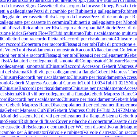
sori
Guarnizioni
Guarnizioni ad anello
Nippli, rosoni e riduttori di flusso
quo da incasso Sigma
Cassette di risciacquo da incasso Omega
Pezzi di r
tti a galleggiante
Pezzi di ricambio per Rubinetti a galleggiante
Rubinett
alleggiante per cassette di risciacquo da incasso
Pezzi di ricambio per Ru
galleggiante per cassette in ceramica
Rubinetti a galleggiante per Monol
ntità
Pezzi di ricambio per Risciacquo a due quantità
Batterie
Pezzi di r
ione idrica
Geberit FlowFit
Tubi multistrato
Tubi riscaldamento multistr
i
Collettori con raccordo filettato
Raccordi per riscaldamento
Chiusure pe
per raccordi
Copertura per raccordi
Fissaggi per tubi
Tubi di protezione e 
it Volex
Tubi riscaldamento monostrato
Raccordi
Allacciamenti
Collettor
ioni per tubi e raccordi
Fissaggi per tubi
Fissaggi per collegamenti
Geber
 fissi
Adattatori e collegamenti, smontabili
Compensatori
Chiusure
Raccor
 collegamenti, smontabili
Chiusure
Raccordi
Accessori Geberit Mapress 
ni del sistema
Kit di viti per collegamenti a flangia
Geberit Mapress The
i
Chiusure
Raccordi per riscaldamento
Chiusure per riscaldamento
Access
bonio
Geberit Mapress Acciaio al Carbonio
Tubi 1.0034
Tubi 1.0215
Nipp
i
Chiusure
Raccordi per riscaldamento
Chiusure per riscaldamento
Access
el sistema
Kit di viti per collegamenti a flangia
Geberit Mapress Rame
Ge
cordi
Raccordi per riscaldamento
Chiusure per riscaldamento
Geberit Ma
per Geberit Mapress Rame
Disaccoppiamenti per collegamenti
Impermeab
gia
Geberit Mapress CuNiFe
Geberit Mapress CuNiFe
Tubi 2.1972
Manic
izioni del sistema
Kit di viti per collegamenti a flangia
Sistema Geberit p
agno
Sensori
Riduttore di flusso
Cover e placche di copertura
Cassette di r
er cassette di risciacquo e comandi per WC con dispositivo antiristagn
ricambio per Alimentatori
Valvole e rubinetti
Valvole d'arresto
Con raccor