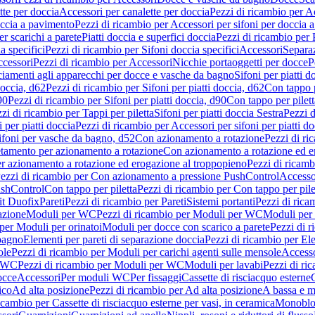
tte per doccia
Accessori per canalette per doccia
Pezzi di ricambio per Ac
occia a pavimento
Pezzi di ricambio per Accessori per sifoni per doccia 
r scarichi a parete
Piatti doccia e superfici doccia
Pezzi di ricambio per P
a specifici
Pezzi di ricambio per Sifoni doccia specifici
Accessori
Separa
cessori
Pezzi di ricambio per Accessori
Nicchie portaoggetti per docce
P
ciamenti agli apparecchi per docce e vasche da bagno
Sifoni per piatti d
doccia, d62
Pezzi di ricambio per Sifoni per piatti doccia, d62
Con tappo p
90
Pezzi di ricambio per Sifoni per piatti doccia, d90
Con tappo per pilett
zi di ricambio per Tappi per piletta
Sifoni per piatti doccia Sestra
Pezzi d
 per piatti doccia
Pezzi di ricambio per Accessori per sifoni per piatti do
ifoni per vasche da bagno, d52
Con azionamento a rotazione
Pezzi di r
etamento per azionamento a rotazione
Con azionamento a rotazione ed e
r azionamento a rotazione ed erogazione al troppopieno
Pezzi di ricam
ezzi di ricambio per Con azionamento a pressione PushControl
Accesso
ushControl
Con tappo per piletta
Pezzi di ricambio per Con tappo per pile
it Duofix
Pareti
Pezzi di ricambio per Pareti
Sistemi portanti
Pezzi di rica
azione
Moduli per WC
Pezzi di ricambio per Moduli per WC
Moduli per 
per Moduli per orinatoi
Moduli per docce con scarico a parete
Pezzi di r
 bagno
Elementi per pareti di separazione doccia
Pezzi di ricambio per Ele
ole
Pezzi di ricambio per Moduli per carichi agenti sulle mensole
Access
r WC
Pezzi di ricambio per Moduli per WC
Moduli per lavabi
Pezzi di ri
occe
Accessori
Per moduli WC
Per fissaggi
Cassette di risciacquo esterne
C
ico
Ad alta posizione
Pezzi di ricambio per Ad alta posizione
A bassa e m
icambio per Cassette di risciacquo esterne per vasi, in ceramica
Monoblo