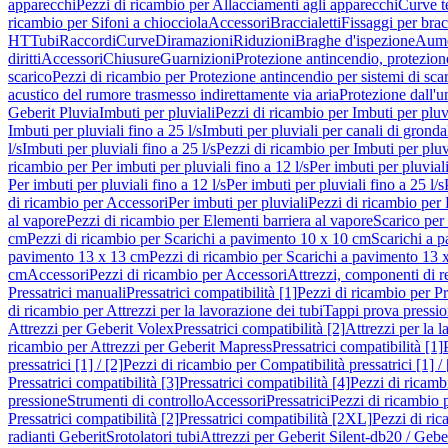
apparecchi
Pezzi di ricambio per Allacciamenti agli apparecchi
Curve t
ricambio per Sifoni a chiocciola
Accessori
Braccialetti
Fissaggi per bracc
HT
Tubi
Raccordi
Curve
Diramazioni
Riduzioni
Braghe d'ispezione
Aume
diritti
Accessori
Chiusure
Guarnizioni
Protezione antincendio, protezione
scarico
Pezzi di ricambio per Protezione antincendio per sistemi di sca
acustico del rumore trasmesso indirettamente via aria
Protezione dall'u
Geberit Pluvia
Imbuti per pluviali
Pezzi di ricambio per Imbuti per pluv
Imbuti per pluviali fino a 25 l/s
Imbuti per pluviali per canali di gronda
l/s
Imbuti per pluviali fino a 25 l/s
Pezzi di ricambio per Imbuti per pluvi
ricambio per Per imbuti per pluviali fino a 12 l/s
Per imbuti per pluviali
Per imbuti per pluviali fino a 12 l/s
Per imbuti per pluviali fino a 25 l/s
di ricambio per Accessori
Per imbuti per pluviali
Pezzi di ricambio per 
al vapore
Pezzi di ricambio per Elementi barriera al vapore
Scarico per
cm
Pezzi di ricambio per Scarichi a pavimento 10 x 10 cm
Scarichi a 
pavimento 13 x 13 cm
Pezzi di ricambio per Scarichi a pavimento 13 
cm
Accessori
Pezzi di ricambio per Accessori
Attrezzi, componenti di r
Pressatrici manuali
Pressatrici compatibilità [1]
Pezzi di ricambio per Pre
di ricambio per Attrezzi per la lavorazione dei tubi
Tappi prova pressi
Attrezzi per Geberit Volex
Pressatrici compatibilità [2]
Attrezzi per la l
ricambio per Attrezzi per Geberit Mapress
Pressatrici compatibilità [1]
pressatrici [1] / [2]
Pezzi di ricambio per Compatibilità pressatrici [1] / 
Pressatrici compatibilità [3]
Pressatrici compatibilità [4]
Pezzi di ricambi
pressione
Strumenti di controllo
Accessori
Pressatrici
Pezzi di ricambio p
Pressatrici compatibilità [2]
Pressatrici compatibilità [2XL]
Pezzi di ric
radianti Geberit
Srotolatori tubi
Attrezzi per Geberit Silent-db20 / Gebe