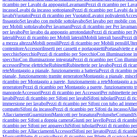
ricambio per Lavabi da appoggio
Lavamani
Pezzi di ricambio per Lav
incasso
Lavabi da incasso sottopiano
Pezzi di ricambio per Lavabi da i
lavabi
Vuotatoi
Pezzi di ricambio per Vuotatoi
Lavatoi polivalenti
Acces
fissaggio
Set lavabo con mobile sottolavabo
Set lavabo per mobile con
per Mobili sottolavabo
Per lavamani
Pezzi di ricambio per Per lavaman
per lavabo
Per lavabo da appoggio arrotondato
Pezzi di ricambio per P
laterali
Pezzi di ricambio per Mobili laterali
Mobili laterali bassi
Pezzi di
a mezza altezza
Mobili pensili
Pezzi di ricambio per Mobili pensili
Ulte
contenitore
Accessori
Inserti per cassetti e portaoggetti
Portasalviette e 
specchio
Specchio
Pezzi di ricambio per Specchio
Con illuminazione in
specchio
Con illuminazione integrata
Pezzi di ricambio per Con illumin
accessori
Prese elettriche
Rubinetti
Rubinetterie per lavabo
Pezzi di rica
rete
Montaggio a pianale, funzionamento a batteria
Pezzi di ricambio p
pianale, funzionamento tramite generatore
Montaggio a pianale, misc
ricambio per Montaggio a parete, funzionamento a rete
Montaggio a pa
generatore
Pezzi di ricambio per Montaggio a parete, funzionamento t
manopole
Accessori
Pezzi di ricambio per Accessori
Per rubinetterie pe
lavabi
Pezzi di ricambio per Sifoni per lavabi
Sifoni tubolari
Pezzi di ri
immersione per lavabo
Pezzi di ricambio per Sifoni con tubo ad immer
compatto
Sifoni da incasso
Pezzi di ricambio per Sifoni da incasso
Alla
Allacciamenti
Guarnizioni
Manicotti per brasatura
Prolunghe
Comandi
S
ricambio per Sifoni a doppia camera
Giunti per lavello
Pezzi di ricambi
ricambio per Sifoni per apparecchi
Sifoni tubolari
Pezzi di ricambio per
ricambio per Allacciamenti
Accessori
Sifoni per lavatoi
Pezzi di ricambi
Manicotti
Pilette di scarico
Pezzi di ricambio per Pilette di scarico
Acces