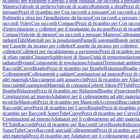
ricambio per Rubinetti d'arresto a sede obliqua
Con raccordi a pressar
Mapress
Valvole di prelievo
Valvole di scarico
Rubinetti a sfera
Pezzi di
pressare
Pezzi di ricambio per Con raccordi a pressare
Con raccordi a 
Rubinetti a sfera per l'installazione da incasso
Con raccordi a pressare
raccordi Volex
Con raccordi Compact
Pezzi di ricambio per Con racc
d'intercettazione e collettori per il montaggio da incasso
Pezzi di ricamb
Compact
Valvole di ritegno
Con raccordi a pressare Mapress
Collegamen
radianti
Tubi
Materiali per la posa
Isolanti
Pannelli sagomati
Bande perim
per Cassette da incasso per collettori
Cassette da incasso per collettori,
collettori
Collettori per riscaldamento a pavimento
Pezzi di ricambio pe
di sfiato rapido
Chiusure
Suddivisori di flusso
Unità di termoregolazion
radiatori
Bypass
Componenti di regolazione
Attuatori
Termostati ambien
Raccordi
Curve
Braghe
Pezzi di ricambio per Braghe
Riduzioni
Braghe 
Collegamenti
Collegamenti a saldare
Congiunzioni ad innesto
Pezzi di 
altri materiali
Allacciamenti agli apparecchi
Pezzi di ricambio per Allac
braccialetti
Guarnizioni
Materiali di consumo
Geberit Silent-PP
Tubi
Pez
Braghe
Riduzioni
Pezzi di ricambio per Riduzioni
Braghe d'ispezione
Pe
Congiunzioni ad innesto
Adattatori per il collegamento ad altri materia
tecniche
Manicotti
Pezzi di ricambio per Manicotti
Accessori
Braccialett
Raccordi
Curve
Pezzi di ricambio per Curve
Braghe
Pezzi di ricambio 
ricambio per Raccordi SuperTube
Curve
Pezzi di ricambio per Curve
D
Congiunzioni ad innesto
Adattatori per il collegamento ad altri materia
PE
Tubi
Raccordi
Pezzi di ricambio per Raccordi
Curve
Braghe
Riduzion
SuperTube
Curve
Raccordi speciali
Collegamenti
Pezzi di ricambio per
altri materiali
Pezzi di ricambio per Adattatori per il collegamento ad alt