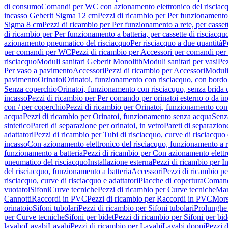
di consumo
Comandi per WC con azionamento elettronico del risciac
incasso Geberit Sigma 12 cm
Pezzi di ricambio per Per funzionamento 
Sigma 8 cm
Pezzi di ricambio per Per funzionamento a rete, per casse
di ricambio per Per funzionamento a batteria, per cassette di risciac
azionamento pneumatico del risciacquo
Per risciacquo a due quantità
P
per comandi per WC
Pezzi di ricambio per Accessori per comandi pe
risciacquo
Moduli sanitari Geberit Monolith
Moduli sanitari per vasi
Pez
Per vaso a pavimento
Accessori
Pezzi di ricambio per Accessori
Moduli 
pavimento
Orinatoi
Orinatoi, funzionamento con risciacquo, con bordo 
Senza coperchio
Orinatoi, funzionamento con risciacquo, senza brida d
incasso
Pezzi di ricambio per Per comando per orinatoi esterno o da i
con / per coperchio
Pezzi di ricambio per Orinatoi, funzionamento con 
acqua
Pezzi di ricambio per Orinatoi, funzionamento senza acqua
Senz
sintetico
Pareti di separazione per orinatoi, in vetro
Pareti di separazion
adattatori
Pezzi di ricambio per Tubi di risciacquo, curve di risciacquo 
incasso
Con azionamento elettronico del risciacquo, funzionamento a r
funzionamento a batteria
Pezzi di ricambio per Con azionamento elettr
pneumatico del risciacquo
Installazione esterna
Pezzi di ricambio per In
del risciacquo, funzionamento a batteria
Accessori
Pezzi di ricambio pe
risciacquo, curve di risciacquo e adattatori
Placche di copertura
Comand
vuotatoi
Sifoni
Curve tecniche
Pezzi di ricambio per Curve tecniche
Man
Cannotti
Raccordi in PVC
Pezzi di ricambio per Raccordi in PVC
Mors
orinatoio
Sifoni tubolari
Pezzi di ricambio per Sifoni tubolari
Prolunghe 
per Curve tecniche
Sifoni per bidet
Pezzi di ricambio per Sifoni per bid
lavabo
Lavabi
Lavabi
Pezzi di ricambio per Lavabi
Lavabi doppi
Pezzi 