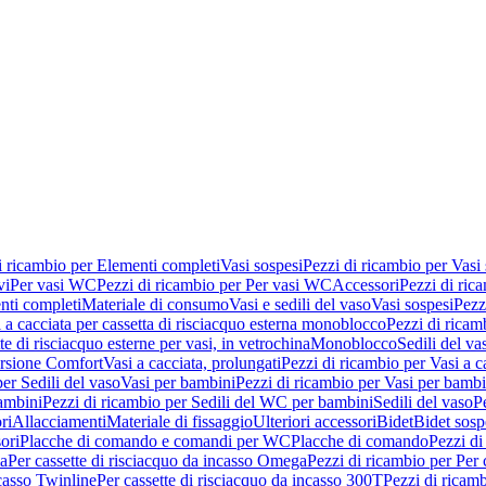
i ricambio per Elementi completi
Vasi sospesi
Pezzi di ricambio per Vasi
vi
Per vasi WC
Pezzi di ricambio per Per vasi WC
Accessori
Pezzi di ric
nti completi
Materiale di consumo
Vasi e sedili del vaso
Vasi sospesi
Pezz
 a cacciata per cassetta di risciacquo esterna monoblocco
Pezzi di ricamb
te di risciacquo esterne per vasi, in vetrochina
Monoblocco
Sedili del va
ersione Comfort
Vasi a cacciata, prolungati
Pezzi di ricambio per Vasi a c
er Sedili del vaso
Vasi per bambini
Pezzi di ricambio per Vasi per bambi
ambini
Pezzi di ricambio per Sedili del WC per bambini
Sedili del vaso
P
ri
Allacciamenti
Materiale di fissaggio
Ulteriori accessori
Bidet
Bidet sosp
ori
Placche di comando e comandi per WC
Placche di comando
Pezzi di
ma
Per cassette di risciacquo da incasso Omega
Pezzi di ricambio per Per
ncasso Twinline
Per cassette di risciacquo da incasso 300T
Pezzi di ricamb