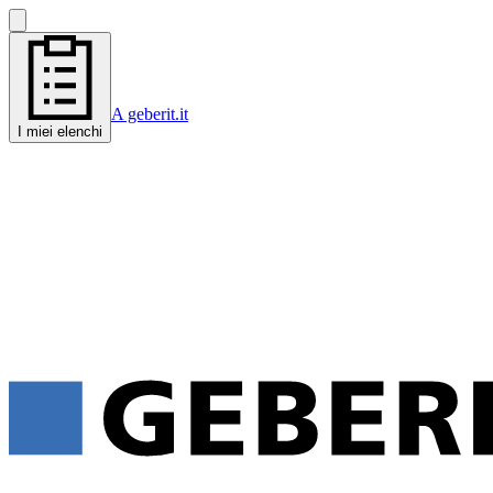
A geberit.it
I miei elenchi