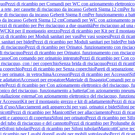
quo
Pezzi di ricambio per Comandi per WC con azionamento elettronico 
a rete, per cassette di risciacquo da incasso Geberit Sigma 12 cm
Per fu
tte di risciacquo da incasso Geberit Sigma 8 cm
Per funzionamento a batt
quo da incasso Geberit Sigma 12 cm
Comandi per WC con azionamento pne
ezzi di ricambio per Per risciacquo a due quantità
Per risciacquo ad una 
r WC
Kit per il montaggio grezzo
Pezzi di ricambio per Kit per il montag
zi di ricambio per Moduli sanitari per vasi
Per vasi sospesi
Pezzi di rica
sanitari per bidet
Pezzi di ricambio per Moduli sanitari per bidet
Per bid
di risciacquo
Pezzi di ricambio per Orinatoi, funzionamento con risciac
i risciacquo
Pezzi di ricambio per Orinatoi, funzionamento con risciacq
ncasso
Con comando per orinatoio integrato
Pezzi di ricambio per Con co
risciacquo, con / per coperchio
Senza brida di risciacquo
Pezzi di ricam
a coperchio
Pezzi di ricambio per Senza coperchio
Pareti di separazione 
e per orinatoi, in vetrochina
Accessori
Pezzi di ricambio per Accessori
Si
e adattatori
Accessori per erogatore
Materiale di fissaggio
Comandi per or
ete
Pezzi di ricambio per Con azionamento elettronico del risciacquo, f
onico del risciacquo, funzionamento a batteria
Con azionamento pneumat
stallazione esterna
Con azionamento elettronico del risciacquo, funziona
r Accessori
Kit per il montaggio grezzo e kit di adattamento
Pezzi di ric
i d’uso
Allacciamenti agli apparecchi per vasi, orinatoi e bidet
Sifoni pe
icotti
Pezzi di ricambio per Manicotti
Set per allacciamento
Pezzi di ric
etti e cappucci di copertura
Sifoni per orinatoi
Pezzi di ricambio per Sifo
del tubo di risciacquo e del cannotto
Pezzi di ricambio per Prolunghe de
et
Sifoni tubolari
Pezzi di ricambio per Sifoni tubolari
Manicotti
Curve te
di ricambio per Lavabi doppi
Lavabi per mobili sottolavabo
Pezzi di rica