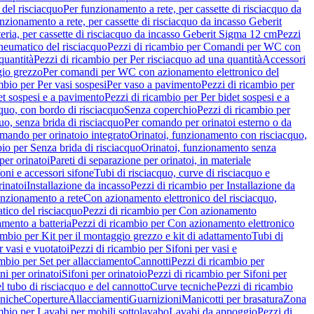
del risciacquo
Per funzionamento a rete, per cassette di risciacquo da
nzionamento a rete, per cassette di risciacquo da incasso Geberit
eria, per cassette di risciacquo da incasso Geberit Sigma 12 cm
Pezzi
umatico del risciacquo
Pezzi di ricambio per Comandi per WC con
quantità
Pezzi di ricambio per Per risciacquo ad una quantità
Accessori
gio grezzo
Per comandi per WC con azionamento elettronico del
mbio per Per vasi sospesi
Per vaso a pavimento
Pezzi di ricambio per
et sospesi e a pavimento
Pezzi di ricambio per Per bidet sospesi e a
quo, con bordo di risciacquo
Senza coperchio
Pezzi di ricambio per
uo, senza brida di risciacquo
Per comando per orinatoi esterno o da
mando per orinatoio integrato
Orinatoi, funzionamento con risciacquo,
bio per Senza brida di risciacquo
Orinatoi, funzionamento senza
per orinatoi
Pareti di separazione per orinatoi, in materiale
foni e accessori sifone
Tubi di risciacquo, curve di risciacquo e
inatoi
Installazione da incasso
Pezzi di ricambio per Installazione da
unzionamento a rete
Con azionamento elettronico del risciacquo,
ico del risciacquo
Pezzi di ricambio per Con azionamento
mento a batteria
Pezzi di ricambio per Con azionamento elettronico
ambio per Kit per il montaggio grezzo e kit di adattamento
Tubi di
r vasi e vuotatoi
Pezzi di ricambio per Sifoni per vasi e
ambio per Set per allacciamento
Cannotti
Pezzi di ricambio per
ni per orinatoi
Sifoni per orinatoio
Pezzi di ricambio per Sifoni per
l tubo di risciacquo e del cannotto
Curve tecniche
Pezzi di ricambio
cniche
Coperture
Allacciamenti
Guarnizioni
Manicotti per brasatura
Zona
mbio per Lavabi per mobili sottolavabo
Lavabi da appoggio
Pezzi di