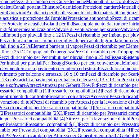
ecniche
Pezzi di ricambio per Curve tecniche
Manicotti di raccordo
Pezzi
ialetti
Canali portanti
Chiusure
Guarnizioni
Protezioni cantiere
Materiali
nti
Giunzioni
Adattatori per il collegamento ad altri materiali
Congiunzio
 acustica e protezione dall'umidità
Protezione antincendio
Pezzi di rica
rico
Protezione acustica
Isolanti per il disaccoppiamento dal rumore intri
midità
Impermeabilizzazione
Valvole di ventilazione per scarico
Valvole d
iali
Imbuti per pluviali fino a 12 l/s
Pezzi di ricambio per Imbuti per pluvi
Pezzi di ricambio per Imbuti per pluviali per canali di gronda
Imbuti per 
ali fino a 25 l/s
Elementi barriera al vapore
Pezzi di ricambio per Elemen
 fino a 25 l/s
Troppopieni d'emergenza
Pezzi di ricambio per Troppopie
Pezzi di ricambio per Per imbuti per pluviali fino a 25 l/s
Fissaggi
Sistem
Per imbuti per pluviali
Per fissaggi
Scarico per tetti convenzionale
Imbuti 
 pavimento
Scarico pavimento per interni ed esterni
Pezzi di ricambio per
pavimento per balcone e terrazzo, 10 x 10 cm
Pezzi di ricambio per Scari
x 13 cm
Scarichi a pavimento per balconi e terrazzi, 13 x 13 cm
Pezzi di 
ete e software
Attrezzi
Attrezzi per Geberit FlowFit
Pezzi di ricambio per
ssatrici compatibilità [1]
Pressatrici compatibilità [2]
Pezzi di ricambio p
one
Strumenti di controllo
Pressatrici con attrezzi
Accessori
Pezzi di ricam
avorazione di tubi
Pezzi di ricambio per Attrezzi per la lavorazione di tub
Pezzi di ricambio per Pressatrici compatibilità [1]
Pressatrici compatibilit
[2]
Pressatrici compatibilità [2XL]
Pezzi di ricambio per Pressatrici comp
o per Pressatrici compatibilità [4]
Attrezzi per la lavorazione di tubi
Pezz
er Pressatrici
Pressatrici compatibilità [1]
Pezzi di ricambio per Pressatric
ambio per Pressatrici compatibilità [2XL]
Pressatrici compatibilità [4]
Pez
rit PE
Pezzi di ricambio per Attrezzi per Geberit Silent-db20 / Geberit 