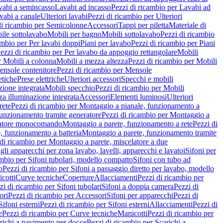
vabi a semincasso
Lavabi ad incasso
Pezzi di ricambio per Lavabi ad
vabi a canale
Ulteriori lavabi
Pezzi di ricambio per Ulteriori
di ricambio per Semicolonne
Accessori
Tappi per piletta
Materiale di
ile sottolavabo
Mobili per bagno
Mobili sottolavabo
Pezzi di ricambio
ambio per Per lavabi doppi
Piani per lavabo
Pezzi di ricambio per Piani
ezzi di ricambio per Per lavabo da appoggio rettangolare
Mobili
r Mobili a colonna
Mobili a mezza altezza
Pezzi di ricambio per Mobili
nsole contenitore
Pezzi di ricambio per Mensole
tiche
Prese elettriche
Ulteriori accessori
Specchi e mobili
zione integrata
Mobili specchio
Pezzi di ricambio per Mobili
za illuminazione integrata
Accessori
Elementi luminosi
Ulteriori
rete
Pezzi di ricambio per Montaggio a pianale, funzionamento a
funzionamento tramite generatore
Pezzi di ricambio per Montaggio a
elatore monocomando
Montaggio a parete, funzionamento a rete
Pezzi di
, funzionamento a batteria
Montaggio a parete, funzionamento tramite
di ricambio per Montaggio a parete, miscelatore a due
gli apparecchi per zona lavabo, lavelli, apparecchi e lavatoi
Sifoni per
ambio per Sifoni tubolari, modello compatto
Sifoni con tubo ad
o
Pezzi di ricambio per Sifoni a passaggio diretto per lavabo, modello
cotti
Curve tecniche
Coperture
Allacciamenti
Pezzi di ricambio per
zi di ricambio per Sifoni tubolari
Sifoni a doppia camera
Pezzi di
ori
Pezzi di ricambio per Accessori
Sifoni per apparecchi
Pezzi di
Sifoni esterni
Pezzi di ricambio per Sifoni esterni
Allacciamenti
Pezzi di
e
Pezzi di ricambio per Curve tecniche
Manicotti
Pezzi di ricambio per
richi a pavimento per docce
Pezzi di ricambio per Scarichi a