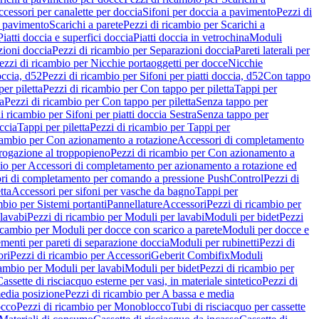
cessori per canalette per doccia
Sifoni per doccia a pavimento
Pezzi di
a pavimento
Scarichi a parete
Pezzi di ricambio per Scarichi a
iatti doccia e superfici doccia
Piatti doccia in vetrochina
Moduli
zioni doccia
Pezzi di ricambio per Separazioni doccia
Pareti laterali per
ezzi di ricambio per Nicchie portaoggetti per docce
Nicchie
occia, d52
Pezzi di ricambio per Sifoni per piatti doccia, d52
Con tappo
er piletta
Pezzi di ricambio per Con tappo per piletta
Tappi per
a
Pezzi di ricambio per Con tappo per piletta
Senza tappo per
i ricambio per Sifoni per piatti doccia Sestra
Senza tappo per
ccia
Tappi per piletta
Pezzi di ricambio per Tappi per
icambio per Con azionamento a rotazione
Accessori di completamento
rogazione al troppopieno
Pezzi di ricambio per Con azionamento a
bio per Accessori di completamento per azionamento a rotazione ed
ri di completamento per comando a pressione PushControl
Pezzi di
tta
Accessori per sifoni per vasche da bagno
Tappi per
mbio per Sistemi portanti
Pannellature
Accessori
Pezzi di ricambio per
lavabi
Pezzi di ricambio per Moduli per lavabi
Moduli per bidet
Pezzi
icambio per Moduli per docce con scarico a parete
Moduli per docce e
menti per pareti di separazione doccia
Moduli per rubinetti
Pezzi di
ori
Pezzi di ricambio per Accessori
Geberit Combifix
Moduli
cambio per Moduli per lavabi
Moduli per bidet
Pezzi di ricambio per
assette di risciacquo esterne per vasi, in materiale sintetico
Pezzi di
edia posizione
Pezzi di ricambio per A bassa e media
cco
Pezzi di ricambio per Monoblocco
Tubi di risciacquo per cassette