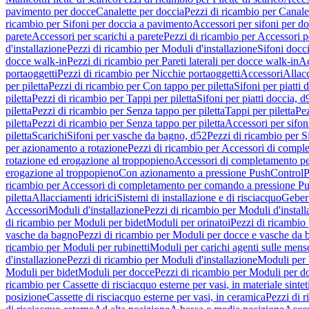
pavimento per docce
Canalette per doccia
Pezzi di ricambio per Canale
ricambio per Sifoni per doccia a pavimento
Accessori per sifoni per d
parete
Accessori per scarichi a parete
Pezzi di ricambio per Accessori pe
d'installazione
Pezzi di ricambio per Moduli d'installazione
Sifoni docci
docce walk-in
Pezzi di ricambio per Pareti laterali per docce walk-in
Ac
portaoggetti
Pezzi di ricambio per Nicchie portaoggetti
Accessori
Allac
per piletta
Pezzi di ricambio per Con tappo per piletta
Sifoni per piatti 
piletta
Pezzi di ricambio per Tappi per piletta
Sifoni per piatti doccia, d
piletta
Pezzi di ricambio per Senza tappo per piletta
Tappi per piletta
Pez
piletta
Pezzi di ricambio per Senza tappo per piletta
Accessori per sifoni
piletta
Scarichi
Sifoni per vasche da bagno, d52
Pezzi di ricambio per S
per azionamento a rotazione
Pezzi di ricambio per Accessori di compl
rotazione ed erogazione al troppopieno
Accessori di completamento pe
erogazione al troppopieno
Con azionamento a pressione PushControl
P
ricambio per Accessori di completamento per comando a pressione P
piletta
Allacciamenti idrici
Sistemi di installazione e di risciacquo
Geber
Accessori
Moduli d'installazione
Pezzi di ricambio per Moduli d'install
di ricambio per Moduli per bidet
Moduli per orinatoi
Pezzi di ricambio 
vasche da bagno
Pezzi di ricambio per Moduli per docce e vasche da
ricambio per Moduli per rubinetti
Moduli per carichi agenti sulle mens
d'installazione
Pezzi di ricambio per Moduli d'installazione
Moduli pe
Moduli per bidet
Moduli per docce
Pezzi di ricambio per Moduli per d
ricambio per Cassette di risciacquo esterne per vasi, in materiale sintet
posizione
Cassette di risciacquo esterne per vasi, in ceramica
Pezzi di r