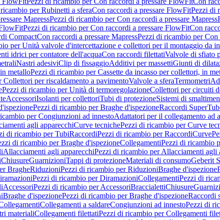
e FlowFit
Pezzi di ricambio per Con raccordi a pressare FlowFit
Con racc
 ricambio per Rubinetti a sfera
Con raccordi a pressare FlowFit
Pezzi di 
pressare Mapress
Pezzi di ricambio per Con raccordi a pressare Mapress
 FlowFit
Pezzi di ricambio per Con raccordi a pressare FlowFit
Con racco
ordi Compact
Con raccordi a pressare Mapress
Pezzi di ricambio per Con 
io per Unità valvole d'intercettazione e collettori per il montaggio da i
ti idrici per contatore dell'acqua
Con raccordi filettati
Valvole di sfiato 
etrali
Nastri adesivi
Clip di fissaggio
Additivi per massetti
Giunti di dilat
 in metallo
Pezzi di ricambio per Cassette da incasso per collettori, in me
r Collettori per riscaldamento a pavimento
Valvole a sfera
Termometri
Ada
e
Pezzi di ricambio per Unità di termoregolazione
Collettori per circuiti d
te
Accessori
Isolanti per collettori
Tubi di protezione
Sistemi di smaltiment
d'ispezione
Pezzi di ricambio per Braghe d'ispezione
Raccordi SuperTub
ricambio per Congiunzioni ad innesto
Adattatori per il collegamento ad al
ciamenti agli apparecchi
Curve tecniche
Pezzi di ricambio per Curve tec
zi di ricambio per Tubi
Raccordi
Pezzi di ricambio per Raccordi
Curve
Pe
zzi di ricambio per Braghe d'ispezione
Collegamenti
Pezzi di ricambio 
li
Allacciamenti agli apparecchi
Pezzi di ricambio per Allacciamenti agli
i
Chiusure
Guarnizioni
Tappi di protezione
Materiali di consumo
Geberit S
per Braghe
Riduzioni
Pezzi di ricambio per Riduzioni
Braghe d'ispezione
iramazioni
Pezzi di ricambio per Diramazioni
Collegamenti
Pezzi di ric
li
Accessori
Pezzi di ricambio per Accessori
Braccialetti
Chiusure
Guarniz
i
Braghe d'ispezione
Pezzi di ricambio per Braghe d'ispezione
Raccordi s
 Collegamenti
Collegamenti a saldare
Congiunzioni ad innesto
Pezzi di r
ri materiali
Collegamenti filettati
Pezzi di ricambio per Collegamenti filet