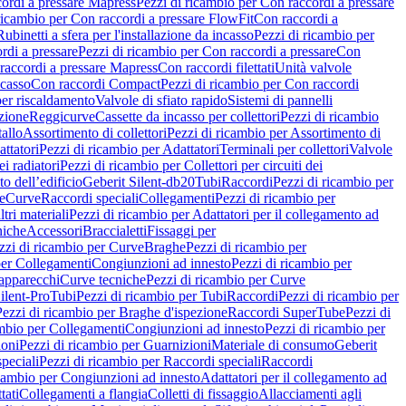
ordi a pressare Mapress
Pezzi di ricambio per Con raccordi a pressare
ricambio per Con raccordi a pressare FlowFit
Con raccordi a
Rubinetti a sfera per l'installazione da incasso
Pezzi di ricambio per
rdi a pressare
Pezzi di ricambio per Con raccordi a pressare
Con
raccordi a pressare Mapress
Con raccordi filettati
Unità valvole
ncasso
Con raccordi Compact
Pezzi di ricambio per Con raccordi
per riscaldamento
Valvole di sfiato rapido
Sistemi di pannelli
azione
Reggicurve
Cassette da incasso per collettori
Pezzi di ricambio
tallo
Assortimento di collettori
Pezzi di ricambio per Assortimento di
ttatori
Pezzi di ricambio per Adattatori
Terminali per collettori
Valvole
ei radiatori
Pezzi di ricambio per Collettori per circuiti dei
o dell’edificio
Geberit Silent-db20
Tubi
Raccordi
Pezzi di ricambio per
e
Curve
Raccordi speciali
Collegamenti
Pezzi di ricambio per
tri materiali
Pezzi di ricambio per Adattatori per il collegamento ad
niche
Accessori
Braccialetti
Fissaggi per
zzi di ricambio per Curve
Braghe
Pezzi di ricambio per
per Collegamenti
Congiunzioni ad innesto
Pezzi di ricambio per
 apparecchi
Curve tecniche
Pezzi di ricambio per Curve
ilent-Pro
Tubi
Pezzi di ricambio per Tubi
Raccordi
Pezzi di ricambio per
Pezzi di ricambio per Braghe d'ispezione
Raccordi SuperTube
Pezzi di
ambio per Collegamenti
Congiunzioni ad innesto
Pezzi di ricambio per
ioni
Pezzi di ricambio per Guarnizioni
Materiale di consumo
Geberit
peciali
Pezzi di ricambio per Raccordi speciali
Raccordi
icambio per Congiunzioni ad innesto
Adattatori per il collegamento ad
tati
Collegamenti a flangia
Colletti di fissaggio
Allacciamenti agli