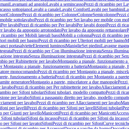
amani
Lavamani ad angolo
Lavabi a semincasso
Pezzi di ricambio per La
ncasso sottopiano
Lavabi a canale
Lavabi Comfort
Lavabi per bambini
La
sori
Colonne
Pezzi di ricambio per Colonne
Colonne
Semicolonne
Pezzi 
 mobile sottolavabo
Pezzi di ricambio per Set lavabo per mobile con mob
i
Per lavabi
Pezzi di ricambio per Per lavabi
Per lavabi doppi
Pezzi di ric
er lavabo da appoggio arrotondato
Per lavabo da appoggio rettangolare
P
 ricambio per Mobili laterali bassi
Mobili a colonna
Pezzi di ricambio pe
riori mobili per bagno
Pezzi di ricambio per Ulteriori mobili per bagno
Me
ganci portasalviette
Elementi luminosi
Maniglie
Set piedini
Lavagne magne
tegrata
Pezzi di ricambio per Con illuminazione integrata
Senza illumina
azione integrata
Senza illuminazione integrata
Pezzi di ricambio per Sen
mbio per Rubinetterie per lavabo
Montaggio a pianale, funzionamento a 
er Montaggio a pianale, funzionamento a batteria
Montaggio a pianale, 
elatore monocomando
Pezzi di ricambio per Montaggio a pianale, misc
rete, funzionamento a batteria
Pezzi di ricambio per Montaggio a parete
ramite generatore
Montaggio a parete, miscelatore a due manopole
Pezzi 
r lavabo
Pezzi di ricambio per Per rubinetterie per lavabo
Allacciamenti a
cambio per Sifoni tubolari
Sifoni tubolari, modello compatto
Pezzi di ric
sione per lavabo
Sifoni a passaggio diretto per lavabo, modello compatt
cciamenti per lavabo
Pezzi di ricambio per Allacciamenti per lavabo
Mani
ifoni per lavelli
Pezzi di ricambio per Sifoni per lavelli
Sifoni tubolari
Pez
o per Giunti per lavello
Manicotti
Pezzi di ricambio per Manicotti
Access
 Sifoni tubolari
Sifoni da incasso
Pezzi di ricambio per Sifoni da incasso
o per Sifoni per lavatoi
Sifoni
Pezzi di ricambio per Sifoni
Curve tecnich
sori
Pezzi di ricambio per Accessori
Docce e vasche da bagno
Docce
Sca