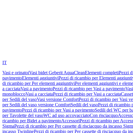
IT
Vasi e orinatoi
Vasi bidet Geberit AquaClean
Elementi completi
Pezzi d
pavimento
Elementi aggiuntivi
Pezzi di ricambio per Elementi aggiunti
di ricambio per Per elementi aggiuntivi
Per elementi aggiuntivi e eleme
a cacciata
Vasi a pavimento
Pezzi di ricambio per Vasi a pavimento
Vasi
monoblocco
Vasi a cacciata
Pezzi di ricambio per Vasi a cacciata
Casset
per Sedili del vaso
Vasi versione Comfort
Pezzi di ricambio per Vasi v
per Sedili del vaso versione Comfort
Sedili del vaso
Pezzi di ricambio p
pavimento
Pezzi di ricambio per Vasi a pavimento
Sedili del WC per b
per Tavolette del vaso
WC ad uso accovacciato
Con risciacquo
Accesso
ricambio per Bidet a pavimento
Accessori
Pezzi di ricambio per Access
Sigma
Pezzi di ricambio per Per cassette di risciacquo da incasso Sig
incasso Twinline
Pezzi di ricambio per Per cassette di risciacquo da i