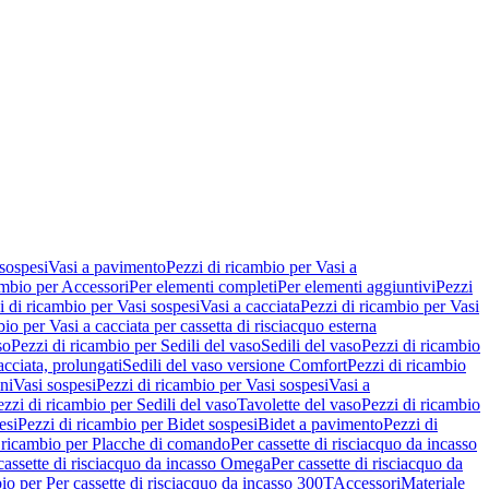
 sospesi
Vasi a pavimento
Pezzi di ricambio per Vasi a
ambio per Accessori
Per elementi completi
Per elementi aggiuntivi
Pezzi
i di ricambio per Vasi sospesi
Vasi a cacciata
Pezzi di ricambio per Vasi
io per Vasi a cacciata per cassetta di risciacquo esterna
so
Pezzi di ricambio per Sedili del vaso
Sedili del vaso
Pezzi di ricambio
acciata, prolungati
Sedili del vaso versione Comfort
Pezzi di ricambio
ni
Vasi sospesi
Pezzi di ricambio per Vasi sospesi
Vasi a
ezzi di ricambio per Sedili del vaso
Tavolette del vaso
Pezzi di ricambio
esi
Pezzi di ricambio per Bidet sospesi
Bidet a pavimento
Pezzi di
 ricambio per Placche di comando
Per cassette di risciacquo da incasso
 cassette di risciacquo da incasso Omega
Per cassette di risciacquo da
io per Per cassette di risciacquo da incasso 300T
Accessori
Materiale