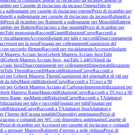
Materiali di consumo
Cassette di risciacquo da incasso
Cassette di
icambio per Cassette di risciacquo da incasso Omega
Tubi di
i a galleggiante per cassette di risciacquo esterne
Pezzi di ricambio per
binetti a galleggiante per cassette di risciacquo da incasso
Rubinetti a
ith
Pezzi di ricambio per Rubinetti a galleggiante per Monolith
Batterie
icambio per Batterie
Risciacquo a due quantità
Pezzi di ricambio per
ato
Tubi monostrato
Raccordi
Giunti
Riduzioni
Curve
Raccordi a
r riscaldamento
Accessori
Isolanti per tubi e raccordi
Disaccoppiamenti
accessori per la posa
Fissaggi per collegamenti
Guarnizioni del
i con raccordo filettato
Raccordi per riscaldamento
Accessori
Isolanti
it Mapress Acciaio Inox
Geberit Mapress Acciaio Inox
Tubi
di
Geberit Mapress Acciaio Inox, gas
Tubi 1.4401
Nippli da
Acciaio Inox
Disaccoppiamenti per collegamenti
Impermeabilizzazioni
rm
Tubi Therm
Raccordi
Manicotti
Riduzioni
Curve
Raccordi a
ori per Geberit Mapress Therm
Guarnizioni del sistema
Kit di viti per
li da tubo
Manicotti
Riduzioni
Curve
Raccordi a T
Croci a 90
ori per Geberit Mapress Acciaio al Carbonio
Impermeabilizzazioni per
berit Mapress Rame
Manicotti
Riduzioni
Curve
Raccordi a T
Croci a 90
press Rame, gas
Manicotti
Riduzioni
Curve
Raccordi a T
Adattatori
ilizzazioni per tubi e raccordi
Fissaggi per tubi
Fissaggi per
otti
Riduzioni
Curve
Raccordi a T
Adattatori fissi
Adattatori e
er l’Igiene dell’acqua potabile
Dispositivi antiristagno
Pezzi di
isciacquo e comandi per WC con dispositivo antiristagno
Cassette di
o
Pezzi di ricambio per Accessori per cassette di risciacquo e comandi
di a pressare Mapress
Rubinetti d'arresto a sede obliqua
Pezzi di