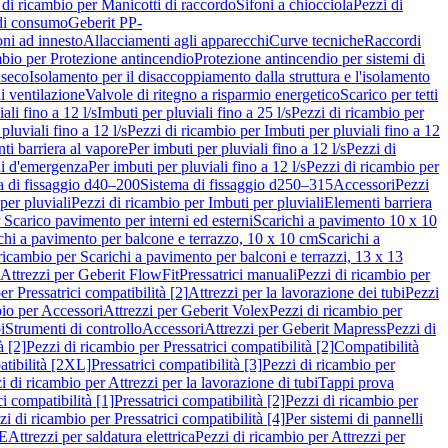
 di ricambio per Manicotti di raccordo
Sifoni a chiocciola
Pezzi di
 di consumo
Geberit PP-
ni ad innesto
Allacciamenti agli apparecchi
Curve tecniche
Raccordi
mbio per Protezione antincendio
Protezione antincendio per sistemi di
nseco
Isolamento per il disaccoppiamento dalla struttura e l'isolamento
i ventilazione
Valvole di ritegno a risparmio energetico
Scarico per tetti
ali fino a 12 l/s
Imbuti per pluviali fino a 25 l/s
Pezzi di ricambio per
pluviali fino a 12 l/s
Pezzi di ricambio per Imbuti per pluviali fino a 12
ti barriera al vapore
Per imbuti per pluviali fino a 12 l/s
Pezzi di
ni d'emergenza
Per imbuti per pluviali fino a 12 l/s
Pezzi di ricambio per
a di fissaggio d40–200
Sistema di fissaggio d250–315
Accessori
Pezzi
per pluviali
Pezzi di ricambio per Imbuti per pluviali
Elementi barriera
 Scarico pavimento per interni ed esterni
Scarichi a pavimento 10 x 10
chi a pavimento per balcone e terrazzo, 10 x 10 cm
Scarichi a
ricambio per Scarichi a pavimento per balconi e terrazzi, 13 x 13
 Attrezzi per Geberit FlowFit
Pressatrici manuali
Pezzi di ricambio per
er Pressatrici compatibilità [2]
Attrezzi per la lavorazione dei tubi
Pezzi
bio per Accessori
Attrezzi per Geberit Volex
Pezzi di ricambio per
i
Strumenti di controllo
Accessori
Attrezzi per Geberit Mapress
Pezzi di
à [2]
Pezzi di ricambio per Pressatrici compatibilità [2]
Compatibilità
atibilità [2XL]
Pressatrici compatibilità [3]
Pezzi di ricambio per
i di ricambio per Attrezzi per la lavorazione di tubi
Tappi prova
i compatibilità [1]
Pressatrici compatibilità [2]
Pezzi di ricambio per
zi di ricambio per Pressatrici compatibilità [4]
Per sistemi di pannelli
PE
Attrezzi per saldatura elettrica
Pezzi di ricambio per Attrezzi per