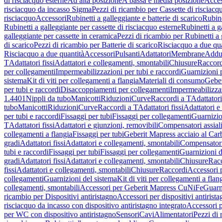
di risciacquo esterne
Ad alta posizione
A bassa e media posizione
Acces
risciacquo da incasso Sigma
Pezzi di ricambio per Cassette di risciac
risciacquo
Accessori
Rubinetti a galleggiante e batterie di scarico
Rubine
Rubinetti a galleggiante per cassette di risciacquo esterne
Rubinetti a g
galleggiante per cassette in ceramica
Pezzi di ricambio per Rubinetti a 
di scarico
Pezzi di ricambio per Batterie di scarico
Risciacquo a due qua
Risciacquo a due quantità
Accessori
Pulsanti
Adattatori
Membrane
Adduz
T
Adattatori fissi
Adattatori e collegamenti, smontabili
Chiusure
Raccord
per collegamenti
Impermeabilizzazioni per tubi e raccordi
Guarnizioni 
sistema
Kit di viti per collegamenti a flangia
Materiali di consumo
Geber
per tubi e raccordi
Disaccoppiamenti per collegamenti
Impermeabilizzaz
1.4401
Nippli da tubo
Manicotti
Riduzioni
Curve
Raccordi a T
Adattatori
tubo
Manicotti
Riduzioni
Curve
Raccordi a T
Adattatori fissi
Adattatori e
per tubi e raccordi
Fissaggi per tubi
Fissaggi per collegamenti
Guarnizio
T
Adattatori fissi
Adattatori e giunzioni, removibili
Compensatori assial
collegamenti a flangia
Fissaggi per tubi
Geberit Mapress acciaio al Car
gradi
Adattatori fissi
Adattatori e collegamenti, smontabili
Compensator
tubi e raccordi
Fissaggi per tubi
Fissaggi per collegamenti
Guarnizioni d
gradi
Adattatori fissi
Adattatori e collegamenti, smontabili
Chiusure
Rac
fissi
Adattatori e collegamenti, smontabili
Chiusure
Raccordi
Accessori 
collegamenti
Guarnizioni del sistema
Kit di viti per collegamenti a flan
collegamenti, smontabili
Accessori per Geberit Mapress CuNiFe
Guarn
ricambio per Dispositivi antiristagno
Accessori per dispositivi antirist
risciacquo da incasso con dispositivo antiristagno integrato
Accessori p
per WC con dispositivo antiristagno
Sensori
Cavi
Alimentatori
Pezzi di 