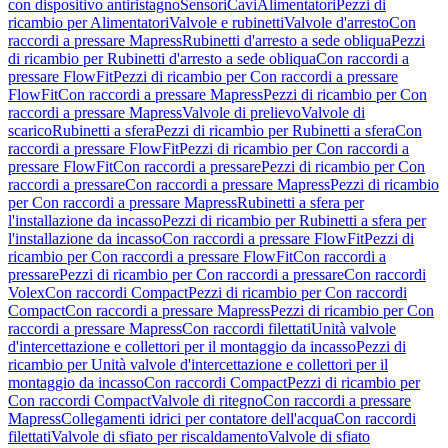
con dispositivo antiristagno
Sensori
Cavi
Alimentatori
Pezzi di
ricambio per Alimentatori
Valvole e rubinetti
Valvole d'arresto
Con
raccordi a pressare Mapress
Rubinetti d'arresto a sede obliqua
Pezzi
di ricambio per Rubinetti d'arresto a sede obliqua
Con raccordi a
pressare FlowFit
Pezzi di ricambio per Con raccordi a pressare
FlowFit
Con raccordi a pressare Mapress
Pezzi di ricambio per Con
raccordi a pressare Mapress
Valvole di prelievo
Valvole di
scarico
Rubinetti a sfera
Pezzi di ricambio per Rubinetti a sfera
Con
raccordi a pressare FlowFit
Pezzi di ricambio per Con raccordi a
pressare FlowFit
Con raccordi a pressare
Pezzi di ricambio per Con
raccordi a pressare
Con raccordi a pressare Mapress
Pezzi di ricambio
per Con raccordi a pressare Mapress
Rubinetti a sfera per
l'installazione da incasso
Pezzi di ricambio per Rubinetti a sfera per
l'installazione da incasso
Con raccordi a pressare FlowFit
Pezzi di
ricambio per Con raccordi a pressare FlowFit
Con raccordi a
pressare
Pezzi di ricambio per Con raccordi a pressare
Con raccordi
Volex
Con raccordi Compact
Pezzi di ricambio per Con raccordi
Compact
Con raccordi a pressare Mapress
Pezzi di ricambio per Con
raccordi a pressare Mapress
Con raccordi filettati
Unità valvole
d'intercettazione e collettori per il montaggio da incasso
Pezzi di
ricambio per Unità valvole d'intercettazione e collettori per il
montaggio da incasso
Con raccordi Compact
Pezzi di ricambio per
Con raccordi Compact
Valvole di ritegno
Con raccordi a pressare
Mapress
Collegamenti idrici per contatore dell'acqua
Con raccordi
filettati
Valvole di sfiato per riscaldamento
Valvole di sfiato