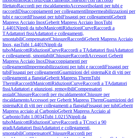
monostrato
Raccordi
Allacciamenti
Collettori con raccordo
filettato
Raccordi per riscaldamento
Accessori
Isolanti per tubi e
raccordi
Disaccoppiamenti per collegamenti
Impermeabilizzazioni per
tubi e raccordi
Fissaggi per tubi
Fissaggi per collegamenti
Geberit
Mapress Acciaio Inox
Geberit Mapress Acciaio Inox
Tubi
1.4401
Nippli da tubo
Manicotti
Riduzioni
Curve
Raccordi a
T
Adattatori fissi
Adattatori e collegamenti,
smontabili
Compensatori
Chiusure
Raccordi
Geberit Mapress Acciaio
Inox, gas
Tubi 1.4401
Nippli da
tubo
Manicotti
Riduzioni
Curve
Raccordi a T
Adattatori fissi
Adattatori
e collegamenti, smontabili
Chiusure
Raccordi
Accessori Geberit
Mapress Acciaio Inox
Disaccoppiamenti per
collegamenti
Impermeabilizzazioni per tubi e raccordi
Fissaggi per
tubi
Fissaggi per collegamenti
Guarnizioni del sistema
Kit di viti per
collegamenti a flangia
Geberit Mapress Therm
Tubi
Therm
Raccordi
Manicotti
Riduzioni
Curve
Raccordi a T
Adattatori
fissi
Adattatori e giunzioni, removibili
Compensatori
assiali
Chiusure
Raccordi per riscaldamento
Chiusure per
riscaldamento
Accessori per Geberit Mapress Therm
Guarnizioni del
sistema
Kit di viti per collegamenti a flangia
Fissaggi per tubi
Geberit
Mapress acciaio al Carbonio
Geberit Mapress Acciaio al
Carbonio
Tubi 1.0034
Tubi 1.0215
Nippli da
tubo
Manicotti
Riduzioni
Curve
Raccordi a T
Croci a 90
gradi
Adattatori fissi
Adattatori e collegamenti,
smontabili
Compensatori
Chiusure
Raccordi per