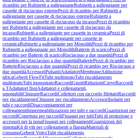
ricambio per Rubinetti a galleggiante
Rubinetti a galleggiante per
cassette di risciacquo esterne
Pezzi di ricambio per Rubinetti a
galleggiante per cassette di risciacquo esterne
Rubinetti a
galleggiante per cassette di risciacquo da incasso
Pezzi di ricambio
per Rubinetti a galleggiante per cassette di risciacquo da
incasso
Rubinetti a galleggiante per cassette in ceramica
Pezzi di
ricambio per Rubinetti a galleggiante per cassette in
ceramica
Rubinetti a galleggiante per Monolith
Pezzi di ricambio per
Rubinetti a galleggiante per Monolith
Batterie di scarico
Pezzi di
ricambio per Batterie di scarico
Risciacquo a due quantità
Pezzi di
ricambio per Risciacquo a due quantità
Batterie
Pezzi di ricambio per
Batterie
Risciacquo a due quantità
Pezzi di ricambio per Risciacquo a
due quantità
Accessori
Pulsanti
Adattatori
Membrane
Adduzione
idrica
Geberit FlowFit
Tubi multistrato
Tubi riscaldamento
multistrato
Tubi monostrato
Raccordi
Giunti
Riduzioni
Curve
Raccordi
a T
Adattatori fissi
Adattatori e collegamenti,
smontabili
Chiusure
Raccordi
Collettori con raccordo filettato
Raccordi
per riscaldamento
Chiusure per riscaldamento
Accessori
Isolanti per
tubi e raccordi
Disaccoppiamenti per
collegamenti
Impermeabilizzazioni per tubi e raccordi
Guarnizioni per
raccordi
Copertura per raccordi
Fissaggi per tubi
Tubi di protezione e
accessori per la posa
Fissaggi per collegamenti
Guarnizioni del
sistema
Kit di viti per collegamenti a flangia
Materiali di
consumo
Geberit Volex
Tubi riscaldamento