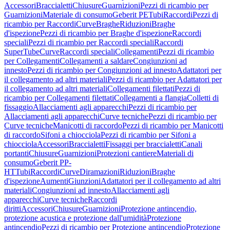
Accessori
Braccialetti
Chiusure
Guarnizioni
Pezzi di ricambio per
Guarnizioni
Materiale di consumo
Geberit PE
Tubi
Raccordi
Pezzi di
ricambio per Raccordi
Curve
Braghe
Riduzioni
Braghe
d'ispezione
Pezzi di ricambio per Braghe d'ispezione
Raccordi
speciali
Pezzi di ricambio per Raccordi speciali
Raccordi
SuperTube
Curve
Raccordi speciali
Collegamenti
Pezzi di ricambio
per Collegamenti
Collegamenti a saldare
Congiunzioni ad
innesto
Pezzi di ricambio per Congiunzioni ad innesto
Adattatori per
il collegamento ad altri materiali
Pezzi di ricambio per Adattatori per
il collegamento ad altri materiali
Collegamenti filettati
Pezzi di
ricambio per Collegamenti filettati
Collegamenti a flangia
Colletti di
fissaggio
Allacciamenti agli apparecchi
Pezzi di ricambio per
Allacciamenti agli apparecchi
Curve tecniche
Pezzi di ricambio per
Curve tecniche
Manicotti di raccordo
Pezzi di ricambio per Manicotti
di raccordo
Sifoni a chiocciola
Pezzi di ricambio per Sifoni a
chiocciola
Accessori
Braccialetti
Fissaggi per braccialetti
Canali
portanti
Chiusure
Guarnizioni
Protezioni cantiere
Materiali di
consumo
Geberit PP-
HT
Tubi
Raccordi
Curve
Diramazioni
Riduzioni
Braghe
d'ispezione
Aumenti
Giunzioni
Adattatori per il collegamento ad altri
materiali
Congiunzioni ad innesto
Allacciamenti agli
apparecchi
Curve tecniche
Raccordi
diritti
Accessori
Chiusure
Guarnizioni
Protezione antincendio,
protezione acustica e protezione dall'umidità
Protezione
antincendio
Pezzi di ricambio per Protezione antincendio
Protezione