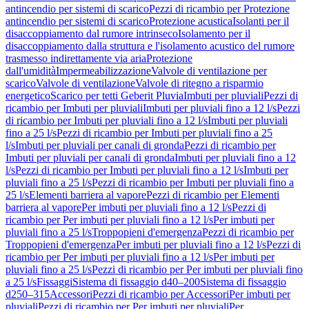
antincendio per sistemi di scarico
Pezzi di ricambio per Protezione
antincendio per sistemi di scarico
Protezione acustica
Isolanti per il
disaccoppiamento dal rumore intrinseco
Isolamento per il
disaccoppiamento dalla struttura e l'isolamento acustico del rumore
trasmesso indirettamente via aria
Protezione
dall'umidità
Impermeabilizzazione
Valvole di ventilazione per
scarico
Valvole di ventilazione
Valvole di ritegno a risparmio
energetico
Scarico per tetti Geberit Pluvia
Imbuti per pluviali
Pezzi di
ricambio per Imbuti per pluviali
Imbuti per pluviali fino a 12 l/s
Pezzi
di ricambio per Imbuti per pluviali fino a 12 l/s
Imbuti per pluviali
fino a 25 l/s
Pezzi di ricambio per Imbuti per pluviali fino a 25
l/s
Imbuti per pluviali per canali di gronda
Pezzi di ricambio per
Imbuti per pluviali per canali di gronda
Imbuti per pluviali fino a 12
l/s
Pezzi di ricambio per Imbuti per pluviali fino a 12 l/s
Imbuti per
pluviali fino a 25 l/s
Pezzi di ricambio per Imbuti per pluviali fino a
25 l/s
Elementi barriera al vapore
Pezzi di ricambio per Elementi
barriera al vapore
Per imbuti per pluviali fino a 12 l/s
Pezzi di
ricambio per Per imbuti per pluviali fino a 12 l/s
Per imbuti per
pluviali fino a 25 l/s
Troppopieni d'emergenza
Pezzi di ricambio per
Troppopieni d'emergenza
Per imbuti per pluviali fino a 12 l/s
Pezzi di
ricambio per Per imbuti per pluviali fino a 12 l/s
Per imbuti per
pluviali fino a 25 l/s
Pezzi di ricambio per Per imbuti per pluviali fino
a 25 l/s
Fissaggi
Sistema di fissaggio d40–200
Sistema di fissaggio
d250–315
Accessori
Pezzi di ricambio per Accessori
Per imbuti per
pluviali
Pezzi di ricambio per Per imbuti per pluviali
Per