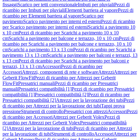
fissaggi
Scarico per tetti convenzionale
Imbuti per pluviali
Pezzi di
ricambio per Imbuti per pluviali
Elementi barriera al vapore
Pezzi di
ricambio per Elementi barriera al vapore
Scarico per
pavimento
Scarico pavimento per interni ed esterni
Pezzi di ricambio
per Scarico pavimento per interni ed esterni
Scarichi a pavimento 10
x 10 cm
Pezzi di ricambio per Scarichi a pavimento 10 x 10
cm
Scarichi a pavimento per balcone e terrazzo, 10 x 10 cm
Pezzi di
ricambio per Scarichi a pavimento per balcone e terrazzo, 10 x 10
cm
Scarichi a pavimento 13 x 13 cm
Pezzi di ricambio per Scarichi a
pavimento 13 x 13 cm
Scarichi a pavimento per balconi e terrazzi, 13
x 13 cm
Pezzi di ricambio per Scarichi a pavimento per balconi e
terrazzi, 13 x 13 cm
Accessori
Pezzi di ricambio per
Accessori
Attrezzi, componenti di rete e software
Attrezzi
Attrezzi per
Geberit FlowFit
Pezzi di ricambio per Attrezzi per Geberit
FlowFit
Pressatrici manuali
Pezzi di ricambio per Pressatrici
manuali
Pressatrici compatibilità [1]
Pezzi di ricambio per Pressatrici
compatibilità [1]
Pressatrici compatibilità [2]
Pezzi di ricambio per
Pressatrici compatibilità [2]
Attrezzi per la lavorazione dei tubi
Pezzi
di ricambio per Attrezzi per la lavorazione dei tubi
Tappi prova
pressione
Strumenti di controllo
Pressatrici con attrezzi
Accessori
Pezzi
di ricambio per Accessori
Attrezzi per Geberit Volex
Pezzi di
ricambio per Attrezzi per Geberit Volex
Pressatrici compatibilità
[2]
Attrezzi per la lavorazione di tubi
Pezzi di ricambio per Attrezzi
per la lavorazione di tubi
Strumenti di controllo
Accessori
Attrezzi per
Geberit Mapress
Pezzi di ricambio per Attrezzi per Geberit