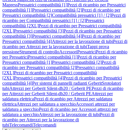
Mapress
Pressatrici compatibilità [1]
Pezzi di ricambio per Pressatrici
compatibilità [1]
Pressatrici compatibilità [2]
Pezzi di ricambio per
Pressatrici compatibilità [2]
Compatibilità pressatrici [1] / [2]
Pezzi di
ricambio per Compatibilità pressatrici [1] / [2]
Pressatrici
compatibilità [2XL]
Pezzi di ricambio per Pressatrici compatibilità
[2XL]
Pressatrici compatibilità [3]
Pezzi di ricambio per Pressatrici
compatibilità [3]
Pressatrici compatibilità [4]
Pezzi di ricambio per
Pressatrici compatibilità [4]
Attrezzi per la lavorazione di tubi
Pezzi di
ricambio per Attrezzi per la lavorazione di tubi
Tappi prova
pressione
Strumenti di controllo
Accessori
Pressatrici
Pezzi di ricambio
per Pressatrici
Pressatrici compatibilità [1]
Pezzi di ricambio per
Pressatrici compatibilità [1]
Pressatrici compatibilità [2]
Pezzi di
ricambio per Pressatrici compatibilità [2]
Pressatrici compatibilità
[2XL]
Pezzi di ricambio per Pressatrici compatibilità
[2XL]
Pressatrici compatibilità [4]
Pezzi di ricambio per Pressatrici
compatibilità [4]
Per sistemi di pannelli radianti Geberit
Srotolatori
tubi
Attrezzi per Geberit Silent-db20 / Geberit PE
Pezzi di ricambio
per Attrezzi per Geberit Silent-db20 / Geberit PE
Attrezzi per
saldatura elettrica
Pezzi di ricambio per Attrezzi per saldatura
elettrica
Attrezzi per saldatura a specchio
Accessori attrezzi per
saldatura a specchio
Pezzi di ricambio per Accessori attrezzi per
saldatura a specchio
Attrezzi per la lavorazione di tubi
Pezzi di
ricambio per Attrezzi per la lavorazione di
tubi
Telecomandi
Telecomandi