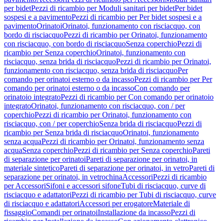
per bidet
Pezzi di ricambio per Moduli sanitari per bidet
Per bidet
sospesi e a pavimento
Pezzi di ricambio per Per bidet sospesi e a
pavimento
Orinatoi
Orinatoi, funzionamento con risciacquo, con
bordo di risciacquo
Pezzi di ricambio per Orinatoi, funzionamento
con risciacquo, con bordo di risciacquo
Senza coperchio
Pezzi di
ricambio per Senza coperchio
Orinatoi, funzionamento con
risciacquo, senza brida di risciacquo
Pezzi di ricambio per Orinatoi,
funzionamento con risciacquo, senza brida di risciacquo
Per
comando per orinatoi esterno o da incasso
Pezzi di ricambio per Per
comando per orinatoi esterno o da incasso
Con comando per
orinatoio integrato
Pezzi di ricambio per Con comando per orinatoio
integrato
Orinatoi, funzionamento con risciacquo, con / per
coperchio
Pezzi di ricambio per Orinatoi, funzionamento con
risciacquo, con / per coperchio
Senza brida di risciacquo
Pezzi di
ricambio per Senza brida di risciacquo
Orinatoi, funzionamento
senza acqua
Pezzi di ricambio per Orinatoi, funzionamento senza
acqua
Senza coperchio
Pezzi di ricambio per Senza coperchio
Pareti
di separazione per orinatoi
Pareti di separazione per orinatoi, in
materiale sintetico
Pareti di separazione per orinatoi, in vetro
Pareti di
separazione per orinatoi, in vetrochina
Accessori
Pezzi di ricambio
per Accessori
Sifoni e accessori sifone
Tubi di risciacquo, curve di
risciacquo e adattatori
Pezzi di ricambio per Tubi di risciacquo, curve
di risciacquo e adattatori
Accessori per erogatore
Materiale di
fissaggio
Comandi per orinatoi
Installazione da incasso
Pezzi di