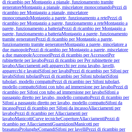
di ricambio per Montaggio a pianale, funzionamento tramite
generatore
Montaggio a pianale, miscelatore monocomando
Pezzi di
ricambio per Montaggio a pianale, miscelatore
monocomando
Montaggio a parete, funzionamento a rete
Pezzi di
ricambio per Montaggio a parete, funzionamento a rete
Montaggio a
parete, funzionamento a batteria
Pezzi di ricambio per Montaggio a
parete, funzionamento a batteria
Montaggio a parete, funzionamento
tramite generatore
Pezzi di ricambio per Montaggio a parete,
funzionamento tramite generatore
Montaggio a parete, miscelatore a
due manopole
Pezzi di ricambio per Montaggio a parete, miscelatore
a due manopole
Accessori
Pezzi di ricambio per Accessori
Per
rubinetterie per lavabo
Pezzi di ricambio per Per rubinetterie per
lavabo
Allacciamenti agli apparecchi per zona lavabo, lavelli,
apparecchi e lavatoi
Sifoni per lavabi
Pezzi di ricambio per Sifoni per
lavabi
Sifoni tubolari
Pezzi di ricambio per Sifoni tubolari
Sifoni
tubolari, modello compatto
Pezzi di ricambio per Sifoni tubolari,
modello compatto
Sifoni con tubo ad immersione per lavabo
Pezzi di
ricambio per Sifoni con tubo ad immersione per lavabo
Sifoni a
passaggio diretto per lavabo, modello compatto
Pezzi di ricambio per
Sifoni a passaggio diretto per lavabo, modello compatto
Sifoni da
incasso
Pezzi di ricambio per Sifoni da incasso
Allacciamenti per
lavabo
Pezzi di ricambio per Allacciamenti per
lavabo
Manicotti
Curve tecniche
Coperture
Allacciamenti
Pezzi di
ricambio per Allacciamenti
Guarnizioni
Manicotti per
brasatura
Prolunghe
Comandi
Sifoni per lavelli
Pezzi di ricambio per