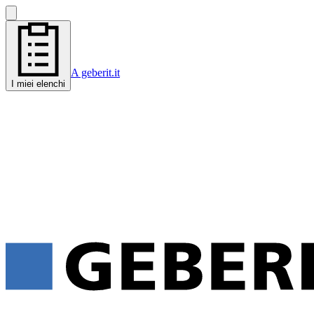
A geberit.it
I miei elenchi