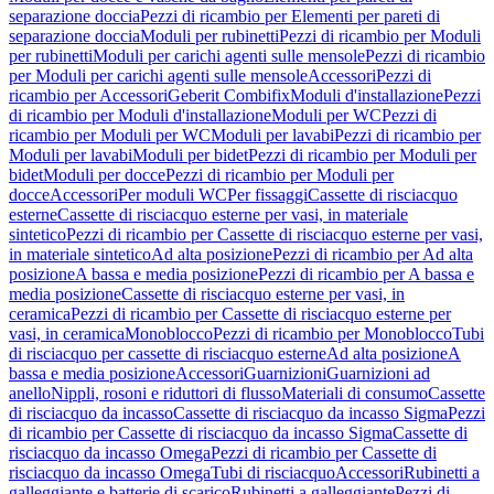
separazione doccia
Pezzi di ricambio per Elementi per pareti di
separazione doccia
Moduli per rubinetti
Pezzi di ricambio per Moduli
per rubinetti
Moduli per carichi agenti sulle mensole
Pezzi di ricambio
per Moduli per carichi agenti sulle mensole
Accessori
Pezzi di
ricambio per Accessori
Geberit Combifix
Moduli d'installazione
Pezzi
di ricambio per Moduli d'installazione
Moduli per WC
Pezzi di
ricambio per Moduli per WC
Moduli per lavabi
Pezzi di ricambio per
Moduli per lavabi
Moduli per bidet
Pezzi di ricambio per Moduli per
bidet
Moduli per docce
Pezzi di ricambio per Moduli per
docce
Accessori
Per moduli WC
Per fissaggi
Cassette di risciacquo
esterne
Cassette di risciacquo esterne per vasi, in materiale
sintetico
Pezzi di ricambio per Cassette di risciacquo esterne per vasi,
in materiale sintetico
Ad alta posizione
Pezzi di ricambio per Ad alta
posizione
A bassa e media posizione
Pezzi di ricambio per A bassa e
media posizione
Cassette di risciacquo esterne per vasi, in
ceramica
Pezzi di ricambio per Cassette di risciacquo esterne per
vasi, in ceramica
Monoblocco
Pezzi di ricambio per Monoblocco
Tubi
di risciacquo per cassette di risciacquo esterne
Ad alta posizione
A
bassa e media posizione
Accessori
Guarnizioni
Guarnizioni ad
anello
Nippli, rosoni e riduttori di flusso
Materiali di consumo
Cassette
di risciacquo da incasso
Cassette di risciacquo da incasso Sigma
Pezzi
di ricambio per Cassette di risciacquo da incasso Sigma
Cassette di
risciacquo da incasso Omega
Pezzi di ricambio per Cassette di
risciacquo da incasso Omega
Tubi di risciacquo
Accessori
Rubinetti a
galleggiante e batterie di scarico
Rubinetti a galleggiante
Pezzi di