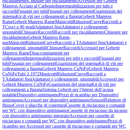
riscaldamento
Chiusure per riscaldamento
Accessori per Geberit
Mapress Acciaio al Carbonio
Impermeabilizzazioni per tubi e
raccordi
Fissaggi per tubi
Fissaggi per collegamenti
Guarnizioni del
sistema
Kit di viti per collegamenti a flangia
Geberit Mapress
Rame
Geberit Mapress Rame
Manicotti
Riduzioni
Curve
Raccordi a
T
Croci a 90 gradi
Adattatori fissi
Adattatori e collegamenti,
smontabili
Chiusure
Raccordi
Raccordi per riscaldamento
Chiusure per
riscaldamento
Geberit Mapress Rame,
gas
Manicotti
Riduzioni
Curve
Raccordi a T
Adattatori fissi
Adattatori e
collegamenti, smontabili
Chiusure
Raccordi
Accessori per Geberit
Mapress Rame
Disaccoppiamenti per
collegamenti
Impermeabilizzazioni per tubi e raccordi
Fissaggi per
tubi
Fissaggi per collegamenti
Guarnizioni del sistema
Kit di viti per
collegamenti a flangia
Geberit Mapress CuNiFe
Geberit Mapress
CuNiFe
Tubi 2.1972
Manicotti
Riduzioni
Curve
Raccordi a
T
Adattatori fissi
Adattatori e collegamenti, smontabili
Accessori per
Geberit Mapress CuNiFe
Guarnizioni del sistema
Kit di viti per
collegamenti a flangia
Sistema Geberit per l’Igiene dell’acqua
potabile
Dispositivi antiristagno
Pezzi di ricambio per Dispositivi
antiristagno
Accessori per dispositivi antiristagno
Sensori
Riduttore di
flusso
Cover e placche di copertura
Cassette di risciacquo e comandi
per WC con dispositivo antiristagno
Cassette di risciacquo da incasso
con dispositivo antiristagno integrato
Accessori per cassette di
risciacquo e comandi per WC con dispositivo antiristagno
Pezzi di
ricambio per Accessori per cassette di risciacquo e comandi per WC