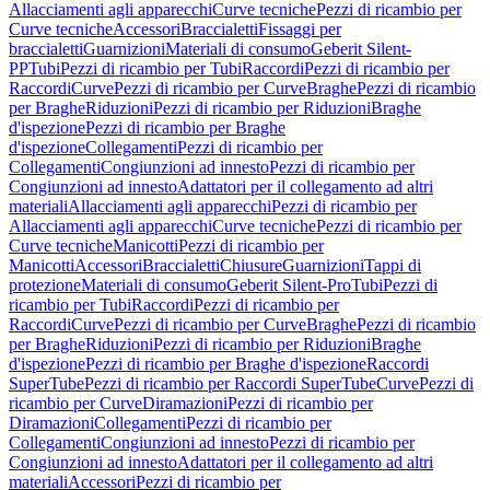
Allacciamenti agli apparecchi
Curve tecniche
Pezzi di ricambio per
Curve tecniche
Accessori
Braccialetti
Fissaggi per
braccialetti
Guarnizioni
Materiali di consumo
Geberit Silent-
PP
Tubi
Pezzi di ricambio per Tubi
Raccordi
Pezzi di ricambio per
Raccordi
Curve
Pezzi di ricambio per Curve
Braghe
Pezzi di ricambio
per Braghe
Riduzioni
Pezzi di ricambio per Riduzioni
Braghe
d'ispezione
Pezzi di ricambio per Braghe
d'ispezione
Collegamenti
Pezzi di ricambio per
Collegamenti
Congiunzioni ad innesto
Pezzi di ricambio per
Congiunzioni ad innesto
Adattatori per il collegamento ad altri
materiali
Allacciamenti agli apparecchi
Pezzi di ricambio per
Allacciamenti agli apparecchi
Curve tecniche
Pezzi di ricambio per
Curve tecniche
Manicotti
Pezzi di ricambio per
Manicotti
Accessori
Braccialetti
Chiusure
Guarnizioni
Tappi di
protezione
Materiali di consumo
Geberit Silent-Pro
Tubi
Pezzi di
ricambio per Tubi
Raccordi
Pezzi di ricambio per
Raccordi
Curve
Pezzi di ricambio per Curve
Braghe
Pezzi di ricambio
per Braghe
Riduzioni
Pezzi di ricambio per Riduzioni
Braghe
d'ispezione
Pezzi di ricambio per Braghe d'ispezione
Raccordi
SuperTube
Pezzi di ricambio per Raccordi SuperTube
Curve
Pezzi di
ricambio per Curve
Diramazioni
Pezzi di ricambio per
Diramazioni
Collegamenti
Pezzi di ricambio per
Collegamenti
Congiunzioni ad innesto
Pezzi di ricambio per
Congiunzioni ad innesto
Adattatori per il collegamento ad altri
materiali
Accessori
Pezzi di ricambio per