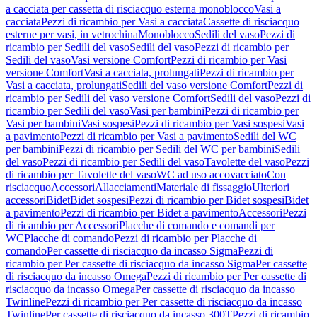
a cacciata per cassetta di risciacquo esterna monoblocco
Vasi a
cacciata
Pezzi di ricambio per Vasi a cacciata
Cassette di risciacquo
esterne per vasi, in vetrochina
Monoblocco
Sedili del vaso
Pezzi di
ricambio per Sedili del vaso
Sedili del vaso
Pezzi di ricambio per
Sedili del vaso
Vasi versione Comfort
Pezzi di ricambio per Vasi
versione Comfort
Vasi a cacciata, prolungati
Pezzi di ricambio per
Vasi a cacciata, prolungati
Sedili del vaso versione Comfort
Pezzi di
ricambio per Sedili del vaso versione Comfort
Sedili del vaso
Pezzi di
ricambio per Sedili del vaso
Vasi per bambini
Pezzi di ricambio per
Vasi per bambini
Vasi sospesi
Pezzi di ricambio per Vasi sospesi
Vasi
a pavimento
Pezzi di ricambio per Vasi a pavimento
Sedili del WC
per bambini
Pezzi di ricambio per Sedili del WC per bambini
Sedili
del vaso
Pezzi di ricambio per Sedili del vaso
Tavolette del vaso
Pezzi
di ricambio per Tavolette del vaso
WC ad uso accovacciato
Con
risciacquo
Accessori
Allacciamenti
Materiale di fissaggio
Ulteriori
accessori
Bidet
Bidet sospesi
Pezzi di ricambio per Bidet sospesi
Bidet
a pavimento
Pezzi di ricambio per Bidet a pavimento
Accessori
Pezzi
di ricambio per Accessori
Placche di comando e comandi per
WC
Placche di comando
Pezzi di ricambio per Placche di
comando
Per cassette di risciacquo da incasso Sigma
Pezzi di
ricambio per Per cassette di risciacquo da incasso Sigma
Per cassette
di risciacquo da incasso Omega
Pezzi di ricambio per Per cassette di
risciacquo da incasso Omega
Per cassette di risciacquo da incasso
Twinline
Pezzi di ricambio per Per cassette di risciacquo da incasso
Twinline
Per cassette di risciacquo da incasso 300T
Pezzi di ricambio