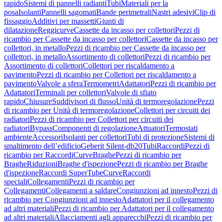
rapido
Sistemi di pannelli radianti
Tubi
Materiali per la
posa
Isolanti
Pannelli sagomati
Bande perimetrali
Nastri adesivi
Clip di
fissaggio
Additivi per massetti
Giunti di
dilatazione
Reggicurve
Cassette da incasso per collettori
Pezzi di
ricambio per Cassette da incasso per collettori
Cassette da incasso per
collettori, in metallo
Pezzi di ricambio per Cassette da incasso per
collettori, in metallo
Assortimento di collettori
Pezzi di ricambio per
Assortimento di collettori
Collettori per riscaldamento a
pavimento
Pezzi di ricambio per Collettori per riscaldamento a
pavimento
Valvole a sfera
Termometri
Adattatori
Pezzi di ricambio per
Adattatori
Terminali per collettori
Valvole di sfiato
rapido
Chiusure
Suddivisori di flusso
Unità di termoregolazione
Pezzi
di ricambio per Unità di termoregolazione
Collettori per circuiti dei
radiatori
Pezzi di ricambio per Collettori per circuiti dei
radiatori
Bypass
Componenti di regolazione
Attuatori
Termostati
ambiente
Accessori
Isolanti per collettori
Tubi di protezione
Sistemi di
smaltimento dell’edificio
Geberit Silent-db20
Tubi
Raccordi
Pezzi di
ricambio per Raccordi
Curve
Braghe
Pezzi di ricambio per
Braghe
Riduzioni
Braghe d'ispezione
Pezzi di ricambio per Braghe
d'ispezione
Raccordi SuperTube
Curve
Raccordi
speciali
Collegamenti
Pezzi di ricambio per
Collegamenti
Collegamenti a saldare
Congiunzioni ad innesto
Pezzi di
ricambio per Congiunzioni ad innesto
Adattatori per il collegamento
ad altri materiali
Pezzi di ricambio per Adattatori per il collegamento
ad altri materiali
Allacciamenti agli apparecchi
Pezzi di ricambio per