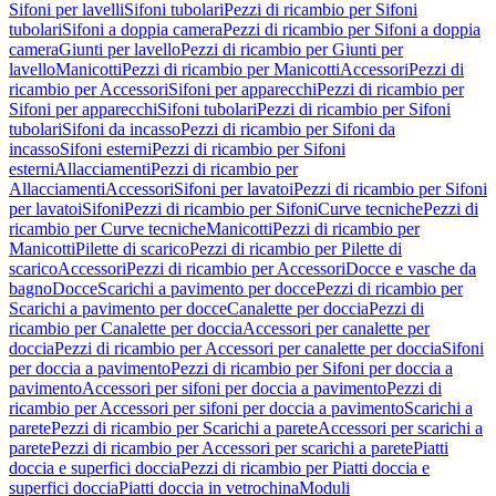
Sifoni per lavelli
Sifoni tubolari
Pezzi di ricambio per Sifoni
tubolari
Sifoni a doppia camera
Pezzi di ricambio per Sifoni a doppia
camera
Giunti per lavello
Pezzi di ricambio per Giunti per
lavello
Manicotti
Pezzi di ricambio per Manicotti
Accessori
Pezzi di
ricambio per Accessori
Sifoni per apparecchi
Pezzi di ricambio per
Sifoni per apparecchi
Sifoni tubolari
Pezzi di ricambio per Sifoni
tubolari
Sifoni da incasso
Pezzi di ricambio per Sifoni da
incasso
Sifoni esterni
Pezzi di ricambio per Sifoni
esterni
Allacciamenti
Pezzi di ricambio per
Allacciamenti
Accessori
Sifoni per lavatoi
Pezzi di ricambio per Sifoni
per lavatoi
Sifoni
Pezzi di ricambio per Sifoni
Curve tecniche
Pezzi di
ricambio per Curve tecniche
Manicotti
Pezzi di ricambio per
Manicotti
Pilette di scarico
Pezzi di ricambio per Pilette di
scarico
Accessori
Pezzi di ricambio per Accessori
Docce e vasche da
bagno
Docce
Scarichi a pavimento per docce
Pezzi di ricambio per
Scarichi a pavimento per docce
Canalette per doccia
Pezzi di
ricambio per Canalette per doccia
Accessori per canalette per
doccia
Pezzi di ricambio per Accessori per canalette per doccia
Sifoni
per doccia a pavimento
Pezzi di ricambio per Sifoni per doccia a
pavimento
Accessori per sifoni per doccia a pavimento
Pezzi di
ricambio per Accessori per sifoni per doccia a pavimento
Scarichi a
parete
Pezzi di ricambio per Scarichi a parete
Accessori per scarichi a
parete
Pezzi di ricambio per Accessori per scarichi a parete
Piatti
doccia e superfici doccia
Pezzi di ricambio per Piatti doccia e
superfici doccia
Piatti doccia in vetrochina
Moduli