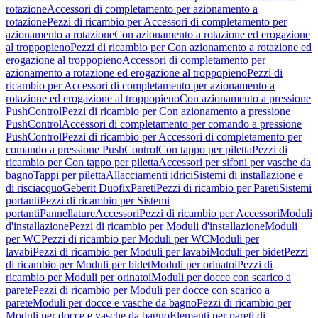
rotazione
Accessori di completamento per azionamento a
rotazione
Pezzi di ricambio per Accessori di completamento per
azionamento a rotazione
Con azionamento a rotazione ed erogazione
al troppopieno
Pezzi di ricambio per Con azionamento a rotazione ed
erogazione al troppopieno
Accessori di completamento per
azionamento a rotazione ed erogazione al troppopieno
Pezzi di
ricambio per Accessori di completamento per azionamento a
rotazione ed erogazione al troppopieno
Con azionamento a pressione
PushControl
Pezzi di ricambio per Con azionamento a pressione
PushControl
Accessori di completamento per comando a pressione
PushControl
Pezzi di ricambio per Accessori di completamento per
comando a pressione PushControl
Con tappo per piletta
Pezzi di
ricambio per Con tappo per piletta
Accessori per sifoni per vasche da
bagno
Tappi per piletta
Allacciamenti idrici
Sistemi di installazione e
di risciacquo
Geberit Duofix
Pareti
Pezzi di ricambio per Pareti
Sistemi
portanti
Pezzi di ricambio per Sistemi
portanti
Pannellature
Accessori
Pezzi di ricambio per Accessori
Moduli
d'installazione
Pezzi di ricambio per Moduli d'installazione
Moduli
per WC
Pezzi di ricambio per Moduli per WC
Moduli per
lavabi
Pezzi di ricambio per Moduli per lavabi
Moduli per bidet
Pezzi
di ricambio per Moduli per bidet
Moduli per orinatoi
Pezzi di
ricambio per Moduli per orinatoi
Moduli per docce con scarico a
parete
Pezzi di ricambio per Moduli per docce con scarico a
parete
Moduli per docce e vasche da bagno
Pezzi di ricambio per
Moduli per docce e vasche da bagno
Elementi per pareti di