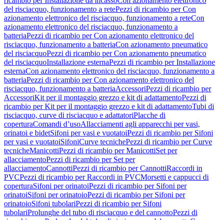
ricambio per Installazione da incasso
Con azionamento elettronico
del risciacquo, funzionamento a rete
Pezzi di ricambio per Con
azionamento elettronico del risciacquo, funzionamento a rete
Con
azionamento elettronico del risciacquo, funzionamento a
batteria
Pezzi di ricambio per Con azionamento elettronico del
risciacquo, funzionamento a batteria
Con azionamento pneumatico
del risciacquo
Pezzi di ricambio per Con azionamento pneumatico
del risciacquo
Installazione esterna
Pezzi di ricambio per Installazione
esterna
Con azionamento elettronico del risciacquo, funzionamento a
batteria
Pezzi di ricambio per Con azionamento elettronico del
risciacquo, funzionamento a batteria
Accessori
Pezzi di ricambio per
Accessori
Kit per il montaggio grezzo e kit di adattamento
Pezzi di
ricambio per Kit per il montaggio grezzo e kit di adattamento
Tubi di
risciacquo, curve di risciacquo e adattatori
Placche di
copertura
Comandi d’uso
Allacciamenti agli apparecchi per vasi,
orinatoi e bidet
Sifoni per vasi e vuotatoi
Pezzi di ricambio per Sifoni
per vasi e vuotatoi
Sifoni
Curve tecniche
Pezzi di ricambio per Curve
tecniche
Manicotti
Pezzi di ricambio per Manicotti
Set per
allacciamento
Pezzi di ricambio per Set per
allacciamento
Cannotti
Pezzi di ricambio per Cannotti
Raccordi in
PVC
Pezzi di ricambio per Raccordi in PVC
Morsetti e cappucci di
copertura
Sifoni per orinatoi
Pezzi di ricambio per Sifoni per
orinatoi
Sifoni per orinatoio
Pezzi di ricambio per Sifoni per
orinatoio
Sifoni tubolari
Pezzi di ricambio per Sifoni
tubolari
Prolunghe del tubo di risciacquo e del cannotto
Pezzi di