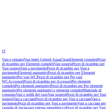
IT
Vasi e orinatoi
Vasi bidet Geberit AquaClean
Elementi completi
Pezzi
di ricambio per Elementi completi
Vasi sospesi
Pezzi di ricambio per
Vasi sospesi
Vasi a pavimento
Pezzi di ricambio per Vasi a
pavimento
Elementi aggiuntivi
Pezzi di ricambio per Elementi
aggiuntivi
Per vasi WC
Pezzi di ricambio per Per vasi
WC
Accessori
Pezzi di ricambio per Accessori
Per elementi
completi
Per elementi aggiuntivi
Pezzi di ricambio per Per elementi
aggiuntivi
Per elementi aggiuntivi e elementi completi
Materiale di
consumo
Vasi e sedili del vaso
Vasi sospesi
Pezzi di ricambio per Vasi
sospesi
Vasi a cacciata
Pezzi di ricambio per Vasi a cacciata
Vasi a
pavimento
Pezzi di ricambio per Vasi a pavimento
Vasi a cacciata per
cassetta di risciacquo esterna monoblocco
Pezzi di ricambio per Vasi