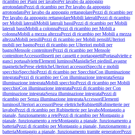
ricambio per Piani per lavabo
Per lavabo da appoggio
arrotondato
Pezzi di ricambio per Per lavabo da appoggio
arrotondato
Per lavabo da appoggio rettangolare
Pezzi di ricambio per
Per lavabo da appoggio rettangolare
Mobili laterali
Pezzi di ricambio
per Mobili laterali
Mobili laterali bassi
Pezzi di ricambio per Mobili
laterali bassi
Mobili a colonna
Pezzi di ricambio per Mobili a
colonna
Mobili a mezza altezza
Pezzi di ricambio per Mobili a mezza
altezza
Mobili pensili
Pezzi di ricambio per Mobili pensili
Ulteriori
mobili per bagno
Pezzi di ricambio per Ulteriori mobili per
bagno
Mensole contenitore
Pezzi di ricambio per Mensole
contenitore
Accessori
Inserti per cassetti e portaoggetti
Portasalviette e
ganci portasalviette
Elementi luminosi
Maniglie
Set piedini
Lavagne
magnetiche
Prese elettriche
Ulteriori accessori
Specchi e mobili
specchio
Specchio
Pezzi di ricambio per Specchio
Con illuminazione
integrata
Pezzi di ricambio per Con illuminazione integrata
Senza
illuminazione integrata
Mobili specchio
Pezzi di ricambio per Mobili
specchio
Con illuminazione integrata
Pezzi di ricambio per Con
illuminazione integrata
Senza illuminazione integrata
Pezzi di
ricambio per Senza illuminazione integrata
Accessori
Elementi
luminosi
Ulteriori accessori
Prese elettriche
Rubinetti
Rubinetterie per
lavabo
Pezzi di ricambio per Rubinetterie per lavabo
Montaggio a
pianale, funzionamento a rete
Pezzi di ricambio per Montaggio a
pianale, funzionamento a rete
Montaggio a pianale, funzionamento a
batteria
Pezzi di ricambio per Montaggio a pianale, funzionamento a
batteria
Montaggio a pianale, funzionamento tramite generatore
Pezzi