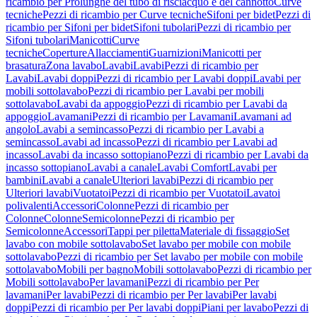
ricambio per Prolunghe del tubo di risciacquo e del cannotto
Curve
tecniche
Pezzi di ricambio per Curve tecniche
Sifoni per bidet
Pezzi di
ricambio per Sifoni per bidet
Sifoni tubolari
Pezzi di ricambio per
Sifoni tubolari
Manicotti
Curve
tecniche
Coperture
Allacciamenti
Guarnizioni
Manicotti per
brasatura
Zona lavabo
Lavabi
Lavabi
Pezzi di ricambio per
Lavabi
Lavabi doppi
Pezzi di ricambio per Lavabi doppi
Lavabi per
mobili sottolavabo
Pezzi di ricambio per Lavabi per mobili
sottolavabo
Lavabi da appoggio
Pezzi di ricambio per Lavabi da
appoggio
Lavamani
Pezzi di ricambio per Lavamani
Lavamani ad
angolo
Lavabi a semincasso
Pezzi di ricambio per Lavabi a
semincasso
Lavabi ad incasso
Pezzi di ricambio per Lavabi ad
incasso
Lavabi da incasso sottopiano
Pezzi di ricambio per Lavabi da
incasso sottopiano
Lavabi a canale
Lavabi Comfort
Lavabi per
bambini
Lavabi a canale
Ulteriori lavabi
Pezzi di ricambio per
Ulteriori lavabi
Vuotatoi
Pezzi di ricambio per Vuotatoi
Lavatoi
polivalenti
Accessori
Colonne
Pezzi di ricambio per
Colonne
Colonne
Semicolonne
Pezzi di ricambio per
Semicolonne
Accessori
Tappi per piletta
Materiale di fissaggio
Set
lavabo con mobile sottolavabo
Set lavabo per mobile con mobile
sottolavabo
Pezzi di ricambio per Set lavabo per mobile con mobile
sottolavabo
Mobili per bagno
Mobili sottolavabo
Pezzi di ricambio per
Mobili sottolavabo
Per lavamani
Pezzi di ricambio per Per
lavamani
Per lavabi
Pezzi di ricambio per Per lavabi
Per lavabi
doppi
Pezzi di ricambio per Per lavabi doppi
Piani per lavabo
Pezzi di