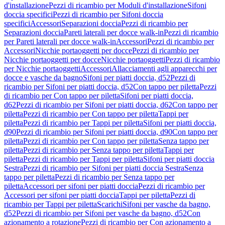
d'installazione
Pezzi di ricambio per Moduli d'installazione
Sifoni
doccia specifici
Pezzi di ricambio per Sifoni doccia
specifici
Accessori
Separazioni doccia
Pezzi di ricambio per
Separazioni doccia
Pareti laterali per docce walk-in
Pezzi di ricambio
per Pareti laterali per docce walk-in
Accessori
Pezzi di ricambio per
Accessori
Nicchie portaoggetti per docce
Pezzi di ricambio per
Nicchie portaoggetti per docce
Nicchie portaoggetti
Pezzi di ricambio
per Nicchie portaoggetti
Accessori
Allacciamenti agli apparecchi per
docce e vasche da bagno
Sifoni per piatti doccia, d52
Pezzi di
ricambio per Sifoni per piatti doccia, d52
Con tappo per piletta
Pezzi
di ricambio per Con tappo per piletta
Sifoni per piatti doccia,
d62
Pezzi di ricambio per Sifoni per piatti doccia, d62
Con tappo per
piletta
Pezzi di ricambio per Con tappo per piletta
Tappi per
piletta
Pezzi di ricambio per Tappi per piletta
Sifoni per piatti doccia,
d90
Pezzi di ricambio per Sifoni per piatti doccia, d90
Con tappo per
piletta
Pezzi di ricambio per Con tappo per piletta
Senza tappo per
piletta
Pezzi di ricambio per Senza tappo per piletta
Tappi per
piletta
Pezzi di ricambio per Tappi per piletta
Sifoni per piatti doccia
Sestra
Pezzi di ricambio per Sifoni per piatti doccia Sestra
Senza
tappo per piletta
Pezzi di ricambio per Senza tappo per
piletta
Accessori per sifoni per piatti doccia
Pezzi di ricambio per
Accessori per sifoni per piatti doccia
Tappi per piletta
Pezzi di
ricambio per Tappi per piletta
Scarichi
Sifoni per vasche da bagno,
d52
Pezzi di ricambio per Sifoni per vasche da bagno, d52
Con
azionamento a rotazione
Pezzi di ricambio per Con azionamento a