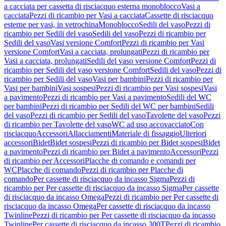
a cacciata per cassetta di risciacquo esterna monoblocco
Vasi a
cacciata
Pezzi di ricambio per Vasi a cacciata
Cassette di risciacquo
esterne per vasi, in vetrochina
Monoblocco
Sedili del vaso
Pezzi di
ricambio per Sedili del vaso
Sedili del vaso
Pezzi di ricambio per
Sedili del vaso
Vasi versione Comfort
Pezzi di ricambio per Vasi
versione Comfort
Vasi a cacciata, prolungati
Pezzi di ricambio per
Vasi a cacciata, prolungati
Sedili del vaso versione Comfort
Pezzi di
ricambio per Sedili del vaso versione Comfort
Sedili del vaso
Pezzi di
ricambio per Sedili del vaso
Vasi per bambini
Pezzi di ricambio per
Vasi per bambini
Vasi sospesi
Pezzi di ricambio per Vasi sospesi
Vasi
a pavimento
Pezzi di ricambio per Vasi a pavimento
Sedili del WC
per bambini
Pezzi di ricambio per Sedili del WC per bambini
Sedili
del vaso
Pezzi di ricambio per Sedili del vaso
Tavolette del vaso
Pezzi
di ricambio per Tavolette del vaso
WC ad uso accovacciato
Con
risciacquo
Accessori
Allacciamenti
Materiale di fissaggio
Ulteriori
accessori
Bidet
Bidet sospesi
Pezzi di ricambio per Bidet sospesi
Bidet
a pavimento
Pezzi di ricambio per Bidet a pavimento
Accessori
Pezzi
di ricambio per Accessori
Placche di comando e comandi per
WC
Placche di comando
Pezzi di ricambio per Placche di
comando
Per cassette di risciacquo da incasso Sigma
Pezzi di
ricambio per Per cassette di risciacquo da incasso Sigma
Per cassette
di risciacquo da incasso Omega
Pezzi di ricambio per Per cassette di
risciacquo da incasso Omega
Per cassette di risciacquo da incasso
Twinline
Pezzi di ricambio per Per cassette di risciacquo da incasso
Twinline
Per cassette di risciacquo da incasso 300T
Pezzi di ricambio