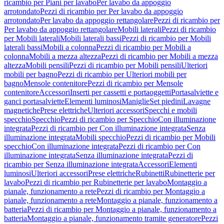
ricambio per Piani per lavabo
Per lavabo da appoggio
arrotondato
Pezzi di ricambio per Per lavabo da appoggio
arrotondato
Per lavabo da appoggio rettangolare
Pezzi di ricambio per
Per lavabo da appoggio rettangolare
Mobili laterali
Pezzi di ricambio
per Mobili laterali
Mobili laterali bassi
Pezzi di ricambio per Mobili
laterali bassi
Mobili a colonna
Pezzi di ricambio per Mobili a
colonna
Mobili a mezza altezza
Pezzi di ricambio per Mobili a mezza
altezza
Mobili pensili
Pezzi di ricambio per Mobili pensili
Ulteriori
mobili per bagno
Pezzi di ricambio per Ulteriori mobili per
bagno
Mensole contenitore
Pezzi di ricambio per Mensole
contenitore
Accessori
Inserti per cassetti e portaoggetti
Portasalviette e
ganci portasalviette
Elementi luminosi
Maniglie
Set piedini
Lavagne
magnetiche
Prese elettriche
Ulteriori accessori
Specchi e mobili
specchio
Specchio
Pezzi di ricambio per Specchio
Con illuminazione
integrata
Pezzi di ricambio per Con illuminazione integrata
Senza
illuminazione integrata
Mobili specchio
Pezzi di ricambio per Mobili
specchio
Con illuminazione integrata
Pezzi di ricambio per Con
illuminazione integrata
Senza illuminazione integrata
Pezzi di
ricambio per Senza illuminazione integrata
Accessori
Elementi
luminosi
Ulteriori accessori
Prese elettriche
Rubinetti
Rubinetterie per
lavabo
Pezzi di ricambio per Rubinetterie per lavabo
Montaggio a
pianale, funzionamento a rete
Pezzi di ricambio per Montaggio a
pianale, funzionamento a rete
Montaggio a pianale, funzionamento a
batteria
Pezzi di ricambio per Montaggio a pianale, funzionamento a
batteria
Montaggio a pianale, funzionamento tramite generatore
Pezzi