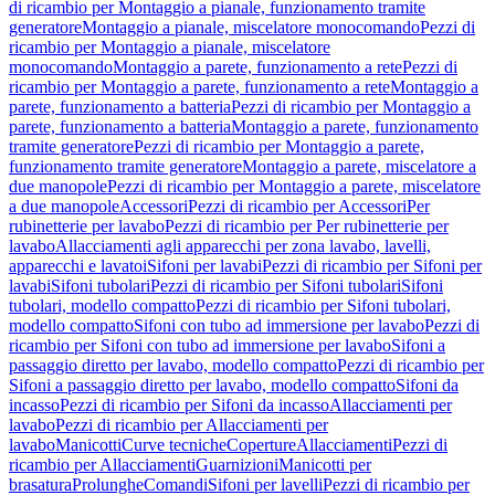
di ricambio per Montaggio a pianale, funzionamento tramite
generatore
Montaggio a pianale, miscelatore monocomando
Pezzi di
ricambio per Montaggio a pianale, miscelatore
monocomando
Montaggio a parete, funzionamento a rete
Pezzi di
ricambio per Montaggio a parete, funzionamento a rete
Montaggio a
parete, funzionamento a batteria
Pezzi di ricambio per Montaggio a
parete, funzionamento a batteria
Montaggio a parete, funzionamento
tramite generatore
Pezzi di ricambio per Montaggio a parete,
funzionamento tramite generatore
Montaggio a parete, miscelatore a
due manopole
Pezzi di ricambio per Montaggio a parete, miscelatore
a due manopole
Accessori
Pezzi di ricambio per Accessori
Per
rubinetterie per lavabo
Pezzi di ricambio per Per rubinetterie per
lavabo
Allacciamenti agli apparecchi per zona lavabo, lavelli,
apparecchi e lavatoi
Sifoni per lavabi
Pezzi di ricambio per Sifoni per
lavabi
Sifoni tubolari
Pezzi di ricambio per Sifoni tubolari
Sifoni
tubolari, modello compatto
Pezzi di ricambio per Sifoni tubolari,
modello compatto
Sifoni con tubo ad immersione per lavabo
Pezzi di
ricambio per Sifoni con tubo ad immersione per lavabo
Sifoni a
passaggio diretto per lavabo, modello compatto
Pezzi di ricambio per
Sifoni a passaggio diretto per lavabo, modello compatto
Sifoni da
incasso
Pezzi di ricambio per Sifoni da incasso
Allacciamenti per
lavabo
Pezzi di ricambio per Allacciamenti per
lavabo
Manicotti
Curve tecniche
Coperture
Allacciamenti
Pezzi di
ricambio per Allacciamenti
Guarnizioni
Manicotti per
brasatura
Prolunghe
Comandi
Sifoni per lavelli
Pezzi di ricambio per