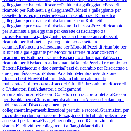
galleggiante e batterie di scarico
Rubinetti a galleggiante
Pezzi di
ricambio per Rubinetti a galleggiante
Rubinetti a galleggiante per
cassette di risciacquo esterne
Pezzi di ricambio per Rubinetti a
galleggiante per cassette di risciacquo esterne
Rubinetti a
galleggiante per cassette di risciacquo da incasso
Pezzi di ricambio
per Rubinetti a galleggiante per cassette di risciacquo da
incasso
Rubinetti a galleggiante per cassette in ceramica
Pezzi di
ricambio per Rubinetti a galleggiante per cassette in
ceramica
Rubinetti a galleggiante per Monolith
Pezzi di ricambio per
Rubinetti a galleggiante per Monolith
Batterie di scarico
Pezzi di
ricambio per Batterie di scarico
Risciacquo a due quantità
Pezzi di
ricambio per Risciacquo a due quantità
Batterie
Pezzi di ricambio per
Batterie
Risciacquo a due quantità
Pezzi di ricambio per Risciacquo a
due quantità
Accessori
Pulsanti
Adattatori
Membrane
Adduzione
idrica
Geberit FlowFit
Tubi multistrato
Tubi riscaldamento
multistrato
Tubi monostrato
Raccordi
Giunti
Riduzioni
Curve
Raccordi
a T
Adattatori fissi
Adattatori e collegamenti,
smontabili
Chiusure
Raccordi
Collettori con raccordo filettato
Raccordi
per riscaldamento
Chiusure per riscaldamento
Accessori
Isolanti per
tubi e raccordi
Disaccoppiamenti per
collegamenti
Impermeabilizzazioni per tubi e raccordi
Guarnizioni per
raccordi
Copertura per raccordi
Fissaggi per tubi
Tubi di protezione e
accessori per la posa
Fissaggi per collegamenti
Guarnizioni del
sistema
Kit di viti per collegamenti a flangia
Materiali di