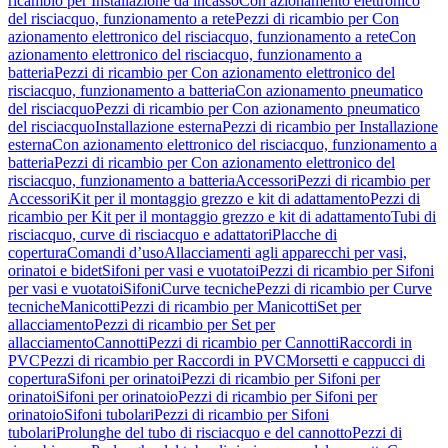
ricambio per Installazione da incasso
Con azionamento elettronico
del risciacquo, funzionamento a rete
Pezzi di ricambio per Con
azionamento elettronico del risciacquo, funzionamento a rete
Con
azionamento elettronico del risciacquo, funzionamento a
batteria
Pezzi di ricambio per Con azionamento elettronico del
risciacquo, funzionamento a batteria
Con azionamento pneumatico
del risciacquo
Pezzi di ricambio per Con azionamento pneumatico
del risciacquo
Installazione esterna
Pezzi di ricambio per Installazione
esterna
Con azionamento elettronico del risciacquo, funzionamento a
batteria
Pezzi di ricambio per Con azionamento elettronico del
risciacquo, funzionamento a batteria
Accessori
Pezzi di ricambio per
Accessori
Kit per il montaggio grezzo e kit di adattamento
Pezzi di
ricambio per Kit per il montaggio grezzo e kit di adattamento
Tubi di
risciacquo, curve di risciacquo e adattatori
Placche di
copertura
Comandi d’uso
Allacciamenti agli apparecchi per vasi,
orinatoi e bidet
Sifoni per vasi e vuotatoi
Pezzi di ricambio per Sifoni
per vasi e vuotatoi
Sifoni
Curve tecniche
Pezzi di ricambio per Curve
tecniche
Manicotti
Pezzi di ricambio per Manicotti
Set per
allacciamento
Pezzi di ricambio per Set per
allacciamento
Cannotti
Pezzi di ricambio per Cannotti
Raccordi in
PVC
Pezzi di ricambio per Raccordi in PVC
Morsetti e cappucci di
copertura
Sifoni per orinatoi
Pezzi di ricambio per Sifoni per
orinatoi
Sifoni per orinatoio
Pezzi di ricambio per Sifoni per
orinatoio
Sifoni tubolari
Pezzi di ricambio per Sifoni
tubolari
Prolunghe del tubo di risciacquo e del cannotto
Pezzi di