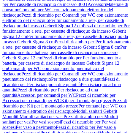
per Per cassette di risciacquo da incasso 300T
Accessori
Materiale di
consumo
Comandi per WC con azionamento elettronico del
risciacquo
Pezzi di ricambio per Comandi per WC con azionamento
elettronico del risciacquo
Per funzionamento a rete, per cassette di
risciacquo da incasso Geberit Sigma 12 cm
Pezzi di ricambio per Per
funzionamento a rete, per cassette di risciacquo da incasso Geberit
Sigma 12 cm
Per funzionamento a rete, per cassette di risciacquo da
incasso Geberit Sigma 8 cm
Pezzi di ricambio per Per funzionamento
a rete, per cassette di risciacquo da incasso Geberit Sigma 8 cm
Per
funzionamento a batteria, per cassette di risciacquo da incasso
Geberit Sigma 12 cm
Pezzi di ricambio per Per funzionamento a
batteria, per cassette di risciacquo da incasso Geberit Sigma 12
cm
Comandi per WC con azionamento pneumatico del
risciacquo
Pezzi di ricambio per Comandi per WC con azionamento
pneumatico del risciacquo
Per risciacquo a due quantità
Pezzi di
ricambio per Per risciacquo a due quantità
Per risciacquo ad una
quantità
Pezzi di ricambio per Per risciacquo ad una
quantità
Accessori per comandi per WC
Pezzi di ricambio per
Accessori per comandi per WC
Kit per il montaggio grezzo
Pezzi di
ricambio per Kit per il montaggio grezzo
Per comandi per WC con
azionamento elettronico del risciacquo
Moduli sanitari Geberit
Monolith
Moduli sanitari per vasi
Pezzi di ricambio per Moduli
sanitari per vasi
Per vasi sospesi
Pezzi di ricambio per Per vasi
sospesi
Per vaso a pavimento
Pezzi di ricambio per Per vaso a
pavimento
Accessori
Pezzi di ricambio per Accessori
Moduli sanitari