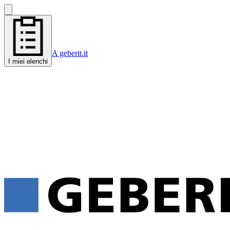
A geberit.it
I miei elenchi