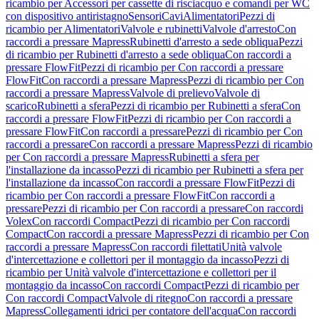
ricambio per Accessori per cassette di risciacquo e comandi per WC
con dispositivo antiristagno
Sensori
Cavi
Alimentatori
Pezzi di
ricambio per Alimentatori
Valvole e rubinetti
Valvole d'arresto
Con
raccordi a pressare Mapress
Rubinetti d'arresto a sede obliqua
Pezzi
di ricambio per Rubinetti d'arresto a sede obliqua
Con raccordi a
pressare FlowFit
Pezzi di ricambio per Con raccordi a pressare
FlowFit
Con raccordi a pressare Mapress
Pezzi di ricambio per Con
raccordi a pressare Mapress
Valvole di prelievo
Valvole di
scarico
Rubinetti a sfera
Pezzi di ricambio per Rubinetti a sfera
Con
raccordi a pressare FlowFit
Pezzi di ricambio per Con raccordi a
pressare FlowFit
Con raccordi a pressare
Pezzi di ricambio per Con
raccordi a pressare
Con raccordi a pressare Mapress
Pezzi di ricambio
per Con raccordi a pressare Mapress
Rubinetti a sfera per
l'installazione da incasso
Pezzi di ricambio per Rubinetti a sfera per
l'installazione da incasso
Con raccordi a pressare FlowFit
Pezzi di
ricambio per Con raccordi a pressare FlowFit
Con raccordi a
pressare
Pezzi di ricambio per Con raccordi a pressare
Con raccordi
Volex
Con raccordi Compact
Pezzi di ricambio per Con raccordi
Compact
Con raccordi a pressare Mapress
Pezzi di ricambio per Con
raccordi a pressare Mapress
Con raccordi filettati
Unità valvole
d'intercettazione e collettori per il montaggio da incasso
Pezzi di
ricambio per Unità valvole d'intercettazione e collettori per il
montaggio da incasso
Con raccordi Compact
Pezzi di ricambio per
Con raccordi Compact
Valvole di ritegno
Con raccordi a pressare
Mapress
Collegamenti idrici per contatore dell'acqua
Con raccordi