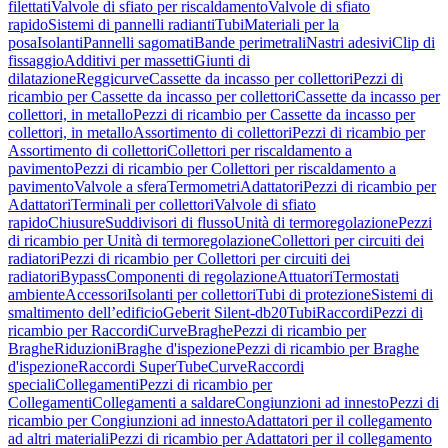
filettati
Valvole di sfiato per riscaldamento
Valvole di sfiato
rapido
Sistemi di pannelli radianti
Tubi
Materiali per la
posa
Isolanti
Pannelli sagomati
Bande perimetrali
Nastri adesivi
Clip di
fissaggio
Additivi per massetti
Giunti di
dilatazione
Reggicurve
Cassette da incasso per collettori
Pezzi di
ricambio per Cassette da incasso per collettori
Cassette da incasso per
collettori, in metallo
Pezzi di ricambio per Cassette da incasso per
collettori, in metallo
Assortimento di collettori
Pezzi di ricambio per
Assortimento di collettori
Collettori per riscaldamento a
pavimento
Pezzi di ricambio per Collettori per riscaldamento a
pavimento
Valvole a sfera
Termometri
Adattatori
Pezzi di ricambio per
Adattatori
Terminali per collettori
Valvole di sfiato
rapido
Chiusure
Suddivisori di flusso
Unità di termoregolazione
Pezzi
di ricambio per Unità di termoregolazione
Collettori per circuiti dei
radiatori
Pezzi di ricambio per Collettori per circuiti dei
radiatori
Bypass
Componenti di regolazione
Attuatori
Termostati
ambiente
Accessori
Isolanti per collettori
Tubi di protezione
Sistemi di
smaltimento dell’edificio
Geberit Silent-db20
Tubi
Raccordi
Pezzi di
ricambio per Raccordi
Curve
Braghe
Pezzi di ricambio per
Braghe
Riduzioni
Braghe d'ispezione
Pezzi di ricambio per Braghe
d'ispezione
Raccordi SuperTube
Curve
Raccordi
speciali
Collegamenti
Pezzi di ricambio per
Collegamenti
Collegamenti a saldare
Congiunzioni ad innesto
Pezzi di
ricambio per Congiunzioni ad innesto
Adattatori per il collegamento
ad altri materiali
Pezzi di ricambio per Adattatori per il collegamento