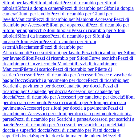
Sifoni per lavelli
Sifoni tubolari
Pezzi di ricambio per Sifoni
tubolari
Sifoni a doppia camera
Pezzi di ricambio per Sifoni a doppia
camera
Giunti per lavello
Pezzi di ricambio per Giunti per
lavello
Manicotti
Pezzi di ricambio per Manicotti
Accessori
Pezzi di
ricambio per Accessori
Sifoni per apparecchi
Pezzi di ricambio per
Sifoni per apparecchi
Sifoni tubolari
Pezzi di ricambio per Sifoni
tubolari
Sifoni da incasso
Pezzi di ricambio per Sifoni da
incasso
Sifoni esterni
Pezzi di ricambio per Sifoni
esterni
Allacciamenti
Pezzi di ricambio per
Allacciamenti
Accessori
Sifoni per lavatoi
Pezzi di ricambio per Sifoni
per lavatoi
Sifoni
Pezzi di ricambio per Sifoni
Curve tecniche
Pezzi di
ricambio per Curve tecniche
Manicotti
Pezzi di ricambio per
Manicotti
Pilette di scarico
Pezzi di ricambio per Pilette di
scarico
Accessori
Pezzi di ricambio per Accessori
Docce e vasche da
bagno
Docce
Scarichi a pavimento per docce
Pezzi di ricambio per
Scarichi a pavimento per docce
Canalette per doccia
Pezzi di
ricambio per Canalette per doccia
Accessori per canalette per
doccia
Pezzi di ricambio per Accessori per canalette per doccia
Sifoni
per doccia a pavimento
Pezzi di ricambio per Sifoni per doccia a
pavimento
Accessori per sifoni per doccia a pavimento
Pezzi di
ricambio per Accessori per sifoni per doccia a pavimento
Scarichi a
parete
Pezzi di ricambio per Scarichi a parete
Accessori per scarichi a
parete
Pezzi di ricambio per Accessori per scarichi a parete
Piatti
doccia e superfici doccia
Pezzi di ricambio per Piatti doccia e
superfici doccia
Superfici doccia in materiale minerale
Pezzi di