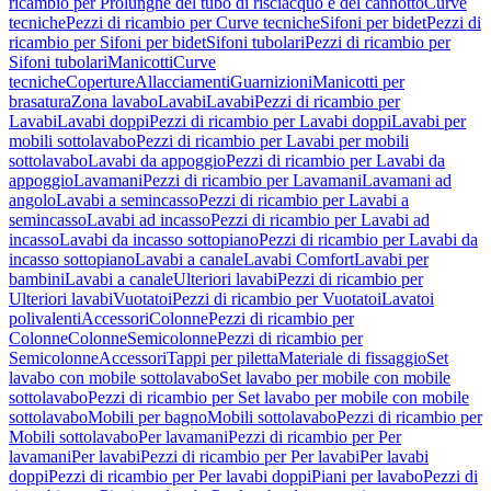
ricambio per Prolunghe del tubo di risciacquo e del cannotto
Curve
tecniche
Pezzi di ricambio per Curve tecniche
Sifoni per bidet
Pezzi di
ricambio per Sifoni per bidet
Sifoni tubolari
Pezzi di ricambio per
Sifoni tubolari
Manicotti
Curve
tecniche
Coperture
Allacciamenti
Guarnizioni
Manicotti per
brasatura
Zona lavabo
Lavabi
Lavabi
Pezzi di ricambio per
Lavabi
Lavabi doppi
Pezzi di ricambio per Lavabi doppi
Lavabi per
mobili sottolavabo
Pezzi di ricambio per Lavabi per mobili
sottolavabo
Lavabi da appoggio
Pezzi di ricambio per Lavabi da
appoggio
Lavamani
Pezzi di ricambio per Lavamani
Lavamani ad
angolo
Lavabi a semincasso
Pezzi di ricambio per Lavabi a
semincasso
Lavabi ad incasso
Pezzi di ricambio per Lavabi ad
incasso
Lavabi da incasso sottopiano
Pezzi di ricambio per Lavabi da
incasso sottopiano
Lavabi a canale
Lavabi Comfort
Lavabi per
bambini
Lavabi a canale
Ulteriori lavabi
Pezzi di ricambio per
Ulteriori lavabi
Vuotatoi
Pezzi di ricambio per Vuotatoi
Lavatoi
polivalenti
Accessori
Colonne
Pezzi di ricambio per
Colonne
Colonne
Semicolonne
Pezzi di ricambio per
Semicolonne
Accessori
Tappi per piletta
Materiale di fissaggio
Set
lavabo con mobile sottolavabo
Set lavabo per mobile con mobile
sottolavabo
Pezzi di ricambio per Set lavabo per mobile con mobile
sottolavabo
Mobili per bagno
Mobili sottolavabo
Pezzi di ricambio per
Mobili sottolavabo
Per lavamani
Pezzi di ricambio per Per
lavamani
Per lavabi
Pezzi di ricambio per Per lavabi
Per lavabi
doppi
Pezzi di ricambio per Per lavabi doppi
Piani per lavabo
Pezzi di