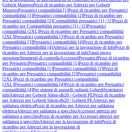
Geberit Mapress
Pezzi di ricambio per Attrezzi per Geberit
Mapress
Pressatrici compatibilità [1]
Pezzi di ricambio per Pressatrici
compatibilità [1]
Pressatrici compatibilità [2]
Pezzi di ricambio per
Pressatrici compatibilità [2]
Compatibilità pressatrici [1] / [2]
Pezzi di
ricambio per Compatibilità pressatrici [1] / [2]
Pressatrici
compatibilità [2XL]
Pezzi di ricambio per Pressatrici compatibilità
[2XL]
Pressatrici compatibilità [3]
Pezzi di ricambio per Pressatrici
compatibilità [3]
Pressatrici compatibilità [4]
Pezzi di ricambio per
Pressatrici compatibilità [4]
Attrezzi per la lavorazione di tubi
Pezzi di
ricambio per Attrezzi per la lavorazione di tubi
Tappi prova
pressione
Strumenti di controllo
Accessori
Pressatrici
Pezzi di ricambio
per Pressatrici
Pressatrici compatibilità [1]
Pezzi di ricambio per
Pressatrici compatibilità [1]
Pressatrici compatibilità [2]
Pezzi di
ricambio per Pressatrici compatibilità [2]
Pressatrici compatibilità
[2XL]
Pezzi di ricambio per Pressatrici compatibilità
[2XL]
Pressatrici compatibilità [4]
Pezzi di ricambio per Pressatrici
compatibilità [4]
Per sistemi di pannelli radianti Geberit
Srotolatori
tubi
Attrezzi per Geberit Silent-db20 / Geberit PE
Pezzi di ricambio
per Attrezzi per Geberit Silent-db20 / Geberit PE
Attrezzi per
saldatura elettrica
Pezzi di ricambio per Attrezzi per saldatura
elettrica
Attrezzi per saldatura a specchio
Accessori attrezzi per
saldatura a specchio
Pezzi di ricambio per Accessori attrezzi per
saldatura a specchio
Attrezzi per la lavorazione di tubi
Pezzi di
ricambio per Attrezzi per la lavorazione di