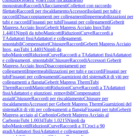
consumo
Geberit Volex
Tubi riscaldamento
monostrato
Raccordi
Allacciamenti
Collettori con raccordo
filettato
Raccordi per riscaldamento
Accessori
Isolanti per tubi e
raccordi
Disaccoppiamenti per collegamenti
Impermeabilizzazioni per
tubi e raccordi
Fissaggi per tubi
Fissaggi per collegamenti
Geberit
Mapress Acciaio Inox
Geberit Mapress Acciaio Inox
Tubi
1.4401
Nippli da tubo
Manicotti
Riduzioni
Curve
Raccordi a
T
Adattatori fissi
Adattatori e collegamenti,
smontabili
Compensatori
Chiusure
Raccordi
Geberit Mapress Acciaio
Inox, gas
Tubi 1.4401
Nippli da
tubo
Manicotti
Riduzioni
Curve
Raccordi a T
Adattatori fissi
Adattatori
e collegamenti, smontabili
Chiusure
Raccordi
Accessori Geberit
Mapress Acciaio Inox
Disaccoppiamenti per
collegamenti
Impermeabilizzazioni per tubi e raccordi
Fissaggi per
tubi
Fissaggi per collegamenti
Guarnizioni del sistema
Kit di viti per
collegamenti a flangia
Geberit Mapress Therm
Tubi
Therm
Raccordi
Manicotti
Riduzioni
Curve
Raccordi a T
Adattatori
fissi
Adattatori e giunzioni, removibili
Compensatori
assiali
Chiusure
Raccordi per riscaldamento
Chiusure per
riscaldamento
Accessori per Geberit Mapress Therm
Guarnizioni del
sistema
Kit di viti per collegamenti a flangia
Fissaggi per tubi
Geberit
Mapress acciaio al Carbonio
Geberit Mapress Acciaio al
Carbonio
Tubi 1.0034
Tubi 1.0215
Nippli da
tubo
Manicotti
Riduzioni
Curve
Raccordi a T
Croci a 90
gradi
Adattatori fissi
Adattatori e collegamenti,