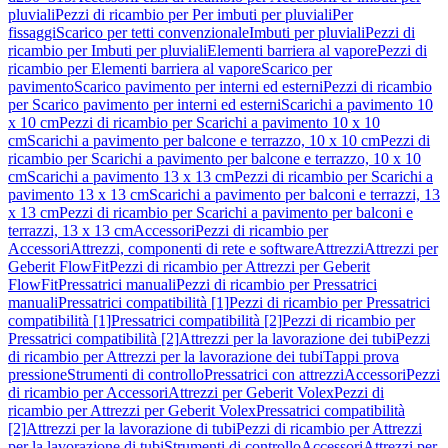
pluviali
Pezzi di ricambio per Per imbuti per pluviali
Per
fissaggi
Scarico per tetti convenzionale
Imbuti per pluviali
Pezzi di
ricambio per Imbuti per pluviali
Elementi barriera al vapore
Pezzi di
ricambio per Elementi barriera al vapore
Scarico per
pavimento
Scarico pavimento per interni ed esterni
Pezzi di ricambio
per Scarico pavimento per interni ed esterni
Scarichi a pavimento 10
x 10 cm
Pezzi di ricambio per Scarichi a pavimento 10 x 10
cm
Scarichi a pavimento per balcone e terrazzo, 10 x 10 cm
Pezzi di
ricambio per Scarichi a pavimento per balcone e terrazzo, 10 x 10
cm
Scarichi a pavimento 13 x 13 cm
Pezzi di ricambio per Scarichi a
pavimento 13 x 13 cm
Scarichi a pavimento per balconi e terrazzi, 13
x 13 cm
Pezzi di ricambio per Scarichi a pavimento per balconi e
terrazzi, 13 x 13 cm
Accessori
Pezzi di ricambio per
Accessori
Attrezzi, componenti di rete e software
Attrezzi
Attrezzi per
Geberit FlowFit
Pezzi di ricambio per Attrezzi per Geberit
FlowFit
Pressatrici manuali
Pezzi di ricambio per Pressatrici
manuali
Pressatrici compatibilità [1]
Pezzi di ricambio per Pressatrici
compatibilità [1]
Pressatrici compatibilità [2]
Pezzi di ricambio per
Pressatrici compatibilità [2]
Attrezzi per la lavorazione dei tubi
Pezzi
di ricambio per Attrezzi per la lavorazione dei tubi
Tappi prova
pressione
Strumenti di controllo
Pressatrici con attrezzi
Accessori
Pezzi
di ricambio per Accessori
Attrezzi per Geberit Volex
Pezzi di
ricambio per Attrezzi per Geberit Volex
Pressatrici compatibilità
[2]
Attrezzi per la lavorazione di tubi
Pezzi di ricambio per Attrezzi
per la lavorazione di tubi
Strumenti di controllo
Accessori
Attrezzi per