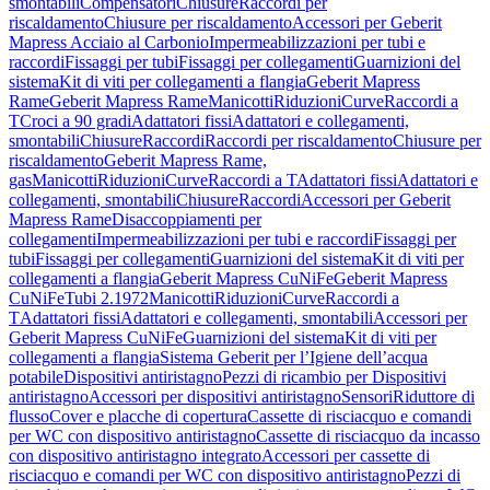
smontabili
Compensatori
Chiusure
Raccordi per
riscaldamento
Chiusure per riscaldamento
Accessori per Geberit
Mapress Acciaio al Carbonio
Impermeabilizzazioni per tubi e
raccordi
Fissaggi per tubi
Fissaggi per collegamenti
Guarnizioni del
sistema
Kit di viti per collegamenti a flangia
Geberit Mapress
Rame
Geberit Mapress Rame
Manicotti
Riduzioni
Curve
Raccordi a
T
Croci a 90 gradi
Adattatori fissi
Adattatori e collegamenti,
smontabili
Chiusure
Raccordi
Raccordi per riscaldamento
Chiusure per
riscaldamento
Geberit Mapress Rame,
gas
Manicotti
Riduzioni
Curve
Raccordi a T
Adattatori fissi
Adattatori e
collegamenti, smontabili
Chiusure
Raccordi
Accessori per Geberit
Mapress Rame
Disaccoppiamenti per
collegamenti
Impermeabilizzazioni per tubi e raccordi
Fissaggi per
tubi
Fissaggi per collegamenti
Guarnizioni del sistema
Kit di viti per
collegamenti a flangia
Geberit Mapress CuNiFe
Geberit Mapress
CuNiFe
Tubi 2.1972
Manicotti
Riduzioni
Curve
Raccordi a
T
Adattatori fissi
Adattatori e collegamenti, smontabili
Accessori per
Geberit Mapress CuNiFe
Guarnizioni del sistema
Kit di viti per
collegamenti a flangia
Sistema Geberit per l’Igiene dell’acqua
potabile
Dispositivi antiristagno
Pezzi di ricambio per Dispositivi
antiristagno
Accessori per dispositivi antiristagno
Sensori
Riduttore di
flusso
Cover e placche di copertura
Cassette di risciacquo e comandi
per WC con dispositivo antiristagno
Cassette di risciacquo da incasso
con dispositivo antiristagno integrato
Accessori per cassette di
risciacquo e comandi per WC con dispositivo antiristagno
Pezzi di