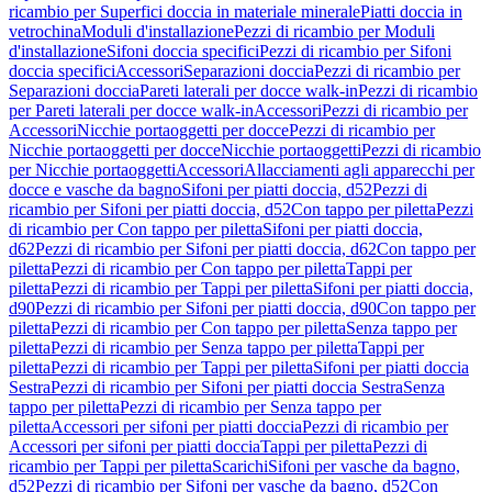
ricambio per Superfici doccia in materiale minerale
Piatti doccia in
vetrochina
Moduli d'installazione
Pezzi di ricambio per Moduli
d'installazione
Sifoni doccia specifici
Pezzi di ricambio per Sifoni
doccia specifici
Accessori
Separazioni doccia
Pezzi di ricambio per
Separazioni doccia
Pareti laterali per docce walk-in
Pezzi di ricambio
per Pareti laterali per docce walk-in
Accessori
Pezzi di ricambio per
Accessori
Nicchie portaoggetti per docce
Pezzi di ricambio per
Nicchie portaoggetti per docce
Nicchie portaoggetti
Pezzi di ricambio
per Nicchie portaoggetti
Accessori
Allacciamenti agli apparecchi per
docce e vasche da bagno
Sifoni per piatti doccia, d52
Pezzi di
ricambio per Sifoni per piatti doccia, d52
Con tappo per piletta
Pezzi
di ricambio per Con tappo per piletta
Sifoni per piatti doccia,
d62
Pezzi di ricambio per Sifoni per piatti doccia, d62
Con tappo per
piletta
Pezzi di ricambio per Con tappo per piletta
Tappi per
piletta
Pezzi di ricambio per Tappi per piletta
Sifoni per piatti doccia,
d90
Pezzi di ricambio per Sifoni per piatti doccia, d90
Con tappo per
piletta
Pezzi di ricambio per Con tappo per piletta
Senza tappo per
piletta
Pezzi di ricambio per Senza tappo per piletta
Tappi per
piletta
Pezzi di ricambio per Tappi per piletta
Sifoni per piatti doccia
Sestra
Pezzi di ricambio per Sifoni per piatti doccia Sestra
Senza
tappo per piletta
Pezzi di ricambio per Senza tappo per
piletta
Accessori per sifoni per piatti doccia
Pezzi di ricambio per
Accessori per sifoni per piatti doccia
Tappi per piletta
Pezzi di
ricambio per Tappi per piletta
Scarichi
Sifoni per vasche da bagno,
d52
Pezzi di ricambio per Sifoni per vasche da bagno, d52
Con