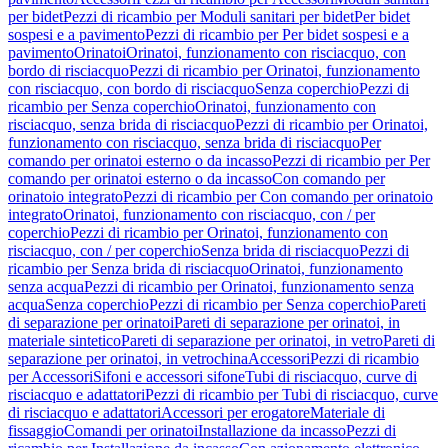
per bidet
Pezzi di ricambio per Moduli sanitari per bidet
Per bidet
sospesi e a pavimento
Pezzi di ricambio per Per bidet sospesi e a
pavimento
Orinatoi
Orinatoi, funzionamento con risciacquo, con
bordo di risciacquo
Pezzi di ricambio per Orinatoi, funzionamento
con risciacquo, con bordo di risciacquo
Senza coperchio
Pezzi di
ricambio per Senza coperchio
Orinatoi, funzionamento con
risciacquo, senza brida di risciacquo
Pezzi di ricambio per Orinatoi,
funzionamento con risciacquo, senza brida di risciacquo
Per
comando per orinatoi esterno o da incasso
Pezzi di ricambio per Per
comando per orinatoi esterno o da incasso
Con comando per
orinatoio integrato
Pezzi di ricambio per Con comando per orinatoio
integrato
Orinatoi, funzionamento con risciacquo, con / per
coperchio
Pezzi di ricambio per Orinatoi, funzionamento con
risciacquo, con / per coperchio
Senza brida di risciacquo
Pezzi di
ricambio per Senza brida di risciacquo
Orinatoi, funzionamento
senza acqua
Pezzi di ricambio per Orinatoi, funzionamento senza
acqua
Senza coperchio
Pezzi di ricambio per Senza coperchio
Pareti
di separazione per orinatoi
Pareti di separazione per orinatoi, in
materiale sintetico
Pareti di separazione per orinatoi, in vetro
Pareti di
separazione per orinatoi, in vetrochina
Accessori
Pezzi di ricambio
per Accessori
Sifoni e accessori sifone
Tubi di risciacquo, curve di
risciacquo e adattatori
Pezzi di ricambio per Tubi di risciacquo, curve
di risciacquo e adattatori
Accessori per erogatore
Materiale di
fissaggio
Comandi per orinatoi
Installazione da incasso
Pezzi di