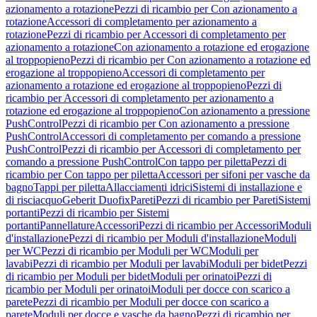
azionamento a rotazione
Pezzi di ricambio per Con azionamento a
rotazione
Accessori di completamento per azionamento a
rotazione
Pezzi di ricambio per Accessori di completamento per
azionamento a rotazione
Con azionamento a rotazione ed erogazione
al troppopieno
Pezzi di ricambio per Con azionamento a rotazione ed
erogazione al troppopieno
Accessori di completamento per
azionamento a rotazione ed erogazione al troppopieno
Pezzi di
ricambio per Accessori di completamento per azionamento a
rotazione ed erogazione al troppopieno
Con azionamento a pressione
PushControl
Pezzi di ricambio per Con azionamento a pressione
PushControl
Accessori di completamento per comando a pressione
PushControl
Pezzi di ricambio per Accessori di completamento per
comando a pressione PushControl
Con tappo per piletta
Pezzi di
ricambio per Con tappo per piletta
Accessori per sifoni per vasche da
bagno
Tappi per piletta
Allacciamenti idrici
Sistemi di installazione e
di risciacquo
Geberit Duofix
Pareti
Pezzi di ricambio per Pareti
Sistemi
portanti
Pezzi di ricambio per Sistemi
portanti
Pannellature
Accessori
Pezzi di ricambio per Accessori
Moduli
d'installazione
Pezzi di ricambio per Moduli d'installazione
Moduli
per WC
Pezzi di ricambio per Moduli per WC
Moduli per
lavabi
Pezzi di ricambio per Moduli per lavabi
Moduli per bidet
Pezzi
di ricambio per Moduli per bidet
Moduli per orinatoi
Pezzi di
ricambio per Moduli per orinatoi
Moduli per docce con scarico a
parete
Pezzi di ricambio per Moduli per docce con scarico a
parete
Moduli per docce e vasche da bagno
Pezzi di ricambio per