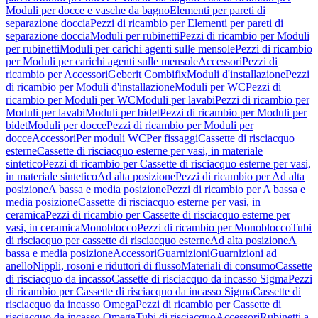
Moduli per docce e vasche da bagno
Elementi per pareti di
separazione doccia
Pezzi di ricambio per Elementi per pareti di
separazione doccia
Moduli per rubinetti
Pezzi di ricambio per Moduli
per rubinetti
Moduli per carichi agenti sulle mensole
Pezzi di ricambio
per Moduli per carichi agenti sulle mensole
Accessori
Pezzi di
ricambio per Accessori
Geberit Combifix
Moduli d'installazione
Pezzi
di ricambio per Moduli d'installazione
Moduli per WC
Pezzi di
ricambio per Moduli per WC
Moduli per lavabi
Pezzi di ricambio per
Moduli per lavabi
Moduli per bidet
Pezzi di ricambio per Moduli per
bidet
Moduli per docce
Pezzi di ricambio per Moduli per
docce
Accessori
Per moduli WC
Per fissaggi
Cassette di risciacquo
esterne
Cassette di risciacquo esterne per vasi, in materiale
sintetico
Pezzi di ricambio per Cassette di risciacquo esterne per vasi,
in materiale sintetico
Ad alta posizione
Pezzi di ricambio per Ad alta
posizione
A bassa e media posizione
Pezzi di ricambio per A bassa e
media posizione
Cassette di risciacquo esterne per vasi, in
ceramica
Pezzi di ricambio per Cassette di risciacquo esterne per
vasi, in ceramica
Monoblocco
Pezzi di ricambio per Monoblocco
Tubi
di risciacquo per cassette di risciacquo esterne
Ad alta posizione
A
bassa e media posizione
Accessori
Guarnizioni
Guarnizioni ad
anello
Nippli, rosoni e riduttori di flusso
Materiali di consumo
Cassette
di risciacquo da incasso
Cassette di risciacquo da incasso Sigma
Pezzi
di ricambio per Cassette di risciacquo da incasso Sigma
Cassette di
risciacquo da incasso Omega
Pezzi di ricambio per Cassette di
risciacquo da incasso Omega
Tubi di risciacquo
Accessori
Rubinetti a