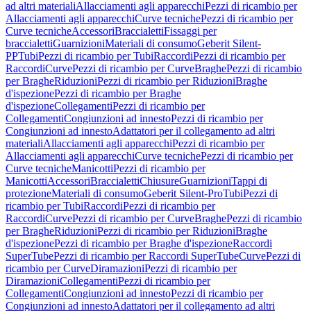
ad altri materiali
Allacciamenti agli apparecchi
Pezzi di ricambio per
Allacciamenti agli apparecchi
Curve tecniche
Pezzi di ricambio per
Curve tecniche
Accessori
Braccialetti
Fissaggi per
braccialetti
Guarnizioni
Materiali di consumo
Geberit Silent-
PP
Tubi
Pezzi di ricambio per Tubi
Raccordi
Pezzi di ricambio per
Raccordi
Curve
Pezzi di ricambio per Curve
Braghe
Pezzi di ricambio
per Braghe
Riduzioni
Pezzi di ricambio per Riduzioni
Braghe
d'ispezione
Pezzi di ricambio per Braghe
d'ispezione
Collegamenti
Pezzi di ricambio per
Collegamenti
Congiunzioni ad innesto
Pezzi di ricambio per
Congiunzioni ad innesto
Adattatori per il collegamento ad altri
materiali
Allacciamenti agli apparecchi
Pezzi di ricambio per
Allacciamenti agli apparecchi
Curve tecniche
Pezzi di ricambio per
Curve tecniche
Manicotti
Pezzi di ricambio per
Manicotti
Accessori
Braccialetti
Chiusure
Guarnizioni
Tappi di
protezione
Materiali di consumo
Geberit Silent-Pro
Tubi
Pezzi di
ricambio per Tubi
Raccordi
Pezzi di ricambio per
Raccordi
Curve
Pezzi di ricambio per Curve
Braghe
Pezzi di ricambio
per Braghe
Riduzioni
Pezzi di ricambio per Riduzioni
Braghe
d'ispezione
Pezzi di ricambio per Braghe d'ispezione
Raccordi
SuperTube
Pezzi di ricambio per Raccordi SuperTube
Curve
Pezzi di
ricambio per Curve
Diramazioni
Pezzi di ricambio per
Diramazioni
Collegamenti
Pezzi di ricambio per
Collegamenti
Congiunzioni ad innesto
Pezzi di ricambio per
Congiunzioni ad innesto
Adattatori per il collegamento ad altri