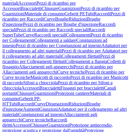
materiali
Accessori
Pezzi di ricambio per
Accessori
Braccialetti
Chiusure
Guarnizioni
Pezzi di ricambio per
Guarnizioni
Materiale di consumo
Geberit PE
Tubi
Raccordi
Pezzi di
ricambio per Raccordi
Curve
Braghe
Riduzioni
Braghe
d'ispezione
Pezzi di ricambio per Braghe d'ispezione
Raccordi
speciali
Pezzi di ricambio per Raccordi speciali
Raccordi
SuperTube
Curve
Raccordi speciali
Collegamenti
Pezzi di ricambio
per Collegamenti
Collegamenti a saldare
Congiunzioni ad
innesto
Pezzi di ricambio per Congiunzioni ad innesto
Adattatori per
il collegamento ad altri materiali
Pezzi di ricambio per Adattatori per
il collegamento ad altri materiali
Collegamenti filettati
Pezzi di
ricambio per Collegamenti filettati
Collegamenti a flangia
Colletti di
fissaggio
Allacciamenti agli apparecchi
Pezzi di ricambio per
Allacciamenti agli apparecchi
Curve tecniche
Pezzi di ricambio per
Curve tecniche
Manicotti di raccordo
Pezzi di ricambio per Manicotti
di raccordo
Sifoni a chiocciola
Pezzi di ricambio per Sifoni a
chiocciola
Accessori
Braccialetti
Fissaggi per braccialetti
Canali
portanti
Chiusure
Guarnizioni
Protezioni cantiere
Materiali di
consumo
Geberit PP-
HT
Tubi
Raccordi
Curve
Diramazioni
Riduzioni
Braghe
d'ispezione
Aumenti
Giunzioni
Adattatori per il collegamento ad altri
materiali
Congiunzioni ad innesto
Allacciamenti agli
apparecchi
Curve tecniche
Raccordi
diritti
Accessori
Chiusure
Guarnizioni
Protezione antincendio,
protezione acustica e protezione dall'umidità
Protezione