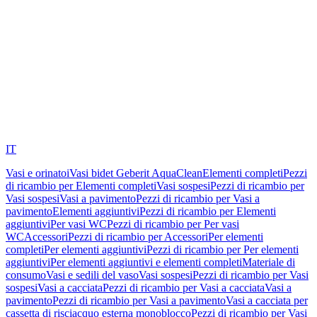
IT
Vasi e orinatoi
Vasi bidet Geberit AquaClean
Elementi completi
Pezzi
di ricambio per Elementi completi
Vasi sospesi
Pezzi di ricambio per
Vasi sospesi
Vasi a pavimento
Pezzi di ricambio per Vasi a
pavimento
Elementi aggiuntivi
Pezzi di ricambio per Elementi
aggiuntivi
Per vasi WC
Pezzi di ricambio per Per vasi
WC
Accessori
Pezzi di ricambio per Accessori
Per elementi
completi
Per elementi aggiuntivi
Pezzi di ricambio per Per elementi
aggiuntivi
Per elementi aggiuntivi e elementi completi
Materiale di
consumo
Vasi e sedili del vaso
Vasi sospesi
Pezzi di ricambio per Vasi
sospesi
Vasi a cacciata
Pezzi di ricambio per Vasi a cacciata
Vasi a
pavimento
Pezzi di ricambio per Vasi a pavimento
Vasi a cacciata per
cassetta di risciacquo esterna monoblocco
Pezzi di ricambio per Vasi