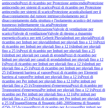
antincendio
Pezzi di ricambio per Protezione antincendio
Protezione
antincendio per sistemi di scarico
Pezzi di ricambio per Protezione
antincendio per sistemi di scarico
Protezione acustica
Isolanti per il
disaccoppiamento dal rumore intrinseco
Isolamento per il
disaccoppiamento dalla struttura e l'isolamento acustico del rumore
trasmesso indirettamente via aria
Protezione
dall'umidità
Impermeabilizzazione
Valvole di ventilazione per
scarico
Valvole di ventilazione
Valvole di ritegno a risparmio
energetico
Scarico per tetti Geberit Pluvia
Imbuti per pluviali
Pezzi di
ricambio per Imbuti per pluviali
Imbuti per pluviali fino a 12 l/s
Pezzi
di ricambio per Imbuti per pluviali fino a 12 l/s
Imbuti per pluviali
fino a 25 l/s
Pezzi di ricambio per Imbuti per pluviali fino a 25
l/s
Imbuti per pluviali per canali di gronda
Pezzi di ricambio per
Imbuti per pluviali per canali di gronda
Imbuti per pluviali fino a 12
l/s
Pezzi di ricambio per Imbuti per pluviali fino a 12 l/s
Imbuti per
pluviali fino a 25 l/s
Pezzi di ricambio per Imbuti per pluviali fino a
25 l/s
Elementi barriera al vapore
Pezzi di ricambio per Elementi
barriera al vapore
Per imbuti per pluviali fino a 12 l/s
Pezzi di
ricambio per Per imbuti per pluviali fino a 12 l/s
Per imbuti per
pluviali fino a 25 l/s
Troppopieni d'emergenza
Pezzi di ricambio per
Troppopieni d'emergenza
Per imbuti per pluviali fino a 12 l/s
Pezzi di
ricambio per Per imbuti per pluviali fino a 12 l/s
Per imbuti per
pluviali fino a 25 l/s
Pezzi di ricambio per Per imbuti per pluviali fino
a 25 l/s
Fissaggi
Sistema di fissaggio d40–200
Sistema di fissaggio
d250–315
Accessori
Pezzi di ricambio per Accessori
Per imbuti per