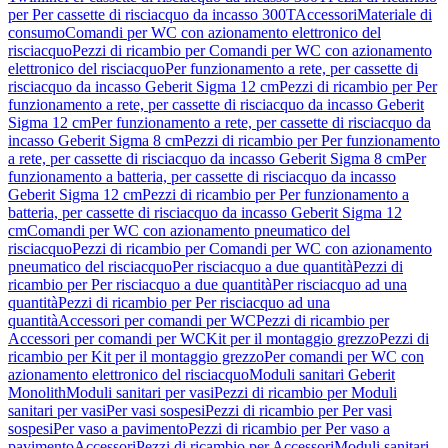
per Per cassette di risciacquo da incasso 300T
Accessori
Materiale di
consumo
Comandi per WC con azionamento elettronico del
risciacquo
Pezzi di ricambio per Comandi per WC con azionamento
elettronico del risciacquo
Per funzionamento a rete, per cassette di
risciacquo da incasso Geberit Sigma 12 cm
Pezzi di ricambio per Per
funzionamento a rete, per cassette di risciacquo da incasso Geberit
Sigma 12 cm
Per funzionamento a rete, per cassette di risciacquo da
incasso Geberit Sigma 8 cm
Pezzi di ricambio per Per funzionamento
a rete, per cassette di risciacquo da incasso Geberit Sigma 8 cm
Per
funzionamento a batteria, per cassette di risciacquo da incasso
Geberit Sigma 12 cm
Pezzi di ricambio per Per funzionamento a
batteria, per cassette di risciacquo da incasso Geberit Sigma 12
cm
Comandi per WC con azionamento pneumatico del
risciacquo
Pezzi di ricambio per Comandi per WC con azionamento
pneumatico del risciacquo
Per risciacquo a due quantità
Pezzi di
ricambio per Per risciacquo a due quantità
Per risciacquo ad una
quantità
Pezzi di ricambio per Per risciacquo ad una
quantità
Accessori per comandi per WC
Pezzi di ricambio per
Accessori per comandi per WC
Kit per il montaggio grezzo
Pezzi di
ricambio per Kit per il montaggio grezzo
Per comandi per WC con
azionamento elettronico del risciacquo
Moduli sanitari Geberit
Monolith
Moduli sanitari per vasi
Pezzi di ricambio per Moduli
sanitari per vasi
Per vasi sospesi
Pezzi di ricambio per Per vasi
sospesi
Per vaso a pavimento
Pezzi di ricambio per Per vaso a
pavimento
Accessori
Pezzi di ricambio per Accessori
Moduli sanitari