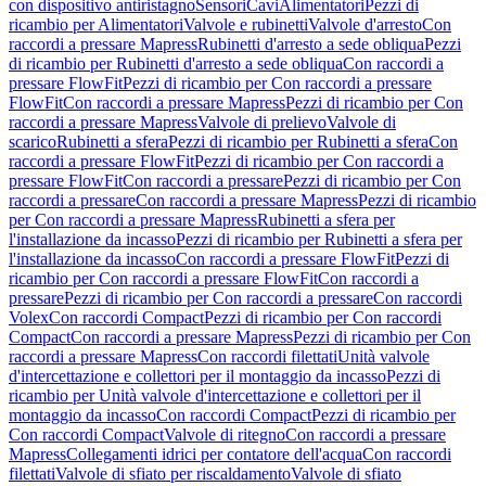
con dispositivo antiristagno
Sensori
Cavi
Alimentatori
Pezzi di
ricambio per Alimentatori
Valvole e rubinetti
Valvole d'arresto
Con
raccordi a pressare Mapress
Rubinetti d'arresto a sede obliqua
Pezzi
di ricambio per Rubinetti d'arresto a sede obliqua
Con raccordi a
pressare FlowFit
Pezzi di ricambio per Con raccordi a pressare
FlowFit
Con raccordi a pressare Mapress
Pezzi di ricambio per Con
raccordi a pressare Mapress
Valvole di prelievo
Valvole di
scarico
Rubinetti a sfera
Pezzi di ricambio per Rubinetti a sfera
Con
raccordi a pressare FlowFit
Pezzi di ricambio per Con raccordi a
pressare FlowFit
Con raccordi a pressare
Pezzi di ricambio per Con
raccordi a pressare
Con raccordi a pressare Mapress
Pezzi di ricambio
per Con raccordi a pressare Mapress
Rubinetti a sfera per
l'installazione da incasso
Pezzi di ricambio per Rubinetti a sfera per
l'installazione da incasso
Con raccordi a pressare FlowFit
Pezzi di
ricambio per Con raccordi a pressare FlowFit
Con raccordi a
pressare
Pezzi di ricambio per Con raccordi a pressare
Con raccordi
Volex
Con raccordi Compact
Pezzi di ricambio per Con raccordi
Compact
Con raccordi a pressare Mapress
Pezzi di ricambio per Con
raccordi a pressare Mapress
Con raccordi filettati
Unità valvole
d'intercettazione e collettori per il montaggio da incasso
Pezzi di
ricambio per Unità valvole d'intercettazione e collettori per il
montaggio da incasso
Con raccordi Compact
Pezzi di ricambio per
Con raccordi Compact
Valvole di ritegno
Con raccordi a pressare
Mapress
Collegamenti idrici per contatore dell'acqua
Con raccordi
filettati
Valvole di sfiato per riscaldamento
Valvole di sfiato