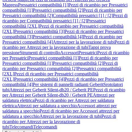
Mapress
Pressatrici compatibilità [1]
Pezzi di ricambio per Pressatrici
compatibilità [1]
Pressatrici compatibilità [2]
Pezzi di ricambio per
Pressatrici compatibilità [2]
Compatibilità pressatrici [1] / [2]
Pezzi di
ricambio per Compatibilità pressatrici [1] / [2]
Pressatrici
compatibilità [2XL]
Pezzi di ricambio per Pressatrici compatibilità
[2XL]
Pressatrici compatibilità [3]
Pezzi di ricambio per Pressatrici
compatibilità [3]
Pressatrici compatibilità [4]
Pezzi di ricambio per
Pressatrici compatibilità [4]
Attrezzi per la lavorazione di tubi
Pezzi di
ricambio per Attrezzi per la lavorazione di tubi
Tappi prova
pressione
Strumenti di controllo
Accessori
Pressatrici
Pezzi di ricambio
per Pressatrici
Pressatrici compatibilità [1]
Pezzi di ricambio per
Pressatrici compatibilità [1]
Pressatrici compatibilità [2]
Pezzi di
ricambio per Pressatrici compatibilità [2]
Pressatrici compatibilità
[2XL]
Pezzi di ricambio per Pressatrici compatibilità
[2XL]
Pressatrici compatibilità [4]
Pezzi di ricambio per Pressatrici
compatibilità [4]
Per sistemi di pannelli radianti Geberit
Srotolatori
tubi
Attrezzi per Geberit Silent-db20 / Geberit PE
Pezzi di ricambio
per Attrezzi per Geberit Silent-db20 / Geberit PE
Attrezzi per
saldatura elettrica
Pezzi di ricambio per Attrezzi per saldatura
elettrica
Attrezzi per saldatura a specchio
Accessori attrezzi per
saldatura a specchio
Pezzi di ricambio per Accessori attrezzi per
saldatura a specchio
Attrezzi per la lavorazione di tubi
Pezzi di
ricambio per Attrezzi per la lavorazione di
tubi
Telecomandi
Telecomandi