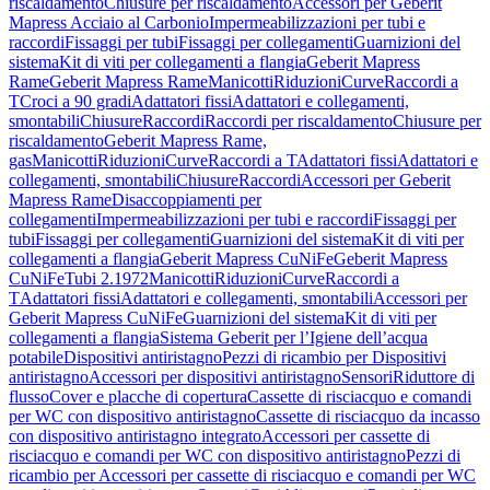
riscaldamento
Chiusure per riscaldamento
Accessori per Geberit
Mapress Acciaio al Carbonio
Impermeabilizzazioni per tubi e
raccordi
Fissaggi per tubi
Fissaggi per collegamenti
Guarnizioni del
sistema
Kit di viti per collegamenti a flangia
Geberit Mapress
Rame
Geberit Mapress Rame
Manicotti
Riduzioni
Curve
Raccordi a
T
Croci a 90 gradi
Adattatori fissi
Adattatori e collegamenti,
smontabili
Chiusure
Raccordi
Raccordi per riscaldamento
Chiusure per
riscaldamento
Geberit Mapress Rame,
gas
Manicotti
Riduzioni
Curve
Raccordi a T
Adattatori fissi
Adattatori e
collegamenti, smontabili
Chiusure
Raccordi
Accessori per Geberit
Mapress Rame
Disaccoppiamenti per
collegamenti
Impermeabilizzazioni per tubi e raccordi
Fissaggi per
tubi
Fissaggi per collegamenti
Guarnizioni del sistema
Kit di viti per
collegamenti a flangia
Geberit Mapress CuNiFe
Geberit Mapress
CuNiFe
Tubi 2.1972
Manicotti
Riduzioni
Curve
Raccordi a
T
Adattatori fissi
Adattatori e collegamenti, smontabili
Accessori per
Geberit Mapress CuNiFe
Guarnizioni del sistema
Kit di viti per
collegamenti a flangia
Sistema Geberit per l’Igiene dell’acqua
potabile
Dispositivi antiristagno
Pezzi di ricambio per Dispositivi
antiristagno
Accessori per dispositivi antiristagno
Sensori
Riduttore di
flusso
Cover e placche di copertura
Cassette di risciacquo e comandi
per WC con dispositivo antiristagno
Cassette di risciacquo da incasso
con dispositivo antiristagno integrato
Accessori per cassette di
risciacquo e comandi per WC con dispositivo antiristagno
Pezzi di
ricambio per Accessori per cassette di risciacquo e comandi per WC