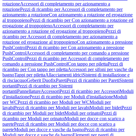
rotazione
Accessori di completamento per azionamento a
rotazione
Pezzi di ricambio per Accessori di completamento per
azionamento a rotazione
Con azionamento a rotazione ed erogazione
al troppopieno
Pezzi di ricambio per Con azionamento a rotazione ed
erogazione al troppopieno
Accessori di completamento per
azionamento a rotazione ed erogazione al troppopieno
Pezzi di
ricambio per Accessori di completamento per azionamento a
rotazione ed erogazione al troppopieno
Con azionamento a pressione
PushControl
Pezzi di ricambio per Con azionamento a pressione
PushControl
Accessori di completamento per comando a pressione
PushControl
Pezzi di ricambio per Accessori di completamento per
comando a pressione PushControl
Con tappo per piletta
Pezzi di
ricambio per Con tappo per piletta
Accessori per sifoni per vasche da
bagno
Tappi per piletta
Allacciamenti idrici
Sistemi di installazione e
di risciacquo
Geberit Duofix
Pareti
Pezzi di ricambio per Pareti
Sistemi
portanti
Pezzi di ricambio per Sistemi
portanti
Pannellature
Accessori
Pezzi di ricambio per Accessori
Moduli
d'installazione
Pezzi di ricambio per Moduli d'installazione
Moduli
per WC
Pezzi di ricambio per Moduli per WC
Moduli per
lavabi
Pezzi di ricambio per Moduli per lavabi
Moduli per bidet
Pezzi
di ricambio per Moduli per bidet
Moduli per orinatoi
Pezzi di
ricambio per Moduli per orinatoi
Moduli per docce con scarico a
parete
Pezzi di ricambio per Moduli per docce con scarico a
parete
Moduli per docce e vasche da bagno
Pezzi di ricambio per
Moduli per docce e vasche da bagno
Elementi per pareti di