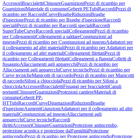
Accessori
Braccialetti
Chiusure
Guarnizioni
Pezzi di ricambio per
Guarnizioni
Materiale di consumo
Geberit PE
Tubi
Raccordi
Pezzi di
ricambio per Raccordi
Curve
Braghe
Riduzioni
Braghe
d'ispezione
Pezzi di ricambio per Braghe d'ispezione
Raccordi
speciali
Pezzi di ricambio per Raccordi speciali
Raccordi
SuperTube
Curve
Raccordi speciali
Collegamenti
Pezzi di ricambio
per Collegamenti
Collegamenti a saldare
Congiunzioni ad
innesto
Pezzi di ricambio per Congiunzioni ad innesto
Adattatori per
il collegamento ad altri materiali
Pezzi di ricambio per Adattatori per
il collegamento ad altri materiali
Collegamenti filettati
Pezzi di
ricambio per Collegamenti filettati
Collegamenti a flangia
Colletti di
fissaggio
Allacciamenti agli apparecchi
Pezzi di ricambio per
Allacciamenti agli apparecchi
Curve tecniche
Pezzi di ricambio per
Curve tecniche
Manicotti di raccordo
Pezzi di ricambio per Manicotti
di raccordo
Sifoni a chiocciola
Pezzi di ricambio per Sifoni a
chiocciola
Accessori
Braccialetti
Fissaggi per braccialetti
Canali
portanti
Chiusure
Guarnizioni
Protezioni cantiere
Materiali di
consumo
Geberit PP-
HT
Tubi
Raccordi
Curve
Diramazioni
Riduzioni
Braghe
d'ispezione
Aumenti
Giunzioni
Adattatori per il collegamento ad altri
materiali
Congiunzioni ad innesto
Allacciamenti agli
apparecchi
Curve tecniche
Raccordi
diritti
Accessori
Chiusure
Guarnizioni
Protezione antincendio,
protezione acustica e protezione dall'umidità
Protezione
antincendio
Pezzi di ricambio per Protezione antincendio
Protezione