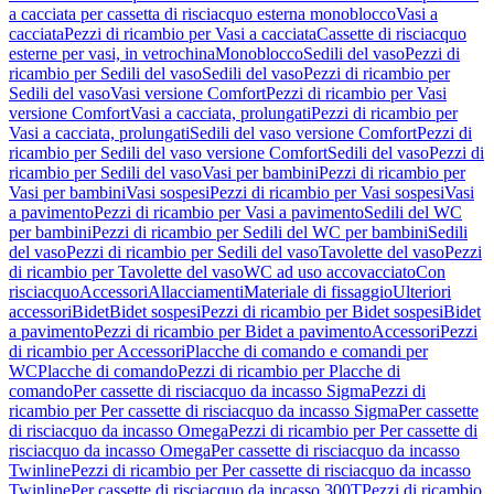
a cacciata per cassetta di risciacquo esterna monoblocco
Vasi a
cacciata
Pezzi di ricambio per Vasi a cacciata
Cassette di risciacquo
esterne per vasi, in vetrochina
Monoblocco
Sedili del vaso
Pezzi di
ricambio per Sedili del vaso
Sedili del vaso
Pezzi di ricambio per
Sedili del vaso
Vasi versione Comfort
Pezzi di ricambio per Vasi
versione Comfort
Vasi a cacciata, prolungati
Pezzi di ricambio per
Vasi a cacciata, prolungati
Sedili del vaso versione Comfort
Pezzi di
ricambio per Sedili del vaso versione Comfort
Sedili del vaso
Pezzi di
ricambio per Sedili del vaso
Vasi per bambini
Pezzi di ricambio per
Vasi per bambini
Vasi sospesi
Pezzi di ricambio per Vasi sospesi
Vasi
a pavimento
Pezzi di ricambio per Vasi a pavimento
Sedili del WC
per bambini
Pezzi di ricambio per Sedili del WC per bambini
Sedili
del vaso
Pezzi di ricambio per Sedili del vaso
Tavolette del vaso
Pezzi
di ricambio per Tavolette del vaso
WC ad uso accovacciato
Con
risciacquo
Accessori
Allacciamenti
Materiale di fissaggio
Ulteriori
accessori
Bidet
Bidet sospesi
Pezzi di ricambio per Bidet sospesi
Bidet
a pavimento
Pezzi di ricambio per Bidet a pavimento
Accessori
Pezzi
di ricambio per Accessori
Placche di comando e comandi per
WC
Placche di comando
Pezzi di ricambio per Placche di
comando
Per cassette di risciacquo da incasso Sigma
Pezzi di
ricambio per Per cassette di risciacquo da incasso Sigma
Per cassette
di risciacquo da incasso Omega
Pezzi di ricambio per Per cassette di
risciacquo da incasso Omega
Per cassette di risciacquo da incasso
Twinline
Pezzi di ricambio per Per cassette di risciacquo da incasso
Twinline
Per cassette di risciacquo da incasso 300T
Pezzi di ricambio