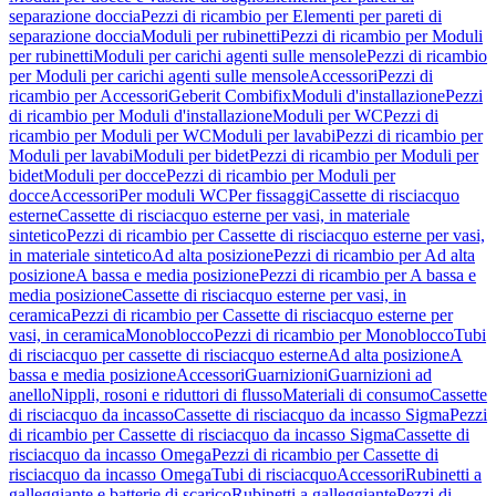
separazione doccia
Pezzi di ricambio per Elementi per pareti di
separazione doccia
Moduli per rubinetti
Pezzi di ricambio per Moduli
per rubinetti
Moduli per carichi agenti sulle mensole
Pezzi di ricambio
per Moduli per carichi agenti sulle mensole
Accessori
Pezzi di
ricambio per Accessori
Geberit Combifix
Moduli d'installazione
Pezzi
di ricambio per Moduli d'installazione
Moduli per WC
Pezzi di
ricambio per Moduli per WC
Moduli per lavabi
Pezzi di ricambio per
Moduli per lavabi
Moduli per bidet
Pezzi di ricambio per Moduli per
bidet
Moduli per docce
Pezzi di ricambio per Moduli per
docce
Accessori
Per moduli WC
Per fissaggi
Cassette di risciacquo
esterne
Cassette di risciacquo esterne per vasi, in materiale
sintetico
Pezzi di ricambio per Cassette di risciacquo esterne per vasi,
in materiale sintetico
Ad alta posizione
Pezzi di ricambio per Ad alta
posizione
A bassa e media posizione
Pezzi di ricambio per A bassa e
media posizione
Cassette di risciacquo esterne per vasi, in
ceramica
Pezzi di ricambio per Cassette di risciacquo esterne per
vasi, in ceramica
Monoblocco
Pezzi di ricambio per Monoblocco
Tubi
di risciacquo per cassette di risciacquo esterne
Ad alta posizione
A
bassa e media posizione
Accessori
Guarnizioni
Guarnizioni ad
anello
Nippli, rosoni e riduttori di flusso
Materiali di consumo
Cassette
di risciacquo da incasso
Cassette di risciacquo da incasso Sigma
Pezzi
di ricambio per Cassette di risciacquo da incasso Sigma
Cassette di
risciacquo da incasso Omega
Pezzi di ricambio per Cassette di
risciacquo da incasso Omega
Tubi di risciacquo
Accessori
Rubinetti a
galleggiante e batterie di scarico
Rubinetti a galleggiante
Pezzi di