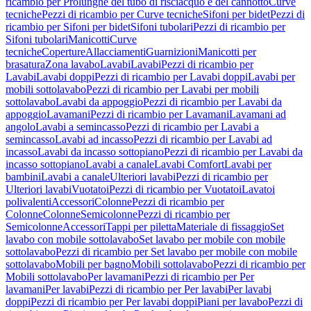
ricambio per Prolunghe del tubo di risciacquo e del cannotto
Curve
tecniche
Pezzi di ricambio per Curve tecniche
Sifoni per bidet
Pezzi di
ricambio per Sifoni per bidet
Sifoni tubolari
Pezzi di ricambio per
Sifoni tubolari
Manicotti
Curve
tecniche
Coperture
Allacciamenti
Guarnizioni
Manicotti per
brasatura
Zona lavabo
Lavabi
Lavabi
Pezzi di ricambio per
Lavabi
Lavabi doppi
Pezzi di ricambio per Lavabi doppi
Lavabi per
mobili sottolavabo
Pezzi di ricambio per Lavabi per mobili
sottolavabo
Lavabi da appoggio
Pezzi di ricambio per Lavabi da
appoggio
Lavamani
Pezzi di ricambio per Lavamani
Lavamani ad
angolo
Lavabi a semincasso
Pezzi di ricambio per Lavabi a
semincasso
Lavabi ad incasso
Pezzi di ricambio per Lavabi ad
incasso
Lavabi da incasso sottopiano
Pezzi di ricambio per Lavabi da
incasso sottopiano
Lavabi a canale
Lavabi Comfort
Lavabi per
bambini
Lavabi a canale
Ulteriori lavabi
Pezzi di ricambio per
Ulteriori lavabi
Vuotatoi
Pezzi di ricambio per Vuotatoi
Lavatoi
polivalenti
Accessori
Colonne
Pezzi di ricambio per
Colonne
Colonne
Semicolonne
Pezzi di ricambio per
Semicolonne
Accessori
Tappi per piletta
Materiale di fissaggio
Set
lavabo con mobile sottolavabo
Set lavabo per mobile con mobile
sottolavabo
Pezzi di ricambio per Set lavabo per mobile con mobile
sottolavabo
Mobili per bagno
Mobili sottolavabo
Pezzi di ricambio per
Mobili sottolavabo
Per lavamani
Pezzi di ricambio per Per
lavamani
Per lavabi
Pezzi di ricambio per Per lavabi
Per lavabi
doppi
Pezzi di ricambio per Per lavabi doppi
Piani per lavabo
Pezzi di