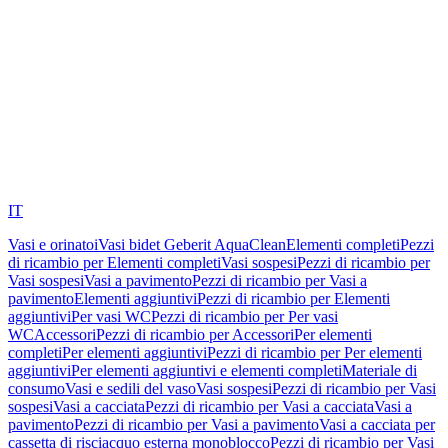
IT
Vasi e orinatoi
Vasi bidet Geberit AquaClean
Elementi completi
Pezzi
di ricambio per Elementi completi
Vasi sospesi
Pezzi di ricambio per
Vasi sospesi
Vasi a pavimento
Pezzi di ricambio per Vasi a
pavimento
Elementi aggiuntivi
Pezzi di ricambio per Elementi
aggiuntivi
Per vasi WC
Pezzi di ricambio per Per vasi
WC
Accessori
Pezzi di ricambio per Accessori
Per elementi
completi
Per elementi aggiuntivi
Pezzi di ricambio per Per elementi
aggiuntivi
Per elementi aggiuntivi e elementi completi
Materiale di
consumo
Vasi e sedili del vaso
Vasi sospesi
Pezzi di ricambio per Vasi
sospesi
Vasi a cacciata
Pezzi di ricambio per Vasi a cacciata
Vasi a
pavimento
Pezzi di ricambio per Vasi a pavimento
Vasi a cacciata per
cassetta di risciacquo esterna monoblocco
Pezzi di ricambio per Vasi