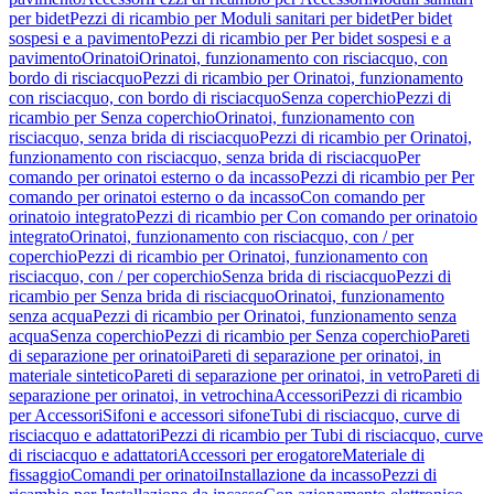
per bidet
Pezzi di ricambio per Moduli sanitari per bidet
Per bidet
sospesi e a pavimento
Pezzi di ricambio per Per bidet sospesi e a
pavimento
Orinatoi
Orinatoi, funzionamento con risciacquo, con
bordo di risciacquo
Pezzi di ricambio per Orinatoi, funzionamento
con risciacquo, con bordo di risciacquo
Senza coperchio
Pezzi di
ricambio per Senza coperchio
Orinatoi, funzionamento con
risciacquo, senza brida di risciacquo
Pezzi di ricambio per Orinatoi,
funzionamento con risciacquo, senza brida di risciacquo
Per
comando per orinatoi esterno o da incasso
Pezzi di ricambio per Per
comando per orinatoi esterno o da incasso
Con comando per
orinatoio integrato
Pezzi di ricambio per Con comando per orinatoio
integrato
Orinatoi, funzionamento con risciacquo, con / per
coperchio
Pezzi di ricambio per Orinatoi, funzionamento con
risciacquo, con / per coperchio
Senza brida di risciacquo
Pezzi di
ricambio per Senza brida di risciacquo
Orinatoi, funzionamento
senza acqua
Pezzi di ricambio per Orinatoi, funzionamento senza
acqua
Senza coperchio
Pezzi di ricambio per Senza coperchio
Pareti
di separazione per orinatoi
Pareti di separazione per orinatoi, in
materiale sintetico
Pareti di separazione per orinatoi, in vetro
Pareti di
separazione per orinatoi, in vetrochina
Accessori
Pezzi di ricambio
per Accessori
Sifoni e accessori sifone
Tubi di risciacquo, curve di
risciacquo e adattatori
Pezzi di ricambio per Tubi di risciacquo, curve
di risciacquo e adattatori
Accessori per erogatore
Materiale di
fissaggio
Comandi per orinatoi
Installazione da incasso
Pezzi di