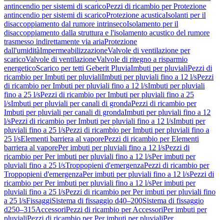
antincendio per sistemi di scarico
Pezzi di ricambio per Protezione
antincendio per sistemi di scarico
Protezione acustica
Isolanti per il
disaccoppiamento dal rumore intrinseco
Isolamento per il
disaccoppiamento dalla struttura e l'isolamento acustico del rumore
trasmesso indirettamente via aria
Protezione
dall'umidità
Impermeabilizzazione
Valvole di ventilazione per
scarico
Valvole di ventilazione
Valvole di ritegno a risparmio
energetico
Scarico per tetti Geberit Pluvia
Imbuti per pluviali
Pezzi di
ricambio per Imbuti per pluviali
Imbuti per pluviali fino a 12 l/s
Pezzi
di ricambio per Imbuti per pluviali fino a 12 l/s
Imbuti per pluviali
fino a 25 l/s
Pezzi di ricambio per Imbuti per pluviali fino a 25
l/s
Imbuti per pluviali per canali di gronda
Pezzi di ricambio per
Imbuti per pluviali per canali di gronda
Imbuti per pluviali fino a 12
l/s
Pezzi di ricambio per Imbuti per pluviali fino a 12 l/s
Imbuti per
pluviali fino a 25 l/s
Pezzi di ricambio per Imbuti per pluviali fino a
25 l/s
Elementi barriera al vapore
Pezzi di ricambio per Elementi
barriera al vapore
Per imbuti per pluviali fino a 12 l/s
Pezzi di
ricambio per Per imbuti per pluviali fino a 12 l/s
Per imbuti per
pluviali fino a 25 l/s
Troppopieni d'emergenza
Pezzi di ricambio per
Troppopieni d'emergenza
Per imbuti per pluviali fino a 12 l/s
Pezzi di
ricambio per Per imbuti per pluviali fino a 12 l/s
Per imbuti per
pluviali fino a 25 l/s
Pezzi di ricambio per Per imbuti per pluviali fino
a 25 l/s
Fissaggi
Sistema di fissaggio d40–200
Sistema di fissaggio
d250–315
Accessori
Pezzi di ricambio per Accessori
Per imbuti per
pluviali
Pezzi di ricambio per Per imbuti per pluviali
Per