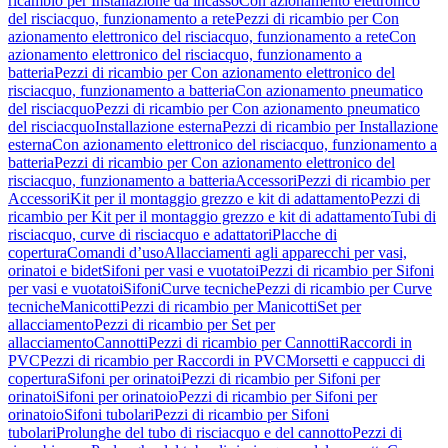
ricambio per Installazione da incasso
Con azionamento elettronico
del risciacquo, funzionamento a rete
Pezzi di ricambio per Con
azionamento elettronico del risciacquo, funzionamento a rete
Con
azionamento elettronico del risciacquo, funzionamento a
batteria
Pezzi di ricambio per Con azionamento elettronico del
risciacquo, funzionamento a batteria
Con azionamento pneumatico
del risciacquo
Pezzi di ricambio per Con azionamento pneumatico
del risciacquo
Installazione esterna
Pezzi di ricambio per Installazione
esterna
Con azionamento elettronico del risciacquo, funzionamento a
batteria
Pezzi di ricambio per Con azionamento elettronico del
risciacquo, funzionamento a batteria
Accessori
Pezzi di ricambio per
Accessori
Kit per il montaggio grezzo e kit di adattamento
Pezzi di
ricambio per Kit per il montaggio grezzo e kit di adattamento
Tubi di
risciacquo, curve di risciacquo e adattatori
Placche di
copertura
Comandi d’uso
Allacciamenti agli apparecchi per vasi,
orinatoi e bidet
Sifoni per vasi e vuotatoi
Pezzi di ricambio per Sifoni
per vasi e vuotatoi
Sifoni
Curve tecniche
Pezzi di ricambio per Curve
tecniche
Manicotti
Pezzi di ricambio per Manicotti
Set per
allacciamento
Pezzi di ricambio per Set per
allacciamento
Cannotti
Pezzi di ricambio per Cannotti
Raccordi in
PVC
Pezzi di ricambio per Raccordi in PVC
Morsetti e cappucci di
copertura
Sifoni per orinatoi
Pezzi di ricambio per Sifoni per
orinatoi
Sifoni per orinatoio
Pezzi di ricambio per Sifoni per
orinatoio
Sifoni tubolari
Pezzi di ricambio per Sifoni
tubolari
Prolunghe del tubo di risciacquo e del cannotto
Pezzi di