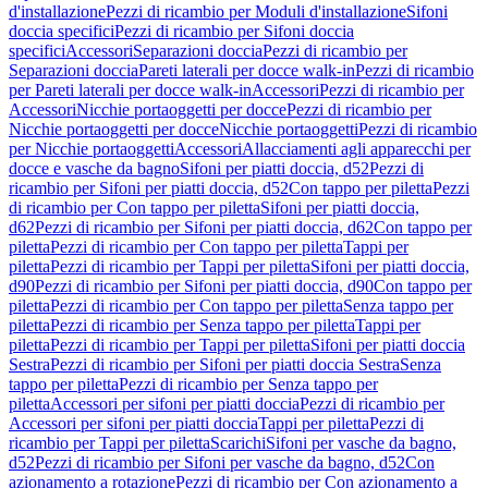
d'installazione
Pezzi di ricambio per Moduli d'installazione
Sifoni
doccia specifici
Pezzi di ricambio per Sifoni doccia
specifici
Accessori
Separazioni doccia
Pezzi di ricambio per
Separazioni doccia
Pareti laterali per docce walk-in
Pezzi di ricambio
per Pareti laterali per docce walk-in
Accessori
Pezzi di ricambio per
Accessori
Nicchie portaoggetti per docce
Pezzi di ricambio per
Nicchie portaoggetti per docce
Nicchie portaoggetti
Pezzi di ricambio
per Nicchie portaoggetti
Accessori
Allacciamenti agli apparecchi per
docce e vasche da bagno
Sifoni per piatti doccia, d52
Pezzi di
ricambio per Sifoni per piatti doccia, d52
Con tappo per piletta
Pezzi
di ricambio per Con tappo per piletta
Sifoni per piatti doccia,
d62
Pezzi di ricambio per Sifoni per piatti doccia, d62
Con tappo per
piletta
Pezzi di ricambio per Con tappo per piletta
Tappi per
piletta
Pezzi di ricambio per Tappi per piletta
Sifoni per piatti doccia,
d90
Pezzi di ricambio per Sifoni per piatti doccia, d90
Con tappo per
piletta
Pezzi di ricambio per Con tappo per piletta
Senza tappo per
piletta
Pezzi di ricambio per Senza tappo per piletta
Tappi per
piletta
Pezzi di ricambio per Tappi per piletta
Sifoni per piatti doccia
Sestra
Pezzi di ricambio per Sifoni per piatti doccia Sestra
Senza
tappo per piletta
Pezzi di ricambio per Senza tappo per
piletta
Accessori per sifoni per piatti doccia
Pezzi di ricambio per
Accessori per sifoni per piatti doccia
Tappi per piletta
Pezzi di
ricambio per Tappi per piletta
Scarichi
Sifoni per vasche da bagno,
d52
Pezzi di ricambio per Sifoni per vasche da bagno, d52
Con
azionamento a rotazione
Pezzi di ricambio per Con azionamento a