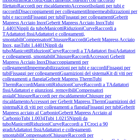
monostrato
Raccordi
Allacciamenti
Collettori con raccordo
filettato
Raccordi per riscaldamento
Accessori
Isolanti per tubi e
raccordi
Disaccoppiamenti per collegamenti
Impermeabilizzazioni per
tubi e raccordi
Fissaggi per tubi
Fissaggi per collegamenti
Geberit
Mapress Acciaio Inox
Geberit Mapress Acciaio Inox
Tubi
1.4401
Nippli da tubo
Manicotti
Riduzioni
Curve
Raccordi a
T
Adattatori fissi
Adattatori e collegamenti,
smontabili
Compensatori
Chiusure
Raccordi
Geberit Mapress Acciaio
Inox, gas
Tubi 1.4401
Nippli da
tubo
Manicotti
Riduzioni
Curve
Raccordi a T
Adattatori fissi
Adattatori
e collegamenti, smontabili
Chiusure
Raccordi
Accessori Geberit
Mapress Acciaio Inox
Disaccoppiamenti per
collegamenti
Impermeabilizzazioni per tubi e raccordi
Fissaggi per
tubi
Fissaggi per collegamenti
Guarnizioni del sistema
Kit di viti per
collegamenti a flangia
Geberit Mapress Therm
Tubi
Therm
Raccordi
Manicotti
Riduzioni
Curve
Raccordi a T
Adattatori
fissi
Adattatori e giunzioni, removibili
Compensatori
assiali
Chiusure
Raccordi per riscaldamento
Chiusure per
riscaldamento
Accessori per Geberit Mapress Therm
Guarnizioni del
sistema
Kit di viti per collegamenti a flangia
Fissaggi per tubi
Geberit
Mapress acciaio al Carbonio
Geberit Mapress Acciaio al
Carbonio
Tubi 1.0034
Tubi 1.0215
Nippli da
tubo
Manicotti
Riduzioni
Curve
Raccordi a T
Croci a 90
gradi
Adattatori fissi
Adattatori e collegamenti,
smontabili
Compensatori
Chiusure
Raccordi per