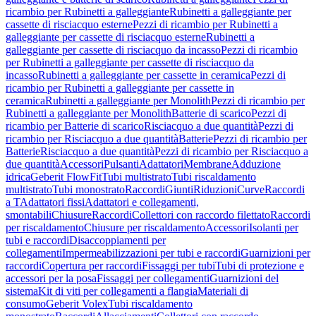
ricambio per Rubinetti a galleggiante
Rubinetti a galleggiante per
cassette di risciacquo esterne
Pezzi di ricambio per Rubinetti a
galleggiante per cassette di risciacquo esterne
Rubinetti a
galleggiante per cassette di risciacquo da incasso
Pezzi di ricambio
per Rubinetti a galleggiante per cassette di risciacquo da
incasso
Rubinetti a galleggiante per cassette in ceramica
Pezzi di
ricambio per Rubinetti a galleggiante per cassette in
ceramica
Rubinetti a galleggiante per Monolith
Pezzi di ricambio per
Rubinetti a galleggiante per Monolith
Batterie di scarico
Pezzi di
ricambio per Batterie di scarico
Risciacquo a due quantità
Pezzi di
ricambio per Risciacquo a due quantità
Batterie
Pezzi di ricambio per
Batterie
Risciacquo a due quantità
Pezzi di ricambio per Risciacquo a
due quantità
Accessori
Pulsanti
Adattatori
Membrane
Adduzione
idrica
Geberit FlowFit
Tubi multistrato
Tubi riscaldamento
multistrato
Tubi monostrato
Raccordi
Giunti
Riduzioni
Curve
Raccordi
a T
Adattatori fissi
Adattatori e collegamenti,
smontabili
Chiusure
Raccordi
Collettori con raccordo filettato
Raccordi
per riscaldamento
Chiusure per riscaldamento
Accessori
Isolanti per
tubi e raccordi
Disaccoppiamenti per
collegamenti
Impermeabilizzazioni per tubi e raccordi
Guarnizioni per
raccordi
Copertura per raccordi
Fissaggi per tubi
Tubi di protezione e
accessori per la posa
Fissaggi per collegamenti
Guarnizioni del
sistema
Kit di viti per collegamenti a flangia
Materiali di
consumo
Geberit Volex
Tubi riscaldamento