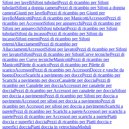
Sifoni per lavelli
Sifoni tubolari
Pezzi di ricambio per Sifoni
tubolari
Sifoni a doppia camera
Pezzi di ricambio per Sifoni a doppia
camera
Giunti per lavello
Pezzi di ricambio per Giunti per
lavello
Manicotti
Pezzi di ricambio per Manicotti
Accessori
Pezzi di
ricambio per Accessori
Sifoni per apparecchi
Pezzi di ricambio per
Sifoni per apparecchi
Sifoni tubolari
Pezzi di ricambio per Sifoni
tubolari
Sifoni da incasso
Pezzi di ricambio per Sifoni da
incasso
Sifoni esterni
Pezzi di ricambio per Sifoni
esterni
Allacciamenti
Pezzi di ricambio per
Allacciamenti
Accessori
Sifoni per lavatoi
Pezzi di ricambio per Sifoni
per lavatoi
Sifoni
Pezzi di ricambio per Sifoni
Curve tecniche
Pezzi di
ricambio per Curve tecniche
Manicotti
Pezzi di ricambio per
Manicotti
Pilette di scarico
Pezzi di ricambio per Pilette di
scarico
Accessori
Pezzi di ricambio per Accessori
Docce e vasche da
bagno
Docce
Scarichi a pavimento per docce
Pezzi di ricambio per
Scarichi a pavimento per docce
Canalette per doccia
Pezzi di
ricambio per Canalette per doccia
Accessori per canalette per
doccia
Pezzi di ricambio per Accessori per canalette per doccia
Sifoni
per doccia a pavimento
Pezzi di ricambio per Sifoni per doccia a
pavimento
Accessori per sifoni per doccia a pavimento
Pezzi di
ricambio per Accessori per sifoni per doccia a pavimento
Scarichi a
parete
Pezzi di ricambio per Scarichi a parete
Accessori per scarichi a
parete
Pezzi di ricambio per Accessori per scarichi a parete
Piatti
doccia e superfici doccia
Pezzi di ricambio per Piatti doccia e
superfici doccia
Piatti doccia in vetrochina
Moduli