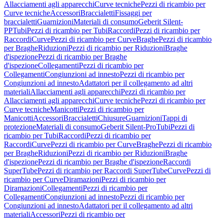
Allacciamenti agli apparecchi
Curve tecniche
Pezzi di ricambio per
Curve tecniche
Accessori
Braccialetti
Fissaggi per
braccialetti
Guarnizioni
Materiali di consumo
Geberit Silent-
PP
Tubi
Pezzi di ricambio per Tubi
Raccordi
Pezzi di ricambio per
Raccordi
Curve
Pezzi di ricambio per Curve
Braghe
Pezzi di ricambio
per Braghe
Riduzioni
Pezzi di ricambio per Riduzioni
Braghe
d'ispezione
Pezzi di ricambio per Braghe
d'ispezione
Collegamenti
Pezzi di ricambio per
Collegamenti
Congiunzioni ad innesto
Pezzi di ricambio per
Congiunzioni ad innesto
Adattatori per il collegamento ad altri
materiali
Allacciamenti agli apparecchi
Pezzi di ricambio per
Allacciamenti agli apparecchi
Curve tecniche
Pezzi di ricambio per
Curve tecniche
Manicotti
Pezzi di ricambio per
Manicotti
Accessori
Braccialetti
Chiusure
Guarnizioni
Tappi di
protezione
Materiali di consumo
Geberit Silent-Pro
Tubi
Pezzi di
ricambio per Tubi
Raccordi
Pezzi di ricambio per
Raccordi
Curve
Pezzi di ricambio per Curve
Braghe
Pezzi di ricambio
per Braghe
Riduzioni
Pezzi di ricambio per Riduzioni
Braghe
d'ispezione
Pezzi di ricambio per Braghe d'ispezione
Raccordi
SuperTube
Pezzi di ricambio per Raccordi SuperTube
Curve
Pezzi di
ricambio per Curve
Diramazioni
Pezzi di ricambio per
Diramazioni
Collegamenti
Pezzi di ricambio per
Collegamenti
Congiunzioni ad innesto
Pezzi di ricambio per
Congiunzioni ad innesto
Adattatori per il collegamento ad altri
materiali
Accessori
Pezzi di ricambio per