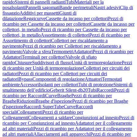
rapido
Sistemi di pannelli radianti
Tubi
Materiali per la
posa
Isolanti
Pannelli sagomati
Bande perimetrali
Nastri adesivi
Clip di
fissaggio
Additivi per massetti
Giunti di
dilatazione
Reggicurve
Cassette da incasso per collettori
Pezzi di
ricambio per Cassette da incasso per collettori
Cassette da incasso per
collettori, in metallo
Pezzi di ricambio per Cassette da incasso per
collettori, in metallo
Assortimento di collettori
Pezzi di ricambio per
Assortimento di collettori
Collettori per riscaldamento a
pavimento
Pezzi di ricambio per Collettori per riscaldamento a
pavimento
Valvole a sfera
Termometri
Adattatori
Pezzi di ricambio per
Adattatori
Terminali per collettori
Valvole di sfiato
rapido
Chiusure
Suddivisori di flusso
Unità di termoregolazione
Pezzi
di ricambio per Unità di termoregolazione
Collettori per circuiti dei
radiatori
Pezzi di ricambio per Collettori per circuiti dei
radiatori
Bypass
Componenti di regolazione
Attuatori
Termostati
ambiente
Accessori
Isolanti per collettori
Tubi di protezione
Sistemi di
smaltimento dell’edificio
Geberit Silent-db20
Tubi
Raccordi
Pezzi di
ricambio per Raccordi
Curve
Braghe
Pezzi di ricambio per
Braghe
Riduzioni
Braghe d'ispezione
Pezzi di ricambio per Braghe
d'ispezione
Raccordi SuperTube
Curve
Raccordi
speciali
Collegamenti
Pezzi di ricambio per
Collegamenti
Collegamenti a saldare
Congiunzioni ad innesto
Pezzi di
ricambio per Congiunzioni ad innesto
Adattatori per il collegamento
ad altri materiali
Pezzi di ricambio per Adattatori per il collegamento
ad altri materiali
Allacciamenti agli apparecchi
Pezzi di ricambio per