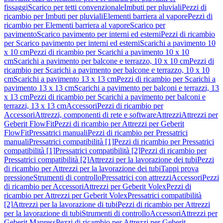
fissaggi
Scarico per tetti convenzionale
Imbuti per pluviali
Pezzi di
ricambio per Imbuti per pluviali
Elementi barriera al vapore
Pezzi di
ricambio per Elementi barriera al vapore
Scarico per
pavimento
Scarico pavimento per interni ed esterni
Pezzi di ricambio
per Scarico pavimento per interni ed esterni
Scarichi a pavimento 10
x 10 cm
Pezzi di ricambio per Scarichi a pavimento 10 x 10
cm
Scarichi a pavimento per balcone e terrazzo, 10 x 10 cm
Pezzi di
ricambio per Scarichi a pavimento per balcone e terrazzo, 10 x 10
cm
Scarichi a pavimento 13 x 13 cm
Pezzi di ricambio per Scarichi a
pavimento 13 x 13 cm
Scarichi a pavimento per balconi e terrazzi, 13
x 13 cm
Pezzi di ricambio per Scarichi a pavimento per balconi e
terrazzi, 13 x 13 cm
Accessori
Pezzi di ricambio per
Accessori
Attrezzi, componenti di rete e software
Attrezzi
Attrezzi per
Geberit FlowFit
Pezzi di ricambio per Attrezzi per Geberit
FlowFit
Pressatrici manuali
Pezzi di ricambio per Pressatrici
manuali
Pressatrici compatibilità [1]
Pezzi di ricambio per Pressatrici
compatibilità [1]
Pressatrici compatibilità [2]
Pezzi di ricambio per
Pressatrici compatibilità [2]
Attrezzi per la lavorazione dei tubi
Pezzi
di ricambio per Attrezzi per la lavorazione dei tubi
Tappi prova
pressione
Strumenti di controllo
Pressatrici con attrezzi
Accessori
Pezzi
di ricambio per Accessori
Attrezzi per Geberit Volex
Pezzi di
ricambio per Attrezzi per Geberit Volex
Pressatrici compatibilità
[2]
Attrezzi per la lavorazione di tubi
Pezzi di ricambio per Attrezzi
per la lavorazione di tubi
Strumenti di controllo
Accessori
Attrezzi per
Geberit Mapress
Pezzi di ricambio per Attrezzi per Geberit