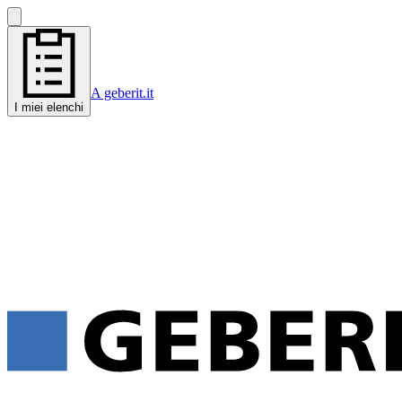
A geberit.it
I miei elenchi