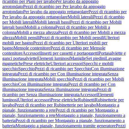
ricambio per Piani per lavabo
Per lavabo da appoggio
arrotondato
Pezzi di ricambio per Per lavabo da appoggio
arrotondato
Per lavabo da appoggio rettangolare
Pezzi di ricambio per
Per lavabo da appoggio rettangolare
Mobili laterali
Pezzi di ricambio
per Mobili laterali
Mobili laterali bassi
Pezzi di ricambio per Mobili
laterali bassi
Mobili a colonna
Pezzi di ricambio per Mobili a
colonna
Mobili a mezza altezza
Pezzi di ricambio per Mobili a mezza
altezza
Mobili pensili
Pezzi di ricambio per Mobili pensili
Ulteriori
mobili per bagno
Pezzi di ricambio per Ulteriori mobili per
bagno
Mensole contenitore
Pezzi di ricambio per Mensole
contenitore
Accessori
Inserti per cassetti e portaoggetti
Portasalviette e
ganci portasalviette
Elementi luminosi
Maniglie
Set piedini
Lavagne
magnetiche
Prese elettriche
Ulteriori accessori
Specchi e mobili
specchio
Specchio
Pezzi di ricambio per Specchio
Con illuminazione
integrata
Pezzi di ricambio per Con illuminazione integrata
Senza
illuminazione integrata
Mobili specchio
Pezzi di ricambio per Mobili
specchio
Con illuminazione integrata
Pezzi di ricambio per Con
illuminazione integrata
Senza illuminazione integrata
Pezzi di
ricambio per Senza illuminazione integrata
Accessori
Elementi
luminosi
Ulteriori accessori
Prese elettriche
Rubinetti
Rubinetterie per
lavabo
Pezzi di ricambio per Rubinetterie per lavabo
Montaggio a
pianale, funzionamento a rete
Pezzi di ricambio per Montaggio a
pianale, funzionamento a rete
Montaggio a pianale, funzionamento a
batteria
Pezzi di ricambio per Montaggio a pianale, funzionamento a
batteria
Montaggio a pianale, funzionamento tramite generatore
Pezzi