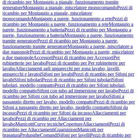
di ricambio per Montaggio a pianale, funzionamento tramite
generatore
Montaggio a pianale, miscelatore monocomando
Pezzi di
ricambio per Montaggio a pianale, miscelatore
monocomando
Montaggio a parete, funzionamento a rete
Pezzi di
ricambio per Montaggio a parete, funzionamento a rete
Montaggio a
parete, funzionamento a batteria
Pezzi di ricambio per Montaggio a
parete, funzionamento a batteria
Montaggio a parete, funzionamento
tramite generatore
Pezzi di ricambio per Montaggio a parete,
funzionamento tramite generatore
Montaggio a parete, miscelatore a
due manopole
Pezzi di ricambio per Montaggio a parete, miscelatore
a due manopole
Accessori
Pezzi di ricambio per Accessori
Per
rubinetterie per lavabo
Pezzi di ricambio per Per rubinetterie per
lavabo
Allacciamenti agli apparecchi per zona lavabo, lavelli,
apparecchi e lavatoi
Sifoni per lavabi
Pezzi di ricambio per Sifoni per
lavabi
Sifoni tubolari
Pezzi di ricambio per Sifoni tubolari
Sifoni
tubolari, modello compatto
Pezzi di ricambio per Sifoni tubolari,
modello compatto
Sifoni con tubo ad immersione per lavabo
Pezzi di
ricambio per Sifoni con tubo ad immersione per lavabo
Sifoni a
passaggio diretto per lavabo, modello compatto
Pezzi di ricambio per
Sifoni a passaggio diretto per lavabo, modello compatto
Sifoni da
incasso
Pezzi di ricambio per Sifoni da incasso
Allacciamenti per
lavabo
Pezzi di ricambio per Allacciamenti per
lavabo
Manicotti
Curve tecniche
Coperture
Allacciamenti
Pezzi di
ricambio per Allacciamenti
Guarnizioni
Manicotti per
brasatura
Prolunghe
Comandi
Sifoni per lavelli
Pezzi di ricambio per