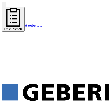
A geberit.it
I miei elenchi