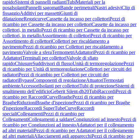
rapido
Sistemi di pannelli radianti
Tubi
Materiali per la
posa
Isolanti
Pannelli sagomati
Bande perimetrali
Nastri adesivi
Clip di
fissaggio
Additivi per massetti
Giunti di
dilatazione
Reggicurve
Cassette da incasso per collettori
Pezzi di
ricambio per Cassette da incasso per collettori
Cassette da incasso per
collettori, in metallo
Pezzi di ricambio per Cassette da incasso per
collettori, in metallo
Assortimento di collettori
Pezzi di ricambio per
Assortimento di collettori
Collettori per riscaldamento a
pavimento
Pezzi di ricambio per Collettori per riscaldamento a
pavimento
Valvole a sfera
Termometri
Adattatori
Pezzi di ricambio per
Adattatori
Terminali per collettori
Valvole di sfiato
rapido
Chiusure
Suddivisori di flusso
Unità di termoregolazione
Pezzi
di ricambio per Unità di termoregolazione
Collettori per circuiti dei
radiatori
Pezzi di ricambio per Collettori per circuiti dei
radiatori
Bypass
Componenti di regolazione
Attuatori
Termostati
ambiente
Accessori
Isolanti per collettori
Tubi di protezione
Sistemi di
smaltimento dell’edificio
Geberit Silent-db20
Tubi
Raccordi
Pezzi di
ricambio per Raccordi
Curve
Braghe
Pezzi di ricambio per
Braghe
Riduzioni
Braghe d'ispezione
Pezzi di ricambio per Braghe
d'ispezione
Raccordi SuperTube
Curve
Raccordi
speciali
Collegamenti
Pezzi di ricambio per
Collegamenti
Collegamenti a saldare
Congiunzioni ad innesto
Pezzi di
ricambio per Congiunzioni ad innesto
Adattatori per il collegamento
ad altri materiali
Pezzi di ricambio per Adattatori per il collegamento
ad altri materiali
Allacciamenti agli apparecchi
Pezzi di ricambio per