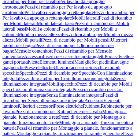
ricambio per Piani per lavabo
Per lavabo da appoggio
arrotondato
Pezzi di ricambio per Per lavabo da appoggio
arrotondato
Per lavabo da appoggio rettangolare
Pezzi di ricambio per
Per lavabo da appoggio rettangolare
Mobili laterali
Pezzi di ricambio
per Mobili laterali
Mobili laterali bassi
Pezzi di ricambio per Mobili
laterali bassi
Mobili a colonna
Pezzi di ricambio per Mobili a
colonna
Mobili a mezza altezza
Pezzi di ricambio per Mobili a mezza
altezza
Mobili pensili
Pezzi di ricambio per Mobili pensili
Ulteriori
mobili per bagno
Pezzi di ricambio per Ulteriori mobili per
bagno
Mensole contenitore
Pezzi di ricambio per Mensole
contenitore
Accessori
Inserti per cassetti e portaoggetti
Portasalviette e
ganci portasalviette
Elementi luminosi
Maniglie
Set piedini
Lavagne
magnetiche
Prese elettriche
Ulteriori accessori
Specchi e mobili
specchio
Specchio
Pezzi di ricambio per Specchio
Con illuminazione
integrata
Pezzi di ricambio per Con illuminazione integrata
Senza
illuminazione integrata
Mobili specchio
Pezzi di ricambio per Mobili
specchio
Con illuminazione integrata
Pezzi di ricambio per Con
illuminazione integrata
Senza illuminazione integrata
Pezzi di
ricambio per Senza illuminazione integrata
Accessori
Elementi
luminosi
Ulteriori accessori
Prese elettriche
Rubinetti
Rubinetterie per
lavabo
Pezzi di ricambio per Rubinetterie per lavabo
Montaggio a
pianale, funzionamento a rete
Pezzi di ricambio per Montaggio a
pianale, funzionamento a rete
Montaggio a pianale, funzionamento a
batteria
Pezzi di ricambio per Montaggio a pianale, funzionamento a
batteria
Montaggio a pianale, funzionamento tramite generatore
Pezzi