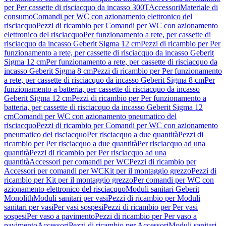
per Per cassette di risciacquo da incasso 300T
Accessori
Materiale di
consumo
Comandi per WC con azionamento elettronico del
risciacquo
Pezzi di ricambio per Comandi per WC con azionamento
elettronico del risciacquo
Per funzionamento a rete, per cassette di
risciacquo da incasso Geberit Sigma 12 cm
Pezzi di ricambio per Per
funzionamento a rete, per cassette di risciacquo da incasso Geberit
Sigma 12 cm
Per funzionamento a rete, per cassette di risciacquo da
incasso Geberit Sigma 8 cm
Pezzi di ricambio per Per funzionamento
a rete, per cassette di risciacquo da incasso Geberit Sigma 8 cm
Per
funzionamento a batteria, per cassette di risciacquo da incasso
Geberit Sigma 12 cm
Pezzi di ricambio per Per funzionamento a
batteria, per cassette di risciacquo da incasso Geberit Sigma 12
cm
Comandi per WC con azionamento pneumatico del
risciacquo
Pezzi di ricambio per Comandi per WC con azionamento
pneumatico del risciacquo
Per risciacquo a due quantità
Pezzi di
ricambio per Per risciacquo a due quantità
Per risciacquo ad una
quantità
Pezzi di ricambio per Per risciacquo ad una
quantità
Accessori per comandi per WC
Pezzi di ricambio per
Accessori per comandi per WC
Kit per il montaggio grezzo
Pezzi di
ricambio per Kit per il montaggio grezzo
Per comandi per WC con
azionamento elettronico del risciacquo
Moduli sanitari Geberit
Monolith
Moduli sanitari per vasi
Pezzi di ricambio per Moduli
sanitari per vasi
Per vasi sospesi
Pezzi di ricambio per Per vasi
sospesi
Per vaso a pavimento
Pezzi di ricambio per Per vaso a
pavimento
Accessori
Pezzi di ricambio per Accessori
Moduli sanitari