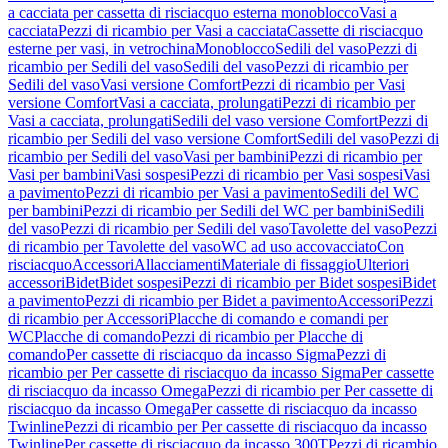
a cacciata per cassetta di risciacquo esterna monoblocco
Vasi a
cacciata
Pezzi di ricambio per Vasi a cacciata
Cassette di risciacquo
esterne per vasi, in vetrochina
Monoblocco
Sedili del vaso
Pezzi di
ricambio per Sedili del vaso
Sedili del vaso
Pezzi di ricambio per
Sedili del vaso
Vasi versione Comfort
Pezzi di ricambio per Vasi
versione Comfort
Vasi a cacciata, prolungati
Pezzi di ricambio per
Vasi a cacciata, prolungati
Sedili del vaso versione Comfort
Pezzi di
ricambio per Sedili del vaso versione Comfort
Sedili del vaso
Pezzi di
ricambio per Sedili del vaso
Vasi per bambini
Pezzi di ricambio per
Vasi per bambini
Vasi sospesi
Pezzi di ricambio per Vasi sospesi
Vasi
a pavimento
Pezzi di ricambio per Vasi a pavimento
Sedili del WC
per bambini
Pezzi di ricambio per Sedili del WC per bambini
Sedili
del vaso
Pezzi di ricambio per Sedili del vaso
Tavolette del vaso
Pezzi
di ricambio per Tavolette del vaso
WC ad uso accovacciato
Con
risciacquo
Accessori
Allacciamenti
Materiale di fissaggio
Ulteriori
accessori
Bidet
Bidet sospesi
Pezzi di ricambio per Bidet sospesi
Bidet
a pavimento
Pezzi di ricambio per Bidet a pavimento
Accessori
Pezzi
di ricambio per Accessori
Placche di comando e comandi per
WC
Placche di comando
Pezzi di ricambio per Placche di
comando
Per cassette di risciacquo da incasso Sigma
Pezzi di
ricambio per Per cassette di risciacquo da incasso Sigma
Per cassette
di risciacquo da incasso Omega
Pezzi di ricambio per Per cassette di
risciacquo da incasso Omega
Per cassette di risciacquo da incasso
Twinline
Pezzi di ricambio per Per cassette di risciacquo da incasso
Twinline
Per cassette di risciacquo da incasso 300T
Pezzi di ricambio