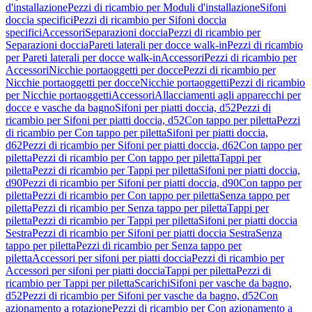
d'installazione
Pezzi di ricambio per Moduli d'installazione
Sifoni
doccia specifici
Pezzi di ricambio per Sifoni doccia
specifici
Accessori
Separazioni doccia
Pezzi di ricambio per
Separazioni doccia
Pareti laterali per docce walk-in
Pezzi di ricambio
per Pareti laterali per docce walk-in
Accessori
Pezzi di ricambio per
Accessori
Nicchie portaoggetti per docce
Pezzi di ricambio per
Nicchie portaoggetti per docce
Nicchie portaoggetti
Pezzi di ricambio
per Nicchie portaoggetti
Accessori
Allacciamenti agli apparecchi per
docce e vasche da bagno
Sifoni per piatti doccia, d52
Pezzi di
ricambio per Sifoni per piatti doccia, d52
Con tappo per piletta
Pezzi
di ricambio per Con tappo per piletta
Sifoni per piatti doccia,
d62
Pezzi di ricambio per Sifoni per piatti doccia, d62
Con tappo per
piletta
Pezzi di ricambio per Con tappo per piletta
Tappi per
piletta
Pezzi di ricambio per Tappi per piletta
Sifoni per piatti doccia,
d90
Pezzi di ricambio per Sifoni per piatti doccia, d90
Con tappo per
piletta
Pezzi di ricambio per Con tappo per piletta
Senza tappo per
piletta
Pezzi di ricambio per Senza tappo per piletta
Tappi per
piletta
Pezzi di ricambio per Tappi per piletta
Sifoni per piatti doccia
Sestra
Pezzi di ricambio per Sifoni per piatti doccia Sestra
Senza
tappo per piletta
Pezzi di ricambio per Senza tappo per
piletta
Accessori per sifoni per piatti doccia
Pezzi di ricambio per
Accessori per sifoni per piatti doccia
Tappi per piletta
Pezzi di
ricambio per Tappi per piletta
Scarichi
Sifoni per vasche da bagno,
d52
Pezzi di ricambio per Sifoni per vasche da bagno, d52
Con
azionamento a rotazione
Pezzi di ricambio per Con azionamento a