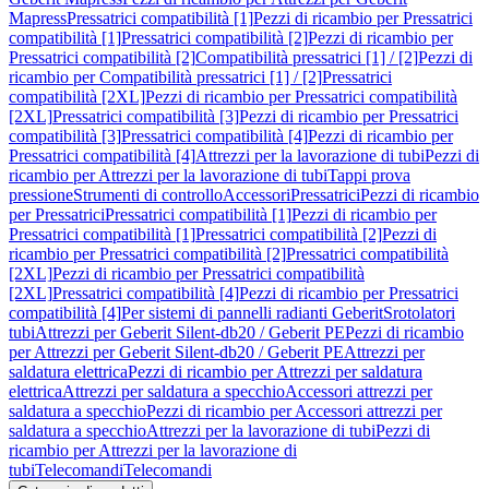
Mapress
Pressatrici compatibilità [1]
Pezzi di ricambio per Pressatrici
compatibilità [1]
Pressatrici compatibilità [2]
Pezzi di ricambio per
Pressatrici compatibilità [2]
Compatibilità pressatrici [1] / [2]
Pezzi di
ricambio per Compatibilità pressatrici [1] / [2]
Pressatrici
compatibilità [2XL]
Pezzi di ricambio per Pressatrici compatibilità
[2XL]
Pressatrici compatibilità [3]
Pezzi di ricambio per Pressatrici
compatibilità [3]
Pressatrici compatibilità [4]
Pezzi di ricambio per
Pressatrici compatibilità [4]
Attrezzi per la lavorazione di tubi
Pezzi di
ricambio per Attrezzi per la lavorazione di tubi
Tappi prova
pressione
Strumenti di controllo
Accessori
Pressatrici
Pezzi di ricambio
per Pressatrici
Pressatrici compatibilità [1]
Pezzi di ricambio per
Pressatrici compatibilità [1]
Pressatrici compatibilità [2]
Pezzi di
ricambio per Pressatrici compatibilità [2]
Pressatrici compatibilità
[2XL]
Pezzi di ricambio per Pressatrici compatibilità
[2XL]
Pressatrici compatibilità [4]
Pezzi di ricambio per Pressatrici
compatibilità [4]
Per sistemi di pannelli radianti Geberit
Srotolatori
tubi
Attrezzi per Geberit Silent-db20 / Geberit PE
Pezzi di ricambio
per Attrezzi per Geberit Silent-db20 / Geberit PE
Attrezzi per
saldatura elettrica
Pezzi di ricambio per Attrezzi per saldatura
elettrica
Attrezzi per saldatura a specchio
Accessori attrezzi per
saldatura a specchio
Pezzi di ricambio per Accessori attrezzi per
saldatura a specchio
Attrezzi per la lavorazione di tubi
Pezzi di
ricambio per Attrezzi per la lavorazione di
tubi
Telecomandi
Telecomandi