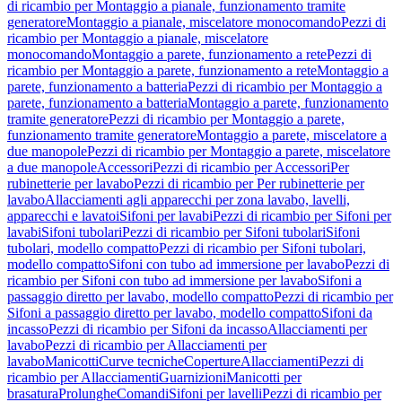
di ricambio per Montaggio a pianale, funzionamento tramite
generatore
Montaggio a pianale, miscelatore monocomando
Pezzi di
ricambio per Montaggio a pianale, miscelatore
monocomando
Montaggio a parete, funzionamento a rete
Pezzi di
ricambio per Montaggio a parete, funzionamento a rete
Montaggio a
parete, funzionamento a batteria
Pezzi di ricambio per Montaggio a
parete, funzionamento a batteria
Montaggio a parete, funzionamento
tramite generatore
Pezzi di ricambio per Montaggio a parete,
funzionamento tramite generatore
Montaggio a parete, miscelatore a
due manopole
Pezzi di ricambio per Montaggio a parete, miscelatore
a due manopole
Accessori
Pezzi di ricambio per Accessori
Per
rubinetterie per lavabo
Pezzi di ricambio per Per rubinetterie per
lavabo
Allacciamenti agli apparecchi per zona lavabo, lavelli,
apparecchi e lavatoi
Sifoni per lavabi
Pezzi di ricambio per Sifoni per
lavabi
Sifoni tubolari
Pezzi di ricambio per Sifoni tubolari
Sifoni
tubolari, modello compatto
Pezzi di ricambio per Sifoni tubolari,
modello compatto
Sifoni con tubo ad immersione per lavabo
Pezzi di
ricambio per Sifoni con tubo ad immersione per lavabo
Sifoni a
passaggio diretto per lavabo, modello compatto
Pezzi di ricambio per
Sifoni a passaggio diretto per lavabo, modello compatto
Sifoni da
incasso
Pezzi di ricambio per Sifoni da incasso
Allacciamenti per
lavabo
Pezzi di ricambio per Allacciamenti per
lavabo
Manicotti
Curve tecniche
Coperture
Allacciamenti
Pezzi di
ricambio per Allacciamenti
Guarnizioni
Manicotti per
brasatura
Prolunghe
Comandi
Sifoni per lavelli
Pezzi di ricambio per