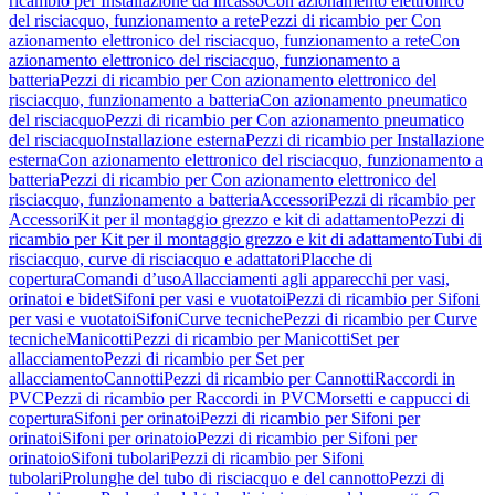
ricambio per Installazione da incasso
Con azionamento elettronico
del risciacquo, funzionamento a rete
Pezzi di ricambio per Con
azionamento elettronico del risciacquo, funzionamento a rete
Con
azionamento elettronico del risciacquo, funzionamento a
batteria
Pezzi di ricambio per Con azionamento elettronico del
risciacquo, funzionamento a batteria
Con azionamento pneumatico
del risciacquo
Pezzi di ricambio per Con azionamento pneumatico
del risciacquo
Installazione esterna
Pezzi di ricambio per Installazione
esterna
Con azionamento elettronico del risciacquo, funzionamento a
batteria
Pezzi di ricambio per Con azionamento elettronico del
risciacquo, funzionamento a batteria
Accessori
Pezzi di ricambio per
Accessori
Kit per il montaggio grezzo e kit di adattamento
Pezzi di
ricambio per Kit per il montaggio grezzo e kit di adattamento
Tubi di
risciacquo, curve di risciacquo e adattatori
Placche di
copertura
Comandi d’uso
Allacciamenti agli apparecchi per vasi,
orinatoi e bidet
Sifoni per vasi e vuotatoi
Pezzi di ricambio per Sifoni
per vasi e vuotatoi
Sifoni
Curve tecniche
Pezzi di ricambio per Curve
tecniche
Manicotti
Pezzi di ricambio per Manicotti
Set per
allacciamento
Pezzi di ricambio per Set per
allacciamento
Cannotti
Pezzi di ricambio per Cannotti
Raccordi in
PVC
Pezzi di ricambio per Raccordi in PVC
Morsetti e cappucci di
copertura
Sifoni per orinatoi
Pezzi di ricambio per Sifoni per
orinatoi
Sifoni per orinatoio
Pezzi di ricambio per Sifoni per
orinatoio
Sifoni tubolari
Pezzi di ricambio per Sifoni
tubolari
Prolunghe del tubo di risciacquo e del cannotto
Pezzi di