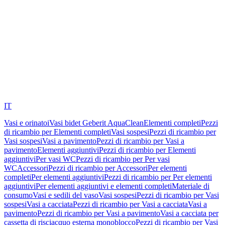
IT
Vasi e orinatoi
Vasi bidet Geberit AquaClean
Elementi completi
Pezzi
di ricambio per Elementi completi
Vasi sospesi
Pezzi di ricambio per
Vasi sospesi
Vasi a pavimento
Pezzi di ricambio per Vasi a
pavimento
Elementi aggiuntivi
Pezzi di ricambio per Elementi
aggiuntivi
Per vasi WC
Pezzi di ricambio per Per vasi
WC
Accessori
Pezzi di ricambio per Accessori
Per elementi
completi
Per elementi aggiuntivi
Pezzi di ricambio per Per elementi
aggiuntivi
Per elementi aggiuntivi e elementi completi
Materiale di
consumo
Vasi e sedili del vaso
Vasi sospesi
Pezzi di ricambio per Vasi
sospesi
Vasi a cacciata
Pezzi di ricambio per Vasi a cacciata
Vasi a
pavimento
Pezzi di ricambio per Vasi a pavimento
Vasi a cacciata per
cassetta di risciacquo esterna monoblocco
Pezzi di ricambio per Vasi