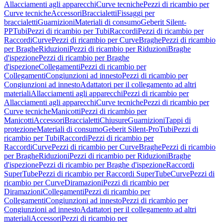
Allacciamenti agli apparecchi
Curve tecniche
Pezzi di ricambio per
Curve tecniche
Accessori
Braccialetti
Fissaggi per
braccialetti
Guarnizioni
Materiali di consumo
Geberit Silent-
PP
Tubi
Pezzi di ricambio per Tubi
Raccordi
Pezzi di ricambio per
Raccordi
Curve
Pezzi di ricambio per Curve
Braghe
Pezzi di ricambio
per Braghe
Riduzioni
Pezzi di ricambio per Riduzioni
Braghe
d'ispezione
Pezzi di ricambio per Braghe
d'ispezione
Collegamenti
Pezzi di ricambio per
Collegamenti
Congiunzioni ad innesto
Pezzi di ricambio per
Congiunzioni ad innesto
Adattatori per il collegamento ad altri
materiali
Allacciamenti agli apparecchi
Pezzi di ricambio per
Allacciamenti agli apparecchi
Curve tecniche
Pezzi di ricambio per
Curve tecniche
Manicotti
Pezzi di ricambio per
Manicotti
Accessori
Braccialetti
Chiusure
Guarnizioni
Tappi di
protezione
Materiali di consumo
Geberit Silent-Pro
Tubi
Pezzi di
ricambio per Tubi
Raccordi
Pezzi di ricambio per
Raccordi
Curve
Pezzi di ricambio per Curve
Braghe
Pezzi di ricambio
per Braghe
Riduzioni
Pezzi di ricambio per Riduzioni
Braghe
d'ispezione
Pezzi di ricambio per Braghe d'ispezione
Raccordi
SuperTube
Pezzi di ricambio per Raccordi SuperTube
Curve
Pezzi di
ricambio per Curve
Diramazioni
Pezzi di ricambio per
Diramazioni
Collegamenti
Pezzi di ricambio per
Collegamenti
Congiunzioni ad innesto
Pezzi di ricambio per
Congiunzioni ad innesto
Adattatori per il collegamento ad altri
materiali
Accessori
Pezzi di ricambio per