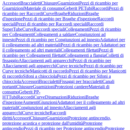
Accessori
Braccialetti
Chiusure
Guarnizioni
Pezzi di ricambio per
Guarnizioni
Materiale di consumo
Geberit PE
Tubi
Raccordi
Pezzi di
ricambio per Raccordi
Curve
Braghe
Riduzioni
Braghe
d'ispezione
Pezzi di ricambio per Braghe d'ispezione
Raccordi
speciali
Pezzi di ricambio per Raccordi speciali
Raccordi
SuperTube
Curve
Raccordi speciali
Collegamenti
Pezzi di ricambio
per Collegamenti
Collegamenti a saldare
Congiunzioni ad
innesto
Pezzi di ricambio per Congiunzioni ad innesto
Adattatori per
il collegamento ad altri materiali
Pezzi di ricambio per Adattatori per
il collegamento ad altri materiali
Collegamenti filettati
Pezzi di
ricambio per Collegamenti filettati
Collegamenti a flangia
Colletti di
fissaggio
Allacciamenti agli apparecchi
Pezzi di ricambio per
Allacciamenti agli apparecchi
Curve tecniche
Pezzi di ricambio per
Curve tecniche
Manicotti di raccordo
Pezzi di ricambio per Manicotti
di raccordo
Sifoni a chiocciola
Pezzi di ricambio per Sifoni a
chiocciola
Accessori
Braccialetti
Fissaggi per braccialetti
Canali
portanti
Chiusure
Guarnizioni
Protezioni cantiere
Materiali di
consumo
Geberit PP-
HT
Tubi
Raccordi
Curve
Diramazioni
Riduzioni
Braghe
d'ispezione
Aumenti
Giunzioni
Adattatori per il collegamento ad altri
materiali
Congiunzioni ad innesto
Allacciamenti agli
apparecchi
Curve tecniche
Raccordi
diritti
Accessori
Chiusure
Guarnizioni
Protezione antincendio,
protezione acustica e protezione dall'umidità
Protezione
antincendio
Pezzi di ricambio per Protezione antincendio
Protezione