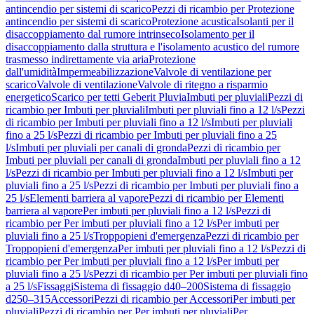
antincendio per sistemi di scarico
Pezzi di ricambio per Protezione
antincendio per sistemi di scarico
Protezione acustica
Isolanti per il
disaccoppiamento dal rumore intrinseco
Isolamento per il
disaccoppiamento dalla struttura e l'isolamento acustico del rumore
trasmesso indirettamente via aria
Protezione
dall'umidità
Impermeabilizzazione
Valvole di ventilazione per
scarico
Valvole di ventilazione
Valvole di ritegno a risparmio
energetico
Scarico per tetti Geberit Pluvia
Imbuti per pluviali
Pezzi di
ricambio per Imbuti per pluviali
Imbuti per pluviali fino a 12 l/s
Pezzi
di ricambio per Imbuti per pluviali fino a 12 l/s
Imbuti per pluviali
fino a 25 l/s
Pezzi di ricambio per Imbuti per pluviali fino a 25
l/s
Imbuti per pluviali per canali di gronda
Pezzi di ricambio per
Imbuti per pluviali per canali di gronda
Imbuti per pluviali fino a 12
l/s
Pezzi di ricambio per Imbuti per pluviali fino a 12 l/s
Imbuti per
pluviali fino a 25 l/s
Pezzi di ricambio per Imbuti per pluviali fino a
25 l/s
Elementi barriera al vapore
Pezzi di ricambio per Elementi
barriera al vapore
Per imbuti per pluviali fino a 12 l/s
Pezzi di
ricambio per Per imbuti per pluviali fino a 12 l/s
Per imbuti per
pluviali fino a 25 l/s
Troppopieni d'emergenza
Pezzi di ricambio per
Troppopieni d'emergenza
Per imbuti per pluviali fino a 12 l/s
Pezzi di
ricambio per Per imbuti per pluviali fino a 12 l/s
Per imbuti per
pluviali fino a 25 l/s
Pezzi di ricambio per Per imbuti per pluviali fino
a 25 l/s
Fissaggi
Sistema di fissaggio d40–200
Sistema di fissaggio
d250–315
Accessori
Pezzi di ricambio per Accessori
Per imbuti per
pluviali
Pezzi di ricambio per Per imbuti per pluviali
Per