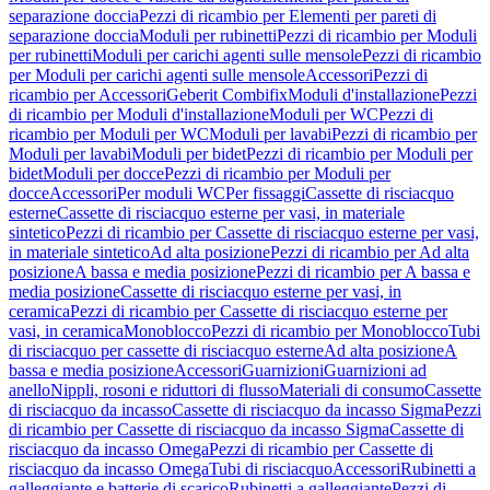
separazione doccia
Pezzi di ricambio per Elementi per pareti di
separazione doccia
Moduli per rubinetti
Pezzi di ricambio per Moduli
per rubinetti
Moduli per carichi agenti sulle mensole
Pezzi di ricambio
per Moduli per carichi agenti sulle mensole
Accessori
Pezzi di
ricambio per Accessori
Geberit Combifix
Moduli d'installazione
Pezzi
di ricambio per Moduli d'installazione
Moduli per WC
Pezzi di
ricambio per Moduli per WC
Moduli per lavabi
Pezzi di ricambio per
Moduli per lavabi
Moduli per bidet
Pezzi di ricambio per Moduli per
bidet
Moduli per docce
Pezzi di ricambio per Moduli per
docce
Accessori
Per moduli WC
Per fissaggi
Cassette di risciacquo
esterne
Cassette di risciacquo esterne per vasi, in materiale
sintetico
Pezzi di ricambio per Cassette di risciacquo esterne per vasi,
in materiale sintetico
Ad alta posizione
Pezzi di ricambio per Ad alta
posizione
A bassa e media posizione
Pezzi di ricambio per A bassa e
media posizione
Cassette di risciacquo esterne per vasi, in
ceramica
Pezzi di ricambio per Cassette di risciacquo esterne per
vasi, in ceramica
Monoblocco
Pezzi di ricambio per Monoblocco
Tubi
di risciacquo per cassette di risciacquo esterne
Ad alta posizione
A
bassa e media posizione
Accessori
Guarnizioni
Guarnizioni ad
anello
Nippli, rosoni e riduttori di flusso
Materiali di consumo
Cassette
di risciacquo da incasso
Cassette di risciacquo da incasso Sigma
Pezzi
di ricambio per Cassette di risciacquo da incasso Sigma
Cassette di
risciacquo da incasso Omega
Pezzi di ricambio per Cassette di
risciacquo da incasso Omega
Tubi di risciacquo
Accessori
Rubinetti a
galleggiante e batterie di scarico
Rubinetti a galleggiante
Pezzi di