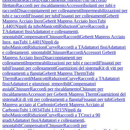
monostrato
Raccordi
Allacciamenti
Collettori con raccordo
filettato
Raccordi per riscaldamento
Accessori
Isolanti per tubi e
raccordi
Disaccoppiamenti per collegamenti
Impermeabilizzazioni per
tubi e raccordi
Fissaggi per tubi
Fissaggi per collegamenti
Geberit
Mapress Acciaio Inox
Geberit Mapress Acciaio Inox
Tubi
1.4401
Nippli da tubo
Manicotti
Riduzioni
Curve
Raccordi a
T
Adattatori fissi
Adattatori e collegamenti,
smontabili
Compensatori
Chiusure
Raccordi
Geberit Mapress Acciaio
Inox, gas
Tubi 1.4401
Nippli da
tubo
Manicotti
Riduzioni
Curve
Raccordi a T
Adattatori fissi
Adattatori
e collegamenti, smontabili
Chiusure
Raccordi
Accessori Geberit
Mapress Acciaio Inox
Disaccoppiamenti per
collegamenti
Impermeabilizzazioni per tubi e raccordi
Fissaggi per
tubi
Fissaggi per collegamenti
Guarnizioni del sistema
Kit di viti per
collegamenti a flangia
Geberit Mapress Therm
Tubi
Therm
Raccordi
Manicotti
Riduzioni
Curve
Raccordi a T
Adattatori
fissi
Adattatori e giunzioni, removibili
Compensatori
assiali
Chiusure
Raccordi per riscaldamento
Chiusure per
riscaldamento
Accessori per Geberit Mapress Therm
Guarnizioni del
sistema
Kit di viti per collegamenti a flangia
Fissaggi per tubi
Geberit
Mapress acciaio al Carbonio
Geberit Mapress Acciaio al
Carbonio
Tubi 1.0034
Tubi 1.0215
Nippli da
tubo
Manicotti
Riduzioni
Curve
Raccordi a T
Croci a 90
gradi
Adattatori fissi
Adattatori e collegamenti,
smontabili
Compensatori
Chiusure
Raccordi per