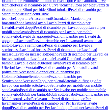
ricambio per Prolunghe del tubo di risciacquo e del cannotto
Curve
tecniche
Pezzi di ricambio per Curve tecniche
Sifoni per bidet
Pezzi di
ricambio per Sifoni per bidet
Sifoni tubolari
Pezzi di ricambio per
Sifoni tubolari
Manicotti
Curve
tecniche
Coperture
Allacciamenti
Guarnizioni
Manicotti per
brasatura
Zona lavabo
Lavabi
Lavabi
Pezzi di ricambio per
Lavabi
Lavabi doppi
Pezzi di ricambio per Lavabi doppi
Lavabi per
mobili sottolavabo
Pezzi di ricambio per Lavabi per mobili
sottolavabo
Lavabi da appoggio
Pezzi di ricambio per Lavabi da
appoggio
Lavamani
Pezzi di ricambio per Lavamani
Lavamani ad
angolo
Lavabi a semincasso
Pezzi di ricambio per Lavabi a
semincasso
Lavabi ad incasso
Pezzi di ricambio per Lavabi ad
incasso
Lavabi da incasso sottopiano
Pezzi di ricambio per Lavabi da
incasso sottopiano
Lavabi a canale
Lavabi Comfort
Lavabi per
bambini
Lavabi a canale
Ulteriori lavabi
Pezzi di ricambio per
Ulteriori lavabi
Vuotatoi
Pezzi di ricambio per Vuotatoi
Lavatoi
polivalenti
Accessori
Colonne
Pezzi di ricambio per
Colonne
Colonne
Semicolonne
Pezzi di ricambio per
Semicolonne
Accessori
Tappi per piletta
Materiale di fissaggio
Set
lavabo con mobile sottolavabo
Set lavabo per mobile con mobile
sottolavabo
Pezzi di ricambio per Set lavabo per mobile con mobile
sottolavabo
Mobili per bagno
Mobili sottolavabo
Pezzi di ricambio per
Mobili sottolavabo
Per lavamani
Pezzi di ricambio per Per
lavamani
Per lavabi
Pezzi di ricambio per Per lavabi
Per lavabi
doppi
Pezzi di ricambio per Per lavabi doppi
Piani per lavabo
Pezzi di