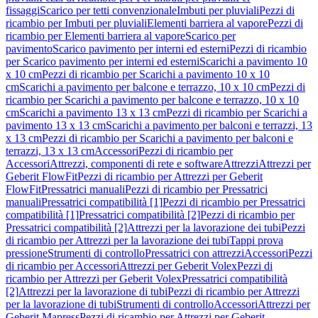
fissaggi
Scarico per tetti convenzionale
Imbuti per pluviali
Pezzi di
ricambio per Imbuti per pluviali
Elementi barriera al vapore
Pezzi di
ricambio per Elementi barriera al vapore
Scarico per
pavimento
Scarico pavimento per interni ed esterni
Pezzi di ricambio
per Scarico pavimento per interni ed esterni
Scarichi a pavimento 10
x 10 cm
Pezzi di ricambio per Scarichi a pavimento 10 x 10
cm
Scarichi a pavimento per balcone e terrazzo, 10 x 10 cm
Pezzi di
ricambio per Scarichi a pavimento per balcone e terrazzo, 10 x 10
cm
Scarichi a pavimento 13 x 13 cm
Pezzi di ricambio per Scarichi a
pavimento 13 x 13 cm
Scarichi a pavimento per balconi e terrazzi, 13
x 13 cm
Pezzi di ricambio per Scarichi a pavimento per balconi e
terrazzi, 13 x 13 cm
Accessori
Pezzi di ricambio per
Accessori
Attrezzi, componenti di rete e software
Attrezzi
Attrezzi per
Geberit FlowFit
Pezzi di ricambio per Attrezzi per Geberit
FlowFit
Pressatrici manuali
Pezzi di ricambio per Pressatrici
manuali
Pressatrici compatibilità [1]
Pezzi di ricambio per Pressatrici
compatibilità [1]
Pressatrici compatibilità [2]
Pezzi di ricambio per
Pressatrici compatibilità [2]
Attrezzi per la lavorazione dei tubi
Pezzi
di ricambio per Attrezzi per la lavorazione dei tubi
Tappi prova
pressione
Strumenti di controllo
Pressatrici con attrezzi
Accessori
Pezzi
di ricambio per Accessori
Attrezzi per Geberit Volex
Pezzi di
ricambio per Attrezzi per Geberit Volex
Pressatrici compatibilità
[2]
Attrezzi per la lavorazione di tubi
Pezzi di ricambio per Attrezzi
per la lavorazione di tubi
Strumenti di controllo
Accessori
Attrezzi per
Geberit Mapress
Pezzi di ricambio per Attrezzi per Geberit