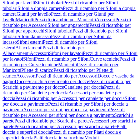
Sifoni per lavelli
Sifoni tubolari
Pezzi di ricambio per Sifoni
tubolari
Sifoni a doppia camera
Pezzi di ricambio per Sifoni a doppia
camera
Giunti per lavello
Pezzi di ricambio per Giunti per
lavello
Manicotti
Pezzi di ricambio per Manicotti
Accessori
Pezzi di
ricambio per Accessori
Sifoni per apparecchi
Pezzi di ricambio per
Sifoni per apparecchi
Sifoni tubolari
Pezzi di ricambio per Sifoni
tubolari
Sifoni da incasso
Pezzi di ricambio per Sifoni da
incasso
Sifoni esterni
Pezzi di ricambio per Sifoni
esterni
Allacciamenti
Pezzi di ricambio per
Allacciamenti
Accessori
Sifoni per lavatoi
Pezzi di ricambio per Sifoni
per lavatoi
Sifoni
Pezzi di ricambio per Sifoni
Curve tecniche
Pezzi di
ricambio per Curve tecniche
Manicotti
Pezzi di ricambio per
Manicotti
Pilette di scarico
Pezzi di ricambio per Pilette di
scarico
Accessori
Pezzi di ricambio per Accessori
Docce e vasche da
bagno
Docce
Scarichi a pavimento per docce
Pezzi di ricambio per
Scarichi a pavimento per docce
Canalette per doccia
Pezzi di
ricambio per Canalette per doccia
Accessori per canalette per
doccia
Pezzi di ricambio per Accessori per canalette per doccia
Sifoni
per doccia a pavimento
Pezzi di ricambio per Sifoni per doccia a
pavimento
Accessori per sifoni per doccia a pavimento
Pezzi di
ricambio per Accessori per sifoni per doccia a pavimento
Scarichi a
parete
Pezzi di ricambio per Scarichi a parete
Accessori per scarichi a
parete
Pezzi di ricambio per Accessori per scarichi a parete
Piatti
doccia e superfici doccia
Pezzi di ricambio per Piatti doccia e
superfici doccia
Piatti doccia in vetrochina
Moduli