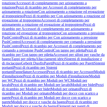
rotazione
Accessori di completamento per azionamento a
rotazione
Pezzi di ricambio per Accessori di completamento per
azionamento a rotazione
Con azionamento a rotazione ed erogazione
al troppopieno
Pezzi di ricambio per Con azionamento a rotazione ed
erogazione al troppopieno
Accessori di completamento per
azionamento a rotazione ed erogazione al troppopieno
Pezzi di
ricambio per Accessori di completamento per azionamento a
rotazione ed erogazione al troppopieno
Con azionamento a pressione
PushControl
Pezzi di ricambio per Con azionamento a pressione
PushControl
Accessori di completamento per comando a pressione
PushControl
Pezzi di ricambio per Accessori di completamento per
comando a pressione PushControl
Con tappo per piletta
Pezzi di
ricambio per Con tappo per piletta
Accessori per sifoni per vasche da
bagno
Tappi per piletta
Allacciamenti idrici
Sistemi di installazione e
di risciacquo
Geberit Duofix
Pareti
Pezzi di ricambio per Pareti
Sistemi
portanti
Pezzi di ricambio per Sistemi
portanti
Pannellature
Accessori
Pezzi di ricambio per Accessori
Moduli
d'installazione
Pezzi di ricambio per Moduli d'installazione
Moduli
per WC
Pezzi di ricambio per Moduli per WC
Moduli per
lavabi
Pezzi di ricambio per Moduli per lavabi
Moduli per bidet
Pezzi
di ricambio per Moduli per bidet
Moduli per orinatoi
Pezzi di
ricambio per Moduli per orinatoi
Moduli per docce con scarico a
parete
Pezzi di ricambio per Moduli per docce con scarico a
parete
Moduli per docce e vasche da bagno
Pezzi di ricambio per
Moduli per docce e vasche da bagno
Elementi per pareti di