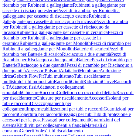
ricambio per Rubinetti a galleggiante
Rubinetti a galleggiante per
cassette di risciacquo esterne
Pezzi di ricambio per Rubinetti a
galleggiante per cassette di risciacquo esterne
Rubinetti a
galleggiante per cassette di risciacquo da incasso
Pezzi di ricambio
per Rubinetti a galleggiante per cassette di risciacquo da
incasso
Rubinetti a galleggiante per cassette in ceramica
Pezzi di
ricambio per Rubinetti a galleggiante per cassette in
ceramica
Rubinetti a galleggiante per Monolith
Pezzi di ricambio per
Rubinetti a galleggiante per Monolith
Batterie di scarico
Pezzi di
ricambio per Batterie di scarico
Risciacquo a due quantità
Pezzi di
ricambio per Risciacquo a due quantità
Batterie
Pezzi di ricambio per
Batterie
Risciacquo a due quantità
Pezzi di ricambio per Risciacquo a
due quantità
Accessori
Pulsanti
Adattatori
Membrane
Adduzione
idrica
Geberit FlowFit
Tubi multistrato
Tubi riscaldamento
multistrato
Tubi monostrato
Raccordi
Giunti
Riduzioni
Curve
Raccordi
a T
Adattatori fissi
Adattatori e collegamenti,
smontabili
Chiusure
Raccordi
Collettori con raccordo filettato
Raccordi
per riscaldamento
Chiusure per riscaldamento
Accessori
Isolanti per
tubi e raccordi
Disaccoppiamenti per
collegamenti
Impermeabilizzazioni per tubi e raccordi
Guarnizioni per
raccordi
Copertura per raccordi
Fissaggi per tubi
Tubi di protezione e
accessori per la posa
Fissaggi per collegamenti
Guarnizioni del
sistema
Kit di viti per collegamenti a flangia
Materiali di
consumo
Geberit Volex
Tubi riscaldamento