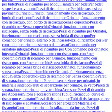
per bidet
Pezzi di ricambio per Moduli sanitari per bidet
Per bidet
sospesi e a pavimento
Pezzi di ricambio per Per bidet sospesi e a
pavimento
Orinatoi
Orinatoi, funzionamento con risciacquo, con
bordo di risciacquo
Pezzi di ricambio per Orinatoi, funzionamento
con risciacquo, con bordo di risciacquo
Senza coperchio
Pezzi di
ricambio per Senza coperchio
Orinatoi, funzionamento con
risciacquo, senza brida di risciacquo
Pezzi di ricambio per Orinatoi,
funzionamento con risciacquo, senza brida di risciacquo
Per
comando per orinatoi esterno o da incasso
Pezzi di ricambio per Per
comando per orinatoi esterno o da incasso
Con comando per
orinatoio integrato
Pezzi di ricambio per Con comando per orinatoio
integrato
Orinatoi, funzionamento con risciacquo, con / per
coperchio
Pezzi di ricambio per Orinatoi, funzionamento con
risciacquo, con / per coperchio
Senza brida di risciacquo
Pezzi di
ricambio per Senza brida di risciacquo
Orinatoi, funzionamento
senza acqua
Pezzi di ricambio per Orinatoi, funzionamento senza
acqua
Senza coperchio
Pezzi di ricambio per Senza coperchio
Pareti
di separazione per orinatoi
Pareti di separazione per orinatoi, in
materiale sintetico
Pareti di separazione per orinatoi, in vetro
Pareti di
separazione per orinatoi, in vetrochina
Accessori
Pezzi di ricambio
per Accessori
Sifoni e accessori sifone
Tubi di risciacquo, curve di
risciacquo e adattatori
Pezzi di ricambio per Tubi di risciacquo, curve
di risciacquo e adattatori
Accessori per erogatore
Materiale di
fissaggio
Comandi per orinatoi
Installazione da incasso
Pezzi di