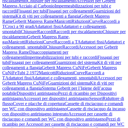
riscaldamento
Chiusure per riscaldamento
Accessori per Geberit
Mapress Acciaio al Carbonio
Impermeabilizzazioni per tubi e
raccordi
Fissaggi per tubi
Fissaggi per collegamenti
Guarnizioni del
sistema
Kit di viti per collegamenti a flangia
Geberit Mapress
Rame
Geberit Mapress Rame
Manicotti
Riduzioni
Curve
Raccordi a
T
Croci a 90 gradi
Adattatori fissi
Adattatori e collegamenti,
smontabili
Chiusure
Raccordi
Raccordi per riscaldamento
Chiusure per
riscaldamento
Geberit Mapress Rame,
gas
Manicotti
Riduzioni
Curve
Raccordi a T
Adattatori fissi
Adattatori e
collegamenti, smontabili
Chiusure
Raccordi
Accessori per Geberit
Mapress Rame
Disaccoppiamenti per
collegamenti
Impermeabilizzazioni per tubi e raccordi
Fissaggi per
tubi
Fissaggi per collegamenti
Guarnizioni del sistema
Kit di viti per
collegamenti a flangia
Geberit Mapress CuNiFe
Geberit Mapress
CuNiFe
Tubi 2.1972
Manicotti
Riduzioni
Curve
Raccordi a
T
Adattatori fissi
Adattatori e collegamenti, smontabili
Accessori per
Geberit Mapress CuNiFe
Guarnizioni del sistema
Kit di viti per
collegamenti a flangia
Sistema Geberit per l’Igiene dell’acqua
potabile
Dispositivi antiristagno
Pezzi di ricambio per Dispositivi
antiristagno
Accessori per dispositivi antiristagno
Sensori
Riduttore di
flusso
Cover e placche di copertura
Cassette di risciacquo e comandi
per WC con dispositivo antiristagno
Cassette di risciacquo da incasso
con dispositivo antiristagno integrato
Accessori per cassette di
risciacquo e comandi per WC con dispositivo antiristagno
Pezzi di
ricambio per Accessori per cassette di risciacquo e comandi per WC