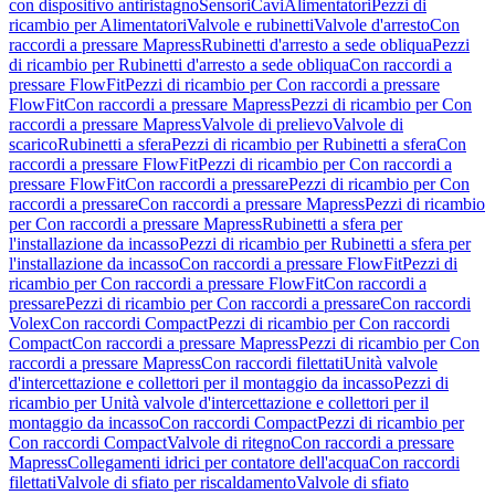
con dispositivo antiristagno
Sensori
Cavi
Alimentatori
Pezzi di
ricambio per Alimentatori
Valvole e rubinetti
Valvole d'arresto
Con
raccordi a pressare Mapress
Rubinetti d'arresto a sede obliqua
Pezzi
di ricambio per Rubinetti d'arresto a sede obliqua
Con raccordi a
pressare FlowFit
Pezzi di ricambio per Con raccordi a pressare
FlowFit
Con raccordi a pressare Mapress
Pezzi di ricambio per Con
raccordi a pressare Mapress
Valvole di prelievo
Valvole di
scarico
Rubinetti a sfera
Pezzi di ricambio per Rubinetti a sfera
Con
raccordi a pressare FlowFit
Pezzi di ricambio per Con raccordi a
pressare FlowFit
Con raccordi a pressare
Pezzi di ricambio per Con
raccordi a pressare
Con raccordi a pressare Mapress
Pezzi di ricambio
per Con raccordi a pressare Mapress
Rubinetti a sfera per
l'installazione da incasso
Pezzi di ricambio per Rubinetti a sfera per
l'installazione da incasso
Con raccordi a pressare FlowFit
Pezzi di
ricambio per Con raccordi a pressare FlowFit
Con raccordi a
pressare
Pezzi di ricambio per Con raccordi a pressare
Con raccordi
Volex
Con raccordi Compact
Pezzi di ricambio per Con raccordi
Compact
Con raccordi a pressare Mapress
Pezzi di ricambio per Con
raccordi a pressare Mapress
Con raccordi filettati
Unità valvole
d'intercettazione e collettori per il montaggio da incasso
Pezzi di
ricambio per Unità valvole d'intercettazione e collettori per il
montaggio da incasso
Con raccordi Compact
Pezzi di ricambio per
Con raccordi Compact
Valvole di ritegno
Con raccordi a pressare
Mapress
Collegamenti idrici per contatore dell'acqua
Con raccordi
filettati
Valvole di sfiato per riscaldamento
Valvole di sfiato