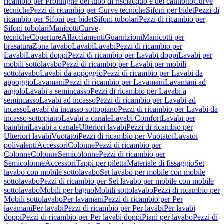
ricambio per Prolunghe del tubo di risciacquo e del cannotto
Curve
tecniche
Pezzi di ricambio per Curve tecniche
Sifoni per bidet
Pezzi di
ricambio per Sifoni per bidet
Sifoni tubolari
Pezzi di ricambio per
Sifoni tubolari
Manicotti
Curve
tecniche
Coperture
Allacciamenti
Guarnizioni
Manicotti per
brasatura
Zona lavabo
Lavabi
Lavabi
Pezzi di ricambio per
Lavabi
Lavabi doppi
Pezzi di ricambio per Lavabi doppi
Lavabi per
mobili sottolavabo
Pezzi di ricambio per Lavabi per mobili
sottolavabo
Lavabi da appoggio
Pezzi di ricambio per Lavabi da
appoggio
Lavamani
Pezzi di ricambio per Lavamani
Lavamani ad
angolo
Lavabi a semincasso
Pezzi di ricambio per Lavabi a
semincasso
Lavabi ad incasso
Pezzi di ricambio per Lavabi ad
incasso
Lavabi da incasso sottopiano
Pezzi di ricambio per Lavabi da
incasso sottopiano
Lavabi a canale
Lavabi Comfort
Lavabi per
bambini
Lavabi a canale
Ulteriori lavabi
Pezzi di ricambio per
Ulteriori lavabi
Vuotatoi
Pezzi di ricambio per Vuotatoi
Lavatoi
polivalenti
Accessori
Colonne
Pezzi di ricambio per
Colonne
Colonne
Semicolonne
Pezzi di ricambio per
Semicolonne
Accessori
Tappi per piletta
Materiale di fissaggio
Set
lavabo con mobile sottolavabo
Set lavabo per mobile con mobile
sottolavabo
Pezzi di ricambio per Set lavabo per mobile con mobile
sottolavabo
Mobili per bagno
Mobili sottolavabo
Pezzi di ricambio per
Mobili sottolavabo
Per lavamani
Pezzi di ricambio per Per
lavamani
Per lavabi
Pezzi di ricambio per Per lavabi
Per lavabi
doppi
Pezzi di ricambio per Per lavabi doppi
Piani per lavabo
Pezzi di