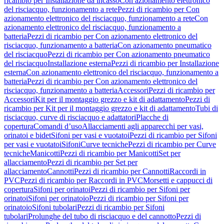
ricambio per Installazione da incasso
Con azionamento elettronico
del risciacquo, funzionamento a rete
Pezzi di ricambio per Con
azionamento elettronico del risciacquo, funzionamento a rete
Con
azionamento elettronico del risciacquo, funzionamento a
batteria
Pezzi di ricambio per Con azionamento elettronico del
risciacquo, funzionamento a batteria
Con azionamento pneumatico
del risciacquo
Pezzi di ricambio per Con azionamento pneumatico
del risciacquo
Installazione esterna
Pezzi di ricambio per Installazione
esterna
Con azionamento elettronico del risciacquo, funzionamento a
batteria
Pezzi di ricambio per Con azionamento elettronico del
risciacquo, funzionamento a batteria
Accessori
Pezzi di ricambio per
Accessori
Kit per il montaggio grezzo e kit di adattamento
Pezzi di
ricambio per Kit per il montaggio grezzo e kit di adattamento
Tubi di
risciacquo, curve di risciacquo e adattatori
Placche di
copertura
Comandi d’uso
Allacciamenti agli apparecchi per vasi,
orinatoi e bidet
Sifoni per vasi e vuotatoi
Pezzi di ricambio per Sifoni
per vasi e vuotatoi
Sifoni
Curve tecniche
Pezzi di ricambio per Curve
tecniche
Manicotti
Pezzi di ricambio per Manicotti
Set per
allacciamento
Pezzi di ricambio per Set per
allacciamento
Cannotti
Pezzi di ricambio per Cannotti
Raccordi in
PVC
Pezzi di ricambio per Raccordi in PVC
Morsetti e cappucci di
copertura
Sifoni per orinatoi
Pezzi di ricambio per Sifoni per
orinatoi
Sifoni per orinatoio
Pezzi di ricambio per Sifoni per
orinatoio
Sifoni tubolari
Pezzi di ricambio per Sifoni
tubolari
Prolunghe del tubo di risciacquo e del cannotto
Pezzi di