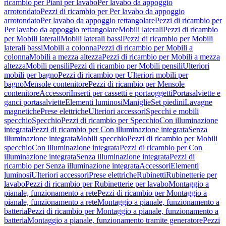
ricambio per Piani per lavabo
Per lavabo da appoggio
arrotondato
Pezzi di ricambio per Per lavabo da appoggio
arrotondato
Per lavabo da appoggio rettangolare
Pezzi di ricambio per
Per lavabo da appoggio rettangolare
Mobili laterali
Pezzi di ricambio
per Mobili laterali
Mobili laterali bassi
Pezzi di ricambio per Mobili
laterali bassi
Mobili a colonna
Pezzi di ricambio per Mobili a
colonna
Mobili a mezza altezza
Pezzi di ricambio per Mobili a mezza
altezza
Mobili pensili
Pezzi di ricambio per Mobili pensili
Ulteriori
mobili per bagno
Pezzi di ricambio per Ulteriori mobili per
bagno
Mensole contenitore
Pezzi di ricambio per Mensole
contenitore
Accessori
Inserti per cassetti e portaoggetti
Portasalviette e
ganci portasalviette
Elementi luminosi
Maniglie
Set piedini
Lavagne
magnetiche
Prese elettriche
Ulteriori accessori
Specchi e mobili
specchio
Specchio
Pezzi di ricambio per Specchio
Con illuminazione
integrata
Pezzi di ricambio per Con illuminazione integrata
Senza
illuminazione integrata
Mobili specchio
Pezzi di ricambio per Mobili
specchio
Con illuminazione integrata
Pezzi di ricambio per Con
illuminazione integrata
Senza illuminazione integrata
Pezzi di
ricambio per Senza illuminazione integrata
Accessori
Elementi
luminosi
Ulteriori accessori
Prese elettriche
Rubinetti
Rubinetterie per
lavabo
Pezzi di ricambio per Rubinetterie per lavabo
Montaggio a
pianale, funzionamento a rete
Pezzi di ricambio per Montaggio a
pianale, funzionamento a rete
Montaggio a pianale, funzionamento a
batteria
Pezzi di ricambio per Montaggio a pianale, funzionamento a
batteria
Montaggio a pianale, funzionamento tramite generatore
Pezzi