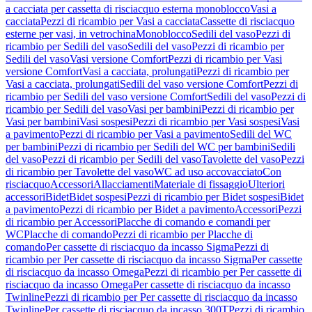
a cacciata per cassetta di risciacquo esterna monoblocco
Vasi a
cacciata
Pezzi di ricambio per Vasi a cacciata
Cassette di risciacquo
esterne per vasi, in vetrochina
Monoblocco
Sedili del vaso
Pezzi di
ricambio per Sedili del vaso
Sedili del vaso
Pezzi di ricambio per
Sedili del vaso
Vasi versione Comfort
Pezzi di ricambio per Vasi
versione Comfort
Vasi a cacciata, prolungati
Pezzi di ricambio per
Vasi a cacciata, prolungati
Sedili del vaso versione Comfort
Pezzi di
ricambio per Sedili del vaso versione Comfort
Sedili del vaso
Pezzi di
ricambio per Sedili del vaso
Vasi per bambini
Pezzi di ricambio per
Vasi per bambini
Vasi sospesi
Pezzi di ricambio per Vasi sospesi
Vasi
a pavimento
Pezzi di ricambio per Vasi a pavimento
Sedili del WC
per bambini
Pezzi di ricambio per Sedili del WC per bambini
Sedili
del vaso
Pezzi di ricambio per Sedili del vaso
Tavolette del vaso
Pezzi
di ricambio per Tavolette del vaso
WC ad uso accovacciato
Con
risciacquo
Accessori
Allacciamenti
Materiale di fissaggio
Ulteriori
accessori
Bidet
Bidet sospesi
Pezzi di ricambio per Bidet sospesi
Bidet
a pavimento
Pezzi di ricambio per Bidet a pavimento
Accessori
Pezzi
di ricambio per Accessori
Placche di comando e comandi per
WC
Placche di comando
Pezzi di ricambio per Placche di
comando
Per cassette di risciacquo da incasso Sigma
Pezzi di
ricambio per Per cassette di risciacquo da incasso Sigma
Per cassette
di risciacquo da incasso Omega
Pezzi di ricambio per Per cassette di
risciacquo da incasso Omega
Per cassette di risciacquo da incasso
Twinline
Pezzi di ricambio per Per cassette di risciacquo da incasso
Twinline
Per cassette di risciacquo da incasso 300T
Pezzi di ricambio