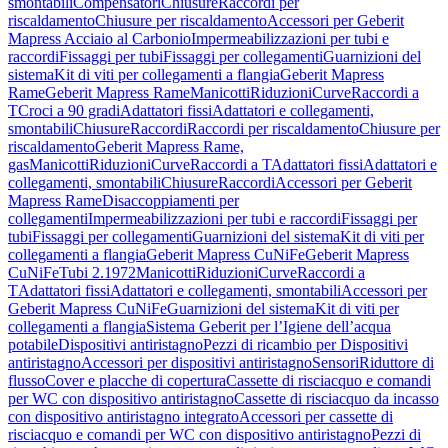
smontabili
Compensatori
Chiusure
Raccordi per
riscaldamento
Chiusure per riscaldamento
Accessori per Geberit
Mapress Acciaio al Carbonio
Impermeabilizzazioni per tubi e
raccordi
Fissaggi per tubi
Fissaggi per collegamenti
Guarnizioni del
sistema
Kit di viti per collegamenti a flangia
Geberit Mapress
Rame
Geberit Mapress Rame
Manicotti
Riduzioni
Curve
Raccordi a
T
Croci a 90 gradi
Adattatori fissi
Adattatori e collegamenti,
smontabili
Chiusure
Raccordi
Raccordi per riscaldamento
Chiusure per
riscaldamento
Geberit Mapress Rame,
gas
Manicotti
Riduzioni
Curve
Raccordi a T
Adattatori fissi
Adattatori e
collegamenti, smontabili
Chiusure
Raccordi
Accessori per Geberit
Mapress Rame
Disaccoppiamenti per
collegamenti
Impermeabilizzazioni per tubi e raccordi
Fissaggi per
tubi
Fissaggi per collegamenti
Guarnizioni del sistema
Kit di viti per
collegamenti a flangia
Geberit Mapress CuNiFe
Geberit Mapress
CuNiFe
Tubi 2.1972
Manicotti
Riduzioni
Curve
Raccordi a
T
Adattatori fissi
Adattatori e collegamenti, smontabili
Accessori per
Geberit Mapress CuNiFe
Guarnizioni del sistema
Kit di viti per
collegamenti a flangia
Sistema Geberit per l’Igiene dell’acqua
potabile
Dispositivi antiristagno
Pezzi di ricambio per Dispositivi
antiristagno
Accessori per dispositivi antiristagno
Sensori
Riduttore di
flusso
Cover e placche di copertura
Cassette di risciacquo e comandi
per WC con dispositivo antiristagno
Cassette di risciacquo da incasso
con dispositivo antiristagno integrato
Accessori per cassette di
risciacquo e comandi per WC con dispositivo antiristagno
Pezzi di