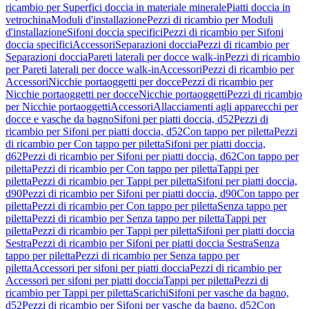
ricambio per Superfici doccia in materiale minerale
Piatti doccia in
vetrochina
Moduli d'installazione
Pezzi di ricambio per Moduli
d'installazione
Sifoni doccia specifici
Pezzi di ricambio per Sifoni
doccia specifici
Accessori
Separazioni doccia
Pezzi di ricambio per
Separazioni doccia
Pareti laterali per docce walk-in
Pezzi di ricambio
per Pareti laterali per docce walk-in
Accessori
Pezzi di ricambio per
Accessori
Nicchie portaoggetti per docce
Pezzi di ricambio per
Nicchie portaoggetti per docce
Nicchie portaoggetti
Pezzi di ricambio
per Nicchie portaoggetti
Accessori
Allacciamenti agli apparecchi per
docce e vasche da bagno
Sifoni per piatti doccia, d52
Pezzi di
ricambio per Sifoni per piatti doccia, d52
Con tappo per piletta
Pezzi
di ricambio per Con tappo per piletta
Sifoni per piatti doccia,
d62
Pezzi di ricambio per Sifoni per piatti doccia, d62
Con tappo per
piletta
Pezzi di ricambio per Con tappo per piletta
Tappi per
piletta
Pezzi di ricambio per Tappi per piletta
Sifoni per piatti doccia,
d90
Pezzi di ricambio per Sifoni per piatti doccia, d90
Con tappo per
piletta
Pezzi di ricambio per Con tappo per piletta
Senza tappo per
piletta
Pezzi di ricambio per Senza tappo per piletta
Tappi per
piletta
Pezzi di ricambio per Tappi per piletta
Sifoni per piatti doccia
Sestra
Pezzi di ricambio per Sifoni per piatti doccia Sestra
Senza
tappo per piletta
Pezzi di ricambio per Senza tappo per
piletta
Accessori per sifoni per piatti doccia
Pezzi di ricambio per
Accessori per sifoni per piatti doccia
Tappi per piletta
Pezzi di
ricambio per Tappi per piletta
Scarichi
Sifoni per vasche da bagno,
d52
Pezzi di ricambio per Sifoni per vasche da bagno, d52
Con