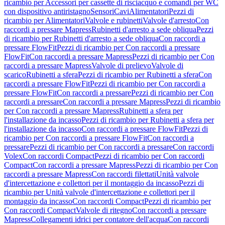
ricambio per Accessori per cassette di risciacquo e comandi per WC
con dispositivo antiristagno
Sensori
Cavi
Alimentatori
Pezzi di
ricambio per Alimentatori
Valvole e rubinetti
Valvole d'arresto
Con
raccordi a pressare Mapress
Rubinetti d'arresto a sede obliqua
Pezzi
di ricambio per Rubinetti d'arresto a sede obliqua
Con raccordi a
pressare FlowFit
Pezzi di ricambio per Con raccordi a pressare
FlowFit
Con raccordi a pressare Mapress
Pezzi di ricambio per Con
raccordi a pressare Mapress
Valvole di prelievo
Valvole di
scarico
Rubinetti a sfera
Pezzi di ricambio per Rubinetti a sfera
Con
raccordi a pressare FlowFit
Pezzi di ricambio per Con raccordi a
pressare FlowFit
Con raccordi a pressare
Pezzi di ricambio per Con
raccordi a pressare
Con raccordi a pressare Mapress
Pezzi di ricambio
per Con raccordi a pressare Mapress
Rubinetti a sfera per
l'installazione da incasso
Pezzi di ricambio per Rubinetti a sfera per
l'installazione da incasso
Con raccordi a pressare FlowFit
Pezzi di
ricambio per Con raccordi a pressare FlowFit
Con raccordi a
pressare
Pezzi di ricambio per Con raccordi a pressare
Con raccordi
Volex
Con raccordi Compact
Pezzi di ricambio per Con raccordi
Compact
Con raccordi a pressare Mapress
Pezzi di ricambio per Con
raccordi a pressare Mapress
Con raccordi filettati
Unità valvole
d'intercettazione e collettori per il montaggio da incasso
Pezzi di
ricambio per Unità valvole d'intercettazione e collettori per il
montaggio da incasso
Con raccordi Compact
Pezzi di ricambio per
Con raccordi Compact
Valvole di ritegno
Con raccordi a pressare
Mapress
Collegamenti idrici per contatore dell'acqua
Con raccordi