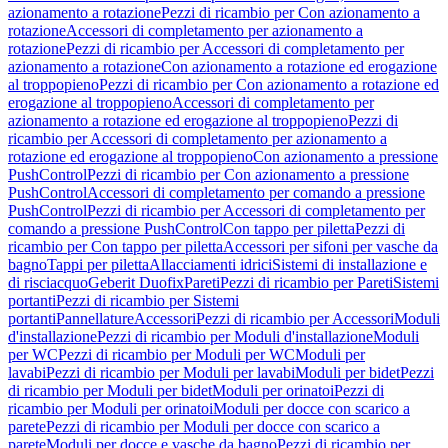
azionamento a rotazione
Pezzi di ricambio per Con azionamento a
rotazione
Accessori di completamento per azionamento a
rotazione
Pezzi di ricambio per Accessori di completamento per
azionamento a rotazione
Con azionamento a rotazione ed erogazione
al troppopieno
Pezzi di ricambio per Con azionamento a rotazione ed
erogazione al troppopieno
Accessori di completamento per
azionamento a rotazione ed erogazione al troppopieno
Pezzi di
ricambio per Accessori di completamento per azionamento a
rotazione ed erogazione al troppopieno
Con azionamento a pressione
PushControl
Pezzi di ricambio per Con azionamento a pressione
PushControl
Accessori di completamento per comando a pressione
PushControl
Pezzi di ricambio per Accessori di completamento per
comando a pressione PushControl
Con tappo per piletta
Pezzi di
ricambio per Con tappo per piletta
Accessori per sifoni per vasche da
bagno
Tappi per piletta
Allacciamenti idrici
Sistemi di installazione e
di risciacquo
Geberit Duofix
Pareti
Pezzi di ricambio per Pareti
Sistemi
portanti
Pezzi di ricambio per Sistemi
portanti
Pannellature
Accessori
Pezzi di ricambio per Accessori
Moduli
d'installazione
Pezzi di ricambio per Moduli d'installazione
Moduli
per WC
Pezzi di ricambio per Moduli per WC
Moduli per
lavabi
Pezzi di ricambio per Moduli per lavabi
Moduli per bidet
Pezzi
di ricambio per Moduli per bidet
Moduli per orinatoi
Pezzi di
ricambio per Moduli per orinatoi
Moduli per docce con scarico a
parete
Pezzi di ricambio per Moduli per docce con scarico a
parete
Moduli per docce e vasche da bagno
Pezzi di ricambio per