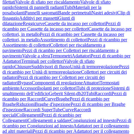
filettati
Valvole di sfiato per riscaldamento
Valvole di sfiato
rapido
Sistemi di pannelli radianti
Tubi
Materiali per la
posa
Isolanti
Pannelli sagomati
Bande perimetrali
Nastri adesivi
Clip di
fissaggio
Additivi per massetti
Giunti di
dilatazione
Reggicurve
Cassette da incasso per collettori
Pezzi di
ricambio per Cassette da incasso per collettori
Cassette da incasso per
collettori, in metallo
Pezzi di ricambio per Cassette da incasso per
collettori, in metallo
Assortimento di collettori
Pezzi di ricambio per
Assortimento di collettori
Collettori per riscaldamento a
pavimento
Pezzi di ricambio per Collettori per riscaldamento a
pavimento
Valvole a sfera
Termometri
Adattatori
Pezzi di ricambio per
Adattatori
Terminali per collettori
Valvole di sfiato
rapido
Chiusure
Suddivisori di flusso
Unità di termoregolazione
Pezzi
di ricambio per Unità di termoregolazione
Collettori per circuiti dei
radiatori
Pezzi di ricambio per Collettori per circuiti dei
radiatori
Bypass
Componenti di regolazione
Attuatori
Termostati
ambiente
Accessori
Isolanti per collettori
Tubi di protezione
Sistemi di
smaltimento dell’edificio
Geberit Silent-db20
Tubi
Raccordi
Pezzi di
ricambio per Raccordi
Curve
Braghe
Pezzi di ricambio per
Braghe
Riduzioni
Braghe d'ispezione
Pezzi di ricambio per Braghe
d'ispezione
Raccordi SuperTube
Curve
Raccordi
speciali
Collegamenti
Pezzi di ricambio per
Collegamenti
Collegamenti a saldare
Congiunzioni ad innesto
Pezzi di
ricambio per Congiunzioni ad innesto
Adattatori per il collegamento
ad altri materiali
Pezzi di ricambio per Adattatori per il collegamento