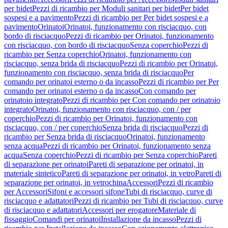
per bidet
Pezzi di ricambio per Moduli sanitari per bidet
Per bidet
sospesi e a pavimento
Pezzi di ricambio per Per bidet sospesi e a
pavimento
Orinatoi
Orinatoi, funzionamento con risciacquo, con
bordo di risciacquo
Pezzi di ricambio per Orinatoi, funzionamento
con risciacquo, con bordo di risciacquo
Senza coperchio
Pezzi di
ricambio per Senza coperchio
Orinatoi, funzionamento con
risciacquo, senza brida di risciacquo
Pezzi di ricambio per Orinatoi,
funzionamento con risciacquo, senza brida di risciacquo
Per
comando per orinatoi esterno o da incasso
Pezzi di ricambio per Per
comando per orinatoi esterno o da incasso
Con comando per
orinatoio integrato
Pezzi di ricambio per Con comando per orinatoio
integrato
Orinatoi, funzionamento con risciacquo, con / per
coperchio
Pezzi di ricambio per Orinatoi, funzionamento con
risciacquo, con / per coperchio
Senza brida di risciacquo
Pezzi di
ricambio per Senza brida di risciacquo
Orinatoi, funzionamento
senza acqua
Pezzi di ricambio per Orinatoi, funzionamento senza
acqua
Senza coperchio
Pezzi di ricambio per Senza coperchio
Pareti
di separazione per orinatoi
Pareti di separazione per orinatoi, in
materiale sintetico
Pareti di separazione per orinatoi, in vetro
Pareti di
separazione per orinatoi, in vetrochina
Accessori
Pezzi di ricambio
per Accessori
Sifoni e accessori sifone
Tubi di risciacquo, curve di
risciacquo e adattatori
Pezzi di ricambio per Tubi di risciacquo, curve
di risciacquo e adattatori
Accessori per erogatore
Materiale di
fissaggio
Comandi per orinatoi
Installazione da incasso
Pezzi di