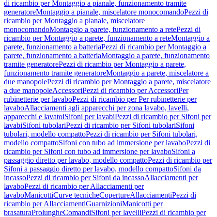
di ricambio per Montaggio a pianale, funzionamento tramite
generatore
Montaggio a pianale, miscelatore monocomando
Pezzi di
ricambio per Montaggio a pianale, miscelatore
monocomando
Montaggio a parete, funzionamento a rete
Pezzi di
ricambio per Montaggio a parete, funzionamento a rete
Montaggio a
parete, funzionamento a batteria
Pezzi di ricambio per Montaggio a
parete, funzionamento a batteria
Montaggio a parete, funzionamento
tramite generatore
Pezzi di ricambio per Montaggio a parete,
funzionamento tramite generatore
Montaggio a parete, miscelatore a
due manopole
Pezzi di ricambio per Montaggio a parete, miscelatore
a due manopole
Accessori
Pezzi di ricambio per Accessori
Per
rubinetterie per lavabo
Pezzi di ricambio per Per rubinetterie per
lavabo
Allacciamenti agli apparecchi per zona lavabo, lavelli,
apparecchi e lavatoi
Sifoni per lavabi
Pezzi di ricambio per Sifoni per
lavabi
Sifoni tubolari
Pezzi di ricambio per Sifoni tubolari
Sifoni
tubolari, modello compatto
Pezzi di ricambio per Sifoni tubolari,
modello compatto
Sifoni con tubo ad immersione per lavabo
Pezzi di
ricambio per Sifoni con tubo ad immersione per lavabo
Sifoni a
passaggio diretto per lavabo, modello compatto
Pezzi di ricambio per
Sifoni a passaggio diretto per lavabo, modello compatto
Sifoni da
incasso
Pezzi di ricambio per Sifoni da incasso
Allacciamenti per
lavabo
Pezzi di ricambio per Allacciamenti per
lavabo
Manicotti
Curve tecniche
Coperture
Allacciamenti
Pezzi di
ricambio per Allacciamenti
Guarnizioni
Manicotti per
brasatura
Prolunghe
Comandi
Sifoni per lavelli
Pezzi di ricambio per