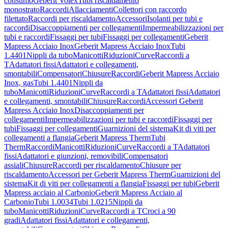
consumo
Geberit Volex
Tubi riscaldamento
monostrato
Raccordi
Allacciamenti
Collettori con raccordo
filettato
Raccordi per riscaldamento
Accessori
Isolanti per tubi e
raccordi
Disaccoppiamenti per collegamenti
Impermeabilizzazioni per
tubi e raccordi
Fissaggi per tubi
Fissaggi per collegamenti
Geberit
Mapress Acciaio Inox
Geberit Mapress Acciaio Inox
Tubi
1.4401
Nippli da tubo
Manicotti
Riduzioni
Curve
Raccordi a
T
Adattatori fissi
Adattatori e collegamenti,
smontabili
Compensatori
Chiusure
Raccordi
Geberit Mapress Acciaio
Inox, gas
Tubi 1.4401
Nippli da
tubo
Manicotti
Riduzioni
Curve
Raccordi a T
Adattatori fissi
Adattatori
e collegamenti, smontabili
Chiusure
Raccordi
Accessori Geberit
Mapress Acciaio Inox
Disaccoppiamenti per
collegamenti
Impermeabilizzazioni per tubi e raccordi
Fissaggi per
tubi
Fissaggi per collegamenti
Guarnizioni del sistema
Kit di viti per
collegamenti a flangia
Geberit Mapress Therm
Tubi
Therm
Raccordi
Manicotti
Riduzioni
Curve
Raccordi a T
Adattatori
fissi
Adattatori e giunzioni, removibili
Compensatori
assiali
Chiusure
Raccordi per riscaldamento
Chiusure per
riscaldamento
Accessori per Geberit Mapress Therm
Guarnizioni del
sistema
Kit di viti per collegamenti a flangia
Fissaggi per tubi
Geberit
Mapress acciaio al Carbonio
Geberit Mapress Acciaio al
Carbonio
Tubi 1.0034
Tubi 1.0215
Nippli da
tubo
Manicotti
Riduzioni
Curve
Raccordi a T
Croci a 90
gradi
Adattatori fissi
Adattatori e collegamenti,