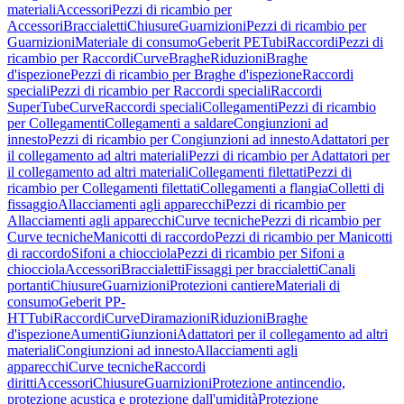
materiali
Accessori
Pezzi di ricambio per
Accessori
Braccialetti
Chiusure
Guarnizioni
Pezzi di ricambio per
Guarnizioni
Materiale di consumo
Geberit PE
Tubi
Raccordi
Pezzi di
ricambio per Raccordi
Curve
Braghe
Riduzioni
Braghe
d'ispezione
Pezzi di ricambio per Braghe d'ispezione
Raccordi
speciali
Pezzi di ricambio per Raccordi speciali
Raccordi
SuperTube
Curve
Raccordi speciali
Collegamenti
Pezzi di ricambio
per Collegamenti
Collegamenti a saldare
Congiunzioni ad
innesto
Pezzi di ricambio per Congiunzioni ad innesto
Adattatori per
il collegamento ad altri materiali
Pezzi di ricambio per Adattatori per
il collegamento ad altri materiali
Collegamenti filettati
Pezzi di
ricambio per Collegamenti filettati
Collegamenti a flangia
Colletti di
fissaggio
Allacciamenti agli apparecchi
Pezzi di ricambio per
Allacciamenti agli apparecchi
Curve tecniche
Pezzi di ricambio per
Curve tecniche
Manicotti di raccordo
Pezzi di ricambio per Manicotti
di raccordo
Sifoni a chiocciola
Pezzi di ricambio per Sifoni a
chiocciola
Accessori
Braccialetti
Fissaggi per braccialetti
Canali
portanti
Chiusure
Guarnizioni
Protezioni cantiere
Materiali di
consumo
Geberit PP-
HT
Tubi
Raccordi
Curve
Diramazioni
Riduzioni
Braghe
d'ispezione
Aumenti
Giunzioni
Adattatori per il collegamento ad altri
materiali
Congiunzioni ad innesto
Allacciamenti agli
apparecchi
Curve tecniche
Raccordi
diritti
Accessori
Chiusure
Guarnizioni
Protezione antincendio,
protezione acustica e protezione dall'umidità
Protezione