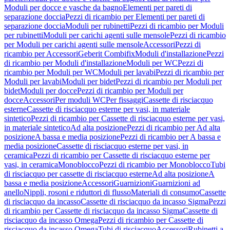
Moduli per docce e vasche da bagno
Elementi per pareti di
separazione doccia
Pezzi di ricambio per Elementi per pareti di
separazione doccia
Moduli per rubinetti
Pezzi di ricambio per Moduli
per rubinetti
Moduli per carichi agenti sulle mensole
Pezzi di ricambio
per Moduli per carichi agenti sulle mensole
Accessori
Pezzi di
ricambio per Accessori
Geberit Combifix
Moduli d'installazione
Pezzi
di ricambio per Moduli d'installazione
Moduli per WC
Pezzi di
ricambio per Moduli per WC
Moduli per lavabi
Pezzi di ricambio per
Moduli per lavabi
Moduli per bidet
Pezzi di ricambio per Moduli per
bidet
Moduli per docce
Pezzi di ricambio per Moduli per
docce
Accessori
Per moduli WC
Per fissaggi
Cassette di risciacquo
esterne
Cassette di risciacquo esterne per vasi, in materiale
sintetico
Pezzi di ricambio per Cassette di risciacquo esterne per vasi,
in materiale sintetico
Ad alta posizione
Pezzi di ricambio per Ad alta
posizione
A bassa e media posizione
Pezzi di ricambio per A bassa e
media posizione
Cassette di risciacquo esterne per vasi, in
ceramica
Pezzi di ricambio per Cassette di risciacquo esterne per
vasi, in ceramica
Monoblocco
Pezzi di ricambio per Monoblocco
Tubi
di risciacquo per cassette di risciacquo esterne
Ad alta posizione
A
bassa e media posizione
Accessori
Guarnizioni
Guarnizioni ad
anello
Nippli, rosoni e riduttori di flusso
Materiali di consumo
Cassette
di risciacquo da incasso
Cassette di risciacquo da incasso Sigma
Pezzi
di ricambio per Cassette di risciacquo da incasso Sigma
Cassette di
risciacquo da incasso Omega
Pezzi di ricambio per Cassette di
risciacquo da incasso Omega
Tubi di risciacquo
Accessori
Rubinetti a