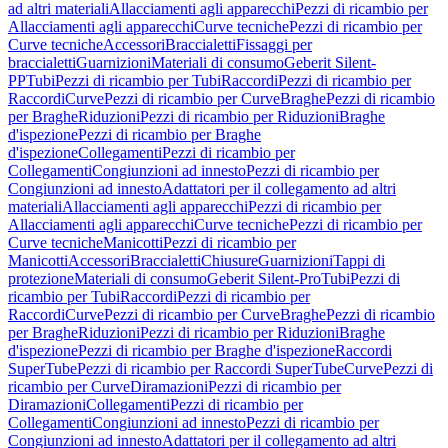
ad altri materiali
Allacciamenti agli apparecchi
Pezzi di ricambio per
Allacciamenti agli apparecchi
Curve tecniche
Pezzi di ricambio per
Curve tecniche
Accessori
Braccialetti
Fissaggi per
braccialetti
Guarnizioni
Materiali di consumo
Geberit Silent-
PP
Tubi
Pezzi di ricambio per Tubi
Raccordi
Pezzi di ricambio per
Raccordi
Curve
Pezzi di ricambio per Curve
Braghe
Pezzi di ricambio
per Braghe
Riduzioni
Pezzi di ricambio per Riduzioni
Braghe
d'ispezione
Pezzi di ricambio per Braghe
d'ispezione
Collegamenti
Pezzi di ricambio per
Collegamenti
Congiunzioni ad innesto
Pezzi di ricambio per
Congiunzioni ad innesto
Adattatori per il collegamento ad altri
materiali
Allacciamenti agli apparecchi
Pezzi di ricambio per
Allacciamenti agli apparecchi
Curve tecniche
Pezzi di ricambio per
Curve tecniche
Manicotti
Pezzi di ricambio per
Manicotti
Accessori
Braccialetti
Chiusure
Guarnizioni
Tappi di
protezione
Materiali di consumo
Geberit Silent-Pro
Tubi
Pezzi di
ricambio per Tubi
Raccordi
Pezzi di ricambio per
Raccordi
Curve
Pezzi di ricambio per Curve
Braghe
Pezzi di ricambio
per Braghe
Riduzioni
Pezzi di ricambio per Riduzioni
Braghe
d'ispezione
Pezzi di ricambio per Braghe d'ispezione
Raccordi
SuperTube
Pezzi di ricambio per Raccordi SuperTube
Curve
Pezzi di
ricambio per Curve
Diramazioni
Pezzi di ricambio per
Diramazioni
Collegamenti
Pezzi di ricambio per
Collegamenti
Congiunzioni ad innesto
Pezzi di ricambio per
Congiunzioni ad innesto
Adattatori per il collegamento ad altri