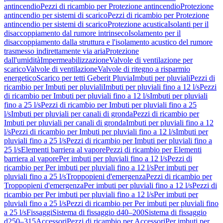
antincendio
Pezzi di ricambio per Protezione antincendio
Protezione
antincendio per sistemi di scarico
Pezzi di ricambio per Protezione
antincendio per sistemi di scarico
Protezione acustica
Isolanti per il
disaccoppiamento dal rumore intrinseco
Isolamento per il
disaccoppiamento dalla struttura e l'isolamento acustico del rumore
trasmesso indirettamente via aria
Protezione
dall'umidità
Impermeabilizzazione
Valvole di ventilazione per
scarico
Valvole di ventilazione
Valvole di ritegno a risparmio
energetico
Scarico per tetti Geberit Pluvia
Imbuti per pluviali
Pezzi di
ricambio per Imbuti per pluviali
Imbuti per pluviali fino a 12 l/s
Pezzi
di ricambio per Imbuti per pluviali fino a 12 l/s
Imbuti per pluviali
fino a 25 l/s
Pezzi di ricambio per Imbuti per pluviali fino a 25
l/s
Imbuti per pluviali per canali di gronda
Pezzi di ricambio per
Imbuti per pluviali per canali di gronda
Imbuti per pluviali fino a 12
l/s
Pezzi di ricambio per Imbuti per pluviali fino a 12 l/s
Imbuti per
pluviali fino a 25 l/s
Pezzi di ricambio per Imbuti per pluviali fino a
25 l/s
Elementi barriera al vapore
Pezzi di ricambio per Elementi
barriera al vapore
Per imbuti per pluviali fino a 12 l/s
Pezzi di
ricambio per Per imbuti per pluviali fino a 12 l/s
Per imbuti per
pluviali fino a 25 l/s
Troppopieni d'emergenza
Pezzi di ricambio per
Troppopieni d'emergenza
Per imbuti per pluviali fino a 12 l/s
Pezzi di
ricambio per Per imbuti per pluviali fino a 12 l/s
Per imbuti per
pluviali fino a 25 l/s
Pezzi di ricambio per Per imbuti per pluviali fino
a 25 l/s
Fissaggi
Sistema di fissaggio d40–200
Sistema di fissaggio
d250–315
Accessori
Pezzi di ricambio per Accessori
Per imbuti per