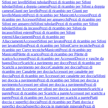
Sifoni per lavelli
Sifoni tubolari
Pezzi di ricambio per Sifoni
tubolari
Sifoni a doppia camera
Pezzi di ricambio per Sifoni a doppia
camera
Giunti per lavello
Pezzi di ricambio per Giunti per
lavello
Manicotti
Pezzi di ricambio per Manicotti
Accessori
Pezzi di
ricambio per Accessori
Sifoni per apparecchi
Pezzi di ricambio per
Sifoni per apparecchi
Sifoni tubolari
Pezzi di ricambio per Sifoni
tubolari
Sifoni da incasso
Pezzi di ricambio per Sifoni da
incasso
Sifoni esterni
Pezzi di ricambio per Sifoni
esterni
Allacciamenti
Pezzi di ricambio per
Allacciamenti
Accessori
Sifoni per lavatoi
Pezzi di ricambio per Sifoni
per lavatoi
Sifoni
Pezzi di ricambio per Sifoni
Curve tecniche
Pezzi di
ricambio per Curve tecniche
Manicotti
Pezzi di ricambio per
Manicotti
Pilette di scarico
Pezzi di ricambio per Pilette di
scarico
Accessori
Pezzi di ricambio per Accessori
Docce e vasche da
bagno
Docce
Scarichi a pavimento per docce
Pezzi di ricambio per
Scarichi a pavimento per docce
Canalette per doccia
Pezzi di
ricambio per Canalette per doccia
Accessori per canalette per
doccia
Pezzi di ricambio per Accessori per canalette per doccia
Sifoni
per doccia a pavimento
Pezzi di ricambio per Sifoni per doccia a
pavimento
Accessori per sifoni per doccia a pavimento
Pezzi di
ricambio per Accessori per sifoni per doccia a pavimento
Scarichi a
parete
Pezzi di ricambio per Scarichi a parete
Accessori per scarichi a
parete
Pezzi di ricambio per Accessori per scarichi a parete
Piatti
doccia e superfici doccia
Pezzi di ricambio per Piatti doccia e
superfici doccia
Superfici doccia in materiale minerale
Pezzi di