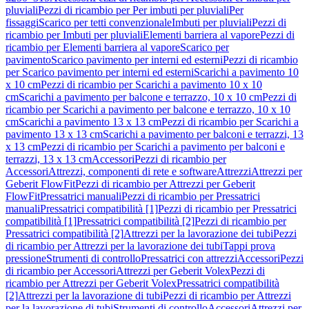
pluviali
Pezzi di ricambio per Per imbuti per pluviali
Per
fissaggi
Scarico per tetti convenzionale
Imbuti per pluviali
Pezzi di
ricambio per Imbuti per pluviali
Elementi barriera al vapore
Pezzi di
ricambio per Elementi barriera al vapore
Scarico per
pavimento
Scarico pavimento per interni ed esterni
Pezzi di ricambio
per Scarico pavimento per interni ed esterni
Scarichi a pavimento 10
x 10 cm
Pezzi di ricambio per Scarichi a pavimento 10 x 10
cm
Scarichi a pavimento per balcone e terrazzo, 10 x 10 cm
Pezzi di
ricambio per Scarichi a pavimento per balcone e terrazzo, 10 x 10
cm
Scarichi a pavimento 13 x 13 cm
Pezzi di ricambio per Scarichi a
pavimento 13 x 13 cm
Scarichi a pavimento per balconi e terrazzi, 13
x 13 cm
Pezzi di ricambio per Scarichi a pavimento per balconi e
terrazzi, 13 x 13 cm
Accessori
Pezzi di ricambio per
Accessori
Attrezzi, componenti di rete e software
Attrezzi
Attrezzi per
Geberit FlowFit
Pezzi di ricambio per Attrezzi per Geberit
FlowFit
Pressatrici manuali
Pezzi di ricambio per Pressatrici
manuali
Pressatrici compatibilità [1]
Pezzi di ricambio per Pressatrici
compatibilità [1]
Pressatrici compatibilità [2]
Pezzi di ricambio per
Pressatrici compatibilità [2]
Attrezzi per la lavorazione dei tubi
Pezzi
di ricambio per Attrezzi per la lavorazione dei tubi
Tappi prova
pressione
Strumenti di controllo
Pressatrici con attrezzi
Accessori
Pezzi
di ricambio per Accessori
Attrezzi per Geberit Volex
Pezzi di
ricambio per Attrezzi per Geberit Volex
Pressatrici compatibilità
[2]
Attrezzi per la lavorazione di tubi
Pezzi di ricambio per Attrezzi
per la lavorazione di tubi
Strumenti di controllo
Accessori
Attrezzi per