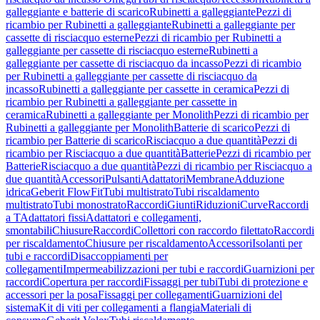
galleggiante e batterie di scarico
Rubinetti a galleggiante
Pezzi di
ricambio per Rubinetti a galleggiante
Rubinetti a galleggiante per
cassette di risciacquo esterne
Pezzi di ricambio per Rubinetti a
galleggiante per cassette di risciacquo esterne
Rubinetti a
galleggiante per cassette di risciacquo da incasso
Pezzi di ricambio
per Rubinetti a galleggiante per cassette di risciacquo da
incasso
Rubinetti a galleggiante per cassette in ceramica
Pezzi di
ricambio per Rubinetti a galleggiante per cassette in
ceramica
Rubinetti a galleggiante per Monolith
Pezzi di ricambio per
Rubinetti a galleggiante per Monolith
Batterie di scarico
Pezzi di
ricambio per Batterie di scarico
Risciacquo a due quantità
Pezzi di
ricambio per Risciacquo a due quantità
Batterie
Pezzi di ricambio per
Batterie
Risciacquo a due quantità
Pezzi di ricambio per Risciacquo a
due quantità
Accessori
Pulsanti
Adattatori
Membrane
Adduzione
idrica
Geberit FlowFit
Tubi multistrato
Tubi riscaldamento
multistrato
Tubi monostrato
Raccordi
Giunti
Riduzioni
Curve
Raccordi
a T
Adattatori fissi
Adattatori e collegamenti,
smontabili
Chiusure
Raccordi
Collettori con raccordo filettato
Raccordi
per riscaldamento
Chiusure per riscaldamento
Accessori
Isolanti per
tubi e raccordi
Disaccoppiamenti per
collegamenti
Impermeabilizzazioni per tubi e raccordi
Guarnizioni per
raccordi
Copertura per raccordi
Fissaggi per tubi
Tubi di protezione e
accessori per la posa
Fissaggi per collegamenti
Guarnizioni del
sistema
Kit di viti per collegamenti a flangia
Materiali di