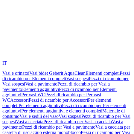
IT
Vasi e orinatoi
Vasi bidet Geberit AquaClean
Elementi completi
Pezzi
di ricambio per Elementi completi
Vasi sospesi
Pezzi di ricambio per
Vasi sospesi
Vasi a pavimento
Pezzi di ricambio per Vasi a
pavimento
Elementi aggiuntivi
Pezzi di ricambio per Elementi
aggiuntivi
Per vasi WC
Pezzi di ricambio per Per vasi
WC
Accessori
Pezzi di ricambio per Accessori
Per elementi
completi
Per elementi aggiuntivi
Pezzi di ricambio per Per elementi
aggiuntivi
Per elementi aggiuntivi e elementi completi
Materiale di
consumo
Vasi e sedili del vaso
Vasi sospesi
Pezzi di ricambio per Vasi
sospesi
Vasi a cacciata
Pezzi di ricambio per Vasi a cacciata
Vasi a
pavimento
Pezzi di ricambio per Vasi a pavimento
Vasi a cacciata per
cassetta di risciacquo esterna monoblocco
Pezzi di ricambio per Vasi