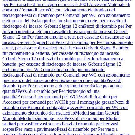
per Per cassette di risciacquo da incasso 300T
Accessori
Materiale di
consumo
Comandi per WC con azionamento elettronico del
risciacquo
Pezzi di ricambio per Comandi per WC con azionamento
elettronico del risciacquo
Per funzionamento a rete, per cassette di
risciacquo da incasso Geberit Sigma 12 cm
Pezzi di ricambio per Per
funzionamento a rete, per cassette di risciacquo da incasso Geberit
Sigma 12 cm
Per funzionamento a rete, per cassette di risciacquo da
incasso Geberit Sigma 8 cm
Pezzi di ricambio per Per funzionamento
a rete, per cassette di risciacquo da incasso Geberit Sigma 8 cm
Per
funzionamento a batteria, per cassette di risciacquo da incasso
Geberit Sigma 12 cm
Pezzi di ricambio per Per funzionamento a
batteria, per cassette di risciacquo da incasso Geberit Sigma 12
cm
Comandi per WC con azionamento pneumatico del
risciacquo
Pezzi di ricambio per Comandi per WC con azionamento
pneumatico del risciacquo
Per risciacquo a due quantità
Pezzi di
ricambio per Per risciacquo a due quantità
Per risciacquo ad una
quantità
Pezzi di ricambio per Per risciacquo ad una
quantità
Accessori per comandi per WC
Pezzi di ricambio per
Accessori per comandi per WC
Kit per il montaggio grezzo
Pezzi di
ricambio per Kit per il montaggio grezzo
Per comandi per WC con
azionamento elettronico del risciacquo
Moduli sanitari Geberit
Monolith
Moduli sanitari per vasi
Pezzi di ricambio per Moduli
sanitari per vasi
Per vasi sospesi
Pezzi di ricambio per Per vasi
sospesi
Per vaso a pavimento
Pezzi di ricambio per Per vaso a
pavimento
Accessori
Pezzi di ricambio per Accessori
Moduli sanitari