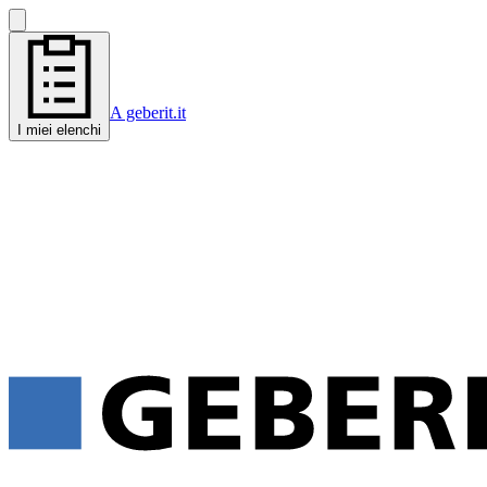
A geberit.it
I miei elenchi