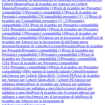
Geberit Mapress
Pezzi di ricambio per Attrezzi per Geberit
Mapress
Pressatrici compatibilità [1]
Pezzi di ricambio per Pressatrici
compatibilità [1]
Pressatrici compatibilità [2]
Pezzi di ricambio per
Pressatrici compatibilità [2]
Compatibilità pressatrici [1] / [2]
Pezzi di
ricambio per Compatibilità pressatrici [1] / [2]
Pressatrici
compatibilità [2XL]
Pezzi di ricambio per Pressatrici compatibilità
[2XL]
Pressatrici compatibilità [3]
Pezzi di ricambio per Pressatrici
compatibilità [3]
Pressatrici compatibilità [4]
Pezzi di ricambio per
Pressatrici compatibilità [4]
Attrezzi per la lavorazione di tubi
Pezzi di
ricambio per Attrezzi per la lavorazione di tubi
Tappi prova
pressione
Strumenti di controllo
Accessori
Pressatrici
Pezzi di ricambio
per Pressatrici
Pressatrici compatibilità [1]
Pezzi di ricambio per
Pressatrici compatibilità [1]
Pressatrici compatibilità [2]
Pezzi di
ricambio per Pressatrici compatibilità [2]
Pressatrici compatibilità
[2XL]
Pezzi di ricambio per Pressatrici compatibilità
[2XL]
Pressatrici compatibilità [4]
Pezzi di ricambio per Pressatrici
compatibilità [4]
Per sistemi di pannelli radianti Geberit
Srotolatori
tubi
Attrezzi per Geberit Silent-db20 / Geberit PE
Pezzi di ricambio
per Attrezzi per Geberit Silent-db20 / Geberit PE
Attrezzi per
saldatura elettrica
Pezzi di ricambio per Attrezzi per saldatura
elettrica
Attrezzi per saldatura a specchio
Accessori attrezzi per
saldatura a specchio
Pezzi di ricambio per Accessori attrezzi per
saldatura a specchio
Attrezzi per la lavorazione di tubi
Pezzi di
ricambio per Attrezzi per la lavorazione di