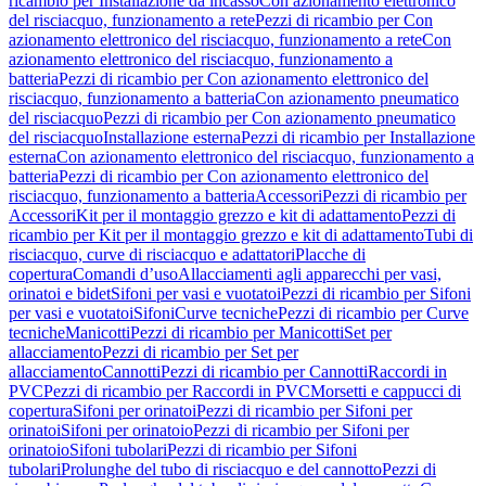
ricambio per Installazione da incasso
Con azionamento elettronico
del risciacquo, funzionamento a rete
Pezzi di ricambio per Con
azionamento elettronico del risciacquo, funzionamento a rete
Con
azionamento elettronico del risciacquo, funzionamento a
batteria
Pezzi di ricambio per Con azionamento elettronico del
risciacquo, funzionamento a batteria
Con azionamento pneumatico
del risciacquo
Pezzi di ricambio per Con azionamento pneumatico
del risciacquo
Installazione esterna
Pezzi di ricambio per Installazione
esterna
Con azionamento elettronico del risciacquo, funzionamento a
batteria
Pezzi di ricambio per Con azionamento elettronico del
risciacquo, funzionamento a batteria
Accessori
Pezzi di ricambio per
Accessori
Kit per il montaggio grezzo e kit di adattamento
Pezzi di
ricambio per Kit per il montaggio grezzo e kit di adattamento
Tubi di
risciacquo, curve di risciacquo e adattatori
Placche di
copertura
Comandi d’uso
Allacciamenti agli apparecchi per vasi,
orinatoi e bidet
Sifoni per vasi e vuotatoi
Pezzi di ricambio per Sifoni
per vasi e vuotatoi
Sifoni
Curve tecniche
Pezzi di ricambio per Curve
tecniche
Manicotti
Pezzi di ricambio per Manicotti
Set per
allacciamento
Pezzi di ricambio per Set per
allacciamento
Cannotti
Pezzi di ricambio per Cannotti
Raccordi in
PVC
Pezzi di ricambio per Raccordi in PVC
Morsetti e cappucci di
copertura
Sifoni per orinatoi
Pezzi di ricambio per Sifoni per
orinatoi
Sifoni per orinatoio
Pezzi di ricambio per Sifoni per
orinatoio
Sifoni tubolari
Pezzi di ricambio per Sifoni
tubolari
Prolunghe del tubo di risciacquo e del cannotto
Pezzi di