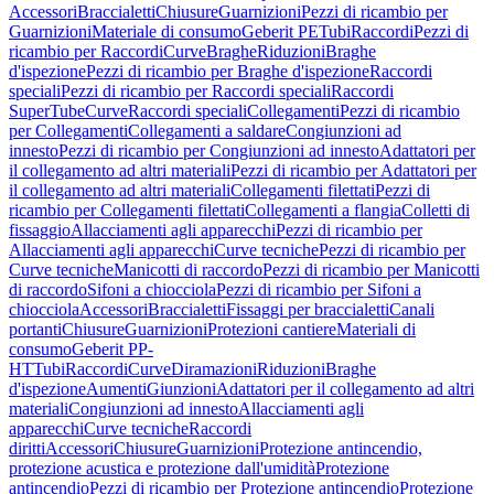
Accessori
Braccialetti
Chiusure
Guarnizioni
Pezzi di ricambio per
Guarnizioni
Materiale di consumo
Geberit PE
Tubi
Raccordi
Pezzi di
ricambio per Raccordi
Curve
Braghe
Riduzioni
Braghe
d'ispezione
Pezzi di ricambio per Braghe d'ispezione
Raccordi
speciali
Pezzi di ricambio per Raccordi speciali
Raccordi
SuperTube
Curve
Raccordi speciali
Collegamenti
Pezzi di ricambio
per Collegamenti
Collegamenti a saldare
Congiunzioni ad
innesto
Pezzi di ricambio per Congiunzioni ad innesto
Adattatori per
il collegamento ad altri materiali
Pezzi di ricambio per Adattatori per
il collegamento ad altri materiali
Collegamenti filettati
Pezzi di
ricambio per Collegamenti filettati
Collegamenti a flangia
Colletti di
fissaggio
Allacciamenti agli apparecchi
Pezzi di ricambio per
Allacciamenti agli apparecchi
Curve tecniche
Pezzi di ricambio per
Curve tecniche
Manicotti di raccordo
Pezzi di ricambio per Manicotti
di raccordo
Sifoni a chiocciola
Pezzi di ricambio per Sifoni a
chiocciola
Accessori
Braccialetti
Fissaggi per braccialetti
Canali
portanti
Chiusure
Guarnizioni
Protezioni cantiere
Materiali di
consumo
Geberit PP-
HT
Tubi
Raccordi
Curve
Diramazioni
Riduzioni
Braghe
d'ispezione
Aumenti
Giunzioni
Adattatori per il collegamento ad altri
materiali
Congiunzioni ad innesto
Allacciamenti agli
apparecchi
Curve tecniche
Raccordi
diritti
Accessori
Chiusure
Guarnizioni
Protezione antincendio,
protezione acustica e protezione dall'umidità
Protezione
antincendio
Pezzi di ricambio per Protezione antincendio
Protezione