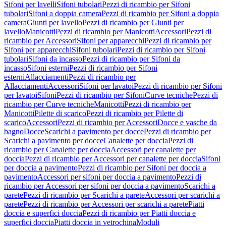
Sifoni per lavelli
Sifoni tubolari
Pezzi di ricambio per Sifoni
tubolari
Sifoni a doppia camera
Pezzi di ricambio per Sifoni a doppia
camera
Giunti per lavello
Pezzi di ricambio per Giunti per
lavello
Manicotti
Pezzi di ricambio per Manicotti
Accessori
Pezzi di
ricambio per Accessori
Sifoni per apparecchi
Pezzi di ricambio per
Sifoni per apparecchi
Sifoni tubolari
Pezzi di ricambio per Sifoni
tubolari
Sifoni da incasso
Pezzi di ricambio per Sifoni da
incasso
Sifoni esterni
Pezzi di ricambio per Sifoni
esterni
Allacciamenti
Pezzi di ricambio per
Allacciamenti
Accessori
Sifoni per lavatoi
Pezzi di ricambio per Sifoni
per lavatoi
Sifoni
Pezzi di ricambio per Sifoni
Curve tecniche
Pezzi di
ricambio per Curve tecniche
Manicotti
Pezzi di ricambio per
Manicotti
Pilette di scarico
Pezzi di ricambio per Pilette di
scarico
Accessori
Pezzi di ricambio per Accessori
Docce e vasche da
bagno
Docce
Scarichi a pavimento per docce
Pezzi di ricambio per
Scarichi a pavimento per docce
Canalette per doccia
Pezzi di
ricambio per Canalette per doccia
Accessori per canalette per
doccia
Pezzi di ricambio per Accessori per canalette per doccia
Sifoni
per doccia a pavimento
Pezzi di ricambio per Sifoni per doccia a
pavimento
Accessori per sifoni per doccia a pavimento
Pezzi di
ricambio per Accessori per sifoni per doccia a pavimento
Scarichi a
parete
Pezzi di ricambio per Scarichi a parete
Accessori per scarichi a
parete
Pezzi di ricambio per Accessori per scarichi a parete
Piatti
doccia e superfici doccia
Pezzi di ricambio per Piatti doccia e
superfici doccia
Piatti doccia in vetrochina
Moduli