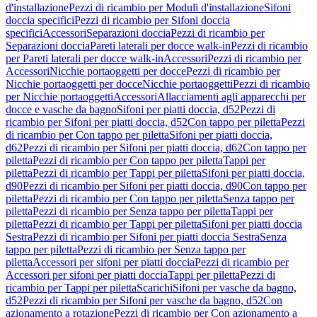
d'installazione
Pezzi di ricambio per Moduli d'installazione
Sifoni
doccia specifici
Pezzi di ricambio per Sifoni doccia
specifici
Accessori
Separazioni doccia
Pezzi di ricambio per
Separazioni doccia
Pareti laterali per docce walk-in
Pezzi di ricambio
per Pareti laterali per docce walk-in
Accessori
Pezzi di ricambio per
Accessori
Nicchie portaoggetti per docce
Pezzi di ricambio per
Nicchie portaoggetti per docce
Nicchie portaoggetti
Pezzi di ricambio
per Nicchie portaoggetti
Accessori
Allacciamenti agli apparecchi per
docce e vasche da bagno
Sifoni per piatti doccia, d52
Pezzi di
ricambio per Sifoni per piatti doccia, d52
Con tappo per piletta
Pezzi
di ricambio per Con tappo per piletta
Sifoni per piatti doccia,
d62
Pezzi di ricambio per Sifoni per piatti doccia, d62
Con tappo per
piletta
Pezzi di ricambio per Con tappo per piletta
Tappi per
piletta
Pezzi di ricambio per Tappi per piletta
Sifoni per piatti doccia,
d90
Pezzi di ricambio per Sifoni per piatti doccia, d90
Con tappo per
piletta
Pezzi di ricambio per Con tappo per piletta
Senza tappo per
piletta
Pezzi di ricambio per Senza tappo per piletta
Tappi per
piletta
Pezzi di ricambio per Tappi per piletta
Sifoni per piatti doccia
Sestra
Pezzi di ricambio per Sifoni per piatti doccia Sestra
Senza
tappo per piletta
Pezzi di ricambio per Senza tappo per
piletta
Accessori per sifoni per piatti doccia
Pezzi di ricambio per
Accessori per sifoni per piatti doccia
Tappi per piletta
Pezzi di
ricambio per Tappi per piletta
Scarichi
Sifoni per vasche da bagno,
d52
Pezzi di ricambio per Sifoni per vasche da bagno, d52
Con
azionamento a rotazione
Pezzi di ricambio per Con azionamento a