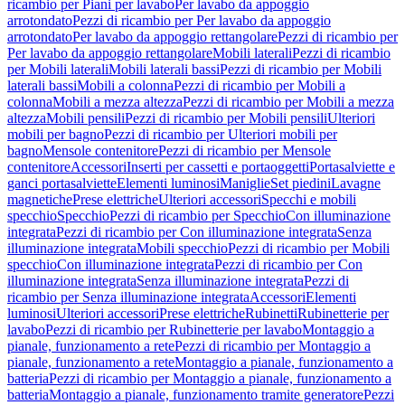
ricambio per Piani per lavabo
Per lavabo da appoggio
arrotondato
Pezzi di ricambio per Per lavabo da appoggio
arrotondato
Per lavabo da appoggio rettangolare
Pezzi di ricambio per
Per lavabo da appoggio rettangolare
Mobili laterali
Pezzi di ricambio
per Mobili laterali
Mobili laterali bassi
Pezzi di ricambio per Mobili
laterali bassi
Mobili a colonna
Pezzi di ricambio per Mobili a
colonna
Mobili a mezza altezza
Pezzi di ricambio per Mobili a mezza
altezza
Mobili pensili
Pezzi di ricambio per Mobili pensili
Ulteriori
mobili per bagno
Pezzi di ricambio per Ulteriori mobili per
bagno
Mensole contenitore
Pezzi di ricambio per Mensole
contenitore
Accessori
Inserti per cassetti e portaoggetti
Portasalviette e
ganci portasalviette
Elementi luminosi
Maniglie
Set piedini
Lavagne
magnetiche
Prese elettriche
Ulteriori accessori
Specchi e mobili
specchio
Specchio
Pezzi di ricambio per Specchio
Con illuminazione
integrata
Pezzi di ricambio per Con illuminazione integrata
Senza
illuminazione integrata
Mobili specchio
Pezzi di ricambio per Mobili
specchio
Con illuminazione integrata
Pezzi di ricambio per Con
illuminazione integrata
Senza illuminazione integrata
Pezzi di
ricambio per Senza illuminazione integrata
Accessori
Elementi
luminosi
Ulteriori accessori
Prese elettriche
Rubinetti
Rubinetterie per
lavabo
Pezzi di ricambio per Rubinetterie per lavabo
Montaggio a
pianale, funzionamento a rete
Pezzi di ricambio per Montaggio a
pianale, funzionamento a rete
Montaggio a pianale, funzionamento a
batteria
Pezzi di ricambio per Montaggio a pianale, funzionamento a
batteria
Montaggio a pianale, funzionamento tramite generatore
Pezzi