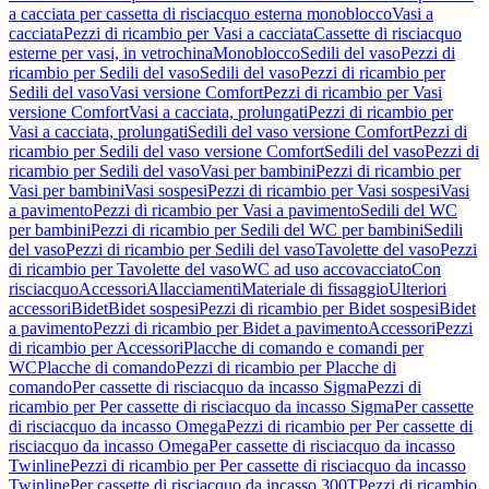
a cacciata per cassetta di risciacquo esterna monoblocco
Vasi a
cacciata
Pezzi di ricambio per Vasi a cacciata
Cassette di risciacquo
esterne per vasi, in vetrochina
Monoblocco
Sedili del vaso
Pezzi di
ricambio per Sedili del vaso
Sedili del vaso
Pezzi di ricambio per
Sedili del vaso
Vasi versione Comfort
Pezzi di ricambio per Vasi
versione Comfort
Vasi a cacciata, prolungati
Pezzi di ricambio per
Vasi a cacciata, prolungati
Sedili del vaso versione Comfort
Pezzi di
ricambio per Sedili del vaso versione Comfort
Sedili del vaso
Pezzi di
ricambio per Sedili del vaso
Vasi per bambini
Pezzi di ricambio per
Vasi per bambini
Vasi sospesi
Pezzi di ricambio per Vasi sospesi
Vasi
a pavimento
Pezzi di ricambio per Vasi a pavimento
Sedili del WC
per bambini
Pezzi di ricambio per Sedili del WC per bambini
Sedili
del vaso
Pezzi di ricambio per Sedili del vaso
Tavolette del vaso
Pezzi
di ricambio per Tavolette del vaso
WC ad uso accovacciato
Con
risciacquo
Accessori
Allacciamenti
Materiale di fissaggio
Ulteriori
accessori
Bidet
Bidet sospesi
Pezzi di ricambio per Bidet sospesi
Bidet
a pavimento
Pezzi di ricambio per Bidet a pavimento
Accessori
Pezzi
di ricambio per Accessori
Placche di comando e comandi per
WC
Placche di comando
Pezzi di ricambio per Placche di
comando
Per cassette di risciacquo da incasso Sigma
Pezzi di
ricambio per Per cassette di risciacquo da incasso Sigma
Per cassette
di risciacquo da incasso Omega
Pezzi di ricambio per Per cassette di
risciacquo da incasso Omega
Per cassette di risciacquo da incasso
Twinline
Pezzi di ricambio per Per cassette di risciacquo da incasso
Twinline
Per cassette di risciacquo da incasso 300T
Pezzi di ricambio