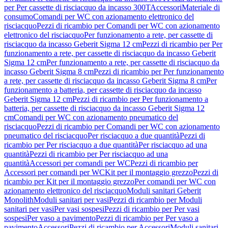
per Per cassette di risciacquo da incasso 300T
Accessori
Materiale di
consumo
Comandi per WC con azionamento elettronico del
risciacquo
Pezzi di ricambio per Comandi per WC con azionamento
elettronico del risciacquo
Per funzionamento a rete, per cassette di
risciacquo da incasso Geberit Sigma 12 cm
Pezzi di ricambio per Per
funzionamento a rete, per cassette di risciacquo da incasso Geberit
Sigma 12 cm
Per funzionamento a rete, per cassette di risciacquo da
incasso Geberit Sigma 8 cm
Pezzi di ricambio per Per funzionamento
a rete, per cassette di risciacquo da incasso Geberit Sigma 8 cm
Per
funzionamento a batteria, per cassette di risciacquo da incasso
Geberit Sigma 12 cm
Pezzi di ricambio per Per funzionamento a
batteria, per cassette di risciacquo da incasso Geberit Sigma 12
cm
Comandi per WC con azionamento pneumatico del
risciacquo
Pezzi di ricambio per Comandi per WC con azionamento
pneumatico del risciacquo
Per risciacquo a due quantità
Pezzi di
ricambio per Per risciacquo a due quantità
Per risciacquo ad una
quantità
Pezzi di ricambio per Per risciacquo ad una
quantità
Accessori per comandi per WC
Pezzi di ricambio per
Accessori per comandi per WC
Kit per il montaggio grezzo
Pezzi di
ricambio per Kit per il montaggio grezzo
Per comandi per WC con
azionamento elettronico del risciacquo
Moduli sanitari Geberit
Monolith
Moduli sanitari per vasi
Pezzi di ricambio per Moduli
sanitari per vasi
Per vasi sospesi
Pezzi di ricambio per Per vasi
sospesi
Per vaso a pavimento
Pezzi di ricambio per Per vaso a
pavimento
Accessori
Pezzi di ricambio per Accessori
Moduli sanitari