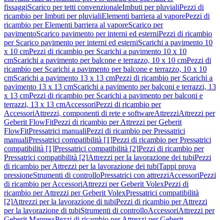
fissaggi
Scarico per tetti convenzionale
Imbuti per pluviali
Pezzi di
ricambio per Imbuti per pluviali
Elementi barriera al vapore
Pezzi di
ricambio per Elementi barriera al vapore
Scarico per
pavimento
Scarico pavimento per interni ed esterni
Pezzi di ricambio
per Scarico pavimento per interni ed esterni
Scarichi a pavimento 10
x 10 cm
Pezzi di ricambio per Scarichi a pavimento 10 x 10
cm
Scarichi a pavimento per balcone e terrazzo, 10 x 10 cm
Pezzi di
ricambio per Scarichi a pavimento per balcone e terrazzo, 10 x 10
cm
Scarichi a pavimento 13 x 13 cm
Pezzi di ricambio per Scarichi a
pavimento 13 x 13 cm
Scarichi a pavimento per balconi e terrazzi, 13
x 13 cm
Pezzi di ricambio per Scarichi a pavimento per balconi e
terrazzi, 13 x 13 cm
Accessori
Pezzi di ricambio per
Accessori
Attrezzi, componenti di rete e software
Attrezzi
Attrezzi per
Geberit FlowFit
Pezzi di ricambio per Attrezzi per Geberit
FlowFit
Pressatrici manuali
Pezzi di ricambio per Pressatrici
manuali
Pressatrici compatibilità [1]
Pezzi di ricambio per Pressatrici
compatibilità [1]
Pressatrici compatibilità [2]
Pezzi di ricambio per
Pressatrici compatibilità [2]
Attrezzi per la lavorazione dei tubi
Pezzi
di ricambio per Attrezzi per la lavorazione dei tubi
Tappi prova
pressione
Strumenti di controllo
Pressatrici con attrezzi
Accessori
Pezzi
di ricambio per Accessori
Attrezzi per Geberit Volex
Pezzi di
ricambio per Attrezzi per Geberit Volex
Pressatrici compatibilità
[2]
Attrezzi per la lavorazione di tubi
Pezzi di ricambio per Attrezzi
per la lavorazione di tubi
Strumenti di controllo
Accessori
Attrezzi per
Geberit Mapress
Pezzi di ricambio per Attrezzi per Geberit