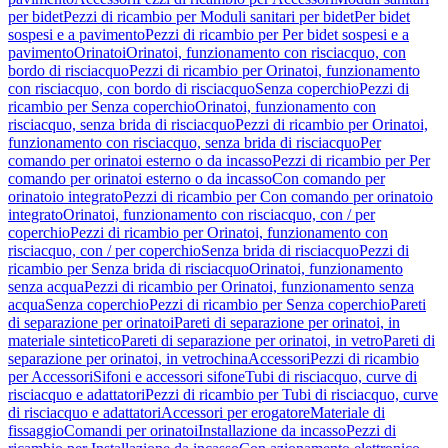
per bidet
Pezzi di ricambio per Moduli sanitari per bidet
Per bidet
sospesi e a pavimento
Pezzi di ricambio per Per bidet sospesi e a
pavimento
Orinatoi
Orinatoi, funzionamento con risciacquo, con
bordo di risciacquo
Pezzi di ricambio per Orinatoi, funzionamento
con risciacquo, con bordo di risciacquo
Senza coperchio
Pezzi di
ricambio per Senza coperchio
Orinatoi, funzionamento con
risciacquo, senza brida di risciacquo
Pezzi di ricambio per Orinatoi,
funzionamento con risciacquo, senza brida di risciacquo
Per
comando per orinatoi esterno o da incasso
Pezzi di ricambio per Per
comando per orinatoi esterno o da incasso
Con comando per
orinatoio integrato
Pezzi di ricambio per Con comando per orinatoio
integrato
Orinatoi, funzionamento con risciacquo, con / per
coperchio
Pezzi di ricambio per Orinatoi, funzionamento con
risciacquo, con / per coperchio
Senza brida di risciacquo
Pezzi di
ricambio per Senza brida di risciacquo
Orinatoi, funzionamento
senza acqua
Pezzi di ricambio per Orinatoi, funzionamento senza
acqua
Senza coperchio
Pezzi di ricambio per Senza coperchio
Pareti
di separazione per orinatoi
Pareti di separazione per orinatoi, in
materiale sintetico
Pareti di separazione per orinatoi, in vetro
Pareti di
separazione per orinatoi, in vetrochina
Accessori
Pezzi di ricambio
per Accessori
Sifoni e accessori sifone
Tubi di risciacquo, curve di
risciacquo e adattatori
Pezzi di ricambio per Tubi di risciacquo, curve
di risciacquo e adattatori
Accessori per erogatore
Materiale di
fissaggio
Comandi per orinatoi
Installazione da incasso
Pezzi di