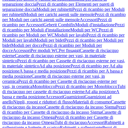
separazione doccia
Pezzi di ricambio per Elementi per pareti di
separazione doccia
Moduli per rubinetti
Pezzi di ricambio per Moduli
per rubinetti
Moduli per carichi agenti sulle mensole
Pezzi di ricambio
per Moduli per carichi agenti sulle mensole
Accessori
Pezzi di
ricambio per Accessori
Geberit Combifix
Moduli d'installazione
Pezzi
di ricambio per Moduli d'installazione
Moduli per WC
Pezzi di
ricambio per Moduli per WC
Moduli per lavabi
Pezzi di ricambio per
Moduli per lavabi
Moduli per bidet
Pezzi di ricambio per Moduli per
bidet
Moduli per docce
Pezzi di ricambio per Moduli per
docce
Accessori
Per moduli WC
Per fissaggi
Cassette di risciacquo
esterne
Cassette di risciacquo esterne per vasi, in materiale
sintetico
Pezzi di ricambio per Cassette di risciacquo esterne per vasi,
in materiale sintetico
Ad alta posizione
Pezzi di ricambio per Ad alta
posizione
A bassa e media posizione
Pezzi di ricambio per A bassa e
media posizione
Cassette di risciacquo esterne per vasi, in
ceramica
Pezzi di ricambio per Cassette di risciacquo esterne per
vasi, in ceramica
Monoblocco
Pezzi di ricambio per Monoblocco
Tubi
di risciacquo per cassette di risciacquo esterne
Ad alta posizione
A
bassa e media posizione
Accessori
Guarnizioni
Guarnizioni ad
anello
Nippli, rosoni e riduttori di flusso
Materiali di consumo
Cassette
di risciacquo da incasso
Cassette di risciacquo da incasso Sigma
Pezzi
di ricambio per Cassette di risciacquo da incasso Sigma
Cassette di
risciacquo da incasso Omega
Pezzi di ricambio per Cassette di
risciacquo da incasso Omega
Tubi di risciacquo
Accessori
Rubinetti a
galleggiante e batterie di scarico
Rubinetti a galleggiante
Pezzi di