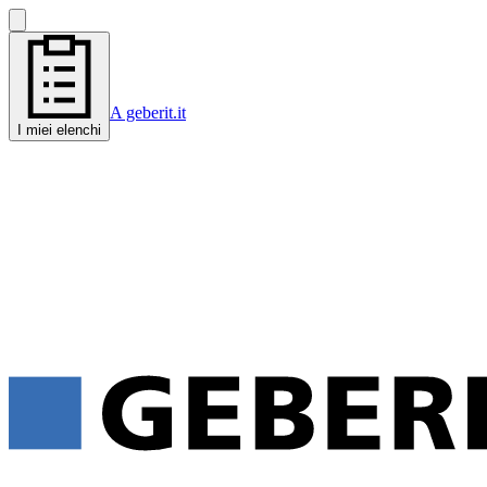
A geberit.it
I miei elenchi