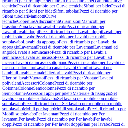
ricambio per Prolunghe del tubo di risciacquo e del cannotto
Curve
tecniche
Pezzi di ricambio per Curve tecniche
Sifoni per bidet
Pezzi di
ricambio per Sifoni per bidet
Sifoni tubolari
Pezzi di ricambio per
Sifoni tubolari
Manicotti
Curve
tecniche
Coperture
Allacciamenti
Guarnizioni
Manicotti per
brasatura
Zona lavabo
Lavabi
Lavabi
Pezzi di ricambio per
Lavabi
Lavabi doppi
Pezzi di ricambio per Lavabi doppi
Lavabi per
mobili sottolavabo
Pezzi di ricambio per Lavabi per mobili
sottolavabo
Lavabi da appoggio
Pezzi di ricambio per Lavabi da
appoggio
Lavamani
Pezzi di ricambio per Lavamani
Lavamani ad
angolo
Lavabi a semincasso
Pezzi di ricambio per Lavabi a
semincasso
Lavabi ad incasso
Pezzi di ricambio per Lavabi ad
incasso
Lavabi da incasso sottopiano
Pezzi di ricambio per Lavabi da
incasso sottopiano
Lavabi a canale
Lavabi Comfort
Lavabi per
bambini
Lavabi a canale
Ulteriori lavabi
Pezzi di ricambio per
Ulteriori lavabi
Vuotatoi
Pezzi di ricambio per Vuotatoi
Lavatoi
polivalenti
Accessori
Colonne
Pezzi di ricambio per
Colonne
Colonne
Semicolonne
Pezzi di ricambio per
Semicolonne
Accessori
Tappi per piletta
Materiale di fissaggio
Set
lavabo con mobile sottolavabo
Set lavabo per mobile con mobile
sottolavabo
Pezzi di ricambio per Set lavabo per mobile con mobile
sottolavabo
Mobili per bagno
Mobili sottolavabo
Pezzi di ricambio per
Mobili sottolavabo
Per lavamani
Pezzi di ricambio per Per
lavamani
Per lavabi
Pezzi di ricambio per Per lavabi
Per lavabi
doppi
Pezzi di ricambio per Per lavabi doppi
Piani per lavabo
Pezzi di