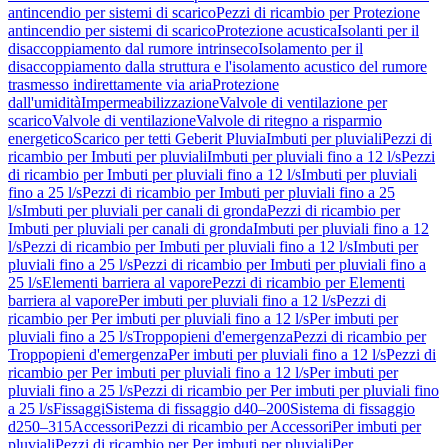
antincendio per sistemi di scarico
Pezzi di ricambio per Protezione
antincendio per sistemi di scarico
Protezione acustica
Isolanti per il
disaccoppiamento dal rumore intrinseco
Isolamento per il
disaccoppiamento dalla struttura e l'isolamento acustico del rumore
trasmesso indirettamente via aria
Protezione
dall'umidità
Impermeabilizzazione
Valvole di ventilazione per
scarico
Valvole di ventilazione
Valvole di ritegno a risparmio
energetico
Scarico per tetti Geberit Pluvia
Imbuti per pluviali
Pezzi di
ricambio per Imbuti per pluviali
Imbuti per pluviali fino a 12 l/s
Pezzi
di ricambio per Imbuti per pluviali fino a 12 l/s
Imbuti per pluviali
fino a 25 l/s
Pezzi di ricambio per Imbuti per pluviali fino a 25
l/s
Imbuti per pluviali per canali di gronda
Pezzi di ricambio per
Imbuti per pluviali per canali di gronda
Imbuti per pluviali fino a 12
l/s
Pezzi di ricambio per Imbuti per pluviali fino a 12 l/s
Imbuti per
pluviali fino a 25 l/s
Pezzi di ricambio per Imbuti per pluviali fino a
25 l/s
Elementi barriera al vapore
Pezzi di ricambio per Elementi
barriera al vapore
Per imbuti per pluviali fino a 12 l/s
Pezzi di
ricambio per Per imbuti per pluviali fino a 12 l/s
Per imbuti per
pluviali fino a 25 l/s
Troppopieni d'emergenza
Pezzi di ricambio per
Troppopieni d'emergenza
Per imbuti per pluviali fino a 12 l/s
Pezzi di
ricambio per Per imbuti per pluviali fino a 12 l/s
Per imbuti per
pluviali fino a 25 l/s
Pezzi di ricambio per Per imbuti per pluviali fino
a 25 l/s
Fissaggi
Sistema di fissaggio d40–200
Sistema di fissaggio
d250–315
Accessori
Pezzi di ricambio per Accessori
Per imbuti per
pluviali
Pezzi di ricambio per Per imbuti per pluviali
Per