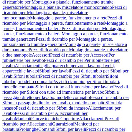
di ricambio per Montaggio a pianale, funzionamento tramite
generatore
Montaggio a pianale, miscelatore monocomando
Pezzi di
ricambio per Montaggio a pianale, miscelatore
monocomando
Montaggio a parete, funzionamento a rete
Pezzi di
ricambio per Montaggio a parete, funzionamento a rete
Montaggio a
parete, funzionamento a batteria
Pezzi di ricambio per Montaggio a
parete, funzionamento a batteria
Montaggio a parete, funzionamento
tramite generatore
Pezzi di ricambio per Montaggio a parete,
funzionamento tramite generatore
Montaggio a parete, miscelatore a
due manopole
Pezzi di ricambio per Montaggio a parete, miscelatore
a due manopole
Accessori
Pezzi di ricambio per Accessori
Per
rubinetterie per lavabo
Pezzi di ricambio per Per rubinetterie per
lavabo
Allacciamenti agli apparecchi per zona lavabo, lavelli,
apparecchi e lavatoi
Sifoni per lavabi
Pezzi di ricambio per Sifoni per
lavabi
Sifoni tubolari
Pezzi di ricambio per Sifoni tubolari
Sifoni
tubolari, modello compatto
Pezzi di ricambio per Sifoni tubolari,
modello compatto
Sifoni con tubo ad immersione per lavabo
Pezzi di
ricambio per Sifoni con tubo ad immersione per lavabo
Sifoni a
passaggio diretto per lavabo, modello compatto
Pezzi di ricambio per
Sifoni a passaggio diretto per lavabo, modello compatto
Sifoni da
incasso
Pezzi di ricambio per Sifoni da incasso
Allacciamenti per
lavabo
Pezzi di ricambio per Allacciamenti per
lavabo
Manicotti
Curve tecniche
Coperture
Allacciamenti
Pezzi di
ricambio per Allacciamenti
Guarnizioni
Manicotti per
brasatura
Prolunghe
Comandi
Sifoni per lavelli
Pezzi di ricambio per