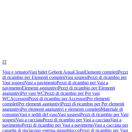
IT
Vasi e orinatoi
Vasi bidet Geberit AquaClean
Elementi completi
Pezzi
di ricambio per Elementi completi
Vasi sospesi
Pezzi di ricambio per
Vasi sospesi
Vasi a pavimento
Pezzi di ricambio per Vasi a
pavimento
Elementi aggiuntivi
Pezzi di ricambio per Elementi
aggiuntivi
Per vasi WC
Pezzi di ricambio per Per vasi
WC
Accessori
Pezzi di ricambio per Accessori
Per elementi
completi
Per elementi aggiuntivi
Pezzi di ricambio per Per elementi
aggiuntivi
Per elementi aggiuntivi e elementi completi
Materiale di
consumo
Vasi e sedili del vaso
Vasi sospesi
Pezzi di ricambio per Vasi
sospesi
Vasi a cacciata
Pezzi di ricambio per Vasi a cacciata
Vasi a
pavimento
Pezzi di ricambio per Vasi a pavimento
Vasi a cacciata per
cassetta di risciacquo esterna monoblocco
Pezzi di ricambio per Vasi