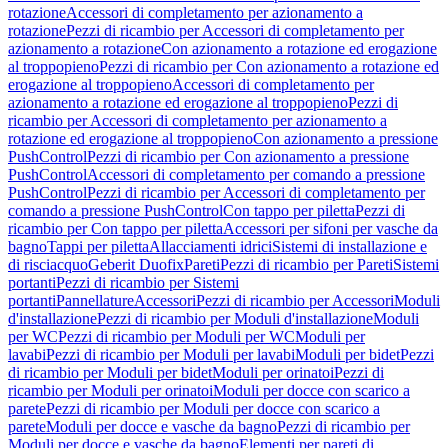
rotazione
Accessori di completamento per azionamento a
rotazione
Pezzi di ricambio per Accessori di completamento per
azionamento a rotazione
Con azionamento a rotazione ed erogazione
al troppopieno
Pezzi di ricambio per Con azionamento a rotazione ed
erogazione al troppopieno
Accessori di completamento per
azionamento a rotazione ed erogazione al troppopieno
Pezzi di
ricambio per Accessori di completamento per azionamento a
rotazione ed erogazione al troppopieno
Con azionamento a pressione
PushControl
Pezzi di ricambio per Con azionamento a pressione
PushControl
Accessori di completamento per comando a pressione
PushControl
Pezzi di ricambio per Accessori di completamento per
comando a pressione PushControl
Con tappo per piletta
Pezzi di
ricambio per Con tappo per piletta
Accessori per sifoni per vasche da
bagno
Tappi per piletta
Allacciamenti idrici
Sistemi di installazione e
di risciacquo
Geberit Duofix
Pareti
Pezzi di ricambio per Pareti
Sistemi
portanti
Pezzi di ricambio per Sistemi
portanti
Pannellature
Accessori
Pezzi di ricambio per Accessori
Moduli
d'installazione
Pezzi di ricambio per Moduli d'installazione
Moduli
per WC
Pezzi di ricambio per Moduli per WC
Moduli per
lavabi
Pezzi di ricambio per Moduli per lavabi
Moduli per bidet
Pezzi
di ricambio per Moduli per bidet
Moduli per orinatoi
Pezzi di
ricambio per Moduli per orinatoi
Moduli per docce con scarico a
parete
Pezzi di ricambio per Moduli per docce con scarico a
parete
Moduli per docce e vasche da bagno
Pezzi di ricambio per
Moduli per docce e vasche da bagno
Elementi per pareti di