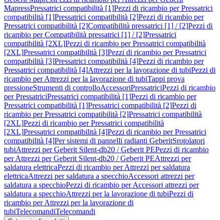
Mapress
Pressatrici compatibilità [1]
Pezzi di ricambio per Pressatrici
compatibilità [1]
Pressatrici compatibilità [2]
Pezzi di ricambio per
Pressatrici compatibilità [2]
Compatibilità pressatrici [1] / [2]
Pezzi di
ricambio per Compatibilità pressatrici [1] / [2]
Pressatrici
compatibilità [2XL]
Pezzi di ricambio per Pressatrici compatibilità
[2XL]
Pressatrici compatibilità [3]
Pezzi di ricambio per Pressatrici
compatibilità [3]
Pressatrici compatibilità [4]
Pezzi di ricambio per
Pressatrici compatibilità [4]
Attrezzi per la lavorazione di tubi
Pezzi di
ricambio per Attrezzi per la lavorazione di tubi
Tappi prova
pressione
Strumenti di controllo
Accessori
Pressatrici
Pezzi di ricambio
per Pressatrici
Pressatrici compatibilità [1]
Pezzi di ricambio per
Pressatrici compatibilità [1]
Pressatrici compatibilità [2]
Pezzi di
ricambio per Pressatrici compatibilità [2]
Pressatrici compatibilità
[2XL]
Pezzi di ricambio per Pressatrici compatibilità
[2XL]
Pressatrici compatibilità [4]
Pezzi di ricambio per Pressatrici
compatibilità [4]
Per sistemi di pannelli radianti Geberit
Srotolatori
tubi
Attrezzi per Geberit Silent-db20 / Geberit PE
Pezzi di ricambio
per Attrezzi per Geberit Silent-db20 / Geberit PE
Attrezzi per
saldatura elettrica
Pezzi di ricambio per Attrezzi per saldatura
elettrica
Attrezzi per saldatura a specchio
Accessori attrezzi per
saldatura a specchio
Pezzi di ricambio per Accessori attrezzi per
saldatura a specchio
Attrezzi per la lavorazione di tubi
Pezzi di
ricambio per Attrezzi per la lavorazione di
tubi
Telecomandi
Telecomandi