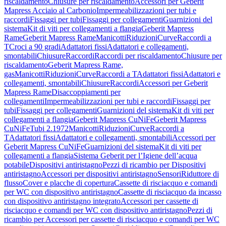
riscaldamento
Chiusure per riscaldamento
Accessori per Geberit
Mapress Acciaio al Carbonio
Impermeabilizzazioni per tubi e
raccordi
Fissaggi per tubi
Fissaggi per collegamenti
Guarnizioni del
sistema
Kit di viti per collegamenti a flangia
Geberit Mapress
Rame
Geberit Mapress Rame
Manicotti
Riduzioni
Curve
Raccordi a
T
Croci a 90 gradi
Adattatori fissi
Adattatori e collegamenti,
smontabili
Chiusure
Raccordi
Raccordi per riscaldamento
Chiusure per
riscaldamento
Geberit Mapress Rame,
gas
Manicotti
Riduzioni
Curve
Raccordi a T
Adattatori fissi
Adattatori e
collegamenti, smontabili
Chiusure
Raccordi
Accessori per Geberit
Mapress Rame
Disaccoppiamenti per
collegamenti
Impermeabilizzazioni per tubi e raccordi
Fissaggi per
tubi
Fissaggi per collegamenti
Guarnizioni del sistema
Kit di viti per
collegamenti a flangia
Geberit Mapress CuNiFe
Geberit Mapress
CuNiFe
Tubi 2.1972
Manicotti
Riduzioni
Curve
Raccordi a
T
Adattatori fissi
Adattatori e collegamenti, smontabili
Accessori per
Geberit Mapress CuNiFe
Guarnizioni del sistema
Kit di viti per
collegamenti a flangia
Sistema Geberit per l’Igiene dell’acqua
potabile
Dispositivi antiristagno
Pezzi di ricambio per Dispositivi
antiristagno
Accessori per dispositivi antiristagno
Sensori
Riduttore di
flusso
Cover e placche di copertura
Cassette di risciacquo e comandi
per WC con dispositivo antiristagno
Cassette di risciacquo da incasso
con dispositivo antiristagno integrato
Accessori per cassette di
risciacquo e comandi per WC con dispositivo antiristagno
Pezzi di
ricambio per Accessori per cassette di risciacquo e comandi per WC