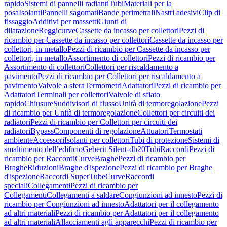
rapido
Sistemi di pannelli radianti
Tubi
Materiali per la
posa
Isolanti
Pannelli sagomati
Bande perimetrali
Nastri adesivi
Clip di
fissaggio
Additivi per massetti
Giunti di
dilatazione
Reggicurve
Cassette da incasso per collettori
Pezzi di
ricambio per Cassette da incasso per collettori
Cassette da incasso per
collettori, in metallo
Pezzi di ricambio per Cassette da incasso per
collettori, in metallo
Assortimento di collettori
Pezzi di ricambio per
Assortimento di collettori
Collettori per riscaldamento a
pavimento
Pezzi di ricambio per Collettori per riscaldamento a
pavimento
Valvole a sfera
Termometri
Adattatori
Pezzi di ricambio per
Adattatori
Terminali per collettori
Valvole di sfiato
rapido
Chiusure
Suddivisori di flusso
Unità di termoregolazione
Pezzi
di ricambio per Unità di termoregolazione
Collettori per circuiti dei
radiatori
Pezzi di ricambio per Collettori per circuiti dei
radiatori
Bypass
Componenti di regolazione
Attuatori
Termostati
ambiente
Accessori
Isolanti per collettori
Tubi di protezione
Sistemi di
smaltimento dell’edificio
Geberit Silent-db20
Tubi
Raccordi
Pezzi di
ricambio per Raccordi
Curve
Braghe
Pezzi di ricambio per
Braghe
Riduzioni
Braghe d'ispezione
Pezzi di ricambio per Braghe
d'ispezione
Raccordi SuperTube
Curve
Raccordi
speciali
Collegamenti
Pezzi di ricambio per
Collegamenti
Collegamenti a saldare
Congiunzioni ad innesto
Pezzi di
ricambio per Congiunzioni ad innesto
Adattatori per il collegamento
ad altri materiali
Pezzi di ricambio per Adattatori per il collegamento
ad altri materiali
Allacciamenti agli apparecchi
Pezzi di ricambio per