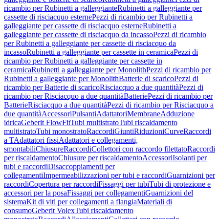
ricambio per Rubinetti a galleggiante
Rubinetti a galleggiante per
cassette di risciacquo esterne
Pezzi di ricambio per Rubinetti a
galleggiante per cassette di risciacquo esterne
Rubinetti a
galleggiante per cassette di risciacquo da incasso
Pezzi di ricambio
per Rubinetti a galleggiante per cassette di risciacquo da
incasso
Rubinetti a galleggiante per cassette in ceramica
Pezzi di
ricambio per Rubinetti a galleggiante per cassette in
ceramica
Rubinetti a galleggiante per Monolith
Pezzi di ricambio per
Rubinetti a galleggiante per Monolith
Batterie di scarico
Pezzi di
ricambio per Batterie di scarico
Risciacquo a due quantità
Pezzi di
ricambio per Risciacquo a due quantità
Batterie
Pezzi di ricambio per
Batterie
Risciacquo a due quantità
Pezzi di ricambio per Risciacquo a
due quantità
Accessori
Pulsanti
Adattatori
Membrane
Adduzione
idrica
Geberit FlowFit
Tubi multistrato
Tubi riscaldamento
multistrato
Tubi monostrato
Raccordi
Giunti
Riduzioni
Curve
Raccordi
a T
Adattatori fissi
Adattatori e collegamenti,
smontabili
Chiusure
Raccordi
Collettori con raccordo filettato
Raccordi
per riscaldamento
Chiusure per riscaldamento
Accessori
Isolanti per
tubi e raccordi
Disaccoppiamenti per
collegamenti
Impermeabilizzazioni per tubi e raccordi
Guarnizioni per
raccordi
Copertura per raccordi
Fissaggi per tubi
Tubi di protezione e
accessori per la posa
Fissaggi per collegamenti
Guarnizioni del
sistema
Kit di viti per collegamenti a flangia
Materiali di
consumo
Geberit Volex
Tubi riscaldamento