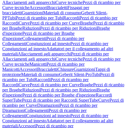
Allacciamenti agli apparecchi
Curve tecniche
Pezzi di ricambio per
Curve tecniche
Accessori
Braccialetti
Fissaggi per
braccialetti
Guarnizioni
Materiali di consumo
Geberit Silent-
PP
Tubi
Pezzi di ricambio per Tubi
Raccordi
Pezzi di ricambio per
Raccordi
Curve
Pezzi di ricambio per Curve
Braghe
Pezzi di ricambio
per Braghe
Riduzioni
Pezzi di ricambio per Riduzioni
Braghe
d'ispezione
Pezzi di ricambio per Braghe
d'ispezione
Collegamenti
Pezzi di ricambio per
Collegamenti
Congiunzioni ad innesto
Pezzi di ricambio per
Congiunzioni ad innesto
Adattatori per il collegamento ad altri
materiali
Allacciamenti agli apparecchi
Pezzi di ricambio per
Allacciamenti agli apparecchi
Curve tecniche
Pezzi di ricambio per
Curve tecniche
Manicotti
Pezzi di ricambio per
Manicotti
Accessori
Braccialetti
Chiusure
Guarnizioni
Tappi di
protezione
Materiali di consumo
Geberit Silent-Pro
Tubi
Pezzi di
ricambio per Tubi
Raccordi
Pezzi di ricambio per
Raccordi
Curve
Pezzi di ricambio per Curve
Braghe
Pezzi di ricambio
per Braghe
Riduzioni
Pezzi di ricambio per Riduzioni
Braghe
d'ispezione
Pezzi di ricambio per Braghe d'ispezione
Raccordi
SuperTube
Pezzi di ricambio per Raccordi SuperTube
Curve
Pezzi di
ricambio per Curve
Diramazioni
Pezzi di ricambio per
Diramazioni
Collegamenti
Pezzi di ricambio per
Collegamenti
Congiunzioni ad innesto
Pezzi di ricambio per
Congiunzioni ad innesto
Adattatori per il collegamento ad altri
materiali
Accessori
Pezzi di ricambio per