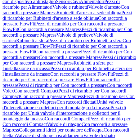
con dispositivo antiristagno
Sensori
Cavi
Alimentatori
Pezzi di
ricambio per Alimentatori
Valvole e rubinetti
Valvole d'arresto
Con
raccordi a pressare Mapress
Rubinetti d'arresto a sede obliqua
Pezzi
di ricambio per Rubinetti d'arresto a sede obliqua
Con raccordi a
pressare FlowFit
Pezzi di ricambio per Con raccordi a pressare
FlowFit
Con raccordi a pressare Mapress
Pezzi di ricambio per Con
raccordi a pressare Mapress
Valvole di prelievo
Valvole di
scarico
Rubinetti a sfera
Pezzi di ricambio per Rubinetti a sfera
Con
raccordi a pressare FlowFit
Pezzi di ricambio per Con raccordi a
pressare FlowFit
Con raccordi a pressare
Pezzi di ricambio per Con
raccordi a pressare
Con raccordi a pressare Mapress
Pezzi di ricambio
per Con raccordi a pressare Mapress
Rubinetti a sfera per
l'installazione da incasso
Pezzi di ricambio per Rubinetti a sfera per
l'installazione da incasso
Con raccordi a pressare FlowFit
Pezzi di
ricambio per Con raccordi a pressare FlowFit
Con raccordi a
pressare
Pezzi di ricambio per Con raccordi a pressare
Con raccordi
Volex
Con raccordi Compact
Pezzi di ricambio per Con raccordi
Compact
Con raccordi a pressare Mapress
Pezzi di ricambio per Con
raccordi a pressare Mapress
Con raccordi filettati
Unità valvole
d'intercettazione e collettori per il montaggio da incasso
Pezzi di
ricambio per Unità valvole d'intercettazione e collettori per il
montaggio da incasso
Con raccordi Compact
Pezzi di ricambio per
Con raccordi Compact
Valvole di ritegno
Con raccordi a pressare
Mapress
Collegamenti idrici per contatore dell'acqua
Con raccordi
filettati
Valvole di sfiato per riscaldamento
Valvole di sfiato