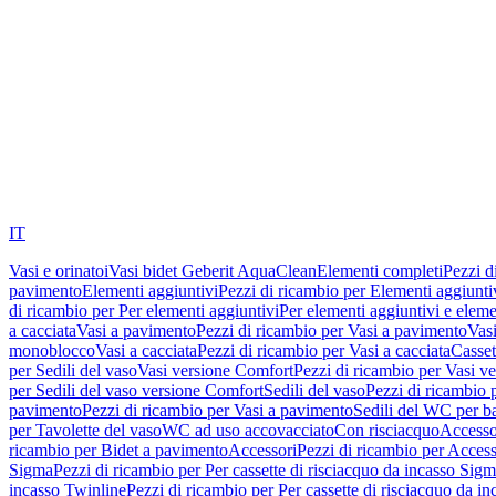
IT
Vasi e orinatoi
Vasi bidet Geberit AquaClean
Elementi completi
Pezzi d
pavimento
Elementi aggiuntivi
Pezzi di ricambio per Elementi aggiunti
di ricambio per Per elementi aggiuntivi
Per elementi aggiuntivi e eleme
a cacciata
Vasi a pavimento
Pezzi di ricambio per Vasi a pavimento
Vasi
monoblocco
Vasi a cacciata
Pezzi di ricambio per Vasi a cacciata
Casset
per Sedili del vaso
Vasi versione Comfort
Pezzi di ricambio per Vasi v
per Sedili del vaso versione Comfort
Sedili del vaso
Pezzi di ricambio p
pavimento
Pezzi di ricambio per Vasi a pavimento
Sedili del WC per b
per Tavolette del vaso
WC ad uso accovacciato
Con risciacquo
Accesso
ricambio per Bidet a pavimento
Accessori
Pezzi di ricambio per Access
Sigma
Pezzi di ricambio per Per cassette di risciacquo da incasso Sig
incasso Twinline
Pezzi di ricambio per Per cassette di risciacquo da i