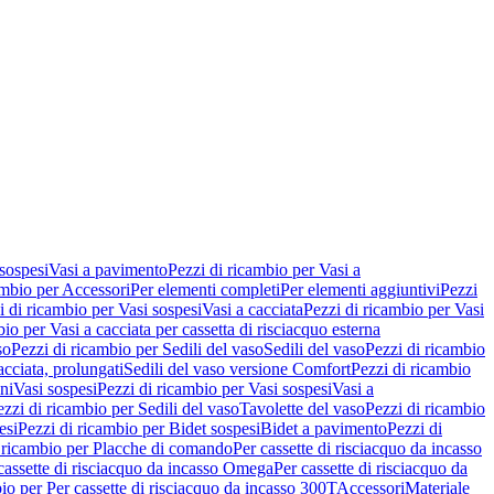
 sospesi
Vasi a pavimento
Pezzi di ricambio per Vasi a
ambio per Accessori
Per elementi completi
Per elementi aggiuntivi
Pezzi
i di ricambio per Vasi sospesi
Vasi a cacciata
Pezzi di ricambio per Vasi
io per Vasi a cacciata per cassetta di risciacquo esterna
so
Pezzi di ricambio per Sedili del vaso
Sedili del vaso
Pezzi di ricambio
acciata, prolungati
Sedili del vaso versione Comfort
Pezzi di ricambio
ni
Vasi sospesi
Pezzi di ricambio per Vasi sospesi
Vasi a
ezzi di ricambio per Sedili del vaso
Tavolette del vaso
Pezzi di ricambio
esi
Pezzi di ricambio per Bidet sospesi
Bidet a pavimento
Pezzi di
 ricambio per Placche di comando
Per cassette di risciacquo da incasso
 cassette di risciacquo da incasso Omega
Per cassette di risciacquo da
io per Per cassette di risciacquo da incasso 300T
Accessori
Materiale