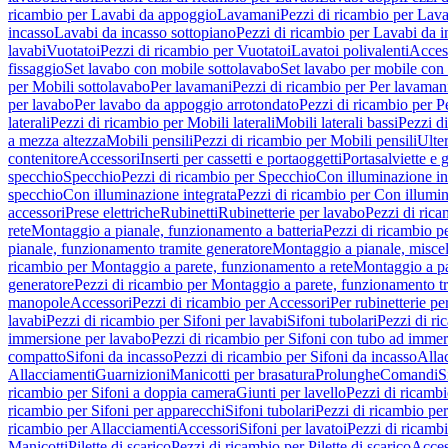
ricambio per Lavabi da appoggio
Lavamani
Pezzi di ricambio per Lav
incasso
Lavabi da incasso sottopiano
Pezzi di ricambio per Lavabi da i
lavabi
Vuotatoi
Pezzi di ricambio per Vuotatoi
Lavatoi polivalenti
Acces
fissaggio
Set lavabo con mobile sottolavabo
Set lavabo per mobile con
per Mobili sottolavabo
Per lavamani
Pezzi di ricambio per Per lavaman
per lavabo
Per lavabo da appoggio arrotondato
Pezzi di ricambio per P
laterali
Pezzi di ricambio per Mobili laterali
Mobili laterali bassi
Pezzi di
a mezza altezza
Mobili pensili
Pezzi di ricambio per Mobili pensili
Ulte
contenitore
Accessori
Inserti per cassetti e portaoggetti
Portasalviette e 
specchio
Specchio
Pezzi di ricambio per Specchio
Con illuminazione in
specchio
Con illuminazione integrata
Pezzi di ricambio per Con illumin
accessori
Prese elettriche
Rubinetti
Rubinetterie per lavabo
Pezzi di rica
rete
Montaggio a pianale, funzionamento a batteria
Pezzi di ricambio p
pianale, funzionamento tramite generatore
Montaggio a pianale, misc
ricambio per Montaggio a parete, funzionamento a rete
Montaggio a pa
generatore
Pezzi di ricambio per Montaggio a parete, funzionamento t
manopole
Accessori
Pezzi di ricambio per Accessori
Per rubinetterie pe
lavabi
Pezzi di ricambio per Sifoni per lavabi
Sifoni tubolari
Pezzi di ri
immersione per lavabo
Pezzi di ricambio per Sifoni con tubo ad immer
compatto
Sifoni da incasso
Pezzi di ricambio per Sifoni da incasso
Alla
Allacciamenti
Guarnizioni
Manicotti per brasatura
Prolunghe
Comandi
S
ricambio per Sifoni a doppia camera
Giunti per lavello
Pezzi di ricambi
ricambio per Sifoni per apparecchi
Sifoni tubolari
Pezzi di ricambio per
ricambio per Allacciamenti
Accessori
Sifoni per lavatoi
Pezzi di ricambi
Manicotti
Pilette di scarico
Pezzi di ricambio per Pilette di scarico
Acces