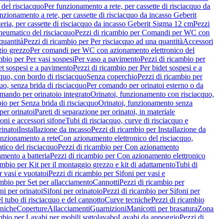
del risciacquo
Per funzionamento a rete, per cassette di risciacquo da
nzionamento a rete, per cassette di risciacquo da incasso Geberit
eria, per cassette di risciacquo da incasso Geberit Sigma 12 cm
Pezzi
umatico del risciacquo
Pezzi di ricambio per Comandi per WC con
quantità
Pezzi di ricambio per Per risciacquo ad una quantità
Accessori
gio grezzo
Per comandi per WC con azionamento elettronico del
mbio per Per vasi sospesi
Per vaso a pavimento
Pezzi di ricambio per
et sospesi e a pavimento
Pezzi di ricambio per Per bidet sospesi e a
quo, con bordo di risciacquo
Senza coperchio
Pezzi di ricambio per
uo, senza brida di risciacquo
Per comando per orinatoi esterno o da
mando per orinatoio integrato
Orinatoi, funzionamento con risciacquo,
bio per Senza brida di risciacquo
Orinatoi, funzionamento senza
per orinatoi
Pareti di separazione per orinatoi, in materiale
foni e accessori sifone
Tubi di risciacquo, curve di risciacquo e
inatoi
Installazione da incasso
Pezzi di ricambio per Installazione da
unzionamento a rete
Con azionamento elettronico del risciacquo,
ico del risciacquo
Pezzi di ricambio per Con azionamento
mento a batteria
Pezzi di ricambio per Con azionamento elettronico
ambio per Kit per il montaggio grezzo e kit di adattamento
Tubi di
r vasi e vuotatoi
Pezzi di ricambio per Sifoni per vasi e
ambio per Set per allacciamento
Cannotti
Pezzi di ricambio per
ni per orinatoi
Sifoni per orinatoio
Pezzi di ricambio per Sifoni per
l tubo di risciacquo e del cannotto
Curve tecniche
Pezzi di ricambio
cniche
Coperture
Allacciamenti
Guarnizioni
Manicotti per brasatura
Zona
mbio per Lavabi per mobili sottolavabo
Lavabi da appoggio
Pezzi di