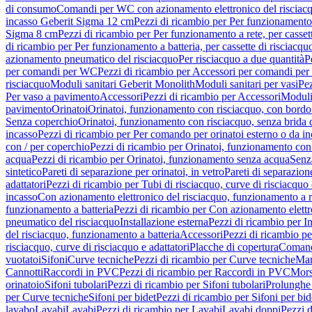
di consumo
Comandi per WC con azionamento elettronico del risciac
incasso Geberit Sigma 12 cm
Pezzi di ricambio per Per funzionamento 
Sigma 8 cm
Pezzi di ricambio per Per funzionamento a rete, per casse
di ricambio per Per funzionamento a batteria, per cassette di risciac
azionamento pneumatico del risciacquo
Per risciacquo a due quantità
P
per comandi per WC
Pezzi di ricambio per Accessori per comandi pe
risciacquo
Moduli sanitari Geberit Monolith
Moduli sanitari per vasi
Pez
Per vaso a pavimento
Accessori
Pezzi di ricambio per Accessori
Moduli 
pavimento
Orinatoi
Orinatoi, funzionamento con risciacquo, con bordo 
Senza coperchio
Orinatoi, funzionamento con risciacquo, senza brida d
incasso
Pezzi di ricambio per Per comando per orinatoi esterno o da i
con / per coperchio
Pezzi di ricambio per Orinatoi, funzionamento con 
acqua
Pezzi di ricambio per Orinatoi, funzionamento senza acqua
Senz
sintetico
Pareti di separazione per orinatoi, in vetro
Pareti di separazion
adattatori
Pezzi di ricambio per Tubi di risciacquo, curve di risciacquo 
incasso
Con azionamento elettronico del risciacquo, funzionamento a r
funzionamento a batteria
Pezzi di ricambio per Con azionamento elettr
pneumatico del risciacquo
Installazione esterna
Pezzi di ricambio per In
del risciacquo, funzionamento a batteria
Accessori
Pezzi di ricambio pe
risciacquo, curve di risciacquo e adattatori
Placche di copertura
Comand
vuotatoi
Sifoni
Curve tecniche
Pezzi di ricambio per Curve tecniche
Man
Cannotti
Raccordi in PVC
Pezzi di ricambio per Raccordi in PVC
Mors
orinatoio
Sifoni tubolari
Pezzi di ricambio per Sifoni tubolari
Prolunghe 
per Curve tecniche
Sifoni per bidet
Pezzi di ricambio per Sifoni per bid
lavabo
Lavabi
Lavabi
Pezzi di ricambio per Lavabi
Lavabi doppi
Pezzi 