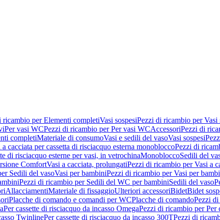
i ricambio per Elementi completi
Vasi sospesi
Pezzi di ricambio per Vasi
vi
Per vasi WC
Pezzi di ricambio per Per vasi WC
Accessori
Pezzi di ric
nti completi
Materiale di consumo
Vasi e sedili del vaso
Vasi sospesi
Pezz
 a cacciata per cassetta di risciacquo esterna monoblocco
Pezzi di ricamb
te di risciacquo esterne per vasi, in vetrochina
Monoblocco
Sedili del va
ersione Comfort
Vasi a cacciata, prolungati
Pezzi di ricambio per Vasi a c
er Sedili del vaso
Vasi per bambini
Pezzi di ricambio per Vasi per bambi
ambini
Pezzi di ricambio per Sedili del WC per bambini
Sedili del vaso
P
ri
Allacciamenti
Materiale di fissaggio
Ulteriori accessori
Bidet
Bidet sosp
ori
Placche di comando e comandi per WC
Placche di comando
Pezzi di
ma
Per cassette di risciacquo da incasso Omega
Pezzi di ricambio per Per
ncasso Twinline
Per cassette di risciacquo da incasso 300T
Pezzi di ricamb