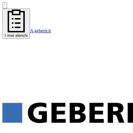
A geberit.it
I miei elenchi