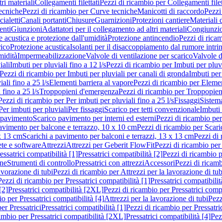
ri materiali
Collegamenti filettati
Pezzi di ricambio per Collegamenti filet
ecniche
Pezzi di ricambio per Curve tecniche
Manicotti di raccordo
Pezzi
ialetti
Canali portanti
Chiusure
Guarnizioni
Protezioni cantiere
Materiali
nti
Giunzioni
Adattatori per il collegamento ad altri materiali
Congiunzio
 acustica e protezione dall'umidità
Protezione antincendio
Pezzi di rica
rico
Protezione acustica
Isolanti per il disaccoppiamento dal rumore intri
midità
Impermeabilizzazione
Valvole di ventilazione per scarico
Valvole d
iali
Imbuti per pluviali fino a 12 l/s
Pezzi di ricambio per Imbuti per pluvi
Pezzi di ricambio per Imbuti per pluviali per canali di gronda
Imbuti per 
ali fino a 25 l/s
Elementi barriera al vapore
Pezzi di ricambio per Elemen
 fino a 25 l/s
Troppopieni d'emergenza
Pezzi di ricambio per Troppopie
Pezzi di ricambio per Per imbuti per pluviali fino a 25 l/s
Fissaggi
Sistem
Per imbuti per pluviali
Per fissaggi
Scarico per tetti convenzionale
Imbuti 
 pavimento
Scarico pavimento per interni ed esterni
Pezzi di ricambio per
pavimento per balcone e terrazzo, 10 x 10 cm
Pezzi di ricambio per Scari
x 13 cm
Scarichi a pavimento per balconi e terrazzi, 13 x 13 cm
Pezzi di 
ete e software
Attrezzi
Attrezzi per Geberit FlowFit
Pezzi di ricambio per
ssatrici compatibilità [1]
Pressatrici compatibilità [2]
Pezzi di ricambio p
one
Strumenti di controllo
Pressatrici con attrezzi
Accessori
Pezzi di ricam
avorazione di tubi
Pezzi di ricambio per Attrezzi per la lavorazione di tub
Pezzi di ricambio per Pressatrici compatibilità [1]
Pressatrici compatibilit
[2]
Pressatrici compatibilità [2XL]
Pezzi di ricambio per Pressatrici comp
o per Pressatrici compatibilità [4]
Attrezzi per la lavorazione di tubi
Pezz
er Pressatrici
Pressatrici compatibilità [1]
Pezzi di ricambio per Pressatric
ambio per Pressatrici compatibilità [2XL]
Pressatrici compatibilità [4]
Pez