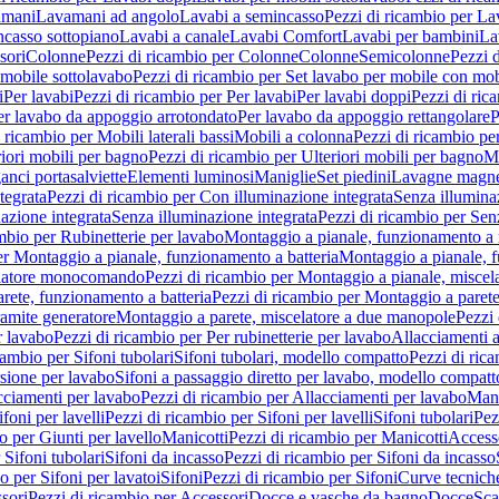
amani
Lavamani ad angolo
Lavabi a semincasso
Pezzi di ricambio per La
ncasso sottopiano
Lavabi a canale
Lavabi Comfort
Lavabi per bambini
La
sori
Colonne
Pezzi di ricambio per Colonne
Colonne
Semicolonne
Pezzi 
 mobile sottolavabo
Pezzi di ricambio per Set lavabo per mobile con mob
i
Per lavabi
Pezzi di ricambio per Per lavabi
Per lavabi doppi
Pezzi di ric
er lavabo da appoggio arrotondato
Per lavabo da appoggio rettangolare
P
 ricambio per Mobili laterali bassi
Mobili a colonna
Pezzi di ricambio pe
riori mobili per bagno
Pezzi di ricambio per Ulteriori mobili per bagno
Me
ganci portasalviette
Elementi luminosi
Maniglie
Set piedini
Lavagne magne
tegrata
Pezzi di ricambio per Con illuminazione integrata
Senza illumina
azione integrata
Senza illuminazione integrata
Pezzi di ricambio per Sen
mbio per Rubinetterie per lavabo
Montaggio a pianale, funzionamento a 
er Montaggio a pianale, funzionamento a batteria
Montaggio a pianale, 
elatore monocomando
Pezzi di ricambio per Montaggio a pianale, misc
rete, funzionamento a batteria
Pezzi di ricambio per Montaggio a parete
ramite generatore
Montaggio a parete, miscelatore a due manopole
Pezzi 
r lavabo
Pezzi di ricambio per Per rubinetterie per lavabo
Allacciamenti a
cambio per Sifoni tubolari
Sifoni tubolari, modello compatto
Pezzi di ric
sione per lavabo
Sifoni a passaggio diretto per lavabo, modello compatt
cciamenti per lavabo
Pezzi di ricambio per Allacciamenti per lavabo
Mani
ifoni per lavelli
Pezzi di ricambio per Sifoni per lavelli
Sifoni tubolari
Pez
o per Giunti per lavello
Manicotti
Pezzi di ricambio per Manicotti
Access
 Sifoni tubolari
Sifoni da incasso
Pezzi di ricambio per Sifoni da incasso
o per Sifoni per lavatoi
Sifoni
Pezzi di ricambio per Sifoni
Curve tecnich
sori
Pezzi di ricambio per Accessori
Docce e vasche da bagno
Docce
Sca