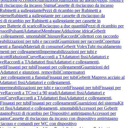
 posizione
Accessori
Guarnizioni
Guarnizioni ad anello
Nippli, rosoni e
 di risciacquo da incasso Sigma
Cassette di risciacquo da incasso
Rubinetti a galleggiante
Pezzi di ricambio per Rubinetti a
esterne
Rubinetti a galleggiante per cassette di risciacquo da
i di ricambio per Rubinetti a galleggiante per cassette in
per Batterie di scarico
Risciacquo a due quantità
Pezzi di ricambio per
ssori
Pulsanti
Adattatori
Membrane
Adduzione idrica
Geberit
 collegamenti, smontabili
Chiusure
Raccordi
Collettori con raccordo
abilizzazioni per tubi e raccordi
Guarnizioni per raccordi
Copertura
menti a flangia
Materiali di consumo
Geberit Volex
Tubi riscaldamento
menti per collegamenti
Impermeabilizzazioni per tubi e
cotti
Riduzioni
Curve
Raccordi a T
Adattatori fissi
Adattatori e
ve
Raccordi a T
Adattatori fissi
Adattatori e collegamenti,
ordi
Fissaggi per tubi
Fissaggi per collegamenti
Guarnizioni del
Adattatori e giunzioni, removibili
Compensatori
i per collegamenti a flangia
Fissaggi per tubi
Geberit Mapress acciaio al
Adattatori fissi
Adattatori e collegamenti,
mpermeabilizzazioni per tubi e raccordi
Fissaggi per tubi
Fissaggi per
rve
Raccordi a T
Croci a 90 gradi
Adattatori fissi
Adattatori e
oni
Curve
Raccordi a T
Adattatori fissi
Adattatori e collegamenti,
Fissaggi per tubi
Fissaggi per collegamenti
Guarnizioni del sistema
Kit
ri fissi
Adattatori e collegamenti, smontabili
Accessori per Geberit
istagno
Pezzi di ricambio per Dispositivi antiristagno
Accessori per
stagno
Cassette di risciacquo da incasso con dispositivo antiristagno
risciacquo e comandi per WC con dispositivo