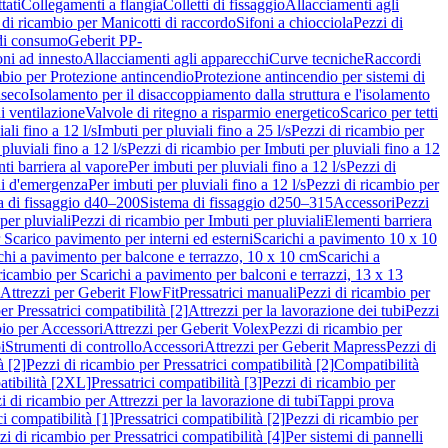
tati
Collegamenti a flangia
Colletti di fissaggio
Allacciamenti agli
 di ricambio per Manicotti di raccordo
Sifoni a chiocciola
Pezzi di
 di consumo
Geberit PP-
ni ad innesto
Allacciamenti agli apparecchi
Curve tecniche
Raccordi
mbio per Protezione antincendio
Protezione antincendio per sistemi di
nseco
Isolamento per il disaccoppiamento dalla struttura e l'isolamento
i ventilazione
Valvole di ritegno a risparmio energetico
Scarico per tetti
ali fino a 12 l/s
Imbuti per pluviali fino a 25 l/s
Pezzi di ricambio per
pluviali fino a 12 l/s
Pezzi di ricambio per Imbuti per pluviali fino a 12
ti barriera al vapore
Per imbuti per pluviali fino a 12 l/s
Pezzi di
ni d'emergenza
Per imbuti per pluviali fino a 12 l/s
Pezzi di ricambio per
a di fissaggio d40–200
Sistema di fissaggio d250–315
Accessori
Pezzi
per pluviali
Pezzi di ricambio per Imbuti per pluviali
Elementi barriera
 Scarico pavimento per interni ed esterni
Scarichi a pavimento 10 x 10
chi a pavimento per balcone e terrazzo, 10 x 10 cm
Scarichi a
ricambio per Scarichi a pavimento per balconi e terrazzi, 13 x 13
 Attrezzi per Geberit FlowFit
Pressatrici manuali
Pezzi di ricambio per
er Pressatrici compatibilità [2]
Attrezzi per la lavorazione dei tubi
Pezzi
bio per Accessori
Attrezzi per Geberit Volex
Pezzi di ricambio per
i
Strumenti di controllo
Accessori
Attrezzi per Geberit Mapress
Pezzi di
à [2]
Pezzi di ricambio per Pressatrici compatibilità [2]
Compatibilità
atibilità [2XL]
Pressatrici compatibilità [3]
Pezzi di ricambio per
i di ricambio per Attrezzi per la lavorazione di tubi
Tappi prova
i compatibilità [1]
Pressatrici compatibilità [2]
Pezzi di ricambio per
zi di ricambio per Pressatrici compatibilità [4]
Per sistemi di pannelli