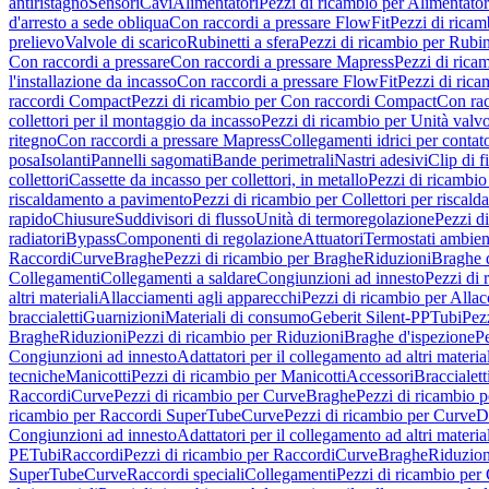
antiristagno
Sensori
Cavi
Alimentatori
Pezzi di ricambio per Alimentator
d'arresto a sede obliqua
Con raccordi a pressare FlowFit
Pezzi di ricam
prelievo
Valvole di scarico
Rubinetti a sfera
Pezzi di ricambio per Rubine
Con raccordi a pressare
Con raccordi a pressare Mapress
Pezzi di rica
l'installazione da incasso
Con raccordi a pressare FlowFit
Pezzi di rica
raccordi Compact
Pezzi di ricambio per Con raccordi Compact
Con rac
collettori per il montaggio da incasso
Pezzi di ricambio per Unità valvol
ritegno
Con raccordi a pressare Mapress
Collegamenti idrici per contat
posa
Isolanti
Pannelli sagomati
Bande perimetrali
Nastri adesivi
Clip di f
collettori
Cassette da incasso per collettori, in metallo
Pezzi di ricambio 
riscaldamento a pavimento
Pezzi di ricambio per Collettori per riscal
rapido
Chiusure
Suddivisori di flusso
Unità di termoregolazione
Pezzi d
radiatori
Bypass
Componenti di regolazione
Attuatori
Termostati ambien
Raccordi
Curve
Braghe
Pezzi di ricambio per Braghe
Riduzioni
Braghe 
Collegamenti
Collegamenti a saldare
Congiunzioni ad innesto
Pezzi di 
altri materiali
Allacciamenti agli apparecchi
Pezzi di ricambio per Allac
braccialetti
Guarnizioni
Materiali di consumo
Geberit Silent-PP
Tubi
Pez
Braghe
Riduzioni
Pezzi di ricambio per Riduzioni
Braghe d'ispezione
Pe
Congiunzioni ad innesto
Adattatori per il collegamento ad altri materia
tecniche
Manicotti
Pezzi di ricambio per Manicotti
Accessori
Braccialett
Raccordi
Curve
Pezzi di ricambio per Curve
Braghe
Pezzi di ricambio 
ricambio per Raccordi SuperTube
Curve
Pezzi di ricambio per Curve
D
Congiunzioni ad innesto
Adattatori per il collegamento ad altri materia
PE
Tubi
Raccordi
Pezzi di ricambio per Raccordi
Curve
Braghe
Riduzion
SuperTube
Curve
Raccordi speciali
Collegamenti
Pezzi di ricambio per