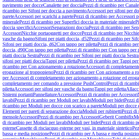
pavimento per docce
Canalette per doccia
Pezzi di ricambio per Canale
ricambio per Sifoni per doccia a pavimento
Accessori per sifoni per d
parete
Accessori per scarichi a parete
Pezzi di ricambio per Accessori pe
minerale
Pezzi di ricambio per Superfici doccia in materiale minerale
P
doccia specifici
Accessori
Separazioni doccia
Pezzi di ricambio per Sep
Accessori
Nicchie portaoggetti per docce
Pezzi di ricambio per Nicchie
vasche da bagno
Sifoni per piatti doccia, d52
Pezzi di ricambio per Sifo
Sifoni per piatti doccia, d62
Con tappo per piletta
Pezzi di ricambio per
doccia, d90
Con tappo per piletta
Pezzi di ricambio per Con tappo per p
piatti doccia Sestra
Pezzi di ricambio per Sifoni per piatti doccia Sestra
sifoni per piatti doccia
Tappi per piletta
Pezzi di ricambio per Tappi per 
ricambio per Con azionamento a rotazione
Accessori di completamento
erogazione al troppopieno
Pezzi di ricambio per Con azionamento a ro
per Accessori di completamento per azionamento a rotazione ed eroga
completamento per comando a pressione PushControl
Pezzi di ricamb
piletta
Accessori per sifoni per vasche da bagno
Tappi per piletta
Allacc
Sistemi portanti
Pannellature
Accessori
Pezzi di ricambio per Accessori
lavabi
Pezzi di ricambio per Moduli per lavabi
Moduli per bidet
Pezzi d
ricambio per Moduli per docce con scarico a parete
Moduli per docce 
Elementi per pareti di separazione doccia
Moduli per rubinetti
Pezzi di
mensole
Accessori
Pezzi di ricambio per Accessori
Geberit Combifix
Mo
di ricambio per Moduli per lavabi
Moduli per bidet
Pezzi di ricambio p
esterne
Cassette di risciacquo esterne per vasi, in materiale sintetico
Pez
bassa e media posizione
Pezzi di ricambio per A bassa e media posizi