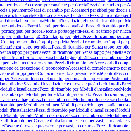
tte per doccia
Accessori per canalette per doccia
Pezzi di ricambio per Ac
occia a pavimento
Pezzi di ricambio per Accessori per sifoni per doccia 
r scarichi a parete
Piatti doccia e superfici doccia
Pezzi di ricambio per P
iatti doccia in vetrochina
Moduli d'installazione
Pezzi di ricambio per Mod
arazioni doccia
Pareti laterali per docce walk-in
Pezzi di ricambio per Par
 portaoggetti per docce
Nicchie portaoggetti
Pezzi di ricambio per Nicch
ni per piatti doccia, d52
Con tappo per piletta
Pezzi di ricambio per Con 
 Con tappo per piletta
Tappi per piletta
Pezzi di ricambio per Tappi per pi
iletta
Senza tappo per piletta
Pezzi di ricambio per Senza tappo per pilet
Senza tappo per piletta
Pezzi di ricambio per Senza tappo per piletta
Acce
piletta
Scarichi
Sifoni per vasche da bagno, d52
Pezzi di ricambio per Si
 per azionamento a rotazione
Pezzi di ricambio per Accessori di compl
tazione ed erogazione al troppopieno
Accessori di completamento per a
zione al troppopieno
Con azionamento a pressione PushControl
Pezzi d
io per Accessori di completamento per comando a pressione PushContr
iamenti idrici
Sistemi di installazione e di risciacquo
Geberit Duofix
Paret
Moduli d'installazione
Pezzi di ricambio per Moduli d'installazione
Modu
i ricambio per Moduli per bidet
Moduli per orinatoi
Pezzi di ricambio pe
e vasche da bagno
Pezzi di ricambio per Moduli per docce e vasche da
 ricambio per Moduli per rubinetti
Moduli per carichi agenti sulle mensol
duli d'installazione
Pezzi di ricambio per Moduli d'installazione
Moduli
er Moduli per bidet
Moduli per docce
Pezzi di ricambio per Moduli per 
zi di ricambio per Cassette di risciacquo esterne per vasi, in materiale si
one
Cassette di risciacquo esterne per vasi, in ceramica
Pezzi di ricambio p