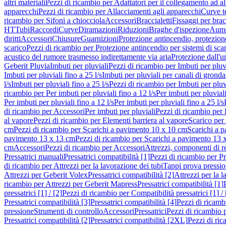
altri materiali
Pezzi di ricambio per Adattatori per il collegamento ad alt
apparecchi
Pezzi di ricambio per Allacciamenti agli apparecchi
Curve t
ricambio per Sifoni a chiocciola
Accessori
Braccialetti
Fissaggi per bracc
HT
Tubi
Raccordi
Curve
Diramazioni
Riduzioni
Braghe d'ispezione
Aume
diritti
Accessori
Chiusure
Guarnizioni
Protezione antincendio, protezione
scarico
Pezzi di ricambio per Protezione antincendio per sistemi di sca
acustico del rumore trasmesso indirettamente via aria
Protezione dall'u
Geberit Pluvia
Imbuti per pluviali
Pezzi di ricambio per Imbuti per pluv
Imbuti per pluviali fino a 25 l/s
Imbuti per pluviali per canali di gronda
l/s
Imbuti per pluviali fino a 25 l/s
Pezzi di ricambio per Imbuti per pluvi
ricambio per Per imbuti per pluviali fino a 12 l/s
Per imbuti per pluviali
Per imbuti per pluviali fino a 12 l/s
Per imbuti per pluviali fino a 25 l/s
di ricambio per Accessori
Per imbuti per pluviali
Pezzi di ricambio per 
al vapore
Pezzi di ricambio per Elementi barriera al vapore
Scarico per
cm
Pezzi di ricambio per Scarichi a pavimento 10 x 10 cm
Scarichi a 
pavimento 13 x 13 cm
Pezzi di ricambio per Scarichi a pavimento 13 
cm
Accessori
Pezzi di ricambio per Accessori
Attrezzi, componenti di r
Pressatrici manuali
Pressatrici compatibilità [1]
Pezzi di ricambio per Pre
di ricambio per Attrezzi per la lavorazione dei tubi
Tappi prova pressi
Attrezzi per Geberit Volex
Pressatrici compatibilità [2]
Attrezzi per la l
ricambio per Attrezzi per Geberit Mapress
Pressatrici compatibilità [1]
pressatrici [1] / [2]
Pezzi di ricambio per Compatibilità pressatrici [1] / 
Pressatrici compatibilità [3]
Pressatrici compatibilità [4]
Pezzi di ricambi
pressione
Strumenti di controllo
Accessori
Pressatrici
Pezzi di ricambio p
Pressatrici compatibilità [2]
Pressatrici compatibilità [2XL]
Pezzi di ric