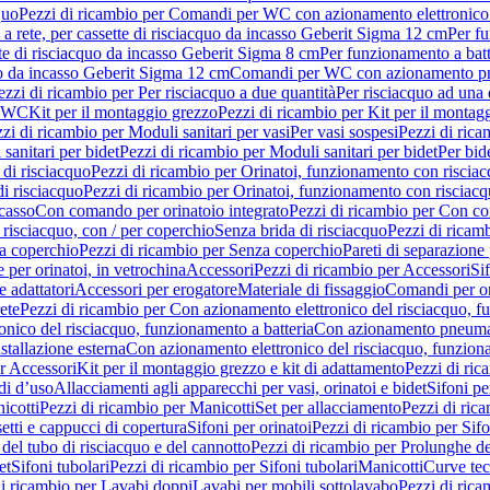
quo
Pezzi di ricambio per Comandi per WC con azionamento elettronico 
a rete, per cassette di risciacquo da incasso Geberit Sigma 12 cm
Per fu
tte di risciacquo da incasso Geberit Sigma 8 cm
Per funzionamento a batt
quo da incasso Geberit Sigma 12 cm
Comandi per WC con azionamento pne
ezzi di ricambio per Per risciacquo a due quantità
Per risciacquo ad una 
r WC
Kit per il montaggio grezzo
Pezzi di ricambio per Kit per il montag
zi di ricambio per Moduli sanitari per vasi
Per vasi sospesi
Pezzi di rica
sanitari per bidet
Pezzi di ricambio per Moduli sanitari per bidet
Per bid
di risciacquo
Pezzi di ricambio per Orinatoi, funzionamento con risciac
i risciacquo
Pezzi di ricambio per Orinatoi, funzionamento con risciacq
ncasso
Con comando per orinatoio integrato
Pezzi di ricambio per Con co
risciacquo, con / per coperchio
Senza brida di risciacquo
Pezzi di ricam
a coperchio
Pezzi di ricambio per Senza coperchio
Pareti di separazione 
e per orinatoi, in vetrochina
Accessori
Pezzi di ricambio per Accessori
Si
e adattatori
Accessori per erogatore
Materiale di fissaggio
Comandi per or
ete
Pezzi di ricambio per Con azionamento elettronico del risciacquo, f
onico del risciacquo, funzionamento a batteria
Con azionamento pneumat
stallazione esterna
Con azionamento elettronico del risciacquo, funziona
r Accessori
Kit per il montaggio grezzo e kit di adattamento
Pezzi di ric
i d’uso
Allacciamenti agli apparecchi per vasi, orinatoi e bidet
Sifoni pe
icotti
Pezzi di ricambio per Manicotti
Set per allacciamento
Pezzi di ric
etti e cappucci di copertura
Sifoni per orinatoi
Pezzi di ricambio per Sifo
del tubo di risciacquo e del cannotto
Pezzi di ricambio per Prolunghe de
et
Sifoni tubolari
Pezzi di ricambio per Sifoni tubolari
Manicotti
Curve te
di ricambio per Lavabi doppi
Lavabi per mobili sottolavabo
Pezzi di rica