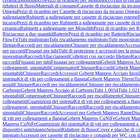
ceramica
Monoblocco
Pezzi di ricambio per Monoblocco
Tubi di riscia
riduttori di flusso
Materiali di consumo
Cassette di risciacquo da incass
Omega
Pezzi di ricambio per Cassette di risciacquo da incasso Omega
galleggiante
Rubinetti a galleggiante per cassette di risciacquo esterne
P
incasso
Pezzi di ricambio per Rubinetti a galleggiante per cassette di r
ceramica
Rubinetti a galleggiante per Monolith
Pezzi di ricambio per R
Risciacquo a due quantità
Batterie
Pezzi di ricambio per Batterie
Riscia
FlowFit
Tubi multistrato
Tubi riscaldamento multistrato
Tubi monostrat
filettato
Raccordi per riscaldamento
Chiusure per riscaldamento
Accesso
per raccordi
Fissaggi per tubi
Tubi di protezione e accessori per la posa
monostrato
Raccordi
Allacciamenti
Collettori con raccordo filettato
Racc
raccordi
Fissaggi per tubi
Fissaggi per collegamenti
Geberit Mapress Ac
collegamenti, smontabili
Compensatori
Chiusure
Raccordi
Geberit Mapr
smontabili
Chiusure
Raccordi
Accessori Geberit Mapress Acciaio Inox
sistema
Kit di viti per collegamenti a flangia
Geberit Mapress Therm
Tu
assiali
Chiusure
Raccordi per riscaldamento
Chiusure per riscaldamento
Carbonio
Geberit Mapress Acciaio al Carbonio
Tubi 1.0034
Tubi 1.021
smontabili
Compensatori
Chiusure
Raccordi per riscaldamento
Chiusure
collegamenti
Guarnizioni del sistema
Kit di viti per collegamenti a flan
collegamenti, smontabili
Chiusure
Raccordi
Raccordi per riscaldamento
smontabili
Chiusure
Raccordi
Accessori per Geberit Mapress Rame
Dis
di viti per collegamenti a flangia
Geberit Mapress CuNiFe
Geberit Ma
Mapress CuNiFe
Guarnizioni del sistema
Kit di viti per collegamenti a
dispositivi antiristagno
Sensori
Riduttore di flusso
Cover e placche di co
integrato
Accessori per cassette di risciacquo e comandi per WC con di