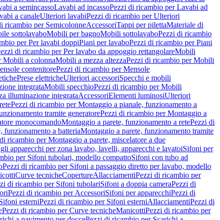
vabi a semincasso
Lavabi ad incasso
Pezzi di ricambio per Lavabi ad
vabi a canale
Ulteriori lavabi
Pezzi di ricambio per Ulteriori
di ricambio per Semicolonne
Accessori
Tappi per piletta
Materiale di
ile sottolavabo
Mobili per bagno
Mobili sottolavabo
Pezzi di ricambio
ambio per Per lavabi doppi
Piani per lavabo
Pezzi di ricambio per Piani
ezzi di ricambio per Per lavabo da appoggio rettangolare
Mobili
r Mobili a colonna
Mobili a mezza altezza
Pezzi di ricambio per Mobili
nsole contenitore
Pezzi di ricambio per Mensole
tiche
Prese elettriche
Ulteriori accessori
Specchi e mobili
zione integrata
Mobili specchio
Pezzi di ricambio per Mobili
za illuminazione integrata
Accessori
Elementi luminosi
Ulteriori
rete
Pezzi di ricambio per Montaggio a pianale, funzionamento a
funzionamento tramite generatore
Pezzi di ricambio per Montaggio a
elatore monocomando
Montaggio a parete, funzionamento a rete
Pezzi di
, funzionamento a batteria
Montaggio a parete, funzionamento tramite
di ricambio per Montaggio a parete, miscelatore a due
gli apparecchi per zona lavabo, lavelli, apparecchi e lavatoi
Sifoni per
ambio per Sifoni tubolari, modello compatto
Sifoni con tubo ad
o
Pezzi di ricambio per Sifoni a passaggio diretto per lavabo, modello
cotti
Curve tecniche
Coperture
Allacciamenti
Pezzi di ricambio per
zi di ricambio per Sifoni tubolari
Sifoni a doppia camera
Pezzi di
ori
Pezzi di ricambio per Accessori
Sifoni per apparecchi
Pezzi di
Sifoni esterni
Pezzi di ricambio per Sifoni esterni
Allacciamenti
Pezzi di
e
Pezzi di ricambio per Curve tecniche
Manicotti
Pezzi di ricambio per
richi a pavimento per docce
Pezzi di ricambio per Scarichi a