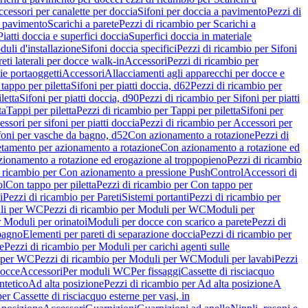
cessori per canalette per doccia
Sifoni per doccia a pavimento
Pezzi di
a pavimento
Scarichi a parete
Pezzi di ricambio per Scarichi a
iatti doccia e superfici doccia
Superfici doccia in materiale
uli d'installazione
Sifoni doccia specifici
Pezzi di ricambio per Sifoni
eti laterali per docce walk-in
Accessori
Pezzi di ricambio per
ie portaoggetti
Accessori
Allacciamenti agli apparecchi per docce e
tappo per piletta
Sifoni per piatti doccia, d62
Pezzi di ricambio per
letta
Sifoni per piatti doccia, d90
Pezzi di ricambio per Sifoni per piatti
ta
Tappi per piletta
Pezzi di ricambio per Tappi per piletta
Sifoni per
ssori per sifoni per piatti doccia
Pezzi di ricambio per Accessori per
foni per vasche da bagno, d52
Con azionamento a rotazione
Pezzi di
etamento per azionamento a rotazione
Con azionamento a rotazione ed
zionamento a rotazione ed erogazione al troppopieno
Pezzi di ricambio
i ricambio per Con azionamento a pressione PushControl
Accessori di
ol
Con tappo per piletta
Pezzi di ricambio per Con tappo per
i
Pezzi di ricambio per Pareti
Sistemi portanti
Pezzi di ricambio per
li per WC
Pezzi di ricambio per Moduli per WC
Moduli per
r Moduli per orinatoi
Moduli per docce con scarico a parete
Pezzi di
 bagno
Elementi per pareti di separazione doccia
Pezzi di ricambio per
e
Pezzi di ricambio per Moduli per carichi agenti sulle
 per WC
Pezzi di ricambio per Moduli per WC
Moduli per lavabi
Pezzi
docce
Accessori
Per moduli WC
Per fissaggi
Cassette di risciacquo
ntetico
Ad alta posizione
Pezzi di ricambio per Ad alta posizione
A
er Cassette di risciacquo esterne per vasi, in