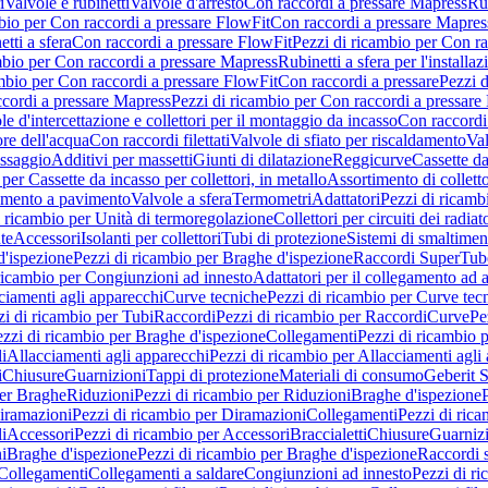
i
Valvole e rubinetti
Valvole d'arresto
Con raccordi a pressare Mapress
Rub
bio per Con raccordi a pressare FlowFit
Con raccordi a pressare Mapres
tti a sfera
Con raccordi a pressare FlowFit
Pezzi di ricambio per Con ra
mbio per Con raccordi a pressare Mapress
Rubinetti a sfera per l'installa
mbio per Con raccordi a pressare FlowFit
Con raccordi a pressare
Pezzi d
cordi a pressare Mapress
Pezzi di ricambio per Con raccordi a pressare
e d'intercettazione e collettori per il montaggio da incasso
Con raccord
ore dell'acqua
Con raccordi filettati
Valvole di sfiato per riscaldamento
Val
issaggio
Additivi per massetti
Giunti di dilatazione
Reggicurve
Cassette da
per Cassette da incasso per collettori, in metallo
Assortimento di colletto
damento a pavimento
Valvole a sfera
Termometri
Adattatori
Pezzi di ricamb
i ricambio per Unità di termoregolazione
Collettori per circuiti dei radiat
te
Accessori
Isolanti per collettori
Tubi di protezione
Sistemi di smaltiment
d'ispezione
Pezzi di ricambio per Braghe d'ispezione
Raccordi SuperTub
ricambio per Congiunzioni ad innesto
Adattatori per il collegamento ad al
ciamenti agli apparecchi
Curve tecniche
Pezzi di ricambio per Curve tec
zi di ricambio per Tubi
Raccordi
Pezzi di ricambio per Raccordi
Curve
Pe
zzi di ricambio per Braghe d'ispezione
Collegamenti
Pezzi di ricambio 
li
Allacciamenti agli apparecchi
Pezzi di ricambio per Allacciamenti agli
i
Chiusure
Guarnizioni
Tappi di protezione
Materiali di consumo
Geberit S
per Braghe
Riduzioni
Pezzi di ricambio per Riduzioni
Braghe d'ispezione
iramazioni
Pezzi di ricambio per Diramazioni
Collegamenti
Pezzi di ric
li
Accessori
Pezzi di ricambio per Accessori
Braccialetti
Chiusure
Guarniz
i
Braghe d'ispezione
Pezzi di ricambio per Braghe d'ispezione
Raccordi s
 Collegamenti
Collegamenti a saldare
Congiunzioni ad innesto
Pezzi di r