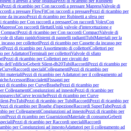
inetti d'arresto a sede obliqua
Pezzi di ricambio per Rubinetti
s
Pezzi di ricambio per Con raccordi a pressare Mapress
Valvole di
ccordi a pressare FlowFit
Con raccordi a pressare
Pezzi di ricambio per
zione da incasso
Pezzi di ricambio per Rubinetti a sfera per
i ricambio per Con raccordi a pressare
Con raccordi Volex
Con
 Mapress
Con raccordi filettati
Unità valvole d'intercettazione e
i Compact
Pezzi di ricambio per Con raccordi Compact
Valvole di
vole di sfiato rapido
Sistemi di pannelli radianti
Tubi
Materiali per la
 incasso per collettori
Pezzi di ricambio per Cassette da incasso per
ri
Pezzi di ricambio per Assortimento di collettori
Collettori per
io per Adattatori
Terminali per collettori
Valvole di sfiato
ori
Pezzi di ricambio per Collettori per circuiti dei
o dell’edificio
Geberit Silent-db20
Tubi
Raccordi
Pezzi di ricambio per
e
Curve
Raccordi speciali
Collegamenti
Pezzi di ricambio per
tri materiali
Pezzi di ricambio per Adattatori per il collegamento ad
niche
Accessori
Braccialetti
Fissaggi per
zzi di ricambio per Curve
Braghe
Pezzi di ricambio per
per Collegamenti
Congiunzioni ad innesto
Pezzi di ricambio per
 apparecchi
Curve tecniche
Pezzi di ricambio per Curve
ilent-Pro
Tubi
Pezzi di ricambio per Tubi
Raccordi
Pezzi di ricambio per
Pezzi di ricambio per Braghe d'ispezione
Raccordi SuperTube
Pezzi di
ambio per Collegamenti
Congiunzioni ad innesto
Pezzi di ricambio per
ioni
Pezzi di ricambio per Guarnizioni
Materiale di consumo
Geberit
peciali
Pezzi di ricambio per Raccordi speciali
Raccordi
icambio per Congiunzioni ad innesto
Adattatori per il collegamento ad