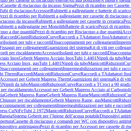
cquo per cassette di risciacquo esterne
Ad alta posizione
A bassa e media
o
Cassette di risciacquo da incasso Sigma
Pezzi di ricambio per Cassette
Tubi di risciacquo
Accessori
Rubinetti a galleggiante e batterie di scarico
ezzi di ricambio per Rubinetti a galleggiante per cassette di risciacquo 
isciacquo da incasso
Rubinetti a galleggiante per cassette in ceramica
Pezz
ubinetti a galleggiante per Monolith
Batterie di scarico
Pezzi di ricambio 
cquo a due quantità
Pezzi di ricambio per Risciacquo a due quantità
Acce
o
Raccordi
Giunti
Riduzioni
Curve
Raccordi a T
Adattatori fissi
Adattatori e
ri
Isolanti per tubi e raccordi
Disaccoppiamenti per collegamenti
Imperme
Fissaggi per collegamenti
Guarnizioni del sistema
Kit di viti per collega
ordi per riscaldamento
Accessori
Isolanti per tubi e raccordi
Disaccoppia
ciaio Inox
Geberit Mapress Acciaio Inox
Tubi 1.4401
Nippli da tubo
Mani
ess Acciaio Inox, gas
Tubi 1.4401
Nippli da tubo
Manicotti
Riduzioni
Cur
Disaccoppiamenti per collegamenti
Impermeabilizzazioni per tubi e racc
bi Therm
Raccordi
Manicotti
Riduzioni
Curve
Raccordi a T
Adattatori fissi
Accessori per Geberit Mapress Therm
Guarnizioni del sistema
Kit di vit
5
Nippli da tubo
Manicotti
Riduzioni
Curve
Raccordi a T
Croci a 90 gradi
 per riscaldamento
Accessori per Geberit Mapress Acciaio al Carbonio
I
gia
Geberit Mapress Rame
Geberit Mapress Rame
Manicotti
Riduzioni
Cu
Chiusure per riscaldamento
Geberit Mapress Rame, gas
Manicotti
Riduzi
accoppiamenti per collegamenti
Impermeabilizzazioni per tubi e raccordi
press CuNiFe
Tubi 2.1972
Manicotti
Riduzioni
Curve
Raccordi a T
Adattato
 flangia
Sistema Geberit per l’Igiene dell’acqua potabile
Dispositivi antir
pertura
Cassette di risciacquo e comandi per WC con dispositivo antiri
spositivo antiristagno
Pezzi di ricambio per Accessori per cassette di 