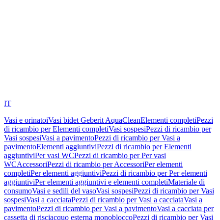
IT
Vasi e orinatoi
Vasi bidet Geberit AquaClean
Elementi completi
Pezzi
di ricambio per Elementi completi
Vasi sospesi
Pezzi di ricambio per
Vasi sospesi
Vasi a pavimento
Pezzi di ricambio per Vasi a
pavimento
Elementi aggiuntivi
Pezzi di ricambio per Elementi
aggiuntivi
Per vasi WC
Pezzi di ricambio per Per vasi
WC
Accessori
Pezzi di ricambio per Accessori
Per elementi
completi
Per elementi aggiuntivi
Pezzi di ricambio per Per elementi
aggiuntivi
Per elementi aggiuntivi e elementi completi
Materiale di
consumo
Vasi e sedili del vaso
Vasi sospesi
Pezzi di ricambio per Vasi
sospesi
Vasi a cacciata
Pezzi di ricambio per Vasi a cacciata
Vasi a
pavimento
Pezzi di ricambio per Vasi a pavimento
Vasi a cacciata per
cassetta di risciacquo esterna monoblocco
Pezzi di ricambio per Vasi