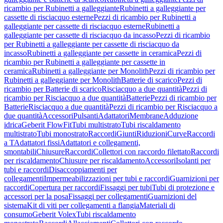
ricambio per Rubinetti a galleggiante
Rubinetti a galleggiante per
cassette di risciacquo esterne
Pezzi di ricambio per Rubinetti a
galleggiante per cassette di risciacquo esterne
Rubinetti a
galleggiante per cassette di risciacquo da incasso
Pezzi di ricambio
per Rubinetti a galleggiante per cassette di risciacquo da
incasso
Rubinetti a galleggiante per cassette in ceramica
Pezzi di
ricambio per Rubinetti a galleggiante per cassette in
ceramica
Rubinetti a galleggiante per Monolith
Pezzi di ricambio per
Rubinetti a galleggiante per Monolith
Batterie di scarico
Pezzi di
ricambio per Batterie di scarico
Risciacquo a due quantità
Pezzi di
ricambio per Risciacquo a due quantità
Batterie
Pezzi di ricambio per
Batterie
Risciacquo a due quantità
Pezzi di ricambio per Risciacquo a
due quantità
Accessori
Pulsanti
Adattatori
Membrane
Adduzione
idrica
Geberit FlowFit
Tubi multistrato
Tubi riscaldamento
multistrato
Tubi monostrato
Raccordi
Giunti
Riduzioni
Curve
Raccordi
a T
Adattatori fissi
Adattatori e collegamenti,
smontabili
Chiusure
Raccordi
Collettori con raccordo filettato
Raccordi
per riscaldamento
Chiusure per riscaldamento
Accessori
Isolanti per
tubi e raccordi
Disaccoppiamenti per
collegamenti
Impermeabilizzazioni per tubi e raccordi
Guarnizioni per
raccordi
Copertura per raccordi
Fissaggi per tubi
Tubi di protezione e
accessori per la posa
Fissaggi per collegamenti
Guarnizioni del
sistema
Kit di viti per collegamenti a flangia
Materiali di
consumo
Geberit Volex
Tubi riscaldamento