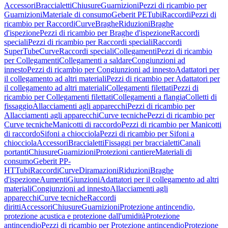
Accessori
Braccialetti
Chiusure
Guarnizioni
Pezzi di ricambio per
Guarnizioni
Materiale di consumo
Geberit PE
Tubi
Raccordi
Pezzi di
ricambio per Raccordi
Curve
Braghe
Riduzioni
Braghe
d'ispezione
Pezzi di ricambio per Braghe d'ispezione
Raccordi
speciali
Pezzi di ricambio per Raccordi speciali
Raccordi
SuperTube
Curve
Raccordi speciali
Collegamenti
Pezzi di ricambio
per Collegamenti
Collegamenti a saldare
Congiunzioni ad
innesto
Pezzi di ricambio per Congiunzioni ad innesto
Adattatori per
il collegamento ad altri materiali
Pezzi di ricambio per Adattatori per
il collegamento ad altri materiali
Collegamenti filettati
Pezzi di
ricambio per Collegamenti filettati
Collegamenti a flangia
Colletti di
fissaggio
Allacciamenti agli apparecchi
Pezzi di ricambio per
Allacciamenti agli apparecchi
Curve tecniche
Pezzi di ricambio per
Curve tecniche
Manicotti di raccordo
Pezzi di ricambio per Manicotti
di raccordo
Sifoni a chiocciola
Pezzi di ricambio per Sifoni a
chiocciola
Accessori
Braccialetti
Fissaggi per braccialetti
Canali
portanti
Chiusure
Guarnizioni
Protezioni cantiere
Materiali di
consumo
Geberit PP-
HT
Tubi
Raccordi
Curve
Diramazioni
Riduzioni
Braghe
d'ispezione
Aumenti
Giunzioni
Adattatori per il collegamento ad altri
materiali
Congiunzioni ad innesto
Allacciamenti agli
apparecchi
Curve tecniche
Raccordi
diritti
Accessori
Chiusure
Guarnizioni
Protezione antincendio,
protezione acustica e protezione dall'umidità
Protezione
antincendio
Pezzi di ricambio per Protezione antincendio
Protezione