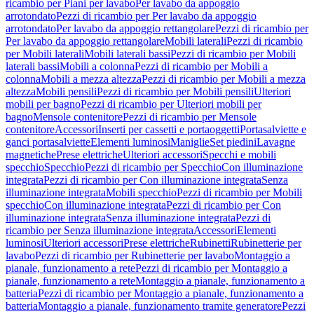
ricambio per Piani per lavabo
Per lavabo da appoggio
arrotondato
Pezzi di ricambio per Per lavabo da appoggio
arrotondato
Per lavabo da appoggio rettangolare
Pezzi di ricambio per
Per lavabo da appoggio rettangolare
Mobili laterali
Pezzi di ricambio
per Mobili laterali
Mobili laterali bassi
Pezzi di ricambio per Mobili
laterali bassi
Mobili a colonna
Pezzi di ricambio per Mobili a
colonna
Mobili a mezza altezza
Pezzi di ricambio per Mobili a mezza
altezza
Mobili pensili
Pezzi di ricambio per Mobili pensili
Ulteriori
mobili per bagno
Pezzi di ricambio per Ulteriori mobili per
bagno
Mensole contenitore
Pezzi di ricambio per Mensole
contenitore
Accessori
Inserti per cassetti e portaoggetti
Portasalviette e
ganci portasalviette
Elementi luminosi
Maniglie
Set piedini
Lavagne
magnetiche
Prese elettriche
Ulteriori accessori
Specchi e mobili
specchio
Specchio
Pezzi di ricambio per Specchio
Con illuminazione
integrata
Pezzi di ricambio per Con illuminazione integrata
Senza
illuminazione integrata
Mobili specchio
Pezzi di ricambio per Mobili
specchio
Con illuminazione integrata
Pezzi di ricambio per Con
illuminazione integrata
Senza illuminazione integrata
Pezzi di
ricambio per Senza illuminazione integrata
Accessori
Elementi
luminosi
Ulteriori accessori
Prese elettriche
Rubinetti
Rubinetterie per
lavabo
Pezzi di ricambio per Rubinetterie per lavabo
Montaggio a
pianale, funzionamento a rete
Pezzi di ricambio per Montaggio a
pianale, funzionamento a rete
Montaggio a pianale, funzionamento a
batteria
Pezzi di ricambio per Montaggio a pianale, funzionamento a
batteria
Montaggio a pianale, funzionamento tramite generatore
Pezzi