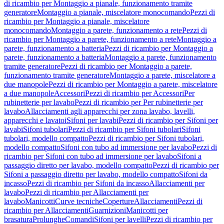
di ricambio per Montaggio a pianale, funzionamento tramite
generatore
Montaggio a pianale, miscelatore monocomando
Pezzi di
ricambio per Montaggio a pianale, miscelatore
monocomando
Montaggio a parete, funzionamento a rete
Pezzi di
ricambio per Montaggio a parete, funzionamento a rete
Montaggio a
parete, funzionamento a batteria
Pezzi di ricambio per Montaggio a
parete, funzionamento a batteria
Montaggio a parete, funzionamento
tramite generatore
Pezzi di ricambio per Montaggio a parete,
funzionamento tramite generatore
Montaggio a parete, miscelatore a
due manopole
Pezzi di ricambio per Montaggio a parete, miscelatore
a due manopole
Accessori
Pezzi di ricambio per Accessori
Per
rubinetterie per lavabo
Pezzi di ricambio per Per rubinetterie per
lavabo
Allacciamenti agli apparecchi per zona lavabo, lavelli,
apparecchi e lavatoi
Sifoni per lavabi
Pezzi di ricambio per Sifoni per
lavabi
Sifoni tubolari
Pezzi di ricambio per Sifoni tubolari
Sifoni
tubolari, modello compatto
Pezzi di ricambio per Sifoni tubolari,
modello compatto
Sifoni con tubo ad immersione per lavabo
Pezzi di
ricambio per Sifoni con tubo ad immersione per lavabo
Sifoni a
passaggio diretto per lavabo, modello compatto
Pezzi di ricambio per
Sifoni a passaggio diretto per lavabo, modello compatto
Sifoni da
incasso
Pezzi di ricambio per Sifoni da incasso
Allacciamenti per
lavabo
Pezzi di ricambio per Allacciamenti per
lavabo
Manicotti
Curve tecniche
Coperture
Allacciamenti
Pezzi di
ricambio per Allacciamenti
Guarnizioni
Manicotti per
brasatura
Prolunghe
Comandi
Sifoni per lavelli
Pezzi di ricambio per