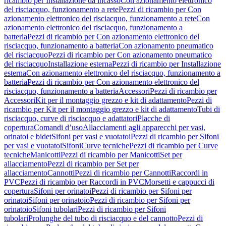
ricambio per Installazione da incasso
Con azionamento elettronico
del risciacquo, funzionamento a rete
Pezzi di ricambio per Con
azionamento elettronico del risciacquo, funzionamento a rete
Con
azionamento elettronico del risciacquo, funzionamento a
batteria
Pezzi di ricambio per Con azionamento elettronico del
risciacquo, funzionamento a batteria
Con azionamento pneumatico
del risciacquo
Pezzi di ricambio per Con azionamento pneumatico
del risciacquo
Installazione esterna
Pezzi di ricambio per Installazione
esterna
Con azionamento elettronico del risciacquo, funzionamento a
batteria
Pezzi di ricambio per Con azionamento elettronico del
risciacquo, funzionamento a batteria
Accessori
Pezzi di ricambio per
Accessori
Kit per il montaggio grezzo e kit di adattamento
Pezzi di
ricambio per Kit per il montaggio grezzo e kit di adattamento
Tubi di
risciacquo, curve di risciacquo e adattatori
Placche di
copertura
Comandi d’uso
Allacciamenti agli apparecchi per vasi,
orinatoi e bidet
Sifoni per vasi e vuotatoi
Pezzi di ricambio per Sifoni
per vasi e vuotatoi
Sifoni
Curve tecniche
Pezzi di ricambio per Curve
tecniche
Manicotti
Pezzi di ricambio per Manicotti
Set per
allacciamento
Pezzi di ricambio per Set per
allacciamento
Cannotti
Pezzi di ricambio per Cannotti
Raccordi in
PVC
Pezzi di ricambio per Raccordi in PVC
Morsetti e cappucci di
copertura
Sifoni per orinatoi
Pezzi di ricambio per Sifoni per
orinatoi
Sifoni per orinatoio
Pezzi di ricambio per Sifoni per
orinatoio
Sifoni tubolari
Pezzi di ricambio per Sifoni
tubolari
Prolunghe del tubo di risciacquo e del cannotto
Pezzi di