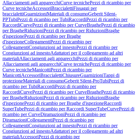
Allacciamenti agli apparecchi
Curve tecniche
Pezzi di ricambio per
Curve tecniche
Accessori
Braccialetti
Fissaggi per
braccialetti
Guarnizioni
Materiali di consumo
Geberit Silent-
PP
Tubi
Pezzi di ricambio per Tubi
Raccordi
Pezzi di ricambio per
Raccordi
Curve
Pezzi di ricambio per Curve
Braghe
Pezzi di ricambio
per Braghe
Riduzioni
Pezzi di ricambio per Riduzioni
Braghe
d'ispezione
Pezzi di ricambio per Braghe
d'ispezione
Collegamenti
Pezzi di ricambio per
Collegamenti
Congiunzioni ad innesto
Pezzi di ricambio per
Congiunzioni ad innesto
Adattatori per il collegamento ad altri
materiali
Allacciamenti agli apparecchi
Pezzi di ricambio per
Allacciamenti agli apparecchi
Curve tecniche
Pezzi di ricambio per
Curve tecniche
Manicotti
Pezzi di ricambio per
Manicotti
Accessori
Braccialetti
Chiusure
Guarnizioni
Tappi di
protezione
Materiali di consumo
Geberit Silent-Pro
Tubi
Pezzi di
ricambio per Tubi
Raccordi
Pezzi di ricambio per
Raccordi
Curve
Pezzi di ricambio per Curve
Braghe
Pezzi di ricambio
per Braghe
Riduzioni
Pezzi di ricambio per Riduzioni
Braghe
d'ispezione
Pezzi di ricambio per Braghe d'ispezione
Raccordi
SuperTube
Pezzi di ricambio per Raccordi SuperTube
Curve
Pezzi di
ricambio per Curve
Diramazioni
Pezzi di ricambio per
Diramazioni
Collegamenti
Pezzi di ricambio per
Collegamenti
Congiunzioni ad innesto
Pezzi di ricambio per
Congiunzioni ad innesto
Adattatori per il collegamento ad altri
materiali
Accessori
Pezzi di ricambio per