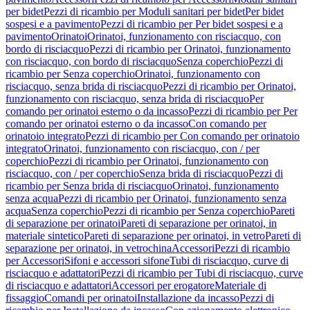
per bidet
Pezzi di ricambio per Moduli sanitari per bidet
Per bidet
sospesi e a pavimento
Pezzi di ricambio per Per bidet sospesi e a
pavimento
Orinatoi
Orinatoi, funzionamento con risciacquo, con
bordo di risciacquo
Pezzi di ricambio per Orinatoi, funzionamento
con risciacquo, con bordo di risciacquo
Senza coperchio
Pezzi di
ricambio per Senza coperchio
Orinatoi, funzionamento con
risciacquo, senza brida di risciacquo
Pezzi di ricambio per Orinatoi,
funzionamento con risciacquo, senza brida di risciacquo
Per
comando per orinatoi esterno o da incasso
Pezzi di ricambio per Per
comando per orinatoi esterno o da incasso
Con comando per
orinatoio integrato
Pezzi di ricambio per Con comando per orinatoio
integrato
Orinatoi, funzionamento con risciacquo, con / per
coperchio
Pezzi di ricambio per Orinatoi, funzionamento con
risciacquo, con / per coperchio
Senza brida di risciacquo
Pezzi di
ricambio per Senza brida di risciacquo
Orinatoi, funzionamento
senza acqua
Pezzi di ricambio per Orinatoi, funzionamento senza
acqua
Senza coperchio
Pezzi di ricambio per Senza coperchio
Pareti
di separazione per orinatoi
Pareti di separazione per orinatoi, in
materiale sintetico
Pareti di separazione per orinatoi, in vetro
Pareti di
separazione per orinatoi, in vetrochina
Accessori
Pezzi di ricambio
per Accessori
Sifoni e accessori sifone
Tubi di risciacquo, curve di
risciacquo e adattatori
Pezzi di ricambio per Tubi di risciacquo, curve
di risciacquo e adattatori
Accessori per erogatore
Materiale di
fissaggio
Comandi per orinatoi
Installazione da incasso
Pezzi di