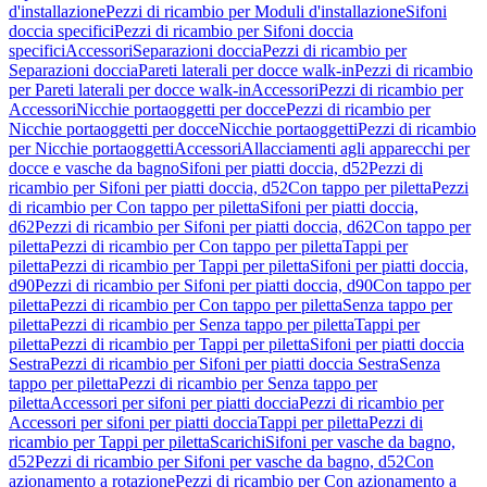
d'installazione
Pezzi di ricambio per Moduli d'installazione
Sifoni
doccia specifici
Pezzi di ricambio per Sifoni doccia
specifici
Accessori
Separazioni doccia
Pezzi di ricambio per
Separazioni doccia
Pareti laterali per docce walk-in
Pezzi di ricambio
per Pareti laterali per docce walk-in
Accessori
Pezzi di ricambio per
Accessori
Nicchie portaoggetti per docce
Pezzi di ricambio per
Nicchie portaoggetti per docce
Nicchie portaoggetti
Pezzi di ricambio
per Nicchie portaoggetti
Accessori
Allacciamenti agli apparecchi per
docce e vasche da bagno
Sifoni per piatti doccia, d52
Pezzi di
ricambio per Sifoni per piatti doccia, d52
Con tappo per piletta
Pezzi
di ricambio per Con tappo per piletta
Sifoni per piatti doccia,
d62
Pezzi di ricambio per Sifoni per piatti doccia, d62
Con tappo per
piletta
Pezzi di ricambio per Con tappo per piletta
Tappi per
piletta
Pezzi di ricambio per Tappi per piletta
Sifoni per piatti doccia,
d90
Pezzi di ricambio per Sifoni per piatti doccia, d90
Con tappo per
piletta
Pezzi di ricambio per Con tappo per piletta
Senza tappo per
piletta
Pezzi di ricambio per Senza tappo per piletta
Tappi per
piletta
Pezzi di ricambio per Tappi per piletta
Sifoni per piatti doccia
Sestra
Pezzi di ricambio per Sifoni per piatti doccia Sestra
Senza
tappo per piletta
Pezzi di ricambio per Senza tappo per
piletta
Accessori per sifoni per piatti doccia
Pezzi di ricambio per
Accessori per sifoni per piatti doccia
Tappi per piletta
Pezzi di
ricambio per Tappi per piletta
Scarichi
Sifoni per vasche da bagno,
d52
Pezzi di ricambio per Sifoni per vasche da bagno, d52
Con
azionamento a rotazione
Pezzi di ricambio per Con azionamento a