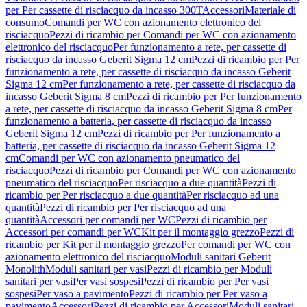
per Per cassette di risciacquo da incasso 300T
Accessori
Materiale di
consumo
Comandi per WC con azionamento elettronico del
risciacquo
Pezzi di ricambio per Comandi per WC con azionamento
elettronico del risciacquo
Per funzionamento a rete, per cassette di
risciacquo da incasso Geberit Sigma 12 cm
Pezzi di ricambio per Per
funzionamento a rete, per cassette di risciacquo da incasso Geberit
Sigma 12 cm
Per funzionamento a rete, per cassette di risciacquo da
incasso Geberit Sigma 8 cm
Pezzi di ricambio per Per funzionamento
a rete, per cassette di risciacquo da incasso Geberit Sigma 8 cm
Per
funzionamento a batteria, per cassette di risciacquo da incasso
Geberit Sigma 12 cm
Pezzi di ricambio per Per funzionamento a
batteria, per cassette di risciacquo da incasso Geberit Sigma 12
cm
Comandi per WC con azionamento pneumatico del
risciacquo
Pezzi di ricambio per Comandi per WC con azionamento
pneumatico del risciacquo
Per risciacquo a due quantità
Pezzi di
ricambio per Per risciacquo a due quantità
Per risciacquo ad una
quantità
Pezzi di ricambio per Per risciacquo ad una
quantità
Accessori per comandi per WC
Pezzi di ricambio per
Accessori per comandi per WC
Kit per il montaggio grezzo
Pezzi di
ricambio per Kit per il montaggio grezzo
Per comandi per WC con
azionamento elettronico del risciacquo
Moduli sanitari Geberit
Monolith
Moduli sanitari per vasi
Pezzi di ricambio per Moduli
sanitari per vasi
Per vasi sospesi
Pezzi di ricambio per Per vasi
sospesi
Per vaso a pavimento
Pezzi di ricambio per Per vaso a
pavimento
Accessori
Pezzi di ricambio per Accessori
Moduli sanitari