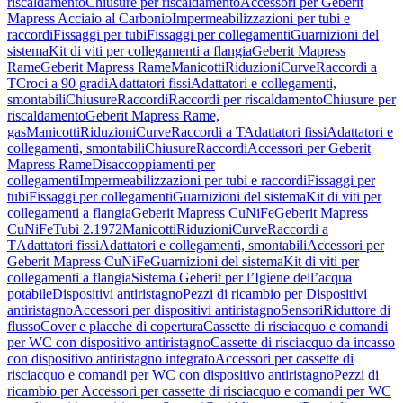
riscaldamento
Chiusure per riscaldamento
Accessori per Geberit
Mapress Acciaio al Carbonio
Impermeabilizzazioni per tubi e
raccordi
Fissaggi per tubi
Fissaggi per collegamenti
Guarnizioni del
sistema
Kit di viti per collegamenti a flangia
Geberit Mapress
Rame
Geberit Mapress Rame
Manicotti
Riduzioni
Curve
Raccordi a
T
Croci a 90 gradi
Adattatori fissi
Adattatori e collegamenti,
smontabili
Chiusure
Raccordi
Raccordi per riscaldamento
Chiusure per
riscaldamento
Geberit Mapress Rame,
gas
Manicotti
Riduzioni
Curve
Raccordi a T
Adattatori fissi
Adattatori e
collegamenti, smontabili
Chiusure
Raccordi
Accessori per Geberit
Mapress Rame
Disaccoppiamenti per
collegamenti
Impermeabilizzazioni per tubi e raccordi
Fissaggi per
tubi
Fissaggi per collegamenti
Guarnizioni del sistema
Kit di viti per
collegamenti a flangia
Geberit Mapress CuNiFe
Geberit Mapress
CuNiFe
Tubi 2.1972
Manicotti
Riduzioni
Curve
Raccordi a
T
Adattatori fissi
Adattatori e collegamenti, smontabili
Accessori per
Geberit Mapress CuNiFe
Guarnizioni del sistema
Kit di viti per
collegamenti a flangia
Sistema Geberit per l’Igiene dell’acqua
potabile
Dispositivi antiristagno
Pezzi di ricambio per Dispositivi
antiristagno
Accessori per dispositivi antiristagno
Sensori
Riduttore di
flusso
Cover e placche di copertura
Cassette di risciacquo e comandi
per WC con dispositivo antiristagno
Cassette di risciacquo da incasso
con dispositivo antiristagno integrato
Accessori per cassette di
risciacquo e comandi per WC con dispositivo antiristagno
Pezzi di
ricambio per Accessori per cassette di risciacquo e comandi per WC