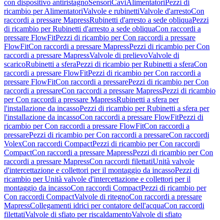
con dispositivo antiristagno
Sensori
Cavi
Alimentatori
Pezzi di
ricambio per Alimentatori
Valvole e rubinetti
Valvole d'arresto
Con
raccordi a pressare Mapress
Rubinetti d'arresto a sede obliqua
Pezzi
di ricambio per Rubinetti d'arresto a sede obliqua
Con raccordi a
pressare FlowFit
Pezzi di ricambio per Con raccordi a pressare
FlowFit
Con raccordi a pressare Mapress
Pezzi di ricambio per Con
raccordi a pressare Mapress
Valvole di prelievo
Valvole di
scarico
Rubinetti a sfera
Pezzi di ricambio per Rubinetti a sfera
Con
raccordi a pressare FlowFit
Pezzi di ricambio per Con raccordi a
pressare FlowFit
Con raccordi a pressare
Pezzi di ricambio per Con
raccordi a pressare
Con raccordi a pressare Mapress
Pezzi di ricambio
per Con raccordi a pressare Mapress
Rubinetti a sfera per
l'installazione da incasso
Pezzi di ricambio per Rubinetti a sfera per
l'installazione da incasso
Con raccordi a pressare FlowFit
Pezzi di
ricambio per Con raccordi a pressare FlowFit
Con raccordi a
pressare
Pezzi di ricambio per Con raccordi a pressare
Con raccordi
Volex
Con raccordi Compact
Pezzi di ricambio per Con raccordi
Compact
Con raccordi a pressare Mapress
Pezzi di ricambio per Con
raccordi a pressare Mapress
Con raccordi filettati
Unità valvole
d'intercettazione e collettori per il montaggio da incasso
Pezzi di
ricambio per Unità valvole d'intercettazione e collettori per il
montaggio da incasso
Con raccordi Compact
Pezzi di ricambio per
Con raccordi Compact
Valvole di ritegno
Con raccordi a pressare
Mapress
Collegamenti idrici per contatore dell'acqua
Con raccordi
filettati
Valvole di sfiato per riscaldamento
Valvole di sfiato