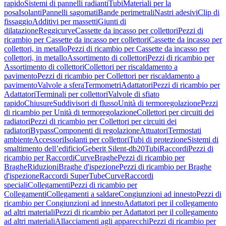
rapido
Sistemi di pannelli radianti
Tubi
Materiali per la
posa
Isolanti
Pannelli sagomati
Bande perimetrali
Nastri adesivi
Clip di
fissaggio
Additivi per massetti
Giunti di
dilatazione
Reggicurve
Cassette da incasso per collettori
Pezzi di
ricambio per Cassette da incasso per collettori
Cassette da incasso per
collettori, in metallo
Pezzi di ricambio per Cassette da incasso per
collettori, in metallo
Assortimento di collettori
Pezzi di ricambio per
Assortimento di collettori
Collettori per riscaldamento a
pavimento
Pezzi di ricambio per Collettori per riscaldamento a
pavimento
Valvole a sfera
Termometri
Adattatori
Pezzi di ricambio per
Adattatori
Terminali per collettori
Valvole di sfiato
rapido
Chiusure
Suddivisori di flusso
Unità di termoregolazione
Pezzi
di ricambio per Unità di termoregolazione
Collettori per circuiti dei
radiatori
Pezzi di ricambio per Collettori per circuiti dei
radiatori
Bypass
Componenti di regolazione
Attuatori
Termostati
ambiente
Accessori
Isolanti per collettori
Tubi di protezione
Sistemi di
smaltimento dell’edificio
Geberit Silent-db20
Tubi
Raccordi
Pezzi di
ricambio per Raccordi
Curve
Braghe
Pezzi di ricambio per
Braghe
Riduzioni
Braghe d'ispezione
Pezzi di ricambio per Braghe
d'ispezione
Raccordi SuperTube
Curve
Raccordi
speciali
Collegamenti
Pezzi di ricambio per
Collegamenti
Collegamenti a saldare
Congiunzioni ad innesto
Pezzi di
ricambio per Congiunzioni ad innesto
Adattatori per il collegamento
ad altri materiali
Pezzi di ricambio per Adattatori per il collegamento
ad altri materiali
Allacciamenti agli apparecchi
Pezzi di ricambio per