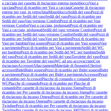
a cacciata per cassetta di risciacquo esterna monoblocco
Vasi a
cacciata
Pezzi di ricambio per Vasi a cacciata
Cassette di risciacquo
esterne per vasi, in vetrochina
Monoblocco
Sedili del vaso
Pezzi di
ricambio per Sedili del vaso
Sedili del vaso
Pezzi di ricambio per
Sedili del vaso
Vasi versione Comfort
Pezzi di ricambio per Vasi
versione Comfort
Vasi a cacciata, prolungati
Pezzi di ricambio per
Vasi a cacciata, prolungati
Sedili del vaso versione Comfort
Pezzi di
ricambio per Sedili del vaso versione Comfort
Sedili del vaso
Pezzi di
ricambio per Sedili del vaso
Vasi per bambini
Pezzi di ricambio per
Vasi per bambini
Vasi sospesi
Pezzi di ricambio per Vasi sospesi
Vasi
a pavimento
Pezzi di ricambio per Vasi a pavimento
Sedili del WC
per bambini
Pezzi di ricambio per Sedili del WC per bambini
Sedili
del vaso
Pezzi di ricambio per Sedili del vaso
Tavolette del vaso
Pezzi
di ricambio per Tavolette del vaso
WC ad uso accovacciato
Con
risciacquo
Accessori
Allacciamenti
Materiale di fissaggio
Ulteriori
accessori
Bidet
Bidet sospesi
Pezzi di ricambio per Bidet sospesi
Bidet
a pavimento
Pezzi di ricambio per Bidet a pavimento
Accessori
Pezzi
di ricambio per Accessori
Placche di comando e comandi per
WC
Placche di comando
Pezzi di ricambio per Placche di
comando
Per cassette di risciacquo da incasso Sigma
Pezzi di
ricambio per Per cassette di risciacquo da incasso Sigma
Per cassette
di risciacquo da incasso Omega
Pezzi di ricambio per Per cassette di
risciacquo da incasso Omega
Per cassette di risciacquo da incasso
Twinline
Pezzi di ricambio per Per cassette di risciacquo da incasso
Twinline
Per cassette di risciacquo da incasso 300T
Pezzi di ricambio