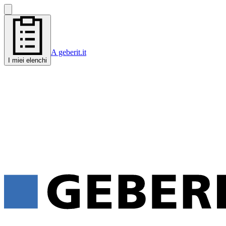
A geberit.it
I miei elenchi