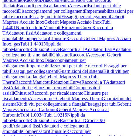
monostrato
Raccordi
Allacciamenti
Collettori con raccordo
filettato
Raccordi per riscaldamento
Accessori
Isolanti per tubi e
raccordi
Disaccoppiamenti per collegamenti
Impermeabilizzazioni per
tubi e raccordi
Fissaggi per tubi
Fissaggi per collegamenti
Geberit
Mapress Acciaio Inox
Geberit Mapress Acciaio Inox
Tubi
1.4401
Nippli da tubo
Manicotti
Riduzioni
Curve
Raccordi a
T
Adattatori fissi
Adattatori e collegamenti,
smontabili
Compensatori
Chiusure
Raccordi
Geberit Mapress Acciaio
Inox, gas
Tubi 1.4401
Nippli da
tubo
Manicotti
Riduzioni
Curve
Raccordi a T
Adattatori fissi
Adattatori
e collegamenti, smontabili
Chiusure
Raccordi
Accessori Geberit
Mapress Acciaio Inox
Disaccoppiamenti per
collegamenti
Impermeabilizzazioni per tubi e raccordi
Fissaggi per
tubi
Fissaggi per collegamenti
Guarnizioni del sistema
Kit di viti per
collegamenti a flangia
Geberit Mapress Therm
Tubi
Therm
Raccordi
Manicotti
Riduzioni
Curve
Raccordi a T
Adattatori
fissi
Adattatori e giunzioni, removibili
Compensatori
assiali
Chiusure
Raccordi per riscaldamento
Chiusure per
riscaldamento
Accessori per Geberit Mapress Therm
Guarnizioni del
sistema
Kit di viti per collegamenti a flangia
Fissaggi per tubi
Geberit
Mapress acciaio al Carbonio
Geberit Mapress Acciaio al
Carbonio
Tubi 1.0034
Tubi 1.0215
Nippli da
tubo
Manicotti
Riduzioni
Curve
Raccordi a T
Croci a 90
gradi
Adattatori fissi
Adattatori e collegamenti,
smontabili
Compensatori
Chiusure
Raccordi per