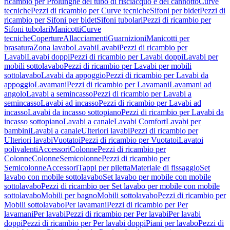
ricambio per Prolunghe del tubo di risciacquo e del cannotto
Curve
tecniche
Pezzi di ricambio per Curve tecniche
Sifoni per bidet
Pezzi di
ricambio per Sifoni per bidet
Sifoni tubolari
Pezzi di ricambio per
Sifoni tubolari
Manicotti
Curve
tecniche
Coperture
Allacciamenti
Guarnizioni
Manicotti per
brasatura
Zona lavabo
Lavabi
Lavabi
Pezzi di ricambio per
Lavabi
Lavabi doppi
Pezzi di ricambio per Lavabi doppi
Lavabi per
mobili sottolavabo
Pezzi di ricambio per Lavabi per mobili
sottolavabo
Lavabi da appoggio
Pezzi di ricambio per Lavabi da
appoggio
Lavamani
Pezzi di ricambio per Lavamani
Lavamani ad
angolo
Lavabi a semincasso
Pezzi di ricambio per Lavabi a
semincasso
Lavabi ad incasso
Pezzi di ricambio per Lavabi ad
incasso
Lavabi da incasso sottopiano
Pezzi di ricambio per Lavabi da
incasso sottopiano
Lavabi a canale
Lavabi Comfort
Lavabi per
bambini
Lavabi a canale
Ulteriori lavabi
Pezzi di ricambio per
Ulteriori lavabi
Vuotatoi
Pezzi di ricambio per Vuotatoi
Lavatoi
polivalenti
Accessori
Colonne
Pezzi di ricambio per
Colonne
Colonne
Semicolonne
Pezzi di ricambio per
Semicolonne
Accessori
Tappi per piletta
Materiale di fissaggio
Set
lavabo con mobile sottolavabo
Set lavabo per mobile con mobile
sottolavabo
Pezzi di ricambio per Set lavabo per mobile con mobile
sottolavabo
Mobili per bagno
Mobili sottolavabo
Pezzi di ricambio per
Mobili sottolavabo
Per lavamani
Pezzi di ricambio per Per
lavamani
Per lavabi
Pezzi di ricambio per Per lavabi
Per lavabi
doppi
Pezzi di ricambio per Per lavabi doppi
Piani per lavabo
Pezzi di