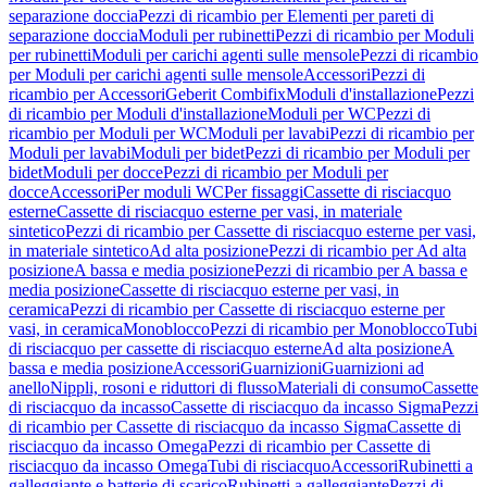
separazione doccia
Pezzi di ricambio per Elementi per pareti di
separazione doccia
Moduli per rubinetti
Pezzi di ricambio per Moduli
per rubinetti
Moduli per carichi agenti sulle mensole
Pezzi di ricambio
per Moduli per carichi agenti sulle mensole
Accessori
Pezzi di
ricambio per Accessori
Geberit Combifix
Moduli d'installazione
Pezzi
di ricambio per Moduli d'installazione
Moduli per WC
Pezzi di
ricambio per Moduli per WC
Moduli per lavabi
Pezzi di ricambio per
Moduli per lavabi
Moduli per bidet
Pezzi di ricambio per Moduli per
bidet
Moduli per docce
Pezzi di ricambio per Moduli per
docce
Accessori
Per moduli WC
Per fissaggi
Cassette di risciacquo
esterne
Cassette di risciacquo esterne per vasi, in materiale
sintetico
Pezzi di ricambio per Cassette di risciacquo esterne per vasi,
in materiale sintetico
Ad alta posizione
Pezzi di ricambio per Ad alta
posizione
A bassa e media posizione
Pezzi di ricambio per A bassa e
media posizione
Cassette di risciacquo esterne per vasi, in
ceramica
Pezzi di ricambio per Cassette di risciacquo esterne per
vasi, in ceramica
Monoblocco
Pezzi di ricambio per Monoblocco
Tubi
di risciacquo per cassette di risciacquo esterne
Ad alta posizione
A
bassa e media posizione
Accessori
Guarnizioni
Guarnizioni ad
anello
Nippli, rosoni e riduttori di flusso
Materiali di consumo
Cassette
di risciacquo da incasso
Cassette di risciacquo da incasso Sigma
Pezzi
di ricambio per Cassette di risciacquo da incasso Sigma
Cassette di
risciacquo da incasso Omega
Pezzi di ricambio per Cassette di
risciacquo da incasso Omega
Tubi di risciacquo
Accessori
Rubinetti a
galleggiante e batterie di scarico
Rubinetti a galleggiante
Pezzi di