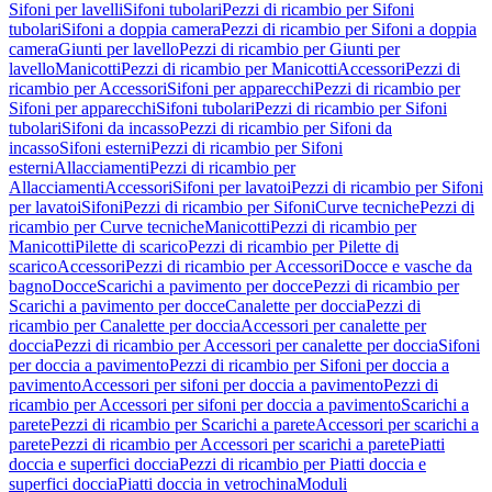
Sifoni per lavelli
Sifoni tubolari
Pezzi di ricambio per Sifoni
tubolari
Sifoni a doppia camera
Pezzi di ricambio per Sifoni a doppia
camera
Giunti per lavello
Pezzi di ricambio per Giunti per
lavello
Manicotti
Pezzi di ricambio per Manicotti
Accessori
Pezzi di
ricambio per Accessori
Sifoni per apparecchi
Pezzi di ricambio per
Sifoni per apparecchi
Sifoni tubolari
Pezzi di ricambio per Sifoni
tubolari
Sifoni da incasso
Pezzi di ricambio per Sifoni da
incasso
Sifoni esterni
Pezzi di ricambio per Sifoni
esterni
Allacciamenti
Pezzi di ricambio per
Allacciamenti
Accessori
Sifoni per lavatoi
Pezzi di ricambio per Sifoni
per lavatoi
Sifoni
Pezzi di ricambio per Sifoni
Curve tecniche
Pezzi di
ricambio per Curve tecniche
Manicotti
Pezzi di ricambio per
Manicotti
Pilette di scarico
Pezzi di ricambio per Pilette di
scarico
Accessori
Pezzi di ricambio per Accessori
Docce e vasche da
bagno
Docce
Scarichi a pavimento per docce
Pezzi di ricambio per
Scarichi a pavimento per docce
Canalette per doccia
Pezzi di
ricambio per Canalette per doccia
Accessori per canalette per
doccia
Pezzi di ricambio per Accessori per canalette per doccia
Sifoni
per doccia a pavimento
Pezzi di ricambio per Sifoni per doccia a
pavimento
Accessori per sifoni per doccia a pavimento
Pezzi di
ricambio per Accessori per sifoni per doccia a pavimento
Scarichi a
parete
Pezzi di ricambio per Scarichi a parete
Accessori per scarichi a
parete
Pezzi di ricambio per Accessori per scarichi a parete
Piatti
doccia e superfici doccia
Pezzi di ricambio per Piatti doccia e
superfici doccia
Piatti doccia in vetrochina
Moduli