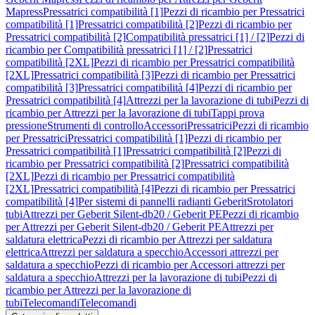
Mapress
Pressatrici compatibilità [1]
Pezzi di ricambio per Pressatrici
compatibilità [1]
Pressatrici compatibilità [2]
Pezzi di ricambio per
Pressatrici compatibilità [2]
Compatibilità pressatrici [1] / [2]
Pezzi di
ricambio per Compatibilità pressatrici [1] / [2]
Pressatrici
compatibilità [2XL]
Pezzi di ricambio per Pressatrici compatibilità
[2XL]
Pressatrici compatibilità [3]
Pezzi di ricambio per Pressatrici
compatibilità [3]
Pressatrici compatibilità [4]
Pezzi di ricambio per
Pressatrici compatibilità [4]
Attrezzi per la lavorazione di tubi
Pezzi di
ricambio per Attrezzi per la lavorazione di tubi
Tappi prova
pressione
Strumenti di controllo
Accessori
Pressatrici
Pezzi di ricambio
per Pressatrici
Pressatrici compatibilità [1]
Pezzi di ricambio per
Pressatrici compatibilità [1]
Pressatrici compatibilità [2]
Pezzi di
ricambio per Pressatrici compatibilità [2]
Pressatrici compatibilità
[2XL]
Pezzi di ricambio per Pressatrici compatibilità
[2XL]
Pressatrici compatibilità [4]
Pezzi di ricambio per Pressatrici
compatibilità [4]
Per sistemi di pannelli radianti Geberit
Srotolatori
tubi
Attrezzi per Geberit Silent-db20 / Geberit PE
Pezzi di ricambio
per Attrezzi per Geberit Silent-db20 / Geberit PE
Attrezzi per
saldatura elettrica
Pezzi di ricambio per Attrezzi per saldatura
elettrica
Attrezzi per saldatura a specchio
Accessori attrezzi per
saldatura a specchio
Pezzi di ricambio per Accessori attrezzi per
saldatura a specchio
Attrezzi per la lavorazione di tubi
Pezzi di
ricambio per Attrezzi per la lavorazione di
tubi
Telecomandi
Telecomandi