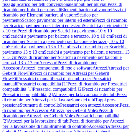
fissaggi
Scarico per tetti convenzionale
Imbuti per pluviali
Pezzi di
ricambio per Imbuti per pluviali
Elementi barriera al vapore
Pezzi di
ricambio per Elementi barriera al vapore
Scarico per
pavimento
Scarico pavimento per interni ed esterni
Pezzi di ricambio
per Scarico pavimento per interni ed esterni
Scarichi a pavimento 10
x 10 cm
Pezzi di ricambio per Scarichi a pavimento 10 x 10
cm
Scarichi a pavimento per balcone e terrazzo, 10 x 10 cm
Pezzi di
ricambio per Scarichi a pavimento per balcone e terrazzo, 10 x 10
cm
Scarichi a pavimento 13 x 13 cm
Pezzi di ricambio per Scarichi a
pavimento 13 x 13 cm
Scarichi a pavimento per balconi e terrazzi, 13
x 13 cm
Pezzi di ricambio per Scarichi a pavimento per balconi e
terrazzi, 13 x 13 cm
Accessori
Pezzi di ricambio per
Accessori
Attrezzi, componenti di rete e software
Attrezzi
Attrezzi per
Geberit FlowFit
Pezzi di ricambio per Attrezzi per Geberit
FlowFit
Pressatrici manuali
Pezzi di ricambio per Pressatrici
manuali
Pressatrici compatibilità [1]
Pezzi di ricambio per Pressatrici
compatibilità [1]
Pressatrici compatibilità [2]
Pezzi di ricambio per
Pressatrici compatibilità [2]
Attrezzi per la lavorazione dei tubi
Pezzi
di ricambio per Attrezzi per la lavorazione dei tubi
Tappi prova
pressione
Strumenti di controllo
Pressatrici con attrezzi
Accessori
Pezzi
di ricambio per Accessori
Attrezzi per Geberit Volex
Pezzi di
ricambio per Attrezzi per Geberit Volex
Pressatrici compatibilità
[2]
Attrezzi per la lavorazione di tubi
Pezzi di ricambio per Attrezzi
per la lavorazione di tubi
Strumenti di controllo
Accessori
Attrezzi per
Geberit Mapress
Pezzi di ricambio per Attrezzi per Geberit