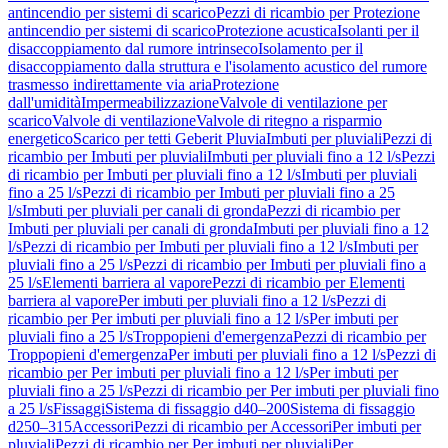
antincendio per sistemi di scarico
Pezzi di ricambio per Protezione
antincendio per sistemi di scarico
Protezione acustica
Isolanti per il
disaccoppiamento dal rumore intrinseco
Isolamento per il
disaccoppiamento dalla struttura e l'isolamento acustico del rumore
trasmesso indirettamente via aria
Protezione
dall'umidità
Impermeabilizzazione
Valvole di ventilazione per
scarico
Valvole di ventilazione
Valvole di ritegno a risparmio
energetico
Scarico per tetti Geberit Pluvia
Imbuti per pluviali
Pezzi di
ricambio per Imbuti per pluviali
Imbuti per pluviali fino a 12 l/s
Pezzi
di ricambio per Imbuti per pluviali fino a 12 l/s
Imbuti per pluviali
fino a 25 l/s
Pezzi di ricambio per Imbuti per pluviali fino a 25
l/s
Imbuti per pluviali per canali di gronda
Pezzi di ricambio per
Imbuti per pluviali per canali di gronda
Imbuti per pluviali fino a 12
l/s
Pezzi di ricambio per Imbuti per pluviali fino a 12 l/s
Imbuti per
pluviali fino a 25 l/s
Pezzi di ricambio per Imbuti per pluviali fino a
25 l/s
Elementi barriera al vapore
Pezzi di ricambio per Elementi
barriera al vapore
Per imbuti per pluviali fino a 12 l/s
Pezzi di
ricambio per Per imbuti per pluviali fino a 12 l/s
Per imbuti per
pluviali fino a 25 l/s
Troppopieni d'emergenza
Pezzi di ricambio per
Troppopieni d'emergenza
Per imbuti per pluviali fino a 12 l/s
Pezzi di
ricambio per Per imbuti per pluviali fino a 12 l/s
Per imbuti per
pluviali fino a 25 l/s
Pezzi di ricambio per Per imbuti per pluviali fino
a 25 l/s
Fissaggi
Sistema di fissaggio d40–200
Sistema di fissaggio
d250–315
Accessori
Pezzi di ricambio per Accessori
Per imbuti per
pluviali
Pezzi di ricambio per Per imbuti per pluviali
Per