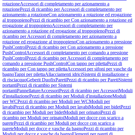
rotazione
Accessori di completamento per azionamento a
rotazione
Pezzi di ricambio per Accessori di completamento per
azionamento a rotazione
Con azionamento a rotazione ed erogazione
al troppopieno
Pezzi di ricambio per Con azionamento a rotazione ed
erogazione al troppopieno
Accessori di completamento per
azionamento a rotazione ed erogazione al troppopieno
Pezzi di
ricambio per Accessori di completamento per azionamento a
rotazione ed erogazione al troppopieno
Con azionamento a pressione
PushControl
Pezzi di ricambio per Con azionamento a pressione
PushControl
Accessori di completamento per comando a pressione
PushControl
Pezzi di ricambio per Accessori di completamento per
comando a pressione PushControl
Con tappo per piletta
Pezzi di
ricambio per Con tappo per piletta
Accessori per sifoni per vasche da
bagno
Tappi per piletta
Allacciamenti idrici
Sistemi di installazione e
di risciacquo
Geberit Duofix
Pareti
Pezzi di ricambio per Pareti
Sistemi
portanti
Pezzi di ricambio per Sistemi
portanti
Pannellature
Accessori
Pezzi di ricambio per Accessori
Moduli
d'installazione
Pezzi di ricambio per Moduli d'installazione
Moduli
per WC
Pezzi di ricambio per Moduli per WC
Moduli per
lavabi
Pezzi di ricambio per Moduli per lavabi
Moduli per bidet
Pezzi
di ricambio per Moduli per bidet
Moduli per orinatoi
Pezzi di
ricambio per Moduli per orinatoi
Moduli per docce con scarico a
parete
Pezzi di ricambio per Moduli per docce con scarico a
parete
Moduli per docce e vasche da bagno
Pezzi di ricambio per
Moduli per docce e vasche da bagno
Elementi per pareti di