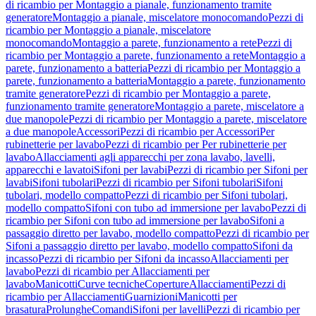
di ricambio per Montaggio a pianale, funzionamento tramite
generatore
Montaggio a pianale, miscelatore monocomando
Pezzi di
ricambio per Montaggio a pianale, miscelatore
monocomando
Montaggio a parete, funzionamento a rete
Pezzi di
ricambio per Montaggio a parete, funzionamento a rete
Montaggio a
parete, funzionamento a batteria
Pezzi di ricambio per Montaggio a
parete, funzionamento a batteria
Montaggio a parete, funzionamento
tramite generatore
Pezzi di ricambio per Montaggio a parete,
funzionamento tramite generatore
Montaggio a parete, miscelatore a
due manopole
Pezzi di ricambio per Montaggio a parete, miscelatore
a due manopole
Accessori
Pezzi di ricambio per Accessori
Per
rubinetterie per lavabo
Pezzi di ricambio per Per rubinetterie per
lavabo
Allacciamenti agli apparecchi per zona lavabo, lavelli,
apparecchi e lavatoi
Sifoni per lavabi
Pezzi di ricambio per Sifoni per
lavabi
Sifoni tubolari
Pezzi di ricambio per Sifoni tubolari
Sifoni
tubolari, modello compatto
Pezzi di ricambio per Sifoni tubolari,
modello compatto
Sifoni con tubo ad immersione per lavabo
Pezzi di
ricambio per Sifoni con tubo ad immersione per lavabo
Sifoni a
passaggio diretto per lavabo, modello compatto
Pezzi di ricambio per
Sifoni a passaggio diretto per lavabo, modello compatto
Sifoni da
incasso
Pezzi di ricambio per Sifoni da incasso
Allacciamenti per
lavabo
Pezzi di ricambio per Allacciamenti per
lavabo
Manicotti
Curve tecniche
Coperture
Allacciamenti
Pezzi di
ricambio per Allacciamenti
Guarnizioni
Manicotti per
brasatura
Prolunghe
Comandi
Sifoni per lavelli
Pezzi di ricambio per