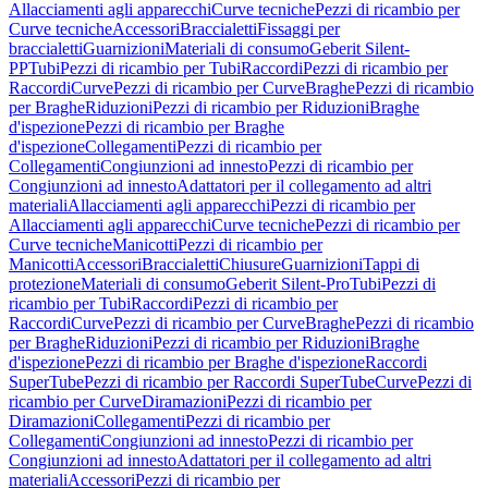
Allacciamenti agli apparecchi
Curve tecniche
Pezzi di ricambio per
Curve tecniche
Accessori
Braccialetti
Fissaggi per
braccialetti
Guarnizioni
Materiali di consumo
Geberit Silent-
PP
Tubi
Pezzi di ricambio per Tubi
Raccordi
Pezzi di ricambio per
Raccordi
Curve
Pezzi di ricambio per Curve
Braghe
Pezzi di ricambio
per Braghe
Riduzioni
Pezzi di ricambio per Riduzioni
Braghe
d'ispezione
Pezzi di ricambio per Braghe
d'ispezione
Collegamenti
Pezzi di ricambio per
Collegamenti
Congiunzioni ad innesto
Pezzi di ricambio per
Congiunzioni ad innesto
Adattatori per il collegamento ad altri
materiali
Allacciamenti agli apparecchi
Pezzi di ricambio per
Allacciamenti agli apparecchi
Curve tecniche
Pezzi di ricambio per
Curve tecniche
Manicotti
Pezzi di ricambio per
Manicotti
Accessori
Braccialetti
Chiusure
Guarnizioni
Tappi di
protezione
Materiali di consumo
Geberit Silent-Pro
Tubi
Pezzi di
ricambio per Tubi
Raccordi
Pezzi di ricambio per
Raccordi
Curve
Pezzi di ricambio per Curve
Braghe
Pezzi di ricambio
per Braghe
Riduzioni
Pezzi di ricambio per Riduzioni
Braghe
d'ispezione
Pezzi di ricambio per Braghe d'ispezione
Raccordi
SuperTube
Pezzi di ricambio per Raccordi SuperTube
Curve
Pezzi di
ricambio per Curve
Diramazioni
Pezzi di ricambio per
Diramazioni
Collegamenti
Pezzi di ricambio per
Collegamenti
Congiunzioni ad innesto
Pezzi di ricambio per
Congiunzioni ad innesto
Adattatori per il collegamento ad altri
materiali
Accessori
Pezzi di ricambio per