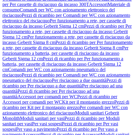
per Per cassette di risciacquo da incasso 300T
Accessori
Materiale di
consumo
Comandi per WC con azionamento elettronico del
risciacquo
Pezzi di ricambio per Comandi per WC con azionamento
elettronico del risciacquo
Per funzionamento a rete, per cassette di
risciacquo da incasso Geberit Sigma 12 cm
Pezzi di ricambio per Per
funzionamento a rete, per cassette di risciacquo da incasso Geberit
Sigma 12 cm
Per funzionamento a rete, per cassette di risciacquo da
incasso Geberit Sigma 8 cm
Pezzi di ricambio per Per funzionamento
a rete, per cassette di risciacquo da incasso Geberit Sigma 8 cm
Per
funzionamento a batteria, per cassette di risciacquo da incasso
Geberit Sigma 12 cm
Pezzi di ricambio per Per funzionamento a
batteria, per cassette di risciacquo da incasso Geberit Sigma 12
cm
Comandi per WC con azionamento pneumatico del
risciacquo
Pezzi di ricambio per Comandi per WC con azionamento
pneumatico del risciacquo
Per risciacquo a due quantità
Pezzi di
ricambio per Per risciacquo a due quantità
Per risciacquo ad una
quantità
Pezzi di ricambio per Per risciacquo ad una
quantità
Accessori per comandi per WC
Pezzi di ricambio per
Accessori per comandi per WC
Kit per il montaggio grezzo
Pezzi di
ricambio per Kit per il montaggio grezzo
Per comandi per WC con
azionamento elettronico del risciacquo
Moduli sanitari Geberit
Monolith
Moduli sanitari per vasi
Pezzi di ricambio per Moduli
sanitari per vasi
Per vasi sospesi
Pezzi di ricambio per Per vasi
sospesi
Per vaso a pavimento
Pezzi di ricambio per Per vaso a
pavimento
Accessori
Pezzi di ricambio per Accessori
Moduli sanitari