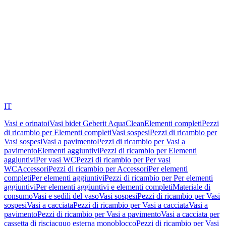
IT
Vasi e orinatoi
Vasi bidet Geberit AquaClean
Elementi completi
Pezzi
di ricambio per Elementi completi
Vasi sospesi
Pezzi di ricambio per
Vasi sospesi
Vasi a pavimento
Pezzi di ricambio per Vasi a
pavimento
Elementi aggiuntivi
Pezzi di ricambio per Elementi
aggiuntivi
Per vasi WC
Pezzi di ricambio per Per vasi
WC
Accessori
Pezzi di ricambio per Accessori
Per elementi
completi
Per elementi aggiuntivi
Pezzi di ricambio per Per elementi
aggiuntivi
Per elementi aggiuntivi e elementi completi
Materiale di
consumo
Vasi e sedili del vaso
Vasi sospesi
Pezzi di ricambio per Vasi
sospesi
Vasi a cacciata
Pezzi di ricambio per Vasi a cacciata
Vasi a
pavimento
Pezzi di ricambio per Vasi a pavimento
Vasi a cacciata per
cassetta di risciacquo esterna monoblocco
Pezzi di ricambio per Vasi