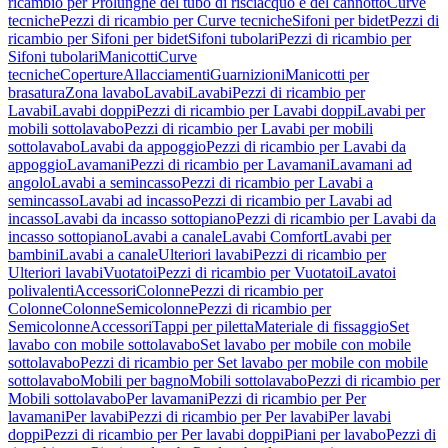
ricambio per Prolunghe del tubo di risciacquo e del cannotto
Curve
tecniche
Pezzi di ricambio per Curve tecniche
Sifoni per bidet
Pezzi di
ricambio per Sifoni per bidet
Sifoni tubolari
Pezzi di ricambio per
Sifoni tubolari
Manicotti
Curve
tecniche
Coperture
Allacciamenti
Guarnizioni
Manicotti per
brasatura
Zona lavabo
Lavabi
Lavabi
Pezzi di ricambio per
Lavabi
Lavabi doppi
Pezzi di ricambio per Lavabi doppi
Lavabi per
mobili sottolavabo
Pezzi di ricambio per Lavabi per mobili
sottolavabo
Lavabi da appoggio
Pezzi di ricambio per Lavabi da
appoggio
Lavamani
Pezzi di ricambio per Lavamani
Lavamani ad
angolo
Lavabi a semincasso
Pezzi di ricambio per Lavabi a
semincasso
Lavabi ad incasso
Pezzi di ricambio per Lavabi ad
incasso
Lavabi da incasso sottopiano
Pezzi di ricambio per Lavabi da
incasso sottopiano
Lavabi a canale
Lavabi Comfort
Lavabi per
bambini
Lavabi a canale
Ulteriori lavabi
Pezzi di ricambio per
Ulteriori lavabi
Vuotatoi
Pezzi di ricambio per Vuotatoi
Lavatoi
polivalenti
Accessori
Colonne
Pezzi di ricambio per
Colonne
Colonne
Semicolonne
Pezzi di ricambio per
Semicolonne
Accessori
Tappi per piletta
Materiale di fissaggio
Set
lavabo con mobile sottolavabo
Set lavabo per mobile con mobile
sottolavabo
Pezzi di ricambio per Set lavabo per mobile con mobile
sottolavabo
Mobili per bagno
Mobili sottolavabo
Pezzi di ricambio per
Mobili sottolavabo
Per lavamani
Pezzi di ricambio per Per
lavamani
Per lavabi
Pezzi di ricambio per Per lavabi
Per lavabi
doppi
Pezzi di ricambio per Per lavabi doppi
Piani per lavabo
Pezzi di