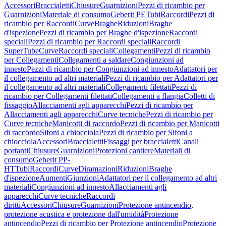
Accessori
Braccialetti
Chiusure
Guarnizioni
Pezzi di ricambio per
Guarnizioni
Materiale di consumo
Geberit PE
Tubi
Raccordi
Pezzi di
ricambio per Raccordi
Curve
Braghe
Riduzioni
Braghe
d'ispezione
Pezzi di ricambio per Braghe d'ispezione
Raccordi
speciali
Pezzi di ricambio per Raccordi speciali
Raccordi
SuperTube
Curve
Raccordi speciali
Collegamenti
Pezzi di ricambio
per Collegamenti
Collegamenti a saldare
Congiunzioni ad
innesto
Pezzi di ricambio per Congiunzioni ad innesto
Adattatori per
il collegamento ad altri materiali
Pezzi di ricambio per Adattatori per
il collegamento ad altri materiali
Collegamenti filettati
Pezzi di
ricambio per Collegamenti filettati
Collegamenti a flangia
Colletti di
fissaggio
Allacciamenti agli apparecchi
Pezzi di ricambio per
Allacciamenti agli apparecchi
Curve tecniche
Pezzi di ricambio per
Curve tecniche
Manicotti di raccordo
Pezzi di ricambio per Manicotti
di raccordo
Sifoni a chiocciola
Pezzi di ricambio per Sifoni a
chiocciola
Accessori
Braccialetti
Fissaggi per braccialetti
Canali
portanti
Chiusure
Guarnizioni
Protezioni cantiere
Materiali di
consumo
Geberit PP-
HT
Tubi
Raccordi
Curve
Diramazioni
Riduzioni
Braghe
d'ispezione
Aumenti
Giunzioni
Adattatori per il collegamento ad altri
materiali
Congiunzioni ad innesto
Allacciamenti agli
apparecchi
Curve tecniche
Raccordi
diritti
Accessori
Chiusure
Guarnizioni
Protezione antincendio,
protezione acustica e protezione dall'umidità
Protezione
antincendio
Pezzi di ricambio per Protezione antincendio
Protezione