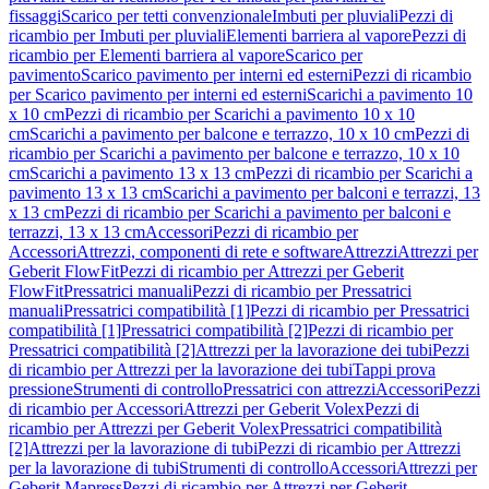
fissaggi
Scarico per tetti convenzionale
Imbuti per pluviali
Pezzi di
ricambio per Imbuti per pluviali
Elementi barriera al vapore
Pezzi di
ricambio per Elementi barriera al vapore
Scarico per
pavimento
Scarico pavimento per interni ed esterni
Pezzi di ricambio
per Scarico pavimento per interni ed esterni
Scarichi a pavimento 10
x 10 cm
Pezzi di ricambio per Scarichi a pavimento 10 x 10
cm
Scarichi a pavimento per balcone e terrazzo, 10 x 10 cm
Pezzi di
ricambio per Scarichi a pavimento per balcone e terrazzo, 10 x 10
cm
Scarichi a pavimento 13 x 13 cm
Pezzi di ricambio per Scarichi a
pavimento 13 x 13 cm
Scarichi a pavimento per balconi e terrazzi, 13
x 13 cm
Pezzi di ricambio per Scarichi a pavimento per balconi e
terrazzi, 13 x 13 cm
Accessori
Pezzi di ricambio per
Accessori
Attrezzi, componenti di rete e software
Attrezzi
Attrezzi per
Geberit FlowFit
Pezzi di ricambio per Attrezzi per Geberit
FlowFit
Pressatrici manuali
Pezzi di ricambio per Pressatrici
manuali
Pressatrici compatibilità [1]
Pezzi di ricambio per Pressatrici
compatibilità [1]
Pressatrici compatibilità [2]
Pezzi di ricambio per
Pressatrici compatibilità [2]
Attrezzi per la lavorazione dei tubi
Pezzi
di ricambio per Attrezzi per la lavorazione dei tubi
Tappi prova
pressione
Strumenti di controllo
Pressatrici con attrezzi
Accessori
Pezzi
di ricambio per Accessori
Attrezzi per Geberit Volex
Pezzi di
ricambio per Attrezzi per Geberit Volex
Pressatrici compatibilità
[2]
Attrezzi per la lavorazione di tubi
Pezzi di ricambio per Attrezzi
per la lavorazione di tubi
Strumenti di controllo
Accessori
Attrezzi per
Geberit Mapress
Pezzi di ricambio per Attrezzi per Geberit