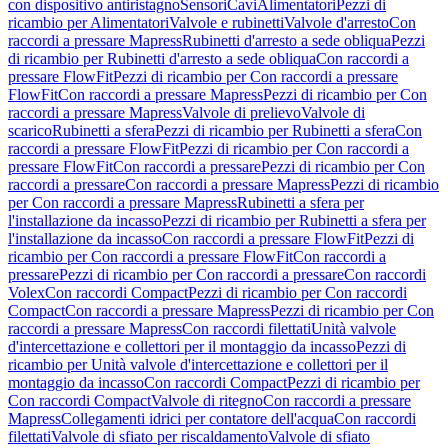
con dispositivo antiristagno
Sensori
Cavi
Alimentatori
Pezzi di
ricambio per Alimentatori
Valvole e rubinetti
Valvole d'arresto
Con
raccordi a pressare Mapress
Rubinetti d'arresto a sede obliqua
Pezzi
di ricambio per Rubinetti d'arresto a sede obliqua
Con raccordi a
pressare FlowFit
Pezzi di ricambio per Con raccordi a pressare
FlowFit
Con raccordi a pressare Mapress
Pezzi di ricambio per Con
raccordi a pressare Mapress
Valvole di prelievo
Valvole di
scarico
Rubinetti a sfera
Pezzi di ricambio per Rubinetti a sfera
Con
raccordi a pressare FlowFit
Pezzi di ricambio per Con raccordi a
pressare FlowFit
Con raccordi a pressare
Pezzi di ricambio per Con
raccordi a pressare
Con raccordi a pressare Mapress
Pezzi di ricambio
per Con raccordi a pressare Mapress
Rubinetti a sfera per
l'installazione da incasso
Pezzi di ricambio per Rubinetti a sfera per
l'installazione da incasso
Con raccordi a pressare FlowFit
Pezzi di
ricambio per Con raccordi a pressare FlowFit
Con raccordi a
pressare
Pezzi di ricambio per Con raccordi a pressare
Con raccordi
Volex
Con raccordi Compact
Pezzi di ricambio per Con raccordi
Compact
Con raccordi a pressare Mapress
Pezzi di ricambio per Con
raccordi a pressare Mapress
Con raccordi filettati
Unità valvole
d'intercettazione e collettori per il montaggio da incasso
Pezzi di
ricambio per Unità valvole d'intercettazione e collettori per il
montaggio da incasso
Con raccordi Compact
Pezzi di ricambio per
Con raccordi Compact
Valvole di ritegno
Con raccordi a pressare
Mapress
Collegamenti idrici per contatore dell'acqua
Con raccordi
filettati
Valvole di sfiato per riscaldamento
Valvole di sfiato