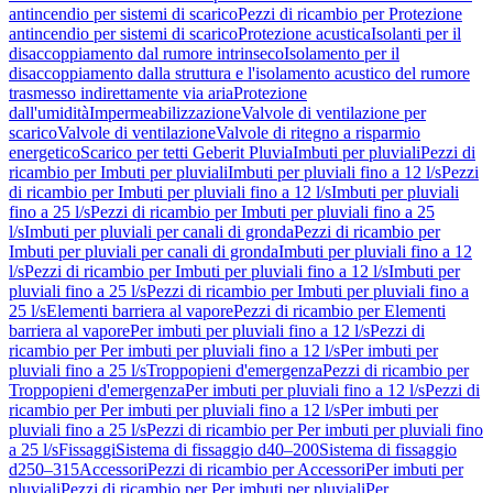
antincendio per sistemi di scarico
Pezzi di ricambio per Protezione
antincendio per sistemi di scarico
Protezione acustica
Isolanti per il
disaccoppiamento dal rumore intrinseco
Isolamento per il
disaccoppiamento dalla struttura e l'isolamento acustico del rumore
trasmesso indirettamente via aria
Protezione
dall'umidità
Impermeabilizzazione
Valvole di ventilazione per
scarico
Valvole di ventilazione
Valvole di ritegno a risparmio
energetico
Scarico per tetti Geberit Pluvia
Imbuti per pluviali
Pezzi di
ricambio per Imbuti per pluviali
Imbuti per pluviali fino a 12 l/s
Pezzi
di ricambio per Imbuti per pluviali fino a 12 l/s
Imbuti per pluviali
fino a 25 l/s
Pezzi di ricambio per Imbuti per pluviali fino a 25
l/s
Imbuti per pluviali per canali di gronda
Pezzi di ricambio per
Imbuti per pluviali per canali di gronda
Imbuti per pluviali fino a 12
l/s
Pezzi di ricambio per Imbuti per pluviali fino a 12 l/s
Imbuti per
pluviali fino a 25 l/s
Pezzi di ricambio per Imbuti per pluviali fino a
25 l/s
Elementi barriera al vapore
Pezzi di ricambio per Elementi
barriera al vapore
Per imbuti per pluviali fino a 12 l/s
Pezzi di
ricambio per Per imbuti per pluviali fino a 12 l/s
Per imbuti per
pluviali fino a 25 l/s
Troppopieni d'emergenza
Pezzi di ricambio per
Troppopieni d'emergenza
Per imbuti per pluviali fino a 12 l/s
Pezzi di
ricambio per Per imbuti per pluviali fino a 12 l/s
Per imbuti per
pluviali fino a 25 l/s
Pezzi di ricambio per Per imbuti per pluviali fino
a 25 l/s
Fissaggi
Sistema di fissaggio d40–200
Sistema di fissaggio
d250–315
Accessori
Pezzi di ricambio per Accessori
Per imbuti per
pluviali
Pezzi di ricambio per Per imbuti per pluviali
Per