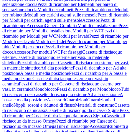
separazione doccia
Pezzi di ricambio per Elementi per pareti di
separazione doccia
Moduli per rubinetti
Pezzi di ricambio per Moduli
per rubinetti
Moduli per carichi agenti sulle mensole
Pezzi di ricambio
per Moduli per carichi agenti sulle mensole
Accessori
Pezzi di
ricambio per Accessori
Geberit Combifix
Moduli d'installazione
Pezzi
di ricambio per Moduli d'installazione
Moduli per WC
Pezzi di
ricambio per Moduli per WC
Moduli per lavabi
Pezzi di ricambio per
Moduli per lavabi
Moduli per bidet
Pezzi di ricambio per Moduli per
bidet
Moduli per docce
Pezzi di ricambio per Moduli per
docce
Accessori
Per moduli WC
Per fissaggi
Cassette di risciacquo
esterne
Cassette di risciacquo esterne per vasi, in materiale
sintetico
Pezzi di ricambio per Cassette di risciacquo esterne per vasi,
in materiale sintetico
Ad alta posizione
Pezzi di ricambio per Ad alta
posizione
A bassa e media posizione
Pezzi di ricambio per A bassa e
media posizione
Cassette di risciacquo esterne per vasi, in
ceramica
Pezzi di ricambio per Cassette di risciacquo esterne per
vasi, in ceramica
Monoblocco
Pezzi di ricambio per Monoblocco
Tubi
di risciacquo per cassette di risciacquo esterne
Ad alta posizione
A
bassa e media posizione
Accessori
Guarnizioni
Guarnizioni ad
anello
Nippli, rosoni e riduttori di flusso
Materiali di consumo
Cassette
di risciacquo da incasso
Cassette di risciacquo da incasso Sigma
Pezzi
di ricambio per Cassette di risciacquo da incasso Sigma
Cassette di
risciacquo da incasso Omega
Pezzi di ricambio per Cassette di
risciacquo da incasso Omega
Tubi di risciacquo
Accessori
Rubinetti a
galleggiante e batterie di scarico
Rubinetti a galleggiante
Pezzi di