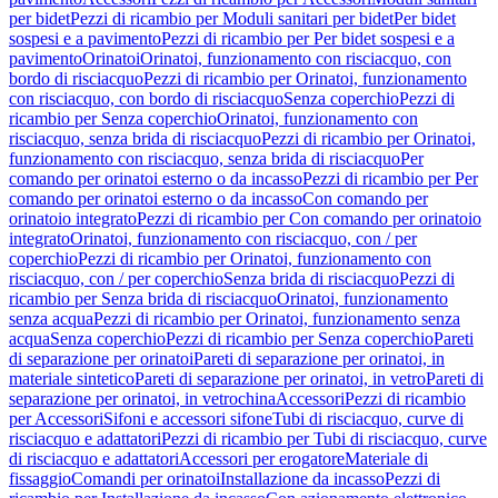
per bidet
Pezzi di ricambio per Moduli sanitari per bidet
Per bidet
sospesi e a pavimento
Pezzi di ricambio per Per bidet sospesi e a
pavimento
Orinatoi
Orinatoi, funzionamento con risciacquo, con
bordo di risciacquo
Pezzi di ricambio per Orinatoi, funzionamento
con risciacquo, con bordo di risciacquo
Senza coperchio
Pezzi di
ricambio per Senza coperchio
Orinatoi, funzionamento con
risciacquo, senza brida di risciacquo
Pezzi di ricambio per Orinatoi,
funzionamento con risciacquo, senza brida di risciacquo
Per
comando per orinatoi esterno o da incasso
Pezzi di ricambio per Per
comando per orinatoi esterno o da incasso
Con comando per
orinatoio integrato
Pezzi di ricambio per Con comando per orinatoio
integrato
Orinatoi, funzionamento con risciacquo, con / per
coperchio
Pezzi di ricambio per Orinatoi, funzionamento con
risciacquo, con / per coperchio
Senza brida di risciacquo
Pezzi di
ricambio per Senza brida di risciacquo
Orinatoi, funzionamento
senza acqua
Pezzi di ricambio per Orinatoi, funzionamento senza
acqua
Senza coperchio
Pezzi di ricambio per Senza coperchio
Pareti
di separazione per orinatoi
Pareti di separazione per orinatoi, in
materiale sintetico
Pareti di separazione per orinatoi, in vetro
Pareti di
separazione per orinatoi, in vetrochina
Accessori
Pezzi di ricambio
per Accessori
Sifoni e accessori sifone
Tubi di risciacquo, curve di
risciacquo e adattatori
Pezzi di ricambio per Tubi di risciacquo, curve
di risciacquo e adattatori
Accessori per erogatore
Materiale di
fissaggio
Comandi per orinatoi
Installazione da incasso
Pezzi di