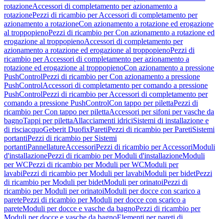
rotazione
Accessori di completamento per azionamento a
rotazione
Pezzi di ricambio per Accessori di completamento per
azionamento a rotazione
Con azionamento a rotazione ed erogazione
al troppopieno
Pezzi di ricambio per Con azionamento a rotazione ed
erogazione al troppopieno
Accessori di completamento per
azionamento a rotazione ed erogazione al troppopieno
Pezzi di
ricambio per Accessori di completamento per azionamento a
rotazione ed erogazione al troppopieno
Con azionamento a pressione
PushControl
Pezzi di ricambio per Con azionamento a pressione
PushControl
Accessori di completamento per comando a pressione
PushControl
Pezzi di ricambio per Accessori di completamento per
comando a pressione PushControl
Con tappo per piletta
Pezzi di
ricambio per Con tappo per piletta
Accessori per sifoni per vasche da
bagno
Tappi per piletta
Allacciamenti idrici
Sistemi di installazione e
di risciacquo
Geberit Duofix
Pareti
Pezzi di ricambio per Pareti
Sistemi
portanti
Pezzi di ricambio per Sistemi
portanti
Pannellature
Accessori
Pezzi di ricambio per Accessori
Moduli
d'installazione
Pezzi di ricambio per Moduli d'installazione
Moduli
per WC
Pezzi di ricambio per Moduli per WC
Moduli per
lavabi
Pezzi di ricambio per Moduli per lavabi
Moduli per bidet
Pezzi
di ricambio per Moduli per bidet
Moduli per orinatoi
Pezzi di
ricambio per Moduli per orinatoi
Moduli per docce con scarico a
parete
Pezzi di ricambio per Moduli per docce con scarico a
parete
Moduli per docce e vasche da bagno
Pezzi di ricambio per
Moduli per docce e vasche da bagno
Elementi per pareti di