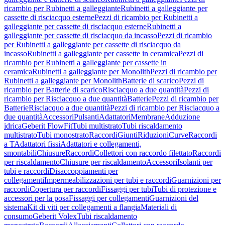
ricambio per Rubinetti a galleggiante
Rubinetti a galleggiante per
cassette di risciacquo esterne
Pezzi di ricambio per Rubinetti a
galleggiante per cassette di risciacquo esterne
Rubinetti a
galleggiante per cassette di risciacquo da incasso
Pezzi di ricambio
per Rubinetti a galleggiante per cassette di risciacquo da
incasso
Rubinetti a galleggiante per cassette in ceramica
Pezzi di
ricambio per Rubinetti a galleggiante per cassette in
ceramica
Rubinetti a galleggiante per Monolith
Pezzi di ricambio per
Rubinetti a galleggiante per Monolith
Batterie di scarico
Pezzi di
ricambio per Batterie di scarico
Risciacquo a due quantità
Pezzi di
ricambio per Risciacquo a due quantità
Batterie
Pezzi di ricambio per
Batterie
Risciacquo a due quantità
Pezzi di ricambio per Risciacquo a
due quantità
Accessori
Pulsanti
Adattatori
Membrane
Adduzione
idrica
Geberit FlowFit
Tubi multistrato
Tubi riscaldamento
multistrato
Tubi monostrato
Raccordi
Giunti
Riduzioni
Curve
Raccordi
a T
Adattatori fissi
Adattatori e collegamenti,
smontabili
Chiusure
Raccordi
Collettori con raccordo filettato
Raccordi
per riscaldamento
Chiusure per riscaldamento
Accessori
Isolanti per
tubi e raccordi
Disaccoppiamenti per
collegamenti
Impermeabilizzazioni per tubi e raccordi
Guarnizioni per
raccordi
Copertura per raccordi
Fissaggi per tubi
Tubi di protezione e
accessori per la posa
Fissaggi per collegamenti
Guarnizioni del
sistema
Kit di viti per collegamenti a flangia
Materiali di
consumo
Geberit Volex
Tubi riscaldamento