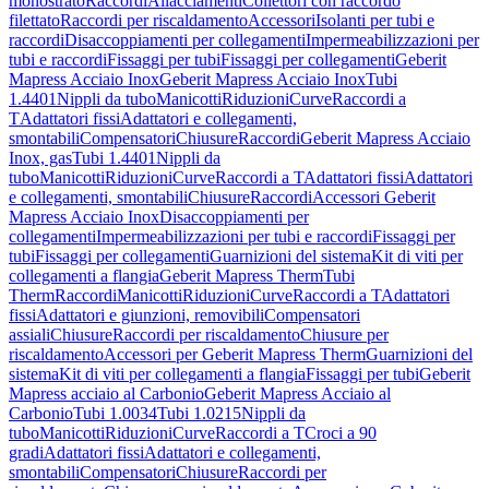
monostrato
Raccordi
Allacciamenti
Collettori con raccordo
filettato
Raccordi per riscaldamento
Accessori
Isolanti per tubi e
raccordi
Disaccoppiamenti per collegamenti
Impermeabilizzazioni per
tubi e raccordi
Fissaggi per tubi
Fissaggi per collegamenti
Geberit
Mapress Acciaio Inox
Geberit Mapress Acciaio Inox
Tubi
1.4401
Nippli da tubo
Manicotti
Riduzioni
Curve
Raccordi a
T
Adattatori fissi
Adattatori e collegamenti,
smontabili
Compensatori
Chiusure
Raccordi
Geberit Mapress Acciaio
Inox, gas
Tubi 1.4401
Nippli da
tubo
Manicotti
Riduzioni
Curve
Raccordi a T
Adattatori fissi
Adattatori
e collegamenti, smontabili
Chiusure
Raccordi
Accessori Geberit
Mapress Acciaio Inox
Disaccoppiamenti per
collegamenti
Impermeabilizzazioni per tubi e raccordi
Fissaggi per
tubi
Fissaggi per collegamenti
Guarnizioni del sistema
Kit di viti per
collegamenti a flangia
Geberit Mapress Therm
Tubi
Therm
Raccordi
Manicotti
Riduzioni
Curve
Raccordi a T
Adattatori
fissi
Adattatori e giunzioni, removibili
Compensatori
assiali
Chiusure
Raccordi per riscaldamento
Chiusure per
riscaldamento
Accessori per Geberit Mapress Therm
Guarnizioni del
sistema
Kit di viti per collegamenti a flangia
Fissaggi per tubi
Geberit
Mapress acciaio al Carbonio
Geberit Mapress Acciaio al
Carbonio
Tubi 1.0034
Tubi 1.0215
Nippli da
tubo
Manicotti
Riduzioni
Curve
Raccordi a T
Croci a 90
gradi
Adattatori fissi
Adattatori e collegamenti,
smontabili
Compensatori
Chiusure
Raccordi per