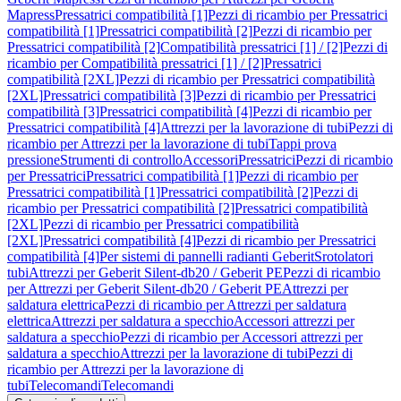
Mapress
Pressatrici compatibilità [1]
Pezzi di ricambio per Pressatrici
compatibilità [1]
Pressatrici compatibilità [2]
Pezzi di ricambio per
Pressatrici compatibilità [2]
Compatibilità pressatrici [1] / [2]
Pezzi di
ricambio per Compatibilità pressatrici [1] / [2]
Pressatrici
compatibilità [2XL]
Pezzi di ricambio per Pressatrici compatibilità
[2XL]
Pressatrici compatibilità [3]
Pezzi di ricambio per Pressatrici
compatibilità [3]
Pressatrici compatibilità [4]
Pezzi di ricambio per
Pressatrici compatibilità [4]
Attrezzi per la lavorazione di tubi
Pezzi di
ricambio per Attrezzi per la lavorazione di tubi
Tappi prova
pressione
Strumenti di controllo
Accessori
Pressatrici
Pezzi di ricambio
per Pressatrici
Pressatrici compatibilità [1]
Pezzi di ricambio per
Pressatrici compatibilità [1]
Pressatrici compatibilità [2]
Pezzi di
ricambio per Pressatrici compatibilità [2]
Pressatrici compatibilità
[2XL]
Pezzi di ricambio per Pressatrici compatibilità
[2XL]
Pressatrici compatibilità [4]
Pezzi di ricambio per Pressatrici
compatibilità [4]
Per sistemi di pannelli radianti Geberit
Srotolatori
tubi
Attrezzi per Geberit Silent-db20 / Geberit PE
Pezzi di ricambio
per Attrezzi per Geberit Silent-db20 / Geberit PE
Attrezzi per
saldatura elettrica
Pezzi di ricambio per Attrezzi per saldatura
elettrica
Attrezzi per saldatura a specchio
Accessori attrezzi per
saldatura a specchio
Pezzi di ricambio per Accessori attrezzi per
saldatura a specchio
Attrezzi per la lavorazione di tubi
Pezzi di
ricambio per Attrezzi per la lavorazione di
tubi
Telecomandi
Telecomandi