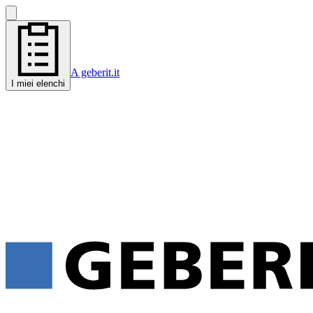
A geberit.it
I miei elenchi