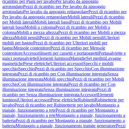
ricambio per Piani per lavabo
Per lavabo da appoggio
arrotondato
Pezzi di ricambio per Per lavabo da appoggio
arrotondato
Per lavabo da appoggio rettangolare
Pezzi di ricambio per
Per lavabo da appoggio rettangolare
Mobili laterali
Pezzi di ricambio
per Mobili laterali
Mobili laterali bassi
Pezzi di ricambio per Mobili
laterali bassi
Mobili a colonna
Pezzi di ricambio per Mobili a
colonna
Mobili a mezza altezza
Pezzi di ricambio per Mobili a mezza
altezza
Mobili pensili
Pezzi di ricambio per Mobili pensili
Ulteriori
mobili per bagno
Pezzi di ricambio per Ulteriori mobili per
bagno
Mensole contenitore
Pezzi di ricambio per Mensole
contenitore
Accessori
Inserti per cassetti e portaoggetti
Portasalviette e
ganci portasalviette
Elementi luminosi
Maniglie
Set piedini
Lavagne
magnetiche
Prese elettriche
Ulteriori accessori
Specchi e mobili
specchio
Specchio
Pezzi di ricambio per Specchio
Con illuminazione
integrata
Pezzi di ricambio per Con illuminazione integrata
Senza
illuminazione integrata
Mobili specchio
Pezzi di ricambio per Mobili
specchio
Con illuminazione integrata
Pezzi di ricambio per Con
illuminazione integrata
Senza illuminazione integrata
Pezzi di
ricambio per Senza illuminazione integrata
Accessori
Elementi
luminosi
Ulteriori accessori
Prese elettriche
Rubinetti
Rubinetterie per
lavabo
Pezzi di ricambio per Rubinetterie per lavabo
Montaggio a
pianale, funzionamento a rete
Pezzi di ricambio per Montaggio a
pianale, funzionamento a rete
Montaggio a pianale, funzionamento a
batteria
Pezzi di ricambio per Montaggio a pianale, funzionamento a
batteria
Montaggio a pianale, funzionamento tramite generatore
Pezzi