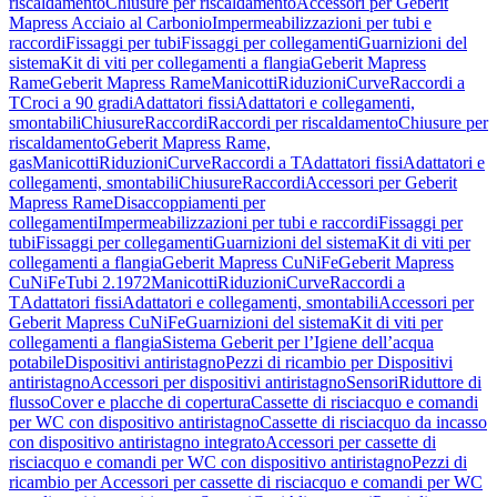
riscaldamento
Chiusure per riscaldamento
Accessori per Geberit
Mapress Acciaio al Carbonio
Impermeabilizzazioni per tubi e
raccordi
Fissaggi per tubi
Fissaggi per collegamenti
Guarnizioni del
sistema
Kit di viti per collegamenti a flangia
Geberit Mapress
Rame
Geberit Mapress Rame
Manicotti
Riduzioni
Curve
Raccordi a
T
Croci a 90 gradi
Adattatori fissi
Adattatori e collegamenti,
smontabili
Chiusure
Raccordi
Raccordi per riscaldamento
Chiusure per
riscaldamento
Geberit Mapress Rame,
gas
Manicotti
Riduzioni
Curve
Raccordi a T
Adattatori fissi
Adattatori e
collegamenti, smontabili
Chiusure
Raccordi
Accessori per Geberit
Mapress Rame
Disaccoppiamenti per
collegamenti
Impermeabilizzazioni per tubi e raccordi
Fissaggi per
tubi
Fissaggi per collegamenti
Guarnizioni del sistema
Kit di viti per
collegamenti a flangia
Geberit Mapress CuNiFe
Geberit Mapress
CuNiFe
Tubi 2.1972
Manicotti
Riduzioni
Curve
Raccordi a
T
Adattatori fissi
Adattatori e collegamenti, smontabili
Accessori per
Geberit Mapress CuNiFe
Guarnizioni del sistema
Kit di viti per
collegamenti a flangia
Sistema Geberit per l’Igiene dell’acqua
potabile
Dispositivi antiristagno
Pezzi di ricambio per Dispositivi
antiristagno
Accessori per dispositivi antiristagno
Sensori
Riduttore di
flusso
Cover e placche di copertura
Cassette di risciacquo e comandi
per WC con dispositivo antiristagno
Cassette di risciacquo da incasso
con dispositivo antiristagno integrato
Accessori per cassette di
risciacquo e comandi per WC con dispositivo antiristagno
Pezzi di
ricambio per Accessori per cassette di risciacquo e comandi per WC