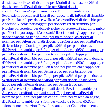
d'installazione
Pezzi di ricambio per Moduli d'installazione
Sifoni
doccia specifici
Pezzi di ricambio per Sifoni doccia
specifici
Accessori
Separazioni doccia
Pezzi di ricambio per
Separazioni doccia
Pareti laterali per docce walk-in
Pezzi di ricambio
per Pareti laterali per docce walk-in
Accessori
Pezzi di ricambio per
Accessori
Nicchie portaoggetti per docce
Pezzi di ricambio per
Nicchie portaoggetti per docce
Nicchie portaoggetti
Pezzi di ricambio
per Nicchie portaoggetti
Accessori
Allacciamenti agli apparecchi per
docce e vasche da bagno
Sifoni per piatti doccia, d52
Pezzi di
ricambio per Sifoni per piatti doccia, d52
Con tappo per piletta
Pezzi
di ricambio per Con tappo per piletta
Sifoni per piatti doccia,
d62
Pezzi di ricambio per Sifoni per piatti doccia, d62
Con tappo per
piletta
Pezzi di ricambio per Con tappo per piletta
Tappi per
piletta
Pezzi di ricambio per Tappi per piletta
Sifoni per piatti doccia,
d90
Pezzi di ricambio per Sifoni per piatti doccia, d90
Con tappo per
piletta
Pezzi di ricambio per Con tappo per piletta
Senza tappo per
piletta
Pezzi di ricambio per Senza tappo per piletta
Tappi per
piletta
Pezzi di ricambio per Tappi per piletta
Sifoni per piatti doccia
Sestra
Pezzi di ricambio per Sifoni per piatti doccia Sestra
Senza
tappo per piletta
Pezzi di ricambio per Senza tappo per
piletta
Accessori per sifoni per piatti doccia
Pezzi di ricambio per
Accessori per sifoni per piatti doccia
Tappi per piletta
Pezzi di
ricambio per Tappi per piletta
Scarichi
Sifoni per vasche da bagno,
d52
Pezzi di ricambio per Sifoni per vasche da bagno, d52
Con
azionamento a rotazione
Pezzi di ricambio per Con azionamento a