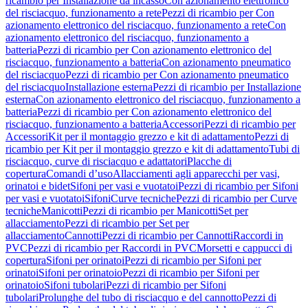
ricambio per Installazione da incasso
Con azionamento elettronico
del risciacquo, funzionamento a rete
Pezzi di ricambio per Con
azionamento elettronico del risciacquo, funzionamento a rete
Con
azionamento elettronico del risciacquo, funzionamento a
batteria
Pezzi di ricambio per Con azionamento elettronico del
risciacquo, funzionamento a batteria
Con azionamento pneumatico
del risciacquo
Pezzi di ricambio per Con azionamento pneumatico
del risciacquo
Installazione esterna
Pezzi di ricambio per Installazione
esterna
Con azionamento elettronico del risciacquo, funzionamento a
batteria
Pezzi di ricambio per Con azionamento elettronico del
risciacquo, funzionamento a batteria
Accessori
Pezzi di ricambio per
Accessori
Kit per il montaggio grezzo e kit di adattamento
Pezzi di
ricambio per Kit per il montaggio grezzo e kit di adattamento
Tubi di
risciacquo, curve di risciacquo e adattatori
Placche di
copertura
Comandi d’uso
Allacciamenti agli apparecchi per vasi,
orinatoi e bidet
Sifoni per vasi e vuotatoi
Pezzi di ricambio per Sifoni
per vasi e vuotatoi
Sifoni
Curve tecniche
Pezzi di ricambio per Curve
tecniche
Manicotti
Pezzi di ricambio per Manicotti
Set per
allacciamento
Pezzi di ricambio per Set per
allacciamento
Cannotti
Pezzi di ricambio per Cannotti
Raccordi in
PVC
Pezzi di ricambio per Raccordi in PVC
Morsetti e cappucci di
copertura
Sifoni per orinatoi
Pezzi di ricambio per Sifoni per
orinatoi
Sifoni per orinatoio
Pezzi di ricambio per Sifoni per
orinatoio
Sifoni tubolari
Pezzi di ricambio per Sifoni
tubolari
Prolunghe del tubo di risciacquo e del cannotto
Pezzi di