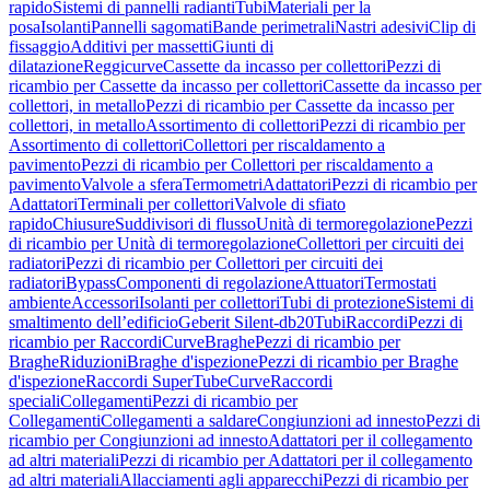
rapido
Sistemi di pannelli radianti
Tubi
Materiali per la
posa
Isolanti
Pannelli sagomati
Bande perimetrali
Nastri adesivi
Clip di
fissaggio
Additivi per massetti
Giunti di
dilatazione
Reggicurve
Cassette da incasso per collettori
Pezzi di
ricambio per Cassette da incasso per collettori
Cassette da incasso per
collettori, in metallo
Pezzi di ricambio per Cassette da incasso per
collettori, in metallo
Assortimento di collettori
Pezzi di ricambio per
Assortimento di collettori
Collettori per riscaldamento a
pavimento
Pezzi di ricambio per Collettori per riscaldamento a
pavimento
Valvole a sfera
Termometri
Adattatori
Pezzi di ricambio per
Adattatori
Terminali per collettori
Valvole di sfiato
rapido
Chiusure
Suddivisori di flusso
Unità di termoregolazione
Pezzi
di ricambio per Unità di termoregolazione
Collettori per circuiti dei
radiatori
Pezzi di ricambio per Collettori per circuiti dei
radiatori
Bypass
Componenti di regolazione
Attuatori
Termostati
ambiente
Accessori
Isolanti per collettori
Tubi di protezione
Sistemi di
smaltimento dell’edificio
Geberit Silent-db20
Tubi
Raccordi
Pezzi di
ricambio per Raccordi
Curve
Braghe
Pezzi di ricambio per
Braghe
Riduzioni
Braghe d'ispezione
Pezzi di ricambio per Braghe
d'ispezione
Raccordi SuperTube
Curve
Raccordi
speciali
Collegamenti
Pezzi di ricambio per
Collegamenti
Collegamenti a saldare
Congiunzioni ad innesto
Pezzi di
ricambio per Congiunzioni ad innesto
Adattatori per il collegamento
ad altri materiali
Pezzi di ricambio per Adattatori per il collegamento
ad altri materiali
Allacciamenti agli apparecchi
Pezzi di ricambio per