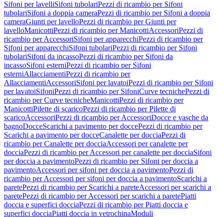
Sifoni per lavelli
Sifoni tubolari
Pezzi di ricambio per Sifoni
tubolari
Sifoni a doppia camera
Pezzi di ricambio per Sifoni a doppia
camera
Giunti per lavello
Pezzi di ricambio per Giunti per
lavello
Manicotti
Pezzi di ricambio per Manicotti
Accessori
Pezzi di
ricambio per Accessori
Sifoni per apparecchi
Pezzi di ricambio per
Sifoni per apparecchi
Sifoni tubolari
Pezzi di ricambio per Sifoni
tubolari
Sifoni da incasso
Pezzi di ricambio per Sifoni da
incasso
Sifoni esterni
Pezzi di ricambio per Sifoni
esterni
Allacciamenti
Pezzi di ricambio per
Allacciamenti
Accessori
Sifoni per lavatoi
Pezzi di ricambio per Sifoni
per lavatoi
Sifoni
Pezzi di ricambio per Sifoni
Curve tecniche
Pezzi di
ricambio per Curve tecniche
Manicotti
Pezzi di ricambio per
Manicotti
Pilette di scarico
Pezzi di ricambio per Pilette di
scarico
Accessori
Pezzi di ricambio per Accessori
Docce e vasche da
bagno
Docce
Scarichi a pavimento per docce
Pezzi di ricambio per
Scarichi a pavimento per docce
Canalette per doccia
Pezzi di
ricambio per Canalette per doccia
Accessori per canalette per
doccia
Pezzi di ricambio per Accessori per canalette per doccia
Sifoni
per doccia a pavimento
Pezzi di ricambio per Sifoni per doccia a
pavimento
Accessori per sifoni per doccia a pavimento
Pezzi di
ricambio per Accessori per sifoni per doccia a pavimento
Scarichi a
parete
Pezzi di ricambio per Scarichi a parete
Accessori per scarichi a
parete
Pezzi di ricambio per Accessori per scarichi a parete
Piatti
doccia e superfici doccia
Pezzi di ricambio per Piatti doccia e
superfici doccia
Piatti doccia in vetrochina
Moduli