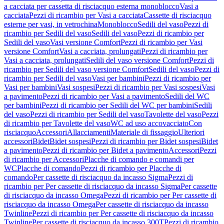
a cacciata per cassetta di risciacquo esterna monoblocco
Vasi a
cacciata
Pezzi di ricambio per Vasi a cacciata
Cassette di risciacquo
esterne per vasi, in vetrochina
Monoblocco
Sedili del vaso
Pezzi di
ricambio per Sedili del vaso
Sedili del vaso
Pezzi di ricambio per
Sedili del vaso
Vasi versione Comfort
Pezzi di ricambio per Vasi
versione Comfort
Vasi a cacciata, prolungati
Pezzi di ricambio per
Vasi a cacciata, prolungati
Sedili del vaso versione Comfort
Pezzi di
ricambio per Sedili del vaso versione Comfort
Sedili del vaso
Pezzi di
ricambio per Sedili del vaso
Vasi per bambini
Pezzi di ricambio per
Vasi per bambini
Vasi sospesi
Pezzi di ricambio per Vasi sospesi
Vasi
a pavimento
Pezzi di ricambio per Vasi a pavimento
Sedili del WC
per bambini
Pezzi di ricambio per Sedili del WC per bambini
Sedili
del vaso
Pezzi di ricambio per Sedili del vaso
Tavolette del vaso
Pezzi
di ricambio per Tavolette del vaso
WC ad uso accovacciato
Con
risciacquo
Accessori
Allacciamenti
Materiale di fissaggio
Ulteriori
accessori
Bidet
Bidet sospesi
Pezzi di ricambio per Bidet sospesi
Bidet
a pavimento
Pezzi di ricambio per Bidet a pavimento
Accessori
Pezzi
di ricambio per Accessori
Placche di comando e comandi per
WC
Placche di comando
Pezzi di ricambio per Placche di
comando
Per cassette di risciacquo da incasso Sigma
Pezzi di
ricambio per Per cassette di risciacquo da incasso Sigma
Per cassette
di risciacquo da incasso Omega
Pezzi di ricambio per Per cassette di
risciacquo da incasso Omega
Per cassette di risciacquo da incasso
Twinline
Pezzi di ricambio per Per cassette di risciacquo da incasso
Twinline
Per cassette di risciacquo da incasso 300T
Pezzi di ricambio