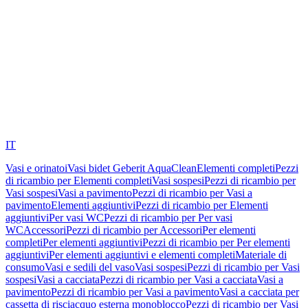
IT
Vasi e orinatoi
Vasi bidet Geberit AquaClean
Elementi completi
Pezzi
di ricambio per Elementi completi
Vasi sospesi
Pezzi di ricambio per
Vasi sospesi
Vasi a pavimento
Pezzi di ricambio per Vasi a
pavimento
Elementi aggiuntivi
Pezzi di ricambio per Elementi
aggiuntivi
Per vasi WC
Pezzi di ricambio per Per vasi
WC
Accessori
Pezzi di ricambio per Accessori
Per elementi
completi
Per elementi aggiuntivi
Pezzi di ricambio per Per elementi
aggiuntivi
Per elementi aggiuntivi e elementi completi
Materiale di
consumo
Vasi e sedili del vaso
Vasi sospesi
Pezzi di ricambio per Vasi
sospesi
Vasi a cacciata
Pezzi di ricambio per Vasi a cacciata
Vasi a
pavimento
Pezzi di ricambio per Vasi a pavimento
Vasi a cacciata per
cassetta di risciacquo esterna monoblocco
Pezzi di ricambio per Vasi