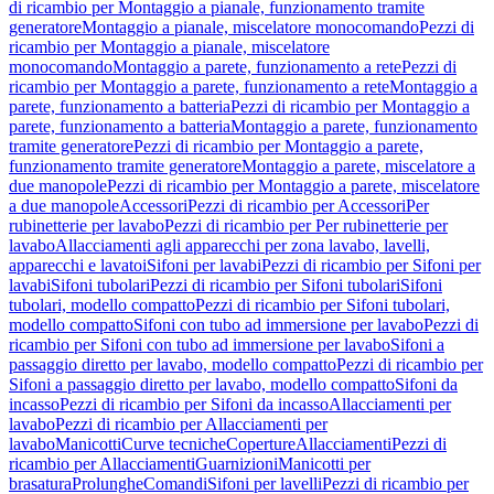
di ricambio per Montaggio a pianale, funzionamento tramite
generatore
Montaggio a pianale, miscelatore monocomando
Pezzi di
ricambio per Montaggio a pianale, miscelatore
monocomando
Montaggio a parete, funzionamento a rete
Pezzi di
ricambio per Montaggio a parete, funzionamento a rete
Montaggio a
parete, funzionamento a batteria
Pezzi di ricambio per Montaggio a
parete, funzionamento a batteria
Montaggio a parete, funzionamento
tramite generatore
Pezzi di ricambio per Montaggio a parete,
funzionamento tramite generatore
Montaggio a parete, miscelatore a
due manopole
Pezzi di ricambio per Montaggio a parete, miscelatore
a due manopole
Accessori
Pezzi di ricambio per Accessori
Per
rubinetterie per lavabo
Pezzi di ricambio per Per rubinetterie per
lavabo
Allacciamenti agli apparecchi per zona lavabo, lavelli,
apparecchi e lavatoi
Sifoni per lavabi
Pezzi di ricambio per Sifoni per
lavabi
Sifoni tubolari
Pezzi di ricambio per Sifoni tubolari
Sifoni
tubolari, modello compatto
Pezzi di ricambio per Sifoni tubolari,
modello compatto
Sifoni con tubo ad immersione per lavabo
Pezzi di
ricambio per Sifoni con tubo ad immersione per lavabo
Sifoni a
passaggio diretto per lavabo, modello compatto
Pezzi di ricambio per
Sifoni a passaggio diretto per lavabo, modello compatto
Sifoni da
incasso
Pezzi di ricambio per Sifoni da incasso
Allacciamenti per
lavabo
Pezzi di ricambio per Allacciamenti per
lavabo
Manicotti
Curve tecniche
Coperture
Allacciamenti
Pezzi di
ricambio per Allacciamenti
Guarnizioni
Manicotti per
brasatura
Prolunghe
Comandi
Sifoni per lavelli
Pezzi di ricambio per