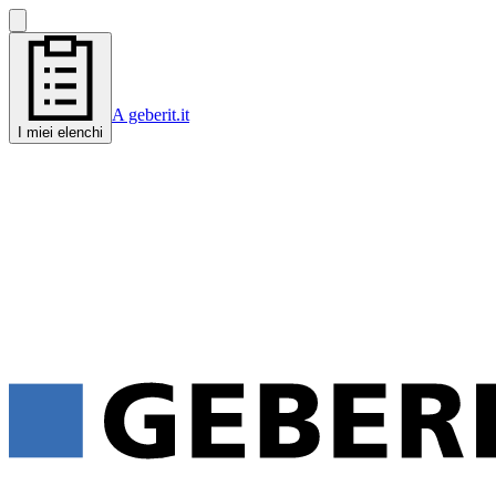
A geberit.it
I miei elenchi