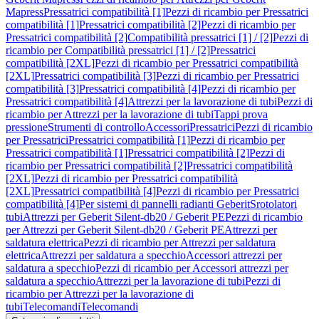
Mapress
Pressatrici compatibilità [1]
Pezzi di ricambio per Pressatrici
compatibilità [1]
Pressatrici compatibilità [2]
Pezzi di ricambio per
Pressatrici compatibilità [2]
Compatibilità pressatrici [1] / [2]
Pezzi di
ricambio per Compatibilità pressatrici [1] / [2]
Pressatrici
compatibilità [2XL]
Pezzi di ricambio per Pressatrici compatibilità
[2XL]
Pressatrici compatibilità [3]
Pezzi di ricambio per Pressatrici
compatibilità [3]
Pressatrici compatibilità [4]
Pezzi di ricambio per
Pressatrici compatibilità [4]
Attrezzi per la lavorazione di tubi
Pezzi di
ricambio per Attrezzi per la lavorazione di tubi
Tappi prova
pressione
Strumenti di controllo
Accessori
Pressatrici
Pezzi di ricambio
per Pressatrici
Pressatrici compatibilità [1]
Pezzi di ricambio per
Pressatrici compatibilità [1]
Pressatrici compatibilità [2]
Pezzi di
ricambio per Pressatrici compatibilità [2]
Pressatrici compatibilità
[2XL]
Pezzi di ricambio per Pressatrici compatibilità
[2XL]
Pressatrici compatibilità [4]
Pezzi di ricambio per Pressatrici
compatibilità [4]
Per sistemi di pannelli radianti Geberit
Srotolatori
tubi
Attrezzi per Geberit Silent-db20 / Geberit PE
Pezzi di ricambio
per Attrezzi per Geberit Silent-db20 / Geberit PE
Attrezzi per
saldatura elettrica
Pezzi di ricambio per Attrezzi per saldatura
elettrica
Attrezzi per saldatura a specchio
Accessori attrezzi per
saldatura a specchio
Pezzi di ricambio per Accessori attrezzi per
saldatura a specchio
Attrezzi per la lavorazione di tubi
Pezzi di
ricambio per Attrezzi per la lavorazione di
tubi
Telecomandi
Telecomandi