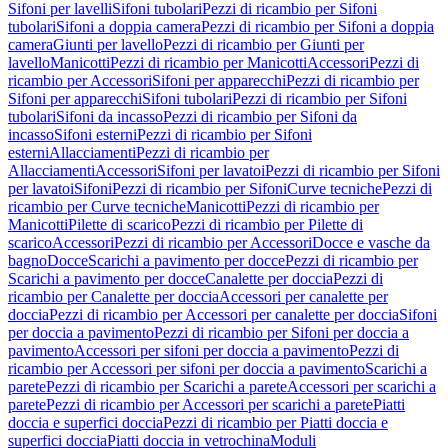
Sifoni per lavelli
Sifoni tubolari
Pezzi di ricambio per Sifoni
tubolari
Sifoni a doppia camera
Pezzi di ricambio per Sifoni a doppia
camera
Giunti per lavello
Pezzi di ricambio per Giunti per
lavello
Manicotti
Pezzi di ricambio per Manicotti
Accessori
Pezzi di
ricambio per Accessori
Sifoni per apparecchi
Pezzi di ricambio per
Sifoni per apparecchi
Sifoni tubolari
Pezzi di ricambio per Sifoni
tubolari
Sifoni da incasso
Pezzi di ricambio per Sifoni da
incasso
Sifoni esterni
Pezzi di ricambio per Sifoni
esterni
Allacciamenti
Pezzi di ricambio per
Allacciamenti
Accessori
Sifoni per lavatoi
Pezzi di ricambio per Sifoni
per lavatoi
Sifoni
Pezzi di ricambio per Sifoni
Curve tecniche
Pezzi di
ricambio per Curve tecniche
Manicotti
Pezzi di ricambio per
Manicotti
Pilette di scarico
Pezzi di ricambio per Pilette di
scarico
Accessori
Pezzi di ricambio per Accessori
Docce e vasche da
bagno
Docce
Scarichi a pavimento per docce
Pezzi di ricambio per
Scarichi a pavimento per docce
Canalette per doccia
Pezzi di
ricambio per Canalette per doccia
Accessori per canalette per
doccia
Pezzi di ricambio per Accessori per canalette per doccia
Sifoni
per doccia a pavimento
Pezzi di ricambio per Sifoni per doccia a
pavimento
Accessori per sifoni per doccia a pavimento
Pezzi di
ricambio per Accessori per sifoni per doccia a pavimento
Scarichi a
parete
Pezzi di ricambio per Scarichi a parete
Accessori per scarichi a
parete
Pezzi di ricambio per Accessori per scarichi a parete
Piatti
doccia e superfici doccia
Pezzi di ricambio per Piatti doccia e
superfici doccia
Piatti doccia in vetrochina
Moduli