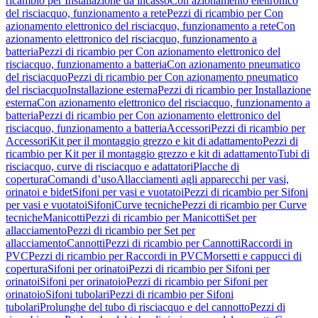
ricambio per Installazione da incasso
Con azionamento elettronico
del risciacquo, funzionamento a rete
Pezzi di ricambio per Con
azionamento elettronico del risciacquo, funzionamento a rete
Con
azionamento elettronico del risciacquo, funzionamento a
batteria
Pezzi di ricambio per Con azionamento elettronico del
risciacquo, funzionamento a batteria
Con azionamento pneumatico
del risciacquo
Pezzi di ricambio per Con azionamento pneumatico
del risciacquo
Installazione esterna
Pezzi di ricambio per Installazione
esterna
Con azionamento elettronico del risciacquo, funzionamento a
batteria
Pezzi di ricambio per Con azionamento elettronico del
risciacquo, funzionamento a batteria
Accessori
Pezzi di ricambio per
Accessori
Kit per il montaggio grezzo e kit di adattamento
Pezzi di
ricambio per Kit per il montaggio grezzo e kit di adattamento
Tubi di
risciacquo, curve di risciacquo e adattatori
Placche di
copertura
Comandi d’uso
Allacciamenti agli apparecchi per vasi,
orinatoi e bidet
Sifoni per vasi e vuotatoi
Pezzi di ricambio per Sifoni
per vasi e vuotatoi
Sifoni
Curve tecniche
Pezzi di ricambio per Curve
tecniche
Manicotti
Pezzi di ricambio per Manicotti
Set per
allacciamento
Pezzi di ricambio per Set per
allacciamento
Cannotti
Pezzi di ricambio per Cannotti
Raccordi in
PVC
Pezzi di ricambio per Raccordi in PVC
Morsetti e cappucci di
copertura
Sifoni per orinatoi
Pezzi di ricambio per Sifoni per
orinatoi
Sifoni per orinatoio
Pezzi di ricambio per Sifoni per
orinatoio
Sifoni tubolari
Pezzi di ricambio per Sifoni
tubolari
Prolunghe del tubo di risciacquo e del cannotto
Pezzi di