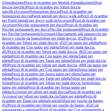
d'installazione
Pezzi di ricambio per Moduli d'installazione
Sifoni
doccia specifici
Pezzi di ricambio per Sifoni doccia
specifici
Accessori
Separazioni doccia
Pezzi di ricambio per
Separazioni doccia
Pareti laterali per docce walk-in
Pezzi di ricambio
per Pareti laterali per docce walk-in
Accessori
Pezzi di ricambio per
Accessori
Nicchie portaoggetti per docce
Pezzi di ricambio per
Nicchie portaoggetti per docce
Nicchie portaoggetti
Pezzi di ricambio
per Nicchie portaoggetti
Accessori
Allacciamenti agli apparecchi per
docce e vasche da bagno
Sifoni per piatti doccia, d52
Pezzi di
ricambio per Sifoni per piatti doccia, d52
Con tappo per piletta
Pezzi
di ricambio per Con tappo per piletta
Sifoni per piatti doccia,
d62
Pezzi di ricambio per Sifoni per piatti doccia, d62
Con tappo per
piletta
Pezzi di ricambio per Con tappo per piletta
Tappi per
piletta
Pezzi di ricambio per Tappi per piletta
Sifoni per piatti doccia,
d90
Pezzi di ricambio per Sifoni per piatti doccia, d90
Con tappo per
piletta
Pezzi di ricambio per Con tappo per piletta
Senza tappo per
piletta
Pezzi di ricambio per Senza tappo per piletta
Tappi per
piletta
Pezzi di ricambio per Tappi per piletta
Sifoni per piatti doccia
Sestra
Pezzi di ricambio per Sifoni per piatti doccia Sestra
Senza
tappo per piletta
Pezzi di ricambio per Senza tappo per
piletta
Accessori per sifoni per piatti doccia
Pezzi di ricambio per
Accessori per sifoni per piatti doccia
Tappi per piletta
Pezzi di
ricambio per Tappi per piletta
Scarichi
Sifoni per vasche da bagno,
d52
Pezzi di ricambio per Sifoni per vasche da bagno, d52
Con
azionamento a rotazione
Pezzi di ricambio per Con azionamento a