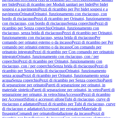
per bidet
Pezzi di ricambio per Moduli sanitari per bidet
Per bidet
sospesi e a pavimento
Pezzi di ricambio per Per bidet sospesi e a
pavimento
Orinatoi
Orinatoi, funzionamento con risciacquo, con
bordo di risciacquo
Pezzi di ricambio per Orinatoi, funzionamento
con risciacquo, con bordo di risciacquo
Senza coperchio
Pezzi di
ricambio per Senza coperchio
Orinatoi, funzionamento con
risciacquo, senza brida di risciacquo
Pezzi di ricambio per Orinatoi,
funzionamento con risciacquo, senza brida di risciacquo
Per
comando per orinatoi esterno o da incasso
Pezzi di ricambio per Per
comando per orinatoi esterno o da incasso
Con comando per
orinatoio integrato
Pezzi di ricambio per Con comando per orinatoio
integrato
Orinatoi, funzionamento con risciacquo, con / per
coperchio
Pezzi di ricambio per Orinatoi, funzionamento con
risciacquo, con / per coperchio
Senza brida di risciacquo
Pezzi di
ricambio per Senza brida di risciacquo
Orinatoi, funzionamento
senza acqua
Pezzi di ricambio per Orinatoi, funzionamento senza
acqua
Senza coperchio
Pezzi di ricambio per Senza coperchio
Pareti
di separazione per orinatoi
Pareti di separazione per orinatoi, in
materiale sintetico
Pareti di separazione per orinatoi, in vetro
Pareti di
separazione per orinatoi, in vetrochina
Accessori
Pezzi di ricambio
per Accessori
Sifoni e accessori sifone
Tubi di risciacquo, curve di
risciacquo e adattatori
Pezzi di ricambio per Tubi di risciacquo, curve
di risciacquo e adattatori
Accessori per erogatore
Materiale di
fissaggio
Comandi per orinatoi
Installazione da incasso
Pezzi di