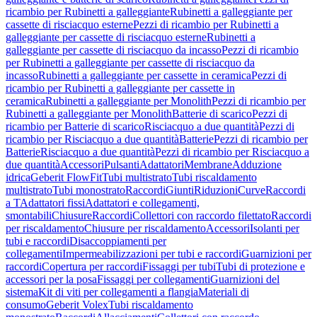
ricambio per Rubinetti a galleggiante
Rubinetti a galleggiante per
cassette di risciacquo esterne
Pezzi di ricambio per Rubinetti a
galleggiante per cassette di risciacquo esterne
Rubinetti a
galleggiante per cassette di risciacquo da incasso
Pezzi di ricambio
per Rubinetti a galleggiante per cassette di risciacquo da
incasso
Rubinetti a galleggiante per cassette in ceramica
Pezzi di
ricambio per Rubinetti a galleggiante per cassette in
ceramica
Rubinetti a galleggiante per Monolith
Pezzi di ricambio per
Rubinetti a galleggiante per Monolith
Batterie di scarico
Pezzi di
ricambio per Batterie di scarico
Risciacquo a due quantità
Pezzi di
ricambio per Risciacquo a due quantità
Batterie
Pezzi di ricambio per
Batterie
Risciacquo a due quantità
Pezzi di ricambio per Risciacquo a
due quantità
Accessori
Pulsanti
Adattatori
Membrane
Adduzione
idrica
Geberit FlowFit
Tubi multistrato
Tubi riscaldamento
multistrato
Tubi monostrato
Raccordi
Giunti
Riduzioni
Curve
Raccordi
a T
Adattatori fissi
Adattatori e collegamenti,
smontabili
Chiusure
Raccordi
Collettori con raccordo filettato
Raccordi
per riscaldamento
Chiusure per riscaldamento
Accessori
Isolanti per
tubi e raccordi
Disaccoppiamenti per
collegamenti
Impermeabilizzazioni per tubi e raccordi
Guarnizioni per
raccordi
Copertura per raccordi
Fissaggi per tubi
Tubi di protezione e
accessori per la posa
Fissaggi per collegamenti
Guarnizioni del
sistema
Kit di viti per collegamenti a flangia
Materiali di
consumo
Geberit Volex
Tubi riscaldamento