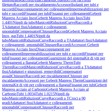
monostrato
Raccordi
Allacciamenti
Collettori con raccordo
filettato
Raccordi per riscaldamento
Accessori
Isolanti per tubi e
raccordi
Disaccoppiamenti per collegamenti
Impermeabilizzazioni per
tubi e raccordi
Fissaggi per tubi
Fissaggi per collegamenti
Geberit
Mapress Acciaio Inox
Geberit Mapress Acciaio Inox
Tubi
1.4401
Nippli da tubo
Manicotti
Riduzioni
Curve
Raccordi a
T
Adattatori fissi
Adattatori e collegamenti,
smontabili
Compensatori
Chiusure
Raccordi
Geberit Mapress Acciaio
Inox, gas
Tubi 1.4401
Nippli da
tubo
Manicotti
Riduzioni
Curve
Raccordi a T
Adattatori fissi
Adattatori
e collegamenti, smontabili
Chiusure
Raccordi
Accessori Geberit
Mapress Acciaio Inox
Disaccoppiamenti per
collegamenti
Impermeabilizzazioni per tubi e raccordi
Fissaggi per
tubi
Fissaggi per collegamenti
Guarnizioni del sistema
Kit di viti per
collegamenti a flangia
Geberit Mapress Therm
Tubi
Therm
Raccordi
Manicotti
Riduzioni
Curve
Raccordi a T
Adattatori
fissi
Adattatori e giunzioni, removibili
Compensatori
assiali
Chiusure
Raccordi per riscaldamento
Chiusure per
riscaldamento
Accessori per Geberit Mapress Therm
Guarnizioni del
sistema
Kit di viti per collegamenti a flangia
Fissaggi per tubi
Geberit
Mapress acciaio al Carbonio
Geberit Mapress Acciaio al
Carbonio
Tubi 1.0034
Tubi 1.0215
Nippli da
tubo
Manicotti
Riduzioni
Curve
Raccordi a T
Croci a 90
gradi
Adattatori fissi
Adattatori e collegamenti,
smontabili
Compensatori
Chiusure
Raccordi per