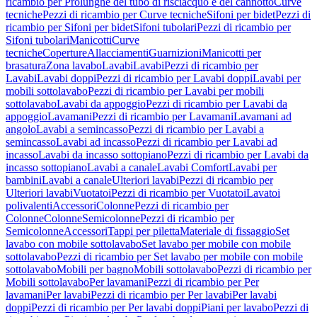
ricambio per Prolunghe del tubo di risciacquo e del cannotto
Curve
tecniche
Pezzi di ricambio per Curve tecniche
Sifoni per bidet
Pezzi di
ricambio per Sifoni per bidet
Sifoni tubolari
Pezzi di ricambio per
Sifoni tubolari
Manicotti
Curve
tecniche
Coperture
Allacciamenti
Guarnizioni
Manicotti per
brasatura
Zona lavabo
Lavabi
Lavabi
Pezzi di ricambio per
Lavabi
Lavabi doppi
Pezzi di ricambio per Lavabi doppi
Lavabi per
mobili sottolavabo
Pezzi di ricambio per Lavabi per mobili
sottolavabo
Lavabi da appoggio
Pezzi di ricambio per Lavabi da
appoggio
Lavamani
Pezzi di ricambio per Lavamani
Lavamani ad
angolo
Lavabi a semincasso
Pezzi di ricambio per Lavabi a
semincasso
Lavabi ad incasso
Pezzi di ricambio per Lavabi ad
incasso
Lavabi da incasso sottopiano
Pezzi di ricambio per Lavabi da
incasso sottopiano
Lavabi a canale
Lavabi Comfort
Lavabi per
bambini
Lavabi a canale
Ulteriori lavabi
Pezzi di ricambio per
Ulteriori lavabi
Vuotatoi
Pezzi di ricambio per Vuotatoi
Lavatoi
polivalenti
Accessori
Colonne
Pezzi di ricambio per
Colonne
Colonne
Semicolonne
Pezzi di ricambio per
Semicolonne
Accessori
Tappi per piletta
Materiale di fissaggio
Set
lavabo con mobile sottolavabo
Set lavabo per mobile con mobile
sottolavabo
Pezzi di ricambio per Set lavabo per mobile con mobile
sottolavabo
Mobili per bagno
Mobili sottolavabo
Pezzi di ricambio per
Mobili sottolavabo
Per lavamani
Pezzi di ricambio per Per
lavamani
Per lavabi
Pezzi di ricambio per Per lavabi
Per lavabi
doppi
Pezzi di ricambio per Per lavabi doppi
Piani per lavabo
Pezzi di