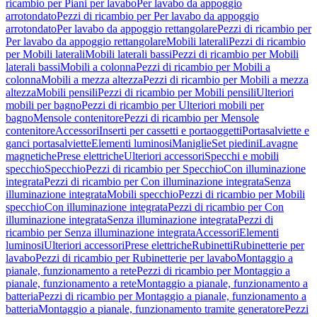
ricambio per Piani per lavabo
Per lavabo da appoggio
arrotondato
Pezzi di ricambio per Per lavabo da appoggio
arrotondato
Per lavabo da appoggio rettangolare
Pezzi di ricambio per
Per lavabo da appoggio rettangolare
Mobili laterali
Pezzi di ricambio
per Mobili laterali
Mobili laterali bassi
Pezzi di ricambio per Mobili
laterali bassi
Mobili a colonna
Pezzi di ricambio per Mobili a
colonna
Mobili a mezza altezza
Pezzi di ricambio per Mobili a mezza
altezza
Mobili pensili
Pezzi di ricambio per Mobili pensili
Ulteriori
mobili per bagno
Pezzi di ricambio per Ulteriori mobili per
bagno
Mensole contenitore
Pezzi di ricambio per Mensole
contenitore
Accessori
Inserti per cassetti e portaoggetti
Portasalviette e
ganci portasalviette
Elementi luminosi
Maniglie
Set piedini
Lavagne
magnetiche
Prese elettriche
Ulteriori accessori
Specchi e mobili
specchio
Specchio
Pezzi di ricambio per Specchio
Con illuminazione
integrata
Pezzi di ricambio per Con illuminazione integrata
Senza
illuminazione integrata
Mobili specchio
Pezzi di ricambio per Mobili
specchio
Con illuminazione integrata
Pezzi di ricambio per Con
illuminazione integrata
Senza illuminazione integrata
Pezzi di
ricambio per Senza illuminazione integrata
Accessori
Elementi
luminosi
Ulteriori accessori
Prese elettriche
Rubinetti
Rubinetterie per
lavabo
Pezzi di ricambio per Rubinetterie per lavabo
Montaggio a
pianale, funzionamento a rete
Pezzi di ricambio per Montaggio a
pianale, funzionamento a rete
Montaggio a pianale, funzionamento a
batteria
Pezzi di ricambio per Montaggio a pianale, funzionamento a
batteria
Montaggio a pianale, funzionamento tramite generatore
Pezzi