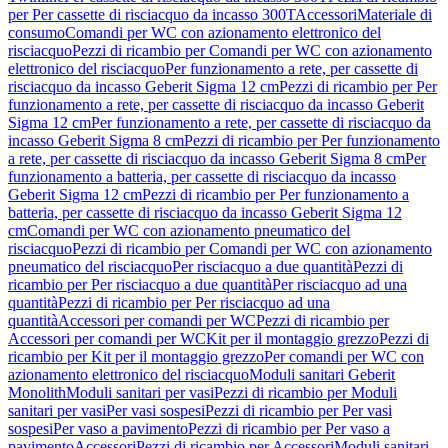
per Per cassette di risciacquo da incasso 300T
Accessori
Materiale di
consumo
Comandi per WC con azionamento elettronico del
risciacquo
Pezzi di ricambio per Comandi per WC con azionamento
elettronico del risciacquo
Per funzionamento a rete, per cassette di
risciacquo da incasso Geberit Sigma 12 cm
Pezzi di ricambio per Per
funzionamento a rete, per cassette di risciacquo da incasso Geberit
Sigma 12 cm
Per funzionamento a rete, per cassette di risciacquo da
incasso Geberit Sigma 8 cm
Pezzi di ricambio per Per funzionamento
a rete, per cassette di risciacquo da incasso Geberit Sigma 8 cm
Per
funzionamento a batteria, per cassette di risciacquo da incasso
Geberit Sigma 12 cm
Pezzi di ricambio per Per funzionamento a
batteria, per cassette di risciacquo da incasso Geberit Sigma 12
cm
Comandi per WC con azionamento pneumatico del
risciacquo
Pezzi di ricambio per Comandi per WC con azionamento
pneumatico del risciacquo
Per risciacquo a due quantità
Pezzi di
ricambio per Per risciacquo a due quantità
Per risciacquo ad una
quantità
Pezzi di ricambio per Per risciacquo ad una
quantità
Accessori per comandi per WC
Pezzi di ricambio per
Accessori per comandi per WC
Kit per il montaggio grezzo
Pezzi di
ricambio per Kit per il montaggio grezzo
Per comandi per WC con
azionamento elettronico del risciacquo
Moduli sanitari Geberit
Monolith
Moduli sanitari per vasi
Pezzi di ricambio per Moduli
sanitari per vasi
Per vasi sospesi
Pezzi di ricambio per Per vasi
sospesi
Per vaso a pavimento
Pezzi di ricambio per Per vaso a
pavimento
Accessori
Pezzi di ricambio per Accessori
Moduli sanitari