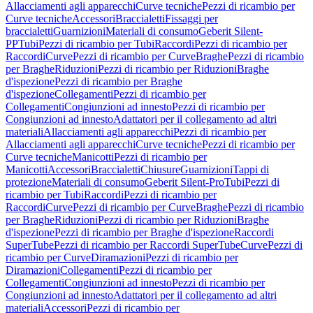
Allacciamenti agli apparecchi
Curve tecniche
Pezzi di ricambio per
Curve tecniche
Accessori
Braccialetti
Fissaggi per
braccialetti
Guarnizioni
Materiali di consumo
Geberit Silent-
PP
Tubi
Pezzi di ricambio per Tubi
Raccordi
Pezzi di ricambio per
Raccordi
Curve
Pezzi di ricambio per Curve
Braghe
Pezzi di ricambio
per Braghe
Riduzioni
Pezzi di ricambio per Riduzioni
Braghe
d'ispezione
Pezzi di ricambio per Braghe
d'ispezione
Collegamenti
Pezzi di ricambio per
Collegamenti
Congiunzioni ad innesto
Pezzi di ricambio per
Congiunzioni ad innesto
Adattatori per il collegamento ad altri
materiali
Allacciamenti agli apparecchi
Pezzi di ricambio per
Allacciamenti agli apparecchi
Curve tecniche
Pezzi di ricambio per
Curve tecniche
Manicotti
Pezzi di ricambio per
Manicotti
Accessori
Braccialetti
Chiusure
Guarnizioni
Tappi di
protezione
Materiali di consumo
Geberit Silent-Pro
Tubi
Pezzi di
ricambio per Tubi
Raccordi
Pezzi di ricambio per
Raccordi
Curve
Pezzi di ricambio per Curve
Braghe
Pezzi di ricambio
per Braghe
Riduzioni
Pezzi di ricambio per Riduzioni
Braghe
d'ispezione
Pezzi di ricambio per Braghe d'ispezione
Raccordi
SuperTube
Pezzi di ricambio per Raccordi SuperTube
Curve
Pezzi di
ricambio per Curve
Diramazioni
Pezzi di ricambio per
Diramazioni
Collegamenti
Pezzi di ricambio per
Collegamenti
Congiunzioni ad innesto
Pezzi di ricambio per
Congiunzioni ad innesto
Adattatori per il collegamento ad altri
materiali
Accessori
Pezzi di ricambio per