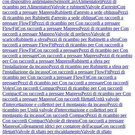
con dispositivo antiristagno
Sensori
Cavi
Alimentatori
Pezzi di
ricambio per Alimentatori
Valvole e rubinetti
Valvole d'arresto
Con
raccordi a pressare Mapress
Rubinetti d'arresto a sede obliqua
Pezzi
di ricambio per Rubinetti d'arresto a sede obliqua
Con raccordi a
pressare FlowFit
Pezzi di ricambio per Con raccordi a pressare
FlowFit
Con raccordi a pressare Mapress
Pezzi di ricambio per Con
raccordi a pressare Mapress
Valvole di prelievo
Valvole di
scarico
Rubinetti a sfera
Pezzi di ricambio per Rubinetti a sfera
Con
raccordi a pressare FlowFit
Pezzi di ricambio per Con raccordi a
pressare FlowFit
Con raccordi a pressare
Pezzi di ricambio per Con
raccordi a pressare
Con raccordi a pressare Mapress
Pezzi di ricambio
per Con raccordi a pressare Mapress
Rubinetti a sfera per
l'installazione da incasso
Pezzi di ricambio per Rubinetti a sfera per
l'installazione da incasso
Con raccordi a pressare FlowFit
Pezzi di
ricambio per Con raccordi a pressare FlowFit
Con raccordi a
pressare
Pezzi di ricambio per Con raccordi a pressare
Con raccordi
Volex
Con raccordi Compact
Pezzi di ricambio per Con raccordi
Compact
Con raccordi a pressare Mapress
Pezzi di ricambio per Con
raccordi a pressare Mapress
Con raccordi filettati
Unità valvole
d'intercettazione e collettori per il montaggio da incasso
Pezzi di
ricambio per Unità valvole d'intercettazione e collettori per il
montaggio da incasso
Con raccordi Compact
Pezzi di ricambio per
Con raccordi Compact
Valvole di ritegno
Con raccordi a pressare
Mapress
Collegamenti idrici per contatore dell'acqua
Con raccordi
filettati
Valvole di sfiato per riscaldamento
Valvole di sfiato