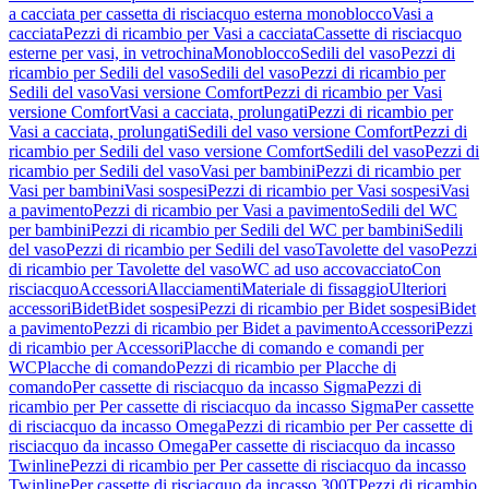
a cacciata per cassetta di risciacquo esterna monoblocco
Vasi a
cacciata
Pezzi di ricambio per Vasi a cacciata
Cassette di risciacquo
esterne per vasi, in vetrochina
Monoblocco
Sedili del vaso
Pezzi di
ricambio per Sedili del vaso
Sedili del vaso
Pezzi di ricambio per
Sedili del vaso
Vasi versione Comfort
Pezzi di ricambio per Vasi
versione Comfort
Vasi a cacciata, prolungati
Pezzi di ricambio per
Vasi a cacciata, prolungati
Sedili del vaso versione Comfort
Pezzi di
ricambio per Sedili del vaso versione Comfort
Sedili del vaso
Pezzi di
ricambio per Sedili del vaso
Vasi per bambini
Pezzi di ricambio per
Vasi per bambini
Vasi sospesi
Pezzi di ricambio per Vasi sospesi
Vasi
a pavimento
Pezzi di ricambio per Vasi a pavimento
Sedili del WC
per bambini
Pezzi di ricambio per Sedili del WC per bambini
Sedili
del vaso
Pezzi di ricambio per Sedili del vaso
Tavolette del vaso
Pezzi
di ricambio per Tavolette del vaso
WC ad uso accovacciato
Con
risciacquo
Accessori
Allacciamenti
Materiale di fissaggio
Ulteriori
accessori
Bidet
Bidet sospesi
Pezzi di ricambio per Bidet sospesi
Bidet
a pavimento
Pezzi di ricambio per Bidet a pavimento
Accessori
Pezzi
di ricambio per Accessori
Placche di comando e comandi per
WC
Placche di comando
Pezzi di ricambio per Placche di
comando
Per cassette di risciacquo da incasso Sigma
Pezzi di
ricambio per Per cassette di risciacquo da incasso Sigma
Per cassette
di risciacquo da incasso Omega
Pezzi di ricambio per Per cassette di
risciacquo da incasso Omega
Per cassette di risciacquo da incasso
Twinline
Pezzi di ricambio per Per cassette di risciacquo da incasso
Twinline
Per cassette di risciacquo da incasso 300T
Pezzi di ricambio