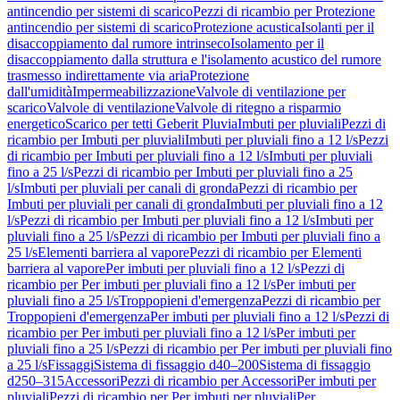
antincendio per sistemi di scarico
Pezzi di ricambio per Protezione
antincendio per sistemi di scarico
Protezione acustica
Isolanti per il
disaccoppiamento dal rumore intrinseco
Isolamento per il
disaccoppiamento dalla struttura e l'isolamento acustico del rumore
trasmesso indirettamente via aria
Protezione
dall'umidità
Impermeabilizzazione
Valvole di ventilazione per
scarico
Valvole di ventilazione
Valvole di ritegno a risparmio
energetico
Scarico per tetti Geberit Pluvia
Imbuti per pluviali
Pezzi di
ricambio per Imbuti per pluviali
Imbuti per pluviali fino a 12 l/s
Pezzi
di ricambio per Imbuti per pluviali fino a 12 l/s
Imbuti per pluviali
fino a 25 l/s
Pezzi di ricambio per Imbuti per pluviali fino a 25
l/s
Imbuti per pluviali per canali di gronda
Pezzi di ricambio per
Imbuti per pluviali per canali di gronda
Imbuti per pluviali fino a 12
l/s
Pezzi di ricambio per Imbuti per pluviali fino a 12 l/s
Imbuti per
pluviali fino a 25 l/s
Pezzi di ricambio per Imbuti per pluviali fino a
25 l/s
Elementi barriera al vapore
Pezzi di ricambio per Elementi
barriera al vapore
Per imbuti per pluviali fino a 12 l/s
Pezzi di
ricambio per Per imbuti per pluviali fino a 12 l/s
Per imbuti per
pluviali fino a 25 l/s
Troppopieni d'emergenza
Pezzi di ricambio per
Troppopieni d'emergenza
Per imbuti per pluviali fino a 12 l/s
Pezzi di
ricambio per Per imbuti per pluviali fino a 12 l/s
Per imbuti per
pluviali fino a 25 l/s
Pezzi di ricambio per Per imbuti per pluviali fino
a 25 l/s
Fissaggi
Sistema di fissaggio d40–200
Sistema di fissaggio
d250–315
Accessori
Pezzi di ricambio per Accessori
Per imbuti per
pluviali
Pezzi di ricambio per Per imbuti per pluviali
Per