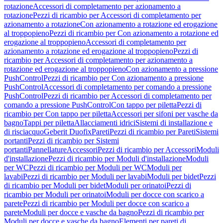
rotazione
Accessori di completamento per azionamento a
rotazione
Pezzi di ricambio per Accessori di completamento per
azionamento a rotazione
Con azionamento a rotazione ed erogazione
al troppopieno
Pezzi di ricambio per Con azionamento a rotazione ed
erogazione al troppopieno
Accessori di completamento per
azionamento a rotazione ed erogazione al troppopieno
Pezzi di
ricambio per Accessori di completamento per azionamento a
rotazione ed erogazione al troppopieno
Con azionamento a pressione
PushControl
Pezzi di ricambio per Con azionamento a pressione
PushControl
Accessori di completamento per comando a pressione
PushControl
Pezzi di ricambio per Accessori di completamento per
comando a pressione PushControl
Con tappo per piletta
Pezzi di
ricambio per Con tappo per piletta
Accessori per sifoni per vasche da
bagno
Tappi per piletta
Allacciamenti idrici
Sistemi di installazione e
di risciacquo
Geberit Duofix
Pareti
Pezzi di ricambio per Pareti
Sistemi
portanti
Pezzi di ricambio per Sistemi
portanti
Pannellature
Accessori
Pezzi di ricambio per Accessori
Moduli
d'installazione
Pezzi di ricambio per Moduli d'installazione
Moduli
per WC
Pezzi di ricambio per Moduli per WC
Moduli per
lavabi
Pezzi di ricambio per Moduli per lavabi
Moduli per bidet
Pezzi
di ricambio per Moduli per bidet
Moduli per orinatoi
Pezzi di
ricambio per Moduli per orinatoi
Moduli per docce con scarico a
parete
Pezzi di ricambio per Moduli per docce con scarico a
parete
Moduli per docce e vasche da bagno
Pezzi di ricambio per
Moduli per docce e vasche da bagno
Elementi per pareti di