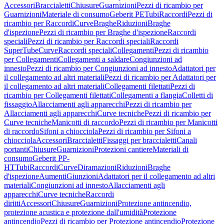
Accessori
Braccialetti
Chiusure
Guarnizioni
Pezzi di ricambio per
Guarnizioni
Materiale di consumo
Geberit PE
Tubi
Raccordi
Pezzi di
ricambio per Raccordi
Curve
Braghe
Riduzioni
Braghe
d'ispezione
Pezzi di ricambio per Braghe d'ispezione
Raccordi
speciali
Pezzi di ricambio per Raccordi speciali
Raccordi
SuperTube
Curve
Raccordi speciali
Collegamenti
Pezzi di ricambio
per Collegamenti
Collegamenti a saldare
Congiunzioni ad
innesto
Pezzi di ricambio per Congiunzioni ad innesto
Adattatori per
il collegamento ad altri materiali
Pezzi di ricambio per Adattatori per
il collegamento ad altri materiali
Collegamenti filettati
Pezzi di
ricambio per Collegamenti filettati
Collegamenti a flangia
Colletti di
fissaggio
Allacciamenti agli apparecchi
Pezzi di ricambio per
Allacciamenti agli apparecchi
Curve tecniche
Pezzi di ricambio per
Curve tecniche
Manicotti di raccordo
Pezzi di ricambio per Manicotti
di raccordo
Sifoni a chiocciola
Pezzi di ricambio per Sifoni a
chiocciola
Accessori
Braccialetti
Fissaggi per braccialetti
Canali
portanti
Chiusure
Guarnizioni
Protezioni cantiere
Materiali di
consumo
Geberit PP-
HT
Tubi
Raccordi
Curve
Diramazioni
Riduzioni
Braghe
d'ispezione
Aumenti
Giunzioni
Adattatori per il collegamento ad altri
materiali
Congiunzioni ad innesto
Allacciamenti agli
apparecchi
Curve tecniche
Raccordi
diritti
Accessori
Chiusure
Guarnizioni
Protezione antincendio,
protezione acustica e protezione dall'umidità
Protezione
antincendio
Pezzi di ricambio per Protezione antincendio
Protezione