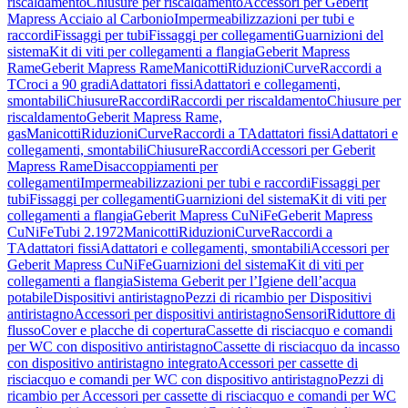
riscaldamento
Chiusure per riscaldamento
Accessori per Geberit
Mapress Acciaio al Carbonio
Impermeabilizzazioni per tubi e
raccordi
Fissaggi per tubi
Fissaggi per collegamenti
Guarnizioni del
sistema
Kit di viti per collegamenti a flangia
Geberit Mapress
Rame
Geberit Mapress Rame
Manicotti
Riduzioni
Curve
Raccordi a
T
Croci a 90 gradi
Adattatori fissi
Adattatori e collegamenti,
smontabili
Chiusure
Raccordi
Raccordi per riscaldamento
Chiusure per
riscaldamento
Geberit Mapress Rame,
gas
Manicotti
Riduzioni
Curve
Raccordi a T
Adattatori fissi
Adattatori e
collegamenti, smontabili
Chiusure
Raccordi
Accessori per Geberit
Mapress Rame
Disaccoppiamenti per
collegamenti
Impermeabilizzazioni per tubi e raccordi
Fissaggi per
tubi
Fissaggi per collegamenti
Guarnizioni del sistema
Kit di viti per
collegamenti a flangia
Geberit Mapress CuNiFe
Geberit Mapress
CuNiFe
Tubi 2.1972
Manicotti
Riduzioni
Curve
Raccordi a
T
Adattatori fissi
Adattatori e collegamenti, smontabili
Accessori per
Geberit Mapress CuNiFe
Guarnizioni del sistema
Kit di viti per
collegamenti a flangia
Sistema Geberit per l’Igiene dell’acqua
potabile
Dispositivi antiristagno
Pezzi di ricambio per Dispositivi
antiristagno
Accessori per dispositivi antiristagno
Sensori
Riduttore di
flusso
Cover e placche di copertura
Cassette di risciacquo e comandi
per WC con dispositivo antiristagno
Cassette di risciacquo da incasso
con dispositivo antiristagno integrato
Accessori per cassette di
risciacquo e comandi per WC con dispositivo antiristagno
Pezzi di
ricambio per Accessori per cassette di risciacquo e comandi per WC