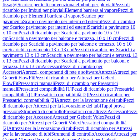
fissaggi
Scarico per tetti convenzionale
Imbuti per pluviali
Pezzi di
ricambio per Imbuti per pluviali
Elementi barriera al vapore
Pezzi di
ricambio per Elementi barriera al vapore
Scarico per
pavimento
Scarico pavimento per interni ed esterni
Pezzi di ricambio
per Scarico pavimento per interni ed esterni
Scarichi a pavimento 10
x 10 cm
Pezzi di ricambio per Scarichi a pavimento 10 x 10
cm
Scarichi a pavimento per balcone e terrazzo, 10 x 10 cm
Pezzi di
ricambio per Scarichi a pavimento per balcone e terrazzo, 10 x 10
cm
Scarichi a pavimento 13 x 13 cm
Pezzi di ricambio per Scarichi a
pavimento 13 x 13 cm
Scarichi a pavimento per balconi e terrazzi, 13
x 13 cm
Pezzi di ricambio per Scarichi a pavimento per balconi e
terrazzi, 13 x 13 cm
Accessori
Pezzi di ricambio per
Accessori
Attrezzi, componenti di rete e software
Attrezzi
Attrezzi per
Geberit FlowFit
Pezzi di ricambio per Attrezzi per Geberit
FlowFit
Pressatrici manuali
Pezzi di ricambio per Pressatrici
manuali
Pressatrici compatibilità [1]
Pezzi di ricambio per Pressatrici
compatibilità [1]
Pressatrici compatibilità [2]
Pezzi di ricambio per
Pressatrici compatibilità [2]
Attrezzi per la lavorazione dei tubi
Pezzi
di ricambio per Attrezzi per la lavorazione dei tubi
Tappi prova
pressione
Strumenti di controllo
Pressatrici con attrezzi
Accessori
Pezzi
di ricambio per Accessori
Attrezzi per Geberit Volex
Pezzi di
ricambio per Attrezzi per Geberit Volex
Pressatrici compatibilità
[2]
Attrezzi per la lavorazione di tubi
Pezzi di ricambio per Attrezzi
per la lavorazione di tubi
Strumenti di controllo
Accessori
Attrezzi per
Geberit Mapress
Pezzi di ricambio per Attrezzi per Geberit