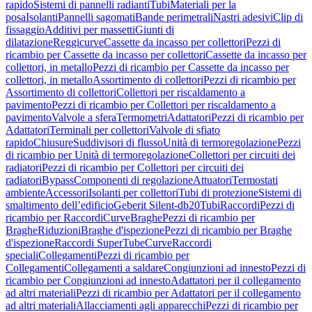
rapido
Sistemi di pannelli radianti
Tubi
Materiali per la
posa
Isolanti
Pannelli sagomati
Bande perimetrali
Nastri adesivi
Clip di
fissaggio
Additivi per massetti
Giunti di
dilatazione
Reggicurve
Cassette da incasso per collettori
Pezzi di
ricambio per Cassette da incasso per collettori
Cassette da incasso per
collettori, in metallo
Pezzi di ricambio per Cassette da incasso per
collettori, in metallo
Assortimento di collettori
Pezzi di ricambio per
Assortimento di collettori
Collettori per riscaldamento a
pavimento
Pezzi di ricambio per Collettori per riscaldamento a
pavimento
Valvole a sfera
Termometri
Adattatori
Pezzi di ricambio per
Adattatori
Terminali per collettori
Valvole di sfiato
rapido
Chiusure
Suddivisori di flusso
Unità di termoregolazione
Pezzi
di ricambio per Unità di termoregolazione
Collettori per circuiti dei
radiatori
Pezzi di ricambio per Collettori per circuiti dei
radiatori
Bypass
Componenti di regolazione
Attuatori
Termostati
ambiente
Accessori
Isolanti per collettori
Tubi di protezione
Sistemi di
smaltimento dell’edificio
Geberit Silent-db20
Tubi
Raccordi
Pezzi di
ricambio per Raccordi
Curve
Braghe
Pezzi di ricambio per
Braghe
Riduzioni
Braghe d'ispezione
Pezzi di ricambio per Braghe
d'ispezione
Raccordi SuperTube
Curve
Raccordi
speciali
Collegamenti
Pezzi di ricambio per
Collegamenti
Collegamenti a saldare
Congiunzioni ad innesto
Pezzi di
ricambio per Congiunzioni ad innesto
Adattatori per il collegamento
ad altri materiali
Pezzi di ricambio per Adattatori per il collegamento
ad altri materiali
Allacciamenti agli apparecchi
Pezzi di ricambio per