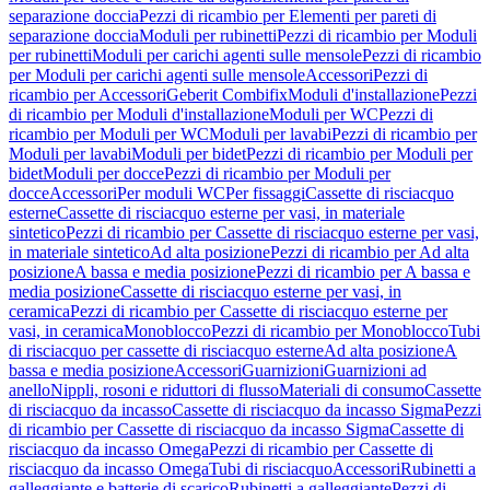
separazione doccia
Pezzi di ricambio per Elementi per pareti di
separazione doccia
Moduli per rubinetti
Pezzi di ricambio per Moduli
per rubinetti
Moduli per carichi agenti sulle mensole
Pezzi di ricambio
per Moduli per carichi agenti sulle mensole
Accessori
Pezzi di
ricambio per Accessori
Geberit Combifix
Moduli d'installazione
Pezzi
di ricambio per Moduli d'installazione
Moduli per WC
Pezzi di
ricambio per Moduli per WC
Moduli per lavabi
Pezzi di ricambio per
Moduli per lavabi
Moduli per bidet
Pezzi di ricambio per Moduli per
bidet
Moduli per docce
Pezzi di ricambio per Moduli per
docce
Accessori
Per moduli WC
Per fissaggi
Cassette di risciacquo
esterne
Cassette di risciacquo esterne per vasi, in materiale
sintetico
Pezzi di ricambio per Cassette di risciacquo esterne per vasi,
in materiale sintetico
Ad alta posizione
Pezzi di ricambio per Ad alta
posizione
A bassa e media posizione
Pezzi di ricambio per A bassa e
media posizione
Cassette di risciacquo esterne per vasi, in
ceramica
Pezzi di ricambio per Cassette di risciacquo esterne per
vasi, in ceramica
Monoblocco
Pezzi di ricambio per Monoblocco
Tubi
di risciacquo per cassette di risciacquo esterne
Ad alta posizione
A
bassa e media posizione
Accessori
Guarnizioni
Guarnizioni ad
anello
Nippli, rosoni e riduttori di flusso
Materiali di consumo
Cassette
di risciacquo da incasso
Cassette di risciacquo da incasso Sigma
Pezzi
di ricambio per Cassette di risciacquo da incasso Sigma
Cassette di
risciacquo da incasso Omega
Pezzi di ricambio per Cassette di
risciacquo da incasso Omega
Tubi di risciacquo
Accessori
Rubinetti a
galleggiante e batterie di scarico
Rubinetti a galleggiante
Pezzi di