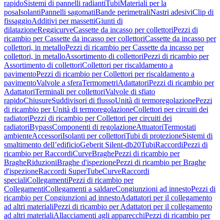
rapido
Sistemi di pannelli radianti
Tubi
Materiali per la
posa
Isolanti
Pannelli sagomati
Bande perimetrali
Nastri adesivi
Clip di
fissaggio
Additivi per massetti
Giunti di
dilatazione
Reggicurve
Cassette da incasso per collettori
Pezzi di
ricambio per Cassette da incasso per collettori
Cassette da incasso per
collettori, in metallo
Pezzi di ricambio per Cassette da incasso per
collettori, in metallo
Assortimento di collettori
Pezzi di ricambio per
Assortimento di collettori
Collettori per riscaldamento a
pavimento
Pezzi di ricambio per Collettori per riscaldamento a
pavimento
Valvole a sfera
Termometri
Adattatori
Pezzi di ricambio per
Adattatori
Terminali per collettori
Valvole di sfiato
rapido
Chiusure
Suddivisori di flusso
Unità di termoregolazione
Pezzi
di ricambio per Unità di termoregolazione
Collettori per circuiti dei
radiatori
Pezzi di ricambio per Collettori per circuiti dei
radiatori
Bypass
Componenti di regolazione
Attuatori
Termostati
ambiente
Accessori
Isolanti per collettori
Tubi di protezione
Sistemi di
smaltimento dell’edificio
Geberit Silent-db20
Tubi
Raccordi
Pezzi di
ricambio per Raccordi
Curve
Braghe
Pezzi di ricambio per
Braghe
Riduzioni
Braghe d'ispezione
Pezzi di ricambio per Braghe
d'ispezione
Raccordi SuperTube
Curve
Raccordi
speciali
Collegamenti
Pezzi di ricambio per
Collegamenti
Collegamenti a saldare
Congiunzioni ad innesto
Pezzi di
ricambio per Congiunzioni ad innesto
Adattatori per il collegamento
ad altri materiali
Pezzi di ricambio per Adattatori per il collegamento
ad altri materiali
Allacciamenti agli apparecchi
Pezzi di ricambio per