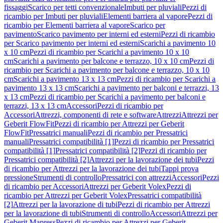
fissaggi
Scarico per tetti convenzionale
Imbuti per pluviali
Pezzi di
ricambio per Imbuti per pluviali
Elementi barriera al vapore
Pezzi di
ricambio per Elementi barriera al vapore
Scarico per
pavimento
Scarico pavimento per interni ed esterni
Pezzi di ricambio
per Scarico pavimento per interni ed esterni
Scarichi a pavimento 10
x 10 cm
Pezzi di ricambio per Scarichi a pavimento 10 x 10
cm
Scarichi a pavimento per balcone e terrazzo, 10 x 10 cm
Pezzi di
ricambio per Scarichi a pavimento per balcone e terrazzo, 10 x 10
cm
Scarichi a pavimento 13 x 13 cm
Pezzi di ricambio per Scarichi a
pavimento 13 x 13 cm
Scarichi a pavimento per balconi e terrazzi, 13
x 13 cm
Pezzi di ricambio per Scarichi a pavimento per balconi e
terrazzi, 13 x 13 cm
Accessori
Pezzi di ricambio per
Accessori
Attrezzi, componenti di rete e software
Attrezzi
Attrezzi per
Geberit FlowFit
Pezzi di ricambio per Attrezzi per Geberit
FlowFit
Pressatrici manuali
Pezzi di ricambio per Pressatrici
manuali
Pressatrici compatibilità [1]
Pezzi di ricambio per Pressatrici
compatibilità [1]
Pressatrici compatibilità [2]
Pezzi di ricambio per
Pressatrici compatibilità [2]
Attrezzi per la lavorazione dei tubi
Pezzi
di ricambio per Attrezzi per la lavorazione dei tubi
Tappi prova
pressione
Strumenti di controllo
Pressatrici con attrezzi
Accessori
Pezzi
di ricambio per Accessori
Attrezzi per Geberit Volex
Pezzi di
ricambio per Attrezzi per Geberit Volex
Pressatrici compatibilità
[2]
Attrezzi per la lavorazione di tubi
Pezzi di ricambio per Attrezzi
per la lavorazione di tubi
Strumenti di controllo
Accessori
Attrezzi per
Geberit Mapress
Pezzi di ricambio per Attrezzi per Geberit