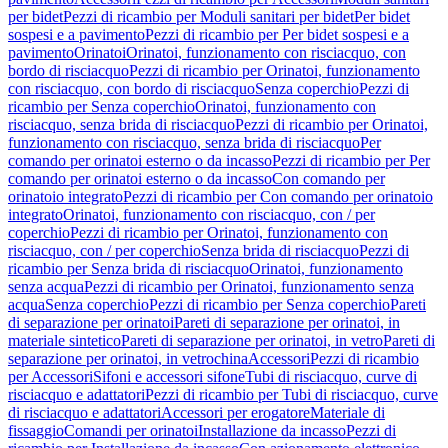
per bidet
Pezzi di ricambio per Moduli sanitari per bidet
Per bidet
sospesi e a pavimento
Pezzi di ricambio per Per bidet sospesi e a
pavimento
Orinatoi
Orinatoi, funzionamento con risciacquo, con
bordo di risciacquo
Pezzi di ricambio per Orinatoi, funzionamento
con risciacquo, con bordo di risciacquo
Senza coperchio
Pezzi di
ricambio per Senza coperchio
Orinatoi, funzionamento con
risciacquo, senza brida di risciacquo
Pezzi di ricambio per Orinatoi,
funzionamento con risciacquo, senza brida di risciacquo
Per
comando per orinatoi esterno o da incasso
Pezzi di ricambio per Per
comando per orinatoi esterno o da incasso
Con comando per
orinatoio integrato
Pezzi di ricambio per Con comando per orinatoio
integrato
Orinatoi, funzionamento con risciacquo, con / per
coperchio
Pezzi di ricambio per Orinatoi, funzionamento con
risciacquo, con / per coperchio
Senza brida di risciacquo
Pezzi di
ricambio per Senza brida di risciacquo
Orinatoi, funzionamento
senza acqua
Pezzi di ricambio per Orinatoi, funzionamento senza
acqua
Senza coperchio
Pezzi di ricambio per Senza coperchio
Pareti
di separazione per orinatoi
Pareti di separazione per orinatoi, in
materiale sintetico
Pareti di separazione per orinatoi, in vetro
Pareti di
separazione per orinatoi, in vetrochina
Accessori
Pezzi di ricambio
per Accessori
Sifoni e accessori sifone
Tubi di risciacquo, curve di
risciacquo e adattatori
Pezzi di ricambio per Tubi di risciacquo, curve
di risciacquo e adattatori
Accessori per erogatore
Materiale di
fissaggio
Comandi per orinatoi
Installazione da incasso
Pezzi di