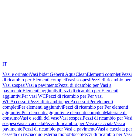
IT
Vasi e orinatoi
Vasi bidet Geberit AquaClean
Elementi completi
Pezzi
di ricambio per Elementi completi
Vasi sospesi
Pezzi di ricambio per
Vasi sospesi
Vasi a pavimento
Pezzi di ricambio per Vasi a
pavimento
Elementi aggiuntivi
Pezzi di ricambio per Elementi
aggiuntivi
Per vasi WC
Pezzi di ricambio per Per vasi
WC
Accessori
Pezzi di ricambio per Accessori
Per elementi
completi
Per elementi aggiuntivi
Pezzi di ricambio per Per elementi
aggiuntivi
Per elementi aggiuntivi e elementi completi
Materiale di
consumo
Vasi e sedili del vaso
Vasi sospesi
Pezzi di ricambio per Vasi
sospesi
Vasi a cacciata
Pezzi di ricambio per Vasi a cacciata
Vasi a
pavimento
Pezzi di ricambio per Vasi a pavimento
Vasi a cacciata per
cassetta di risciacquo esterna monoblocco
Pezzi di ricambio per Vasi