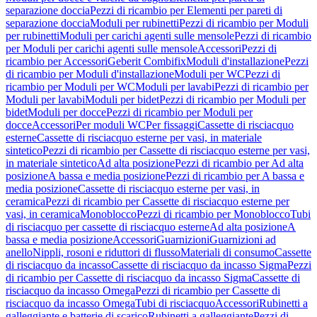
separazione doccia
Pezzi di ricambio per Elementi per pareti di
separazione doccia
Moduli per rubinetti
Pezzi di ricambio per Moduli
per rubinetti
Moduli per carichi agenti sulle mensole
Pezzi di ricambio
per Moduli per carichi agenti sulle mensole
Accessori
Pezzi di
ricambio per Accessori
Geberit Combifix
Moduli d'installazione
Pezzi
di ricambio per Moduli d'installazione
Moduli per WC
Pezzi di
ricambio per Moduli per WC
Moduli per lavabi
Pezzi di ricambio per
Moduli per lavabi
Moduli per bidet
Pezzi di ricambio per Moduli per
bidet
Moduli per docce
Pezzi di ricambio per Moduli per
docce
Accessori
Per moduli WC
Per fissaggi
Cassette di risciacquo
esterne
Cassette di risciacquo esterne per vasi, in materiale
sintetico
Pezzi di ricambio per Cassette di risciacquo esterne per vasi,
in materiale sintetico
Ad alta posizione
Pezzi di ricambio per Ad alta
posizione
A bassa e media posizione
Pezzi di ricambio per A bassa e
media posizione
Cassette di risciacquo esterne per vasi, in
ceramica
Pezzi di ricambio per Cassette di risciacquo esterne per
vasi, in ceramica
Monoblocco
Pezzi di ricambio per Monoblocco
Tubi
di risciacquo per cassette di risciacquo esterne
Ad alta posizione
A
bassa e media posizione
Accessori
Guarnizioni
Guarnizioni ad
anello
Nippli, rosoni e riduttori di flusso
Materiali di consumo
Cassette
di risciacquo da incasso
Cassette di risciacquo da incasso Sigma
Pezzi
di ricambio per Cassette di risciacquo da incasso Sigma
Cassette di
risciacquo da incasso Omega
Pezzi di ricambio per Cassette di
risciacquo da incasso Omega
Tubi di risciacquo
Accessori
Rubinetti a
galleggiante e batterie di scarico
Rubinetti a galleggiante
Pezzi di