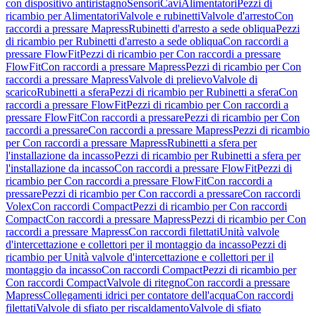
con dispositivo antiristagno
Sensori
Cavi
Alimentatori
Pezzi di
ricambio per Alimentatori
Valvole e rubinetti
Valvole d'arresto
Con
raccordi a pressare Mapress
Rubinetti d'arresto a sede obliqua
Pezzi
di ricambio per Rubinetti d'arresto a sede obliqua
Con raccordi a
pressare FlowFit
Pezzi di ricambio per Con raccordi a pressare
FlowFit
Con raccordi a pressare Mapress
Pezzi di ricambio per Con
raccordi a pressare Mapress
Valvole di prelievo
Valvole di
scarico
Rubinetti a sfera
Pezzi di ricambio per Rubinetti a sfera
Con
raccordi a pressare FlowFit
Pezzi di ricambio per Con raccordi a
pressare FlowFit
Con raccordi a pressare
Pezzi di ricambio per Con
raccordi a pressare
Con raccordi a pressare Mapress
Pezzi di ricambio
per Con raccordi a pressare Mapress
Rubinetti a sfera per
l'installazione da incasso
Pezzi di ricambio per Rubinetti a sfera per
l'installazione da incasso
Con raccordi a pressare FlowFit
Pezzi di
ricambio per Con raccordi a pressare FlowFit
Con raccordi a
pressare
Pezzi di ricambio per Con raccordi a pressare
Con raccordi
Volex
Con raccordi Compact
Pezzi di ricambio per Con raccordi
Compact
Con raccordi a pressare Mapress
Pezzi di ricambio per Con
raccordi a pressare Mapress
Con raccordi filettati
Unità valvole
d'intercettazione e collettori per il montaggio da incasso
Pezzi di
ricambio per Unità valvole d'intercettazione e collettori per il
montaggio da incasso
Con raccordi Compact
Pezzi di ricambio per
Con raccordi Compact
Valvole di ritegno
Con raccordi a pressare
Mapress
Collegamenti idrici per contatore dell'acqua
Con raccordi
filettati
Valvole di sfiato per riscaldamento
Valvole di sfiato