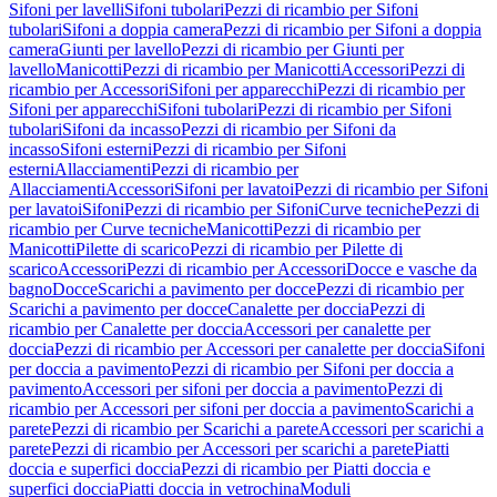
Sifoni per lavelli
Sifoni tubolari
Pezzi di ricambio per Sifoni
tubolari
Sifoni a doppia camera
Pezzi di ricambio per Sifoni a doppia
camera
Giunti per lavello
Pezzi di ricambio per Giunti per
lavello
Manicotti
Pezzi di ricambio per Manicotti
Accessori
Pezzi di
ricambio per Accessori
Sifoni per apparecchi
Pezzi di ricambio per
Sifoni per apparecchi
Sifoni tubolari
Pezzi di ricambio per Sifoni
tubolari
Sifoni da incasso
Pezzi di ricambio per Sifoni da
incasso
Sifoni esterni
Pezzi di ricambio per Sifoni
esterni
Allacciamenti
Pezzi di ricambio per
Allacciamenti
Accessori
Sifoni per lavatoi
Pezzi di ricambio per Sifoni
per lavatoi
Sifoni
Pezzi di ricambio per Sifoni
Curve tecniche
Pezzi di
ricambio per Curve tecniche
Manicotti
Pezzi di ricambio per
Manicotti
Pilette di scarico
Pezzi di ricambio per Pilette di
scarico
Accessori
Pezzi di ricambio per Accessori
Docce e vasche da
bagno
Docce
Scarichi a pavimento per docce
Pezzi di ricambio per
Scarichi a pavimento per docce
Canalette per doccia
Pezzi di
ricambio per Canalette per doccia
Accessori per canalette per
doccia
Pezzi di ricambio per Accessori per canalette per doccia
Sifoni
per doccia a pavimento
Pezzi di ricambio per Sifoni per doccia a
pavimento
Accessori per sifoni per doccia a pavimento
Pezzi di
ricambio per Accessori per sifoni per doccia a pavimento
Scarichi a
parete
Pezzi di ricambio per Scarichi a parete
Accessori per scarichi a
parete
Pezzi di ricambio per Accessori per scarichi a parete
Piatti
doccia e superfici doccia
Pezzi di ricambio per Piatti doccia e
superfici doccia
Piatti doccia in vetrochina
Moduli