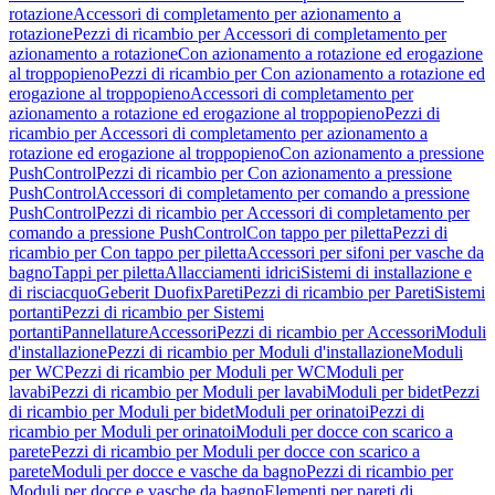
rotazione
Accessori di completamento per azionamento a
rotazione
Pezzi di ricambio per Accessori di completamento per
azionamento a rotazione
Con azionamento a rotazione ed erogazione
al troppopieno
Pezzi di ricambio per Con azionamento a rotazione ed
erogazione al troppopieno
Accessori di completamento per
azionamento a rotazione ed erogazione al troppopieno
Pezzi di
ricambio per Accessori di completamento per azionamento a
rotazione ed erogazione al troppopieno
Con azionamento a pressione
PushControl
Pezzi di ricambio per Con azionamento a pressione
PushControl
Accessori di completamento per comando a pressione
PushControl
Pezzi di ricambio per Accessori di completamento per
comando a pressione PushControl
Con tappo per piletta
Pezzi di
ricambio per Con tappo per piletta
Accessori per sifoni per vasche da
bagno
Tappi per piletta
Allacciamenti idrici
Sistemi di installazione e
di risciacquo
Geberit Duofix
Pareti
Pezzi di ricambio per Pareti
Sistemi
portanti
Pezzi di ricambio per Sistemi
portanti
Pannellature
Accessori
Pezzi di ricambio per Accessori
Moduli
d'installazione
Pezzi di ricambio per Moduli d'installazione
Moduli
per WC
Pezzi di ricambio per Moduli per WC
Moduli per
lavabi
Pezzi di ricambio per Moduli per lavabi
Moduli per bidet
Pezzi
di ricambio per Moduli per bidet
Moduli per orinatoi
Pezzi di
ricambio per Moduli per orinatoi
Moduli per docce con scarico a
parete
Pezzi di ricambio per Moduli per docce con scarico a
parete
Moduli per docce e vasche da bagno
Pezzi di ricambio per
Moduli per docce e vasche da bagno
Elementi per pareti di