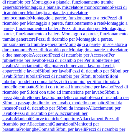
di ricambio per Montaggio a pianale, funzionamento tramite
generatore
Montaggio a pianale, miscelatore monocomando
Pezzi di
ricambio per Montaggio a pianale, miscelatore
monocomando
Montaggio a parete, funzionamento a rete
Pezzi di
ricambio per Montaggio a parete, funzionamento a rete
Montaggio a
parete, funzionamento a batteria
Pezzi di ricambio per Montaggio a
parete, funzionamento a batteria
Montaggio a parete, funzionamento
tramite generatore
Pezzi di ricambio per Montaggio a parete,
funzionamento tramite generatore
Montaggio a parete, miscelatore a
due manopole
Pezzi di ricambio per Montaggio a parete, miscelatore
a due manopole
Accessori
Pezzi di ricambio per Accessori
Per
rubinetterie per lavabo
Pezzi di ricambio per Per rubinetterie per
lavabo
Allacciamenti agli apparecchi per zona lavabo, lavelli,
apparecchi e lavatoi
Sifoni per lavabi
Pezzi di ricambio per Sifoni per
lavabi
Sifoni tubolari
Pezzi di ricambio per Sifoni tubolari
Sifoni
tubolari, modello compatto
Pezzi di ricambio per Sifoni tubolari,
modello compatto
Sifoni con tubo ad immersione per lavabo
Pezzi di
ricambio per Sifoni con tubo ad immersione per lavabo
Sifoni a
passaggio diretto per lavabo, modello compatto
Pezzi di ricambio per
Sifoni a passaggio diretto per lavabo, modello compatto
Sifoni da
incasso
Pezzi di ricambio per Sifoni da incasso
Allacciamenti per
lavabo
Pezzi di ricambio per Allacciamenti per
lavabo
Manicotti
Curve tecniche
Coperture
Allacciamenti
Pezzi di
ricambio per Allacciamenti
Guarnizioni
Manicotti per
brasatura
Prolunghe
Comandi
Sifoni per lavelli
Pezzi di ricambio per