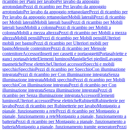
ricambio per Piani per lavabo
Per lavabo da appoggio
arrotondato
Pezzi di ricambio per Per lavabo da appoggio
arrotondato
Per lavabo da appoggio rettangolare
Pezzi di ricambio per
Per lavabo da appoggio rettangolare
Mobili laterali
Pezzi di ricambio
per Mobili laterali
Mobili laterali bassi
Pezzi di ricambio per Mobili
laterali bassi
Mobili a colonna
Pezzi di ricambio per Mobili a
colonna
Mobili a mezza altezza
Pezzi di ricambio per Mobili a mezza
altezza
Mobili pensili
Pezzi di ricambio per Mobili pensili
Ulteriori
mobili per bagno
Pezzi di ricambio per Ulteriori mobili per
bagno
Mensole contenitore
Pezzi di ricambio per Mensole
contenitore
Accessori
Inserti per cassetti e portaoggetti
Portasalviette e
ganci portasalviette
Elementi luminosi
Maniglie
Set piedini
Lavagne
magnetiche
Prese elettriche
Ulteriori accessori
Specchi e mobili
specchio
Specchio
Pezzi di ricambio per Specchio
Con illuminazione
integrata
Pezzi di ricambio per Con illuminazione integrata
Senza
illuminazione integrata
Mobili specchio
Pezzi di ricambio per Mobili
specchio
Con illuminazione integrata
Pezzi di ricambio per Con
illuminazione integrata
Senza illuminazione integrata
Pezzi di
ricambio per Senza illuminazione integrata
Accessori
Elementi
luminosi
Ulteriori accessori
Prese elettriche
Rubinetti
Rubinetterie per
lavabo
Pezzi di ricambio per Rubinetterie per lavabo
Montaggio a
pianale, funzionamento a rete
Pezzi di ricambio per Montaggio a
pianale, funzionamento a rete
Montaggio a pianale, funzionamento a
batteria
Pezzi di ricambio per Montaggio a pianale, funzionamento a
batteria
Montaggio a pianale, funzionamento tramite generatore
Pezzi