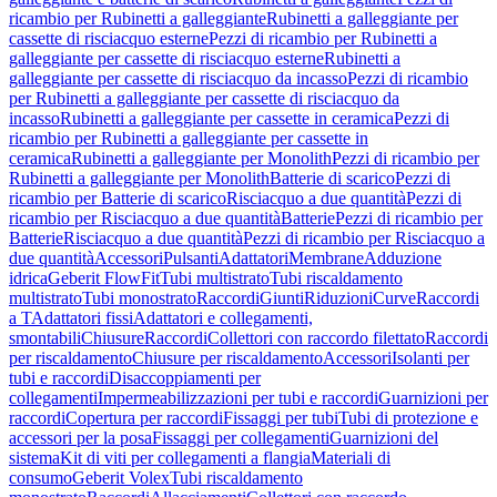
ricambio per Rubinetti a galleggiante
Rubinetti a galleggiante per
cassette di risciacquo esterne
Pezzi di ricambio per Rubinetti a
galleggiante per cassette di risciacquo esterne
Rubinetti a
galleggiante per cassette di risciacquo da incasso
Pezzi di ricambio
per Rubinetti a galleggiante per cassette di risciacquo da
incasso
Rubinetti a galleggiante per cassette in ceramica
Pezzi di
ricambio per Rubinetti a galleggiante per cassette in
ceramica
Rubinetti a galleggiante per Monolith
Pezzi di ricambio per
Rubinetti a galleggiante per Monolith
Batterie di scarico
Pezzi di
ricambio per Batterie di scarico
Risciacquo a due quantità
Pezzi di
ricambio per Risciacquo a due quantità
Batterie
Pezzi di ricambio per
Batterie
Risciacquo a due quantità
Pezzi di ricambio per Risciacquo a
due quantità
Accessori
Pulsanti
Adattatori
Membrane
Adduzione
idrica
Geberit FlowFit
Tubi multistrato
Tubi riscaldamento
multistrato
Tubi monostrato
Raccordi
Giunti
Riduzioni
Curve
Raccordi
a T
Adattatori fissi
Adattatori e collegamenti,
smontabili
Chiusure
Raccordi
Collettori con raccordo filettato
Raccordi
per riscaldamento
Chiusure per riscaldamento
Accessori
Isolanti per
tubi e raccordi
Disaccoppiamenti per
collegamenti
Impermeabilizzazioni per tubi e raccordi
Guarnizioni per
raccordi
Copertura per raccordi
Fissaggi per tubi
Tubi di protezione e
accessori per la posa
Fissaggi per collegamenti
Guarnizioni del
sistema
Kit di viti per collegamenti a flangia
Materiali di
consumo
Geberit Volex
Tubi riscaldamento