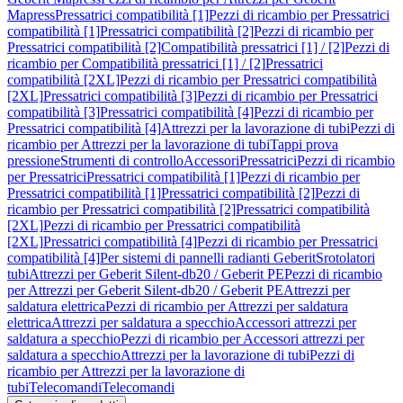
Mapress
Pressatrici compatibilità [1]
Pezzi di ricambio per Pressatrici
compatibilità [1]
Pressatrici compatibilità [2]
Pezzi di ricambio per
Pressatrici compatibilità [2]
Compatibilità pressatrici [1] / [2]
Pezzi di
ricambio per Compatibilità pressatrici [1] / [2]
Pressatrici
compatibilità [2XL]
Pezzi di ricambio per Pressatrici compatibilità
[2XL]
Pressatrici compatibilità [3]
Pezzi di ricambio per Pressatrici
compatibilità [3]
Pressatrici compatibilità [4]
Pezzi di ricambio per
Pressatrici compatibilità [4]
Attrezzi per la lavorazione di tubi
Pezzi di
ricambio per Attrezzi per la lavorazione di tubi
Tappi prova
pressione
Strumenti di controllo
Accessori
Pressatrici
Pezzi di ricambio
per Pressatrici
Pressatrici compatibilità [1]
Pezzi di ricambio per
Pressatrici compatibilità [1]
Pressatrici compatibilità [2]
Pezzi di
ricambio per Pressatrici compatibilità [2]
Pressatrici compatibilità
[2XL]
Pezzi di ricambio per Pressatrici compatibilità
[2XL]
Pressatrici compatibilità [4]
Pezzi di ricambio per Pressatrici
compatibilità [4]
Per sistemi di pannelli radianti Geberit
Srotolatori
tubi
Attrezzi per Geberit Silent-db20 / Geberit PE
Pezzi di ricambio
per Attrezzi per Geberit Silent-db20 / Geberit PE
Attrezzi per
saldatura elettrica
Pezzi di ricambio per Attrezzi per saldatura
elettrica
Attrezzi per saldatura a specchio
Accessori attrezzi per
saldatura a specchio
Pezzi di ricambio per Accessori attrezzi per
saldatura a specchio
Attrezzi per la lavorazione di tubi
Pezzi di
ricambio per Attrezzi per la lavorazione di
tubi
Telecomandi
Telecomandi