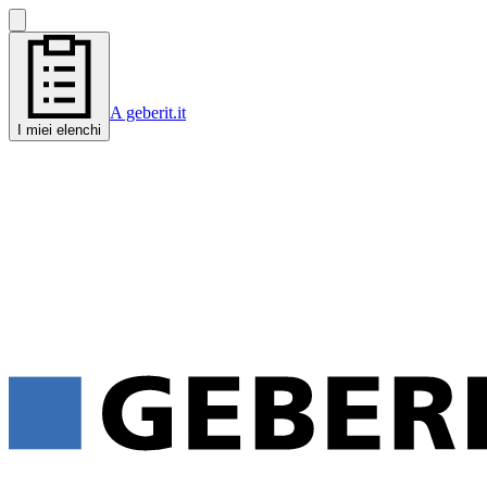
A geberit.it
I miei elenchi