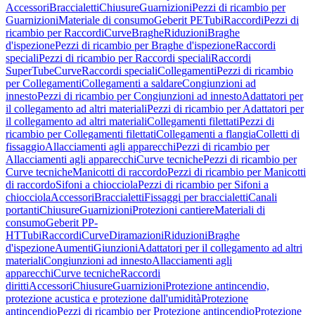
Accessori
Braccialetti
Chiusure
Guarnizioni
Pezzi di ricambio per
Guarnizioni
Materiale di consumo
Geberit PE
Tubi
Raccordi
Pezzi di
ricambio per Raccordi
Curve
Braghe
Riduzioni
Braghe
d'ispezione
Pezzi di ricambio per Braghe d'ispezione
Raccordi
speciali
Pezzi di ricambio per Raccordi speciali
Raccordi
SuperTube
Curve
Raccordi speciali
Collegamenti
Pezzi di ricambio
per Collegamenti
Collegamenti a saldare
Congiunzioni ad
innesto
Pezzi di ricambio per Congiunzioni ad innesto
Adattatori per
il collegamento ad altri materiali
Pezzi di ricambio per Adattatori per
il collegamento ad altri materiali
Collegamenti filettati
Pezzi di
ricambio per Collegamenti filettati
Collegamenti a flangia
Colletti di
fissaggio
Allacciamenti agli apparecchi
Pezzi di ricambio per
Allacciamenti agli apparecchi
Curve tecniche
Pezzi di ricambio per
Curve tecniche
Manicotti di raccordo
Pezzi di ricambio per Manicotti
di raccordo
Sifoni a chiocciola
Pezzi di ricambio per Sifoni a
chiocciola
Accessori
Braccialetti
Fissaggi per braccialetti
Canali
portanti
Chiusure
Guarnizioni
Protezioni cantiere
Materiali di
consumo
Geberit PP-
HT
Tubi
Raccordi
Curve
Diramazioni
Riduzioni
Braghe
d'ispezione
Aumenti
Giunzioni
Adattatori per il collegamento ad altri
materiali
Congiunzioni ad innesto
Allacciamenti agli
apparecchi
Curve tecniche
Raccordi
diritti
Accessori
Chiusure
Guarnizioni
Protezione antincendio,
protezione acustica e protezione dall'umidità
Protezione
antincendio
Pezzi di ricambio per Protezione antincendio
Protezione