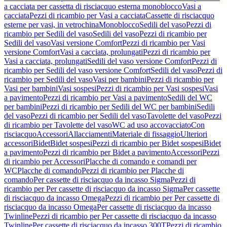
a cacciata per cassetta di risciacquo esterna monoblocco
Vasi a
cacciata
Pezzi di ricambio per Vasi a cacciata
Cassette di risciacquo
esterne per vasi, in vetrochina
Monoblocco
Sedili del vaso
Pezzi di
ricambio per Sedili del vaso
Sedili del vaso
Pezzi di ricambio per
Sedili del vaso
Vasi versione Comfort
Pezzi di ricambio per Vasi
versione Comfort
Vasi a cacciata, prolungati
Pezzi di ricambio per
Vasi a cacciata, prolungati
Sedili del vaso versione Comfort
Pezzi di
ricambio per Sedili del vaso versione Comfort
Sedili del vaso
Pezzi di
ricambio per Sedili del vaso
Vasi per bambini
Pezzi di ricambio per
Vasi per bambini
Vasi sospesi
Pezzi di ricambio per Vasi sospesi
Vasi
a pavimento
Pezzi di ricambio per Vasi a pavimento
Sedili del WC
per bambini
Pezzi di ricambio per Sedili del WC per bambini
Sedili
del vaso
Pezzi di ricambio per Sedili del vaso
Tavolette del vaso
Pezzi
di ricambio per Tavolette del vaso
WC ad uso accovacciato
Con
risciacquo
Accessori
Allacciamenti
Materiale di fissaggio
Ulteriori
accessori
Bidet
Bidet sospesi
Pezzi di ricambio per Bidet sospesi
Bidet
a pavimento
Pezzi di ricambio per Bidet a pavimento
Accessori
Pezzi
di ricambio per Accessori
Placche di comando e comandi per
WC
Placche di comando
Pezzi di ricambio per Placche di
comando
Per cassette di risciacquo da incasso Sigma
Pezzi di
ricambio per Per cassette di risciacquo da incasso Sigma
Per cassette
di risciacquo da incasso Omega
Pezzi di ricambio per Per cassette di
risciacquo da incasso Omega
Per cassette di risciacquo da incasso
Twinline
Pezzi di ricambio per Per cassette di risciacquo da incasso
Twinline
Per cassette di risciacquo da incasso 300T
Pezzi di ricambio