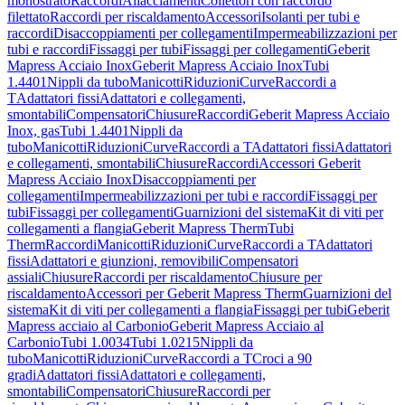
monostrato
Raccordi
Allacciamenti
Collettori con raccordo
filettato
Raccordi per riscaldamento
Accessori
Isolanti per tubi e
raccordi
Disaccoppiamenti per collegamenti
Impermeabilizzazioni per
tubi e raccordi
Fissaggi per tubi
Fissaggi per collegamenti
Geberit
Mapress Acciaio Inox
Geberit Mapress Acciaio Inox
Tubi
1.4401
Nippli da tubo
Manicotti
Riduzioni
Curve
Raccordi a
T
Adattatori fissi
Adattatori e collegamenti,
smontabili
Compensatori
Chiusure
Raccordi
Geberit Mapress Acciaio
Inox, gas
Tubi 1.4401
Nippli da
tubo
Manicotti
Riduzioni
Curve
Raccordi a T
Adattatori fissi
Adattatori
e collegamenti, smontabili
Chiusure
Raccordi
Accessori Geberit
Mapress Acciaio Inox
Disaccoppiamenti per
collegamenti
Impermeabilizzazioni per tubi e raccordi
Fissaggi per
tubi
Fissaggi per collegamenti
Guarnizioni del sistema
Kit di viti per
collegamenti a flangia
Geberit Mapress Therm
Tubi
Therm
Raccordi
Manicotti
Riduzioni
Curve
Raccordi a T
Adattatori
fissi
Adattatori e giunzioni, removibili
Compensatori
assiali
Chiusure
Raccordi per riscaldamento
Chiusure per
riscaldamento
Accessori per Geberit Mapress Therm
Guarnizioni del
sistema
Kit di viti per collegamenti a flangia
Fissaggi per tubi
Geberit
Mapress acciaio al Carbonio
Geberit Mapress Acciaio al
Carbonio
Tubi 1.0034
Tubi 1.0215
Nippli da
tubo
Manicotti
Riduzioni
Curve
Raccordi a T
Croci a 90
gradi
Adattatori fissi
Adattatori e collegamenti,
smontabili
Compensatori
Chiusure
Raccordi per