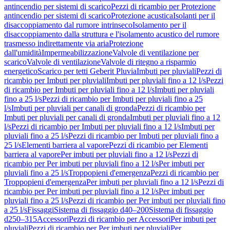
antincendio per sistemi di scarico
Pezzi di ricambio per Protezione
antincendio per sistemi di scarico
Protezione acustica
Isolanti per il
disaccoppiamento dal rumore intrinseco
Isolamento per il
disaccoppiamento dalla struttura e l'isolamento acustico del rumore
trasmesso indirettamente via aria
Protezione
dall'umidità
Impermeabilizzazione
Valvole di ventilazione per
scarico
Valvole di ventilazione
Valvole di ritegno a risparmio
energetico
Scarico per tetti Geberit Pluvia
Imbuti per pluviali
Pezzi di
ricambio per Imbuti per pluviali
Imbuti per pluviali fino a 12 l/s
Pezzi
di ricambio per Imbuti per pluviali fino a 12 l/s
Imbuti per pluviali
fino a 25 l/s
Pezzi di ricambio per Imbuti per pluviali fino a 25
l/s
Imbuti per pluviali per canali di gronda
Pezzi di ricambio per
Imbuti per pluviali per canali di gronda
Imbuti per pluviali fino a 12
l/s
Pezzi di ricambio per Imbuti per pluviali fino a 12 l/s
Imbuti per
pluviali fino a 25 l/s
Pezzi di ricambio per Imbuti per pluviali fino a
25 l/s
Elementi barriera al vapore
Pezzi di ricambio per Elementi
barriera al vapore
Per imbuti per pluviali fino a 12 l/s
Pezzi di
ricambio per Per imbuti per pluviali fino a 12 l/s
Per imbuti per
pluviali fino a 25 l/s
Troppopieni d'emergenza
Pezzi di ricambio per
Troppopieni d'emergenza
Per imbuti per pluviali fino a 12 l/s
Pezzi di
ricambio per Per imbuti per pluviali fino a 12 l/s
Per imbuti per
pluviali fino a 25 l/s
Pezzi di ricambio per Per imbuti per pluviali fino
a 25 l/s
Fissaggi
Sistema di fissaggio d40–200
Sistema di fissaggio
d250–315
Accessori
Pezzi di ricambio per Accessori
Per imbuti per
pluviali
Pezzi di ricambio per Per imbuti per pluviali
Per