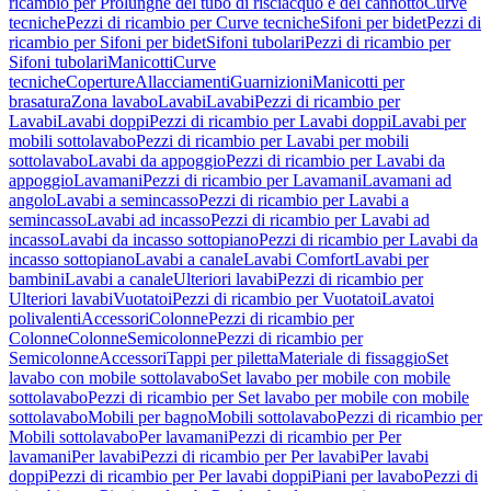
ricambio per Prolunghe del tubo di risciacquo e del cannotto
Curve
tecniche
Pezzi di ricambio per Curve tecniche
Sifoni per bidet
Pezzi di
ricambio per Sifoni per bidet
Sifoni tubolari
Pezzi di ricambio per
Sifoni tubolari
Manicotti
Curve
tecniche
Coperture
Allacciamenti
Guarnizioni
Manicotti per
brasatura
Zona lavabo
Lavabi
Lavabi
Pezzi di ricambio per
Lavabi
Lavabi doppi
Pezzi di ricambio per Lavabi doppi
Lavabi per
mobili sottolavabo
Pezzi di ricambio per Lavabi per mobili
sottolavabo
Lavabi da appoggio
Pezzi di ricambio per Lavabi da
appoggio
Lavamani
Pezzi di ricambio per Lavamani
Lavamani ad
angolo
Lavabi a semincasso
Pezzi di ricambio per Lavabi a
semincasso
Lavabi ad incasso
Pezzi di ricambio per Lavabi ad
incasso
Lavabi da incasso sottopiano
Pezzi di ricambio per Lavabi da
incasso sottopiano
Lavabi a canale
Lavabi Comfort
Lavabi per
bambini
Lavabi a canale
Ulteriori lavabi
Pezzi di ricambio per
Ulteriori lavabi
Vuotatoi
Pezzi di ricambio per Vuotatoi
Lavatoi
polivalenti
Accessori
Colonne
Pezzi di ricambio per
Colonne
Colonne
Semicolonne
Pezzi di ricambio per
Semicolonne
Accessori
Tappi per piletta
Materiale di fissaggio
Set
lavabo con mobile sottolavabo
Set lavabo per mobile con mobile
sottolavabo
Pezzi di ricambio per Set lavabo per mobile con mobile
sottolavabo
Mobili per bagno
Mobili sottolavabo
Pezzi di ricambio per
Mobili sottolavabo
Per lavamani
Pezzi di ricambio per Per
lavamani
Per lavabi
Pezzi di ricambio per Per lavabi
Per lavabi
doppi
Pezzi di ricambio per Per lavabi doppi
Piani per lavabo
Pezzi di