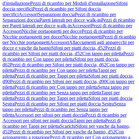
d'installazione
Pezzi di ricambio per Moduli d'installazione
Sifoni
doccia specifici
Pezzi di ricambio per Sifoni doccia
specifici
Accessori
Separazioni doccia
Pezzi di ricambio per
Separazioni doccia
Pareti laterali per docce walk-in
Pezzi di ricambio
per Pareti laterali per docce walk-in
Accessori
Pezzi di ricambio per
Accessori
Nicchie portaoggetti per docce
Pezzi di ricambio per
Nicchie portaoggetti per docce
Nicchie portaoggetti
Pezzi di ricambio
per Nicchie portaoggetti
Accessori
Allacciamenti agli apparecchi per
docce e vasche da bagno
Sifoni per piatti doccia, d52
Pezzi di
ricambio per Sifoni per piatti doccia, d52
Con tappo per piletta
Pezzi
di ricambio per Con tappo per piletta
Sifoni per piatti doccia,
d62
Pezzi di ricambio per Sifoni per piatti doccia, d62
Con tappo per
piletta
Pezzi di ricambio per Con tappo per piletta
Tappi per
piletta
Pezzi di ricambio per Tappi per piletta
Sifoni per piatti doccia,
d90
Pezzi di ricambio per Sifoni per piatti doccia, d90
Con tappo per
piletta
Pezzi di ricambio per Con tappo per piletta
Senza tappo per
piletta
Pezzi di ricambio per Senza tappo per piletta
Tappi per
piletta
Pezzi di ricambio per Tappi per piletta
Sifoni per piatti doccia
Sestra
Pezzi di ricambio per Sifoni per piatti doccia Sestra
Senza
tappo per piletta
Pezzi di ricambio per Senza tappo per
piletta
Accessori per sifoni per piatti doccia
Pezzi di ricambio per
Accessori per sifoni per piatti doccia
Tappi per piletta
Pezzi di
ricambio per Tappi per piletta
Scarichi
Sifoni per vasche da bagno,
d52
Pezzi di ricambio per Sifoni per vasche da bagno, d52
Con
azionamento a rotazione
Pezzi di ricambio per Con azionamento a