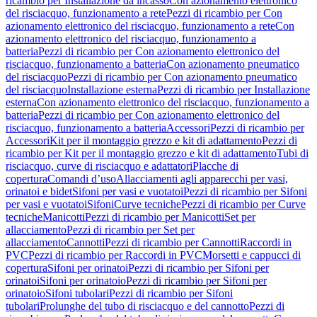
ricambio per Installazione da incasso
Con azionamento elettronico
del risciacquo, funzionamento a rete
Pezzi di ricambio per Con
azionamento elettronico del risciacquo, funzionamento a rete
Con
azionamento elettronico del risciacquo, funzionamento a
batteria
Pezzi di ricambio per Con azionamento elettronico del
risciacquo, funzionamento a batteria
Con azionamento pneumatico
del risciacquo
Pezzi di ricambio per Con azionamento pneumatico
del risciacquo
Installazione esterna
Pezzi di ricambio per Installazione
esterna
Con azionamento elettronico del risciacquo, funzionamento a
batteria
Pezzi di ricambio per Con azionamento elettronico del
risciacquo, funzionamento a batteria
Accessori
Pezzi di ricambio per
Accessori
Kit per il montaggio grezzo e kit di adattamento
Pezzi di
ricambio per Kit per il montaggio grezzo e kit di adattamento
Tubi di
risciacquo, curve di risciacquo e adattatori
Placche di
copertura
Comandi d’uso
Allacciamenti agli apparecchi per vasi,
orinatoi e bidet
Sifoni per vasi e vuotatoi
Pezzi di ricambio per Sifoni
per vasi e vuotatoi
Sifoni
Curve tecniche
Pezzi di ricambio per Curve
tecniche
Manicotti
Pezzi di ricambio per Manicotti
Set per
allacciamento
Pezzi di ricambio per Set per
allacciamento
Cannotti
Pezzi di ricambio per Cannotti
Raccordi in
PVC
Pezzi di ricambio per Raccordi in PVC
Morsetti e cappucci di
copertura
Sifoni per orinatoi
Pezzi di ricambio per Sifoni per
orinatoi
Sifoni per orinatoio
Pezzi di ricambio per Sifoni per
orinatoio
Sifoni tubolari
Pezzi di ricambio per Sifoni
tubolari
Prolunghe del tubo di risciacquo e del cannotto
Pezzi di