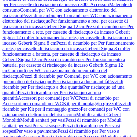
per Per cassette di risciacquo da incasso 300T
Accessori
Materiale di
consumo
Comandi per WC con azionamento elettronico del
risciacquo
Pezzi di ricambio per Comandi per WC con azionamento
elettronico del risciacquo
Per funzionamento a rete, per cassette di
risciacquo da incasso Geberit Sigma 12 cm
Pezzi di ricambio per Per
funzionamento a rete, per cassette di risciacquo da incasso Geberit
Sigma 12 cm
Per funzionamento a rete, per cassette di risciacquo da
incasso Geberit Sigma 8 cm
Pezzi di ricambio per Per funzionamento
a rete, per cassette di risciacquo da incasso Geberit Sigma 8 cm
Per
funzionamento a batteria, per cassette di risciacquo da incasso
Geberit Sigma 12 cm
Pezzi di ricambio per Per funzionamento a
batteria, per cassette di risciacquo da incasso Geberit Sigma 12
cm
Comandi per WC con azionamento pneumatico del
risciacquo
Pezzi di ricambio per Comandi per WC con azionamento
pneumatico del risciacquo
Per risciacquo a due quantità
Pezzi di
ricambio per Per risciacquo a due quantità
Per risciacquo ad una
quantità
Pezzi di ricambio per Per risciacquo ad una
quantità
Accessori per comandi per WC
Pezzi di ricambio per
Accessori per comandi per WC
Kit per il montaggio grezzo
Pezzi di
ricambio per Kit per il montaggio grezzo
Per comandi per WC con
azionamento elettronico del risciacquo
Moduli sanitari Geberit
Monolith
Moduli sanitari per vasi
Pezzi di ricambio per Moduli
sanitari per vasi
Per vasi sospesi
Pezzi di ricambio per Per vasi
sospesi
Per vaso a pavimento
Pezzi di ricambio per Per vaso a
pavimento
Accessori
Pezzi di ricambio per Accessori
Moduli sanitari