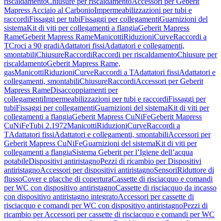
riscaldamento
Chiusure per riscaldamento
Accessori per Geberit
Mapress Acciaio al Carbonio
Impermeabilizzazioni per tubi e
raccordi
Fissaggi per tubi
Fissaggi per collegamenti
Guarnizioni del
sistema
Kit di viti per collegamenti a flangia
Geberit Mapress
Rame
Geberit Mapress Rame
Manicotti
Riduzioni
Curve
Raccordi a
T
Croci a 90 gradi
Adattatori fissi
Adattatori e collegamenti,
smontabili
Chiusure
Raccordi
Raccordi per riscaldamento
Chiusure per
riscaldamento
Geberit Mapress Rame,
gas
Manicotti
Riduzioni
Curve
Raccordi a T
Adattatori fissi
Adattatori e
collegamenti, smontabili
Chiusure
Raccordi
Accessori per Geberit
Mapress Rame
Disaccoppiamenti per
collegamenti
Impermeabilizzazioni per tubi e raccordi
Fissaggi per
tubi
Fissaggi per collegamenti
Guarnizioni del sistema
Kit di viti per
collegamenti a flangia
Geberit Mapress CuNiFe
Geberit Mapress
CuNiFe
Tubi 2.1972
Manicotti
Riduzioni
Curve
Raccordi a
T
Adattatori fissi
Adattatori e collegamenti, smontabili
Accessori per
Geberit Mapress CuNiFe
Guarnizioni del sistema
Kit di viti per
collegamenti a flangia
Sistema Geberit per l’Igiene dell’acqua
potabile
Dispositivi antiristagno
Pezzi di ricambio per Dispositivi
antiristagno
Accessori per dispositivi antiristagno
Sensori
Riduttore di
flusso
Cover e placche di copertura
Cassette di risciacquo e comandi
per WC con dispositivo antiristagno
Cassette di risciacquo da incasso
con dispositivo antiristagno integrato
Accessori per cassette di
risciacquo e comandi per WC con dispositivo antiristagno
Pezzi di
ricambio per Accessori per cassette di risciacquo e comandi per WC