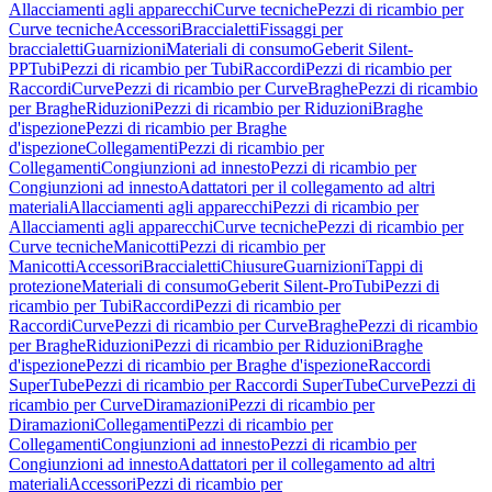
Allacciamenti agli apparecchi
Curve tecniche
Pezzi di ricambio per
Curve tecniche
Accessori
Braccialetti
Fissaggi per
braccialetti
Guarnizioni
Materiali di consumo
Geberit Silent-
PP
Tubi
Pezzi di ricambio per Tubi
Raccordi
Pezzi di ricambio per
Raccordi
Curve
Pezzi di ricambio per Curve
Braghe
Pezzi di ricambio
per Braghe
Riduzioni
Pezzi di ricambio per Riduzioni
Braghe
d'ispezione
Pezzi di ricambio per Braghe
d'ispezione
Collegamenti
Pezzi di ricambio per
Collegamenti
Congiunzioni ad innesto
Pezzi di ricambio per
Congiunzioni ad innesto
Adattatori per il collegamento ad altri
materiali
Allacciamenti agli apparecchi
Pezzi di ricambio per
Allacciamenti agli apparecchi
Curve tecniche
Pezzi di ricambio per
Curve tecniche
Manicotti
Pezzi di ricambio per
Manicotti
Accessori
Braccialetti
Chiusure
Guarnizioni
Tappi di
protezione
Materiali di consumo
Geberit Silent-Pro
Tubi
Pezzi di
ricambio per Tubi
Raccordi
Pezzi di ricambio per
Raccordi
Curve
Pezzi di ricambio per Curve
Braghe
Pezzi di ricambio
per Braghe
Riduzioni
Pezzi di ricambio per Riduzioni
Braghe
d'ispezione
Pezzi di ricambio per Braghe d'ispezione
Raccordi
SuperTube
Pezzi di ricambio per Raccordi SuperTube
Curve
Pezzi di
ricambio per Curve
Diramazioni
Pezzi di ricambio per
Diramazioni
Collegamenti
Pezzi di ricambio per
Collegamenti
Congiunzioni ad innesto
Pezzi di ricambio per
Congiunzioni ad innesto
Adattatori per il collegamento ad altri
materiali
Accessori
Pezzi di ricambio per