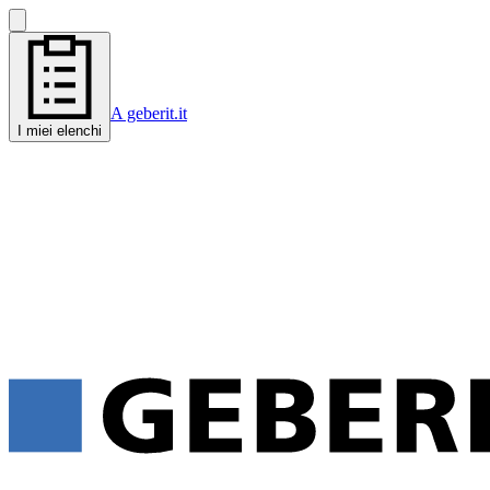
A geberit.it
I miei elenchi