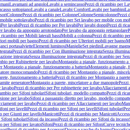
amani
Lavamani ad angolo
Lavabi a semincasso
Pezzi di ricambio per La
ncasso sottopiano
Lavabi a canale
Lavabi Comfort
Lavabi per bambini
La
sori
Colonne
Pezzi di ricambio per Colonne
Colonne
Semicolonne
Pezzi 
 mobile sottolavabo
Pezzi di ricambio per Set lavabo per mobile con mob
i
Per lavabi
Pezzi di ricambio per Per lavabi
Per lavabi doppi
Pezzi di ric
er lavabo da appoggio arrotondato
Per lavabo da appoggio rettangolare
P
 ricambio per Mobili laterali bassi
Mobili a colonna
Pezzi di ricambio pe
riori mobili per bagno
Pezzi di ricambio per Ulteriori mobili per bagno
Me
ganci portasalviette
Elementi luminosi
Maniglie
Set piedini
Lavagne magne
tegrata
Pezzi di ricambio per Con illuminazione integrata
Senza illumina
azione integrata
Senza illuminazione integrata
Pezzi di ricambio per Sen
mbio per Rubinetterie per lavabo
Montaggio a pianale, funzionamento a 
er Montaggio a pianale, funzionamento a batteria
Montaggio a pianale, 
elatore monocomando
Pezzi di ricambio per Montaggio a pianale, misc
rete, funzionamento a batteria
Pezzi di ricambio per Montaggio a parete
ramite generatore
Montaggio a parete, miscelatore a due manopole
Pezzi 
r lavabo
Pezzi di ricambio per Per rubinetterie per lavabo
Allacciamenti a
cambio per Sifoni tubolari
Sifoni tubolari, modello compatto
Pezzi di ric
sione per lavabo
Sifoni a passaggio diretto per lavabo, modello compatt
cciamenti per lavabo
Pezzi di ricambio per Allacciamenti per lavabo
Mani
ifoni per lavelli
Pezzi di ricambio per Sifoni per lavelli
Sifoni tubolari
Pez
o per Giunti per lavello
Manicotti
Pezzi di ricambio per Manicotti
Access
 Sifoni tubolari
Sifoni da incasso
Pezzi di ricambio per Sifoni da incasso
o per Sifoni per lavatoi
Sifoni
Pezzi di ricambio per Sifoni
Curve tecnich
sori
Pezzi di ricambio per Accessori
Docce e vasche da bagno
Docce
Sca