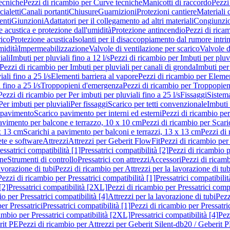
ecniche
Pezzi di ricambio per Curve tecniche
Manicotti di raccordo
Pezzi
ialetti
Canali portanti
Chiusure
Guarnizioni
Protezioni cantiere
Materiali
nti
Giunzioni
Adattatori per il collegamento ad altri materiali
Congiunzio
 acustica e protezione dall'umidità
Protezione antincendio
Pezzi di rica
rico
Protezione acustica
Isolanti per il disaccoppiamento dal rumore intri
midità
Impermeabilizzazione
Valvole di ventilazione per scarico
Valvole d
iali
Imbuti per pluviali fino a 12 l/s
Pezzi di ricambio per Imbuti per pluvi
Pezzi di ricambio per Imbuti per pluviali per canali di gronda
Imbuti per 
ali fino a 25 l/s
Elementi barriera al vapore
Pezzi di ricambio per Elemen
 fino a 25 l/s
Troppopieni d'emergenza
Pezzi di ricambio per Troppopie
Pezzi di ricambio per Per imbuti per pluviali fino a 25 l/s
Fissaggi
Sistem
Per imbuti per pluviali
Per fissaggi
Scarico per tetti convenzionale
Imbuti 
 pavimento
Scarico pavimento per interni ed esterni
Pezzi di ricambio per
pavimento per balcone e terrazzo, 10 x 10 cm
Pezzi di ricambio per Scari
x 13 cm
Scarichi a pavimento per balconi e terrazzi, 13 x 13 cm
Pezzi di 
ete e software
Attrezzi
Attrezzi per Geberit FlowFit
Pezzi di ricambio per
ssatrici compatibilità [1]
Pressatrici compatibilità [2]
Pezzi di ricambio p
one
Strumenti di controllo
Pressatrici con attrezzi
Accessori
Pezzi di ricam
avorazione di tubi
Pezzi di ricambio per Attrezzi per la lavorazione di tub
Pezzi di ricambio per Pressatrici compatibilità [1]
Pressatrici compatibilit
[2]
Pressatrici compatibilità [2XL]
Pezzi di ricambio per Pressatrici comp
o per Pressatrici compatibilità [4]
Attrezzi per la lavorazione di tubi
Pezz
er Pressatrici
Pressatrici compatibilità [1]
Pezzi di ricambio per Pressatric
ambio per Pressatrici compatibilità [2XL]
Pressatrici compatibilità [4]
Pez
rit PE
Pezzi di ricambio per Attrezzi per Geberit Silent-db20 / Geberit 