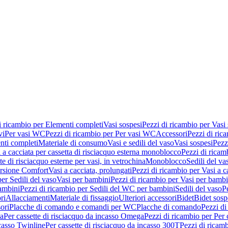
i ricambio per Elementi completi
Vasi sospesi
Pezzi di ricambio per Vasi
vi
Per vasi WC
Pezzi di ricambio per Per vasi WC
Accessori
Pezzi di ric
nti completi
Materiale di consumo
Vasi e sedili del vaso
Vasi sospesi
Pezz
 a cacciata per cassetta di risciacquo esterna monoblocco
Pezzi di ricamb
te di risciacquo esterne per vasi, in vetrochina
Monoblocco
Sedili del va
ersione Comfort
Vasi a cacciata, prolungati
Pezzi di ricambio per Vasi a c
er Sedili del vaso
Vasi per bambini
Pezzi di ricambio per Vasi per bambi
ambini
Pezzi di ricambio per Sedili del WC per bambini
Sedili del vaso
P
ri
Allacciamenti
Materiale di fissaggio
Ulteriori accessori
Bidet
Bidet sosp
ori
Placche di comando e comandi per WC
Placche di comando
Pezzi di
ma
Per cassette di risciacquo da incasso Omega
Pezzi di ricambio per Per
ncasso Twinline
Per cassette di risciacquo da incasso 300T
Pezzi di ricamb