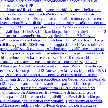
 di ricambio per Manicotti di raccordo
Sifoni a chiocciola
Pezzi di
 di consumo
Geberit PP-
ni ad innesto
Allacciamenti agli apparecchi
Curve tecniche
Raccordi
mbio per Protezione antincendio
Protezione antincendio per sistemi di
nseco
Isolamento per il disaccoppiamento dalla struttura e l'isolamento
i ventilazione
Valvole di ritegno a risparmio energetico
Scarico per tetti
ali fino a 12 l/s
Imbuti per pluviali fino a 25 l/s
Pezzi di ricambio per
pluviali fino a 12 l/s
Pezzi di ricambio per Imbuti per pluviali fino a 12
ti barriera al vapore
Per imbuti per pluviali fino a 12 l/s
Pezzi di
ni d'emergenza
Per imbuti per pluviali fino a 12 l/s
Pezzi di ricambio per
a di fissaggio d40–200
Sistema di fissaggio d250–315
Accessori
Pezzi
per pluviali
Pezzi di ricambio per Imbuti per pluviali
Elementi barriera
 Scarico pavimento per interni ed esterni
Scarichi a pavimento 10 x 10
chi a pavimento per balcone e terrazzo, 10 x 10 cm
Scarichi a
ricambio per Scarichi a pavimento per balconi e terrazzi, 13 x 13
 Attrezzi per Geberit FlowFit
Pressatrici manuali
Pezzi di ricambio per
er Pressatrici compatibilità [2]
Attrezzi per la lavorazione dei tubi
Pezzi
bio per Accessori
Attrezzi per Geberit Volex
Pezzi di ricambio per
i
Strumenti di controllo
Accessori
Attrezzi per Geberit Mapress
Pezzi di
à [2]
Pezzi di ricambio per Pressatrici compatibilità [2]
Compatibilità
atibilità [2XL]
Pressatrici compatibilità [3]
Pezzi di ricambio per
i di ricambio per Attrezzi per la lavorazione di tubi
Tappi prova
i compatibilità [1]
Pressatrici compatibilità [2]
Pezzi di ricambio per
zi di ricambio per Pressatrici compatibilità [4]
Per sistemi di pannelli
PE
Attrezzi per saldatura elettrica
Pezzi di ricambio per Attrezzi per