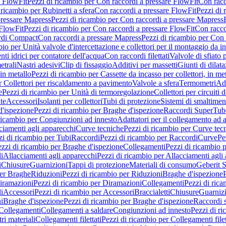
e FlowFit
Pezzi di ricambio per Con raccordi a pressare FlowFit
Con racc
 ricambio per Rubinetti a sfera
Con raccordi a pressare FlowFit
Pezzi di 
pressare Mapress
Pezzi di ricambio per Con raccordi a pressare Mapress
 FlowFit
Pezzi di ricambio per Con raccordi a pressare FlowFit
Con racco
ordi Compact
Con raccordi a pressare Mapress
Pezzi di ricambio per Con 
io per Unità valvole d'intercettazione e collettori per il montaggio da i
ti idrici per contatore dell'acqua
Con raccordi filettati
Valvole di sfiato 
etrali
Nastri adesivi
Clip di fissaggio
Additivi per massetti
Giunti di dilat
 in metallo
Pezzi di ricambio per Cassette da incasso per collettori, in me
r Collettori per riscaldamento a pavimento
Valvole a sfera
Termometri
Ada
e
Pezzi di ricambio per Unità di termoregolazione
Collettori per circuiti d
te
Accessori
Isolanti per collettori
Tubi di protezione
Sistemi di smaltiment
d'ispezione
Pezzi di ricambio per Braghe d'ispezione
Raccordi SuperTub
ricambio per Congiunzioni ad innesto
Adattatori per il collegamento ad al
ciamenti agli apparecchi
Curve tecniche
Pezzi di ricambio per Curve tec
zi di ricambio per Tubi
Raccordi
Pezzi di ricambio per Raccordi
Curve
Pe
zzi di ricambio per Braghe d'ispezione
Collegamenti
Pezzi di ricambio 
li
Allacciamenti agli apparecchi
Pezzi di ricambio per Allacciamenti agli
i
Chiusure
Guarnizioni
Tappi di protezione
Materiali di consumo
Geberit S
per Braghe
Riduzioni
Pezzi di ricambio per Riduzioni
Braghe d'ispezione
iramazioni
Pezzi di ricambio per Diramazioni
Collegamenti
Pezzi di ric
li
Accessori
Pezzi di ricambio per Accessori
Braccialetti
Chiusure
Guarniz
i
Braghe d'ispezione
Pezzi di ricambio per Braghe d'ispezione
Raccordi s
 Collegamenti
Collegamenti a saldare
Congiunzioni ad innesto
Pezzi di r
ri materiali
Collegamenti filettati
Pezzi di ricambio per Collegamenti filet