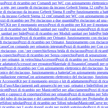
quo
Pezzi di ricambio per Comandi per WC con azionamento elettronico 
a rete, per cassette di risciacquo da incasso Geberit Sigma 12 cm
Per fu
tte di risciacquo da incasso Geberit Sigma 8 cm
Per funzionamento a batt
quo da incasso Geberit Sigma 12 cm
Comandi per WC con azionamento pne
ezzi di ricambio per Per risciacquo a due quantità
Per risciacquo ad una 
r WC
Kit per il montaggio grezzo
Pezzi di ricambio per Kit per il montag
zi di ricambio per Moduli sanitari per vasi
Per vasi sospesi
Pezzi di rica
sanitari per bidet
Pezzi di ricambio per Moduli sanitari per bidet
Per bid
di risciacquo
Pezzi di ricambio per Orinatoi, funzionamento con risciac
i risciacquo
Pezzi di ricambio per Orinatoi, funzionamento con risciacq
ncasso
Con comando per orinatoio integrato
Pezzi di ricambio per Con co
risciacquo, con / per coperchio
Senza brida di risciacquo
Pezzi di ricam
a coperchio
Pezzi di ricambio per Senza coperchio
Pareti di separazione 
e per orinatoi, in vetrochina
Accessori
Pezzi di ricambio per Accessori
Si
e adattatori
Accessori per erogatore
Materiale di fissaggio
Comandi per or
ete
Pezzi di ricambio per Con azionamento elettronico del risciacquo, f
onico del risciacquo, funzionamento a batteria
Con azionamento pneumat
stallazione esterna
Con azionamento elettronico del risciacquo, funziona
r Accessori
Kit per il montaggio grezzo e kit di adattamento
Pezzi di ric
i d’uso
Allacciamenti agli apparecchi per vasi, orinatoi e bidet
Sifoni pe
icotti
Pezzi di ricambio per Manicotti
Set per allacciamento
Pezzi di ric
etti e cappucci di copertura
Sifoni per orinatoi
Pezzi di ricambio per Sifo
del tubo di risciacquo e del cannotto
Pezzi di ricambio per Prolunghe de
et
Sifoni tubolari
Pezzi di ricambio per Sifoni tubolari
Manicotti
Curve te
di ricambio per Lavabi doppi
Lavabi per mobili sottolavabo
Pezzi di rica