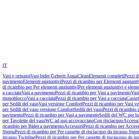
IT
Vasi e orinatoi
Vasi bidet Geberit AquaClean
Elementi completi
Pezzi d
pavimento
Elementi aggiuntivi
Pezzi di ricambio per Elementi aggiunti
di ricambio per Per elementi aggiuntivi
Per elementi aggiuntivi e eleme
a cacciata
Vasi a pavimento
Pezzi di ricambio per Vasi a pavimento
Vasi
monoblocco
Vasi a cacciata
Pezzi di ricambio per Vasi a cacciata
Casset
per Sedili del vaso
Vasi versione Comfort
Pezzi di ricambio per Vasi v
per Sedili del vaso versione Comfort
Sedili del vaso
Pezzi di ricambio p
pavimento
Pezzi di ricambio per Vasi a pavimento
Sedili del WC per b
per Tavolette del vaso
WC ad uso accovacciato
Con risciacquo
Accesso
ricambio per Bidet a pavimento
Accessori
Pezzi di ricambio per Access
Sigma
Pezzi di ricambio per Per cassette di risciacquo da incasso Sig
incasso Twinline
Pezzi di ricambio per Per cassette di risciacquo da i