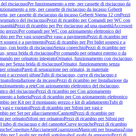
del risciacquo
Per funzionamento a rete, per cassette di risciacquo da
nzionamento a rete, per cassette di risciacquo da incasso Geberit
eria, per cassette di risciacquo da incasso Geberit Sigma 12 cm
Pezzi
umatico del risciacquo
Pezzi di ricambio per Comandi per WC con
quantità
Pezzi di ricambio per Per risciacquo ad una quantità
Accessori
gio grezzo
Per comandi per WC con azionamento elettronico del
mbio per Per vasi sospesi
Per vaso a pavimento
Pezzi di ricambio per
et sospesi e a pavimento
Pezzi di ricambio per Per bidet sospesi e a
quo, con bordo di risciacquo
Senza coperchio
Pezzi di ricambio per
uo, senza brida di risciacquo
Per comando per orinatoi esterno o da
mando per orinatoio integrato
Orinatoi, funzionamento con risciacquo,
bio per Senza brida di risciacquo
Orinatoi, funzionamento senza
per orinatoi
Pareti di separazione per orinatoi, in materiale
foni e accessori sifone
Tubi di risciacquo, curve di risciacquo e
inatoi
Installazione da incasso
Pezzi di ricambio per Installazione da
unzionamento a rete
Con azionamento elettronico del risciacquo,
ico del risciacquo
Pezzi di ricambio per Con azionamento
mento a batteria
Pezzi di ricambio per Con azionamento elettronico
ambio per Kit per il montaggio grezzo e kit di adattamento
Tubi di
r vasi e vuotatoi
Pezzi di ricambio per Sifoni per vasi e
ambio per Set per allacciamento
Cannotti
Pezzi di ricambio per
ni per orinatoi
Sifoni per orinatoio
Pezzi di ricambio per Sifoni per
l tubo di risciacquo e del cannotto
Curve tecniche
Pezzi di ricambio
cniche
Coperture
Allacciamenti
Guarnizioni
Manicotti per brasatura
Zona
mbio per Lavabi per mobili sottolavabo
Lavabi da appoggio
Pezzi di