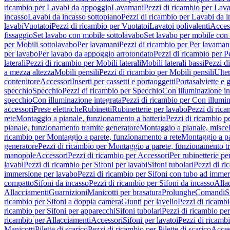
ricambio per Lavabi da appoggio
Lavamani
Pezzi di ricambio per Lav
incasso
Lavabi da incasso sottopiano
Pezzi di ricambio per Lavabi da i
lavabi
Vuotatoi
Pezzi di ricambio per Vuotatoi
Lavatoi polivalenti
Acces
fissaggio
Set lavabo con mobile sottolavabo
Set lavabo per mobile con
per Mobili sottolavabo
Per lavamani
Pezzi di ricambio per Per lavaman
per lavabo
Per lavabo da appoggio arrotondato
Pezzi di ricambio per P
laterali
Pezzi di ricambio per Mobili laterali
Mobili laterali bassi
Pezzi di
a mezza altezza
Mobili pensili
Pezzi di ricambio per Mobili pensili
Ulte
contenitore
Accessori
Inserti per cassetti e portaoggetti
Portasalviette e 
specchio
Specchio
Pezzi di ricambio per Specchio
Con illuminazione in
specchio
Con illuminazione integrata
Pezzi di ricambio per Con illumin
accessori
Prese elettriche
Rubinetti
Rubinetterie per lavabo
Pezzi di rica
rete
Montaggio a pianale, funzionamento a batteria
Pezzi di ricambio p
pianale, funzionamento tramite generatore
Montaggio a pianale, misc
ricambio per Montaggio a parete, funzionamento a rete
Montaggio a pa
generatore
Pezzi di ricambio per Montaggio a parete, funzionamento t
manopole
Accessori
Pezzi di ricambio per Accessori
Per rubinetterie pe
lavabi
Pezzi di ricambio per Sifoni per lavabi
Sifoni tubolari
Pezzi di ri
immersione per lavabo
Pezzi di ricambio per Sifoni con tubo ad immer
compatto
Sifoni da incasso
Pezzi di ricambio per Sifoni da incasso
Alla
Allacciamenti
Guarnizioni
Manicotti per brasatura
Prolunghe
Comandi
S
ricambio per Sifoni a doppia camera
Giunti per lavello
Pezzi di ricambi
ricambio per Sifoni per apparecchi
Sifoni tubolari
Pezzi di ricambio per
ricambio per Allacciamenti
Accessori
Sifoni per lavatoi
Pezzi di ricambi
Manicotti
Pilette di scarico
Pezzi di ricambio per Pilette di scarico
Acces