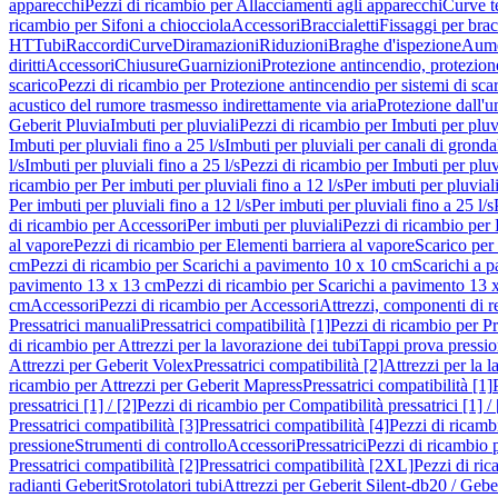
apparecchi
Pezzi di ricambio per Allacciamenti agli apparecchi
Curve t
ricambio per Sifoni a chiocciola
Accessori
Braccialetti
Fissaggi per bracc
HT
Tubi
Raccordi
Curve
Diramazioni
Riduzioni
Braghe d'ispezione
Aume
diritti
Accessori
Chiusure
Guarnizioni
Protezione antincendio, protezione
scarico
Pezzi di ricambio per Protezione antincendio per sistemi di sca
acustico del rumore trasmesso indirettamente via aria
Protezione dall'u
Geberit Pluvia
Imbuti per pluviali
Pezzi di ricambio per Imbuti per pluv
Imbuti per pluviali fino a 25 l/s
Imbuti per pluviali per canali di gronda
l/s
Imbuti per pluviali fino a 25 l/s
Pezzi di ricambio per Imbuti per pluvi
ricambio per Per imbuti per pluviali fino a 12 l/s
Per imbuti per pluviali
Per imbuti per pluviali fino a 12 l/s
Per imbuti per pluviali fino a 25 l/s
di ricambio per Accessori
Per imbuti per pluviali
Pezzi di ricambio per 
al vapore
Pezzi di ricambio per Elementi barriera al vapore
Scarico per
cm
Pezzi di ricambio per Scarichi a pavimento 10 x 10 cm
Scarichi a 
pavimento 13 x 13 cm
Pezzi di ricambio per Scarichi a pavimento 13 
cm
Accessori
Pezzi di ricambio per Accessori
Attrezzi, componenti di r
Pressatrici manuali
Pressatrici compatibilità [1]
Pezzi di ricambio per Pre
di ricambio per Attrezzi per la lavorazione dei tubi
Tappi prova pressi
Attrezzi per Geberit Volex
Pressatrici compatibilità [2]
Attrezzi per la l
ricambio per Attrezzi per Geberit Mapress
Pressatrici compatibilità [1]
pressatrici [1] / [2]
Pezzi di ricambio per Compatibilità pressatrici [1] / 
Pressatrici compatibilità [3]
Pressatrici compatibilità [4]
Pezzi di ricambi
pressione
Strumenti di controllo
Accessori
Pressatrici
Pezzi di ricambio p
Pressatrici compatibilità [2]
Pressatrici compatibilità [2XL]
Pezzi di ric
radianti Geberit
Srotolatori tubi
Attrezzi per Geberit Silent-db20 / Gebe