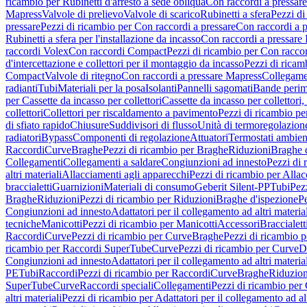
ricambio per Rubinetti d'arresto a sede obliqua
Con raccordi a pressar
Mapress
Valvole di prelievo
Valvole di scarico
Rubinetti a sfera
Pezzi di
pressare
Pezzi di ricambio per Con raccordi a pressare
Con raccordi a 
Rubinetti a sfera per l'installazione da incasso
Con raccordi a pressare
raccordi Volex
Con raccordi Compact
Pezzi di ricambio per Con racc
d'intercettazione e collettori per il montaggio da incasso
Pezzi di ricamb
Compact
Valvole di ritegno
Con raccordi a pressare Mapress
Collegamen
radianti
Tubi
Materiali per la posa
Isolanti
Pannelli sagomati
Bande perim
per Cassette da incasso per collettori
Cassette da incasso per collettori,
collettori
Collettori per riscaldamento a pavimento
Pezzi di ricambio pe
di sfiato rapido
Chiusure
Suddivisori di flusso
Unità di termoregolazion
radiatori
Bypass
Componenti di regolazione
Attuatori
Termostati ambien
Raccordi
Curve
Braghe
Pezzi di ricambio per Braghe
Riduzioni
Braghe 
Collegamenti
Collegamenti a saldare
Congiunzioni ad innesto
Pezzi di 
altri materiali
Allacciamenti agli apparecchi
Pezzi di ricambio per Allac
braccialetti
Guarnizioni
Materiali di consumo
Geberit Silent-PP
Tubi
Pez
Braghe
Riduzioni
Pezzi di ricambio per Riduzioni
Braghe d'ispezione
Pe
Congiunzioni ad innesto
Adattatori per il collegamento ad altri materia
tecniche
Manicotti
Pezzi di ricambio per Manicotti
Accessori
Braccialett
Raccordi
Curve
Pezzi di ricambio per Curve
Braghe
Pezzi di ricambio 
ricambio per Raccordi SuperTube
Curve
Pezzi di ricambio per Curve
D
Congiunzioni ad innesto
Adattatori per il collegamento ad altri materia
PE
Tubi
Raccordi
Pezzi di ricambio per Raccordi
Curve
Braghe
Riduzion
SuperTube
Curve
Raccordi speciali
Collegamenti
Pezzi di ricambio per
altri materiali
Pezzi di ricambio per Adattatori per il collegamento ad alt