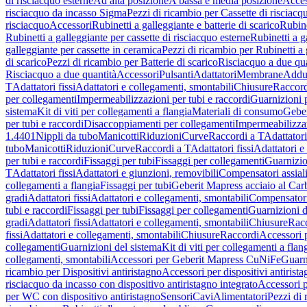
di risciacquo esterne
Ad alta posizione
A bassa e media posizione
Acces
risciacquo da incasso Sigma
Pezzi di ricambio per Cassette di risciac
risciacquo
Accessori
Rubinetti a galleggiante e batterie di scarico
Rubine
Rubinetti a galleggiante per cassette di risciacquo esterne
Rubinetti a g
galleggiante per cassette in ceramica
Pezzi di ricambio per Rubinetti a 
di scarico
Pezzi di ricambio per Batterie di scarico
Risciacquo a due qua
Risciacquo a due quantità
Accessori
Pulsanti
Adattatori
Membrane
Adduz
T
Adattatori fissi
Adattatori e collegamenti, smontabili
Chiusure
Raccord
per collegamenti
Impermeabilizzazioni per tubi e raccordi
Guarnizioni 
sistema
Kit di viti per collegamenti a flangia
Materiali di consumo
Geber
per tubi e raccordi
Disaccoppiamenti per collegamenti
Impermeabilizzaz
1.4401
Nippli da tubo
Manicotti
Riduzioni
Curve
Raccordi a T
Adattatori
tubo
Manicotti
Riduzioni
Curve
Raccordi a T
Adattatori fissi
Adattatori e
per tubi e raccordi
Fissaggi per tubi
Fissaggi per collegamenti
Guarnizio
T
Adattatori fissi
Adattatori e giunzioni, removibili
Compensatori assial
collegamenti a flangia
Fissaggi per tubi
Geberit Mapress acciaio al Car
gradi
Adattatori fissi
Adattatori e collegamenti, smontabili
Compensator
tubi e raccordi
Fissaggi per tubi
Fissaggi per collegamenti
Guarnizioni d
gradi
Adattatori fissi
Adattatori e collegamenti, smontabili
Chiusure
Rac
fissi
Adattatori e collegamenti, smontabili
Chiusure
Raccordi
Accessori 
collegamenti
Guarnizioni del sistema
Kit di viti per collegamenti a flan
collegamenti, smontabili
Accessori per Geberit Mapress CuNiFe
Guarn
ricambio per Dispositivi antiristagno
Accessori per dispositivi antirist
risciacquo da incasso con dispositivo antiristagno integrato
Accessori p
per WC con dispositivo antiristagno
Sensori
Cavi
Alimentatori
Pezzi di 