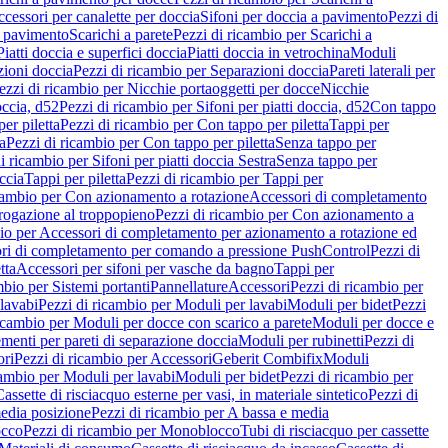
cessori per canalette per doccia
Sifoni per doccia a pavimento
Pezzi di
a pavimento
Scarichi a parete
Pezzi di ricambio per Scarichi a
iatti doccia e superfici doccia
Piatti doccia in vetrochina
Moduli
zioni doccia
Pezzi di ricambio per Separazioni doccia
Pareti laterali per
ezzi di ricambio per Nicchie portaoggetti per docce
Nicchie
occia, d52
Pezzi di ricambio per Sifoni per piatti doccia, d52
Con tappo
er piletta
Pezzi di ricambio per Con tappo per piletta
Tappi per
a
Pezzi di ricambio per Con tappo per piletta
Senza tappo per
i ricambio per Sifoni per piatti doccia Sestra
Senza tappo per
ccia
Tappi per piletta
Pezzi di ricambio per Tappi per
icambio per Con azionamento a rotazione
Accessori di completamento
rogazione al troppopieno
Pezzi di ricambio per Con azionamento a
bio per Accessori di completamento per azionamento a rotazione ed
ri di completamento per comando a pressione PushControl
Pezzi di
tta
Accessori per sifoni per vasche da bagno
Tappi per
mbio per Sistemi portanti
Pannellature
Accessori
Pezzi di ricambio per
lavabi
Pezzi di ricambio per Moduli per lavabi
Moduli per bidet
Pezzi
icambio per Moduli per docce con scarico a parete
Moduli per docce e
menti per pareti di separazione doccia
Moduli per rubinetti
Pezzi di
ori
Pezzi di ricambio per Accessori
Geberit Combifix
Moduli
cambio per Moduli per lavabi
Moduli per bidet
Pezzi di ricambio per
assette di risciacquo esterne per vasi, in materiale sintetico
Pezzi di
edia posizione
Pezzi di ricambio per A bassa e media
cco
Pezzi di ricambio per Monoblocco
Tubi di risciacquo per cassette