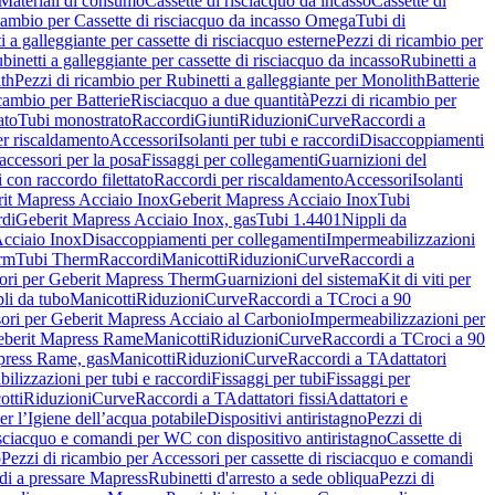
Materiali di consumo
Cassette di risciacquo da incasso
Cassette di
icambio per Cassette di risciacquo da incasso Omega
Tubi di
i a galleggiante per cassette di risciacquo esterne
Pezzi di ricambio per
binetti a galleggiante per cassette di risciacquo da incasso
Rubinetti a
ith
Pezzi di ricambio per Rubinetti a galleggiante per Monolith
Batterie
icambio per Batterie
Risciacquo a due quantità
Pezzi di ricambio per
ato
Tubi monostrato
Raccordi
Giunti
Riduzioni
Curve
Raccordi a
r riscaldamento
Accessori
Isolanti per tubi e raccordi
Disaccoppiamenti
accessori per la posa
Fissaggi per collegamenti
Guarnizioni del
i con raccordo filettato
Raccordi per riscaldamento
Accessori
Isolanti
it Mapress Acciaio Inox
Geberit Mapress Acciaio Inox
Tubi
di
Geberit Mapress Acciaio Inox, gas
Tubi 1.4401
Nippli da
Acciaio Inox
Disaccoppiamenti per collegamenti
Impermeabilizzazioni
rm
Tubi Therm
Raccordi
Manicotti
Riduzioni
Curve
Raccordi a
ori per Geberit Mapress Therm
Guarnizioni del sistema
Kit di viti per
li da tubo
Manicotti
Riduzioni
Curve
Raccordi a T
Croci a 90
ori per Geberit Mapress Acciaio al Carbonio
Impermeabilizzazioni per
berit Mapress Rame
Manicotti
Riduzioni
Curve
Raccordi a T
Croci a 90
press Rame, gas
Manicotti
Riduzioni
Curve
Raccordi a T
Adattatori
ilizzazioni per tubi e raccordi
Fissaggi per tubi
Fissaggi per
otti
Riduzioni
Curve
Raccordi a T
Adattatori fissi
Adattatori e
er l’Igiene dell’acqua potabile
Dispositivi antiristagno
Pezzi di
isciacquo e comandi per WC con dispositivo antiristagno
Cassette di
o
Pezzi di ricambio per Accessori per cassette di risciacquo e comandi
di a pressare Mapress
Rubinetti d'arresto a sede obliqua
Pezzi di