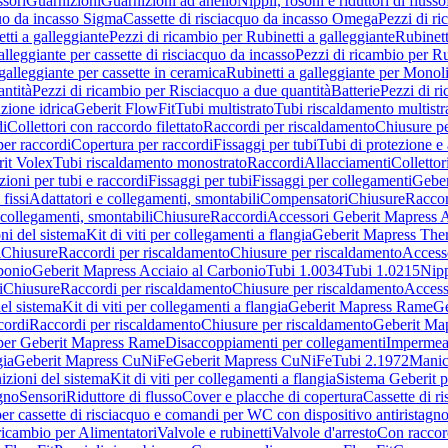
sori
Guarnizioni
Guarnizioni ad anello
Nippli, rosoni e riduttori di flusso
quo da incasso Sigma
Cassette di risciacquo da incasso Omega
Pezzi di r
tti a galleggiante
Pezzi di ricambio per Rubinetti a galleggiante
Rubinett
alleggiante per cassette di risciacquo da incasso
Pezzi di ricambio per Ru
galleggiante per cassette in ceramica
Rubinetti a galleggiante per Monol
ntità
Pezzi di ricambio per Risciacquo a due quantità
Batterie
Pezzi di r
ione idrica
Geberit FlowFit
Tubi multistrato
Tubi riscaldamento multistr
i
Collettori con raccordo filettato
Raccordi per riscaldamento
Chiusure pe
per raccordi
Copertura per raccordi
Fissaggi per tubi
Tubi di protezione e 
it Volex
Tubi riscaldamento monostrato
Raccordi
Allacciamenti
Collettor
ioni per tubi e raccordi
Fissaggi per tubi
Fissaggi per collegamenti
Geber
 fissi
Adattatori e collegamenti, smontabili
Compensatori
Chiusure
Raccor
 collegamenti, smontabili
Chiusure
Raccordi
Accessori Geberit Mapress 
ni del sistema
Kit di viti per collegamenti a flangia
Geberit Mapress The
i
Chiusure
Raccordi per riscaldamento
Chiusure per riscaldamento
Access
bonio
Geberit Mapress Acciaio al Carbonio
Tubi 1.0034
Tubi 1.0215
Nipp
i
Chiusure
Raccordi per riscaldamento
Chiusure per riscaldamento
Access
el sistema
Kit di viti per collegamenti a flangia
Geberit Mapress Rame
Ge
cordi
Raccordi per riscaldamento
Chiusure per riscaldamento
Geberit Ma
per Geberit Mapress Rame
Disaccoppiamenti per collegamenti
Impermeab
gia
Geberit Mapress CuNiFe
Geberit Mapress CuNiFe
Tubi 2.1972
Manic
izioni del sistema
Kit di viti per collegamenti a flangia
Sistema Geberit p
agno
Sensori
Riduttore di flusso
Cover e placche di copertura
Cassette di r
er cassette di risciacquo e comandi per WC con dispositivo antiristagn
ricambio per Alimentatori
Valvole e rubinetti
Valvole d'arresto
Con raccor