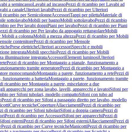
vabi a semincasso
Lavabi ad incasso
Pezzi di ricambio per Lavabi ad
vabi a canale
Ulteriori lavabi
Pezzi di ricambio per Ulteriori
di ricambio per Semicolonne
Accessori
Tappi per piletta
Materiale di
ile sottolavabo
Mobili per bagno
Mobili sottolavabo
Pezzi di ricambio
ambio per Per lavabi doppi
Piani per lavabo
Pezzi di ricambio per Piani
ezzi di ricambio per Per lavabo da appoggio rettangolare
Mobili
r Mobili a colonna
Mobili a mezza altezza
Pezzi di ricambio per Mobili
nsole contenitore
Pezzi di ricambio per Mensole
tiche
Prese elettriche
Ulteriori accessori
Specchi e mobili
zione integrata
Mobili specchio
Pezzi di ricambio per Mobili
za illuminazione integrata
Accessori
Elementi luminosi
Ulteriori
rete
Pezzi di ricambio per Montaggio a pianale, funzionamento a
funzionamento tramite generatore
Pezzi di ricambio per Montaggio a
elatore monocomando
Montaggio a parete, funzionamento a rete
Pezzi di
, funzionamento a batteria
Montaggio a parete, funzionamento tramite
di ricambio per Montaggio a parete, miscelatore a due
gli apparecchi per zona lavabo, lavelli, apparecchi e lavatoi
Sifoni per
ambio per Sifoni tubolari, modello compatto
Sifoni con tubo ad
o
Pezzi di ricambio per Sifoni a passaggio diretto per lavabo, modello
cotti
Curve tecniche
Coperture
Allacciamenti
Pezzi di ricambio per
zi di ricambio per Sifoni tubolari
Sifoni a doppia camera
Pezzi di
ori
Pezzi di ricambio per Accessori
Sifoni per apparecchi
Pezzi di
Sifoni esterni
Pezzi di ricambio per Sifoni esterni
Allacciamenti
Pezzi di
e
Pezzi di ricambio per Curve tecniche
Manicotti
Pezzi di ricambio per
richi a pavimento per docce
Pezzi di ricambio per Scarichi a