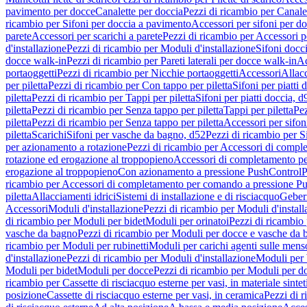
pavimento per docce
Canalette per doccia
Pezzi di ricambio per Canale
ricambio per Sifoni per doccia a pavimento
Accessori per sifoni per d
parete
Accessori per scarichi a parete
Pezzi di ricambio per Accessori pe
d'installazione
Pezzi di ricambio per Moduli d'installazione
Sifoni docci
docce walk-in
Pezzi di ricambio per Pareti laterali per docce walk-in
Ac
portaoggetti
Pezzi di ricambio per Nicchie portaoggetti
Accessori
Allac
per piletta
Pezzi di ricambio per Con tappo per piletta
Sifoni per piatti 
piletta
Pezzi di ricambio per Tappi per piletta
Sifoni per piatti doccia, d
piletta
Pezzi di ricambio per Senza tappo per piletta
Tappi per piletta
Pez
piletta
Pezzi di ricambio per Senza tappo per piletta
Accessori per sifoni
piletta
Scarichi
Sifoni per vasche da bagno, d52
Pezzi di ricambio per S
per azionamento a rotazione
Pezzi di ricambio per Accessori di compl
rotazione ed erogazione al troppopieno
Accessori di completamento pe
erogazione al troppopieno
Con azionamento a pressione PushControl
P
ricambio per Accessori di completamento per comando a pressione P
piletta
Allacciamenti idrici
Sistemi di installazione e di risciacquo
Geber
Accessori
Moduli d'installazione
Pezzi di ricambio per Moduli d'install
di ricambio per Moduli per bidet
Moduli per orinatoi
Pezzi di ricambio 
vasche da bagno
Pezzi di ricambio per Moduli per docce e vasche da
ricambio per Moduli per rubinetti
Moduli per carichi agenti sulle mens
d'installazione
Pezzi di ricambio per Moduli d'installazione
Moduli pe
Moduli per bidet
Moduli per docce
Pezzi di ricambio per Moduli per d
ricambio per Cassette di risciacquo esterne per vasi, in materiale sintet
posizione
Cassette di risciacquo esterne per vasi, in ceramica
Pezzi di r