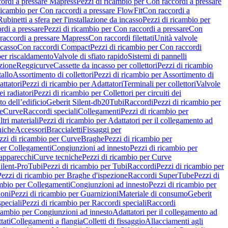
ordi a pressare Mapress
Pezzi di ricambio per Con raccordi a pressare
ricambio per Con raccordi a pressare FlowFit
Con raccordi a
Rubinetti a sfera per l'installazione da incasso
Pezzi di ricambio per
rdi a pressare
Pezzi di ricambio per Con raccordi a pressare
Con
raccordi a pressare Mapress
Con raccordi filettati
Unità valvole
ncasso
Con raccordi Compact
Pezzi di ricambio per Con raccordi
per riscaldamento
Valvole di sfiato rapido
Sistemi di pannelli
azione
Reggicurve
Cassette da incasso per collettori
Pezzi di ricambio
tallo
Assortimento di collettori
Pezzi di ricambio per Assortimento di
ttatori
Pezzi di ricambio per Adattatori
Terminali per collettori
Valvole
ei radiatori
Pezzi di ricambio per Collettori per circuiti dei
o dell’edificio
Geberit Silent-db20
Tubi
Raccordi
Pezzi di ricambio per
e
Curve
Raccordi speciali
Collegamenti
Pezzi di ricambio per
tri materiali
Pezzi di ricambio per Adattatori per il collegamento ad
niche
Accessori
Braccialetti
Fissaggi per
zzi di ricambio per Curve
Braghe
Pezzi di ricambio per
per Collegamenti
Congiunzioni ad innesto
Pezzi di ricambio per
 apparecchi
Curve tecniche
Pezzi di ricambio per Curve
ilent-Pro
Tubi
Pezzi di ricambio per Tubi
Raccordi
Pezzi di ricambio per
Pezzi di ricambio per Braghe d'ispezione
Raccordi SuperTube
Pezzi di
ambio per Collegamenti
Congiunzioni ad innesto
Pezzi di ricambio per
ioni
Pezzi di ricambio per Guarnizioni
Materiale di consumo
Geberit
peciali
Pezzi di ricambio per Raccordi speciali
Raccordi
icambio per Congiunzioni ad innesto
Adattatori per il collegamento ad
tati
Collegamenti a flangia
Colletti di fissaggio
Allacciamenti agli