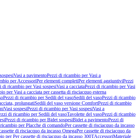
 sospesi
Vasi a pavimento
Pezzi di ricambio per Vasi a
ambio per Accessori
Per elementi completi
Per elementi aggiuntivi
Pezzi
i di ricambio per Vasi sospesi
Vasi a cacciata
Pezzi di ricambio per Vasi
io per Vasi a cacciata per cassetta di risciacquo esterna
so
Pezzi di ricambio per Sedili del vaso
Sedili del vaso
Pezzi di ricambio
acciata, prolungati
Sedili del vaso versione Comfort
Pezzi di ricambio
ni
Vasi sospesi
Pezzi di ricambio per Vasi sospesi
Vasi a
ezzi di ricambio per Sedili del vaso
Tavolette del vaso
Pezzi di ricambio
esi
Pezzi di ricambio per Bidet sospesi
Bidet a pavimento
Pezzi di
 ricambio per Placche di comando
Per cassette di risciacquo da incasso
 cassette di risciacquo da incasso Omega
Per cassette di risciacquo da
io per Per cassette di risciacquo da incasso 300T
Accessori
Materiale