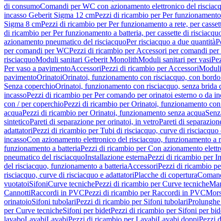
di consumo
Comandi per WC con azionamento elettronico del risciac
incasso Geberit Sigma 12 cm
Pezzi di ricambio per Per funzionamento 
Sigma 8 cm
Pezzi di ricambio per Per funzionamento a rete, per casse
di ricambio per Per funzionamento a batteria, per cassette di risciac
azionamento pneumatico del risciacquo
Per risciacquo a due quantità
P
per comandi per WC
Pezzi di ricambio per Accessori per comandi pe
risciacquo
Moduli sanitari Geberit Monolith
Moduli sanitari per vasi
Pez
Per vaso a pavimento
Accessori
Pezzi di ricambio per Accessori
Moduli 
pavimento
Orinatoi
Orinatoi, funzionamento con risciacquo, con bordo 
Senza coperchio
Orinatoi, funzionamento con risciacquo, senza brida d
incasso
Pezzi di ricambio per Per comando per orinatoi esterno o da i
con / per coperchio
Pezzi di ricambio per Orinatoi, funzionamento con 
acqua
Pezzi di ricambio per Orinatoi, funzionamento senza acqua
Senz
sintetico
Pareti di separazione per orinatoi, in vetro
Pareti di separazion
adattatori
Pezzi di ricambio per Tubi di risciacquo, curve di risciacquo 
incasso
Con azionamento elettronico del risciacquo, funzionamento a r
funzionamento a batteria
Pezzi di ricambio per Con azionamento elettr
pneumatico del risciacquo
Installazione esterna
Pezzi di ricambio per In
del risciacquo, funzionamento a batteria
Accessori
Pezzi di ricambio pe
risciacquo, curve di risciacquo e adattatori
Placche di copertura
Comand
vuotatoi
Sifoni
Curve tecniche
Pezzi di ricambio per Curve tecniche
Man
Cannotti
Raccordi in PVC
Pezzi di ricambio per Raccordi in PVC
Mors
orinatoio
Sifoni tubolari
Pezzi di ricambio per Sifoni tubolari
Prolunghe 
per Curve tecniche
Sifoni per bidet
Pezzi di ricambio per Sifoni per bid
lavabo
Lavabi
Lavabi
Pezzi di ricambio per Lavabi
Lavabi doppi
Pezzi 