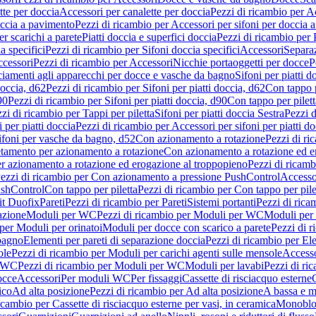
tte per doccia
Accessori per canalette per doccia
Pezzi di ricambio per Ac
occia a pavimento
Pezzi di ricambio per Accessori per sifoni per doccia 
r scarichi a parete
Piatti doccia e superfici doccia
Pezzi di ricambio per P
a specifici
Pezzi di ricambio per Sifoni doccia specifici
Accessori
Separa
cessori
Pezzi di ricambio per Accessori
Nicchie portaoggetti per docce
P
ciamenti agli apparecchi per docce e vasche da bagno
Sifoni per piatti d
doccia, d62
Pezzi di ricambio per Sifoni per piatti doccia, d62
Con tappo p
90
Pezzi di ricambio per Sifoni per piatti doccia, d90
Con tappo per pilett
zi di ricambio per Tappi per piletta
Sifoni per piatti doccia Sestra
Pezzi d
 per piatti doccia
Pezzi di ricambio per Accessori per sifoni per piatti do
ifoni per vasche da bagno, d52
Con azionamento a rotazione
Pezzi di r
etamento per azionamento a rotazione
Con azionamento a rotazione ed e
r azionamento a rotazione ed erogazione al troppopieno
Pezzi di ricam
ezzi di ricambio per Con azionamento a pressione PushControl
Accesso
ushControl
Con tappo per piletta
Pezzi di ricambio per Con tappo per pile
it Duofix
Pareti
Pezzi di ricambio per Pareti
Sistemi portanti
Pezzi di rica
azione
Moduli per WC
Pezzi di ricambio per Moduli per WC
Moduli per 
per Moduli per orinatoi
Moduli per docce con scarico a parete
Pezzi di r
 bagno
Elementi per pareti di separazione doccia
Pezzi di ricambio per Ele
ole
Pezzi di ricambio per Moduli per carichi agenti sulle mensole
Access
r WC
Pezzi di ricambio per Moduli per WC
Moduli per lavabi
Pezzi di ri
occe
Accessori
Per moduli WC
Per fissaggi
Cassette di risciacquo esterne
C
ico
Ad alta posizione
Pezzi di ricambio per Ad alta posizione
A bassa e m
icambio per Cassette di risciacquo esterne per vasi, in ceramica
Monoblo