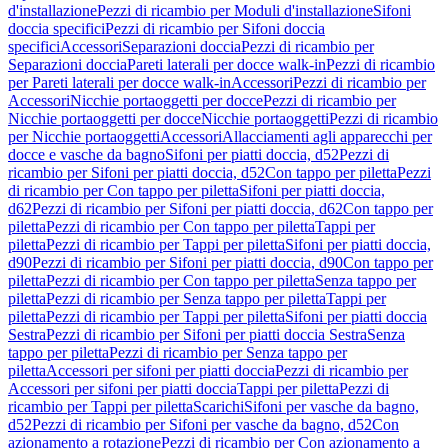
d'installazione
Pezzi di ricambio per Moduli d'installazione
Sifoni
doccia specifici
Pezzi di ricambio per Sifoni doccia
specifici
Accessori
Separazioni doccia
Pezzi di ricambio per
Separazioni doccia
Pareti laterali per docce walk-in
Pezzi di ricambio
per Pareti laterali per docce walk-in
Accessori
Pezzi di ricambio per
Accessori
Nicchie portaoggetti per docce
Pezzi di ricambio per
Nicchie portaoggetti per docce
Nicchie portaoggetti
Pezzi di ricambio
per Nicchie portaoggetti
Accessori
Allacciamenti agli apparecchi per
docce e vasche da bagno
Sifoni per piatti doccia, d52
Pezzi di
ricambio per Sifoni per piatti doccia, d52
Con tappo per piletta
Pezzi
di ricambio per Con tappo per piletta
Sifoni per piatti doccia,
d62
Pezzi di ricambio per Sifoni per piatti doccia, d62
Con tappo per
piletta
Pezzi di ricambio per Con tappo per piletta
Tappi per
piletta
Pezzi di ricambio per Tappi per piletta
Sifoni per piatti doccia,
d90
Pezzi di ricambio per Sifoni per piatti doccia, d90
Con tappo per
piletta
Pezzi di ricambio per Con tappo per piletta
Senza tappo per
piletta
Pezzi di ricambio per Senza tappo per piletta
Tappi per
piletta
Pezzi di ricambio per Tappi per piletta
Sifoni per piatti doccia
Sestra
Pezzi di ricambio per Sifoni per piatti doccia Sestra
Senza
tappo per piletta
Pezzi di ricambio per Senza tappo per
piletta
Accessori per sifoni per piatti doccia
Pezzi di ricambio per
Accessori per sifoni per piatti doccia
Tappi per piletta
Pezzi di
ricambio per Tappi per piletta
Scarichi
Sifoni per vasche da bagno,
d52
Pezzi di ricambio per Sifoni per vasche da bagno, d52
Con
azionamento a rotazione
Pezzi di ricambio per Con azionamento a