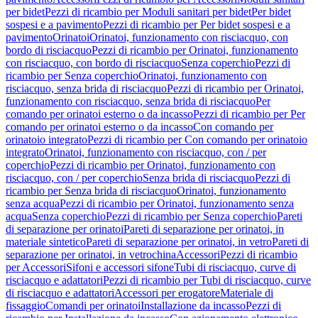
per bidet
Pezzi di ricambio per Moduli sanitari per bidet
Per bidet
sospesi e a pavimento
Pezzi di ricambio per Per bidet sospesi e a
pavimento
Orinatoi
Orinatoi, funzionamento con risciacquo, con
bordo di risciacquo
Pezzi di ricambio per Orinatoi, funzionamento
con risciacquo, con bordo di risciacquo
Senza coperchio
Pezzi di
ricambio per Senza coperchio
Orinatoi, funzionamento con
risciacquo, senza brida di risciacquo
Pezzi di ricambio per Orinatoi,
funzionamento con risciacquo, senza brida di risciacquo
Per
comando per orinatoi esterno o da incasso
Pezzi di ricambio per Per
comando per orinatoi esterno o da incasso
Con comando per
orinatoio integrato
Pezzi di ricambio per Con comando per orinatoio
integrato
Orinatoi, funzionamento con risciacquo, con / per
coperchio
Pezzi di ricambio per Orinatoi, funzionamento con
risciacquo, con / per coperchio
Senza brida di risciacquo
Pezzi di
ricambio per Senza brida di risciacquo
Orinatoi, funzionamento
senza acqua
Pezzi di ricambio per Orinatoi, funzionamento senza
acqua
Senza coperchio
Pezzi di ricambio per Senza coperchio
Pareti
di separazione per orinatoi
Pareti di separazione per orinatoi, in
materiale sintetico
Pareti di separazione per orinatoi, in vetro
Pareti di
separazione per orinatoi, in vetrochina
Accessori
Pezzi di ricambio
per Accessori
Sifoni e accessori sifone
Tubi di risciacquo, curve di
risciacquo e adattatori
Pezzi di ricambio per Tubi di risciacquo, curve
di risciacquo e adattatori
Accessori per erogatore
Materiale di
fissaggio
Comandi per orinatoi
Installazione da incasso
Pezzi di