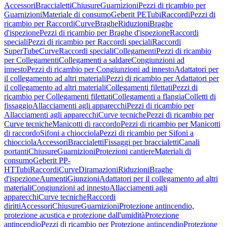
Accessori
Braccialetti
Chiusure
Guarnizioni
Pezzi di ricambio per
Guarnizioni
Materiale di consumo
Geberit PE
Tubi
Raccordi
Pezzi di
ricambio per Raccordi
Curve
Braghe
Riduzioni
Braghe
d'ispezione
Pezzi di ricambio per Braghe d'ispezione
Raccordi
speciali
Pezzi di ricambio per Raccordi speciali
Raccordi
SuperTube
Curve
Raccordi speciali
Collegamenti
Pezzi di ricambio
per Collegamenti
Collegamenti a saldare
Congiunzioni ad
innesto
Pezzi di ricambio per Congiunzioni ad innesto
Adattatori per
il collegamento ad altri materiali
Pezzi di ricambio per Adattatori per
il collegamento ad altri materiali
Collegamenti filettati
Pezzi di
ricambio per Collegamenti filettati
Collegamenti a flangia
Colletti di
fissaggio
Allacciamenti agli apparecchi
Pezzi di ricambio per
Allacciamenti agli apparecchi
Curve tecniche
Pezzi di ricambio per
Curve tecniche
Manicotti di raccordo
Pezzi di ricambio per Manicotti
di raccordo
Sifoni a chiocciola
Pezzi di ricambio per Sifoni a
chiocciola
Accessori
Braccialetti
Fissaggi per braccialetti
Canali
portanti
Chiusure
Guarnizioni
Protezioni cantiere
Materiali di
consumo
Geberit PP-
HT
Tubi
Raccordi
Curve
Diramazioni
Riduzioni
Braghe
d'ispezione
Aumenti
Giunzioni
Adattatori per il collegamento ad altri
materiali
Congiunzioni ad innesto
Allacciamenti agli
apparecchi
Curve tecniche
Raccordi
diritti
Accessori
Chiusure
Guarnizioni
Protezione antincendio,
protezione acustica e protezione dall'umidità
Protezione
antincendio
Pezzi di ricambio per Protezione antincendio
Protezione