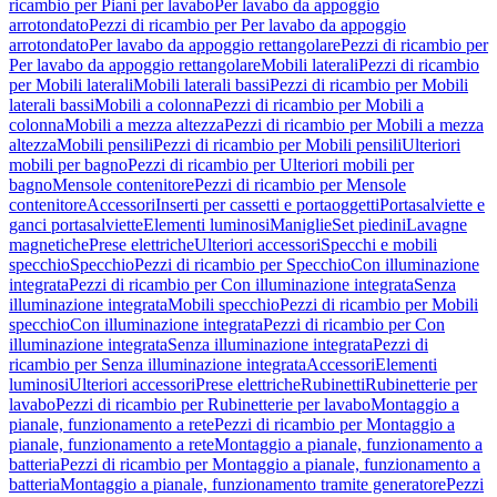
ricambio per Piani per lavabo
Per lavabo da appoggio
arrotondato
Pezzi di ricambio per Per lavabo da appoggio
arrotondato
Per lavabo da appoggio rettangolare
Pezzi di ricambio per
Per lavabo da appoggio rettangolare
Mobili laterali
Pezzi di ricambio
per Mobili laterali
Mobili laterali bassi
Pezzi di ricambio per Mobili
laterali bassi
Mobili a colonna
Pezzi di ricambio per Mobili a
colonna
Mobili a mezza altezza
Pezzi di ricambio per Mobili a mezza
altezza
Mobili pensili
Pezzi di ricambio per Mobili pensili
Ulteriori
mobili per bagno
Pezzi di ricambio per Ulteriori mobili per
bagno
Mensole contenitore
Pezzi di ricambio per Mensole
contenitore
Accessori
Inserti per cassetti e portaoggetti
Portasalviette e
ganci portasalviette
Elementi luminosi
Maniglie
Set piedini
Lavagne
magnetiche
Prese elettriche
Ulteriori accessori
Specchi e mobili
specchio
Specchio
Pezzi di ricambio per Specchio
Con illuminazione
integrata
Pezzi di ricambio per Con illuminazione integrata
Senza
illuminazione integrata
Mobili specchio
Pezzi di ricambio per Mobili
specchio
Con illuminazione integrata
Pezzi di ricambio per Con
illuminazione integrata
Senza illuminazione integrata
Pezzi di
ricambio per Senza illuminazione integrata
Accessori
Elementi
luminosi
Ulteriori accessori
Prese elettriche
Rubinetti
Rubinetterie per
lavabo
Pezzi di ricambio per Rubinetterie per lavabo
Montaggio a
pianale, funzionamento a rete
Pezzi di ricambio per Montaggio a
pianale, funzionamento a rete
Montaggio a pianale, funzionamento a
batteria
Pezzi di ricambio per Montaggio a pianale, funzionamento a
batteria
Montaggio a pianale, funzionamento tramite generatore
Pezzi