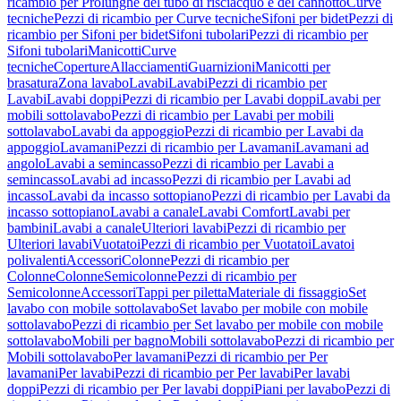
ricambio per Prolunghe del tubo di risciacquo e del cannotto
Curve
tecniche
Pezzi di ricambio per Curve tecniche
Sifoni per bidet
Pezzi di
ricambio per Sifoni per bidet
Sifoni tubolari
Pezzi di ricambio per
Sifoni tubolari
Manicotti
Curve
tecniche
Coperture
Allacciamenti
Guarnizioni
Manicotti per
brasatura
Zona lavabo
Lavabi
Lavabi
Pezzi di ricambio per
Lavabi
Lavabi doppi
Pezzi di ricambio per Lavabi doppi
Lavabi per
mobili sottolavabo
Pezzi di ricambio per Lavabi per mobili
sottolavabo
Lavabi da appoggio
Pezzi di ricambio per Lavabi da
appoggio
Lavamani
Pezzi di ricambio per Lavamani
Lavamani ad
angolo
Lavabi a semincasso
Pezzi di ricambio per Lavabi a
semincasso
Lavabi ad incasso
Pezzi di ricambio per Lavabi ad
incasso
Lavabi da incasso sottopiano
Pezzi di ricambio per Lavabi da
incasso sottopiano
Lavabi a canale
Lavabi Comfort
Lavabi per
bambini
Lavabi a canale
Ulteriori lavabi
Pezzi di ricambio per
Ulteriori lavabi
Vuotatoi
Pezzi di ricambio per Vuotatoi
Lavatoi
polivalenti
Accessori
Colonne
Pezzi di ricambio per
Colonne
Colonne
Semicolonne
Pezzi di ricambio per
Semicolonne
Accessori
Tappi per piletta
Materiale di fissaggio
Set
lavabo con mobile sottolavabo
Set lavabo per mobile con mobile
sottolavabo
Pezzi di ricambio per Set lavabo per mobile con mobile
sottolavabo
Mobili per bagno
Mobili sottolavabo
Pezzi di ricambio per
Mobili sottolavabo
Per lavamani
Pezzi di ricambio per Per
lavamani
Per lavabi
Pezzi di ricambio per Per lavabi
Per lavabi
doppi
Pezzi di ricambio per Per lavabi doppi
Piani per lavabo
Pezzi di