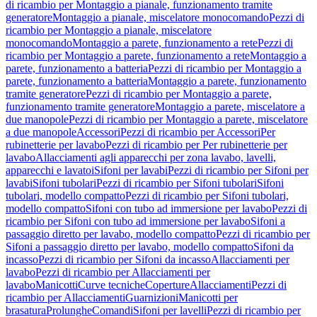
di ricambio per Montaggio a pianale, funzionamento tramite
generatore
Montaggio a pianale, miscelatore monocomando
Pezzi di
ricambio per Montaggio a pianale, miscelatore
monocomando
Montaggio a parete, funzionamento a rete
Pezzi di
ricambio per Montaggio a parete, funzionamento a rete
Montaggio a
parete, funzionamento a batteria
Pezzi di ricambio per Montaggio a
parete, funzionamento a batteria
Montaggio a parete, funzionamento
tramite generatore
Pezzi di ricambio per Montaggio a parete,
funzionamento tramite generatore
Montaggio a parete, miscelatore a
due manopole
Pezzi di ricambio per Montaggio a parete, miscelatore
a due manopole
Accessori
Pezzi di ricambio per Accessori
Per
rubinetterie per lavabo
Pezzi di ricambio per Per rubinetterie per
lavabo
Allacciamenti agli apparecchi per zona lavabo, lavelli,
apparecchi e lavatoi
Sifoni per lavabi
Pezzi di ricambio per Sifoni per
lavabi
Sifoni tubolari
Pezzi di ricambio per Sifoni tubolari
Sifoni
tubolari, modello compatto
Pezzi di ricambio per Sifoni tubolari,
modello compatto
Sifoni con tubo ad immersione per lavabo
Pezzi di
ricambio per Sifoni con tubo ad immersione per lavabo
Sifoni a
passaggio diretto per lavabo, modello compatto
Pezzi di ricambio per
Sifoni a passaggio diretto per lavabo, modello compatto
Sifoni da
incasso
Pezzi di ricambio per Sifoni da incasso
Allacciamenti per
lavabo
Pezzi di ricambio per Allacciamenti per
lavabo
Manicotti
Curve tecniche
Coperture
Allacciamenti
Pezzi di
ricambio per Allacciamenti
Guarnizioni
Manicotti per
brasatura
Prolunghe
Comandi
Sifoni per lavelli
Pezzi di ricambio per