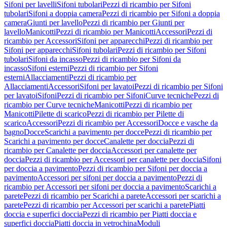
Sifoni per lavelli
Sifoni tubolari
Pezzi di ricambio per Sifoni
tubolari
Sifoni a doppia camera
Pezzi di ricambio per Sifoni a doppia
camera
Giunti per lavello
Pezzi di ricambio per Giunti per
lavello
Manicotti
Pezzi di ricambio per Manicotti
Accessori
Pezzi di
ricambio per Accessori
Sifoni per apparecchi
Pezzi di ricambio per
Sifoni per apparecchi
Sifoni tubolari
Pezzi di ricambio per Sifoni
tubolari
Sifoni da incasso
Pezzi di ricambio per Sifoni da
incasso
Sifoni esterni
Pezzi di ricambio per Sifoni
esterni
Allacciamenti
Pezzi di ricambio per
Allacciamenti
Accessori
Sifoni per lavatoi
Pezzi di ricambio per Sifoni
per lavatoi
Sifoni
Pezzi di ricambio per Sifoni
Curve tecniche
Pezzi di
ricambio per Curve tecniche
Manicotti
Pezzi di ricambio per
Manicotti
Pilette di scarico
Pezzi di ricambio per Pilette di
scarico
Accessori
Pezzi di ricambio per Accessori
Docce e vasche da
bagno
Docce
Scarichi a pavimento per docce
Pezzi di ricambio per
Scarichi a pavimento per docce
Canalette per doccia
Pezzi di
ricambio per Canalette per doccia
Accessori per canalette per
doccia
Pezzi di ricambio per Accessori per canalette per doccia
Sifoni
per doccia a pavimento
Pezzi di ricambio per Sifoni per doccia a
pavimento
Accessori per sifoni per doccia a pavimento
Pezzi di
ricambio per Accessori per sifoni per doccia a pavimento
Scarichi a
parete
Pezzi di ricambio per Scarichi a parete
Accessori per scarichi a
parete
Pezzi di ricambio per Accessori per scarichi a parete
Piatti
doccia e superfici doccia
Pezzi di ricambio per Piatti doccia e
superfici doccia
Piatti doccia in vetrochina
Moduli