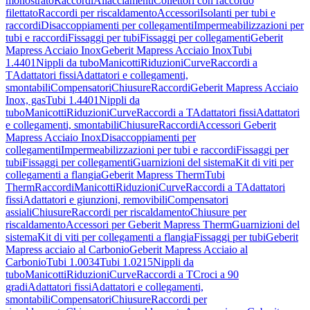
monostrato
Raccordi
Allacciamenti
Collettori con raccordo
filettato
Raccordi per riscaldamento
Accessori
Isolanti per tubi e
raccordi
Disaccoppiamenti per collegamenti
Impermeabilizzazioni per
tubi e raccordi
Fissaggi per tubi
Fissaggi per collegamenti
Geberit
Mapress Acciaio Inox
Geberit Mapress Acciaio Inox
Tubi
1.4401
Nippli da tubo
Manicotti
Riduzioni
Curve
Raccordi a
T
Adattatori fissi
Adattatori e collegamenti,
smontabili
Compensatori
Chiusure
Raccordi
Geberit Mapress Acciaio
Inox, gas
Tubi 1.4401
Nippli da
tubo
Manicotti
Riduzioni
Curve
Raccordi a T
Adattatori fissi
Adattatori
e collegamenti, smontabili
Chiusure
Raccordi
Accessori Geberit
Mapress Acciaio Inox
Disaccoppiamenti per
collegamenti
Impermeabilizzazioni per tubi e raccordi
Fissaggi per
tubi
Fissaggi per collegamenti
Guarnizioni del sistema
Kit di viti per
collegamenti a flangia
Geberit Mapress Therm
Tubi
Therm
Raccordi
Manicotti
Riduzioni
Curve
Raccordi a T
Adattatori
fissi
Adattatori e giunzioni, removibili
Compensatori
assiali
Chiusure
Raccordi per riscaldamento
Chiusure per
riscaldamento
Accessori per Geberit Mapress Therm
Guarnizioni del
sistema
Kit di viti per collegamenti a flangia
Fissaggi per tubi
Geberit
Mapress acciaio al Carbonio
Geberit Mapress Acciaio al
Carbonio
Tubi 1.0034
Tubi 1.0215
Nippli da
tubo
Manicotti
Riduzioni
Curve
Raccordi a T
Croci a 90
gradi
Adattatori fissi
Adattatori e collegamenti,
smontabili
Compensatori
Chiusure
Raccordi per