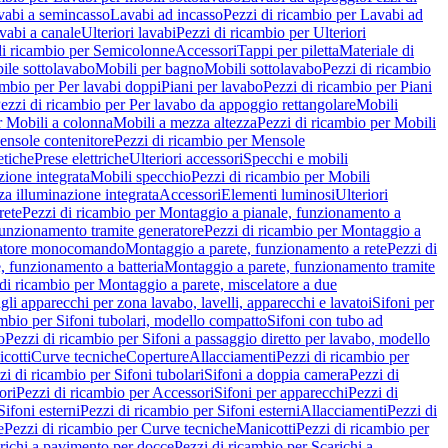
vabi a semincasso
Lavabi ad incasso
Pezzi di ricambio per Lavabi ad
vabi a canale
Ulteriori lavabi
Pezzi di ricambio per Ulteriori
di ricambio per Semicolonne
Accessori
Tappi per piletta
Materiale di
ile sottolavabo
Mobili per bagno
Mobili sottolavabo
Pezzi di ricambio
ambio per Per lavabi doppi
Piani per lavabo
Pezzi di ricambio per Piani
ezzi di ricambio per Per lavabo da appoggio rettangolare
Mobili
r Mobili a colonna
Mobili a mezza altezza
Pezzi di ricambio per Mobili
nsole contenitore
Pezzi di ricambio per Mensole
tiche
Prese elettriche
Ulteriori accessori
Specchi e mobili
zione integrata
Mobili specchio
Pezzi di ricambio per Mobili
za illuminazione integrata
Accessori
Elementi luminosi
Ulteriori
rete
Pezzi di ricambio per Montaggio a pianale, funzionamento a
funzionamento tramite generatore
Pezzi di ricambio per Montaggio a
elatore monocomando
Montaggio a parete, funzionamento a rete
Pezzi di
, funzionamento a batteria
Montaggio a parete, funzionamento tramite
di ricambio per Montaggio a parete, miscelatore a due
gli apparecchi per zona lavabo, lavelli, apparecchi e lavatoi
Sifoni per
ambio per Sifoni tubolari, modello compatto
Sifoni con tubo ad
o
Pezzi di ricambio per Sifoni a passaggio diretto per lavabo, modello
cotti
Curve tecniche
Coperture
Allacciamenti
Pezzi di ricambio per
zi di ricambio per Sifoni tubolari
Sifoni a doppia camera
Pezzi di
ori
Pezzi di ricambio per Accessori
Sifoni per apparecchi
Pezzi di
Sifoni esterni
Pezzi di ricambio per Sifoni esterni
Allacciamenti
Pezzi di
e
Pezzi di ricambio per Curve tecniche
Manicotti
Pezzi di ricambio per
richi a pavimento per docce
Pezzi di ricambio per Scarichi a