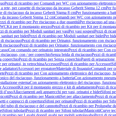
quo
Pezzi di ricambio per Comandi per WC con azionamento elettronico 
a rete, per cassette di risciacquo da incasso Geberit Sigma 12 cm
Per fu
tte di risciacquo da incasso Geberit Sigma 8 cm
Per funzionamento a batt
quo da incasso Geberit Sigma 12 cm
Comandi per WC con azionamento pne
ezzi di ricambio per Per risciacquo a due quantità
Per risciacquo ad una 
r WC
Kit per il montaggio grezzo
Pezzi di ricambio per Kit per il montag
zi di ricambio per Moduli sanitari per vasi
Per vasi sospesi
Pezzi di rica
sanitari per bidet
Pezzi di ricambio per Moduli sanitari per bidet
Per bid
di risciacquo
Pezzi di ricambio per Orinatoi, funzionamento con risciac
i risciacquo
Pezzi di ricambio per Orinatoi, funzionamento con risciacq
ncasso
Con comando per orinatoio integrato
Pezzi di ricambio per Con co
risciacquo, con / per coperchio
Senza brida di risciacquo
Pezzi di ricam
a coperchio
Pezzi di ricambio per Senza coperchio
Pareti di separazione 
e per orinatoi, in vetrochina
Accessori
Pezzi di ricambio per Accessori
Si
e adattatori
Accessori per erogatore
Materiale di fissaggio
Comandi per or
ete
Pezzi di ricambio per Con azionamento elettronico del risciacquo, f
onico del risciacquo, funzionamento a batteria
Con azionamento pneumat
stallazione esterna
Con azionamento elettronico del risciacquo, funziona
r Accessori
Kit per il montaggio grezzo e kit di adattamento
Pezzi di ric
i d’uso
Allacciamenti agli apparecchi per vasi, orinatoi e bidet
Sifoni pe
icotti
Pezzi di ricambio per Manicotti
Set per allacciamento
Pezzi di ric
etti e cappucci di copertura
Sifoni per orinatoi
Pezzi di ricambio per Sifo
del tubo di risciacquo e del cannotto
Pezzi di ricambio per Prolunghe de
et
Sifoni tubolari
Pezzi di ricambio per Sifoni tubolari
Manicotti
Curve te
di ricambio per Lavabi doppi
Lavabi per mobili sottolavabo
Pezzi di rica