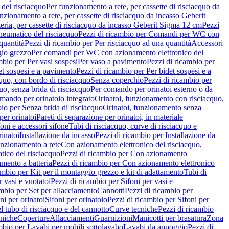
del risciacquo
Per funzionamento a rete, per cassette di risciacquo da
nzionamento a rete, per cassette di risciacquo da incasso Geberit
eria, per cassette di risciacquo da incasso Geberit Sigma 12 cm
Pezzi
umatico del risciacquo
Pezzi di ricambio per Comandi per WC con
quantità
Pezzi di ricambio per Per risciacquo ad una quantità
Accessori
gio grezzo
Per comandi per WC con azionamento elettronico del
mbio per Per vasi sospesi
Per vaso a pavimento
Pezzi di ricambio per
et sospesi e a pavimento
Pezzi di ricambio per Per bidet sospesi e a
quo, con bordo di risciacquo
Senza coperchio
Pezzi di ricambio per
uo, senza brida di risciacquo
Per comando per orinatoi esterno o da
mando per orinatoio integrato
Orinatoi, funzionamento con risciacquo,
bio per Senza brida di risciacquo
Orinatoi, funzionamento senza
per orinatoi
Pareti di separazione per orinatoi, in materiale
foni e accessori sifone
Tubi di risciacquo, curve di risciacquo e
inatoi
Installazione da incasso
Pezzi di ricambio per Installazione da
unzionamento a rete
Con azionamento elettronico del risciacquo,
ico del risciacquo
Pezzi di ricambio per Con azionamento
mento a batteria
Pezzi di ricambio per Con azionamento elettronico
ambio per Kit per il montaggio grezzo e kit di adattamento
Tubi di
r vasi e vuotatoi
Pezzi di ricambio per Sifoni per vasi e
ambio per Set per allacciamento
Cannotti
Pezzi di ricambio per
ni per orinatoi
Sifoni per orinatoio
Pezzi di ricambio per Sifoni per
l tubo di risciacquo e del cannotto
Curve tecniche
Pezzi di ricambio
cniche
Coperture
Allacciamenti
Guarnizioni
Manicotti per brasatura
Zona
mbio per Lavabi per mobili sottolavabo
Lavabi da appoggio
Pezzi di