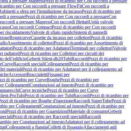
ordi a pressare Mapress
Pezzi di ricambio per Con raccordi a pressare
ricambio per Con raccordi a pressare FlowFit
Con raccordi a
Rubinetti a sfera per l'installazione da incasso
Pezzi di ricambio per
rdi a pressare
Pezzi di ricambio per Con raccordi a pressare
Con
raccordi a pressare Mapress
Con raccordi filettati
Unità valvole
ncasso
Con raccordi Compact
Pezzi di ricambio per Con raccordi
per riscaldamento
Valvole di sfiato rapido
Sistemi di pannelli
azione
Reggicurve
Cassette da incasso per collettori
Pezzi di ricambio
tallo
Assortimento di collettori
Pezzi di ricambio per Assortimento di
ttatori
Pezzi di ricambio per Adattatori
Terminali per collettori
Valvole
ei radiatori
Pezzi di ricambio per Collettori per circuiti dei
o dell’edificio
Geberit Silent-db20
Tubi
Raccordi
Pezzi di ricambio per
e
Curve
Raccordi speciali
Collegamenti
Pezzi di ricambio per
tri materiali
Pezzi di ricambio per Adattatori per il collegamento ad
niche
Accessori
Braccialetti
Fissaggi per
zzi di ricambio per Curve
Braghe
Pezzi di ricambio per
per Collegamenti
Congiunzioni ad innesto
Pezzi di ricambio per
 apparecchi
Curve tecniche
Pezzi di ricambio per Curve
ilent-Pro
Tubi
Pezzi di ricambio per Tubi
Raccordi
Pezzi di ricambio per
Pezzi di ricambio per Braghe d'ispezione
Raccordi SuperTube
Pezzi di
ambio per Collegamenti
Congiunzioni ad innesto
Pezzi di ricambio per
ioni
Pezzi di ricambio per Guarnizioni
Materiale di consumo
Geberit
peciali
Pezzi di ricambio per Raccordi speciali
Raccordi
icambio per Congiunzioni ad innesto
Adattatori per il collegamento ad
tati
Collegamenti a flangia
Colletti di fissaggio
Allacciamenti agli