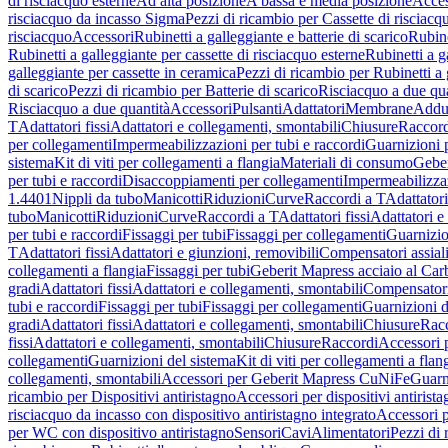
di risciacquo esterne
Ad alta posizione
A bassa e media posizione
Acces
risciacquo da incasso Sigma
Pezzi di ricambio per Cassette di risciac
risciacquo
Accessori
Rubinetti a galleggiante e batterie di scarico
Rubine
Rubinetti a galleggiante per cassette di risciacquo esterne
Rubinetti a g
galleggiante per cassette in ceramica
Pezzi di ricambio per Rubinetti a 
di scarico
Pezzi di ricambio per Batterie di scarico
Risciacquo a due qua
Risciacquo a due quantità
Accessori
Pulsanti
Adattatori
Membrane
Adduz
T
Adattatori fissi
Adattatori e collegamenti, smontabili
Chiusure
Raccord
per collegamenti
Impermeabilizzazioni per tubi e raccordi
Guarnizioni 
sistema
Kit di viti per collegamenti a flangia
Materiali di consumo
Geber
per tubi e raccordi
Disaccoppiamenti per collegamenti
Impermeabilizzaz
1.4401
Nippli da tubo
Manicotti
Riduzioni
Curve
Raccordi a T
Adattatori
tubo
Manicotti
Riduzioni
Curve
Raccordi a T
Adattatori fissi
Adattatori e
per tubi e raccordi
Fissaggi per tubi
Fissaggi per collegamenti
Guarnizio
T
Adattatori fissi
Adattatori e giunzioni, removibili
Compensatori assial
collegamenti a flangia
Fissaggi per tubi
Geberit Mapress acciaio al Car
gradi
Adattatori fissi
Adattatori e collegamenti, smontabili
Compensator
tubi e raccordi
Fissaggi per tubi
Fissaggi per collegamenti
Guarnizioni d
gradi
Adattatori fissi
Adattatori e collegamenti, smontabili
Chiusure
Rac
fissi
Adattatori e collegamenti, smontabili
Chiusure
Raccordi
Accessori 
collegamenti
Guarnizioni del sistema
Kit di viti per collegamenti a flan
collegamenti, smontabili
Accessori per Geberit Mapress CuNiFe
Guarn
ricambio per Dispositivi antiristagno
Accessori per dispositivi antirist
risciacquo da incasso con dispositivo antiristagno integrato
Accessori p
per WC con dispositivo antiristagno
Sensori
Cavi
Alimentatori
Pezzi di 