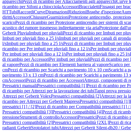
apparecchi
Pezzi di ricambio per Allacciamenti agli apparecchi
Curve t
ricambio per Sifoni a chiocciola
Accessori
Braccialetti
Fissaggi per bracc
HT
Tubi
Raccordi
Curve
Diramazioni
Riduzioni
Braghe d'ispezione
Aume
diritti
Accessori
Chiusure
Guarnizioni
Protezione antincendio, protezione
scarico
Pezzi di ricambio per Protezione antincendio per sistemi di sca
acustico del rumore trasmesso indirettamente via aria
Protezione dall'u
Geberit Pluvia
Imbuti per pluviali
Pezzi di ricambio per Imbuti per pluv
Imbuti per pluviali fino a 25 l/s
Imbuti per pluviali per canali di gronda
l/s
Imbuti per pluviali fino a 25 l/s
Pezzi di ricambio per Imbuti per pluvi
ricambio per Per imbuti per pluviali fino a 12 l/s
Per imbuti per pluviali
Per imbuti per pluviali fino a 12 l/s
Per imbuti per pluviali fino a 25 l/s
di ricambio per Accessori
Per imbuti per pluviali
Pezzi di ricambio per 
al vapore
Pezzi di ricambio per Elementi barriera al vapore
Scarico per
cm
Pezzi di ricambio per Scarichi a pavimento 10 x 10 cm
Scarichi a 
pavimento 13 x 13 cm
Pezzi di ricambio per Scarichi a pavimento 13 
cm
Accessori
Pezzi di ricambio per Accessori
Attrezzi, componenti di r
Pressatrici manuali
Pressatrici compatibilità [1]
Pezzi di ricambio per Pre
di ricambio per Attrezzi per la lavorazione dei tubi
Tappi prova pressi
Attrezzi per Geberit Volex
Pressatrici compatibilità [2]
Attrezzi per la l
ricambio per Attrezzi per Geberit Mapress
Pressatrici compatibilità [1]
pressatrici [1] / [2]
Pezzi di ricambio per Compatibilità pressatrici [1] / 
Pressatrici compatibilità [3]
Pressatrici compatibilità [4]
Pezzi di ricambi
pressione
Strumenti di controllo
Accessori
Pressatrici
Pezzi di ricambio p
Pressatrici compatibilità [2]
Pressatrici compatibilità [2XL]
Pezzi di ric
radianti Geberit
Srotolatori tubi
Attrezzi per Geberit Silent-db20 / Gebe