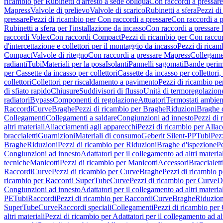
ricambio per Rubinetti d'arresto a sede obliqua
Con raccordi a pressar
Mapress
Valvole di prelievo
Valvole di scarico
Rubinetti a sfera
Pezzi di
pressare
Pezzi di ricambio per Con raccordi a pressare
Con raccordi a 
Rubinetti a sfera per l'installazione da incasso
Con raccordi a pressare
raccordi Volex
Con raccordi Compact
Pezzi di ricambio per Con racc
d'intercettazione e collettori per il montaggio da incasso
Pezzi di ricamb
Compact
Valvole di ritegno
Con raccordi a pressare Mapress
Collegamen
radianti
Tubi
Materiali per la posa
Isolanti
Pannelli sagomati
Bande perim
per Cassette da incasso per collettori
Cassette da incasso per collettori,
collettori
Collettori per riscaldamento a pavimento
Pezzi di ricambio pe
di sfiato rapido
Chiusure
Suddivisori di flusso
Unità di termoregolazion
radiatori
Bypass
Componenti di regolazione
Attuatori
Termostati ambien
Raccordi
Curve
Braghe
Pezzi di ricambio per Braghe
Riduzioni
Braghe 
Collegamenti
Collegamenti a saldare
Congiunzioni ad innesto
Pezzi di 
altri materiali
Allacciamenti agli apparecchi
Pezzi di ricambio per Allac
braccialetti
Guarnizioni
Materiali di consumo
Geberit Silent-PP
Tubi
Pez
Braghe
Riduzioni
Pezzi di ricambio per Riduzioni
Braghe d'ispezione
Pe
Congiunzioni ad innesto
Adattatori per il collegamento ad altri materia
tecniche
Manicotti
Pezzi di ricambio per Manicotti
Accessori
Braccialett
Raccordi
Curve
Pezzi di ricambio per Curve
Braghe
Pezzi di ricambio 
ricambio per Raccordi SuperTube
Curve
Pezzi di ricambio per Curve
D
Congiunzioni ad innesto
Adattatori per il collegamento ad altri materia
PE
Tubi
Raccordi
Pezzi di ricambio per Raccordi
Curve
Braghe
Riduzion
SuperTube
Curve
Raccordi speciali
Collegamenti
Pezzi di ricambio per
altri materiali
Pezzi di ricambio per Adattatori per il collegamento ad alt