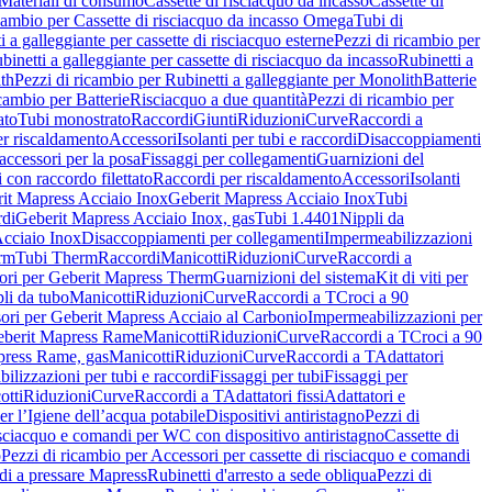
Materiali di consumo
Cassette di risciacquo da incasso
Cassette di
icambio per Cassette di risciacquo da incasso Omega
Tubi di
i a galleggiante per cassette di risciacquo esterne
Pezzi di ricambio per
binetti a galleggiante per cassette di risciacquo da incasso
Rubinetti a
ith
Pezzi di ricambio per Rubinetti a galleggiante per Monolith
Batterie
icambio per Batterie
Risciacquo a due quantità
Pezzi di ricambio per
ato
Tubi monostrato
Raccordi
Giunti
Riduzioni
Curve
Raccordi a
r riscaldamento
Accessori
Isolanti per tubi e raccordi
Disaccoppiamenti
accessori per la posa
Fissaggi per collegamenti
Guarnizioni del
i con raccordo filettato
Raccordi per riscaldamento
Accessori
Isolanti
it Mapress Acciaio Inox
Geberit Mapress Acciaio Inox
Tubi
di
Geberit Mapress Acciaio Inox, gas
Tubi 1.4401
Nippli da
Acciaio Inox
Disaccoppiamenti per collegamenti
Impermeabilizzazioni
rm
Tubi Therm
Raccordi
Manicotti
Riduzioni
Curve
Raccordi a
ori per Geberit Mapress Therm
Guarnizioni del sistema
Kit di viti per
li da tubo
Manicotti
Riduzioni
Curve
Raccordi a T
Croci a 90
ori per Geberit Mapress Acciaio al Carbonio
Impermeabilizzazioni per
berit Mapress Rame
Manicotti
Riduzioni
Curve
Raccordi a T
Croci a 90
press Rame, gas
Manicotti
Riduzioni
Curve
Raccordi a T
Adattatori
ilizzazioni per tubi e raccordi
Fissaggi per tubi
Fissaggi per
otti
Riduzioni
Curve
Raccordi a T
Adattatori fissi
Adattatori e
er l’Igiene dell’acqua potabile
Dispositivi antiristagno
Pezzi di
isciacquo e comandi per WC con dispositivo antiristagno
Cassette di
o
Pezzi di ricambio per Accessori per cassette di risciacquo e comandi
di a pressare Mapress
Rubinetti d'arresto a sede obliqua
Pezzi di