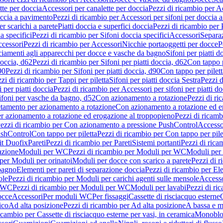
tte per doccia
Accessori per canalette per doccia
Pezzi di ricambio per Ac
occia a pavimento
Pezzi di ricambio per Accessori per sifoni per doccia 
r scarichi a parete
Piatti doccia e superfici doccia
Pezzi di ricambio per P
a specifici
Pezzi di ricambio per Sifoni doccia specifici
Accessori
Separa
cessori
Pezzi di ricambio per Accessori
Nicchie portaoggetti per docce
P
ciamenti agli apparecchi per docce e vasche da bagno
Sifoni per piatti d
doccia, d62
Pezzi di ricambio per Sifoni per piatti doccia, d62
Con tappo p
90
Pezzi di ricambio per Sifoni per piatti doccia, d90
Con tappo per pilett
zi di ricambio per Tappi per piletta
Sifoni per piatti doccia Sestra
Pezzi d
 per piatti doccia
Pezzi di ricambio per Accessori per sifoni per piatti do
ifoni per vasche da bagno, d52
Con azionamento a rotazione
Pezzi di r
etamento per azionamento a rotazione
Con azionamento a rotazione ed e
r azionamento a rotazione ed erogazione al troppopieno
Pezzi di ricam
ezzi di ricambio per Con azionamento a pressione PushControl
Accesso
ushControl
Con tappo per piletta
Pezzi di ricambio per Con tappo per pile
it Duofix
Pareti
Pezzi di ricambio per Pareti
Sistemi portanti
Pezzi di rica
azione
Moduli per WC
Pezzi di ricambio per Moduli per WC
Moduli per 
per Moduli per orinatoi
Moduli per docce con scarico a parete
Pezzi di r
 bagno
Elementi per pareti di separazione doccia
Pezzi di ricambio per Ele
ole
Pezzi di ricambio per Moduli per carichi agenti sulle mensole
Access
r WC
Pezzi di ricambio per Moduli per WC
Moduli per lavabi
Pezzi di ri
occe
Accessori
Per moduli WC
Per fissaggi
Cassette di risciacquo esterne
C
ico
Ad alta posizione
Pezzi di ricambio per Ad alta posizione
A bassa e m
icambio per Cassette di risciacquo esterne per vasi, in ceramica
Monoblo