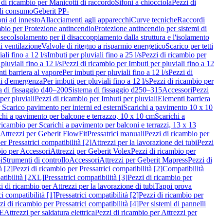
 di ricambio per Manicotti di raccordo
Sifoni a chiocciola
Pezzi di
 di consumo
Geberit PP-
ni ad innesto
Allacciamenti agli apparecchi
Curve tecniche
Raccordi
mbio per Protezione antincendio
Protezione antincendio per sistemi di
nseco
Isolamento per il disaccoppiamento dalla struttura e l'isolamento
i ventilazione
Valvole di ritegno a risparmio energetico
Scarico per tetti
ali fino a 12 l/s
Imbuti per pluviali fino a 25 l/s
Pezzi di ricambio per
pluviali fino a 12 l/s
Pezzi di ricambio per Imbuti per pluviali fino a 12
ti barriera al vapore
Per imbuti per pluviali fino a 12 l/s
Pezzi di
ni d'emergenza
Per imbuti per pluviali fino a 12 l/s
Pezzi di ricambio per
a di fissaggio d40–200
Sistema di fissaggio d250–315
Accessori
Pezzi
per pluviali
Pezzi di ricambio per Imbuti per pluviali
Elementi barriera
 Scarico pavimento per interni ed esterni
Scarichi a pavimento 10 x 10
chi a pavimento per balcone e terrazzo, 10 x 10 cm
Scarichi a
ricambio per Scarichi a pavimento per balconi e terrazzi, 13 x 13
 Attrezzi per Geberit FlowFit
Pressatrici manuali
Pezzi di ricambio per
er Pressatrici compatibilità [2]
Attrezzi per la lavorazione dei tubi
Pezzi
bio per Accessori
Attrezzi per Geberit Volex
Pezzi di ricambio per
i
Strumenti di controllo
Accessori
Attrezzi per Geberit Mapress
Pezzi di
à [2]
Pezzi di ricambio per Pressatrici compatibilità [2]
Compatibilità
atibilità [2XL]
Pressatrici compatibilità [3]
Pezzi di ricambio per
i di ricambio per Attrezzi per la lavorazione di tubi
Tappi prova
i compatibilità [1]
Pressatrici compatibilità [2]
Pezzi di ricambio per
zi di ricambio per Pressatrici compatibilità [4]
Per sistemi di pannelli
PE
Attrezzi per saldatura elettrica
Pezzi di ricambio per Attrezzi per