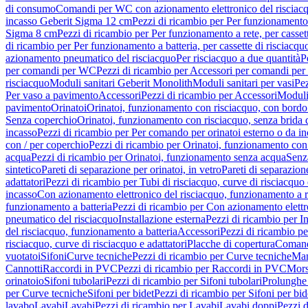
di consumo
Comandi per WC con azionamento elettronico del risciac
incasso Geberit Sigma 12 cm
Pezzi di ricambio per Per funzionamento 
Sigma 8 cm
Pezzi di ricambio per Per funzionamento a rete, per casse
di ricambio per Per funzionamento a batteria, per cassette di risciac
azionamento pneumatico del risciacquo
Per risciacquo a due quantità
P
per comandi per WC
Pezzi di ricambio per Accessori per comandi pe
risciacquo
Moduli sanitari Geberit Monolith
Moduli sanitari per vasi
Pez
Per vaso a pavimento
Accessori
Pezzi di ricambio per Accessori
Moduli 
pavimento
Orinatoi
Orinatoi, funzionamento con risciacquo, con bordo 
Senza coperchio
Orinatoi, funzionamento con risciacquo, senza brida d
incasso
Pezzi di ricambio per Per comando per orinatoi esterno o da i
con / per coperchio
Pezzi di ricambio per Orinatoi, funzionamento con 
acqua
Pezzi di ricambio per Orinatoi, funzionamento senza acqua
Senz
sintetico
Pareti di separazione per orinatoi, in vetro
Pareti di separazion
adattatori
Pezzi di ricambio per Tubi di risciacquo, curve di risciacquo 
incasso
Con azionamento elettronico del risciacquo, funzionamento a r
funzionamento a batteria
Pezzi di ricambio per Con azionamento elettr
pneumatico del risciacquo
Installazione esterna
Pezzi di ricambio per In
del risciacquo, funzionamento a batteria
Accessori
Pezzi di ricambio pe
risciacquo, curve di risciacquo e adattatori
Placche di copertura
Comand
vuotatoi
Sifoni
Curve tecniche
Pezzi di ricambio per Curve tecniche
Man
Cannotti
Raccordi in PVC
Pezzi di ricambio per Raccordi in PVC
Mors
orinatoio
Sifoni tubolari
Pezzi di ricambio per Sifoni tubolari
Prolunghe 
per Curve tecniche
Sifoni per bidet
Pezzi di ricambio per Sifoni per bid
lavabo
Lavabi
Lavabi
Pezzi di ricambio per Lavabi
Lavabi doppi
Pezzi 