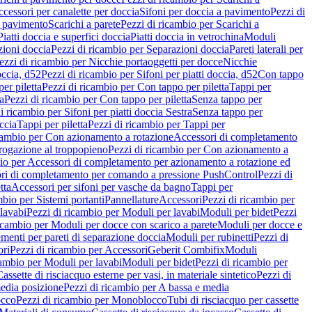
cessori per canalette per doccia
Sifoni per doccia a pavimento
Pezzi di
a pavimento
Scarichi a parete
Pezzi di ricambio per Scarichi a
iatti doccia e superfici doccia
Piatti doccia in vetrochina
Moduli
zioni doccia
Pezzi di ricambio per Separazioni doccia
Pareti laterali per
ezzi di ricambio per Nicchie portaoggetti per docce
Nicchie
occia, d52
Pezzi di ricambio per Sifoni per piatti doccia, d52
Con tappo
er piletta
Pezzi di ricambio per Con tappo per piletta
Tappi per
a
Pezzi di ricambio per Con tappo per piletta
Senza tappo per
i ricambio per Sifoni per piatti doccia Sestra
Senza tappo per
ccia
Tappi per piletta
Pezzi di ricambio per Tappi per
icambio per Con azionamento a rotazione
Accessori di completamento
rogazione al troppopieno
Pezzi di ricambio per Con azionamento a
bio per Accessori di completamento per azionamento a rotazione ed
ri di completamento per comando a pressione PushControl
Pezzi di
tta
Accessori per sifoni per vasche da bagno
Tappi per
mbio per Sistemi portanti
Pannellature
Accessori
Pezzi di ricambio per
lavabi
Pezzi di ricambio per Moduli per lavabi
Moduli per bidet
Pezzi
icambio per Moduli per docce con scarico a parete
Moduli per docce e
menti per pareti di separazione doccia
Moduli per rubinetti
Pezzi di
ori
Pezzi di ricambio per Accessori
Geberit Combifix
Moduli
cambio per Moduli per lavabi
Moduli per bidet
Pezzi di ricambio per
assette di risciacquo esterne per vasi, in materiale sintetico
Pezzi di
edia posizione
Pezzi di ricambio per A bassa e media
cco
Pezzi di ricambio per Monoblocco
Tubi di risciacquo per cassette