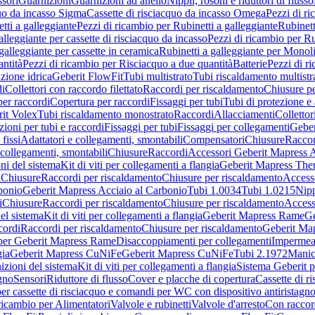
sori
Guarnizioni
Guarnizioni ad anello
Nippli, rosoni e riduttori di flusso
quo da incasso Sigma
Cassette di risciacquo da incasso Omega
Pezzi di r
tti a galleggiante
Pezzi di ricambio per Rubinetti a galleggiante
Rubinett
alleggiante per cassette di risciacquo da incasso
Pezzi di ricambio per Ru
galleggiante per cassette in ceramica
Rubinetti a galleggiante per Monol
ntità
Pezzi di ricambio per Risciacquo a due quantità
Batterie
Pezzi di r
ione idrica
Geberit FlowFit
Tubi multistrato
Tubi riscaldamento multistr
i
Collettori con raccordo filettato
Raccordi per riscaldamento
Chiusure pe
per raccordi
Copertura per raccordi
Fissaggi per tubi
Tubi di protezione e 
it Volex
Tubi riscaldamento monostrato
Raccordi
Allacciamenti
Collettor
ioni per tubi e raccordi
Fissaggi per tubi
Fissaggi per collegamenti
Geber
 fissi
Adattatori e collegamenti, smontabili
Compensatori
Chiusure
Raccor
 collegamenti, smontabili
Chiusure
Raccordi
Accessori Geberit Mapress 
ni del sistema
Kit di viti per collegamenti a flangia
Geberit Mapress The
i
Chiusure
Raccordi per riscaldamento
Chiusure per riscaldamento
Access
bonio
Geberit Mapress Acciaio al Carbonio
Tubi 1.0034
Tubi 1.0215
Nipp
i
Chiusure
Raccordi per riscaldamento
Chiusure per riscaldamento
Access
el sistema
Kit di viti per collegamenti a flangia
Geberit Mapress Rame
Ge
cordi
Raccordi per riscaldamento
Chiusure per riscaldamento
Geberit Ma
per Geberit Mapress Rame
Disaccoppiamenti per collegamenti
Impermeab
gia
Geberit Mapress CuNiFe
Geberit Mapress CuNiFe
Tubi 2.1972
Manic
izioni del sistema
Kit di viti per collegamenti a flangia
Sistema Geberit p
agno
Sensori
Riduttore di flusso
Cover e placche di copertura
Cassette di r
er cassette di risciacquo e comandi per WC con dispositivo antiristagn
ricambio per Alimentatori
Valvole e rubinetti
Valvole d'arresto
Con raccor