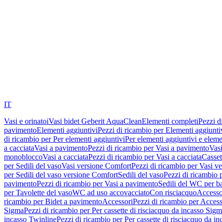
IT
Vasi e orinatoi
Vasi bidet Geberit AquaClean
Elementi completi
Pezzi d
pavimento
Elementi aggiuntivi
Pezzi di ricambio per Elementi aggiunti
di ricambio per Per elementi aggiuntivi
Per elementi aggiuntivi e eleme
a cacciata
Vasi a pavimento
Pezzi di ricambio per Vasi a pavimento
Vasi
monoblocco
Vasi a cacciata
Pezzi di ricambio per Vasi a cacciata
Casset
per Sedili del vaso
Vasi versione Comfort
Pezzi di ricambio per Vasi v
per Sedili del vaso versione Comfort
Sedili del vaso
Pezzi di ricambio p
pavimento
Pezzi di ricambio per Vasi a pavimento
Sedili del WC per b
per Tavolette del vaso
WC ad uso accovacciato
Con risciacquo
Accesso
ricambio per Bidet a pavimento
Accessori
Pezzi di ricambio per Access
Sigma
Pezzi di ricambio per Per cassette di risciacquo da incasso Sig
incasso Twinline
Pezzi di ricambio per Per cassette di risciacquo da i