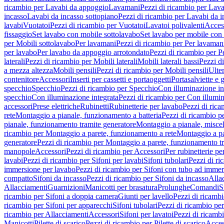
ricambio per Lavabi da appoggio
Lavamani
Pezzi di ricambio per Lav
incasso
Lavabi da incasso sottopiano
Pezzi di ricambio per Lavabi da i
lavabi
Vuotatoi
Pezzi di ricambio per Vuotatoi
Lavatoi polivalenti
Acces
fissaggio
Set lavabo con mobile sottolavabo
Set lavabo per mobile con
per Mobili sottolavabo
Per lavamani
Pezzi di ricambio per Per lavaman
per lavabo
Per lavabo da appoggio arrotondato
Pezzi di ricambio per P
laterali
Pezzi di ricambio per Mobili laterali
Mobili laterali bassi
Pezzi di
a mezza altezza
Mobili pensili
Pezzi di ricambio per Mobili pensili
Ulte
contenitore
Accessori
Inserti per cassetti e portaoggetti
Portasalviette e 
specchio
Specchio
Pezzi di ricambio per Specchio
Con illuminazione in
specchio
Con illuminazione integrata
Pezzi di ricambio per Con illumin
accessori
Prese elettriche
Rubinetti
Rubinetterie per lavabo
Pezzi di rica
rete
Montaggio a pianale, funzionamento a batteria
Pezzi di ricambio p
pianale, funzionamento tramite generatore
Montaggio a pianale, misc
ricambio per Montaggio a parete, funzionamento a rete
Montaggio a pa
generatore
Pezzi di ricambio per Montaggio a parete, funzionamento t
manopole
Accessori
Pezzi di ricambio per Accessori
Per rubinetterie pe
lavabi
Pezzi di ricambio per Sifoni per lavabi
Sifoni tubolari
Pezzi di ri
immersione per lavabo
Pezzi di ricambio per Sifoni con tubo ad immer
compatto
Sifoni da incasso
Pezzi di ricambio per Sifoni da incasso
Alla
Allacciamenti
Guarnizioni
Manicotti per brasatura
Prolunghe
Comandi
S
ricambio per Sifoni a doppia camera
Giunti per lavello
Pezzi di ricambi
ricambio per Sifoni per apparecchi
Sifoni tubolari
Pezzi di ricambio per
ricambio per Allacciamenti
Accessori
Sifoni per lavatoi
Pezzi di ricambi
Manicotti
Pilette di scarico
Pezzi di ricambio per Pilette di scarico
Acces