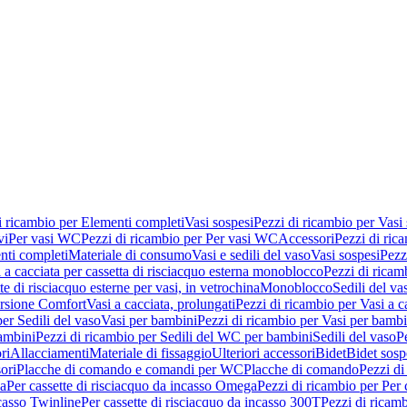
i ricambio per Elementi completi
Vasi sospesi
Pezzi di ricambio per Vasi
vi
Per vasi WC
Pezzi di ricambio per Per vasi WC
Accessori
Pezzi di ric
nti completi
Materiale di consumo
Vasi e sedili del vaso
Vasi sospesi
Pezz
 a cacciata per cassetta di risciacquo esterna monoblocco
Pezzi di ricamb
te di risciacquo esterne per vasi, in vetrochina
Monoblocco
Sedili del va
ersione Comfort
Vasi a cacciata, prolungati
Pezzi di ricambio per Vasi a c
er Sedili del vaso
Vasi per bambini
Pezzi di ricambio per Vasi per bambi
ambini
Pezzi di ricambio per Sedili del WC per bambini
Sedili del vaso
P
ri
Allacciamenti
Materiale di fissaggio
Ulteriori accessori
Bidet
Bidet sosp
ori
Placche di comando e comandi per WC
Placche di comando
Pezzi di
ma
Per cassette di risciacquo da incasso Omega
Pezzi di ricambio per Per
ncasso Twinline
Per cassette di risciacquo da incasso 300T
Pezzi di ricamb