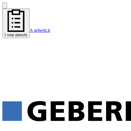
A geberit.it
I miei elenchi