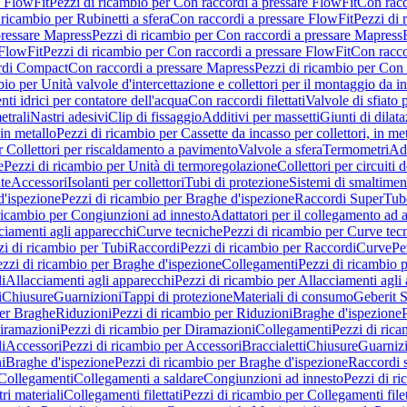
e FlowFit
Pezzi di ricambio per Con raccordi a pressare FlowFit
Con racc
 ricambio per Rubinetti a sfera
Con raccordi a pressare FlowFit
Pezzi di 
pressare Mapress
Pezzi di ricambio per Con raccordi a pressare Mapress
 FlowFit
Pezzi di ricambio per Con raccordi a pressare FlowFit
Con racco
ordi Compact
Con raccordi a pressare Mapress
Pezzi di ricambio per Con 
io per Unità valvole d'intercettazione e collettori per il montaggio da i
ti idrici per contatore dell'acqua
Con raccordi filettati
Valvole di sfiato 
etrali
Nastri adesivi
Clip di fissaggio
Additivi per massetti
Giunti di dilat
 in metallo
Pezzi di ricambio per Cassette da incasso per collettori, in me
r Collettori per riscaldamento a pavimento
Valvole a sfera
Termometri
Ada
e
Pezzi di ricambio per Unità di termoregolazione
Collettori per circuiti d
te
Accessori
Isolanti per collettori
Tubi di protezione
Sistemi di smaltiment
d'ispezione
Pezzi di ricambio per Braghe d'ispezione
Raccordi SuperTub
ricambio per Congiunzioni ad innesto
Adattatori per il collegamento ad al
ciamenti agli apparecchi
Curve tecniche
Pezzi di ricambio per Curve tec
zi di ricambio per Tubi
Raccordi
Pezzi di ricambio per Raccordi
Curve
Pe
zzi di ricambio per Braghe d'ispezione
Collegamenti
Pezzi di ricambio 
li
Allacciamenti agli apparecchi
Pezzi di ricambio per Allacciamenti agli
i
Chiusure
Guarnizioni
Tappi di protezione
Materiali di consumo
Geberit S
per Braghe
Riduzioni
Pezzi di ricambio per Riduzioni
Braghe d'ispezione
iramazioni
Pezzi di ricambio per Diramazioni
Collegamenti
Pezzi di ric
li
Accessori
Pezzi di ricambio per Accessori
Braccialetti
Chiusure
Guarniz
i
Braghe d'ispezione
Pezzi di ricambio per Braghe d'ispezione
Raccordi s
 Collegamenti
Collegamenti a saldare
Congiunzioni ad innesto
Pezzi di r
ri materiali
Collegamenti filettati
Pezzi di ricambio per Collegamenti filet