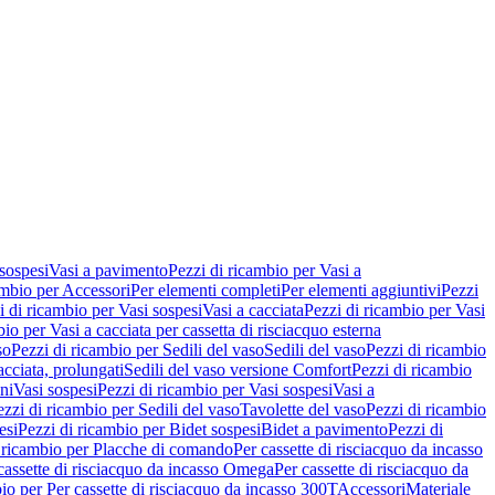
 sospesi
Vasi a pavimento
Pezzi di ricambio per Vasi a
ambio per Accessori
Per elementi completi
Per elementi aggiuntivi
Pezzi
i di ricambio per Vasi sospesi
Vasi a cacciata
Pezzi di ricambio per Vasi
io per Vasi a cacciata per cassetta di risciacquo esterna
so
Pezzi di ricambio per Sedili del vaso
Sedili del vaso
Pezzi di ricambio
acciata, prolungati
Sedili del vaso versione Comfort
Pezzi di ricambio
ni
Vasi sospesi
Pezzi di ricambio per Vasi sospesi
Vasi a
ezzi di ricambio per Sedili del vaso
Tavolette del vaso
Pezzi di ricambio
esi
Pezzi di ricambio per Bidet sospesi
Bidet a pavimento
Pezzi di
 ricambio per Placche di comando
Per cassette di risciacquo da incasso
 cassette di risciacquo da incasso Omega
Per cassette di risciacquo da
io per Per cassette di risciacquo da incasso 300T
Accessori
Materiale