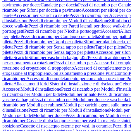
pavimento per docce
Canalette per doccia
Pezzi di ricambio per Canale
ricambio per Sifoni per doccia a pavimento
Accessori per sifoni per d
parete
Accessori per scarichi a parete
Pezzi di ricambio per Accessori pe
d'installazione
Pezzi di ricambio per Moduli d'installazione
Sifoni docci
docce walk-in
Pezzi di ricambio per Pareti laterali per docce walk-in
Ac
portaoggetti
Pezzi di ricambio per Nicchie portaoggetti
Accessori
Allac
per piletta
Pezzi di ricambio per Con tappo per piletta
Sifoni per piatti 
piletta
Pezzi di ricambio per Tappi per piletta
Sifoni per piatti doccia, d
piletta
Pezzi di ricambio per Senza tappo per piletta
Tappi per piletta
Pez
piletta
Pezzi di ricambio per Senza tappo per piletta
Accessori per sifoni
piletta
Scarichi
Sifoni per vasche da bagno, d52
Pezzi di ricambio per S
per azionamento a rotazione
Pezzi di ricambio per Accessori di compl
rotazione ed erogazione al troppopieno
Accessori di completamento pe
erogazione al troppopieno
Con azionamento a pressione PushControl
P
ricambio per Accessori di completamento per comando a pressione P
piletta
Allacciamenti idrici
Sistemi di installazione e di risciacquo
Geber
Accessori
Moduli d'installazione
Pezzi di ricambio per Moduli d'install
di ricambio per Moduli per bidet
Moduli per orinatoi
Pezzi di ricambio 
vasche da bagno
Pezzi di ricambio per Moduli per docce e vasche da
ricambio per Moduli per rubinetti
Moduli per carichi agenti sulle mens
d'installazione
Pezzi di ricambio per Moduli d'installazione
Moduli pe
Moduli per bidet
Moduli per docce
Pezzi di ricambio per Moduli per d
ricambio per Cassette di risciacquo esterne per vasi, in materiale sintet
posizione
Cassette di risciacquo esterne per vasi, in ceramica
Pezzi di r