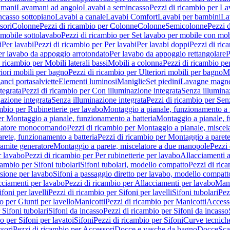
amani
Lavamani ad angolo
Lavabi a semincasso
Pezzi di ricambio per La
ncasso sottopiano
Lavabi a canale
Lavabi Comfort
Lavabi per bambini
La
sori
Colonne
Pezzi di ricambio per Colonne
Colonne
Semicolonne
Pezzi 
 mobile sottolavabo
Pezzi di ricambio per Set lavabo per mobile con mob
i
Per lavabi
Pezzi di ricambio per Per lavabi
Per lavabi doppi
Pezzi di ric
er lavabo da appoggio arrotondato
Per lavabo da appoggio rettangolare
P
 ricambio per Mobili laterali bassi
Mobili a colonna
Pezzi di ricambio pe
riori mobili per bagno
Pezzi di ricambio per Ulteriori mobili per bagno
Me
ganci portasalviette
Elementi luminosi
Maniglie
Set piedini
Lavagne magne
tegrata
Pezzi di ricambio per Con illuminazione integrata
Senza illumina
azione integrata
Senza illuminazione integrata
Pezzi di ricambio per Sen
mbio per Rubinetterie per lavabo
Montaggio a pianale, funzionamento a 
er Montaggio a pianale, funzionamento a batteria
Montaggio a pianale, 
elatore monocomando
Pezzi di ricambio per Montaggio a pianale, misc
rete, funzionamento a batteria
Pezzi di ricambio per Montaggio a parete
ramite generatore
Montaggio a parete, miscelatore a due manopole
Pezzi 
r lavabo
Pezzi di ricambio per Per rubinetterie per lavabo
Allacciamenti a
cambio per Sifoni tubolari
Sifoni tubolari, modello compatto
Pezzi di ric
sione per lavabo
Sifoni a passaggio diretto per lavabo, modello compatt
cciamenti per lavabo
Pezzi di ricambio per Allacciamenti per lavabo
Mani
ifoni per lavelli
Pezzi di ricambio per Sifoni per lavelli
Sifoni tubolari
Pez
o per Giunti per lavello
Manicotti
Pezzi di ricambio per Manicotti
Access
 Sifoni tubolari
Sifoni da incasso
Pezzi di ricambio per Sifoni da incasso
o per Sifoni per lavatoi
Sifoni
Pezzi di ricambio per Sifoni
Curve tecnich
sori
Pezzi di ricambio per Accessori
Docce e vasche da bagno
Docce
Sca