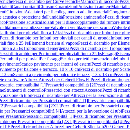
ecniche
Pezzi di ricambio per Curve tecniche
Manicotti di raccordo
Pezzi
ialetti
Canali portanti
Chiusure
Guarnizioni
Protezioni cantiere
Materiali
nti
Giunzioni
Adattatori per il collegamento ad altri materiali
Congiunzio
 acustica e protezione dall'umidità
Protezione antincendio
Pezzi di rica
rico
Protezione acustica
Isolanti per il disaccoppiamento dal rumore intri
midità
Impermeabilizzazione
Valvole di ventilazione per scarico
Valvole d
iali
Imbuti per pluviali fino a 12 l/s
Pezzi di ricambio per Imbuti per pluvi
Pezzi di ricambio per Imbuti per pluviali per canali di gronda
Imbuti per 
ali fino a 25 l/s
Elementi barriera al vapore
Pezzi di ricambio per Elemen
 fino a 25 l/s
Troppopieni d'emergenza
Pezzi di ricambio per Troppopie
Pezzi di ricambio per Per imbuti per pluviali fino a 25 l/s
Fissaggi
Sistem
Per imbuti per pluviali
Per fissaggi
Scarico per tetti convenzionale
Imbuti 
 pavimento
Scarico pavimento per interni ed esterni
Pezzi di ricambio per
pavimento per balcone e terrazzo, 10 x 10 cm
Pezzi di ricambio per Scari
x 13 cm
Scarichi a pavimento per balconi e terrazzi, 13 x 13 cm
Pezzi di 
ete e software
Attrezzi
Attrezzi per Geberit FlowFit
Pezzi di ricambio per
ssatrici compatibilità [1]
Pressatrici compatibilità [2]
Pezzi di ricambio p
one
Strumenti di controllo
Pressatrici con attrezzi
Accessori
Pezzi di ricam
avorazione di tubi
Pezzi di ricambio per Attrezzi per la lavorazione di tub
Pezzi di ricambio per Pressatrici compatibilità [1]
Pressatrici compatibilit
[2]
Pressatrici compatibilità [2XL]
Pezzi di ricambio per Pressatrici comp
o per Pressatrici compatibilità [4]
Attrezzi per la lavorazione di tubi
Pezz
er Pressatrici
Pressatrici compatibilità [1]
Pezzi di ricambio per Pressatric
ambio per Pressatrici compatibilità [2XL]
Pressatrici compatibilità [4]
Pez
rit PE
Pezzi di ricambio per Attrezzi per Geberit Silent-db20 / Geberit 