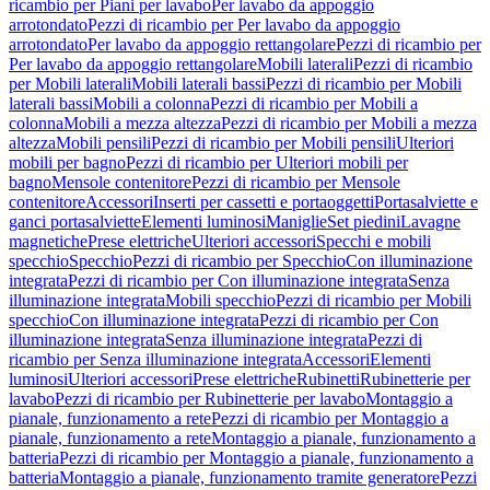
ricambio per Piani per lavabo
Per lavabo da appoggio
arrotondato
Pezzi di ricambio per Per lavabo da appoggio
arrotondato
Per lavabo da appoggio rettangolare
Pezzi di ricambio per
Per lavabo da appoggio rettangolare
Mobili laterali
Pezzi di ricambio
per Mobili laterali
Mobili laterali bassi
Pezzi di ricambio per Mobili
laterali bassi
Mobili a colonna
Pezzi di ricambio per Mobili a
colonna
Mobili a mezza altezza
Pezzi di ricambio per Mobili a mezza
altezza
Mobili pensili
Pezzi di ricambio per Mobili pensili
Ulteriori
mobili per bagno
Pezzi di ricambio per Ulteriori mobili per
bagno
Mensole contenitore
Pezzi di ricambio per Mensole
contenitore
Accessori
Inserti per cassetti e portaoggetti
Portasalviette e
ganci portasalviette
Elementi luminosi
Maniglie
Set piedini
Lavagne
magnetiche
Prese elettriche
Ulteriori accessori
Specchi e mobili
specchio
Specchio
Pezzi di ricambio per Specchio
Con illuminazione
integrata
Pezzi di ricambio per Con illuminazione integrata
Senza
illuminazione integrata
Mobili specchio
Pezzi di ricambio per Mobili
specchio
Con illuminazione integrata
Pezzi di ricambio per Con
illuminazione integrata
Senza illuminazione integrata
Pezzi di
ricambio per Senza illuminazione integrata
Accessori
Elementi
luminosi
Ulteriori accessori
Prese elettriche
Rubinetti
Rubinetterie per
lavabo
Pezzi di ricambio per Rubinetterie per lavabo
Montaggio a
pianale, funzionamento a rete
Pezzi di ricambio per Montaggio a
pianale, funzionamento a rete
Montaggio a pianale, funzionamento a
batteria
Pezzi di ricambio per Montaggio a pianale, funzionamento a
batteria
Montaggio a pianale, funzionamento tramite generatore
Pezzi