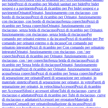
per bidet
Pezzi di ricambio per Moduli sanitari per bidet
Per bidet
sospesi e a pavimento
Pezzi di ricambio per Per bidet sospesi e a
pavimento
Orinatoi
Orinatoi, funzionamento con risciacquo, con
bordo di risciacquo
Pezzi di ricambio per Orinatoi, funzionamento
con risciacquo, con bordo di risciacquo
Senza coperchio
Pezzi di
ricambio per Senza coperchio
Orinatoi, funzionamento con
risciacquo, senza brida di risciacquo
Pezzi di ricambio per Orinatoi,
funzionamento con risciacquo, senza brida di risciacquo
Per
comando per orinatoi esterno o da incasso
Pezzi di ricambio per Per
comando per orinatoi esterno o da incasso
Con comando per
orinatoio integrato
Pezzi di ricambio per Con comando per orinatoio
integrato
Orinatoi, funzionamento con risciacquo, con / per
coperchio
Pezzi di ricambio per Orinatoi, funzionamento con
risciacquo, con / per coperchio
Senza brida di risciacquo
Pezzi di
ricambio per Senza brida di risciacquo
Orinatoi, funzionamento
senza acqua
Pezzi di ricambio per Orinatoi, funzionamento senza
acqua
Senza coperchio
Pezzi di ricambio per Senza coperchio
Pareti
di separazione per orinatoi
Pareti di separazione per orinatoi, in
materiale sintetico
Pareti di separazione per orinatoi, in vetro
Pareti di
separazione per orinatoi, in vetrochina
Accessori
Pezzi di ricambio
per Accessori
Sifoni e accessori sifone
Tubi di risciacquo, curve di
risciacquo e adattatori
Pezzi di ricambio per Tubi di risciacquo, curve
di risciacquo e adattatori
Accessori per erogatore
Materiale di
fissaggio
Comandi per orinatoi
Installazione da incasso
Pezzi di