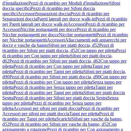
d'installazione
Pezzi di ricambio per Moduli d'installazione
Sifoni
doccia specifici
Pezzi di ricambio per Sifoni doccia
specifici
Accessori
Separazioni doccia
Pezzi di ricambio per
Separazioni doccia
Pareti laterali per docce walk-in
Pezzi di ricambio
per Pareti laterali per docce walk-in
Accessori
Pezzi di ricambio per
Accessori
Nicchie portaoggetti per docce
Pezzi di ricambio per
Nicchie portaoggetti per docce
Nicchie portaoggetti
Pezzi di ricambio
per Nicchie portaoggetti
Accessori
Allacciamenti agli apparecchi per
docce e vasche da bagno
Sifoni per piatti doccia, d52
Pezzi di
ricambio per Sifoni per piatti doccia, d52
Con tappo per piletta
Pezzi
di ricambio per Con tappo per piletta
Sifoni per piatti doccia,
d62
Pezzi di ricambio per Sifoni per piatti doccia, d62
Con tappo per
piletta
Pezzi di ricambio per Con tappo per piletta
Tappi per
piletta
Pezzi di ricambio per Tappi per piletta
Sifoni per piatti doccia,
d90
Pezzi di ricambio per Sifoni per piatti doccia, d90
Con tappo per
piletta
Pezzi di ricambio per Con tappo per piletta
Senza tappo per
piletta
Pezzi di ricambio per Senza tappo per piletta
Tappi per
piletta
Pezzi di ricambio per Tappi per piletta
Sifoni per piatti doccia
Sestra
Pezzi di ricambio per Sifoni per piatti doccia Sestra
Senza
tappo per piletta
Pezzi di ricambio per Senza tappo per
piletta
Accessori per sifoni per piatti doccia
Pezzi di ricambio per
Accessori per sifoni per piatti doccia
Tappi per piletta
Pezzi di
ricambio per Tappi per piletta
Scarichi
Sifoni per vasche da bagno,
d52
Pezzi di ricambio per Sifoni per vasche da bagno, d52
Con
azionamento a rotazione
Pezzi di ricambio per Con azionamento a