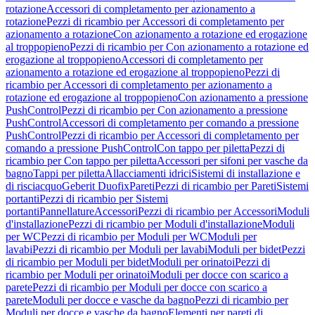
rotazione
Accessori di completamento per azionamento a
rotazione
Pezzi di ricambio per Accessori di completamento per
azionamento a rotazione
Con azionamento a rotazione ed erogazione
al troppopieno
Pezzi di ricambio per Con azionamento a rotazione ed
erogazione al troppopieno
Accessori di completamento per
azionamento a rotazione ed erogazione al troppopieno
Pezzi di
ricambio per Accessori di completamento per azionamento a
rotazione ed erogazione al troppopieno
Con azionamento a pressione
PushControl
Pezzi di ricambio per Con azionamento a pressione
PushControl
Accessori di completamento per comando a pressione
PushControl
Pezzi di ricambio per Accessori di completamento per
comando a pressione PushControl
Con tappo per piletta
Pezzi di
ricambio per Con tappo per piletta
Accessori per sifoni per vasche da
bagno
Tappi per piletta
Allacciamenti idrici
Sistemi di installazione e
di risciacquo
Geberit Duofix
Pareti
Pezzi di ricambio per Pareti
Sistemi
portanti
Pezzi di ricambio per Sistemi
portanti
Pannellature
Accessori
Pezzi di ricambio per Accessori
Moduli
d'installazione
Pezzi di ricambio per Moduli d'installazione
Moduli
per WC
Pezzi di ricambio per Moduli per WC
Moduli per
lavabi
Pezzi di ricambio per Moduli per lavabi
Moduli per bidet
Pezzi
di ricambio per Moduli per bidet
Moduli per orinatoi
Pezzi di
ricambio per Moduli per orinatoi
Moduli per docce con scarico a
parete
Pezzi di ricambio per Moduli per docce con scarico a
parete
Moduli per docce e vasche da bagno
Pezzi di ricambio per
Moduli per docce e vasche da bagno
Elementi per pareti di