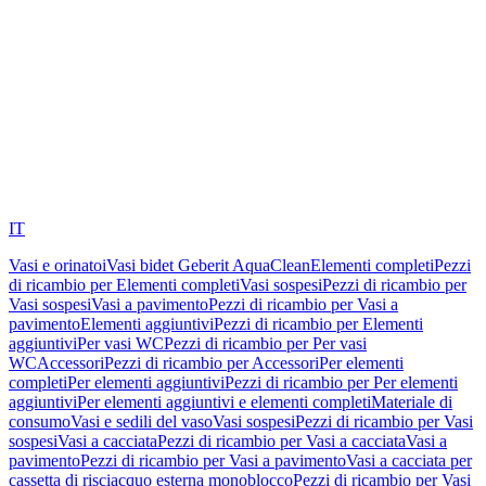
IT
Vasi e orinatoi
Vasi bidet Geberit AquaClean
Elementi completi
Pezzi
di ricambio per Elementi completi
Vasi sospesi
Pezzi di ricambio per
Vasi sospesi
Vasi a pavimento
Pezzi di ricambio per Vasi a
pavimento
Elementi aggiuntivi
Pezzi di ricambio per Elementi
aggiuntivi
Per vasi WC
Pezzi di ricambio per Per vasi
WC
Accessori
Pezzi di ricambio per Accessori
Per elementi
completi
Per elementi aggiuntivi
Pezzi di ricambio per Per elementi
aggiuntivi
Per elementi aggiuntivi e elementi completi
Materiale di
consumo
Vasi e sedili del vaso
Vasi sospesi
Pezzi di ricambio per Vasi
sospesi
Vasi a cacciata
Pezzi di ricambio per Vasi a cacciata
Vasi a
pavimento
Pezzi di ricambio per Vasi a pavimento
Vasi a cacciata per
cassetta di risciacquo esterna monoblocco
Pezzi di ricambio per Vasi