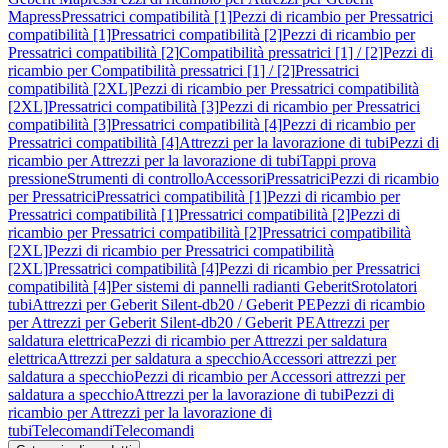
Mapress
Pressatrici compatibilità [1]
Pezzi di ricambio per Pressatrici
compatibilità [1]
Pressatrici compatibilità [2]
Pezzi di ricambio per
Pressatrici compatibilità [2]
Compatibilità pressatrici [1] / [2]
Pezzi di
ricambio per Compatibilità pressatrici [1] / [2]
Pressatrici
compatibilità [2XL]
Pezzi di ricambio per Pressatrici compatibilità
[2XL]
Pressatrici compatibilità [3]
Pezzi di ricambio per Pressatrici
compatibilità [3]
Pressatrici compatibilità [4]
Pezzi di ricambio per
Pressatrici compatibilità [4]
Attrezzi per la lavorazione di tubi
Pezzi di
ricambio per Attrezzi per la lavorazione di tubi
Tappi prova
pressione
Strumenti di controllo
Accessori
Pressatrici
Pezzi di ricambio
per Pressatrici
Pressatrici compatibilità [1]
Pezzi di ricambio per
Pressatrici compatibilità [1]
Pressatrici compatibilità [2]
Pezzi di
ricambio per Pressatrici compatibilità [2]
Pressatrici compatibilità
[2XL]
Pezzi di ricambio per Pressatrici compatibilità
[2XL]
Pressatrici compatibilità [4]
Pezzi di ricambio per Pressatrici
compatibilità [4]
Per sistemi di pannelli radianti Geberit
Srotolatori
tubi
Attrezzi per Geberit Silent-db20 / Geberit PE
Pezzi di ricambio
per Attrezzi per Geberit Silent-db20 / Geberit PE
Attrezzi per
saldatura elettrica
Pezzi di ricambio per Attrezzi per saldatura
elettrica
Attrezzi per saldatura a specchio
Accessori attrezzi per
saldatura a specchio
Pezzi di ricambio per Accessori attrezzi per
saldatura a specchio
Attrezzi per la lavorazione di tubi
Pezzi di
ricambio per Attrezzi per la lavorazione di
tubi
Telecomandi
Telecomandi