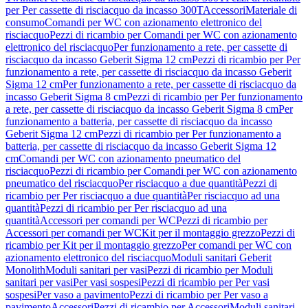
per Per cassette di risciacquo da incasso 300T
Accessori
Materiale di
consumo
Comandi per WC con azionamento elettronico del
risciacquo
Pezzi di ricambio per Comandi per WC con azionamento
elettronico del risciacquo
Per funzionamento a rete, per cassette di
risciacquo da incasso Geberit Sigma 12 cm
Pezzi di ricambio per Per
funzionamento a rete, per cassette di risciacquo da incasso Geberit
Sigma 12 cm
Per funzionamento a rete, per cassette di risciacquo da
incasso Geberit Sigma 8 cm
Pezzi di ricambio per Per funzionamento
a rete, per cassette di risciacquo da incasso Geberit Sigma 8 cm
Per
funzionamento a batteria, per cassette di risciacquo da incasso
Geberit Sigma 12 cm
Pezzi di ricambio per Per funzionamento a
batteria, per cassette di risciacquo da incasso Geberit Sigma 12
cm
Comandi per WC con azionamento pneumatico del
risciacquo
Pezzi di ricambio per Comandi per WC con azionamento
pneumatico del risciacquo
Per risciacquo a due quantità
Pezzi di
ricambio per Per risciacquo a due quantità
Per risciacquo ad una
quantità
Pezzi di ricambio per Per risciacquo ad una
quantità
Accessori per comandi per WC
Pezzi di ricambio per
Accessori per comandi per WC
Kit per il montaggio grezzo
Pezzi di
ricambio per Kit per il montaggio grezzo
Per comandi per WC con
azionamento elettronico del risciacquo
Moduli sanitari Geberit
Monolith
Moduli sanitari per vasi
Pezzi di ricambio per Moduli
sanitari per vasi
Per vasi sospesi
Pezzi di ricambio per Per vasi
sospesi
Per vaso a pavimento
Pezzi di ricambio per Per vaso a
pavimento
Accessori
Pezzi di ricambio per Accessori
Moduli sanitari