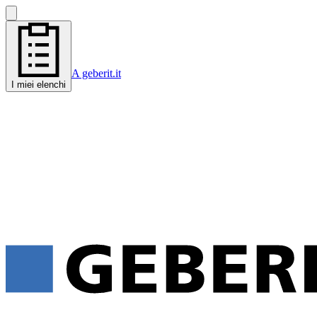
A geberit.it
I miei elenchi