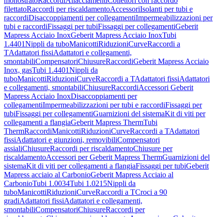
monostrato
Raccordi
Allacciamenti
Collettori con raccordo
filettato
Raccordi per riscaldamento
Accessori
Isolanti per tubi e
raccordi
Disaccoppiamenti per collegamenti
Impermeabilizzazioni per
tubi e raccordi
Fissaggi per tubi
Fissaggi per collegamenti
Geberit
Mapress Acciaio Inox
Geberit Mapress Acciaio Inox
Tubi
1.4401
Nippli da tubo
Manicotti
Riduzioni
Curve
Raccordi a
T
Adattatori fissi
Adattatori e collegamenti,
smontabili
Compensatori
Chiusure
Raccordi
Geberit Mapress Acciaio
Inox, gas
Tubi 1.4401
Nippli da
tubo
Manicotti
Riduzioni
Curve
Raccordi a T
Adattatori fissi
Adattatori
e collegamenti, smontabili
Chiusure
Raccordi
Accessori Geberit
Mapress Acciaio Inox
Disaccoppiamenti per
collegamenti
Impermeabilizzazioni per tubi e raccordi
Fissaggi per
tubi
Fissaggi per collegamenti
Guarnizioni del sistema
Kit di viti per
collegamenti a flangia
Geberit Mapress Therm
Tubi
Therm
Raccordi
Manicotti
Riduzioni
Curve
Raccordi a T
Adattatori
fissi
Adattatori e giunzioni, removibili
Compensatori
assiali
Chiusure
Raccordi per riscaldamento
Chiusure per
riscaldamento
Accessori per Geberit Mapress Therm
Guarnizioni del
sistema
Kit di viti per collegamenti a flangia
Fissaggi per tubi
Geberit
Mapress acciaio al Carbonio
Geberit Mapress Acciaio al
Carbonio
Tubi 1.0034
Tubi 1.0215
Nippli da
tubo
Manicotti
Riduzioni
Curve
Raccordi a T
Croci a 90
gradi
Adattatori fissi
Adattatori e collegamenti,
smontabili
Compensatori
Chiusure
Raccordi per