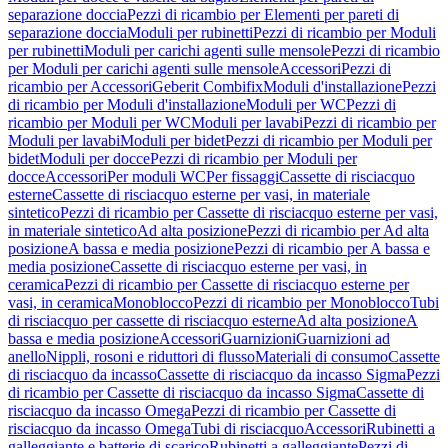
separazione doccia
Pezzi di ricambio per Elementi per pareti di
separazione doccia
Moduli per rubinetti
Pezzi di ricambio per Moduli
per rubinetti
Moduli per carichi agenti sulle mensole
Pezzi di ricambio
per Moduli per carichi agenti sulle mensole
Accessori
Pezzi di
ricambio per Accessori
Geberit Combifix
Moduli d'installazione
Pezzi
di ricambio per Moduli d'installazione
Moduli per WC
Pezzi di
ricambio per Moduli per WC
Moduli per lavabi
Pezzi di ricambio per
Moduli per lavabi
Moduli per bidet
Pezzi di ricambio per Moduli per
bidet
Moduli per docce
Pezzi di ricambio per Moduli per
docce
Accessori
Per moduli WC
Per fissaggi
Cassette di risciacquo
esterne
Cassette di risciacquo esterne per vasi, in materiale
sintetico
Pezzi di ricambio per Cassette di risciacquo esterne per vasi,
in materiale sintetico
Ad alta posizione
Pezzi di ricambio per Ad alta
posizione
A bassa e media posizione
Pezzi di ricambio per A bassa e
media posizione
Cassette di risciacquo esterne per vasi, in
ceramica
Pezzi di ricambio per Cassette di risciacquo esterne per
vasi, in ceramica
Monoblocco
Pezzi di ricambio per Monoblocco
Tubi
di risciacquo per cassette di risciacquo esterne
Ad alta posizione
A
bassa e media posizione
Accessori
Guarnizioni
Guarnizioni ad
anello
Nippli, rosoni e riduttori di flusso
Materiali di consumo
Cassette
di risciacquo da incasso
Cassette di risciacquo da incasso Sigma
Pezzi
di ricambio per Cassette di risciacquo da incasso Sigma
Cassette di
risciacquo da incasso Omega
Pezzi di ricambio per Cassette di
risciacquo da incasso Omega
Tubi di risciacquo
Accessori
Rubinetti a
galleggiante e batterie di scarico
Rubinetti a galleggiante
Pezzi di