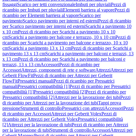
fissaggi
Scarico per tetti convenzionale
Imbuti per pluviali
Pezzi di
ricambio per Imbuti per pluviali
Elementi barriera al vapore
Pezzi di
ricambio per Elementi barriera al vapore
Scarico per
pavimento
Scarico pavimento per interni ed esterni
Pezzi di ricambio
per Scarico pavimento per interni ed esterni
Scarichi a pavimento 10
x 10 cm
Pezzi di ricambio per Scarichi a pavimento 10 x 10
cm
Scarichi a pavimento per balcone e terrazzo, 10 x 10 cm
Pezzi di
ricambio per Scarichi a pavimento per balcone e terrazzo, 10 x 10
cm
Scarichi a pavimento 13 x 13 cm
Pezzi di ricambio per Scarichi a
pavimento 13 x 13 cm
Scarichi a pavimento per balconi e terrazzi, 13
x 13 cm
Pezzi di ricambio per Scarichi a pavimento per balconi e
terrazzi, 13 x 13 cm
Accessori
Pezzi di ricambio per
Accessori
Attrezzi, componenti di rete e software
Attrezzi
Attrezzi per
Geberit FlowFit
Pezzi di ricambio per Attrezzi per Geberit
FlowFit
Pressatrici manuali
Pezzi di ricambio per Pressatrici
manuali
Pressatrici compatibilità [1]
Pezzi di ricambio per Pressatrici
compatibilità [1]
Pressatrici compatibilità [2]
Pezzi di ricambio per
Pressatrici compatibilità [2]
Attrezzi per la lavorazione dei tubi
Pezzi
di ricambio per Attrezzi per la lavorazione dei tubi
Tappi prova
pressione
Strumenti di controllo
Pressatrici con attrezzi
Accessori
Pezzi
di ricambio per Accessori
Attrezzi per Geberit Volex
Pezzi di
ricambio per Attrezzi per Geberit Volex
Pressatrici compatibilità
[2]
Attrezzi per la lavorazione di tubi
Pezzi di ricambio per Attrezzi
per la lavorazione di tubi
Strumenti di controllo
Accessori
Attrezzi per
Geberit Mapress
Pezzi di ricambio per Attrezzi per Geberit