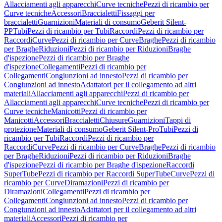
Allacciamenti agli apparecchi
Curve tecniche
Pezzi di ricambio per
Curve tecniche
Accessori
Braccialetti
Fissaggi per
braccialetti
Guarnizioni
Materiali di consumo
Geberit Silent-
PP
Tubi
Pezzi di ricambio per Tubi
Raccordi
Pezzi di ricambio per
Raccordi
Curve
Pezzi di ricambio per Curve
Braghe
Pezzi di ricambio
per Braghe
Riduzioni
Pezzi di ricambio per Riduzioni
Braghe
d'ispezione
Pezzi di ricambio per Braghe
d'ispezione
Collegamenti
Pezzi di ricambio per
Collegamenti
Congiunzioni ad innesto
Pezzi di ricambio per
Congiunzioni ad innesto
Adattatori per il collegamento ad altri
materiali
Allacciamenti agli apparecchi
Pezzi di ricambio per
Allacciamenti agli apparecchi
Curve tecniche
Pezzi di ricambio per
Curve tecniche
Manicotti
Pezzi di ricambio per
Manicotti
Accessori
Braccialetti
Chiusure
Guarnizioni
Tappi di
protezione
Materiali di consumo
Geberit Silent-Pro
Tubi
Pezzi di
ricambio per Tubi
Raccordi
Pezzi di ricambio per
Raccordi
Curve
Pezzi di ricambio per Curve
Braghe
Pezzi di ricambio
per Braghe
Riduzioni
Pezzi di ricambio per Riduzioni
Braghe
d'ispezione
Pezzi di ricambio per Braghe d'ispezione
Raccordi
SuperTube
Pezzi di ricambio per Raccordi SuperTube
Curve
Pezzi di
ricambio per Curve
Diramazioni
Pezzi di ricambio per
Diramazioni
Collegamenti
Pezzi di ricambio per
Collegamenti
Congiunzioni ad innesto
Pezzi di ricambio per
Congiunzioni ad innesto
Adattatori per il collegamento ad altri
materiali
Accessori
Pezzi di ricambio per