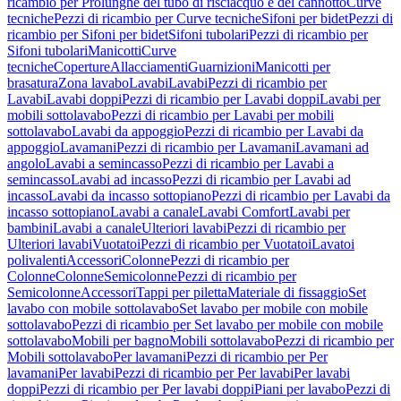
ricambio per Prolunghe del tubo di risciacquo e del cannotto
Curve
tecniche
Pezzi di ricambio per Curve tecniche
Sifoni per bidet
Pezzi di
ricambio per Sifoni per bidet
Sifoni tubolari
Pezzi di ricambio per
Sifoni tubolari
Manicotti
Curve
tecniche
Coperture
Allacciamenti
Guarnizioni
Manicotti per
brasatura
Zona lavabo
Lavabi
Lavabi
Pezzi di ricambio per
Lavabi
Lavabi doppi
Pezzi di ricambio per Lavabi doppi
Lavabi per
mobili sottolavabo
Pezzi di ricambio per Lavabi per mobili
sottolavabo
Lavabi da appoggio
Pezzi di ricambio per Lavabi da
appoggio
Lavamani
Pezzi di ricambio per Lavamani
Lavamani ad
angolo
Lavabi a semincasso
Pezzi di ricambio per Lavabi a
semincasso
Lavabi ad incasso
Pezzi di ricambio per Lavabi ad
incasso
Lavabi da incasso sottopiano
Pezzi di ricambio per Lavabi da
incasso sottopiano
Lavabi a canale
Lavabi Comfort
Lavabi per
bambini
Lavabi a canale
Ulteriori lavabi
Pezzi di ricambio per
Ulteriori lavabi
Vuotatoi
Pezzi di ricambio per Vuotatoi
Lavatoi
polivalenti
Accessori
Colonne
Pezzi di ricambio per
Colonne
Colonne
Semicolonne
Pezzi di ricambio per
Semicolonne
Accessori
Tappi per piletta
Materiale di fissaggio
Set
lavabo con mobile sottolavabo
Set lavabo per mobile con mobile
sottolavabo
Pezzi di ricambio per Set lavabo per mobile con mobile
sottolavabo
Mobili per bagno
Mobili sottolavabo
Pezzi di ricambio per
Mobili sottolavabo
Per lavamani
Pezzi di ricambio per Per
lavamani
Per lavabi
Pezzi di ricambio per Per lavabi
Per lavabi
doppi
Pezzi di ricambio per Per lavabi doppi
Piani per lavabo
Pezzi di