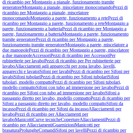
di ricambio per Montaggio a pianale, funzionamento tramite
generatore
Montaggio a pianale, miscelatore monocomando
Pezzi di
ricambio per Montaggio a pianale, miscelatore
monocomando
Montaggio a parete, funzionamento a rete
Pezzi di
ricambio per Montaggio a parete, funzionamento a rete
Montaggio a
parete, funzionamento a batteria
Pezzi di ricambio per Montaggio a
parete, funzionamento a batteria
Montaggio a parete, funzionamento
tramite generatore
Pezzi di ricambio per Montaggio a parete,
funzionamento tramite generatore
Montaggio a parete, miscelatore a
due manopole
Pezzi di ricambio per Montaggio a parete, miscelatore
a due manopole
Accessori
Pezzi di ricambio per Accessori
Per
rubinetterie per lavabo
Pezzi di ricambio per Per rubinetterie per
lavabo
Allacciamenti agli apparecchi per zona lavabo, lavelli,
apparecchi e lavatoi
Sifoni per lavabi
Pezzi di ricambio per Sifoni per
lavabi
Sifoni tubolari
Pezzi di ricambio per Sifoni tubolari
Sifoni
tubolari, modello compatto
Pezzi di ricambio per Sifoni tubolari,
modello compatto
Sifoni con tubo ad immersione per lavabo
Pezzi di
ricambio per Sifoni con tubo ad immersione per lavabo
Sifoni a
passaggio diretto per lavabo, modello compatto
Pezzi di ricambio per
Sifoni a passaggio diretto per lavabo, modello compatto
Sifoni da
incasso
Pezzi di ricambio per Sifoni da incasso
Allacciamenti per
lavabo
Pezzi di ricambio per Allacciamenti per
lavabo
Manicotti
Curve tecniche
Coperture
Allacciamenti
Pezzi di
ricambio per Allacciamenti
Guarnizioni
Manicotti per
brasatura
Prolunghe
Comandi
Sifoni per lavelli
Pezzi di ricambio per