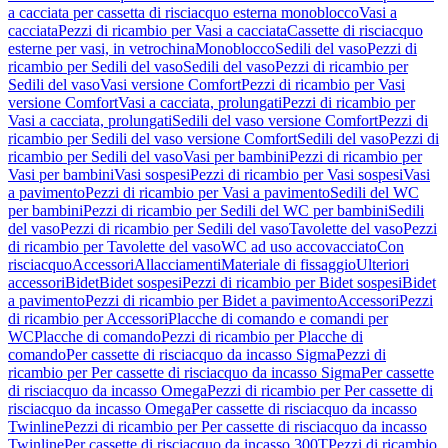
a cacciata per cassetta di risciacquo esterna monoblocco
Vasi a
cacciata
Pezzi di ricambio per Vasi a cacciata
Cassette di risciacquo
esterne per vasi, in vetrochina
Monoblocco
Sedili del vaso
Pezzi di
ricambio per Sedili del vaso
Sedili del vaso
Pezzi di ricambio per
Sedili del vaso
Vasi versione Comfort
Pezzi di ricambio per Vasi
versione Comfort
Vasi a cacciata, prolungati
Pezzi di ricambio per
Vasi a cacciata, prolungati
Sedili del vaso versione Comfort
Pezzi di
ricambio per Sedili del vaso versione Comfort
Sedili del vaso
Pezzi di
ricambio per Sedili del vaso
Vasi per bambini
Pezzi di ricambio per
Vasi per bambini
Vasi sospesi
Pezzi di ricambio per Vasi sospesi
Vasi
a pavimento
Pezzi di ricambio per Vasi a pavimento
Sedili del WC
per bambini
Pezzi di ricambio per Sedili del WC per bambini
Sedili
del vaso
Pezzi di ricambio per Sedili del vaso
Tavolette del vaso
Pezzi
di ricambio per Tavolette del vaso
WC ad uso accovacciato
Con
risciacquo
Accessori
Allacciamenti
Materiale di fissaggio
Ulteriori
accessori
Bidet
Bidet sospesi
Pezzi di ricambio per Bidet sospesi
Bidet
a pavimento
Pezzi di ricambio per Bidet a pavimento
Accessori
Pezzi
di ricambio per Accessori
Placche di comando e comandi per
WC
Placche di comando
Pezzi di ricambio per Placche di
comando
Per cassette di risciacquo da incasso Sigma
Pezzi di
ricambio per Per cassette di risciacquo da incasso Sigma
Per cassette
di risciacquo da incasso Omega
Pezzi di ricambio per Per cassette di
risciacquo da incasso Omega
Per cassette di risciacquo da incasso
Twinline
Pezzi di ricambio per Per cassette di risciacquo da incasso
Twinline
Per cassette di risciacquo da incasso 300T
Pezzi di ricambio