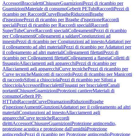
Accessori
Braccialetti
Chiusure
Guarnizioni
Pezzi di ricambio per
Guarnizioni
Materiale di consumo
Geberit PE
Tubi
Raccordi
Pezzi di
ricambio per Raccordi
Curve
Braghe
Riduzioni
Braghe
d'ispezione
Pezzi di ricambio per Braghe d'ispezione
Raccordi
speciali
Pezzi di ricambio per Raccordi speciali
Raccordi
SuperTube
Curve
Raccordi speciali
Collegamenti
Pezzi di ricambio
per Collegamenti
Collegamenti a saldare
Congiunzioni ad
innesto
Pezzi di ricambio per Congiunzioni ad innesto
Adattatori per
il collegamento ad altri materiali
Pezzi di ricambio per Adattatori per
il collegamento ad altri materiali
Collegamenti filettati
Pezzi di
ricambio per Collegamenti filettati
Collegamenti a flangia
Colletti di
fissaggio
Allacciamenti agli apparecchi
Pezzi di ricambio per
Allacciamenti agli apparecchi
Curve tecniche
Pezzi di ricambio per
Curve tecniche
Manicotti di raccordo
Pezzi di ricambio per Manicotti
di raccordo
Sifoni a chiocciola
Pezzi di ricambio per Sifoni a
chiocciola
Accessori
Braccialetti
Fissaggi per braccialetti
Canali
portanti
Chiusure
Guarnizioni
Protezioni cantiere
Materiali di
consumo
Geberit PP-
HT
Tubi
Raccordi
Curve
Diramazioni
Riduzioni
Braghe
d'ispezione
Aumenti
Giunzioni
Adattatori per il collegamento ad altri
materiali
Congiunzioni ad innesto
Allacciamenti agli
apparecchi
Curve tecniche
Raccordi
diritti
Accessori
Chiusure
Guarnizioni
Protezione antincendio,
protezione acustica e protezione dall'umidità
Protezione
antincendio
Pezzi di ricambio per Protezione antincendio
Protezione