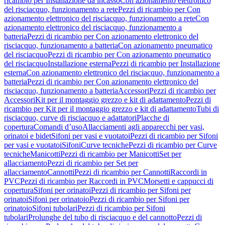
ricambio per Installazione da incasso
Con azionamento elettronico
del risciacquo, funzionamento a rete
Pezzi di ricambio per Con
azionamento elettronico del risciacquo, funzionamento a rete
Con
azionamento elettronico del risciacquo, funzionamento a
batteria
Pezzi di ricambio per Con azionamento elettronico del
risciacquo, funzionamento a batteria
Con azionamento pneumatico
del risciacquo
Pezzi di ricambio per Con azionamento pneumatico
del risciacquo
Installazione esterna
Pezzi di ricambio per Installazione
esterna
Con azionamento elettronico del risciacquo, funzionamento a
batteria
Pezzi di ricambio per Con azionamento elettronico del
risciacquo, funzionamento a batteria
Accessori
Pezzi di ricambio per
Accessori
Kit per il montaggio grezzo e kit di adattamento
Pezzi di
ricambio per Kit per il montaggio grezzo e kit di adattamento
Tubi di
risciacquo, curve di risciacquo e adattatori
Placche di
copertura
Comandi d’uso
Allacciamenti agli apparecchi per vasi,
orinatoi e bidet
Sifoni per vasi e vuotatoi
Pezzi di ricambio per Sifoni
per vasi e vuotatoi
Sifoni
Curve tecniche
Pezzi di ricambio per Curve
tecniche
Manicotti
Pezzi di ricambio per Manicotti
Set per
allacciamento
Pezzi di ricambio per Set per
allacciamento
Cannotti
Pezzi di ricambio per Cannotti
Raccordi in
PVC
Pezzi di ricambio per Raccordi in PVC
Morsetti e cappucci di
copertura
Sifoni per orinatoi
Pezzi di ricambio per Sifoni per
orinatoi
Sifoni per orinatoio
Pezzi di ricambio per Sifoni per
orinatoio
Sifoni tubolari
Pezzi di ricambio per Sifoni
tubolari
Prolunghe del tubo di risciacquo e del cannotto
Pezzi di