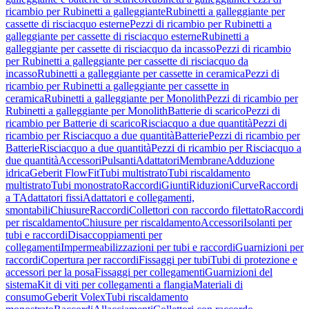
ricambio per Rubinetti a galleggiante
Rubinetti a galleggiante per
cassette di risciacquo esterne
Pezzi di ricambio per Rubinetti a
galleggiante per cassette di risciacquo esterne
Rubinetti a
galleggiante per cassette di risciacquo da incasso
Pezzi di ricambio
per Rubinetti a galleggiante per cassette di risciacquo da
incasso
Rubinetti a galleggiante per cassette in ceramica
Pezzi di
ricambio per Rubinetti a galleggiante per cassette in
ceramica
Rubinetti a galleggiante per Monolith
Pezzi di ricambio per
Rubinetti a galleggiante per Monolith
Batterie di scarico
Pezzi di
ricambio per Batterie di scarico
Risciacquo a due quantità
Pezzi di
ricambio per Risciacquo a due quantità
Batterie
Pezzi di ricambio per
Batterie
Risciacquo a due quantità
Pezzi di ricambio per Risciacquo a
due quantità
Accessori
Pulsanti
Adattatori
Membrane
Adduzione
idrica
Geberit FlowFit
Tubi multistrato
Tubi riscaldamento
multistrato
Tubi monostrato
Raccordi
Giunti
Riduzioni
Curve
Raccordi
a T
Adattatori fissi
Adattatori e collegamenti,
smontabili
Chiusure
Raccordi
Collettori con raccordo filettato
Raccordi
per riscaldamento
Chiusure per riscaldamento
Accessori
Isolanti per
tubi e raccordi
Disaccoppiamenti per
collegamenti
Impermeabilizzazioni per tubi e raccordi
Guarnizioni per
raccordi
Copertura per raccordi
Fissaggi per tubi
Tubi di protezione e
accessori per la posa
Fissaggi per collegamenti
Guarnizioni del
sistema
Kit di viti per collegamenti a flangia
Materiali di
consumo
Geberit Volex
Tubi riscaldamento