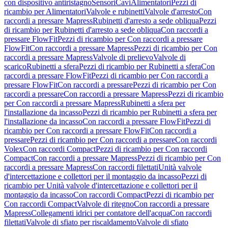
con dispositivo antiristagno
Sensori
Cavi
Alimentatori
Pezzi di
ricambio per Alimentatori
Valvole e rubinetti
Valvole d'arresto
Con
raccordi a pressare Mapress
Rubinetti d'arresto a sede obliqua
Pezzi
di ricambio per Rubinetti d'arresto a sede obliqua
Con raccordi a
pressare FlowFit
Pezzi di ricambio per Con raccordi a pressare
FlowFit
Con raccordi a pressare Mapress
Pezzi di ricambio per Con
raccordi a pressare Mapress
Valvole di prelievo
Valvole di
scarico
Rubinetti a sfera
Pezzi di ricambio per Rubinetti a sfera
Con
raccordi a pressare FlowFit
Pezzi di ricambio per Con raccordi a
pressare FlowFit
Con raccordi a pressare
Pezzi di ricambio per Con
raccordi a pressare
Con raccordi a pressare Mapress
Pezzi di ricambio
per Con raccordi a pressare Mapress
Rubinetti a sfera per
l'installazione da incasso
Pezzi di ricambio per Rubinetti a sfera per
l'installazione da incasso
Con raccordi a pressare FlowFit
Pezzi di
ricambio per Con raccordi a pressare FlowFit
Con raccordi a
pressare
Pezzi di ricambio per Con raccordi a pressare
Con raccordi
Volex
Con raccordi Compact
Pezzi di ricambio per Con raccordi
Compact
Con raccordi a pressare Mapress
Pezzi di ricambio per Con
raccordi a pressare Mapress
Con raccordi filettati
Unità valvole
d'intercettazione e collettori per il montaggio da incasso
Pezzi di
ricambio per Unità valvole d'intercettazione e collettori per il
montaggio da incasso
Con raccordi Compact
Pezzi di ricambio per
Con raccordi Compact
Valvole di ritegno
Con raccordi a pressare
Mapress
Collegamenti idrici per contatore dell'acqua
Con raccordi
filettati
Valvole di sfiato per riscaldamento
Valvole di sfiato