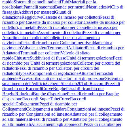
rapido
Sistemi di pannelli radianti
Tubi
Materiali per la
posa
Isolanti
Pannelli sagomati
Bande perimetrali
Nastri adesivi
Clip di
fissaggio
Additivi per massetti
Giunti di
dilatazione
Reggicurve
Cassette da incasso per collettori
Pezzi di
ricambio per Cassette da incasso per collettori
Cassette da incasso per
collettori, in metallo
Pezzi di ricambio per Cassette da incasso per
collettori, in metallo
Assortimento di collettori
Pezzi di ricambio per
Assortimento di collettori
Collettori per riscaldamento a
pavimento
Pezzi di ricambio per Collettori per riscaldamento a
pavimento
Valvole a sfera
Termometri
Adattatori
Pezzi di ricambio per
Adattatori
Terminali per collettori
Valvole di sfiato
rapido
Chiusure
Suddivisori di flusso
Unità di termoregolazione
Pezzi
di ricambio per Unità di termoregolazione
Collettori per circuiti dei
radiatori
Pezzi di ricambio per Collettori per circuiti dei
radiatori
Bypass
Componenti di regolazione
Attuatori
Termostati
ambiente
Accessori
Isolanti per collettori
Tubi di protezione
Sistemi di
smaltimento dell’edificio
Geberit Silent-db20
Tubi
Raccordi
Pezzi di
ricambio per Raccordi
Curve
Braghe
Pezzi di ricambio per
Braghe
Riduzioni
Braghe d'ispezione
Pezzi di ricambio per Braghe
d'ispezione
Raccordi SuperTube
Curve
Raccordi
speciali
Collegamenti
Pezzi di ricambio per
Collegamenti
Collegamenti a saldare
Congiunzioni ad innesto
Pezzi di
ricambio per Congiunzioni ad innesto
Adattatori per il collegamento
ad altri materiali
Pezzi di ricambio per Adattatori per il collegamento
ad altri materiali
Allacciamenti agli apparecchi
Pezzi di ricambio per