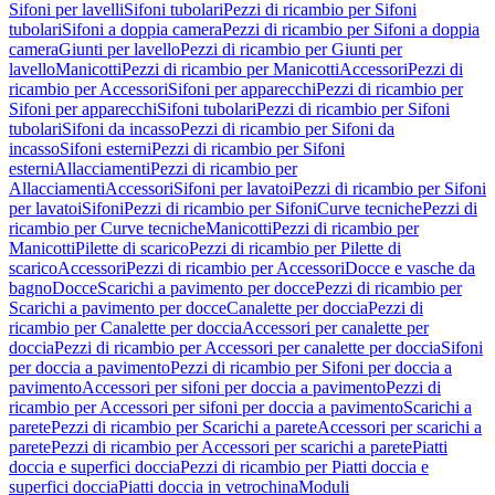
Sifoni per lavelli
Sifoni tubolari
Pezzi di ricambio per Sifoni
tubolari
Sifoni a doppia camera
Pezzi di ricambio per Sifoni a doppia
camera
Giunti per lavello
Pezzi di ricambio per Giunti per
lavello
Manicotti
Pezzi di ricambio per Manicotti
Accessori
Pezzi di
ricambio per Accessori
Sifoni per apparecchi
Pezzi di ricambio per
Sifoni per apparecchi
Sifoni tubolari
Pezzi di ricambio per Sifoni
tubolari
Sifoni da incasso
Pezzi di ricambio per Sifoni da
incasso
Sifoni esterni
Pezzi di ricambio per Sifoni
esterni
Allacciamenti
Pezzi di ricambio per
Allacciamenti
Accessori
Sifoni per lavatoi
Pezzi di ricambio per Sifoni
per lavatoi
Sifoni
Pezzi di ricambio per Sifoni
Curve tecniche
Pezzi di
ricambio per Curve tecniche
Manicotti
Pezzi di ricambio per
Manicotti
Pilette di scarico
Pezzi di ricambio per Pilette di
scarico
Accessori
Pezzi di ricambio per Accessori
Docce e vasche da
bagno
Docce
Scarichi a pavimento per docce
Pezzi di ricambio per
Scarichi a pavimento per docce
Canalette per doccia
Pezzi di
ricambio per Canalette per doccia
Accessori per canalette per
doccia
Pezzi di ricambio per Accessori per canalette per doccia
Sifoni
per doccia a pavimento
Pezzi di ricambio per Sifoni per doccia a
pavimento
Accessori per sifoni per doccia a pavimento
Pezzi di
ricambio per Accessori per sifoni per doccia a pavimento
Scarichi a
parete
Pezzi di ricambio per Scarichi a parete
Accessori per scarichi a
parete
Pezzi di ricambio per Accessori per scarichi a parete
Piatti
doccia e superfici doccia
Pezzi di ricambio per Piatti doccia e
superfici doccia
Piatti doccia in vetrochina
Moduli