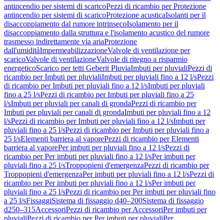
antincendio per sistemi di scarico
Pezzi di ricambio per Protezione
antincendio per sistemi di scarico
Protezione acustica
Isolanti per il
disaccoppiamento dal rumore intrinseco
Isolamento per il
disaccoppiamento dalla struttura e l'isolamento acustico del rumore
trasmesso indirettamente via aria
Protezione
dall'umidità
Impermeabilizzazione
Valvole di ventilazione per
scarico
Valvole di ventilazione
Valvole di ritegno a risparmio
energetico
Scarico per tetti Geberit Pluvia
Imbuti per pluviali
Pezzi di
ricambio per Imbuti per pluviali
Imbuti per pluviali fino a 12 l/s
Pezzi
di ricambio per Imbuti per pluviali fino a 12 l/s
Imbuti per pluviali
fino a 25 l/s
Pezzi di ricambio per Imbuti per pluviali fino a 25
l/s
Imbuti per pluviali per canali di gronda
Pezzi di ricambio per
Imbuti per pluviali per canali di gronda
Imbuti per pluviali fino a 12
l/s
Pezzi di ricambio per Imbuti per pluviali fino a 12 l/s
Imbuti per
pluviali fino a 25 l/s
Pezzi di ricambio per Imbuti per pluviali fino a
25 l/s
Elementi barriera al vapore
Pezzi di ricambio per Elementi
barriera al vapore
Per imbuti per pluviali fino a 12 l/s
Pezzi di
ricambio per Per imbuti per pluviali fino a 12 l/s
Per imbuti per
pluviali fino a 25 l/s
Troppopieni d'emergenza
Pezzi di ricambio per
Troppopieni d'emergenza
Per imbuti per pluviali fino a 12 l/s
Pezzi di
ricambio per Per imbuti per pluviali fino a 12 l/s
Per imbuti per
pluviali fino a 25 l/s
Pezzi di ricambio per Per imbuti per pluviali fino
a 25 l/s
Fissaggi
Sistema di fissaggio d40–200
Sistema di fissaggio
d250–315
Accessori
Pezzi di ricambio per Accessori
Per imbuti per
pluviali
Pezzi di ricambio per Per imbuti per pluviali
Per