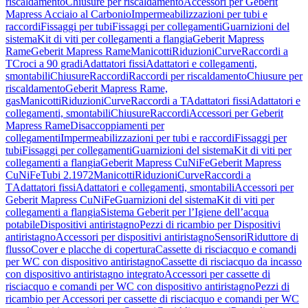
riscaldamento
Chiusure per riscaldamento
Accessori per Geberit
Mapress Acciaio al Carbonio
Impermeabilizzazioni per tubi e
raccordi
Fissaggi per tubi
Fissaggi per collegamenti
Guarnizioni del
sistema
Kit di viti per collegamenti a flangia
Geberit Mapress
Rame
Geberit Mapress Rame
Manicotti
Riduzioni
Curve
Raccordi a
T
Croci a 90 gradi
Adattatori fissi
Adattatori e collegamenti,
smontabili
Chiusure
Raccordi
Raccordi per riscaldamento
Chiusure per
riscaldamento
Geberit Mapress Rame,
gas
Manicotti
Riduzioni
Curve
Raccordi a T
Adattatori fissi
Adattatori e
collegamenti, smontabili
Chiusure
Raccordi
Accessori per Geberit
Mapress Rame
Disaccoppiamenti per
collegamenti
Impermeabilizzazioni per tubi e raccordi
Fissaggi per
tubi
Fissaggi per collegamenti
Guarnizioni del sistema
Kit di viti per
collegamenti a flangia
Geberit Mapress CuNiFe
Geberit Mapress
CuNiFe
Tubi 2.1972
Manicotti
Riduzioni
Curve
Raccordi a
T
Adattatori fissi
Adattatori e collegamenti, smontabili
Accessori per
Geberit Mapress CuNiFe
Guarnizioni del sistema
Kit di viti per
collegamenti a flangia
Sistema Geberit per l’Igiene dell’acqua
potabile
Dispositivi antiristagno
Pezzi di ricambio per Dispositivi
antiristagno
Accessori per dispositivi antiristagno
Sensori
Riduttore di
flusso
Cover e placche di copertura
Cassette di risciacquo e comandi
per WC con dispositivo antiristagno
Cassette di risciacquo da incasso
con dispositivo antiristagno integrato
Accessori per cassette di
risciacquo e comandi per WC con dispositivo antiristagno
Pezzi di
ricambio per Accessori per cassette di risciacquo e comandi per WC