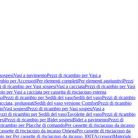
 sospesi
Vasi a pavimento
Pezzi di ricambio per Vasi a
ambio per Accessori
Per elementi completi
Per elementi aggiuntivi
Pezzi
i di ricambio per Vasi sospesi
Vasi a cacciata
Pezzi di ricambio per Vasi
io per Vasi a cacciata per cassetta di risciacquo esterna
so
Pezzi di ricambio per Sedili del vaso
Sedili del vaso
Pezzi di ricambio
acciata, prolungati
Sedili del vaso versione Comfort
Pezzi di ricambio
ni
Vasi sospesi
Pezzi di ricambio per Vasi sospesi
Vasi a
ezzi di ricambio per Sedili del vaso
Tavolette del vaso
Pezzi di ricambio
esi
Pezzi di ricambio per Bidet sospesi
Bidet a pavimento
Pezzi di
 ricambio per Placche di comando
Per cassette di risciacquo da incasso
 cassette di risciacquo da incasso Omega
Per cassette di risciacquo da
io per Per cassette di risciacquo da incasso 300T
Accessori
Materiale