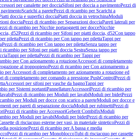
cessori per canalette per doccia
Sifoni per doccia a pavimento
Pezzi di
a pavimento
Scarichi a parete
Pezzi di ricambio per Scarichi a
iatti doccia e superfici doccia
Piatti doccia in vetrochina
Moduli
zioni doccia
Pezzi di ricambio per Separazioni doccia
Pareti laterali per
ezzi di ricambio per Nicchie portaoggetti per docce
Nicchie
occia, d52
Pezzi di ricambio per Sifoni per piatti doccia, d52
Con tappo
er piletta
Pezzi di ricambio per Con tappo per piletta
Tappi per
a
Pezzi di ricambio per Con tappo per piletta
Senza tappo per
i ricambio per Sifoni per piatti doccia Sestra
Senza tappo per
ccia
Tappi per piletta
Pezzi di ricambio per Tappi per
icambio per Con azionamento a rotazione
Accessori di completamento
rogazione al troppopieno
Pezzi di ricambio per Con azionamento a
bio per Accessori di completamento per azionamento a rotazione ed
ri di completamento per comando a pressione PushControl
Pezzi di
tta
Accessori per sifoni per vasche da bagno
Tappi per
mbio per Sistemi portanti
Pannellature
Accessori
Pezzi di ricambio per
lavabi
Pezzi di ricambio per Moduli per lavabi
Moduli per bidet
Pezzi
icambio per Moduli per docce con scarico a parete
Moduli per docce e
menti per pareti di separazione doccia
Moduli per rubinetti
Pezzi di
ori
Pezzi di ricambio per Accessori
Geberit Combifix
Moduli
cambio per Moduli per lavabi
Moduli per bidet
Pezzi di ricambio per
assette di risciacquo esterne per vasi, in materiale sintetico
Pezzi di
edia posizione
Pezzi di ricambio per A bassa e media
cco
Pezzi di ricambio per Monoblocco
Tubi di risciacquo per cassette