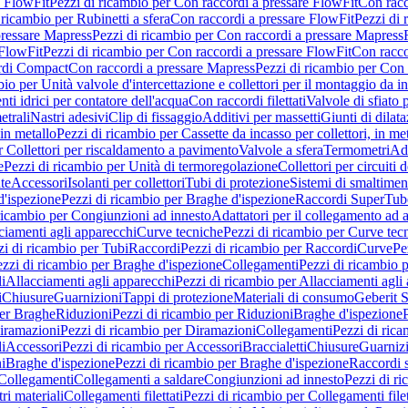
e FlowFit
Pezzi di ricambio per Con raccordi a pressare FlowFit
Con racc
 ricambio per Rubinetti a sfera
Con raccordi a pressare FlowFit
Pezzi di 
pressare Mapress
Pezzi di ricambio per Con raccordi a pressare Mapress
 FlowFit
Pezzi di ricambio per Con raccordi a pressare FlowFit
Con racco
ordi Compact
Con raccordi a pressare Mapress
Pezzi di ricambio per Con 
io per Unità valvole d'intercettazione e collettori per il montaggio da i
ti idrici per contatore dell'acqua
Con raccordi filettati
Valvole di sfiato 
etrali
Nastri adesivi
Clip di fissaggio
Additivi per massetti
Giunti di dilat
 in metallo
Pezzi di ricambio per Cassette da incasso per collettori, in me
r Collettori per riscaldamento a pavimento
Valvole a sfera
Termometri
Ada
e
Pezzi di ricambio per Unità di termoregolazione
Collettori per circuiti d
te
Accessori
Isolanti per collettori
Tubi di protezione
Sistemi di smaltiment
d'ispezione
Pezzi di ricambio per Braghe d'ispezione
Raccordi SuperTub
ricambio per Congiunzioni ad innesto
Adattatori per il collegamento ad al
ciamenti agli apparecchi
Curve tecniche
Pezzi di ricambio per Curve tec
zi di ricambio per Tubi
Raccordi
Pezzi di ricambio per Raccordi
Curve
Pe
zzi di ricambio per Braghe d'ispezione
Collegamenti
Pezzi di ricambio 
li
Allacciamenti agli apparecchi
Pezzi di ricambio per Allacciamenti agli
i
Chiusure
Guarnizioni
Tappi di protezione
Materiali di consumo
Geberit S
per Braghe
Riduzioni
Pezzi di ricambio per Riduzioni
Braghe d'ispezione
iramazioni
Pezzi di ricambio per Diramazioni
Collegamenti
Pezzi di ric
li
Accessori
Pezzi di ricambio per Accessori
Braccialetti
Chiusure
Guarniz
i
Braghe d'ispezione
Pezzi di ricambio per Braghe d'ispezione
Raccordi s
 Collegamenti
Collegamenti a saldare
Congiunzioni ad innesto
Pezzi di r
ri materiali
Collegamenti filettati
Pezzi di ricambio per Collegamenti filet