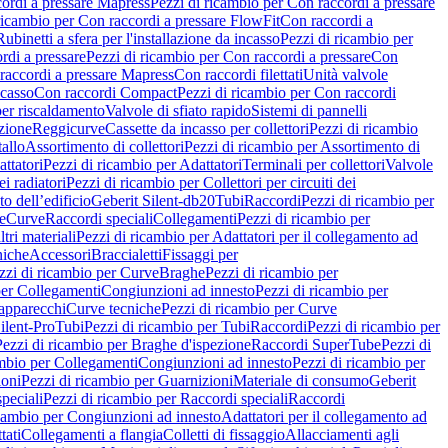
ordi a pressare Mapress
Pezzi di ricambio per Con raccordi a pressare
ricambio per Con raccordi a pressare FlowFit
Con raccordi a
Rubinetti a sfera per l'installazione da incasso
Pezzi di ricambio per
rdi a pressare
Pezzi di ricambio per Con raccordi a pressare
Con
raccordi a pressare Mapress
Con raccordi filettati
Unità valvole
ncasso
Con raccordi Compact
Pezzi di ricambio per Con raccordi
per riscaldamento
Valvole di sfiato rapido
Sistemi di pannelli
azione
Reggicurve
Cassette da incasso per collettori
Pezzi di ricambio
tallo
Assortimento di collettori
Pezzi di ricambio per Assortimento di
ttatori
Pezzi di ricambio per Adattatori
Terminali per collettori
Valvole
ei radiatori
Pezzi di ricambio per Collettori per circuiti dei
o dell’edificio
Geberit Silent-db20
Tubi
Raccordi
Pezzi di ricambio per
e
Curve
Raccordi speciali
Collegamenti
Pezzi di ricambio per
tri materiali
Pezzi di ricambio per Adattatori per il collegamento ad
niche
Accessori
Braccialetti
Fissaggi per
zzi di ricambio per Curve
Braghe
Pezzi di ricambio per
per Collegamenti
Congiunzioni ad innesto
Pezzi di ricambio per
 apparecchi
Curve tecniche
Pezzi di ricambio per Curve
ilent-Pro
Tubi
Pezzi di ricambio per Tubi
Raccordi
Pezzi di ricambio per
Pezzi di ricambio per Braghe d'ispezione
Raccordi SuperTube
Pezzi di
ambio per Collegamenti
Congiunzioni ad innesto
Pezzi di ricambio per
ioni
Pezzi di ricambio per Guarnizioni
Materiale di consumo
Geberit
peciali
Pezzi di ricambio per Raccordi speciali
Raccordi
icambio per Congiunzioni ad innesto
Adattatori per il collegamento ad
tati
Collegamenti a flangia
Colletti di fissaggio
Allacciamenti agli