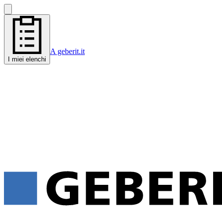
A geberit.it
I miei elenchi