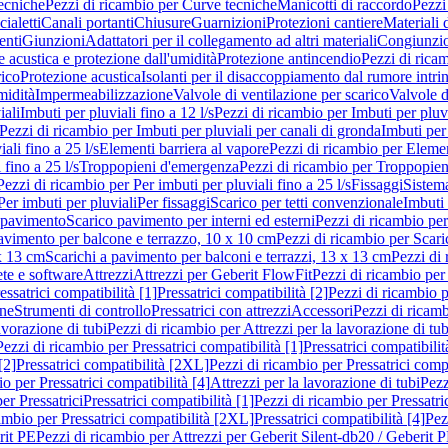
ecniche
Pezzi di ricambio per Curve tecniche
Manicotti di raccordo
Pezzi
ialetti
Canali portanti
Chiusure
Guarnizioni
Protezioni cantiere
Materiali
nti
Giunzioni
Adattatori per il collegamento ad altri materiali
Congiunzio
 acustica e protezione dall'umidità
Protezione antincendio
Pezzi di rica
rico
Protezione acustica
Isolanti per il disaccoppiamento dal rumore intri
midità
Impermeabilizzazione
Valvole di ventilazione per scarico
Valvole d
iali
Imbuti per pluviali fino a 12 l/s
Pezzi di ricambio per Imbuti per pluvi
Pezzi di ricambio per Imbuti per pluviali per canali di gronda
Imbuti per 
ali fino a 25 l/s
Elementi barriera al vapore
Pezzi di ricambio per Elemen
 fino a 25 l/s
Troppopieni d'emergenza
Pezzi di ricambio per Troppopie
Pezzi di ricambio per Per imbuti per pluviali fino a 25 l/s
Fissaggi
Sistem
Per imbuti per pluviali
Per fissaggi
Scarico per tetti convenzionale
Imbuti 
 pavimento
Scarico pavimento per interni ed esterni
Pezzi di ricambio per
pavimento per balcone e terrazzo, 10 x 10 cm
Pezzi di ricambio per Scari
x 13 cm
Scarichi a pavimento per balconi e terrazzi, 13 x 13 cm
Pezzi di 
ete e software
Attrezzi
Attrezzi per Geberit FlowFit
Pezzi di ricambio per
ssatrici compatibilità [1]
Pressatrici compatibilità [2]
Pezzi di ricambio p
one
Strumenti di controllo
Pressatrici con attrezzi
Accessori
Pezzi di ricam
avorazione di tubi
Pezzi di ricambio per Attrezzi per la lavorazione di tub
Pezzi di ricambio per Pressatrici compatibilità [1]
Pressatrici compatibilit
[2]
Pressatrici compatibilità [2XL]
Pezzi di ricambio per Pressatrici comp
o per Pressatrici compatibilità [4]
Attrezzi per la lavorazione di tubi
Pezz
er Pressatrici
Pressatrici compatibilità [1]
Pezzi di ricambio per Pressatric
ambio per Pressatrici compatibilità [2XL]
Pressatrici compatibilità [4]
Pez
rit PE
Pezzi di ricambio per Attrezzi per Geberit Silent-db20 / Geberit 