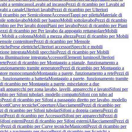
vabi a semincasso
Lavabi ad incasso
Pezzi di ricambio per Lavabi ad
vabi a canale
Ulteriori lavabi
Pezzi di ricambio per Ulteriori
di ricambio per Semicolonne
Accessori
Tappi per piletta
Materiale di
ile sottolavabo
Mobili per bagno
Mobili sottolavabo
Pezzi di ricambio
ambio per Per lavabi doppi
Piani per lavabo
Pezzi di ricambio per Piani
ezzi di ricambio per Per lavabo da appoggio rettangolare
Mobili
r Mobili a colonna
Mobili a mezza altezza
Pezzi di ricambio per Mobili
nsole contenitore
Pezzi di ricambio per Mensole
tiche
Prese elettriche
Ulteriori accessori
Specchi e mobili
zione integrata
Mobili specchio
Pezzi di ricambio per Mobili
za illuminazione integrata
Accessori
Elementi luminosi
Ulteriori
rete
Pezzi di ricambio per Montaggio a pianale, funzionamento a
funzionamento tramite generatore
Pezzi di ricambio per Montaggio a
elatore monocomando
Montaggio a parete, funzionamento a rete
Pezzi di
, funzionamento a batteria
Montaggio a parete, funzionamento tramite
di ricambio per Montaggio a parete, miscelatore a due
gli apparecchi per zona lavabo, lavelli, apparecchi e lavatoi
Sifoni per
ambio per Sifoni tubolari, modello compatto
Sifoni con tubo ad
o
Pezzi di ricambio per Sifoni a passaggio diretto per lavabo, modello
cotti
Curve tecniche
Coperture
Allacciamenti
Pezzi di ricambio per
zi di ricambio per Sifoni tubolari
Sifoni a doppia camera
Pezzi di
ori
Pezzi di ricambio per Accessori
Sifoni per apparecchi
Pezzi di
Sifoni esterni
Pezzi di ricambio per Sifoni esterni
Allacciamenti
Pezzi di
e
Pezzi di ricambio per Curve tecniche
Manicotti
Pezzi di ricambio per
richi a pavimento per docce
Pezzi di ricambio per Scarichi a