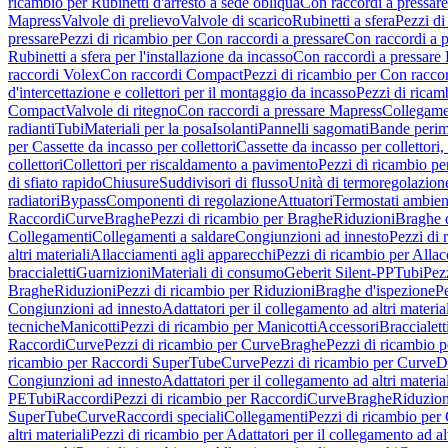
ricambio per Rubinetti d'arresto a sede obliqua
Con raccordi a pressar
Mapress
Valvole di prelievo
Valvole di scarico
Rubinetti a sfera
Pezzi di
pressare
Pezzi di ricambio per Con raccordi a pressare
Con raccordi a 
Rubinetti a sfera per l'installazione da incasso
Con raccordi a pressare
raccordi Volex
Con raccordi Compact
Pezzi di ricambio per Con racc
d'intercettazione e collettori per il montaggio da incasso
Pezzi di ricamb
Compact
Valvole di ritegno
Con raccordi a pressare Mapress
Collegamen
radianti
Tubi
Materiali per la posa
Isolanti
Pannelli sagomati
Bande perim
per Cassette da incasso per collettori
Cassette da incasso per collettori,
collettori
Collettori per riscaldamento a pavimento
Pezzi di ricambio pe
di sfiato rapido
Chiusure
Suddivisori di flusso
Unità di termoregolazion
radiatori
Bypass
Componenti di regolazione
Attuatori
Termostati ambien
Raccordi
Curve
Braghe
Pezzi di ricambio per Braghe
Riduzioni
Braghe 
Collegamenti
Collegamenti a saldare
Congiunzioni ad innesto
Pezzi di 
altri materiali
Allacciamenti agli apparecchi
Pezzi di ricambio per Allac
braccialetti
Guarnizioni
Materiali di consumo
Geberit Silent-PP
Tubi
Pez
Braghe
Riduzioni
Pezzi di ricambio per Riduzioni
Braghe d'ispezione
Pe
Congiunzioni ad innesto
Adattatori per il collegamento ad altri materia
tecniche
Manicotti
Pezzi di ricambio per Manicotti
Accessori
Braccialett
Raccordi
Curve
Pezzi di ricambio per Curve
Braghe
Pezzi di ricambio 
ricambio per Raccordi SuperTube
Curve
Pezzi di ricambio per Curve
D
Congiunzioni ad innesto
Adattatori per il collegamento ad altri materia
PE
Tubi
Raccordi
Pezzi di ricambio per Raccordi
Curve
Braghe
Riduzion
SuperTube
Curve
Raccordi speciali
Collegamenti
Pezzi di ricambio per
altri materiali
Pezzi di ricambio per Adattatori per il collegamento ad alt