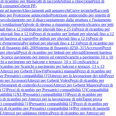
 di ricambio per Manicotti di raccordo
Sifoni a chiocciola
Pezzi di
 di consumo
Geberit PP-
ni ad innesto
Allacciamenti agli apparecchi
Curve tecniche
Raccordi
mbio per Protezione antincendio
Protezione antincendio per sistemi di
nseco
Isolamento per il disaccoppiamento dalla struttura e l'isolamento
i ventilazione
Valvole di ritegno a risparmio energetico
Scarico per tetti
ali fino a 12 l/s
Imbuti per pluviali fino a 25 l/s
Pezzi di ricambio per
pluviali fino a 12 l/s
Pezzi di ricambio per Imbuti per pluviali fino a 12
ti barriera al vapore
Per imbuti per pluviali fino a 12 l/s
Pezzi di
ni d'emergenza
Per imbuti per pluviali fino a 12 l/s
Pezzi di ricambio per
a di fissaggio d40–200
Sistema di fissaggio d250–315
Accessori
Pezzi
per pluviali
Pezzi di ricambio per Imbuti per pluviali
Elementi barriera
 Scarico pavimento per interni ed esterni
Scarichi a pavimento 10 x 10
chi a pavimento per balcone e terrazzo, 10 x 10 cm
Scarichi a
ricambio per Scarichi a pavimento per balconi e terrazzi, 13 x 13
 Attrezzi per Geberit FlowFit
Pressatrici manuali
Pezzi di ricambio per
er Pressatrici compatibilità [2]
Attrezzi per la lavorazione dei tubi
Pezzi
bio per Accessori
Attrezzi per Geberit Volex
Pezzi di ricambio per
i
Strumenti di controllo
Accessori
Attrezzi per Geberit Mapress
Pezzi di
à [2]
Pezzi di ricambio per Pressatrici compatibilità [2]
Compatibilità
atibilità [2XL]
Pressatrici compatibilità [3]
Pezzi di ricambio per
i di ricambio per Attrezzi per la lavorazione di tubi
Tappi prova
i compatibilità [1]
Pressatrici compatibilità [2]
Pezzi di ricambio per
zi di ricambio per Pressatrici compatibilità [4]
Per sistemi di pannelli
PE
Attrezzi per saldatura elettrica
Pezzi di ricambio per Attrezzi per