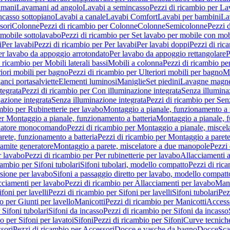
amani
Lavamani ad angolo
Lavabi a semincasso
Pezzi di ricambio per La
ncasso sottopiano
Lavabi a canale
Lavabi Comfort
Lavabi per bambini
La
sori
Colonne
Pezzi di ricambio per Colonne
Colonne
Semicolonne
Pezzi 
 mobile sottolavabo
Pezzi di ricambio per Set lavabo per mobile con mob
i
Per lavabi
Pezzi di ricambio per Per lavabi
Per lavabi doppi
Pezzi di ric
er lavabo da appoggio arrotondato
Per lavabo da appoggio rettangolare
P
 ricambio per Mobili laterali bassi
Mobili a colonna
Pezzi di ricambio pe
riori mobili per bagno
Pezzi di ricambio per Ulteriori mobili per bagno
Me
ganci portasalviette
Elementi luminosi
Maniglie
Set piedini
Lavagne magne
tegrata
Pezzi di ricambio per Con illuminazione integrata
Senza illumina
azione integrata
Senza illuminazione integrata
Pezzi di ricambio per Sen
mbio per Rubinetterie per lavabo
Montaggio a pianale, funzionamento a 
er Montaggio a pianale, funzionamento a batteria
Montaggio a pianale, 
elatore monocomando
Pezzi di ricambio per Montaggio a pianale, misc
rete, funzionamento a batteria
Pezzi di ricambio per Montaggio a parete
ramite generatore
Montaggio a parete, miscelatore a due manopole
Pezzi 
r lavabo
Pezzi di ricambio per Per rubinetterie per lavabo
Allacciamenti a
cambio per Sifoni tubolari
Sifoni tubolari, modello compatto
Pezzi di ric
sione per lavabo
Sifoni a passaggio diretto per lavabo, modello compatt
cciamenti per lavabo
Pezzi di ricambio per Allacciamenti per lavabo
Mani
ifoni per lavelli
Pezzi di ricambio per Sifoni per lavelli
Sifoni tubolari
Pez
o per Giunti per lavello
Manicotti
Pezzi di ricambio per Manicotti
Access
 Sifoni tubolari
Sifoni da incasso
Pezzi di ricambio per Sifoni da incasso
o per Sifoni per lavatoi
Sifoni
Pezzi di ricambio per Sifoni
Curve tecnich
sori
Pezzi di ricambio per Accessori
Docce e vasche da bagno
Docce
Sca