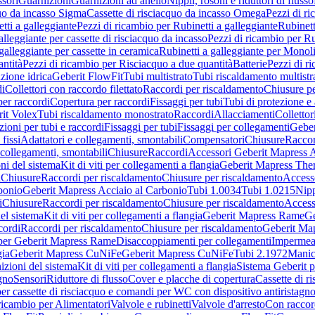
sori
Guarnizioni
Guarnizioni ad anello
Nippli, rosoni e riduttori di flusso
quo da incasso Sigma
Cassette di risciacquo da incasso Omega
Pezzi di r
tti a galleggiante
Pezzi di ricambio per Rubinetti a galleggiante
Rubinett
alleggiante per cassette di risciacquo da incasso
Pezzi di ricambio per Ru
galleggiante per cassette in ceramica
Rubinetti a galleggiante per Monol
ntità
Pezzi di ricambio per Risciacquo a due quantità
Batterie
Pezzi di r
ione idrica
Geberit FlowFit
Tubi multistrato
Tubi riscaldamento multistr
i
Collettori con raccordo filettato
Raccordi per riscaldamento
Chiusure pe
per raccordi
Copertura per raccordi
Fissaggi per tubi
Tubi di protezione e 
it Volex
Tubi riscaldamento monostrato
Raccordi
Allacciamenti
Collettor
ioni per tubi e raccordi
Fissaggi per tubi
Fissaggi per collegamenti
Geber
 fissi
Adattatori e collegamenti, smontabili
Compensatori
Chiusure
Raccor
 collegamenti, smontabili
Chiusure
Raccordi
Accessori Geberit Mapress 
ni del sistema
Kit di viti per collegamenti a flangia
Geberit Mapress The
i
Chiusure
Raccordi per riscaldamento
Chiusure per riscaldamento
Access
bonio
Geberit Mapress Acciaio al Carbonio
Tubi 1.0034
Tubi 1.0215
Nipp
i
Chiusure
Raccordi per riscaldamento
Chiusure per riscaldamento
Access
el sistema
Kit di viti per collegamenti a flangia
Geberit Mapress Rame
Ge
cordi
Raccordi per riscaldamento
Chiusure per riscaldamento
Geberit Ma
per Geberit Mapress Rame
Disaccoppiamenti per collegamenti
Impermeab
gia
Geberit Mapress CuNiFe
Geberit Mapress CuNiFe
Tubi 2.1972
Manic
izioni del sistema
Kit di viti per collegamenti a flangia
Sistema Geberit p
agno
Sensori
Riduttore di flusso
Cover e placche di copertura
Cassette di r
er cassette di risciacquo e comandi per WC con dispositivo antiristagn
ricambio per Alimentatori
Valvole e rubinetti
Valvole d'arresto
Con raccor