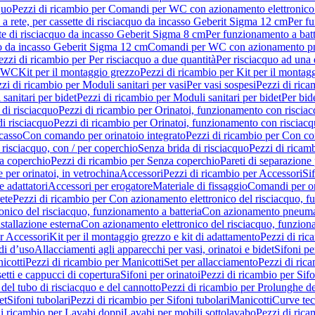
quo
Pezzi di ricambio per Comandi per WC con azionamento elettronico 
a rete, per cassette di risciacquo da incasso Geberit Sigma 12 cm
Per fu
tte di risciacquo da incasso Geberit Sigma 8 cm
Per funzionamento a batt
quo da incasso Geberit Sigma 12 cm
Comandi per WC con azionamento pne
ezzi di ricambio per Per risciacquo a due quantità
Per risciacquo ad una 
r WC
Kit per il montaggio grezzo
Pezzi di ricambio per Kit per il montag
zi di ricambio per Moduli sanitari per vasi
Per vasi sospesi
Pezzi di rica
sanitari per bidet
Pezzi di ricambio per Moduli sanitari per bidet
Per bid
di risciacquo
Pezzi di ricambio per Orinatoi, funzionamento con risciac
i risciacquo
Pezzi di ricambio per Orinatoi, funzionamento con risciacq
ncasso
Con comando per orinatoio integrato
Pezzi di ricambio per Con co
risciacquo, con / per coperchio
Senza brida di risciacquo
Pezzi di ricam
a coperchio
Pezzi di ricambio per Senza coperchio
Pareti di separazione 
e per orinatoi, in vetrochina
Accessori
Pezzi di ricambio per Accessori
Si
e adattatori
Accessori per erogatore
Materiale di fissaggio
Comandi per or
ete
Pezzi di ricambio per Con azionamento elettronico del risciacquo, f
onico del risciacquo, funzionamento a batteria
Con azionamento pneumat
stallazione esterna
Con azionamento elettronico del risciacquo, funziona
r Accessori
Kit per il montaggio grezzo e kit di adattamento
Pezzi di ric
i d’uso
Allacciamenti agli apparecchi per vasi, orinatoi e bidet
Sifoni pe
icotti
Pezzi di ricambio per Manicotti
Set per allacciamento
Pezzi di ric
etti e cappucci di copertura
Sifoni per orinatoi
Pezzi di ricambio per Sifo
del tubo di risciacquo e del cannotto
Pezzi di ricambio per Prolunghe de
et
Sifoni tubolari
Pezzi di ricambio per Sifoni tubolari
Manicotti
Curve te
di ricambio per Lavabi doppi
Lavabi per mobili sottolavabo
Pezzi di rica