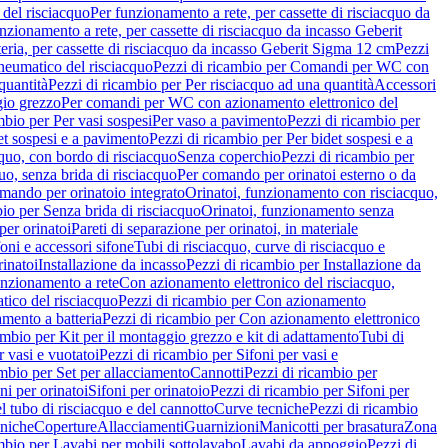
del risciacquo
Per funzionamento a rete, per cassette di risciacquo da
nzionamento a rete, per cassette di risciacquo da incasso Geberit
eria, per cassette di risciacquo da incasso Geberit Sigma 12 cm
Pezzi
umatico del risciacquo
Pezzi di ricambio per Comandi per WC con
quantità
Pezzi di ricambio per Per risciacquo ad una quantità
Accessori
gio grezzo
Per comandi per WC con azionamento elettronico del
mbio per Per vasi sospesi
Per vaso a pavimento
Pezzi di ricambio per
et sospesi e a pavimento
Pezzi di ricambio per Per bidet sospesi e a
quo, con bordo di risciacquo
Senza coperchio
Pezzi di ricambio per
uo, senza brida di risciacquo
Per comando per orinatoi esterno o da
mando per orinatoio integrato
Orinatoi, funzionamento con risciacquo,
bio per Senza brida di risciacquo
Orinatoi, funzionamento senza
per orinatoi
Pareti di separazione per orinatoi, in materiale
foni e accessori sifone
Tubi di risciacquo, curve di risciacquo e
inatoi
Installazione da incasso
Pezzi di ricambio per Installazione da
unzionamento a rete
Con azionamento elettronico del risciacquo,
ico del risciacquo
Pezzi di ricambio per Con azionamento
mento a batteria
Pezzi di ricambio per Con azionamento elettronico
ambio per Kit per il montaggio grezzo e kit di adattamento
Tubi di
r vasi e vuotatoi
Pezzi di ricambio per Sifoni per vasi e
ambio per Set per allacciamento
Cannotti
Pezzi di ricambio per
ni per orinatoi
Sifoni per orinatoio
Pezzi di ricambio per Sifoni per
l tubo di risciacquo e del cannotto
Curve tecniche
Pezzi di ricambio
cniche
Coperture
Allacciamenti
Guarnizioni
Manicotti per brasatura
Zona
mbio per Lavabi per mobili sottolavabo
Lavabi da appoggio
Pezzi di