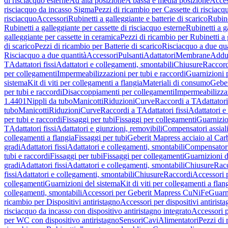
di risciacquo esterne
Ad alta posizione
A bassa e media posizione
Acces
risciacquo da incasso Sigma
Pezzi di ricambio per Cassette di risciac
risciacquo
Accessori
Rubinetti a galleggiante e batterie di scarico
Rubine
Rubinetti a galleggiante per cassette di risciacquo esterne
Rubinetti a g
galleggiante per cassette in ceramica
Pezzi di ricambio per Rubinetti a 
di scarico
Pezzi di ricambio per Batterie di scarico
Risciacquo a due qua
Risciacquo a due quantità
Accessori
Pulsanti
Adattatori
Membrane
Adduz
T
Adattatori fissi
Adattatori e collegamenti, smontabili
Chiusure
Raccord
per collegamenti
Impermeabilizzazioni per tubi e raccordi
Guarnizioni 
sistema
Kit di viti per collegamenti a flangia
Materiali di consumo
Geber
per tubi e raccordi
Disaccoppiamenti per collegamenti
Impermeabilizzaz
1.4401
Nippli da tubo
Manicotti
Riduzioni
Curve
Raccordi a T
Adattatori
tubo
Manicotti
Riduzioni
Curve
Raccordi a T
Adattatori fissi
Adattatori e
per tubi e raccordi
Fissaggi per tubi
Fissaggi per collegamenti
Guarnizio
T
Adattatori fissi
Adattatori e giunzioni, removibili
Compensatori assial
collegamenti a flangia
Fissaggi per tubi
Geberit Mapress acciaio al Car
gradi
Adattatori fissi
Adattatori e collegamenti, smontabili
Compensator
tubi e raccordi
Fissaggi per tubi
Fissaggi per collegamenti
Guarnizioni d
gradi
Adattatori fissi
Adattatori e collegamenti, smontabili
Chiusure
Rac
fissi
Adattatori e collegamenti, smontabili
Chiusure
Raccordi
Accessori 
collegamenti
Guarnizioni del sistema
Kit di viti per collegamenti a flan
collegamenti, smontabili
Accessori per Geberit Mapress CuNiFe
Guarn
ricambio per Dispositivi antiristagno
Accessori per dispositivi antirist
risciacquo da incasso con dispositivo antiristagno integrato
Accessori p
per WC con dispositivo antiristagno
Sensori
Cavi
Alimentatori
Pezzi di 