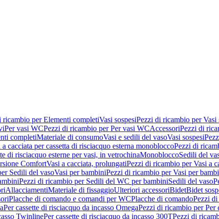
i ricambio per Elementi completi
Vasi sospesi
Pezzi di ricambio per Vasi
vi
Per vasi WC
Pezzi di ricambio per Per vasi WC
Accessori
Pezzi di ric
nti completi
Materiale di consumo
Vasi e sedili del vaso
Vasi sospesi
Pezz
 a cacciata per cassetta di risciacquo esterna monoblocco
Pezzi di ricamb
te di risciacquo esterne per vasi, in vetrochina
Monoblocco
Sedili del va
ersione Comfort
Vasi a cacciata, prolungati
Pezzi di ricambio per Vasi a c
er Sedili del vaso
Vasi per bambini
Pezzi di ricambio per Vasi per bambi
ambini
Pezzi di ricambio per Sedili del WC per bambini
Sedili del vaso
P
ri
Allacciamenti
Materiale di fissaggio
Ulteriori accessori
Bidet
Bidet sosp
ori
Placche di comando e comandi per WC
Placche di comando
Pezzi di
ma
Per cassette di risciacquo da incasso Omega
Pezzi di ricambio per Per
ncasso Twinline
Per cassette di risciacquo da incasso 300T
Pezzi di ricamb