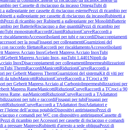
Materiali di consumo
Cassette di risciacquo da incasso
Cassette di
icambio per Cassette di risciacquo da incasso Omega
Tubi di
i a galleggiante per cassette di risciacquo esterne
Pezzi di ricambio per
binetti a galleggiante per cassette di risciacquo da incasso
Rubinetti a
ith
Pezzi di ricambio per Rubinetti a galleggiante per Monolith
Batterie
icambio per Batterie
Risciacquo a due quantità
Pezzi di ricambio per
ato
Tubi monostrato
Raccordi
Giunti
Riduzioni
Curve
Raccordi a
r riscaldamento
Accessori
Isolanti per tubi e raccordi
Disaccoppiamenti
accessori per la posa
Fissaggi per collegamenti
Guarnizioni del
i con raccordo filettato
Raccordi per riscaldamento
Accessori
Isolanti
it Mapress Acciaio Inox
Geberit Mapress Acciaio Inox
Tubi
di
Geberit Mapress Acciaio Inox, gas
Tubi 1.4401
Nippli da
Acciaio Inox
Disaccoppiamenti per collegamenti
Impermeabilizzazioni
rm
Tubi Therm
Raccordi
Manicotti
Riduzioni
Curve
Raccordi a
ori per Geberit Mapress Therm
Guarnizioni del sistema
Kit di viti per
li da tubo
Manicotti
Riduzioni
Curve
Raccordi a T
Croci a 90
ori per Geberit Mapress Acciaio al Carbonio
Impermeabilizzazioni per
berit Mapress Rame
Manicotti
Riduzioni
Curve
Raccordi a T
Croci a 90
press Rame, gas
Manicotti
Riduzioni
Curve
Raccordi a T
Adattatori
ilizzazioni per tubi e raccordi
Fissaggi per tubi
Fissaggi per
otti
Riduzioni
Curve
Raccordi a T
Adattatori fissi
Adattatori e
er l’Igiene dell’acqua potabile
Dispositivi antiristagno
Pezzi di
isciacquo e comandi per WC con dispositivo antiristagno
Cassette di
o
Pezzi di ricambio per Accessori per cassette di risciacquo e comandi
di a pressare Mapress
Rubinetti d'arresto a sede obliqua
Pezzi di