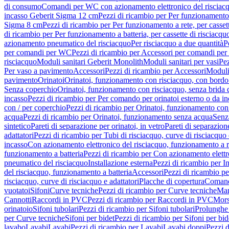
di consumo
Comandi per WC con azionamento elettronico del risciac
incasso Geberit Sigma 12 cm
Pezzi di ricambio per Per funzionamento 
Sigma 8 cm
Pezzi di ricambio per Per funzionamento a rete, per casse
di ricambio per Per funzionamento a batteria, per cassette di risciac
azionamento pneumatico del risciacquo
Per risciacquo a due quantità
P
per comandi per WC
Pezzi di ricambio per Accessori per comandi pe
risciacquo
Moduli sanitari Geberit Monolith
Moduli sanitari per vasi
Pez
Per vaso a pavimento
Accessori
Pezzi di ricambio per Accessori
Moduli 
pavimento
Orinatoi
Orinatoi, funzionamento con risciacquo, con bordo 
Senza coperchio
Orinatoi, funzionamento con risciacquo, senza brida d
incasso
Pezzi di ricambio per Per comando per orinatoi esterno o da i
con / per coperchio
Pezzi di ricambio per Orinatoi, funzionamento con 
acqua
Pezzi di ricambio per Orinatoi, funzionamento senza acqua
Senz
sintetico
Pareti di separazione per orinatoi, in vetro
Pareti di separazion
adattatori
Pezzi di ricambio per Tubi di risciacquo, curve di risciacquo 
incasso
Con azionamento elettronico del risciacquo, funzionamento a r
funzionamento a batteria
Pezzi di ricambio per Con azionamento elettr
pneumatico del risciacquo
Installazione esterna
Pezzi di ricambio per In
del risciacquo, funzionamento a batteria
Accessori
Pezzi di ricambio pe
risciacquo, curve di risciacquo e adattatori
Placche di copertura
Comand
vuotatoi
Sifoni
Curve tecniche
Pezzi di ricambio per Curve tecniche
Man
Cannotti
Raccordi in PVC
Pezzi di ricambio per Raccordi in PVC
Mors
orinatoio
Sifoni tubolari
Pezzi di ricambio per Sifoni tubolari
Prolunghe 
per Curve tecniche
Sifoni per bidet
Pezzi di ricambio per Sifoni per bid
lavabo
Lavabi
Lavabi
Pezzi di ricambio per Lavabi
Lavabi doppi
Pezzi 