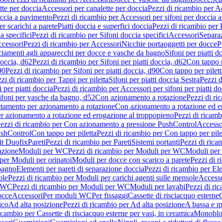
tte per doccia
Accessori per canalette per doccia
Pezzi di ricambio per Ac
occia a pavimento
Pezzi di ricambio per Accessori per sifoni per doccia 
r scarichi a parete
Piatti doccia e superfici doccia
Pezzi di ricambio per P
a specifici
Pezzi di ricambio per Sifoni doccia specifici
Accessori
Separa
cessori
Pezzi di ricambio per Accessori
Nicchie portaoggetti per docce
P
ciamenti agli apparecchi per docce e vasche da bagno
Sifoni per piatti d
doccia, d62
Pezzi di ricambio per Sifoni per piatti doccia, d62
Con tappo p
90
Pezzi di ricambio per Sifoni per piatti doccia, d90
Con tappo per pilett
zi di ricambio per Tappi per piletta
Sifoni per piatti doccia Sestra
Pezzi d
 per piatti doccia
Pezzi di ricambio per Accessori per sifoni per piatti do
ifoni per vasche da bagno, d52
Con azionamento a rotazione
Pezzi di r
etamento per azionamento a rotazione
Con azionamento a rotazione ed e
r azionamento a rotazione ed erogazione al troppopieno
Pezzi di ricam
ezzi di ricambio per Con azionamento a pressione PushControl
Accesso
ushControl
Con tappo per piletta
Pezzi di ricambio per Con tappo per pile
it Duofix
Pareti
Pezzi di ricambio per Pareti
Sistemi portanti
Pezzi di rica
azione
Moduli per WC
Pezzi di ricambio per Moduli per WC
Moduli per 
per Moduli per orinatoi
Moduli per docce con scarico a parete
Pezzi di r
 bagno
Elementi per pareti di separazione doccia
Pezzi di ricambio per Ele
ole
Pezzi di ricambio per Moduli per carichi agenti sulle mensole
Access
r WC
Pezzi di ricambio per Moduli per WC
Moduli per lavabi
Pezzi di ri
occe
Accessori
Per moduli WC
Per fissaggi
Cassette di risciacquo esterne
C
ico
Ad alta posizione
Pezzi di ricambio per Ad alta posizione
A bassa e m
icambio per Cassette di risciacquo esterne per vasi, in ceramica
Monoblo