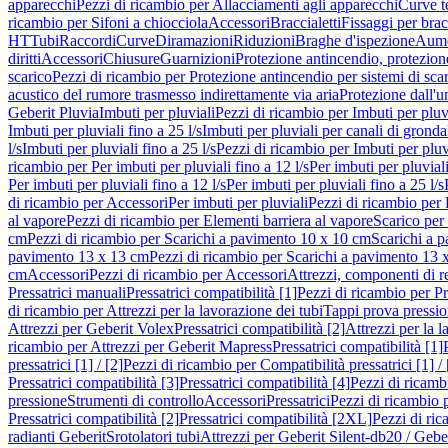
apparecchi
Pezzi di ricambio per Allacciamenti agli apparecchi
Curve t
ricambio per Sifoni a chiocciola
Accessori
Braccialetti
Fissaggi per bracc
HT
Tubi
Raccordi
Curve
Diramazioni
Riduzioni
Braghe d'ispezione
Aume
diritti
Accessori
Chiusure
Guarnizioni
Protezione antincendio, protezione
scarico
Pezzi di ricambio per Protezione antincendio per sistemi di sca
acustico del rumore trasmesso indirettamente via aria
Protezione dall'u
Geberit Pluvia
Imbuti per pluviali
Pezzi di ricambio per Imbuti per pluv
Imbuti per pluviali fino a 25 l/s
Imbuti per pluviali per canali di gronda
l/s
Imbuti per pluviali fino a 25 l/s
Pezzi di ricambio per Imbuti per pluvi
ricambio per Per imbuti per pluviali fino a 12 l/s
Per imbuti per pluviali
Per imbuti per pluviali fino a 12 l/s
Per imbuti per pluviali fino a 25 l/s
di ricambio per Accessori
Per imbuti per pluviali
Pezzi di ricambio per 
al vapore
Pezzi di ricambio per Elementi barriera al vapore
Scarico per
cm
Pezzi di ricambio per Scarichi a pavimento 10 x 10 cm
Scarichi a 
pavimento 13 x 13 cm
Pezzi di ricambio per Scarichi a pavimento 13 
cm
Accessori
Pezzi di ricambio per Accessori
Attrezzi, componenti di r
Pressatrici manuali
Pressatrici compatibilità [1]
Pezzi di ricambio per Pre
di ricambio per Attrezzi per la lavorazione dei tubi
Tappi prova pressi
Attrezzi per Geberit Volex
Pressatrici compatibilità [2]
Attrezzi per la l
ricambio per Attrezzi per Geberit Mapress
Pressatrici compatibilità [1]
pressatrici [1] / [2]
Pezzi di ricambio per Compatibilità pressatrici [1] / 
Pressatrici compatibilità [3]
Pressatrici compatibilità [4]
Pezzi di ricambi
pressione
Strumenti di controllo
Accessori
Pressatrici
Pezzi di ricambio p
Pressatrici compatibilità [2]
Pressatrici compatibilità [2XL]
Pezzi di ric
radianti Geberit
Srotolatori tubi
Attrezzi per Geberit Silent-db20 / Gebe