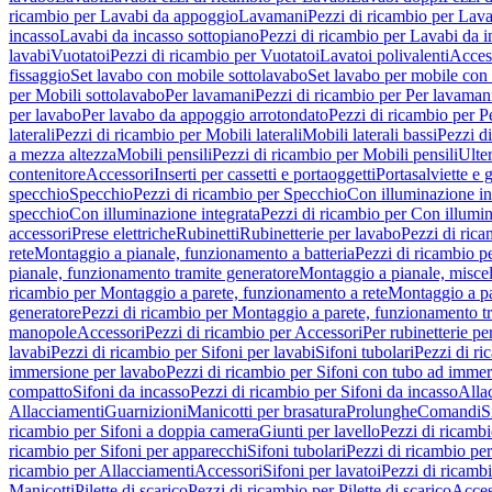
ricambio per Lavabi da appoggio
Lavamani
Pezzi di ricambio per Lav
incasso
Lavabi da incasso sottopiano
Pezzi di ricambio per Lavabi da i
lavabi
Vuotatoi
Pezzi di ricambio per Vuotatoi
Lavatoi polivalenti
Acces
fissaggio
Set lavabo con mobile sottolavabo
Set lavabo per mobile con
per Mobili sottolavabo
Per lavamani
Pezzi di ricambio per Per lavaman
per lavabo
Per lavabo da appoggio arrotondato
Pezzi di ricambio per P
laterali
Pezzi di ricambio per Mobili laterali
Mobili laterali bassi
Pezzi di
a mezza altezza
Mobili pensili
Pezzi di ricambio per Mobili pensili
Ulte
contenitore
Accessori
Inserti per cassetti e portaoggetti
Portasalviette e 
specchio
Specchio
Pezzi di ricambio per Specchio
Con illuminazione in
specchio
Con illuminazione integrata
Pezzi di ricambio per Con illumin
accessori
Prese elettriche
Rubinetti
Rubinetterie per lavabo
Pezzi di rica
rete
Montaggio a pianale, funzionamento a batteria
Pezzi di ricambio p
pianale, funzionamento tramite generatore
Montaggio a pianale, misc
ricambio per Montaggio a parete, funzionamento a rete
Montaggio a pa
generatore
Pezzi di ricambio per Montaggio a parete, funzionamento t
manopole
Accessori
Pezzi di ricambio per Accessori
Per rubinetterie pe
lavabi
Pezzi di ricambio per Sifoni per lavabi
Sifoni tubolari
Pezzi di ri
immersione per lavabo
Pezzi di ricambio per Sifoni con tubo ad immer
compatto
Sifoni da incasso
Pezzi di ricambio per Sifoni da incasso
Alla
Allacciamenti
Guarnizioni
Manicotti per brasatura
Prolunghe
Comandi
S
ricambio per Sifoni a doppia camera
Giunti per lavello
Pezzi di ricambi
ricambio per Sifoni per apparecchi
Sifoni tubolari
Pezzi di ricambio per
ricambio per Allacciamenti
Accessori
Sifoni per lavatoi
Pezzi di ricambi
Manicotti
Pilette di scarico
Pezzi di ricambio per Pilette di scarico
Acces