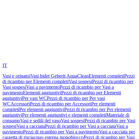
IT
Vasi e orinatoi
Vasi bidet Geberit AquaClean
Elementi completi
Pezzi
di ricambio per Elementi completi
Vasi sospesi
Pezzi di ricambio per
Vasi sospesi
Vasi a pavimento
Pezzi di ricambio per Vasi a
pavimento
Elementi aggiuntivi
Pezzi di ricambio per Elementi
aggiuntivi
Per vasi WC
Pezzi di ricambio per Per vasi
WC
Accessori
Pezzi di ricambio per Accessori
Per elementi
completi
Per elementi aggiuntivi
Pezzi di ricambio per Per elementi
aggiuntivi
Per elementi aggiuntivi e elementi completi
Materiale di
consumo
Vasi e sedili del vaso
Vasi sospesi
Pezzi di ricambio per Vasi
sospesi
Vasi a cacciata
Pezzi di ricambio per Vasi a cacciata
Vasi a
pavimento
Pezzi di ricambio per Vasi a pavimento
Vasi a cacciata per
cassetta di risciacquo esterna monoblocco
Pezzi di ricambio per Vasi