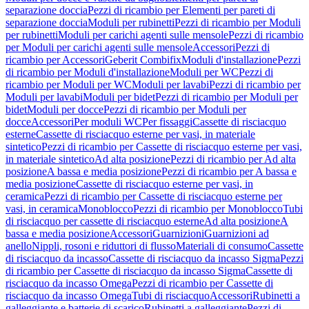
separazione doccia
Pezzi di ricambio per Elementi per pareti di
separazione doccia
Moduli per rubinetti
Pezzi di ricambio per Moduli
per rubinetti
Moduli per carichi agenti sulle mensole
Pezzi di ricambio
per Moduli per carichi agenti sulle mensole
Accessori
Pezzi di
ricambio per Accessori
Geberit Combifix
Moduli d'installazione
Pezzi
di ricambio per Moduli d'installazione
Moduli per WC
Pezzi di
ricambio per Moduli per WC
Moduli per lavabi
Pezzi di ricambio per
Moduli per lavabi
Moduli per bidet
Pezzi di ricambio per Moduli per
bidet
Moduli per docce
Pezzi di ricambio per Moduli per
docce
Accessori
Per moduli WC
Per fissaggi
Cassette di risciacquo
esterne
Cassette di risciacquo esterne per vasi, in materiale
sintetico
Pezzi di ricambio per Cassette di risciacquo esterne per vasi,
in materiale sintetico
Ad alta posizione
Pezzi di ricambio per Ad alta
posizione
A bassa e media posizione
Pezzi di ricambio per A bassa e
media posizione
Cassette di risciacquo esterne per vasi, in
ceramica
Pezzi di ricambio per Cassette di risciacquo esterne per
vasi, in ceramica
Monoblocco
Pezzi di ricambio per Monoblocco
Tubi
di risciacquo per cassette di risciacquo esterne
Ad alta posizione
A
bassa e media posizione
Accessori
Guarnizioni
Guarnizioni ad
anello
Nippli, rosoni e riduttori di flusso
Materiali di consumo
Cassette
di risciacquo da incasso
Cassette di risciacquo da incasso Sigma
Pezzi
di ricambio per Cassette di risciacquo da incasso Sigma
Cassette di
risciacquo da incasso Omega
Pezzi di ricambio per Cassette di
risciacquo da incasso Omega
Tubi di risciacquo
Accessori
Rubinetti a
galleggiante e batterie di scarico
Rubinetti a galleggiante
Pezzi di