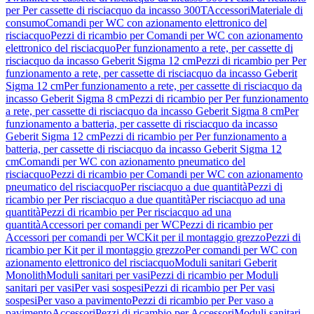
per Per cassette di risciacquo da incasso 300T
Accessori
Materiale di
consumo
Comandi per WC con azionamento elettronico del
risciacquo
Pezzi di ricambio per Comandi per WC con azionamento
elettronico del risciacquo
Per funzionamento a rete, per cassette di
risciacquo da incasso Geberit Sigma 12 cm
Pezzi di ricambio per Per
funzionamento a rete, per cassette di risciacquo da incasso Geberit
Sigma 12 cm
Per funzionamento a rete, per cassette di risciacquo da
incasso Geberit Sigma 8 cm
Pezzi di ricambio per Per funzionamento
a rete, per cassette di risciacquo da incasso Geberit Sigma 8 cm
Per
funzionamento a batteria, per cassette di risciacquo da incasso
Geberit Sigma 12 cm
Pezzi di ricambio per Per funzionamento a
batteria, per cassette di risciacquo da incasso Geberit Sigma 12
cm
Comandi per WC con azionamento pneumatico del
risciacquo
Pezzi di ricambio per Comandi per WC con azionamento
pneumatico del risciacquo
Per risciacquo a due quantità
Pezzi di
ricambio per Per risciacquo a due quantità
Per risciacquo ad una
quantità
Pezzi di ricambio per Per risciacquo ad una
quantità
Accessori per comandi per WC
Pezzi di ricambio per
Accessori per comandi per WC
Kit per il montaggio grezzo
Pezzi di
ricambio per Kit per il montaggio grezzo
Per comandi per WC con
azionamento elettronico del risciacquo
Moduli sanitari Geberit
Monolith
Moduli sanitari per vasi
Pezzi di ricambio per Moduli
sanitari per vasi
Per vasi sospesi
Pezzi di ricambio per Per vasi
sospesi
Per vaso a pavimento
Pezzi di ricambio per Per vaso a
pavimento
Accessori
Pezzi di ricambio per Accessori
Moduli sanitari