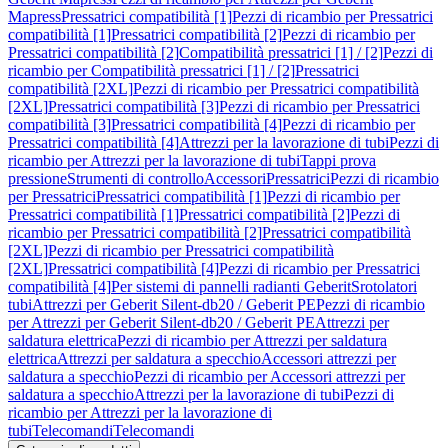
Mapress
Pressatrici compatibilità [1]
Pezzi di ricambio per Pressatrici
compatibilità [1]
Pressatrici compatibilità [2]
Pezzi di ricambio per
Pressatrici compatibilità [2]
Compatibilità pressatrici [1] / [2]
Pezzi di
ricambio per Compatibilità pressatrici [1] / [2]
Pressatrici
compatibilità [2XL]
Pezzi di ricambio per Pressatrici compatibilità
[2XL]
Pressatrici compatibilità [3]
Pezzi di ricambio per Pressatrici
compatibilità [3]
Pressatrici compatibilità [4]
Pezzi di ricambio per
Pressatrici compatibilità [4]
Attrezzi per la lavorazione di tubi
Pezzi di
ricambio per Attrezzi per la lavorazione di tubi
Tappi prova
pressione
Strumenti di controllo
Accessori
Pressatrici
Pezzi di ricambio
per Pressatrici
Pressatrici compatibilità [1]
Pezzi di ricambio per
Pressatrici compatibilità [1]
Pressatrici compatibilità [2]
Pezzi di
ricambio per Pressatrici compatibilità [2]
Pressatrici compatibilità
[2XL]
Pezzi di ricambio per Pressatrici compatibilità
[2XL]
Pressatrici compatibilità [4]
Pezzi di ricambio per Pressatrici
compatibilità [4]
Per sistemi di pannelli radianti Geberit
Srotolatori
tubi
Attrezzi per Geberit Silent-db20 / Geberit PE
Pezzi di ricambio
per Attrezzi per Geberit Silent-db20 / Geberit PE
Attrezzi per
saldatura elettrica
Pezzi di ricambio per Attrezzi per saldatura
elettrica
Attrezzi per saldatura a specchio
Accessori attrezzi per
saldatura a specchio
Pezzi di ricambio per Accessori attrezzi per
saldatura a specchio
Attrezzi per la lavorazione di tubi
Pezzi di
ricambio per Attrezzi per la lavorazione di
tubi
Telecomandi
Telecomandi