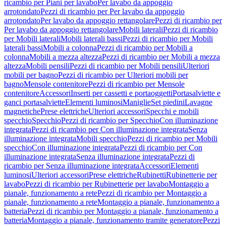
ricambio per Piani per lavabo
Per lavabo da appoggio
arrotondato
Pezzi di ricambio per Per lavabo da appoggio
arrotondato
Per lavabo da appoggio rettangolare
Pezzi di ricambio per
Per lavabo da appoggio rettangolare
Mobili laterali
Pezzi di ricambio
per Mobili laterali
Mobili laterali bassi
Pezzi di ricambio per Mobili
laterali bassi
Mobili a colonna
Pezzi di ricambio per Mobili a
colonna
Mobili a mezza altezza
Pezzi di ricambio per Mobili a mezza
altezza
Mobili pensili
Pezzi di ricambio per Mobili pensili
Ulteriori
mobili per bagno
Pezzi di ricambio per Ulteriori mobili per
bagno
Mensole contenitore
Pezzi di ricambio per Mensole
contenitore
Accessori
Inserti per cassetti e portaoggetti
Portasalviette e
ganci portasalviette
Elementi luminosi
Maniglie
Set piedini
Lavagne
magnetiche
Prese elettriche
Ulteriori accessori
Specchi e mobili
specchio
Specchio
Pezzi di ricambio per Specchio
Con illuminazione
integrata
Pezzi di ricambio per Con illuminazione integrata
Senza
illuminazione integrata
Mobili specchio
Pezzi di ricambio per Mobili
specchio
Con illuminazione integrata
Pezzi di ricambio per Con
illuminazione integrata
Senza illuminazione integrata
Pezzi di
ricambio per Senza illuminazione integrata
Accessori
Elementi
luminosi
Ulteriori accessori
Prese elettriche
Rubinetti
Rubinetterie per
lavabo
Pezzi di ricambio per Rubinetterie per lavabo
Montaggio a
pianale, funzionamento a rete
Pezzi di ricambio per Montaggio a
pianale, funzionamento a rete
Montaggio a pianale, funzionamento a
batteria
Pezzi di ricambio per Montaggio a pianale, funzionamento a
batteria
Montaggio a pianale, funzionamento tramite generatore
Pezzi