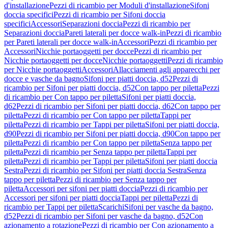
d'installazione
Pezzi di ricambio per Moduli d'installazione
Sifoni
doccia specifici
Pezzi di ricambio per Sifoni doccia
specifici
Accessori
Separazioni doccia
Pezzi di ricambio per
Separazioni doccia
Pareti laterali per docce walk-in
Pezzi di ricambio
per Pareti laterali per docce walk-in
Accessori
Pezzi di ricambio per
Accessori
Nicchie portaoggetti per docce
Pezzi di ricambio per
Nicchie portaoggetti per docce
Nicchie portaoggetti
Pezzi di ricambio
per Nicchie portaoggetti
Accessori
Allacciamenti agli apparecchi per
docce e vasche da bagno
Sifoni per piatti doccia, d52
Pezzi di
ricambio per Sifoni per piatti doccia, d52
Con tappo per piletta
Pezzi
di ricambio per Con tappo per piletta
Sifoni per piatti doccia,
d62
Pezzi di ricambio per Sifoni per piatti doccia, d62
Con tappo per
piletta
Pezzi di ricambio per Con tappo per piletta
Tappi per
piletta
Pezzi di ricambio per Tappi per piletta
Sifoni per piatti doccia,
d90
Pezzi di ricambio per Sifoni per piatti doccia, d90
Con tappo per
piletta
Pezzi di ricambio per Con tappo per piletta
Senza tappo per
piletta
Pezzi di ricambio per Senza tappo per piletta
Tappi per
piletta
Pezzi di ricambio per Tappi per piletta
Sifoni per piatti doccia
Sestra
Pezzi di ricambio per Sifoni per piatti doccia Sestra
Senza
tappo per piletta
Pezzi di ricambio per Senza tappo per
piletta
Accessori per sifoni per piatti doccia
Pezzi di ricambio per
Accessori per sifoni per piatti doccia
Tappi per piletta
Pezzi di
ricambio per Tappi per piletta
Scarichi
Sifoni per vasche da bagno,
d52
Pezzi di ricambio per Sifoni per vasche da bagno, d52
Con
azionamento a rotazione
Pezzi di ricambio per Con azionamento a