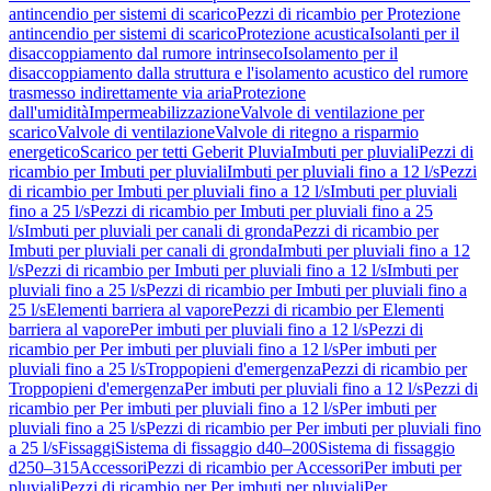
antincendio per sistemi di scarico
Pezzi di ricambio per Protezione
antincendio per sistemi di scarico
Protezione acustica
Isolanti per il
disaccoppiamento dal rumore intrinseco
Isolamento per il
disaccoppiamento dalla struttura e l'isolamento acustico del rumore
trasmesso indirettamente via aria
Protezione
dall'umidità
Impermeabilizzazione
Valvole di ventilazione per
scarico
Valvole di ventilazione
Valvole di ritegno a risparmio
energetico
Scarico per tetti Geberit Pluvia
Imbuti per pluviali
Pezzi di
ricambio per Imbuti per pluviali
Imbuti per pluviali fino a 12 l/s
Pezzi
di ricambio per Imbuti per pluviali fino a 12 l/s
Imbuti per pluviali
fino a 25 l/s
Pezzi di ricambio per Imbuti per pluviali fino a 25
l/s
Imbuti per pluviali per canali di gronda
Pezzi di ricambio per
Imbuti per pluviali per canali di gronda
Imbuti per pluviali fino a 12
l/s
Pezzi di ricambio per Imbuti per pluviali fino a 12 l/s
Imbuti per
pluviali fino a 25 l/s
Pezzi di ricambio per Imbuti per pluviali fino a
25 l/s
Elementi barriera al vapore
Pezzi di ricambio per Elementi
barriera al vapore
Per imbuti per pluviali fino a 12 l/s
Pezzi di
ricambio per Per imbuti per pluviali fino a 12 l/s
Per imbuti per
pluviali fino a 25 l/s
Troppopieni d'emergenza
Pezzi di ricambio per
Troppopieni d'emergenza
Per imbuti per pluviali fino a 12 l/s
Pezzi di
ricambio per Per imbuti per pluviali fino a 12 l/s
Per imbuti per
pluviali fino a 25 l/s
Pezzi di ricambio per Per imbuti per pluviali fino
a 25 l/s
Fissaggi
Sistema di fissaggio d40–200
Sistema di fissaggio
d250–315
Accessori
Pezzi di ricambio per Accessori
Per imbuti per
pluviali
Pezzi di ricambio per Per imbuti per pluviali
Per