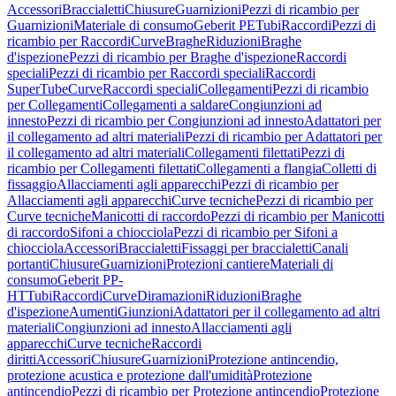
Accessori
Braccialetti
Chiusure
Guarnizioni
Pezzi di ricambio per
Guarnizioni
Materiale di consumo
Geberit PE
Tubi
Raccordi
Pezzi di
ricambio per Raccordi
Curve
Braghe
Riduzioni
Braghe
d'ispezione
Pezzi di ricambio per Braghe d'ispezione
Raccordi
speciali
Pezzi di ricambio per Raccordi speciali
Raccordi
SuperTube
Curve
Raccordi speciali
Collegamenti
Pezzi di ricambio
per Collegamenti
Collegamenti a saldare
Congiunzioni ad
innesto
Pezzi di ricambio per Congiunzioni ad innesto
Adattatori per
il collegamento ad altri materiali
Pezzi di ricambio per Adattatori per
il collegamento ad altri materiali
Collegamenti filettati
Pezzi di
ricambio per Collegamenti filettati
Collegamenti a flangia
Colletti di
fissaggio
Allacciamenti agli apparecchi
Pezzi di ricambio per
Allacciamenti agli apparecchi
Curve tecniche
Pezzi di ricambio per
Curve tecniche
Manicotti di raccordo
Pezzi di ricambio per Manicotti
di raccordo
Sifoni a chiocciola
Pezzi di ricambio per Sifoni a
chiocciola
Accessori
Braccialetti
Fissaggi per braccialetti
Canali
portanti
Chiusure
Guarnizioni
Protezioni cantiere
Materiali di
consumo
Geberit PP-
HT
Tubi
Raccordi
Curve
Diramazioni
Riduzioni
Braghe
d'ispezione
Aumenti
Giunzioni
Adattatori per il collegamento ad altri
materiali
Congiunzioni ad innesto
Allacciamenti agli
apparecchi
Curve tecniche
Raccordi
diritti
Accessori
Chiusure
Guarnizioni
Protezione antincendio,
protezione acustica e protezione dall'umidità
Protezione
antincendio
Pezzi di ricambio per Protezione antincendio
Protezione