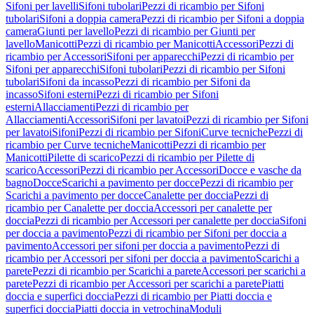
Sifoni per lavelli
Sifoni tubolari
Pezzi di ricambio per Sifoni
tubolari
Sifoni a doppia camera
Pezzi di ricambio per Sifoni a doppia
camera
Giunti per lavello
Pezzi di ricambio per Giunti per
lavello
Manicotti
Pezzi di ricambio per Manicotti
Accessori
Pezzi di
ricambio per Accessori
Sifoni per apparecchi
Pezzi di ricambio per
Sifoni per apparecchi
Sifoni tubolari
Pezzi di ricambio per Sifoni
tubolari
Sifoni da incasso
Pezzi di ricambio per Sifoni da
incasso
Sifoni esterni
Pezzi di ricambio per Sifoni
esterni
Allacciamenti
Pezzi di ricambio per
Allacciamenti
Accessori
Sifoni per lavatoi
Pezzi di ricambio per Sifoni
per lavatoi
Sifoni
Pezzi di ricambio per Sifoni
Curve tecniche
Pezzi di
ricambio per Curve tecniche
Manicotti
Pezzi di ricambio per
Manicotti
Pilette di scarico
Pezzi di ricambio per Pilette di
scarico
Accessori
Pezzi di ricambio per Accessori
Docce e vasche da
bagno
Docce
Scarichi a pavimento per docce
Pezzi di ricambio per
Scarichi a pavimento per docce
Canalette per doccia
Pezzi di
ricambio per Canalette per doccia
Accessori per canalette per
doccia
Pezzi di ricambio per Accessori per canalette per doccia
Sifoni
per doccia a pavimento
Pezzi di ricambio per Sifoni per doccia a
pavimento
Accessori per sifoni per doccia a pavimento
Pezzi di
ricambio per Accessori per sifoni per doccia a pavimento
Scarichi a
parete
Pezzi di ricambio per Scarichi a parete
Accessori per scarichi a
parete
Pezzi di ricambio per Accessori per scarichi a parete
Piatti
doccia e superfici doccia
Pezzi di ricambio per Piatti doccia e
superfici doccia
Piatti doccia in vetrochina
Moduli