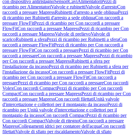
con dispositivo antiristagno
Sensori
Cavi
Alimentatori
Pezzi di
ricambio per Alimentatori
Valvole e rubinetti
Valvole d'arresto
Con
raccordi a pressare Mapress
Rubinetti d'arresto a sede obliqua
Pezzi
di ricambio per Rubinetti d'arresto a sede obliqua
Con raccordi a
pressare FlowFit
Pezzi di ricambio per Con raccordi a pressare
FlowFit
Con raccordi a pressare Mapress
Pezzi di ricambio per Con
raccordi a pressare Mapress
Valvole di prelievo
Valvole di
scarico
Rubinetti a sfera
Pezzi di ricambio per Rubinetti a sfera
Con
raccordi a pressare FlowFit
Pezzi di ricambio per Con raccordi a
pressare FlowFit
Con raccordi a pressare
Pezzi di ricambio per Con
raccordi a pressare
Con raccordi a pressare Mapress
Pezzi di ricambio
per Con raccordi a pressare Mapress
Rubinetti a sfera per
l'installazione da incasso
Pezzi di ricambio per Rubinetti a sfera per
l'installazione da incasso
Con raccordi a pressare FlowFit
Pezzi di
ricambio per Con raccordi a pressare FlowFit
Con raccordi a
pressare
Pezzi di ricambio per Con raccordi a pressare
Con raccordi
Volex
Con raccordi Compact
Pezzi di ricambio per Con raccordi
Compact
Con raccordi a pressare Mapress
Pezzi di ricambio per Con
raccordi a pressare Mapress
Con raccordi filettati
Unità valvole
d'intercettazione e collettori per il montaggio da incasso
Pezzi di
ricambio per Unità valvole d'intercettazione e collettori per il
montaggio da incasso
Con raccordi Compact
Pezzi di ricambio per
Con raccordi Compact
Valvole di ritegno
Con raccordi a pressare
Mapress
Collegamenti idrici per contatore dell'acqua
Con raccordi
filettati
Valvole di sfiato per riscaldamento
Valvole di sfiato