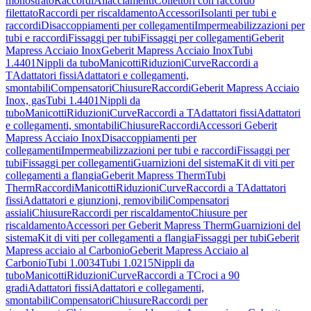
monostrato
Raccordi
Allacciamenti
Collettori con raccordo
filettato
Raccordi per riscaldamento
Accessori
Isolanti per tubi e
raccordi
Disaccoppiamenti per collegamenti
Impermeabilizzazioni per
tubi e raccordi
Fissaggi per tubi
Fissaggi per collegamenti
Geberit
Mapress Acciaio Inox
Geberit Mapress Acciaio Inox
Tubi
1.4401
Nippli da tubo
Manicotti
Riduzioni
Curve
Raccordi a
T
Adattatori fissi
Adattatori e collegamenti,
smontabili
Compensatori
Chiusure
Raccordi
Geberit Mapress Acciaio
Inox, gas
Tubi 1.4401
Nippli da
tubo
Manicotti
Riduzioni
Curve
Raccordi a T
Adattatori fissi
Adattatori
e collegamenti, smontabili
Chiusure
Raccordi
Accessori Geberit
Mapress Acciaio Inox
Disaccoppiamenti per
collegamenti
Impermeabilizzazioni per tubi e raccordi
Fissaggi per
tubi
Fissaggi per collegamenti
Guarnizioni del sistema
Kit di viti per
collegamenti a flangia
Geberit Mapress Therm
Tubi
Therm
Raccordi
Manicotti
Riduzioni
Curve
Raccordi a T
Adattatori
fissi
Adattatori e giunzioni, removibili
Compensatori
assiali
Chiusure
Raccordi per riscaldamento
Chiusure per
riscaldamento
Accessori per Geberit Mapress Therm
Guarnizioni del
sistema
Kit di viti per collegamenti a flangia
Fissaggi per tubi
Geberit
Mapress acciaio al Carbonio
Geberit Mapress Acciaio al
Carbonio
Tubi 1.0034
Tubi 1.0215
Nippli da
tubo
Manicotti
Riduzioni
Curve
Raccordi a T
Croci a 90
gradi
Adattatori fissi
Adattatori e collegamenti,
smontabili
Compensatori
Chiusure
Raccordi per