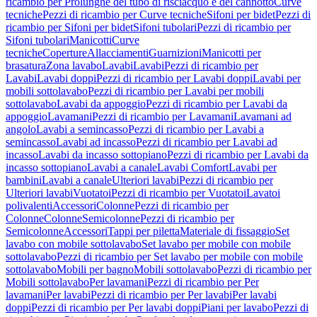
ricambio per Prolunghe del tubo di risciacquo e del cannotto
Curve
tecniche
Pezzi di ricambio per Curve tecniche
Sifoni per bidet
Pezzi di
ricambio per Sifoni per bidet
Sifoni tubolari
Pezzi di ricambio per
Sifoni tubolari
Manicotti
Curve
tecniche
Coperture
Allacciamenti
Guarnizioni
Manicotti per
brasatura
Zona lavabo
Lavabi
Lavabi
Pezzi di ricambio per
Lavabi
Lavabi doppi
Pezzi di ricambio per Lavabi doppi
Lavabi per
mobili sottolavabo
Pezzi di ricambio per Lavabi per mobili
sottolavabo
Lavabi da appoggio
Pezzi di ricambio per Lavabi da
appoggio
Lavamani
Pezzi di ricambio per Lavamani
Lavamani ad
angolo
Lavabi a semincasso
Pezzi di ricambio per Lavabi a
semincasso
Lavabi ad incasso
Pezzi di ricambio per Lavabi ad
incasso
Lavabi da incasso sottopiano
Pezzi di ricambio per Lavabi da
incasso sottopiano
Lavabi a canale
Lavabi Comfort
Lavabi per
bambini
Lavabi a canale
Ulteriori lavabi
Pezzi di ricambio per
Ulteriori lavabi
Vuotatoi
Pezzi di ricambio per Vuotatoi
Lavatoi
polivalenti
Accessori
Colonne
Pezzi di ricambio per
Colonne
Colonne
Semicolonne
Pezzi di ricambio per
Semicolonne
Accessori
Tappi per piletta
Materiale di fissaggio
Set
lavabo con mobile sottolavabo
Set lavabo per mobile con mobile
sottolavabo
Pezzi di ricambio per Set lavabo per mobile con mobile
sottolavabo
Mobili per bagno
Mobili sottolavabo
Pezzi di ricambio per
Mobili sottolavabo
Per lavamani
Pezzi di ricambio per Per
lavamani
Per lavabi
Pezzi di ricambio per Per lavabi
Per lavabi
doppi
Pezzi di ricambio per Per lavabi doppi
Piani per lavabo
Pezzi di