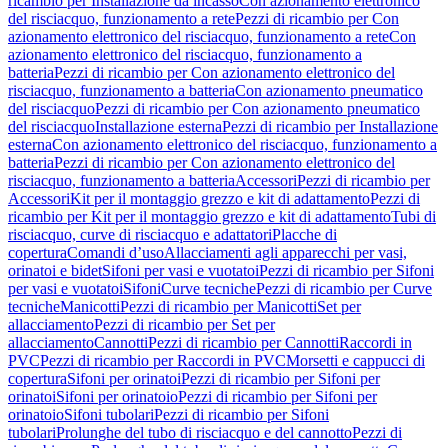
ricambio per Installazione da incasso
Con azionamento elettronico
del risciacquo, funzionamento a rete
Pezzi di ricambio per Con
azionamento elettronico del risciacquo, funzionamento a rete
Con
azionamento elettronico del risciacquo, funzionamento a
batteria
Pezzi di ricambio per Con azionamento elettronico del
risciacquo, funzionamento a batteria
Con azionamento pneumatico
del risciacquo
Pezzi di ricambio per Con azionamento pneumatico
del risciacquo
Installazione esterna
Pezzi di ricambio per Installazione
esterna
Con azionamento elettronico del risciacquo, funzionamento a
batteria
Pezzi di ricambio per Con azionamento elettronico del
risciacquo, funzionamento a batteria
Accessori
Pezzi di ricambio per
Accessori
Kit per il montaggio grezzo e kit di adattamento
Pezzi di
ricambio per Kit per il montaggio grezzo e kit di adattamento
Tubi di
risciacquo, curve di risciacquo e adattatori
Placche di
copertura
Comandi d’uso
Allacciamenti agli apparecchi per vasi,
orinatoi e bidet
Sifoni per vasi e vuotatoi
Pezzi di ricambio per Sifoni
per vasi e vuotatoi
Sifoni
Curve tecniche
Pezzi di ricambio per Curve
tecniche
Manicotti
Pezzi di ricambio per Manicotti
Set per
allacciamento
Pezzi di ricambio per Set per
allacciamento
Cannotti
Pezzi di ricambio per Cannotti
Raccordi in
PVC
Pezzi di ricambio per Raccordi in PVC
Morsetti e cappucci di
copertura
Sifoni per orinatoi
Pezzi di ricambio per Sifoni per
orinatoi
Sifoni per orinatoio
Pezzi di ricambio per Sifoni per
orinatoio
Sifoni tubolari
Pezzi di ricambio per Sifoni
tubolari
Prolunghe del tubo di risciacquo e del cannotto
Pezzi di