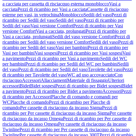
a cacciata per cassetta di risciacquo esterna monoblocco
Vasi a
cacciata
Pezzi di ricambio per Vasi a cacciata
Cassette di risciacquo
esterne per vasi, in vetrochina
Monoblocco
Sedili del vaso
Pezzi di
ricambio per Sedili del vaso
Sedili del vaso
Pezzi di ricambio per
Sedili del vaso
Vasi versione Comfort
Pezzi di ricambio per Vasi
versione Comfort
Vasi a cacciata, prolungati
Pezzi di ricambio per
Vasi a cacciata, prolungati
Sedili del vaso versione Comfort
Pezzi di
ricambio per Sedili del vaso versione Comfort
Sedili del vaso
Pezzi di
ricambio per Sedili del vaso
Vasi per bambini
Pezzi di ricambio per
Vasi per bambini
Vasi sospesi
Pezzi di ricambio per Vasi sospesi
Vasi
a pavimento
Pezzi di ricambio per Vasi a pavimento
Sedili del WC
per bambini
Pezzi di ricambio per Sedili del WC per bambini
Sedili
del vaso
Pezzi di ricambio per Sedili del vaso
Tavolette del vaso
Pezzi
di ricambio per Tavolette del vaso
WC ad uso accovacciato
Con
risciacquo
Accessori
Allacciamenti
Materiale di fissaggio
Ulteriori
accessori
Bidet
Bidet sospesi
Pezzi di ricambio per Bidet sospesi
Bidet
a pavimento
Pezzi di ricambio per Bidet a pavimento
Accessori
Pezzi
di ricambio per Accessori
Placche di comando e comandi per
WC
Placche di comando
Pezzi di ricambio per Placche di
comando
Per cassette di risciacquo da incasso Sigma
Pezzi di
ricambio per Per cassette di risciacquo da incasso Sigma
Per cassette
di risciacquo da incasso Omega
Pezzi di ricambio per Per cassette di
risciacquo da incasso Omega
Per cassette di risciacquo da incasso
Twinline
Pezzi di ricambio per Per cassette di risciacquo da incasso
Twinline
Per cassette di risciacquo da incasso 300T
Pezzi di ricambio