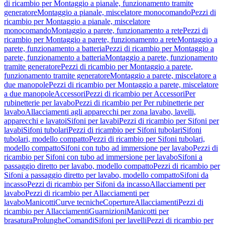
di ricambio per Montaggio a pianale, funzionamento tramite
generatore
Montaggio a pianale, miscelatore monocomando
Pezzi di
ricambio per Montaggio a pianale, miscelatore
monocomando
Montaggio a parete, funzionamento a rete
Pezzi di
ricambio per Montaggio a parete, funzionamento a rete
Montaggio a
parete, funzionamento a batteria
Pezzi di ricambio per Montaggio a
parete, funzionamento a batteria
Montaggio a parete, funzionamento
tramite generatore
Pezzi di ricambio per Montaggio a parete,
funzionamento tramite generatore
Montaggio a parete, miscelatore a
due manopole
Pezzi di ricambio per Montaggio a parete, miscelatore
a due manopole
Accessori
Pezzi di ricambio per Accessori
Per
rubinetterie per lavabo
Pezzi di ricambio per Per rubinetterie per
lavabo
Allacciamenti agli apparecchi per zona lavabo, lavelli,
apparecchi e lavatoi
Sifoni per lavabi
Pezzi di ricambio per Sifoni per
lavabi
Sifoni tubolari
Pezzi di ricambio per Sifoni tubolari
Sifoni
tubolari, modello compatto
Pezzi di ricambio per Sifoni tubolari,
modello compatto
Sifoni con tubo ad immersione per lavabo
Pezzi di
ricambio per Sifoni con tubo ad immersione per lavabo
Sifoni a
passaggio diretto per lavabo, modello compatto
Pezzi di ricambio per
Sifoni a passaggio diretto per lavabo, modello compatto
Sifoni da
incasso
Pezzi di ricambio per Sifoni da incasso
Allacciamenti per
lavabo
Pezzi di ricambio per Allacciamenti per
lavabo
Manicotti
Curve tecniche
Coperture
Allacciamenti
Pezzi di
ricambio per Allacciamenti
Guarnizioni
Manicotti per
brasatura
Prolunghe
Comandi
Sifoni per lavelli
Pezzi di ricambio per