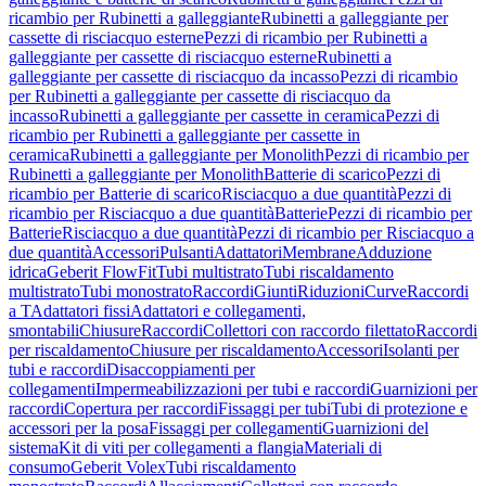
ricambio per Rubinetti a galleggiante
Rubinetti a galleggiante per
cassette di risciacquo esterne
Pezzi di ricambio per Rubinetti a
galleggiante per cassette di risciacquo esterne
Rubinetti a
galleggiante per cassette di risciacquo da incasso
Pezzi di ricambio
per Rubinetti a galleggiante per cassette di risciacquo da
incasso
Rubinetti a galleggiante per cassette in ceramica
Pezzi di
ricambio per Rubinetti a galleggiante per cassette in
ceramica
Rubinetti a galleggiante per Monolith
Pezzi di ricambio per
Rubinetti a galleggiante per Monolith
Batterie di scarico
Pezzi di
ricambio per Batterie di scarico
Risciacquo a due quantità
Pezzi di
ricambio per Risciacquo a due quantità
Batterie
Pezzi di ricambio per
Batterie
Risciacquo a due quantità
Pezzi di ricambio per Risciacquo a
due quantità
Accessori
Pulsanti
Adattatori
Membrane
Adduzione
idrica
Geberit FlowFit
Tubi multistrato
Tubi riscaldamento
multistrato
Tubi monostrato
Raccordi
Giunti
Riduzioni
Curve
Raccordi
a T
Adattatori fissi
Adattatori e collegamenti,
smontabili
Chiusure
Raccordi
Collettori con raccordo filettato
Raccordi
per riscaldamento
Chiusure per riscaldamento
Accessori
Isolanti per
tubi e raccordi
Disaccoppiamenti per
collegamenti
Impermeabilizzazioni per tubi e raccordi
Guarnizioni per
raccordi
Copertura per raccordi
Fissaggi per tubi
Tubi di protezione e
accessori per la posa
Fissaggi per collegamenti
Guarnizioni del
sistema
Kit di viti per collegamenti a flangia
Materiali di
consumo
Geberit Volex
Tubi riscaldamento