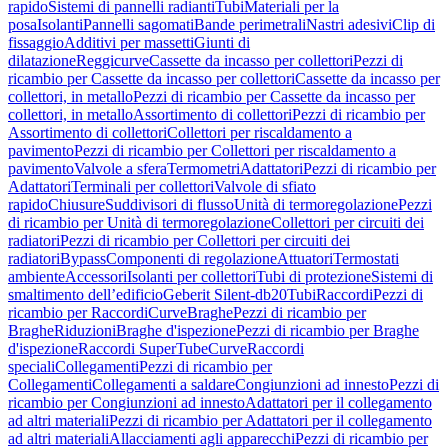
rapido
Sistemi di pannelli radianti
Tubi
Materiali per la
posa
Isolanti
Pannelli sagomati
Bande perimetrali
Nastri adesivi
Clip di
fissaggio
Additivi per massetti
Giunti di
dilatazione
Reggicurve
Cassette da incasso per collettori
Pezzi di
ricambio per Cassette da incasso per collettori
Cassette da incasso per
collettori, in metallo
Pezzi di ricambio per Cassette da incasso per
collettori, in metallo
Assortimento di collettori
Pezzi di ricambio per
Assortimento di collettori
Collettori per riscaldamento a
pavimento
Pezzi di ricambio per Collettori per riscaldamento a
pavimento
Valvole a sfera
Termometri
Adattatori
Pezzi di ricambio per
Adattatori
Terminali per collettori
Valvole di sfiato
rapido
Chiusure
Suddivisori di flusso
Unità di termoregolazione
Pezzi
di ricambio per Unità di termoregolazione
Collettori per circuiti dei
radiatori
Pezzi di ricambio per Collettori per circuiti dei
radiatori
Bypass
Componenti di regolazione
Attuatori
Termostati
ambiente
Accessori
Isolanti per collettori
Tubi di protezione
Sistemi di
smaltimento dell’edificio
Geberit Silent-db20
Tubi
Raccordi
Pezzi di
ricambio per Raccordi
Curve
Braghe
Pezzi di ricambio per
Braghe
Riduzioni
Braghe d'ispezione
Pezzi di ricambio per Braghe
d'ispezione
Raccordi SuperTube
Curve
Raccordi
speciali
Collegamenti
Pezzi di ricambio per
Collegamenti
Collegamenti a saldare
Congiunzioni ad innesto
Pezzi di
ricambio per Congiunzioni ad innesto
Adattatori per il collegamento
ad altri materiali
Pezzi di ricambio per Adattatori per il collegamento
ad altri materiali
Allacciamenti agli apparecchi
Pezzi di ricambio per