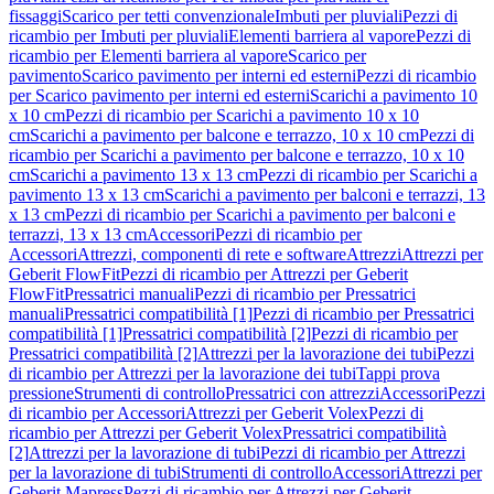
fissaggi
Scarico per tetti convenzionale
Imbuti per pluviali
Pezzi di
ricambio per Imbuti per pluviali
Elementi barriera al vapore
Pezzi di
ricambio per Elementi barriera al vapore
Scarico per
pavimento
Scarico pavimento per interni ed esterni
Pezzi di ricambio
per Scarico pavimento per interni ed esterni
Scarichi a pavimento 10
x 10 cm
Pezzi di ricambio per Scarichi a pavimento 10 x 10
cm
Scarichi a pavimento per balcone e terrazzo, 10 x 10 cm
Pezzi di
ricambio per Scarichi a pavimento per balcone e terrazzo, 10 x 10
cm
Scarichi a pavimento 13 x 13 cm
Pezzi di ricambio per Scarichi a
pavimento 13 x 13 cm
Scarichi a pavimento per balconi e terrazzi, 13
x 13 cm
Pezzi di ricambio per Scarichi a pavimento per balconi e
terrazzi, 13 x 13 cm
Accessori
Pezzi di ricambio per
Accessori
Attrezzi, componenti di rete e software
Attrezzi
Attrezzi per
Geberit FlowFit
Pezzi di ricambio per Attrezzi per Geberit
FlowFit
Pressatrici manuali
Pezzi di ricambio per Pressatrici
manuali
Pressatrici compatibilità [1]
Pezzi di ricambio per Pressatrici
compatibilità [1]
Pressatrici compatibilità [2]
Pezzi di ricambio per
Pressatrici compatibilità [2]
Attrezzi per la lavorazione dei tubi
Pezzi
di ricambio per Attrezzi per la lavorazione dei tubi
Tappi prova
pressione
Strumenti di controllo
Pressatrici con attrezzi
Accessori
Pezzi
di ricambio per Accessori
Attrezzi per Geberit Volex
Pezzi di
ricambio per Attrezzi per Geberit Volex
Pressatrici compatibilità
[2]
Attrezzi per la lavorazione di tubi
Pezzi di ricambio per Attrezzi
per la lavorazione di tubi
Strumenti di controllo
Accessori
Attrezzi per
Geberit Mapress
Pezzi di ricambio per Attrezzi per Geberit