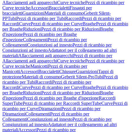
Allacciamenti agli apparecchi
Curve tecniche
Pezzi di ricambio per
Curve tecniche
Accessori
Braccialetti
Fissaggi per
braccialetti
Guarnizioni
Materiali di consumo
Geberit Silent-
PP
Tubi
Pezzi di ricambio per Tubi
Raccordi
Pezzi di ricambio per
Raccordi
Curve
Pezzi di ricambio per Curve
Braghe
Pezzi di ricambio
per Braghe
Riduzioni
Pezzi di ricambio per Riduzioni
Braghe
d'ispezione
Pezzi di ricambio per Braghe
d'ispezione
Collegamenti
Pezzi di ricambio per
Collegamenti
Congiunzioni ad innesto
Pezzi di ricambio per
Congiunzioni ad innesto
Adattatori per il collegamento ad altri
materiali
Allacciamenti agli apparecchi
Pezzi di ricambio per
Allacciamenti agli apparecchi
Curve tecniche
Pezzi di ricambio per
Curve tecniche
Manicotti
Pezzi di ricambio per
Manicotti
Accessori
Braccialetti
Chiusure
Guarnizioni
Tappi di
protezione
Materiali di consumo
Geberit Silent-Pro
Tubi
Pezzi di
ricambio per Tubi
Raccordi
Pezzi di ricambio per
Raccordi
Curve
Pezzi di ricambio per Curve
Braghe
Pezzi di ricambio
per Braghe
Riduzioni
Pezzi di ricambio per Riduzioni
Braghe
d'ispezione
Pezzi di ricambio per Braghe d'ispezione
Raccordi
SuperTube
Pezzi di ricambio per Raccordi SuperTube
Curve
Pezzi di
ricambio per Curve
Diramazioni
Pezzi di ricambio per
Diramazioni
Collegamenti
Pezzi di ricambio per
Collegamenti
Congiunzioni ad innesto
Pezzi di ricambio per
Congiunzioni ad innesto
Adattatori per il collegamento ad altri
materiali
Accessori
Pezzi di ricambio per