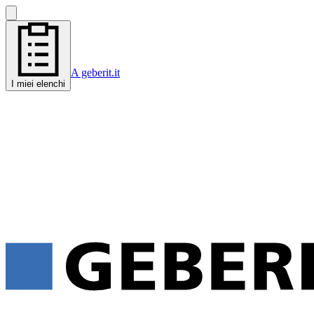
A geberit.it
I miei elenchi