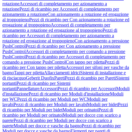
rotazione
Accessori di completamento per azionamento a
rotazione
Pezzi di ricambio per Accessori di completamento per
azionamento a rotazione
Con azionamento a rotazione ed erogazione
al troppopieno
Pezzi di ricambio per Con azionamento a rotazione ed
erogazione al troppopieno
Accessori di completamento per
azionamento a rotazione ed erogazione al troppopieno
Pezzi di
ricambio per Accessori di completamento per azionamento a
rotazione ed erogazione al troppopieno
Con azionamento a pressione
PushControl
Pezzi di ricambio per Con azionamento a pressione
PushControl
Accessori di completamento per comando a pressione
PushControl
Pezzi di ricambio per Accessori di completamento per
comando a pressione PushControl
Con tappo per piletta
Pezzi di
ricambio per Con tappo per piletta
Accessori per sifoni per vasche da
bagno
Tappi per piletta
Allacciamenti idrici
Sistemi di installazione e
di risciacquo
Geberit Duofix
Pareti
Pezzi di ricambio per Pareti
Sistemi
portanti
Pezzi di ricambio per Sistemi
portanti
Pannellature
Accessori
Pezzi di ricambio per Accessori
Moduli
d'installazione
Pezzi di ricambio per Moduli d'installazione
Moduli
per WC
Pezzi di ricambio per Moduli per WC
Moduli per
lavabi
Pezzi di ricambio per Moduli per lavabi
Moduli per bidet
Pezzi
di ricambio per Moduli per bidet
Moduli per orinatoi
Pezzi di
ricambio per Moduli per orinatoi
Moduli per docce con scarico a
parete
Pezzi di ricambio per Moduli per docce con scarico a
parete
Moduli per docce e vasche da bagno
Pezzi di ricambio per
Moduli per docce e vasche da bagno
Elementi per pareti di