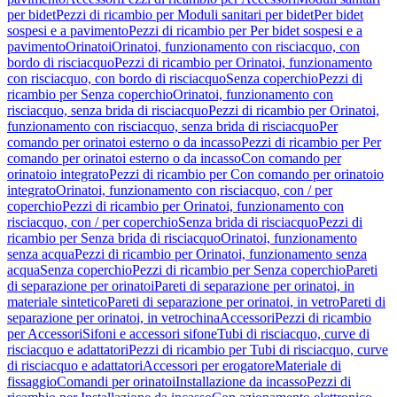
per bidet
Pezzi di ricambio per Moduli sanitari per bidet
Per bidet
sospesi e a pavimento
Pezzi di ricambio per Per bidet sospesi e a
pavimento
Orinatoi
Orinatoi, funzionamento con risciacquo, con
bordo di risciacquo
Pezzi di ricambio per Orinatoi, funzionamento
con risciacquo, con bordo di risciacquo
Senza coperchio
Pezzi di
ricambio per Senza coperchio
Orinatoi, funzionamento con
risciacquo, senza brida di risciacquo
Pezzi di ricambio per Orinatoi,
funzionamento con risciacquo, senza brida di risciacquo
Per
comando per orinatoi esterno o da incasso
Pezzi di ricambio per Per
comando per orinatoi esterno o da incasso
Con comando per
orinatoio integrato
Pezzi di ricambio per Con comando per orinatoio
integrato
Orinatoi, funzionamento con risciacquo, con / per
coperchio
Pezzi di ricambio per Orinatoi, funzionamento con
risciacquo, con / per coperchio
Senza brida di risciacquo
Pezzi di
ricambio per Senza brida di risciacquo
Orinatoi, funzionamento
senza acqua
Pezzi di ricambio per Orinatoi, funzionamento senza
acqua
Senza coperchio
Pezzi di ricambio per Senza coperchio
Pareti
di separazione per orinatoi
Pareti di separazione per orinatoi, in
materiale sintetico
Pareti di separazione per orinatoi, in vetro
Pareti di
separazione per orinatoi, in vetrochina
Accessori
Pezzi di ricambio
per Accessori
Sifoni e accessori sifone
Tubi di risciacquo, curve di
risciacquo e adattatori
Pezzi di ricambio per Tubi di risciacquo, curve
di risciacquo e adattatori
Accessori per erogatore
Materiale di
fissaggio
Comandi per orinatoi
Installazione da incasso
Pezzi di