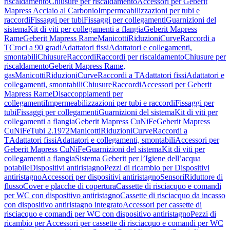
riscaldamento
Chiusure per riscaldamento
Accessori per Geberit
Mapress Acciaio al Carbonio
Impermeabilizzazioni per tubi e
raccordi
Fissaggi per tubi
Fissaggi per collegamenti
Guarnizioni del
sistema
Kit di viti per collegamenti a flangia
Geberit Mapress
Rame
Geberit Mapress Rame
Manicotti
Riduzioni
Curve
Raccordi a
T
Croci a 90 gradi
Adattatori fissi
Adattatori e collegamenti,
smontabili
Chiusure
Raccordi
Raccordi per riscaldamento
Chiusure per
riscaldamento
Geberit Mapress Rame,
gas
Manicotti
Riduzioni
Curve
Raccordi a T
Adattatori fissi
Adattatori e
collegamenti, smontabili
Chiusure
Raccordi
Accessori per Geberit
Mapress Rame
Disaccoppiamenti per
collegamenti
Impermeabilizzazioni per tubi e raccordi
Fissaggi per
tubi
Fissaggi per collegamenti
Guarnizioni del sistema
Kit di viti per
collegamenti a flangia
Geberit Mapress CuNiFe
Geberit Mapress
CuNiFe
Tubi 2.1972
Manicotti
Riduzioni
Curve
Raccordi a
T
Adattatori fissi
Adattatori e collegamenti, smontabili
Accessori per
Geberit Mapress CuNiFe
Guarnizioni del sistema
Kit di viti per
collegamenti a flangia
Sistema Geberit per l’Igiene dell’acqua
potabile
Dispositivi antiristagno
Pezzi di ricambio per Dispositivi
antiristagno
Accessori per dispositivi antiristagno
Sensori
Riduttore di
flusso
Cover e placche di copertura
Cassette di risciacquo e comandi
per WC con dispositivo antiristagno
Cassette di risciacquo da incasso
con dispositivo antiristagno integrato
Accessori per cassette di
risciacquo e comandi per WC con dispositivo antiristagno
Pezzi di
ricambio per Accessori per cassette di risciacquo e comandi per WC