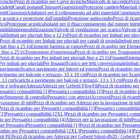
ecniche
Pezzi di ricambio per Curve tecniche
Manicotti di raccordo
Pezzi
ialetti
Canali portanti
Chiusure
Guarnizioni
Protezioni cantiere
Materiali
nti
Giunzioni
Adattatori per il collegamento ad altri materiali
Congiunzio
 acustica e protezione dall'umidità
Protezione antincendio
Pezzi di rica
rico
Protezione acustica
Isolanti per il disaccoppiamento dal rumore intri
midità
Impermeabilizzazione
Valvole di ventilazione per scarico
Valvole d
iali
Imbuti per pluviali fino a 12 l/s
Pezzi di ricambio per Imbuti per pluvi
Pezzi di ricambio per Imbuti per pluviali per canali di gronda
Imbuti per 
ali fino a 25 l/s
Elementi barriera al vapore
Pezzi di ricambio per Elemen
 fino a 25 l/s
Troppopieni d'emergenza
Pezzi di ricambio per Troppopie
Pezzi di ricambio per Per imbuti per pluviali fino a 25 l/s
Fissaggi
Sistem
Per imbuti per pluviali
Per fissaggi
Scarico per tetti convenzionale
Imbuti 
 pavimento
Scarico pavimento per interni ed esterni
Pezzi di ricambio per
pavimento per balcone e terrazzo, 10 x 10 cm
Pezzi di ricambio per Scari
x 13 cm
Scarichi a pavimento per balconi e terrazzi, 13 x 13 cm
Pezzi di 
ete e software
Attrezzi
Attrezzi per Geberit FlowFit
Pezzi di ricambio per
ssatrici compatibilità [1]
Pressatrici compatibilità [2]
Pezzi di ricambio p
one
Strumenti di controllo
Pressatrici con attrezzi
Accessori
Pezzi di ricam
avorazione di tubi
Pezzi di ricambio per Attrezzi per la lavorazione di tub
Pezzi di ricambio per Pressatrici compatibilità [1]
Pressatrici compatibilit
[2]
Pressatrici compatibilità [2XL]
Pezzi di ricambio per Pressatrici comp
o per Pressatrici compatibilità [4]
Attrezzi per la lavorazione di tubi
Pezz
er Pressatrici
Pressatrici compatibilità [1]
Pezzi di ricambio per Pressatric
ambio per Pressatrici compatibilità [2XL]
Pressatrici compatibilità [4]
Pez
rit PE
Pezzi di ricambio per Attrezzi per Geberit Silent-db20 / Geberit 