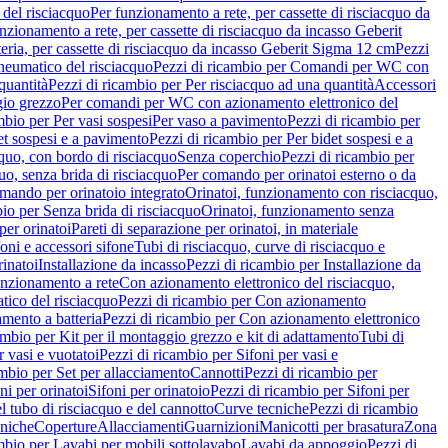
del risciacquo
Per funzionamento a rete, per cassette di risciacquo da
nzionamento a rete, per cassette di risciacquo da incasso Geberit
eria, per cassette di risciacquo da incasso Geberit Sigma 12 cm
Pezzi
umatico del risciacquo
Pezzi di ricambio per Comandi per WC con
quantità
Pezzi di ricambio per Per risciacquo ad una quantità
Accessori
gio grezzo
Per comandi per WC con azionamento elettronico del
mbio per Per vasi sospesi
Per vaso a pavimento
Pezzi di ricambio per
et sospesi e a pavimento
Pezzi di ricambio per Per bidet sospesi e a
quo, con bordo di risciacquo
Senza coperchio
Pezzi di ricambio per
uo, senza brida di risciacquo
Per comando per orinatoi esterno o da
mando per orinatoio integrato
Orinatoi, funzionamento con risciacquo,
bio per Senza brida di risciacquo
Orinatoi, funzionamento senza
per orinatoi
Pareti di separazione per orinatoi, in materiale
foni e accessori sifone
Tubi di risciacquo, curve di risciacquo e
inatoi
Installazione da incasso
Pezzi di ricambio per Installazione da
unzionamento a rete
Con azionamento elettronico del risciacquo,
ico del risciacquo
Pezzi di ricambio per Con azionamento
mento a batteria
Pezzi di ricambio per Con azionamento elettronico
ambio per Kit per il montaggio grezzo e kit di adattamento
Tubi di
r vasi e vuotatoi
Pezzi di ricambio per Sifoni per vasi e
ambio per Set per allacciamento
Cannotti
Pezzi di ricambio per
ni per orinatoi
Sifoni per orinatoio
Pezzi di ricambio per Sifoni per
l tubo di risciacquo e del cannotto
Curve tecniche
Pezzi di ricambio
cniche
Coperture
Allacciamenti
Guarnizioni
Manicotti per brasatura
Zona
mbio per Lavabi per mobili sottolavabo
Lavabi da appoggio
Pezzi di