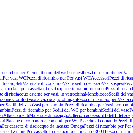
i ricambio per Elementi completi
Vasi sospesi
Pezzi di ricambio per Vasi
vi
Per vasi WC
Pezzi di ricambio per Per vasi WC
Accessori
Pezzi di ric
nti completi
Materiale di consumo
Vasi e sedili del vaso
Vasi sospesi
Pezz
 a cacciata per cassetta di risciacquo esterna monoblocco
Pezzi di ricamb
te di risciacquo esterne per vasi, in vetrochina
Monoblocco
Sedili del va
ersione Comfort
Vasi a cacciata, prolungati
Pezzi di ricambio per Vasi a c
er Sedili del vaso
Vasi per bambini
Pezzi di ricambio per Vasi per bambi
ambini
Pezzi di ricambio per Sedili del WC per bambini
Sedili del vaso
P
ri
Allacciamenti
Materiale di fissaggio
Ulteriori accessori
Bidet
Bidet sosp
ori
Placche di comando e comandi per WC
Placche di comando
Pezzi di
ma
Per cassette di risciacquo da incasso Omega
Pezzi di ricambio per Per
ncasso Twinline
Per cassette di risciacquo da incasso 300T
Pezzi di ricamb