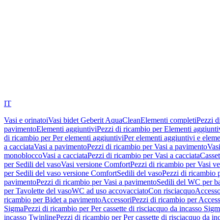
IT
Vasi e orinatoi
Vasi bidet Geberit AquaClean
Elementi completi
Pezzi d
pavimento
Elementi aggiuntivi
Pezzi di ricambio per Elementi aggiunti
di ricambio per Per elementi aggiuntivi
Per elementi aggiuntivi e eleme
a cacciata
Vasi a pavimento
Pezzi di ricambio per Vasi a pavimento
Vasi
monoblocco
Vasi a cacciata
Pezzi di ricambio per Vasi a cacciata
Casset
per Sedili del vaso
Vasi versione Comfort
Pezzi di ricambio per Vasi v
per Sedili del vaso versione Comfort
Sedili del vaso
Pezzi di ricambio p
pavimento
Pezzi di ricambio per Vasi a pavimento
Sedili del WC per b
per Tavolette del vaso
WC ad uso accovacciato
Con risciacquo
Accesso
ricambio per Bidet a pavimento
Accessori
Pezzi di ricambio per Access
Sigma
Pezzi di ricambio per Per cassette di risciacquo da incasso Sig
incasso Twinline
Pezzi di ricambio per Per cassette di risciacquo da i