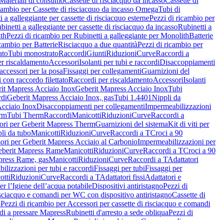
Materiali di consumo
Cassette di risciacquo da incasso
Cassette di
icambio per Cassette di risciacquo da incasso Omega
Tubi di
i a galleggiante per cassette di risciacquo esterne
Pezzi di ricambio per
binetti a galleggiante per cassette di risciacquo da incasso
Rubinetti a
ith
Pezzi di ricambio per Rubinetti a galleggiante per Monolith
Batterie
icambio per Batterie
Risciacquo a due quantità
Pezzi di ricambio per
ato
Tubi monostrato
Raccordi
Giunti
Riduzioni
Curve
Raccordi a
r riscaldamento
Accessori
Isolanti per tubi e raccordi
Disaccoppiamenti
accessori per la posa
Fissaggi per collegamenti
Guarnizioni del
i con raccordo filettato
Raccordi per riscaldamento
Accessori
Isolanti
it Mapress Acciaio Inox
Geberit Mapress Acciaio Inox
Tubi
di
Geberit Mapress Acciaio Inox, gas
Tubi 1.4401
Nippli da
Acciaio Inox
Disaccoppiamenti per collegamenti
Impermeabilizzazioni
rm
Tubi Therm
Raccordi
Manicotti
Riduzioni
Curve
Raccordi a
ori per Geberit Mapress Therm
Guarnizioni del sistema
Kit di viti per
li da tubo
Manicotti
Riduzioni
Curve
Raccordi a T
Croci a 90
ori per Geberit Mapress Acciaio al Carbonio
Impermeabilizzazioni per
berit Mapress Rame
Manicotti
Riduzioni
Curve
Raccordi a T
Croci a 90
press Rame, gas
Manicotti
Riduzioni
Curve
Raccordi a T
Adattatori
ilizzazioni per tubi e raccordi
Fissaggi per tubi
Fissaggi per
otti
Riduzioni
Curve
Raccordi a T
Adattatori fissi
Adattatori e
er l’Igiene dell’acqua potabile
Dispositivi antiristagno
Pezzi di
isciacquo e comandi per WC con dispositivo antiristagno
Cassette di
o
Pezzi di ricambio per Accessori per cassette di risciacquo e comandi
di a pressare Mapress
Rubinetti d'arresto a sede obliqua
Pezzi di