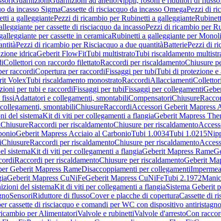
sori
Guarnizioni
Guarnizioni ad anello
Nippli, rosoni e riduttori di flusso
quo da incasso Sigma
Cassette di risciacquo da incasso Omega
Pezzi di r
tti a galleggiante
Pezzi di ricambio per Rubinetti a galleggiante
Rubinett
alleggiante per cassette di risciacquo da incasso
Pezzi di ricambio per Ru
galleggiante per cassette in ceramica
Rubinetti a galleggiante per Monol
ntità
Pezzi di ricambio per Risciacquo a due quantità
Batterie
Pezzi di r
ione idrica
Geberit FlowFit
Tubi multistrato
Tubi riscaldamento multistr
i
Collettori con raccordo filettato
Raccordi per riscaldamento
Chiusure pe
per raccordi
Copertura per raccordi
Fissaggi per tubi
Tubi di protezione e 
it Volex
Tubi riscaldamento monostrato
Raccordi
Allacciamenti
Collettor
ioni per tubi e raccordi
Fissaggi per tubi
Fissaggi per collegamenti
Geber
 fissi
Adattatori e collegamenti, smontabili
Compensatori
Chiusure
Raccor
 collegamenti, smontabili
Chiusure
Raccordi
Accessori Geberit Mapress 
ni del sistema
Kit di viti per collegamenti a flangia
Geberit Mapress The
i
Chiusure
Raccordi per riscaldamento
Chiusure per riscaldamento
Access
bonio
Geberit Mapress Acciaio al Carbonio
Tubi 1.0034
Tubi 1.0215
Nipp
i
Chiusure
Raccordi per riscaldamento
Chiusure per riscaldamento
Access
el sistema
Kit di viti per collegamenti a flangia
Geberit Mapress Rame
Ge
cordi
Raccordi per riscaldamento
Chiusure per riscaldamento
Geberit Ma
per Geberit Mapress Rame
Disaccoppiamenti per collegamenti
Impermeab
gia
Geberit Mapress CuNiFe
Geberit Mapress CuNiFe
Tubi 2.1972
Manic
izioni del sistema
Kit di viti per collegamenti a flangia
Sistema Geberit p
agno
Sensori
Riduttore di flusso
Cover e placche di copertura
Cassette di r
er cassette di risciacquo e comandi per WC con dispositivo antiristagn
ricambio per Alimentatori
Valvole e rubinetti
Valvole d'arresto
Con raccor