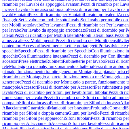
ricambio per Lavabi da appoggio
Lavamani
Pezzi di ricambio per Lav
incasso
Lavabi da incasso sottopiano
Pezzi di ricambio per Lavabi da i
lavabi
Vuotatoi
Pezzi di ricambio per Vuotatoi
Lavatoi polivalenti
Acces
fissaggio
Set lavabo con mobile sottolavabo
Set lavabo per mobile con
per Mobili sottolavabo
Per lavamani
Pezzi di ricambio per Per lavaman
per lavabo
Per lavabo da appoggio arrotondato
Pezzi di ricambio per P
laterali
Pezzi di ricambio per Mobili laterali
Mobili laterali bassi
Pezzi di
a mezza altezza
Mobili pensili
Pezzi di ricambio per Mobili pensili
Ulte
contenitore
Accessori
Inserti per cassetti e portaoggetti
Portasalviette e 
specchio
Specchio
Pezzi di ricambio per Specchio
Con illuminazione in
specchio
Con illuminazione integrata
Pezzi di ricambio per Con illumin
accessori
Prese elettriche
Rubinetti
Rubinetterie per lavabo
Pezzi di rica
rete
Montaggio a pianale, funzionamento a batteria
Pezzi di ricambio p
pianale, funzionamento tramite generatore
Montaggio a pianale, misc
ricambio per Montaggio a parete, funzionamento a rete
Montaggio a pa
generatore
Pezzi di ricambio per Montaggio a parete, funzionamento t
manopole
Accessori
Pezzi di ricambio per Accessori
Per rubinetterie pe
lavabi
Pezzi di ricambio per Sifoni per lavabi
Sifoni tubolari
Pezzi di ri
immersione per lavabo
Pezzi di ricambio per Sifoni con tubo ad immer
compatto
Sifoni da incasso
Pezzi di ricambio per Sifoni da incasso
Alla
Allacciamenti
Guarnizioni
Manicotti per brasatura
Prolunghe
Comandi
S
ricambio per Sifoni a doppia camera
Giunti per lavello
Pezzi di ricambi
ricambio per Sifoni per apparecchi
Sifoni tubolari
Pezzi di ricambio per
ricambio per Allacciamenti
Accessori
Sifoni per lavatoi
Pezzi di ricambi
Manicotti
Pilette di scarico
Pezzi di ricambio per Pilette di scarico
Acces