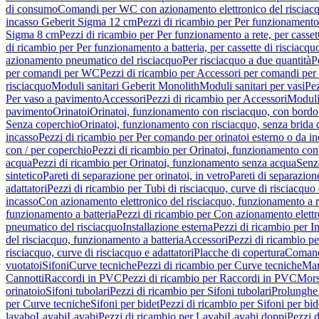
di consumo
Comandi per WC con azionamento elettronico del risciac
incasso Geberit Sigma 12 cm
Pezzi di ricambio per Per funzionamento 
Sigma 8 cm
Pezzi di ricambio per Per funzionamento a rete, per casse
di ricambio per Per funzionamento a batteria, per cassette di risciac
azionamento pneumatico del risciacquo
Per risciacquo a due quantità
P
per comandi per WC
Pezzi di ricambio per Accessori per comandi pe
risciacquo
Moduli sanitari Geberit Monolith
Moduli sanitari per vasi
Pez
Per vaso a pavimento
Accessori
Pezzi di ricambio per Accessori
Moduli 
pavimento
Orinatoi
Orinatoi, funzionamento con risciacquo, con bordo 
Senza coperchio
Orinatoi, funzionamento con risciacquo, senza brida d
incasso
Pezzi di ricambio per Per comando per orinatoi esterno o da i
con / per coperchio
Pezzi di ricambio per Orinatoi, funzionamento con 
acqua
Pezzi di ricambio per Orinatoi, funzionamento senza acqua
Senz
sintetico
Pareti di separazione per orinatoi, in vetro
Pareti di separazion
adattatori
Pezzi di ricambio per Tubi di risciacquo, curve di risciacquo 
incasso
Con azionamento elettronico del risciacquo, funzionamento a r
funzionamento a batteria
Pezzi di ricambio per Con azionamento elettr
pneumatico del risciacquo
Installazione esterna
Pezzi di ricambio per In
del risciacquo, funzionamento a batteria
Accessori
Pezzi di ricambio pe
risciacquo, curve di risciacquo e adattatori
Placche di copertura
Comand
vuotatoi
Sifoni
Curve tecniche
Pezzi di ricambio per Curve tecniche
Man
Cannotti
Raccordi in PVC
Pezzi di ricambio per Raccordi in PVC
Mors
orinatoio
Sifoni tubolari
Pezzi di ricambio per Sifoni tubolari
Prolunghe 
per Curve tecniche
Sifoni per bidet
Pezzi di ricambio per Sifoni per bid
lavabo
Lavabi
Lavabi
Pezzi di ricambio per Lavabi
Lavabi doppi
Pezzi 