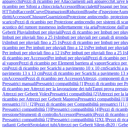
apparecchi
Pezzi di ricambio per Allacciamenti agli apparecchi
Curve t
ricambio per Sifoni a chiocciola
Accessori
Braccialetti
Fissaggi per bracc
HT
Tubi
Raccordi
Curve
Diramazioni
Riduzioni
Braghe d'ispezione
Aume
diritti
Accessori
Chiusure
Guarnizioni
Protezione antincendio, protezione
scarico
Pezzi di ricambio per Protezione antincendio per sistemi di sca
acustico del rumore trasmesso indirettamente via aria
Protezione dall'u
Geberit Pluvia
Imbuti per pluviali
Pezzi di ricambio per Imbuti per pluv
Imbuti per pluviali fino a 25 l/s
Imbuti per pluviali per canali di gronda
l/s
Imbuti per pluviali fino a 25 l/s
Pezzi di ricambio per Imbuti per pluvi
ricambio per Per imbuti per pluviali fino a 12 l/s
Per imbuti per pluviali
Per imbuti per pluviali fino a 12 l/s
Per imbuti per pluviali fino a 25 l/s
di ricambio per Accessori
Per imbuti per pluviali
Pezzi di ricambio per 
al vapore
Pezzi di ricambio per Elementi barriera al vapore
Scarico per
cm
Pezzi di ricambio per Scarichi a pavimento 10 x 10 cm
Scarichi a 
pavimento 13 x 13 cm
Pezzi di ricambio per Scarichi a pavimento 13 
cm
Accessori
Pezzi di ricambio per Accessori
Attrezzi, componenti di r
Pressatrici manuali
Pressatrici compatibilità [1]
Pezzi di ricambio per Pre
di ricambio per Attrezzi per la lavorazione dei tubi
Tappi prova pressi
Attrezzi per Geberit Volex
Pressatrici compatibilità [2]
Attrezzi per la l
ricambio per Attrezzi per Geberit Mapress
Pressatrici compatibilità [1]
pressatrici [1] / [2]
Pezzi di ricambio per Compatibilità pressatrici [1] / 
Pressatrici compatibilità [3]
Pressatrici compatibilità [4]
Pezzi di ricambi
pressione
Strumenti di controllo
Accessori
Pressatrici
Pezzi di ricambio p
Pressatrici compatibilità [2]
Pressatrici compatibilità [2XL]
Pezzi di ric
radianti Geberit
Srotolatori tubi
Attrezzi per Geberit Silent-db20 / Gebe