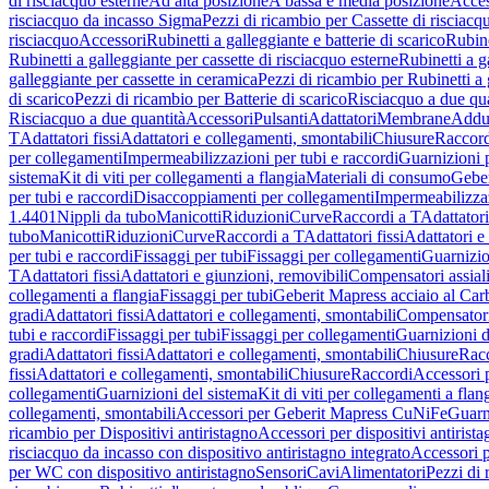
di risciacquo esterne
Ad alta posizione
A bassa e media posizione
Acces
risciacquo da incasso Sigma
Pezzi di ricambio per Cassette di risciac
risciacquo
Accessori
Rubinetti a galleggiante e batterie di scarico
Rubine
Rubinetti a galleggiante per cassette di risciacquo esterne
Rubinetti a g
galleggiante per cassette in ceramica
Pezzi di ricambio per Rubinetti a 
di scarico
Pezzi di ricambio per Batterie di scarico
Risciacquo a due qua
Risciacquo a due quantità
Accessori
Pulsanti
Adattatori
Membrane
Adduz
T
Adattatori fissi
Adattatori e collegamenti, smontabili
Chiusure
Raccord
per collegamenti
Impermeabilizzazioni per tubi e raccordi
Guarnizioni 
sistema
Kit di viti per collegamenti a flangia
Materiali di consumo
Geber
per tubi e raccordi
Disaccoppiamenti per collegamenti
Impermeabilizzaz
1.4401
Nippli da tubo
Manicotti
Riduzioni
Curve
Raccordi a T
Adattatori
tubo
Manicotti
Riduzioni
Curve
Raccordi a T
Adattatori fissi
Adattatori e
per tubi e raccordi
Fissaggi per tubi
Fissaggi per collegamenti
Guarnizio
T
Adattatori fissi
Adattatori e giunzioni, removibili
Compensatori assial
collegamenti a flangia
Fissaggi per tubi
Geberit Mapress acciaio al Car
gradi
Adattatori fissi
Adattatori e collegamenti, smontabili
Compensator
tubi e raccordi
Fissaggi per tubi
Fissaggi per collegamenti
Guarnizioni d
gradi
Adattatori fissi
Adattatori e collegamenti, smontabili
Chiusure
Rac
fissi
Adattatori e collegamenti, smontabili
Chiusure
Raccordi
Accessori 
collegamenti
Guarnizioni del sistema
Kit di viti per collegamenti a flan
collegamenti, smontabili
Accessori per Geberit Mapress CuNiFe
Guarn
ricambio per Dispositivi antiristagno
Accessori per dispositivi antirist
risciacquo da incasso con dispositivo antiristagno integrato
Accessori p
per WC con dispositivo antiristagno
Sensori
Cavi
Alimentatori
Pezzi di 