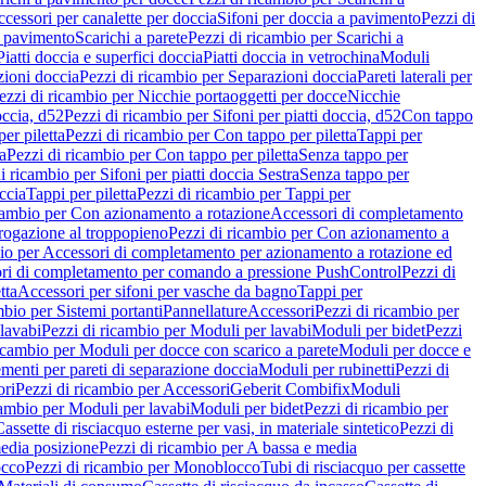
cessori per canalette per doccia
Sifoni per doccia a pavimento
Pezzi di
a pavimento
Scarichi a parete
Pezzi di ricambio per Scarichi a
iatti doccia e superfici doccia
Piatti doccia in vetrochina
Moduli
zioni doccia
Pezzi di ricambio per Separazioni doccia
Pareti laterali per
ezzi di ricambio per Nicchie portaoggetti per docce
Nicchie
occia, d52
Pezzi di ricambio per Sifoni per piatti doccia, d52
Con tappo
er piletta
Pezzi di ricambio per Con tappo per piletta
Tappi per
a
Pezzi di ricambio per Con tappo per piletta
Senza tappo per
i ricambio per Sifoni per piatti doccia Sestra
Senza tappo per
ccia
Tappi per piletta
Pezzi di ricambio per Tappi per
icambio per Con azionamento a rotazione
Accessori di completamento
rogazione al troppopieno
Pezzi di ricambio per Con azionamento a
bio per Accessori di completamento per azionamento a rotazione ed
ri di completamento per comando a pressione PushControl
Pezzi di
tta
Accessori per sifoni per vasche da bagno
Tappi per
mbio per Sistemi portanti
Pannellature
Accessori
Pezzi di ricambio per
lavabi
Pezzi di ricambio per Moduli per lavabi
Moduli per bidet
Pezzi
icambio per Moduli per docce con scarico a parete
Moduli per docce e
menti per pareti di separazione doccia
Moduli per rubinetti
Pezzi di
ori
Pezzi di ricambio per Accessori
Geberit Combifix
Moduli
cambio per Moduli per lavabi
Moduli per bidet
Pezzi di ricambio per
assette di risciacquo esterne per vasi, in materiale sintetico
Pezzi di
edia posizione
Pezzi di ricambio per A bassa e media
cco
Pezzi di ricambio per Monoblocco
Tubi di risciacquo per cassette