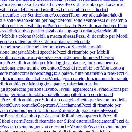
vabi a semincasso
Lavabi ad incasso
Pezzi di ricambio per Lavabi ad
vabi a canale
Ulteriori lavabi
Pezzi di ricambio per Ulteriori
di ricambio per Semicolonne
Accessori
Tappi per piletta
Materiale di
ile sottolavabo
Mobili per bagno
Mobili sottolavabo
Pezzi di ricambio
ambio per Per lavabi doppi
Piani per lavabo
Pezzi di ricambio per Piani
ezzi di ricambio per Per lavabo da appoggio rettangolare
Mobili
r Mobili a colonna
Mobili a mezza altezza
Pezzi di ricambio per Mobili
nsole contenitore
Pezzi di ricambio per Mensole
tiche
Prese elettriche
Ulteriori accessori
Specchi e mobili
zione integrata
Mobili specchio
Pezzi di ricambio per Mobili
za illuminazione integrata
Accessori
Elementi luminosi
Ulteriori
rete
Pezzi di ricambio per Montaggio a pianale, funzionamento a
funzionamento tramite generatore
Pezzi di ricambio per Montaggio a
elatore monocomando
Montaggio a parete, funzionamento a rete
Pezzi di
, funzionamento a batteria
Montaggio a parete, funzionamento tramite
di ricambio per Montaggio a parete, miscelatore a due
gli apparecchi per zona lavabo, lavelli, apparecchi e lavatoi
Sifoni per
ambio per Sifoni tubolari, modello compatto
Sifoni con tubo ad
o
Pezzi di ricambio per Sifoni a passaggio diretto per lavabo, modello
cotti
Curve tecniche
Coperture
Allacciamenti
Pezzi di ricambio per
zi di ricambio per Sifoni tubolari
Sifoni a doppia camera
Pezzi di
ori
Pezzi di ricambio per Accessori
Sifoni per apparecchi
Pezzi di
Sifoni esterni
Pezzi di ricambio per Sifoni esterni
Allacciamenti
Pezzi di
e
Pezzi di ricambio per Curve tecniche
Manicotti
Pezzi di ricambio per
richi a pavimento per docce
Pezzi di ricambio per Scarichi a