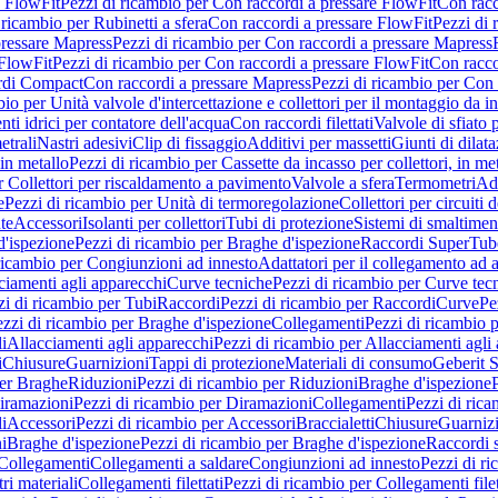
e FlowFit
Pezzi di ricambio per Con raccordi a pressare FlowFit
Con racc
 ricambio per Rubinetti a sfera
Con raccordi a pressare FlowFit
Pezzi di 
pressare Mapress
Pezzi di ricambio per Con raccordi a pressare Mapress
 FlowFit
Pezzi di ricambio per Con raccordi a pressare FlowFit
Con racco
ordi Compact
Con raccordi a pressare Mapress
Pezzi di ricambio per Con 
io per Unità valvole d'intercettazione e collettori per il montaggio da i
ti idrici per contatore dell'acqua
Con raccordi filettati
Valvole di sfiato 
etrali
Nastri adesivi
Clip di fissaggio
Additivi per massetti
Giunti di dilat
 in metallo
Pezzi di ricambio per Cassette da incasso per collettori, in me
r Collettori per riscaldamento a pavimento
Valvole a sfera
Termometri
Ada
e
Pezzi di ricambio per Unità di termoregolazione
Collettori per circuiti d
te
Accessori
Isolanti per collettori
Tubi di protezione
Sistemi di smaltiment
d'ispezione
Pezzi di ricambio per Braghe d'ispezione
Raccordi SuperTub
ricambio per Congiunzioni ad innesto
Adattatori per il collegamento ad al
ciamenti agli apparecchi
Curve tecniche
Pezzi di ricambio per Curve tec
zi di ricambio per Tubi
Raccordi
Pezzi di ricambio per Raccordi
Curve
Pe
zzi di ricambio per Braghe d'ispezione
Collegamenti
Pezzi di ricambio 
li
Allacciamenti agli apparecchi
Pezzi di ricambio per Allacciamenti agli
i
Chiusure
Guarnizioni
Tappi di protezione
Materiali di consumo
Geberit S
per Braghe
Riduzioni
Pezzi di ricambio per Riduzioni
Braghe d'ispezione
iramazioni
Pezzi di ricambio per Diramazioni
Collegamenti
Pezzi di ric
li
Accessori
Pezzi di ricambio per Accessori
Braccialetti
Chiusure
Guarniz
i
Braghe d'ispezione
Pezzi di ricambio per Braghe d'ispezione
Raccordi s
 Collegamenti
Collegamenti a saldare
Congiunzioni ad innesto
Pezzi di r
ri materiali
Collegamenti filettati
Pezzi di ricambio per Collegamenti filet