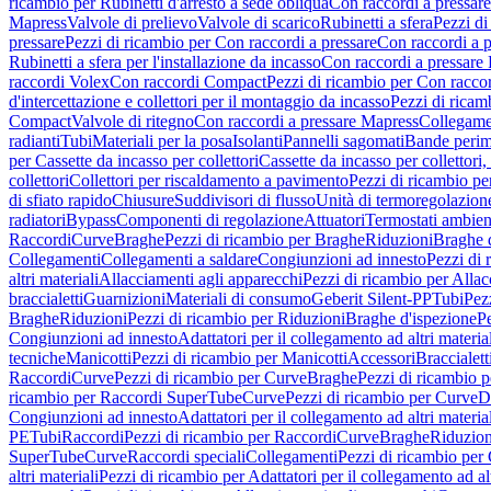
ricambio per Rubinetti d'arresto a sede obliqua
Con raccordi a pressar
Mapress
Valvole di prelievo
Valvole di scarico
Rubinetti a sfera
Pezzi di
pressare
Pezzi di ricambio per Con raccordi a pressare
Con raccordi a 
Rubinetti a sfera per l'installazione da incasso
Con raccordi a pressare
raccordi Volex
Con raccordi Compact
Pezzi di ricambio per Con racc
d'intercettazione e collettori per il montaggio da incasso
Pezzi di ricamb
Compact
Valvole di ritegno
Con raccordi a pressare Mapress
Collegamen
radianti
Tubi
Materiali per la posa
Isolanti
Pannelli sagomati
Bande perim
per Cassette da incasso per collettori
Cassette da incasso per collettori,
collettori
Collettori per riscaldamento a pavimento
Pezzi di ricambio pe
di sfiato rapido
Chiusure
Suddivisori di flusso
Unità di termoregolazion
radiatori
Bypass
Componenti di regolazione
Attuatori
Termostati ambien
Raccordi
Curve
Braghe
Pezzi di ricambio per Braghe
Riduzioni
Braghe 
Collegamenti
Collegamenti a saldare
Congiunzioni ad innesto
Pezzi di 
altri materiali
Allacciamenti agli apparecchi
Pezzi di ricambio per Allac
braccialetti
Guarnizioni
Materiali di consumo
Geberit Silent-PP
Tubi
Pez
Braghe
Riduzioni
Pezzi di ricambio per Riduzioni
Braghe d'ispezione
Pe
Congiunzioni ad innesto
Adattatori per il collegamento ad altri materia
tecniche
Manicotti
Pezzi di ricambio per Manicotti
Accessori
Braccialett
Raccordi
Curve
Pezzi di ricambio per Curve
Braghe
Pezzi di ricambio 
ricambio per Raccordi SuperTube
Curve
Pezzi di ricambio per Curve
D
Congiunzioni ad innesto
Adattatori per il collegamento ad altri materia
PE
Tubi
Raccordi
Pezzi di ricambio per Raccordi
Curve
Braghe
Riduzion
SuperTube
Curve
Raccordi speciali
Collegamenti
Pezzi di ricambio per
altri materiali
Pezzi di ricambio per Adattatori per il collegamento ad alt