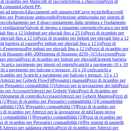
 di ricambio per Manicotti di raccordo
Sifoni a chiocciola
Pezzi di
 di consumo
Geberit PP-
ni ad innesto
Allacciamenti agli apparecchi
Curve tecniche
Raccordi
mbio per Protezione antincendio
Protezione antincendio per sistemi di
nseco
Isolamento per il disaccoppiamento dalla struttura e l'isolamento
i ventilazione
Valvole di ritegno a risparmio energetico
Scarico per tetti
ali fino a 12 l/s
Imbuti per pluviali fino a 25 l/s
Pezzi di ricambio per
pluviali fino a 12 l/s
Pezzi di ricambio per Imbuti per pluviali fino a 12
ti barriera al vapore
Per imbuti per pluviali fino a 12 l/s
Pezzi di
ni d'emergenza
Per imbuti per pluviali fino a 12 l/s
Pezzi di ricambio per
a di fissaggio d40–200
Sistema di fissaggio d250–315
Accessori
Pezzi
per pluviali
Pezzi di ricambio per Imbuti per pluviali
Elementi barriera
 Scarico pavimento per interni ed esterni
Scarichi a pavimento 10 x 10
chi a pavimento per balcone e terrazzo, 10 x 10 cm
Scarichi a
ricambio per Scarichi a pavimento per balconi e terrazzi, 13 x 13
 Attrezzi per Geberit FlowFit
Pressatrici manuali
Pezzi di ricambio per
er Pressatrici compatibilità [2]
Attrezzi per la lavorazione dei tubi
Pezzi
bio per Accessori
Attrezzi per Geberit Volex
Pezzi di ricambio per
i
Strumenti di controllo
Accessori
Attrezzi per Geberit Mapress
Pezzi di
à [2]
Pezzi di ricambio per Pressatrici compatibilità [2]
Compatibilità
atibilità [2XL]
Pressatrici compatibilità [3]
Pezzi di ricambio per
i di ricambio per Attrezzi per la lavorazione di tubi
Tappi prova
i compatibilità [1]
Pressatrici compatibilità [2]
Pezzi di ricambio per
zi di ricambio per Pressatrici compatibilità [4]
Per sistemi di pannelli
PE
Attrezzi per saldatura elettrica
Pezzi di ricambio per Attrezzi per