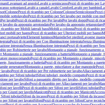
amani
Lavamani ad angolo
Lavabi a semincasso
Pezzi di ricambio per La
ncasso sottopiano
Lavabi a canale
Lavabi Comfort
Lavabi per bambini
La
sori
Colonne
Pezzi di ricambio per Colonne
Colonne
Semicolonne
Pezzi 
 mobile sottolavabo
Pezzi di ricambio per Set lavabo per mobile con mob
i
Per lavabi
Pezzi di ricambio per Per lavabi
Per lavabi doppi
Pezzi di ric
er lavabo da appoggio arrotondato
Per lavabo da appoggio rettangolare
P
 ricambio per Mobili laterali bassi
Mobili a colonna
Pezzi di ricambio pe
riori mobili per bagno
Pezzi di ricambio per Ulteriori mobili per bagno
Me
ganci portasalviette
Elementi luminosi
Maniglie
Set piedini
Lavagne magne
tegrata
Pezzi di ricambio per Con illuminazione integrata
Senza illumina
azione integrata
Senza illuminazione integrata
Pezzi di ricambio per Sen
mbio per Rubinetterie per lavabo
Montaggio a pianale, funzionamento a 
er Montaggio a pianale, funzionamento a batteria
Montaggio a pianale, 
elatore monocomando
Pezzi di ricambio per Montaggio a pianale, misc
rete, funzionamento a batteria
Pezzi di ricambio per Montaggio a parete
ramite generatore
Montaggio a parete, miscelatore a due manopole
Pezzi 
r lavabo
Pezzi di ricambio per Per rubinetterie per lavabo
Allacciamenti a
cambio per Sifoni tubolari
Sifoni tubolari, modello compatto
Pezzi di ric
sione per lavabo
Sifoni a passaggio diretto per lavabo, modello compatt
cciamenti per lavabo
Pezzi di ricambio per Allacciamenti per lavabo
Mani
ifoni per lavelli
Pezzi di ricambio per Sifoni per lavelli
Sifoni tubolari
Pez
o per Giunti per lavello
Manicotti
Pezzi di ricambio per Manicotti
Access
 Sifoni tubolari
Sifoni da incasso
Pezzi di ricambio per Sifoni da incasso
o per Sifoni per lavatoi
Sifoni
Pezzi di ricambio per Sifoni
Curve tecnich
sori
Pezzi di ricambio per Accessori
Docce e vasche da bagno
Docce
Sca