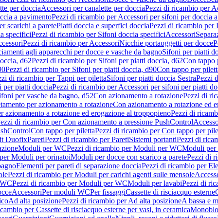
tte per doccia
Accessori per canalette per doccia
Pezzi di ricambio per Ac
occia a pavimento
Pezzi di ricambio per Accessori per sifoni per doccia 
r scarichi a parete
Piatti doccia e superfici doccia
Pezzi di ricambio per P
a specifici
Pezzi di ricambio per Sifoni doccia specifici
Accessori
Separa
cessori
Pezzi di ricambio per Accessori
Nicchie portaoggetti per docce
P
ciamenti agli apparecchi per docce e vasche da bagno
Sifoni per piatti d
doccia, d62
Pezzi di ricambio per Sifoni per piatti doccia, d62
Con tappo p
90
Pezzi di ricambio per Sifoni per piatti doccia, d90
Con tappo per pilett
zi di ricambio per Tappi per piletta
Sifoni per piatti doccia Sestra
Pezzi d
 per piatti doccia
Pezzi di ricambio per Accessori per sifoni per piatti do
ifoni per vasche da bagno, d52
Con azionamento a rotazione
Pezzi di r
etamento per azionamento a rotazione
Con azionamento a rotazione ed e
r azionamento a rotazione ed erogazione al troppopieno
Pezzi di ricam
ezzi di ricambio per Con azionamento a pressione PushControl
Accesso
ushControl
Con tappo per piletta
Pezzi di ricambio per Con tappo per pile
it Duofix
Pareti
Pezzi di ricambio per Pareti
Sistemi portanti
Pezzi di rica
azione
Moduli per WC
Pezzi di ricambio per Moduli per WC
Moduli per 
per Moduli per orinatoi
Moduli per docce con scarico a parete
Pezzi di r
 bagno
Elementi per pareti di separazione doccia
Pezzi di ricambio per Ele
ole
Pezzi di ricambio per Moduli per carichi agenti sulle mensole
Access
r WC
Pezzi di ricambio per Moduli per WC
Moduli per lavabi
Pezzi di ri
occe
Accessori
Per moduli WC
Per fissaggi
Cassette di risciacquo esterne
C
ico
Ad alta posizione
Pezzi di ricambio per Ad alta posizione
A bassa e m
icambio per Cassette di risciacquo esterne per vasi, in ceramica
Monoblo