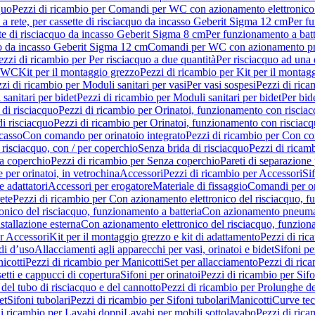
quo
Pezzi di ricambio per Comandi per WC con azionamento elettronico 
a rete, per cassette di risciacquo da incasso Geberit Sigma 12 cm
Per fu
tte di risciacquo da incasso Geberit Sigma 8 cm
Per funzionamento a batt
quo da incasso Geberit Sigma 12 cm
Comandi per WC con azionamento pne
ezzi di ricambio per Per risciacquo a due quantità
Per risciacquo ad una 
r WC
Kit per il montaggio grezzo
Pezzi di ricambio per Kit per il montag
zi di ricambio per Moduli sanitari per vasi
Per vasi sospesi
Pezzi di rica
sanitari per bidet
Pezzi di ricambio per Moduli sanitari per bidet
Per bid
di risciacquo
Pezzi di ricambio per Orinatoi, funzionamento con risciac
i risciacquo
Pezzi di ricambio per Orinatoi, funzionamento con risciacq
ncasso
Con comando per orinatoio integrato
Pezzi di ricambio per Con co
risciacquo, con / per coperchio
Senza brida di risciacquo
Pezzi di ricam
a coperchio
Pezzi di ricambio per Senza coperchio
Pareti di separazione 
e per orinatoi, in vetrochina
Accessori
Pezzi di ricambio per Accessori
Si
e adattatori
Accessori per erogatore
Materiale di fissaggio
Comandi per or
ete
Pezzi di ricambio per Con azionamento elettronico del risciacquo, f
onico del risciacquo, funzionamento a batteria
Con azionamento pneumat
stallazione esterna
Con azionamento elettronico del risciacquo, funziona
r Accessori
Kit per il montaggio grezzo e kit di adattamento
Pezzi di ric
i d’uso
Allacciamenti agli apparecchi per vasi, orinatoi e bidet
Sifoni pe
icotti
Pezzi di ricambio per Manicotti
Set per allacciamento
Pezzi di ric
etti e cappucci di copertura
Sifoni per orinatoi
Pezzi di ricambio per Sifo
del tubo di risciacquo e del cannotto
Pezzi di ricambio per Prolunghe de
et
Sifoni tubolari
Pezzi di ricambio per Sifoni tubolari
Manicotti
Curve te
di ricambio per Lavabi doppi
Lavabi per mobili sottolavabo
Pezzi di rica