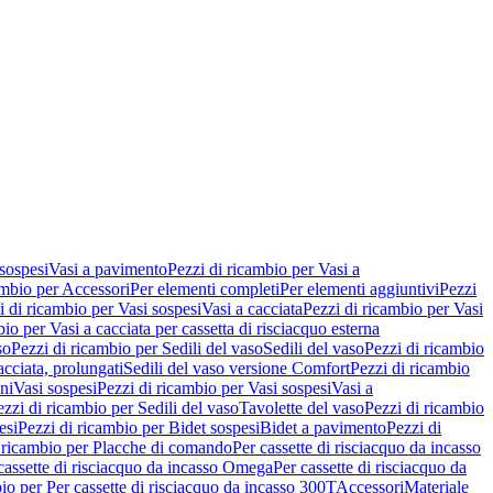
 sospesi
Vasi a pavimento
Pezzi di ricambio per Vasi a
ambio per Accessori
Per elementi completi
Per elementi aggiuntivi
Pezzi
i di ricambio per Vasi sospesi
Vasi a cacciata
Pezzi di ricambio per Vasi
io per Vasi a cacciata per cassetta di risciacquo esterna
so
Pezzi di ricambio per Sedili del vaso
Sedili del vaso
Pezzi di ricambio
acciata, prolungati
Sedili del vaso versione Comfort
Pezzi di ricambio
ni
Vasi sospesi
Pezzi di ricambio per Vasi sospesi
Vasi a
ezzi di ricambio per Sedili del vaso
Tavolette del vaso
Pezzi di ricambio
esi
Pezzi di ricambio per Bidet sospesi
Bidet a pavimento
Pezzi di
 ricambio per Placche di comando
Per cassette di risciacquo da incasso
 cassette di risciacquo da incasso Omega
Per cassette di risciacquo da
io per Per cassette di risciacquo da incasso 300T
Accessori
Materiale