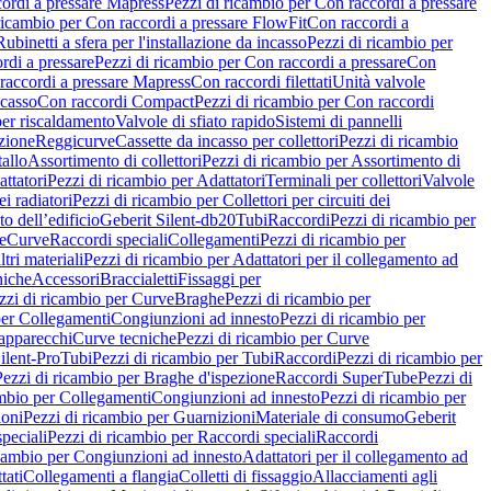
ordi a pressare Mapress
Pezzi di ricambio per Con raccordi a pressare
ricambio per Con raccordi a pressare FlowFit
Con raccordi a
Rubinetti a sfera per l'installazione da incasso
Pezzi di ricambio per
rdi a pressare
Pezzi di ricambio per Con raccordi a pressare
Con
raccordi a pressare Mapress
Con raccordi filettati
Unità valvole
ncasso
Con raccordi Compact
Pezzi di ricambio per Con raccordi
per riscaldamento
Valvole di sfiato rapido
Sistemi di pannelli
azione
Reggicurve
Cassette da incasso per collettori
Pezzi di ricambio
tallo
Assortimento di collettori
Pezzi di ricambio per Assortimento di
ttatori
Pezzi di ricambio per Adattatori
Terminali per collettori
Valvole
ei radiatori
Pezzi di ricambio per Collettori per circuiti dei
o dell’edificio
Geberit Silent-db20
Tubi
Raccordi
Pezzi di ricambio per
e
Curve
Raccordi speciali
Collegamenti
Pezzi di ricambio per
tri materiali
Pezzi di ricambio per Adattatori per il collegamento ad
niche
Accessori
Braccialetti
Fissaggi per
zzi di ricambio per Curve
Braghe
Pezzi di ricambio per
per Collegamenti
Congiunzioni ad innesto
Pezzi di ricambio per
 apparecchi
Curve tecniche
Pezzi di ricambio per Curve
ilent-Pro
Tubi
Pezzi di ricambio per Tubi
Raccordi
Pezzi di ricambio per
Pezzi di ricambio per Braghe d'ispezione
Raccordi SuperTube
Pezzi di
ambio per Collegamenti
Congiunzioni ad innesto
Pezzi di ricambio per
ioni
Pezzi di ricambio per Guarnizioni
Materiale di consumo
Geberit
peciali
Pezzi di ricambio per Raccordi speciali
Raccordi
icambio per Congiunzioni ad innesto
Adattatori per il collegamento ad
tati
Collegamenti a flangia
Colletti di fissaggio
Allacciamenti agli