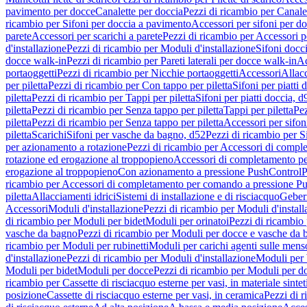
pavimento per docce
Canalette per doccia
Pezzi di ricambio per Canale
ricambio per Sifoni per doccia a pavimento
Accessori per sifoni per d
parete
Accessori per scarichi a parete
Pezzi di ricambio per Accessori pe
d'installazione
Pezzi di ricambio per Moduli d'installazione
Sifoni docci
docce walk-in
Pezzi di ricambio per Pareti laterali per docce walk-in
Ac
portaoggetti
Pezzi di ricambio per Nicchie portaoggetti
Accessori
Allac
per piletta
Pezzi di ricambio per Con tappo per piletta
Sifoni per piatti 
piletta
Pezzi di ricambio per Tappi per piletta
Sifoni per piatti doccia, d
piletta
Pezzi di ricambio per Senza tappo per piletta
Tappi per piletta
Pez
piletta
Pezzi di ricambio per Senza tappo per piletta
Accessori per sifoni
piletta
Scarichi
Sifoni per vasche da bagno, d52
Pezzi di ricambio per S
per azionamento a rotazione
Pezzi di ricambio per Accessori di compl
rotazione ed erogazione al troppopieno
Accessori di completamento pe
erogazione al troppopieno
Con azionamento a pressione PushControl
P
ricambio per Accessori di completamento per comando a pressione P
piletta
Allacciamenti idrici
Sistemi di installazione e di risciacquo
Geber
Accessori
Moduli d'installazione
Pezzi di ricambio per Moduli d'install
di ricambio per Moduli per bidet
Moduli per orinatoi
Pezzi di ricambio 
vasche da bagno
Pezzi di ricambio per Moduli per docce e vasche da
ricambio per Moduli per rubinetti
Moduli per carichi agenti sulle mens
d'installazione
Pezzi di ricambio per Moduli d'installazione
Moduli pe
Moduli per bidet
Moduli per docce
Pezzi di ricambio per Moduli per d
ricambio per Cassette di risciacquo esterne per vasi, in materiale sintet
posizione
Cassette di risciacquo esterne per vasi, in ceramica
Pezzi di r