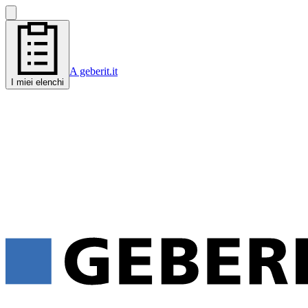
A geberit.it
I miei elenchi