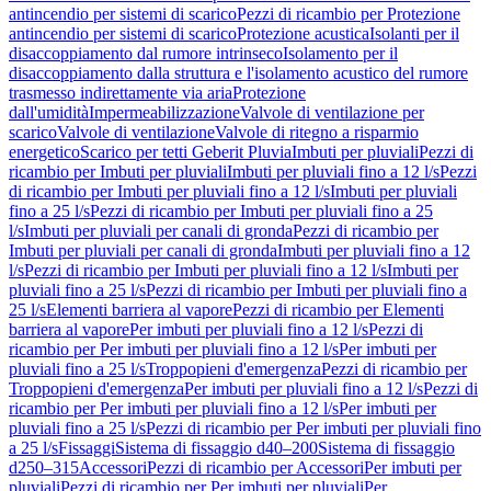
antincendio per sistemi di scarico
Pezzi di ricambio per Protezione
antincendio per sistemi di scarico
Protezione acustica
Isolanti per il
disaccoppiamento dal rumore intrinseco
Isolamento per il
disaccoppiamento dalla struttura e l'isolamento acustico del rumore
trasmesso indirettamente via aria
Protezione
dall'umidità
Impermeabilizzazione
Valvole di ventilazione per
scarico
Valvole di ventilazione
Valvole di ritegno a risparmio
energetico
Scarico per tetti Geberit Pluvia
Imbuti per pluviali
Pezzi di
ricambio per Imbuti per pluviali
Imbuti per pluviali fino a 12 l/s
Pezzi
di ricambio per Imbuti per pluviali fino a 12 l/s
Imbuti per pluviali
fino a 25 l/s
Pezzi di ricambio per Imbuti per pluviali fino a 25
l/s
Imbuti per pluviali per canali di gronda
Pezzi di ricambio per
Imbuti per pluviali per canali di gronda
Imbuti per pluviali fino a 12
l/s
Pezzi di ricambio per Imbuti per pluviali fino a 12 l/s
Imbuti per
pluviali fino a 25 l/s
Pezzi di ricambio per Imbuti per pluviali fino a
25 l/s
Elementi barriera al vapore
Pezzi di ricambio per Elementi
barriera al vapore
Per imbuti per pluviali fino a 12 l/s
Pezzi di
ricambio per Per imbuti per pluviali fino a 12 l/s
Per imbuti per
pluviali fino a 25 l/s
Troppopieni d'emergenza
Pezzi di ricambio per
Troppopieni d'emergenza
Per imbuti per pluviali fino a 12 l/s
Pezzi di
ricambio per Per imbuti per pluviali fino a 12 l/s
Per imbuti per
pluviali fino a 25 l/s
Pezzi di ricambio per Per imbuti per pluviali fino
a 25 l/s
Fissaggi
Sistema di fissaggio d40–200
Sistema di fissaggio
d250–315
Accessori
Pezzi di ricambio per Accessori
Per imbuti per
pluviali
Pezzi di ricambio per Per imbuti per pluviali
Per