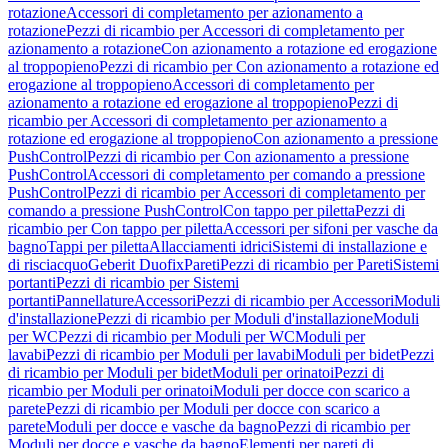
rotazione
Accessori di completamento per azionamento a
rotazione
Pezzi di ricambio per Accessori di completamento per
azionamento a rotazione
Con azionamento a rotazione ed erogazione
al troppopieno
Pezzi di ricambio per Con azionamento a rotazione ed
erogazione al troppopieno
Accessori di completamento per
azionamento a rotazione ed erogazione al troppopieno
Pezzi di
ricambio per Accessori di completamento per azionamento a
rotazione ed erogazione al troppopieno
Con azionamento a pressione
PushControl
Pezzi di ricambio per Con azionamento a pressione
PushControl
Accessori di completamento per comando a pressione
PushControl
Pezzi di ricambio per Accessori di completamento per
comando a pressione PushControl
Con tappo per piletta
Pezzi di
ricambio per Con tappo per piletta
Accessori per sifoni per vasche da
bagno
Tappi per piletta
Allacciamenti idrici
Sistemi di installazione e
di risciacquo
Geberit Duofix
Pareti
Pezzi di ricambio per Pareti
Sistemi
portanti
Pezzi di ricambio per Sistemi
portanti
Pannellature
Accessori
Pezzi di ricambio per Accessori
Moduli
d'installazione
Pezzi di ricambio per Moduli d'installazione
Moduli
per WC
Pezzi di ricambio per Moduli per WC
Moduli per
lavabi
Pezzi di ricambio per Moduli per lavabi
Moduli per bidet
Pezzi
di ricambio per Moduli per bidet
Moduli per orinatoi
Pezzi di
ricambio per Moduli per orinatoi
Moduli per docce con scarico a
parete
Pezzi di ricambio per Moduli per docce con scarico a
parete
Moduli per docce e vasche da bagno
Pezzi di ricambio per
Moduli per docce e vasche da bagno
Elementi per pareti di