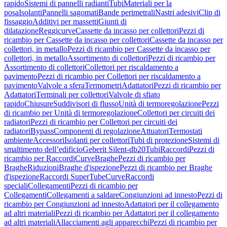
rapido
Sistemi di pannelli radianti
Tubi
Materiali per la
posa
Isolanti
Pannelli sagomati
Bande perimetrali
Nastri adesivi
Clip di
fissaggio
Additivi per massetti
Giunti di
dilatazione
Reggicurve
Cassette da incasso per collettori
Pezzi di
ricambio per Cassette da incasso per collettori
Cassette da incasso per
collettori, in metallo
Pezzi di ricambio per Cassette da incasso per
collettori, in metallo
Assortimento di collettori
Pezzi di ricambio per
Assortimento di collettori
Collettori per riscaldamento a
pavimento
Pezzi di ricambio per Collettori per riscaldamento a
pavimento
Valvole a sfera
Termometri
Adattatori
Pezzi di ricambio per
Adattatori
Terminali per collettori
Valvole di sfiato
rapido
Chiusure
Suddivisori di flusso
Unità di termoregolazione
Pezzi
di ricambio per Unità di termoregolazione
Collettori per circuiti dei
radiatori
Pezzi di ricambio per Collettori per circuiti dei
radiatori
Bypass
Componenti di regolazione
Attuatori
Termostati
ambiente
Accessori
Isolanti per collettori
Tubi di protezione
Sistemi di
smaltimento dell’edificio
Geberit Silent-db20
Tubi
Raccordi
Pezzi di
ricambio per Raccordi
Curve
Braghe
Pezzi di ricambio per
Braghe
Riduzioni
Braghe d'ispezione
Pezzi di ricambio per Braghe
d'ispezione
Raccordi SuperTube
Curve
Raccordi
speciali
Collegamenti
Pezzi di ricambio per
Collegamenti
Collegamenti a saldare
Congiunzioni ad innesto
Pezzi di
ricambio per Congiunzioni ad innesto
Adattatori per il collegamento
ad altri materiali
Pezzi di ricambio per Adattatori per il collegamento
ad altri materiali
Allacciamenti agli apparecchi
Pezzi di ricambio per