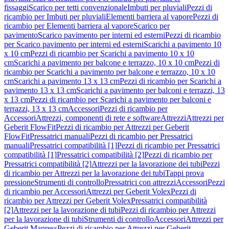
fissaggi
Scarico per tetti convenzionale
Imbuti per pluviali
Pezzi di
ricambio per Imbuti per pluviali
Elementi barriera al vapore
Pezzi di
ricambio per Elementi barriera al vapore
Scarico per
pavimento
Scarico pavimento per interni ed esterni
Pezzi di ricambio
per Scarico pavimento per interni ed esterni
Scarichi a pavimento 10
x 10 cm
Pezzi di ricambio per Scarichi a pavimento 10 x 10
cm
Scarichi a pavimento per balcone e terrazzo, 10 x 10 cm
Pezzi di
ricambio per Scarichi a pavimento per balcone e terrazzo, 10 x 10
cm
Scarichi a pavimento 13 x 13 cm
Pezzi di ricambio per Scarichi a
pavimento 13 x 13 cm
Scarichi a pavimento per balconi e terrazzi, 13
x 13 cm
Pezzi di ricambio per Scarichi a pavimento per balconi e
terrazzi, 13 x 13 cm
Accessori
Pezzi di ricambio per
Accessori
Attrezzi, componenti di rete e software
Attrezzi
Attrezzi per
Geberit FlowFit
Pezzi di ricambio per Attrezzi per Geberit
FlowFit
Pressatrici manuali
Pezzi di ricambio per Pressatrici
manuali
Pressatrici compatibilità [1]
Pezzi di ricambio per Pressatrici
compatibilità [1]
Pressatrici compatibilità [2]
Pezzi di ricambio per
Pressatrici compatibilità [2]
Attrezzi per la lavorazione dei tubi
Pezzi
di ricambio per Attrezzi per la lavorazione dei tubi
Tappi prova
pressione
Strumenti di controllo
Pressatrici con attrezzi
Accessori
Pezzi
di ricambio per Accessori
Attrezzi per Geberit Volex
Pezzi di
ricambio per Attrezzi per Geberit Volex
Pressatrici compatibilità
[2]
Attrezzi per la lavorazione di tubi
Pezzi di ricambio per Attrezzi
per la lavorazione di tubi
Strumenti di controllo
Accessori
Attrezzi per
Geberit Mapress
Pezzi di ricambio per Attrezzi per Geberit