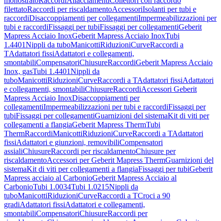
monostrato
Raccordi
Allacciamenti
Collettori con raccordo
filettato
Raccordi per riscaldamento
Accessori
Isolanti per tubi e
raccordi
Disaccoppiamenti per collegamenti
Impermeabilizzazioni per
tubi e raccordi
Fissaggi per tubi
Fissaggi per collegamenti
Geberit
Mapress Acciaio Inox
Geberit Mapress Acciaio Inox
Tubi
1.4401
Nippli da tubo
Manicotti
Riduzioni
Curve
Raccordi a
T
Adattatori fissi
Adattatori e collegamenti,
smontabili
Compensatori
Chiusure
Raccordi
Geberit Mapress Acciaio
Inox, gas
Tubi 1.4401
Nippli da
tubo
Manicotti
Riduzioni
Curve
Raccordi a T
Adattatori fissi
Adattatori
e collegamenti, smontabili
Chiusure
Raccordi
Accessori Geberit
Mapress Acciaio Inox
Disaccoppiamenti per
collegamenti
Impermeabilizzazioni per tubi e raccordi
Fissaggi per
tubi
Fissaggi per collegamenti
Guarnizioni del sistema
Kit di viti per
collegamenti a flangia
Geberit Mapress Therm
Tubi
Therm
Raccordi
Manicotti
Riduzioni
Curve
Raccordi a T
Adattatori
fissi
Adattatori e giunzioni, removibili
Compensatori
assiali
Chiusure
Raccordi per riscaldamento
Chiusure per
riscaldamento
Accessori per Geberit Mapress Therm
Guarnizioni del
sistema
Kit di viti per collegamenti a flangia
Fissaggi per tubi
Geberit
Mapress acciaio al Carbonio
Geberit Mapress Acciaio al
Carbonio
Tubi 1.0034
Tubi 1.0215
Nippli da
tubo
Manicotti
Riduzioni
Curve
Raccordi a T
Croci a 90
gradi
Adattatori fissi
Adattatori e collegamenti,
smontabili
Compensatori
Chiusure
Raccordi per