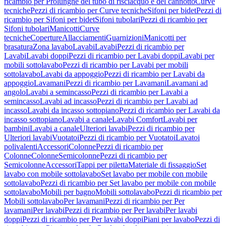
ricambio per Prolunghe del tubo di risciacquo e del cannotto
Curve
tecniche
Pezzi di ricambio per Curve tecniche
Sifoni per bidet
Pezzi di
ricambio per Sifoni per bidet
Sifoni tubolari
Pezzi di ricambio per
Sifoni tubolari
Manicotti
Curve
tecniche
Coperture
Allacciamenti
Guarnizioni
Manicotti per
brasatura
Zona lavabo
Lavabi
Lavabi
Pezzi di ricambio per
Lavabi
Lavabi doppi
Pezzi di ricambio per Lavabi doppi
Lavabi per
mobili sottolavabo
Pezzi di ricambio per Lavabi per mobili
sottolavabo
Lavabi da appoggio
Pezzi di ricambio per Lavabi da
appoggio
Lavamani
Pezzi di ricambio per Lavamani
Lavamani ad
angolo
Lavabi a semincasso
Pezzi di ricambio per Lavabi a
semincasso
Lavabi ad incasso
Pezzi di ricambio per Lavabi ad
incasso
Lavabi da incasso sottopiano
Pezzi di ricambio per Lavabi da
incasso sottopiano
Lavabi a canale
Lavabi Comfort
Lavabi per
bambini
Lavabi a canale
Ulteriori lavabi
Pezzi di ricambio per
Ulteriori lavabi
Vuotatoi
Pezzi di ricambio per Vuotatoi
Lavatoi
polivalenti
Accessori
Colonne
Pezzi di ricambio per
Colonne
Colonne
Semicolonne
Pezzi di ricambio per
Semicolonne
Accessori
Tappi per piletta
Materiale di fissaggio
Set
lavabo con mobile sottolavabo
Set lavabo per mobile con mobile
sottolavabo
Pezzi di ricambio per Set lavabo per mobile con mobile
sottolavabo
Mobili per bagno
Mobili sottolavabo
Pezzi di ricambio per
Mobili sottolavabo
Per lavamani
Pezzi di ricambio per Per
lavamani
Per lavabi
Pezzi di ricambio per Per lavabi
Per lavabi
doppi
Pezzi di ricambio per Per lavabi doppi
Piani per lavabo
Pezzi di