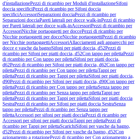
d'installazione
Pezzi di ricambio per Moduli d'installazione
Sifoni
doccia specifici
Pezzi di ricambio per Sifoni doccia
specifici
Accessori
Separazioni doccia
Pezzi di ricambio per
Separazioni doccia
Pareti laterali per docce walk-in
Pezzi di ricambio
per Pareti laterali per docce walk-in
Accessori
Pezzi di ricambio per
Accessori
Nicchie portaoggetti per docce
Pezzi di ricambio per
Nicchie portaoggetti per docce
Nicchie portaoggetti
Pezzi di ricambio
per Nicchie portaoggetti
Accessori
Allacciamenti agli apparecchi per
docce e vasche da bagno
Sifoni per piatti doccia, d52
Pezzi di
ricambio per Sifoni per piatti doccia, d52
Con tappo per piletta
Pezzi
di ricambio per Con tappo per piletta
Sifoni per piatti doccia,
d62
Pezzi di ricambio per Sifoni per piatti doccia, d62
Con tappo per
piletta
Pezzi di ricambio per Con tappo per piletta
Tappi per
piletta
Pezzi di ricambio per Tappi per piletta
Sifoni per piatti doccia,
d90
Pezzi di ricambio per Sifoni per piatti doccia, d90
Con tappo per
piletta
Pezzi di ricambio per Con tappo per piletta
Senza tappo per
piletta
Pezzi di ricambio per Senza tappo per piletta
Tappi per
piletta
Pezzi di ricambio per Tappi per piletta
Sifoni per piatti doccia
Sestra
Pezzi di ricambio per Sifoni per piatti doccia Sestra
Senza
tappo per piletta
Pezzi di ricambio per Senza tappo per
piletta
Accessori per sifoni per piatti doccia
Pezzi di ricambio per
Accessori per sifoni per piatti doccia
Tappi per piletta
Pezzi di
ricambio per Tappi per piletta
Scarichi
Sifoni per vasche da bagno,
d52
Pezzi di ricambio per Sifoni per vasche da bagno, d52
Con
azionamento a rotazione
Pezzi di ricambio per Con azionamento a