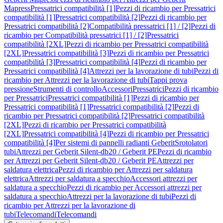
Mapress
Pressatrici compatibilità [1]
Pezzi di ricambio per Pressatrici
compatibilità [1]
Pressatrici compatibilità [2]
Pezzi di ricambio per
Pressatrici compatibilità [2]
Compatibilità pressatrici [1] / [2]
Pezzi di
ricambio per Compatibilità pressatrici [1] / [2]
Pressatrici
compatibilità [2XL]
Pezzi di ricambio per Pressatrici compatibilità
[2XL]
Pressatrici compatibilità [3]
Pezzi di ricambio per Pressatrici
compatibilità [3]
Pressatrici compatibilità [4]
Pezzi di ricambio per
Pressatrici compatibilità [4]
Attrezzi per la lavorazione di tubi
Pezzi di
ricambio per Attrezzi per la lavorazione di tubi
Tappi prova
pressione
Strumenti di controllo
Accessori
Pressatrici
Pezzi di ricambio
per Pressatrici
Pressatrici compatibilità [1]
Pezzi di ricambio per
Pressatrici compatibilità [1]
Pressatrici compatibilità [2]
Pezzi di
ricambio per Pressatrici compatibilità [2]
Pressatrici compatibilità
[2XL]
Pezzi di ricambio per Pressatrici compatibilità
[2XL]
Pressatrici compatibilità [4]
Pezzi di ricambio per Pressatrici
compatibilità [4]
Per sistemi di pannelli radianti Geberit
Srotolatori
tubi
Attrezzi per Geberit Silent-db20 / Geberit PE
Pezzi di ricambio
per Attrezzi per Geberit Silent-db20 / Geberit PE
Attrezzi per
saldatura elettrica
Pezzi di ricambio per Attrezzi per saldatura
elettrica
Attrezzi per saldatura a specchio
Accessori attrezzi per
saldatura a specchio
Pezzi di ricambio per Accessori attrezzi per
saldatura a specchio
Attrezzi per la lavorazione di tubi
Pezzi di
ricambio per Attrezzi per la lavorazione di
tubi
Telecomandi
Telecomandi