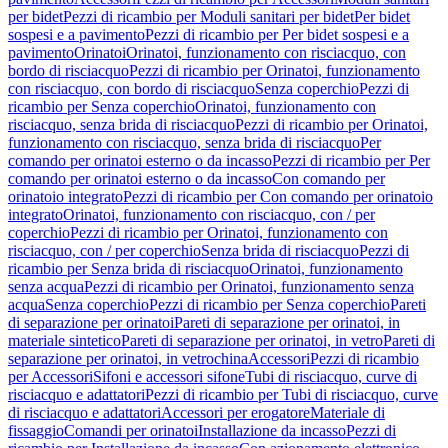
per bidet
Pezzi di ricambio per Moduli sanitari per bidet
Per bidet
sospesi e a pavimento
Pezzi di ricambio per Per bidet sospesi e a
pavimento
Orinatoi
Orinatoi, funzionamento con risciacquo, con
bordo di risciacquo
Pezzi di ricambio per Orinatoi, funzionamento
con risciacquo, con bordo di risciacquo
Senza coperchio
Pezzi di
ricambio per Senza coperchio
Orinatoi, funzionamento con
risciacquo, senza brida di risciacquo
Pezzi di ricambio per Orinatoi,
funzionamento con risciacquo, senza brida di risciacquo
Per
comando per orinatoi esterno o da incasso
Pezzi di ricambio per Per
comando per orinatoi esterno o da incasso
Con comando per
orinatoio integrato
Pezzi di ricambio per Con comando per orinatoio
integrato
Orinatoi, funzionamento con risciacquo, con / per
coperchio
Pezzi di ricambio per Orinatoi, funzionamento con
risciacquo, con / per coperchio
Senza brida di risciacquo
Pezzi di
ricambio per Senza brida di risciacquo
Orinatoi, funzionamento
senza acqua
Pezzi di ricambio per Orinatoi, funzionamento senza
acqua
Senza coperchio
Pezzi di ricambio per Senza coperchio
Pareti
di separazione per orinatoi
Pareti di separazione per orinatoi, in
materiale sintetico
Pareti di separazione per orinatoi, in vetro
Pareti di
separazione per orinatoi, in vetrochina
Accessori
Pezzi di ricambio
per Accessori
Sifoni e accessori sifone
Tubi di risciacquo, curve di
risciacquo e adattatori
Pezzi di ricambio per Tubi di risciacquo, curve
di risciacquo e adattatori
Accessori per erogatore
Materiale di
fissaggio
Comandi per orinatoi
Installazione da incasso
Pezzi di