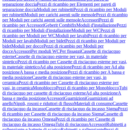
separazione doccia
Pezzi di ricambio per Elementi per pareti di
separazione doccia
Moduli per rubinetti
Pezzi di ricambio per Moduli
per rubinetti
Moduli per carichi agenti sulle mensole
Pezzi di ricambio
per Moduli per carichi agenti sulle mensole
Accessori
Pezzi di
ricambio per Accessori
Geberit Combifix
Moduli d'installazione
Pezzi
di ricambio per Moduli d'installazione
Moduli per WC
Pezzi di
ricambio per Moduli per WC
Moduli per lavabi
Pezzi di ricambio per
Moduli per lavabi
Moduli per bidet
Pezzi di ricambio per Moduli per
bidet
Moduli per docce
Pezzi di ricambio per Moduli per
docce
Accessori
Per moduli WC
Per fissaggi
Cassette di risciacquo
esterne
Cassette di risciacquo esterne per vasi, in materiale
sintetico
Pezzi di ricambio per Cassette di risciacquo esterne per vasi,
in materiale sintetico
Ad alta posizione
Pezzi di ricambio per Ad alta
posizione
A bassa e media posizione
Pezzi di ricambio per A bassa e
media posizione
Cassette di risciacquo esterne per vasi, in
ceramica
Pezzi di ricambio per Cassette di risciacquo esterne per
vasi, in ceramica
Monoblocco
Pezzi di ricambio per Monoblocco
Tubi
di risciacquo per cassette di risciacquo esterne
Ad alta posizione
A
bassa e media posizione
Accessori
Guarnizioni
Guarnizioni ad
anello
Nippli, rosoni e riduttori di flusso
Materiali di consumo
Cassette
di risciacquo da incasso
Cassette di risciacquo da incasso Sigma
Pezzi
di ricambio per Cassette di risciacquo da incasso Sigma
Cassette di
risciacquo da incasso Omega
Pezzi di ricambio per Cassette di
risciacquo da incasso Omega
Tubi di risciacquo
Accessori
Rubinetti a
galleggiante e batterie di scarico
Rubinetti a galleggiante
Pezzi di