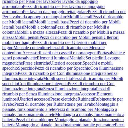
ricambio per Piani per lavabo
Per lavabo da appoggio
arrotondato
Pezzi di ricambio per Per lavabo da appoggio
arrotondato
Per lavabo da appoggio rettangolare
Pezzi di ricambio per
Per lavabo da appoggio rettangolare
Mobili laterali
Pezzi di ricambio
per Mobili laterali
Mobili laterali bassi
Pezzi di ricambio per Mobili
laterali bassi
Mobili a colonna
Pezzi di ricambio per Mobili a
colonna
Mobili a mezza altezza
Pezzi di ricambio per Mobili a mezza
altezza
Mobili pensili
Pezzi di ricambio per Mobili pensili
Ulteriori
mobili per bagno
Pezzi di ricambio per Ulteriori mobili per
bagno
Mensole contenitore
Pezzi di ricambio per Mensole
contenitore
Accessori
Inserti per cassetti e portaoggetti
Portasalviette e
ganci portasalviette
Elementi luminosi
Maniglie
Set piedini
Lavagne
magnetiche
Prese elettriche
Ulteriori accessori
Specchi e mobili
specchio
Specchio
Pezzi di ricambio per Specchio
Con illuminazione
integrata
Pezzi di ricambio per Con illuminazione integrata
Senza
illuminazione integrata
Mobili specchio
Pezzi di ricambio per Mobili
specchio
Con illuminazione integrata
Pezzi di ricambio per Con
illuminazione integrata
Senza illuminazione integrata
Pezzi di
ricambio per Senza illuminazione integrata
Accessori
Elementi
luminosi
Ulteriori accessori
Prese elettriche
Rubinetti
Rubinetterie per
lavabo
Pezzi di ricambio per Rubinetterie per lavabo
Montaggio a
pianale, funzionamento a rete
Pezzi di ricambio per Montaggio a
pianale, funzionamento a rete
Montaggio a pianale, funzionamento a
batteria
Pezzi di ricambio per Montaggio a pianale, funzionamento a
batteria
Montaggio a pianale, funzionamento tramite generatore
Pezzi