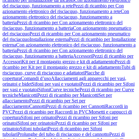
ricambio per Installazione da incasso
Con azionamento elettronico
del risciacquo, funzionamento a rete
Pezzi di ricambio per Con
azionamento elettronico del risciacquo, funzionamento a rete
Con
azionamento elettronico del risciacquo, funzionamento a
batteria
Pezzi di ricambio per Con azionamento elettronico del
risciacquo, funzionamento a batteria
Con azionamento pneumatico
del risciacquo
Pezzi di ricambio per Con azionamento pneumatico
del risciacquo
Installazione esterna
Pezzi di ricambio per Installazione
esterna
Con azionamento elettronico del risciacquo, funzionamento a
batteria
Pezzi di ricambio per Con azionamento elettronico del
risciacquo, funzionamento a batteria
Accessori
Pezzi di ricambio per
Accessori
Kit per il montaggio grezzo e kit di adattamento
Pezzi di
ricambio per Kit per il montaggio grezzo e kit di adattamento
Tubi di
risciacquo, curve di risciacquo e adattatori
Placche di
copertura
Comandi d’uso
Allacciamenti agli apparecchi per vasi,
orinatoi e bidet
Sifoni per vasi e vuotatoi
Pezzi di ricambio per Sifoni
per vasi e vuotatoi
Sifoni
Curve tecniche
Pezzi di ricambio per Curve
tecniche
Manicotti
Pezzi di ricambio per Manicotti
Set per
allacciamento
Pezzi di ricambio per Set per
allacciamento
Cannotti
Pezzi di ricambio per Cannotti
Raccordi in
PVC
Pezzi di ricambio per Raccordi in PVC
Morsetti e cappucci di
copertura
Sifoni per orinatoi
Pezzi di ricambio per Sifoni per
orinatoi
Sifoni per orinatoio
Pezzi di ricambio per Sifoni per
orinatoio
Sifoni tubolari
Pezzi di ricambio per Sifoni
tubolari
Prolunghe del tubo di risciacquo e del cannotto
Pezzi di