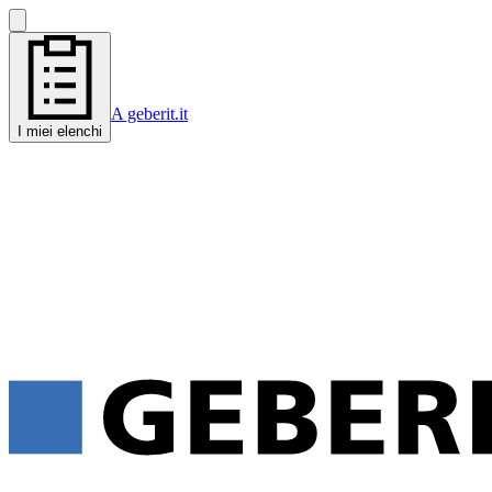
A geberit.it
I miei elenchi