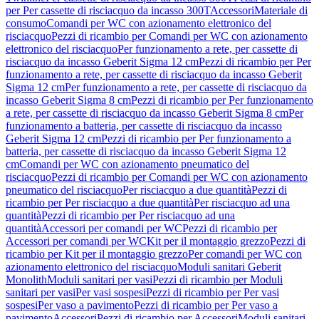
per Per cassette di risciacquo da incasso 300T
Accessori
Materiale di
consumo
Comandi per WC con azionamento elettronico del
risciacquo
Pezzi di ricambio per Comandi per WC con azionamento
elettronico del risciacquo
Per funzionamento a rete, per cassette di
risciacquo da incasso Geberit Sigma 12 cm
Pezzi di ricambio per Per
funzionamento a rete, per cassette di risciacquo da incasso Geberit
Sigma 12 cm
Per funzionamento a rete, per cassette di risciacquo da
incasso Geberit Sigma 8 cm
Pezzi di ricambio per Per funzionamento
a rete, per cassette di risciacquo da incasso Geberit Sigma 8 cm
Per
funzionamento a batteria, per cassette di risciacquo da incasso
Geberit Sigma 12 cm
Pezzi di ricambio per Per funzionamento a
batteria, per cassette di risciacquo da incasso Geberit Sigma 12
cm
Comandi per WC con azionamento pneumatico del
risciacquo
Pezzi di ricambio per Comandi per WC con azionamento
pneumatico del risciacquo
Per risciacquo a due quantità
Pezzi di
ricambio per Per risciacquo a due quantità
Per risciacquo ad una
quantità
Pezzi di ricambio per Per risciacquo ad una
quantità
Accessori per comandi per WC
Pezzi di ricambio per
Accessori per comandi per WC
Kit per il montaggio grezzo
Pezzi di
ricambio per Kit per il montaggio grezzo
Per comandi per WC con
azionamento elettronico del risciacquo
Moduli sanitari Geberit
Monolith
Moduli sanitari per vasi
Pezzi di ricambio per Moduli
sanitari per vasi
Per vasi sospesi
Pezzi di ricambio per Per vasi
sospesi
Per vaso a pavimento
Pezzi di ricambio per Per vaso a
pavimento
Accessori
Pezzi di ricambio per Accessori
Moduli sanitari