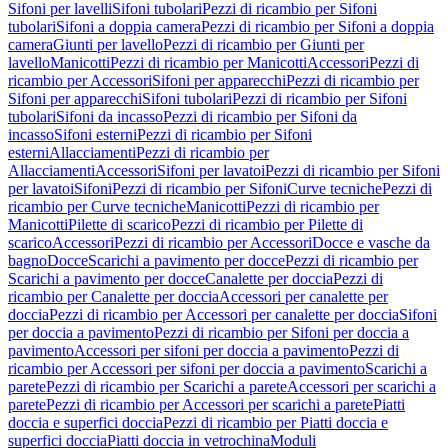
Sifoni per lavelli
Sifoni tubolari
Pezzi di ricambio per Sifoni
tubolari
Sifoni a doppia camera
Pezzi di ricambio per Sifoni a doppia
camera
Giunti per lavello
Pezzi di ricambio per Giunti per
lavello
Manicotti
Pezzi di ricambio per Manicotti
Accessori
Pezzi di
ricambio per Accessori
Sifoni per apparecchi
Pezzi di ricambio per
Sifoni per apparecchi
Sifoni tubolari
Pezzi di ricambio per Sifoni
tubolari
Sifoni da incasso
Pezzi di ricambio per Sifoni da
incasso
Sifoni esterni
Pezzi di ricambio per Sifoni
esterni
Allacciamenti
Pezzi di ricambio per
Allacciamenti
Accessori
Sifoni per lavatoi
Pezzi di ricambio per Sifoni
per lavatoi
Sifoni
Pezzi di ricambio per Sifoni
Curve tecniche
Pezzi di
ricambio per Curve tecniche
Manicotti
Pezzi di ricambio per
Manicotti
Pilette di scarico
Pezzi di ricambio per Pilette di
scarico
Accessori
Pezzi di ricambio per Accessori
Docce e vasche da
bagno
Docce
Scarichi a pavimento per docce
Pezzi di ricambio per
Scarichi a pavimento per docce
Canalette per doccia
Pezzi di
ricambio per Canalette per doccia
Accessori per canalette per
doccia
Pezzi di ricambio per Accessori per canalette per doccia
Sifoni
per doccia a pavimento
Pezzi di ricambio per Sifoni per doccia a
pavimento
Accessori per sifoni per doccia a pavimento
Pezzi di
ricambio per Accessori per sifoni per doccia a pavimento
Scarichi a
parete
Pezzi di ricambio per Scarichi a parete
Accessori per scarichi a
parete
Pezzi di ricambio per Accessori per scarichi a parete
Piatti
doccia e superfici doccia
Pezzi di ricambio per Piatti doccia e
superfici doccia
Piatti doccia in vetrochina
Moduli