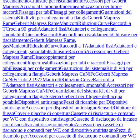
riscaldamento
Chiusure per riscaldamento
Accessori per Geberit
Mapress Acciaio al Carbonio
Impermeabilizzazioni per tubi e
raccordi
Fissaggi per tubi
Fissaggi per collegamenti
Guarnizioni del
sistema
Kit di viti per collegamenti a flangia
Geberit Mapress
Rame
Geberit Mapress Rame
Manicotti
Riduzioni
Curve
Raccordi a
T
Croci a 90 gradi
Adattatori fissi
Adattatori e collegamenti,
smontabili
Chiusure
Raccordi
Raccordi per riscaldamento
Chiusure per
riscaldamento
Geberit Mapress Rame,
gas
Manicotti
Riduzioni
Curve
Raccordi a T
Adattatori fissi
Adattatori e
collegamenti, smontabili
Chiusure
Raccordi
Accessori per Geberit
Mapress Rame
Disaccoppiamenti per
collegamenti
Impermeabilizzazioni per tubi e raccordi
Fissaggi per
tubi
Fissaggi per collegamenti
Guarnizioni del sistema
Kit di viti per
collegamenti a flangia
Geberit Mapress CuNiFe
Geberit Mapress
CuNiFe
Tubi 2.1972
Manicotti
Riduzioni
Curve
Raccordi a
T
Adattatori fissi
Adattatori e collegamenti, smontabili
Accessori per
Geberit Mapress CuNiFe
Guarnizioni del sistema
Kit di viti per
collegamenti a flangia
Sistema Geberit per l’Igiene dell’acqua
potabile
Dispositivi antiristagno
Pezzi di ricambio per Dispositivi
antiristagno
Accessori per dispositivi antiristagno
Sensori
Riduttore di
flusso
Cover e placche di copertura
Cassette di risciacquo e comandi
per WC con dispositivo antiristagno
Cassette di risciacquo da incasso
con dispositivo antiristagno integrato
Accessori per cassette di
risciacquo e comandi per WC con dispositivo antiristagno
Pezzi di
ricambio per Accessori per cassette di risciacquo e comandi per WC