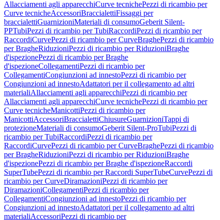
Allacciamenti agli apparecchi
Curve tecniche
Pezzi di ricambio per
Curve tecniche
Accessori
Braccialetti
Fissaggi per
braccialetti
Guarnizioni
Materiali di consumo
Geberit Silent-
PP
Tubi
Pezzi di ricambio per Tubi
Raccordi
Pezzi di ricambio per
Raccordi
Curve
Pezzi di ricambio per Curve
Braghe
Pezzi di ricambio
per Braghe
Riduzioni
Pezzi di ricambio per Riduzioni
Braghe
d'ispezione
Pezzi di ricambio per Braghe
d'ispezione
Collegamenti
Pezzi di ricambio per
Collegamenti
Congiunzioni ad innesto
Pezzi di ricambio per
Congiunzioni ad innesto
Adattatori per il collegamento ad altri
materiali
Allacciamenti agli apparecchi
Pezzi di ricambio per
Allacciamenti agli apparecchi
Curve tecniche
Pezzi di ricambio per
Curve tecniche
Manicotti
Pezzi di ricambio per
Manicotti
Accessori
Braccialetti
Chiusure
Guarnizioni
Tappi di
protezione
Materiali di consumo
Geberit Silent-Pro
Tubi
Pezzi di
ricambio per Tubi
Raccordi
Pezzi di ricambio per
Raccordi
Curve
Pezzi di ricambio per Curve
Braghe
Pezzi di ricambio
per Braghe
Riduzioni
Pezzi di ricambio per Riduzioni
Braghe
d'ispezione
Pezzi di ricambio per Braghe d'ispezione
Raccordi
SuperTube
Pezzi di ricambio per Raccordi SuperTube
Curve
Pezzi di
ricambio per Curve
Diramazioni
Pezzi di ricambio per
Diramazioni
Collegamenti
Pezzi di ricambio per
Collegamenti
Congiunzioni ad innesto
Pezzi di ricambio per
Congiunzioni ad innesto
Adattatori per il collegamento ad altri
materiali
Accessori
Pezzi di ricambio per