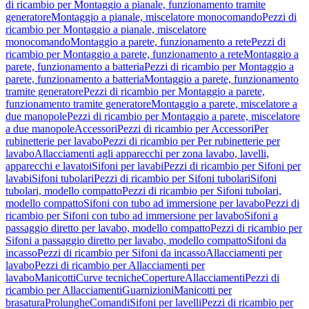
di ricambio per Montaggio a pianale, funzionamento tramite
generatore
Montaggio a pianale, miscelatore monocomando
Pezzi di
ricambio per Montaggio a pianale, miscelatore
monocomando
Montaggio a parete, funzionamento a rete
Pezzi di
ricambio per Montaggio a parete, funzionamento a rete
Montaggio a
parete, funzionamento a batteria
Pezzi di ricambio per Montaggio a
parete, funzionamento a batteria
Montaggio a parete, funzionamento
tramite generatore
Pezzi di ricambio per Montaggio a parete,
funzionamento tramite generatore
Montaggio a parete, miscelatore a
due manopole
Pezzi di ricambio per Montaggio a parete, miscelatore
a due manopole
Accessori
Pezzi di ricambio per Accessori
Per
rubinetterie per lavabo
Pezzi di ricambio per Per rubinetterie per
lavabo
Allacciamenti agli apparecchi per zona lavabo, lavelli,
apparecchi e lavatoi
Sifoni per lavabi
Pezzi di ricambio per Sifoni per
lavabi
Sifoni tubolari
Pezzi di ricambio per Sifoni tubolari
Sifoni
tubolari, modello compatto
Pezzi di ricambio per Sifoni tubolari,
modello compatto
Sifoni con tubo ad immersione per lavabo
Pezzi di
ricambio per Sifoni con tubo ad immersione per lavabo
Sifoni a
passaggio diretto per lavabo, modello compatto
Pezzi di ricambio per
Sifoni a passaggio diretto per lavabo, modello compatto
Sifoni da
incasso
Pezzi di ricambio per Sifoni da incasso
Allacciamenti per
lavabo
Pezzi di ricambio per Allacciamenti per
lavabo
Manicotti
Curve tecniche
Coperture
Allacciamenti
Pezzi di
ricambio per Allacciamenti
Guarnizioni
Manicotti per
brasatura
Prolunghe
Comandi
Sifoni per lavelli
Pezzi di ricambio per