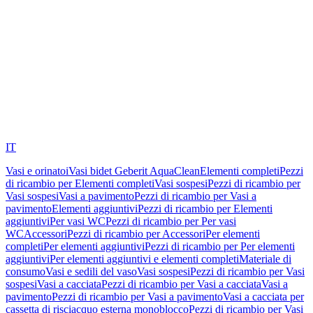
IT
Vasi e orinatoi
Vasi bidet Geberit AquaClean
Elementi completi
Pezzi
di ricambio per Elementi completi
Vasi sospesi
Pezzi di ricambio per
Vasi sospesi
Vasi a pavimento
Pezzi di ricambio per Vasi a
pavimento
Elementi aggiuntivi
Pezzi di ricambio per Elementi
aggiuntivi
Per vasi WC
Pezzi di ricambio per Per vasi
WC
Accessori
Pezzi di ricambio per Accessori
Per elementi
completi
Per elementi aggiuntivi
Pezzi di ricambio per Per elementi
aggiuntivi
Per elementi aggiuntivi e elementi completi
Materiale di
consumo
Vasi e sedili del vaso
Vasi sospesi
Pezzi di ricambio per Vasi
sospesi
Vasi a cacciata
Pezzi di ricambio per Vasi a cacciata
Vasi a
pavimento
Pezzi di ricambio per Vasi a pavimento
Vasi a cacciata per
cassetta di risciacquo esterna monoblocco
Pezzi di ricambio per Vasi