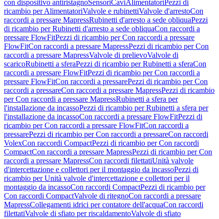
con dispositivo antiristagno
Sensori
Cavi
Alimentatori
Pezzi di
ricambio per Alimentatori
Valvole e rubinetti
Valvole d'arresto
Con
raccordi a pressare Mapress
Rubinetti d'arresto a sede obliqua
Pezzi
di ricambio per Rubinetti d'arresto a sede obliqua
Con raccordi a
pressare FlowFit
Pezzi di ricambio per Con raccordi a pressare
FlowFit
Con raccordi a pressare Mapress
Pezzi di ricambio per Con
raccordi a pressare Mapress
Valvole di prelievo
Valvole di
scarico
Rubinetti a sfera
Pezzi di ricambio per Rubinetti a sfera
Con
raccordi a pressare FlowFit
Pezzi di ricambio per Con raccordi a
pressare FlowFit
Con raccordi a pressare
Pezzi di ricambio per Con
raccordi a pressare
Con raccordi a pressare Mapress
Pezzi di ricambio
per Con raccordi a pressare Mapress
Rubinetti a sfera per
l'installazione da incasso
Pezzi di ricambio per Rubinetti a sfera per
l'installazione da incasso
Con raccordi a pressare FlowFit
Pezzi di
ricambio per Con raccordi a pressare FlowFit
Con raccordi a
pressare
Pezzi di ricambio per Con raccordi a pressare
Con raccordi
Volex
Con raccordi Compact
Pezzi di ricambio per Con raccordi
Compact
Con raccordi a pressare Mapress
Pezzi di ricambio per Con
raccordi a pressare Mapress
Con raccordi filettati
Unità valvole
d'intercettazione e collettori per il montaggio da incasso
Pezzi di
ricambio per Unità valvole d'intercettazione e collettori per il
montaggio da incasso
Con raccordi Compact
Pezzi di ricambio per
Con raccordi Compact
Valvole di ritegno
Con raccordi a pressare
Mapress
Collegamenti idrici per contatore dell'acqua
Con raccordi
filettati
Valvole di sfiato per riscaldamento
Valvole di sfiato