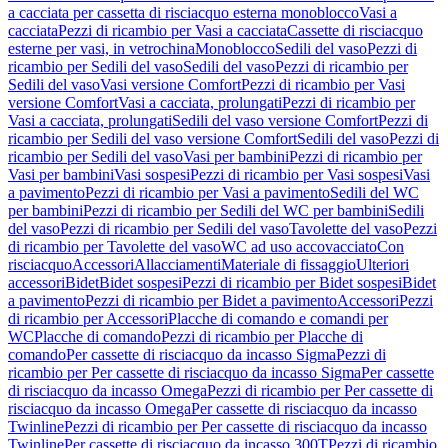
a cacciata per cassetta di risciacquo esterna monoblocco
Vasi a
cacciata
Pezzi di ricambio per Vasi a cacciata
Cassette di risciacquo
esterne per vasi, in vetrochina
Monoblocco
Sedili del vaso
Pezzi di
ricambio per Sedili del vaso
Sedili del vaso
Pezzi di ricambio per
Sedili del vaso
Vasi versione Comfort
Pezzi di ricambio per Vasi
versione Comfort
Vasi a cacciata, prolungati
Pezzi di ricambio per
Vasi a cacciata, prolungati
Sedili del vaso versione Comfort
Pezzi di
ricambio per Sedili del vaso versione Comfort
Sedili del vaso
Pezzi di
ricambio per Sedili del vaso
Vasi per bambini
Pezzi di ricambio per
Vasi per bambini
Vasi sospesi
Pezzi di ricambio per Vasi sospesi
Vasi
a pavimento
Pezzi di ricambio per Vasi a pavimento
Sedili del WC
per bambini
Pezzi di ricambio per Sedili del WC per bambini
Sedili
del vaso
Pezzi di ricambio per Sedili del vaso
Tavolette del vaso
Pezzi
di ricambio per Tavolette del vaso
WC ad uso accovacciato
Con
risciacquo
Accessori
Allacciamenti
Materiale di fissaggio
Ulteriori
accessori
Bidet
Bidet sospesi
Pezzi di ricambio per Bidet sospesi
Bidet
a pavimento
Pezzi di ricambio per Bidet a pavimento
Accessori
Pezzi
di ricambio per Accessori
Placche di comando e comandi per
WC
Placche di comando
Pezzi di ricambio per Placche di
comando
Per cassette di risciacquo da incasso Sigma
Pezzi di
ricambio per Per cassette di risciacquo da incasso Sigma
Per cassette
di risciacquo da incasso Omega
Pezzi di ricambio per Per cassette di
risciacquo da incasso Omega
Per cassette di risciacquo da incasso
Twinline
Pezzi di ricambio per Per cassette di risciacquo da incasso
Twinline
Per cassette di risciacquo da incasso 300T
Pezzi di ricambio