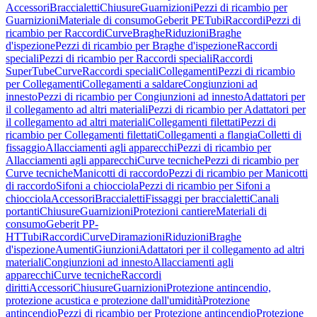
Accessori
Braccialetti
Chiusure
Guarnizioni
Pezzi di ricambio per
Guarnizioni
Materiale di consumo
Geberit PE
Tubi
Raccordi
Pezzi di
ricambio per Raccordi
Curve
Braghe
Riduzioni
Braghe
d'ispezione
Pezzi di ricambio per Braghe d'ispezione
Raccordi
speciali
Pezzi di ricambio per Raccordi speciali
Raccordi
SuperTube
Curve
Raccordi speciali
Collegamenti
Pezzi di ricambio
per Collegamenti
Collegamenti a saldare
Congiunzioni ad
innesto
Pezzi di ricambio per Congiunzioni ad innesto
Adattatori per
il collegamento ad altri materiali
Pezzi di ricambio per Adattatori per
il collegamento ad altri materiali
Collegamenti filettati
Pezzi di
ricambio per Collegamenti filettati
Collegamenti a flangia
Colletti di
fissaggio
Allacciamenti agli apparecchi
Pezzi di ricambio per
Allacciamenti agli apparecchi
Curve tecniche
Pezzi di ricambio per
Curve tecniche
Manicotti di raccordo
Pezzi di ricambio per Manicotti
di raccordo
Sifoni a chiocciola
Pezzi di ricambio per Sifoni a
chiocciola
Accessori
Braccialetti
Fissaggi per braccialetti
Canali
portanti
Chiusure
Guarnizioni
Protezioni cantiere
Materiali di
consumo
Geberit PP-
HT
Tubi
Raccordi
Curve
Diramazioni
Riduzioni
Braghe
d'ispezione
Aumenti
Giunzioni
Adattatori per il collegamento ad altri
materiali
Congiunzioni ad innesto
Allacciamenti agli
apparecchi
Curve tecniche
Raccordi
diritti
Accessori
Chiusure
Guarnizioni
Protezione antincendio,
protezione acustica e protezione dall'umidità
Protezione
antincendio
Pezzi di ricambio per Protezione antincendio
Protezione