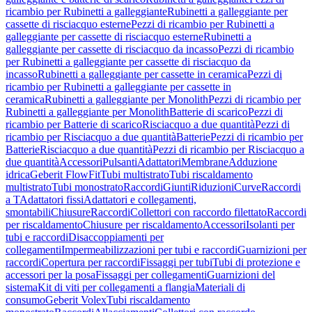
ricambio per Rubinetti a galleggiante
Rubinetti a galleggiante per
cassette di risciacquo esterne
Pezzi di ricambio per Rubinetti a
galleggiante per cassette di risciacquo esterne
Rubinetti a
galleggiante per cassette di risciacquo da incasso
Pezzi di ricambio
per Rubinetti a galleggiante per cassette di risciacquo da
incasso
Rubinetti a galleggiante per cassette in ceramica
Pezzi di
ricambio per Rubinetti a galleggiante per cassette in
ceramica
Rubinetti a galleggiante per Monolith
Pezzi di ricambio per
Rubinetti a galleggiante per Monolith
Batterie di scarico
Pezzi di
ricambio per Batterie di scarico
Risciacquo a due quantità
Pezzi di
ricambio per Risciacquo a due quantità
Batterie
Pezzi di ricambio per
Batterie
Risciacquo a due quantità
Pezzi di ricambio per Risciacquo a
due quantità
Accessori
Pulsanti
Adattatori
Membrane
Adduzione
idrica
Geberit FlowFit
Tubi multistrato
Tubi riscaldamento
multistrato
Tubi monostrato
Raccordi
Giunti
Riduzioni
Curve
Raccordi
a T
Adattatori fissi
Adattatori e collegamenti,
smontabili
Chiusure
Raccordi
Collettori con raccordo filettato
Raccordi
per riscaldamento
Chiusure per riscaldamento
Accessori
Isolanti per
tubi e raccordi
Disaccoppiamenti per
collegamenti
Impermeabilizzazioni per tubi e raccordi
Guarnizioni per
raccordi
Copertura per raccordi
Fissaggi per tubi
Tubi di protezione e
accessori per la posa
Fissaggi per collegamenti
Guarnizioni del
sistema
Kit di viti per collegamenti a flangia
Materiali di
consumo
Geberit Volex
Tubi riscaldamento