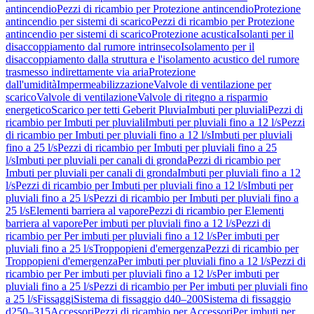
antincendio
Pezzi di ricambio per Protezione antincendio
Protezione
antincendio per sistemi di scarico
Pezzi di ricambio per Protezione
antincendio per sistemi di scarico
Protezione acustica
Isolanti per il
disaccoppiamento dal rumore intrinseco
Isolamento per il
disaccoppiamento dalla struttura e l'isolamento acustico del rumore
trasmesso indirettamente via aria
Protezione
dall'umidità
Impermeabilizzazione
Valvole di ventilazione per
scarico
Valvole di ventilazione
Valvole di ritegno a risparmio
energetico
Scarico per tetti Geberit Pluvia
Imbuti per pluviali
Pezzi di
ricambio per Imbuti per pluviali
Imbuti per pluviali fino a 12 l/s
Pezzi
di ricambio per Imbuti per pluviali fino a 12 l/s
Imbuti per pluviali
fino a 25 l/s
Pezzi di ricambio per Imbuti per pluviali fino a 25
l/s
Imbuti per pluviali per canali di gronda
Pezzi di ricambio per
Imbuti per pluviali per canali di gronda
Imbuti per pluviali fino a 12
l/s
Pezzi di ricambio per Imbuti per pluviali fino a 12 l/s
Imbuti per
pluviali fino a 25 l/s
Pezzi di ricambio per Imbuti per pluviali fino a
25 l/s
Elementi barriera al vapore
Pezzi di ricambio per Elementi
barriera al vapore
Per imbuti per pluviali fino a 12 l/s
Pezzi di
ricambio per Per imbuti per pluviali fino a 12 l/s
Per imbuti per
pluviali fino a 25 l/s
Troppopieni d'emergenza
Pezzi di ricambio per
Troppopieni d'emergenza
Per imbuti per pluviali fino a 12 l/s
Pezzi di
ricambio per Per imbuti per pluviali fino a 12 l/s
Per imbuti per
pluviali fino a 25 l/s
Pezzi di ricambio per Per imbuti per pluviali fino
a 25 l/s
Fissaggi
Sistema di fissaggio d40–200
Sistema di fissaggio
d250–315
Accessori
Pezzi di ricambio per Accessori
Per imbuti per