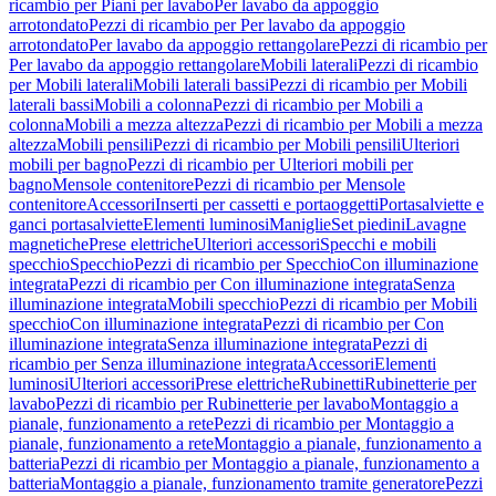
ricambio per Piani per lavabo
Per lavabo da appoggio
arrotondato
Pezzi di ricambio per Per lavabo da appoggio
arrotondato
Per lavabo da appoggio rettangolare
Pezzi di ricambio per
Per lavabo da appoggio rettangolare
Mobili laterali
Pezzi di ricambio
per Mobili laterali
Mobili laterali bassi
Pezzi di ricambio per Mobili
laterali bassi
Mobili a colonna
Pezzi di ricambio per Mobili a
colonna
Mobili a mezza altezza
Pezzi di ricambio per Mobili a mezza
altezza
Mobili pensili
Pezzi di ricambio per Mobili pensili
Ulteriori
mobili per bagno
Pezzi di ricambio per Ulteriori mobili per
bagno
Mensole contenitore
Pezzi di ricambio per Mensole
contenitore
Accessori
Inserti per cassetti e portaoggetti
Portasalviette e
ganci portasalviette
Elementi luminosi
Maniglie
Set piedini
Lavagne
magnetiche
Prese elettriche
Ulteriori accessori
Specchi e mobili
specchio
Specchio
Pezzi di ricambio per Specchio
Con illuminazione
integrata
Pezzi di ricambio per Con illuminazione integrata
Senza
illuminazione integrata
Mobili specchio
Pezzi di ricambio per Mobili
specchio
Con illuminazione integrata
Pezzi di ricambio per Con
illuminazione integrata
Senza illuminazione integrata
Pezzi di
ricambio per Senza illuminazione integrata
Accessori
Elementi
luminosi
Ulteriori accessori
Prese elettriche
Rubinetti
Rubinetterie per
lavabo
Pezzi di ricambio per Rubinetterie per lavabo
Montaggio a
pianale, funzionamento a rete
Pezzi di ricambio per Montaggio a
pianale, funzionamento a rete
Montaggio a pianale, funzionamento a
batteria
Pezzi di ricambio per Montaggio a pianale, funzionamento a
batteria
Montaggio a pianale, funzionamento tramite generatore
Pezzi