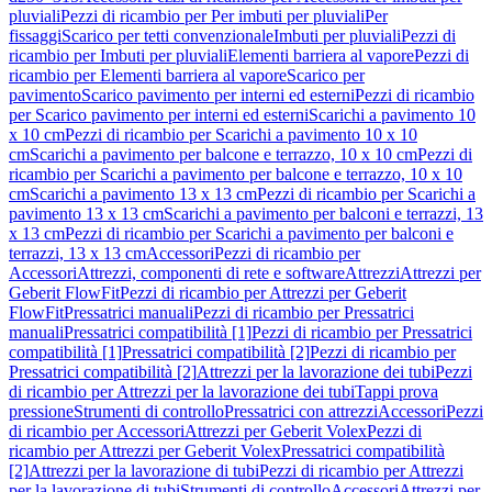
pluviali
Pezzi di ricambio per Per imbuti per pluviali
Per
fissaggi
Scarico per tetti convenzionale
Imbuti per pluviali
Pezzi di
ricambio per Imbuti per pluviali
Elementi barriera al vapore
Pezzi di
ricambio per Elementi barriera al vapore
Scarico per
pavimento
Scarico pavimento per interni ed esterni
Pezzi di ricambio
per Scarico pavimento per interni ed esterni
Scarichi a pavimento 10
x 10 cm
Pezzi di ricambio per Scarichi a pavimento 10 x 10
cm
Scarichi a pavimento per balcone e terrazzo, 10 x 10 cm
Pezzi di
ricambio per Scarichi a pavimento per balcone e terrazzo, 10 x 10
cm
Scarichi a pavimento 13 x 13 cm
Pezzi di ricambio per Scarichi a
pavimento 13 x 13 cm
Scarichi a pavimento per balconi e terrazzi, 13
x 13 cm
Pezzi di ricambio per Scarichi a pavimento per balconi e
terrazzi, 13 x 13 cm
Accessori
Pezzi di ricambio per
Accessori
Attrezzi, componenti di rete e software
Attrezzi
Attrezzi per
Geberit FlowFit
Pezzi di ricambio per Attrezzi per Geberit
FlowFit
Pressatrici manuali
Pezzi di ricambio per Pressatrici
manuali
Pressatrici compatibilità [1]
Pezzi di ricambio per Pressatrici
compatibilità [1]
Pressatrici compatibilità [2]
Pezzi di ricambio per
Pressatrici compatibilità [2]
Attrezzi per la lavorazione dei tubi
Pezzi
di ricambio per Attrezzi per la lavorazione dei tubi
Tappi prova
pressione
Strumenti di controllo
Pressatrici con attrezzi
Accessori
Pezzi
di ricambio per Accessori
Attrezzi per Geberit Volex
Pezzi di
ricambio per Attrezzi per Geberit Volex
Pressatrici compatibilità
[2]
Attrezzi per la lavorazione di tubi
Pezzi di ricambio per Attrezzi
per la lavorazione di tubi
Strumenti di controllo
Accessori
Attrezzi per