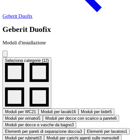
Geberit Duofix
Geberit Duofix
Moduli d'installazione
Seleziona categorie (12)
Moduli per WC
21
Moduli per lavabi
16
Moduli per bidet
5
Moduli per orinatoi
5
Moduli per docce con scarico a parete
6
Moduli per docce e vasche da bagno
3
Elementi per pareti di separazione doccia
3
Elementi per lavatoio
1
Moduli per rubinetti
3
Moduli per carichi agenti sulle mensole
8