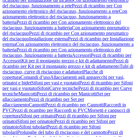
ricambio per Installazione da incasso
Con azionamento elettronico
del risciacquo, funzionamento a rete
Pezzi di ricambio per Con
azionamento elettronico del risciacquo, funzionamento a rete
Con
azionamento elettronico del risciacquo, funzionamento a
batteria
Pezzi di ricambio per Con azionamento elettronico del
risciacquo, funzionamento a batteria
Con azionamento pneumatico
del risciacquo
Pezzi di ricambio per Con azionamento pneumatico
del risciacquo
Installazione esterna
Pezzi di ricambio per Installazione
esterna
Con azionamento elettronico del risciacquo, funzionamento a
batteria
Pezzi di ricambio per Con azionamento elettronico del
risciacquo, funzionamento a batteria
Accessori
Pezzi di ricambio per
Accessori
Kit per il montaggio grezzo e kit di adattamento
Pezzi di
ricambio per Kit per il montaggio grezzo e kit di adattamento
Tubi di
risciacquo, curve di risciacquo e adattatori
Placche di
copertura
Comandi d’uso
Allacciamenti agli apparecchi per vasi,
orinatoi e bidet
Sifoni per vasi e vuotatoi
Pezzi di ricambio per Sifoni
per vasi e vuotatoi
Sifoni
Curve tecniche
Pezzi di ricambio per Curve
tecniche
Manicotti
Pezzi di ricambio per Manicotti
Set per
allacciamento
Pezzi di ricambio per Set per
allacciamento
Cannotti
Pezzi di ricambio per Cannotti
Raccordi in
PVC
Pezzi di ricambio per Raccordi in PVC
Morsetti e cappucci di
copertura
Sifoni per orinatoi
Pezzi di ricambio per Sifoni per
orinatoi
Sifoni per orinatoio
Pezzi di ricambio per Sifoni per
orinatoio
Sifoni tubolari
Pezzi di ricambio per Sifoni
tubolari
Prolunghe del tubo di risciacquo e del cannotto
Pezzi di