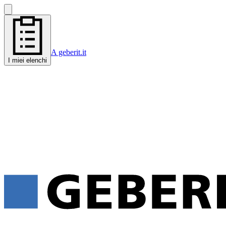
A geberit.it
I miei elenchi