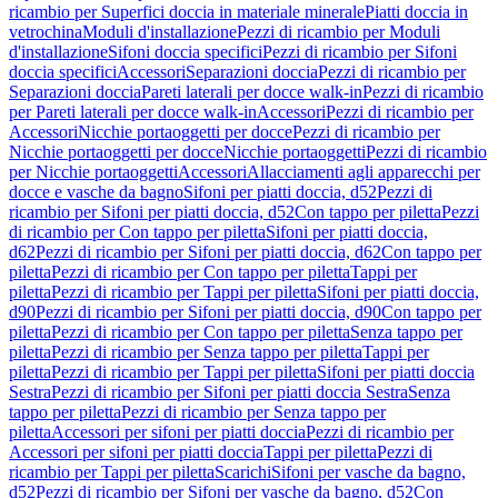
ricambio per Superfici doccia in materiale minerale
Piatti doccia in
vetrochina
Moduli d'installazione
Pezzi di ricambio per Moduli
d'installazione
Sifoni doccia specifici
Pezzi di ricambio per Sifoni
doccia specifici
Accessori
Separazioni doccia
Pezzi di ricambio per
Separazioni doccia
Pareti laterali per docce walk-in
Pezzi di ricambio
per Pareti laterali per docce walk-in
Accessori
Pezzi di ricambio per
Accessori
Nicchie portaoggetti per docce
Pezzi di ricambio per
Nicchie portaoggetti per docce
Nicchie portaoggetti
Pezzi di ricambio
per Nicchie portaoggetti
Accessori
Allacciamenti agli apparecchi per
docce e vasche da bagno
Sifoni per piatti doccia, d52
Pezzi di
ricambio per Sifoni per piatti doccia, d52
Con tappo per piletta
Pezzi
di ricambio per Con tappo per piletta
Sifoni per piatti doccia,
d62
Pezzi di ricambio per Sifoni per piatti doccia, d62
Con tappo per
piletta
Pezzi di ricambio per Con tappo per piletta
Tappi per
piletta
Pezzi di ricambio per Tappi per piletta
Sifoni per piatti doccia,
d90
Pezzi di ricambio per Sifoni per piatti doccia, d90
Con tappo per
piletta
Pezzi di ricambio per Con tappo per piletta
Senza tappo per
piletta
Pezzi di ricambio per Senza tappo per piletta
Tappi per
piletta
Pezzi di ricambio per Tappi per piletta
Sifoni per piatti doccia
Sestra
Pezzi di ricambio per Sifoni per piatti doccia Sestra
Senza
tappo per piletta
Pezzi di ricambio per Senza tappo per
piletta
Accessori per sifoni per piatti doccia
Pezzi di ricambio per
Accessori per sifoni per piatti doccia
Tappi per piletta
Pezzi di
ricambio per Tappi per piletta
Scarichi
Sifoni per vasche da bagno,
d52
Pezzi di ricambio per Sifoni per vasche da bagno, d52
Con