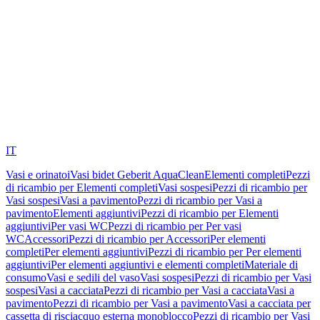
IT
Vasi e orinatoi
Vasi bidet Geberit AquaClean
Elementi completi
Pezzi
di ricambio per Elementi completi
Vasi sospesi
Pezzi di ricambio per
Vasi sospesi
Vasi a pavimento
Pezzi di ricambio per Vasi a
pavimento
Elementi aggiuntivi
Pezzi di ricambio per Elementi
aggiuntivi
Per vasi WC
Pezzi di ricambio per Per vasi
WC
Accessori
Pezzi di ricambio per Accessori
Per elementi
completi
Per elementi aggiuntivi
Pezzi di ricambio per Per elementi
aggiuntivi
Per elementi aggiuntivi e elementi completi
Materiale di
consumo
Vasi e sedili del vaso
Vasi sospesi
Pezzi di ricambio per Vasi
sospesi
Vasi a cacciata
Pezzi di ricambio per Vasi a cacciata
Vasi a
pavimento
Pezzi di ricambio per Vasi a pavimento
Vasi a cacciata per
cassetta di risciacquo esterna monoblocco
Pezzi di ricambio per Vasi