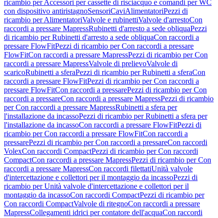
ricambio per Accessori per cassette di risciacquo e comandi per WC
con dispositivo antiristagno
Sensori
Cavi
Alimentatori
Pezzi di
ricambio per Alimentatori
Valvole e rubinetti
Valvole d'arresto
Con
raccordi a pressare Mapress
Rubinetti d'arresto a sede obliqua
Pezzi
di ricambio per Rubinetti d'arresto a sede obliqua
Con raccordi a
pressare FlowFit
Pezzi di ricambio per Con raccordi a pressare
FlowFit
Con raccordi a pressare Mapress
Pezzi di ricambio per Con
raccordi a pressare Mapress
Valvole di prelievo
Valvole di
scarico
Rubinetti a sfera
Pezzi di ricambio per Rubinetti a sfera
Con
raccordi a pressare FlowFit
Pezzi di ricambio per Con raccordi a
pressare FlowFit
Con raccordi a pressare
Pezzi di ricambio per Con
raccordi a pressare
Con raccordi a pressare Mapress
Pezzi di ricambio
per Con raccordi a pressare Mapress
Rubinetti a sfera per
l'installazione da incasso
Pezzi di ricambio per Rubinetti a sfera per
l'installazione da incasso
Con raccordi a pressare FlowFit
Pezzi di
ricambio per Con raccordi a pressare FlowFit
Con raccordi a
pressare
Pezzi di ricambio per Con raccordi a pressare
Con raccordi
Volex
Con raccordi Compact
Pezzi di ricambio per Con raccordi
Compact
Con raccordi a pressare Mapress
Pezzi di ricambio per Con
raccordi a pressare Mapress
Con raccordi filettati
Unità valvole
d'intercettazione e collettori per il montaggio da incasso
Pezzi di
ricambio per Unità valvole d'intercettazione e collettori per il
montaggio da incasso
Con raccordi Compact
Pezzi di ricambio per
Con raccordi Compact
Valvole di ritegno
Con raccordi a pressare
Mapress
Collegamenti idrici per contatore dell'acqua
Con raccordi