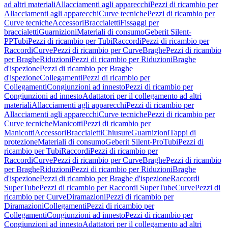
ad altri materiali
Allacciamenti agli apparecchi
Pezzi di ricambio per
Allacciamenti agli apparecchi
Curve tecniche
Pezzi di ricambio per
Curve tecniche
Accessori
Braccialetti
Fissaggi per
braccialetti
Guarnizioni
Materiali di consumo
Geberit Silent-
PP
Tubi
Pezzi di ricambio per Tubi
Raccordi
Pezzi di ricambio per
Raccordi
Curve
Pezzi di ricambio per Curve
Braghe
Pezzi di ricambio
per Braghe
Riduzioni
Pezzi di ricambio per Riduzioni
Braghe
d'ispezione
Pezzi di ricambio per Braghe
d'ispezione
Collegamenti
Pezzi di ricambio per
Collegamenti
Congiunzioni ad innesto
Pezzi di ricambio per
Congiunzioni ad innesto
Adattatori per il collegamento ad altri
materiali
Allacciamenti agli apparecchi
Pezzi di ricambio per
Allacciamenti agli apparecchi
Curve tecniche
Pezzi di ricambio per
Curve tecniche
Manicotti
Pezzi di ricambio per
Manicotti
Accessori
Braccialetti
Chiusure
Guarnizioni
Tappi di
protezione
Materiali di consumo
Geberit Silent-Pro
Tubi
Pezzi di
ricambio per Tubi
Raccordi
Pezzi di ricambio per
Raccordi
Curve
Pezzi di ricambio per Curve
Braghe
Pezzi di ricambio
per Braghe
Riduzioni
Pezzi di ricambio per Riduzioni
Braghe
d'ispezione
Pezzi di ricambio per Braghe d'ispezione
Raccordi
SuperTube
Pezzi di ricambio per Raccordi SuperTube
Curve
Pezzi di
ricambio per Curve
Diramazioni
Pezzi di ricambio per
Diramazioni
Collegamenti
Pezzi di ricambio per
Collegamenti
Congiunzioni ad innesto
Pezzi di ricambio per
Congiunzioni ad innesto
Adattatori per il collegamento ad altri