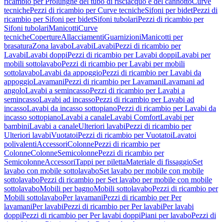
ricambio per Prolunghe del tubo di risciacquo e del cannotto
Curve
tecniche
Pezzi di ricambio per Curve tecniche
Sifoni per bidet
Pezzi di
ricambio per Sifoni per bidet
Sifoni tubolari
Pezzi di ricambio per
Sifoni tubolari
Manicotti
Curve
tecniche
Coperture
Allacciamenti
Guarnizioni
Manicotti per
brasatura
Zona lavabo
Lavabi
Lavabi
Pezzi di ricambio per
Lavabi
Lavabi doppi
Pezzi di ricambio per Lavabi doppi
Lavabi per
mobili sottolavabo
Pezzi di ricambio per Lavabi per mobili
sottolavabo
Lavabi da appoggio
Pezzi di ricambio per Lavabi da
appoggio
Lavamani
Pezzi di ricambio per Lavamani
Lavamani ad
angolo
Lavabi a semincasso
Pezzi di ricambio per Lavabi a
semincasso
Lavabi ad incasso
Pezzi di ricambio per Lavabi ad
incasso
Lavabi da incasso sottopiano
Pezzi di ricambio per Lavabi da
incasso sottopiano
Lavabi a canale
Lavabi Comfort
Lavabi per
bambini
Lavabi a canale
Ulteriori lavabi
Pezzi di ricambio per
Ulteriori lavabi
Vuotatoi
Pezzi di ricambio per Vuotatoi
Lavatoi
polivalenti
Accessori
Colonne
Pezzi di ricambio per
Colonne
Colonne
Semicolonne
Pezzi di ricambio per
Semicolonne
Accessori
Tappi per piletta
Materiale di fissaggio
Set
lavabo con mobile sottolavabo
Set lavabo per mobile con mobile
sottolavabo
Pezzi di ricambio per Set lavabo per mobile con mobile
sottolavabo
Mobili per bagno
Mobili sottolavabo
Pezzi di ricambio per
Mobili sottolavabo
Per lavamani
Pezzi di ricambio per Per
lavamani
Per lavabi
Pezzi di ricambio per Per lavabi
Per lavabi
doppi
Pezzi di ricambio per Per lavabi doppi
Piani per lavabo
Pezzi di