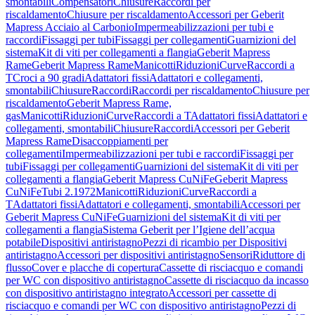
smontabili
Compensatori
Chiusure
Raccordi per
riscaldamento
Chiusure per riscaldamento
Accessori per Geberit
Mapress Acciaio al Carbonio
Impermeabilizzazioni per tubi e
raccordi
Fissaggi per tubi
Fissaggi per collegamenti
Guarnizioni del
sistema
Kit di viti per collegamenti a flangia
Geberit Mapress
Rame
Geberit Mapress Rame
Manicotti
Riduzioni
Curve
Raccordi a
T
Croci a 90 gradi
Adattatori fissi
Adattatori e collegamenti,
smontabili
Chiusure
Raccordi
Raccordi per riscaldamento
Chiusure per
riscaldamento
Geberit Mapress Rame,
gas
Manicotti
Riduzioni
Curve
Raccordi a T
Adattatori fissi
Adattatori e
collegamenti, smontabili
Chiusure
Raccordi
Accessori per Geberit
Mapress Rame
Disaccoppiamenti per
collegamenti
Impermeabilizzazioni per tubi e raccordi
Fissaggi per
tubi
Fissaggi per collegamenti
Guarnizioni del sistema
Kit di viti per
collegamenti a flangia
Geberit Mapress CuNiFe
Geberit Mapress
CuNiFe
Tubi 2.1972
Manicotti
Riduzioni
Curve
Raccordi a
T
Adattatori fissi
Adattatori e collegamenti, smontabili
Accessori per
Geberit Mapress CuNiFe
Guarnizioni del sistema
Kit di viti per
collegamenti a flangia
Sistema Geberit per l’Igiene dell’acqua
potabile
Dispositivi antiristagno
Pezzi di ricambio per Dispositivi
antiristagno
Accessori per dispositivi antiristagno
Sensori
Riduttore di
flusso
Cover e placche di copertura
Cassette di risciacquo e comandi
per WC con dispositivo antiristagno
Cassette di risciacquo da incasso
con dispositivo antiristagno integrato
Accessori per cassette di
risciacquo e comandi per WC con dispositivo antiristagno
Pezzi di