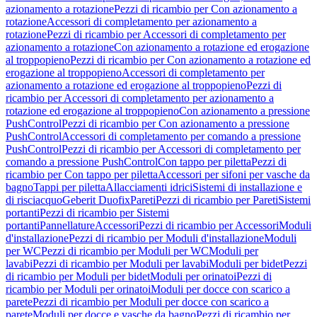
azionamento a rotazione
Pezzi di ricambio per Con azionamento a
rotazione
Accessori di completamento per azionamento a
rotazione
Pezzi di ricambio per Accessori di completamento per
azionamento a rotazione
Con azionamento a rotazione ed erogazione
al troppopieno
Pezzi di ricambio per Con azionamento a rotazione ed
erogazione al troppopieno
Accessori di completamento per
azionamento a rotazione ed erogazione al troppopieno
Pezzi di
ricambio per Accessori di completamento per azionamento a
rotazione ed erogazione al troppopieno
Con azionamento a pressione
PushControl
Pezzi di ricambio per Con azionamento a pressione
PushControl
Accessori di completamento per comando a pressione
PushControl
Pezzi di ricambio per Accessori di completamento per
comando a pressione PushControl
Con tappo per piletta
Pezzi di
ricambio per Con tappo per piletta
Accessori per sifoni per vasche da
bagno
Tappi per piletta
Allacciamenti idrici
Sistemi di installazione e
di risciacquo
Geberit Duofix
Pareti
Pezzi di ricambio per Pareti
Sistemi
portanti
Pezzi di ricambio per Sistemi
portanti
Pannellature
Accessori
Pezzi di ricambio per Accessori
Moduli
d'installazione
Pezzi di ricambio per Moduli d'installazione
Moduli
per WC
Pezzi di ricambio per Moduli per WC
Moduli per
lavabi
Pezzi di ricambio per Moduli per lavabi
Moduli per bidet
Pezzi
di ricambio per Moduli per bidet
Moduli per orinatoi
Pezzi di
ricambio per Moduli per orinatoi
Moduli per docce con scarico a
parete
Pezzi di ricambio per Moduli per docce con scarico a
parete
Moduli per docce e vasche da bagno
Pezzi di ricambio per