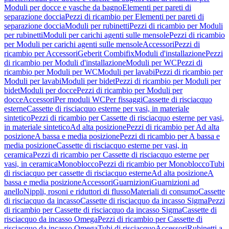
Moduli per docce e vasche da bagno
Elementi per pareti di
separazione doccia
Pezzi di ricambio per Elementi per pareti di
separazione doccia
Moduli per rubinetti
Pezzi di ricambio per Moduli
per rubinetti
Moduli per carichi agenti sulle mensole
Pezzi di ricambio
per Moduli per carichi agenti sulle mensole
Accessori
Pezzi di
ricambio per Accessori
Geberit Combifix
Moduli d'installazione
Pezzi
di ricambio per Moduli d'installazione
Moduli per WC
Pezzi di
ricambio per Moduli per WC
Moduli per lavabi
Pezzi di ricambio per
Moduli per lavabi
Moduli per bidet
Pezzi di ricambio per Moduli per
bidet
Moduli per docce
Pezzi di ricambio per Moduli per
docce
Accessori
Per moduli WC
Per fissaggi
Cassette di risciacquo
esterne
Cassette di risciacquo esterne per vasi, in materiale
sintetico
Pezzi di ricambio per Cassette di risciacquo esterne per vasi,
in materiale sintetico
Ad alta posizione
Pezzi di ricambio per Ad alta
posizione
A bassa e media posizione
Pezzi di ricambio per A bassa e
media posizione
Cassette di risciacquo esterne per vasi, in
ceramica
Pezzi di ricambio per Cassette di risciacquo esterne per
vasi, in ceramica
Monoblocco
Pezzi di ricambio per Monoblocco
Tubi
di risciacquo per cassette di risciacquo esterne
Ad alta posizione
A
bassa e media posizione
Accessori
Guarnizioni
Guarnizioni ad
anello
Nippli, rosoni e riduttori di flusso
Materiali di consumo
Cassette
di risciacquo da incasso
Cassette di risciacquo da incasso Sigma
Pezzi
di ricambio per Cassette di risciacquo da incasso Sigma
Cassette di
risciacquo da incasso Omega
Pezzi di ricambio per Cassette di
risciacquo da incasso Omega
Tubi di risciacquo
Accessori
Rubinetti a