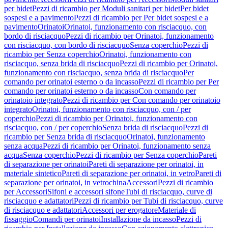
per bidet
Pezzi di ricambio per Moduli sanitari per bidet
Per bidet
sospesi e a pavimento
Pezzi di ricambio per Per bidet sospesi e a
pavimento
Orinatoi
Orinatoi, funzionamento con risciacquo, con
bordo di risciacquo
Pezzi di ricambio per Orinatoi, funzionamento
con risciacquo, con bordo di risciacquo
Senza coperchio
Pezzi di
ricambio per Senza coperchio
Orinatoi, funzionamento con
risciacquo, senza brida di risciacquo
Pezzi di ricambio per Orinatoi,
funzionamento con risciacquo, senza brida di risciacquo
Per
comando per orinatoi esterno o da incasso
Pezzi di ricambio per Per
comando per orinatoi esterno o da incasso
Con comando per
orinatoio integrato
Pezzi di ricambio per Con comando per orinatoio
integrato
Orinatoi, funzionamento con risciacquo, con / per
coperchio
Pezzi di ricambio per Orinatoi, funzionamento con
risciacquo, con / per coperchio
Senza brida di risciacquo
Pezzi di
ricambio per Senza brida di risciacquo
Orinatoi, funzionamento
senza acqua
Pezzi di ricambio per Orinatoi, funzionamento senza
acqua
Senza coperchio
Pezzi di ricambio per Senza coperchio
Pareti
di separazione per orinatoi
Pareti di separazione per orinatoi, in
materiale sintetico
Pareti di separazione per orinatoi, in vetro
Pareti di
separazione per orinatoi, in vetrochina
Accessori
Pezzi di ricambio
per Accessori
Sifoni e accessori sifone
Tubi di risciacquo, curve di
risciacquo e adattatori
Pezzi di ricambio per Tubi di risciacquo, curve
di risciacquo e adattatori
Accessori per erogatore
Materiale di
fissaggio
Comandi per orinatoi
Installazione da incasso
Pezzi di