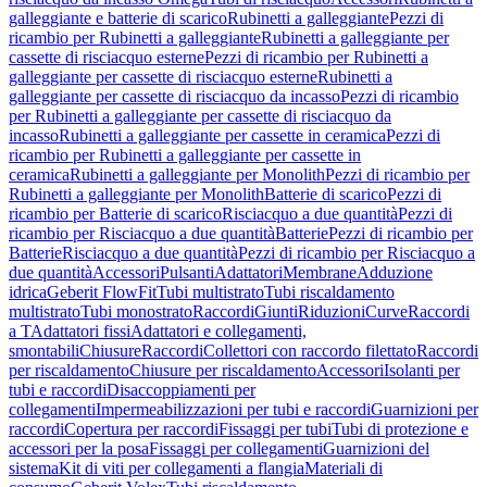
galleggiante e batterie di scarico
Rubinetti a galleggiante
Pezzi di
ricambio per Rubinetti a galleggiante
Rubinetti a galleggiante per
cassette di risciacquo esterne
Pezzi di ricambio per Rubinetti a
galleggiante per cassette di risciacquo esterne
Rubinetti a
galleggiante per cassette di risciacquo da incasso
Pezzi di ricambio
per Rubinetti a galleggiante per cassette di risciacquo da
incasso
Rubinetti a galleggiante per cassette in ceramica
Pezzi di
ricambio per Rubinetti a galleggiante per cassette in
ceramica
Rubinetti a galleggiante per Monolith
Pezzi di ricambio per
Rubinetti a galleggiante per Monolith
Batterie di scarico
Pezzi di
ricambio per Batterie di scarico
Risciacquo a due quantità
Pezzi di
ricambio per Risciacquo a due quantità
Batterie
Pezzi di ricambio per
Batterie
Risciacquo a due quantità
Pezzi di ricambio per Risciacquo a
due quantità
Accessori
Pulsanti
Adattatori
Membrane
Adduzione
idrica
Geberit FlowFit
Tubi multistrato
Tubi riscaldamento
multistrato
Tubi monostrato
Raccordi
Giunti
Riduzioni
Curve
Raccordi
a T
Adattatori fissi
Adattatori e collegamenti,
smontabili
Chiusure
Raccordi
Collettori con raccordo filettato
Raccordi
per riscaldamento
Chiusure per riscaldamento
Accessori
Isolanti per
tubi e raccordi
Disaccoppiamenti per
collegamenti
Impermeabilizzazioni per tubi e raccordi
Guarnizioni per
raccordi
Copertura per raccordi
Fissaggi per tubi
Tubi di protezione e
accessori per la posa
Fissaggi per collegamenti
Guarnizioni del
sistema
Kit di viti per collegamenti a flangia
Materiali di