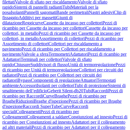
filettati
Valvole di sfiato per riscaldamento
Valvole di sfiato
rapido
Sistemi di pannelli radianti
Tubi
Materiali per la
posa
Isolanti
Pannelli sagomati
Bande perimetrali
Nastri adesivi
Clip di
fissaggio
Additivi per massetti
Giunti di
dilatazione
Reggicurve
Cassette da incasso per collettori
Pezzi di
ricambio per Cassette da incasso per collettori
Cassette da incasso per
collettori, in metallo
Pezzi di ricambio per Cassette da incasso per
collettori, in metallo
Assortimento di collettori
Pezzi di ricambio per
Assortimento di collettori
Collettori per riscaldamento a
pavimento
Pezzi di ricambio per Collettori per riscaldamento a
pavimento
Valvole a sfera
Termometri
Adattatori
Pezzi di ricambio per
Adattatori
Terminali per collettori
Valvole di sfiato
rapido
Chiusure
Suddivisori di flusso
Unità di termoregolazione
Pezzi
di ricambio per Unità di termoregolazione
Collettori per circuiti dei
radiatori
Pezzi di ricambio per Collettori per circuiti dei
radiatori
Bypass
Componenti di regolazione
Attuatori
Termostati
ambiente
Accessori
Isolanti per collettori
Tubi di protezione
Sistemi di
smaltimento dell’edificio
Geberit Silent-db20
Tubi
Raccordi
Pezzi di
ricambio per Raccordi
Curve
Braghe
Pezzi di ricambio per
Braghe
Riduzioni
Braghe d'ispezione
Pezzi di ricambio per Braghe
d'ispezione
Raccordi SuperTube
Curve
Raccordi
speciali
Collegamenti
Pezzi di ricambio per
Collegamenti
Collegamenti a saldare
Congiunzioni ad innesto
Pezzi di
ricambio per Congiunzioni ad innesto
Adattatori per il collegamento
ad altri materiali
Pezzi di ricambio per Adattatori per il collegamento