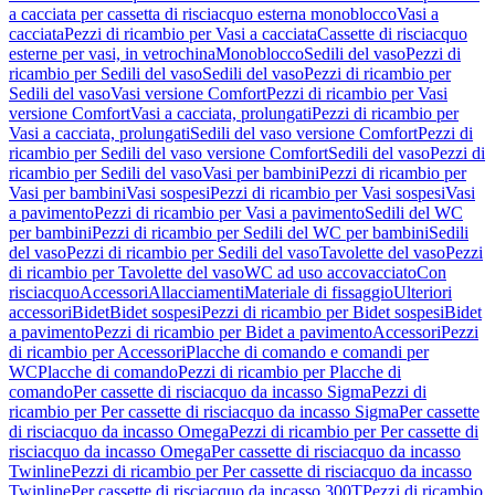
a cacciata per cassetta di risciacquo esterna monoblocco
Vasi a
cacciata
Pezzi di ricambio per Vasi a cacciata
Cassette di risciacquo
esterne per vasi, in vetrochina
Monoblocco
Sedili del vaso
Pezzi di
ricambio per Sedili del vaso
Sedili del vaso
Pezzi di ricambio per
Sedili del vaso
Vasi versione Comfort
Pezzi di ricambio per Vasi
versione Comfort
Vasi a cacciata, prolungati
Pezzi di ricambio per
Vasi a cacciata, prolungati
Sedili del vaso versione Comfort
Pezzi di
ricambio per Sedili del vaso versione Comfort
Sedili del vaso
Pezzi di
ricambio per Sedili del vaso
Vasi per bambini
Pezzi di ricambio per
Vasi per bambini
Vasi sospesi
Pezzi di ricambio per Vasi sospesi
Vasi
a pavimento
Pezzi di ricambio per Vasi a pavimento
Sedili del WC
per bambini
Pezzi di ricambio per Sedili del WC per bambini
Sedili
del vaso
Pezzi di ricambio per Sedili del vaso
Tavolette del vaso
Pezzi
di ricambio per Tavolette del vaso
WC ad uso accovacciato
Con
risciacquo
Accessori
Allacciamenti
Materiale di fissaggio
Ulteriori
accessori
Bidet
Bidet sospesi
Pezzi di ricambio per Bidet sospesi
Bidet
a pavimento
Pezzi di ricambio per Bidet a pavimento
Accessori
Pezzi
di ricambio per Accessori
Placche di comando e comandi per
WC
Placche di comando
Pezzi di ricambio per Placche di
comando
Per cassette di risciacquo da incasso Sigma
Pezzi di
ricambio per Per cassette di risciacquo da incasso Sigma
Per cassette
di risciacquo da incasso Omega
Pezzi di ricambio per Per cassette di
risciacquo da incasso Omega
Per cassette di risciacquo da incasso
Twinline
Pezzi di ricambio per Per cassette di risciacquo da incasso
Twinline
Per cassette di risciacquo da incasso 300T
Pezzi di ricambio