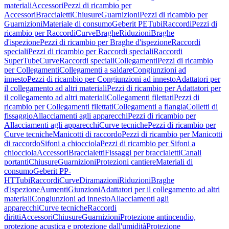
materiali
Accessori
Pezzi di ricambio per
Accessori
Braccialetti
Chiusure
Guarnizioni
Pezzi di ricambio per
Guarnizioni
Materiale di consumo
Geberit PE
Tubi
Raccordi
Pezzi di
ricambio per Raccordi
Curve
Braghe
Riduzioni
Braghe
d'ispezione
Pezzi di ricambio per Braghe d'ispezione
Raccordi
speciali
Pezzi di ricambio per Raccordi speciali
Raccordi
SuperTube
Curve
Raccordi speciali
Collegamenti
Pezzi di ricambio
per Collegamenti
Collegamenti a saldare
Congiunzioni ad
innesto
Pezzi di ricambio per Congiunzioni ad innesto
Adattatori per
il collegamento ad altri materiali
Pezzi di ricambio per Adattatori per
il collegamento ad altri materiali
Collegamenti filettati
Pezzi di
ricambio per Collegamenti filettati
Collegamenti a flangia
Colletti di
fissaggio
Allacciamenti agli apparecchi
Pezzi di ricambio per
Allacciamenti agli apparecchi
Curve tecniche
Pezzi di ricambio per
Curve tecniche
Manicotti di raccordo
Pezzi di ricambio per Manicotti
di raccordo
Sifoni a chiocciola
Pezzi di ricambio per Sifoni a
chiocciola
Accessori
Braccialetti
Fissaggi per braccialetti
Canali
portanti
Chiusure
Guarnizioni
Protezioni cantiere
Materiali di
consumo
Geberit PP-
HT
Tubi
Raccordi
Curve
Diramazioni
Riduzioni
Braghe
d'ispezione
Aumenti
Giunzioni
Adattatori per il collegamento ad altri
materiali
Congiunzioni ad innesto
Allacciamenti agli
apparecchi
Curve tecniche
Raccordi
diritti
Accessori
Chiusure
Guarnizioni
Protezione antincendio,
protezione acustica e protezione dall'umidità
Protezione