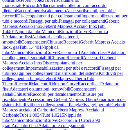
consumo
Geberit Volex
Tubi riscaldamento
monostrato
Raccordi
Allacciamenti
Collettori con raccordo
filettato
Raccordi per riscaldamento
Accessori
Isolanti per tubi e
raccordi
Disaccoppiamenti per collegamenti
Impermeabilizzazioni per
tubi e raccordi
Fissaggi per tubi
Fissaggi per collegamenti
Geberit
Mapress Acciaio Inox
Geberit Mapress Acciaio Inox
Tubi
1.4401
Nippli da tubo
Manicotti
Riduzioni
Curve
Raccordi a
T
Adattatori fissi
Adattatori e collegamenti,
smontabili
Compensatori
Chiusure
Raccordi
Geberit Mapress Acciaio
Inox, gas
Tubi 1.4401
Nippli da
tubo
Manicotti
Riduzioni
Curve
Raccordi a T
Adattatori fissi
Adattatori
e collegamenti, smontabili
Chiusure
Raccordi
Accessori Geberit
Mapress Acciaio Inox
Disaccoppiamenti per
collegamenti
Impermeabilizzazioni per tubi e raccordi
Fissaggi per
tubi
Fissaggi per collegamenti
Guarnizioni del sistema
Kit di viti per
collegamenti a flangia
Geberit Mapress Therm
Tubi
Therm
Raccordi
Manicotti
Riduzioni
Curve
Raccordi a T
Adattatori
fissi
Adattatori e giunzioni, removibili
Compensatori
assiali
Chiusure
Raccordi per riscaldamento
Chiusure per
riscaldamento
Accessori per Geberit Mapress Therm
Guarnizioni del
sistema
Kit di viti per collegamenti a flangia
Fissaggi per tubi
Geberit
Mapress acciaio al Carbonio
Geberit Mapress Acciaio al
Carbonio
Tubi 1.0034
Tubi 1.0215
Nippli da
tubo
Manicotti
Riduzioni
Curve
Raccordi a T
Croci a 90
gradi
Adattatori fissi
Adattatori e collegamenti,