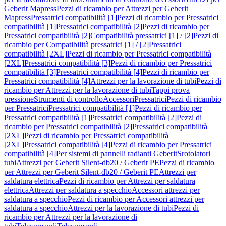
Geberit Mapress
Pezzi di ricambio per Attrezzi per Geberit
Mapress
Pressatrici compatibilità [1]
Pezzi di ricambio per Pressatrici
compatibilità [1]
Pressatrici compatibilità [2]
Pezzi di ricambio per
Pressatrici compatibilità [2]
Compatibilità pressatrici [1] / [2]
Pezzi di
ricambio per Compatibilità pressatrici [1] / [2]
Pressatrici
compatibilità [2XL]
Pezzi di ricambio per Pressatrici compatibilità
[2XL]
Pressatrici compatibilità [3]
Pezzi di ricambio per Pressatrici
compatibilità [3]
Pressatrici compatibilità [4]
Pezzi di ricambio per
Pressatrici compatibilità [4]
Attrezzi per la lavorazione di tubi
Pezzi di
ricambio per Attrezzi per la lavorazione di tubi
Tappi prova
pressione
Strumenti di controllo
Accessori
Pressatrici
Pezzi di ricambio
per Pressatrici
Pressatrici compatibilità [1]
Pezzi di ricambio per
Pressatrici compatibilità [1]
Pressatrici compatibilità [2]
Pezzi di
ricambio per Pressatrici compatibilità [2]
Pressatrici compatibilità
[2XL]
Pezzi di ricambio per Pressatrici compatibilità
[2XL]
Pressatrici compatibilità [4]
Pezzi di ricambio per Pressatrici
compatibilità [4]
Per sistemi di pannelli radianti Geberit
Srotolatori
tubi
Attrezzi per Geberit Silent-db20 / Geberit PE
Pezzi di ricambio
per Attrezzi per Geberit Silent-db20 / Geberit PE
Attrezzi per
saldatura elettrica
Pezzi di ricambio per Attrezzi per saldatura
elettrica
Attrezzi per saldatura a specchio
Accessori attrezzi per
saldatura a specchio
Pezzi di ricambio per Accessori attrezzi per
saldatura a specchio
Attrezzi per la lavorazione di tubi
Pezzi di
ricambio per Attrezzi per la lavorazione di