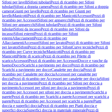
Sifoni per lavelli
Sifoni tubolari
Pezzi di ricambio per Sifoni
tubolari
Sifoni a doppia camera
Pezzi di ricambio per Sifoni a doppia
camera
Giunti per lavello
Pezzi di ricambio per Giunti per
lavello
Manicotti
Pezzi di ricambio per Manicotti
Accessori
Pezzi di
ricambio per Accessori
Sifoni per apparecchi
Pezzi di ricambio per
Sifoni per apparecchi
Sifoni tubolari
Pezzi di ricambio per Sifoni
tubolari
Sifoni da incasso
Pezzi di ricambio per Sifoni da
incasso
Sifoni esterni
Pezzi di ricambio per Sifoni
esterni
Allacciamenti
Pezzi di ricambio per
Allacciamenti
Accessori
Sifoni per lavatoi
Pezzi di ricambio per Sifoni
per lavatoi
Sifoni
Pezzi di ricambio per Sifoni
Curve tecniche
Pezzi di
ricambio per Curve tecniche
Manicotti
Pezzi di ricambio per
Manicotti
Pilette di scarico
Pezzi di ricambio per Pilette di
scarico
Accessori
Pezzi di ricambio per Accessori
Docce e vasche da
bagno
Docce
Scarichi a pavimento per docce
Pezzi di ricambio per
Scarichi a pavimento per docce
Canalette per doccia
Pezzi di
ricambio per Canalette per doccia
Accessori per canalette per
doccia
Pezzi di ricambio per Accessori per canalette per doccia
Sifoni
per doccia a pavimento
Pezzi di ricambio per Sifoni per doccia a
pavimento
Accessori per sifoni per doccia a pavimento
Pezzi di
ricambio per Accessori per sifoni per doccia a pavimento
Scarichi a
parete
Pezzi di ricambio per Scarichi a parete
Accessori per scarichi a
parete
Pezzi di ricambio per Accessori per scarichi a parete
Piatti
doccia e superfici doccia
Pezzi di ricambio per Piatti doccia e
superfici doccia
Superfici doccia in materiale minerale
Pezzi di