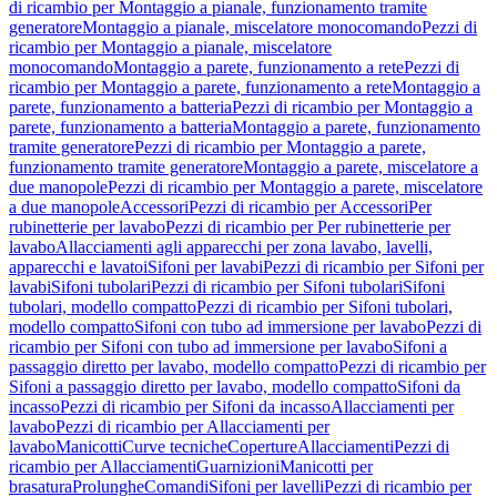
di ricambio per Montaggio a pianale, funzionamento tramite
generatore
Montaggio a pianale, miscelatore monocomando
Pezzi di
ricambio per Montaggio a pianale, miscelatore
monocomando
Montaggio a parete, funzionamento a rete
Pezzi di
ricambio per Montaggio a parete, funzionamento a rete
Montaggio a
parete, funzionamento a batteria
Pezzi di ricambio per Montaggio a
parete, funzionamento a batteria
Montaggio a parete, funzionamento
tramite generatore
Pezzi di ricambio per Montaggio a parete,
funzionamento tramite generatore
Montaggio a parete, miscelatore a
due manopole
Pezzi di ricambio per Montaggio a parete, miscelatore
a due manopole
Accessori
Pezzi di ricambio per Accessori
Per
rubinetterie per lavabo
Pezzi di ricambio per Per rubinetterie per
lavabo
Allacciamenti agli apparecchi per zona lavabo, lavelli,
apparecchi e lavatoi
Sifoni per lavabi
Pezzi di ricambio per Sifoni per
lavabi
Sifoni tubolari
Pezzi di ricambio per Sifoni tubolari
Sifoni
tubolari, modello compatto
Pezzi di ricambio per Sifoni tubolari,
modello compatto
Sifoni con tubo ad immersione per lavabo
Pezzi di
ricambio per Sifoni con tubo ad immersione per lavabo
Sifoni a
passaggio diretto per lavabo, modello compatto
Pezzi di ricambio per
Sifoni a passaggio diretto per lavabo, modello compatto
Sifoni da
incasso
Pezzi di ricambio per Sifoni da incasso
Allacciamenti per
lavabo
Pezzi di ricambio per Allacciamenti per
lavabo
Manicotti
Curve tecniche
Coperture
Allacciamenti
Pezzi di
ricambio per Allacciamenti
Guarnizioni
Manicotti per
brasatura
Prolunghe
Comandi
Sifoni per lavelli
Pezzi di ricambio per