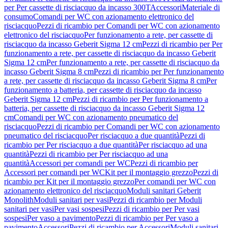
per Per cassette di risciacquo da incasso 300T
Accessori
Materiale di
consumo
Comandi per WC con azionamento elettronico del
risciacquo
Pezzi di ricambio per Comandi per WC con azionamento
elettronico del risciacquo
Per funzionamento a rete, per cassette di
risciacquo da incasso Geberit Sigma 12 cm
Pezzi di ricambio per Per
funzionamento a rete, per cassette di risciacquo da incasso Geberit
Sigma 12 cm
Per funzionamento a rete, per cassette di risciacquo da
incasso Geberit Sigma 8 cm
Pezzi di ricambio per Per funzionamento
a rete, per cassette di risciacquo da incasso Geberit Sigma 8 cm
Per
funzionamento a batteria, per cassette di risciacquo da incasso
Geberit Sigma 12 cm
Pezzi di ricambio per Per funzionamento a
batteria, per cassette di risciacquo da incasso Geberit Sigma 12
cm
Comandi per WC con azionamento pneumatico del
risciacquo
Pezzi di ricambio per Comandi per WC con azionamento
pneumatico del risciacquo
Per risciacquo a due quantità
Pezzi di
ricambio per Per risciacquo a due quantità
Per risciacquo ad una
quantità
Pezzi di ricambio per Per risciacquo ad una
quantità
Accessori per comandi per WC
Pezzi di ricambio per
Accessori per comandi per WC
Kit per il montaggio grezzo
Pezzi di
ricambio per Kit per il montaggio grezzo
Per comandi per WC con
azionamento elettronico del risciacquo
Moduli sanitari Geberit
Monolith
Moduli sanitari per vasi
Pezzi di ricambio per Moduli
sanitari per vasi
Per vasi sospesi
Pezzi di ricambio per Per vasi
sospesi
Per vaso a pavimento
Pezzi di ricambio per Per vaso a
pavimento
Accessori
Pezzi di ricambio per Accessori
Moduli sanitari