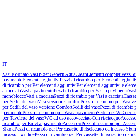
IT
Vasi e orinatoi
Vasi bidet Geberit AquaClean
Elementi completi
Pezzi d
pavimento
Elementi aggiuntivi
Pezzi di ricambio per Elementi aggiunti
di ricambio per Per elementi aggiuntivi
Per elementi aggiuntivi e eleme
a cacciata
Vasi a pavimento
Pezzi di ricambio per Vasi a pavimento
Vasi
monoblocco
Vasi a cacciata
Pezzi di ricambio per Vasi a cacciata
Casset
per Sedili del vaso
Vasi versione Comfort
Pezzi di ricambio per Vasi v
per Sedili del vaso versione Comfort
Sedili del vaso
Pezzi di ricambio p
pavimento
Pezzi di ricambio per Vasi a pavimento
Sedili del WC per b
per Tavolette del vaso
WC ad uso accovacciato
Con risciacquo
Accesso
ricambio per Bidet a pavimento
Accessori
Pezzi di ricambio per Access
Sigma
Pezzi di ricambio per Per cassette di risciacquo da incasso Sig
incasso Twinline
Pezzi di ricambio per Per cassette di risciacquo da i