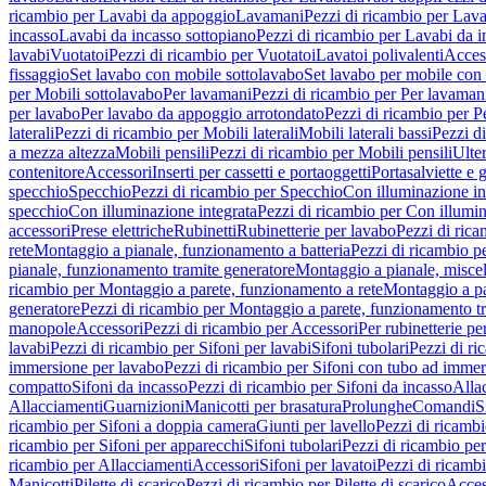
ricambio per Lavabi da appoggio
Lavamani
Pezzi di ricambio per Lav
incasso
Lavabi da incasso sottopiano
Pezzi di ricambio per Lavabi da i
lavabi
Vuotatoi
Pezzi di ricambio per Vuotatoi
Lavatoi polivalenti
Acces
fissaggio
Set lavabo con mobile sottolavabo
Set lavabo per mobile con
per Mobili sottolavabo
Per lavamani
Pezzi di ricambio per Per lavaman
per lavabo
Per lavabo da appoggio arrotondato
Pezzi di ricambio per P
laterali
Pezzi di ricambio per Mobili laterali
Mobili laterali bassi
Pezzi di
a mezza altezza
Mobili pensili
Pezzi di ricambio per Mobili pensili
Ulte
contenitore
Accessori
Inserti per cassetti e portaoggetti
Portasalviette e 
specchio
Specchio
Pezzi di ricambio per Specchio
Con illuminazione in
specchio
Con illuminazione integrata
Pezzi di ricambio per Con illumin
accessori
Prese elettriche
Rubinetti
Rubinetterie per lavabo
Pezzi di rica
rete
Montaggio a pianale, funzionamento a batteria
Pezzi di ricambio p
pianale, funzionamento tramite generatore
Montaggio a pianale, misc
ricambio per Montaggio a parete, funzionamento a rete
Montaggio a pa
generatore
Pezzi di ricambio per Montaggio a parete, funzionamento t
manopole
Accessori
Pezzi di ricambio per Accessori
Per rubinetterie pe
lavabi
Pezzi di ricambio per Sifoni per lavabi
Sifoni tubolari
Pezzi di ri
immersione per lavabo
Pezzi di ricambio per Sifoni con tubo ad immer
compatto
Sifoni da incasso
Pezzi di ricambio per Sifoni da incasso
Alla
Allacciamenti
Guarnizioni
Manicotti per brasatura
Prolunghe
Comandi
S
ricambio per Sifoni a doppia camera
Giunti per lavello
Pezzi di ricambi
ricambio per Sifoni per apparecchi
Sifoni tubolari
Pezzi di ricambio per
ricambio per Allacciamenti
Accessori
Sifoni per lavatoi
Pezzi di ricambi
Manicotti
Pilette di scarico
Pezzi di ricambio per Pilette di scarico
Acces