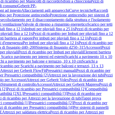
 di ricambio per Manicotti di raccordo
Sifoni a chiocciola
Pezzi di
 di consumo
Geberit PP-
ni ad innesto
Allacciamenti agli apparecchi
Curve tecniche
Raccordi
mbio per Protezione antincendio
Protezione antincendio per sistemi di
nseco
Isolamento per il disaccoppiamento dalla struttura e l'isolamento
i ventilazione
Valvole di ritegno a risparmio energetico
Scarico per tetti
ali fino a 12 l/s
Imbuti per pluviali fino a 25 l/s
Pezzi di ricambio per
pluviali fino a 12 l/s
Pezzi di ricambio per Imbuti per pluviali fino a 12
ti barriera al vapore
Per imbuti per pluviali fino a 12 l/s
Pezzi di
ni d'emergenza
Per imbuti per pluviali fino a 12 l/s
Pezzi di ricambio per
a di fissaggio d40–200
Sistema di fissaggio d250–315
Accessori
Pezzi
per pluviali
Pezzi di ricambio per Imbuti per pluviali
Elementi barriera
 Scarico pavimento per interni ed esterni
Scarichi a pavimento 10 x 10
chi a pavimento per balcone e terrazzo, 10 x 10 cm
Scarichi a
ricambio per Scarichi a pavimento per balconi e terrazzi, 13 x 13
 Attrezzi per Geberit FlowFit
Pressatrici manuali
Pezzi di ricambio per
er Pressatrici compatibilità [2]
Attrezzi per la lavorazione dei tubi
Pezzi
bio per Accessori
Attrezzi per Geberit Volex
Pezzi di ricambio per
i
Strumenti di controllo
Accessori
Attrezzi per Geberit Mapress
Pezzi di
à [2]
Pezzi di ricambio per Pressatrici compatibilità [2]
Compatibilità
atibilità [2XL]
Pressatrici compatibilità [3]
Pezzi di ricambio per
i di ricambio per Attrezzi per la lavorazione di tubi
Tappi prova
i compatibilità [1]
Pressatrici compatibilità [2]
Pezzi di ricambio per
zi di ricambio per Pressatrici compatibilità [4]
Per sistemi di pannelli
PE
Attrezzi per saldatura elettrica
Pezzi di ricambio per Attrezzi per