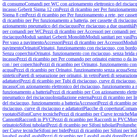
di consumo
Comandi per WC con azionamento elettronico del risciac
incasso Geberit Sigma 12 cm
Pezzi di ricambio per Per funzionamento 
Sigma 8 cm
Pezzi di ricambio per Per funzionamento a rete, per casse
di ricambio per Per funzionamento a batteria, per cassette di risciac
azionamento pneumatico del risciacquo
Per risciacquo a due quantità
P
per comandi per WC
Pezzi di ricambio per Accessori per comandi pe
risciacquo
Moduli sanitari Geberit Monolith
Moduli sanitari per vasi
Pez
Per vaso a pavimento
Accessori
Pezzi di ricambio per Accessori
Moduli 
pavimento
Orinatoi
Orinatoi, funzionamento con risciacquo, con bordo 
Senza coperchio
Orinatoi, funzionamento con risciacquo, senza brida d
incasso
Pezzi di ricambio per Per comando per orinatoi esterno o da i
con / per coperchio
Pezzi di ricambio per Orinatoi, funzionamento con 
acqua
Pezzi di ricambio per Orinatoi, funzionamento senza acqua
Senz
sintetico
Pareti di separazione per orinatoi, in vetro
Pareti di separazion
adattatori
Pezzi di ricambio per Tubi di risciacquo, curve di risciacquo 
incasso
Con azionamento elettronico del risciacquo, funzionamento a r
funzionamento a batteria
Pezzi di ricambio per Con azionamento elettr
pneumatico del risciacquo
Installazione esterna
Pezzi di ricambio per In
del risciacquo, funzionamento a batteria
Accessori
Pezzi di ricambio pe
risciacquo, curve di risciacquo e adattatori
Placche di copertura
Comand
vuotatoi
Sifoni
Curve tecniche
Pezzi di ricambio per Curve tecniche
Man
Cannotti
Raccordi in PVC
Pezzi di ricambio per Raccordi in PVC
Mors
orinatoio
Sifoni tubolari
Pezzi di ricambio per Sifoni tubolari
Prolunghe 
per Curve tecniche
Sifoni per bidet
Pezzi di ricambio per Sifoni per bid
lavabo
Lavabi
Lavabi
Pezzi di ricambio per Lavabi
Lavabi doppi
Pezzi 