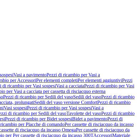
 sospesi
Vasi a pavimento
Pezzi di ricambio per Vasi a
ambio per Accessori
Per elementi completi
Per elementi aggiuntivi
Pezzi
i di ricambio per Vasi sospesi
Vasi a cacciata
Pezzi di ricambio per Vasi
io per Vasi a cacciata per cassetta di risciacquo esterna
so
Pezzi di ricambio per Sedili del vaso
Sedili del vaso
Pezzi di ricambio
acciata, prolungati
Sedili del vaso versione Comfort
Pezzi di ricambio
ni
Vasi sospesi
Pezzi di ricambio per Vasi sospesi
Vasi a
ezzi di ricambio per Sedili del vaso
Tavolette del vaso
Pezzi di ricambio
esi
Pezzi di ricambio per Bidet sospesi
Bidet a pavimento
Pezzi di
 ricambio per Placche di comando
Per cassette di risciacquo da incasso
 cassette di risciacquo da incasso Omega
Per cassette di risciacquo da
io per Per cassette di risciacquo da incasso 300T
Accessori
Materiale