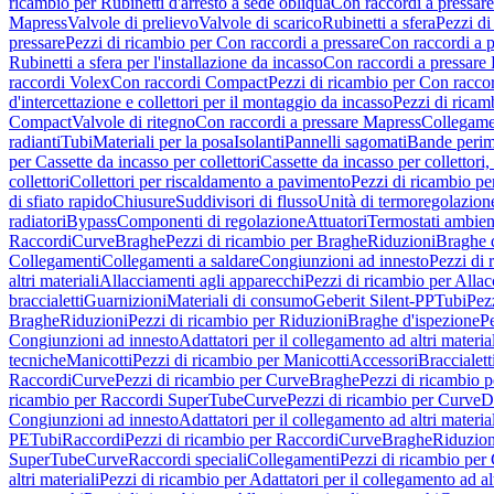
ricambio per Rubinetti d'arresto a sede obliqua
Con raccordi a pressar
Mapress
Valvole di prelievo
Valvole di scarico
Rubinetti a sfera
Pezzi di
pressare
Pezzi di ricambio per Con raccordi a pressare
Con raccordi a 
Rubinetti a sfera per l'installazione da incasso
Con raccordi a pressare
raccordi Volex
Con raccordi Compact
Pezzi di ricambio per Con racc
d'intercettazione e collettori per il montaggio da incasso
Pezzi di ricamb
Compact
Valvole di ritegno
Con raccordi a pressare Mapress
Collegamen
radianti
Tubi
Materiali per la posa
Isolanti
Pannelli sagomati
Bande perim
per Cassette da incasso per collettori
Cassette da incasso per collettori,
collettori
Collettori per riscaldamento a pavimento
Pezzi di ricambio pe
di sfiato rapido
Chiusure
Suddivisori di flusso
Unità di termoregolazion
radiatori
Bypass
Componenti di regolazione
Attuatori
Termostati ambien
Raccordi
Curve
Braghe
Pezzi di ricambio per Braghe
Riduzioni
Braghe 
Collegamenti
Collegamenti a saldare
Congiunzioni ad innesto
Pezzi di 
altri materiali
Allacciamenti agli apparecchi
Pezzi di ricambio per Allac
braccialetti
Guarnizioni
Materiali di consumo
Geberit Silent-PP
Tubi
Pez
Braghe
Riduzioni
Pezzi di ricambio per Riduzioni
Braghe d'ispezione
Pe
Congiunzioni ad innesto
Adattatori per il collegamento ad altri materia
tecniche
Manicotti
Pezzi di ricambio per Manicotti
Accessori
Braccialett
Raccordi
Curve
Pezzi di ricambio per Curve
Braghe
Pezzi di ricambio 
ricambio per Raccordi SuperTube
Curve
Pezzi di ricambio per Curve
D
Congiunzioni ad innesto
Adattatori per il collegamento ad altri materia
PE
Tubi
Raccordi
Pezzi di ricambio per Raccordi
Curve
Braghe
Riduzion
SuperTube
Curve
Raccordi speciali
Collegamenti
Pezzi di ricambio per
altri materiali
Pezzi di ricambio per Adattatori per il collegamento ad alt