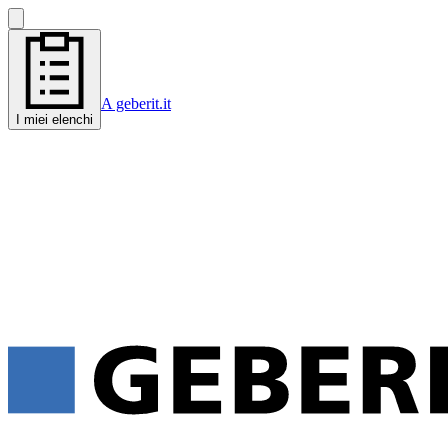
A geberit.it
I miei elenchi