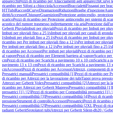
apparecchi
Pezzi di ricambio per Allacciamenti agli apparecchi
Curve t
ricambio per Sifoni a chiocciola
Accessori
Braccialetti
Fissaggi per bracc
HT
Tubi
Raccordi
Curve
Diramazioni
Riduzioni
Braghe d'ispezione
Aume
diritti
Accessori
Chiusure
Guarnizioni
Protezione antincendio, protezione
scarico
Pezzi di ricambio per Protezione antincendio per sistemi di sca
acustico del rumore trasmesso indirettamente via aria
Protezione dall'u
Geberit Pluvia
Imbuti per pluviali
Pezzi di ricambio per Imbuti per pluv
Imbuti per pluviali fino a 25 l/s
Imbuti per pluviali per canali di gronda
l/s
Imbuti per pluviali fino a 25 l/s
Pezzi di ricambio per Imbuti per pluvi
ricambio per Per imbuti per pluviali fino a 12 l/s
Per imbuti per pluviali
Per imbuti per pluviali fino a 12 l/s
Per imbuti per pluviali fino a 25 l/s
di ricambio per Accessori
Per imbuti per pluviali
Pezzi di ricambio per 
al vapore
Pezzi di ricambio per Elementi barriera al vapore
Scarico per
cm
Pezzi di ricambio per Scarichi a pavimento 10 x 10 cm
Scarichi a 
pavimento 13 x 13 cm
Pezzi di ricambio per Scarichi a pavimento 13 
cm
Accessori
Pezzi di ricambio per Accessori
Attrezzi, componenti di r
Pressatrici manuali
Pressatrici compatibilità [1]
Pezzi di ricambio per Pre
di ricambio per Attrezzi per la lavorazione dei tubi
Tappi prova pressi
Attrezzi per Geberit Volex
Pressatrici compatibilità [2]
Attrezzi per la l
ricambio per Attrezzi per Geberit Mapress
Pressatrici compatibilità [1]
pressatrici [1] / [2]
Pezzi di ricambio per Compatibilità pressatrici [1] / 
Pressatrici compatibilità [3]
Pressatrici compatibilità [4]
Pezzi di ricambi
pressione
Strumenti di controllo
Accessori
Pressatrici
Pezzi di ricambio p
Pressatrici compatibilità [2]
Pressatrici compatibilità [2XL]
Pezzi di ric
radianti Geberit
Srotolatori tubi
Attrezzi per Geberit Silent-db20 / Gebe