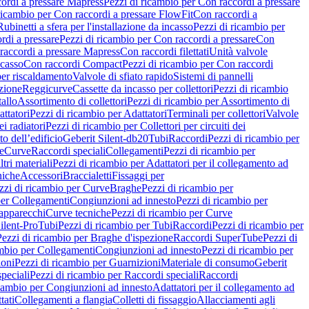
ordi a pressare Mapress
Pezzi di ricambio per Con raccordi a pressare
ricambio per Con raccordi a pressare FlowFit
Con raccordi a
Rubinetti a sfera per l'installazione da incasso
Pezzi di ricambio per
rdi a pressare
Pezzi di ricambio per Con raccordi a pressare
Con
raccordi a pressare Mapress
Con raccordi filettati
Unità valvole
ncasso
Con raccordi Compact
Pezzi di ricambio per Con raccordi
per riscaldamento
Valvole di sfiato rapido
Sistemi di pannelli
azione
Reggicurve
Cassette da incasso per collettori
Pezzi di ricambio
tallo
Assortimento di collettori
Pezzi di ricambio per Assortimento di
ttatori
Pezzi di ricambio per Adattatori
Terminali per collettori
Valvole
ei radiatori
Pezzi di ricambio per Collettori per circuiti dei
o dell’edificio
Geberit Silent-db20
Tubi
Raccordi
Pezzi di ricambio per
e
Curve
Raccordi speciali
Collegamenti
Pezzi di ricambio per
tri materiali
Pezzi di ricambio per Adattatori per il collegamento ad
niche
Accessori
Braccialetti
Fissaggi per
zzi di ricambio per Curve
Braghe
Pezzi di ricambio per
per Collegamenti
Congiunzioni ad innesto
Pezzi di ricambio per
 apparecchi
Curve tecniche
Pezzi di ricambio per Curve
ilent-Pro
Tubi
Pezzi di ricambio per Tubi
Raccordi
Pezzi di ricambio per
Pezzi di ricambio per Braghe d'ispezione
Raccordi SuperTube
Pezzi di
ambio per Collegamenti
Congiunzioni ad innesto
Pezzi di ricambio per
ioni
Pezzi di ricambio per Guarnizioni
Materiale di consumo
Geberit
peciali
Pezzi di ricambio per Raccordi speciali
Raccordi
icambio per Congiunzioni ad innesto
Adattatori per il collegamento ad
tati
Collegamenti a flangia
Colletti di fissaggio
Allacciamenti agli