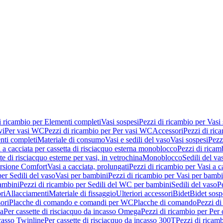
i ricambio per Elementi completi
Vasi sospesi
Pezzi di ricambio per Vasi
vi
Per vasi WC
Pezzi di ricambio per Per vasi WC
Accessori
Pezzi di ric
nti completi
Materiale di consumo
Vasi e sedili del vaso
Vasi sospesi
Pezz
 a cacciata per cassetta di risciacquo esterna monoblocco
Pezzi di ricamb
te di risciacquo esterne per vasi, in vetrochina
Monoblocco
Sedili del va
ersione Comfort
Vasi a cacciata, prolungati
Pezzi di ricambio per Vasi a c
er Sedili del vaso
Vasi per bambini
Pezzi di ricambio per Vasi per bambi
ambini
Pezzi di ricambio per Sedili del WC per bambini
Sedili del vaso
P
ri
Allacciamenti
Materiale di fissaggio
Ulteriori accessori
Bidet
Bidet sosp
ori
Placche di comando e comandi per WC
Placche di comando
Pezzi di
ma
Per cassette di risciacquo da incasso Omega
Pezzi di ricambio per Per
ncasso Twinline
Per cassette di risciacquo da incasso 300T
Pezzi di ricamb