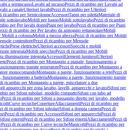
vabi a semincasso
Lavabi ad incasso
Pezzi di ricambio per Lavabi ad
vabi a canale
Ulteriori lavabi
Pezzi di ricambio per Ulteriori
di ricambio per Semicolonne
Accessori
Tappi per piletta
Materiale di
ile sottolavabo
Mobili per bagno
Mobili sottolavabo
Pezzi di ricambio
ambio per Per lavabi doppi
Piani per lavabo
Pezzi di ricambio per Piani
ezzi di ricambio per Per lavabo da appoggio rettangolare
Mobili
r Mobili a colonna
Mobili a mezza altezza
Pezzi di ricambio per Mobili
nsole contenitore
Pezzi di ricambio per Mensole
tiche
Prese elettriche
Ulteriori accessori
Specchi e mobili
zione integrata
Mobili specchio
Pezzi di ricambio per Mobili
za illuminazione integrata
Accessori
Elementi luminosi
Ulteriori
rete
Pezzi di ricambio per Montaggio a pianale, funzionamento a
funzionamento tramite generatore
Pezzi di ricambio per Montaggio a
elatore monocomando
Montaggio a parete, funzionamento a rete
Pezzi di
, funzionamento a batteria
Montaggio a parete, funzionamento tramite
di ricambio per Montaggio a parete, miscelatore a due
gli apparecchi per zona lavabo, lavelli, apparecchi e lavatoi
Sifoni per
ambio per Sifoni tubolari, modello compatto
Sifoni con tubo ad
o
Pezzi di ricambio per Sifoni a passaggio diretto per lavabo, modello
cotti
Curve tecniche
Coperture
Allacciamenti
Pezzi di ricambio per
zi di ricambio per Sifoni tubolari
Sifoni a doppia camera
Pezzi di
ori
Pezzi di ricambio per Accessori
Sifoni per apparecchi
Pezzi di
Sifoni esterni
Pezzi di ricambio per Sifoni esterni
Allacciamenti
Pezzi di
e
Pezzi di ricambio per Curve tecniche
Manicotti
Pezzi di ricambio per
richi a pavimento per docce
Pezzi di ricambio per Scarichi a