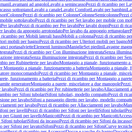
amani
Lavamani ad angolo
Lavabi a semincasso
Pezzi di ricambio per La
ncasso sottopiano
Lavabi a canale
Lavabi Comfort
Lavabi per bambini
La
sori
Colonne
Pezzi di ricambio per Colonne
Colonne
Semicolonne
Pezzi 
 mobile sottolavabo
Pezzi di ricambio per Set lavabo per mobile con mob
i
Per lavabi
Pezzi di ricambio per Per lavabi
Per lavabi doppi
Pezzi di ric
er lavabo da appoggio arrotondato
Per lavabo da appoggio rettangolare
P
 ricambio per Mobili laterali bassi
Mobili a colonna
Pezzi di ricambio pe
riori mobili per bagno
Pezzi di ricambio per Ulteriori mobili per bagno
Me
ganci portasalviette
Elementi luminosi
Maniglie
Set piedini
Lavagne magne
tegrata
Pezzi di ricambio per Con illuminazione integrata
Senza illumina
azione integrata
Senza illuminazione integrata
Pezzi di ricambio per Sen
mbio per Rubinetterie per lavabo
Montaggio a pianale, funzionamento a 
er Montaggio a pianale, funzionamento a batteria
Montaggio a pianale, 
elatore monocomando
Pezzi di ricambio per Montaggio a pianale, misc
rete, funzionamento a batteria
Pezzi di ricambio per Montaggio a parete
ramite generatore
Montaggio a parete, miscelatore a due manopole
Pezzi 
r lavabo
Pezzi di ricambio per Per rubinetterie per lavabo
Allacciamenti a
cambio per Sifoni tubolari
Sifoni tubolari, modello compatto
Pezzi di ric
sione per lavabo
Sifoni a passaggio diretto per lavabo, modello compatt
cciamenti per lavabo
Pezzi di ricambio per Allacciamenti per lavabo
Mani
ifoni per lavelli
Pezzi di ricambio per Sifoni per lavelli
Sifoni tubolari
Pez
o per Giunti per lavello
Manicotti
Pezzi di ricambio per Manicotti
Access
 Sifoni tubolari
Sifoni da incasso
Pezzi di ricambio per Sifoni da incasso
o per Sifoni per lavatoi
Sifoni
Pezzi di ricambio per Sifoni
Curve tecnich
sori
Pezzi di ricambio per Accessori
Docce e vasche da bagno
Docce
Sca