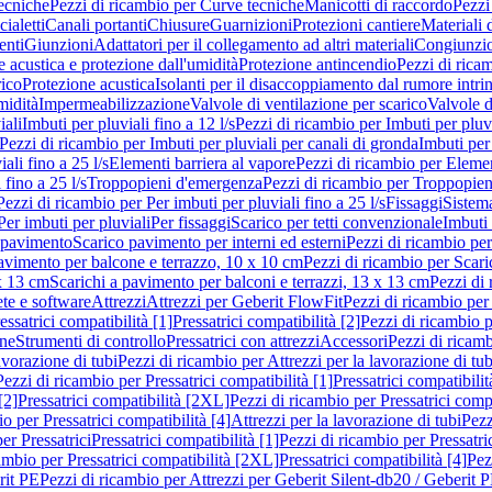
ecniche
Pezzi di ricambio per Curve tecniche
Manicotti di raccordo
Pezzi
ialetti
Canali portanti
Chiusure
Guarnizioni
Protezioni cantiere
Materiali
nti
Giunzioni
Adattatori per il collegamento ad altri materiali
Congiunzio
 acustica e protezione dall'umidità
Protezione antincendio
Pezzi di rica
rico
Protezione acustica
Isolanti per il disaccoppiamento dal rumore intri
midità
Impermeabilizzazione
Valvole di ventilazione per scarico
Valvole d
iali
Imbuti per pluviali fino a 12 l/s
Pezzi di ricambio per Imbuti per pluvi
Pezzi di ricambio per Imbuti per pluviali per canali di gronda
Imbuti per 
ali fino a 25 l/s
Elementi barriera al vapore
Pezzi di ricambio per Elemen
 fino a 25 l/s
Troppopieni d'emergenza
Pezzi di ricambio per Troppopie
Pezzi di ricambio per Per imbuti per pluviali fino a 25 l/s
Fissaggi
Sistem
Per imbuti per pluviali
Per fissaggi
Scarico per tetti convenzionale
Imbuti 
 pavimento
Scarico pavimento per interni ed esterni
Pezzi di ricambio per
pavimento per balcone e terrazzo, 10 x 10 cm
Pezzi di ricambio per Scari
x 13 cm
Scarichi a pavimento per balconi e terrazzi, 13 x 13 cm
Pezzi di 
ete e software
Attrezzi
Attrezzi per Geberit FlowFit
Pezzi di ricambio per
ssatrici compatibilità [1]
Pressatrici compatibilità [2]
Pezzi di ricambio p
one
Strumenti di controllo
Pressatrici con attrezzi
Accessori
Pezzi di ricam
avorazione di tubi
Pezzi di ricambio per Attrezzi per la lavorazione di tub
Pezzi di ricambio per Pressatrici compatibilità [1]
Pressatrici compatibilit
[2]
Pressatrici compatibilità [2XL]
Pezzi di ricambio per Pressatrici comp
o per Pressatrici compatibilità [4]
Attrezzi per la lavorazione di tubi
Pezz
er Pressatrici
Pressatrici compatibilità [1]
Pezzi di ricambio per Pressatric
ambio per Pressatrici compatibilità [2XL]
Pressatrici compatibilità [4]
Pez
rit PE
Pezzi di ricambio per Attrezzi per Geberit Silent-db20 / Geberit 