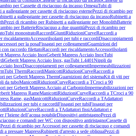
Materiali di consumo
Cassette di risciacquo da incasso
Cassette di
icambio per Cassette di risciacquo da incasso Omega
Tubi di
i a galleggiante per cassette di risciacquo esterne
Pezzi di ricambio per
binetti a galleggiante per cassette di risciacquo da incasso
Rubinetti a
ith
Pezzi di ricambio per Rubinetti a galleggiante per Monolith
Batterie
icambio per Batterie
Risciacquo a due quantità
Pezzi di ricambio per
ato
Tubi monostrato
Raccordi
Giunti
Riduzioni
Curve
Raccordi a
r riscaldamento
Accessori
Isolanti per tubi e raccordi
Disaccoppiamenti
accessori per la posa
Fissaggi per collegamenti
Guarnizioni del
i con raccordo filettato
Raccordi per riscaldamento
Accessori
Isolanti
it Mapress Acciaio Inox
Geberit Mapress Acciaio Inox
Tubi
di
Geberit Mapress Acciaio Inox, gas
Tubi 1.4401
Nippli da
Acciaio Inox
Disaccoppiamenti per collegamenti
Impermeabilizzazioni
rm
Tubi Therm
Raccordi
Manicotti
Riduzioni
Curve
Raccordi a
ori per Geberit Mapress Therm
Guarnizioni del sistema
Kit di viti per
li da tubo
Manicotti
Riduzioni
Curve
Raccordi a T
Croci a 90
ori per Geberit Mapress Acciaio al Carbonio
Impermeabilizzazioni per
berit Mapress Rame
Manicotti
Riduzioni
Curve
Raccordi a T
Croci a 90
press Rame, gas
Manicotti
Riduzioni
Curve
Raccordi a T
Adattatori
ilizzazioni per tubi e raccordi
Fissaggi per tubi
Fissaggi per
otti
Riduzioni
Curve
Raccordi a T
Adattatori fissi
Adattatori e
er l’Igiene dell’acqua potabile
Dispositivi antiristagno
Pezzi di
isciacquo e comandi per WC con dispositivo antiristagno
Cassette di
o
Pezzi di ricambio per Accessori per cassette di risciacquo e comandi
di a pressare Mapress
Rubinetti d'arresto a sede obliqua
Pezzi di