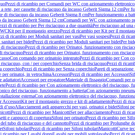
quo
Pezzi di ricambio per Comandi per WC con azionamento elettronico 
a rete, per cassette di risciacquo da incasso Geberit Sigma 12 cm
Per fu
tte di risciacquo da incasso Geberit Sigma 8 cm
Per funzionamento a batt
quo da incasso Geberit Sigma 12 cm
Comandi per WC con azionamento pne
ezzi di ricambio per Per risciacquo a due quantità
Per risciacquo ad una 
r WC
Kit per il montaggio grezzo
Pezzi di ricambio per Kit per il montag
zi di ricambio per Moduli sanitari per vasi
Per vasi sospesi
Pezzi di rica
sanitari per bidet
Pezzi di ricambio per Moduli sanitari per bidet
Per bid
di risciacquo
Pezzi di ricambio per Orinatoi, funzionamento con risciac
i risciacquo
Pezzi di ricambio per Orinatoi, funzionamento con risciacq
ncasso
Con comando per orinatoio integrato
Pezzi di ricambio per Con co
risciacquo, con / per coperchio
Senza brida di risciacquo
Pezzi di ricam
a coperchio
Pezzi di ricambio per Senza coperchio
Pareti di separazione 
e per orinatoi, in vetrochina
Accessori
Pezzi di ricambio per Accessori
Si
e adattatori
Accessori per erogatore
Materiale di fissaggio
Comandi per or
ete
Pezzi di ricambio per Con azionamento elettronico del risciacquo, f
onico del risciacquo, funzionamento a batteria
Con azionamento pneumat
stallazione esterna
Con azionamento elettronico del risciacquo, funziona
r Accessori
Kit per il montaggio grezzo e kit di adattamento
Pezzi di ric
i d’uso
Allacciamenti agli apparecchi per vasi, orinatoi e bidet
Sifoni pe
icotti
Pezzi di ricambio per Manicotti
Set per allacciamento
Pezzi di ric
etti e cappucci di copertura
Sifoni per orinatoi
Pezzi di ricambio per Sifo
del tubo di risciacquo e del cannotto
Pezzi di ricambio per Prolunghe de
et
Sifoni tubolari
Pezzi di ricambio per Sifoni tubolari
Manicotti
Curve te
di ricambio per Lavabi doppi
Lavabi per mobili sottolavabo
Pezzi di rica