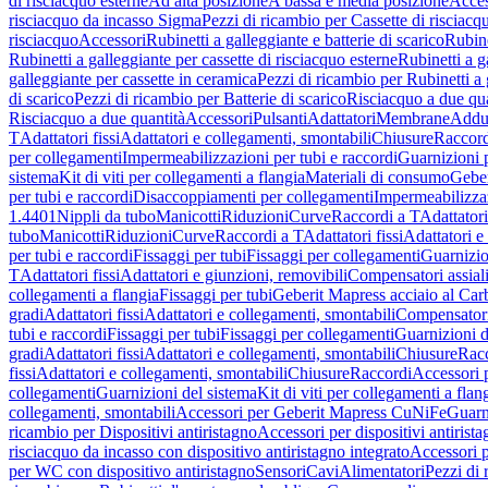
di risciacquo esterne
Ad alta posizione
A bassa e media posizione
Acces
risciacquo da incasso Sigma
Pezzi di ricambio per Cassette di risciac
risciacquo
Accessori
Rubinetti a galleggiante e batterie di scarico
Rubine
Rubinetti a galleggiante per cassette di risciacquo esterne
Rubinetti a g
galleggiante per cassette in ceramica
Pezzi di ricambio per Rubinetti a 
di scarico
Pezzi di ricambio per Batterie di scarico
Risciacquo a due qua
Risciacquo a due quantità
Accessori
Pulsanti
Adattatori
Membrane
Adduz
T
Adattatori fissi
Adattatori e collegamenti, smontabili
Chiusure
Raccord
per collegamenti
Impermeabilizzazioni per tubi e raccordi
Guarnizioni 
sistema
Kit di viti per collegamenti a flangia
Materiali di consumo
Geber
per tubi e raccordi
Disaccoppiamenti per collegamenti
Impermeabilizzaz
1.4401
Nippli da tubo
Manicotti
Riduzioni
Curve
Raccordi a T
Adattatori
tubo
Manicotti
Riduzioni
Curve
Raccordi a T
Adattatori fissi
Adattatori e
per tubi e raccordi
Fissaggi per tubi
Fissaggi per collegamenti
Guarnizio
T
Adattatori fissi
Adattatori e giunzioni, removibili
Compensatori assial
collegamenti a flangia
Fissaggi per tubi
Geberit Mapress acciaio al Car
gradi
Adattatori fissi
Adattatori e collegamenti, smontabili
Compensator
tubi e raccordi
Fissaggi per tubi
Fissaggi per collegamenti
Guarnizioni d
gradi
Adattatori fissi
Adattatori e collegamenti, smontabili
Chiusure
Rac
fissi
Adattatori e collegamenti, smontabili
Chiusure
Raccordi
Accessori 
collegamenti
Guarnizioni del sistema
Kit di viti per collegamenti a flan
collegamenti, smontabili
Accessori per Geberit Mapress CuNiFe
Guarn
ricambio per Dispositivi antiristagno
Accessori per dispositivi antirist
risciacquo da incasso con dispositivo antiristagno integrato
Accessori p
per WC con dispositivo antiristagno
Sensori
Cavi
Alimentatori
Pezzi di 