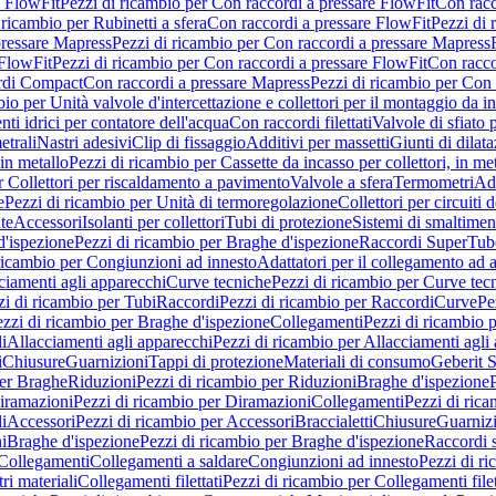
e FlowFit
Pezzi di ricambio per Con raccordi a pressare FlowFit
Con racc
 ricambio per Rubinetti a sfera
Con raccordi a pressare FlowFit
Pezzi di 
pressare Mapress
Pezzi di ricambio per Con raccordi a pressare Mapress
 FlowFit
Pezzi di ricambio per Con raccordi a pressare FlowFit
Con racco
ordi Compact
Con raccordi a pressare Mapress
Pezzi di ricambio per Con 
io per Unità valvole d'intercettazione e collettori per il montaggio da i
ti idrici per contatore dell'acqua
Con raccordi filettati
Valvole di sfiato 
etrali
Nastri adesivi
Clip di fissaggio
Additivi per massetti
Giunti di dilat
 in metallo
Pezzi di ricambio per Cassette da incasso per collettori, in me
r Collettori per riscaldamento a pavimento
Valvole a sfera
Termometri
Ada
e
Pezzi di ricambio per Unità di termoregolazione
Collettori per circuiti d
te
Accessori
Isolanti per collettori
Tubi di protezione
Sistemi di smaltiment
d'ispezione
Pezzi di ricambio per Braghe d'ispezione
Raccordi SuperTub
ricambio per Congiunzioni ad innesto
Adattatori per il collegamento ad al
ciamenti agli apparecchi
Curve tecniche
Pezzi di ricambio per Curve tec
zi di ricambio per Tubi
Raccordi
Pezzi di ricambio per Raccordi
Curve
Pe
zzi di ricambio per Braghe d'ispezione
Collegamenti
Pezzi di ricambio 
li
Allacciamenti agli apparecchi
Pezzi di ricambio per Allacciamenti agli
i
Chiusure
Guarnizioni
Tappi di protezione
Materiali di consumo
Geberit S
per Braghe
Riduzioni
Pezzi di ricambio per Riduzioni
Braghe d'ispezione
iramazioni
Pezzi di ricambio per Diramazioni
Collegamenti
Pezzi di ric
li
Accessori
Pezzi di ricambio per Accessori
Braccialetti
Chiusure
Guarniz
i
Braghe d'ispezione
Pezzi di ricambio per Braghe d'ispezione
Raccordi s
 Collegamenti
Collegamenti a saldare
Congiunzioni ad innesto
Pezzi di r
ri materiali
Collegamenti filettati
Pezzi di ricambio per Collegamenti filet