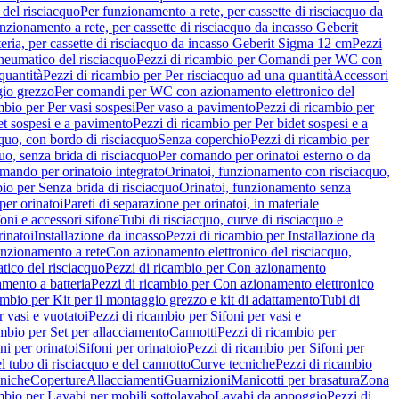
del risciacquo
Per funzionamento a rete, per cassette di risciacquo da
nzionamento a rete, per cassette di risciacquo da incasso Geberit
eria, per cassette di risciacquo da incasso Geberit Sigma 12 cm
Pezzi
umatico del risciacquo
Pezzi di ricambio per Comandi per WC con
quantità
Pezzi di ricambio per Per risciacquo ad una quantità
Accessori
gio grezzo
Per comandi per WC con azionamento elettronico del
mbio per Per vasi sospesi
Per vaso a pavimento
Pezzi di ricambio per
et sospesi e a pavimento
Pezzi di ricambio per Per bidet sospesi e a
quo, con bordo di risciacquo
Senza coperchio
Pezzi di ricambio per
uo, senza brida di risciacquo
Per comando per orinatoi esterno o da
mando per orinatoio integrato
Orinatoi, funzionamento con risciacquo,
bio per Senza brida di risciacquo
Orinatoi, funzionamento senza
per orinatoi
Pareti di separazione per orinatoi, in materiale
foni e accessori sifone
Tubi di risciacquo, curve di risciacquo e
inatoi
Installazione da incasso
Pezzi di ricambio per Installazione da
unzionamento a rete
Con azionamento elettronico del risciacquo,
ico del risciacquo
Pezzi di ricambio per Con azionamento
mento a batteria
Pezzi di ricambio per Con azionamento elettronico
ambio per Kit per il montaggio grezzo e kit di adattamento
Tubi di
r vasi e vuotatoi
Pezzi di ricambio per Sifoni per vasi e
ambio per Set per allacciamento
Cannotti
Pezzi di ricambio per
ni per orinatoi
Sifoni per orinatoio
Pezzi di ricambio per Sifoni per
l tubo di risciacquo e del cannotto
Curve tecniche
Pezzi di ricambio
cniche
Coperture
Allacciamenti
Guarnizioni
Manicotti per brasatura
Zona
mbio per Lavabi per mobili sottolavabo
Lavabi da appoggio
Pezzi di