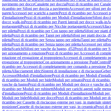
pavimento per docce
Canalette per doccia
Pezzi di ricambio per Canale
ricambio per Sifoni per doccia a pavimento
Accessori per sifoni per d
parete
Accessori per scarichi a parete
Pezzi di ricambio per Accessori pe
d'installazione
Pezzi di ricambio per Moduli d'installazione
Sifoni docci
docce walk-in
Pezzi di ricambio per Pareti laterali per docce walk-in
Ac
portaoggetti
Pezzi di ricambio per Nicchie portaoggetti
Accessori
Allac
per piletta
Pezzi di ricambio per Con tappo per piletta
Sifoni per piatti 
piletta
Pezzi di ricambio per Tappi per piletta
Sifoni per piatti doccia, d
piletta
Pezzi di ricambio per Senza tappo per piletta
Tappi per piletta
Pez
piletta
Pezzi di ricambio per Senza tappo per piletta
Accessori per sifoni
piletta
Scarichi
Sifoni per vasche da bagno, d52
Pezzi di ricambio per S
per azionamento a rotazione
Pezzi di ricambio per Accessori di compl
rotazione ed erogazione al troppopieno
Accessori di completamento pe
erogazione al troppopieno
Con azionamento a pressione PushControl
P
ricambio per Accessori di completamento per comando a pressione P
piletta
Allacciamenti idrici
Sistemi di installazione e di risciacquo
Geber
Accessori
Moduli d'installazione
Pezzi di ricambio per Moduli d'install
di ricambio per Moduli per bidet
Moduli per orinatoi
Pezzi di ricambio 
vasche da bagno
Pezzi di ricambio per Moduli per docce e vasche da
ricambio per Moduli per rubinetti
Moduli per carichi agenti sulle mens
d'installazione
Pezzi di ricambio per Moduli d'installazione
Moduli pe
Moduli per bidet
Moduli per docce
Pezzi di ricambio per Moduli per d
ricambio per Cassette di risciacquo esterne per vasi, in materiale sintet
posizione
Cassette di risciacquo esterne per vasi, in ceramica
Pezzi di r