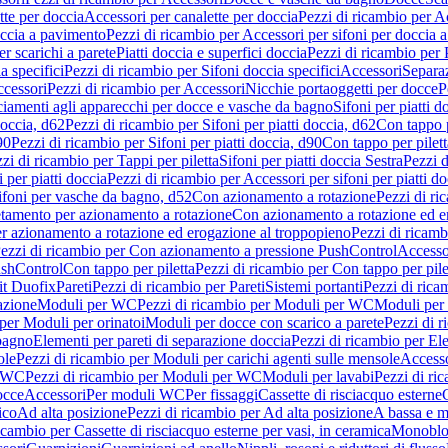
tte per doccia
Accessori per canalette per doccia
Pezzi di ricambio per Ac
occia a pavimento
Pezzi di ricambio per Accessori per sifoni per doccia 
r scarichi a parete
Piatti doccia e superfici doccia
Pezzi di ricambio per P
a specifici
Pezzi di ricambio per Sifoni doccia specifici
Accessori
Separa
cessori
Pezzi di ricambio per Accessori
Nicchie portaoggetti per docce
P
ciamenti agli apparecchi per docce e vasche da bagno
Sifoni per piatti d
doccia, d62
Pezzi di ricambio per Sifoni per piatti doccia, d62
Con tappo p
90
Pezzi di ricambio per Sifoni per piatti doccia, d90
Con tappo per pilett
zi di ricambio per Tappi per piletta
Sifoni per piatti doccia Sestra
Pezzi d
 per piatti doccia
Pezzi di ricambio per Accessori per sifoni per piatti do
ifoni per vasche da bagno, d52
Con azionamento a rotazione
Pezzi di r
etamento per azionamento a rotazione
Con azionamento a rotazione ed e
r azionamento a rotazione ed erogazione al troppopieno
Pezzi di ricam
ezzi di ricambio per Con azionamento a pressione PushControl
Accesso
ushControl
Con tappo per piletta
Pezzi di ricambio per Con tappo per pile
it Duofix
Pareti
Pezzi di ricambio per Pareti
Sistemi portanti
Pezzi di rica
azione
Moduli per WC
Pezzi di ricambio per Moduli per WC
Moduli per 
per Moduli per orinatoi
Moduli per docce con scarico a parete
Pezzi di r
 bagno
Elementi per pareti di separazione doccia
Pezzi di ricambio per Ele
ole
Pezzi di ricambio per Moduli per carichi agenti sulle mensole
Access
r WC
Pezzi di ricambio per Moduli per WC
Moduli per lavabi
Pezzi di ri
occe
Accessori
Per moduli WC
Per fissaggi
Cassette di risciacquo esterne
C
ico
Ad alta posizione
Pezzi di ricambio per Ad alta posizione
A bassa e m
icambio per Cassette di risciacquo esterne per vasi, in ceramica
Monoblo