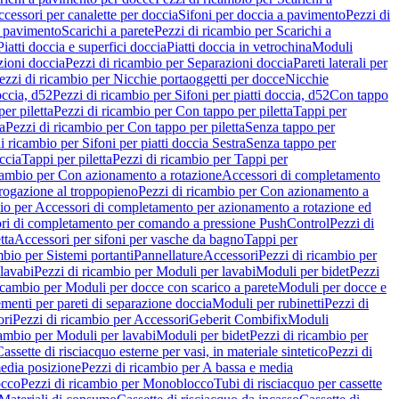
cessori per canalette per doccia
Sifoni per doccia a pavimento
Pezzi di
a pavimento
Scarichi a parete
Pezzi di ricambio per Scarichi a
iatti doccia e superfici doccia
Piatti doccia in vetrochina
Moduli
zioni doccia
Pezzi di ricambio per Separazioni doccia
Pareti laterali per
ezzi di ricambio per Nicchie portaoggetti per docce
Nicchie
occia, d52
Pezzi di ricambio per Sifoni per piatti doccia, d52
Con tappo
er piletta
Pezzi di ricambio per Con tappo per piletta
Tappi per
a
Pezzi di ricambio per Con tappo per piletta
Senza tappo per
i ricambio per Sifoni per piatti doccia Sestra
Senza tappo per
ccia
Tappi per piletta
Pezzi di ricambio per Tappi per
icambio per Con azionamento a rotazione
Accessori di completamento
rogazione al troppopieno
Pezzi di ricambio per Con azionamento a
bio per Accessori di completamento per azionamento a rotazione ed
ri di completamento per comando a pressione PushControl
Pezzi di
tta
Accessori per sifoni per vasche da bagno
Tappi per
mbio per Sistemi portanti
Pannellature
Accessori
Pezzi di ricambio per
lavabi
Pezzi di ricambio per Moduli per lavabi
Moduli per bidet
Pezzi
icambio per Moduli per docce con scarico a parete
Moduli per docce e
menti per pareti di separazione doccia
Moduli per rubinetti
Pezzi di
ori
Pezzi di ricambio per Accessori
Geberit Combifix
Moduli
cambio per Moduli per lavabi
Moduli per bidet
Pezzi di ricambio per
assette di risciacquo esterne per vasi, in materiale sintetico
Pezzi di
edia posizione
Pezzi di ricambio per A bassa e media
cco
Pezzi di ricambio per Monoblocco
Tubi di risciacquo per cassette