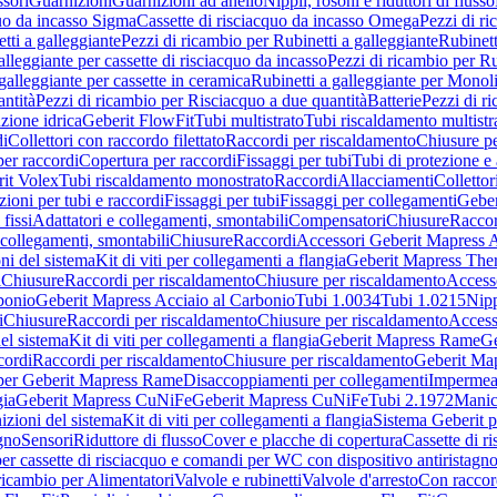
sori
Guarnizioni
Guarnizioni ad anello
Nippli, rosoni e riduttori di flusso
quo da incasso Sigma
Cassette di risciacquo da incasso Omega
Pezzi di r
tti a galleggiante
Pezzi di ricambio per Rubinetti a galleggiante
Rubinett
alleggiante per cassette di risciacquo da incasso
Pezzi di ricambio per Ru
galleggiante per cassette in ceramica
Rubinetti a galleggiante per Monol
ntità
Pezzi di ricambio per Risciacquo a due quantità
Batterie
Pezzi di r
ione idrica
Geberit FlowFit
Tubi multistrato
Tubi riscaldamento multistr
i
Collettori con raccordo filettato
Raccordi per riscaldamento
Chiusure pe
per raccordi
Copertura per raccordi
Fissaggi per tubi
Tubi di protezione e 
it Volex
Tubi riscaldamento monostrato
Raccordi
Allacciamenti
Collettor
ioni per tubi e raccordi
Fissaggi per tubi
Fissaggi per collegamenti
Geber
 fissi
Adattatori e collegamenti, smontabili
Compensatori
Chiusure
Raccor
 collegamenti, smontabili
Chiusure
Raccordi
Accessori Geberit Mapress 
ni del sistema
Kit di viti per collegamenti a flangia
Geberit Mapress The
i
Chiusure
Raccordi per riscaldamento
Chiusure per riscaldamento
Access
bonio
Geberit Mapress Acciaio al Carbonio
Tubi 1.0034
Tubi 1.0215
Nipp
i
Chiusure
Raccordi per riscaldamento
Chiusure per riscaldamento
Access
el sistema
Kit di viti per collegamenti a flangia
Geberit Mapress Rame
Ge
cordi
Raccordi per riscaldamento
Chiusure per riscaldamento
Geberit Ma
per Geberit Mapress Rame
Disaccoppiamenti per collegamenti
Impermeab
gia
Geberit Mapress CuNiFe
Geberit Mapress CuNiFe
Tubi 2.1972
Manic
izioni del sistema
Kit di viti per collegamenti a flangia
Sistema Geberit p
agno
Sensori
Riduttore di flusso
Cover e placche di copertura
Cassette di r
er cassette di risciacquo e comandi per WC con dispositivo antiristagn
ricambio per Alimentatori
Valvole e rubinetti
Valvole d'arresto
Con raccor