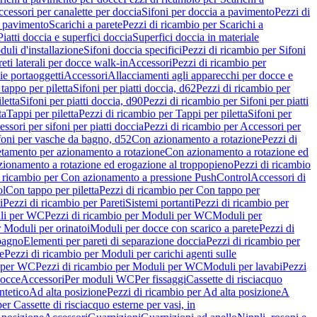
cessori per canalette per doccia
Sifoni per doccia a pavimento
Pezzi di
a pavimento
Scarichi a parete
Pezzi di ricambio per Scarichi a
iatti doccia e superfici doccia
Superfici doccia in materiale
uli d'installazione
Sifoni doccia specifici
Pezzi di ricambio per Sifoni
eti laterali per docce walk-in
Accessori
Pezzi di ricambio per
ie portaoggetti
Accessori
Allacciamenti agli apparecchi per docce e
tappo per piletta
Sifoni per piatti doccia, d62
Pezzi di ricambio per
letta
Sifoni per piatti doccia, d90
Pezzi di ricambio per Sifoni per piatti
ta
Tappi per piletta
Pezzi di ricambio per Tappi per piletta
Sifoni per
ssori per sifoni per piatti doccia
Pezzi di ricambio per Accessori per
foni per vasche da bagno, d52
Con azionamento a rotazione
Pezzi di
etamento per azionamento a rotazione
Con azionamento a rotazione ed
zionamento a rotazione ed erogazione al troppopieno
Pezzi di ricambio
i ricambio per Con azionamento a pressione PushControl
Accessori di
ol
Con tappo per piletta
Pezzi di ricambio per Con tappo per
i
Pezzi di ricambio per Pareti
Sistemi portanti
Pezzi di ricambio per
li per WC
Pezzi di ricambio per Moduli per WC
Moduli per
r Moduli per orinatoi
Moduli per docce con scarico a parete
Pezzi di
 bagno
Elementi per pareti di separazione doccia
Pezzi di ricambio per
e
Pezzi di ricambio per Moduli per carichi agenti sulle
 per WC
Pezzi di ricambio per Moduli per WC
Moduli per lavabi
Pezzi
docce
Accessori
Per moduli WC
Per fissaggi
Cassette di risciacquo
ntetico
Ad alta posizione
Pezzi di ricambio per Ad alta posizione
A
er Cassette di risciacquo esterne per vasi, in