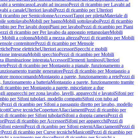
vabi a semincasso
Lavabi ad incasso
Pezzi di ricambio per Lavabi ad
vabi a canale
Ulteriori lavabi
Pezzi di ricambio per Ulteriori
di ricambio per Semicolonne
Accessori
Tappi per piletta
Materiale di
ile sottolavabo
Mobili per bagno
Mobili sottolavabo
Pezzi di ricambio
ambio per Per lavabi doppi
Piani per lavabo
Pezzi di ricambio per Piani
ezzi di ricambio per Per lavabo da appoggio rettangolare
Mobili
r Mobili a colonna
Mobili a mezza altezza
Pezzi di ricambio per Mobili
nsole contenitore
Pezzi di ricambio per Mensole
tiche
Prese elettriche
Ulteriori accessori
Specchi e mobili
zione integrata
Mobili specchio
Pezzi di ricambio per Mobili
za illuminazione integrata
Accessori
Elementi luminosi
Ulteriori
rete
Pezzi di ricambio per Montaggio a pianale, funzionamento a
funzionamento tramite generatore
Pezzi di ricambio per Montaggio a
elatore monocomando
Montaggio a parete, funzionamento a rete
Pezzi di
, funzionamento a batteria
Montaggio a parete, funzionamento tramite
di ricambio per Montaggio a parete, miscelatore a due
gli apparecchi per zona lavabo, lavelli, apparecchi e lavatoi
Sifoni per
ambio per Sifoni tubolari, modello compatto
Sifoni con tubo ad
o
Pezzi di ricambio per Sifoni a passaggio diretto per lavabo, modello
cotti
Curve tecniche
Coperture
Allacciamenti
Pezzi di ricambio per
zi di ricambio per Sifoni tubolari
Sifoni a doppia camera
Pezzi di
ori
Pezzi di ricambio per Accessori
Sifoni per apparecchi
Pezzi di
Sifoni esterni
Pezzi di ricambio per Sifoni esterni
Allacciamenti
Pezzi di
e
Pezzi di ricambio per Curve tecniche
Manicotti
Pezzi di ricambio per
richi a pavimento per docce
Pezzi di ricambio per Scarichi a