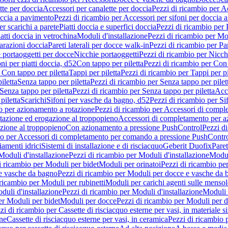
tte per doccia
Accessori per canalette per doccia
Pezzi di ricambio per Ac
occia a pavimento
Pezzi di ricambio per Accessori per sifoni per doccia 
r scarichi a parete
Piatti doccia e superfici doccia
Pezzi di ricambio per P
iatti doccia in vetrochina
Moduli d'installazione
Pezzi di ricambio per Mod
arazioni doccia
Pareti laterali per docce walk-in
Pezzi di ricambio per Par
 portaoggetti per docce
Nicchie portaoggetti
Pezzi di ricambio per Nicch
ni per piatti doccia, d52
Con tappo per piletta
Pezzi di ricambio per Con 
 Con tappo per piletta
Tappi per piletta
Pezzi di ricambio per Tappi per pi
iletta
Senza tappo per piletta
Pezzi di ricambio per Senza tappo per pilet
Senza tappo per piletta
Pezzi di ricambio per Senza tappo per piletta
Acce
piletta
Scarichi
Sifoni per vasche da bagno, d52
Pezzi di ricambio per Si
 per azionamento a rotazione
Pezzi di ricambio per Accessori di compl
tazione ed erogazione al troppopieno
Accessori di completamento per a
zione al troppopieno
Con azionamento a pressione PushControl
Pezzi d
io per Accessori di completamento per comando a pressione PushContr
iamenti idrici
Sistemi di installazione e di risciacquo
Geberit Duofix
Paret
Moduli d'installazione
Pezzi di ricambio per Moduli d'installazione
Modu
i ricambio per Moduli per bidet
Moduli per orinatoi
Pezzi di ricambio pe
e vasche da bagno
Pezzi di ricambio per Moduli per docce e vasche da
 ricambio per Moduli per rubinetti
Moduli per carichi agenti sulle mensol
duli d'installazione
Pezzi di ricambio per Moduli d'installazione
Moduli
er Moduli per bidet
Moduli per docce
Pezzi di ricambio per Moduli per 
zi di ricambio per Cassette di risciacquo esterne per vasi, in materiale si
one
Cassette di risciacquo esterne per vasi, in ceramica
Pezzi di ricambio p