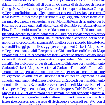
ceramica
Monoblocco
Pezzi di ricambio per Monoblocco
Tubi di riscia
riduttori di flusso
Materiali di consumo
Cassette di risciacquo da incass
Omega
Pezzi di ricambio per Cassette di risciacquo da incasso Omega
galleggiante
Rubinetti a galleggiante per cassette di risciacquo esterne
P
incasso
Pezzi di ricambio per Rubinetti a galleggiante per cassette di r
ceramica
Rubinetti a galleggiante per Monolith
Pezzi di ricambio per R
Risciacquo a due quantità
Batterie
Pezzi di ricambio per Batterie
Riscia
FlowFit
Tubi multistrato
Tubi riscaldamento multistrato
Tubi monostrat
filettato
Raccordi per riscaldamento
Chiusure per riscaldamento
Accesso
per raccordi
Fissaggi per tubi
Tubi di protezione e accessori per la posa
monostrato
Raccordi
Allacciamenti
Collettori con raccordo filettato
Racc
raccordi
Fissaggi per tubi
Fissaggi per collegamenti
Geberit Mapress Ac
collegamenti, smontabili
Compensatori
Chiusure
Raccordi
Geberit Mapr
smontabili
Chiusure
Raccordi
Accessori Geberit Mapress Acciaio Inox
sistema
Kit di viti per collegamenti a flangia
Geberit Mapress Therm
Tu
assiali
Chiusure
Raccordi per riscaldamento
Chiusure per riscaldamento
Carbonio
Geberit Mapress Acciaio al Carbonio
Tubi 1.0034
Tubi 1.021
smontabili
Compensatori
Chiusure
Raccordi per riscaldamento
Chiusure
collegamenti
Guarnizioni del sistema
Kit di viti per collegamenti a flan
collegamenti, smontabili
Chiusure
Raccordi
Raccordi per riscaldamento
smontabili
Chiusure
Raccordi
Accessori per Geberit Mapress Rame
Dis
di viti per collegamenti a flangia
Geberit Mapress CuNiFe
Geberit Ma
Mapress CuNiFe
Guarnizioni del sistema
Kit di viti per collegamenti a
dispositivi antiristagno
Sensori
Riduttore di flusso
Cover e placche di co
integrato
Accessori per cassette di risciacquo e comandi per WC con di