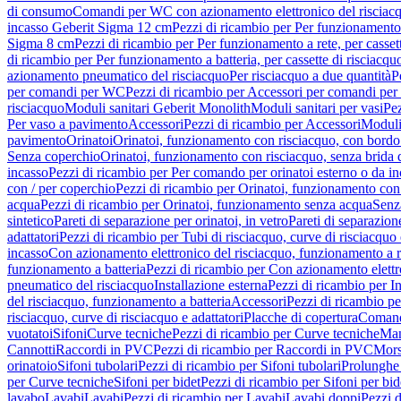
di consumo
Comandi per WC con azionamento elettronico del risciac
incasso Geberit Sigma 12 cm
Pezzi di ricambio per Per funzionamento 
Sigma 8 cm
Pezzi di ricambio per Per funzionamento a rete, per casse
di ricambio per Per funzionamento a batteria, per cassette di risciac
azionamento pneumatico del risciacquo
Per risciacquo a due quantità
P
per comandi per WC
Pezzi di ricambio per Accessori per comandi pe
risciacquo
Moduli sanitari Geberit Monolith
Moduli sanitari per vasi
Pez
Per vaso a pavimento
Accessori
Pezzi di ricambio per Accessori
Moduli 
pavimento
Orinatoi
Orinatoi, funzionamento con risciacquo, con bordo 
Senza coperchio
Orinatoi, funzionamento con risciacquo, senza brida d
incasso
Pezzi di ricambio per Per comando per orinatoi esterno o da i
con / per coperchio
Pezzi di ricambio per Orinatoi, funzionamento con 
acqua
Pezzi di ricambio per Orinatoi, funzionamento senza acqua
Senz
sintetico
Pareti di separazione per orinatoi, in vetro
Pareti di separazion
adattatori
Pezzi di ricambio per Tubi di risciacquo, curve di risciacquo 
incasso
Con azionamento elettronico del risciacquo, funzionamento a r
funzionamento a batteria
Pezzi di ricambio per Con azionamento elettr
pneumatico del risciacquo
Installazione esterna
Pezzi di ricambio per In
del risciacquo, funzionamento a batteria
Accessori
Pezzi di ricambio pe
risciacquo, curve di risciacquo e adattatori
Placche di copertura
Comand
vuotatoi
Sifoni
Curve tecniche
Pezzi di ricambio per Curve tecniche
Man
Cannotti
Raccordi in PVC
Pezzi di ricambio per Raccordi in PVC
Mors
orinatoio
Sifoni tubolari
Pezzi di ricambio per Sifoni tubolari
Prolunghe 
per Curve tecniche
Sifoni per bidet
Pezzi di ricambio per Sifoni per bid
lavabo
Lavabi
Lavabi
Pezzi di ricambio per Lavabi
Lavabi doppi
Pezzi 