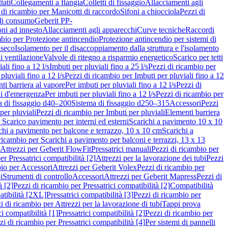
tati
Collegamenti a flangia
Colletti di fissaggio
Allacciamenti agli
 di ricambio per Manicotti di raccordo
Sifoni a chiocciola
Pezzi di
 di consumo
Geberit PP-
ni ad innesto
Allacciamenti agli apparecchi
Curve tecniche
Raccordi
mbio per Protezione antincendio
Protezione antincendio per sistemi di
nseco
Isolamento per il disaccoppiamento dalla struttura e l'isolamento
i ventilazione
Valvole di ritegno a risparmio energetico
Scarico per tetti
ali fino a 12 l/s
Imbuti per pluviali fino a 25 l/s
Pezzi di ricambio per
pluviali fino a 12 l/s
Pezzi di ricambio per Imbuti per pluviali fino a 12
ti barriera al vapore
Per imbuti per pluviali fino a 12 l/s
Pezzi di
ni d'emergenza
Per imbuti per pluviali fino a 12 l/s
Pezzi di ricambio per
a di fissaggio d40–200
Sistema di fissaggio d250–315
Accessori
Pezzi
per pluviali
Pezzi di ricambio per Imbuti per pluviali
Elementi barriera
 Scarico pavimento per interni ed esterni
Scarichi a pavimento 10 x 10
chi a pavimento per balcone e terrazzo, 10 x 10 cm
Scarichi a
ricambio per Scarichi a pavimento per balconi e terrazzi, 13 x 13
 Attrezzi per Geberit FlowFit
Pressatrici manuali
Pezzi di ricambio per
er Pressatrici compatibilità [2]
Attrezzi per la lavorazione dei tubi
Pezzi
bio per Accessori
Attrezzi per Geberit Volex
Pezzi di ricambio per
i
Strumenti di controllo
Accessori
Attrezzi per Geberit Mapress
Pezzi di
à [2]
Pezzi di ricambio per Pressatrici compatibilità [2]
Compatibilità
atibilità [2XL]
Pressatrici compatibilità [3]
Pezzi di ricambio per
i di ricambio per Attrezzi per la lavorazione di tubi
Tappi prova
i compatibilità [1]
Pressatrici compatibilità [2]
Pezzi di ricambio per
zi di ricambio per Pressatrici compatibilità [4]
Per sistemi di pannelli