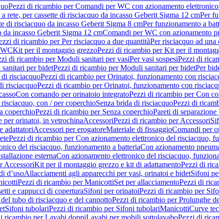
quo
Pezzi di ricambio per Comandi per WC con azionamento elettronico 
a rete, per cassette di risciacquo da incasso Geberit Sigma 12 cm
Per fu
tte di risciacquo da incasso Geberit Sigma 8 cm
Per funzionamento a batt
quo da incasso Geberit Sigma 12 cm
Comandi per WC con azionamento pne
ezzi di ricambio per Per risciacquo a due quantità
Per risciacquo ad una 
r WC
Kit per il montaggio grezzo
Pezzi di ricambio per Kit per il montag
zi di ricambio per Moduli sanitari per vasi
Per vasi sospesi
Pezzi di rica
sanitari per bidet
Pezzi di ricambio per Moduli sanitari per bidet
Per bid
di risciacquo
Pezzi di ricambio per Orinatoi, funzionamento con risciac
i risciacquo
Pezzi di ricambio per Orinatoi, funzionamento con risciacq
ncasso
Con comando per orinatoio integrato
Pezzi di ricambio per Con co
risciacquo, con / per coperchio
Senza brida di risciacquo
Pezzi di ricam
a coperchio
Pezzi di ricambio per Senza coperchio
Pareti di separazione 
e per orinatoi, in vetrochina
Accessori
Pezzi di ricambio per Accessori
Si
e adattatori
Accessori per erogatore
Materiale di fissaggio
Comandi per or
ete
Pezzi di ricambio per Con azionamento elettronico del risciacquo, f
onico del risciacquo, funzionamento a batteria
Con azionamento pneumat
stallazione esterna
Con azionamento elettronico del risciacquo, funziona
r Accessori
Kit per il montaggio grezzo e kit di adattamento
Pezzi di ric
i d’uso
Allacciamenti agli apparecchi per vasi, orinatoi e bidet
Sifoni pe
icotti
Pezzi di ricambio per Manicotti
Set per allacciamento
Pezzi di ric
etti e cappucci di copertura
Sifoni per orinatoi
Pezzi di ricambio per Sifo
del tubo di risciacquo e del cannotto
Pezzi di ricambio per Prolunghe de
et
Sifoni tubolari
Pezzi di ricambio per Sifoni tubolari
Manicotti
Curve te
di ricambio per Lavabi doppi
Lavabi per mobili sottolavabo
Pezzi di rica