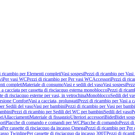
i ricambio per Elementi completi
Vasi sospesi
Pezzi di ricambio per Vasi
vi
Per vasi WC
Pezzi di ricambio per Per vasi WC
Accessori
Pezzi di ric
nti completi
Materiale di consumo
Vasi e sedili del vaso
Vasi sospesi
Pezz
 a cacciata per cassetta di risciacquo esterna monoblocco
Pezzi di ricamb
te di risciacquo esterne per vasi, in vetrochina
Monoblocco
Sedili del va
ersione Comfort
Vasi a cacciata, prolungati
Pezzi di ricambio per Vasi a c
er Sedili del vaso
Vasi per bambini
Pezzi di ricambio per Vasi per bambi
ambini
Pezzi di ricambio per Sedili del WC per bambini
Sedili del vaso
P
ri
Allacciamenti
Materiale di fissaggio
Ulteriori accessori
Bidet
Bidet sosp
ori
Placche di comando e comandi per WC
Placche di comando
Pezzi di
ma
Per cassette di risciacquo da incasso Omega
Pezzi di ricambio per Per
ncasso Twinline
Per cassette di risciacquo da incasso 300T
Pezzi di ricamb