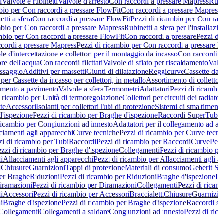
i
Valvole e rubinetti
Valvole d'arresto
Con raccordi a pressare Mapress
Rub
bio per Con raccordi a pressare FlowFit
Con raccordi a pressare Mapres
tti a sfera
Con raccordi a pressare FlowFit
Pezzi di ricambio per Con ra
mbio per Con raccordi a pressare Mapress
Rubinetti a sfera per l'installa
mbio per Con raccordi a pressare FlowFit
Con raccordi a pressare
Pezzi d
cordi a pressare Mapress
Pezzi di ricambio per Con raccordi a pressare
e d'intercettazione e collettori per il montaggio da incasso
Con raccord
ore dell'acqua
Con raccordi filettati
Valvole di sfiato per riscaldamento
Val
issaggio
Additivi per massetti
Giunti di dilatazione
Reggicurve
Cassette da
per Cassette da incasso per collettori, in metallo
Assortimento di colletto
damento a pavimento
Valvole a sfera
Termometri
Adattatori
Pezzi di ricamb
i ricambio per Unità di termoregolazione
Collettori per circuiti dei radiat
te
Accessori
Isolanti per collettori
Tubi di protezione
Sistemi di smaltiment
d'ispezione
Pezzi di ricambio per Braghe d'ispezione
Raccordi SuperTub
ricambio per Congiunzioni ad innesto
Adattatori per il collegamento ad al
ciamenti agli apparecchi
Curve tecniche
Pezzi di ricambio per Curve tec
zi di ricambio per Tubi
Raccordi
Pezzi di ricambio per Raccordi
Curve
Pe
zzi di ricambio per Braghe d'ispezione
Collegamenti
Pezzi di ricambio 
li
Allacciamenti agli apparecchi
Pezzi di ricambio per Allacciamenti agli
i
Chiusure
Guarnizioni
Tappi di protezione
Materiali di consumo
Geberit S
per Braghe
Riduzioni
Pezzi di ricambio per Riduzioni
Braghe d'ispezione
iramazioni
Pezzi di ricambio per Diramazioni
Collegamenti
Pezzi di ric
li
Accessori
Pezzi di ricambio per Accessori
Braccialetti
Chiusure
Guarniz
i
Braghe d'ispezione
Pezzi di ricambio per Braghe d'ispezione
Raccordi s
 Collegamenti
Collegamenti a saldare
Congiunzioni ad innesto
Pezzi di r