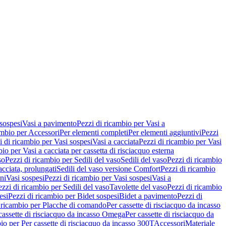
 sospesi
Vasi a pavimento
Pezzi di ricambio per Vasi a
ambio per Accessori
Per elementi completi
Per elementi aggiuntivi
Pezzi
i di ricambio per Vasi sospesi
Vasi a cacciata
Pezzi di ricambio per Vasi
io per Vasi a cacciata per cassetta di risciacquo esterna
so
Pezzi di ricambio per Sedili del vaso
Sedili del vaso
Pezzi di ricambio
acciata, prolungati
Sedili del vaso versione Comfort
Pezzi di ricambio
ni
Vasi sospesi
Pezzi di ricambio per Vasi sospesi
Vasi a
ezzi di ricambio per Sedili del vaso
Tavolette del vaso
Pezzi di ricambio
esi
Pezzi di ricambio per Bidet sospesi
Bidet a pavimento
Pezzi di
 ricambio per Placche di comando
Per cassette di risciacquo da incasso
 cassette di risciacquo da incasso Omega
Per cassette di risciacquo da
io per Per cassette di risciacquo da incasso 300T
Accessori
Materiale