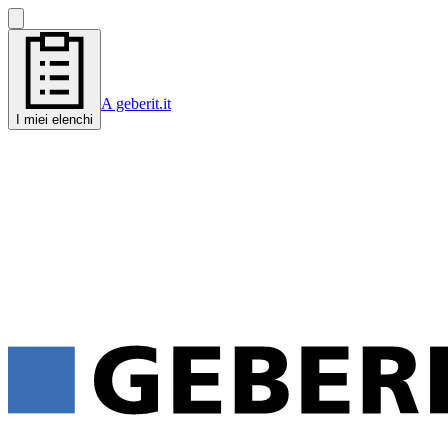
A geberit.it
I miei elenchi