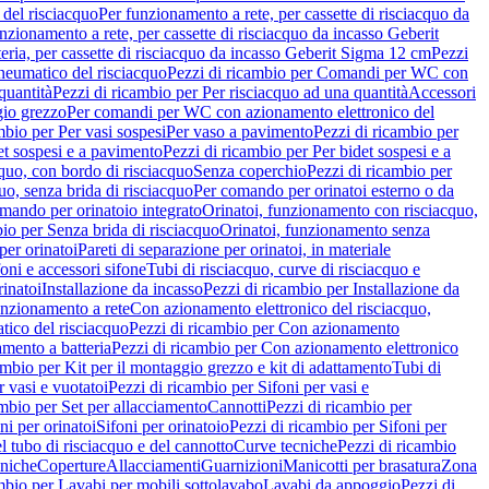
del risciacquo
Per funzionamento a rete, per cassette di risciacquo da
nzionamento a rete, per cassette di risciacquo da incasso Geberit
eria, per cassette di risciacquo da incasso Geberit Sigma 12 cm
Pezzi
umatico del risciacquo
Pezzi di ricambio per Comandi per WC con
quantità
Pezzi di ricambio per Per risciacquo ad una quantità
Accessori
gio grezzo
Per comandi per WC con azionamento elettronico del
mbio per Per vasi sospesi
Per vaso a pavimento
Pezzi di ricambio per
et sospesi e a pavimento
Pezzi di ricambio per Per bidet sospesi e a
quo, con bordo di risciacquo
Senza coperchio
Pezzi di ricambio per
uo, senza brida di risciacquo
Per comando per orinatoi esterno o da
mando per orinatoio integrato
Orinatoi, funzionamento con risciacquo,
bio per Senza brida di risciacquo
Orinatoi, funzionamento senza
per orinatoi
Pareti di separazione per orinatoi, in materiale
foni e accessori sifone
Tubi di risciacquo, curve di risciacquo e
inatoi
Installazione da incasso
Pezzi di ricambio per Installazione da
unzionamento a rete
Con azionamento elettronico del risciacquo,
ico del risciacquo
Pezzi di ricambio per Con azionamento
mento a batteria
Pezzi di ricambio per Con azionamento elettronico
ambio per Kit per il montaggio grezzo e kit di adattamento
Tubi di
r vasi e vuotatoi
Pezzi di ricambio per Sifoni per vasi e
ambio per Set per allacciamento
Cannotti
Pezzi di ricambio per
ni per orinatoi
Sifoni per orinatoio
Pezzi di ricambio per Sifoni per
l tubo di risciacquo e del cannotto
Curve tecniche
Pezzi di ricambio
cniche
Coperture
Allacciamenti
Guarnizioni
Manicotti per brasatura
Zona
mbio per Lavabi per mobili sottolavabo
Lavabi da appoggio
Pezzi di