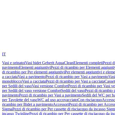
IT
Vasi e orinatoi
Vasi bidet Geberit AquaClean
Elementi completi
Pezzi d
pavimento
Elementi aggiuntivi
Pezzi di ricambio per Elementi aggiunti
di ricambio per Per elementi aggiuntivi
Per elementi aggiuntivi e eleme
a cacciata
Vasi a pavimento
Pezzi di ricambio per Vasi a pavimento
Vasi
monoblocco
Vasi a cacciata
Pezzi di ricambio per Vasi a cacciata
Casset
per Sedili del vaso
Vasi versione Comfort
Pezzi di ricambio per Vasi v
per Sedili del vaso versione Comfort
Sedili del vaso
Pezzi di ricambio p
pavimento
Pezzi di ricambio per Vasi a pavimento
Sedili del WC per b
per Tavolette del vaso
WC ad uso accovacciato
Con risciacquo
Accesso
ricambio per Bidet a pavimento
Accessori
Pezzi di ricambio per Access
Sigma
Pezzi di ricambio per Per cassette di risciacquo da incasso Sig
incasso Twinline
Pezzi di ricambio per Per cassette di risciacquo da i