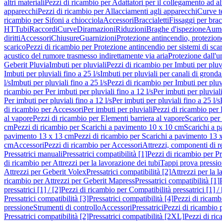
altri materiali
Pezzi di ricambio per Adattatori per il collegamento ad alt
apparecchi
Pezzi di ricambio per Allacciamenti agli apparecchi
Curve t
ricambio per Sifoni a chiocciola
Accessori
Braccialetti
Fissaggi per bracc
HT
Tubi
Raccordi
Curve
Diramazioni
Riduzioni
Braghe d'ispezione
Aume
diritti
Accessori
Chiusure
Guarnizioni
Protezione antincendio, protezione
scarico
Pezzi di ricambio per Protezione antincendio per sistemi di sca
acustico del rumore trasmesso indirettamente via aria
Protezione dall'u
Geberit Pluvia
Imbuti per pluviali
Pezzi di ricambio per Imbuti per pluv
Imbuti per pluviali fino a 25 l/s
Imbuti per pluviali per canali di gronda
l/s
Imbuti per pluviali fino a 25 l/s
Pezzi di ricambio per Imbuti per pluvi
ricambio per Per imbuti per pluviali fino a 12 l/s
Per imbuti per pluviali
Per imbuti per pluviali fino a 12 l/s
Per imbuti per pluviali fino a 25 l/s
di ricambio per Accessori
Per imbuti per pluviali
Pezzi di ricambio per 
al vapore
Pezzi di ricambio per Elementi barriera al vapore
Scarico per
cm
Pezzi di ricambio per Scarichi a pavimento 10 x 10 cm
Scarichi a 
pavimento 13 x 13 cm
Pezzi di ricambio per Scarichi a pavimento 13 
cm
Accessori
Pezzi di ricambio per Accessori
Attrezzi, componenti di r
Pressatrici manuali
Pressatrici compatibilità [1]
Pezzi di ricambio per Pre
di ricambio per Attrezzi per la lavorazione dei tubi
Tappi prova pressi
Attrezzi per Geberit Volex
Pressatrici compatibilità [2]
Attrezzi per la l
ricambio per Attrezzi per Geberit Mapress
Pressatrici compatibilità [1]
pressatrici [1] / [2]
Pezzi di ricambio per Compatibilità pressatrici [1] / 
Pressatrici compatibilità [3]
Pressatrici compatibilità [4]
Pezzi di ricambi
pressione
Strumenti di controllo
Accessori
Pressatrici
Pezzi di ricambio p
Pressatrici compatibilità [2]
Pressatrici compatibilità [2XL]
Pezzi di ric