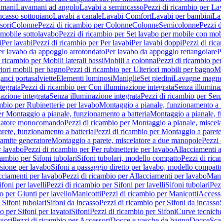
amani
Lavamani ad angolo
Lavabi a semincasso
Pezzi di ricambio per La
ncasso sottopiano
Lavabi a canale
Lavabi Comfort
Lavabi per bambini
La
sori
Colonne
Pezzi di ricambio per Colonne
Colonne
Semicolonne
Pezzi 
 mobile sottolavabo
Pezzi di ricambio per Set lavabo per mobile con mob
i
Per lavabi
Pezzi di ricambio per Per lavabi
Per lavabi doppi
Pezzi di ric
er lavabo da appoggio arrotondato
Per lavabo da appoggio rettangolare
P
 ricambio per Mobili laterali bassi
Mobili a colonna
Pezzi di ricambio pe
riori mobili per bagno
Pezzi di ricambio per Ulteriori mobili per bagno
Me
ganci portasalviette
Elementi luminosi
Maniglie
Set piedini
Lavagne magne
tegrata
Pezzi di ricambio per Con illuminazione integrata
Senza illumina
azione integrata
Senza illuminazione integrata
Pezzi di ricambio per Sen
mbio per Rubinetterie per lavabo
Montaggio a pianale, funzionamento a 
er Montaggio a pianale, funzionamento a batteria
Montaggio a pianale, 
elatore monocomando
Pezzi di ricambio per Montaggio a pianale, misc
rete, funzionamento a batteria
Pezzi di ricambio per Montaggio a parete
ramite generatore
Montaggio a parete, miscelatore a due manopole
Pezzi 
r lavabo
Pezzi di ricambio per Per rubinetterie per lavabo
Allacciamenti a
cambio per Sifoni tubolari
Sifoni tubolari, modello compatto
Pezzi di ric
sione per lavabo
Sifoni a passaggio diretto per lavabo, modello compatt
cciamenti per lavabo
Pezzi di ricambio per Allacciamenti per lavabo
Mani
ifoni per lavelli
Pezzi di ricambio per Sifoni per lavelli
Sifoni tubolari
Pez
o per Giunti per lavello
Manicotti
Pezzi di ricambio per Manicotti
Access
 Sifoni tubolari
Sifoni da incasso
Pezzi di ricambio per Sifoni da incasso
o per Sifoni per lavatoi
Sifoni
Pezzi di ricambio per Sifoni
Curve tecnich
sori
Pezzi di ricambio per Accessori
Docce e vasche da bagno
Docce
Sca