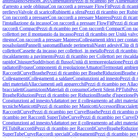
antiristagno
Sensori
Cavi
Alimentatori
Pezzi di ricambio per Alimentator
d'arresto a sede obliqua
Con raccordi a pressare FlowFit
Pezzi di ricam
prelievo
Valvole di scarico
Rubinetti a sfera
Pezzi di ricambio per Rubine
Con raccordi a pressare
Con raccordi a pressare Mapress
Pezzi di rica
l'installazione da incasso
Con raccordi a pressare FlowFit
Pezzi di rica
raccordi Compact
Pezzi di ricambio per Con raccordi Compact
Con rac
collettori per il montaggio da incasso
Pezzi di ricambio per Unità valvol
ritegno
Con raccordi a pressare Mapress
Collegamenti idrici per contat
posa
Isolanti
Pannelli sagomati
Bande perimetrali
Nastri adesivi
Clip di f
collettori
Cassette da incasso per collettori, in metallo
Pezzi di ricambio 
riscaldamento a pavimento
Pezzi di ricambio per Collettori per riscal
rapido
Chiusure
Suddivisori di flusso
Unità di termoregolazione
Pezzi d
radiatori
Bypass
Componenti di regolazione
Attuatori
Termostati ambien
Raccordi
Curve
Braghe
Pezzi di ricambio per Braghe
Riduzioni
Braghe 
Collegamenti
Collegamenti a saldare
Congiunzioni ad innesto
Pezzi di 
altri materiali
Allacciamenti agli apparecchi
Pezzi di ricambio per Allac
braccialetti
Guarnizioni
Materiali di consumo
Geberit Silent-PP
Tubi
Pez
Braghe
Riduzioni
Pezzi di ricambio per Riduzioni
Braghe d'ispezione
Pe
Congiunzioni ad innesto
Adattatori per il collegamento ad altri materia
tecniche
Manicotti
Pezzi di ricambio per Manicotti
Accessori
Braccialett
Raccordi
Curve
Pezzi di ricambio per Curve
Braghe
Pezzi di ricambio 
ricambio per Raccordi SuperTube
Curve
Pezzi di ricambio per Curve
D
Congiunzioni ad innesto
Adattatori per il collegamento ad altri materia
PE
Tubi
Raccordi
Pezzi di ricambio per Raccordi
Curve
Braghe
Riduzion
SuperTube
Curve
Raccordi speciali
Collegamenti
Pezzi di ricambio per