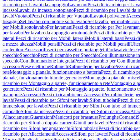
ricambio per Lavabi da appoggio
Lavamani
Pezzi di ricambio per Lav
incasso
Lavabi da incasso sottopiano
Pezzi di ricambio per Lavabi da i
lavabi
Vuotatoi
Pezzi di ricambio per Vuotatoi
Lavatoi polivalenti
Acces
fissaggio
Set lavabo con mobile sottolavabo
Set lavabo per mobile con
per Mobili sottolavabo
Per lavamani
Pezzi di ricambio per Per lavaman
per lavabo
Per lavabo da appoggio arrotondato
Pezzi di ricambio per P
laterali
Pezzi di ricambio per Mobili laterali
Mobili laterali bassi
Pezzi di
a mezza altezza
Mobili pensili
Pezzi di ricambio per Mobili pensili
Ulte
contenitore
Accessori
Inserti per cassetti e portaoggetti
Portasalviette e 
specchio
Specchio
Pezzi di ricambio per Specchio
Con illuminazione in
specchio
Con illuminazione integrata
Pezzi di ricambio per Con illumin
accessori
Prese elettriche
Rubinetti
Rubinetterie per lavabo
Pezzi di rica
rete
Montaggio a pianale, funzionamento a batteria
Pezzi di ricambio p
pianale, funzionamento tramite generatore
Montaggio a pianale, misc
ricambio per Montaggio a parete, funzionamento a rete
Montaggio a pa
generatore
Pezzi di ricambio per Montaggio a parete, funzionamento t
manopole
Accessori
Pezzi di ricambio per Accessori
Per rubinetterie pe
lavabi
Pezzi di ricambio per Sifoni per lavabi
Sifoni tubolari
Pezzi di ri
immersione per lavabo
Pezzi di ricambio per Sifoni con tubo ad immer
compatto
Sifoni da incasso
Pezzi di ricambio per Sifoni da incasso
Alla
Allacciamenti
Guarnizioni
Manicotti per brasatura
Prolunghe
Comandi
S
ricambio per Sifoni a doppia camera
Giunti per lavello
Pezzi di ricambi
ricambio per Sifoni per apparecchi
Sifoni tubolari
Pezzi di ricambio per
ricambio per Allacciamenti
Accessori
Sifoni per lavatoi
Pezzi di ricambi
Manicotti
Pilette di scarico
Pezzi di ricambio per Pilette di scarico
Acces