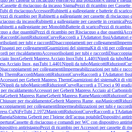
cquo per cassette di risciacquo esterne
Ad alta posizione
A bassa e media
o
Cassette di risciacquo da incasso Sigma
Pezzi di ricambio per Cassette
Tubi di risciacquo
Accessori
Rubinetti a galleggiante e batterie di scarico
ezzi di ricambio per Rubinetti a galleggiante per cassette di risciacquo 
isciacquo da incasso
Rubinetti a galleggiante per cassette in ceramica
Pezz
ubinetti a galleggiante per Monolith
Batterie di scarico
Pezzi di ricambio 
cquo a due quantità
Pezzi di ricambio per Risciacquo a due quantità
Acce
o
Raccordi
Giunti
Riduzioni
Curve
Raccordi a T
Adattatori fissi
Adattatori e
ri
Isolanti per tubi e raccordi
Disaccoppiamenti per collegamenti
Imperme
Fissaggi per collegamenti
Guarnizioni del sistema
Kit di viti per collega
ordi per riscaldamento
Accessori
Isolanti per tubi e raccordi
Disaccoppia
ciaio Inox
Geberit Mapress Acciaio Inox
Tubi 1.4401
Nippli da tubo
Mani
ess Acciaio Inox, gas
Tubi 1.4401
Nippli da tubo
Manicotti
Riduzioni
Cur
Disaccoppiamenti per collegamenti
Impermeabilizzazioni per tubi e racc
bi Therm
Raccordi
Manicotti
Riduzioni
Curve
Raccordi a T
Adattatori fissi
Accessori per Geberit Mapress Therm
Guarnizioni del sistema
Kit di vit
5
Nippli da tubo
Manicotti
Riduzioni
Curve
Raccordi a T
Croci a 90 gradi
 per riscaldamento
Accessori per Geberit Mapress Acciaio al Carbonio
I
gia
Geberit Mapress Rame
Geberit Mapress Rame
Manicotti
Riduzioni
Cu
Chiusure per riscaldamento
Geberit Mapress Rame, gas
Manicotti
Riduzi
accoppiamenti per collegamenti
Impermeabilizzazioni per tubi e raccordi
press CuNiFe
Tubi 2.1972
Manicotti
Riduzioni
Curve
Raccordi a T
Adattato
 flangia
Sistema Geberit per l’Igiene dell’acqua potabile
Dispositivi antir
pertura
Cassette di risciacquo e comandi per WC con dispositivo antiri
spositivo antiristagno
Pezzi di ricambio per Accessori per cassette di 