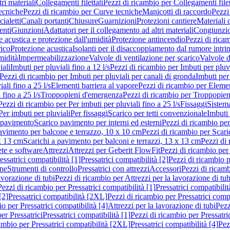
ri materiali
Collegamenti filettati
Pezzi di ricambio per Collegamenti filet
ecniche
Pezzi di ricambio per Curve tecniche
Manicotti di raccordo
Pezzi
ialetti
Canali portanti
Chiusure
Guarnizioni
Protezioni cantiere
Materiali
nti
Giunzioni
Adattatori per il collegamento ad altri materiali
Congiunzio
 acustica e protezione dall'umidità
Protezione antincendio
Pezzi di rica
rico
Protezione acustica
Isolanti per il disaccoppiamento dal rumore intri
midità
Impermeabilizzazione
Valvole di ventilazione per scarico
Valvole d
iali
Imbuti per pluviali fino a 12 l/s
Pezzi di ricambio per Imbuti per pluvi
Pezzi di ricambio per Imbuti per pluviali per canali di gronda
Imbuti per 
ali fino a 25 l/s
Elementi barriera al vapore
Pezzi di ricambio per Elemen
 fino a 25 l/s
Troppopieni d'emergenza
Pezzi di ricambio per Troppopie
Pezzi di ricambio per Per imbuti per pluviali fino a 25 l/s
Fissaggi
Sistem
Per imbuti per pluviali
Per fissaggi
Scarico per tetti convenzionale
Imbuti 
 pavimento
Scarico pavimento per interni ed esterni
Pezzi di ricambio per
pavimento per balcone e terrazzo, 10 x 10 cm
Pezzi di ricambio per Scari
x 13 cm
Scarichi a pavimento per balconi e terrazzi, 13 x 13 cm
Pezzi di 
ete e software
Attrezzi
Attrezzi per Geberit FlowFit
Pezzi di ricambio per
ssatrici compatibilità [1]
Pressatrici compatibilità [2]
Pezzi di ricambio p
one
Strumenti di controllo
Pressatrici con attrezzi
Accessori
Pezzi di ricam
avorazione di tubi
Pezzi di ricambio per Attrezzi per la lavorazione di tub
Pezzi di ricambio per Pressatrici compatibilità [1]
Pressatrici compatibilit
[2]
Pressatrici compatibilità [2XL]
Pezzi di ricambio per Pressatrici comp
o per Pressatrici compatibilità [4]
Attrezzi per la lavorazione di tubi
Pezz
er Pressatrici
Pressatrici compatibilità [1]
Pezzi di ricambio per Pressatric
ambio per Pressatrici compatibilità [2XL]
Pressatrici compatibilità [4]
Pez