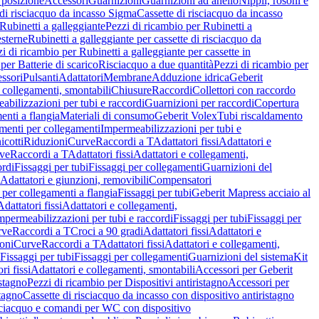
 posizione
Accessori
Guarnizioni
Guarnizioni ad anello
Nippli, rosoni e
 di risciacquo da incasso Sigma
Cassette di risciacquo da incasso
Rubinetti a galleggiante
Pezzi di ricambio per Rubinetti a
esterne
Rubinetti a galleggiante per cassette di risciacquo da
i di ricambio per Rubinetti a galleggiante per cassette in
per Batterie di scarico
Risciacquo a due quantità
Pezzi di ricambio per
ssori
Pulsanti
Adattatori
Membrane
Adduzione idrica
Geberit
 collegamenti, smontabili
Chiusure
Raccordi
Collettori con raccordo
abilizzazioni per tubi e raccordi
Guarnizioni per raccordi
Copertura
menti a flangia
Materiali di consumo
Geberit Volex
Tubi riscaldamento
menti per collegamenti
Impermeabilizzazioni per tubi e
cotti
Riduzioni
Curve
Raccordi a T
Adattatori fissi
Adattatori e
ve
Raccordi a T
Adattatori fissi
Adattatori e collegamenti,
ordi
Fissaggi per tubi
Fissaggi per collegamenti
Guarnizioni del
Adattatori e giunzioni, removibili
Compensatori
i per collegamenti a flangia
Fissaggi per tubi
Geberit Mapress acciaio al
Adattatori fissi
Adattatori e collegamenti,
mpermeabilizzazioni per tubi e raccordi
Fissaggi per tubi
Fissaggi per
rve
Raccordi a T
Croci a 90 gradi
Adattatori fissi
Adattatori e
oni
Curve
Raccordi a T
Adattatori fissi
Adattatori e collegamenti,
Fissaggi per tubi
Fissaggi per collegamenti
Guarnizioni del sistema
Kit
ri fissi
Adattatori e collegamenti, smontabili
Accessori per Geberit
istagno
Pezzi di ricambio per Dispositivi antiristagno
Accessori per
stagno
Cassette di risciacquo da incasso con dispositivo antiristagno
risciacquo e comandi per WC con dispositivo