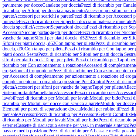
pavimento per docce
Canalette per doccia
Pezzi di ricambio per Canale
ricambio per Sifoni per doccia a pavimento
Accessori per sifoni per d
parete
Accessori per scarichi a parete
Pezzi di ricambio per Accessori pe
minerale
Pezzi di ricambio per Superfici doccia in materiale minerale
P
doccia specifici
Accessori
Separazioni doccia
Pezzi di ricambio per Sep
Accessori
Nicchie portaoggetti per docce
Pezzi di ricambio per Nicchie
vasche da bagno
Sifoni per piatti doccia, d52
Pezzi di ricambio per Sifo
Sifoni per piatti doccia, d62
Con tappo per piletta
Pezzi di ricambio per
doccia, d90
Con tappo per piletta
Pezzi di ricambio per Con tappo per p
piatti doccia Sestra
Pezzi di ricambio per Sifoni per piatti doccia Sestra
sifoni per piatti doccia
Tappi per piletta
Pezzi di ricambio per Tappi per 
ricambio per Con azionamento a rotazione
Accessori di completamento
erogazione al troppopieno
Pezzi di ricambio per Con azionamento a ro
per Accessori di completamento per azionamento a rotazione ed eroga
completamento per comando a pressione PushControl
Pezzi di ricamb
piletta
Accessori per sifoni per vasche da bagno
Tappi per piletta
Allacc
Sistemi portanti
Pannellature
Accessori
Pezzi di ricambio per Accessori
lavabi
Pezzi di ricambio per Moduli per lavabi
Moduli per bidet
Pezzi d
ricambio per Moduli per docce con scarico a parete
Moduli per docce 
Elementi per pareti di separazione doccia
Moduli per rubinetti
Pezzi di
mensole
Accessori
Pezzi di ricambio per Accessori
Geberit Combifix
Mo
di ricambio per Moduli per lavabi
Moduli per bidet
Pezzi di ricambio p
esterne
Cassette di risciacquo esterne per vasi, in materiale sintetico
Pez
bassa e media posizione
Pezzi di ricambio per A bassa e media posizi