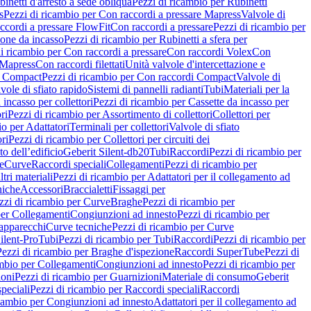
inetti d'arresto a sede obliqua
Pezzi di ricambio per Rubinetti
s
Pezzi di ricambio per Con raccordi a pressare Mapress
Valvole di
ccordi a pressare FlowFit
Con raccordi a pressare
Pezzi di ricambio per
zione da incasso
Pezzi di ricambio per Rubinetti a sfera per
i ricambio per Con raccordi a pressare
Con raccordi Volex
Con
 Mapress
Con raccordi filettati
Unità valvole d'intercettazione e
i Compact
Pezzi di ricambio per Con raccordi Compact
Valvole di
vole di sfiato rapido
Sistemi di pannelli radianti
Tubi
Materiali per la
 incasso per collettori
Pezzi di ricambio per Cassette da incasso per
ri
Pezzi di ricambio per Assortimento di collettori
Collettori per
io per Adattatori
Terminali per collettori
Valvole di sfiato
ori
Pezzi di ricambio per Collettori per circuiti dei
o dell’edificio
Geberit Silent-db20
Tubi
Raccordi
Pezzi di ricambio per
e
Curve
Raccordi speciali
Collegamenti
Pezzi di ricambio per
tri materiali
Pezzi di ricambio per Adattatori per il collegamento ad
niche
Accessori
Braccialetti
Fissaggi per
zzi di ricambio per Curve
Braghe
Pezzi di ricambio per
per Collegamenti
Congiunzioni ad innesto
Pezzi di ricambio per
 apparecchi
Curve tecniche
Pezzi di ricambio per Curve
ilent-Pro
Tubi
Pezzi di ricambio per Tubi
Raccordi
Pezzi di ricambio per
Pezzi di ricambio per Braghe d'ispezione
Raccordi SuperTube
Pezzi di
ambio per Collegamenti
Congiunzioni ad innesto
Pezzi di ricambio per
ioni
Pezzi di ricambio per Guarnizioni
Materiale di consumo
Geberit
peciali
Pezzi di ricambio per Raccordi speciali
Raccordi
icambio per Congiunzioni ad innesto
Adattatori per il collegamento ad