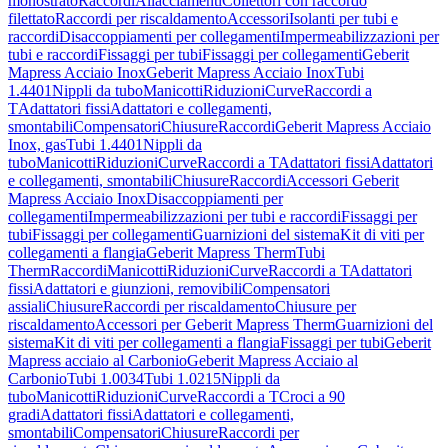
monostrato
Raccordi
Allacciamenti
Collettori con raccordo
filettato
Raccordi per riscaldamento
Accessori
Isolanti per tubi e
raccordi
Disaccoppiamenti per collegamenti
Impermeabilizzazioni per
tubi e raccordi
Fissaggi per tubi
Fissaggi per collegamenti
Geberit
Mapress Acciaio Inox
Geberit Mapress Acciaio Inox
Tubi
1.4401
Nippli da tubo
Manicotti
Riduzioni
Curve
Raccordi a
T
Adattatori fissi
Adattatori e collegamenti,
smontabili
Compensatori
Chiusure
Raccordi
Geberit Mapress Acciaio
Inox, gas
Tubi 1.4401
Nippli da
tubo
Manicotti
Riduzioni
Curve
Raccordi a T
Adattatori fissi
Adattatori
e collegamenti, smontabili
Chiusure
Raccordi
Accessori Geberit
Mapress Acciaio Inox
Disaccoppiamenti per
collegamenti
Impermeabilizzazioni per tubi e raccordi
Fissaggi per
tubi
Fissaggi per collegamenti
Guarnizioni del sistema
Kit di viti per
collegamenti a flangia
Geberit Mapress Therm
Tubi
Therm
Raccordi
Manicotti
Riduzioni
Curve
Raccordi a T
Adattatori
fissi
Adattatori e giunzioni, removibili
Compensatori
assiali
Chiusure
Raccordi per riscaldamento
Chiusure per
riscaldamento
Accessori per Geberit Mapress Therm
Guarnizioni del
sistema
Kit di viti per collegamenti a flangia
Fissaggi per tubi
Geberit
Mapress acciaio al Carbonio
Geberit Mapress Acciaio al
Carbonio
Tubi 1.0034
Tubi 1.0215
Nippli da
tubo
Manicotti
Riduzioni
Curve
Raccordi a T
Croci a 90
gradi
Adattatori fissi
Adattatori e collegamenti,
smontabili
Compensatori
Chiusure
Raccordi per