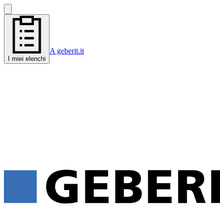
A geberit.it
I miei elenchi