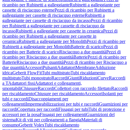
ricambio per Rubinetti a galleggiante
Rubinetti a galleggiante per
cassette di risciacquo esterne
Pezzi di ricambio per Rubinetti a
galleggiante per cassette di risciacquo esterne
Rubinetti a
galleggiante per cassette di risciacquo da incasso
Pezzi di ricambio
per Rubinetti a galleggiante per cassette di risciacquo da
incasso
Rubinetti a galleggiante per cassette in ceramica
Pezzi di
ricambio per Rubinetti a galleggiante per cassette in
ceramica
Rubinetti a galleggiante per Monolith
Pezzi di ricambio per
Rubinetti a galleggiante per Monolith
Batterie di scarico
Pezzi di
ricambio per Batterie di scarico
Risciacquo a due quantità
Pezzi di
ricambio per Risciacquo a due quantità
Batterie
Pezzi di ricambio per
Batterie
Risciacquo a due quantità
Pezzi di ricambio per Risciacquo a
due quantità
Accessori
Pulsanti
Adattatori
Membrane
Adduzione
idrica
Geberit FlowFit
Tubi multistrato
Tubi riscaldamento
multistrato
Tubi monostrato
Raccordi
Giunti
Riduzioni
Curve
Raccordi
a T
Adattatori fissi
Adattatori e collegamenti,
smontabili
Chiusure
Raccordi
Collettori con raccordo filettato
Raccordi
per riscaldamento
Chiusure per riscaldamento
Accessori
Isolanti per
tubi e raccordi
Disaccoppiamenti per
collegamenti
Impermeabilizzazioni per tubi e raccordi
Guarnizioni per
raccordi
Copertura per raccordi
Fissaggi per tubi
Tubi di protezione e
accessori per la posa
Fissaggi per collegamenti
Guarnizioni del
sistema
Kit di viti per collegamenti a flangia
Materiali di
consumo
Geberit Volex
Tubi riscaldamento