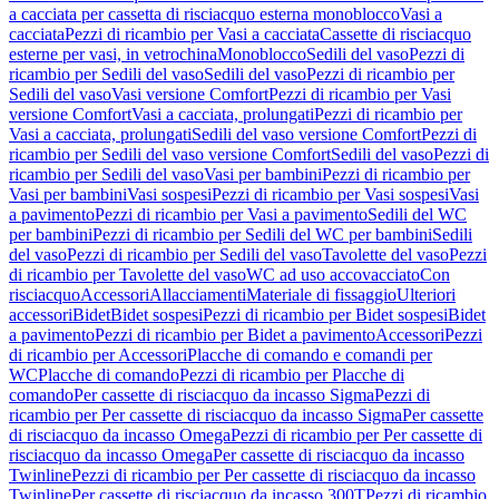
a cacciata per cassetta di risciacquo esterna monoblocco
Vasi a
cacciata
Pezzi di ricambio per Vasi a cacciata
Cassette di risciacquo
esterne per vasi, in vetrochina
Monoblocco
Sedili del vaso
Pezzi di
ricambio per Sedili del vaso
Sedili del vaso
Pezzi di ricambio per
Sedili del vaso
Vasi versione Comfort
Pezzi di ricambio per Vasi
versione Comfort
Vasi a cacciata, prolungati
Pezzi di ricambio per
Vasi a cacciata, prolungati
Sedili del vaso versione Comfort
Pezzi di
ricambio per Sedili del vaso versione Comfort
Sedili del vaso
Pezzi di
ricambio per Sedili del vaso
Vasi per bambini
Pezzi di ricambio per
Vasi per bambini
Vasi sospesi
Pezzi di ricambio per Vasi sospesi
Vasi
a pavimento
Pezzi di ricambio per Vasi a pavimento
Sedili del WC
per bambini
Pezzi di ricambio per Sedili del WC per bambini
Sedili
del vaso
Pezzi di ricambio per Sedili del vaso
Tavolette del vaso
Pezzi
di ricambio per Tavolette del vaso
WC ad uso accovacciato
Con
risciacquo
Accessori
Allacciamenti
Materiale di fissaggio
Ulteriori
accessori
Bidet
Bidet sospesi
Pezzi di ricambio per Bidet sospesi
Bidet
a pavimento
Pezzi di ricambio per Bidet a pavimento
Accessori
Pezzi
di ricambio per Accessori
Placche di comando e comandi per
WC
Placche di comando
Pezzi di ricambio per Placche di
comando
Per cassette di risciacquo da incasso Sigma
Pezzi di
ricambio per Per cassette di risciacquo da incasso Sigma
Per cassette
di risciacquo da incasso Omega
Pezzi di ricambio per Per cassette di
risciacquo da incasso Omega
Per cassette di risciacquo da incasso
Twinline
Pezzi di ricambio per Per cassette di risciacquo da incasso
Twinline
Per cassette di risciacquo da incasso 300T
Pezzi di ricambio