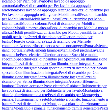
ricambio per Piani per lavabo
Per lavabo da appoggio
arrotondato
Pezzi di ricambio per Per lavabo da appoggio
arrotondato
Per lavabo da appoggio rettangolare
Pezzi di ricambio per
Per lavabo da appoggio rettangolare
Mobili laterali
Pezzi di ricambio
per Mobili laterali
Mobili laterali bassi
Pezzi di ricambio per Mobili
laterali bassi
Mobili a colonna
Pezzi di ricambio per Mobili a
colonna
Mobili a mezza altezza
Pezzi di ricambio per Mobili a mezza
altezza
Mobili pensili
Pezzi di ricambio per Mobili pensili
Ulteriori
mobili per bagno
Pezzi di ricambio per Ulteriori mobili per
bagno
Mensole contenitore
Pezzi di ricambio per Mensole
contenitore
Accessori
Inserti per cassetti e portaoggetti
Portasalviette e
ganci portasalviette
Elementi luminosi
Maniglie
Set piedini
Lavagne
magnetiche
Prese elettriche
Ulteriori accessori
Specchi e mobili
specchio
Specchio
Pezzi di ricambio per Specchio
Con illuminazione
integrata
Pezzi di ricambio per Con illuminazione integrata
Senza
illuminazione integrata
Mobili specchio
Pezzi di ricambio per Mobili
specchio
Con illuminazione integrata
Pezzi di ricambio per Con
illuminazione integrata
Senza illuminazione integrata
Pezzi di
ricambio per Senza illuminazione integrata
Accessori
Elementi
luminosi
Ulteriori accessori
Prese elettriche
Rubinetti
Rubinetterie per
lavabo
Pezzi di ricambio per Rubinetterie per lavabo
Montaggio a
pianale, funzionamento a rete
Pezzi di ricambio per Montaggio a
pianale, funzionamento a rete
Montaggio a pianale, funzionamento a
batteria
Pezzi di ricambio per Montaggio a pianale, funzionamento a
batteria
Montaggio a pianale, funzionamento tramite generatore
Pezzi