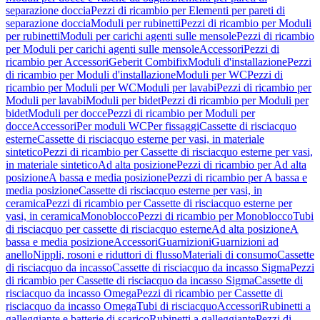
separazione doccia
Pezzi di ricambio per Elementi per pareti di
separazione doccia
Moduli per rubinetti
Pezzi di ricambio per Moduli
per rubinetti
Moduli per carichi agenti sulle mensole
Pezzi di ricambio
per Moduli per carichi agenti sulle mensole
Accessori
Pezzi di
ricambio per Accessori
Geberit Combifix
Moduli d'installazione
Pezzi
di ricambio per Moduli d'installazione
Moduli per WC
Pezzi di
ricambio per Moduli per WC
Moduli per lavabi
Pezzi di ricambio per
Moduli per lavabi
Moduli per bidet
Pezzi di ricambio per Moduli per
bidet
Moduli per docce
Pezzi di ricambio per Moduli per
docce
Accessori
Per moduli WC
Per fissaggi
Cassette di risciacquo
esterne
Cassette di risciacquo esterne per vasi, in materiale
sintetico
Pezzi di ricambio per Cassette di risciacquo esterne per vasi,
in materiale sintetico
Ad alta posizione
Pezzi di ricambio per Ad alta
posizione
A bassa e media posizione
Pezzi di ricambio per A bassa e
media posizione
Cassette di risciacquo esterne per vasi, in
ceramica
Pezzi di ricambio per Cassette di risciacquo esterne per
vasi, in ceramica
Monoblocco
Pezzi di ricambio per Monoblocco
Tubi
di risciacquo per cassette di risciacquo esterne
Ad alta posizione
A
bassa e media posizione
Accessori
Guarnizioni
Guarnizioni ad
anello
Nippli, rosoni e riduttori di flusso
Materiali di consumo
Cassette
di risciacquo da incasso
Cassette di risciacquo da incasso Sigma
Pezzi
di ricambio per Cassette di risciacquo da incasso Sigma
Cassette di
risciacquo da incasso Omega
Pezzi di ricambio per Cassette di
risciacquo da incasso Omega
Tubi di risciacquo
Accessori
Rubinetti a
galleggiante e batterie di scarico
Rubinetti a galleggiante
Pezzi di