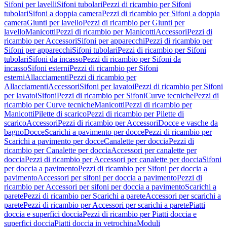
Sifoni per lavelli
Sifoni tubolari
Pezzi di ricambio per Sifoni
tubolari
Sifoni a doppia camera
Pezzi di ricambio per Sifoni a doppia
camera
Giunti per lavello
Pezzi di ricambio per Giunti per
lavello
Manicotti
Pezzi di ricambio per Manicotti
Accessori
Pezzi di
ricambio per Accessori
Sifoni per apparecchi
Pezzi di ricambio per
Sifoni per apparecchi
Sifoni tubolari
Pezzi di ricambio per Sifoni
tubolari
Sifoni da incasso
Pezzi di ricambio per Sifoni da
incasso
Sifoni esterni
Pezzi di ricambio per Sifoni
esterni
Allacciamenti
Pezzi di ricambio per
Allacciamenti
Accessori
Sifoni per lavatoi
Pezzi di ricambio per Sifoni
per lavatoi
Sifoni
Pezzi di ricambio per Sifoni
Curve tecniche
Pezzi di
ricambio per Curve tecniche
Manicotti
Pezzi di ricambio per
Manicotti
Pilette di scarico
Pezzi di ricambio per Pilette di
scarico
Accessori
Pezzi di ricambio per Accessori
Docce e vasche da
bagno
Docce
Scarichi a pavimento per docce
Pezzi di ricambio per
Scarichi a pavimento per docce
Canalette per doccia
Pezzi di
ricambio per Canalette per doccia
Accessori per canalette per
doccia
Pezzi di ricambio per Accessori per canalette per doccia
Sifoni
per doccia a pavimento
Pezzi di ricambio per Sifoni per doccia a
pavimento
Accessori per sifoni per doccia a pavimento
Pezzi di
ricambio per Accessori per sifoni per doccia a pavimento
Scarichi a
parete
Pezzi di ricambio per Scarichi a parete
Accessori per scarichi a
parete
Pezzi di ricambio per Accessori per scarichi a parete
Piatti
doccia e superfici doccia
Pezzi di ricambio per Piatti doccia e
superfici doccia
Piatti doccia in vetrochina
Moduli