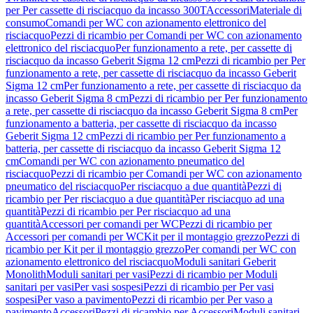
per Per cassette di risciacquo da incasso 300T
Accessori
Materiale di
consumo
Comandi per WC con azionamento elettronico del
risciacquo
Pezzi di ricambio per Comandi per WC con azionamento
elettronico del risciacquo
Per funzionamento a rete, per cassette di
risciacquo da incasso Geberit Sigma 12 cm
Pezzi di ricambio per Per
funzionamento a rete, per cassette di risciacquo da incasso Geberit
Sigma 12 cm
Per funzionamento a rete, per cassette di risciacquo da
incasso Geberit Sigma 8 cm
Pezzi di ricambio per Per funzionamento
a rete, per cassette di risciacquo da incasso Geberit Sigma 8 cm
Per
funzionamento a batteria, per cassette di risciacquo da incasso
Geberit Sigma 12 cm
Pezzi di ricambio per Per funzionamento a
batteria, per cassette di risciacquo da incasso Geberit Sigma 12
cm
Comandi per WC con azionamento pneumatico del
risciacquo
Pezzi di ricambio per Comandi per WC con azionamento
pneumatico del risciacquo
Per risciacquo a due quantità
Pezzi di
ricambio per Per risciacquo a due quantità
Per risciacquo ad una
quantità
Pezzi di ricambio per Per risciacquo ad una
quantità
Accessori per comandi per WC
Pezzi di ricambio per
Accessori per comandi per WC
Kit per il montaggio grezzo
Pezzi di
ricambio per Kit per il montaggio grezzo
Per comandi per WC con
azionamento elettronico del risciacquo
Moduli sanitari Geberit
Monolith
Moduli sanitari per vasi
Pezzi di ricambio per Moduli
sanitari per vasi
Per vasi sospesi
Pezzi di ricambio per Per vasi
sospesi
Per vaso a pavimento
Pezzi di ricambio per Per vaso a
pavimento
Accessori
Pezzi di ricambio per Accessori
Moduli sanitari