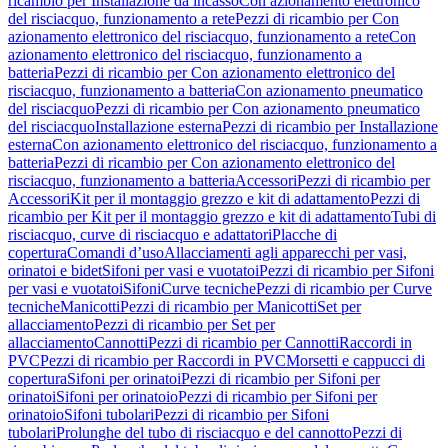
ricambio per Installazione da incasso
Con azionamento elettronico
del risciacquo, funzionamento a rete
Pezzi di ricambio per Con
azionamento elettronico del risciacquo, funzionamento a rete
Con
azionamento elettronico del risciacquo, funzionamento a
batteria
Pezzi di ricambio per Con azionamento elettronico del
risciacquo, funzionamento a batteria
Con azionamento pneumatico
del risciacquo
Pezzi di ricambio per Con azionamento pneumatico
del risciacquo
Installazione esterna
Pezzi di ricambio per Installazione
esterna
Con azionamento elettronico del risciacquo, funzionamento a
batteria
Pezzi di ricambio per Con azionamento elettronico del
risciacquo, funzionamento a batteria
Accessori
Pezzi di ricambio per
Accessori
Kit per il montaggio grezzo e kit di adattamento
Pezzi di
ricambio per Kit per il montaggio grezzo e kit di adattamento
Tubi di
risciacquo, curve di risciacquo e adattatori
Placche di
copertura
Comandi d’uso
Allacciamenti agli apparecchi per vasi,
orinatoi e bidet
Sifoni per vasi e vuotatoi
Pezzi di ricambio per Sifoni
per vasi e vuotatoi
Sifoni
Curve tecniche
Pezzi di ricambio per Curve
tecniche
Manicotti
Pezzi di ricambio per Manicotti
Set per
allacciamento
Pezzi di ricambio per Set per
allacciamento
Cannotti
Pezzi di ricambio per Cannotti
Raccordi in
PVC
Pezzi di ricambio per Raccordi in PVC
Morsetti e cappucci di
copertura
Sifoni per orinatoi
Pezzi di ricambio per Sifoni per
orinatoi
Sifoni per orinatoio
Pezzi di ricambio per Sifoni per
orinatoio
Sifoni tubolari
Pezzi di ricambio per Sifoni
tubolari
Prolunghe del tubo di risciacquo e del cannotto
Pezzi di