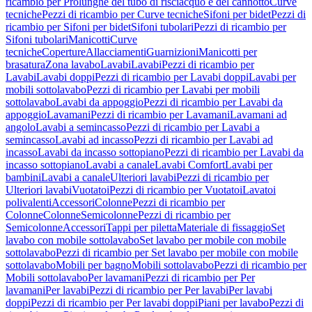
ricambio per Prolunghe del tubo di risciacquo e del cannotto
Curve
tecniche
Pezzi di ricambio per Curve tecniche
Sifoni per bidet
Pezzi di
ricambio per Sifoni per bidet
Sifoni tubolari
Pezzi di ricambio per
Sifoni tubolari
Manicotti
Curve
tecniche
Coperture
Allacciamenti
Guarnizioni
Manicotti per
brasatura
Zona lavabo
Lavabi
Lavabi
Pezzi di ricambio per
Lavabi
Lavabi doppi
Pezzi di ricambio per Lavabi doppi
Lavabi per
mobili sottolavabo
Pezzi di ricambio per Lavabi per mobili
sottolavabo
Lavabi da appoggio
Pezzi di ricambio per Lavabi da
appoggio
Lavamani
Pezzi di ricambio per Lavamani
Lavamani ad
angolo
Lavabi a semincasso
Pezzi di ricambio per Lavabi a
semincasso
Lavabi ad incasso
Pezzi di ricambio per Lavabi ad
incasso
Lavabi da incasso sottopiano
Pezzi di ricambio per Lavabi da
incasso sottopiano
Lavabi a canale
Lavabi Comfort
Lavabi per
bambini
Lavabi a canale
Ulteriori lavabi
Pezzi di ricambio per
Ulteriori lavabi
Vuotatoi
Pezzi di ricambio per Vuotatoi
Lavatoi
polivalenti
Accessori
Colonne
Pezzi di ricambio per
Colonne
Colonne
Semicolonne
Pezzi di ricambio per
Semicolonne
Accessori
Tappi per piletta
Materiale di fissaggio
Set
lavabo con mobile sottolavabo
Set lavabo per mobile con mobile
sottolavabo
Pezzi di ricambio per Set lavabo per mobile con mobile
sottolavabo
Mobili per bagno
Mobili sottolavabo
Pezzi di ricambio per
Mobili sottolavabo
Per lavamani
Pezzi di ricambio per Per
lavamani
Per lavabi
Pezzi di ricambio per Per lavabi
Per lavabi
doppi
Pezzi di ricambio per Per lavabi doppi
Piani per lavabo
Pezzi di