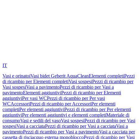
IT
Vasi e orinatoi
Vasi bidet Geberit AquaClean
Elementi completi
Pezzi
di ricambio per Elementi completi
Vasi sospesi
Pezzi di ricambio per
Vasi sospesi
Vasi a pavimento
Pezzi di ricambio per Vasi a
pavimento
Elementi aggiuntivi
Pezzi di ricambio per Elementi
aggiuntivi
Per vasi WC
Pezzi di ricambio per Per vasi
WC
Accessori
Pezzi di ricambio per Accessori
Per elementi
completi
Per elementi aggiuntivi
Pezzi di ricambio per Per elementi
aggiuntivi
Per elementi aggiuntivi e elementi completi
Materiale di
consumo
Vasi e sedili del vaso
Vasi sospesi
Pezzi di ricambio per Vasi
sospesi
Vasi a cacciata
Pezzi di ricambio per Vasi a cacciata
Vasi a
pavimento
Pezzi di ricambio per Vasi a pavimento
Vasi a cacciata per
cassetta di risciacquo esterna monoblocco
Pezzi di ricambio per Vasi