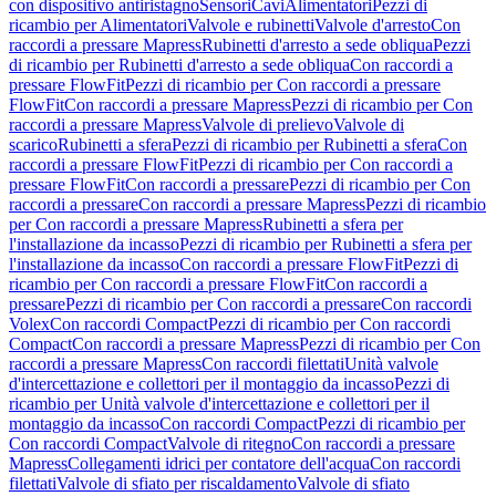
con dispositivo antiristagno
Sensori
Cavi
Alimentatori
Pezzi di
ricambio per Alimentatori
Valvole e rubinetti
Valvole d'arresto
Con
raccordi a pressare Mapress
Rubinetti d'arresto a sede obliqua
Pezzi
di ricambio per Rubinetti d'arresto a sede obliqua
Con raccordi a
pressare FlowFit
Pezzi di ricambio per Con raccordi a pressare
FlowFit
Con raccordi a pressare Mapress
Pezzi di ricambio per Con
raccordi a pressare Mapress
Valvole di prelievo
Valvole di
scarico
Rubinetti a sfera
Pezzi di ricambio per Rubinetti a sfera
Con
raccordi a pressare FlowFit
Pezzi di ricambio per Con raccordi a
pressare FlowFit
Con raccordi a pressare
Pezzi di ricambio per Con
raccordi a pressare
Con raccordi a pressare Mapress
Pezzi di ricambio
per Con raccordi a pressare Mapress
Rubinetti a sfera per
l'installazione da incasso
Pezzi di ricambio per Rubinetti a sfera per
l'installazione da incasso
Con raccordi a pressare FlowFit
Pezzi di
ricambio per Con raccordi a pressare FlowFit
Con raccordi a
pressare
Pezzi di ricambio per Con raccordi a pressare
Con raccordi
Volex
Con raccordi Compact
Pezzi di ricambio per Con raccordi
Compact
Con raccordi a pressare Mapress
Pezzi di ricambio per Con
raccordi a pressare Mapress
Con raccordi filettati
Unità valvole
d'intercettazione e collettori per il montaggio da incasso
Pezzi di
ricambio per Unità valvole d'intercettazione e collettori per il
montaggio da incasso
Con raccordi Compact
Pezzi di ricambio per
Con raccordi Compact
Valvole di ritegno
Con raccordi a pressare
Mapress
Collegamenti idrici per contatore dell'acqua
Con raccordi
filettati
Valvole di sfiato per riscaldamento
Valvole di sfiato