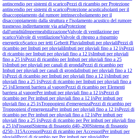
antincendio per sistemi di scarico
Pezzi di ricambio per Protezione
antincendio per sistemi di scarico
Protezione acustica
Isolanti per il
disaccoppiamento dal rumore intrinseco
Isolamento per il
disaccoppiamento dalla struttura e l'isolamento acustico del rumore
trasmesso indirettamente via aria
Protezione
dall'umidità
Impermeabilizzazione
Valvole di ventilazione per
scarico
Valvole di ventilazione
Valvole di ritegno a risparmio
energetico
Scarico per tetti Geberit Pluvia
Imbuti per pluviali
Pezzi di
ricambio per Imbuti per pluviali
Imbuti per pluviali fino a 12 l/s
Pezzi
di ricambio per Imbuti per pluviali fino a 12 l/s
Imbuti per pluviali
fino a 25 l/s
Pezzi di ricambio per Imbuti per pluviali fino a 25
l/s
Imbuti per pluviali per canali di gronda
Pezzi di ricambio per
Imbuti per pluviali per canali di gronda
Imbuti per pluviali fino a 12
l/s
Pezzi di ricambio per Imbuti per pluviali fino a 12 l/s
Imbuti per
pluviali fino a 25 l/s
Pezzi di ricambio per Imbuti per pluviali fino a
25 l/s
Elementi barriera al vapore
Pezzi di ricambio per Elementi
barriera al vapore
Per imbuti per pluviali fino a 12 l/s
Pezzi di
ricambio per Per imbuti per pluviali fino a 12 l/s
Per imbuti per
pluviali fino a 25 l/s
Troppopieni d'emergenza
Pezzi di ricambio per
Troppopieni d'emergenza
Per imbuti per pluviali fino a 12 l/s
Pezzi di
ricambio per Per imbuti per pluviali fino a 12 l/s
Per imbuti per
pluviali fino a 25 l/s
Pezzi di ricambio per Per imbuti per pluviali fino
a 25 l/s
Fissaggi
Sistema di fissaggio d40–200
Sistema di fissaggio
d250–315
Accessori
Pezzi di ricambio per Accessori
Per imbuti per
pluviali
Pezzi di ricambio per Per imbuti per pluviali
Per