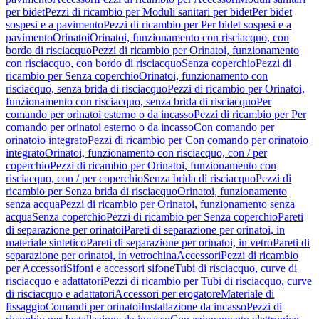
per bidet
Pezzi di ricambio per Moduli sanitari per bidet
Per bidet
sospesi e a pavimento
Pezzi di ricambio per Per bidet sospesi e a
pavimento
Orinatoi
Orinatoi, funzionamento con risciacquo, con
bordo di risciacquo
Pezzi di ricambio per Orinatoi, funzionamento
con risciacquo, con bordo di risciacquo
Senza coperchio
Pezzi di
ricambio per Senza coperchio
Orinatoi, funzionamento con
risciacquo, senza brida di risciacquo
Pezzi di ricambio per Orinatoi,
funzionamento con risciacquo, senza brida di risciacquo
Per
comando per orinatoi esterno o da incasso
Pezzi di ricambio per Per
comando per orinatoi esterno o da incasso
Con comando per
orinatoio integrato
Pezzi di ricambio per Con comando per orinatoio
integrato
Orinatoi, funzionamento con risciacquo, con / per
coperchio
Pezzi di ricambio per Orinatoi, funzionamento con
risciacquo, con / per coperchio
Senza brida di risciacquo
Pezzi di
ricambio per Senza brida di risciacquo
Orinatoi, funzionamento
senza acqua
Pezzi di ricambio per Orinatoi, funzionamento senza
acqua
Senza coperchio
Pezzi di ricambio per Senza coperchio
Pareti
di separazione per orinatoi
Pareti di separazione per orinatoi, in
materiale sintetico
Pareti di separazione per orinatoi, in vetro
Pareti di
separazione per orinatoi, in vetrochina
Accessori
Pezzi di ricambio
per Accessori
Sifoni e accessori sifone
Tubi di risciacquo, curve di
risciacquo e adattatori
Pezzi di ricambio per Tubi di risciacquo, curve
di risciacquo e adattatori
Accessori per erogatore
Materiale di
fissaggio
Comandi per orinatoi
Installazione da incasso
Pezzi di