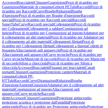
Accessori
Braccialetti
Chiusure
Guarnizioni
Pezzi di ricambio per
Guarnizioni
Materiale di consumo
Geberit PE
Tubi
Raccordi
Pezzi di
ricambio per Raccordi
Curve
Braghe
Riduzioni
Braghe
d'ispezione
Pezzi di ricambio per Braghe d'ispezione
Raccordi
speciali
Pezzi di ricambio per Raccordi speciali
Raccordi
SuperTube
Curve
Raccordi speciali
Collegamenti
Pezzi di ricambio
per Collegamenti
Collegamenti a saldare
Congiunzioni ad
innesto
Pezzi di ricambio per Congiunzioni ad innesto
Adattatori per
il collegamento ad altri materiali
Pezzi di ricambio per Adattatori per
il collegamento ad altri materiali
Collegamenti filettati
Pezzi di
ricambio per Collegamenti filettati
Collegamenti a flangia
Colletti di
fissaggio
Allacciamenti agli apparecchi
Pezzi di ricambio per
Allacciamenti agli apparecchi
Curve tecniche
Pezzi di ricambio per
Curve tecniche
Manicotti di raccordo
Pezzi di ricambio per Manicotti
di raccordo
Sifoni a chiocciola
Pezzi di ricambio per Sifoni a
chiocciola
Accessori
Braccialetti
Fissaggi per braccialetti
Canali
portanti
Chiusure
Guarnizioni
Protezioni cantiere
Materiali di
consumo
Geberit PP-
HT
Tubi
Raccordi
Curve
Diramazioni
Riduzioni
Braghe
d'ispezione
Aumenti
Giunzioni
Adattatori per il collegamento ad altri
materiali
Congiunzioni ad innesto
Allacciamenti agli
apparecchi
Curve tecniche
Raccordi
diritti
Accessori
Chiusure
Guarnizioni
Protezione antincendio,
protezione acustica e protezione dall'umidità
Protezione
antincendio
Pezzi di ricambio per Protezione antincendio
Protezione