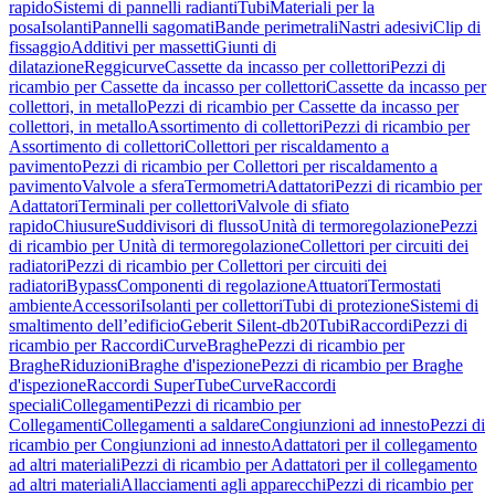
rapido
Sistemi di pannelli radianti
Tubi
Materiali per la
posa
Isolanti
Pannelli sagomati
Bande perimetrali
Nastri adesivi
Clip di
fissaggio
Additivi per massetti
Giunti di
dilatazione
Reggicurve
Cassette da incasso per collettori
Pezzi di
ricambio per Cassette da incasso per collettori
Cassette da incasso per
collettori, in metallo
Pezzi di ricambio per Cassette da incasso per
collettori, in metallo
Assortimento di collettori
Pezzi di ricambio per
Assortimento di collettori
Collettori per riscaldamento a
pavimento
Pezzi di ricambio per Collettori per riscaldamento a
pavimento
Valvole a sfera
Termometri
Adattatori
Pezzi di ricambio per
Adattatori
Terminali per collettori
Valvole di sfiato
rapido
Chiusure
Suddivisori di flusso
Unità di termoregolazione
Pezzi
di ricambio per Unità di termoregolazione
Collettori per circuiti dei
radiatori
Pezzi di ricambio per Collettori per circuiti dei
radiatori
Bypass
Componenti di regolazione
Attuatori
Termostati
ambiente
Accessori
Isolanti per collettori
Tubi di protezione
Sistemi di
smaltimento dell’edificio
Geberit Silent-db20
Tubi
Raccordi
Pezzi di
ricambio per Raccordi
Curve
Braghe
Pezzi di ricambio per
Braghe
Riduzioni
Braghe d'ispezione
Pezzi di ricambio per Braghe
d'ispezione
Raccordi SuperTube
Curve
Raccordi
speciali
Collegamenti
Pezzi di ricambio per
Collegamenti
Collegamenti a saldare
Congiunzioni ad innesto
Pezzi di
ricambio per Congiunzioni ad innesto
Adattatori per il collegamento
ad altri materiali
Pezzi di ricambio per Adattatori per il collegamento
ad altri materiali
Allacciamenti agli apparecchi
Pezzi di ricambio per