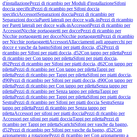
d'installazione
Pezzi di ricambio per Moduli d'installazione
Sifoni
doccia specifici
Pezzi di ricambio per Sifoni doccia
specifici
Accessori
Separazioni doccia
Pezzi di ricambio per
Separazioni doccia
Pareti laterali per docce walk-in
Pezzi di ricambio
per Pareti laterali per docce walk-in
Accessori
Pezzi di ricambio per
Accessori
Nicchie portaoggetti per docce
Pezzi di ricambio per
Nicchie portaoggetti per docce
Nicchie portaoggetti
Pezzi di ricambio
per Nicchie portaoggetti
Accessori
Allacciamenti agli apparecchi per
docce e vasche da bagno
Sifoni per piatti doccia, d52
Pezzi di
ricambio per Sifoni per piatti doccia, d52
Con tappo per piletta
Pezzi
di ricambio per Con tappo per piletta
Sifoni per piatti doccia,
d62
Pezzi di ricambio per Sifoni per piatti doccia, d62
Con tappo per
piletta
Pezzi di ricambio per Con tappo per piletta
Tappi per
piletta
Pezzi di ricambio per Tappi per piletta
Sifoni per piatti doccia,
d90
Pezzi di ricambio per Sifoni per piatti doccia, d90
Con tappo per
piletta
Pezzi di ricambio per Con tappo per piletta
Senza tappo per
piletta
Pezzi di ricambio per Senza tappo per piletta
Tappi per
piletta
Pezzi di ricambio per Tappi per piletta
Sifoni per piatti doccia
Sestra
Pezzi di ricambio per Sifoni per piatti doccia Sestra
Senza
tappo per piletta
Pezzi di ricambio per Senza tappo per
piletta
Accessori per sifoni per piatti doccia
Pezzi di ricambio per
Accessori per sifoni per piatti doccia
Tappi per piletta
Pezzi di
ricambio per Tappi per piletta
Scarichi
Sifoni per vasche da bagno,
d52
Pezzi di ricambio per Sifoni per vasche da bagno, d52
Con
azionamento a rotazione
Pezzi di ricambio per Con azionamento a