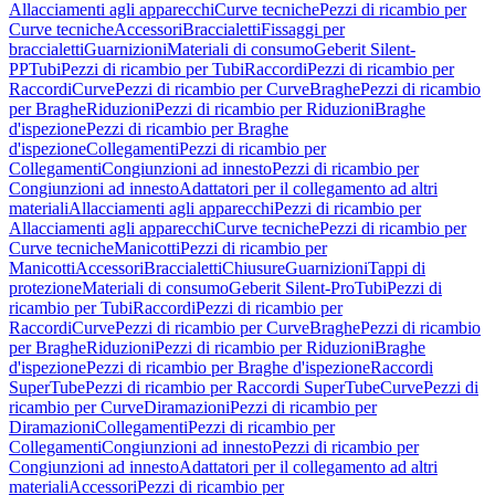
Allacciamenti agli apparecchi
Curve tecniche
Pezzi di ricambio per
Curve tecniche
Accessori
Braccialetti
Fissaggi per
braccialetti
Guarnizioni
Materiali di consumo
Geberit Silent-
PP
Tubi
Pezzi di ricambio per Tubi
Raccordi
Pezzi di ricambio per
Raccordi
Curve
Pezzi di ricambio per Curve
Braghe
Pezzi di ricambio
per Braghe
Riduzioni
Pezzi di ricambio per Riduzioni
Braghe
d'ispezione
Pezzi di ricambio per Braghe
d'ispezione
Collegamenti
Pezzi di ricambio per
Collegamenti
Congiunzioni ad innesto
Pezzi di ricambio per
Congiunzioni ad innesto
Adattatori per il collegamento ad altri
materiali
Allacciamenti agli apparecchi
Pezzi di ricambio per
Allacciamenti agli apparecchi
Curve tecniche
Pezzi di ricambio per
Curve tecniche
Manicotti
Pezzi di ricambio per
Manicotti
Accessori
Braccialetti
Chiusure
Guarnizioni
Tappi di
protezione
Materiali di consumo
Geberit Silent-Pro
Tubi
Pezzi di
ricambio per Tubi
Raccordi
Pezzi di ricambio per
Raccordi
Curve
Pezzi di ricambio per Curve
Braghe
Pezzi di ricambio
per Braghe
Riduzioni
Pezzi di ricambio per Riduzioni
Braghe
d'ispezione
Pezzi di ricambio per Braghe d'ispezione
Raccordi
SuperTube
Pezzi di ricambio per Raccordi SuperTube
Curve
Pezzi di
ricambio per Curve
Diramazioni
Pezzi di ricambio per
Diramazioni
Collegamenti
Pezzi di ricambio per
Collegamenti
Congiunzioni ad innesto
Pezzi di ricambio per
Congiunzioni ad innesto
Adattatori per il collegamento ad altri
materiali
Accessori
Pezzi di ricambio per