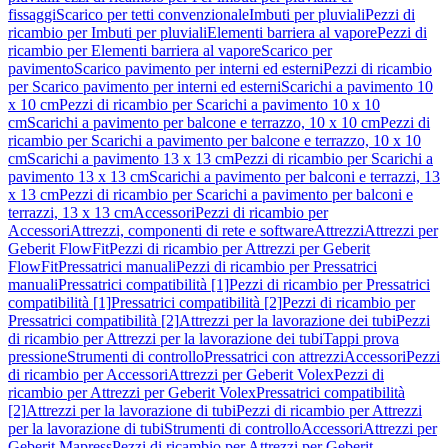
fissaggi
Scarico per tetti convenzionale
Imbuti per pluviali
Pezzi di
ricambio per Imbuti per pluviali
Elementi barriera al vapore
Pezzi di
ricambio per Elementi barriera al vapore
Scarico per
pavimento
Scarico pavimento per interni ed esterni
Pezzi di ricambio
per Scarico pavimento per interni ed esterni
Scarichi a pavimento 10
x 10 cm
Pezzi di ricambio per Scarichi a pavimento 10 x 10
cm
Scarichi a pavimento per balcone e terrazzo, 10 x 10 cm
Pezzi di
ricambio per Scarichi a pavimento per balcone e terrazzo, 10 x 10
cm
Scarichi a pavimento 13 x 13 cm
Pezzi di ricambio per Scarichi a
pavimento 13 x 13 cm
Scarichi a pavimento per balconi e terrazzi, 13
x 13 cm
Pezzi di ricambio per Scarichi a pavimento per balconi e
terrazzi, 13 x 13 cm
Accessori
Pezzi di ricambio per
Accessori
Attrezzi, componenti di rete e software
Attrezzi
Attrezzi per
Geberit FlowFit
Pezzi di ricambio per Attrezzi per Geberit
FlowFit
Pressatrici manuali
Pezzi di ricambio per Pressatrici
manuali
Pressatrici compatibilità [1]
Pezzi di ricambio per Pressatrici
compatibilità [1]
Pressatrici compatibilità [2]
Pezzi di ricambio per
Pressatrici compatibilità [2]
Attrezzi per la lavorazione dei tubi
Pezzi
di ricambio per Attrezzi per la lavorazione dei tubi
Tappi prova
pressione
Strumenti di controllo
Pressatrici con attrezzi
Accessori
Pezzi
di ricambio per Accessori
Attrezzi per Geberit Volex
Pezzi di
ricambio per Attrezzi per Geberit Volex
Pressatrici compatibilità
[2]
Attrezzi per la lavorazione di tubi
Pezzi di ricambio per Attrezzi
per la lavorazione di tubi
Strumenti di controllo
Accessori
Attrezzi per
Geberit Mapress
Pezzi di ricambio per Attrezzi per Geberit