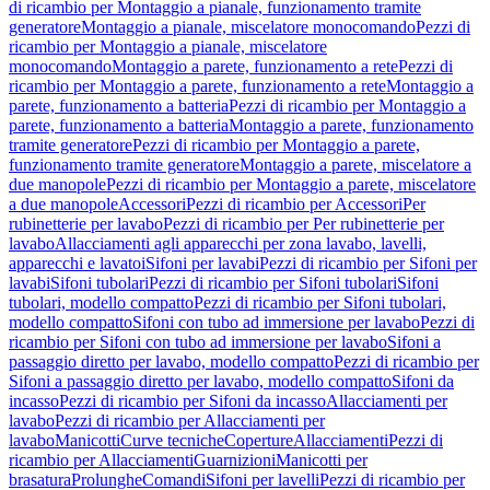
di ricambio per Montaggio a pianale, funzionamento tramite
generatore
Montaggio a pianale, miscelatore monocomando
Pezzi di
ricambio per Montaggio a pianale, miscelatore
monocomando
Montaggio a parete, funzionamento a rete
Pezzi di
ricambio per Montaggio a parete, funzionamento a rete
Montaggio a
parete, funzionamento a batteria
Pezzi di ricambio per Montaggio a
parete, funzionamento a batteria
Montaggio a parete, funzionamento
tramite generatore
Pezzi di ricambio per Montaggio a parete,
funzionamento tramite generatore
Montaggio a parete, miscelatore a
due manopole
Pezzi di ricambio per Montaggio a parete, miscelatore
a due manopole
Accessori
Pezzi di ricambio per Accessori
Per
rubinetterie per lavabo
Pezzi di ricambio per Per rubinetterie per
lavabo
Allacciamenti agli apparecchi per zona lavabo, lavelli,
apparecchi e lavatoi
Sifoni per lavabi
Pezzi di ricambio per Sifoni per
lavabi
Sifoni tubolari
Pezzi di ricambio per Sifoni tubolari
Sifoni
tubolari, modello compatto
Pezzi di ricambio per Sifoni tubolari,
modello compatto
Sifoni con tubo ad immersione per lavabo
Pezzi di
ricambio per Sifoni con tubo ad immersione per lavabo
Sifoni a
passaggio diretto per lavabo, modello compatto
Pezzi di ricambio per
Sifoni a passaggio diretto per lavabo, modello compatto
Sifoni da
incasso
Pezzi di ricambio per Sifoni da incasso
Allacciamenti per
lavabo
Pezzi di ricambio per Allacciamenti per
lavabo
Manicotti
Curve tecniche
Coperture
Allacciamenti
Pezzi di
ricambio per Allacciamenti
Guarnizioni
Manicotti per
brasatura
Prolunghe
Comandi
Sifoni per lavelli
Pezzi di ricambio per