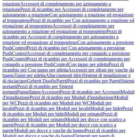
rotazione
Accessori di completamento per azionamento a
rotazione
Pezzi di ricambio per Accessori di completamento per
azionamento a rotazione
Con azionamento a rotazione ed erogazione
al troppopieno
Pezzi di ricambio per Con azionamento a rotazione ed
erogazione al troppopieno
Accessori di completamento per
azionamento a rotazione ed erogazione al troppopieno
Pezzi di
ricambio per Accessori di completamento per azionamento a
rotazione ed erogazione al troppopieno
Con azionamento a pressione
PushControl
Pezzi di ricambio per Con azionamento a pressione
PushControl
Accessori di completamento per comando a pressione
PushControl
Pezzi di ricambio per Accessori di completamento per
comando a pressione PushControl
Con tappo per piletta
Pezzi di
ricambio per Con tappo per piletta
Accessori per sifoni per vasche da
bagno
Tappi per piletta
Allacciamenti idrici
Sistemi di installazione e
di risciacquo
Geberit Duofix
Pareti
Pezzi di ricambio per Pareti
Sistemi
portanti
Pezzi di ricambio per Sistemi
portanti
Pannellature
Accessori
Pezzi di ricambio per Accessori
Moduli
d'installazione
Pezzi di ricambio per Moduli d'installazione
Moduli
per WC
Pezzi di ricambio per Moduli per WC
Moduli per
lavabi
Pezzi di ricambio per Moduli per lavabi
Moduli per bidet
Pezzi
di ricambio per Moduli per bidet
Moduli per orinatoi
Pezzi di
ricambio per Moduli per orinatoi
Moduli per docce con scarico a
parete
Pezzi di ricambio per Moduli per docce con scarico a
parete
Moduli per docce e vasche da bagno
Pezzi di ricambio per
Moduli per docce e vasche da bagno
Elementi per pareti di