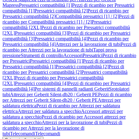
Mapress
Pressatrici compatibilità [1]
Pezzi di ricambio per Pressatrici
compatibilità [1]
Pressatrici compatibilità [2]
Pezzi di ricambio per
Pressatrici compatibilità [2]
Compatibilità pressatrici [1] / [2]
Pezzi di
ricambio per Compatibilità pressatrici [1] / [2]
Pressatrici
compatibilità [2XL]
Pezzi di ricambio per Pressatrici compatibilità
[2XL]
Pressatrici compatibilità [3]
Pezzi di ricambio per Pressatrici
compatibilità [3]
Pressatrici compatibilità [4]
Pezzi di ricambio per
Pressatrici compatibilità [4]
Attrezzi per la lavorazione di tubi
Pezzi di
ricambio per Attrezzi per la lavorazione di tubi
Tappi prova
pressione
Strumenti di controllo
Accessori
Pressatrici
Pezzi di ricambio
per Pressatrici
Pressatrici compatibilità [1]
Pezzi di ricambio per
Pressatrici compatibilità [1]
Pressatrici compatibilità [2]
Pezzi di
ricambio per Pressatrici compatibilità [2]
Pressatrici compatibilità
[2XL]
Pezzi di ricambio per Pressatrici compatibilità
[2XL]
Pressatrici compatibilità [4]
Pezzi di ricambio per Pressatrici
compatibilità [4]
Per sistemi di pannelli radianti Geberit
Srotolatori
tubi
Attrezzi per Geberit Silent-db20 / Geberit PE
Pezzi di ricambio
per Attrezzi per Geberit Silent-db20 / Geberit PE
Attrezzi per
saldatura elettrica
Pezzi di ricambio per Attrezzi per saldatura
elettrica
Attrezzi per saldatura a specchio
Accessori attrezzi per
saldatura a specchio
Pezzi di ricambio per Accessori attrezzi per
saldatura a specchio
Attrezzi per la lavorazione di tubi
Pezzi di
ricambio per Attrezzi per la lavorazione di
tubi
Telecomandi
Telecomandi