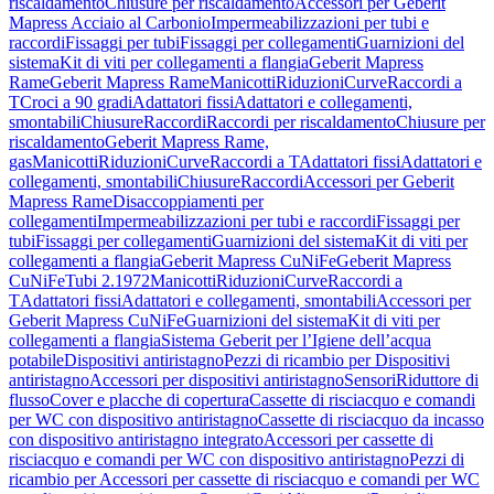
riscaldamento
Chiusure per riscaldamento
Accessori per Geberit
Mapress Acciaio al Carbonio
Impermeabilizzazioni per tubi e
raccordi
Fissaggi per tubi
Fissaggi per collegamenti
Guarnizioni del
sistema
Kit di viti per collegamenti a flangia
Geberit Mapress
Rame
Geberit Mapress Rame
Manicotti
Riduzioni
Curve
Raccordi a
T
Croci a 90 gradi
Adattatori fissi
Adattatori e collegamenti,
smontabili
Chiusure
Raccordi
Raccordi per riscaldamento
Chiusure per
riscaldamento
Geberit Mapress Rame,
gas
Manicotti
Riduzioni
Curve
Raccordi a T
Adattatori fissi
Adattatori e
collegamenti, smontabili
Chiusure
Raccordi
Accessori per Geberit
Mapress Rame
Disaccoppiamenti per
collegamenti
Impermeabilizzazioni per tubi e raccordi
Fissaggi per
tubi
Fissaggi per collegamenti
Guarnizioni del sistema
Kit di viti per
collegamenti a flangia
Geberit Mapress CuNiFe
Geberit Mapress
CuNiFe
Tubi 2.1972
Manicotti
Riduzioni
Curve
Raccordi a
T
Adattatori fissi
Adattatori e collegamenti, smontabili
Accessori per
Geberit Mapress CuNiFe
Guarnizioni del sistema
Kit di viti per
collegamenti a flangia
Sistema Geberit per l’Igiene dell’acqua
potabile
Dispositivi antiristagno
Pezzi di ricambio per Dispositivi
antiristagno
Accessori per dispositivi antiristagno
Sensori
Riduttore di
flusso
Cover e placche di copertura
Cassette di risciacquo e comandi
per WC con dispositivo antiristagno
Cassette di risciacquo da incasso
con dispositivo antiristagno integrato
Accessori per cassette di
risciacquo e comandi per WC con dispositivo antiristagno
Pezzi di
ricambio per Accessori per cassette di risciacquo e comandi per WC