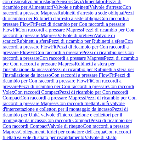
con dispositivo antiristagno
Sensori
Cavi
Alimentatori
Pezzi di
ricambio per Alimentatori
Valvole e rubinetti
Valvole d'arresto
Con
raccordi a pressare Mapress
Rubinetti d'arresto a sede obliqua
Pezzi
di ricambio per Rubinetti d'arresto a sede obliqua
Con raccordi a
pressare FlowFit
Pezzi di ricambio per Con raccordi a pressare
FlowFit
Con raccordi a pressare Mapress
Pezzi di ricambio per Con
raccordi a pressare Mapress
Valvole di prelievo
Valvole di
scarico
Rubinetti a sfera
Pezzi di ricambio per Rubinetti a sfera
Con
raccordi a pressare FlowFit
Pezzi di ricambio per Con raccordi a
pressare FlowFit
Con raccordi a pressare
Pezzi di ricambio per Con
raccordi a pressare
Con raccordi a pressare Mapress
Pezzi di ricambio
per Con raccordi a pressare Mapress
Rubinetti a sfera per
l'installazione da incasso
Pezzi di ricambio per Rubinetti a sfera per
l'installazione da incasso
Con raccordi a pressare FlowFit
Pezzi di
ricambio per Con raccordi a pressare FlowFit
Con raccordi a
pressare
Pezzi di ricambio per Con raccordi a pressare
Con raccordi
Volex
Con raccordi Compact
Pezzi di ricambio per Con raccordi
Compact
Con raccordi a pressare Mapress
Pezzi di ricambio per Con
raccordi a pressare Mapress
Con raccordi filettati
Unità valvole
d'intercettazione e collettori per il montaggio da incasso
Pezzi di
ricambio per Unità valvole d'intercettazione e collettori per il
montaggio da incasso
Con raccordi Compact
Pezzi di ricambio per
Con raccordi Compact
Valvole di ritegno
Con raccordi a pressare
Mapress
Collegamenti idrici per contatore dell'acqua
Con raccordi
filettati
Valvole di sfiato per riscaldamento
Valvole di sfiato