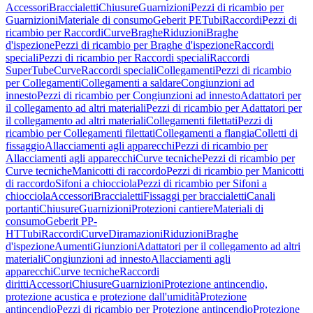
Accessori
Braccialetti
Chiusure
Guarnizioni
Pezzi di ricambio per
Guarnizioni
Materiale di consumo
Geberit PE
Tubi
Raccordi
Pezzi di
ricambio per Raccordi
Curve
Braghe
Riduzioni
Braghe
d'ispezione
Pezzi di ricambio per Braghe d'ispezione
Raccordi
speciali
Pezzi di ricambio per Raccordi speciali
Raccordi
SuperTube
Curve
Raccordi speciali
Collegamenti
Pezzi di ricambio
per Collegamenti
Collegamenti a saldare
Congiunzioni ad
innesto
Pezzi di ricambio per Congiunzioni ad innesto
Adattatori per
il collegamento ad altri materiali
Pezzi di ricambio per Adattatori per
il collegamento ad altri materiali
Collegamenti filettati
Pezzi di
ricambio per Collegamenti filettati
Collegamenti a flangia
Colletti di
fissaggio
Allacciamenti agli apparecchi
Pezzi di ricambio per
Allacciamenti agli apparecchi
Curve tecniche
Pezzi di ricambio per
Curve tecniche
Manicotti di raccordo
Pezzi di ricambio per Manicotti
di raccordo
Sifoni a chiocciola
Pezzi di ricambio per Sifoni a
chiocciola
Accessori
Braccialetti
Fissaggi per braccialetti
Canali
portanti
Chiusure
Guarnizioni
Protezioni cantiere
Materiali di
consumo
Geberit PP-
HT
Tubi
Raccordi
Curve
Diramazioni
Riduzioni
Braghe
d'ispezione
Aumenti
Giunzioni
Adattatori per il collegamento ad altri
materiali
Congiunzioni ad innesto
Allacciamenti agli
apparecchi
Curve tecniche
Raccordi
diritti
Accessori
Chiusure
Guarnizioni
Protezione antincendio,
protezione acustica e protezione dall'umidità
Protezione
antincendio
Pezzi di ricambio per Protezione antincendio
Protezione