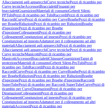
Allacciamenti agli apparecchi
Curve tecniche
Pezzi di ricambio per
Curve tecniche
Accessori
Braccialetti
Fissaggi per
braccialetti
Guarnizioni
Materiali di consumo
Geberit Silent-
PP
Tubi
Pezzi di ricambio per Tubi
Raccordi
Pezzi di ricambio per
Raccordi
Curve
Pezzi di ricambio per Curve
Braghe
Pezzi di ricambio
per Braghe
Riduzioni
Pezzi di ricambio per Riduzioni
Braghe
d'ispezione
Pezzi di ricambio per Braghe
d'ispezione
Collegamenti
Pezzi di ricambio per
Collegamenti
Congiunzioni ad innesto
Pezzi di ricambio per
Congiunzioni ad innesto
Adattatori per il collegamento ad altri
materiali
Allacciamenti agli apparecchi
Pezzi di ricambio per
Allacciamenti agli apparecchi
Curve tecniche
Pezzi di ricambio per
Curve tecniche
Manicotti
Pezzi di ricambio per
Manicotti
Accessori
Braccialetti
Chiusure
Guarnizioni
Tappi di
protezione
Materiali di consumo
Geberit Silent-Pro
Tubi
Pezzi di
ricambio per Tubi
Raccordi
Pezzi di ricambio per
Raccordi
Curve
Pezzi di ricambio per Curve
Braghe
Pezzi di ricambio
per Braghe
Riduzioni
Pezzi di ricambio per Riduzioni
Braghe
d'ispezione
Pezzi di ricambio per Braghe d'ispezione
Raccordi
SuperTube
Pezzi di ricambio per Raccordi SuperTube
Curve
Pezzi di
ricambio per Curve
Diramazioni
Pezzi di ricambio per
Diramazioni
Collegamenti
Pezzi di ricambio per
Collegamenti
Congiunzioni ad innesto
Pezzi di ricambio per
Congiunzioni ad innesto
Adattatori per il collegamento ad altri
materiali
Accessori
Pezzi di ricambio per