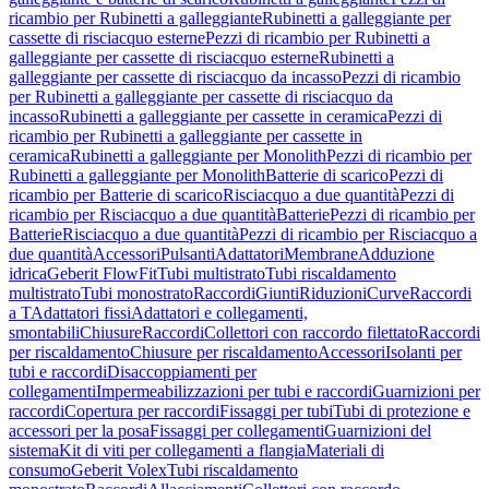
ricambio per Rubinetti a galleggiante
Rubinetti a galleggiante per
cassette di risciacquo esterne
Pezzi di ricambio per Rubinetti a
galleggiante per cassette di risciacquo esterne
Rubinetti a
galleggiante per cassette di risciacquo da incasso
Pezzi di ricambio
per Rubinetti a galleggiante per cassette di risciacquo da
incasso
Rubinetti a galleggiante per cassette in ceramica
Pezzi di
ricambio per Rubinetti a galleggiante per cassette in
ceramica
Rubinetti a galleggiante per Monolith
Pezzi di ricambio per
Rubinetti a galleggiante per Monolith
Batterie di scarico
Pezzi di
ricambio per Batterie di scarico
Risciacquo a due quantità
Pezzi di
ricambio per Risciacquo a due quantità
Batterie
Pezzi di ricambio per
Batterie
Risciacquo a due quantità
Pezzi di ricambio per Risciacquo a
due quantità
Accessori
Pulsanti
Adattatori
Membrane
Adduzione
idrica
Geberit FlowFit
Tubi multistrato
Tubi riscaldamento
multistrato
Tubi monostrato
Raccordi
Giunti
Riduzioni
Curve
Raccordi
a T
Adattatori fissi
Adattatori e collegamenti,
smontabili
Chiusure
Raccordi
Collettori con raccordo filettato
Raccordi
per riscaldamento
Chiusure per riscaldamento
Accessori
Isolanti per
tubi e raccordi
Disaccoppiamenti per
collegamenti
Impermeabilizzazioni per tubi e raccordi
Guarnizioni per
raccordi
Copertura per raccordi
Fissaggi per tubi
Tubi di protezione e
accessori per la posa
Fissaggi per collegamenti
Guarnizioni del
sistema
Kit di viti per collegamenti a flangia
Materiali di
consumo
Geberit Volex
Tubi riscaldamento