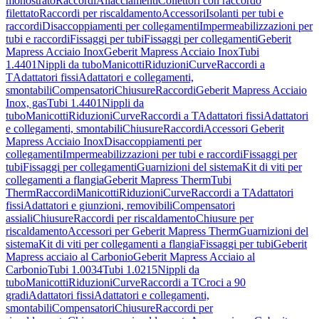
monostrato
Raccordi
Allacciamenti
Collettori con raccordo
filettato
Raccordi per riscaldamento
Accessori
Isolanti per tubi e
raccordi
Disaccoppiamenti per collegamenti
Impermeabilizzazioni per
tubi e raccordi
Fissaggi per tubi
Fissaggi per collegamenti
Geberit
Mapress Acciaio Inox
Geberit Mapress Acciaio Inox
Tubi
1.4401
Nippli da tubo
Manicotti
Riduzioni
Curve
Raccordi a
T
Adattatori fissi
Adattatori e collegamenti,
smontabili
Compensatori
Chiusure
Raccordi
Geberit Mapress Acciaio
Inox, gas
Tubi 1.4401
Nippli da
tubo
Manicotti
Riduzioni
Curve
Raccordi a T
Adattatori fissi
Adattatori
e collegamenti, smontabili
Chiusure
Raccordi
Accessori Geberit
Mapress Acciaio Inox
Disaccoppiamenti per
collegamenti
Impermeabilizzazioni per tubi e raccordi
Fissaggi per
tubi
Fissaggi per collegamenti
Guarnizioni del sistema
Kit di viti per
collegamenti a flangia
Geberit Mapress Therm
Tubi
Therm
Raccordi
Manicotti
Riduzioni
Curve
Raccordi a T
Adattatori
fissi
Adattatori e giunzioni, removibili
Compensatori
assiali
Chiusure
Raccordi per riscaldamento
Chiusure per
riscaldamento
Accessori per Geberit Mapress Therm
Guarnizioni del
sistema
Kit di viti per collegamenti a flangia
Fissaggi per tubi
Geberit
Mapress acciaio al Carbonio
Geberit Mapress Acciaio al
Carbonio
Tubi 1.0034
Tubi 1.0215
Nippli da
tubo
Manicotti
Riduzioni
Curve
Raccordi a T
Croci a 90
gradi
Adattatori fissi
Adattatori e collegamenti,
smontabili
Compensatori
Chiusure
Raccordi per