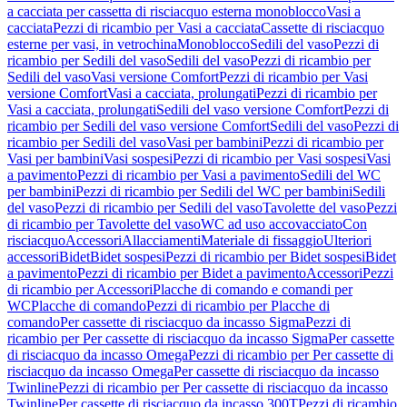
a cacciata per cassetta di risciacquo esterna monoblocco
Vasi a
cacciata
Pezzi di ricambio per Vasi a cacciata
Cassette di risciacquo
esterne per vasi, in vetrochina
Monoblocco
Sedili del vaso
Pezzi di
ricambio per Sedili del vaso
Sedili del vaso
Pezzi di ricambio per
Sedili del vaso
Vasi versione Comfort
Pezzi di ricambio per Vasi
versione Comfort
Vasi a cacciata, prolungati
Pezzi di ricambio per
Vasi a cacciata, prolungati
Sedili del vaso versione Comfort
Pezzi di
ricambio per Sedili del vaso versione Comfort
Sedili del vaso
Pezzi di
ricambio per Sedili del vaso
Vasi per bambini
Pezzi di ricambio per
Vasi per bambini
Vasi sospesi
Pezzi di ricambio per Vasi sospesi
Vasi
a pavimento
Pezzi di ricambio per Vasi a pavimento
Sedili del WC
per bambini
Pezzi di ricambio per Sedili del WC per bambini
Sedili
del vaso
Pezzi di ricambio per Sedili del vaso
Tavolette del vaso
Pezzi
di ricambio per Tavolette del vaso
WC ad uso accovacciato
Con
risciacquo
Accessori
Allacciamenti
Materiale di fissaggio
Ulteriori
accessori
Bidet
Bidet sospesi
Pezzi di ricambio per Bidet sospesi
Bidet
a pavimento
Pezzi di ricambio per Bidet a pavimento
Accessori
Pezzi
di ricambio per Accessori
Placche di comando e comandi per
WC
Placche di comando
Pezzi di ricambio per Placche di
comando
Per cassette di risciacquo da incasso Sigma
Pezzi di
ricambio per Per cassette di risciacquo da incasso Sigma
Per cassette
di risciacquo da incasso Omega
Pezzi di ricambio per Per cassette di
risciacquo da incasso Omega
Per cassette di risciacquo da incasso
Twinline
Pezzi di ricambio per Per cassette di risciacquo da incasso
Twinline
Per cassette di risciacquo da incasso 300T
Pezzi di ricambio