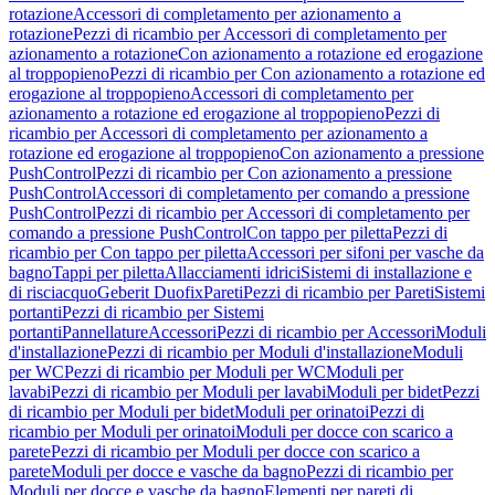
rotazione
Accessori di completamento per azionamento a
rotazione
Pezzi di ricambio per Accessori di completamento per
azionamento a rotazione
Con azionamento a rotazione ed erogazione
al troppopieno
Pezzi di ricambio per Con azionamento a rotazione ed
erogazione al troppopieno
Accessori di completamento per
azionamento a rotazione ed erogazione al troppopieno
Pezzi di
ricambio per Accessori di completamento per azionamento a
rotazione ed erogazione al troppopieno
Con azionamento a pressione
PushControl
Pezzi di ricambio per Con azionamento a pressione
PushControl
Accessori di completamento per comando a pressione
PushControl
Pezzi di ricambio per Accessori di completamento per
comando a pressione PushControl
Con tappo per piletta
Pezzi di
ricambio per Con tappo per piletta
Accessori per sifoni per vasche da
bagno
Tappi per piletta
Allacciamenti idrici
Sistemi di installazione e
di risciacquo
Geberit Duofix
Pareti
Pezzi di ricambio per Pareti
Sistemi
portanti
Pezzi di ricambio per Sistemi
portanti
Pannellature
Accessori
Pezzi di ricambio per Accessori
Moduli
d'installazione
Pezzi di ricambio per Moduli d'installazione
Moduli
per WC
Pezzi di ricambio per Moduli per WC
Moduli per
lavabi
Pezzi di ricambio per Moduli per lavabi
Moduli per bidet
Pezzi
di ricambio per Moduli per bidet
Moduli per orinatoi
Pezzi di
ricambio per Moduli per orinatoi
Moduli per docce con scarico a
parete
Pezzi di ricambio per Moduli per docce con scarico a
parete
Moduli per docce e vasche da bagno
Pezzi di ricambio per
Moduli per docce e vasche da bagno
Elementi per pareti di