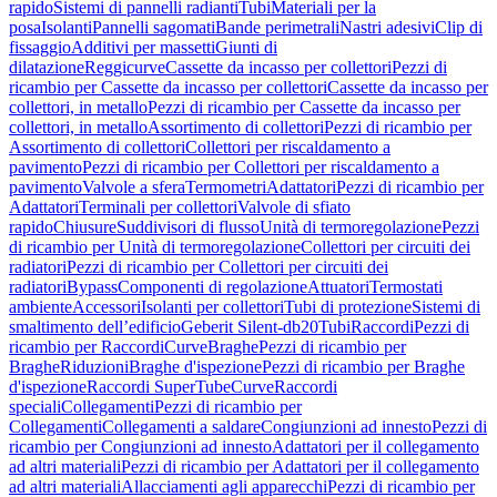
rapido
Sistemi di pannelli radianti
Tubi
Materiali per la
posa
Isolanti
Pannelli sagomati
Bande perimetrali
Nastri adesivi
Clip di
fissaggio
Additivi per massetti
Giunti di
dilatazione
Reggicurve
Cassette da incasso per collettori
Pezzi di
ricambio per Cassette da incasso per collettori
Cassette da incasso per
collettori, in metallo
Pezzi di ricambio per Cassette da incasso per
collettori, in metallo
Assortimento di collettori
Pezzi di ricambio per
Assortimento di collettori
Collettori per riscaldamento a
pavimento
Pezzi di ricambio per Collettori per riscaldamento a
pavimento
Valvole a sfera
Termometri
Adattatori
Pezzi di ricambio per
Adattatori
Terminali per collettori
Valvole di sfiato
rapido
Chiusure
Suddivisori di flusso
Unità di termoregolazione
Pezzi
di ricambio per Unità di termoregolazione
Collettori per circuiti dei
radiatori
Pezzi di ricambio per Collettori per circuiti dei
radiatori
Bypass
Componenti di regolazione
Attuatori
Termostati
ambiente
Accessori
Isolanti per collettori
Tubi di protezione
Sistemi di
smaltimento dell’edificio
Geberit Silent-db20
Tubi
Raccordi
Pezzi di
ricambio per Raccordi
Curve
Braghe
Pezzi di ricambio per
Braghe
Riduzioni
Braghe d'ispezione
Pezzi di ricambio per Braghe
d'ispezione
Raccordi SuperTube
Curve
Raccordi
speciali
Collegamenti
Pezzi di ricambio per
Collegamenti
Collegamenti a saldare
Congiunzioni ad innesto
Pezzi di
ricambio per Congiunzioni ad innesto
Adattatori per il collegamento
ad altri materiali
Pezzi di ricambio per Adattatori per il collegamento
ad altri materiali
Allacciamenti agli apparecchi
Pezzi di ricambio per