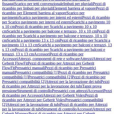
fissaggi
Scarico per tetti convenzionale
Imbuti per pluviali
Pezzi di
ricambio per Imbuti per pluviali
Elementi barriera al vapore
Pezzi di
ricambio per Elementi barriera al vapore
Scarico per
pavimento
Scarico pavimento per interni ed esterni
Pezzi di ricambio
per Scarico pavimento per interni ed esterni
Scarichi a pavimento 10
x 10 cm
Pezzi di ricambio per Scarichi a pavimento 10 x 10
cm
Scarichi a pavimento per balcone e terrazzo, 10 x 10 cm
Pezzi di
ricambio per Scarichi a pavimento per balcone e terrazzo, 10 x 10
cm
Scarichi a pavimento 13 x 13 cm
Pezzi di ricambio per Scarichi a
pavimento 13 x 13 cm
Scarichi a pavimento per balconi e terrazzi, 13
x 13 cm
Pezzi di ricambio per Scarichi a pavimento per balconi e
terrazzi, 13 x 13 cm
Accessori
Pezzi di ricambio per
Accessori
Attrezzi, componenti di rete e software
Attrezzi
Attrezzi per
Geberit FlowFit
Pezzi di ricambio per Attrezzi per Geberit
FlowFit
Pressatrici manuali
Pezzi di ricambio per Pressatrici
manuali
Pressatrici compatibilità [1]
Pezzi di ricambio per Pressatrici
compatibilità [1]
Pressatrici compatibilità [2]
Pezzi di ricambio per
Pressatrici compatibilità [2]
Attrezzi per la lavorazione dei tubi
Pezzi
di ricambio per Attrezzi per la lavorazione dei tubi
Tappi prova
pressione
Strumenti di controllo
Pressatrici con attrezzi
Accessori
Pezzi
di ricambio per Accessori
Attrezzi per Geberit Volex
Pezzi di
ricambio per Attrezzi per Geberit Volex
Pressatrici compatibilità
[2]
Attrezzi per la lavorazione di tubi
Pezzi di ricambio per Attrezzi
per la lavorazione di tubi
Strumenti di controllo
Accessori
Attrezzi per
Geberit Mapress
Pezzi di ricambio per Attrezzi per Geberit