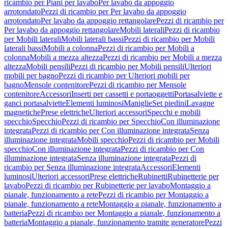
ricambio per Piani per lavabo
Per lavabo da appoggio
arrotondato
Pezzi di ricambio per Per lavabo da appoggio
arrotondato
Per lavabo da appoggio rettangolare
Pezzi di ricambio per
Per lavabo da appoggio rettangolare
Mobili laterali
Pezzi di ricambio
per Mobili laterali
Mobili laterali bassi
Pezzi di ricambio per Mobili
laterali bassi
Mobili a colonna
Pezzi di ricambio per Mobili a
colonna
Mobili a mezza altezza
Pezzi di ricambio per Mobili a mezza
altezza
Mobili pensili
Pezzi di ricambio per Mobili pensili
Ulteriori
mobili per bagno
Pezzi di ricambio per Ulteriori mobili per
bagno
Mensole contenitore
Pezzi di ricambio per Mensole
contenitore
Accessori
Inserti per cassetti e portaoggetti
Portasalviette e
ganci portasalviette
Elementi luminosi
Maniglie
Set piedini
Lavagne
magnetiche
Prese elettriche
Ulteriori accessori
Specchi e mobili
specchio
Specchio
Pezzi di ricambio per Specchio
Con illuminazione
integrata
Pezzi di ricambio per Con illuminazione integrata
Senza
illuminazione integrata
Mobili specchio
Pezzi di ricambio per Mobili
specchio
Con illuminazione integrata
Pezzi di ricambio per Con
illuminazione integrata
Senza illuminazione integrata
Pezzi di
ricambio per Senza illuminazione integrata
Accessori
Elementi
luminosi
Ulteriori accessori
Prese elettriche
Rubinetti
Rubinetterie per
lavabo
Pezzi di ricambio per Rubinetterie per lavabo
Montaggio a
pianale, funzionamento a rete
Pezzi di ricambio per Montaggio a
pianale, funzionamento a rete
Montaggio a pianale, funzionamento a
batteria
Pezzi di ricambio per Montaggio a pianale, funzionamento a
batteria
Montaggio a pianale, funzionamento tramite generatore
Pezzi