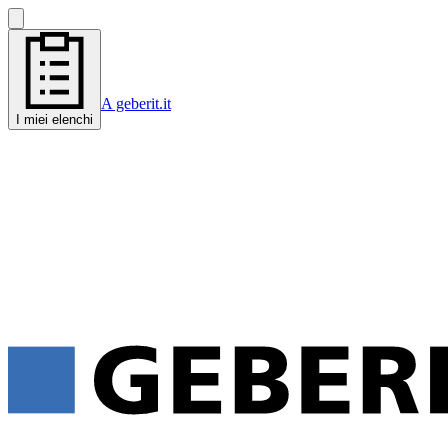
A geberit.it
I miei elenchi