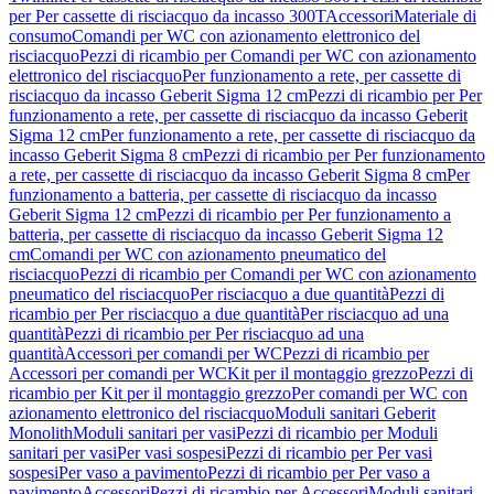
per Per cassette di risciacquo da incasso 300T
Accessori
Materiale di
consumo
Comandi per WC con azionamento elettronico del
risciacquo
Pezzi di ricambio per Comandi per WC con azionamento
elettronico del risciacquo
Per funzionamento a rete, per cassette di
risciacquo da incasso Geberit Sigma 12 cm
Pezzi di ricambio per Per
funzionamento a rete, per cassette di risciacquo da incasso Geberit
Sigma 12 cm
Per funzionamento a rete, per cassette di risciacquo da
incasso Geberit Sigma 8 cm
Pezzi di ricambio per Per funzionamento
a rete, per cassette di risciacquo da incasso Geberit Sigma 8 cm
Per
funzionamento a batteria, per cassette di risciacquo da incasso
Geberit Sigma 12 cm
Pezzi di ricambio per Per funzionamento a
batteria, per cassette di risciacquo da incasso Geberit Sigma 12
cm
Comandi per WC con azionamento pneumatico del
risciacquo
Pezzi di ricambio per Comandi per WC con azionamento
pneumatico del risciacquo
Per risciacquo a due quantità
Pezzi di
ricambio per Per risciacquo a due quantità
Per risciacquo ad una
quantità
Pezzi di ricambio per Per risciacquo ad una
quantità
Accessori per comandi per WC
Pezzi di ricambio per
Accessori per comandi per WC
Kit per il montaggio grezzo
Pezzi di
ricambio per Kit per il montaggio grezzo
Per comandi per WC con
azionamento elettronico del risciacquo
Moduli sanitari Geberit
Monolith
Moduli sanitari per vasi
Pezzi di ricambio per Moduli
sanitari per vasi
Per vasi sospesi
Pezzi di ricambio per Per vasi
sospesi
Per vaso a pavimento
Pezzi di ricambio per Per vaso a
pavimento
Accessori
Pezzi di ricambio per Accessori
Moduli sanitari