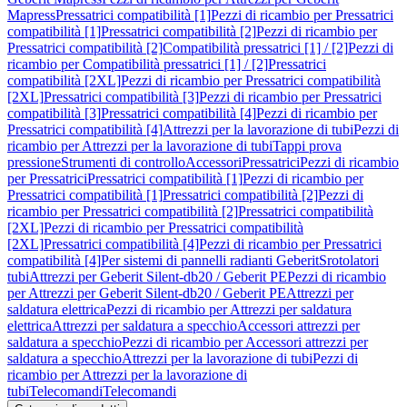
Mapress
Pressatrici compatibilità [1]
Pezzi di ricambio per Pressatrici
compatibilità [1]
Pressatrici compatibilità [2]
Pezzi di ricambio per
Pressatrici compatibilità [2]
Compatibilità pressatrici [1] / [2]
Pezzi di
ricambio per Compatibilità pressatrici [1] / [2]
Pressatrici
compatibilità [2XL]
Pezzi di ricambio per Pressatrici compatibilità
[2XL]
Pressatrici compatibilità [3]
Pezzi di ricambio per Pressatrici
compatibilità [3]
Pressatrici compatibilità [4]
Pezzi di ricambio per
Pressatrici compatibilità [4]
Attrezzi per la lavorazione di tubi
Pezzi di
ricambio per Attrezzi per la lavorazione di tubi
Tappi prova
pressione
Strumenti di controllo
Accessori
Pressatrici
Pezzi di ricambio
per Pressatrici
Pressatrici compatibilità [1]
Pezzi di ricambio per
Pressatrici compatibilità [1]
Pressatrici compatibilità [2]
Pezzi di
ricambio per Pressatrici compatibilità [2]
Pressatrici compatibilità
[2XL]
Pezzi di ricambio per Pressatrici compatibilità
[2XL]
Pressatrici compatibilità [4]
Pezzi di ricambio per Pressatrici
compatibilità [4]
Per sistemi di pannelli radianti Geberit
Srotolatori
tubi
Attrezzi per Geberit Silent-db20 / Geberit PE
Pezzi di ricambio
per Attrezzi per Geberit Silent-db20 / Geberit PE
Attrezzi per
saldatura elettrica
Pezzi di ricambio per Attrezzi per saldatura
elettrica
Attrezzi per saldatura a specchio
Accessori attrezzi per
saldatura a specchio
Pezzi di ricambio per Accessori attrezzi per
saldatura a specchio
Attrezzi per la lavorazione di tubi
Pezzi di
ricambio per Attrezzi per la lavorazione di
tubi
Telecomandi
Telecomandi