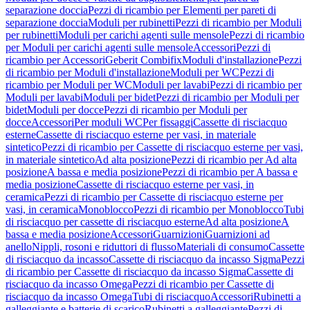
separazione doccia
Pezzi di ricambio per Elementi per pareti di
separazione doccia
Moduli per rubinetti
Pezzi di ricambio per Moduli
per rubinetti
Moduli per carichi agenti sulle mensole
Pezzi di ricambio
per Moduli per carichi agenti sulle mensole
Accessori
Pezzi di
ricambio per Accessori
Geberit Combifix
Moduli d'installazione
Pezzi
di ricambio per Moduli d'installazione
Moduli per WC
Pezzi di
ricambio per Moduli per WC
Moduli per lavabi
Pezzi di ricambio per
Moduli per lavabi
Moduli per bidet
Pezzi di ricambio per Moduli per
bidet
Moduli per docce
Pezzi di ricambio per Moduli per
docce
Accessori
Per moduli WC
Per fissaggi
Cassette di risciacquo
esterne
Cassette di risciacquo esterne per vasi, in materiale
sintetico
Pezzi di ricambio per Cassette di risciacquo esterne per vasi,
in materiale sintetico
Ad alta posizione
Pezzi di ricambio per Ad alta
posizione
A bassa e media posizione
Pezzi di ricambio per A bassa e
media posizione
Cassette di risciacquo esterne per vasi, in
ceramica
Pezzi di ricambio per Cassette di risciacquo esterne per
vasi, in ceramica
Monoblocco
Pezzi di ricambio per Monoblocco
Tubi
di risciacquo per cassette di risciacquo esterne
Ad alta posizione
A
bassa e media posizione
Accessori
Guarnizioni
Guarnizioni ad
anello
Nippli, rosoni e riduttori di flusso
Materiali di consumo
Cassette
di risciacquo da incasso
Cassette di risciacquo da incasso Sigma
Pezzi
di ricambio per Cassette di risciacquo da incasso Sigma
Cassette di
risciacquo da incasso Omega
Pezzi di ricambio per Cassette di
risciacquo da incasso Omega
Tubi di risciacquo
Accessori
Rubinetti a
galleggiante e batterie di scarico
Rubinetti a galleggiante
Pezzi di