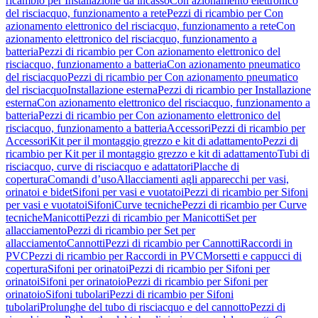
ricambio per Installazione da incasso
Con azionamento elettronico
del risciacquo, funzionamento a rete
Pezzi di ricambio per Con
azionamento elettronico del risciacquo, funzionamento a rete
Con
azionamento elettronico del risciacquo, funzionamento a
batteria
Pezzi di ricambio per Con azionamento elettronico del
risciacquo, funzionamento a batteria
Con azionamento pneumatico
del risciacquo
Pezzi di ricambio per Con azionamento pneumatico
del risciacquo
Installazione esterna
Pezzi di ricambio per Installazione
esterna
Con azionamento elettronico del risciacquo, funzionamento a
batteria
Pezzi di ricambio per Con azionamento elettronico del
risciacquo, funzionamento a batteria
Accessori
Pezzi di ricambio per
Accessori
Kit per il montaggio grezzo e kit di adattamento
Pezzi di
ricambio per Kit per il montaggio grezzo e kit di adattamento
Tubi di
risciacquo, curve di risciacquo e adattatori
Placche di
copertura
Comandi d’uso
Allacciamenti agli apparecchi per vasi,
orinatoi e bidet
Sifoni per vasi e vuotatoi
Pezzi di ricambio per Sifoni
per vasi e vuotatoi
Sifoni
Curve tecniche
Pezzi di ricambio per Curve
tecniche
Manicotti
Pezzi di ricambio per Manicotti
Set per
allacciamento
Pezzi di ricambio per Set per
allacciamento
Cannotti
Pezzi di ricambio per Cannotti
Raccordi in
PVC
Pezzi di ricambio per Raccordi in PVC
Morsetti e cappucci di
copertura
Sifoni per orinatoi
Pezzi di ricambio per Sifoni per
orinatoi
Sifoni per orinatoio
Pezzi di ricambio per Sifoni per
orinatoio
Sifoni tubolari
Pezzi di ricambio per Sifoni
tubolari
Prolunghe del tubo di risciacquo e del cannotto
Pezzi di