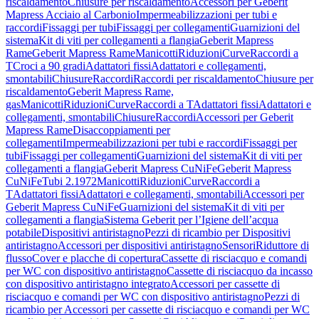
riscaldamento
Chiusure per riscaldamento
Accessori per Geberit
Mapress Acciaio al Carbonio
Impermeabilizzazioni per tubi e
raccordi
Fissaggi per tubi
Fissaggi per collegamenti
Guarnizioni del
sistema
Kit di viti per collegamenti a flangia
Geberit Mapress
Rame
Geberit Mapress Rame
Manicotti
Riduzioni
Curve
Raccordi a
T
Croci a 90 gradi
Adattatori fissi
Adattatori e collegamenti,
smontabili
Chiusure
Raccordi
Raccordi per riscaldamento
Chiusure per
riscaldamento
Geberit Mapress Rame,
gas
Manicotti
Riduzioni
Curve
Raccordi a T
Adattatori fissi
Adattatori e
collegamenti, smontabili
Chiusure
Raccordi
Accessori per Geberit
Mapress Rame
Disaccoppiamenti per
collegamenti
Impermeabilizzazioni per tubi e raccordi
Fissaggi per
tubi
Fissaggi per collegamenti
Guarnizioni del sistema
Kit di viti per
collegamenti a flangia
Geberit Mapress CuNiFe
Geberit Mapress
CuNiFe
Tubi 2.1972
Manicotti
Riduzioni
Curve
Raccordi a
T
Adattatori fissi
Adattatori e collegamenti, smontabili
Accessori per
Geberit Mapress CuNiFe
Guarnizioni del sistema
Kit di viti per
collegamenti a flangia
Sistema Geberit per l’Igiene dell’acqua
potabile
Dispositivi antiristagno
Pezzi di ricambio per Dispositivi
antiristagno
Accessori per dispositivi antiristagno
Sensori
Riduttore di
flusso
Cover e placche di copertura
Cassette di risciacquo e comandi
per WC con dispositivo antiristagno
Cassette di risciacquo da incasso
con dispositivo antiristagno integrato
Accessori per cassette di
risciacquo e comandi per WC con dispositivo antiristagno
Pezzi di
ricambio per Accessori per cassette di risciacquo e comandi per WC