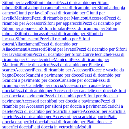
Sifoni per lavelli
Sifoni tubolari
Pezzi di ricambio per Sifoni
tubolari
Sifoni a doppia camera
Pezzi di ricambio per Sifoni a doppia
camera
Giunti per lavello
Pezzi di ricambio per Giunti per
lavello
Manicotti
Pezzi di ricambio per Manicotti
Accessori
Pezzi di
ricambio per Accessori
Sifoni per apparecchi
Pezzi di ricambio per
Sifoni per apparecchi
Sifoni tubolari
Pezzi di ricambio per Sifoni
tubolari
Sifoni da incasso
Pezzi di ricambio per Sifoni da
incasso
Sifoni esterni
Pezzi di ricambio per Sifoni
esterni
Allacciamenti
Pezzi di ricambio per
Allacciamenti
Accessori
Sifoni per lavatoi
Pezzi di ricambio per Sifoni
per lavatoi
Sifoni
Pezzi di ricambio per Sifoni
Curve tecniche
Pezzi di
ricambio per Curve tecniche
Manicotti
Pezzi di ricambio per
Manicotti
Pilette di scarico
Pezzi di ricambio per Pilette di
scarico
Accessori
Pezzi di ricambio per Accessori
Docce e vasche da
bagno
Docce
Scarichi a pavimento per docce
Pezzi di ricambio per
Scarichi a pavimento per docce
Canalette per doccia
Pezzi di
ricambio per Canalette per doccia
Accessori per canalette per
doccia
Pezzi di ricambio per Accessori per canalette per doccia
Sifoni
per doccia a pavimento
Pezzi di ricambio per Sifoni per doccia a
pavimento
Accessori per sifoni per doccia a pavimento
Pezzi di
ricambio per Accessori per sifoni per doccia a pavimento
Scarichi a
parete
Pezzi di ricambio per Scarichi a parete
Accessori per scarichi a
parete
Pezzi di ricambio per Accessori per scarichi a parete
Piatti
doccia e superfici doccia
Pezzi di ricambio per Piatti doccia e
superfici doccia
Piatti doccia in vetrochina
Moduli