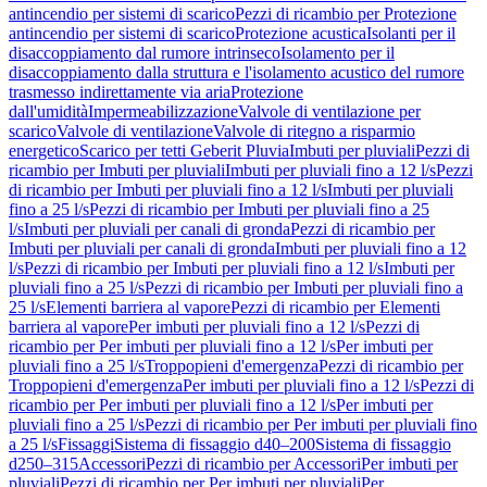
antincendio per sistemi di scarico
Pezzi di ricambio per Protezione
antincendio per sistemi di scarico
Protezione acustica
Isolanti per il
disaccoppiamento dal rumore intrinseco
Isolamento per il
disaccoppiamento dalla struttura e l'isolamento acustico del rumore
trasmesso indirettamente via aria
Protezione
dall'umidità
Impermeabilizzazione
Valvole di ventilazione per
scarico
Valvole di ventilazione
Valvole di ritegno a risparmio
energetico
Scarico per tetti Geberit Pluvia
Imbuti per pluviali
Pezzi di
ricambio per Imbuti per pluviali
Imbuti per pluviali fino a 12 l/s
Pezzi
di ricambio per Imbuti per pluviali fino a 12 l/s
Imbuti per pluviali
fino a 25 l/s
Pezzi di ricambio per Imbuti per pluviali fino a 25
l/s
Imbuti per pluviali per canali di gronda
Pezzi di ricambio per
Imbuti per pluviali per canali di gronda
Imbuti per pluviali fino a 12
l/s
Pezzi di ricambio per Imbuti per pluviali fino a 12 l/s
Imbuti per
pluviali fino a 25 l/s
Pezzi di ricambio per Imbuti per pluviali fino a
25 l/s
Elementi barriera al vapore
Pezzi di ricambio per Elementi
barriera al vapore
Per imbuti per pluviali fino a 12 l/s
Pezzi di
ricambio per Per imbuti per pluviali fino a 12 l/s
Per imbuti per
pluviali fino a 25 l/s
Troppopieni d'emergenza
Pezzi di ricambio per
Troppopieni d'emergenza
Per imbuti per pluviali fino a 12 l/s
Pezzi di
ricambio per Per imbuti per pluviali fino a 12 l/s
Per imbuti per
pluviali fino a 25 l/s
Pezzi di ricambio per Per imbuti per pluviali fino
a 25 l/s
Fissaggi
Sistema di fissaggio d40–200
Sistema di fissaggio
d250–315
Accessori
Pezzi di ricambio per Accessori
Per imbuti per
pluviali
Pezzi di ricambio per Per imbuti per pluviali
Per