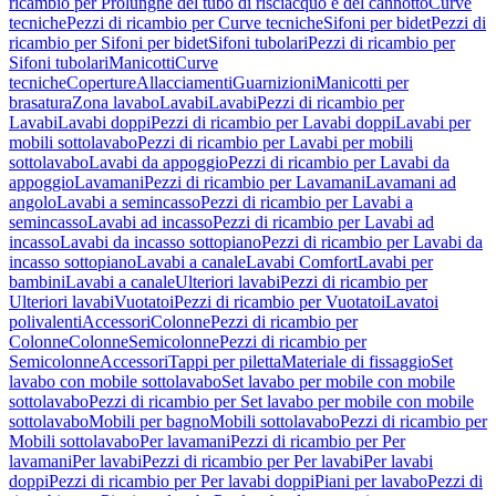
ricambio per Prolunghe del tubo di risciacquo e del cannotto
Curve
tecniche
Pezzi di ricambio per Curve tecniche
Sifoni per bidet
Pezzi di
ricambio per Sifoni per bidet
Sifoni tubolari
Pezzi di ricambio per
Sifoni tubolari
Manicotti
Curve
tecniche
Coperture
Allacciamenti
Guarnizioni
Manicotti per
brasatura
Zona lavabo
Lavabi
Lavabi
Pezzi di ricambio per
Lavabi
Lavabi doppi
Pezzi di ricambio per Lavabi doppi
Lavabi per
mobili sottolavabo
Pezzi di ricambio per Lavabi per mobili
sottolavabo
Lavabi da appoggio
Pezzi di ricambio per Lavabi da
appoggio
Lavamani
Pezzi di ricambio per Lavamani
Lavamani ad
angolo
Lavabi a semincasso
Pezzi di ricambio per Lavabi a
semincasso
Lavabi ad incasso
Pezzi di ricambio per Lavabi ad
incasso
Lavabi da incasso sottopiano
Pezzi di ricambio per Lavabi da
incasso sottopiano
Lavabi a canale
Lavabi Comfort
Lavabi per
bambini
Lavabi a canale
Ulteriori lavabi
Pezzi di ricambio per
Ulteriori lavabi
Vuotatoi
Pezzi di ricambio per Vuotatoi
Lavatoi
polivalenti
Accessori
Colonne
Pezzi di ricambio per
Colonne
Colonne
Semicolonne
Pezzi di ricambio per
Semicolonne
Accessori
Tappi per piletta
Materiale di fissaggio
Set
lavabo con mobile sottolavabo
Set lavabo per mobile con mobile
sottolavabo
Pezzi di ricambio per Set lavabo per mobile con mobile
sottolavabo
Mobili per bagno
Mobili sottolavabo
Pezzi di ricambio per
Mobili sottolavabo
Per lavamani
Pezzi di ricambio per Per
lavamani
Per lavabi
Pezzi di ricambio per Per lavabi
Per lavabi
doppi
Pezzi di ricambio per Per lavabi doppi
Piani per lavabo
Pezzi di