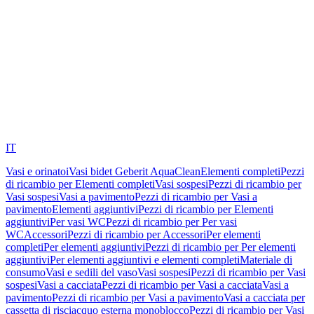
IT
Vasi e orinatoi
Vasi bidet Geberit AquaClean
Elementi completi
Pezzi
di ricambio per Elementi completi
Vasi sospesi
Pezzi di ricambio per
Vasi sospesi
Vasi a pavimento
Pezzi di ricambio per Vasi a
pavimento
Elementi aggiuntivi
Pezzi di ricambio per Elementi
aggiuntivi
Per vasi WC
Pezzi di ricambio per Per vasi
WC
Accessori
Pezzi di ricambio per Accessori
Per elementi
completi
Per elementi aggiuntivi
Pezzi di ricambio per Per elementi
aggiuntivi
Per elementi aggiuntivi e elementi completi
Materiale di
consumo
Vasi e sedili del vaso
Vasi sospesi
Pezzi di ricambio per Vasi
sospesi
Vasi a cacciata
Pezzi di ricambio per Vasi a cacciata
Vasi a
pavimento
Pezzi di ricambio per Vasi a pavimento
Vasi a cacciata per
cassetta di risciacquo esterna monoblocco
Pezzi di ricambio per Vasi