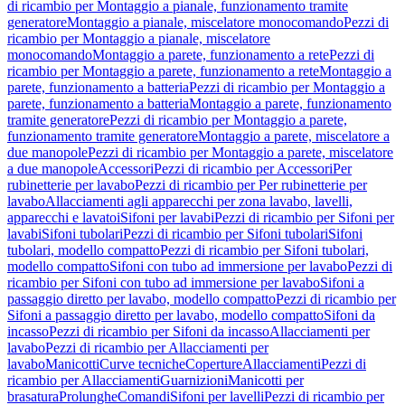
di ricambio per Montaggio a pianale, funzionamento tramite
generatore
Montaggio a pianale, miscelatore monocomando
Pezzi di
ricambio per Montaggio a pianale, miscelatore
monocomando
Montaggio a parete, funzionamento a rete
Pezzi di
ricambio per Montaggio a parete, funzionamento a rete
Montaggio a
parete, funzionamento a batteria
Pezzi di ricambio per Montaggio a
parete, funzionamento a batteria
Montaggio a parete, funzionamento
tramite generatore
Pezzi di ricambio per Montaggio a parete,
funzionamento tramite generatore
Montaggio a parete, miscelatore a
due manopole
Pezzi di ricambio per Montaggio a parete, miscelatore
a due manopole
Accessori
Pezzi di ricambio per Accessori
Per
rubinetterie per lavabo
Pezzi di ricambio per Per rubinetterie per
lavabo
Allacciamenti agli apparecchi per zona lavabo, lavelli,
apparecchi e lavatoi
Sifoni per lavabi
Pezzi di ricambio per Sifoni per
lavabi
Sifoni tubolari
Pezzi di ricambio per Sifoni tubolari
Sifoni
tubolari, modello compatto
Pezzi di ricambio per Sifoni tubolari,
modello compatto
Sifoni con tubo ad immersione per lavabo
Pezzi di
ricambio per Sifoni con tubo ad immersione per lavabo
Sifoni a
passaggio diretto per lavabo, modello compatto
Pezzi di ricambio per
Sifoni a passaggio diretto per lavabo, modello compatto
Sifoni da
incasso
Pezzi di ricambio per Sifoni da incasso
Allacciamenti per
lavabo
Pezzi di ricambio per Allacciamenti per
lavabo
Manicotti
Curve tecniche
Coperture
Allacciamenti
Pezzi di
ricambio per Allacciamenti
Guarnizioni
Manicotti per
brasatura
Prolunghe
Comandi
Sifoni per lavelli
Pezzi di ricambio per