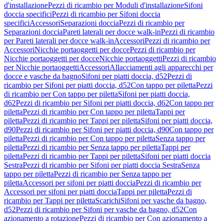
d'installazione
Pezzi di ricambio per Moduli d'installazione
Sifoni
doccia specifici
Pezzi di ricambio per Sifoni doccia
specifici
Accessori
Separazioni doccia
Pezzi di ricambio per
Separazioni doccia
Pareti laterali per docce walk-in
Pezzi di ricambio
per Pareti laterali per docce walk-in
Accessori
Pezzi di ricambio per
Accessori
Nicchie portaoggetti per docce
Pezzi di ricambio per
Nicchie portaoggetti per docce
Nicchie portaoggetti
Pezzi di ricambio
per Nicchie portaoggetti
Accessori
Allacciamenti agli apparecchi per
docce e vasche da bagno
Sifoni per piatti doccia, d52
Pezzi di
ricambio per Sifoni per piatti doccia, d52
Con tappo per piletta
Pezzi
di ricambio per Con tappo per piletta
Sifoni per piatti doccia,
d62
Pezzi di ricambio per Sifoni per piatti doccia, d62
Con tappo per
piletta
Pezzi di ricambio per Con tappo per piletta
Tappi per
piletta
Pezzi di ricambio per Tappi per piletta
Sifoni per piatti doccia,
d90
Pezzi di ricambio per Sifoni per piatti doccia, d90
Con tappo per
piletta
Pezzi di ricambio per Con tappo per piletta
Senza tappo per
piletta
Pezzi di ricambio per Senza tappo per piletta
Tappi per
piletta
Pezzi di ricambio per Tappi per piletta
Sifoni per piatti doccia
Sestra
Pezzi di ricambio per Sifoni per piatti doccia Sestra
Senza
tappo per piletta
Pezzi di ricambio per Senza tappo per
piletta
Accessori per sifoni per piatti doccia
Pezzi di ricambio per
Accessori per sifoni per piatti doccia
Tappi per piletta
Pezzi di
ricambio per Tappi per piletta
Scarichi
Sifoni per vasche da bagno,
d52
Pezzi di ricambio per Sifoni per vasche da bagno, d52
Con
azionamento a rotazione
Pezzi di ricambio per Con azionamento a