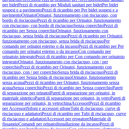
per bidet
Pezzi di ricambio per Moduli sanitari per bidet
Per bidet
sospesi e a pavimento
Pezzi di ricambio per Per bidet sospesi e a
pavimento
Orinatoi
Orinatoi, funzionamento con risciacquo, con
bordo di risciacquo
Pezzi di ricambio per Orinatoi, funzionamento
con risciacquo, con bordo di risciacquo
Senza coperchio
Pezzi di
ricambio per Senza coperchio
Orinatoi, funzionamento con
risciacquo, senza brida di risciacquo
Pezzi di ricambio per Orinatoi,
funzionamento con risciacquo, senza brida di risciacquo
Per
comando per orinatoi esterno o da incasso
Pezzi di ricambio per Per
comando per orinatoi esterno o da incasso
Con comando per
orinatoio integrato
Pezzi di ricambio per Con comando per orinatoio
integrato
Orinatoi, funzionamento con risciacquo, con / per
coperchio
Pezzi di ricambio per Orinatoi, funzionamento con
risciacquo, con / per coperchio
Senza brida di risciacquo
Pezzi di
ricambio per Senza brida di risciacquo
Orinatoi, funzionamento
senza acqua
Pezzi di ricambio per Orinatoi, funzionamento senza
acqua
Senza coperchio
Pezzi di ricambio per Senza coperchio
Pareti
di separazione per orinatoi
Pareti di separazione per orinatoi, in
materiale sintetico
Pareti di separazione per orinatoi, in vetro
Pareti di
separazione per orinatoi, in vetrochina
Accessori
Pezzi di ricambio
per Accessori
Sifoni e accessori sifone
Tubi di risciacquo, curve di
risciacquo e adattatori
Pezzi di ricambio per Tubi di risciacquo, curve
di risciacquo e adattatori
Accessori per erogatore
Materiale di
fissaggio
Comandi per orinatoi
Installazione da incasso
Pezzi di