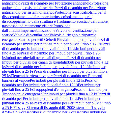
antincendio
Pezzi di ricambio per Protezione antincendio
Protezione
antincendio per sistemi di scarico
Pezzi di ricambio per Protezione
antincendio per sistemi di scarico
Protezione acustica
Isolanti per il
disaccoppiamento dal rumore intrinseco
Isolamento per il
disaccoppiamento dalla struttura e l'isolamento acustico del rumore
trasmesso indirettamente via aria
Protezione
dall'umidità
Impermeabilizzazione
Valvole di ventilazione per
scarico
Valvole di ventilazione
Valvole di ritegno a risparmio
energetico
Scarico per tetti Geberit Pluvia
Imbuti per pluviali
Pezzi di
ricambio per Imbuti per pluviali
Imbuti per pluviali fino a 12 l/s
Pezzi
di ricambio per Imbuti per pluviali fino a 12 l/s
Imbuti per pluviali
fino a 25 l/s
Pezzi di ricambio per Imbuti per pluviali fino a 25
l/s
Imbuti per pluviali per canali di gronda
Pezzi di ricambio per
Imbuti per pluviali per canali di gronda
Imbuti per pluviali fino a 12
l/s
Pezzi di ricambio per Imbuti per pluviali fino a 12 l/s
Imbuti per
pluviali fino a 25 l/s
Pezzi di ricambio per Imbuti per pluviali fino a
25 l/s
Elementi barriera al vapore
Pezzi di ricambio per Elementi
barriera al vapore
Per imbuti per pluviali fino a 12 l/s
Pezzi di
ricambio per Per imbuti per pluviali fino a 12 l/s
Per imbuti per
pluviali fino a 25 l/s
Troppopieni d'emergenza
Pezzi di ricambio per
Troppopieni d'emergenza
Per imbuti per pluviali fino a 12 l/s
Pezzi di
ricambio per Per imbuti per pluviali fino a 12 l/s
Per imbuti per
pluviali fino a 25 l/s
Pezzi di ricambio per Per imbuti per pluviali fino
a 25 l/s
Fissaggi
Sistema di fissaggio d40–200
Sistema di fissaggio
d250–315
Accessori
Pezzi di ricambio per Accessori
Per imbuti per