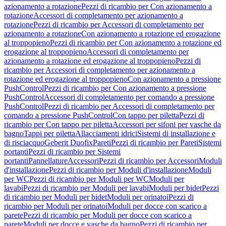
azionamento a rotazione
Pezzi di ricambio per Con azionamento a
rotazione
Accessori di completamento per azionamento a
rotazione
Pezzi di ricambio per Accessori di completamento per
azionamento a rotazione
Con azionamento a rotazione ed erogazione
al troppopieno
Pezzi di ricambio per Con azionamento a rotazione ed
erogazione al troppopieno
Accessori di completamento per
azionamento a rotazione ed erogazione al troppopieno
Pezzi di
ricambio per Accessori di completamento per azionamento a
rotazione ed erogazione al troppopieno
Con azionamento a pressione
PushControl
Pezzi di ricambio per Con azionamento a pressione
PushControl
Accessori di completamento per comando a pressione
PushControl
Pezzi di ricambio per Accessori di completamento per
comando a pressione PushControl
Con tappo per piletta
Pezzi di
ricambio per Con tappo per piletta
Accessori per sifoni per vasche da
bagno
Tappi per piletta
Allacciamenti idrici
Sistemi di installazione e
di risciacquo
Geberit Duofix
Pareti
Pezzi di ricambio per Pareti
Sistemi
portanti
Pezzi di ricambio per Sistemi
portanti
Pannellature
Accessori
Pezzi di ricambio per Accessori
Moduli
d'installazione
Pezzi di ricambio per Moduli d'installazione
Moduli
per WC
Pezzi di ricambio per Moduli per WC
Moduli per
lavabi
Pezzi di ricambio per Moduli per lavabi
Moduli per bidet
Pezzi
di ricambio per Moduli per bidet
Moduli per orinatoi
Pezzi di
ricambio per Moduli per orinatoi
Moduli per docce con scarico a
parete
Pezzi di ricambio per Moduli per docce con scarico a
parete
Moduli per docce e vasche da bagno
Pezzi di ricambio per