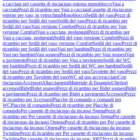
a cacciata per cassetta di risciacquo esterna monoblocco
Vasi a
cacciata
Pezzi di ricambio per Vasi a cacciata
Cassette di risciacquo
esterne per vasi, in vetrochina
Monoblocco
Sedili del vaso
Pezzi di
ricambio per Sedili del vaso
Sedili del vaso
Pezzi di ricambio per
Sedili del vaso
Vasi versione Comfort
Pezzi di ricambio per Vasi
versione Comfort
Vasi a cacciata, prolungati
Pezzi di ricambio per
Vasi a cacciata, prolungati
Sedili del vaso versione Comfort
Pezzi di
ricambio per Sedili del vaso versione Comfort
Sedili del vaso
Pezzi di
ricambio per Sedili del vaso
Vasi per bambini
Pezzi di ricambio per
Vasi per bambini
Vasi sospesi
Pezzi di ricambio per Vasi sospesi
Vasi
a pavimento
Pezzi di ricambio per Vasi a pavimento
Sedili del WC
per bambini
Pezzi di ricambio per Sedili del WC per bambini
Sedili
del vaso
Pezzi di ricambio per Sedili del vaso
Tavolette del vaso
Pezzi
di ricambio per Tavolette del vaso
WC ad uso accovacciato
Con
risciacquo
Accessori
Allacciamenti
Materiale di fissaggio
Ulteriori
accessori
Bidet
Bidet sospesi
Pezzi di ricambio per Bidet sospesi
Bidet
a pavimento
Pezzi di ricambio per Bidet a pavimento
Accessori
Pezzi
di ricambio per Accessori
Placche di comando e comandi per
WC
Placche di comando
Pezzi di ricambio per Placche di
comando
Per cassette di risciacquo da incasso Sigma
Pezzi di
ricambio per Per cassette di risciacquo da incasso Sigma
Per cassette
di risciacquo da incasso Omega
Pezzi di ricambio per Per cassette di
risciacquo da incasso Omega
Per cassette di risciacquo da incasso
Twinline
Pezzi di ricambio per Per cassette di risciacquo da incasso
Twinline
Per cassette di risciacquo da incasso 300T
Pezzi di ricambio