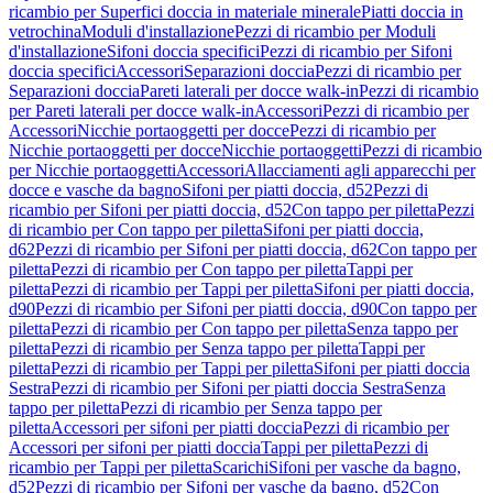
ricambio per Superfici doccia in materiale minerale
Piatti doccia in
vetrochina
Moduli d'installazione
Pezzi di ricambio per Moduli
d'installazione
Sifoni doccia specifici
Pezzi di ricambio per Sifoni
doccia specifici
Accessori
Separazioni doccia
Pezzi di ricambio per
Separazioni doccia
Pareti laterali per docce walk-in
Pezzi di ricambio
per Pareti laterali per docce walk-in
Accessori
Pezzi di ricambio per
Accessori
Nicchie portaoggetti per docce
Pezzi di ricambio per
Nicchie portaoggetti per docce
Nicchie portaoggetti
Pezzi di ricambio
per Nicchie portaoggetti
Accessori
Allacciamenti agli apparecchi per
docce e vasche da bagno
Sifoni per piatti doccia, d52
Pezzi di
ricambio per Sifoni per piatti doccia, d52
Con tappo per piletta
Pezzi
di ricambio per Con tappo per piletta
Sifoni per piatti doccia,
d62
Pezzi di ricambio per Sifoni per piatti doccia, d62
Con tappo per
piletta
Pezzi di ricambio per Con tappo per piletta
Tappi per
piletta
Pezzi di ricambio per Tappi per piletta
Sifoni per piatti doccia,
d90
Pezzi di ricambio per Sifoni per piatti doccia, d90
Con tappo per
piletta
Pezzi di ricambio per Con tappo per piletta
Senza tappo per
piletta
Pezzi di ricambio per Senza tappo per piletta
Tappi per
piletta
Pezzi di ricambio per Tappi per piletta
Sifoni per piatti doccia
Sestra
Pezzi di ricambio per Sifoni per piatti doccia Sestra
Senza
tappo per piletta
Pezzi di ricambio per Senza tappo per
piletta
Accessori per sifoni per piatti doccia
Pezzi di ricambio per
Accessori per sifoni per piatti doccia
Tappi per piletta
Pezzi di
ricambio per Tappi per piletta
Scarichi
Sifoni per vasche da bagno,
d52
Pezzi di ricambio per Sifoni per vasche da bagno, d52
Con