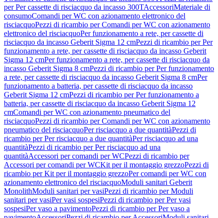
per Per cassette di risciacquo da incasso 300T
Accessori
Materiale di
consumo
Comandi per WC con azionamento elettronico del
risciacquo
Pezzi di ricambio per Comandi per WC con azionamento
elettronico del risciacquo
Per funzionamento a rete, per cassette di
risciacquo da incasso Geberit Sigma 12 cm
Pezzi di ricambio per Per
funzionamento a rete, per cassette di risciacquo da incasso Geberit
Sigma 12 cm
Per funzionamento a rete, per cassette di risciacquo da
incasso Geberit Sigma 8 cm
Pezzi di ricambio per Per funzionamento
a rete, per cassette di risciacquo da incasso Geberit Sigma 8 cm
Per
funzionamento a batteria, per cassette di risciacquo da incasso
Geberit Sigma 12 cm
Pezzi di ricambio per Per funzionamento a
batteria, per cassette di risciacquo da incasso Geberit Sigma 12
cm
Comandi per WC con azionamento pneumatico del
risciacquo
Pezzi di ricambio per Comandi per WC con azionamento
pneumatico del risciacquo
Per risciacquo a due quantità
Pezzi di
ricambio per Per risciacquo a due quantità
Per risciacquo ad una
quantità
Pezzi di ricambio per Per risciacquo ad una
quantità
Accessori per comandi per WC
Pezzi di ricambio per
Accessori per comandi per WC
Kit per il montaggio grezzo
Pezzi di
ricambio per Kit per il montaggio grezzo
Per comandi per WC con
azionamento elettronico del risciacquo
Moduli sanitari Geberit
Monolith
Moduli sanitari per vasi
Pezzi di ricambio per Moduli
sanitari per vasi
Per vasi sospesi
Pezzi di ricambio per Per vasi
sospesi
Per vaso a pavimento
Pezzi di ricambio per Per vaso a
pavimento
Accessori
Pezzi di ricambio per Accessori
Moduli sanitari