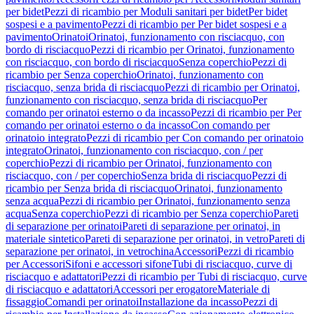
per bidet
Pezzi di ricambio per Moduli sanitari per bidet
Per bidet
sospesi e a pavimento
Pezzi di ricambio per Per bidet sospesi e a
pavimento
Orinatoi
Orinatoi, funzionamento con risciacquo, con
bordo di risciacquo
Pezzi di ricambio per Orinatoi, funzionamento
con risciacquo, con bordo di risciacquo
Senza coperchio
Pezzi di
ricambio per Senza coperchio
Orinatoi, funzionamento con
risciacquo, senza brida di risciacquo
Pezzi di ricambio per Orinatoi,
funzionamento con risciacquo, senza brida di risciacquo
Per
comando per orinatoi esterno o da incasso
Pezzi di ricambio per Per
comando per orinatoi esterno o da incasso
Con comando per
orinatoio integrato
Pezzi di ricambio per Con comando per orinatoio
integrato
Orinatoi, funzionamento con risciacquo, con / per
coperchio
Pezzi di ricambio per Orinatoi, funzionamento con
risciacquo, con / per coperchio
Senza brida di risciacquo
Pezzi di
ricambio per Senza brida di risciacquo
Orinatoi, funzionamento
senza acqua
Pezzi di ricambio per Orinatoi, funzionamento senza
acqua
Senza coperchio
Pezzi di ricambio per Senza coperchio
Pareti
di separazione per orinatoi
Pareti di separazione per orinatoi, in
materiale sintetico
Pareti di separazione per orinatoi, in vetro
Pareti di
separazione per orinatoi, in vetrochina
Accessori
Pezzi di ricambio
per Accessori
Sifoni e accessori sifone
Tubi di risciacquo, curve di
risciacquo e adattatori
Pezzi di ricambio per Tubi di risciacquo, curve
di risciacquo e adattatori
Accessori per erogatore
Materiale di
fissaggio
Comandi per orinatoi
Installazione da incasso
Pezzi di