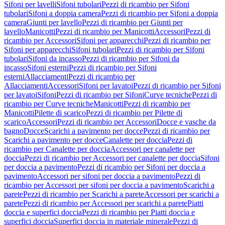
Sifoni per lavelli
Sifoni tubolari
Pezzi di ricambio per Sifoni
tubolari
Sifoni a doppia camera
Pezzi di ricambio per Sifoni a doppia
camera
Giunti per lavello
Pezzi di ricambio per Giunti per
lavello
Manicotti
Pezzi di ricambio per Manicotti
Accessori
Pezzi di
ricambio per Accessori
Sifoni per apparecchi
Pezzi di ricambio per
Sifoni per apparecchi
Sifoni tubolari
Pezzi di ricambio per Sifoni
tubolari
Sifoni da incasso
Pezzi di ricambio per Sifoni da
incasso
Sifoni esterni
Pezzi di ricambio per Sifoni
esterni
Allacciamenti
Pezzi di ricambio per
Allacciamenti
Accessori
Sifoni per lavatoi
Pezzi di ricambio per Sifoni
per lavatoi
Sifoni
Pezzi di ricambio per Sifoni
Curve tecniche
Pezzi di
ricambio per Curve tecniche
Manicotti
Pezzi di ricambio per
Manicotti
Pilette di scarico
Pezzi di ricambio per Pilette di
scarico
Accessori
Pezzi di ricambio per Accessori
Docce e vasche da
bagno
Docce
Scarichi a pavimento per docce
Pezzi di ricambio per
Scarichi a pavimento per docce
Canalette per doccia
Pezzi di
ricambio per Canalette per doccia
Accessori per canalette per
doccia
Pezzi di ricambio per Accessori per canalette per doccia
Sifoni
per doccia a pavimento
Pezzi di ricambio per Sifoni per doccia a
pavimento
Accessori per sifoni per doccia a pavimento
Pezzi di
ricambio per Accessori per sifoni per doccia a pavimento
Scarichi a
parete
Pezzi di ricambio per Scarichi a parete
Accessori per scarichi a
parete
Pezzi di ricambio per Accessori per scarichi a parete
Piatti
doccia e superfici doccia
Pezzi di ricambio per Piatti doccia e
superfici doccia
Superfici doccia in materiale minerale
Pezzi di