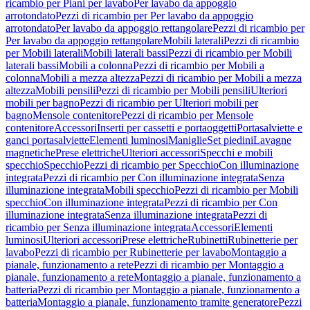
ricambio per Piani per lavabo
Per lavabo da appoggio
arrotondato
Pezzi di ricambio per Per lavabo da appoggio
arrotondato
Per lavabo da appoggio rettangolare
Pezzi di ricambio per
Per lavabo da appoggio rettangolare
Mobili laterali
Pezzi di ricambio
per Mobili laterali
Mobili laterali bassi
Pezzi di ricambio per Mobili
laterali bassi
Mobili a colonna
Pezzi di ricambio per Mobili a
colonna
Mobili a mezza altezza
Pezzi di ricambio per Mobili a mezza
altezza
Mobili pensili
Pezzi di ricambio per Mobili pensili
Ulteriori
mobili per bagno
Pezzi di ricambio per Ulteriori mobili per
bagno
Mensole contenitore
Pezzi di ricambio per Mensole
contenitore
Accessori
Inserti per cassetti e portaoggetti
Portasalviette e
ganci portasalviette
Elementi luminosi
Maniglie
Set piedini
Lavagne
magnetiche
Prese elettriche
Ulteriori accessori
Specchi e mobili
specchio
Specchio
Pezzi di ricambio per Specchio
Con illuminazione
integrata
Pezzi di ricambio per Con illuminazione integrata
Senza
illuminazione integrata
Mobili specchio
Pezzi di ricambio per Mobili
specchio
Con illuminazione integrata
Pezzi di ricambio per Con
illuminazione integrata
Senza illuminazione integrata
Pezzi di
ricambio per Senza illuminazione integrata
Accessori
Elementi
luminosi
Ulteriori accessori
Prese elettriche
Rubinetti
Rubinetterie per
lavabo
Pezzi di ricambio per Rubinetterie per lavabo
Montaggio a
pianale, funzionamento a rete
Pezzi di ricambio per Montaggio a
pianale, funzionamento a rete
Montaggio a pianale, funzionamento a
batteria
Pezzi di ricambio per Montaggio a pianale, funzionamento a
batteria
Montaggio a pianale, funzionamento tramite generatore
Pezzi