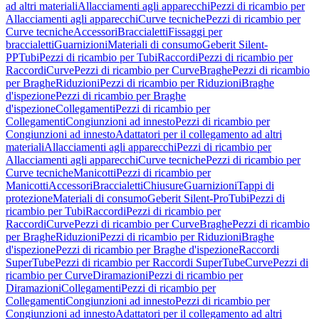
ad altri materiali
Allacciamenti agli apparecchi
Pezzi di ricambio per
Allacciamenti agli apparecchi
Curve tecniche
Pezzi di ricambio per
Curve tecniche
Accessori
Braccialetti
Fissaggi per
braccialetti
Guarnizioni
Materiali di consumo
Geberit Silent-
PP
Tubi
Pezzi di ricambio per Tubi
Raccordi
Pezzi di ricambio per
Raccordi
Curve
Pezzi di ricambio per Curve
Braghe
Pezzi di ricambio
per Braghe
Riduzioni
Pezzi di ricambio per Riduzioni
Braghe
d'ispezione
Pezzi di ricambio per Braghe
d'ispezione
Collegamenti
Pezzi di ricambio per
Collegamenti
Congiunzioni ad innesto
Pezzi di ricambio per
Congiunzioni ad innesto
Adattatori per il collegamento ad altri
materiali
Allacciamenti agli apparecchi
Pezzi di ricambio per
Allacciamenti agli apparecchi
Curve tecniche
Pezzi di ricambio per
Curve tecniche
Manicotti
Pezzi di ricambio per
Manicotti
Accessori
Braccialetti
Chiusure
Guarnizioni
Tappi di
protezione
Materiali di consumo
Geberit Silent-Pro
Tubi
Pezzi di
ricambio per Tubi
Raccordi
Pezzi di ricambio per
Raccordi
Curve
Pezzi di ricambio per Curve
Braghe
Pezzi di ricambio
per Braghe
Riduzioni
Pezzi di ricambio per Riduzioni
Braghe
d'ispezione
Pezzi di ricambio per Braghe d'ispezione
Raccordi
SuperTube
Pezzi di ricambio per Raccordi SuperTube
Curve
Pezzi di
ricambio per Curve
Diramazioni
Pezzi di ricambio per
Diramazioni
Collegamenti
Pezzi di ricambio per
Collegamenti
Congiunzioni ad innesto
Pezzi di ricambio per
Congiunzioni ad innesto
Adattatori per il collegamento ad altri