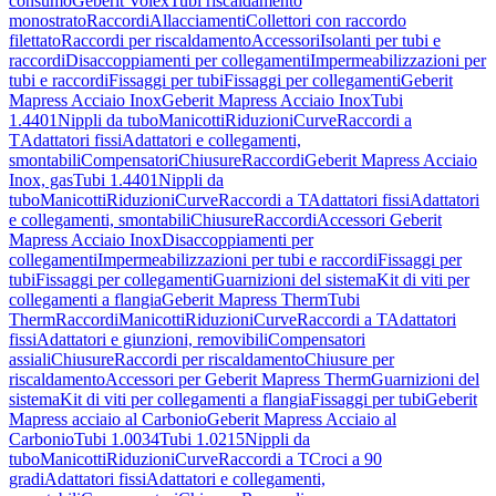
consumo
Geberit Volex
Tubi riscaldamento
monostrato
Raccordi
Allacciamenti
Collettori con raccordo
filettato
Raccordi per riscaldamento
Accessori
Isolanti per tubi e
raccordi
Disaccoppiamenti per collegamenti
Impermeabilizzazioni per
tubi e raccordi
Fissaggi per tubi
Fissaggi per collegamenti
Geberit
Mapress Acciaio Inox
Geberit Mapress Acciaio Inox
Tubi
1.4401
Nippli da tubo
Manicotti
Riduzioni
Curve
Raccordi a
T
Adattatori fissi
Adattatori e collegamenti,
smontabili
Compensatori
Chiusure
Raccordi
Geberit Mapress Acciaio
Inox, gas
Tubi 1.4401
Nippli da
tubo
Manicotti
Riduzioni
Curve
Raccordi a T
Adattatori fissi
Adattatori
e collegamenti, smontabili
Chiusure
Raccordi
Accessori Geberit
Mapress Acciaio Inox
Disaccoppiamenti per
collegamenti
Impermeabilizzazioni per tubi e raccordi
Fissaggi per
tubi
Fissaggi per collegamenti
Guarnizioni del sistema
Kit di viti per
collegamenti a flangia
Geberit Mapress Therm
Tubi
Therm
Raccordi
Manicotti
Riduzioni
Curve
Raccordi a T
Adattatori
fissi
Adattatori e giunzioni, removibili
Compensatori
assiali
Chiusure
Raccordi per riscaldamento
Chiusure per
riscaldamento
Accessori per Geberit Mapress Therm
Guarnizioni del
sistema
Kit di viti per collegamenti a flangia
Fissaggi per tubi
Geberit
Mapress acciaio al Carbonio
Geberit Mapress Acciaio al
Carbonio
Tubi 1.0034
Tubi 1.0215
Nippli da
tubo
Manicotti
Riduzioni
Curve
Raccordi a T
Croci a 90
gradi
Adattatori fissi
Adattatori e collegamenti,