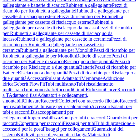
galleggiante e batterie di scarico
Rubinetti a galleggiante
Pezzi di
ricambio per Rubinetti a galleggiante
Rubinetti a galleggiante per
cassette di risciacquo esterne
Pezzi di ricambio per Rubinetti a
galleggiante per cassette di risciacquo esterne
Rubinetti a
galleggiante per cassette di risciacquo da incasso
Pezzi di ricambio
per Rubinetti a galleggiante per cassette di risciacquo da
incasso
Rubinetti a galleggiante per cassette in ceramica
Pezzi di
ricambio per Rubinetti a galleggiante per cassette in
ceramica
Rubinetti a galleggiante per Monolith
Pezzi di ricambio per
Rubinetti a galleggiante per Monolith
Batterie di scarico
Pezzi di
ricambio per Batterie di scarico
Risciacquo a due quantità
Pezzi di
ricambio per Risciacquo a due quantità
Batterie
Pezzi di ricambio per
Batterie
Risciacquo a due quantità
Pezzi di ricambio per Risciacquo a
due quantità
Accessori
Pulsanti
Adattatori
Membrane
Adduzione
idrica
Geberit FlowFit
Tubi multistrato
Tubi riscaldamento
multistrato
Tubi monostrato
Raccordi
Giunti
Riduzioni
Curve
Raccordi
a T
Adattatori fissi
Adattatori e collegamenti,
smontabili
Chiusure
Raccordi
Collettori con raccordo filettato
Raccordi
per riscaldamento
Chiusure per riscaldamento
Accessori
Isolanti per
tubi e raccordi
Disaccoppiamenti per
collegamenti
Impermeabilizzazioni per tubi e raccordi
Guarnizioni per
raccordi
Copertura per raccordi
Fissaggi per tubi
Tubi di protezione e
accessori per la posa
Fissaggi per collegamenti
Guarnizioni del
sistema
Kit di viti per collegamenti a flangia
Materiali di