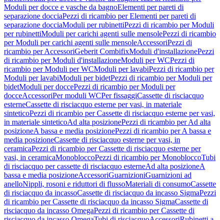
Moduli per docce e vasche da bagno
Elementi per pareti di
separazione doccia
Pezzi di ricambio per Elementi per pareti di
separazione doccia
Moduli per rubinetti
Pezzi di ricambio per Moduli
per rubinetti
Moduli per carichi agenti sulle mensole
Pezzi di ricambio
per Moduli per carichi agenti sulle mensole
Accessori
Pezzi di
ricambio per Accessori
Geberit Combifix
Moduli d'installazione
Pezzi
di ricambio per Moduli d'installazione
Moduli per WC
Pezzi di
ricambio per Moduli per WC
Moduli per lavabi
Pezzi di ricambio per
Moduli per lavabi
Moduli per bidet
Pezzi di ricambio per Moduli per
bidet
Moduli per docce
Pezzi di ricambio per Moduli per
docce
Accessori
Per moduli WC
Per fissaggi
Cassette di risciacquo
esterne
Cassette di risciacquo esterne per vasi, in materiale
sintetico
Pezzi di ricambio per Cassette di risciacquo esterne per vasi,
in materiale sintetico
Ad alta posizione
Pezzi di ricambio per Ad alta
posizione
A bassa e media posizione
Pezzi di ricambio per A bassa e
media posizione
Cassette di risciacquo esterne per vasi, in
ceramica
Pezzi di ricambio per Cassette di risciacquo esterne per
vasi, in ceramica
Monoblocco
Pezzi di ricambio per Monoblocco
Tubi
di risciacquo per cassette di risciacquo esterne
Ad alta posizione
A
bassa e media posizione
Accessori
Guarnizioni
Guarnizioni ad
anello
Nippli, rosoni e riduttori di flusso
Materiali di consumo
Cassette
di risciacquo da incasso
Cassette di risciacquo da incasso Sigma
Pezzi
di ricambio per Cassette di risciacquo da incasso Sigma
Cassette di
risciacquo da incasso Omega
Pezzi di ricambio per Cassette di
risciacquo da incasso Omega
Tubi di risciacquo
Accessori
Rubinetti a