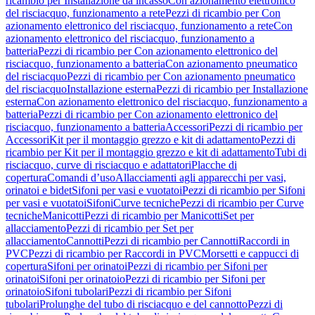
ricambio per Installazione da incasso
Con azionamento elettronico
del risciacquo, funzionamento a rete
Pezzi di ricambio per Con
azionamento elettronico del risciacquo, funzionamento a rete
Con
azionamento elettronico del risciacquo, funzionamento a
batteria
Pezzi di ricambio per Con azionamento elettronico del
risciacquo, funzionamento a batteria
Con azionamento pneumatico
del risciacquo
Pezzi di ricambio per Con azionamento pneumatico
del risciacquo
Installazione esterna
Pezzi di ricambio per Installazione
esterna
Con azionamento elettronico del risciacquo, funzionamento a
batteria
Pezzi di ricambio per Con azionamento elettronico del
risciacquo, funzionamento a batteria
Accessori
Pezzi di ricambio per
Accessori
Kit per il montaggio grezzo e kit di adattamento
Pezzi di
ricambio per Kit per il montaggio grezzo e kit di adattamento
Tubi di
risciacquo, curve di risciacquo e adattatori
Placche di
copertura
Comandi d’uso
Allacciamenti agli apparecchi per vasi,
orinatoi e bidet
Sifoni per vasi e vuotatoi
Pezzi di ricambio per Sifoni
per vasi e vuotatoi
Sifoni
Curve tecniche
Pezzi di ricambio per Curve
tecniche
Manicotti
Pezzi di ricambio per Manicotti
Set per
allacciamento
Pezzi di ricambio per Set per
allacciamento
Cannotti
Pezzi di ricambio per Cannotti
Raccordi in
PVC
Pezzi di ricambio per Raccordi in PVC
Morsetti e cappucci di
copertura
Sifoni per orinatoi
Pezzi di ricambio per Sifoni per
orinatoi
Sifoni per orinatoio
Pezzi di ricambio per Sifoni per
orinatoio
Sifoni tubolari
Pezzi di ricambio per Sifoni
tubolari
Prolunghe del tubo di risciacquo e del cannotto
Pezzi di