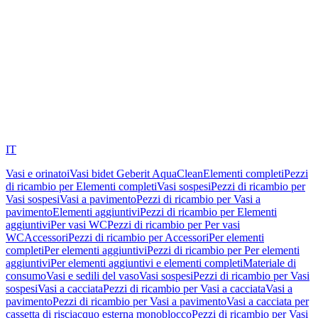
IT
Vasi e orinatoi
Vasi bidet Geberit AquaClean
Elementi completi
Pezzi
di ricambio per Elementi completi
Vasi sospesi
Pezzi di ricambio per
Vasi sospesi
Vasi a pavimento
Pezzi di ricambio per Vasi a
pavimento
Elementi aggiuntivi
Pezzi di ricambio per Elementi
aggiuntivi
Per vasi WC
Pezzi di ricambio per Per vasi
WC
Accessori
Pezzi di ricambio per Accessori
Per elementi
completi
Per elementi aggiuntivi
Pezzi di ricambio per Per elementi
aggiuntivi
Per elementi aggiuntivi e elementi completi
Materiale di
consumo
Vasi e sedili del vaso
Vasi sospesi
Pezzi di ricambio per Vasi
sospesi
Vasi a cacciata
Pezzi di ricambio per Vasi a cacciata
Vasi a
pavimento
Pezzi di ricambio per Vasi a pavimento
Vasi a cacciata per
cassetta di risciacquo esterna monoblocco
Pezzi di ricambio per Vasi