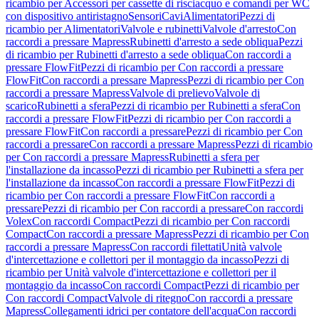
ricambio per Accessori per cassette di risciacquo e comandi per WC
con dispositivo antiristagno
Sensori
Cavi
Alimentatori
Pezzi di
ricambio per Alimentatori
Valvole e rubinetti
Valvole d'arresto
Con
raccordi a pressare Mapress
Rubinetti d'arresto a sede obliqua
Pezzi
di ricambio per Rubinetti d'arresto a sede obliqua
Con raccordi a
pressare FlowFit
Pezzi di ricambio per Con raccordi a pressare
FlowFit
Con raccordi a pressare Mapress
Pezzi di ricambio per Con
raccordi a pressare Mapress
Valvole di prelievo
Valvole di
scarico
Rubinetti a sfera
Pezzi di ricambio per Rubinetti a sfera
Con
raccordi a pressare FlowFit
Pezzi di ricambio per Con raccordi a
pressare FlowFit
Con raccordi a pressare
Pezzi di ricambio per Con
raccordi a pressare
Con raccordi a pressare Mapress
Pezzi di ricambio
per Con raccordi a pressare Mapress
Rubinetti a sfera per
l'installazione da incasso
Pezzi di ricambio per Rubinetti a sfera per
l'installazione da incasso
Con raccordi a pressare FlowFit
Pezzi di
ricambio per Con raccordi a pressare FlowFit
Con raccordi a
pressare
Pezzi di ricambio per Con raccordi a pressare
Con raccordi
Volex
Con raccordi Compact
Pezzi di ricambio per Con raccordi
Compact
Con raccordi a pressare Mapress
Pezzi di ricambio per Con
raccordi a pressare Mapress
Con raccordi filettati
Unità valvole
d'intercettazione e collettori per il montaggio da incasso
Pezzi di
ricambio per Unità valvole d'intercettazione e collettori per il
montaggio da incasso
Con raccordi Compact
Pezzi di ricambio per
Con raccordi Compact
Valvole di ritegno
Con raccordi a pressare
Mapress
Collegamenti idrici per contatore dell'acqua
Con raccordi