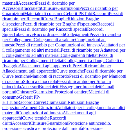
materiali
Accessori
Pezzi di ricambio per
Accessori
Braccialetti
Chiusure
Guarnizioni
Pezzi di ricambio per
Guarnizioni
Materiale di consumo
Geberit PE
Tubi
Raccordi
Pezzi di
ricambio per Raccordi
Curve
Braghe
Riduzioni
Braghe
d'ispezione
Pezzi di ricambio per Braghe d'ispezione
Raccordi
speciali
Pezzi di ricambio per Raccordi speciali
Raccordi
SuperTube
Curve
Raccordi speciali
Collegamenti
Pezzi di ricambio
per Collegamenti
Collegamenti a saldare
Congiunzioni ad
innesto
Pezzi di ricambio per Congiunzioni ad innesto
Adattatori per
il collegamento ad altri materiali
Pezzi di ricambio per Adattatori per
il collegamento ad altri materiali
Collegamenti filettati
Pezzi di
ricambio per Collegamenti filettati
Collegamenti a flangia
Colletti di
fissaggio
Allacciamenti agli apparecchi
Pezzi di ricambio per
Allacciamenti agli apparecchi
Curve tecniche
Pezzi di ricambio per
Curve tecniche
Manicotti di raccordo
Pezzi di ricambio per Manicotti
di raccordo
Sifoni a chiocciola
Pezzi di ricambio per Sifoni a
chiocciola
Accessori
Braccialetti
Fissaggi per braccialetti
Canali
portanti
Chiusure
Guarnizioni
Protezioni cantiere
Materiali di
consumo
Geberit PP-
HT
Tubi
Raccordi
Curve
Diramazioni
Riduzioni
Braghe
d'ispezione
Aumenti
Giunzioni
Adattatori per il collegamento ad altri
materiali
Congiunzioni ad innesto
Allacciamenti agli
apparecchi
Curve tecniche
Raccordi
diritti
Accessori
Chiusure
Guarnizioni
Protezione antincendio,
protezione acustica e protezione dall'umidità
Protezione