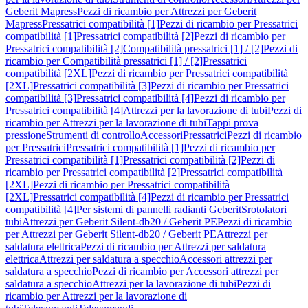
Geberit Mapress
Pezzi di ricambio per Attrezzi per Geberit
Mapress
Pressatrici compatibilità [1]
Pezzi di ricambio per Pressatrici
compatibilità [1]
Pressatrici compatibilità [2]
Pezzi di ricambio per
Pressatrici compatibilità [2]
Compatibilità pressatrici [1] / [2]
Pezzi di
ricambio per Compatibilità pressatrici [1] / [2]
Pressatrici
compatibilità [2XL]
Pezzi di ricambio per Pressatrici compatibilità
[2XL]
Pressatrici compatibilità [3]
Pezzi di ricambio per Pressatrici
compatibilità [3]
Pressatrici compatibilità [4]
Pezzi di ricambio per
Pressatrici compatibilità [4]
Attrezzi per la lavorazione di tubi
Pezzi di
ricambio per Attrezzi per la lavorazione di tubi
Tappi prova
pressione
Strumenti di controllo
Accessori
Pressatrici
Pezzi di ricambio
per Pressatrici
Pressatrici compatibilità [1]
Pezzi di ricambio per
Pressatrici compatibilità [1]
Pressatrici compatibilità [2]
Pezzi di
ricambio per Pressatrici compatibilità [2]
Pressatrici compatibilità
[2XL]
Pezzi di ricambio per Pressatrici compatibilità
[2XL]
Pressatrici compatibilità [4]
Pezzi di ricambio per Pressatrici
compatibilità [4]
Per sistemi di pannelli radianti Geberit
Srotolatori
tubi
Attrezzi per Geberit Silent-db20 / Geberit PE
Pezzi di ricambio
per Attrezzi per Geberit Silent-db20 / Geberit PE
Attrezzi per
saldatura elettrica
Pezzi di ricambio per Attrezzi per saldatura
elettrica
Attrezzi per saldatura a specchio
Accessori attrezzi per
saldatura a specchio
Pezzi di ricambio per Accessori attrezzi per
saldatura a specchio
Attrezzi per la lavorazione di tubi
Pezzi di
ricambio per Attrezzi per la lavorazione di