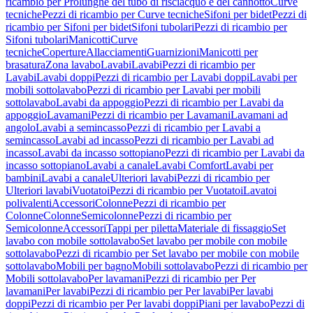
ricambio per Prolunghe del tubo di risciacquo e del cannotto
Curve
tecniche
Pezzi di ricambio per Curve tecniche
Sifoni per bidet
Pezzi di
ricambio per Sifoni per bidet
Sifoni tubolari
Pezzi di ricambio per
Sifoni tubolari
Manicotti
Curve
tecniche
Coperture
Allacciamenti
Guarnizioni
Manicotti per
brasatura
Zona lavabo
Lavabi
Lavabi
Pezzi di ricambio per
Lavabi
Lavabi doppi
Pezzi di ricambio per Lavabi doppi
Lavabi per
mobili sottolavabo
Pezzi di ricambio per Lavabi per mobili
sottolavabo
Lavabi da appoggio
Pezzi di ricambio per Lavabi da
appoggio
Lavamani
Pezzi di ricambio per Lavamani
Lavamani ad
angolo
Lavabi a semincasso
Pezzi di ricambio per Lavabi a
semincasso
Lavabi ad incasso
Pezzi di ricambio per Lavabi ad
incasso
Lavabi da incasso sottopiano
Pezzi di ricambio per Lavabi da
incasso sottopiano
Lavabi a canale
Lavabi Comfort
Lavabi per
bambini
Lavabi a canale
Ulteriori lavabi
Pezzi di ricambio per
Ulteriori lavabi
Vuotatoi
Pezzi di ricambio per Vuotatoi
Lavatoi
polivalenti
Accessori
Colonne
Pezzi di ricambio per
Colonne
Colonne
Semicolonne
Pezzi di ricambio per
Semicolonne
Accessori
Tappi per piletta
Materiale di fissaggio
Set
lavabo con mobile sottolavabo
Set lavabo per mobile con mobile
sottolavabo
Pezzi di ricambio per Set lavabo per mobile con mobile
sottolavabo
Mobili per bagno
Mobili sottolavabo
Pezzi di ricambio per
Mobili sottolavabo
Per lavamani
Pezzi di ricambio per Per
lavamani
Per lavabi
Pezzi di ricambio per Per lavabi
Per lavabi
doppi
Pezzi di ricambio per Per lavabi doppi
Piani per lavabo
Pezzi di