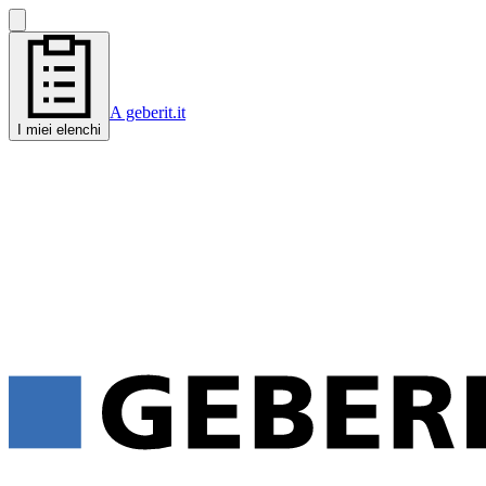
A geberit.it
I miei elenchi