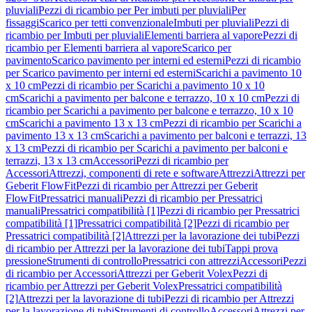
pluviali
Pezzi di ricambio per Per imbuti per pluviali
Per
fissaggi
Scarico per tetti convenzionale
Imbuti per pluviali
Pezzi di
ricambio per Imbuti per pluviali
Elementi barriera al vapore
Pezzi di
ricambio per Elementi barriera al vapore
Scarico per
pavimento
Scarico pavimento per interni ed esterni
Pezzi di ricambio
per Scarico pavimento per interni ed esterni
Scarichi a pavimento 10
x 10 cm
Pezzi di ricambio per Scarichi a pavimento 10 x 10
cm
Scarichi a pavimento per balcone e terrazzo, 10 x 10 cm
Pezzi di
ricambio per Scarichi a pavimento per balcone e terrazzo, 10 x 10
cm
Scarichi a pavimento 13 x 13 cm
Pezzi di ricambio per Scarichi a
pavimento 13 x 13 cm
Scarichi a pavimento per balconi e terrazzi, 13
x 13 cm
Pezzi di ricambio per Scarichi a pavimento per balconi e
terrazzi, 13 x 13 cm
Accessori
Pezzi di ricambio per
Accessori
Attrezzi, componenti di rete e software
Attrezzi
Attrezzi per
Geberit FlowFit
Pezzi di ricambio per Attrezzi per Geberit
FlowFit
Pressatrici manuali
Pezzi di ricambio per Pressatrici
manuali
Pressatrici compatibilità [1]
Pezzi di ricambio per Pressatrici
compatibilità [1]
Pressatrici compatibilità [2]
Pezzi di ricambio per
Pressatrici compatibilità [2]
Attrezzi per la lavorazione dei tubi
Pezzi
di ricambio per Attrezzi per la lavorazione dei tubi
Tappi prova
pressione
Strumenti di controllo
Pressatrici con attrezzi
Accessori
Pezzi
di ricambio per Accessori
Attrezzi per Geberit Volex
Pezzi di
ricambio per Attrezzi per Geberit Volex
Pressatrici compatibilità
[2]
Attrezzi per la lavorazione di tubi
Pezzi di ricambio per Attrezzi
per la lavorazione di tubi
Strumenti di controllo
Accessori
Attrezzi per