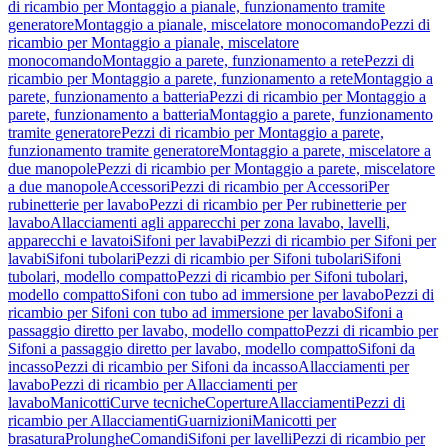
di ricambio per Montaggio a pianale, funzionamento tramite
generatore
Montaggio a pianale, miscelatore monocomando
Pezzi di
ricambio per Montaggio a pianale, miscelatore
monocomando
Montaggio a parete, funzionamento a rete
Pezzi di
ricambio per Montaggio a parete, funzionamento a rete
Montaggio a
parete, funzionamento a batteria
Pezzi di ricambio per Montaggio a
parete, funzionamento a batteria
Montaggio a parete, funzionamento
tramite generatore
Pezzi di ricambio per Montaggio a parete,
funzionamento tramite generatore
Montaggio a parete, miscelatore a
due manopole
Pezzi di ricambio per Montaggio a parete, miscelatore
a due manopole
Accessori
Pezzi di ricambio per Accessori
Per
rubinetterie per lavabo
Pezzi di ricambio per Per rubinetterie per
lavabo
Allacciamenti agli apparecchi per zona lavabo, lavelli,
apparecchi e lavatoi
Sifoni per lavabi
Pezzi di ricambio per Sifoni per
lavabi
Sifoni tubolari
Pezzi di ricambio per Sifoni tubolari
Sifoni
tubolari, modello compatto
Pezzi di ricambio per Sifoni tubolari,
modello compatto
Sifoni con tubo ad immersione per lavabo
Pezzi di
ricambio per Sifoni con tubo ad immersione per lavabo
Sifoni a
passaggio diretto per lavabo, modello compatto
Pezzi di ricambio per
Sifoni a passaggio diretto per lavabo, modello compatto
Sifoni da
incasso
Pezzi di ricambio per Sifoni da incasso
Allacciamenti per
lavabo
Pezzi di ricambio per Allacciamenti per
lavabo
Manicotti
Curve tecniche
Coperture
Allacciamenti
Pezzi di
ricambio per Allacciamenti
Guarnizioni
Manicotti per
brasatura
Prolunghe
Comandi
Sifoni per lavelli
Pezzi di ricambio per