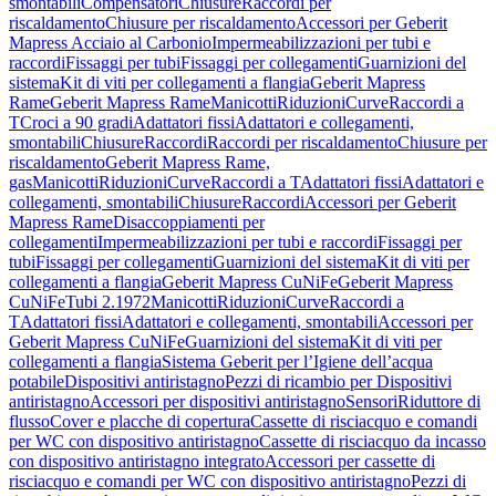
smontabili
Compensatori
Chiusure
Raccordi per
riscaldamento
Chiusure per riscaldamento
Accessori per Geberit
Mapress Acciaio al Carbonio
Impermeabilizzazioni per tubi e
raccordi
Fissaggi per tubi
Fissaggi per collegamenti
Guarnizioni del
sistema
Kit di viti per collegamenti a flangia
Geberit Mapress
Rame
Geberit Mapress Rame
Manicotti
Riduzioni
Curve
Raccordi a
T
Croci a 90 gradi
Adattatori fissi
Adattatori e collegamenti,
smontabili
Chiusure
Raccordi
Raccordi per riscaldamento
Chiusure per
riscaldamento
Geberit Mapress Rame,
gas
Manicotti
Riduzioni
Curve
Raccordi a T
Adattatori fissi
Adattatori e
collegamenti, smontabili
Chiusure
Raccordi
Accessori per Geberit
Mapress Rame
Disaccoppiamenti per
collegamenti
Impermeabilizzazioni per tubi e raccordi
Fissaggi per
tubi
Fissaggi per collegamenti
Guarnizioni del sistema
Kit di viti per
collegamenti a flangia
Geberit Mapress CuNiFe
Geberit Mapress
CuNiFe
Tubi 2.1972
Manicotti
Riduzioni
Curve
Raccordi a
T
Adattatori fissi
Adattatori e collegamenti, smontabili
Accessori per
Geberit Mapress CuNiFe
Guarnizioni del sistema
Kit di viti per
collegamenti a flangia
Sistema Geberit per l’Igiene dell’acqua
potabile
Dispositivi antiristagno
Pezzi di ricambio per Dispositivi
antiristagno
Accessori per dispositivi antiristagno
Sensori
Riduttore di
flusso
Cover e placche di copertura
Cassette di risciacquo e comandi
per WC con dispositivo antiristagno
Cassette di risciacquo da incasso
con dispositivo antiristagno integrato
Accessori per cassette di
risciacquo e comandi per WC con dispositivo antiristagno
Pezzi di