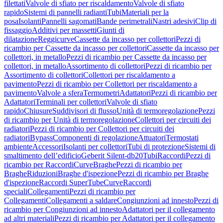
filettati
Valvole di sfiato per riscaldamento
Valvole di sfiato
rapido
Sistemi di pannelli radianti
Tubi
Materiali per la
posa
Isolanti
Pannelli sagomati
Bande perimetrali
Nastri adesivi
Clip di
fissaggio
Additivi per massetti
Giunti di
dilatazione
Reggicurve
Cassette da incasso per collettori
Pezzi di
ricambio per Cassette da incasso per collettori
Cassette da incasso per
collettori, in metallo
Pezzi di ricambio per Cassette da incasso per
collettori, in metallo
Assortimento di collettori
Pezzi di ricambio per
Assortimento di collettori
Collettori per riscaldamento a
pavimento
Pezzi di ricambio per Collettori per riscaldamento a
pavimento
Valvole a sfera
Termometri
Adattatori
Pezzi di ricambio per
Adattatori
Terminali per collettori
Valvole di sfiato
rapido
Chiusure
Suddivisori di flusso
Unità di termoregolazione
Pezzi
di ricambio per Unità di termoregolazione
Collettori per circuiti dei
radiatori
Pezzi di ricambio per Collettori per circuiti dei
radiatori
Bypass
Componenti di regolazione
Attuatori
Termostati
ambiente
Accessori
Isolanti per collettori
Tubi di protezione
Sistemi di
smaltimento dell’edificio
Geberit Silent-db20
Tubi
Raccordi
Pezzi di
ricambio per Raccordi
Curve
Braghe
Pezzi di ricambio per
Braghe
Riduzioni
Braghe d'ispezione
Pezzi di ricambio per Braghe
d'ispezione
Raccordi SuperTube
Curve
Raccordi
speciali
Collegamenti
Pezzi di ricambio per
Collegamenti
Collegamenti a saldare
Congiunzioni ad innesto
Pezzi di
ricambio per Congiunzioni ad innesto
Adattatori per il collegamento
ad altri materiali
Pezzi di ricambio per Adattatori per il collegamento