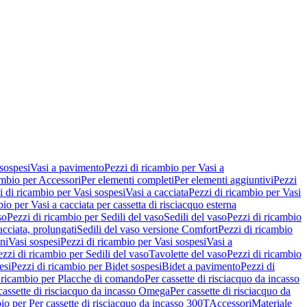
 sospesi
Vasi a pavimento
Pezzi di ricambio per Vasi a
ambio per Accessori
Per elementi completi
Per elementi aggiuntivi
Pezzi
i di ricambio per Vasi sospesi
Vasi a cacciata
Pezzi di ricambio per Vasi
io per Vasi a cacciata per cassetta di risciacquo esterna
so
Pezzi di ricambio per Sedili del vaso
Sedili del vaso
Pezzi di ricambio
acciata, prolungati
Sedili del vaso versione Comfort
Pezzi di ricambio
ni
Vasi sospesi
Pezzi di ricambio per Vasi sospesi
Vasi a
ezzi di ricambio per Sedili del vaso
Tavolette del vaso
Pezzi di ricambio
esi
Pezzi di ricambio per Bidet sospesi
Bidet a pavimento
Pezzi di
 ricambio per Placche di comando
Per cassette di risciacquo da incasso
 cassette di risciacquo da incasso Omega
Per cassette di risciacquo da
io per Per cassette di risciacquo da incasso 300T
Accessori
Materiale