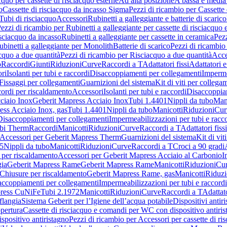
cquo per cassette di risciacquo esterne
Ad alta posizione
A bassa e media
o
Cassette di risciacquo da incasso Sigma
Pezzi di ricambio per Cassette
Tubi di risciacquo
Accessori
Rubinetti a galleggiante e batterie di scarico
ezzi di ricambio per Rubinetti a galleggiante per cassette di risciacquo 
isciacquo da incasso
Rubinetti a galleggiante per cassette in ceramica
Pezz
ubinetti a galleggiante per Monolith
Batterie di scarico
Pezzi di ricambio 
cquo a due quantità
Pezzi di ricambio per Risciacquo a due quantità
Acce
o
Raccordi
Giunti
Riduzioni
Curve
Raccordi a T
Adattatori fissi
Adattatori e
ri
Isolanti per tubi e raccordi
Disaccoppiamenti per collegamenti
Imperme
Fissaggi per collegamenti
Guarnizioni del sistema
Kit di viti per collega
ordi per riscaldamento
Accessori
Isolanti per tubi e raccordi
Disaccoppia
ciaio Inox
Geberit Mapress Acciaio Inox
Tubi 1.4401
Nippli da tubo
Mani
ess Acciaio Inox, gas
Tubi 1.4401
Nippli da tubo
Manicotti
Riduzioni
Cur
Disaccoppiamenti per collegamenti
Impermeabilizzazioni per tubi e racc
bi Therm
Raccordi
Manicotti
Riduzioni
Curve
Raccordi a T
Adattatori fissi
Accessori per Geberit Mapress Therm
Guarnizioni del sistema
Kit di vit
5
Nippli da tubo
Manicotti
Riduzioni
Curve
Raccordi a T
Croci a 90 gradi
 per riscaldamento
Accessori per Geberit Mapress Acciaio al Carbonio
I
gia
Geberit Mapress Rame
Geberit Mapress Rame
Manicotti
Riduzioni
Cu
Chiusure per riscaldamento
Geberit Mapress Rame, gas
Manicotti
Riduzi
accoppiamenti per collegamenti
Impermeabilizzazioni per tubi e raccordi
press CuNiFe
Tubi 2.1972
Manicotti
Riduzioni
Curve
Raccordi a T
Adattato
 flangia
Sistema Geberit per l’Igiene dell’acqua potabile
Dispositivi antir
pertura
Cassette di risciacquo e comandi per WC con dispositivo antiri
spositivo antiristagno
Pezzi di ricambio per Accessori per cassette di 