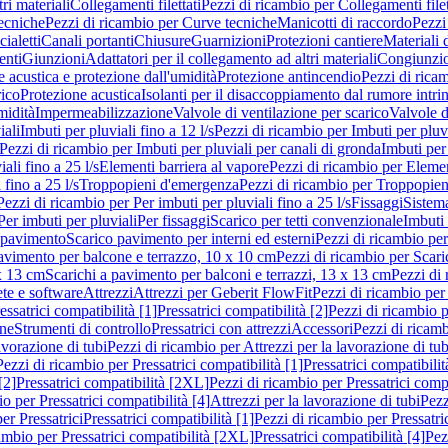
ri materiali
Collegamenti filettati
Pezzi di ricambio per Collegamenti filet
ecniche
Pezzi di ricambio per Curve tecniche
Manicotti di raccordo
Pezzi
ialetti
Canali portanti
Chiusure
Guarnizioni
Protezioni cantiere
Materiali
nti
Giunzioni
Adattatori per il collegamento ad altri materiali
Congiunzio
 acustica e protezione dall'umidità
Protezione antincendio
Pezzi di rica
rico
Protezione acustica
Isolanti per il disaccoppiamento dal rumore intri
midità
Impermeabilizzazione
Valvole di ventilazione per scarico
Valvole d
iali
Imbuti per pluviali fino a 12 l/s
Pezzi di ricambio per Imbuti per pluvi
Pezzi di ricambio per Imbuti per pluviali per canali di gronda
Imbuti per 
ali fino a 25 l/s
Elementi barriera al vapore
Pezzi di ricambio per Elemen
 fino a 25 l/s
Troppopieni d'emergenza
Pezzi di ricambio per Troppopie
Pezzi di ricambio per Per imbuti per pluviali fino a 25 l/s
Fissaggi
Sistem
Per imbuti per pluviali
Per fissaggi
Scarico per tetti convenzionale
Imbuti 
 pavimento
Scarico pavimento per interni ed esterni
Pezzi di ricambio per
pavimento per balcone e terrazzo, 10 x 10 cm
Pezzi di ricambio per Scari
x 13 cm
Scarichi a pavimento per balconi e terrazzi, 13 x 13 cm
Pezzi di 
ete e software
Attrezzi
Attrezzi per Geberit FlowFit
Pezzi di ricambio per
ssatrici compatibilità [1]
Pressatrici compatibilità [2]
Pezzi di ricambio p
one
Strumenti di controllo
Pressatrici con attrezzi
Accessori
Pezzi di ricam
avorazione di tubi
Pezzi di ricambio per Attrezzi per la lavorazione di tub
Pezzi di ricambio per Pressatrici compatibilità [1]
Pressatrici compatibilit
[2]
Pressatrici compatibilità [2XL]
Pezzi di ricambio per Pressatrici comp
o per Pressatrici compatibilità [4]
Attrezzi per la lavorazione di tubi
Pezz
er Pressatrici
Pressatrici compatibilità [1]
Pezzi di ricambio per Pressatric
ambio per Pressatrici compatibilità [2XL]
Pressatrici compatibilità [4]
Pez