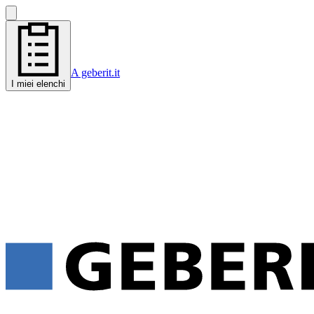
A geberit.it
I miei elenchi