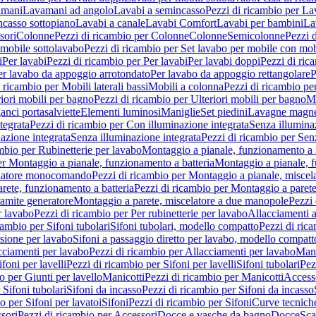
amani
Lavamani ad angolo
Lavabi a semincasso
Pezzi di ricambio per La
ncasso sottopiano
Lavabi a canale
Lavabi Comfort
Lavabi per bambini
La
sori
Colonne
Pezzi di ricambio per Colonne
Colonne
Semicolonne
Pezzi 
 mobile sottolavabo
Pezzi di ricambio per Set lavabo per mobile con mob
i
Per lavabi
Pezzi di ricambio per Per lavabi
Per lavabi doppi
Pezzi di ric
er lavabo da appoggio arrotondato
Per lavabo da appoggio rettangolare
P
 ricambio per Mobili laterali bassi
Mobili a colonna
Pezzi di ricambio pe
riori mobili per bagno
Pezzi di ricambio per Ulteriori mobili per bagno
Me
ganci portasalviette
Elementi luminosi
Maniglie
Set piedini
Lavagne magne
tegrata
Pezzi di ricambio per Con illuminazione integrata
Senza illumina
azione integrata
Senza illuminazione integrata
Pezzi di ricambio per Sen
mbio per Rubinetterie per lavabo
Montaggio a pianale, funzionamento a 
er Montaggio a pianale, funzionamento a batteria
Montaggio a pianale, 
elatore monocomando
Pezzi di ricambio per Montaggio a pianale, misc
rete, funzionamento a batteria
Pezzi di ricambio per Montaggio a parete
ramite generatore
Montaggio a parete, miscelatore a due manopole
Pezzi 
r lavabo
Pezzi di ricambio per Per rubinetterie per lavabo
Allacciamenti a
cambio per Sifoni tubolari
Sifoni tubolari, modello compatto
Pezzi di ric
sione per lavabo
Sifoni a passaggio diretto per lavabo, modello compatt
cciamenti per lavabo
Pezzi di ricambio per Allacciamenti per lavabo
Mani
ifoni per lavelli
Pezzi di ricambio per Sifoni per lavelli
Sifoni tubolari
Pez
o per Giunti per lavello
Manicotti
Pezzi di ricambio per Manicotti
Access
 Sifoni tubolari
Sifoni da incasso
Pezzi di ricambio per Sifoni da incasso
o per Sifoni per lavatoi
Sifoni
Pezzi di ricambio per Sifoni
Curve tecnich
sori
Pezzi di ricambio per Accessori
Docce e vasche da bagno
Docce
Sca