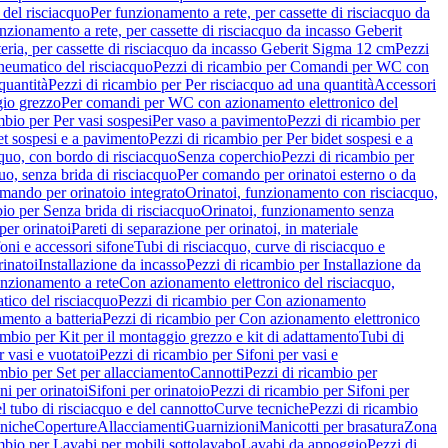
del risciacquo
Per funzionamento a rete, per cassette di risciacquo da
nzionamento a rete, per cassette di risciacquo da incasso Geberit
eria, per cassette di risciacquo da incasso Geberit Sigma 12 cm
Pezzi
umatico del risciacquo
Pezzi di ricambio per Comandi per WC con
quantità
Pezzi di ricambio per Per risciacquo ad una quantità
Accessori
gio grezzo
Per comandi per WC con azionamento elettronico del
mbio per Per vasi sospesi
Per vaso a pavimento
Pezzi di ricambio per
et sospesi e a pavimento
Pezzi di ricambio per Per bidet sospesi e a
quo, con bordo di risciacquo
Senza coperchio
Pezzi di ricambio per
uo, senza brida di risciacquo
Per comando per orinatoi esterno o da
mando per orinatoio integrato
Orinatoi, funzionamento con risciacquo,
bio per Senza brida di risciacquo
Orinatoi, funzionamento senza
per orinatoi
Pareti di separazione per orinatoi, in materiale
foni e accessori sifone
Tubi di risciacquo, curve di risciacquo e
inatoi
Installazione da incasso
Pezzi di ricambio per Installazione da
unzionamento a rete
Con azionamento elettronico del risciacquo,
ico del risciacquo
Pezzi di ricambio per Con azionamento
mento a batteria
Pezzi di ricambio per Con azionamento elettronico
ambio per Kit per il montaggio grezzo e kit di adattamento
Tubi di
r vasi e vuotatoi
Pezzi di ricambio per Sifoni per vasi e
ambio per Set per allacciamento
Cannotti
Pezzi di ricambio per
ni per orinatoi
Sifoni per orinatoio
Pezzi di ricambio per Sifoni per
l tubo di risciacquo e del cannotto
Curve tecniche
Pezzi di ricambio
cniche
Coperture
Allacciamenti
Guarnizioni
Manicotti per brasatura
Zona
mbio per Lavabi per mobili sottolavabo
Lavabi da appoggio
Pezzi di