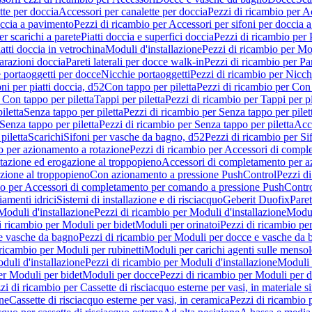
tte per doccia
Accessori per canalette per doccia
Pezzi di ricambio per Ac
occia a pavimento
Pezzi di ricambio per Accessori per sifoni per doccia 
r scarichi a parete
Piatti doccia e superfici doccia
Pezzi di ricambio per P
iatti doccia in vetrochina
Moduli d'installazione
Pezzi di ricambio per Mod
arazioni doccia
Pareti laterali per docce walk-in
Pezzi di ricambio per Par
 portaoggetti per docce
Nicchie portaoggetti
Pezzi di ricambio per Nicch
ni per piatti doccia, d52
Con tappo per piletta
Pezzi di ricambio per Con 
 Con tappo per piletta
Tappi per piletta
Pezzi di ricambio per Tappi per pi
iletta
Senza tappo per piletta
Pezzi di ricambio per Senza tappo per pilet
Senza tappo per piletta
Pezzi di ricambio per Senza tappo per piletta
Acce
piletta
Scarichi
Sifoni per vasche da bagno, d52
Pezzi di ricambio per Si
 per azionamento a rotazione
Pezzi di ricambio per Accessori di compl
tazione ed erogazione al troppopieno
Accessori di completamento per a
zione al troppopieno
Con azionamento a pressione PushControl
Pezzi d
io per Accessori di completamento per comando a pressione PushContr
iamenti idrici
Sistemi di installazione e di risciacquo
Geberit Duofix
Paret
Moduli d'installazione
Pezzi di ricambio per Moduli d'installazione
Modu
i ricambio per Moduli per bidet
Moduli per orinatoi
Pezzi di ricambio pe
e vasche da bagno
Pezzi di ricambio per Moduli per docce e vasche da
 ricambio per Moduli per rubinetti
Moduli per carichi agenti sulle mensol
duli d'installazione
Pezzi di ricambio per Moduli d'installazione
Moduli
er Moduli per bidet
Moduli per docce
Pezzi di ricambio per Moduli per 
zi di ricambio per Cassette di risciacquo esterne per vasi, in materiale si
one
Cassette di risciacquo esterne per vasi, in ceramica
Pezzi di ricambio p