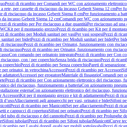
quo
Pezzi di ricambio per Comandi per WC con azionamento elettronico 
a rete, per cassette di risciacquo da incasso Geberit Sigma 12 cm
Per fu
tte di risciacquo da incasso Geberit Sigma 8 cm
Per funzionamento a batt
quo da incasso Geberit Sigma 12 cm
Comandi per WC con azionamento pne
ezzi di ricambio per Per risciacquo a due quantità
Per risciacquo ad una 
r WC
Kit per il montaggio grezzo
Pezzi di ricambio per Kit per il montag
zi di ricambio per Moduli sanitari per vasi
Per vasi sospesi
Pezzi di rica
sanitari per bidet
Pezzi di ricambio per Moduli sanitari per bidet
Per bid
di risciacquo
Pezzi di ricambio per Orinatoi, funzionamento con risciac
i risciacquo
Pezzi di ricambio per Orinatoi, funzionamento con risciacq
ncasso
Con comando per orinatoio integrato
Pezzi di ricambio per Con co
risciacquo, con / per coperchio
Senza brida di risciacquo
Pezzi di ricam
a coperchio
Pezzi di ricambio per Senza coperchio
Pareti di separazione 
e per orinatoi, in vetrochina
Accessori
Pezzi di ricambio per Accessori
Si
e adattatori
Accessori per erogatore
Materiale di fissaggio
Comandi per or
ete
Pezzi di ricambio per Con azionamento elettronico del risciacquo, f
onico del risciacquo, funzionamento a batteria
Con azionamento pneumat
stallazione esterna
Con azionamento elettronico del risciacquo, funziona
r Accessori
Kit per il montaggio grezzo e kit di adattamento
Pezzi di ric
i d’uso
Allacciamenti agli apparecchi per vasi, orinatoi e bidet
Sifoni pe
icotti
Pezzi di ricambio per Manicotti
Set per allacciamento
Pezzi di ric
etti e cappucci di copertura
Sifoni per orinatoi
Pezzi di ricambio per Sifo
del tubo di risciacquo e del cannotto
Pezzi di ricambio per Prolunghe de
et
Sifoni tubolari
Pezzi di ricambio per Sifoni tubolari
Manicotti
Curve te
di ricambio per Lavabi doppi
Lavabi per mobili sottolavabo
Pezzi di rica