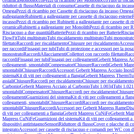
ceramica
Monoblocco
Pezzi di ricambio per Monoblocco
Tubi di riscia
riduttori di flusso
Materiali di consumo
Cassette di risciacquo da incass
Omega
Pezzi di ricambio per Cassette di risciacquo da incasso Omega
galleggiante
Rubinetti a galleggiante per cassette di risciacquo esterne
P
incasso
Pezzi di ricambio per Rubinetti a galleggiante per cassette di r
ceramica
Rubinetti a galleggiante per Monolith
Pezzi di ricambio per R
Risciacquo a due quantità
Batterie
Pezzi di ricambio per Batterie
Riscia
FlowFit
Tubi multistrato
Tubi riscaldamento multistrato
Tubi monostrat
filettato
Raccordi per riscaldamento
Chiusure per riscaldamento
Accesso
per raccordi
Fissaggi per tubi
Tubi di protezione e accessori per la posa
monostrato
Raccordi
Allacciamenti
Collettori con raccordo filettato
Racc
raccordi
Fissaggi per tubi
Fissaggi per collegamenti
Geberit Mapress Ac
collegamenti, smontabili
Compensatori
Chiusure
Raccordi
Geberit Mapr
smontabili
Chiusure
Raccordi
Accessori Geberit Mapress Acciaio Inox
sistema
Kit di viti per collegamenti a flangia
Geberit Mapress Therm
Tu
assiali
Chiusure
Raccordi per riscaldamento
Chiusure per riscaldamento
Carbonio
Geberit Mapress Acciaio al Carbonio
Tubi 1.0034
Tubi 1.021
smontabili
Compensatori
Chiusure
Raccordi per riscaldamento
Chiusure
collegamenti
Guarnizioni del sistema
Kit di viti per collegamenti a flan
collegamenti, smontabili
Chiusure
Raccordi
Raccordi per riscaldamento
smontabili
Chiusure
Raccordi
Accessori per Geberit Mapress Rame
Dis
di viti per collegamenti a flangia
Geberit Mapress CuNiFe
Geberit Ma
Mapress CuNiFe
Guarnizioni del sistema
Kit di viti per collegamenti a
dispositivi antiristagno
Sensori
Riduttore di flusso
Cover e placche di co
integrato
Accessori per cassette di risciacquo e comandi per WC con di