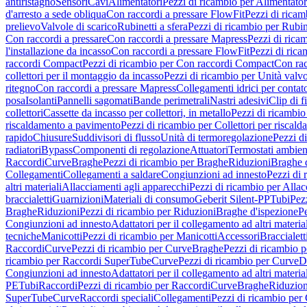
antiristagno
Sensori
Cavi
Alimentatori
Pezzi di ricambio per Alimentator
d'arresto a sede obliqua
Con raccordi a pressare FlowFit
Pezzi di ricam
prelievo
Valvole di scarico
Rubinetti a sfera
Pezzi di ricambio per Rubine
Con raccordi a pressare
Con raccordi a pressare Mapress
Pezzi di rica
l'installazione da incasso
Con raccordi a pressare FlowFit
Pezzi di rica
raccordi Compact
Pezzi di ricambio per Con raccordi Compact
Con rac
collettori per il montaggio da incasso
Pezzi di ricambio per Unità valvol
ritegno
Con raccordi a pressare Mapress
Collegamenti idrici per contat
posa
Isolanti
Pannelli sagomati
Bande perimetrali
Nastri adesivi
Clip di f
collettori
Cassette da incasso per collettori, in metallo
Pezzi di ricambio 
riscaldamento a pavimento
Pezzi di ricambio per Collettori per riscal
rapido
Chiusure
Suddivisori di flusso
Unità di termoregolazione
Pezzi d
radiatori
Bypass
Componenti di regolazione
Attuatori
Termostati ambien
Raccordi
Curve
Braghe
Pezzi di ricambio per Braghe
Riduzioni
Braghe 
Collegamenti
Collegamenti a saldare
Congiunzioni ad innesto
Pezzi di 
altri materiali
Allacciamenti agli apparecchi
Pezzi di ricambio per Allac
braccialetti
Guarnizioni
Materiali di consumo
Geberit Silent-PP
Tubi
Pez
Braghe
Riduzioni
Pezzi di ricambio per Riduzioni
Braghe d'ispezione
Pe
Congiunzioni ad innesto
Adattatori per il collegamento ad altri materia
tecniche
Manicotti
Pezzi di ricambio per Manicotti
Accessori
Braccialett
Raccordi
Curve
Pezzi di ricambio per Curve
Braghe
Pezzi di ricambio 
ricambio per Raccordi SuperTube
Curve
Pezzi di ricambio per Curve
D
Congiunzioni ad innesto
Adattatori per il collegamento ad altri materia
PE
Tubi
Raccordi
Pezzi di ricambio per Raccordi
Curve
Braghe
Riduzion
SuperTube
Curve
Raccordi speciali
Collegamenti
Pezzi di ricambio per