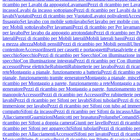
ricambio per Lavabi da appoggio
Lavamani
Pezzi di ricambio per Lav
incasso
Lavabi da incasso sottopiano
Pezzi di ricambio per Lavabi da i
lavabi
Vuotatoi
Pezzi di ricambio per Vuotatoi
Lavatoi polivalenti
Acces
fissaggio
Set lavabo con mobile sottolavabo
Set lavabo per mobile con
per Mobili sottolavabo
Per lavamani
Pezzi di ricambio per Per lavaman
per lavabo
Per lavabo da appoggio arrotondato
Pezzi di ricambio per P
laterali
Pezzi di ricambio per Mobili laterali
Mobili laterali bassi
Pezzi di
a mezza altezza
Mobili pensili
Pezzi di ricambio per Mobili pensili
Ulte
contenitore
Accessori
Inserti per cassetti e portaoggetti
Portasalviette e 
specchio
Specchio
Pezzi di ricambio per Specchio
Con illuminazione in
specchio
Con illuminazione integrata
Pezzi di ricambio per Con illumin
accessori
Prese elettriche
Rubinetti
Rubinetterie per lavabo
Pezzi di rica
rete
Montaggio a pianale, funzionamento a batteria
Pezzi di ricambio p
pianale, funzionamento tramite generatore
Montaggio a pianale, misc
ricambio per Montaggio a parete, funzionamento a rete
Montaggio a pa
generatore
Pezzi di ricambio per Montaggio a parete, funzionamento t
manopole
Accessori
Pezzi di ricambio per Accessori
Per rubinetterie pe
lavabi
Pezzi di ricambio per Sifoni per lavabi
Sifoni tubolari
Pezzi di ri
immersione per lavabo
Pezzi di ricambio per Sifoni con tubo ad immer
compatto
Sifoni da incasso
Pezzi di ricambio per Sifoni da incasso
Alla
Allacciamenti
Guarnizioni
Manicotti per brasatura
Prolunghe
Comandi
S
ricambio per Sifoni a doppia camera
Giunti per lavello
Pezzi di ricambi
ricambio per Sifoni per apparecchi
Sifoni tubolari
Pezzi di ricambio per
ricambio per Allacciamenti
Accessori
Sifoni per lavatoi
Pezzi di ricambi
Manicotti
Pilette di scarico
Pezzi di ricambio per Pilette di scarico
Acces