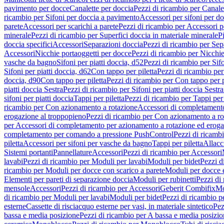
pavimento per docce
Canalette per doccia
Pezzi di ricambio per Canale
ricambio per Sifoni per doccia a pavimento
Accessori per sifoni per d
parete
Accessori per scarichi a parete
Pezzi di ricambio per Accessori pe
minerale
Pezzi di ricambio per Superfici doccia in materiale minerale
P
doccia specifici
Accessori
Separazioni doccia
Pezzi di ricambio per Sep
Accessori
Nicchie portaoggetti per docce
Pezzi di ricambio per Nicchie
vasche da bagno
Sifoni per piatti doccia, d52
Pezzi di ricambio per Sifo
Sifoni per piatti doccia, d62
Con tappo per piletta
Pezzi di ricambio per
doccia, d90
Con tappo per piletta
Pezzi di ricambio per Con tappo per p
piatti doccia Sestra
Pezzi di ricambio per Sifoni per piatti doccia Sestra
sifoni per piatti doccia
Tappi per piletta
Pezzi di ricambio per Tappi per 
ricambio per Con azionamento a rotazione
Accessori di completamento
erogazione al troppopieno
Pezzi di ricambio per Con azionamento a ro
per Accessori di completamento per azionamento a rotazione ed eroga
completamento per comando a pressione PushControl
Pezzi di ricamb
piletta
Accessori per sifoni per vasche da bagno
Tappi per piletta
Allacc
Sistemi portanti
Pannellature
Accessori
Pezzi di ricambio per Accessori
lavabi
Pezzi di ricambio per Moduli per lavabi
Moduli per bidet
Pezzi d
ricambio per Moduli per docce con scarico a parete
Moduli per docce 
Elementi per pareti di separazione doccia
Moduli per rubinetti
Pezzi di
mensole
Accessori
Pezzi di ricambio per Accessori
Geberit Combifix
Mo
di ricambio per Moduli per lavabi
Moduli per bidet
Pezzi di ricambio p
esterne
Cassette di risciacquo esterne per vasi, in materiale sintetico
Pez
bassa e media posizione
Pezzi di ricambio per A bassa e media posizi