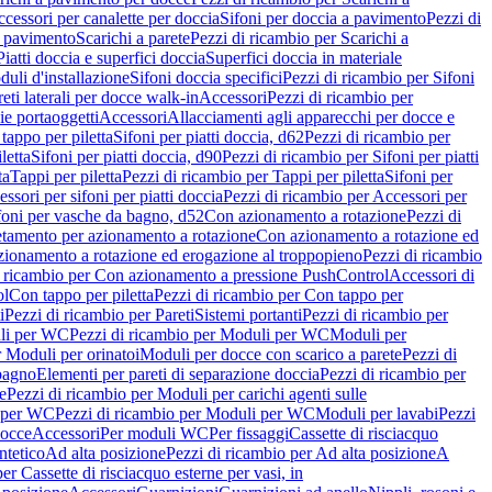
cessori per canalette per doccia
Sifoni per doccia a pavimento
Pezzi di
a pavimento
Scarichi a parete
Pezzi di ricambio per Scarichi a
iatti doccia e superfici doccia
Superfici doccia in materiale
uli d'installazione
Sifoni doccia specifici
Pezzi di ricambio per Sifoni
eti laterali per docce walk-in
Accessori
Pezzi di ricambio per
ie portaoggetti
Accessori
Allacciamenti agli apparecchi per docce e
tappo per piletta
Sifoni per piatti doccia, d62
Pezzi di ricambio per
letta
Sifoni per piatti doccia, d90
Pezzi di ricambio per Sifoni per piatti
ta
Tappi per piletta
Pezzi di ricambio per Tappi per piletta
Sifoni per
ssori per sifoni per piatti doccia
Pezzi di ricambio per Accessori per
foni per vasche da bagno, d52
Con azionamento a rotazione
Pezzi di
etamento per azionamento a rotazione
Con azionamento a rotazione ed
zionamento a rotazione ed erogazione al troppopieno
Pezzi di ricambio
i ricambio per Con azionamento a pressione PushControl
Accessori di
ol
Con tappo per piletta
Pezzi di ricambio per Con tappo per
i
Pezzi di ricambio per Pareti
Sistemi portanti
Pezzi di ricambio per
li per WC
Pezzi di ricambio per Moduli per WC
Moduli per
r Moduli per orinatoi
Moduli per docce con scarico a parete
Pezzi di
 bagno
Elementi per pareti di separazione doccia
Pezzi di ricambio per
e
Pezzi di ricambio per Moduli per carichi agenti sulle
 per WC
Pezzi di ricambio per Moduli per WC
Moduli per lavabi
Pezzi
docce
Accessori
Per moduli WC
Per fissaggi
Cassette di risciacquo
ntetico
Ad alta posizione
Pezzi di ricambio per Ad alta posizione
A
er Cassette di risciacquo esterne per vasi, in