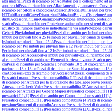
altri materiali
Pezzi di ricambio per Adattatori per il collegamento ad alt
apparecchi
Pezzi di ricambio per Allacciamenti agli apparecchi
Curve t
ricambio per Sifoni a chiocciola
Accessori
Braccialetti
Fissaggi per bracc
HT
Tubi
Raccordi
Curve
Diramazioni
Riduzioni
Braghe d'ispezione
Aume
diritti
Accessori
Chiusure
Guarnizioni
Protezione antincendio, protezione
scarico
Pezzi di ricambio per Protezione antincendio per sistemi di sca
acustico del rumore trasmesso indirettamente via aria
Protezione dall'u
Geberit Pluvia
Imbuti per pluviali
Pezzi di ricambio per Imbuti per pluv
Imbuti per pluviali fino a 25 l/s
Imbuti per pluviali per canali di gronda
l/s
Imbuti per pluviali fino a 25 l/s
Pezzi di ricambio per Imbuti per pluvi
ricambio per Per imbuti per pluviali fino a 12 l/s
Per imbuti per pluviali
Per imbuti per pluviali fino a 12 l/s
Per imbuti per pluviali fino a 25 l/s
di ricambio per Accessori
Per imbuti per pluviali
Pezzi di ricambio per 
al vapore
Pezzi di ricambio per Elementi barriera al vapore
Scarico per
cm
Pezzi di ricambio per Scarichi a pavimento 10 x 10 cm
Scarichi a 
pavimento 13 x 13 cm
Pezzi di ricambio per Scarichi a pavimento 13 
cm
Accessori
Pezzi di ricambio per Accessori
Attrezzi, componenti di r
Pressatrici manuali
Pressatrici compatibilità [1]
Pezzi di ricambio per Pre
di ricambio per Attrezzi per la lavorazione dei tubi
Tappi prova pressi
Attrezzi per Geberit Volex
Pressatrici compatibilità [2]
Attrezzi per la l
ricambio per Attrezzi per Geberit Mapress
Pressatrici compatibilità [1]
pressatrici [1] / [2]
Pezzi di ricambio per Compatibilità pressatrici [1] / 
Pressatrici compatibilità [3]
Pressatrici compatibilità [4]
Pezzi di ricambi
pressione
Strumenti di controllo
Accessori
Pressatrici
Pezzi di ricambio p
Pressatrici compatibilità [2]
Pressatrici compatibilità [2XL]
Pezzi di ric