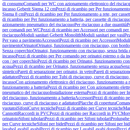
di consumo
Comandi per WC con azionamento elettronico del risciac
incasso Geberit Sigma 12 cm
Pezzi di ricambio per Per funzionamento 
Sigma 8 cm
Pezzi di ricambio per Per funzionamento a rete, per casse
di ricambio per Per funzionamento a batteria, per cassette di risciac
azionamento pneumatico del risciacquo
Per risciacquo a due quantità
P
per comandi per WC
Pezzi di ricambio per Accessori per comandi pe
risciacquo
Moduli sanitari Geberit Monolith
Moduli sanitari per vasi
Pez
Per vaso a pavimento
Accessori
Pezzi di ricambio per Accessori
Moduli 
pavimento
Orinatoi
Orinatoi, funzionamento con risciacquo, con bordo 
Senza coperchio
Orinatoi, funzionamento con risciacquo, senza brida d
incasso
Pezzi di ricambio per Per comando per orinatoi esterno o da i
con / per coperchio
Pezzi di ricambio per Orinatoi, funzionamento con 
acqua
Pezzi di ricambio per Orinatoi, funzionamento senza acqua
Senz
sintetico
Pareti di separazione per orinatoi, in vetro
Pareti di separazion
adattatori
Pezzi di ricambio per Tubi di risciacquo, curve di risciacquo 
incasso
Con azionamento elettronico del risciacquo, funzionamento a r
funzionamento a batteria
Pezzi di ricambio per Con azionamento elettr
pneumatico del risciacquo
Installazione esterna
Pezzi di ricambio per In
del risciacquo, funzionamento a batteria
Accessori
Pezzi di ricambio pe
risciacquo, curve di risciacquo e adattatori
Placche di copertura
Comand
vuotatoi
Sifoni
Curve tecniche
Pezzi di ricambio per Curve tecniche
Man
Cannotti
Raccordi in PVC
Pezzi di ricambio per Raccordi in PVC
Mors
orinatoio
Sifoni tubolari
Pezzi di ricambio per Sifoni tubolari
Prolunghe 
per Curve tecniche
Sifoni per bidet
Pezzi di ricambio per Sifoni per bid
lavabo
Lavabi
Lavabi
Pezzi di ricambio per Lavabi
Lavabi doppi
Pezzi 