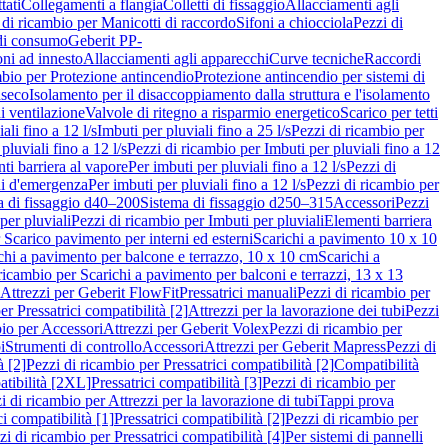
tati
Collegamenti a flangia
Colletti di fissaggio
Allacciamenti agli
 di ricambio per Manicotti di raccordo
Sifoni a chiocciola
Pezzi di
 di consumo
Geberit PP-
ni ad innesto
Allacciamenti agli apparecchi
Curve tecniche
Raccordi
mbio per Protezione antincendio
Protezione antincendio per sistemi di
nseco
Isolamento per il disaccoppiamento dalla struttura e l'isolamento
i ventilazione
Valvole di ritegno a risparmio energetico
Scarico per tetti
ali fino a 12 l/s
Imbuti per pluviali fino a 25 l/s
Pezzi di ricambio per
pluviali fino a 12 l/s
Pezzi di ricambio per Imbuti per pluviali fino a 12
ti barriera al vapore
Per imbuti per pluviali fino a 12 l/s
Pezzi di
ni d'emergenza
Per imbuti per pluviali fino a 12 l/s
Pezzi di ricambio per
a di fissaggio d40–200
Sistema di fissaggio d250–315
Accessori
Pezzi
per pluviali
Pezzi di ricambio per Imbuti per pluviali
Elementi barriera
 Scarico pavimento per interni ed esterni
Scarichi a pavimento 10 x 10
chi a pavimento per balcone e terrazzo, 10 x 10 cm
Scarichi a
ricambio per Scarichi a pavimento per balconi e terrazzi, 13 x 13
 Attrezzi per Geberit FlowFit
Pressatrici manuali
Pezzi di ricambio per
er Pressatrici compatibilità [2]
Attrezzi per la lavorazione dei tubi
Pezzi
bio per Accessori
Attrezzi per Geberit Volex
Pezzi di ricambio per
i
Strumenti di controllo
Accessori
Attrezzi per Geberit Mapress
Pezzi di
à [2]
Pezzi di ricambio per Pressatrici compatibilità [2]
Compatibilità
atibilità [2XL]
Pressatrici compatibilità [3]
Pezzi di ricambio per
i di ricambio per Attrezzi per la lavorazione di tubi
Tappi prova
i compatibilità [1]
Pressatrici compatibilità [2]
Pezzi di ricambio per
zi di ricambio per Pressatrici compatibilità [4]
Per sistemi di pannelli