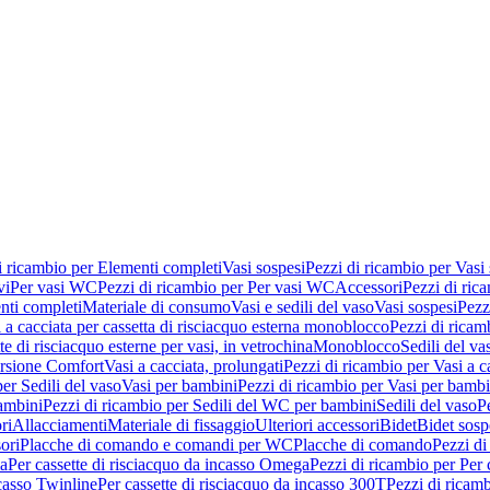
i ricambio per Elementi completi
Vasi sospesi
Pezzi di ricambio per Vasi
vi
Per vasi WC
Pezzi di ricambio per Per vasi WC
Accessori
Pezzi di ric
nti completi
Materiale di consumo
Vasi e sedili del vaso
Vasi sospesi
Pezz
 a cacciata per cassetta di risciacquo esterna monoblocco
Pezzi di ricamb
te di risciacquo esterne per vasi, in vetrochina
Monoblocco
Sedili del va
ersione Comfort
Vasi a cacciata, prolungati
Pezzi di ricambio per Vasi a c
er Sedili del vaso
Vasi per bambini
Pezzi di ricambio per Vasi per bambi
ambini
Pezzi di ricambio per Sedili del WC per bambini
Sedili del vaso
P
ri
Allacciamenti
Materiale di fissaggio
Ulteriori accessori
Bidet
Bidet sosp
ori
Placche di comando e comandi per WC
Placche di comando
Pezzi di
ma
Per cassette di risciacquo da incasso Omega
Pezzi di ricambio per Per
ncasso Twinline
Per cassette di risciacquo da incasso 300T
Pezzi di ricamb