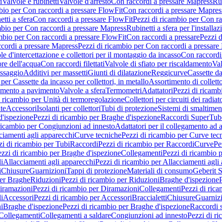
i
Valvole e rubinetti
Valvole d'arresto
Con raccordi a pressare Mapress
Rub
bio per Con raccordi a pressare FlowFit
Con raccordi a pressare Mapres
tti a sfera
Con raccordi a pressare FlowFit
Pezzi di ricambio per Con ra
mbio per Con raccordi a pressare Mapress
Rubinetti a sfera per l'installa
mbio per Con raccordi a pressare FlowFit
Con raccordi a pressare
Pezzi d
cordi a pressare Mapress
Pezzi di ricambio per Con raccordi a pressare
e d'intercettazione e collettori per il montaggio da incasso
Con raccord
ore dell'acqua
Con raccordi filettati
Valvole di sfiato per riscaldamento
Val
issaggio
Additivi per massetti
Giunti di dilatazione
Reggicurve
Cassette da
per Cassette da incasso per collettori, in metallo
Assortimento di colletto
damento a pavimento
Valvole a sfera
Termometri
Adattatori
Pezzi di ricamb
i ricambio per Unità di termoregolazione
Collettori per circuiti dei radiat
te
Accessori
Isolanti per collettori
Tubi di protezione
Sistemi di smaltiment
d'ispezione
Pezzi di ricambio per Braghe d'ispezione
Raccordi SuperTub
ricambio per Congiunzioni ad innesto
Adattatori per il collegamento ad al
ciamenti agli apparecchi
Curve tecniche
Pezzi di ricambio per Curve tec
zi di ricambio per Tubi
Raccordi
Pezzi di ricambio per Raccordi
Curve
Pe
zzi di ricambio per Braghe d'ispezione
Collegamenti
Pezzi di ricambio 
li
Allacciamenti agli apparecchi
Pezzi di ricambio per Allacciamenti agli
i
Chiusure
Guarnizioni
Tappi di protezione
Materiali di consumo
Geberit S
per Braghe
Riduzioni
Pezzi di ricambio per Riduzioni
Braghe d'ispezione
iramazioni
Pezzi di ricambio per Diramazioni
Collegamenti
Pezzi di ric
li
Accessori
Pezzi di ricambio per Accessori
Braccialetti
Chiusure
Guarniz
i
Braghe d'ispezione
Pezzi di ricambio per Braghe d'ispezione
Raccordi s
 Collegamenti
Collegamenti a saldare
Congiunzioni ad innesto
Pezzi di r