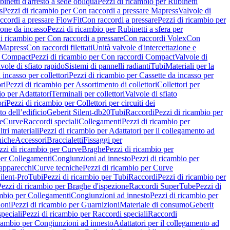
inetti d'arresto a sede obliqua
Pezzi di ricambio per Rubinetti
s
Pezzi di ricambio per Con raccordi a pressare Mapress
Valvole di
ccordi a pressare FlowFit
Con raccordi a pressare
Pezzi di ricambio per
zione da incasso
Pezzi di ricambio per Rubinetti a sfera per
i ricambio per Con raccordi a pressare
Con raccordi Volex
Con
 Mapress
Con raccordi filettati
Unità valvole d'intercettazione e
i Compact
Pezzi di ricambio per Con raccordi Compact
Valvole di
vole di sfiato rapido
Sistemi di pannelli radianti
Tubi
Materiali per la
 incasso per collettori
Pezzi di ricambio per Cassette da incasso per
ri
Pezzi di ricambio per Assortimento di collettori
Collettori per
io per Adattatori
Terminali per collettori
Valvole di sfiato
ori
Pezzi di ricambio per Collettori per circuiti dei
o dell’edificio
Geberit Silent-db20
Tubi
Raccordi
Pezzi di ricambio per
e
Curve
Raccordi speciali
Collegamenti
Pezzi di ricambio per
tri materiali
Pezzi di ricambio per Adattatori per il collegamento ad
niche
Accessori
Braccialetti
Fissaggi per
zzi di ricambio per Curve
Braghe
Pezzi di ricambio per
per Collegamenti
Congiunzioni ad innesto
Pezzi di ricambio per
 apparecchi
Curve tecniche
Pezzi di ricambio per Curve
ilent-Pro
Tubi
Pezzi di ricambio per Tubi
Raccordi
Pezzi di ricambio per
Pezzi di ricambio per Braghe d'ispezione
Raccordi SuperTube
Pezzi di
ambio per Collegamenti
Congiunzioni ad innesto
Pezzi di ricambio per
ioni
Pezzi di ricambio per Guarnizioni
Materiale di consumo
Geberit
peciali
Pezzi di ricambio per Raccordi speciali
Raccordi
icambio per Congiunzioni ad innesto
Adattatori per il collegamento ad