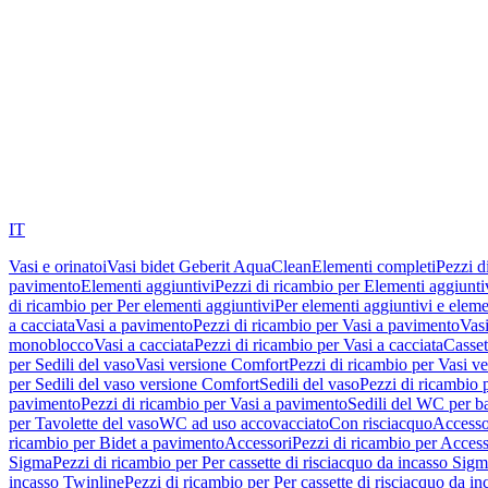
IT
Vasi e orinatoi
Vasi bidet Geberit AquaClean
Elementi completi
Pezzi d
pavimento
Elementi aggiuntivi
Pezzi di ricambio per Elementi aggiunti
di ricambio per Per elementi aggiuntivi
Per elementi aggiuntivi e eleme
a cacciata
Vasi a pavimento
Pezzi di ricambio per Vasi a pavimento
Vasi
monoblocco
Vasi a cacciata
Pezzi di ricambio per Vasi a cacciata
Casset
per Sedili del vaso
Vasi versione Comfort
Pezzi di ricambio per Vasi v
per Sedili del vaso versione Comfort
Sedili del vaso
Pezzi di ricambio p
pavimento
Pezzi di ricambio per Vasi a pavimento
Sedili del WC per b
per Tavolette del vaso
WC ad uso accovacciato
Con risciacquo
Accesso
ricambio per Bidet a pavimento
Accessori
Pezzi di ricambio per Access
Sigma
Pezzi di ricambio per Per cassette di risciacquo da incasso Sig
incasso Twinline
Pezzi di ricambio per Per cassette di risciacquo da i