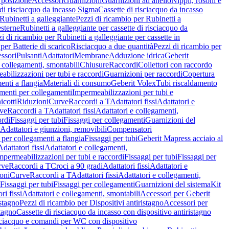
 posizione
Accessori
Guarnizioni
Guarnizioni ad anello
Nippli, rosoni e
 di risciacquo da incasso Sigma
Cassette di risciacquo da incasso
Rubinetti a galleggiante
Pezzi di ricambio per Rubinetti a
esterne
Rubinetti a galleggiante per cassette di risciacquo da
i di ricambio per Rubinetti a galleggiante per cassette in
per Batterie di scarico
Risciacquo a due quantità
Pezzi di ricambio per
ssori
Pulsanti
Adattatori
Membrane
Adduzione idrica
Geberit
 collegamenti, smontabili
Chiusure
Raccordi
Collettori con raccordo
abilizzazioni per tubi e raccordi
Guarnizioni per raccordi
Copertura
menti a flangia
Materiali di consumo
Geberit Volex
Tubi riscaldamento
menti per collegamenti
Impermeabilizzazioni per tubi e
cotti
Riduzioni
Curve
Raccordi a T
Adattatori fissi
Adattatori e
ve
Raccordi a T
Adattatori fissi
Adattatori e collegamenti,
ordi
Fissaggi per tubi
Fissaggi per collegamenti
Guarnizioni del
Adattatori e giunzioni, removibili
Compensatori
i per collegamenti a flangia
Fissaggi per tubi
Geberit Mapress acciaio al
Adattatori fissi
Adattatori e collegamenti,
mpermeabilizzazioni per tubi e raccordi
Fissaggi per tubi
Fissaggi per
rve
Raccordi a T
Croci a 90 gradi
Adattatori fissi
Adattatori e
oni
Curve
Raccordi a T
Adattatori fissi
Adattatori e collegamenti,
Fissaggi per tubi
Fissaggi per collegamenti
Guarnizioni del sistema
Kit
ri fissi
Adattatori e collegamenti, smontabili
Accessori per Geberit
istagno
Pezzi di ricambio per Dispositivi antiristagno
Accessori per
stagno
Cassette di risciacquo da incasso con dispositivo antiristagno
risciacquo e comandi per WC con dispositivo