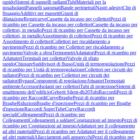
rapido
Sistemi di pannelli radianti
Tubi
Materiali per la
posa
Isolanti
Pannelli sagomati
Bande perimetrali
Nastri adesivi
Clip di
fissaggio
Additivi per massetti
Giunti di
dilatazione
Reggicurve
Cassette da incasso per collettori
Pezzi di
ricambio per Cassette da incasso per collettori
Cassette da incasso per
collettori, in metallo
Pezzi di ricambio per Cassette da incasso per
collettori, in metallo
Assortimento di collettori
Pezzi di ricambio per
Assortimento di collettori
Collettori per riscaldamento a
pavimento
Pezzi di ricambio per Collettori per riscaldamento a
pavimento
Valvole a sfera
Termometri
Adattatori
Pezzi di ricambio per
Adattatori
Terminali per collettori
Valvole di sfiato
rapido
Chiusure
Suddivisori di flusso
Unità di termoregolazione
Pezzi
di ricambio per Unità di termoregolazione
Collettori per circuiti dei
radiatori
Pezzi di ricambio per Collettori per circuiti dei
radiatori
Bypass
Componenti di regolazione
Attuatori
Termostati
ambiente
Accessori
Isolanti per collettori
Tubi di protezione
Sistemi di
smaltimento dell’edificio
Geberit Silent-db20
Tubi
Raccordi
Pezzi di
ricambio per Raccordi
Curve
Braghe
Pezzi di ricambio per
Braghe
Riduzioni
Braghe d'ispezione
Pezzi di ricambio per Braghe
d'ispezione
Raccordi SuperTube
Curve
Raccordi
speciali
Collegamenti
Pezzi di ricambio per
Collegamenti
Collegamenti a saldare
Congiunzioni ad innesto
Pezzi di
ricambio per Congiunzioni ad innesto
Adattatori per il collegamento
ad altri materiali
Pezzi di ricambio per Adattatori per il collegamento
ad altri materiali
Allacciamenti agli apparecchi
Pezzi di ricambio per