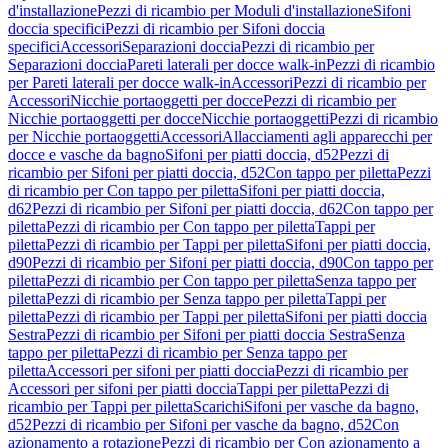
d'installazione
Pezzi di ricambio per Moduli d'installazione
Sifoni
doccia specifici
Pezzi di ricambio per Sifoni doccia
specifici
Accessori
Separazioni doccia
Pezzi di ricambio per
Separazioni doccia
Pareti laterali per docce walk-in
Pezzi di ricambio
per Pareti laterali per docce walk-in
Accessori
Pezzi di ricambio per
Accessori
Nicchie portaoggetti per docce
Pezzi di ricambio per
Nicchie portaoggetti per docce
Nicchie portaoggetti
Pezzi di ricambio
per Nicchie portaoggetti
Accessori
Allacciamenti agli apparecchi per
docce e vasche da bagno
Sifoni per piatti doccia, d52
Pezzi di
ricambio per Sifoni per piatti doccia, d52
Con tappo per piletta
Pezzi
di ricambio per Con tappo per piletta
Sifoni per piatti doccia,
d62
Pezzi di ricambio per Sifoni per piatti doccia, d62
Con tappo per
piletta
Pezzi di ricambio per Con tappo per piletta
Tappi per
piletta
Pezzi di ricambio per Tappi per piletta
Sifoni per piatti doccia,
d90
Pezzi di ricambio per Sifoni per piatti doccia, d90
Con tappo per
piletta
Pezzi di ricambio per Con tappo per piletta
Senza tappo per
piletta
Pezzi di ricambio per Senza tappo per piletta
Tappi per
piletta
Pezzi di ricambio per Tappi per piletta
Sifoni per piatti doccia
Sestra
Pezzi di ricambio per Sifoni per piatti doccia Sestra
Senza
tappo per piletta
Pezzi di ricambio per Senza tappo per
piletta
Accessori per sifoni per piatti doccia
Pezzi di ricambio per
Accessori per sifoni per piatti doccia
Tappi per piletta
Pezzi di
ricambio per Tappi per piletta
Scarichi
Sifoni per vasche da bagno,
d52
Pezzi di ricambio per Sifoni per vasche da bagno, d52
Con
azionamento a rotazione
Pezzi di ricambio per Con azionamento a