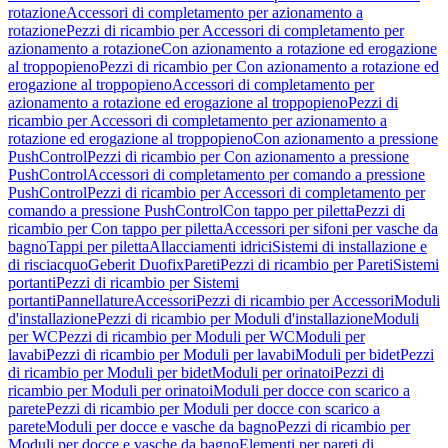
rotazione
Accessori di completamento per azionamento a
rotazione
Pezzi di ricambio per Accessori di completamento per
azionamento a rotazione
Con azionamento a rotazione ed erogazione
al troppopieno
Pezzi di ricambio per Con azionamento a rotazione ed
erogazione al troppopieno
Accessori di completamento per
azionamento a rotazione ed erogazione al troppopieno
Pezzi di
ricambio per Accessori di completamento per azionamento a
rotazione ed erogazione al troppopieno
Con azionamento a pressione
PushControl
Pezzi di ricambio per Con azionamento a pressione
PushControl
Accessori di completamento per comando a pressione
PushControl
Pezzi di ricambio per Accessori di completamento per
comando a pressione PushControl
Con tappo per piletta
Pezzi di
ricambio per Con tappo per piletta
Accessori per sifoni per vasche da
bagno
Tappi per piletta
Allacciamenti idrici
Sistemi di installazione e
di risciacquo
Geberit Duofix
Pareti
Pezzi di ricambio per Pareti
Sistemi
portanti
Pezzi di ricambio per Sistemi
portanti
Pannellature
Accessori
Pezzi di ricambio per Accessori
Moduli
d'installazione
Pezzi di ricambio per Moduli d'installazione
Moduli
per WC
Pezzi di ricambio per Moduli per WC
Moduli per
lavabi
Pezzi di ricambio per Moduli per lavabi
Moduli per bidet
Pezzi
di ricambio per Moduli per bidet
Moduli per orinatoi
Pezzi di
ricambio per Moduli per orinatoi
Moduli per docce con scarico a
parete
Pezzi di ricambio per Moduli per docce con scarico a
parete
Moduli per docce e vasche da bagno
Pezzi di ricambio per
Moduli per docce e vasche da bagno
Elementi per pareti di