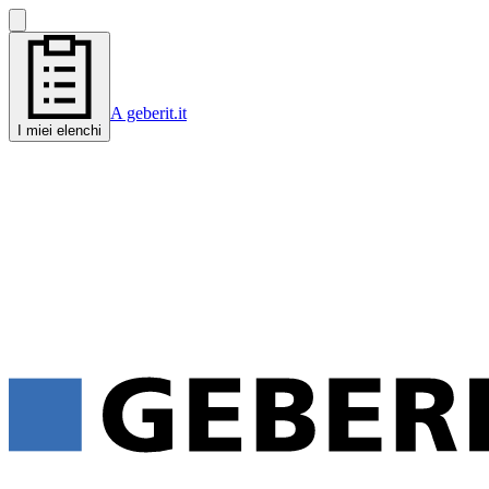
A geberit.it
I miei elenchi