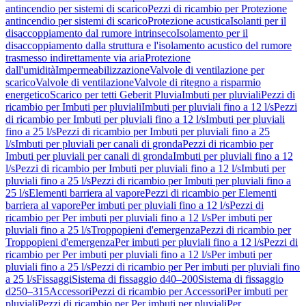
antincendio per sistemi di scarico
Pezzi di ricambio per Protezione
antincendio per sistemi di scarico
Protezione acustica
Isolanti per il
disaccoppiamento dal rumore intrinseco
Isolamento per il
disaccoppiamento dalla struttura e l'isolamento acustico del rumore
trasmesso indirettamente via aria
Protezione
dall'umidità
Impermeabilizzazione
Valvole di ventilazione per
scarico
Valvole di ventilazione
Valvole di ritegno a risparmio
energetico
Scarico per tetti Geberit Pluvia
Imbuti per pluviali
Pezzi di
ricambio per Imbuti per pluviali
Imbuti per pluviali fino a 12 l/s
Pezzi
di ricambio per Imbuti per pluviali fino a 12 l/s
Imbuti per pluviali
fino a 25 l/s
Pezzi di ricambio per Imbuti per pluviali fino a 25
l/s
Imbuti per pluviali per canali di gronda
Pezzi di ricambio per
Imbuti per pluviali per canali di gronda
Imbuti per pluviali fino a 12
l/s
Pezzi di ricambio per Imbuti per pluviali fino a 12 l/s
Imbuti per
pluviali fino a 25 l/s
Pezzi di ricambio per Imbuti per pluviali fino a
25 l/s
Elementi barriera al vapore
Pezzi di ricambio per Elementi
barriera al vapore
Per imbuti per pluviali fino a 12 l/s
Pezzi di
ricambio per Per imbuti per pluviali fino a 12 l/s
Per imbuti per
pluviali fino a 25 l/s
Troppopieni d'emergenza
Pezzi di ricambio per
Troppopieni d'emergenza
Per imbuti per pluviali fino a 12 l/s
Pezzi di
ricambio per Per imbuti per pluviali fino a 12 l/s
Per imbuti per
pluviali fino a 25 l/s
Pezzi di ricambio per Per imbuti per pluviali fino
a 25 l/s
Fissaggi
Sistema di fissaggio d40–200
Sistema di fissaggio
d250–315
Accessori
Pezzi di ricambio per Accessori
Per imbuti per
pluviali
Pezzi di ricambio per Per imbuti per pluviali
Per