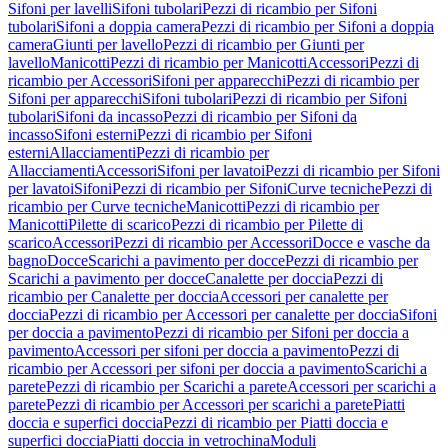
Sifoni per lavelli
Sifoni tubolari
Pezzi di ricambio per Sifoni
tubolari
Sifoni a doppia camera
Pezzi di ricambio per Sifoni a doppia
camera
Giunti per lavello
Pezzi di ricambio per Giunti per
lavello
Manicotti
Pezzi di ricambio per Manicotti
Accessori
Pezzi di
ricambio per Accessori
Sifoni per apparecchi
Pezzi di ricambio per
Sifoni per apparecchi
Sifoni tubolari
Pezzi di ricambio per Sifoni
tubolari
Sifoni da incasso
Pezzi di ricambio per Sifoni da
incasso
Sifoni esterni
Pezzi di ricambio per Sifoni
esterni
Allacciamenti
Pezzi di ricambio per
Allacciamenti
Accessori
Sifoni per lavatoi
Pezzi di ricambio per Sifoni
per lavatoi
Sifoni
Pezzi di ricambio per Sifoni
Curve tecniche
Pezzi di
ricambio per Curve tecniche
Manicotti
Pezzi di ricambio per
Manicotti
Pilette di scarico
Pezzi di ricambio per Pilette di
scarico
Accessori
Pezzi di ricambio per Accessori
Docce e vasche da
bagno
Docce
Scarichi a pavimento per docce
Pezzi di ricambio per
Scarichi a pavimento per docce
Canalette per doccia
Pezzi di
ricambio per Canalette per doccia
Accessori per canalette per
doccia
Pezzi di ricambio per Accessori per canalette per doccia
Sifoni
per doccia a pavimento
Pezzi di ricambio per Sifoni per doccia a
pavimento
Accessori per sifoni per doccia a pavimento
Pezzi di
ricambio per Accessori per sifoni per doccia a pavimento
Scarichi a
parete
Pezzi di ricambio per Scarichi a parete
Accessori per scarichi a
parete
Pezzi di ricambio per Accessori per scarichi a parete
Piatti
doccia e superfici doccia
Pezzi di ricambio per Piatti doccia e
superfici doccia
Piatti doccia in vetrochina
Moduli