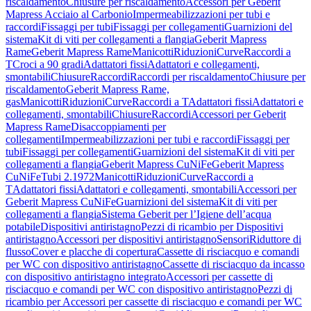
riscaldamento
Chiusure per riscaldamento
Accessori per Geberit
Mapress Acciaio al Carbonio
Impermeabilizzazioni per tubi e
raccordi
Fissaggi per tubi
Fissaggi per collegamenti
Guarnizioni del
sistema
Kit di viti per collegamenti a flangia
Geberit Mapress
Rame
Geberit Mapress Rame
Manicotti
Riduzioni
Curve
Raccordi a
T
Croci a 90 gradi
Adattatori fissi
Adattatori e collegamenti,
smontabili
Chiusure
Raccordi
Raccordi per riscaldamento
Chiusure per
riscaldamento
Geberit Mapress Rame,
gas
Manicotti
Riduzioni
Curve
Raccordi a T
Adattatori fissi
Adattatori e
collegamenti, smontabili
Chiusure
Raccordi
Accessori per Geberit
Mapress Rame
Disaccoppiamenti per
collegamenti
Impermeabilizzazioni per tubi e raccordi
Fissaggi per
tubi
Fissaggi per collegamenti
Guarnizioni del sistema
Kit di viti per
collegamenti a flangia
Geberit Mapress CuNiFe
Geberit Mapress
CuNiFe
Tubi 2.1972
Manicotti
Riduzioni
Curve
Raccordi a
T
Adattatori fissi
Adattatori e collegamenti, smontabili
Accessori per
Geberit Mapress CuNiFe
Guarnizioni del sistema
Kit di viti per
collegamenti a flangia
Sistema Geberit per l’Igiene dell’acqua
potabile
Dispositivi antiristagno
Pezzi di ricambio per Dispositivi
antiristagno
Accessori per dispositivi antiristagno
Sensori
Riduttore di
flusso
Cover e placche di copertura
Cassette di risciacquo e comandi
per WC con dispositivo antiristagno
Cassette di risciacquo da incasso
con dispositivo antiristagno integrato
Accessori per cassette di
risciacquo e comandi per WC con dispositivo antiristagno
Pezzi di
ricambio per Accessori per cassette di risciacquo e comandi per WC