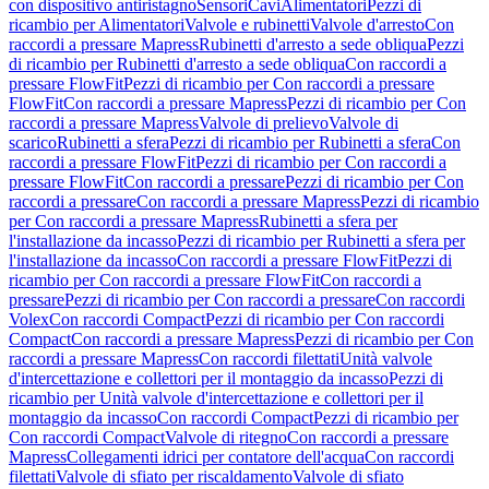
con dispositivo antiristagno
Sensori
Cavi
Alimentatori
Pezzi di
ricambio per Alimentatori
Valvole e rubinetti
Valvole d'arresto
Con
raccordi a pressare Mapress
Rubinetti d'arresto a sede obliqua
Pezzi
di ricambio per Rubinetti d'arresto a sede obliqua
Con raccordi a
pressare FlowFit
Pezzi di ricambio per Con raccordi a pressare
FlowFit
Con raccordi a pressare Mapress
Pezzi di ricambio per Con
raccordi a pressare Mapress
Valvole di prelievo
Valvole di
scarico
Rubinetti a sfera
Pezzi di ricambio per Rubinetti a sfera
Con
raccordi a pressare FlowFit
Pezzi di ricambio per Con raccordi a
pressare FlowFit
Con raccordi a pressare
Pezzi di ricambio per Con
raccordi a pressare
Con raccordi a pressare Mapress
Pezzi di ricambio
per Con raccordi a pressare Mapress
Rubinetti a sfera per
l'installazione da incasso
Pezzi di ricambio per Rubinetti a sfera per
l'installazione da incasso
Con raccordi a pressare FlowFit
Pezzi di
ricambio per Con raccordi a pressare FlowFit
Con raccordi a
pressare
Pezzi di ricambio per Con raccordi a pressare
Con raccordi
Volex
Con raccordi Compact
Pezzi di ricambio per Con raccordi
Compact
Con raccordi a pressare Mapress
Pezzi di ricambio per Con
raccordi a pressare Mapress
Con raccordi filettati
Unità valvole
d'intercettazione e collettori per il montaggio da incasso
Pezzi di
ricambio per Unità valvole d'intercettazione e collettori per il
montaggio da incasso
Con raccordi Compact
Pezzi di ricambio per
Con raccordi Compact
Valvole di ritegno
Con raccordi a pressare
Mapress
Collegamenti idrici per contatore dell'acqua
Con raccordi
filettati
Valvole di sfiato per riscaldamento
Valvole di sfiato