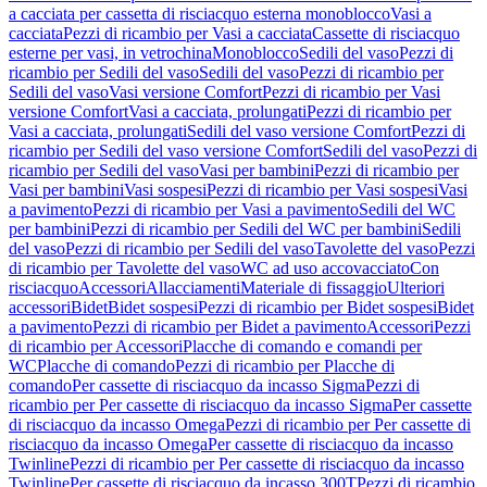
a cacciata per cassetta di risciacquo esterna monoblocco
Vasi a
cacciata
Pezzi di ricambio per Vasi a cacciata
Cassette di risciacquo
esterne per vasi, in vetrochina
Monoblocco
Sedili del vaso
Pezzi di
ricambio per Sedili del vaso
Sedili del vaso
Pezzi di ricambio per
Sedili del vaso
Vasi versione Comfort
Pezzi di ricambio per Vasi
versione Comfort
Vasi a cacciata, prolungati
Pezzi di ricambio per
Vasi a cacciata, prolungati
Sedili del vaso versione Comfort
Pezzi di
ricambio per Sedili del vaso versione Comfort
Sedili del vaso
Pezzi di
ricambio per Sedili del vaso
Vasi per bambini
Pezzi di ricambio per
Vasi per bambini
Vasi sospesi
Pezzi di ricambio per Vasi sospesi
Vasi
a pavimento
Pezzi di ricambio per Vasi a pavimento
Sedili del WC
per bambini
Pezzi di ricambio per Sedili del WC per bambini
Sedili
del vaso
Pezzi di ricambio per Sedili del vaso
Tavolette del vaso
Pezzi
di ricambio per Tavolette del vaso
WC ad uso accovacciato
Con
risciacquo
Accessori
Allacciamenti
Materiale di fissaggio
Ulteriori
accessori
Bidet
Bidet sospesi
Pezzi di ricambio per Bidet sospesi
Bidet
a pavimento
Pezzi di ricambio per Bidet a pavimento
Accessori
Pezzi
di ricambio per Accessori
Placche di comando e comandi per
WC
Placche di comando
Pezzi di ricambio per Placche di
comando
Per cassette di risciacquo da incasso Sigma
Pezzi di
ricambio per Per cassette di risciacquo da incasso Sigma
Per cassette
di risciacquo da incasso Omega
Pezzi di ricambio per Per cassette di
risciacquo da incasso Omega
Per cassette di risciacquo da incasso
Twinline
Pezzi di ricambio per Per cassette di risciacquo da incasso
Twinline
Per cassette di risciacquo da incasso 300T
Pezzi di ricambio