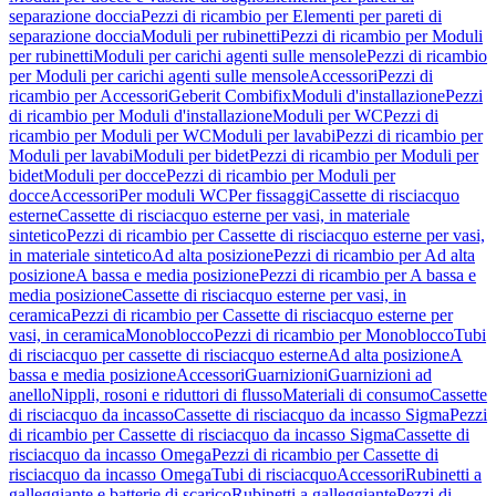
separazione doccia
Pezzi di ricambio per Elementi per pareti di
separazione doccia
Moduli per rubinetti
Pezzi di ricambio per Moduli
per rubinetti
Moduli per carichi agenti sulle mensole
Pezzi di ricambio
per Moduli per carichi agenti sulle mensole
Accessori
Pezzi di
ricambio per Accessori
Geberit Combifix
Moduli d'installazione
Pezzi
di ricambio per Moduli d'installazione
Moduli per WC
Pezzi di
ricambio per Moduli per WC
Moduli per lavabi
Pezzi di ricambio per
Moduli per lavabi
Moduli per bidet
Pezzi di ricambio per Moduli per
bidet
Moduli per docce
Pezzi di ricambio per Moduli per
docce
Accessori
Per moduli WC
Per fissaggi
Cassette di risciacquo
esterne
Cassette di risciacquo esterne per vasi, in materiale
sintetico
Pezzi di ricambio per Cassette di risciacquo esterne per vasi,
in materiale sintetico
Ad alta posizione
Pezzi di ricambio per Ad alta
posizione
A bassa e media posizione
Pezzi di ricambio per A bassa e
media posizione
Cassette di risciacquo esterne per vasi, in
ceramica
Pezzi di ricambio per Cassette di risciacquo esterne per
vasi, in ceramica
Monoblocco
Pezzi di ricambio per Monoblocco
Tubi
di risciacquo per cassette di risciacquo esterne
Ad alta posizione
A
bassa e media posizione
Accessori
Guarnizioni
Guarnizioni ad
anello
Nippli, rosoni e riduttori di flusso
Materiali di consumo
Cassette
di risciacquo da incasso
Cassette di risciacquo da incasso Sigma
Pezzi
di ricambio per Cassette di risciacquo da incasso Sigma
Cassette di
risciacquo da incasso Omega
Pezzi di ricambio per Cassette di
risciacquo da incasso Omega
Tubi di risciacquo
Accessori
Rubinetti a
galleggiante e batterie di scarico
Rubinetti a galleggiante
Pezzi di