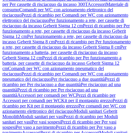
per Per cassette di risciacquo da incasso 300T
Accessori
Materiale di
consumo
Comandi per WC con azionamento elettronico del
risciacquo
Pezzi di ricambio per Comandi per WC con azionamento
elettronico del risciacquo
Per funzionamento a rete, per cassette di
risciacquo da incasso Geberit Sigma 12 cm
Pezzi di ricambio per Per
funzionamento a rete, per cassette di risciacquo da incasso Geberit
Sigma 12 cm
Per funzionamento a rete, per cassette di risciacquo da
incasso Geberit Sigma 8 cm
Pezzi di ricambio per Per funzionamento
a rete, per cassette di risciacquo da incasso Geberit Sigma 8 cm
Per
funzionamento a batteria, per cassette di risciacquo da incasso
Geberit Sigma 12 cm
Pezzi di ricambio per Per funzionamento a
batteria, per cassette di risciacquo da incasso Geberit Sigma 12
cm
Comandi per WC con azionamento pneumatico del
risciacquo
Pezzi di ricambio per Comandi per WC con azionamento
pneumatico del risciacquo
Per risciacquo a due quantità
Pezzi di
ricambio per Per risciacquo a due quantità
Per risciacquo ad una
quantità
Pezzi di ricambio per Per risciacquo ad una
quantità
Accessori per comandi per WC
Pezzi di ricambio per
Accessori per comandi per WC
Kit per il montaggio grezzo
Pezzi di
ricambio per Kit per il montaggio grezzo
Per comandi per WC con
azionamento elettronico del risciacquo
Moduli sanitari Geberit
Monolith
Moduli sanitari per vasi
Pezzi di ricambio per Moduli
sanitari per vasi
Per vasi sospesi
Pezzi di ricambio per Per vasi
sospesi
Per vaso a pavimento
Pezzi di ricambio per Per vaso a
pavimento
Accessori
Pezzi di ricambio per Accessori
Moduli sanitari