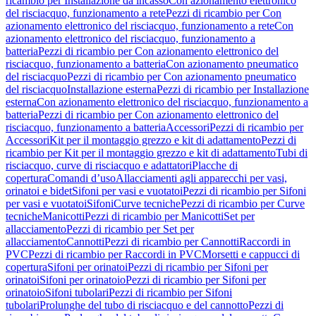
ricambio per Installazione da incasso
Con azionamento elettronico
del risciacquo, funzionamento a rete
Pezzi di ricambio per Con
azionamento elettronico del risciacquo, funzionamento a rete
Con
azionamento elettronico del risciacquo, funzionamento a
batteria
Pezzi di ricambio per Con azionamento elettronico del
risciacquo, funzionamento a batteria
Con azionamento pneumatico
del risciacquo
Pezzi di ricambio per Con azionamento pneumatico
del risciacquo
Installazione esterna
Pezzi di ricambio per Installazione
esterna
Con azionamento elettronico del risciacquo, funzionamento a
batteria
Pezzi di ricambio per Con azionamento elettronico del
risciacquo, funzionamento a batteria
Accessori
Pezzi di ricambio per
Accessori
Kit per il montaggio grezzo e kit di adattamento
Pezzi di
ricambio per Kit per il montaggio grezzo e kit di adattamento
Tubi di
risciacquo, curve di risciacquo e adattatori
Placche di
copertura
Comandi d’uso
Allacciamenti agli apparecchi per vasi,
orinatoi e bidet
Sifoni per vasi e vuotatoi
Pezzi di ricambio per Sifoni
per vasi e vuotatoi
Sifoni
Curve tecniche
Pezzi di ricambio per Curve
tecniche
Manicotti
Pezzi di ricambio per Manicotti
Set per
allacciamento
Pezzi di ricambio per Set per
allacciamento
Cannotti
Pezzi di ricambio per Cannotti
Raccordi in
PVC
Pezzi di ricambio per Raccordi in PVC
Morsetti e cappucci di
copertura
Sifoni per orinatoi
Pezzi di ricambio per Sifoni per
orinatoi
Sifoni per orinatoio
Pezzi di ricambio per Sifoni per
orinatoio
Sifoni tubolari
Pezzi di ricambio per Sifoni
tubolari
Prolunghe del tubo di risciacquo e del cannotto
Pezzi di