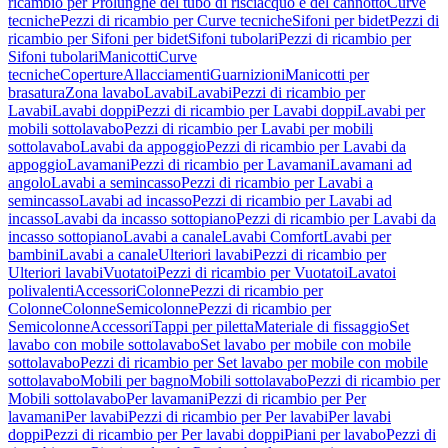
ricambio per Prolunghe del tubo di risciacquo e del cannotto
Curve
tecniche
Pezzi di ricambio per Curve tecniche
Sifoni per bidet
Pezzi di
ricambio per Sifoni per bidet
Sifoni tubolari
Pezzi di ricambio per
Sifoni tubolari
Manicotti
Curve
tecniche
Coperture
Allacciamenti
Guarnizioni
Manicotti per
brasatura
Zona lavabo
Lavabi
Lavabi
Pezzi di ricambio per
Lavabi
Lavabi doppi
Pezzi di ricambio per Lavabi doppi
Lavabi per
mobili sottolavabo
Pezzi di ricambio per Lavabi per mobili
sottolavabo
Lavabi da appoggio
Pezzi di ricambio per Lavabi da
appoggio
Lavamani
Pezzi di ricambio per Lavamani
Lavamani ad
angolo
Lavabi a semincasso
Pezzi di ricambio per Lavabi a
semincasso
Lavabi ad incasso
Pezzi di ricambio per Lavabi ad
incasso
Lavabi da incasso sottopiano
Pezzi di ricambio per Lavabi da
incasso sottopiano
Lavabi a canale
Lavabi Comfort
Lavabi per
bambini
Lavabi a canale
Ulteriori lavabi
Pezzi di ricambio per
Ulteriori lavabi
Vuotatoi
Pezzi di ricambio per Vuotatoi
Lavatoi
polivalenti
Accessori
Colonne
Pezzi di ricambio per
Colonne
Colonne
Semicolonne
Pezzi di ricambio per
Semicolonne
Accessori
Tappi per piletta
Materiale di fissaggio
Set
lavabo con mobile sottolavabo
Set lavabo per mobile con mobile
sottolavabo
Pezzi di ricambio per Set lavabo per mobile con mobile
sottolavabo
Mobili per bagno
Mobili sottolavabo
Pezzi di ricambio per
Mobili sottolavabo
Per lavamani
Pezzi di ricambio per Per
lavamani
Per lavabi
Pezzi di ricambio per Per lavabi
Per lavabi
doppi
Pezzi di ricambio per Per lavabi doppi
Piani per lavabo
Pezzi di