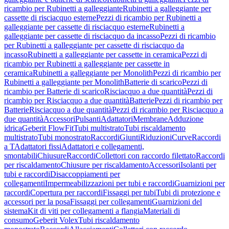
ricambio per Rubinetti a galleggiante
Rubinetti a galleggiante per
cassette di risciacquo esterne
Pezzi di ricambio per Rubinetti a
galleggiante per cassette di risciacquo esterne
Rubinetti a
galleggiante per cassette di risciacquo da incasso
Pezzi di ricambio
per Rubinetti a galleggiante per cassette di risciacquo da
incasso
Rubinetti a galleggiante per cassette in ceramica
Pezzi di
ricambio per Rubinetti a galleggiante per cassette in
ceramica
Rubinetti a galleggiante per Monolith
Pezzi di ricambio per
Rubinetti a galleggiante per Monolith
Batterie di scarico
Pezzi di
ricambio per Batterie di scarico
Risciacquo a due quantità
Pezzi di
ricambio per Risciacquo a due quantità
Batterie
Pezzi di ricambio per
Batterie
Risciacquo a due quantità
Pezzi di ricambio per Risciacquo a
due quantità
Accessori
Pulsanti
Adattatori
Membrane
Adduzione
idrica
Geberit FlowFit
Tubi multistrato
Tubi riscaldamento
multistrato
Tubi monostrato
Raccordi
Giunti
Riduzioni
Curve
Raccordi
a T
Adattatori fissi
Adattatori e collegamenti,
smontabili
Chiusure
Raccordi
Collettori con raccordo filettato
Raccordi
per riscaldamento
Chiusure per riscaldamento
Accessori
Isolanti per
tubi e raccordi
Disaccoppiamenti per
collegamenti
Impermeabilizzazioni per tubi e raccordi
Guarnizioni per
raccordi
Copertura per raccordi
Fissaggi per tubi
Tubi di protezione e
accessori per la posa
Fissaggi per collegamenti
Guarnizioni del
sistema
Kit di viti per collegamenti a flangia
Materiali di
consumo
Geberit Volex
Tubi riscaldamento