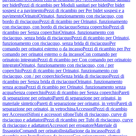
per bidet
Pezzi di ricambio per Moduli sanitari per bidet
Per bidet
sospesi e a pavimento
Pezzi di ricambio per Per bidet sospesi e a
pavimento
Orinatoi
Orinatoi, funzionamento con risciacquo, con
bordo di risciacquo
Pezzi di ricambio per Orinatoi, funzionamento
con risciacquo, con bordo di risciacquo
Senza coperchio
Pezzi di
ricambio per Senza coperchio
Orinatoi, funzionamento con
risciacquo, senza brida di risciacquo
Pezzi di ricambio per Orinatoi,
funzionamento con risciacquo, senza brida di risciacquo
Per
comando per orinatoi esterno o da incasso
Pezzi di ricambio per Per
comando per orinatoi esterno o da incasso
Con comando per
orinatoio integrato
Pezzi di ricambio per Con comando per orinatoio
integrato
Orinatoi, funzionamento con risciacquo, con / per
coperchio
Pezzi di ricambio per Orinatoi, funzionamento con
risciacquo, con / per coperchio
Senza brida di risciacquo
Pezzi di
ricambio per Senza brida di risciacquo
Orinatoi, funzionamento
senza acqua
Pezzi di ricambio per Orinatoi, funzionamento senza
acqua
Senza coperchio
Pezzi di ricambio per Senza coperchio
Pareti
di separazione per orinatoi
Pareti di separazione per orinatoi, in
materiale sintetico
Pareti di separazione per orinatoi, in vetro
Pareti di
separazione per orinatoi, in vetrochina
Accessori
Pezzi di ricambio
per Accessori
Sifoni e accessori sifone
Tubi di risciacquo, curve di
risciacquo e adattatori
Pezzi di ricambio per Tubi di risciacquo, curve
di risciacquo e adattatori
Accessori per erogatore
Materiale di
fissaggio
Comandi per orinatoi
Installazione da incasso
Pezzi di