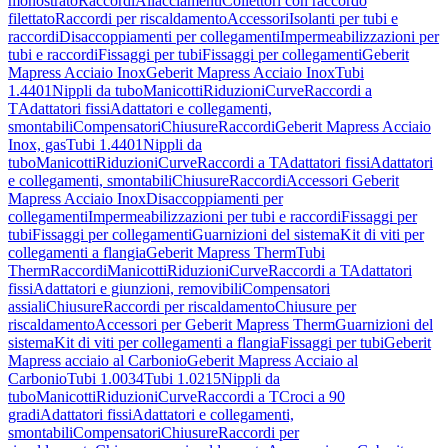
monostrato
Raccordi
Allacciamenti
Collettori con raccordo
filettato
Raccordi per riscaldamento
Accessori
Isolanti per tubi e
raccordi
Disaccoppiamenti per collegamenti
Impermeabilizzazioni per
tubi e raccordi
Fissaggi per tubi
Fissaggi per collegamenti
Geberit
Mapress Acciaio Inox
Geberit Mapress Acciaio Inox
Tubi
1.4401
Nippli da tubo
Manicotti
Riduzioni
Curve
Raccordi a
T
Adattatori fissi
Adattatori e collegamenti,
smontabili
Compensatori
Chiusure
Raccordi
Geberit Mapress Acciaio
Inox, gas
Tubi 1.4401
Nippli da
tubo
Manicotti
Riduzioni
Curve
Raccordi a T
Adattatori fissi
Adattatori
e collegamenti, smontabili
Chiusure
Raccordi
Accessori Geberit
Mapress Acciaio Inox
Disaccoppiamenti per
collegamenti
Impermeabilizzazioni per tubi e raccordi
Fissaggi per
tubi
Fissaggi per collegamenti
Guarnizioni del sistema
Kit di viti per
collegamenti a flangia
Geberit Mapress Therm
Tubi
Therm
Raccordi
Manicotti
Riduzioni
Curve
Raccordi a T
Adattatori
fissi
Adattatori e giunzioni, removibili
Compensatori
assiali
Chiusure
Raccordi per riscaldamento
Chiusure per
riscaldamento
Accessori per Geberit Mapress Therm
Guarnizioni del
sistema
Kit di viti per collegamenti a flangia
Fissaggi per tubi
Geberit
Mapress acciaio al Carbonio
Geberit Mapress Acciaio al
Carbonio
Tubi 1.0034
Tubi 1.0215
Nippli da
tubo
Manicotti
Riduzioni
Curve
Raccordi a T
Croci a 90
gradi
Adattatori fissi
Adattatori e collegamenti,
smontabili
Compensatori
Chiusure
Raccordi per