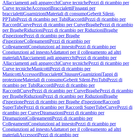
Allacciamenti agli apparecchi
Curve tecniche
Pezzi di ricambio per
Curve tecniche
Accessori
Braccialetti
Fissaggi per
braccialetti
Guarnizioni
Materiali di consumo
Geberit Silent-
PP
Tubi
Pezzi di ricambio per Tubi
Raccordi
Pezzi di ricambio per
Raccordi
Curve
Pezzi di ricambio per Curve
Braghe
Pezzi di ricambio
per Braghe
Riduzioni
Pezzi di ricambio per Riduzioni
Braghe
d'ispezione
Pezzi di ricambio per Braghe
d'ispezione
Collegamenti
Pezzi di ricambio per
Collegamenti
Congiunzioni ad innesto
Pezzi di ricambio per
Congiunzioni ad innesto
Adattatori per il collegamento ad altri
materiali
Allacciamenti agli apparecchi
Pezzi di ricambio per
Allacciamenti agli apparecchi
Curve tecniche
Pezzi di ricambio per
Curve tecniche
Manicotti
Pezzi di ricambio per
Manicotti
Accessori
Braccialetti
Chiusure
Guarnizioni
Tappi di
protezione
Materiali di consumo
Geberit Silent-Pro
Tubi
Pezzi di
ricambio per Tubi
Raccordi
Pezzi di ricambio per
Raccordi
Curve
Pezzi di ricambio per Curve
Braghe
Pezzi di ricambio
per Braghe
Riduzioni
Pezzi di ricambio per Riduzioni
Braghe
d'ispezione
Pezzi di ricambio per Braghe d'ispezione
Raccordi
SuperTube
Pezzi di ricambio per Raccordi SuperTube
Curve
Pezzi di
ricambio per Curve
Diramazioni
Pezzi di ricambio per
Diramazioni
Collegamenti
Pezzi di ricambio per
Collegamenti
Congiunzioni ad innesto
Pezzi di ricambio per
Congiunzioni ad innesto
Adattatori per il collegamento ad altri
materiali
Accessori
Pezzi di ricambio per