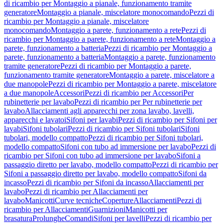
di ricambio per Montaggio a pianale, funzionamento tramite
generatore
Montaggio a pianale, miscelatore monocomando
Pezzi di
ricambio per Montaggio a pianale, miscelatore
monocomando
Montaggio a parete, funzionamento a rete
Pezzi di
ricambio per Montaggio a parete, funzionamento a rete
Montaggio a
parete, funzionamento a batteria
Pezzi di ricambio per Montaggio a
parete, funzionamento a batteria
Montaggio a parete, funzionamento
tramite generatore
Pezzi di ricambio per Montaggio a parete,
funzionamento tramite generatore
Montaggio a parete, miscelatore a
due manopole
Pezzi di ricambio per Montaggio a parete, miscelatore
a due manopole
Accessori
Pezzi di ricambio per Accessori
Per
rubinetterie per lavabo
Pezzi di ricambio per Per rubinetterie per
lavabo
Allacciamenti agli apparecchi per zona lavabo, lavelli,
apparecchi e lavatoi
Sifoni per lavabi
Pezzi di ricambio per Sifoni per
lavabi
Sifoni tubolari
Pezzi di ricambio per Sifoni tubolari
Sifoni
tubolari, modello compatto
Pezzi di ricambio per Sifoni tubolari,
modello compatto
Sifoni con tubo ad immersione per lavabo
Pezzi di
ricambio per Sifoni con tubo ad immersione per lavabo
Sifoni a
passaggio diretto per lavabo, modello compatto
Pezzi di ricambio per
Sifoni a passaggio diretto per lavabo, modello compatto
Sifoni da
incasso
Pezzi di ricambio per Sifoni da incasso
Allacciamenti per
lavabo
Pezzi di ricambio per Allacciamenti per
lavabo
Manicotti
Curve tecniche
Coperture
Allacciamenti
Pezzi di
ricambio per Allacciamenti
Guarnizioni
Manicotti per
brasatura
Prolunghe
Comandi
Sifoni per lavelli
Pezzi di ricambio per