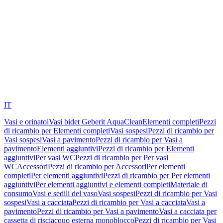
IT
Vasi e orinatoi
Vasi bidet Geberit AquaClean
Elementi completi
Pezzi
di ricambio per Elementi completi
Vasi sospesi
Pezzi di ricambio per
Vasi sospesi
Vasi a pavimento
Pezzi di ricambio per Vasi a
pavimento
Elementi aggiuntivi
Pezzi di ricambio per Elementi
aggiuntivi
Per vasi WC
Pezzi di ricambio per Per vasi
WC
Accessori
Pezzi di ricambio per Accessori
Per elementi
completi
Per elementi aggiuntivi
Pezzi di ricambio per Per elementi
aggiuntivi
Per elementi aggiuntivi e elementi completi
Materiale di
consumo
Vasi e sedili del vaso
Vasi sospesi
Pezzi di ricambio per Vasi
sospesi
Vasi a cacciata
Pezzi di ricambio per Vasi a cacciata
Vasi a
pavimento
Pezzi di ricambio per Vasi a pavimento
Vasi a cacciata per
cassetta di risciacquo esterna monoblocco
Pezzi di ricambio per Vasi