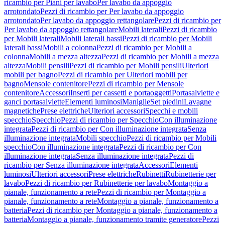
ricambio per Piani per lavabo
Per lavabo da appoggio
arrotondato
Pezzi di ricambio per Per lavabo da appoggio
arrotondato
Per lavabo da appoggio rettangolare
Pezzi di ricambio per
Per lavabo da appoggio rettangolare
Mobili laterali
Pezzi di ricambio
per Mobili laterali
Mobili laterali bassi
Pezzi di ricambio per Mobili
laterali bassi
Mobili a colonna
Pezzi di ricambio per Mobili a
colonna
Mobili a mezza altezza
Pezzi di ricambio per Mobili a mezza
altezza
Mobili pensili
Pezzi di ricambio per Mobili pensili
Ulteriori
mobili per bagno
Pezzi di ricambio per Ulteriori mobili per
bagno
Mensole contenitore
Pezzi di ricambio per Mensole
contenitore
Accessori
Inserti per cassetti e portaoggetti
Portasalviette e
ganci portasalviette
Elementi luminosi
Maniglie
Set piedini
Lavagne
magnetiche
Prese elettriche
Ulteriori accessori
Specchi e mobili
specchio
Specchio
Pezzi di ricambio per Specchio
Con illuminazione
integrata
Pezzi di ricambio per Con illuminazione integrata
Senza
illuminazione integrata
Mobili specchio
Pezzi di ricambio per Mobili
specchio
Con illuminazione integrata
Pezzi di ricambio per Con
illuminazione integrata
Senza illuminazione integrata
Pezzi di
ricambio per Senza illuminazione integrata
Accessori
Elementi
luminosi
Ulteriori accessori
Prese elettriche
Rubinetti
Rubinetterie per
lavabo
Pezzi di ricambio per Rubinetterie per lavabo
Montaggio a
pianale, funzionamento a rete
Pezzi di ricambio per Montaggio a
pianale, funzionamento a rete
Montaggio a pianale, funzionamento a
batteria
Pezzi di ricambio per Montaggio a pianale, funzionamento a
batteria
Montaggio a pianale, funzionamento tramite generatore
Pezzi