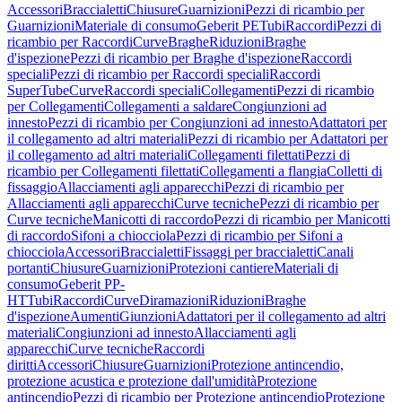
Accessori
Braccialetti
Chiusure
Guarnizioni
Pezzi di ricambio per
Guarnizioni
Materiale di consumo
Geberit PE
Tubi
Raccordi
Pezzi di
ricambio per Raccordi
Curve
Braghe
Riduzioni
Braghe
d'ispezione
Pezzi di ricambio per Braghe d'ispezione
Raccordi
speciali
Pezzi di ricambio per Raccordi speciali
Raccordi
SuperTube
Curve
Raccordi speciali
Collegamenti
Pezzi di ricambio
per Collegamenti
Collegamenti a saldare
Congiunzioni ad
innesto
Pezzi di ricambio per Congiunzioni ad innesto
Adattatori per
il collegamento ad altri materiali
Pezzi di ricambio per Adattatori per
il collegamento ad altri materiali
Collegamenti filettati
Pezzi di
ricambio per Collegamenti filettati
Collegamenti a flangia
Colletti di
fissaggio
Allacciamenti agli apparecchi
Pezzi di ricambio per
Allacciamenti agli apparecchi
Curve tecniche
Pezzi di ricambio per
Curve tecniche
Manicotti di raccordo
Pezzi di ricambio per Manicotti
di raccordo
Sifoni a chiocciola
Pezzi di ricambio per Sifoni a
chiocciola
Accessori
Braccialetti
Fissaggi per braccialetti
Canali
portanti
Chiusure
Guarnizioni
Protezioni cantiere
Materiali di
consumo
Geberit PP-
HT
Tubi
Raccordi
Curve
Diramazioni
Riduzioni
Braghe
d'ispezione
Aumenti
Giunzioni
Adattatori per il collegamento ad altri
materiali
Congiunzioni ad innesto
Allacciamenti agli
apparecchi
Curve tecniche
Raccordi
diritti
Accessori
Chiusure
Guarnizioni
Protezione antincendio,
protezione acustica e protezione dall'umidità
Protezione
antincendio
Pezzi di ricambio per Protezione antincendio
Protezione