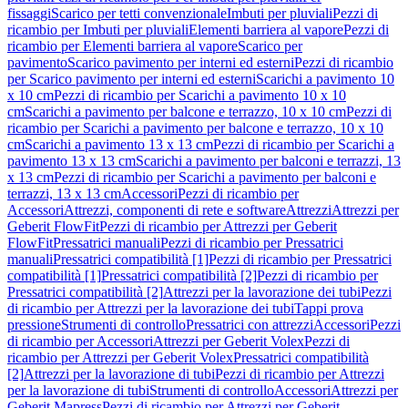
fissaggi
Scarico per tetti convenzionale
Imbuti per pluviali
Pezzi di
ricambio per Imbuti per pluviali
Elementi barriera al vapore
Pezzi di
ricambio per Elementi barriera al vapore
Scarico per
pavimento
Scarico pavimento per interni ed esterni
Pezzi di ricambio
per Scarico pavimento per interni ed esterni
Scarichi a pavimento 10
x 10 cm
Pezzi di ricambio per Scarichi a pavimento 10 x 10
cm
Scarichi a pavimento per balcone e terrazzo, 10 x 10 cm
Pezzi di
ricambio per Scarichi a pavimento per balcone e terrazzo, 10 x 10
cm
Scarichi a pavimento 13 x 13 cm
Pezzi di ricambio per Scarichi a
pavimento 13 x 13 cm
Scarichi a pavimento per balconi e terrazzi, 13
x 13 cm
Pezzi di ricambio per Scarichi a pavimento per balconi e
terrazzi, 13 x 13 cm
Accessori
Pezzi di ricambio per
Accessori
Attrezzi, componenti di rete e software
Attrezzi
Attrezzi per
Geberit FlowFit
Pezzi di ricambio per Attrezzi per Geberit
FlowFit
Pressatrici manuali
Pezzi di ricambio per Pressatrici
manuali
Pressatrici compatibilità [1]
Pezzi di ricambio per Pressatrici
compatibilità [1]
Pressatrici compatibilità [2]
Pezzi di ricambio per
Pressatrici compatibilità [2]
Attrezzi per la lavorazione dei tubi
Pezzi
di ricambio per Attrezzi per la lavorazione dei tubi
Tappi prova
pressione
Strumenti di controllo
Pressatrici con attrezzi
Accessori
Pezzi
di ricambio per Accessori
Attrezzi per Geberit Volex
Pezzi di
ricambio per Attrezzi per Geberit Volex
Pressatrici compatibilità
[2]
Attrezzi per la lavorazione di tubi
Pezzi di ricambio per Attrezzi
per la lavorazione di tubi
Strumenti di controllo
Accessori
Attrezzi per
Geberit Mapress
Pezzi di ricambio per Attrezzi per Geberit