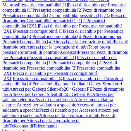
Mapress
Pressatrici compatibilità [1]
Pezzi di ricambio per Pressatrici
compatibilità [1]
Pressatrici compatibilità [2]
Pezzi di ricambio per
Pressatrici compatibilità [2]
Compatibilità pressatrici [1] / [2]
Pezzi di
ricambio per Compatibilità pressatrici [1] / [2]
Pressatrici
compatibilità [2XL]
Pezzi di ricambio per Pressatrici compatibilità
[2XL]
Pressatrici compatibilità [3]
Pezzi di ricambio per Pressatrici
compatibilità [3]
Pressatrici compatibilità [4]
Pezzi di ricambio per
Pressatrici compatibilità [4]
Attrezzi per la lavorazione di tubi
Pezzi di
ricambio per Attrezzi per la lavorazione di tubi
Tappi prova
pressione
Strumenti di controllo
Accessori
Pressatrici
Pezzi di ricambio
per Pressatrici
Pressatrici compatibilità [1]
Pezzi di ricambio per
Pressatrici compatibilità [1]
Pressatrici compatibilità [2]
Pezzi di
ricambio per Pressatrici compatibilità [2]
Pressatrici compatibilità
[2XL]
Pezzi di ricambio per Pressatrici compatibilità
[2XL]
Pressatrici compatibilità [4]
Pezzi di ricambio per Pressatrici
compatibilità [4]
Per sistemi di pannelli radianti Geberit
Srotolatori
tubi
Attrezzi per Geberit Silent-db20 / Geberit PE
Pezzi di ricambio
per Attrezzi per Geberit Silent-db20 / Geberit PE
Attrezzi per
saldatura elettrica
Pezzi di ricambio per Attrezzi per saldatura
elettrica
Attrezzi per saldatura a specchio
Accessori attrezzi per
saldatura a specchio
Pezzi di ricambio per Accessori attrezzi per
saldatura a specchio
Attrezzi per la lavorazione di tubi
Pezzi di
ricambio per Attrezzi per la lavorazione di
tubi
Telecomandi
Telecomandi