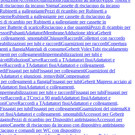
 posizione
Accessori
Guarnizioni
Guarnizioni ad anello
Nippli, rosoni e
 di risciacquo da incasso Sigma
Cassette di risciacquo da incasso
Rubinetti a galleggiante
Pezzi di ricambio per Rubinetti a
esterne
Rubinetti a galleggiante per cassette di risciacquo da
i di ricambio per Rubinetti a galleggiante per cassette in
per Batterie di scarico
Risciacquo a due quantità
Pezzi di ricambio per
ssori
Pulsanti
Adattatori
Membrane
Adduzione idrica
Geberit
 collegamenti, smontabili
Chiusure
Raccordi
Collettori con raccordo
abilizzazioni per tubi e raccordi
Guarnizioni per raccordi
Copertura
menti a flangia
Materiali di consumo
Geberit Volex
Tubi riscaldamento
menti per collegamenti
Impermeabilizzazioni per tubi e
cotti
Riduzioni
Curve
Raccordi a T
Adattatori fissi
Adattatori e
ve
Raccordi a T
Adattatori fissi
Adattatori e collegamenti,
ordi
Fissaggi per tubi
Fissaggi per collegamenti
Guarnizioni del
Adattatori e giunzioni, removibili
Compensatori
i per collegamenti a flangia
Fissaggi per tubi
Geberit Mapress acciaio al
Adattatori fissi
Adattatori e collegamenti,
mpermeabilizzazioni per tubi e raccordi
Fissaggi per tubi
Fissaggi per
rve
Raccordi a T
Croci a 90 gradi
Adattatori fissi
Adattatori e
oni
Curve
Raccordi a T
Adattatori fissi
Adattatori e collegamenti,
Fissaggi per tubi
Fissaggi per collegamenti
Guarnizioni del sistema
Kit
ri fissi
Adattatori e collegamenti, smontabili
Accessori per Geberit
istagno
Pezzi di ricambio per Dispositivi antiristagno
Accessori per
stagno
Cassette di risciacquo da incasso con dispositivo antiristagno
risciacquo e comandi per WC con dispositivo