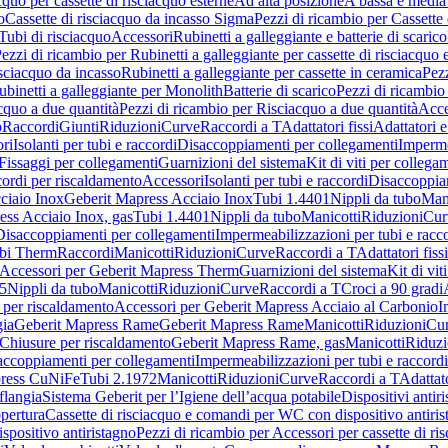
cquo per cassette di risciacquo esterne
Ad alta posizione
A bassa e media
o
Cassette di risciacquo da incasso Sigma
Pezzi di ricambio per Cassette
Tubi di risciacquo
Accessori
Rubinetti a galleggiante e batterie di scarico
ezzi di ricambio per Rubinetti a galleggiante per cassette di risciacquo 
isciacquo da incasso
Rubinetti a galleggiante per cassette in ceramica
Pezz
ubinetti a galleggiante per Monolith
Batterie di scarico
Pezzi di ricambio 
cquo a due quantità
Pezzi di ricambio per Risciacquo a due quantità
Acce
o
Raccordi
Giunti
Riduzioni
Curve
Raccordi a T
Adattatori fissi
Adattatori e
ri
Isolanti per tubi e raccordi
Disaccoppiamenti per collegamenti
Imperme
Fissaggi per collegamenti
Guarnizioni del sistema
Kit di viti per collega
ordi per riscaldamento
Accessori
Isolanti per tubi e raccordi
Disaccoppia
ciaio Inox
Geberit Mapress Acciaio Inox
Tubi 1.4401
Nippli da tubo
Mani
ess Acciaio Inox, gas
Tubi 1.4401
Nippli da tubo
Manicotti
Riduzioni
Cur
Disaccoppiamenti per collegamenti
Impermeabilizzazioni per tubi e racc
bi Therm
Raccordi
Manicotti
Riduzioni
Curve
Raccordi a T
Adattatori fissi
Accessori per Geberit Mapress Therm
Guarnizioni del sistema
Kit di vit
5
Nippli da tubo
Manicotti
Riduzioni
Curve
Raccordi a T
Croci a 90 gradi
 per riscaldamento
Accessori per Geberit Mapress Acciaio al Carbonio
I
gia
Geberit Mapress Rame
Geberit Mapress Rame
Manicotti
Riduzioni
Cu
Chiusure per riscaldamento
Geberit Mapress Rame, gas
Manicotti
Riduzi
accoppiamenti per collegamenti
Impermeabilizzazioni per tubi e raccordi
press CuNiFe
Tubi 2.1972
Manicotti
Riduzioni
Curve
Raccordi a T
Adattato
 flangia
Sistema Geberit per l’Igiene dell’acqua potabile
Dispositivi antir
pertura
Cassette di risciacquo e comandi per WC con dispositivo antiri
spositivo antiristagno
Pezzi di ricambio per Accessori per cassette di 