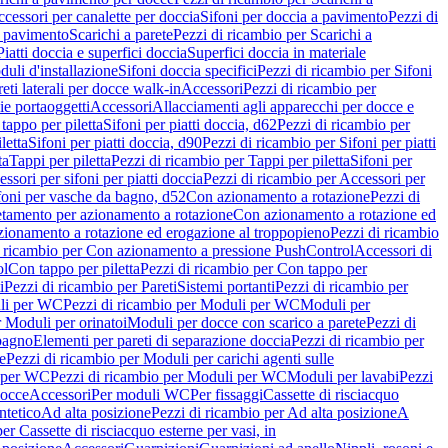
cessori per canalette per doccia
Sifoni per doccia a pavimento
Pezzi di
a pavimento
Scarichi a parete
Pezzi di ricambio per Scarichi a
iatti doccia e superfici doccia
Superfici doccia in materiale
uli d'installazione
Sifoni doccia specifici
Pezzi di ricambio per Sifoni
eti laterali per docce walk-in
Accessori
Pezzi di ricambio per
ie portaoggetti
Accessori
Allacciamenti agli apparecchi per docce e
tappo per piletta
Sifoni per piatti doccia, d62
Pezzi di ricambio per
letta
Sifoni per piatti doccia, d90
Pezzi di ricambio per Sifoni per piatti
ta
Tappi per piletta
Pezzi di ricambio per Tappi per piletta
Sifoni per
ssori per sifoni per piatti doccia
Pezzi di ricambio per Accessori per
foni per vasche da bagno, d52
Con azionamento a rotazione
Pezzi di
etamento per azionamento a rotazione
Con azionamento a rotazione ed
zionamento a rotazione ed erogazione al troppopieno
Pezzi di ricambio
i ricambio per Con azionamento a pressione PushControl
Accessori di
ol
Con tappo per piletta
Pezzi di ricambio per Con tappo per
i
Pezzi di ricambio per Pareti
Sistemi portanti
Pezzi di ricambio per
li per WC
Pezzi di ricambio per Moduli per WC
Moduli per
r Moduli per orinatoi
Moduli per docce con scarico a parete
Pezzi di
 bagno
Elementi per pareti di separazione doccia
Pezzi di ricambio per
e
Pezzi di ricambio per Moduli per carichi agenti sulle
 per WC
Pezzi di ricambio per Moduli per WC
Moduli per lavabi
Pezzi
docce
Accessori
Per moduli WC
Per fissaggi
Cassette di risciacquo
ntetico
Ad alta posizione
Pezzi di ricambio per Ad alta posizione
A
er Cassette di risciacquo esterne per vasi, in