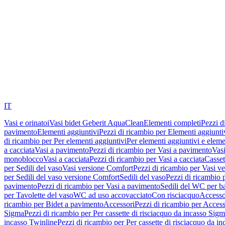
IT
Vasi e orinatoi
Vasi bidet Geberit AquaClean
Elementi completi
Pezzi d
pavimento
Elementi aggiuntivi
Pezzi di ricambio per Elementi aggiunti
di ricambio per Per elementi aggiuntivi
Per elementi aggiuntivi e eleme
a cacciata
Vasi a pavimento
Pezzi di ricambio per Vasi a pavimento
Vasi
monoblocco
Vasi a cacciata
Pezzi di ricambio per Vasi a cacciata
Casset
per Sedili del vaso
Vasi versione Comfort
Pezzi di ricambio per Vasi v
per Sedili del vaso versione Comfort
Sedili del vaso
Pezzi di ricambio p
pavimento
Pezzi di ricambio per Vasi a pavimento
Sedili del WC per b
per Tavolette del vaso
WC ad uso accovacciato
Con risciacquo
Accesso
ricambio per Bidet a pavimento
Accessori
Pezzi di ricambio per Access
Sigma
Pezzi di ricambio per Per cassette di risciacquo da incasso Sig
incasso Twinline
Pezzi di ricambio per Per cassette di risciacquo da i