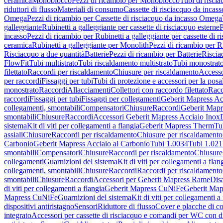
ceramica
Monoblocco
Pezzi di ricambio per Monoblocco
Tubi di riscia
riduttori di flusso
Materiali di consumo
Cassette di risciacquo da incass
Omega
Pezzi di ricambio per Cassette di risciacquo da incasso Omega
galleggiante
Rubinetti a galleggiante per cassette di risciacquo esterne
P
incasso
Pezzi di ricambio per Rubinetti a galleggiante per cassette di r
ceramica
Rubinetti a galleggiante per Monolith
Pezzi di ricambio per R
Risciacquo a due quantità
Batterie
Pezzi di ricambio per Batterie
Riscia
FlowFit
Tubi multistrato
Tubi riscaldamento multistrato
Tubi monostrat
filettato
Raccordi per riscaldamento
Chiusure per riscaldamento
Accesso
per raccordi
Fissaggi per tubi
Tubi di protezione e accessori per la posa
monostrato
Raccordi
Allacciamenti
Collettori con raccordo filettato
Racc
raccordi
Fissaggi per tubi
Fissaggi per collegamenti
Geberit Mapress Ac
collegamenti, smontabili
Compensatori
Chiusure
Raccordi
Geberit Mapr
smontabili
Chiusure
Raccordi
Accessori Geberit Mapress Acciaio Inox
sistema
Kit di viti per collegamenti a flangia
Geberit Mapress Therm
Tu
assiali
Chiusure
Raccordi per riscaldamento
Chiusure per riscaldamento
Carbonio
Geberit Mapress Acciaio al Carbonio
Tubi 1.0034
Tubi 1.021
smontabili
Compensatori
Chiusure
Raccordi per riscaldamento
Chiusure
collegamenti
Guarnizioni del sistema
Kit di viti per collegamenti a flan
collegamenti, smontabili
Chiusure
Raccordi
Raccordi per riscaldamento
smontabili
Chiusure
Raccordi
Accessori per Geberit Mapress Rame
Dis
di viti per collegamenti a flangia
Geberit Mapress CuNiFe
Geberit Ma
Mapress CuNiFe
Guarnizioni del sistema
Kit di viti per collegamenti a
dispositivi antiristagno
Sensori
Riduttore di flusso
Cover e placche di co
integrato
Accessori per cassette di risciacquo e comandi per WC con di