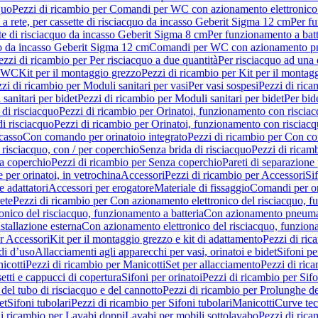
quo
Pezzi di ricambio per Comandi per WC con azionamento elettronico 
a rete, per cassette di risciacquo da incasso Geberit Sigma 12 cm
Per fu
tte di risciacquo da incasso Geberit Sigma 8 cm
Per funzionamento a batt
quo da incasso Geberit Sigma 12 cm
Comandi per WC con azionamento pne
ezzi di ricambio per Per risciacquo a due quantità
Per risciacquo ad una 
r WC
Kit per il montaggio grezzo
Pezzi di ricambio per Kit per il montag
zi di ricambio per Moduli sanitari per vasi
Per vasi sospesi
Pezzi di rica
sanitari per bidet
Pezzi di ricambio per Moduli sanitari per bidet
Per bid
di risciacquo
Pezzi di ricambio per Orinatoi, funzionamento con risciac
i risciacquo
Pezzi di ricambio per Orinatoi, funzionamento con risciacq
ncasso
Con comando per orinatoio integrato
Pezzi di ricambio per Con co
risciacquo, con / per coperchio
Senza brida di risciacquo
Pezzi di ricam
a coperchio
Pezzi di ricambio per Senza coperchio
Pareti di separazione 
e per orinatoi, in vetrochina
Accessori
Pezzi di ricambio per Accessori
Si
e adattatori
Accessori per erogatore
Materiale di fissaggio
Comandi per or
ete
Pezzi di ricambio per Con azionamento elettronico del risciacquo, f
onico del risciacquo, funzionamento a batteria
Con azionamento pneumat
stallazione esterna
Con azionamento elettronico del risciacquo, funziona
r Accessori
Kit per il montaggio grezzo e kit di adattamento
Pezzi di ric
i d’uso
Allacciamenti agli apparecchi per vasi, orinatoi e bidet
Sifoni pe
icotti
Pezzi di ricambio per Manicotti
Set per allacciamento
Pezzi di ric
etti e cappucci di copertura
Sifoni per orinatoi
Pezzi di ricambio per Sifo
del tubo di risciacquo e del cannotto
Pezzi di ricambio per Prolunghe de
et
Sifoni tubolari
Pezzi di ricambio per Sifoni tubolari
Manicotti
Curve te
di ricambio per Lavabi doppi
Lavabi per mobili sottolavabo
Pezzi di rica