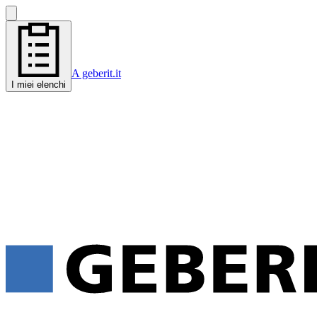
A geberit.it
I miei elenchi