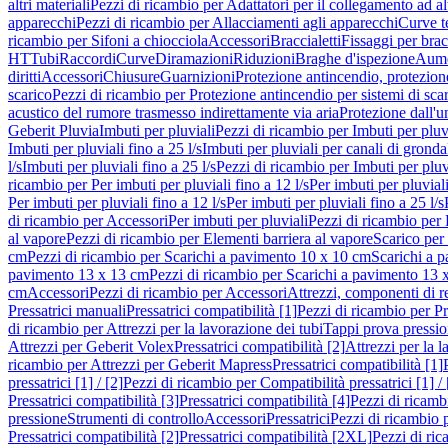
altri materiali
Pezzi di ricambio per Adattatori per il collegamento ad alt
apparecchi
Pezzi di ricambio per Allacciamenti agli apparecchi
Curve t
ricambio per Sifoni a chiocciola
Accessori
Braccialetti
Fissaggi per bracc
HT
Tubi
Raccordi
Curve
Diramazioni
Riduzioni
Braghe d'ispezione
Aume
diritti
Accessori
Chiusure
Guarnizioni
Protezione antincendio, protezione
scarico
Pezzi di ricambio per Protezione antincendio per sistemi di sca
acustico del rumore trasmesso indirettamente via aria
Protezione dall'u
Geberit Pluvia
Imbuti per pluviali
Pezzi di ricambio per Imbuti per pluv
Imbuti per pluviali fino a 25 l/s
Imbuti per pluviali per canali di gronda
l/s
Imbuti per pluviali fino a 25 l/s
Pezzi di ricambio per Imbuti per pluvi
ricambio per Per imbuti per pluviali fino a 12 l/s
Per imbuti per pluviali
Per imbuti per pluviali fino a 12 l/s
Per imbuti per pluviali fino a 25 l/s
di ricambio per Accessori
Per imbuti per pluviali
Pezzi di ricambio per 
al vapore
Pezzi di ricambio per Elementi barriera al vapore
Scarico per
cm
Pezzi di ricambio per Scarichi a pavimento 10 x 10 cm
Scarichi a 
pavimento 13 x 13 cm
Pezzi di ricambio per Scarichi a pavimento 13 
cm
Accessori
Pezzi di ricambio per Accessori
Attrezzi, componenti di r
Pressatrici manuali
Pressatrici compatibilità [1]
Pezzi di ricambio per Pre
di ricambio per Attrezzi per la lavorazione dei tubi
Tappi prova pressi
Attrezzi per Geberit Volex
Pressatrici compatibilità [2]
Attrezzi per la l
ricambio per Attrezzi per Geberit Mapress
Pressatrici compatibilità [1]
pressatrici [1] / [2]
Pezzi di ricambio per Compatibilità pressatrici [1] / 
Pressatrici compatibilità [3]
Pressatrici compatibilità [4]
Pezzi di ricambi
pressione
Strumenti di controllo
Accessori
Pressatrici
Pezzi di ricambio p
Pressatrici compatibilità [2]
Pressatrici compatibilità [2XL]
Pezzi di ric