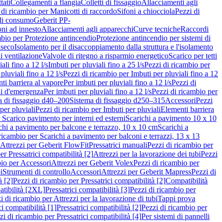
tati
Collegamenti a flangia
Colletti di fissaggio
Allacciamenti agli
 di ricambio per Manicotti di raccordo
Sifoni a chiocciola
Pezzi di
 di consumo
Geberit PP-
ni ad innesto
Allacciamenti agli apparecchi
Curve tecniche
Raccordi
mbio per Protezione antincendio
Protezione antincendio per sistemi di
nseco
Isolamento per il disaccoppiamento dalla struttura e l'isolamento
i ventilazione
Valvole di ritegno a risparmio energetico
Scarico per tetti
ali fino a 12 l/s
Imbuti per pluviali fino a 25 l/s
Pezzi di ricambio per
pluviali fino a 12 l/s
Pezzi di ricambio per Imbuti per pluviali fino a 12
ti barriera al vapore
Per imbuti per pluviali fino a 12 l/s
Pezzi di
ni d'emergenza
Per imbuti per pluviali fino a 12 l/s
Pezzi di ricambio per
a di fissaggio d40–200
Sistema di fissaggio d250–315
Accessori
Pezzi
per pluviali
Pezzi di ricambio per Imbuti per pluviali
Elementi barriera
 Scarico pavimento per interni ed esterni
Scarichi a pavimento 10 x 10
chi a pavimento per balcone e terrazzo, 10 x 10 cm
Scarichi a
ricambio per Scarichi a pavimento per balconi e terrazzi, 13 x 13
 Attrezzi per Geberit FlowFit
Pressatrici manuali
Pezzi di ricambio per
er Pressatrici compatibilità [2]
Attrezzi per la lavorazione dei tubi
Pezzi
bio per Accessori
Attrezzi per Geberit Volex
Pezzi di ricambio per
i
Strumenti di controllo
Accessori
Attrezzi per Geberit Mapress
Pezzi di
à [2]
Pezzi di ricambio per Pressatrici compatibilità [2]
Compatibilità
atibilità [2XL]
Pressatrici compatibilità [3]
Pezzi di ricambio per
i di ricambio per Attrezzi per la lavorazione di tubi
Tappi prova
i compatibilità [1]
Pressatrici compatibilità [2]
Pezzi di ricambio per
zi di ricambio per Pressatrici compatibilità [4]
Per sistemi di pannelli