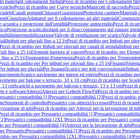
ri materiali
Collegamenti filettati
Pezzi di ricambio per Collegamenti filet
ecniche
Pezzi di ricambio per Curve tecniche
Manicotti di raccordo
Pezzi
ialetti
Canali portanti
Chiusure
Guarnizioni
Protezioni cantiere
Materiali
nti
Giunzioni
Adattatori per il collegamento ad altri materiali
Congiunzio
 acustica e protezione dall'umidità
Protezione antincendio
Pezzi di rica
rico
Protezione acustica
Isolanti per il disaccoppiamento dal rumore intri
midità
Impermeabilizzazione
Valvole di ventilazione per scarico
Valvole d
iali
Imbuti per pluviali fino a 12 l/s
Pezzi di ricambio per Imbuti per pluvi
Pezzi di ricambio per Imbuti per pluviali per canali di gronda
Imbuti per 
ali fino a 25 l/s
Elementi barriera al vapore
Pezzi di ricambio per Elemen
 fino a 25 l/s
Troppopieni d'emergenza
Pezzi di ricambio per Troppopie
Pezzi di ricambio per Per imbuti per pluviali fino a 25 l/s
Fissaggi
Sistem
Per imbuti per pluviali
Per fissaggi
Scarico per tetti convenzionale
Imbuti 
 pavimento
Scarico pavimento per interni ed esterni
Pezzi di ricambio per
pavimento per balcone e terrazzo, 10 x 10 cm
Pezzi di ricambio per Scari
x 13 cm
Scarichi a pavimento per balconi e terrazzi, 13 x 13 cm
Pezzi di 
ete e software
Attrezzi
Attrezzi per Geberit FlowFit
Pezzi di ricambio per
ssatrici compatibilità [1]
Pressatrici compatibilità [2]
Pezzi di ricambio p
one
Strumenti di controllo
Pressatrici con attrezzi
Accessori
Pezzi di ricam
avorazione di tubi
Pezzi di ricambio per Attrezzi per la lavorazione di tub
Pezzi di ricambio per Pressatrici compatibilità [1]
Pressatrici compatibilit
[2]
Pressatrici compatibilità [2XL]
Pezzi di ricambio per Pressatrici comp
o per Pressatrici compatibilità [4]
Attrezzi per la lavorazione di tubi
Pezz
er Pressatrici
Pressatrici compatibilità [1]
Pezzi di ricambio per Pressatric
ambio per Pressatrici compatibilità [2XL]
Pressatrici compatibilità [4]
Pez