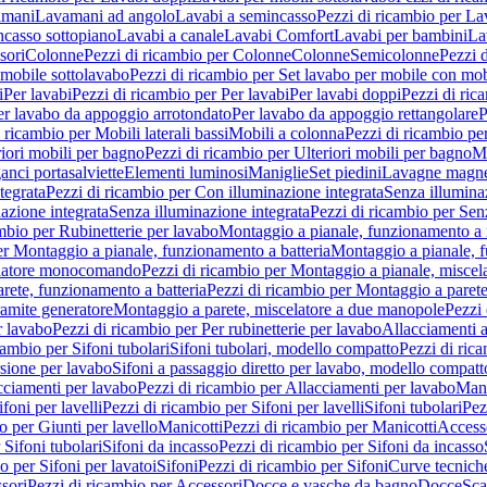
amani
Lavamani ad angolo
Lavabi a semincasso
Pezzi di ricambio per La
ncasso sottopiano
Lavabi a canale
Lavabi Comfort
Lavabi per bambini
La
sori
Colonne
Pezzi di ricambio per Colonne
Colonne
Semicolonne
Pezzi 
 mobile sottolavabo
Pezzi di ricambio per Set lavabo per mobile con mob
i
Per lavabi
Pezzi di ricambio per Per lavabi
Per lavabi doppi
Pezzi di ric
er lavabo da appoggio arrotondato
Per lavabo da appoggio rettangolare
P
 ricambio per Mobili laterali bassi
Mobili a colonna
Pezzi di ricambio pe
riori mobili per bagno
Pezzi di ricambio per Ulteriori mobili per bagno
Me
ganci portasalviette
Elementi luminosi
Maniglie
Set piedini
Lavagne magne
tegrata
Pezzi di ricambio per Con illuminazione integrata
Senza illumina
azione integrata
Senza illuminazione integrata
Pezzi di ricambio per Sen
mbio per Rubinetterie per lavabo
Montaggio a pianale, funzionamento a 
er Montaggio a pianale, funzionamento a batteria
Montaggio a pianale, 
elatore monocomando
Pezzi di ricambio per Montaggio a pianale, misc
rete, funzionamento a batteria
Pezzi di ricambio per Montaggio a parete
ramite generatore
Montaggio a parete, miscelatore a due manopole
Pezzi 
r lavabo
Pezzi di ricambio per Per rubinetterie per lavabo
Allacciamenti a
cambio per Sifoni tubolari
Sifoni tubolari, modello compatto
Pezzi di ric
sione per lavabo
Sifoni a passaggio diretto per lavabo, modello compatt
cciamenti per lavabo
Pezzi di ricambio per Allacciamenti per lavabo
Mani
ifoni per lavelli
Pezzi di ricambio per Sifoni per lavelli
Sifoni tubolari
Pez
o per Giunti per lavello
Manicotti
Pezzi di ricambio per Manicotti
Access
 Sifoni tubolari
Sifoni da incasso
Pezzi di ricambio per Sifoni da incasso
o per Sifoni per lavatoi
Sifoni
Pezzi di ricambio per Sifoni
Curve tecnich
sori
Pezzi di ricambio per Accessori
Docce e vasche da bagno
Docce
Sca