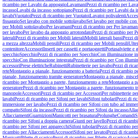
ricambio per Lavabi da appoggio
Lavamani
Pezzi di ricambio per Lav
incasso
Lavabi da incasso sottopiano
Pezzi di ricambio per Lavabi da i
lavabi
Vuotatoi
Pezzi di ricambio per Vuotatoi
Lavatoi polivalenti
Acces
fissaggio
Set lavabo con mobile sottolavabo
Set lavabo per mobile con
per Mobili sottolavabo
Per lavamani
Pezzi di ricambio per Per lavaman
per lavabo
Per lavabo da appoggio arrotondato
Pezzi di ricambio per P
laterali
Pezzi di ricambio per Mobili laterali
Mobili laterali bassi
Pezzi di
a mezza altezza
Mobili pensili
Pezzi di ricambio per Mobili pensili
Ulte
contenitore
Accessori
Inserti per cassetti e portaoggetti
Portasalviette e 
specchio
Specchio
Pezzi di ricambio per Specchio
Con illuminazione in
specchio
Con illuminazione integrata
Pezzi di ricambio per Con illumin
accessori
Prese elettriche
Rubinetti
Rubinetterie per lavabo
Pezzi di rica
rete
Montaggio a pianale, funzionamento a batteria
Pezzi di ricambio p
pianale, funzionamento tramite generatore
Montaggio a pianale, misc
ricambio per Montaggio a parete, funzionamento a rete
Montaggio a pa
generatore
Pezzi di ricambio per Montaggio a parete, funzionamento t
manopole
Accessori
Pezzi di ricambio per Accessori
Per rubinetterie pe
lavabi
Pezzi di ricambio per Sifoni per lavabi
Sifoni tubolari
Pezzi di ri
immersione per lavabo
Pezzi di ricambio per Sifoni con tubo ad immer
compatto
Sifoni da incasso
Pezzi di ricambio per Sifoni da incasso
Alla
Allacciamenti
Guarnizioni
Manicotti per brasatura
Prolunghe
Comandi
S
ricambio per Sifoni a doppia camera
Giunti per lavello
Pezzi di ricambi
ricambio per Sifoni per apparecchi
Sifoni tubolari
Pezzi di ricambio per
ricambio per Allacciamenti
Accessori
Sifoni per lavatoi
Pezzi di ricambi
Manicotti
Pilette di scarico
Pezzi di ricambio per Pilette di scarico
Acces