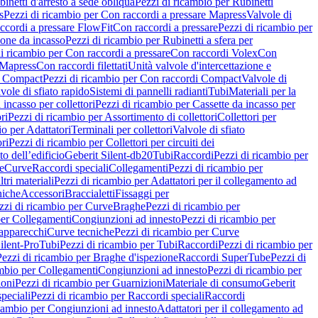
inetti d'arresto a sede obliqua
Pezzi di ricambio per Rubinetti
s
Pezzi di ricambio per Con raccordi a pressare Mapress
Valvole di
ccordi a pressare FlowFit
Con raccordi a pressare
Pezzi di ricambio per
zione da incasso
Pezzi di ricambio per Rubinetti a sfera per
i ricambio per Con raccordi a pressare
Con raccordi Volex
Con
 Mapress
Con raccordi filettati
Unità valvole d'intercettazione e
i Compact
Pezzi di ricambio per Con raccordi Compact
Valvole di
vole di sfiato rapido
Sistemi di pannelli radianti
Tubi
Materiali per la
 incasso per collettori
Pezzi di ricambio per Cassette da incasso per
ri
Pezzi di ricambio per Assortimento di collettori
Collettori per
io per Adattatori
Terminali per collettori
Valvole di sfiato
ori
Pezzi di ricambio per Collettori per circuiti dei
o dell’edificio
Geberit Silent-db20
Tubi
Raccordi
Pezzi di ricambio per
e
Curve
Raccordi speciali
Collegamenti
Pezzi di ricambio per
tri materiali
Pezzi di ricambio per Adattatori per il collegamento ad
niche
Accessori
Braccialetti
Fissaggi per
zzi di ricambio per Curve
Braghe
Pezzi di ricambio per
per Collegamenti
Congiunzioni ad innesto
Pezzi di ricambio per
 apparecchi
Curve tecniche
Pezzi di ricambio per Curve
ilent-Pro
Tubi
Pezzi di ricambio per Tubi
Raccordi
Pezzi di ricambio per
Pezzi di ricambio per Braghe d'ispezione
Raccordi SuperTube
Pezzi di
ambio per Collegamenti
Congiunzioni ad innesto
Pezzi di ricambio per
ioni
Pezzi di ricambio per Guarnizioni
Materiale di consumo
Geberit
peciali
Pezzi di ricambio per Raccordi speciali
Raccordi
icambio per Congiunzioni ad innesto
Adattatori per il collegamento ad