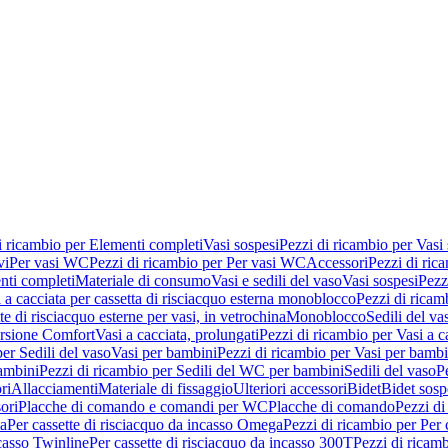
i ricambio per Elementi completi
Vasi sospesi
Pezzi di ricambio per Vasi
vi
Per vasi WC
Pezzi di ricambio per Per vasi WC
Accessori
Pezzi di ric
nti completi
Materiale di consumo
Vasi e sedili del vaso
Vasi sospesi
Pezz
 a cacciata per cassetta di risciacquo esterna monoblocco
Pezzi di ricamb
te di risciacquo esterne per vasi, in vetrochina
Monoblocco
Sedili del va
ersione Comfort
Vasi a cacciata, prolungati
Pezzi di ricambio per Vasi a c
er Sedili del vaso
Vasi per bambini
Pezzi di ricambio per Vasi per bambi
ambini
Pezzi di ricambio per Sedili del WC per bambini
Sedili del vaso
P
ri
Allacciamenti
Materiale di fissaggio
Ulteriori accessori
Bidet
Bidet sosp
ori
Placche di comando e comandi per WC
Placche di comando
Pezzi di
ma
Per cassette di risciacquo da incasso Omega
Pezzi di ricambio per Per
ncasso Twinline
Per cassette di risciacquo da incasso 300T
Pezzi di ricamb