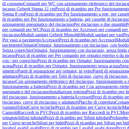
di consumo
Comandi per WC con azionamento elettronico del risciac
incasso Geberit Sigma 12 cm
Pezzi di ricambio per Per funzionamento 
Sigma 8 cm
Pezzi di ricambio per Per funzionamento a rete, per casse
di ricambio per Per funzionamento a batteria, per cassette di risciac
azionamento pneumatico del risciacquo
Per risciacquo a due quantità
P
per comandi per WC
Pezzi di ricambio per Accessori per comandi pe
risciacquo
Moduli sanitari Geberit Monolith
Moduli sanitari per vasi
Pez
Per vaso a pavimento
Accessori
Pezzi di ricambio per Accessori
Moduli 
pavimento
Orinatoi
Orinatoi, funzionamento con risciacquo, con bordo 
Senza coperchio
Orinatoi, funzionamento con risciacquo, senza brida d
incasso
Pezzi di ricambio per Per comando per orinatoi esterno o da i
con / per coperchio
Pezzi di ricambio per Orinatoi, funzionamento con 
acqua
Pezzi di ricambio per Orinatoi, funzionamento senza acqua
Senz
sintetico
Pareti di separazione per orinatoi, in vetro
Pareti di separazion
adattatori
Pezzi di ricambio per Tubi di risciacquo, curve di risciacquo 
incasso
Con azionamento elettronico del risciacquo, funzionamento a r
funzionamento a batteria
Pezzi di ricambio per Con azionamento elettr
pneumatico del risciacquo
Installazione esterna
Pezzi di ricambio per In
del risciacquo, funzionamento a batteria
Accessori
Pezzi di ricambio pe
risciacquo, curve di risciacquo e adattatori
Placche di copertura
Comand
vuotatoi
Sifoni
Curve tecniche
Pezzi di ricambio per Curve tecniche
Man
Cannotti
Raccordi in PVC
Pezzi di ricambio per Raccordi in PVC
Mors
orinatoio
Sifoni tubolari
Pezzi di ricambio per Sifoni tubolari
Prolunghe 
per Curve tecniche
Sifoni per bidet
Pezzi di ricambio per Sifoni per bid
lavabo
Lavabi
Lavabi
Pezzi di ricambio per Lavabi
Lavabi doppi
Pezzi 