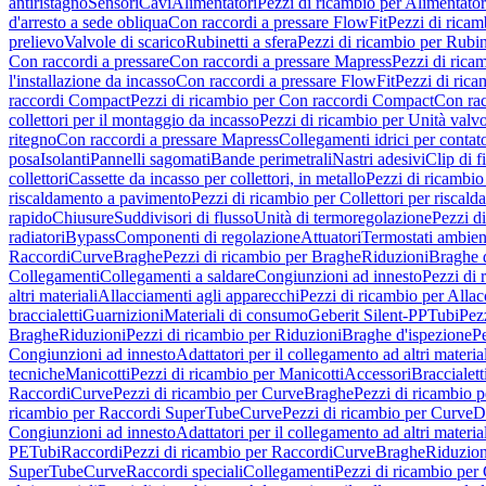
antiristagno
Sensori
Cavi
Alimentatori
Pezzi di ricambio per Alimentator
d'arresto a sede obliqua
Con raccordi a pressare FlowFit
Pezzi di ricam
prelievo
Valvole di scarico
Rubinetti a sfera
Pezzi di ricambio per Rubine
Con raccordi a pressare
Con raccordi a pressare Mapress
Pezzi di rica
l'installazione da incasso
Con raccordi a pressare FlowFit
Pezzi di rica
raccordi Compact
Pezzi di ricambio per Con raccordi Compact
Con rac
collettori per il montaggio da incasso
Pezzi di ricambio per Unità valvol
ritegno
Con raccordi a pressare Mapress
Collegamenti idrici per contat
posa
Isolanti
Pannelli sagomati
Bande perimetrali
Nastri adesivi
Clip di f
collettori
Cassette da incasso per collettori, in metallo
Pezzi di ricambio 
riscaldamento a pavimento
Pezzi di ricambio per Collettori per riscal
rapido
Chiusure
Suddivisori di flusso
Unità di termoregolazione
Pezzi d
radiatori
Bypass
Componenti di regolazione
Attuatori
Termostati ambien
Raccordi
Curve
Braghe
Pezzi di ricambio per Braghe
Riduzioni
Braghe 
Collegamenti
Collegamenti a saldare
Congiunzioni ad innesto
Pezzi di 
altri materiali
Allacciamenti agli apparecchi
Pezzi di ricambio per Allac
braccialetti
Guarnizioni
Materiali di consumo
Geberit Silent-PP
Tubi
Pez
Braghe
Riduzioni
Pezzi di ricambio per Riduzioni
Braghe d'ispezione
Pe
Congiunzioni ad innesto
Adattatori per il collegamento ad altri materia
tecniche
Manicotti
Pezzi di ricambio per Manicotti
Accessori
Braccialett
Raccordi
Curve
Pezzi di ricambio per Curve
Braghe
Pezzi di ricambio 
ricambio per Raccordi SuperTube
Curve
Pezzi di ricambio per Curve
D
Congiunzioni ad innesto
Adattatori per il collegamento ad altri materia
PE
Tubi
Raccordi
Pezzi di ricambio per Raccordi
Curve
Braghe
Riduzion
SuperTube
Curve
Raccordi speciali
Collegamenti
Pezzi di ricambio per