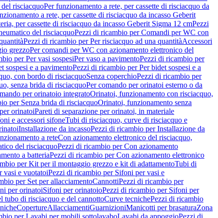
del risciacquo
Per funzionamento a rete, per cassette di risciacquo da
nzionamento a rete, per cassette di risciacquo da incasso Geberit
eria, per cassette di risciacquo da incasso Geberit Sigma 12 cm
Pezzi
umatico del risciacquo
Pezzi di ricambio per Comandi per WC con
quantità
Pezzi di ricambio per Per risciacquo ad una quantità
Accessori
gio grezzo
Per comandi per WC con azionamento elettronico del
mbio per Per vasi sospesi
Per vaso a pavimento
Pezzi di ricambio per
et sospesi e a pavimento
Pezzi di ricambio per Per bidet sospesi e a
quo, con bordo di risciacquo
Senza coperchio
Pezzi di ricambio per
uo, senza brida di risciacquo
Per comando per orinatoi esterno o da
mando per orinatoio integrato
Orinatoi, funzionamento con risciacquo,
bio per Senza brida di risciacquo
Orinatoi, funzionamento senza
per orinatoi
Pareti di separazione per orinatoi, in materiale
foni e accessori sifone
Tubi di risciacquo, curve di risciacquo e
inatoi
Installazione da incasso
Pezzi di ricambio per Installazione da
unzionamento a rete
Con azionamento elettronico del risciacquo,
ico del risciacquo
Pezzi di ricambio per Con azionamento
mento a batteria
Pezzi di ricambio per Con azionamento elettronico
ambio per Kit per il montaggio grezzo e kit di adattamento
Tubi di
r vasi e vuotatoi
Pezzi di ricambio per Sifoni per vasi e
ambio per Set per allacciamento
Cannotti
Pezzi di ricambio per
ni per orinatoi
Sifoni per orinatoio
Pezzi di ricambio per Sifoni per
l tubo di risciacquo e del cannotto
Curve tecniche
Pezzi di ricambio
cniche
Coperture
Allacciamenti
Guarnizioni
Manicotti per brasatura
Zona
mbio per Lavabi per mobili sottolavabo
Lavabi da appoggio
Pezzi di