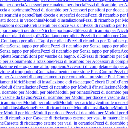
tte per doccia
Accessori per canalette per doccia
Pezzi di ricambio per Ac
occia a pavimento
Pezzi di ricambio per Accessori per sifoni per doccia 
r scarichi a parete
Piatti doccia e superfici doccia
Pezzi di ricambio per P
iatti doccia in vetrochina
Moduli d'installazione
Pezzi di ricambio per Mod
arazioni doccia
Pareti laterali per docce walk-in
Pezzi di ricambio per Par
 portaoggetti per docce
Nicchie portaoggetti
Pezzi di ricambio per Nicch
ni per piatti doccia, d52
Con tappo per piletta
Pezzi di ricambio per Con 
 Con tappo per piletta
Tappi per piletta
Pezzi di ricambio per Tappi per pi
iletta
Senza tappo per piletta
Pezzi di ricambio per Senza tappo per pilet
Senza tappo per piletta
Pezzi di ricambio per Senza tappo per piletta
Acce
piletta
Scarichi
Sifoni per vasche da bagno, d52
Pezzi di ricambio per Si
 per azionamento a rotazione
Pezzi di ricambio per Accessori di compl
tazione ed erogazione al troppopieno
Accessori di completamento per a
zione al troppopieno
Con azionamento a pressione PushControl
Pezzi d
io per Accessori di completamento per comando a pressione PushContr
iamenti idrici
Sistemi di installazione e di risciacquo
Geberit Duofix
Paret
Moduli d'installazione
Pezzi di ricambio per Moduli d'installazione
Modu
i ricambio per Moduli per bidet
Moduli per orinatoi
Pezzi di ricambio pe
e vasche da bagno
Pezzi di ricambio per Moduli per docce e vasche da
 ricambio per Moduli per rubinetti
Moduli per carichi agenti sulle mensol
duli d'installazione
Pezzi di ricambio per Moduli d'installazione
Moduli
er Moduli per bidet
Moduli per docce
Pezzi di ricambio per Moduli per 
zi di ricambio per Cassette di risciacquo esterne per vasi, in materiale si
one
Cassette di risciacquo esterne per vasi, in ceramica
Pezzi di ricambio p