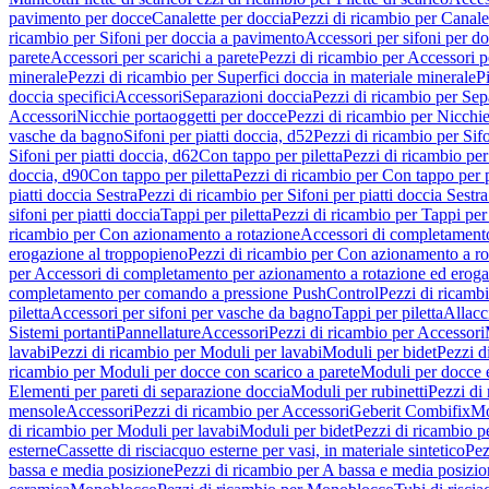
pavimento per docce
Canalette per doccia
Pezzi di ricambio per Canale
ricambio per Sifoni per doccia a pavimento
Accessori per sifoni per d
parete
Accessori per scarichi a parete
Pezzi di ricambio per Accessori pe
minerale
Pezzi di ricambio per Superfici doccia in materiale minerale
P
doccia specifici
Accessori
Separazioni doccia
Pezzi di ricambio per Sep
Accessori
Nicchie portaoggetti per docce
Pezzi di ricambio per Nicchie
vasche da bagno
Sifoni per piatti doccia, d52
Pezzi di ricambio per Sifo
Sifoni per piatti doccia, d62
Con tappo per piletta
Pezzi di ricambio per
doccia, d90
Con tappo per piletta
Pezzi di ricambio per Con tappo per p
piatti doccia Sestra
Pezzi di ricambio per Sifoni per piatti doccia Sestra
sifoni per piatti doccia
Tappi per piletta
Pezzi di ricambio per Tappi per 
ricambio per Con azionamento a rotazione
Accessori di completamento
erogazione al troppopieno
Pezzi di ricambio per Con azionamento a ro
per Accessori di completamento per azionamento a rotazione ed eroga
completamento per comando a pressione PushControl
Pezzi di ricamb
piletta
Accessori per sifoni per vasche da bagno
Tappi per piletta
Allacc
Sistemi portanti
Pannellature
Accessori
Pezzi di ricambio per Accessori
lavabi
Pezzi di ricambio per Moduli per lavabi
Moduli per bidet
Pezzi d
ricambio per Moduli per docce con scarico a parete
Moduli per docce 
Elementi per pareti di separazione doccia
Moduli per rubinetti
Pezzi di
mensole
Accessori
Pezzi di ricambio per Accessori
Geberit Combifix
Mo
di ricambio per Moduli per lavabi
Moduli per bidet
Pezzi di ricambio p
esterne
Cassette di risciacquo esterne per vasi, in materiale sintetico
Pez
bassa e media posizione
Pezzi di ricambio per A bassa e media posizi