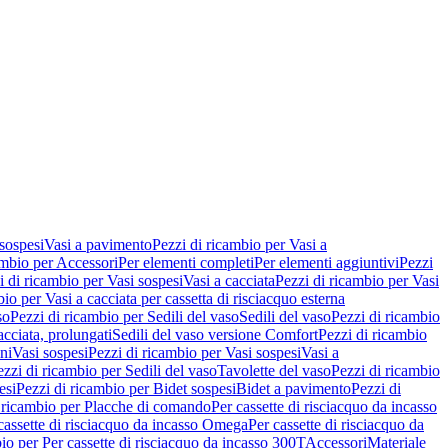
 sospesi
Vasi a pavimento
Pezzi di ricambio per Vasi a
ambio per Accessori
Per elementi completi
Per elementi aggiuntivi
Pezzi
i di ricambio per Vasi sospesi
Vasi a cacciata
Pezzi di ricambio per Vasi
io per Vasi a cacciata per cassetta di risciacquo esterna
so
Pezzi di ricambio per Sedili del vaso
Sedili del vaso
Pezzi di ricambio
acciata, prolungati
Sedili del vaso versione Comfort
Pezzi di ricambio
ni
Vasi sospesi
Pezzi di ricambio per Vasi sospesi
Vasi a
ezzi di ricambio per Sedili del vaso
Tavolette del vaso
Pezzi di ricambio
esi
Pezzi di ricambio per Bidet sospesi
Bidet a pavimento
Pezzi di
 ricambio per Placche di comando
Per cassette di risciacquo da incasso
 cassette di risciacquo da incasso Omega
Per cassette di risciacquo da
io per Per cassette di risciacquo da incasso 300T
Accessori
Materiale