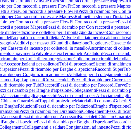
i
Valvole e rubinetti
Valvole d'arresto
Con raccordi a pressare Mapress
Rub
bio per Con raccordi a pressare FlowFit
Con raccordi a pressare Mapres
tti a sfera
Con raccordi a pressare FlowFit
Pezzi di ricambio per Con ra
mbio per Con raccordi a pressare Mapress
Rubinetti a sfera per l'installa
mbio per Con raccordi a pressare FlowFit
Con raccordi a pressare
Pezzi d
cordi a pressare Mapress
Pezzi di ricambio per Con raccordi a pressare
e d'intercettazione e collettori per il montaggio da incasso
Con raccord
ore dell'acqua
Con raccordi filettati
Valvole di sfiato per riscaldamento
Val
issaggio
Additivi per massetti
Giunti di dilatazione
Reggicurve
Cassette da
per Cassette da incasso per collettori, in metallo
Assortimento di colletto
damento a pavimento
Valvole a sfera
Termometri
Adattatori
Pezzi di ricamb
i ricambio per Unità di termoregolazione
Collettori per circuiti dei radiat
te
Accessori
Isolanti per collettori
Tubi di protezione
Sistemi di smaltiment
d'ispezione
Pezzi di ricambio per Braghe d'ispezione
Raccordi SuperTub
ricambio per Congiunzioni ad innesto
Adattatori per il collegamento ad al
ciamenti agli apparecchi
Curve tecniche
Pezzi di ricambio per Curve tec
zi di ricambio per Tubi
Raccordi
Pezzi di ricambio per Raccordi
Curve
Pe
zzi di ricambio per Braghe d'ispezione
Collegamenti
Pezzi di ricambio 
li
Allacciamenti agli apparecchi
Pezzi di ricambio per Allacciamenti agli
i
Chiusure
Guarnizioni
Tappi di protezione
Materiali di consumo
Geberit S
per Braghe
Riduzioni
Pezzi di ricambio per Riduzioni
Braghe d'ispezione
iramazioni
Pezzi di ricambio per Diramazioni
Collegamenti
Pezzi di ric
li
Accessori
Pezzi di ricambio per Accessori
Braccialetti
Chiusure
Guarniz
i
Braghe d'ispezione
Pezzi di ricambio per Braghe d'ispezione
Raccordi s
 Collegamenti
Collegamenti a saldare
Congiunzioni ad innesto
Pezzi di r