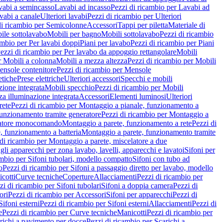
vabi a semincasso
Lavabi ad incasso
Pezzi di ricambio per Lavabi ad
vabi a canale
Ulteriori lavabi
Pezzi di ricambio per Ulteriori
di ricambio per Semicolonne
Accessori
Tappi per piletta
Materiale di
ile sottolavabo
Mobili per bagno
Mobili sottolavabo
Pezzi di ricambio
ambio per Per lavabi doppi
Piani per lavabo
Pezzi di ricambio per Piani
ezzi di ricambio per Per lavabo da appoggio rettangolare
Mobili
r Mobili a colonna
Mobili a mezza altezza
Pezzi di ricambio per Mobili
nsole contenitore
Pezzi di ricambio per Mensole
tiche
Prese elettriche
Ulteriori accessori
Specchi e mobili
zione integrata
Mobili specchio
Pezzi di ricambio per Mobili
za illuminazione integrata
Accessori
Elementi luminosi
Ulteriori
rete
Pezzi di ricambio per Montaggio a pianale, funzionamento a
funzionamento tramite generatore
Pezzi di ricambio per Montaggio a
elatore monocomando
Montaggio a parete, funzionamento a rete
Pezzi di
, funzionamento a batteria
Montaggio a parete, funzionamento tramite
di ricambio per Montaggio a parete, miscelatore a due
gli apparecchi per zona lavabo, lavelli, apparecchi e lavatoi
Sifoni per
ambio per Sifoni tubolari, modello compatto
Sifoni con tubo ad
o
Pezzi di ricambio per Sifoni a passaggio diretto per lavabo, modello
cotti
Curve tecniche
Coperture
Allacciamenti
Pezzi di ricambio per
zi di ricambio per Sifoni tubolari
Sifoni a doppia camera
Pezzi di
ori
Pezzi di ricambio per Accessori
Sifoni per apparecchi
Pezzi di
Sifoni esterni
Pezzi di ricambio per Sifoni esterni
Allacciamenti
Pezzi di
e
Pezzi di ricambio per Curve tecniche
Manicotti
Pezzi di ricambio per
richi a pavimento per docce
Pezzi di ricambio per Scarichi a