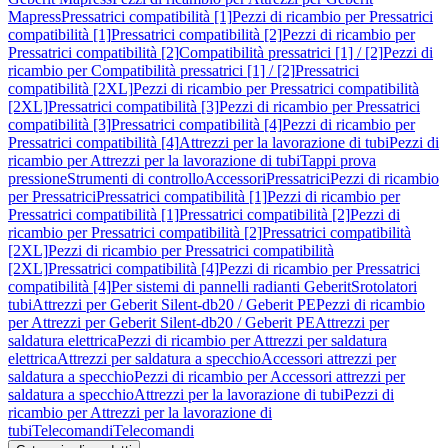
Mapress
Pressatrici compatibilità [1]
Pezzi di ricambio per Pressatrici
compatibilità [1]
Pressatrici compatibilità [2]
Pezzi di ricambio per
Pressatrici compatibilità [2]
Compatibilità pressatrici [1] / [2]
Pezzi di
ricambio per Compatibilità pressatrici [1] / [2]
Pressatrici
compatibilità [2XL]
Pezzi di ricambio per Pressatrici compatibilità
[2XL]
Pressatrici compatibilità [3]
Pezzi di ricambio per Pressatrici
compatibilità [3]
Pressatrici compatibilità [4]
Pezzi di ricambio per
Pressatrici compatibilità [4]
Attrezzi per la lavorazione di tubi
Pezzi di
ricambio per Attrezzi per la lavorazione di tubi
Tappi prova
pressione
Strumenti di controllo
Accessori
Pressatrici
Pezzi di ricambio
per Pressatrici
Pressatrici compatibilità [1]
Pezzi di ricambio per
Pressatrici compatibilità [1]
Pressatrici compatibilità [2]
Pezzi di
ricambio per Pressatrici compatibilità [2]
Pressatrici compatibilità
[2XL]
Pezzi di ricambio per Pressatrici compatibilità
[2XL]
Pressatrici compatibilità [4]
Pezzi di ricambio per Pressatrici
compatibilità [4]
Per sistemi di pannelli radianti Geberit
Srotolatori
tubi
Attrezzi per Geberit Silent-db20 / Geberit PE
Pezzi di ricambio
per Attrezzi per Geberit Silent-db20 / Geberit PE
Attrezzi per
saldatura elettrica
Pezzi di ricambio per Attrezzi per saldatura
elettrica
Attrezzi per saldatura a specchio
Accessori attrezzi per
saldatura a specchio
Pezzi di ricambio per Accessori attrezzi per
saldatura a specchio
Attrezzi per la lavorazione di tubi
Pezzi di
ricambio per Attrezzi per la lavorazione di
tubi
Telecomandi
Telecomandi