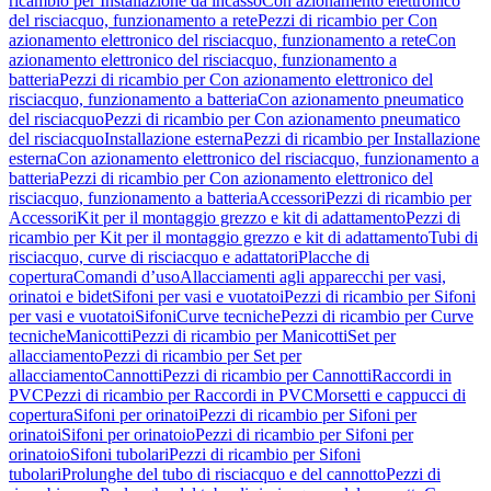
ricambio per Installazione da incasso
Con azionamento elettronico
del risciacquo, funzionamento a rete
Pezzi di ricambio per Con
azionamento elettronico del risciacquo, funzionamento a rete
Con
azionamento elettronico del risciacquo, funzionamento a
batteria
Pezzi di ricambio per Con azionamento elettronico del
risciacquo, funzionamento a batteria
Con azionamento pneumatico
del risciacquo
Pezzi di ricambio per Con azionamento pneumatico
del risciacquo
Installazione esterna
Pezzi di ricambio per Installazione
esterna
Con azionamento elettronico del risciacquo, funzionamento a
batteria
Pezzi di ricambio per Con azionamento elettronico del
risciacquo, funzionamento a batteria
Accessori
Pezzi di ricambio per
Accessori
Kit per il montaggio grezzo e kit di adattamento
Pezzi di
ricambio per Kit per il montaggio grezzo e kit di adattamento
Tubi di
risciacquo, curve di risciacquo e adattatori
Placche di
copertura
Comandi d’uso
Allacciamenti agli apparecchi per vasi,
orinatoi e bidet
Sifoni per vasi e vuotatoi
Pezzi di ricambio per Sifoni
per vasi e vuotatoi
Sifoni
Curve tecniche
Pezzi di ricambio per Curve
tecniche
Manicotti
Pezzi di ricambio per Manicotti
Set per
allacciamento
Pezzi di ricambio per Set per
allacciamento
Cannotti
Pezzi di ricambio per Cannotti
Raccordi in
PVC
Pezzi di ricambio per Raccordi in PVC
Morsetti e cappucci di
copertura
Sifoni per orinatoi
Pezzi di ricambio per Sifoni per
orinatoi
Sifoni per orinatoio
Pezzi di ricambio per Sifoni per
orinatoio
Sifoni tubolari
Pezzi di ricambio per Sifoni
tubolari
Prolunghe del tubo di risciacquo e del cannotto
Pezzi di