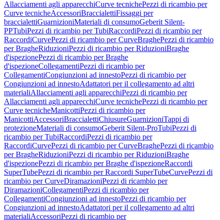
Allacciamenti agli apparecchi
Curve tecniche
Pezzi di ricambio per
Curve tecniche
Accessori
Braccialetti
Fissaggi per
braccialetti
Guarnizioni
Materiali di consumo
Geberit Silent-
PP
Tubi
Pezzi di ricambio per Tubi
Raccordi
Pezzi di ricambio per
Raccordi
Curve
Pezzi di ricambio per Curve
Braghe
Pezzi di ricambio
per Braghe
Riduzioni
Pezzi di ricambio per Riduzioni
Braghe
d'ispezione
Pezzi di ricambio per Braghe
d'ispezione
Collegamenti
Pezzi di ricambio per
Collegamenti
Congiunzioni ad innesto
Pezzi di ricambio per
Congiunzioni ad innesto
Adattatori per il collegamento ad altri
materiali
Allacciamenti agli apparecchi
Pezzi di ricambio per
Allacciamenti agli apparecchi
Curve tecniche
Pezzi di ricambio per
Curve tecniche
Manicotti
Pezzi di ricambio per
Manicotti
Accessori
Braccialetti
Chiusure
Guarnizioni
Tappi di
protezione
Materiali di consumo
Geberit Silent-Pro
Tubi
Pezzi di
ricambio per Tubi
Raccordi
Pezzi di ricambio per
Raccordi
Curve
Pezzi di ricambio per Curve
Braghe
Pezzi di ricambio
per Braghe
Riduzioni
Pezzi di ricambio per Riduzioni
Braghe
d'ispezione
Pezzi di ricambio per Braghe d'ispezione
Raccordi
SuperTube
Pezzi di ricambio per Raccordi SuperTube
Curve
Pezzi di
ricambio per Curve
Diramazioni
Pezzi di ricambio per
Diramazioni
Collegamenti
Pezzi di ricambio per
Collegamenti
Congiunzioni ad innesto
Pezzi di ricambio per
Congiunzioni ad innesto
Adattatori per il collegamento ad altri
materiali
Accessori
Pezzi di ricambio per