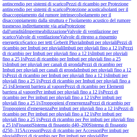
antincendio per sistemi di scarico
Pezzi di ricambio per Protezione
antincendio per sistemi di scarico
Protezione acustica
Isolanti per il
disaccoppiamento dal rumore intrinseco
Isolamento per il
disaccoppiamento dalla struttura e l'isolamento acustico del rumore
trasmesso indirettamente via aria
Protezione
dall'umidità
Impermeabilizzazione
Valvole di ventilazione per
scarico
Valvole di ventilazione
Valvole di ritegno a risparmio
energetico
Scarico per tetti Geberit Pluvia
Imbuti per pluviali
Pezzi di
ricambio per Imbuti per pluviali
Imbuti per pluviali fino a 12 l/s
Pezzi
di ricambio per Imbuti per pluviali fino a 12 l/s
Imbuti per pluviali
fino a 25 l/s
Pezzi di ricambio per Imbuti per pluviali fino a 25
l/s
Imbuti per pluviali per canali di gronda
Pezzi di ricambio per
Imbuti per pluviali per canali di gronda
Imbuti per pluviali fino a 12
l/s
Pezzi di ricambio per Imbuti per pluviali fino a 12 l/s
Imbuti per
pluviali fino a 25 l/s
Pezzi di ricambio per Imbuti per pluviali fino a
25 l/s
Elementi barriera al vapore
Pezzi di ricambio per Elementi
barriera al vapore
Per imbuti per pluviali fino a 12 l/s
Pezzi di
ricambio per Per imbuti per pluviali fino a 12 l/s
Per imbuti per
pluviali fino a 25 l/s
Troppopieni d'emergenza
Pezzi di ricambio per
Troppopieni d'emergenza
Per imbuti per pluviali fino a 12 l/s
Pezzi di
ricambio per Per imbuti per pluviali fino a 12 l/s
Per imbuti per
pluviali fino a 25 l/s
Pezzi di ricambio per Per imbuti per pluviali fino
a 25 l/s
Fissaggi
Sistema di fissaggio d40–200
Sistema di fissaggio
d250–315
Accessori
Pezzi di ricambio per Accessori
Per imbuti per
pluviali
Pezzi di ricambio per Per imbuti per pluviali
Per