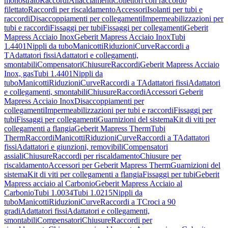
monostrato
Raccordi
Allacciamenti
Collettori con raccordo
filettato
Raccordi per riscaldamento
Accessori
Isolanti per tubi e
raccordi
Disaccoppiamenti per collegamenti
Impermeabilizzazioni per
tubi e raccordi
Fissaggi per tubi
Fissaggi per collegamenti
Geberit
Mapress Acciaio Inox
Geberit Mapress Acciaio Inox
Tubi
1.4401
Nippli da tubo
Manicotti
Riduzioni
Curve
Raccordi a
T
Adattatori fissi
Adattatori e collegamenti,
smontabili
Compensatori
Chiusure
Raccordi
Geberit Mapress Acciaio
Inox, gas
Tubi 1.4401
Nippli da
tubo
Manicotti
Riduzioni
Curve
Raccordi a T
Adattatori fissi
Adattatori
e collegamenti, smontabili
Chiusure
Raccordi
Accessori Geberit
Mapress Acciaio Inox
Disaccoppiamenti per
collegamenti
Impermeabilizzazioni per tubi e raccordi
Fissaggi per
tubi
Fissaggi per collegamenti
Guarnizioni del sistema
Kit di viti per
collegamenti a flangia
Geberit Mapress Therm
Tubi
Therm
Raccordi
Manicotti
Riduzioni
Curve
Raccordi a T
Adattatori
fissi
Adattatori e giunzioni, removibili
Compensatori
assiali
Chiusure
Raccordi per riscaldamento
Chiusure per
riscaldamento
Accessori per Geberit Mapress Therm
Guarnizioni del
sistema
Kit di viti per collegamenti a flangia
Fissaggi per tubi
Geberit
Mapress acciaio al Carbonio
Geberit Mapress Acciaio al
Carbonio
Tubi 1.0034
Tubi 1.0215
Nippli da
tubo
Manicotti
Riduzioni
Curve
Raccordi a T
Croci a 90
gradi
Adattatori fissi
Adattatori e collegamenti,
smontabili
Compensatori
Chiusure
Raccordi per