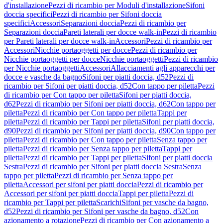
d'installazione
Pezzi di ricambio per Moduli d'installazione
Sifoni
doccia specifici
Pezzi di ricambio per Sifoni doccia
specifici
Accessori
Separazioni doccia
Pezzi di ricambio per
Separazioni doccia
Pareti laterali per docce walk-in
Pezzi di ricambio
per Pareti laterali per docce walk-in
Accessori
Pezzi di ricambio per
Accessori
Nicchie portaoggetti per docce
Pezzi di ricambio per
Nicchie portaoggetti per docce
Nicchie portaoggetti
Pezzi di ricambio
per Nicchie portaoggetti
Accessori
Allacciamenti agli apparecchi per
docce e vasche da bagno
Sifoni per piatti doccia, d52
Pezzi di
ricambio per Sifoni per piatti doccia, d52
Con tappo per piletta
Pezzi
di ricambio per Con tappo per piletta
Sifoni per piatti doccia,
d62
Pezzi di ricambio per Sifoni per piatti doccia, d62
Con tappo per
piletta
Pezzi di ricambio per Con tappo per piletta
Tappi per
piletta
Pezzi di ricambio per Tappi per piletta
Sifoni per piatti doccia,
d90
Pezzi di ricambio per Sifoni per piatti doccia, d90
Con tappo per
piletta
Pezzi di ricambio per Con tappo per piletta
Senza tappo per
piletta
Pezzi di ricambio per Senza tappo per piletta
Tappi per
piletta
Pezzi di ricambio per Tappi per piletta
Sifoni per piatti doccia
Sestra
Pezzi di ricambio per Sifoni per piatti doccia Sestra
Senza
tappo per piletta
Pezzi di ricambio per Senza tappo per
piletta
Accessori per sifoni per piatti doccia
Pezzi di ricambio per
Accessori per sifoni per piatti doccia
Tappi per piletta
Pezzi di
ricambio per Tappi per piletta
Scarichi
Sifoni per vasche da bagno,
d52
Pezzi di ricambio per Sifoni per vasche da bagno, d52
Con
azionamento a rotazione
Pezzi di ricambio per Con azionamento a