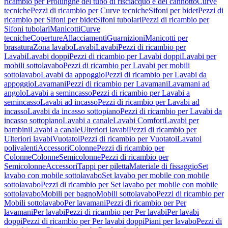
ricambio per Prolunghe del tubo di risciacquo e del cannotto
Curve
tecniche
Pezzi di ricambio per Curve tecniche
Sifoni per bidet
Pezzi di
ricambio per Sifoni per bidet
Sifoni tubolari
Pezzi di ricambio per
Sifoni tubolari
Manicotti
Curve
tecniche
Coperture
Allacciamenti
Guarnizioni
Manicotti per
brasatura
Zona lavabo
Lavabi
Lavabi
Pezzi di ricambio per
Lavabi
Lavabi doppi
Pezzi di ricambio per Lavabi doppi
Lavabi per
mobili sottolavabo
Pezzi di ricambio per Lavabi per mobili
sottolavabo
Lavabi da appoggio
Pezzi di ricambio per Lavabi da
appoggio
Lavamani
Pezzi di ricambio per Lavamani
Lavamani ad
angolo
Lavabi a semincasso
Pezzi di ricambio per Lavabi a
semincasso
Lavabi ad incasso
Pezzi di ricambio per Lavabi ad
incasso
Lavabi da incasso sottopiano
Pezzi di ricambio per Lavabi da
incasso sottopiano
Lavabi a canale
Lavabi Comfort
Lavabi per
bambini
Lavabi a canale
Ulteriori lavabi
Pezzi di ricambio per
Ulteriori lavabi
Vuotatoi
Pezzi di ricambio per Vuotatoi
Lavatoi
polivalenti
Accessori
Colonne
Pezzi di ricambio per
Colonne
Colonne
Semicolonne
Pezzi di ricambio per
Semicolonne
Accessori
Tappi per piletta
Materiale di fissaggio
Set
lavabo con mobile sottolavabo
Set lavabo per mobile con mobile
sottolavabo
Pezzi di ricambio per Set lavabo per mobile con mobile
sottolavabo
Mobili per bagno
Mobili sottolavabo
Pezzi di ricambio per
Mobili sottolavabo
Per lavamani
Pezzi di ricambio per Per
lavamani
Per lavabi
Pezzi di ricambio per Per lavabi
Per lavabi
doppi
Pezzi di ricambio per Per lavabi doppi
Piani per lavabo
Pezzi di