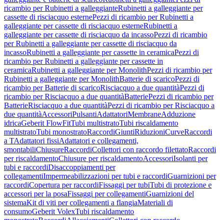
ricambio per Rubinetti a galleggiante
Rubinetti a galleggiante per
cassette di risciacquo esterne
Pezzi di ricambio per Rubinetti a
galleggiante per cassette di risciacquo esterne
Rubinetti a
galleggiante per cassette di risciacquo da incasso
Pezzi di ricambio
per Rubinetti a galleggiante per cassette di risciacquo da
incasso
Rubinetti a galleggiante per cassette in ceramica
Pezzi di
ricambio per Rubinetti a galleggiante per cassette in
ceramica
Rubinetti a galleggiante per Monolith
Pezzi di ricambio per
Rubinetti a galleggiante per Monolith
Batterie di scarico
Pezzi di
ricambio per Batterie di scarico
Risciacquo a due quantità
Pezzi di
ricambio per Risciacquo a due quantità
Batterie
Pezzi di ricambio per
Batterie
Risciacquo a due quantità
Pezzi di ricambio per Risciacquo a
due quantità
Accessori
Pulsanti
Adattatori
Membrane
Adduzione
idrica
Geberit FlowFit
Tubi multistrato
Tubi riscaldamento
multistrato
Tubi monostrato
Raccordi
Giunti
Riduzioni
Curve
Raccordi
a T
Adattatori fissi
Adattatori e collegamenti,
smontabili
Chiusure
Raccordi
Collettori con raccordo filettato
Raccordi
per riscaldamento
Chiusure per riscaldamento
Accessori
Isolanti per
tubi e raccordi
Disaccoppiamenti per
collegamenti
Impermeabilizzazioni per tubi e raccordi
Guarnizioni per
raccordi
Copertura per raccordi
Fissaggi per tubi
Tubi di protezione e
accessori per la posa
Fissaggi per collegamenti
Guarnizioni del
sistema
Kit di viti per collegamenti a flangia
Materiali di
consumo
Geberit Volex
Tubi riscaldamento