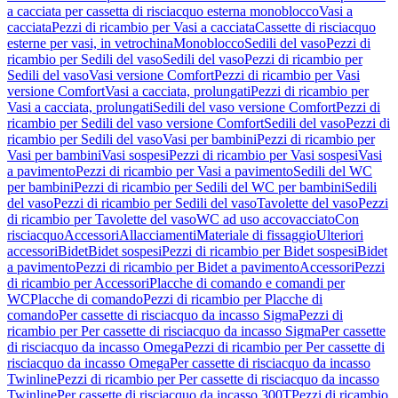
a cacciata per cassetta di risciacquo esterna monoblocco
Vasi a
cacciata
Pezzi di ricambio per Vasi a cacciata
Cassette di risciacquo
esterne per vasi, in vetrochina
Monoblocco
Sedili del vaso
Pezzi di
ricambio per Sedili del vaso
Sedili del vaso
Pezzi di ricambio per
Sedili del vaso
Vasi versione Comfort
Pezzi di ricambio per Vasi
versione Comfort
Vasi a cacciata, prolungati
Pezzi di ricambio per
Vasi a cacciata, prolungati
Sedili del vaso versione Comfort
Pezzi di
ricambio per Sedili del vaso versione Comfort
Sedili del vaso
Pezzi di
ricambio per Sedili del vaso
Vasi per bambini
Pezzi di ricambio per
Vasi per bambini
Vasi sospesi
Pezzi di ricambio per Vasi sospesi
Vasi
a pavimento
Pezzi di ricambio per Vasi a pavimento
Sedili del WC
per bambini
Pezzi di ricambio per Sedili del WC per bambini
Sedili
del vaso
Pezzi di ricambio per Sedili del vaso
Tavolette del vaso
Pezzi
di ricambio per Tavolette del vaso
WC ad uso accovacciato
Con
risciacquo
Accessori
Allacciamenti
Materiale di fissaggio
Ulteriori
accessori
Bidet
Bidet sospesi
Pezzi di ricambio per Bidet sospesi
Bidet
a pavimento
Pezzi di ricambio per Bidet a pavimento
Accessori
Pezzi
di ricambio per Accessori
Placche di comando e comandi per
WC
Placche di comando
Pezzi di ricambio per Placche di
comando
Per cassette di risciacquo da incasso Sigma
Pezzi di
ricambio per Per cassette di risciacquo da incasso Sigma
Per cassette
di risciacquo da incasso Omega
Pezzi di ricambio per Per cassette di
risciacquo da incasso Omega
Per cassette di risciacquo da incasso
Twinline
Pezzi di ricambio per Per cassette di risciacquo da incasso
Twinline
Per cassette di risciacquo da incasso 300T
Pezzi di ricambio