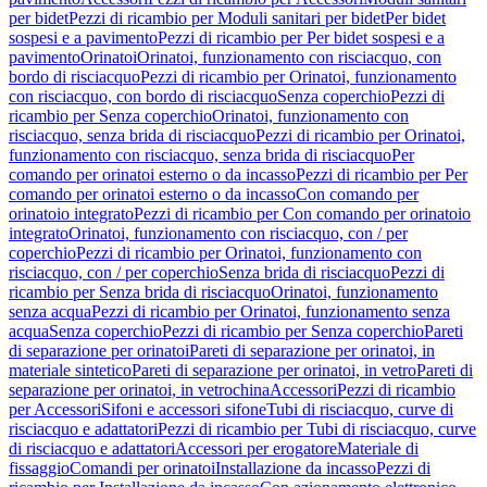
per bidet
Pezzi di ricambio per Moduli sanitari per bidet
Per bidet
sospesi e a pavimento
Pezzi di ricambio per Per bidet sospesi e a
pavimento
Orinatoi
Orinatoi, funzionamento con risciacquo, con
bordo di risciacquo
Pezzi di ricambio per Orinatoi, funzionamento
con risciacquo, con bordo di risciacquo
Senza coperchio
Pezzi di
ricambio per Senza coperchio
Orinatoi, funzionamento con
risciacquo, senza brida di risciacquo
Pezzi di ricambio per Orinatoi,
funzionamento con risciacquo, senza brida di risciacquo
Per
comando per orinatoi esterno o da incasso
Pezzi di ricambio per Per
comando per orinatoi esterno o da incasso
Con comando per
orinatoio integrato
Pezzi di ricambio per Con comando per orinatoio
integrato
Orinatoi, funzionamento con risciacquo, con / per
coperchio
Pezzi di ricambio per Orinatoi, funzionamento con
risciacquo, con / per coperchio
Senza brida di risciacquo
Pezzi di
ricambio per Senza brida di risciacquo
Orinatoi, funzionamento
senza acqua
Pezzi di ricambio per Orinatoi, funzionamento senza
acqua
Senza coperchio
Pezzi di ricambio per Senza coperchio
Pareti
di separazione per orinatoi
Pareti di separazione per orinatoi, in
materiale sintetico
Pareti di separazione per orinatoi, in vetro
Pareti di
separazione per orinatoi, in vetrochina
Accessori
Pezzi di ricambio
per Accessori
Sifoni e accessori sifone
Tubi di risciacquo, curve di
risciacquo e adattatori
Pezzi di ricambio per Tubi di risciacquo, curve
di risciacquo e adattatori
Accessori per erogatore
Materiale di
fissaggio
Comandi per orinatoi
Installazione da incasso
Pezzi di