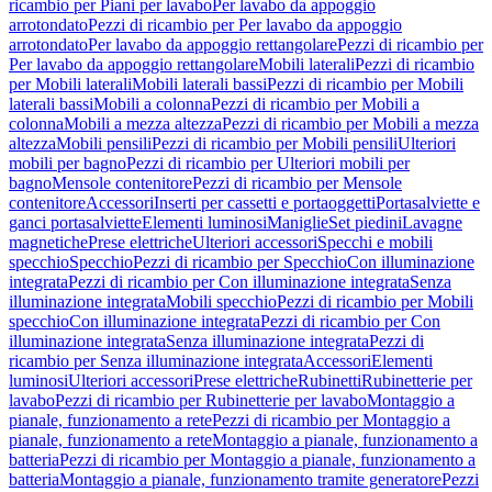
ricambio per Piani per lavabo
Per lavabo da appoggio
arrotondato
Pezzi di ricambio per Per lavabo da appoggio
arrotondato
Per lavabo da appoggio rettangolare
Pezzi di ricambio per
Per lavabo da appoggio rettangolare
Mobili laterali
Pezzi di ricambio
per Mobili laterali
Mobili laterali bassi
Pezzi di ricambio per Mobili
laterali bassi
Mobili a colonna
Pezzi di ricambio per Mobili a
colonna
Mobili a mezza altezza
Pezzi di ricambio per Mobili a mezza
altezza
Mobili pensili
Pezzi di ricambio per Mobili pensili
Ulteriori
mobili per bagno
Pezzi di ricambio per Ulteriori mobili per
bagno
Mensole contenitore
Pezzi di ricambio per Mensole
contenitore
Accessori
Inserti per cassetti e portaoggetti
Portasalviette e
ganci portasalviette
Elementi luminosi
Maniglie
Set piedini
Lavagne
magnetiche
Prese elettriche
Ulteriori accessori
Specchi e mobili
specchio
Specchio
Pezzi di ricambio per Specchio
Con illuminazione
integrata
Pezzi di ricambio per Con illuminazione integrata
Senza
illuminazione integrata
Mobili specchio
Pezzi di ricambio per Mobili
specchio
Con illuminazione integrata
Pezzi di ricambio per Con
illuminazione integrata
Senza illuminazione integrata
Pezzi di
ricambio per Senza illuminazione integrata
Accessori
Elementi
luminosi
Ulteriori accessori
Prese elettriche
Rubinetti
Rubinetterie per
lavabo
Pezzi di ricambio per Rubinetterie per lavabo
Montaggio a
pianale, funzionamento a rete
Pezzi di ricambio per Montaggio a
pianale, funzionamento a rete
Montaggio a pianale, funzionamento a
batteria
Pezzi di ricambio per Montaggio a pianale, funzionamento a
batteria
Montaggio a pianale, funzionamento tramite generatore
Pezzi