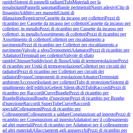
rapido
Sistemi di pannelli radianti
Tubi
Materiali per la
posa
Isolanti
Pannelli sagomati
Bande perimetrali
Nastri adesivi
Clip di
fissaggio
Additivi per massetti
Giunti di
dilatazione
Reggicurve
Cassette da incasso per collettori
Pezzi di
ricambio per Cassette da incasso per collettori
Cassette da incasso per
collettori, in metallo
Pezzi di ricambio per Cassette da incasso per
collettori, in metallo
Assortimento di collettori
Pezzi di ricambio per
Assortimento di collettori
Collettori per riscaldamento a
pavimento
Pezzi di ricambio per Collettori per riscaldamento a
pavimento
Valvole a sfera
Termometri
Adattatori
Pezzi di ricambio per
Adattatori
Terminali per collettori
Valvole di sfiato
rapido
Chiusure
Suddivisori di flusso
Unità di termoregolazione
Pezzi
di ricambio per Unità di termoregolazione
Collettori per circuiti dei
radiatori
Pezzi di ricambio per Collettori per circuiti dei
radiatori
Bypass
Componenti di regolazione
Attuatori
Termostati
ambiente
Accessori
Isolanti per collettori
Tubi di protezione
Sistemi di
smaltimento dell’edificio
Geberit Silent-db20
Tubi
Raccordi
Pezzi di
ricambio per Raccordi
Curve
Braghe
Pezzi di ricambio per
Braghe
Riduzioni
Braghe d'ispezione
Pezzi di ricambio per Braghe
d'ispezione
Raccordi SuperTube
Curve
Raccordi
speciali
Collegamenti
Pezzi di ricambio per
Collegamenti
Collegamenti a saldare
Congiunzioni ad innesto
Pezzi di
ricambio per Congiunzioni ad innesto
Adattatori per il collegamento
ad altri materiali
Pezzi di ricambio per Adattatori per il collegamento
ad altri materiali
Allacciamenti agli apparecchi
Pezzi di ricambio per