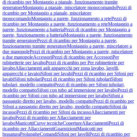
di ricambio per Montaggio a pianale, funzionamento tramite
generatore
Montaggio a pianale, miscelatore monocomando
Pezzi di
ricambio per Montaggio a pianale, miscelatore
monocomando
Montaggio a parete, funzionamento a rete
Pezzi di
ricambio per Montaggio a parete, funzionamento a rete
Montaggio a
parete, funzionamento a batteria
Pezzi di ricambio per Montaggio a
parete, funzionamento a batteria
Montaggio a parete, funzionamento
tramite generatore
Pezzi di ricambio per Montaggio a parete,
funzionamento tramite generatore
Montaggio a parete, miscelatore a
due manopole
Pezzi di ricambio per Montaggio a parete, miscelatore
a due manopole
Accessori
Pezzi di ricambio per Accessori
Per
rubinetterie per lavabo
Pezzi di ricambio per Per rubinetterie per
lavabo
Allacciamenti agli apparecchi per zona lavabo, lavelli,
apparecchi e lavatoi
Sifoni per lavabi
Pezzi di ricambio per Sifoni per
lavabi
Sifoni tubolari
Pezzi di ricambio per Sifoni tubolari
Sifoni
tubolari, modello compatto
Pezzi di ricambio per Sifoni tubolari,
modello compatto
Sifoni con tubo ad immersione per lavabo
Pezzi di
ricambio per Sifoni con tubo ad immersione per lavabo
Sifoni a
passaggio diretto per lavabo, modello compatto
Pezzi di ricambio per
Sifoni a passaggio diretto per lavabo, modello compatto
Sifoni da
incasso
Pezzi di ricambio per Sifoni da incasso
Allacciamenti per
lavabo
Pezzi di ricambio per Allacciamenti per
lavabo
Manicotti
Curve tecniche
Coperture
Allacciamenti
Pezzi di
ricambio per Allacciamenti
Guarnizioni
Manicotti per
brasatura
Prolunghe
Comandi
Sifoni per lavelli
Pezzi di ricambio per