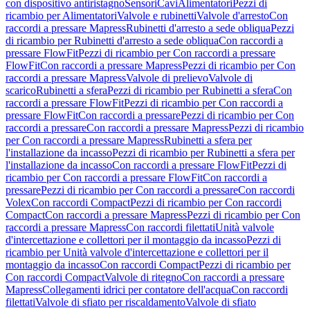
con dispositivo antiristagno
Sensori
Cavi
Alimentatori
Pezzi di
ricambio per Alimentatori
Valvole e rubinetti
Valvole d'arresto
Con
raccordi a pressare Mapress
Rubinetti d'arresto a sede obliqua
Pezzi
di ricambio per Rubinetti d'arresto a sede obliqua
Con raccordi a
pressare FlowFit
Pezzi di ricambio per Con raccordi a pressare
FlowFit
Con raccordi a pressare Mapress
Pezzi di ricambio per Con
raccordi a pressare Mapress
Valvole di prelievo
Valvole di
scarico
Rubinetti a sfera
Pezzi di ricambio per Rubinetti a sfera
Con
raccordi a pressare FlowFit
Pezzi di ricambio per Con raccordi a
pressare FlowFit
Con raccordi a pressare
Pezzi di ricambio per Con
raccordi a pressare
Con raccordi a pressare Mapress
Pezzi di ricambio
per Con raccordi a pressare Mapress
Rubinetti a sfera per
l'installazione da incasso
Pezzi di ricambio per Rubinetti a sfera per
l'installazione da incasso
Con raccordi a pressare FlowFit
Pezzi di
ricambio per Con raccordi a pressare FlowFit
Con raccordi a
pressare
Pezzi di ricambio per Con raccordi a pressare
Con raccordi
Volex
Con raccordi Compact
Pezzi di ricambio per Con raccordi
Compact
Con raccordi a pressare Mapress
Pezzi di ricambio per Con
raccordi a pressare Mapress
Con raccordi filettati
Unità valvole
d'intercettazione e collettori per il montaggio da incasso
Pezzi di
ricambio per Unità valvole d'intercettazione e collettori per il
montaggio da incasso
Con raccordi Compact
Pezzi di ricambio per
Con raccordi Compact
Valvole di ritegno
Con raccordi a pressare
Mapress
Collegamenti idrici per contatore dell'acqua
Con raccordi
filettati
Valvole di sfiato per riscaldamento
Valvole di sfiato