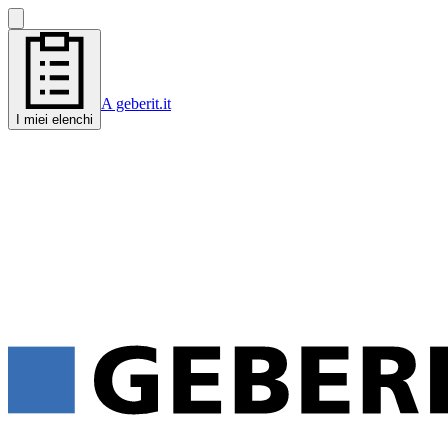
A geberit.it
I miei elenchi