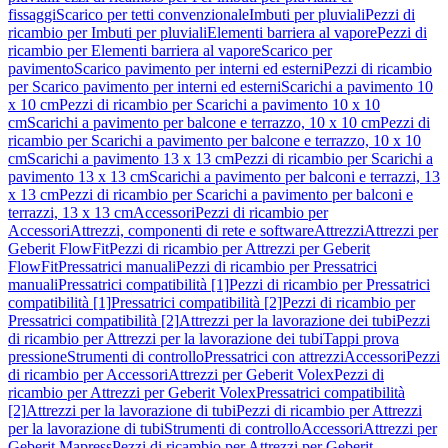
fissaggi
Scarico per tetti convenzionale
Imbuti per pluviali
Pezzi di
ricambio per Imbuti per pluviali
Elementi barriera al vapore
Pezzi di
ricambio per Elementi barriera al vapore
Scarico per
pavimento
Scarico pavimento per interni ed esterni
Pezzi di ricambio
per Scarico pavimento per interni ed esterni
Scarichi a pavimento 10
x 10 cm
Pezzi di ricambio per Scarichi a pavimento 10 x 10
cm
Scarichi a pavimento per balcone e terrazzo, 10 x 10 cm
Pezzi di
ricambio per Scarichi a pavimento per balcone e terrazzo, 10 x 10
cm
Scarichi a pavimento 13 x 13 cm
Pezzi di ricambio per Scarichi a
pavimento 13 x 13 cm
Scarichi a pavimento per balconi e terrazzi, 13
x 13 cm
Pezzi di ricambio per Scarichi a pavimento per balconi e
terrazzi, 13 x 13 cm
Accessori
Pezzi di ricambio per
Accessori
Attrezzi, componenti di rete e software
Attrezzi
Attrezzi per
Geberit FlowFit
Pezzi di ricambio per Attrezzi per Geberit
FlowFit
Pressatrici manuali
Pezzi di ricambio per Pressatrici
manuali
Pressatrici compatibilità [1]
Pezzi di ricambio per Pressatrici
compatibilità [1]
Pressatrici compatibilità [2]
Pezzi di ricambio per
Pressatrici compatibilità [2]
Attrezzi per la lavorazione dei tubi
Pezzi
di ricambio per Attrezzi per la lavorazione dei tubi
Tappi prova
pressione
Strumenti di controllo
Pressatrici con attrezzi
Accessori
Pezzi
di ricambio per Accessori
Attrezzi per Geberit Volex
Pezzi di
ricambio per Attrezzi per Geberit Volex
Pressatrici compatibilità
[2]
Attrezzi per la lavorazione di tubi
Pezzi di ricambio per Attrezzi
per la lavorazione di tubi
Strumenti di controllo
Accessori
Attrezzi per
Geberit Mapress
Pezzi di ricambio per Attrezzi per Geberit