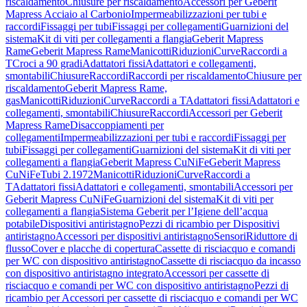
riscaldamento
Chiusure per riscaldamento
Accessori per Geberit
Mapress Acciaio al Carbonio
Impermeabilizzazioni per tubi e
raccordi
Fissaggi per tubi
Fissaggi per collegamenti
Guarnizioni del
sistema
Kit di viti per collegamenti a flangia
Geberit Mapress
Rame
Geberit Mapress Rame
Manicotti
Riduzioni
Curve
Raccordi a
T
Croci a 90 gradi
Adattatori fissi
Adattatori e collegamenti,
smontabili
Chiusure
Raccordi
Raccordi per riscaldamento
Chiusure per
riscaldamento
Geberit Mapress Rame,
gas
Manicotti
Riduzioni
Curve
Raccordi a T
Adattatori fissi
Adattatori e
collegamenti, smontabili
Chiusure
Raccordi
Accessori per Geberit
Mapress Rame
Disaccoppiamenti per
collegamenti
Impermeabilizzazioni per tubi e raccordi
Fissaggi per
tubi
Fissaggi per collegamenti
Guarnizioni del sistema
Kit di viti per
collegamenti a flangia
Geberit Mapress CuNiFe
Geberit Mapress
CuNiFe
Tubi 2.1972
Manicotti
Riduzioni
Curve
Raccordi a
T
Adattatori fissi
Adattatori e collegamenti, smontabili
Accessori per
Geberit Mapress CuNiFe
Guarnizioni del sistema
Kit di viti per
collegamenti a flangia
Sistema Geberit per l’Igiene dell’acqua
potabile
Dispositivi antiristagno
Pezzi di ricambio per Dispositivi
antiristagno
Accessori per dispositivi antiristagno
Sensori
Riduttore di
flusso
Cover e placche di copertura
Cassette di risciacquo e comandi
per WC con dispositivo antiristagno
Cassette di risciacquo da incasso
con dispositivo antiristagno integrato
Accessori per cassette di
risciacquo e comandi per WC con dispositivo antiristagno
Pezzi di
ricambio per Accessori per cassette di risciacquo e comandi per WC