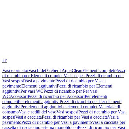
IT
Vasi e orinatoi
Vasi bidet Geberit AquaClean
Elementi completi
Pezzi
di ricambio per Elementi completi
Vasi sospesi
Pezzi di ricambio per
Vasi sospesi
Vasi a pavimento
Pezzi di ricambio per Vasi a
pavimento
Elementi aggiuntivi
Pezzi di ricambio per Elementi
aggiuntivi
Per vasi WC
Pezzi di ricambio per Per vasi
WC
Accessori
Pezzi di ricambio per Accessori
Per elementi
completi
Per elementi aggiuntivi
Pezzi di ricambio per Per elementi
aggiuntivi
Per elementi aggiuntivi e elementi completi
Materiale di
consumo
Vasi e sedili del vaso
Vasi sospesi
Pezzi di ricambio per Vasi
sospesi
Vasi a cacciata
Pezzi di ricambio per Vasi a cacciata
Vasi a
pavimento
Pezzi di ricambio per Vasi a pavimento
Vasi a cacciata per
cassetta di risciacquo esterna monoblocco
Pezzi di ricambio per Vasi