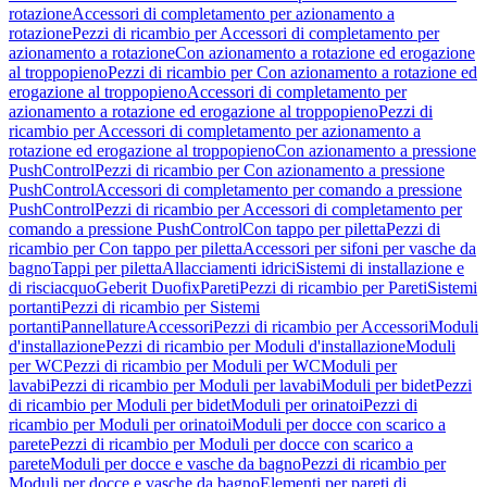
rotazione
Accessori di completamento per azionamento a
rotazione
Pezzi di ricambio per Accessori di completamento per
azionamento a rotazione
Con azionamento a rotazione ed erogazione
al troppopieno
Pezzi di ricambio per Con azionamento a rotazione ed
erogazione al troppopieno
Accessori di completamento per
azionamento a rotazione ed erogazione al troppopieno
Pezzi di
ricambio per Accessori di completamento per azionamento a
rotazione ed erogazione al troppopieno
Con azionamento a pressione
PushControl
Pezzi di ricambio per Con azionamento a pressione
PushControl
Accessori di completamento per comando a pressione
PushControl
Pezzi di ricambio per Accessori di completamento per
comando a pressione PushControl
Con tappo per piletta
Pezzi di
ricambio per Con tappo per piletta
Accessori per sifoni per vasche da
bagno
Tappi per piletta
Allacciamenti idrici
Sistemi di installazione e
di risciacquo
Geberit Duofix
Pareti
Pezzi di ricambio per Pareti
Sistemi
portanti
Pezzi di ricambio per Sistemi
portanti
Pannellature
Accessori
Pezzi di ricambio per Accessori
Moduli
d'installazione
Pezzi di ricambio per Moduli d'installazione
Moduli
per WC
Pezzi di ricambio per Moduli per WC
Moduli per
lavabi
Pezzi di ricambio per Moduli per lavabi
Moduli per bidet
Pezzi
di ricambio per Moduli per bidet
Moduli per orinatoi
Pezzi di
ricambio per Moduli per orinatoi
Moduli per docce con scarico a
parete
Pezzi di ricambio per Moduli per docce con scarico a
parete
Moduli per docce e vasche da bagno
Pezzi di ricambio per
Moduli per docce e vasche da bagno
Elementi per pareti di