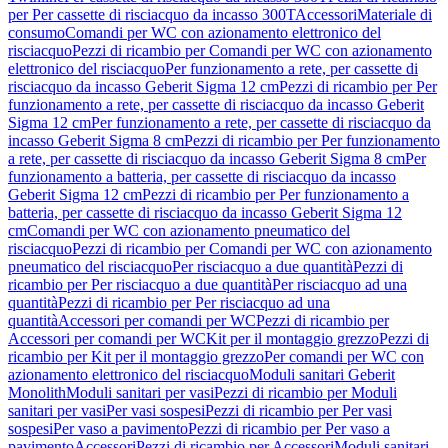
per Per cassette di risciacquo da incasso 300T
Accessori
Materiale di
consumo
Comandi per WC con azionamento elettronico del
risciacquo
Pezzi di ricambio per Comandi per WC con azionamento
elettronico del risciacquo
Per funzionamento a rete, per cassette di
risciacquo da incasso Geberit Sigma 12 cm
Pezzi di ricambio per Per
funzionamento a rete, per cassette di risciacquo da incasso Geberit
Sigma 12 cm
Per funzionamento a rete, per cassette di risciacquo da
incasso Geberit Sigma 8 cm
Pezzi di ricambio per Per funzionamento
a rete, per cassette di risciacquo da incasso Geberit Sigma 8 cm
Per
funzionamento a batteria, per cassette di risciacquo da incasso
Geberit Sigma 12 cm
Pezzi di ricambio per Per funzionamento a
batteria, per cassette di risciacquo da incasso Geberit Sigma 12
cm
Comandi per WC con azionamento pneumatico del
risciacquo
Pezzi di ricambio per Comandi per WC con azionamento
pneumatico del risciacquo
Per risciacquo a due quantità
Pezzi di
ricambio per Per risciacquo a due quantità
Per risciacquo ad una
quantità
Pezzi di ricambio per Per risciacquo ad una
quantità
Accessori per comandi per WC
Pezzi di ricambio per
Accessori per comandi per WC
Kit per il montaggio grezzo
Pezzi di
ricambio per Kit per il montaggio grezzo
Per comandi per WC con
azionamento elettronico del risciacquo
Moduli sanitari Geberit
Monolith
Moduli sanitari per vasi
Pezzi di ricambio per Moduli
sanitari per vasi
Per vasi sospesi
Pezzi di ricambio per Per vasi
sospesi
Per vaso a pavimento
Pezzi di ricambio per Per vaso a
pavimento
Accessori
Pezzi di ricambio per Accessori
Moduli sanitari