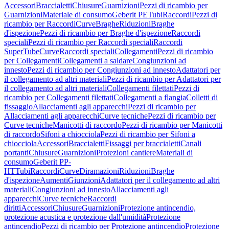
Accessori
Braccialetti
Chiusure
Guarnizioni
Pezzi di ricambio per
Guarnizioni
Materiale di consumo
Geberit PE
Tubi
Raccordi
Pezzi di
ricambio per Raccordi
Curve
Braghe
Riduzioni
Braghe
d'ispezione
Pezzi di ricambio per Braghe d'ispezione
Raccordi
speciali
Pezzi di ricambio per Raccordi speciali
Raccordi
SuperTube
Curve
Raccordi speciali
Collegamenti
Pezzi di ricambio
per Collegamenti
Collegamenti a saldare
Congiunzioni ad
innesto
Pezzi di ricambio per Congiunzioni ad innesto
Adattatori per
il collegamento ad altri materiali
Pezzi di ricambio per Adattatori per
il collegamento ad altri materiali
Collegamenti filettati
Pezzi di
ricambio per Collegamenti filettati
Collegamenti a flangia
Colletti di
fissaggio
Allacciamenti agli apparecchi
Pezzi di ricambio per
Allacciamenti agli apparecchi
Curve tecniche
Pezzi di ricambio per
Curve tecniche
Manicotti di raccordo
Pezzi di ricambio per Manicotti
di raccordo
Sifoni a chiocciola
Pezzi di ricambio per Sifoni a
chiocciola
Accessori
Braccialetti
Fissaggi per braccialetti
Canali
portanti
Chiusure
Guarnizioni
Protezioni cantiere
Materiali di
consumo
Geberit PP-
HT
Tubi
Raccordi
Curve
Diramazioni
Riduzioni
Braghe
d'ispezione
Aumenti
Giunzioni
Adattatori per il collegamento ad altri
materiali
Congiunzioni ad innesto
Allacciamenti agli
apparecchi
Curve tecniche
Raccordi
diritti
Accessori
Chiusure
Guarnizioni
Protezione antincendio,
protezione acustica e protezione dall'umidità
Protezione
antincendio
Pezzi di ricambio per Protezione antincendio
Protezione