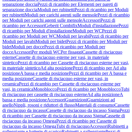
separazione doccia
Pezzi di ricambio per Elementi per pareti di
separazione doccia
Moduli per rubinetti
Pezzi di ricambio per Moduli
per rubinetti
Moduli per carichi agenti sulle mensole
Pezzi di ricambio
per Moduli per carichi agenti sulle mensole
Accessori
Pezzi di
ricambio per Accessori
Geberit Combifix
Moduli d'installazione
Pezzi
di ricambio per Moduli d'installazione
Moduli per WC
Pezzi di
ricambio per Moduli per WC
Moduli per lavabi
Pezzi di ricambio per
Moduli per lavabi
Moduli per bidet
Pezzi di ricambio per Moduli per
bidet
Moduli per docce
Pezzi di ricambio per Moduli per
docce
Accessori
Per moduli WC
Per fissaggi
Cassette di risciacquo
esterne
Cassette di risciacquo esterne per vasi, in materiale
sintetico
Pezzi di ricambio per Cassette di risciacquo esterne per vasi,
in materiale sintetico
Ad alta posizione
Pezzi di ricambio per Ad alta
posizione
A bassa e media posizione
Pezzi di ricambio per A bassa e
media posizione
Cassette di risciacquo esterne per vasi, in
ceramica
Pezzi di ricambio per Cassette di risciacquo esterne per
vasi, in ceramica
Monoblocco
Pezzi di ricambio per Monoblocco
Tubi
di risciacquo per cassette di risciacquo esterne
Ad alta posizione
A
bassa e media posizione
Accessori
Guarnizioni
Guarnizioni ad
anello
Nippli, rosoni e riduttori di flusso
Materiali di consumo
Cassette
di risciacquo da incasso
Cassette di risciacquo da incasso Sigma
Pezzi
di ricambio per Cassette di risciacquo da incasso Sigma
Cassette di
risciacquo da incasso Omega
Pezzi di ricambio per Cassette di
risciacquo da incasso Omega
Tubi di risciacquo
Accessori
Rubinetti a
galleggiante e batterie di scarico
Rubinetti a galleggiante
Pezzi di