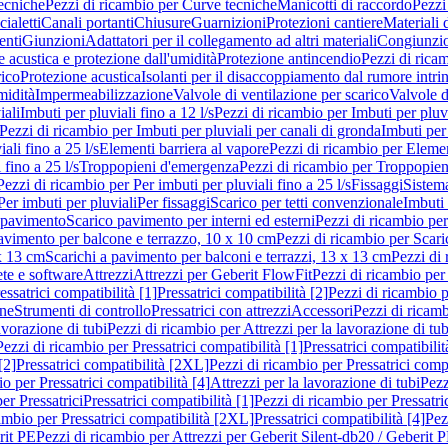
ecniche
Pezzi di ricambio per Curve tecniche
Manicotti di raccordo
Pezzi
ialetti
Canali portanti
Chiusure
Guarnizioni
Protezioni cantiere
Materiali
nti
Giunzioni
Adattatori per il collegamento ad altri materiali
Congiunzio
 acustica e protezione dall'umidità
Protezione antincendio
Pezzi di rica
rico
Protezione acustica
Isolanti per il disaccoppiamento dal rumore intri
midità
Impermeabilizzazione
Valvole di ventilazione per scarico
Valvole d
iali
Imbuti per pluviali fino a 12 l/s
Pezzi di ricambio per Imbuti per pluvi
Pezzi di ricambio per Imbuti per pluviali per canali di gronda
Imbuti per 
ali fino a 25 l/s
Elementi barriera al vapore
Pezzi di ricambio per Elemen
 fino a 25 l/s
Troppopieni d'emergenza
Pezzi di ricambio per Troppopie
Pezzi di ricambio per Per imbuti per pluviali fino a 25 l/s
Fissaggi
Sistem
Per imbuti per pluviali
Per fissaggi
Scarico per tetti convenzionale
Imbuti 
 pavimento
Scarico pavimento per interni ed esterni
Pezzi di ricambio per
pavimento per balcone e terrazzo, 10 x 10 cm
Pezzi di ricambio per Scari
x 13 cm
Scarichi a pavimento per balconi e terrazzi, 13 x 13 cm
Pezzi di 
ete e software
Attrezzi
Attrezzi per Geberit FlowFit
Pezzi di ricambio per
ssatrici compatibilità [1]
Pressatrici compatibilità [2]
Pezzi di ricambio p
one
Strumenti di controllo
Pressatrici con attrezzi
Accessori
Pezzi di ricam
avorazione di tubi
Pezzi di ricambio per Attrezzi per la lavorazione di tub
Pezzi di ricambio per Pressatrici compatibilità [1]
Pressatrici compatibilit
[2]
Pressatrici compatibilità [2XL]
Pezzi di ricambio per Pressatrici comp
o per Pressatrici compatibilità [4]
Attrezzi per la lavorazione di tubi
Pezz
er Pressatrici
Pressatrici compatibilità [1]
Pezzi di ricambio per Pressatric
ambio per Pressatrici compatibilità [2XL]
Pressatrici compatibilità [4]
Pez
rit PE
Pezzi di ricambio per Attrezzi per Geberit Silent-db20 / Geberit 