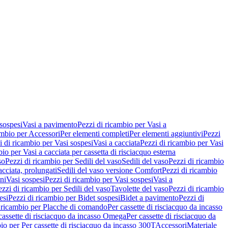
 sospesi
Vasi a pavimento
Pezzi di ricambio per Vasi a
ambio per Accessori
Per elementi completi
Per elementi aggiuntivi
Pezzi
i di ricambio per Vasi sospesi
Vasi a cacciata
Pezzi di ricambio per Vasi
io per Vasi a cacciata per cassetta di risciacquo esterna
so
Pezzi di ricambio per Sedili del vaso
Sedili del vaso
Pezzi di ricambio
acciata, prolungati
Sedili del vaso versione Comfort
Pezzi di ricambio
ni
Vasi sospesi
Pezzi di ricambio per Vasi sospesi
Vasi a
ezzi di ricambio per Sedili del vaso
Tavolette del vaso
Pezzi di ricambio
esi
Pezzi di ricambio per Bidet sospesi
Bidet a pavimento
Pezzi di
 ricambio per Placche di comando
Per cassette di risciacquo da incasso
 cassette di risciacquo da incasso Omega
Per cassette di risciacquo da
io per Per cassette di risciacquo da incasso 300T
Accessori
Materiale