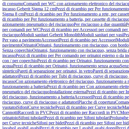
di consumo
Comandi per WC con azionamento elettronico del risciac
incasso Geberit Sigma 12 cm
Pezzi di ricambio per Per funzionamento 
Sigma 8 cm
Pezzi di ricambio per Per funzionamento a rete, per casse
di ricambio per Per funzionamento a batteria, per cassette di risciac
azionamento pneumatico del risciacquo
Per risciacquo a due quantità
P
per comandi per WC
Pezzi di ricambio per Accessori per comandi pe
risciacquo
Moduli sanitari Geberit Monolith
Moduli sanitari per vasi
Pez
Per vaso a pavimento
Accessori
Pezzi di ricambio per Accessori
Moduli 
pavimento
Orinatoi
Orinatoi, funzionamento con risciacquo, con bordo 
Senza coperchio
Orinatoi, funzionamento con risciacquo, senza brida d
incasso
Pezzi di ricambio per Per comando per orinatoi esterno o da i
con / per coperchio
Pezzi di ricambio per Orinatoi, funzionamento con 
acqua
Pezzi di ricambio per Orinatoi, funzionamento senza acqua
Senz
sintetico
Pareti di separazione per orinatoi, in vetro
Pareti di separazion
adattatori
Pezzi di ricambio per Tubi di risciacquo, curve di risciacquo 
incasso
Con azionamento elettronico del risciacquo, funzionamento a r
funzionamento a batteria
Pezzi di ricambio per Con azionamento elettr
pneumatico del risciacquo
Installazione esterna
Pezzi di ricambio per In
del risciacquo, funzionamento a batteria
Accessori
Pezzi di ricambio pe
risciacquo, curve di risciacquo e adattatori
Placche di copertura
Comand
vuotatoi
Sifoni
Curve tecniche
Pezzi di ricambio per Curve tecniche
Man
Cannotti
Raccordi in PVC
Pezzi di ricambio per Raccordi in PVC
Mors
orinatoio
Sifoni tubolari
Pezzi di ricambio per Sifoni tubolari
Prolunghe 
per Curve tecniche
Sifoni per bidet
Pezzi di ricambio per Sifoni per bid
lavabo
Lavabi
Lavabi
Pezzi di ricambio per Lavabi
Lavabi doppi
Pezzi 