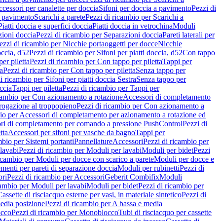
cessori per canalette per doccia
Sifoni per doccia a pavimento
Pezzi di
a pavimento
Scarichi a parete
Pezzi di ricambio per Scarichi a
iatti doccia e superfici doccia
Piatti doccia in vetrochina
Moduli
zioni doccia
Pezzi di ricambio per Separazioni doccia
Pareti laterali per
ezzi di ricambio per Nicchie portaoggetti per docce
Nicchie
occia, d52
Pezzi di ricambio per Sifoni per piatti doccia, d52
Con tappo
er piletta
Pezzi di ricambio per Con tappo per piletta
Tappi per
a
Pezzi di ricambio per Con tappo per piletta
Senza tappo per
i ricambio per Sifoni per piatti doccia Sestra
Senza tappo per
ccia
Tappi per piletta
Pezzi di ricambio per Tappi per
icambio per Con azionamento a rotazione
Accessori di completamento
rogazione al troppopieno
Pezzi di ricambio per Con azionamento a
bio per Accessori di completamento per azionamento a rotazione ed
ri di completamento per comando a pressione PushControl
Pezzi di
tta
Accessori per sifoni per vasche da bagno
Tappi per
mbio per Sistemi portanti
Pannellature
Accessori
Pezzi di ricambio per
lavabi
Pezzi di ricambio per Moduli per lavabi
Moduli per bidet
Pezzi
icambio per Moduli per docce con scarico a parete
Moduli per docce e
menti per pareti di separazione doccia
Moduli per rubinetti
Pezzi di
ori
Pezzi di ricambio per Accessori
Geberit Combifix
Moduli
cambio per Moduli per lavabi
Moduli per bidet
Pezzi di ricambio per
assette di risciacquo esterne per vasi, in materiale sintetico
Pezzi di
edia posizione
Pezzi di ricambio per A bassa e media
cco
Pezzi di ricambio per Monoblocco
Tubi di risciacquo per cassette