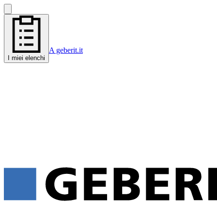
A geberit.it
I miei elenchi