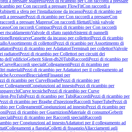
ordi a pressare Mapress
Pezzi di ricambio per Con raccordi a pressare
ricambio per Con raccordi a pressare FlowFit
Con raccordi a
Rubinetti a sfera per l'installazione da incasso
Pezzi di ricambio per
rdi a pressare
Pezzi di ricambio per Con raccordi a pressare
Con
raccordi a pressare Mapress
Con raccordi filettati
Unità valvole
ncasso
Con raccordi Compact
Pezzi di ricambio per Con raccordi
per riscaldamento
Valvole di sfiato rapido
Sistemi di pannelli
azione
Reggicurve
Cassette da incasso per collettori
Pezzi di ricambio
tallo
Assortimento di collettori
Pezzi di ricambio per Assortimento di
ttatori
Pezzi di ricambio per Adattatori
Terminali per collettori
Valvole
ei radiatori
Pezzi di ricambio per Collettori per circuiti dei
o dell’edificio
Geberit Silent-db20
Tubi
Raccordi
Pezzi di ricambio per
e
Curve
Raccordi speciali
Collegamenti
Pezzi di ricambio per
tri materiali
Pezzi di ricambio per Adattatori per il collegamento ad
niche
Accessori
Braccialetti
Fissaggi per
zzi di ricambio per Curve
Braghe
Pezzi di ricambio per
per Collegamenti
Congiunzioni ad innesto
Pezzi di ricambio per
 apparecchi
Curve tecniche
Pezzi di ricambio per Curve
ilent-Pro
Tubi
Pezzi di ricambio per Tubi
Raccordi
Pezzi di ricambio per
Pezzi di ricambio per Braghe d'ispezione
Raccordi SuperTube
Pezzi di
ambio per Collegamenti
Congiunzioni ad innesto
Pezzi di ricambio per
ioni
Pezzi di ricambio per Guarnizioni
Materiale di consumo
Geberit
peciali
Pezzi di ricambio per Raccordi speciali
Raccordi
icambio per Congiunzioni ad innesto
Adattatori per il collegamento ad
tati
Collegamenti a flangia
Colletti di fissaggio
Allacciamenti agli