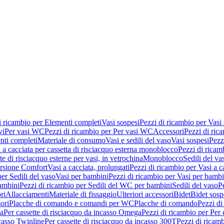
i ricambio per Elementi completi
Vasi sospesi
Pezzi di ricambio per Vasi
vi
Per vasi WC
Pezzi di ricambio per Per vasi WC
Accessori
Pezzi di ric
nti completi
Materiale di consumo
Vasi e sedili del vaso
Vasi sospesi
Pezz
 a cacciata per cassetta di risciacquo esterna monoblocco
Pezzi di ricamb
te di risciacquo esterne per vasi, in vetrochina
Monoblocco
Sedili del va
ersione Comfort
Vasi a cacciata, prolungati
Pezzi di ricambio per Vasi a c
er Sedili del vaso
Vasi per bambini
Pezzi di ricambio per Vasi per bambi
ambini
Pezzi di ricambio per Sedili del WC per bambini
Sedili del vaso
P
ri
Allacciamenti
Materiale di fissaggio
Ulteriori accessori
Bidet
Bidet sosp
ori
Placche di comando e comandi per WC
Placche di comando
Pezzi di
ma
Per cassette di risciacquo da incasso Omega
Pezzi di ricambio per Per
ncasso Twinline
Per cassette di risciacquo da incasso 300T
Pezzi di ricamb