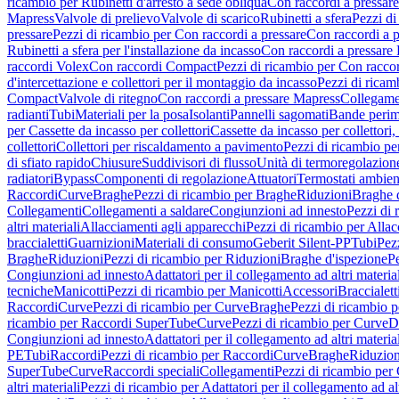
ricambio per Rubinetti d'arresto a sede obliqua
Con raccordi a pressar
Mapress
Valvole di prelievo
Valvole di scarico
Rubinetti a sfera
Pezzi di
pressare
Pezzi di ricambio per Con raccordi a pressare
Con raccordi a 
Rubinetti a sfera per l'installazione da incasso
Con raccordi a pressare
raccordi Volex
Con raccordi Compact
Pezzi di ricambio per Con racc
d'intercettazione e collettori per il montaggio da incasso
Pezzi di ricamb
Compact
Valvole di ritegno
Con raccordi a pressare Mapress
Collegamen
radianti
Tubi
Materiali per la posa
Isolanti
Pannelli sagomati
Bande perim
per Cassette da incasso per collettori
Cassette da incasso per collettori,
collettori
Collettori per riscaldamento a pavimento
Pezzi di ricambio pe
di sfiato rapido
Chiusure
Suddivisori di flusso
Unità di termoregolazion
radiatori
Bypass
Componenti di regolazione
Attuatori
Termostati ambien
Raccordi
Curve
Braghe
Pezzi di ricambio per Braghe
Riduzioni
Braghe 
Collegamenti
Collegamenti a saldare
Congiunzioni ad innesto
Pezzi di 
altri materiali
Allacciamenti agli apparecchi
Pezzi di ricambio per Allac
braccialetti
Guarnizioni
Materiali di consumo
Geberit Silent-PP
Tubi
Pez
Braghe
Riduzioni
Pezzi di ricambio per Riduzioni
Braghe d'ispezione
Pe
Congiunzioni ad innesto
Adattatori per il collegamento ad altri materia
tecniche
Manicotti
Pezzi di ricambio per Manicotti
Accessori
Braccialett
Raccordi
Curve
Pezzi di ricambio per Curve
Braghe
Pezzi di ricambio 
ricambio per Raccordi SuperTube
Curve
Pezzi di ricambio per Curve
D
Congiunzioni ad innesto
Adattatori per il collegamento ad altri materia
PE
Tubi
Raccordi
Pezzi di ricambio per Raccordi
Curve
Braghe
Riduzion
SuperTube
Curve
Raccordi speciali
Collegamenti
Pezzi di ricambio per
altri materiali
Pezzi di ricambio per Adattatori per il collegamento ad alt