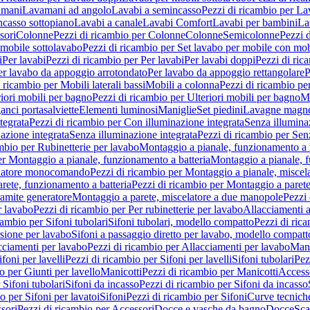
amani
Lavamani ad angolo
Lavabi a semincasso
Pezzi di ricambio per La
ncasso sottopiano
Lavabi a canale
Lavabi Comfort
Lavabi per bambini
La
sori
Colonne
Pezzi di ricambio per Colonne
Colonne
Semicolonne
Pezzi 
 mobile sottolavabo
Pezzi di ricambio per Set lavabo per mobile con mob
i
Per lavabi
Pezzi di ricambio per Per lavabi
Per lavabi doppi
Pezzi di ric
er lavabo da appoggio arrotondato
Per lavabo da appoggio rettangolare
P
 ricambio per Mobili laterali bassi
Mobili a colonna
Pezzi di ricambio pe
riori mobili per bagno
Pezzi di ricambio per Ulteriori mobili per bagno
Me
ganci portasalviette
Elementi luminosi
Maniglie
Set piedini
Lavagne magne
tegrata
Pezzi di ricambio per Con illuminazione integrata
Senza illumina
azione integrata
Senza illuminazione integrata
Pezzi di ricambio per Sen
mbio per Rubinetterie per lavabo
Montaggio a pianale, funzionamento a 
er Montaggio a pianale, funzionamento a batteria
Montaggio a pianale, 
elatore monocomando
Pezzi di ricambio per Montaggio a pianale, misc
rete, funzionamento a batteria
Pezzi di ricambio per Montaggio a parete
ramite generatore
Montaggio a parete, miscelatore a due manopole
Pezzi 
r lavabo
Pezzi di ricambio per Per rubinetterie per lavabo
Allacciamenti a
cambio per Sifoni tubolari
Sifoni tubolari, modello compatto
Pezzi di ric
sione per lavabo
Sifoni a passaggio diretto per lavabo, modello compatt
cciamenti per lavabo
Pezzi di ricambio per Allacciamenti per lavabo
Mani
ifoni per lavelli
Pezzi di ricambio per Sifoni per lavelli
Sifoni tubolari
Pez
o per Giunti per lavello
Manicotti
Pezzi di ricambio per Manicotti
Access
 Sifoni tubolari
Sifoni da incasso
Pezzi di ricambio per Sifoni da incasso
o per Sifoni per lavatoi
Sifoni
Pezzi di ricambio per Sifoni
Curve tecnich
sori
Pezzi di ricambio per Accessori
Docce e vasche da bagno
Docce
Sca