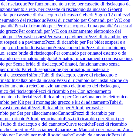
del risciacquo
Per funzionamento a rete, per cassette di risciacquo da
nzionamento a rete, per cassette di risciacquo da incasso Geberit
eria, per cassette di risciacquo da incasso Geberit Sigma 12 cm
Pezzi
umatico del risciacquo
Pezzi di ricambio per Comandi per WC con
quantità
Pezzi di ricambio per Per risciacquo ad una quantità
Accessori
gio grezzo
Per comandi per WC con azionamento elettronico del
mbio per Per vasi sospesi
Per vaso a pavimento
Pezzi di ricambio per
et sospesi e a pavimento
Pezzi di ricambio per Per bidet sospesi e a
quo, con bordo di risciacquo
Senza coperchio
Pezzi di ricambio per
uo, senza brida di risciacquo
Per comando per orinatoi esterno o da
mando per orinatoio integrato
Orinatoi, funzionamento con risciacquo,
bio per Senza brida di risciacquo
Orinatoi, funzionamento senza
per orinatoi
Pareti di separazione per orinatoi, in materiale
foni e accessori sifone
Tubi di risciacquo, curve di risciacquo e
inatoi
Installazione da incasso
Pezzi di ricambio per Installazione da
unzionamento a rete
Con azionamento elettronico del risciacquo,
ico del risciacquo
Pezzi di ricambio per Con azionamento
mento a batteria
Pezzi di ricambio per Con azionamento elettronico
ambio per Kit per il montaggio grezzo e kit di adattamento
Tubi di
r vasi e vuotatoi
Pezzi di ricambio per Sifoni per vasi e
ambio per Set per allacciamento
Cannotti
Pezzi di ricambio per
ni per orinatoi
Sifoni per orinatoio
Pezzi di ricambio per Sifoni per
l tubo di risciacquo e del cannotto
Curve tecniche
Pezzi di ricambio
cniche
Coperture
Allacciamenti
Guarnizioni
Manicotti per brasatura
Zona
mbio per Lavabi per mobili sottolavabo
Lavabi da appoggio
Pezzi di