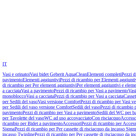
IT
Vasi e orinatoi
Vasi bidet Geberit AquaClean
Elementi completi
Pezzi d
pavimento
Elementi aggiuntivi
Pezzi di ricambio per Elementi aggiunti
di ricambio per Per elementi aggiuntivi
Per elementi aggiuntivi e eleme
a cacciata
Vasi a pavimento
Pezzi di ricambio per Vasi a pavimento
Vasi
monoblocco
Vasi a cacciata
Pezzi di ricambio per Vasi a cacciata
Casset
per Sedili del vaso
Vasi versione Comfort
Pezzi di ricambio per Vasi v
per Sedili del vaso versione Comfort
Sedili del vaso
Pezzi di ricambio p
pavimento
Pezzi di ricambio per Vasi a pavimento
Sedili del WC per b
per Tavolette del vaso
WC ad uso accovacciato
Con risciacquo
Accesso
ricambio per Bidet a pavimento
Accessori
Pezzi di ricambio per Access
Sigma
Pezzi di ricambio per Per cassette di risciacquo da incasso Sig
incasso Twinline
Pezzi di ricambio per Per cassette di risciacquo da i