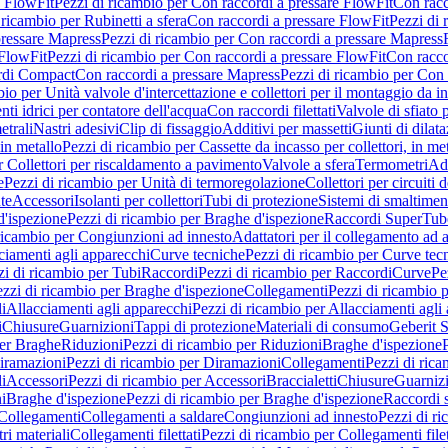
e FlowFit
Pezzi di ricambio per Con raccordi a pressare FlowFit
Con racc
 ricambio per Rubinetti a sfera
Con raccordi a pressare FlowFit
Pezzi di 
pressare Mapress
Pezzi di ricambio per Con raccordi a pressare Mapress
 FlowFit
Pezzi di ricambio per Con raccordi a pressare FlowFit
Con racco
ordi Compact
Con raccordi a pressare Mapress
Pezzi di ricambio per Con 
io per Unità valvole d'intercettazione e collettori per il montaggio da i
ti idrici per contatore dell'acqua
Con raccordi filettati
Valvole di sfiato 
etrali
Nastri adesivi
Clip di fissaggio
Additivi per massetti
Giunti di dilat
 in metallo
Pezzi di ricambio per Cassette da incasso per collettori, in me
r Collettori per riscaldamento a pavimento
Valvole a sfera
Termometri
Ada
e
Pezzi di ricambio per Unità di termoregolazione
Collettori per circuiti d
te
Accessori
Isolanti per collettori
Tubi di protezione
Sistemi di smaltiment
d'ispezione
Pezzi di ricambio per Braghe d'ispezione
Raccordi SuperTub
ricambio per Congiunzioni ad innesto
Adattatori per il collegamento ad al
ciamenti agli apparecchi
Curve tecniche
Pezzi di ricambio per Curve tec
zi di ricambio per Tubi
Raccordi
Pezzi di ricambio per Raccordi
Curve
Pe
zzi di ricambio per Braghe d'ispezione
Collegamenti
Pezzi di ricambio 
li
Allacciamenti agli apparecchi
Pezzi di ricambio per Allacciamenti agli
i
Chiusure
Guarnizioni
Tappi di protezione
Materiali di consumo
Geberit S
per Braghe
Riduzioni
Pezzi di ricambio per Riduzioni
Braghe d'ispezione
iramazioni
Pezzi di ricambio per Diramazioni
Collegamenti
Pezzi di ric
li
Accessori
Pezzi di ricambio per Accessori
Braccialetti
Chiusure
Guarniz
i
Braghe d'ispezione
Pezzi di ricambio per Braghe d'ispezione
Raccordi s
 Collegamenti
Collegamenti a saldare
Congiunzioni ad innesto
Pezzi di r
ri materiali
Collegamenti filettati
Pezzi di ricambio per Collegamenti filet