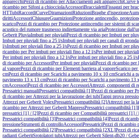
apparecchi
Pezzi di ricambio per Allacciamenti agli apparecchi
Curve t
ricambio per Sifoni a chiocciola
Accessori
Braccialetti
Fissaggi per bracc
HT
Tubi
Raccordi
Curve
Diramazioni
Riduzioni
Braghe d'ispezione
Aume
diritti
Accessori
Chiusure
Guarnizioni
Protezione antincendio, protezione
scarico
Pezzi di ricambio per Protezione antincendio per sistemi di sca
acustico del rumore trasmesso indirettamente via aria
Protezione dall'u
Geberit Pluvia
Imbuti per pluviali
Pezzi di ricambio per Imbuti per pluv
Imbuti per pluviali fino a 25 l/s
Imbuti per pluviali per canali di gronda
l/s
Imbuti per pluviali fino a 25 l/s
Pezzi di ricambio per Imbuti per pluvi
ricambio per Per imbuti per pluviali fino a 12 l/s
Per imbuti per pluviali
Per imbuti per pluviali fino a 12 l/s
Per imbuti per pluviali fino a 25 l/s
di ricambio per Accessori
Per imbuti per pluviali
Pezzi di ricambio per 
al vapore
Pezzi di ricambio per Elementi barriera al vapore
Scarico per
cm
Pezzi di ricambio per Scarichi a pavimento 10 x 10 cm
Scarichi a 
pavimento 13 x 13 cm
Pezzi di ricambio per Scarichi a pavimento 13 
cm
Accessori
Pezzi di ricambio per Accessori
Attrezzi, componenti di r
Pressatrici manuali
Pressatrici compatibilità [1]
Pezzi di ricambio per Pre
di ricambio per Attrezzi per la lavorazione dei tubi
Tappi prova pressi
Attrezzi per Geberit Volex
Pressatrici compatibilità [2]
Attrezzi per la l
ricambio per Attrezzi per Geberit Mapress
Pressatrici compatibilità [1]
pressatrici [1] / [2]
Pezzi di ricambio per Compatibilità pressatrici [1] / 
Pressatrici compatibilità [3]
Pressatrici compatibilità [4]
Pezzi di ricambi
pressione
Strumenti di controllo
Accessori
Pressatrici
Pezzi di ricambio p
Pressatrici compatibilità [2]
Pressatrici compatibilità [2XL]
Pezzi di ric
radianti Geberit
Srotolatori tubi
Attrezzi per Geberit Silent-db20 / Gebe