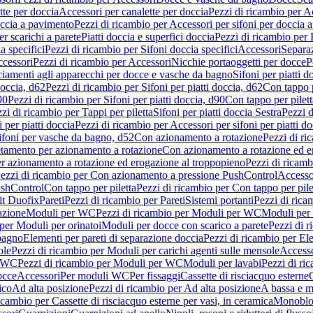
tte per doccia
Accessori per canalette per doccia
Pezzi di ricambio per Ac
occia a pavimento
Pezzi di ricambio per Accessori per sifoni per doccia 
r scarichi a parete
Piatti doccia e superfici doccia
Pezzi di ricambio per P
a specifici
Pezzi di ricambio per Sifoni doccia specifici
Accessori
Separa
cessori
Pezzi di ricambio per Accessori
Nicchie portaoggetti per docce
P
ciamenti agli apparecchi per docce e vasche da bagno
Sifoni per piatti d
doccia, d62
Pezzi di ricambio per Sifoni per piatti doccia, d62
Con tappo p
90
Pezzi di ricambio per Sifoni per piatti doccia, d90
Con tappo per pilett
zi di ricambio per Tappi per piletta
Sifoni per piatti doccia Sestra
Pezzi d
 per piatti doccia
Pezzi di ricambio per Accessori per sifoni per piatti do
ifoni per vasche da bagno, d52
Con azionamento a rotazione
Pezzi di r
etamento per azionamento a rotazione
Con azionamento a rotazione ed e
r azionamento a rotazione ed erogazione al troppopieno
Pezzi di ricam
ezzi di ricambio per Con azionamento a pressione PushControl
Accesso
ushControl
Con tappo per piletta
Pezzi di ricambio per Con tappo per pile
it Duofix
Pareti
Pezzi di ricambio per Pareti
Sistemi portanti
Pezzi di rica
azione
Moduli per WC
Pezzi di ricambio per Moduli per WC
Moduli per 
per Moduli per orinatoi
Moduli per docce con scarico a parete
Pezzi di r
 bagno
Elementi per pareti di separazione doccia
Pezzi di ricambio per Ele
ole
Pezzi di ricambio per Moduli per carichi agenti sulle mensole
Access
r WC
Pezzi di ricambio per Moduli per WC
Moduli per lavabi
Pezzi di ri
occe
Accessori
Per moduli WC
Per fissaggi
Cassette di risciacquo esterne
C
ico
Ad alta posizione
Pezzi di ricambio per Ad alta posizione
A bassa e m
icambio per Cassette di risciacquo esterne per vasi, in ceramica
Monoblo