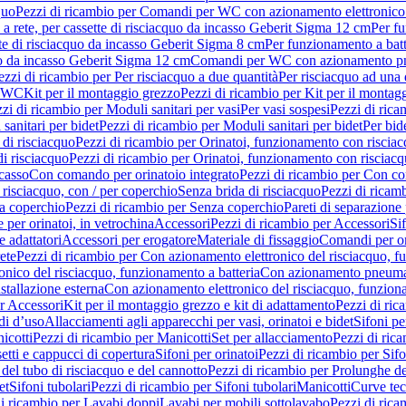
quo
Pezzi di ricambio per Comandi per WC con azionamento elettronico 
a rete, per cassette di risciacquo da incasso Geberit Sigma 12 cm
Per fu
tte di risciacquo da incasso Geberit Sigma 8 cm
Per funzionamento a batt
quo da incasso Geberit Sigma 12 cm
Comandi per WC con azionamento pne
ezzi di ricambio per Per risciacquo a due quantità
Per risciacquo ad una 
r WC
Kit per il montaggio grezzo
Pezzi di ricambio per Kit per il montag
zi di ricambio per Moduli sanitari per vasi
Per vasi sospesi
Pezzi di rica
sanitari per bidet
Pezzi di ricambio per Moduli sanitari per bidet
Per bid
di risciacquo
Pezzi di ricambio per Orinatoi, funzionamento con risciac
i risciacquo
Pezzi di ricambio per Orinatoi, funzionamento con risciacq
ncasso
Con comando per orinatoio integrato
Pezzi di ricambio per Con co
risciacquo, con / per coperchio
Senza brida di risciacquo
Pezzi di ricam
a coperchio
Pezzi di ricambio per Senza coperchio
Pareti di separazione 
e per orinatoi, in vetrochina
Accessori
Pezzi di ricambio per Accessori
Si
e adattatori
Accessori per erogatore
Materiale di fissaggio
Comandi per or
ete
Pezzi di ricambio per Con azionamento elettronico del risciacquo, f
onico del risciacquo, funzionamento a batteria
Con azionamento pneumat
stallazione esterna
Con azionamento elettronico del risciacquo, funziona
r Accessori
Kit per il montaggio grezzo e kit di adattamento
Pezzi di ric
i d’uso
Allacciamenti agli apparecchi per vasi, orinatoi e bidet
Sifoni pe
icotti
Pezzi di ricambio per Manicotti
Set per allacciamento
Pezzi di ric
etti e cappucci di copertura
Sifoni per orinatoi
Pezzi di ricambio per Sifo
del tubo di risciacquo e del cannotto
Pezzi di ricambio per Prolunghe de
et
Sifoni tubolari
Pezzi di ricambio per Sifoni tubolari
Manicotti
Curve te
di ricambio per Lavabi doppi
Lavabi per mobili sottolavabo
Pezzi di rica