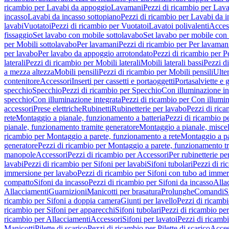
ricambio per Lavabi da appoggio
Lavamani
Pezzi di ricambio per Lav
incasso
Lavabi da incasso sottopiano
Pezzi di ricambio per Lavabi da i
lavabi
Vuotatoi
Pezzi di ricambio per Vuotatoi
Lavatoi polivalenti
Acces
fissaggio
Set lavabo con mobile sottolavabo
Set lavabo per mobile con
per Mobili sottolavabo
Per lavamani
Pezzi di ricambio per Per lavaman
per lavabo
Per lavabo da appoggio arrotondato
Pezzi di ricambio per P
laterali
Pezzi di ricambio per Mobili laterali
Mobili laterali bassi
Pezzi di
a mezza altezza
Mobili pensili
Pezzi di ricambio per Mobili pensili
Ulte
contenitore
Accessori
Inserti per cassetti e portaoggetti
Portasalviette e 
specchio
Specchio
Pezzi di ricambio per Specchio
Con illuminazione in
specchio
Con illuminazione integrata
Pezzi di ricambio per Con illumin
accessori
Prese elettriche
Rubinetti
Rubinetterie per lavabo
Pezzi di rica
rete
Montaggio a pianale, funzionamento a batteria
Pezzi di ricambio p
pianale, funzionamento tramite generatore
Montaggio a pianale, misc
ricambio per Montaggio a parete, funzionamento a rete
Montaggio a pa
generatore
Pezzi di ricambio per Montaggio a parete, funzionamento t
manopole
Accessori
Pezzi di ricambio per Accessori
Per rubinetterie pe
lavabi
Pezzi di ricambio per Sifoni per lavabi
Sifoni tubolari
Pezzi di ri
immersione per lavabo
Pezzi di ricambio per Sifoni con tubo ad immer
compatto
Sifoni da incasso
Pezzi di ricambio per Sifoni da incasso
Alla
Allacciamenti
Guarnizioni
Manicotti per brasatura
Prolunghe
Comandi
S
ricambio per Sifoni a doppia camera
Giunti per lavello
Pezzi di ricambi
ricambio per Sifoni per apparecchi
Sifoni tubolari
Pezzi di ricambio per
ricambio per Allacciamenti
Accessori
Sifoni per lavatoi
Pezzi di ricambi
Manicotti
Pilette di scarico
Pezzi di ricambio per Pilette di scarico
Acces