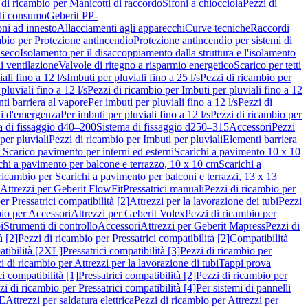
 di ricambio per Manicotti di raccordo
Sifoni a chiocciola
Pezzi di
 di consumo
Geberit PP-
ni ad innesto
Allacciamenti agli apparecchi
Curve tecniche
Raccordi
mbio per Protezione antincendio
Protezione antincendio per sistemi di
nseco
Isolamento per il disaccoppiamento dalla struttura e l'isolamento
i ventilazione
Valvole di ritegno a risparmio energetico
Scarico per tetti
ali fino a 12 l/s
Imbuti per pluviali fino a 25 l/s
Pezzi di ricambio per
pluviali fino a 12 l/s
Pezzi di ricambio per Imbuti per pluviali fino a 12
ti barriera al vapore
Per imbuti per pluviali fino a 12 l/s
Pezzi di
ni d'emergenza
Per imbuti per pluviali fino a 12 l/s
Pezzi di ricambio per
a di fissaggio d40–200
Sistema di fissaggio d250–315
Accessori
Pezzi
per pluviali
Pezzi di ricambio per Imbuti per pluviali
Elementi barriera
 Scarico pavimento per interni ed esterni
Scarichi a pavimento 10 x 10
chi a pavimento per balcone e terrazzo, 10 x 10 cm
Scarichi a
ricambio per Scarichi a pavimento per balconi e terrazzi, 13 x 13
 Attrezzi per Geberit FlowFit
Pressatrici manuali
Pezzi di ricambio per
er Pressatrici compatibilità [2]
Attrezzi per la lavorazione dei tubi
Pezzi
bio per Accessori
Attrezzi per Geberit Volex
Pezzi di ricambio per
i
Strumenti di controllo
Accessori
Attrezzi per Geberit Mapress
Pezzi di
à [2]
Pezzi di ricambio per Pressatrici compatibilità [2]
Compatibilità
atibilità [2XL]
Pressatrici compatibilità [3]
Pezzi di ricambio per
i di ricambio per Attrezzi per la lavorazione di tubi
Tappi prova
i compatibilità [1]
Pressatrici compatibilità [2]
Pezzi di ricambio per
zi di ricambio per Pressatrici compatibilità [4]
Per sistemi di pannelli
PE
Attrezzi per saldatura elettrica
Pezzi di ricambio per Attrezzi per