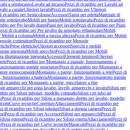
vabi a semincasso
Lavabi ad incasso
Pezzi di ricambio per Lavabi ad
vabi a canale
Ulteriori lavabi
Pezzi di ricambio per Ulteriori
di ricambio per Semicolonne
Accessori
Tappi per piletta
Materiale di
ile sottolavabo
Mobili per bagno
Mobili sottolavabo
Pezzi di ricambio
ambio per Per lavabi doppi
Piani per lavabo
Pezzi di ricambio per Piani
ezzi di ricambio per Per lavabo da appoggio rettangolare
Mobili
r Mobili a colonna
Mobili a mezza altezza
Pezzi di ricambio per Mobili
nsole contenitore
Pezzi di ricambio per Mensole
tiche
Prese elettriche
Ulteriori accessori
Specchi e mobili
zione integrata
Mobili specchio
Pezzi di ricambio per Mobili
za illuminazione integrata
Accessori
Elementi luminosi
Ulteriori
rete
Pezzi di ricambio per Montaggio a pianale, funzionamento a
funzionamento tramite generatore
Pezzi di ricambio per Montaggio a
elatore monocomando
Montaggio a parete, funzionamento a rete
Pezzi di
, funzionamento a batteria
Montaggio a parete, funzionamento tramite
di ricambio per Montaggio a parete, miscelatore a due
gli apparecchi per zona lavabo, lavelli, apparecchi e lavatoi
Sifoni per
ambio per Sifoni tubolari, modello compatto
Sifoni con tubo ad
o
Pezzi di ricambio per Sifoni a passaggio diretto per lavabo, modello
cotti
Curve tecniche
Coperture
Allacciamenti
Pezzi di ricambio per
zi di ricambio per Sifoni tubolari
Sifoni a doppia camera
Pezzi di
ori
Pezzi di ricambio per Accessori
Sifoni per apparecchi
Pezzi di
Sifoni esterni
Pezzi di ricambio per Sifoni esterni
Allacciamenti
Pezzi di
e
Pezzi di ricambio per Curve tecniche
Manicotti
Pezzi di ricambio per
richi a pavimento per docce
Pezzi di ricambio per Scarichi a