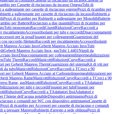
Materiali di consumo
Cassette di risciacquo da incasso
Cassette di
icambio per Cassette di risciacquo da incasso Omega
Tubi di
i a galleggiante per cassette di risciacquo esterne
Pezzi di ricambio per
binetti a galleggiante per cassette di risciacquo da incasso
Rubinetti a
ith
Pezzi di ricambio per Rubinetti a galleggiante per Monolith
Batterie
icambio per Batterie
Risciacquo a due quantità
Pezzi di ricambio per
ato
Tubi monostrato
Raccordi
Giunti
Riduzioni
Curve
Raccordi a
r riscaldamento
Accessori
Isolanti per tubi e raccordi
Disaccoppiamenti
accessori per la posa
Fissaggi per collegamenti
Guarnizioni del
i con raccordo filettato
Raccordi per riscaldamento
Accessori
Isolanti
it Mapress Acciaio Inox
Geberit Mapress Acciaio Inox
Tubi
di
Geberit Mapress Acciaio Inox, gas
Tubi 1.4401
Nippli da
Acciaio Inox
Disaccoppiamenti per collegamenti
Impermeabilizzazioni
rm
Tubi Therm
Raccordi
Manicotti
Riduzioni
Curve
Raccordi a
ori per Geberit Mapress Therm
Guarnizioni del sistema
Kit di viti per
li da tubo
Manicotti
Riduzioni
Curve
Raccordi a T
Croci a 90
ori per Geberit Mapress Acciaio al Carbonio
Impermeabilizzazioni per
berit Mapress Rame
Manicotti
Riduzioni
Curve
Raccordi a T
Croci a 90
press Rame, gas
Manicotti
Riduzioni
Curve
Raccordi a T
Adattatori
ilizzazioni per tubi e raccordi
Fissaggi per tubi
Fissaggi per
otti
Riduzioni
Curve
Raccordi a T
Adattatori fissi
Adattatori e
er l’Igiene dell’acqua potabile
Dispositivi antiristagno
Pezzi di
isciacquo e comandi per WC con dispositivo antiristagno
Cassette di
o
Pezzi di ricambio per Accessori per cassette di risciacquo e comandi
di a pressare Mapress
Rubinetti d'arresto a sede obliqua
Pezzi di