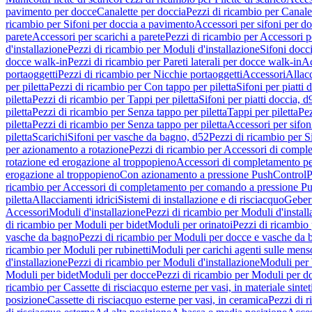
pavimento per docce
Canalette per doccia
Pezzi di ricambio per Canale
ricambio per Sifoni per doccia a pavimento
Accessori per sifoni per d
parete
Accessori per scarichi a parete
Pezzi di ricambio per Accessori pe
d'installazione
Pezzi di ricambio per Moduli d'installazione
Sifoni docci
docce walk-in
Pezzi di ricambio per Pareti laterali per docce walk-in
Ac
portaoggetti
Pezzi di ricambio per Nicchie portaoggetti
Accessori
Allac
per piletta
Pezzi di ricambio per Con tappo per piletta
Sifoni per piatti 
piletta
Pezzi di ricambio per Tappi per piletta
Sifoni per piatti doccia, d
piletta
Pezzi di ricambio per Senza tappo per piletta
Tappi per piletta
Pez
piletta
Pezzi di ricambio per Senza tappo per piletta
Accessori per sifoni
piletta
Scarichi
Sifoni per vasche da bagno, d52
Pezzi di ricambio per S
per azionamento a rotazione
Pezzi di ricambio per Accessori di compl
rotazione ed erogazione al troppopieno
Accessori di completamento pe
erogazione al troppopieno
Con azionamento a pressione PushControl
P
ricambio per Accessori di completamento per comando a pressione P
piletta
Allacciamenti idrici
Sistemi di installazione e di risciacquo
Geber
Accessori
Moduli d'installazione
Pezzi di ricambio per Moduli d'install
di ricambio per Moduli per bidet
Moduli per orinatoi
Pezzi di ricambio 
vasche da bagno
Pezzi di ricambio per Moduli per docce e vasche da
ricambio per Moduli per rubinetti
Moduli per carichi agenti sulle mens
d'installazione
Pezzi di ricambio per Moduli d'installazione
Moduli pe
Moduli per bidet
Moduli per docce
Pezzi di ricambio per Moduli per d
ricambio per Cassette di risciacquo esterne per vasi, in materiale sintet
posizione
Cassette di risciacquo esterne per vasi, in ceramica
Pezzi di r