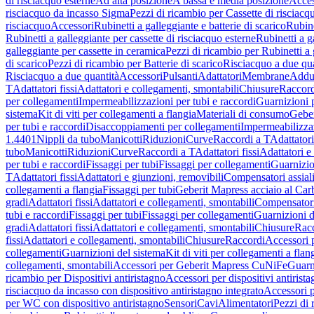
di risciacquo esterne
Ad alta posizione
A bassa e media posizione
Acces
risciacquo da incasso Sigma
Pezzi di ricambio per Cassette di risciac
risciacquo
Accessori
Rubinetti a galleggiante e batterie di scarico
Rubine
Rubinetti a galleggiante per cassette di risciacquo esterne
Rubinetti a g
galleggiante per cassette in ceramica
Pezzi di ricambio per Rubinetti a 
di scarico
Pezzi di ricambio per Batterie di scarico
Risciacquo a due qua
Risciacquo a due quantità
Accessori
Pulsanti
Adattatori
Membrane
Adduz
T
Adattatori fissi
Adattatori e collegamenti, smontabili
Chiusure
Raccord
per collegamenti
Impermeabilizzazioni per tubi e raccordi
Guarnizioni 
sistema
Kit di viti per collegamenti a flangia
Materiali di consumo
Geber
per tubi e raccordi
Disaccoppiamenti per collegamenti
Impermeabilizzaz
1.4401
Nippli da tubo
Manicotti
Riduzioni
Curve
Raccordi a T
Adattatori
tubo
Manicotti
Riduzioni
Curve
Raccordi a T
Adattatori fissi
Adattatori e
per tubi e raccordi
Fissaggi per tubi
Fissaggi per collegamenti
Guarnizio
T
Adattatori fissi
Adattatori e giunzioni, removibili
Compensatori assial
collegamenti a flangia
Fissaggi per tubi
Geberit Mapress acciaio al Car
gradi
Adattatori fissi
Adattatori e collegamenti, smontabili
Compensator
tubi e raccordi
Fissaggi per tubi
Fissaggi per collegamenti
Guarnizioni d
gradi
Adattatori fissi
Adattatori e collegamenti, smontabili
Chiusure
Rac
fissi
Adattatori e collegamenti, smontabili
Chiusure
Raccordi
Accessori 
collegamenti
Guarnizioni del sistema
Kit di viti per collegamenti a flan
collegamenti, smontabili
Accessori per Geberit Mapress CuNiFe
Guarn
ricambio per Dispositivi antiristagno
Accessori per dispositivi antirist
risciacquo da incasso con dispositivo antiristagno integrato
Accessori p
per WC con dispositivo antiristagno
Sensori
Cavi
Alimentatori
Pezzi di 