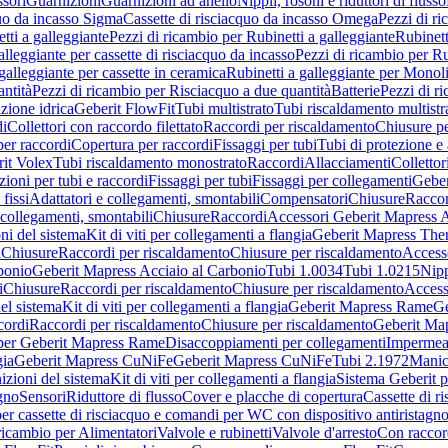
sori
Guarnizioni
Guarnizioni ad anello
Nippli, rosoni e riduttori di flusso
quo da incasso Sigma
Cassette di risciacquo da incasso Omega
Pezzi di r
tti a galleggiante
Pezzi di ricambio per Rubinetti a galleggiante
Rubinett
alleggiante per cassette di risciacquo da incasso
Pezzi di ricambio per Ru
galleggiante per cassette in ceramica
Rubinetti a galleggiante per Monol
ntità
Pezzi di ricambio per Risciacquo a due quantità
Batterie
Pezzi di r
ione idrica
Geberit FlowFit
Tubi multistrato
Tubi riscaldamento multistr
i
Collettori con raccordo filettato
Raccordi per riscaldamento
Chiusure pe
per raccordi
Copertura per raccordi
Fissaggi per tubi
Tubi di protezione e 
it Volex
Tubi riscaldamento monostrato
Raccordi
Allacciamenti
Collettor
ioni per tubi e raccordi
Fissaggi per tubi
Fissaggi per collegamenti
Geber
 fissi
Adattatori e collegamenti, smontabili
Compensatori
Chiusure
Raccor
 collegamenti, smontabili
Chiusure
Raccordi
Accessori Geberit Mapress 
ni del sistema
Kit di viti per collegamenti a flangia
Geberit Mapress The
i
Chiusure
Raccordi per riscaldamento
Chiusure per riscaldamento
Access
bonio
Geberit Mapress Acciaio al Carbonio
Tubi 1.0034
Tubi 1.0215
Nipp
i
Chiusure
Raccordi per riscaldamento
Chiusure per riscaldamento
Access
el sistema
Kit di viti per collegamenti a flangia
Geberit Mapress Rame
Ge
cordi
Raccordi per riscaldamento
Chiusure per riscaldamento
Geberit Ma
per Geberit Mapress Rame
Disaccoppiamenti per collegamenti
Impermeab
gia
Geberit Mapress CuNiFe
Geberit Mapress CuNiFe
Tubi 2.1972
Manic
izioni del sistema
Kit di viti per collegamenti a flangia
Sistema Geberit p
agno
Sensori
Riduttore di flusso
Cover e placche di copertura
Cassette di r
er cassette di risciacquo e comandi per WC con dispositivo antiristagn
ricambio per Alimentatori
Valvole e rubinetti
Valvole d'arresto
Con raccor