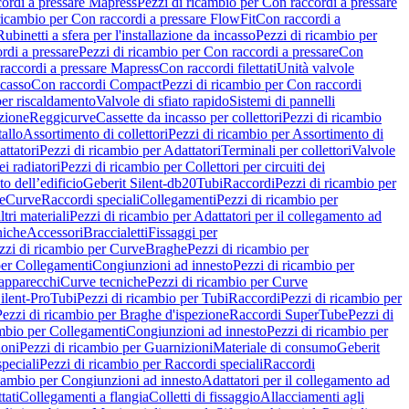
ordi a pressare Mapress
Pezzi di ricambio per Con raccordi a pressare
ricambio per Con raccordi a pressare FlowFit
Con raccordi a
Rubinetti a sfera per l'installazione da incasso
Pezzi di ricambio per
rdi a pressare
Pezzi di ricambio per Con raccordi a pressare
Con
raccordi a pressare Mapress
Con raccordi filettati
Unità valvole
ncasso
Con raccordi Compact
Pezzi di ricambio per Con raccordi
per riscaldamento
Valvole di sfiato rapido
Sistemi di pannelli
azione
Reggicurve
Cassette da incasso per collettori
Pezzi di ricambio
tallo
Assortimento di collettori
Pezzi di ricambio per Assortimento di
ttatori
Pezzi di ricambio per Adattatori
Terminali per collettori
Valvole
ei radiatori
Pezzi di ricambio per Collettori per circuiti dei
o dell’edificio
Geberit Silent-db20
Tubi
Raccordi
Pezzi di ricambio per
e
Curve
Raccordi speciali
Collegamenti
Pezzi di ricambio per
tri materiali
Pezzi di ricambio per Adattatori per il collegamento ad
niche
Accessori
Braccialetti
Fissaggi per
zzi di ricambio per Curve
Braghe
Pezzi di ricambio per
per Collegamenti
Congiunzioni ad innesto
Pezzi di ricambio per
 apparecchi
Curve tecniche
Pezzi di ricambio per Curve
ilent-Pro
Tubi
Pezzi di ricambio per Tubi
Raccordi
Pezzi di ricambio per
Pezzi di ricambio per Braghe d'ispezione
Raccordi SuperTube
Pezzi di
ambio per Collegamenti
Congiunzioni ad innesto
Pezzi di ricambio per
ioni
Pezzi di ricambio per Guarnizioni
Materiale di consumo
Geberit
peciali
Pezzi di ricambio per Raccordi speciali
Raccordi
icambio per Congiunzioni ad innesto
Adattatori per il collegamento ad
tati
Collegamenti a flangia
Colletti di fissaggio
Allacciamenti agli