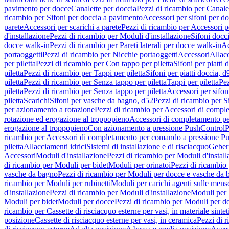
pavimento per docce
Canalette per doccia
Pezzi di ricambio per Canale
ricambio per Sifoni per doccia a pavimento
Accessori per sifoni per d
parete
Accessori per scarichi a parete
Pezzi di ricambio per Accessori pe
d'installazione
Pezzi di ricambio per Moduli d'installazione
Sifoni docci
docce walk-in
Pezzi di ricambio per Pareti laterali per docce walk-in
Ac
portaoggetti
Pezzi di ricambio per Nicchie portaoggetti
Accessori
Allac
per piletta
Pezzi di ricambio per Con tappo per piletta
Sifoni per piatti 
piletta
Pezzi di ricambio per Tappi per piletta
Sifoni per piatti doccia, d
piletta
Pezzi di ricambio per Senza tappo per piletta
Tappi per piletta
Pez
piletta
Pezzi di ricambio per Senza tappo per piletta
Accessori per sifoni
piletta
Scarichi
Sifoni per vasche da bagno, d52
Pezzi di ricambio per S
per azionamento a rotazione
Pezzi di ricambio per Accessori di compl
rotazione ed erogazione al troppopieno
Accessori di completamento pe
erogazione al troppopieno
Con azionamento a pressione PushControl
P
ricambio per Accessori di completamento per comando a pressione P
piletta
Allacciamenti idrici
Sistemi di installazione e di risciacquo
Geber
Accessori
Moduli d'installazione
Pezzi di ricambio per Moduli d'install
di ricambio per Moduli per bidet
Moduli per orinatoi
Pezzi di ricambio 
vasche da bagno
Pezzi di ricambio per Moduli per docce e vasche da
ricambio per Moduli per rubinetti
Moduli per carichi agenti sulle mens
d'installazione
Pezzi di ricambio per Moduli d'installazione
Moduli pe
Moduli per bidet
Moduli per docce
Pezzi di ricambio per Moduli per d
ricambio per Cassette di risciacquo esterne per vasi, in materiale sintet
posizione
Cassette di risciacquo esterne per vasi, in ceramica
Pezzi di r