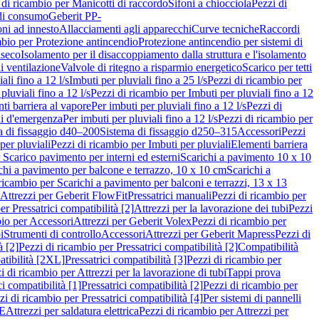
 di ricambio per Manicotti di raccordo
Sifoni a chiocciola
Pezzi di
 di consumo
Geberit PP-
ni ad innesto
Allacciamenti agli apparecchi
Curve tecniche
Raccordi
mbio per Protezione antincendio
Protezione antincendio per sistemi di
nseco
Isolamento per il disaccoppiamento dalla struttura e l'isolamento
i ventilazione
Valvole di ritegno a risparmio energetico
Scarico per tetti
ali fino a 12 l/s
Imbuti per pluviali fino a 25 l/s
Pezzi di ricambio per
pluviali fino a 12 l/s
Pezzi di ricambio per Imbuti per pluviali fino a 12
ti barriera al vapore
Per imbuti per pluviali fino a 12 l/s
Pezzi di
ni d'emergenza
Per imbuti per pluviali fino a 12 l/s
Pezzi di ricambio per
a di fissaggio d40–200
Sistema di fissaggio d250–315
Accessori
Pezzi
per pluviali
Pezzi di ricambio per Imbuti per pluviali
Elementi barriera
 Scarico pavimento per interni ed esterni
Scarichi a pavimento 10 x 10
chi a pavimento per balcone e terrazzo, 10 x 10 cm
Scarichi a
ricambio per Scarichi a pavimento per balconi e terrazzi, 13 x 13
 Attrezzi per Geberit FlowFit
Pressatrici manuali
Pezzi di ricambio per
er Pressatrici compatibilità [2]
Attrezzi per la lavorazione dei tubi
Pezzi
bio per Accessori
Attrezzi per Geberit Volex
Pezzi di ricambio per
i
Strumenti di controllo
Accessori
Attrezzi per Geberit Mapress
Pezzi di
à [2]
Pezzi di ricambio per Pressatrici compatibilità [2]
Compatibilità
atibilità [2XL]
Pressatrici compatibilità [3]
Pezzi di ricambio per
i di ricambio per Attrezzi per la lavorazione di tubi
Tappi prova
i compatibilità [1]
Pressatrici compatibilità [2]
Pezzi di ricambio per
zi di ricambio per Pressatrici compatibilità [4]
Per sistemi di pannelli
PE
Attrezzi per saldatura elettrica
Pezzi di ricambio per Attrezzi per