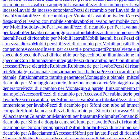
ricambio per Lavabi da appoggio
Lavamani
Pezzi di ricambio per Lav
incasso
Lavabi da incasso sottopiano
Pezzi di ricambio per Lavabi da i
lavabi
Vuotatoi
Pezzi di ricambio per Vuotatoi
Lavatoi polivalenti
Acces
fissaggio
Set lavabo con mobile sottolavabo
Set lavabo per mobile con
per Mobili sottolavabo
Per lavamani
Pezzi di ricambio per Per lavaman
per lavabo
Per lavabo da appoggio arrotondato
Pezzi di ricambio per P
laterali
Pezzi di ricambio per Mobili laterali
Mobili laterali bassi
Pezzi di
a mezza altezza
Mobili pensili
Pezzi di ricambio per Mobili pensili
Ulte
contenitore
Accessori
Inserti per cassetti e portaoggetti
Portasalviette e 
specchio
Specchio
Pezzi di ricambio per Specchio
Con illuminazione in
specchio
Con illuminazione integrata
Pezzi di ricambio per Con illumin
accessori
Prese elettriche
Rubinetti
Rubinetterie per lavabo
Pezzi di rica
rete
Montaggio a pianale, funzionamento a batteria
Pezzi di ricambio p
pianale, funzionamento tramite generatore
Montaggio a pianale, misc
ricambio per Montaggio a parete, funzionamento a rete
Montaggio a pa
generatore
Pezzi di ricambio per Montaggio a parete, funzionamento t
manopole
Accessori
Pezzi di ricambio per Accessori
Per rubinetterie pe
lavabi
Pezzi di ricambio per Sifoni per lavabi
Sifoni tubolari
Pezzi di ri
immersione per lavabo
Pezzi di ricambio per Sifoni con tubo ad immer
compatto
Sifoni da incasso
Pezzi di ricambio per Sifoni da incasso
Alla
Allacciamenti
Guarnizioni
Manicotti per brasatura
Prolunghe
Comandi
S
ricambio per Sifoni a doppia camera
Giunti per lavello
Pezzi di ricambi
ricambio per Sifoni per apparecchi
Sifoni tubolari
Pezzi di ricambio per
ricambio per Allacciamenti
Accessori
Sifoni per lavatoi
Pezzi di ricambi
Manicotti
Pilette di scarico
Pezzi di ricambio per Pilette di scarico
Acces