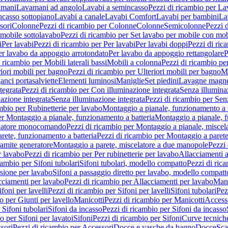
amani
Lavamani ad angolo
Lavabi a semincasso
Pezzi di ricambio per La
ncasso sottopiano
Lavabi a canale
Lavabi Comfort
Lavabi per bambini
La
sori
Colonne
Pezzi di ricambio per Colonne
Colonne
Semicolonne
Pezzi 
 mobile sottolavabo
Pezzi di ricambio per Set lavabo per mobile con mob
i
Per lavabi
Pezzi di ricambio per Per lavabi
Per lavabi doppi
Pezzi di ric
er lavabo da appoggio arrotondato
Per lavabo da appoggio rettangolare
P
 ricambio per Mobili laterali bassi
Mobili a colonna
Pezzi di ricambio pe
riori mobili per bagno
Pezzi di ricambio per Ulteriori mobili per bagno
Me
ganci portasalviette
Elementi luminosi
Maniglie
Set piedini
Lavagne magne
tegrata
Pezzi di ricambio per Con illuminazione integrata
Senza illumina
azione integrata
Senza illuminazione integrata
Pezzi di ricambio per Sen
mbio per Rubinetterie per lavabo
Montaggio a pianale, funzionamento a 
er Montaggio a pianale, funzionamento a batteria
Montaggio a pianale, 
elatore monocomando
Pezzi di ricambio per Montaggio a pianale, misc
rete, funzionamento a batteria
Pezzi di ricambio per Montaggio a parete
ramite generatore
Montaggio a parete, miscelatore a due manopole
Pezzi 
r lavabo
Pezzi di ricambio per Per rubinetterie per lavabo
Allacciamenti a
cambio per Sifoni tubolari
Sifoni tubolari, modello compatto
Pezzi di ric
sione per lavabo
Sifoni a passaggio diretto per lavabo, modello compatt
cciamenti per lavabo
Pezzi di ricambio per Allacciamenti per lavabo
Mani
ifoni per lavelli
Pezzi di ricambio per Sifoni per lavelli
Sifoni tubolari
Pez
o per Giunti per lavello
Manicotti
Pezzi di ricambio per Manicotti
Access
 Sifoni tubolari
Sifoni da incasso
Pezzi di ricambio per Sifoni da incasso
o per Sifoni per lavatoi
Sifoni
Pezzi di ricambio per Sifoni
Curve tecnich
sori
Pezzi di ricambio per Accessori
Docce e vasche da bagno
Docce
Sca