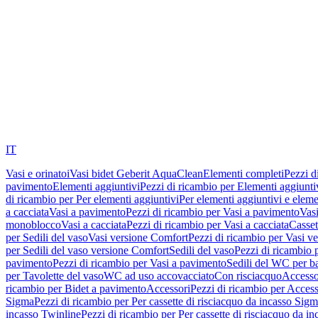
IT
Vasi e orinatoi
Vasi bidet Geberit AquaClean
Elementi completi
Pezzi d
pavimento
Elementi aggiuntivi
Pezzi di ricambio per Elementi aggiunti
di ricambio per Per elementi aggiuntivi
Per elementi aggiuntivi e eleme
a cacciata
Vasi a pavimento
Pezzi di ricambio per Vasi a pavimento
Vasi
monoblocco
Vasi a cacciata
Pezzi di ricambio per Vasi a cacciata
Casset
per Sedili del vaso
Vasi versione Comfort
Pezzi di ricambio per Vasi v
per Sedili del vaso versione Comfort
Sedili del vaso
Pezzi di ricambio p
pavimento
Pezzi di ricambio per Vasi a pavimento
Sedili del WC per b
per Tavolette del vaso
WC ad uso accovacciato
Con risciacquo
Accesso
ricambio per Bidet a pavimento
Accessori
Pezzi di ricambio per Access
Sigma
Pezzi di ricambio per Per cassette di risciacquo da incasso Sig
incasso Twinline
Pezzi di ricambio per Per cassette di risciacquo da i