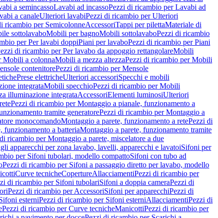
vabi a semincasso
Lavabi ad incasso
Pezzi di ricambio per Lavabi ad
vabi a canale
Ulteriori lavabi
Pezzi di ricambio per Ulteriori
di ricambio per Semicolonne
Accessori
Tappi per piletta
Materiale di
ile sottolavabo
Mobili per bagno
Mobili sottolavabo
Pezzi di ricambio
ambio per Per lavabi doppi
Piani per lavabo
Pezzi di ricambio per Piani
ezzi di ricambio per Per lavabo da appoggio rettangolare
Mobili
r Mobili a colonna
Mobili a mezza altezza
Pezzi di ricambio per Mobili
nsole contenitore
Pezzi di ricambio per Mensole
tiche
Prese elettriche
Ulteriori accessori
Specchi e mobili
zione integrata
Mobili specchio
Pezzi di ricambio per Mobili
za illuminazione integrata
Accessori
Elementi luminosi
Ulteriori
rete
Pezzi di ricambio per Montaggio a pianale, funzionamento a
funzionamento tramite generatore
Pezzi di ricambio per Montaggio a
elatore monocomando
Montaggio a parete, funzionamento a rete
Pezzi di
, funzionamento a batteria
Montaggio a parete, funzionamento tramite
di ricambio per Montaggio a parete, miscelatore a due
gli apparecchi per zona lavabo, lavelli, apparecchi e lavatoi
Sifoni per
ambio per Sifoni tubolari, modello compatto
Sifoni con tubo ad
o
Pezzi di ricambio per Sifoni a passaggio diretto per lavabo, modello
cotti
Curve tecniche
Coperture
Allacciamenti
Pezzi di ricambio per
zi di ricambio per Sifoni tubolari
Sifoni a doppia camera
Pezzi di
ori
Pezzi di ricambio per Accessori
Sifoni per apparecchi
Pezzi di
Sifoni esterni
Pezzi di ricambio per Sifoni esterni
Allacciamenti
Pezzi di
e
Pezzi di ricambio per Curve tecniche
Manicotti
Pezzi di ricambio per
richi a pavimento per docce
Pezzi di ricambio per Scarichi a