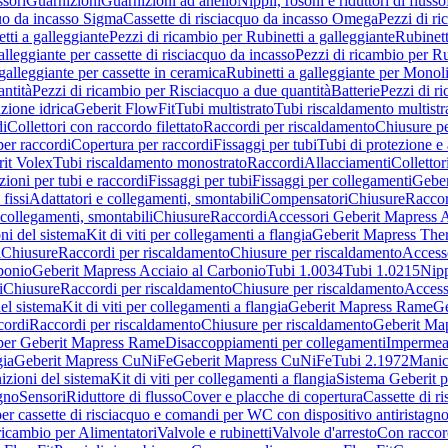
sori
Guarnizioni
Guarnizioni ad anello
Nippli, rosoni e riduttori di flusso
quo da incasso Sigma
Cassette di risciacquo da incasso Omega
Pezzi di r
tti a galleggiante
Pezzi di ricambio per Rubinetti a galleggiante
Rubinett
alleggiante per cassette di risciacquo da incasso
Pezzi di ricambio per Ru
galleggiante per cassette in ceramica
Rubinetti a galleggiante per Monol
ntità
Pezzi di ricambio per Risciacquo a due quantità
Batterie
Pezzi di r
ione idrica
Geberit FlowFit
Tubi multistrato
Tubi riscaldamento multistr
i
Collettori con raccordo filettato
Raccordi per riscaldamento
Chiusure pe
per raccordi
Copertura per raccordi
Fissaggi per tubi
Tubi di protezione e 
it Volex
Tubi riscaldamento monostrato
Raccordi
Allacciamenti
Collettor
ioni per tubi e raccordi
Fissaggi per tubi
Fissaggi per collegamenti
Geber
 fissi
Adattatori e collegamenti, smontabili
Compensatori
Chiusure
Raccor
 collegamenti, smontabili
Chiusure
Raccordi
Accessori Geberit Mapress 
ni del sistema
Kit di viti per collegamenti a flangia
Geberit Mapress The
i
Chiusure
Raccordi per riscaldamento
Chiusure per riscaldamento
Access
bonio
Geberit Mapress Acciaio al Carbonio
Tubi 1.0034
Tubi 1.0215
Nipp
i
Chiusure
Raccordi per riscaldamento
Chiusure per riscaldamento
Access
el sistema
Kit di viti per collegamenti a flangia
Geberit Mapress Rame
Ge
cordi
Raccordi per riscaldamento
Chiusure per riscaldamento
Geberit Ma
per Geberit Mapress Rame
Disaccoppiamenti per collegamenti
Impermeab
gia
Geberit Mapress CuNiFe
Geberit Mapress CuNiFe
Tubi 2.1972
Manic
izioni del sistema
Kit di viti per collegamenti a flangia
Sistema Geberit p
agno
Sensori
Riduttore di flusso
Cover e placche di copertura
Cassette di r
er cassette di risciacquo e comandi per WC con dispositivo antiristagn
ricambio per Alimentatori
Valvole e rubinetti
Valvole d'arresto
Con raccor