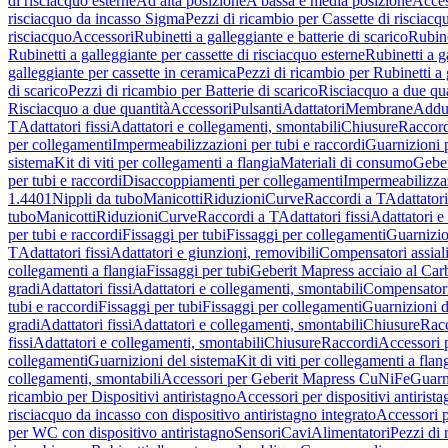
di risciacquo esterne
Ad alta posizione
A bassa e media posizione
Acces
risciacquo da incasso Sigma
Pezzi di ricambio per Cassette di risciac
risciacquo
Accessori
Rubinetti a galleggiante e batterie di scarico
Rubine
Rubinetti a galleggiante per cassette di risciacquo esterne
Rubinetti a g
galleggiante per cassette in ceramica
Pezzi di ricambio per Rubinetti a 
di scarico
Pezzi di ricambio per Batterie di scarico
Risciacquo a due qua
Risciacquo a due quantità
Accessori
Pulsanti
Adattatori
Membrane
Adduz
T
Adattatori fissi
Adattatori e collegamenti, smontabili
Chiusure
Raccord
per collegamenti
Impermeabilizzazioni per tubi e raccordi
Guarnizioni 
sistema
Kit di viti per collegamenti a flangia
Materiali di consumo
Geber
per tubi e raccordi
Disaccoppiamenti per collegamenti
Impermeabilizzaz
1.4401
Nippli da tubo
Manicotti
Riduzioni
Curve
Raccordi a T
Adattatori
tubo
Manicotti
Riduzioni
Curve
Raccordi a T
Adattatori fissi
Adattatori e
per tubi e raccordi
Fissaggi per tubi
Fissaggi per collegamenti
Guarnizio
T
Adattatori fissi
Adattatori e giunzioni, removibili
Compensatori assial
collegamenti a flangia
Fissaggi per tubi
Geberit Mapress acciaio al Car
gradi
Adattatori fissi
Adattatori e collegamenti, smontabili
Compensator
tubi e raccordi
Fissaggi per tubi
Fissaggi per collegamenti
Guarnizioni d
gradi
Adattatori fissi
Adattatori e collegamenti, smontabili
Chiusure
Rac
fissi
Adattatori e collegamenti, smontabili
Chiusure
Raccordi
Accessori 
collegamenti
Guarnizioni del sistema
Kit di viti per collegamenti a flan
collegamenti, smontabili
Accessori per Geberit Mapress CuNiFe
Guarn
ricambio per Dispositivi antiristagno
Accessori per dispositivi antirist
risciacquo da incasso con dispositivo antiristagno integrato
Accessori p
per WC con dispositivo antiristagno
Sensori
Cavi
Alimentatori
Pezzi di 