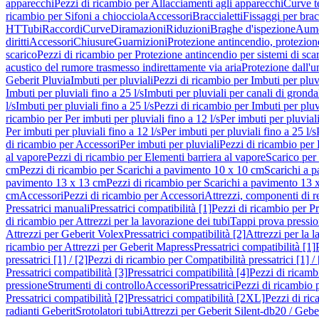
apparecchi
Pezzi di ricambio per Allacciamenti agli apparecchi
Curve t
ricambio per Sifoni a chiocciola
Accessori
Braccialetti
Fissaggi per bracc
HT
Tubi
Raccordi
Curve
Diramazioni
Riduzioni
Braghe d'ispezione
Aume
diritti
Accessori
Chiusure
Guarnizioni
Protezione antincendio, protezione
scarico
Pezzi di ricambio per Protezione antincendio per sistemi di sca
acustico del rumore trasmesso indirettamente via aria
Protezione dall'u
Geberit Pluvia
Imbuti per pluviali
Pezzi di ricambio per Imbuti per pluv
Imbuti per pluviali fino a 25 l/s
Imbuti per pluviali per canali di gronda
l/s
Imbuti per pluviali fino a 25 l/s
Pezzi di ricambio per Imbuti per pluvi
ricambio per Per imbuti per pluviali fino a 12 l/s
Per imbuti per pluviali
Per imbuti per pluviali fino a 12 l/s
Per imbuti per pluviali fino a 25 l/s
di ricambio per Accessori
Per imbuti per pluviali
Pezzi di ricambio per 
al vapore
Pezzi di ricambio per Elementi barriera al vapore
Scarico per
cm
Pezzi di ricambio per Scarichi a pavimento 10 x 10 cm
Scarichi a 
pavimento 13 x 13 cm
Pezzi di ricambio per Scarichi a pavimento 13 
cm
Accessori
Pezzi di ricambio per Accessori
Attrezzi, componenti di r
Pressatrici manuali
Pressatrici compatibilità [1]
Pezzi di ricambio per Pre
di ricambio per Attrezzi per la lavorazione dei tubi
Tappi prova pressi
Attrezzi per Geberit Volex
Pressatrici compatibilità [2]
Attrezzi per la l
ricambio per Attrezzi per Geberit Mapress
Pressatrici compatibilità [1]
pressatrici [1] / [2]
Pezzi di ricambio per Compatibilità pressatrici [1] / 
Pressatrici compatibilità [3]
Pressatrici compatibilità [4]
Pezzi di ricambi
pressione
Strumenti di controllo
Accessori
Pressatrici
Pezzi di ricambio p
Pressatrici compatibilità [2]
Pressatrici compatibilità [2XL]
Pezzi di ric
radianti Geberit
Srotolatori tubi
Attrezzi per Geberit Silent-db20 / Gebe