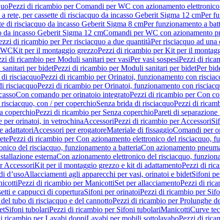
quo
Pezzi di ricambio per Comandi per WC con azionamento elettronico 
a rete, per cassette di risciacquo da incasso Geberit Sigma 12 cm
Per fu
tte di risciacquo da incasso Geberit Sigma 8 cm
Per funzionamento a batt
quo da incasso Geberit Sigma 12 cm
Comandi per WC con azionamento pne
ezzi di ricambio per Per risciacquo a due quantità
Per risciacquo ad una 
r WC
Kit per il montaggio grezzo
Pezzi di ricambio per Kit per il montag
zi di ricambio per Moduli sanitari per vasi
Per vasi sospesi
Pezzi di rica
sanitari per bidet
Pezzi di ricambio per Moduli sanitari per bidet
Per bid
di risciacquo
Pezzi di ricambio per Orinatoi, funzionamento con risciac
i risciacquo
Pezzi di ricambio per Orinatoi, funzionamento con risciacq
ncasso
Con comando per orinatoio integrato
Pezzi di ricambio per Con co
risciacquo, con / per coperchio
Senza brida di risciacquo
Pezzi di ricam
a coperchio
Pezzi di ricambio per Senza coperchio
Pareti di separazione 
e per orinatoi, in vetrochina
Accessori
Pezzi di ricambio per Accessori
Si
e adattatori
Accessori per erogatore
Materiale di fissaggio
Comandi per or
ete
Pezzi di ricambio per Con azionamento elettronico del risciacquo, f
onico del risciacquo, funzionamento a batteria
Con azionamento pneumat
stallazione esterna
Con azionamento elettronico del risciacquo, funziona
r Accessori
Kit per il montaggio grezzo e kit di adattamento
Pezzi di ric
i d’uso
Allacciamenti agli apparecchi per vasi, orinatoi e bidet
Sifoni pe
icotti
Pezzi di ricambio per Manicotti
Set per allacciamento
Pezzi di ric
etti e cappucci di copertura
Sifoni per orinatoi
Pezzi di ricambio per Sifo
del tubo di risciacquo e del cannotto
Pezzi di ricambio per Prolunghe de
et
Sifoni tubolari
Pezzi di ricambio per Sifoni tubolari
Manicotti
Curve te
di ricambio per Lavabi doppi
Lavabi per mobili sottolavabo
Pezzi di rica