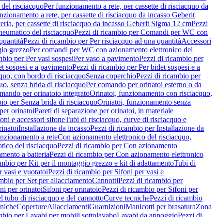
del risciacquo
Per funzionamento a rete, per cassette di risciacquo da
nzionamento a rete, per cassette di risciacquo da incasso Geberit
eria, per cassette di risciacquo da incasso Geberit Sigma 12 cm
Pezzi
umatico del risciacquo
Pezzi di ricambio per Comandi per WC con
quantità
Pezzi di ricambio per Per risciacquo ad una quantità
Accessori
gio grezzo
Per comandi per WC con azionamento elettronico del
mbio per Per vasi sospesi
Per vaso a pavimento
Pezzi di ricambio per
et sospesi e a pavimento
Pezzi di ricambio per Per bidet sospesi e a
quo, con bordo di risciacquo
Senza coperchio
Pezzi di ricambio per
uo, senza brida di risciacquo
Per comando per orinatoi esterno o da
mando per orinatoio integrato
Orinatoi, funzionamento con risciacquo,
bio per Senza brida di risciacquo
Orinatoi, funzionamento senza
per orinatoi
Pareti di separazione per orinatoi, in materiale
foni e accessori sifone
Tubi di risciacquo, curve di risciacquo e
inatoi
Installazione da incasso
Pezzi di ricambio per Installazione da
unzionamento a rete
Con azionamento elettronico del risciacquo,
ico del risciacquo
Pezzi di ricambio per Con azionamento
mento a batteria
Pezzi di ricambio per Con azionamento elettronico
ambio per Kit per il montaggio grezzo e kit di adattamento
Tubi di
r vasi e vuotatoi
Pezzi di ricambio per Sifoni per vasi e
ambio per Set per allacciamento
Cannotti
Pezzi di ricambio per
ni per orinatoi
Sifoni per orinatoio
Pezzi di ricambio per Sifoni per
l tubo di risciacquo e del cannotto
Curve tecniche
Pezzi di ricambio
cniche
Coperture
Allacciamenti
Guarnizioni
Manicotti per brasatura
Zona
mbio per Lavabi per mobili sottolavabo
Lavabi da appoggio
Pezzi di