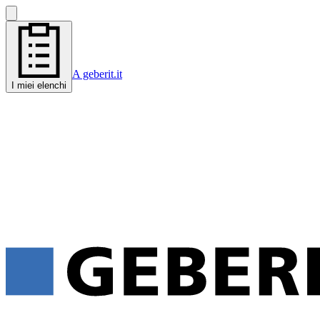
A geberit.it
I miei elenchi