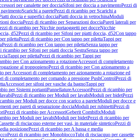
cessori per canalette per doccia
Sifoni per doccia a pavimento
Pezzi di
a pavimento
Scarichi a parete
Pezzi di ricambio per Scarichi a
iatti doccia e superfici doccia
Piatti doccia in vetrochina
Moduli
zioni doccia
Pezzi di ricambio per Separazioni doccia
Pareti laterali per
ezzi di ricambio per Nicchie portaoggetti per docce
Nicchie
occia, d52
Pezzi di ricambio per Sifoni per piatti doccia, d52
Con tappo
er piletta
Pezzi di ricambio per Con tappo per piletta
Tappi per
a
Pezzi di ricambio per Con tappo per piletta
Senza tappo per
i ricambio per Sifoni per piatti doccia Sestra
Senza tappo per
ccia
Tappi per piletta
Pezzi di ricambio per Tappi per
icambio per Con azionamento a rotazione
Accessori di completamento
rogazione al troppopieno
Pezzi di ricambio per Con azionamento a
bio per Accessori di completamento per azionamento a rotazione ed
ri di completamento per comando a pressione PushControl
Pezzi di
tta
Accessori per sifoni per vasche da bagno
Tappi per
mbio per Sistemi portanti
Pannellature
Accessori
Pezzi di ricambio per
lavabi
Pezzi di ricambio per Moduli per lavabi
Moduli per bidet
Pezzi
icambio per Moduli per docce con scarico a parete
Moduli per docce e
menti per pareti di separazione doccia
Moduli per rubinetti
Pezzi di
ori
Pezzi di ricambio per Accessori
Geberit Combifix
Moduli
cambio per Moduli per lavabi
Moduli per bidet
Pezzi di ricambio per
assette di risciacquo esterne per vasi, in materiale sintetico
Pezzi di
edia posizione
Pezzi di ricambio per A bassa e media
cco
Pezzi di ricambio per Monoblocco
Tubi di risciacquo per cassette