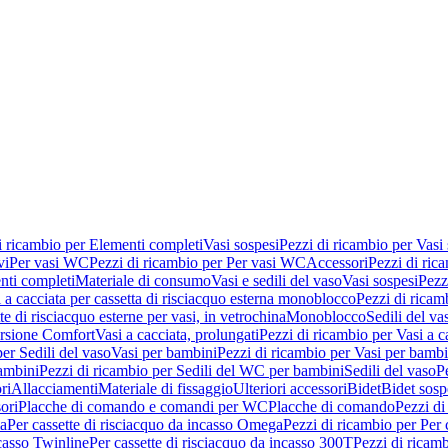
i ricambio per Elementi completi
Vasi sospesi
Pezzi di ricambio per Vasi
vi
Per vasi WC
Pezzi di ricambio per Per vasi WC
Accessori
Pezzi di ric
nti completi
Materiale di consumo
Vasi e sedili del vaso
Vasi sospesi
Pezz
 a cacciata per cassetta di risciacquo esterna monoblocco
Pezzi di ricamb
te di risciacquo esterne per vasi, in vetrochina
Monoblocco
Sedili del va
ersione Comfort
Vasi a cacciata, prolungati
Pezzi di ricambio per Vasi a c
er Sedili del vaso
Vasi per bambini
Pezzi di ricambio per Vasi per bambi
ambini
Pezzi di ricambio per Sedili del WC per bambini
Sedili del vaso
P
ri
Allacciamenti
Materiale di fissaggio
Ulteriori accessori
Bidet
Bidet sosp
ori
Placche di comando e comandi per WC
Placche di comando
Pezzi di
ma
Per cassette di risciacquo da incasso Omega
Pezzi di ricambio per Per
ncasso Twinline
Per cassette di risciacquo da incasso 300T
Pezzi di ricamb