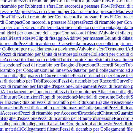
e FlowFit
Pezzi di ricambio per Con raccordi a pressare FlowFit
Con racc
 ricambio per Rubinetti a sfera
Con raccordi a pressare FlowFit
Pezzi di 
pressare Mapress
Pezzi di ricambio per Con raccordi a pressare Mapress
 FlowFit
Pezzi di ricambio per Con raccordi a pressare FlowFit
Con racco
ordi Compact
Con raccordi a pressare Mapress
Pezzi di ricambio per Con 
io per Unità valvole d'intercettazione e collettori per il montaggio da i
ti idrici per contatore dell'acqua
Con raccordi filettati
Valvole di sfiato 
etrali
Nastri adesivi
Clip di fissaggio
Additivi per massetti
Giunti di dilat
 in metallo
Pezzi di ricambio per Cassette da incasso per collettori, in me
r Collettori per riscaldamento a pavimento
Valvole a sfera
Termometri
Ada
e
Pezzi di ricambio per Unità di termoregolazione
Collettori per circuiti d
te
Accessori
Isolanti per collettori
Tubi di protezione
Sistemi di smaltiment
d'ispezione
Pezzi di ricambio per Braghe d'ispezione
Raccordi SuperTub
ricambio per Congiunzioni ad innesto
Adattatori per il collegamento ad al
ciamenti agli apparecchi
Curve tecniche
Pezzi di ricambio per Curve tec
zi di ricambio per Tubi
Raccordi
Pezzi di ricambio per Raccordi
Curve
Pe
zzi di ricambio per Braghe d'ispezione
Collegamenti
Pezzi di ricambio 
li
Allacciamenti agli apparecchi
Pezzi di ricambio per Allacciamenti agli
i
Chiusure
Guarnizioni
Tappi di protezione
Materiali di consumo
Geberit S
per Braghe
Riduzioni
Pezzi di ricambio per Riduzioni
Braghe d'ispezione
iramazioni
Pezzi di ricambio per Diramazioni
Collegamenti
Pezzi di ric
li
Accessori
Pezzi di ricambio per Accessori
Braccialetti
Chiusure
Guarniz
i
Braghe d'ispezione
Pezzi di ricambio per Braghe d'ispezione
Raccordi s
 Collegamenti
Collegamenti a saldare
Congiunzioni ad innesto
Pezzi di r
ri materiali
Collegamenti filettati
Pezzi di ricambio per Collegamenti filet