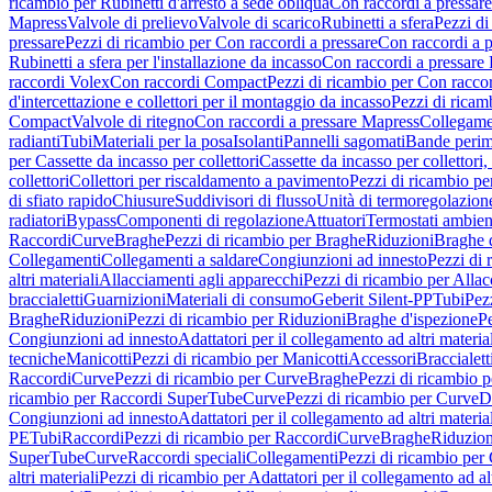
ricambio per Rubinetti d'arresto a sede obliqua
Con raccordi a pressar
Mapress
Valvole di prelievo
Valvole di scarico
Rubinetti a sfera
Pezzi di
pressare
Pezzi di ricambio per Con raccordi a pressare
Con raccordi a 
Rubinetti a sfera per l'installazione da incasso
Con raccordi a pressare
raccordi Volex
Con raccordi Compact
Pezzi di ricambio per Con racc
d'intercettazione e collettori per il montaggio da incasso
Pezzi di ricamb
Compact
Valvole di ritegno
Con raccordi a pressare Mapress
Collegamen
radianti
Tubi
Materiali per la posa
Isolanti
Pannelli sagomati
Bande perim
per Cassette da incasso per collettori
Cassette da incasso per collettori,
collettori
Collettori per riscaldamento a pavimento
Pezzi di ricambio pe
di sfiato rapido
Chiusure
Suddivisori di flusso
Unità di termoregolazion
radiatori
Bypass
Componenti di regolazione
Attuatori
Termostati ambien
Raccordi
Curve
Braghe
Pezzi di ricambio per Braghe
Riduzioni
Braghe 
Collegamenti
Collegamenti a saldare
Congiunzioni ad innesto
Pezzi di 
altri materiali
Allacciamenti agli apparecchi
Pezzi di ricambio per Allac
braccialetti
Guarnizioni
Materiali di consumo
Geberit Silent-PP
Tubi
Pez
Braghe
Riduzioni
Pezzi di ricambio per Riduzioni
Braghe d'ispezione
Pe
Congiunzioni ad innesto
Adattatori per il collegamento ad altri materia
tecniche
Manicotti
Pezzi di ricambio per Manicotti
Accessori
Braccialett
Raccordi
Curve
Pezzi di ricambio per Curve
Braghe
Pezzi di ricambio 
ricambio per Raccordi SuperTube
Curve
Pezzi di ricambio per Curve
D
Congiunzioni ad innesto
Adattatori per il collegamento ad altri materia
PE
Tubi
Raccordi
Pezzi di ricambio per Raccordi
Curve
Braghe
Riduzion
SuperTube
Curve
Raccordi speciali
Collegamenti
Pezzi di ricambio per
altri materiali
Pezzi di ricambio per Adattatori per il collegamento ad alt