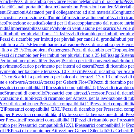
ecniche
Pezzi di ricambio per Curve tecniche
Manicotti di raccordo
Pezzi
ialetti
Canali portanti
Chiusure
Guarnizioni
Protezioni cantiere
Materiali
nti
Giunzioni
Adattatori per il collegamento ad altri materiali
Congiunzio
 acustica e protezione dall'umidità
Protezione antincendio
Pezzi di rica
rico
Protezione acustica
Isolanti per il disaccoppiamento dal rumore intri
midità
Impermeabilizzazione
Valvole di ventilazione per scarico
Valvole d
iali
Imbuti per pluviali fino a 12 l/s
Pezzi di ricambio per Imbuti per pluvi
Pezzi di ricambio per Imbuti per pluviali per canali di gronda
Imbuti per 
ali fino a 25 l/s
Elementi barriera al vapore
Pezzi di ricambio per Elemen
 fino a 25 l/s
Troppopieni d'emergenza
Pezzi di ricambio per Troppopie
Pezzi di ricambio per Per imbuti per pluviali fino a 25 l/s
Fissaggi
Sistem
Per imbuti per pluviali
Per fissaggi
Scarico per tetti convenzionale
Imbuti 
 pavimento
Scarico pavimento per interni ed esterni
Pezzi di ricambio per
pavimento per balcone e terrazzo, 10 x 10 cm
Pezzi di ricambio per Scari
x 13 cm
Scarichi a pavimento per balconi e terrazzi, 13 x 13 cm
Pezzi di 
ete e software
Attrezzi
Attrezzi per Geberit FlowFit
Pezzi di ricambio per
ssatrici compatibilità [1]
Pressatrici compatibilità [2]
Pezzi di ricambio p
one
Strumenti di controllo
Pressatrici con attrezzi
Accessori
Pezzi di ricam
avorazione di tubi
Pezzi di ricambio per Attrezzi per la lavorazione di tub
Pezzi di ricambio per Pressatrici compatibilità [1]
Pressatrici compatibilit
[2]
Pressatrici compatibilità [2XL]
Pezzi di ricambio per Pressatrici comp
o per Pressatrici compatibilità [4]
Attrezzi per la lavorazione di tubi
Pezz
er Pressatrici
Pressatrici compatibilità [1]
Pezzi di ricambio per Pressatric
ambio per Pressatrici compatibilità [2XL]
Pressatrici compatibilità [4]
Pez
rit PE
Pezzi di ricambio per Attrezzi per Geberit Silent-db20 / Geberit 