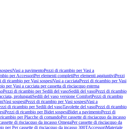
 sospesi
Vasi a pavimento
Pezzi di ricambio per Vasi a
ambio per Accessori
Per elementi completi
Per elementi aggiuntivi
Pezzi
i di ricambio per Vasi sospesi
Vasi a cacciata
Pezzi di ricambio per Vasi
io per Vasi a cacciata per cassetta di risciacquo esterna
so
Pezzi di ricambio per Sedili del vaso
Sedili del vaso
Pezzi di ricambio
acciata, prolungati
Sedili del vaso versione Comfort
Pezzi di ricambio
ni
Vasi sospesi
Pezzi di ricambio per Vasi sospesi
Vasi a
ezzi di ricambio per Sedili del vaso
Tavolette del vaso
Pezzi di ricambio
esi
Pezzi di ricambio per Bidet sospesi
Bidet a pavimento
Pezzi di
 ricambio per Placche di comando
Per cassette di risciacquo da incasso
 cassette di risciacquo da incasso Omega
Per cassette di risciacquo da
io per Per cassette di risciacquo da incasso 300T
Accessori
Materiale