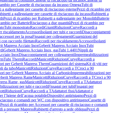
Materiali di consumo
Cassette di risciacquo da incasso
Cassette di
icambio per Cassette di risciacquo da incasso Omega
Tubi di
i a galleggiante per cassette di risciacquo esterne
Pezzi di ricambio per
binetti a galleggiante per cassette di risciacquo da incasso
Rubinetti a
ith
Pezzi di ricambio per Rubinetti a galleggiante per Monolith
Batterie
icambio per Batterie
Risciacquo a due quantità
Pezzi di ricambio per
ato
Tubi monostrato
Raccordi
Giunti
Riduzioni
Curve
Raccordi a
r riscaldamento
Accessori
Isolanti per tubi e raccordi
Disaccoppiamenti
accessori per la posa
Fissaggi per collegamenti
Guarnizioni del
i con raccordo filettato
Raccordi per riscaldamento
Accessori
Isolanti
it Mapress Acciaio Inox
Geberit Mapress Acciaio Inox
Tubi
di
Geberit Mapress Acciaio Inox, gas
Tubi 1.4401
Nippli da
Acciaio Inox
Disaccoppiamenti per collegamenti
Impermeabilizzazioni
rm
Tubi Therm
Raccordi
Manicotti
Riduzioni
Curve
Raccordi a
ori per Geberit Mapress Therm
Guarnizioni del sistema
Kit di viti per
li da tubo
Manicotti
Riduzioni
Curve
Raccordi a T
Croci a 90
ori per Geberit Mapress Acciaio al Carbonio
Impermeabilizzazioni per
berit Mapress Rame
Manicotti
Riduzioni
Curve
Raccordi a T
Croci a 90
press Rame, gas
Manicotti
Riduzioni
Curve
Raccordi a T
Adattatori
ilizzazioni per tubi e raccordi
Fissaggi per tubi
Fissaggi per
otti
Riduzioni
Curve
Raccordi a T
Adattatori fissi
Adattatori e
er l’Igiene dell’acqua potabile
Dispositivi antiristagno
Pezzi di
isciacquo e comandi per WC con dispositivo antiristagno
Cassette di
o
Pezzi di ricambio per Accessori per cassette di risciacquo e comandi
di a pressare Mapress
Rubinetti d'arresto a sede obliqua
Pezzi di