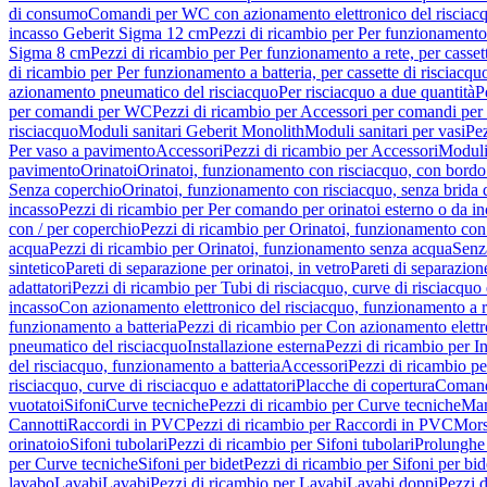
di consumo
Comandi per WC con azionamento elettronico del risciac
incasso Geberit Sigma 12 cm
Pezzi di ricambio per Per funzionamento 
Sigma 8 cm
Pezzi di ricambio per Per funzionamento a rete, per casse
di ricambio per Per funzionamento a batteria, per cassette di risciac
azionamento pneumatico del risciacquo
Per risciacquo a due quantità
P
per comandi per WC
Pezzi di ricambio per Accessori per comandi pe
risciacquo
Moduli sanitari Geberit Monolith
Moduli sanitari per vasi
Pez
Per vaso a pavimento
Accessori
Pezzi di ricambio per Accessori
Moduli 
pavimento
Orinatoi
Orinatoi, funzionamento con risciacquo, con bordo 
Senza coperchio
Orinatoi, funzionamento con risciacquo, senza brida d
incasso
Pezzi di ricambio per Per comando per orinatoi esterno o da i
con / per coperchio
Pezzi di ricambio per Orinatoi, funzionamento con 
acqua
Pezzi di ricambio per Orinatoi, funzionamento senza acqua
Senz
sintetico
Pareti di separazione per orinatoi, in vetro
Pareti di separazion
adattatori
Pezzi di ricambio per Tubi di risciacquo, curve di risciacquo 
incasso
Con azionamento elettronico del risciacquo, funzionamento a r
funzionamento a batteria
Pezzi di ricambio per Con azionamento elettr
pneumatico del risciacquo
Installazione esterna
Pezzi di ricambio per In
del risciacquo, funzionamento a batteria
Accessori
Pezzi di ricambio pe
risciacquo, curve di risciacquo e adattatori
Placche di copertura
Comand
vuotatoi
Sifoni
Curve tecniche
Pezzi di ricambio per Curve tecniche
Man
Cannotti
Raccordi in PVC
Pezzi di ricambio per Raccordi in PVC
Mors
orinatoio
Sifoni tubolari
Pezzi di ricambio per Sifoni tubolari
Prolunghe 
per Curve tecniche
Sifoni per bidet
Pezzi di ricambio per Sifoni per bid
lavabo
Lavabi
Lavabi
Pezzi di ricambio per Lavabi
Lavabi doppi
Pezzi 