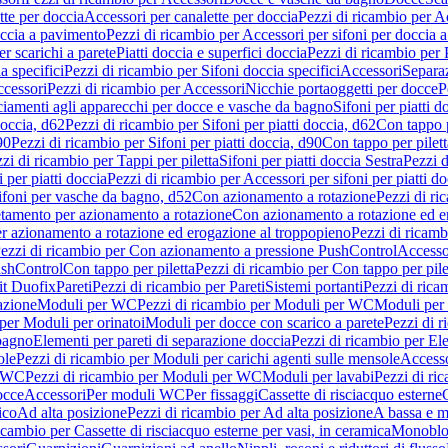
tte per doccia
Accessori per canalette per doccia
Pezzi di ricambio per Ac
occia a pavimento
Pezzi di ricambio per Accessori per sifoni per doccia 
r scarichi a parete
Piatti doccia e superfici doccia
Pezzi di ricambio per P
a specifici
Pezzi di ricambio per Sifoni doccia specifici
Accessori
Separa
cessori
Pezzi di ricambio per Accessori
Nicchie portaoggetti per docce
P
ciamenti agli apparecchi per docce e vasche da bagno
Sifoni per piatti d
doccia, d62
Pezzi di ricambio per Sifoni per piatti doccia, d62
Con tappo p
90
Pezzi di ricambio per Sifoni per piatti doccia, d90
Con tappo per pilett
zi di ricambio per Tappi per piletta
Sifoni per piatti doccia Sestra
Pezzi d
 per piatti doccia
Pezzi di ricambio per Accessori per sifoni per piatti do
ifoni per vasche da bagno, d52
Con azionamento a rotazione
Pezzi di r
etamento per azionamento a rotazione
Con azionamento a rotazione ed e
r azionamento a rotazione ed erogazione al troppopieno
Pezzi di ricam
ezzi di ricambio per Con azionamento a pressione PushControl
Accesso
ushControl
Con tappo per piletta
Pezzi di ricambio per Con tappo per pile
it Duofix
Pareti
Pezzi di ricambio per Pareti
Sistemi portanti
Pezzi di rica
azione
Moduli per WC
Pezzi di ricambio per Moduli per WC
Moduli per 
per Moduli per orinatoi
Moduli per docce con scarico a parete
Pezzi di r
 bagno
Elementi per pareti di separazione doccia
Pezzi di ricambio per Ele
ole
Pezzi di ricambio per Moduli per carichi agenti sulle mensole
Access
r WC
Pezzi di ricambio per Moduli per WC
Moduli per lavabi
Pezzi di ri
occe
Accessori
Per moduli WC
Per fissaggi
Cassette di risciacquo esterne
C
ico
Ad alta posizione
Pezzi di ricambio per Ad alta posizione
A bassa e m
icambio per Cassette di risciacquo esterne per vasi, in ceramica
Monoblo