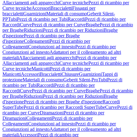
Allacciamenti agli apparecchi
Curve tecniche
Pezzi di ricambio per
Curve tecniche
Accessori
Braccialetti
Fissaggi per
braccialetti
Guarnizioni
Materiali di consumo
Geberit Silent-
PP
Tubi
Pezzi di ricambio per Tubi
Raccordi
Pezzi di ricambio per
Raccordi
Curve
Pezzi di ricambio per Curve
Braghe
Pezzi di ricambio
per Braghe
Riduzioni
Pezzi di ricambio per Riduzioni
Braghe
d'ispezione
Pezzi di ricambio per Braghe
d'ispezione
Collegamenti
Pezzi di ricambio per
Collegamenti
Congiunzioni ad innesto
Pezzi di ricambio per
Congiunzioni ad innesto
Adattatori per il collegamento ad altri
materiali
Allacciamenti agli apparecchi
Pezzi di ricambio per
Allacciamenti agli apparecchi
Curve tecniche
Pezzi di ricambio per
Curve tecniche
Manicotti
Pezzi di ricambio per
Manicotti
Accessori
Braccialetti
Chiusure
Guarnizioni
Tappi di
protezione
Materiali di consumo
Geberit Silent-Pro
Tubi
Pezzi di
ricambio per Tubi
Raccordi
Pezzi di ricambio per
Raccordi
Curve
Pezzi di ricambio per Curve
Braghe
Pezzi di ricambio
per Braghe
Riduzioni
Pezzi di ricambio per Riduzioni
Braghe
d'ispezione
Pezzi di ricambio per Braghe d'ispezione
Raccordi
SuperTube
Pezzi di ricambio per Raccordi SuperTube
Curve
Pezzi di
ricambio per Curve
Diramazioni
Pezzi di ricambio per
Diramazioni
Collegamenti
Pezzi di ricambio per
Collegamenti
Congiunzioni ad innesto
Pezzi di ricambio per
Congiunzioni ad innesto
Adattatori per il collegamento ad altri
materiali
Accessori
Pezzi di ricambio per