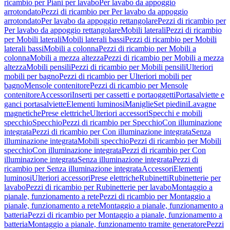
ricambio per Piani per lavabo
Per lavabo da appoggio
arrotondato
Pezzi di ricambio per Per lavabo da appoggio
arrotondato
Per lavabo da appoggio rettangolare
Pezzi di ricambio per
Per lavabo da appoggio rettangolare
Mobili laterali
Pezzi di ricambio
per Mobili laterali
Mobili laterali bassi
Pezzi di ricambio per Mobili
laterali bassi
Mobili a colonna
Pezzi di ricambio per Mobili a
colonna
Mobili a mezza altezza
Pezzi di ricambio per Mobili a mezza
altezza
Mobili pensili
Pezzi di ricambio per Mobili pensili
Ulteriori
mobili per bagno
Pezzi di ricambio per Ulteriori mobili per
bagno
Mensole contenitore
Pezzi di ricambio per Mensole
contenitore
Accessori
Inserti per cassetti e portaoggetti
Portasalviette e
ganci portasalviette
Elementi luminosi
Maniglie
Set piedini
Lavagne
magnetiche
Prese elettriche
Ulteriori accessori
Specchi e mobili
specchio
Specchio
Pezzi di ricambio per Specchio
Con illuminazione
integrata
Pezzi di ricambio per Con illuminazione integrata
Senza
illuminazione integrata
Mobili specchio
Pezzi di ricambio per Mobili
specchio
Con illuminazione integrata
Pezzi di ricambio per Con
illuminazione integrata
Senza illuminazione integrata
Pezzi di
ricambio per Senza illuminazione integrata
Accessori
Elementi
luminosi
Ulteriori accessori
Prese elettriche
Rubinetti
Rubinetterie per
lavabo
Pezzi di ricambio per Rubinetterie per lavabo
Montaggio a
pianale, funzionamento a rete
Pezzi di ricambio per Montaggio a
pianale, funzionamento a rete
Montaggio a pianale, funzionamento a
batteria
Pezzi di ricambio per Montaggio a pianale, funzionamento a
batteria
Montaggio a pianale, funzionamento tramite generatore
Pezzi