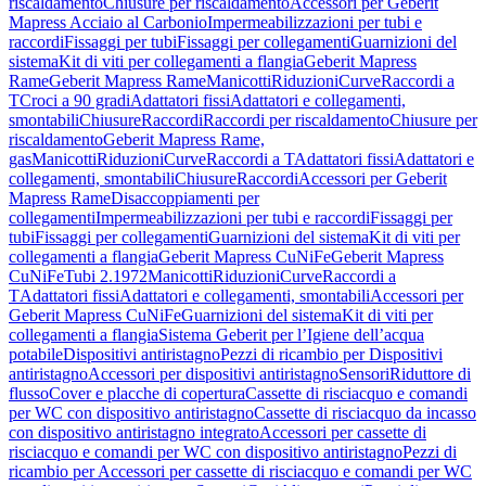
riscaldamento
Chiusure per riscaldamento
Accessori per Geberit
Mapress Acciaio al Carbonio
Impermeabilizzazioni per tubi e
raccordi
Fissaggi per tubi
Fissaggi per collegamenti
Guarnizioni del
sistema
Kit di viti per collegamenti a flangia
Geberit Mapress
Rame
Geberit Mapress Rame
Manicotti
Riduzioni
Curve
Raccordi a
T
Croci a 90 gradi
Adattatori fissi
Adattatori e collegamenti,
smontabili
Chiusure
Raccordi
Raccordi per riscaldamento
Chiusure per
riscaldamento
Geberit Mapress Rame,
gas
Manicotti
Riduzioni
Curve
Raccordi a T
Adattatori fissi
Adattatori e
collegamenti, smontabili
Chiusure
Raccordi
Accessori per Geberit
Mapress Rame
Disaccoppiamenti per
collegamenti
Impermeabilizzazioni per tubi e raccordi
Fissaggi per
tubi
Fissaggi per collegamenti
Guarnizioni del sistema
Kit di viti per
collegamenti a flangia
Geberit Mapress CuNiFe
Geberit Mapress
CuNiFe
Tubi 2.1972
Manicotti
Riduzioni
Curve
Raccordi a
T
Adattatori fissi
Adattatori e collegamenti, smontabili
Accessori per
Geberit Mapress CuNiFe
Guarnizioni del sistema
Kit di viti per
collegamenti a flangia
Sistema Geberit per l’Igiene dell’acqua
potabile
Dispositivi antiristagno
Pezzi di ricambio per Dispositivi
antiristagno
Accessori per dispositivi antiristagno
Sensori
Riduttore di
flusso
Cover e placche di copertura
Cassette di risciacquo e comandi
per WC con dispositivo antiristagno
Cassette di risciacquo da incasso
con dispositivo antiristagno integrato
Accessori per cassette di
risciacquo e comandi per WC con dispositivo antiristagno
Pezzi di
ricambio per Accessori per cassette di risciacquo e comandi per WC