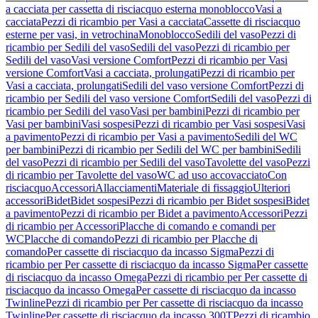
a cacciata per cassetta di risciacquo esterna monoblocco
Vasi a
cacciata
Pezzi di ricambio per Vasi a cacciata
Cassette di risciacquo
esterne per vasi, in vetrochina
Monoblocco
Sedili del vaso
Pezzi di
ricambio per Sedili del vaso
Sedili del vaso
Pezzi di ricambio per
Sedili del vaso
Vasi versione Comfort
Pezzi di ricambio per Vasi
versione Comfort
Vasi a cacciata, prolungati
Pezzi di ricambio per
Vasi a cacciata, prolungati
Sedili del vaso versione Comfort
Pezzi di
ricambio per Sedili del vaso versione Comfort
Sedili del vaso
Pezzi di
ricambio per Sedili del vaso
Vasi per bambini
Pezzi di ricambio per
Vasi per bambini
Vasi sospesi
Pezzi di ricambio per Vasi sospesi
Vasi
a pavimento
Pezzi di ricambio per Vasi a pavimento
Sedili del WC
per bambini
Pezzi di ricambio per Sedili del WC per bambini
Sedili
del vaso
Pezzi di ricambio per Sedili del vaso
Tavolette del vaso
Pezzi
di ricambio per Tavolette del vaso
WC ad uso accovacciato
Con
risciacquo
Accessori
Allacciamenti
Materiale di fissaggio
Ulteriori
accessori
Bidet
Bidet sospesi
Pezzi di ricambio per Bidet sospesi
Bidet
a pavimento
Pezzi di ricambio per Bidet a pavimento
Accessori
Pezzi
di ricambio per Accessori
Placche di comando e comandi per
WC
Placche di comando
Pezzi di ricambio per Placche di
comando
Per cassette di risciacquo da incasso Sigma
Pezzi di
ricambio per Per cassette di risciacquo da incasso Sigma
Per cassette
di risciacquo da incasso Omega
Pezzi di ricambio per Per cassette di
risciacquo da incasso Omega
Per cassette di risciacquo da incasso
Twinline
Pezzi di ricambio per Per cassette di risciacquo da incasso
Twinline
Per cassette di risciacquo da incasso 300T
Pezzi di ricambio