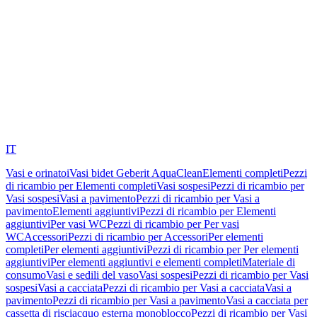
IT
Vasi e orinatoi
Vasi bidet Geberit AquaClean
Elementi completi
Pezzi
di ricambio per Elementi completi
Vasi sospesi
Pezzi di ricambio per
Vasi sospesi
Vasi a pavimento
Pezzi di ricambio per Vasi a
pavimento
Elementi aggiuntivi
Pezzi di ricambio per Elementi
aggiuntivi
Per vasi WC
Pezzi di ricambio per Per vasi
WC
Accessori
Pezzi di ricambio per Accessori
Per elementi
completi
Per elementi aggiuntivi
Pezzi di ricambio per Per elementi
aggiuntivi
Per elementi aggiuntivi e elementi completi
Materiale di
consumo
Vasi e sedili del vaso
Vasi sospesi
Pezzi di ricambio per Vasi
sospesi
Vasi a cacciata
Pezzi di ricambio per Vasi a cacciata
Vasi a
pavimento
Pezzi di ricambio per Vasi a pavimento
Vasi a cacciata per
cassetta di risciacquo esterna monoblocco
Pezzi di ricambio per Vasi