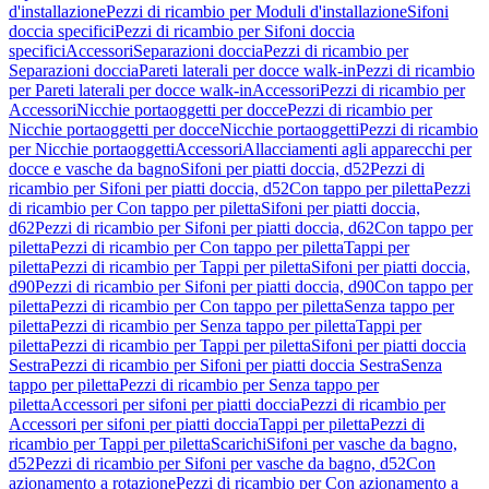
d'installazione
Pezzi di ricambio per Moduli d'installazione
Sifoni
doccia specifici
Pezzi di ricambio per Sifoni doccia
specifici
Accessori
Separazioni doccia
Pezzi di ricambio per
Separazioni doccia
Pareti laterali per docce walk-in
Pezzi di ricambio
per Pareti laterali per docce walk-in
Accessori
Pezzi di ricambio per
Accessori
Nicchie portaoggetti per docce
Pezzi di ricambio per
Nicchie portaoggetti per docce
Nicchie portaoggetti
Pezzi di ricambio
per Nicchie portaoggetti
Accessori
Allacciamenti agli apparecchi per
docce e vasche da bagno
Sifoni per piatti doccia, d52
Pezzi di
ricambio per Sifoni per piatti doccia, d52
Con tappo per piletta
Pezzi
di ricambio per Con tappo per piletta
Sifoni per piatti doccia,
d62
Pezzi di ricambio per Sifoni per piatti doccia, d62
Con tappo per
piletta
Pezzi di ricambio per Con tappo per piletta
Tappi per
piletta
Pezzi di ricambio per Tappi per piletta
Sifoni per piatti doccia,
d90
Pezzi di ricambio per Sifoni per piatti doccia, d90
Con tappo per
piletta
Pezzi di ricambio per Con tappo per piletta
Senza tappo per
piletta
Pezzi di ricambio per Senza tappo per piletta
Tappi per
piletta
Pezzi di ricambio per Tappi per piletta
Sifoni per piatti doccia
Sestra
Pezzi di ricambio per Sifoni per piatti doccia Sestra
Senza
tappo per piletta
Pezzi di ricambio per Senza tappo per
piletta
Accessori per sifoni per piatti doccia
Pezzi di ricambio per
Accessori per sifoni per piatti doccia
Tappi per piletta
Pezzi di
ricambio per Tappi per piletta
Scarichi
Sifoni per vasche da bagno,
d52
Pezzi di ricambio per Sifoni per vasche da bagno, d52
Con
azionamento a rotazione
Pezzi di ricambio per Con azionamento a