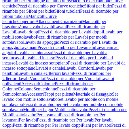
ricambio per Prolunghe del tubo di risciacquo e del cannotto
Curve
tecniche
Pezzi di ricambio per Curve tecniche
Sifoni per bidet
Pezzi di
ricambio per Sifoni per bidet
Sifoni tubolari
Pezzi di ricambio per
Sifoni tubolari
Manicotti
Curve
tecniche
Coperture
Allacciamenti
Guarnizioni
Manicotti per
brasatura
Zona lavabo
Lavabi
Lavabi
Pezzi di ricambio per
Lavabi
Lavabi doppi
Pezzi di ricambio per Lavabi doppi
Lavabi per
mobili sottolavabo
Pezzi di ricambio per Lavabi per mobili
sottolavabo
Lavabi da appoggio
Pezzi di ricambio per Lavabi da
appoggio
Lavamani
Pezzi di ricambio per Lavamani
Lavamani ad
angolo
Lavabi a semincasso
Pezzi di ricambio per Lavabi a
semincasso
Lavabi ad incasso
Pezzi di ricambio per Lavabi ad
incasso
Lavabi da incasso sottopiano
Pezzi di ricambio per Lavabi da
incasso sottopiano
Lavabi a canale
Lavabi Comfort
Lavabi per
bambini
Lavabi a canale
Ulteriori lavabi
Pezzi di ricambio per
Ulteriori lavabi
Vuotatoi
Pezzi di ricambio per Vuotatoi
Lavatoi
polivalenti
Accessori
Colonne
Pezzi di ricambio per
Colonne
Colonne
Semicolonne
Pezzi di ricambio per
Semicolonne
Accessori
Tappi per piletta
Materiale di fissaggio
Set
lavabo con mobile sottolavabo
Set lavabo per mobile con mobile
sottolavabo
Pezzi di ricambio per Set lavabo per mobile con mobile
sottolavabo
Mobili per bagno
Mobili sottolavabo
Pezzi di ricambio per
Mobili sottolavabo
Per lavamani
Pezzi di ricambio per Per
lavamani
Per lavabi
Pezzi di ricambio per Per lavabi
Per lavabi
doppi
Pezzi di ricambio per Per lavabi doppi
Piani per lavabo
Pezzi di