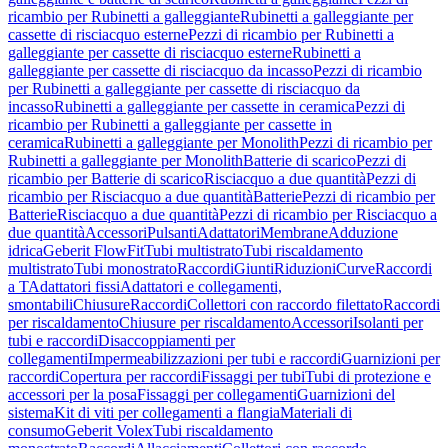
ricambio per Rubinetti a galleggiante
Rubinetti a galleggiante per
cassette di risciacquo esterne
Pezzi di ricambio per Rubinetti a
galleggiante per cassette di risciacquo esterne
Rubinetti a
galleggiante per cassette di risciacquo da incasso
Pezzi di ricambio
per Rubinetti a galleggiante per cassette di risciacquo da
incasso
Rubinetti a galleggiante per cassette in ceramica
Pezzi di
ricambio per Rubinetti a galleggiante per cassette in
ceramica
Rubinetti a galleggiante per Monolith
Pezzi di ricambio per
Rubinetti a galleggiante per Monolith
Batterie di scarico
Pezzi di
ricambio per Batterie di scarico
Risciacquo a due quantità
Pezzi di
ricambio per Risciacquo a due quantità
Batterie
Pezzi di ricambio per
Batterie
Risciacquo a due quantità
Pezzi di ricambio per Risciacquo a
due quantità
Accessori
Pulsanti
Adattatori
Membrane
Adduzione
idrica
Geberit FlowFit
Tubi multistrato
Tubi riscaldamento
multistrato
Tubi monostrato
Raccordi
Giunti
Riduzioni
Curve
Raccordi
a T
Adattatori fissi
Adattatori e collegamenti,
smontabili
Chiusure
Raccordi
Collettori con raccordo filettato
Raccordi
per riscaldamento
Chiusure per riscaldamento
Accessori
Isolanti per
tubi e raccordi
Disaccoppiamenti per
collegamenti
Impermeabilizzazioni per tubi e raccordi
Guarnizioni per
raccordi
Copertura per raccordi
Fissaggi per tubi
Tubi di protezione e
accessori per la posa
Fissaggi per collegamenti
Guarnizioni del
sistema
Kit di viti per collegamenti a flangia
Materiali di
consumo
Geberit Volex
Tubi riscaldamento