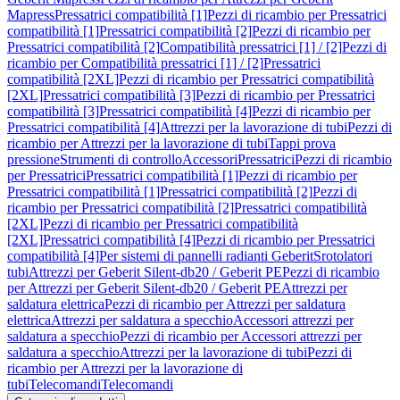
Mapress
Pressatrici compatibilità [1]
Pezzi di ricambio per Pressatrici
compatibilità [1]
Pressatrici compatibilità [2]
Pezzi di ricambio per
Pressatrici compatibilità [2]
Compatibilità pressatrici [1] / [2]
Pezzi di
ricambio per Compatibilità pressatrici [1] / [2]
Pressatrici
compatibilità [2XL]
Pezzi di ricambio per Pressatrici compatibilità
[2XL]
Pressatrici compatibilità [3]
Pezzi di ricambio per Pressatrici
compatibilità [3]
Pressatrici compatibilità [4]
Pezzi di ricambio per
Pressatrici compatibilità [4]
Attrezzi per la lavorazione di tubi
Pezzi di
ricambio per Attrezzi per la lavorazione di tubi
Tappi prova
pressione
Strumenti di controllo
Accessori
Pressatrici
Pezzi di ricambio
per Pressatrici
Pressatrici compatibilità [1]
Pezzi di ricambio per
Pressatrici compatibilità [1]
Pressatrici compatibilità [2]
Pezzi di
ricambio per Pressatrici compatibilità [2]
Pressatrici compatibilità
[2XL]
Pezzi di ricambio per Pressatrici compatibilità
[2XL]
Pressatrici compatibilità [4]
Pezzi di ricambio per Pressatrici
compatibilità [4]
Per sistemi di pannelli radianti Geberit
Srotolatori
tubi
Attrezzi per Geberit Silent-db20 / Geberit PE
Pezzi di ricambio
per Attrezzi per Geberit Silent-db20 / Geberit PE
Attrezzi per
saldatura elettrica
Pezzi di ricambio per Attrezzi per saldatura
elettrica
Attrezzi per saldatura a specchio
Accessori attrezzi per
saldatura a specchio
Pezzi di ricambio per Accessori attrezzi per
saldatura a specchio
Attrezzi per la lavorazione di tubi
Pezzi di
ricambio per Attrezzi per la lavorazione di
tubi
Telecomandi
Telecomandi