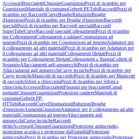
Accessori
Braccialetti
Chiusure
Guarnizioni
Pezzi di ricambio per
Guarnizioni
Materiale di consumo
Geberit PE
Tubi
Raccordi
Pezzi di
ricambio per Raccordi
Curve
Braghe
Riduzioni
Braghe
d'ispezione
Pezzi di ricambio per Braghe d'ispezione
Raccordi
speciali
Pezzi di ricambio per Raccordi speciali
Raccordi
SuperTube
Curve
Raccordi speciali
Collegamenti
Pezzi di ricambio
per Collegamenti
Collegamenti a saldare
Congiunzioni ad
innesto
Pezzi di ricambio per Congiunzioni ad innesto
Adattatori per
il collegamento ad altri materiali
Pezzi di ricambio per Adattatori per
il collegamento ad altri materiali
Collegamenti filettati
Pezzi di
ricambio per Collegamenti filettati
Collegamenti a flangia
Colletti di
fissaggio
Allacciamenti agli apparecchi
Pezzi di ricambio per
Allacciamenti agli apparecchi
Curve tecniche
Pezzi di ricambio per
Curve tecniche
Manicotti di raccordo
Pezzi di ricambio per Manicotti
di raccordo
Sifoni a chiocciola
Pezzi di ricambio per Sifoni a
chiocciola
Accessori
Braccialetti
Fissaggi per braccialetti
Canali
portanti
Chiusure
Guarnizioni
Protezioni cantiere
Materiali di
consumo
Geberit PP-
HT
Tubi
Raccordi
Curve
Diramazioni
Riduzioni
Braghe
d'ispezione
Aumenti
Giunzioni
Adattatori per il collegamento ad altri
materiali
Congiunzioni ad innesto
Allacciamenti agli
apparecchi
Curve tecniche
Raccordi
diritti
Accessori
Chiusure
Guarnizioni
Protezione antincendio,
protezione acustica e protezione dall'umidità
Protezione
antincendio
Pezzi di ricambio per Protezione antincendio
Protezione