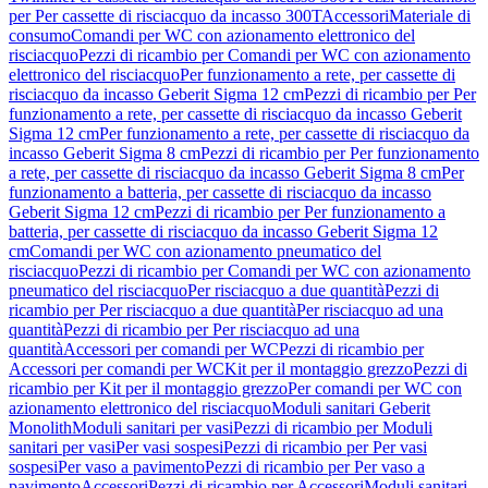
per Per cassette di risciacquo da incasso 300T
Accessori
Materiale di
consumo
Comandi per WC con azionamento elettronico del
risciacquo
Pezzi di ricambio per Comandi per WC con azionamento
elettronico del risciacquo
Per funzionamento a rete, per cassette di
risciacquo da incasso Geberit Sigma 12 cm
Pezzi di ricambio per Per
funzionamento a rete, per cassette di risciacquo da incasso Geberit
Sigma 12 cm
Per funzionamento a rete, per cassette di risciacquo da
incasso Geberit Sigma 8 cm
Pezzi di ricambio per Per funzionamento
a rete, per cassette di risciacquo da incasso Geberit Sigma 8 cm
Per
funzionamento a batteria, per cassette di risciacquo da incasso
Geberit Sigma 12 cm
Pezzi di ricambio per Per funzionamento a
batteria, per cassette di risciacquo da incasso Geberit Sigma 12
cm
Comandi per WC con azionamento pneumatico del
risciacquo
Pezzi di ricambio per Comandi per WC con azionamento
pneumatico del risciacquo
Per risciacquo a due quantità
Pezzi di
ricambio per Per risciacquo a due quantità
Per risciacquo ad una
quantità
Pezzi di ricambio per Per risciacquo ad una
quantità
Accessori per comandi per WC
Pezzi di ricambio per
Accessori per comandi per WC
Kit per il montaggio grezzo
Pezzi di
ricambio per Kit per il montaggio grezzo
Per comandi per WC con
azionamento elettronico del risciacquo
Moduli sanitari Geberit
Monolith
Moduli sanitari per vasi
Pezzi di ricambio per Moduli
sanitari per vasi
Per vasi sospesi
Pezzi di ricambio per Per vasi
sospesi
Per vaso a pavimento
Pezzi di ricambio per Per vaso a
pavimento
Accessori
Pezzi di ricambio per Accessori
Moduli sanitari