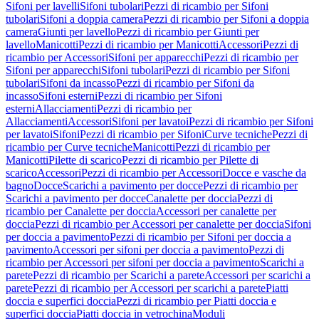
Sifoni per lavelli
Sifoni tubolari
Pezzi di ricambio per Sifoni
tubolari
Sifoni a doppia camera
Pezzi di ricambio per Sifoni a doppia
camera
Giunti per lavello
Pezzi di ricambio per Giunti per
lavello
Manicotti
Pezzi di ricambio per Manicotti
Accessori
Pezzi di
ricambio per Accessori
Sifoni per apparecchi
Pezzi di ricambio per
Sifoni per apparecchi
Sifoni tubolari
Pezzi di ricambio per Sifoni
tubolari
Sifoni da incasso
Pezzi di ricambio per Sifoni da
incasso
Sifoni esterni
Pezzi di ricambio per Sifoni
esterni
Allacciamenti
Pezzi di ricambio per
Allacciamenti
Accessori
Sifoni per lavatoi
Pezzi di ricambio per Sifoni
per lavatoi
Sifoni
Pezzi di ricambio per Sifoni
Curve tecniche
Pezzi di
ricambio per Curve tecniche
Manicotti
Pezzi di ricambio per
Manicotti
Pilette di scarico
Pezzi di ricambio per Pilette di
scarico
Accessori
Pezzi di ricambio per Accessori
Docce e vasche da
bagno
Docce
Scarichi a pavimento per docce
Pezzi di ricambio per
Scarichi a pavimento per docce
Canalette per doccia
Pezzi di
ricambio per Canalette per doccia
Accessori per canalette per
doccia
Pezzi di ricambio per Accessori per canalette per doccia
Sifoni
per doccia a pavimento
Pezzi di ricambio per Sifoni per doccia a
pavimento
Accessori per sifoni per doccia a pavimento
Pezzi di
ricambio per Accessori per sifoni per doccia a pavimento
Scarichi a
parete
Pezzi di ricambio per Scarichi a parete
Accessori per scarichi a
parete
Pezzi di ricambio per Accessori per scarichi a parete
Piatti
doccia e superfici doccia
Pezzi di ricambio per Piatti doccia e
superfici doccia
Piatti doccia in vetrochina
Moduli