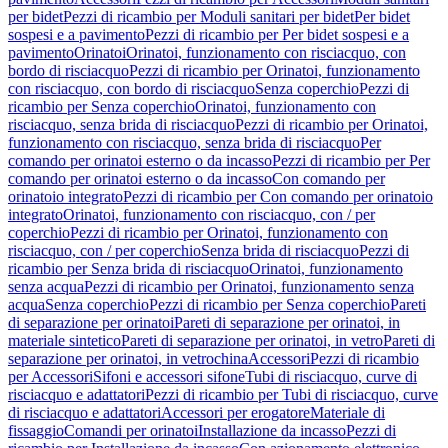
per bidet
Pezzi di ricambio per Moduli sanitari per bidet
Per bidet
sospesi e a pavimento
Pezzi di ricambio per Per bidet sospesi e a
pavimento
Orinatoi
Orinatoi, funzionamento con risciacquo, con
bordo di risciacquo
Pezzi di ricambio per Orinatoi, funzionamento
con risciacquo, con bordo di risciacquo
Senza coperchio
Pezzi di
ricambio per Senza coperchio
Orinatoi, funzionamento con
risciacquo, senza brida di risciacquo
Pezzi di ricambio per Orinatoi,
funzionamento con risciacquo, senza brida di risciacquo
Per
comando per orinatoi esterno o da incasso
Pezzi di ricambio per Per
comando per orinatoi esterno o da incasso
Con comando per
orinatoio integrato
Pezzi di ricambio per Con comando per orinatoio
integrato
Orinatoi, funzionamento con risciacquo, con / per
coperchio
Pezzi di ricambio per Orinatoi, funzionamento con
risciacquo, con / per coperchio
Senza brida di risciacquo
Pezzi di
ricambio per Senza brida di risciacquo
Orinatoi, funzionamento
senza acqua
Pezzi di ricambio per Orinatoi, funzionamento senza
acqua
Senza coperchio
Pezzi di ricambio per Senza coperchio
Pareti
di separazione per orinatoi
Pareti di separazione per orinatoi, in
materiale sintetico
Pareti di separazione per orinatoi, in vetro
Pareti di
separazione per orinatoi, in vetrochina
Accessori
Pezzi di ricambio
per Accessori
Sifoni e accessori sifone
Tubi di risciacquo, curve di
risciacquo e adattatori
Pezzi di ricambio per Tubi di risciacquo, curve
di risciacquo e adattatori
Accessori per erogatore
Materiale di
fissaggio
Comandi per orinatoi
Installazione da incasso
Pezzi di