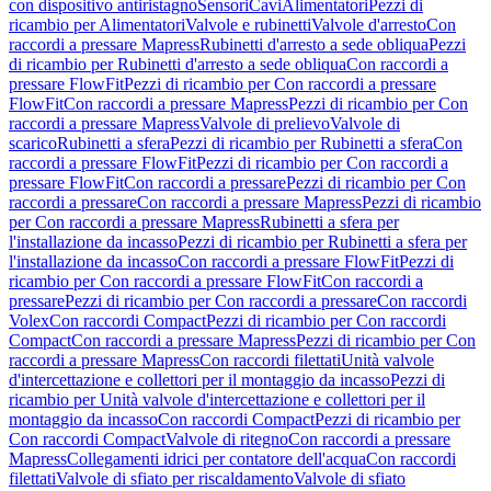
con dispositivo antiristagno
Sensori
Cavi
Alimentatori
Pezzi di
ricambio per Alimentatori
Valvole e rubinetti
Valvole d'arresto
Con
raccordi a pressare Mapress
Rubinetti d'arresto a sede obliqua
Pezzi
di ricambio per Rubinetti d'arresto a sede obliqua
Con raccordi a
pressare FlowFit
Pezzi di ricambio per Con raccordi a pressare
FlowFit
Con raccordi a pressare Mapress
Pezzi di ricambio per Con
raccordi a pressare Mapress
Valvole di prelievo
Valvole di
scarico
Rubinetti a sfera
Pezzi di ricambio per Rubinetti a sfera
Con
raccordi a pressare FlowFit
Pezzi di ricambio per Con raccordi a
pressare FlowFit
Con raccordi a pressare
Pezzi di ricambio per Con
raccordi a pressare
Con raccordi a pressare Mapress
Pezzi di ricambio
per Con raccordi a pressare Mapress
Rubinetti a sfera per
l'installazione da incasso
Pezzi di ricambio per Rubinetti a sfera per
l'installazione da incasso
Con raccordi a pressare FlowFit
Pezzi di
ricambio per Con raccordi a pressare FlowFit
Con raccordi a
pressare
Pezzi di ricambio per Con raccordi a pressare
Con raccordi
Volex
Con raccordi Compact
Pezzi di ricambio per Con raccordi
Compact
Con raccordi a pressare Mapress
Pezzi di ricambio per Con
raccordi a pressare Mapress
Con raccordi filettati
Unità valvole
d'intercettazione e collettori per il montaggio da incasso
Pezzi di
ricambio per Unità valvole d'intercettazione e collettori per il
montaggio da incasso
Con raccordi Compact
Pezzi di ricambio per
Con raccordi Compact
Valvole di ritegno
Con raccordi a pressare
Mapress
Collegamenti idrici per contatore dell'acqua
Con raccordi
filettati
Valvole di sfiato per riscaldamento
Valvole di sfiato