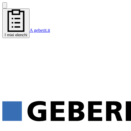
A geberit.it
I miei elenchi