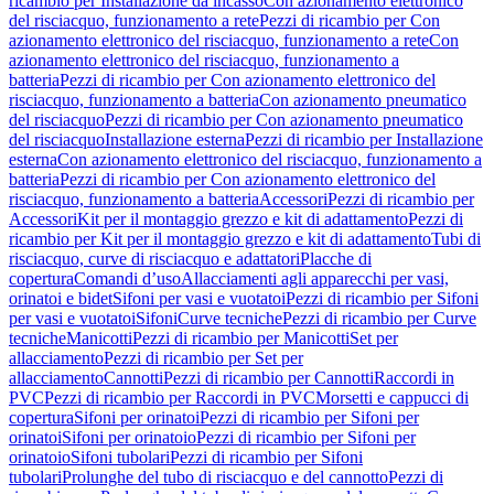
ricambio per Installazione da incasso
Con azionamento elettronico
del risciacquo, funzionamento a rete
Pezzi di ricambio per Con
azionamento elettronico del risciacquo, funzionamento a rete
Con
azionamento elettronico del risciacquo, funzionamento a
batteria
Pezzi di ricambio per Con azionamento elettronico del
risciacquo, funzionamento a batteria
Con azionamento pneumatico
del risciacquo
Pezzi di ricambio per Con azionamento pneumatico
del risciacquo
Installazione esterna
Pezzi di ricambio per Installazione
esterna
Con azionamento elettronico del risciacquo, funzionamento a
batteria
Pezzi di ricambio per Con azionamento elettronico del
risciacquo, funzionamento a batteria
Accessori
Pezzi di ricambio per
Accessori
Kit per il montaggio grezzo e kit di adattamento
Pezzi di
ricambio per Kit per il montaggio grezzo e kit di adattamento
Tubi di
risciacquo, curve di risciacquo e adattatori
Placche di
copertura
Comandi d’uso
Allacciamenti agli apparecchi per vasi,
orinatoi e bidet
Sifoni per vasi e vuotatoi
Pezzi di ricambio per Sifoni
per vasi e vuotatoi
Sifoni
Curve tecniche
Pezzi di ricambio per Curve
tecniche
Manicotti
Pezzi di ricambio per Manicotti
Set per
allacciamento
Pezzi di ricambio per Set per
allacciamento
Cannotti
Pezzi di ricambio per Cannotti
Raccordi in
PVC
Pezzi di ricambio per Raccordi in PVC
Morsetti e cappucci di
copertura
Sifoni per orinatoi
Pezzi di ricambio per Sifoni per
orinatoi
Sifoni per orinatoio
Pezzi di ricambio per Sifoni per
orinatoio
Sifoni tubolari
Pezzi di ricambio per Sifoni
tubolari
Prolunghe del tubo di risciacquo e del cannotto
Pezzi di