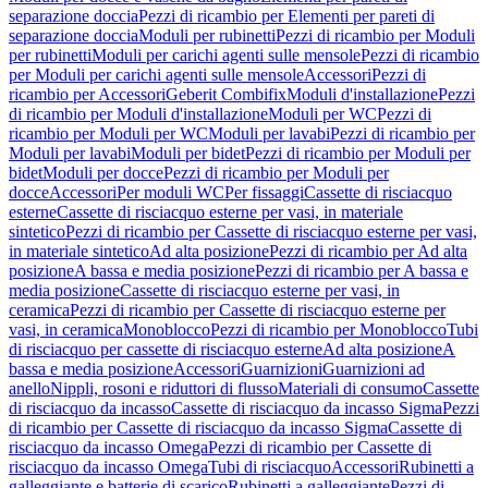
separazione doccia
Pezzi di ricambio per Elementi per pareti di
separazione doccia
Moduli per rubinetti
Pezzi di ricambio per Moduli
per rubinetti
Moduli per carichi agenti sulle mensole
Pezzi di ricambio
per Moduli per carichi agenti sulle mensole
Accessori
Pezzi di
ricambio per Accessori
Geberit Combifix
Moduli d'installazione
Pezzi
di ricambio per Moduli d'installazione
Moduli per WC
Pezzi di
ricambio per Moduli per WC
Moduli per lavabi
Pezzi di ricambio per
Moduli per lavabi
Moduli per bidet
Pezzi di ricambio per Moduli per
bidet
Moduli per docce
Pezzi di ricambio per Moduli per
docce
Accessori
Per moduli WC
Per fissaggi
Cassette di risciacquo
esterne
Cassette di risciacquo esterne per vasi, in materiale
sintetico
Pezzi di ricambio per Cassette di risciacquo esterne per vasi,
in materiale sintetico
Ad alta posizione
Pezzi di ricambio per Ad alta
posizione
A bassa e media posizione
Pezzi di ricambio per A bassa e
media posizione
Cassette di risciacquo esterne per vasi, in
ceramica
Pezzi di ricambio per Cassette di risciacquo esterne per
vasi, in ceramica
Monoblocco
Pezzi di ricambio per Monoblocco
Tubi
di risciacquo per cassette di risciacquo esterne
Ad alta posizione
A
bassa e media posizione
Accessori
Guarnizioni
Guarnizioni ad
anello
Nippli, rosoni e riduttori di flusso
Materiali di consumo
Cassette
di risciacquo da incasso
Cassette di risciacquo da incasso Sigma
Pezzi
di ricambio per Cassette di risciacquo da incasso Sigma
Cassette di
risciacquo da incasso Omega
Pezzi di ricambio per Cassette di
risciacquo da incasso Omega
Tubi di risciacquo
Accessori
Rubinetti a
galleggiante e batterie di scarico
Rubinetti a galleggiante
Pezzi di