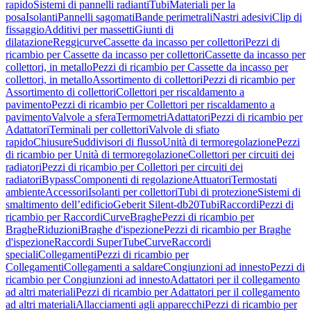
rapido
Sistemi di pannelli radianti
Tubi
Materiali per la
posa
Isolanti
Pannelli sagomati
Bande perimetrali
Nastri adesivi
Clip di
fissaggio
Additivi per massetti
Giunti di
dilatazione
Reggicurve
Cassette da incasso per collettori
Pezzi di
ricambio per Cassette da incasso per collettori
Cassette da incasso per
collettori, in metallo
Pezzi di ricambio per Cassette da incasso per
collettori, in metallo
Assortimento di collettori
Pezzi di ricambio per
Assortimento di collettori
Collettori per riscaldamento a
pavimento
Pezzi di ricambio per Collettori per riscaldamento a
pavimento
Valvole a sfera
Termometri
Adattatori
Pezzi di ricambio per
Adattatori
Terminali per collettori
Valvole di sfiato
rapido
Chiusure
Suddivisori di flusso
Unità di termoregolazione
Pezzi
di ricambio per Unità di termoregolazione
Collettori per circuiti dei
radiatori
Pezzi di ricambio per Collettori per circuiti dei
radiatori
Bypass
Componenti di regolazione
Attuatori
Termostati
ambiente
Accessori
Isolanti per collettori
Tubi di protezione
Sistemi di
smaltimento dell’edificio
Geberit Silent-db20
Tubi
Raccordi
Pezzi di
ricambio per Raccordi
Curve
Braghe
Pezzi di ricambio per
Braghe
Riduzioni
Braghe d'ispezione
Pezzi di ricambio per Braghe
d'ispezione
Raccordi SuperTube
Curve
Raccordi
speciali
Collegamenti
Pezzi di ricambio per
Collegamenti
Collegamenti a saldare
Congiunzioni ad innesto
Pezzi di
ricambio per Congiunzioni ad innesto
Adattatori per il collegamento
ad altri materiali
Pezzi di ricambio per Adattatori per il collegamento
ad altri materiali
Allacciamenti agli apparecchi
Pezzi di ricambio per