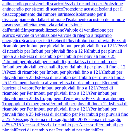
antincendio per sistemi di scarico
Pezzi di ricambio per Protezione
antincendio per sistemi di scarico
Protezione acustica
Isolanti per il
disaccoppiamento dal rumore intrinseco
Isolamento per il
disaccoppiamento dalla struttura e l'isolamento acustico del rumore
trasmesso indirettamente via aria
Protezione
dall'umidità
Impermeabilizzazione
Valvole di ventilazione per
scarico
Valvole di ventilazione
Valvole di ritegno a risparmio
energetico
Scarico per tetti Geberit Pluvia
Imbuti per pluviali
Pezzi di
ricambio per Imbuti per pluviali
Imbuti per pluviali fino a 12 l/s
Pezzi
di ricambio per Imbuti per pluviali fino a 12 l/s
Imbuti per pluviali
fino a 25 l/s
Pezzi di ricambio per Imbuti per pluviali fino a 25
l/s
Imbuti per pluviali per canali di gronda
Pezzi di ricambio per
Imbuti per pluviali per canali di gronda
Imbuti per pluviali fino a 12
l/s
Pezzi di ricambio per Imbuti per pluviali fino a 12 l/s
Imbuti per
pluviali fino a 25 l/s
Pezzi di ricambio per Imbuti per pluviali fino a
25 l/s
Elementi barriera al vapore
Pezzi di ricambio per Elementi
barriera al vapore
Per imbuti per pluviali fino a 12 l/s
Pezzi di
ricambio per Per imbuti per pluviali fino a 12 l/s
Per imbuti per
pluviali fino a 25 l/s
Troppopieni d'emergenza
Pezzi di ricambio per
Troppopieni d'emergenza
Per imbuti per pluviali fino a 12 l/s
Pezzi di
ricambio per Per imbuti per pluviali fino a 12 l/s
Per imbuti per
pluviali fino a 25 l/s
Pezzi di ricambio per Per imbuti per pluviali fino
a 25 l/s
Fissaggi
Sistema di fissaggio d40–200
Sistema di fissaggio
d250–315
Accessori
Pezzi di ricambio per Accessori
Per imbuti per
pluviali
Pezzi di ricambio per Per imbuti per pluviali
Per