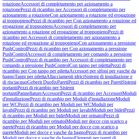
rotazione
Accessori di completamento per azionamento a
rotazione
Pezzi di ricambio per Accessori di completamento per
azionamento a rotazione
Con azionamento a rotazione ed erogazione
al troppopieno
Pezzi di ricambio per Con azionamento a rotazione ed
erogazione al troppopieno
Accessori di completamento per
azionamento a rotazione ed erogazione al troppopieno
Pezzi di
ricambio per Accessori di completamento per azionamento a
rotazione ed erogazione al troppopieno
Con azionamento a pressione
PushControl
Pezzi di ricambio per Con azionamento a pressione
PushControl
Accessori di completamento per comando a pressione
PushControl
Pezzi di ricambio per Accessori di completamento per
comando a pressione PushControl
Con tappo per piletta
Pezzi di
ricambio per Con tappo per piletta
Accessori per sifoni per vasche da
bagno
Tappi per piletta
Allacciamenti idrici
Sistemi di installazione e
di risciacquo
Geberit Duofix
Pareti
Pezzi di ricambio per Pareti
Sistemi
portanti
Pezzi di ricambio per Sistemi
portanti
Pannellature
Accessori
Pezzi di ricambio per Accessori
Moduli
d'installazione
Pezzi di ricambio per Moduli d'installazione
Moduli
per WC
Pezzi di ricambio per Moduli per WC
Moduli per
lavabi
Pezzi di ricambio per Moduli per lavabi
Moduli per bidet
Pezzi
di ricambio per Moduli per bidet
Moduli per orinatoi
Pezzi di
ricambio per Moduli per orinatoi
Moduli per docce con scarico a
parete
Pezzi di ricambio per Moduli per docce con scarico a
parete
Moduli per docce e vasche da bagno
Pezzi di ricambio per
Moduli per docce e vasche da bagno
Elementi per pareti di