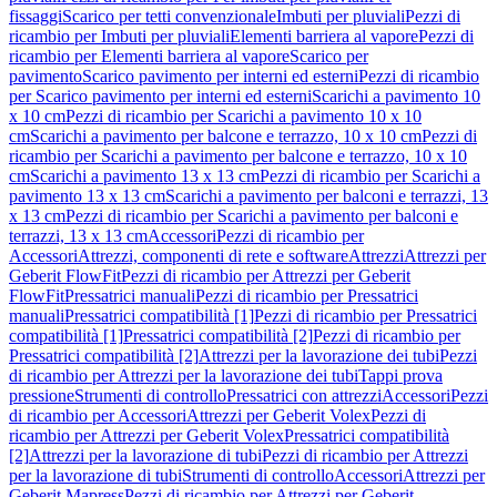
fissaggi
Scarico per tetti convenzionale
Imbuti per pluviali
Pezzi di
ricambio per Imbuti per pluviali
Elementi barriera al vapore
Pezzi di
ricambio per Elementi barriera al vapore
Scarico per
pavimento
Scarico pavimento per interni ed esterni
Pezzi di ricambio
per Scarico pavimento per interni ed esterni
Scarichi a pavimento 10
x 10 cm
Pezzi di ricambio per Scarichi a pavimento 10 x 10
cm
Scarichi a pavimento per balcone e terrazzo, 10 x 10 cm
Pezzi di
ricambio per Scarichi a pavimento per balcone e terrazzo, 10 x 10
cm
Scarichi a pavimento 13 x 13 cm
Pezzi di ricambio per Scarichi a
pavimento 13 x 13 cm
Scarichi a pavimento per balconi e terrazzi, 13
x 13 cm
Pezzi di ricambio per Scarichi a pavimento per balconi e
terrazzi, 13 x 13 cm
Accessori
Pezzi di ricambio per
Accessori
Attrezzi, componenti di rete e software
Attrezzi
Attrezzi per
Geberit FlowFit
Pezzi di ricambio per Attrezzi per Geberit
FlowFit
Pressatrici manuali
Pezzi di ricambio per Pressatrici
manuali
Pressatrici compatibilità [1]
Pezzi di ricambio per Pressatrici
compatibilità [1]
Pressatrici compatibilità [2]
Pezzi di ricambio per
Pressatrici compatibilità [2]
Attrezzi per la lavorazione dei tubi
Pezzi
di ricambio per Attrezzi per la lavorazione dei tubi
Tappi prova
pressione
Strumenti di controllo
Pressatrici con attrezzi
Accessori
Pezzi
di ricambio per Accessori
Attrezzi per Geberit Volex
Pezzi di
ricambio per Attrezzi per Geberit Volex
Pressatrici compatibilità
[2]
Attrezzi per la lavorazione di tubi
Pezzi di ricambio per Attrezzi
per la lavorazione di tubi
Strumenti di controllo
Accessori
Attrezzi per
Geberit Mapress
Pezzi di ricambio per Attrezzi per Geberit