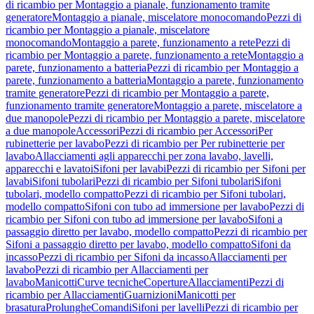
di ricambio per Montaggio a pianale, funzionamento tramite
generatore
Montaggio a pianale, miscelatore monocomando
Pezzi di
ricambio per Montaggio a pianale, miscelatore
monocomando
Montaggio a parete, funzionamento a rete
Pezzi di
ricambio per Montaggio a parete, funzionamento a rete
Montaggio a
parete, funzionamento a batteria
Pezzi di ricambio per Montaggio a
parete, funzionamento a batteria
Montaggio a parete, funzionamento
tramite generatore
Pezzi di ricambio per Montaggio a parete,
funzionamento tramite generatore
Montaggio a parete, miscelatore a
due manopole
Pezzi di ricambio per Montaggio a parete, miscelatore
a due manopole
Accessori
Pezzi di ricambio per Accessori
Per
rubinetterie per lavabo
Pezzi di ricambio per Per rubinetterie per
lavabo
Allacciamenti agli apparecchi per zona lavabo, lavelli,
apparecchi e lavatoi
Sifoni per lavabi
Pezzi di ricambio per Sifoni per
lavabi
Sifoni tubolari
Pezzi di ricambio per Sifoni tubolari
Sifoni
tubolari, modello compatto
Pezzi di ricambio per Sifoni tubolari,
modello compatto
Sifoni con tubo ad immersione per lavabo
Pezzi di
ricambio per Sifoni con tubo ad immersione per lavabo
Sifoni a
passaggio diretto per lavabo, modello compatto
Pezzi di ricambio per
Sifoni a passaggio diretto per lavabo, modello compatto
Sifoni da
incasso
Pezzi di ricambio per Sifoni da incasso
Allacciamenti per
lavabo
Pezzi di ricambio per Allacciamenti per
lavabo
Manicotti
Curve tecniche
Coperture
Allacciamenti
Pezzi di
ricambio per Allacciamenti
Guarnizioni
Manicotti per
brasatura
Prolunghe
Comandi
Sifoni per lavelli
Pezzi di ricambio per