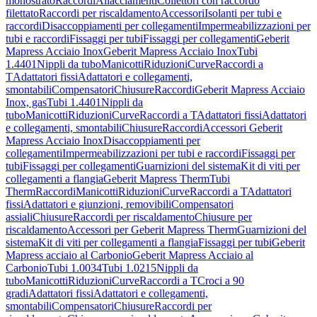
monostrato
Raccordi
Allacciamenti
Collettori con raccordo
filettato
Raccordi per riscaldamento
Accessori
Isolanti per tubi e
raccordi
Disaccoppiamenti per collegamenti
Impermeabilizzazioni per
tubi e raccordi
Fissaggi per tubi
Fissaggi per collegamenti
Geberit
Mapress Acciaio Inox
Geberit Mapress Acciaio Inox
Tubi
1.4401
Nippli da tubo
Manicotti
Riduzioni
Curve
Raccordi a
T
Adattatori fissi
Adattatori e collegamenti,
smontabili
Compensatori
Chiusure
Raccordi
Geberit Mapress Acciaio
Inox, gas
Tubi 1.4401
Nippli da
tubo
Manicotti
Riduzioni
Curve
Raccordi a T
Adattatori fissi
Adattatori
e collegamenti, smontabili
Chiusure
Raccordi
Accessori Geberit
Mapress Acciaio Inox
Disaccoppiamenti per
collegamenti
Impermeabilizzazioni per tubi e raccordi
Fissaggi per
tubi
Fissaggi per collegamenti
Guarnizioni del sistema
Kit di viti per
collegamenti a flangia
Geberit Mapress Therm
Tubi
Therm
Raccordi
Manicotti
Riduzioni
Curve
Raccordi a T
Adattatori
fissi
Adattatori e giunzioni, removibili
Compensatori
assiali
Chiusure
Raccordi per riscaldamento
Chiusure per
riscaldamento
Accessori per Geberit Mapress Therm
Guarnizioni del
sistema
Kit di viti per collegamenti a flangia
Fissaggi per tubi
Geberit
Mapress acciaio al Carbonio
Geberit Mapress Acciaio al
Carbonio
Tubi 1.0034
Tubi 1.0215
Nippli da
tubo
Manicotti
Riduzioni
Curve
Raccordi a T
Croci a 90
gradi
Adattatori fissi
Adattatori e collegamenti,
smontabili
Compensatori
Chiusure
Raccordi per