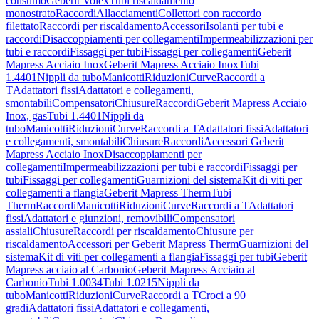
consumo
Geberit Volex
Tubi riscaldamento
monostrato
Raccordi
Allacciamenti
Collettori con raccordo
filettato
Raccordi per riscaldamento
Accessori
Isolanti per tubi e
raccordi
Disaccoppiamenti per collegamenti
Impermeabilizzazioni per
tubi e raccordi
Fissaggi per tubi
Fissaggi per collegamenti
Geberit
Mapress Acciaio Inox
Geberit Mapress Acciaio Inox
Tubi
1.4401
Nippli da tubo
Manicotti
Riduzioni
Curve
Raccordi a
T
Adattatori fissi
Adattatori e collegamenti,
smontabili
Compensatori
Chiusure
Raccordi
Geberit Mapress Acciaio
Inox, gas
Tubi 1.4401
Nippli da
tubo
Manicotti
Riduzioni
Curve
Raccordi a T
Adattatori fissi
Adattatori
e collegamenti, smontabili
Chiusure
Raccordi
Accessori Geberit
Mapress Acciaio Inox
Disaccoppiamenti per
collegamenti
Impermeabilizzazioni per tubi e raccordi
Fissaggi per
tubi
Fissaggi per collegamenti
Guarnizioni del sistema
Kit di viti per
collegamenti a flangia
Geberit Mapress Therm
Tubi
Therm
Raccordi
Manicotti
Riduzioni
Curve
Raccordi a T
Adattatori
fissi
Adattatori e giunzioni, removibili
Compensatori
assiali
Chiusure
Raccordi per riscaldamento
Chiusure per
riscaldamento
Accessori per Geberit Mapress Therm
Guarnizioni del
sistema
Kit di viti per collegamenti a flangia
Fissaggi per tubi
Geberit
Mapress acciaio al Carbonio
Geberit Mapress Acciaio al
Carbonio
Tubi 1.0034
Tubi 1.0215
Nippli da
tubo
Manicotti
Riduzioni
Curve
Raccordi a T
Croci a 90
gradi
Adattatori fissi
Adattatori e collegamenti,