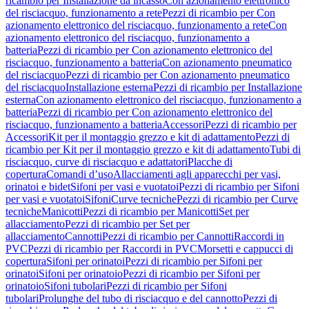
ricambio per Installazione da incasso
Con azionamento elettronico
del risciacquo, funzionamento a rete
Pezzi di ricambio per Con
azionamento elettronico del risciacquo, funzionamento a rete
Con
azionamento elettronico del risciacquo, funzionamento a
batteria
Pezzi di ricambio per Con azionamento elettronico del
risciacquo, funzionamento a batteria
Con azionamento pneumatico
del risciacquo
Pezzi di ricambio per Con azionamento pneumatico
del risciacquo
Installazione esterna
Pezzi di ricambio per Installazione
esterna
Con azionamento elettronico del risciacquo, funzionamento a
batteria
Pezzi di ricambio per Con azionamento elettronico del
risciacquo, funzionamento a batteria
Accessori
Pezzi di ricambio per
Accessori
Kit per il montaggio grezzo e kit di adattamento
Pezzi di
ricambio per Kit per il montaggio grezzo e kit di adattamento
Tubi di
risciacquo, curve di risciacquo e adattatori
Placche di
copertura
Comandi d’uso
Allacciamenti agli apparecchi per vasi,
orinatoi e bidet
Sifoni per vasi e vuotatoi
Pezzi di ricambio per Sifoni
per vasi e vuotatoi
Sifoni
Curve tecniche
Pezzi di ricambio per Curve
tecniche
Manicotti
Pezzi di ricambio per Manicotti
Set per
allacciamento
Pezzi di ricambio per Set per
allacciamento
Cannotti
Pezzi di ricambio per Cannotti
Raccordi in
PVC
Pezzi di ricambio per Raccordi in PVC
Morsetti e cappucci di
copertura
Sifoni per orinatoi
Pezzi di ricambio per Sifoni per
orinatoi
Sifoni per orinatoio
Pezzi di ricambio per Sifoni per
orinatoio
Sifoni tubolari
Pezzi di ricambio per Sifoni
tubolari
Prolunghe del tubo di risciacquo e del cannotto
Pezzi di