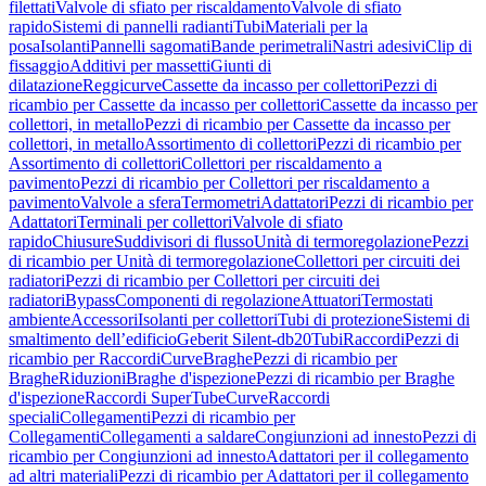
filettati
Valvole di sfiato per riscaldamento
Valvole di sfiato
rapido
Sistemi di pannelli radianti
Tubi
Materiali per la
posa
Isolanti
Pannelli sagomati
Bande perimetrali
Nastri adesivi
Clip di
fissaggio
Additivi per massetti
Giunti di
dilatazione
Reggicurve
Cassette da incasso per collettori
Pezzi di
ricambio per Cassette da incasso per collettori
Cassette da incasso per
collettori, in metallo
Pezzi di ricambio per Cassette da incasso per
collettori, in metallo
Assortimento di collettori
Pezzi di ricambio per
Assortimento di collettori
Collettori per riscaldamento a
pavimento
Pezzi di ricambio per Collettori per riscaldamento a
pavimento
Valvole a sfera
Termometri
Adattatori
Pezzi di ricambio per
Adattatori
Terminali per collettori
Valvole di sfiato
rapido
Chiusure
Suddivisori di flusso
Unità di termoregolazione
Pezzi
di ricambio per Unità di termoregolazione
Collettori per circuiti dei
radiatori
Pezzi di ricambio per Collettori per circuiti dei
radiatori
Bypass
Componenti di regolazione
Attuatori
Termostati
ambiente
Accessori
Isolanti per collettori
Tubi di protezione
Sistemi di
smaltimento dell’edificio
Geberit Silent-db20
Tubi
Raccordi
Pezzi di
ricambio per Raccordi
Curve
Braghe
Pezzi di ricambio per
Braghe
Riduzioni
Braghe d'ispezione
Pezzi di ricambio per Braghe
d'ispezione
Raccordi SuperTube
Curve
Raccordi
speciali
Collegamenti
Pezzi di ricambio per
Collegamenti
Collegamenti a saldare
Congiunzioni ad innesto
Pezzi di
ricambio per Congiunzioni ad innesto
Adattatori per il collegamento
ad altri materiali
Pezzi di ricambio per Adattatori per il collegamento