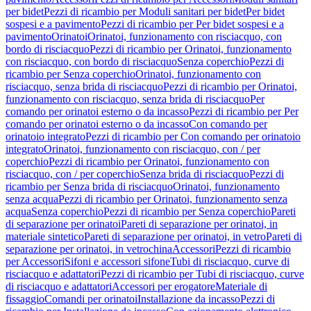
per bidet
Pezzi di ricambio per Moduli sanitari per bidet
Per bidet
sospesi e a pavimento
Pezzi di ricambio per Per bidet sospesi e a
pavimento
Orinatoi
Orinatoi, funzionamento con risciacquo, con
bordo di risciacquo
Pezzi di ricambio per Orinatoi, funzionamento
con risciacquo, con bordo di risciacquo
Senza coperchio
Pezzi di
ricambio per Senza coperchio
Orinatoi, funzionamento con
risciacquo, senza brida di risciacquo
Pezzi di ricambio per Orinatoi,
funzionamento con risciacquo, senza brida di risciacquo
Per
comando per orinatoi esterno o da incasso
Pezzi di ricambio per Per
comando per orinatoi esterno o da incasso
Con comando per
orinatoio integrato
Pezzi di ricambio per Con comando per orinatoio
integrato
Orinatoi, funzionamento con risciacquo, con / per
coperchio
Pezzi di ricambio per Orinatoi, funzionamento con
risciacquo, con / per coperchio
Senza brida di risciacquo
Pezzi di
ricambio per Senza brida di risciacquo
Orinatoi, funzionamento
senza acqua
Pezzi di ricambio per Orinatoi, funzionamento senza
acqua
Senza coperchio
Pezzi di ricambio per Senza coperchio
Pareti
di separazione per orinatoi
Pareti di separazione per orinatoi, in
materiale sintetico
Pareti di separazione per orinatoi, in vetro
Pareti di
separazione per orinatoi, in vetrochina
Accessori
Pezzi di ricambio
per Accessori
Sifoni e accessori sifone
Tubi di risciacquo, curve di
risciacquo e adattatori
Pezzi di ricambio per Tubi di risciacquo, curve
di risciacquo e adattatori
Accessori per erogatore
Materiale di
fissaggio
Comandi per orinatoi
Installazione da incasso
Pezzi di