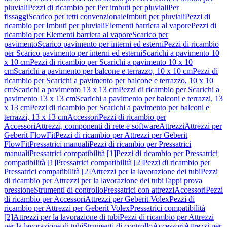
pluviali
Pezzi di ricambio per Per imbuti per pluviali
Per
fissaggi
Scarico per tetti convenzionale
Imbuti per pluviali
Pezzi di
ricambio per Imbuti per pluviali
Elementi barriera al vapore
Pezzi di
ricambio per Elementi barriera al vapore
Scarico per
pavimento
Scarico pavimento per interni ed esterni
Pezzi di ricambio
per Scarico pavimento per interni ed esterni
Scarichi a pavimento 10
x 10 cm
Pezzi di ricambio per Scarichi a pavimento 10 x 10
cm
Scarichi a pavimento per balcone e terrazzo, 10 x 10 cm
Pezzi di
ricambio per Scarichi a pavimento per balcone e terrazzo, 10 x 10
cm
Scarichi a pavimento 13 x 13 cm
Pezzi di ricambio per Scarichi a
pavimento 13 x 13 cm
Scarichi a pavimento per balconi e terrazzi, 13
x 13 cm
Pezzi di ricambio per Scarichi a pavimento per balconi e
terrazzi, 13 x 13 cm
Accessori
Pezzi di ricambio per
Accessori
Attrezzi, componenti di rete e software
Attrezzi
Attrezzi per
Geberit FlowFit
Pezzi di ricambio per Attrezzi per Geberit
FlowFit
Pressatrici manuali
Pezzi di ricambio per Pressatrici
manuali
Pressatrici compatibilità [1]
Pezzi di ricambio per Pressatrici
compatibilità [1]
Pressatrici compatibilità [2]
Pezzi di ricambio per
Pressatrici compatibilità [2]
Attrezzi per la lavorazione dei tubi
Pezzi
di ricambio per Attrezzi per la lavorazione dei tubi
Tappi prova
pressione
Strumenti di controllo
Pressatrici con attrezzi
Accessori
Pezzi
di ricambio per Accessori
Attrezzi per Geberit Volex
Pezzi di
ricambio per Attrezzi per Geberit Volex
Pressatrici compatibilità
[2]
Attrezzi per la lavorazione di tubi
Pezzi di ricambio per Attrezzi
per la lavorazione di tubi
Strumenti di controllo
Accessori
Attrezzi per