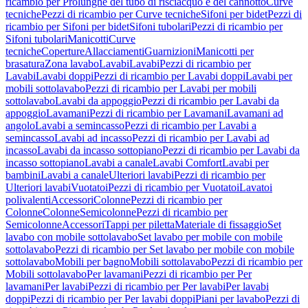
ricambio per Prolunghe del tubo di risciacquo e del cannotto
Curve
tecniche
Pezzi di ricambio per Curve tecniche
Sifoni per bidet
Pezzi di
ricambio per Sifoni per bidet
Sifoni tubolari
Pezzi di ricambio per
Sifoni tubolari
Manicotti
Curve
tecniche
Coperture
Allacciamenti
Guarnizioni
Manicotti per
brasatura
Zona lavabo
Lavabi
Lavabi
Pezzi di ricambio per
Lavabi
Lavabi doppi
Pezzi di ricambio per Lavabi doppi
Lavabi per
mobili sottolavabo
Pezzi di ricambio per Lavabi per mobili
sottolavabo
Lavabi da appoggio
Pezzi di ricambio per Lavabi da
appoggio
Lavamani
Pezzi di ricambio per Lavamani
Lavamani ad
angolo
Lavabi a semincasso
Pezzi di ricambio per Lavabi a
semincasso
Lavabi ad incasso
Pezzi di ricambio per Lavabi ad
incasso
Lavabi da incasso sottopiano
Pezzi di ricambio per Lavabi da
incasso sottopiano
Lavabi a canale
Lavabi Comfort
Lavabi per
bambini
Lavabi a canale
Ulteriori lavabi
Pezzi di ricambio per
Ulteriori lavabi
Vuotatoi
Pezzi di ricambio per Vuotatoi
Lavatoi
polivalenti
Accessori
Colonne
Pezzi di ricambio per
Colonne
Colonne
Semicolonne
Pezzi di ricambio per
Semicolonne
Accessori
Tappi per piletta
Materiale di fissaggio
Set
lavabo con mobile sottolavabo
Set lavabo per mobile con mobile
sottolavabo
Pezzi di ricambio per Set lavabo per mobile con mobile
sottolavabo
Mobili per bagno
Mobili sottolavabo
Pezzi di ricambio per
Mobili sottolavabo
Per lavamani
Pezzi di ricambio per Per
lavamani
Per lavabi
Pezzi di ricambio per Per lavabi
Per lavabi
doppi
Pezzi di ricambio per Per lavabi doppi
Piani per lavabo
Pezzi di