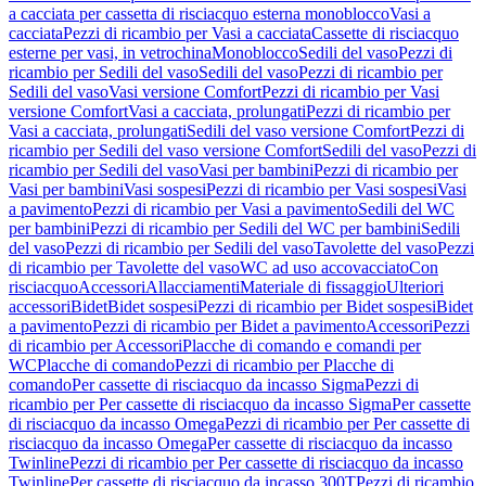
a cacciata per cassetta di risciacquo esterna monoblocco
Vasi a
cacciata
Pezzi di ricambio per Vasi a cacciata
Cassette di risciacquo
esterne per vasi, in vetrochina
Monoblocco
Sedili del vaso
Pezzi di
ricambio per Sedili del vaso
Sedili del vaso
Pezzi di ricambio per
Sedili del vaso
Vasi versione Comfort
Pezzi di ricambio per Vasi
versione Comfort
Vasi a cacciata, prolungati
Pezzi di ricambio per
Vasi a cacciata, prolungati
Sedili del vaso versione Comfort
Pezzi di
ricambio per Sedili del vaso versione Comfort
Sedili del vaso
Pezzi di
ricambio per Sedili del vaso
Vasi per bambini
Pezzi di ricambio per
Vasi per bambini
Vasi sospesi
Pezzi di ricambio per Vasi sospesi
Vasi
a pavimento
Pezzi di ricambio per Vasi a pavimento
Sedili del WC
per bambini
Pezzi di ricambio per Sedili del WC per bambini
Sedili
del vaso
Pezzi di ricambio per Sedili del vaso
Tavolette del vaso
Pezzi
di ricambio per Tavolette del vaso
WC ad uso accovacciato
Con
risciacquo
Accessori
Allacciamenti
Materiale di fissaggio
Ulteriori
accessori
Bidet
Bidet sospesi
Pezzi di ricambio per Bidet sospesi
Bidet
a pavimento
Pezzi di ricambio per Bidet a pavimento
Accessori
Pezzi
di ricambio per Accessori
Placche di comando e comandi per
WC
Placche di comando
Pezzi di ricambio per Placche di
comando
Per cassette di risciacquo da incasso Sigma
Pezzi di
ricambio per Per cassette di risciacquo da incasso Sigma
Per cassette
di risciacquo da incasso Omega
Pezzi di ricambio per Per cassette di
risciacquo da incasso Omega
Per cassette di risciacquo da incasso
Twinline
Pezzi di ricambio per Per cassette di risciacquo da incasso
Twinline
Per cassette di risciacquo da incasso 300T
Pezzi di ricambio