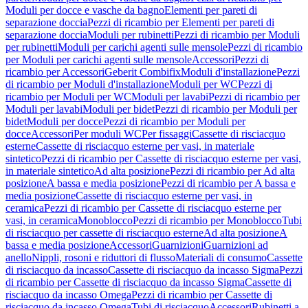
Moduli per docce e vasche da bagno
Elementi per pareti di
separazione doccia
Pezzi di ricambio per Elementi per pareti di
separazione doccia
Moduli per rubinetti
Pezzi di ricambio per Moduli
per rubinetti
Moduli per carichi agenti sulle mensole
Pezzi di ricambio
per Moduli per carichi agenti sulle mensole
Accessori
Pezzi di
ricambio per Accessori
Geberit Combifix
Moduli d'installazione
Pezzi
di ricambio per Moduli d'installazione
Moduli per WC
Pezzi di
ricambio per Moduli per WC
Moduli per lavabi
Pezzi di ricambio per
Moduli per lavabi
Moduli per bidet
Pezzi di ricambio per Moduli per
bidet
Moduli per docce
Pezzi di ricambio per Moduli per
docce
Accessori
Per moduli WC
Per fissaggi
Cassette di risciacquo
esterne
Cassette di risciacquo esterne per vasi, in materiale
sintetico
Pezzi di ricambio per Cassette di risciacquo esterne per vasi,
in materiale sintetico
Ad alta posizione
Pezzi di ricambio per Ad alta
posizione
A bassa e media posizione
Pezzi di ricambio per A bassa e
media posizione
Cassette di risciacquo esterne per vasi, in
ceramica
Pezzi di ricambio per Cassette di risciacquo esterne per
vasi, in ceramica
Monoblocco
Pezzi di ricambio per Monoblocco
Tubi
di risciacquo per cassette di risciacquo esterne
Ad alta posizione
A
bassa e media posizione
Accessori
Guarnizioni
Guarnizioni ad
anello
Nippli, rosoni e riduttori di flusso
Materiali di consumo
Cassette
di risciacquo da incasso
Cassette di risciacquo da incasso Sigma
Pezzi
di ricambio per Cassette di risciacquo da incasso Sigma
Cassette di
risciacquo da incasso Omega
Pezzi di ricambio per Cassette di
risciacquo da incasso Omega
Tubi di risciacquo
Accessori
Rubinetti a