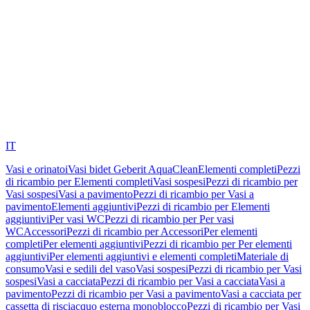
IT
Vasi e orinatoi
Vasi bidet Geberit AquaClean
Elementi completi
Pezzi
di ricambio per Elementi completi
Vasi sospesi
Pezzi di ricambio per
Vasi sospesi
Vasi a pavimento
Pezzi di ricambio per Vasi a
pavimento
Elementi aggiuntivi
Pezzi di ricambio per Elementi
aggiuntivi
Per vasi WC
Pezzi di ricambio per Per vasi
WC
Accessori
Pezzi di ricambio per Accessori
Per elementi
completi
Per elementi aggiuntivi
Pezzi di ricambio per Per elementi
aggiuntivi
Per elementi aggiuntivi e elementi completi
Materiale di
consumo
Vasi e sedili del vaso
Vasi sospesi
Pezzi di ricambio per Vasi
sospesi
Vasi a cacciata
Pezzi di ricambio per Vasi a cacciata
Vasi a
pavimento
Pezzi di ricambio per Vasi a pavimento
Vasi a cacciata per
cassetta di risciacquo esterna monoblocco
Pezzi di ricambio per Vasi