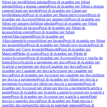
Sifoni per lavelli
Sifoni tubolari
Pezzi di ricambio per Sifoni
tubolari
Sifoni a doppia camera
Pezzi di ricambio per Sifoni a doppia
camera
Giunti per lavello
Pezzi di ricambio per Giunti per
lavello
Manicotti
Pezzi di ricambio per Manicotti
Accessori
Pezzi di
ricambio per Accessori
Sifoni per apparecchi
Pezzi di ricambio per
Sifoni per apparecchi
Sifoni tubolari
Pezzi di ricambio per Sifoni
tubolari
Sifoni da incasso
Pezzi di ricambio per Sifoni da
incasso
Sifoni esterni
Pezzi di ricambio per Sifoni
esterni
Allacciamenti
Pezzi di ricambio per
Allacciamenti
Accessori
Sifoni per lavatoi
Pezzi di ricambio per Sifoni
per lavatoi
Sifoni
Pezzi di ricambio per Sifoni
Curve tecniche
Pezzi di
ricambio per Curve tecniche
Manicotti
Pezzi di ricambio per
Manicotti
Pilette di scarico
Pezzi di ricambio per Pilette di
scarico
Accessori
Pezzi di ricambio per Accessori
Docce e vasche da
bagno
Docce
Scarichi a pavimento per docce
Pezzi di ricambio per
Scarichi a pavimento per docce
Canalette per doccia
Pezzi di
ricambio per Canalette per doccia
Accessori per canalette per
doccia
Pezzi di ricambio per Accessori per canalette per doccia
Sifoni
per doccia a pavimento
Pezzi di ricambio per Sifoni per doccia a
pavimento
Accessori per sifoni per doccia a pavimento
Pezzi di
ricambio per Accessori per sifoni per doccia a pavimento
Scarichi a
parete
Pezzi di ricambio per Scarichi a parete
Accessori per scarichi a
parete
Pezzi di ricambio per Accessori per scarichi a parete
Piatti
doccia e superfici doccia
Pezzi di ricambio per Piatti doccia e
superfici doccia
Superfici doccia in materiale minerale
Pezzi di