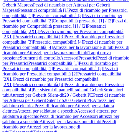
Geberit Mapress
Pezzi di ricambio per Attrezzi per Geberit
Mapress
Pressatrici compatibilità [1]
Pezzi di ricambio per Pressatrici
compatibilità [1]
Pressatrici compatibilità [2]
Pezzi di ricambio per
Pressatrici compatibilità [2]
Compatibilità pressatrici [1] / [2]
Pezzi di
ricambio per Compatibilità pressatrici [1] / [2]
Pressatrici
compatibilità [2XL]
Pezzi di ricambio per Pressatrici compatibilità
[2XL]
Pressatrici compatibilità [3]
Pezzi di ricambio per Pressatrici
compatibilità [3]
Pressatrici compatibilità [4]
Pezzi di ricambio per
Pressatrici compatibilità [4]
Attrezzi per la lavorazione di tubi
Pezzi di
ricambio per Attrezzi per la lavorazione di tubi
Tappi prova
pressione
Strumenti di controllo
Accessori
Pressatrici
Pezzi di ricambio
per Pressatrici
Pressatrici compatibilità [1]
Pezzi di ricambio per
Pressatrici compatibilità [1]
Pressatrici compatibilità [2]
Pezzi di
ricambio per Pressatrici compatibilità [2]
Pressatrici compatibilità
[2XL]
Pezzi di ricambio per Pressatrici compatibilità
[2XL]
Pressatrici compatibilità [4]
Pezzi di ricambio per Pressatrici
compatibilità [4]
Per sistemi di pannelli radianti Geberit
Srotolatori
tubi
Attrezzi per Geberit Silent-db20 / Geberit PE
Pezzi di ricambio
per Attrezzi per Geberit Silent-db20 / Geberit PE
Attrezzi per
saldatura elettrica
Pezzi di ricambio per Attrezzi per saldatura
elettrica
Attrezzi per saldatura a specchio
Accessori attrezzi per
saldatura a specchio
Pezzi di ricambio per Accessori attrezzi per
saldatura a specchio
Attrezzi per la lavorazione di tubi
Pezzi di
ricambio per Attrezzi per la lavorazione di