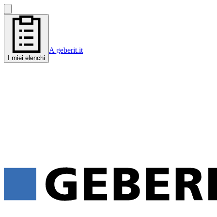
A geberit.it
I miei elenchi