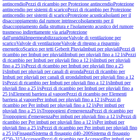
antincendio
Pezzi di ricambio per Protezione antincendio
Protezione
antincendio per sistemi di scarico
Pezzi di ricambio per Protezione
antincendio per sistemi di scarico
Protezione acustica
Isolanti per il
disaccoppiamento dal rumore intrinseco
Isolamento per il
disaccoppiamento dalla struttura e l'isolamento acustico del rumore
trasmesso indirettamente via aria
Protezione
dall'umidità
Impermeabilizzazione
Valvole di ventilazione per
scarico
Valvole di ventilazione
Valvole di ritegno a risparmio
energetico
Scarico per tetti Geberit Pluvia
Imbuti per pluviali
Pezzi di
ricambio per Imbuti per pluviali
Imbuti per pluviali fino a 12 l/s
Pezzi
di ricambio per Imbuti per pluviali fino a 12 l/s
Imbuti per pluviali
fino a 25 l/s
Pezzi di ricambio per Imbuti per pluviali fino a 25
l/s
Imbuti per pluviali per canali di gronda
Pezzi di ricambio per
Imbuti per pluviali per canali di gronda
Imbuti per pluviali fino a 12
l/s
Pezzi di ricambio per Imbuti per pluviali fino a 12 l/s
Imbuti per
pluviali fino a 25 l/s
Pezzi di ricambio per Imbuti per pluviali fino a
25 l/s
Elementi barriera al vapore
Pezzi di ricambio per Elementi
barriera al vapore
Per imbuti per pluviali fino a 12 l/s
Pezzi di
ricambio per Per imbuti per pluviali fino a 12 l/s
Per imbuti per
pluviali fino a 25 l/s
Troppopieni d'emergenza
Pezzi di ricambio per
Troppopieni d'emergenza
Per imbuti per pluviali fino a 12 l/s
Pezzi di
ricambio per Per imbuti per pluviali fino a 12 l/s
Per imbuti per
pluviali fino a 25 l/s
Pezzi di ricambio per Per imbuti per pluviali fino
a 25 l/s
Fissaggi
Sistema di fissaggio d40–200
Sistema di fissaggio
d250–315
Accessori
Pezzi di ricambio per Accessori
Per imbuti per