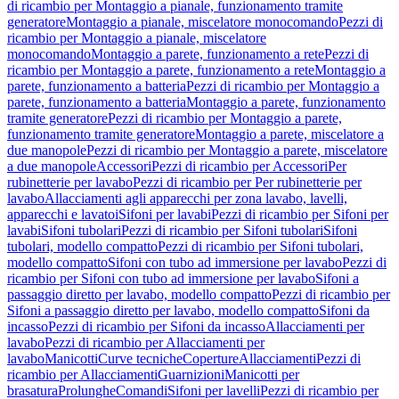
di ricambio per Montaggio a pianale, funzionamento tramite
generatore
Montaggio a pianale, miscelatore monocomando
Pezzi di
ricambio per Montaggio a pianale, miscelatore
monocomando
Montaggio a parete, funzionamento a rete
Pezzi di
ricambio per Montaggio a parete, funzionamento a rete
Montaggio a
parete, funzionamento a batteria
Pezzi di ricambio per Montaggio a
parete, funzionamento a batteria
Montaggio a parete, funzionamento
tramite generatore
Pezzi di ricambio per Montaggio a parete,
funzionamento tramite generatore
Montaggio a parete, miscelatore a
due manopole
Pezzi di ricambio per Montaggio a parete, miscelatore
a due manopole
Accessori
Pezzi di ricambio per Accessori
Per
rubinetterie per lavabo
Pezzi di ricambio per Per rubinetterie per
lavabo
Allacciamenti agli apparecchi per zona lavabo, lavelli,
apparecchi e lavatoi
Sifoni per lavabi
Pezzi di ricambio per Sifoni per
lavabi
Sifoni tubolari
Pezzi di ricambio per Sifoni tubolari
Sifoni
tubolari, modello compatto
Pezzi di ricambio per Sifoni tubolari,
modello compatto
Sifoni con tubo ad immersione per lavabo
Pezzi di
ricambio per Sifoni con tubo ad immersione per lavabo
Sifoni a
passaggio diretto per lavabo, modello compatto
Pezzi di ricambio per
Sifoni a passaggio diretto per lavabo, modello compatto
Sifoni da
incasso
Pezzi di ricambio per Sifoni da incasso
Allacciamenti per
lavabo
Pezzi di ricambio per Allacciamenti per
lavabo
Manicotti
Curve tecniche
Coperture
Allacciamenti
Pezzi di
ricambio per Allacciamenti
Guarnizioni
Manicotti per
brasatura
Prolunghe
Comandi
Sifoni per lavelli
Pezzi di ricambio per