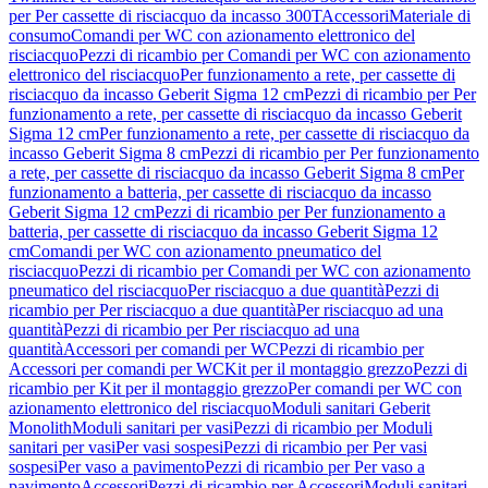
per Per cassette di risciacquo da incasso 300T
Accessori
Materiale di
consumo
Comandi per WC con azionamento elettronico del
risciacquo
Pezzi di ricambio per Comandi per WC con azionamento
elettronico del risciacquo
Per funzionamento a rete, per cassette di
risciacquo da incasso Geberit Sigma 12 cm
Pezzi di ricambio per Per
funzionamento a rete, per cassette di risciacquo da incasso Geberit
Sigma 12 cm
Per funzionamento a rete, per cassette di risciacquo da
incasso Geberit Sigma 8 cm
Pezzi di ricambio per Per funzionamento
a rete, per cassette di risciacquo da incasso Geberit Sigma 8 cm
Per
funzionamento a batteria, per cassette di risciacquo da incasso
Geberit Sigma 12 cm
Pezzi di ricambio per Per funzionamento a
batteria, per cassette di risciacquo da incasso Geberit Sigma 12
cm
Comandi per WC con azionamento pneumatico del
risciacquo
Pezzi di ricambio per Comandi per WC con azionamento
pneumatico del risciacquo
Per risciacquo a due quantità
Pezzi di
ricambio per Per risciacquo a due quantità
Per risciacquo ad una
quantità
Pezzi di ricambio per Per risciacquo ad una
quantità
Accessori per comandi per WC
Pezzi di ricambio per
Accessori per comandi per WC
Kit per il montaggio grezzo
Pezzi di
ricambio per Kit per il montaggio grezzo
Per comandi per WC con
azionamento elettronico del risciacquo
Moduli sanitari Geberit
Monolith
Moduli sanitari per vasi
Pezzi di ricambio per Moduli
sanitari per vasi
Per vasi sospesi
Pezzi di ricambio per Per vasi
sospesi
Per vaso a pavimento
Pezzi di ricambio per Per vaso a
pavimento
Accessori
Pezzi di ricambio per Accessori
Moduli sanitari