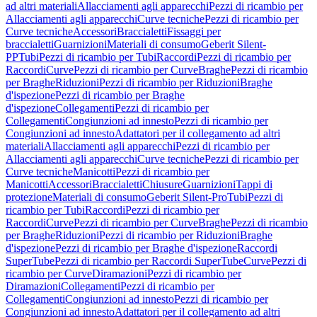
ad altri materiali
Allacciamenti agli apparecchi
Pezzi di ricambio per
Allacciamenti agli apparecchi
Curve tecniche
Pezzi di ricambio per
Curve tecniche
Accessori
Braccialetti
Fissaggi per
braccialetti
Guarnizioni
Materiali di consumo
Geberit Silent-
PP
Tubi
Pezzi di ricambio per Tubi
Raccordi
Pezzi di ricambio per
Raccordi
Curve
Pezzi di ricambio per Curve
Braghe
Pezzi di ricambio
per Braghe
Riduzioni
Pezzi di ricambio per Riduzioni
Braghe
d'ispezione
Pezzi di ricambio per Braghe
d'ispezione
Collegamenti
Pezzi di ricambio per
Collegamenti
Congiunzioni ad innesto
Pezzi di ricambio per
Congiunzioni ad innesto
Adattatori per il collegamento ad altri
materiali
Allacciamenti agli apparecchi
Pezzi di ricambio per
Allacciamenti agli apparecchi
Curve tecniche
Pezzi di ricambio per
Curve tecniche
Manicotti
Pezzi di ricambio per
Manicotti
Accessori
Braccialetti
Chiusure
Guarnizioni
Tappi di
protezione
Materiali di consumo
Geberit Silent-Pro
Tubi
Pezzi di
ricambio per Tubi
Raccordi
Pezzi di ricambio per
Raccordi
Curve
Pezzi di ricambio per Curve
Braghe
Pezzi di ricambio
per Braghe
Riduzioni
Pezzi di ricambio per Riduzioni
Braghe
d'ispezione
Pezzi di ricambio per Braghe d'ispezione
Raccordi
SuperTube
Pezzi di ricambio per Raccordi SuperTube
Curve
Pezzi di
ricambio per Curve
Diramazioni
Pezzi di ricambio per
Diramazioni
Collegamenti
Pezzi di ricambio per
Collegamenti
Congiunzioni ad innesto
Pezzi di ricambio per
Congiunzioni ad innesto
Adattatori per il collegamento ad altri