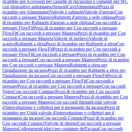
ricambio per Accessori per cassette di risciacquo e comandi per WC
con dispositivo antiristagno
Sensori
Cavi
Alimentatori
Pezzi di
ricambio per Alimentatori
Valvole e rubinetti
Valvole d'arresto
Con
raccordi a pressare Mapress
Rubinetti d'arresto a sede obliqua
Pezzi
di ricambio per Rubinetti d'arresto a sede obliqua
Con raccordi a
pressare FlowFit
Pezzi di ricambio per Con raccordi a pressare
FlowFit
Con raccordi a pressare Mapress
Pezzi di ricambio per Con
raccordi a pressare Mapress
Valvole di prelievo
Valvole di
scarico
Rubinetti a sfera
Pezzi di ricambio per Rubinetti a sfera
Con
raccordi a pressare FlowFit
Pezzi di ricambio per Con raccordi a
pressare FlowFit
Con raccordi a pressare
Pezzi di ricambio per Con
raccordi a pressare
Con raccordi a pressare Mapress
Pezzi di ricambio
per Con raccordi a pressare Mapress
Rubinetti a sfera per
l'installazione da incasso
Pezzi di ricambio per Rubinetti a sfera per
l'installazione da incasso
Con raccordi a pressare FlowFit
Pezzi di
ricambio per Con raccordi a pressare FlowFit
Con raccordi a
pressare
Pezzi di ricambio per Con raccordi a pressare
Con raccordi
Volex
Con raccordi Compact
Pezzi di ricambio per Con raccordi
Compact
Con raccordi a pressare Mapress
Pezzi di ricambio per Con
raccordi a pressare Mapress
Con raccordi filettati
Unità valvole
d'intercettazione e collettori per il montaggio da incasso
Pezzi di
ricambio per Unità valvole d'intercettazione e collettori per il
montaggio da incasso
Con raccordi Compact
Pezzi di ricambio per
Con raccordi Compact
Valvole di ritegno
Con raccordi a pressare
Mapress
Collegamenti idrici per contatore dell'acqua
Con raccordi