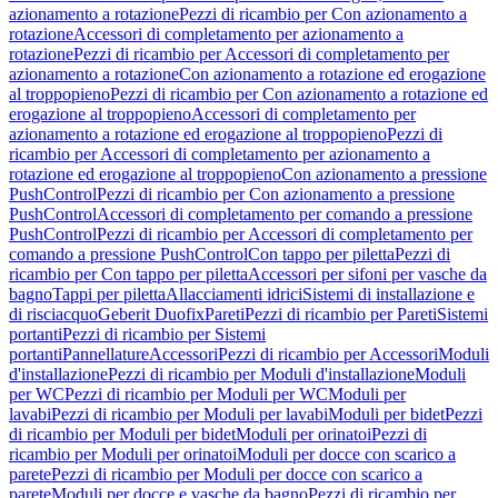
azionamento a rotazione
Pezzi di ricambio per Con azionamento a
rotazione
Accessori di completamento per azionamento a
rotazione
Pezzi di ricambio per Accessori di completamento per
azionamento a rotazione
Con azionamento a rotazione ed erogazione
al troppopieno
Pezzi di ricambio per Con azionamento a rotazione ed
erogazione al troppopieno
Accessori di completamento per
azionamento a rotazione ed erogazione al troppopieno
Pezzi di
ricambio per Accessori di completamento per azionamento a
rotazione ed erogazione al troppopieno
Con azionamento a pressione
PushControl
Pezzi di ricambio per Con azionamento a pressione
PushControl
Accessori di completamento per comando a pressione
PushControl
Pezzi di ricambio per Accessori di completamento per
comando a pressione PushControl
Con tappo per piletta
Pezzi di
ricambio per Con tappo per piletta
Accessori per sifoni per vasche da
bagno
Tappi per piletta
Allacciamenti idrici
Sistemi di installazione e
di risciacquo
Geberit Duofix
Pareti
Pezzi di ricambio per Pareti
Sistemi
portanti
Pezzi di ricambio per Sistemi
portanti
Pannellature
Accessori
Pezzi di ricambio per Accessori
Moduli
d'installazione
Pezzi di ricambio per Moduli d'installazione
Moduli
per WC
Pezzi di ricambio per Moduli per WC
Moduli per
lavabi
Pezzi di ricambio per Moduli per lavabi
Moduli per bidet
Pezzi
di ricambio per Moduli per bidet
Moduli per orinatoi
Pezzi di
ricambio per Moduli per orinatoi
Moduli per docce con scarico a
parete
Pezzi di ricambio per Moduli per docce con scarico a
parete
Moduli per docce e vasche da bagno
Pezzi di ricambio per