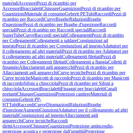
materiali
Accessori
Pezzi di ricambio per
Accessori
Braccialetti
Chiusure
Guarnizioni
Pezzi di ricambio per
Guarnizioni
Materiale di consumo
Geberit PE
Tubi
Raccordi
Pezzi di
ricambio per Raccordi
Curve
Braghe
Riduzioni
Braghe
d'ispezione
Pezzi di ricambio per Braghe d'ispezione
Raccordi
speciali
Pezzi di ricambio per Raccordi speciali
Raccordi
SuperTube
Curve
Raccordi speciali
Collegamenti
Pezzi di ricambio
per Collegamenti
Collegamenti a saldare
Congiunzioni ad
innesto
Pezzi di ricambio per Congiunzioni ad innesto
Adattatori per
il collegamento ad altri materiali
Pezzi di ricambio per Adattatori per
il collegamento ad altri materiali
Collegamenti filettati
Pezzi di
ricambio per Collegamenti filettati
Collegamenti a flangia
Colletti di
fissaggio
Allacciamenti agli apparecchi
Pezzi di ricambio per
Allacciamenti agli apparecchi
Curve tecniche
Pezzi di ricambio per
Curve tecniche
Manicotti di raccordo
Pezzi di ricambio per Manicotti
di raccordo
Sifoni a chiocciola
Pezzi di ricambio per Sifoni a
chiocciola
Accessori
Braccialetti
Fissaggi per braccialetti
Canali
portanti
Chiusure
Guarnizioni
Protezioni cantiere
Materiali di
consumo
Geberit PP-
HT
Tubi
Raccordi
Curve
Diramazioni
Riduzioni
Braghe
d'ispezione
Aumenti
Giunzioni
Adattatori per il collegamento ad altri
materiali
Congiunzioni ad innesto
Allacciamenti agli
apparecchi
Curve tecniche
Raccordi
diritti
Accessori
Chiusure
Guarnizioni
Protezione antincendio,
protezione acustica e protezione dall'umidità
Protezione