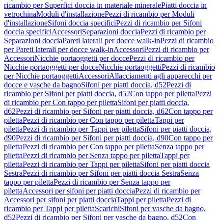
ricambio per Superfici doccia in materiale minerale
Piatti doccia in
vetrochina
Moduli d'installazione
Pezzi di ricambio per Moduli
d'installazione
Sifoni doccia specifici
Pezzi di ricambio per Sifoni
doccia specifici
Accessori
Separazioni doccia
Pezzi di ricambio per
Separazioni doccia
Pareti laterali per docce walk-in
Pezzi di ricambio
per Pareti laterali per docce walk-in
Accessori
Pezzi di ricambio per
Accessori
Nicchie portaoggetti per docce
Pezzi di ricambio per
Nicchie portaoggetti per docce
Nicchie portaoggetti
Pezzi di ricambio
per Nicchie portaoggetti
Accessori
Allacciamenti agli apparecchi per
docce e vasche da bagno
Sifoni per piatti doccia, d52
Pezzi di
ricambio per Sifoni per piatti doccia, d52
Con tappo per piletta
Pezzi
di ricambio per Con tappo per piletta
Sifoni per piatti doccia,
d62
Pezzi di ricambio per Sifoni per piatti doccia, d62
Con tappo per
piletta
Pezzi di ricambio per Con tappo per piletta
Tappi per
piletta
Pezzi di ricambio per Tappi per piletta
Sifoni per piatti doccia,
d90
Pezzi di ricambio per Sifoni per piatti doccia, d90
Con tappo per
piletta
Pezzi di ricambio per Con tappo per piletta
Senza tappo per
piletta
Pezzi di ricambio per Senza tappo per piletta
Tappi per
piletta
Pezzi di ricambio per Tappi per piletta
Sifoni per piatti doccia
Sestra
Pezzi di ricambio per Sifoni per piatti doccia Sestra
Senza
tappo per piletta
Pezzi di ricambio per Senza tappo per
piletta
Accessori per sifoni per piatti doccia
Pezzi di ricambio per
Accessori per sifoni per piatti doccia
Tappi per piletta
Pezzi di
ricambio per Tappi per piletta
Scarichi
Sifoni per vasche da bagno,
d52
Pezzi di ricambio per Sifoni per vasche da bagno, d52
Con