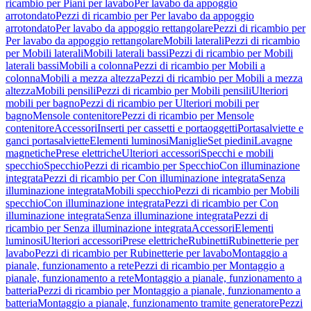
ricambio per Piani per lavabo
Per lavabo da appoggio
arrotondato
Pezzi di ricambio per Per lavabo da appoggio
arrotondato
Per lavabo da appoggio rettangolare
Pezzi di ricambio per
Per lavabo da appoggio rettangolare
Mobili laterali
Pezzi di ricambio
per Mobili laterali
Mobili laterali bassi
Pezzi di ricambio per Mobili
laterali bassi
Mobili a colonna
Pezzi di ricambio per Mobili a
colonna
Mobili a mezza altezza
Pezzi di ricambio per Mobili a mezza
altezza
Mobili pensili
Pezzi di ricambio per Mobili pensili
Ulteriori
mobili per bagno
Pezzi di ricambio per Ulteriori mobili per
bagno
Mensole contenitore
Pezzi di ricambio per Mensole
contenitore
Accessori
Inserti per cassetti e portaoggetti
Portasalviette e
ganci portasalviette
Elementi luminosi
Maniglie
Set piedini
Lavagne
magnetiche
Prese elettriche
Ulteriori accessori
Specchi e mobili
specchio
Specchio
Pezzi di ricambio per Specchio
Con illuminazione
integrata
Pezzi di ricambio per Con illuminazione integrata
Senza
illuminazione integrata
Mobili specchio
Pezzi di ricambio per Mobili
specchio
Con illuminazione integrata
Pezzi di ricambio per Con
illuminazione integrata
Senza illuminazione integrata
Pezzi di
ricambio per Senza illuminazione integrata
Accessori
Elementi
luminosi
Ulteriori accessori
Prese elettriche
Rubinetti
Rubinetterie per
lavabo
Pezzi di ricambio per Rubinetterie per lavabo
Montaggio a
pianale, funzionamento a rete
Pezzi di ricambio per Montaggio a
pianale, funzionamento a rete
Montaggio a pianale, funzionamento a
batteria
Pezzi di ricambio per Montaggio a pianale, funzionamento a
batteria
Montaggio a pianale, funzionamento tramite generatore
Pezzi