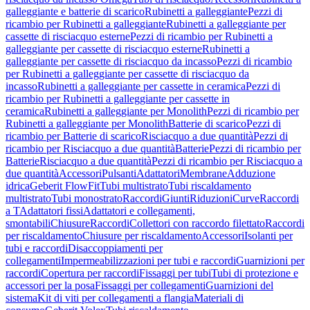
galleggiante e batterie di scarico
Rubinetti a galleggiante
Pezzi di
ricambio per Rubinetti a galleggiante
Rubinetti a galleggiante per
cassette di risciacquo esterne
Pezzi di ricambio per Rubinetti a
galleggiante per cassette di risciacquo esterne
Rubinetti a
galleggiante per cassette di risciacquo da incasso
Pezzi di ricambio
per Rubinetti a galleggiante per cassette di risciacquo da
incasso
Rubinetti a galleggiante per cassette in ceramica
Pezzi di
ricambio per Rubinetti a galleggiante per cassette in
ceramica
Rubinetti a galleggiante per Monolith
Pezzi di ricambio per
Rubinetti a galleggiante per Monolith
Batterie di scarico
Pezzi di
ricambio per Batterie di scarico
Risciacquo a due quantità
Pezzi di
ricambio per Risciacquo a due quantità
Batterie
Pezzi di ricambio per
Batterie
Risciacquo a due quantità
Pezzi di ricambio per Risciacquo a
due quantità
Accessori
Pulsanti
Adattatori
Membrane
Adduzione
idrica
Geberit FlowFit
Tubi multistrato
Tubi riscaldamento
multistrato
Tubi monostrato
Raccordi
Giunti
Riduzioni
Curve
Raccordi
a T
Adattatori fissi
Adattatori e collegamenti,
smontabili
Chiusure
Raccordi
Collettori con raccordo filettato
Raccordi
per riscaldamento
Chiusure per riscaldamento
Accessori
Isolanti per
tubi e raccordi
Disaccoppiamenti per
collegamenti
Impermeabilizzazioni per tubi e raccordi
Guarnizioni per
raccordi
Copertura per raccordi
Fissaggi per tubi
Tubi di protezione e
accessori per la posa
Fissaggi per collegamenti
Guarnizioni del
sistema
Kit di viti per collegamenti a flangia
Materiali di