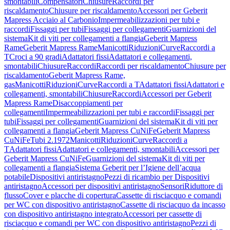
smontabili
Compensatori
Chiusure
Raccordi per
riscaldamento
Chiusure per riscaldamento
Accessori per Geberit
Mapress Acciaio al Carbonio
Impermeabilizzazioni per tubi e
raccordi
Fissaggi per tubi
Fissaggi per collegamenti
Guarnizioni del
sistema
Kit di viti per collegamenti a flangia
Geberit Mapress
Rame
Geberit Mapress Rame
Manicotti
Riduzioni
Curve
Raccordi a
T
Croci a 90 gradi
Adattatori fissi
Adattatori e collegamenti,
smontabili
Chiusure
Raccordi
Raccordi per riscaldamento
Chiusure per
riscaldamento
Geberit Mapress Rame,
gas
Manicotti
Riduzioni
Curve
Raccordi a T
Adattatori fissi
Adattatori e
collegamenti, smontabili
Chiusure
Raccordi
Accessori per Geberit
Mapress Rame
Disaccoppiamenti per
collegamenti
Impermeabilizzazioni per tubi e raccordi
Fissaggi per
tubi
Fissaggi per collegamenti
Guarnizioni del sistema
Kit di viti per
collegamenti a flangia
Geberit Mapress CuNiFe
Geberit Mapress
CuNiFe
Tubi 2.1972
Manicotti
Riduzioni
Curve
Raccordi a
T
Adattatori fissi
Adattatori e collegamenti, smontabili
Accessori per
Geberit Mapress CuNiFe
Guarnizioni del sistema
Kit di viti per
collegamenti a flangia
Sistema Geberit per l’Igiene dell’acqua
potabile
Dispositivi antiristagno
Pezzi di ricambio per Dispositivi
antiristagno
Accessori per dispositivi antiristagno
Sensori
Riduttore di
flusso
Cover e placche di copertura
Cassette di risciacquo e comandi
per WC con dispositivo antiristagno
Cassette di risciacquo da incasso
con dispositivo antiristagno integrato
Accessori per cassette di
risciacquo e comandi per WC con dispositivo antiristagno
Pezzi di