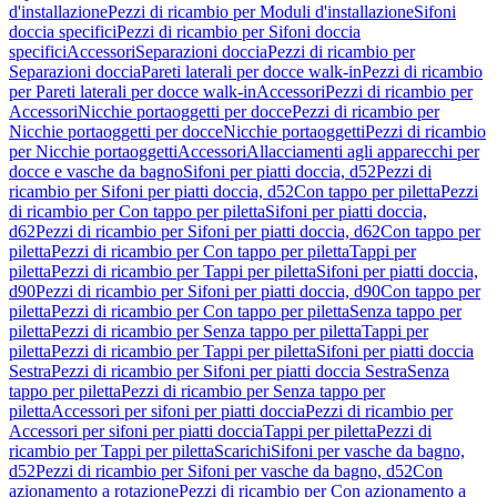
d'installazione
Pezzi di ricambio per Moduli d'installazione
Sifoni
doccia specifici
Pezzi di ricambio per Sifoni doccia
specifici
Accessori
Separazioni doccia
Pezzi di ricambio per
Separazioni doccia
Pareti laterali per docce walk-in
Pezzi di ricambio
per Pareti laterali per docce walk-in
Accessori
Pezzi di ricambio per
Accessori
Nicchie portaoggetti per docce
Pezzi di ricambio per
Nicchie portaoggetti per docce
Nicchie portaoggetti
Pezzi di ricambio
per Nicchie portaoggetti
Accessori
Allacciamenti agli apparecchi per
docce e vasche da bagno
Sifoni per piatti doccia, d52
Pezzi di
ricambio per Sifoni per piatti doccia, d52
Con tappo per piletta
Pezzi
di ricambio per Con tappo per piletta
Sifoni per piatti doccia,
d62
Pezzi di ricambio per Sifoni per piatti doccia, d62
Con tappo per
piletta
Pezzi di ricambio per Con tappo per piletta
Tappi per
piletta
Pezzi di ricambio per Tappi per piletta
Sifoni per piatti doccia,
d90
Pezzi di ricambio per Sifoni per piatti doccia, d90
Con tappo per
piletta
Pezzi di ricambio per Con tappo per piletta
Senza tappo per
piletta
Pezzi di ricambio per Senza tappo per piletta
Tappi per
piletta
Pezzi di ricambio per Tappi per piletta
Sifoni per piatti doccia
Sestra
Pezzi di ricambio per Sifoni per piatti doccia Sestra
Senza
tappo per piletta
Pezzi di ricambio per Senza tappo per
piletta
Accessori per sifoni per piatti doccia
Pezzi di ricambio per
Accessori per sifoni per piatti doccia
Tappi per piletta
Pezzi di
ricambio per Tappi per piletta
Scarichi
Sifoni per vasche da bagno,
d52
Pezzi di ricambio per Sifoni per vasche da bagno, d52
Con
azionamento a rotazione
Pezzi di ricambio per Con azionamento a