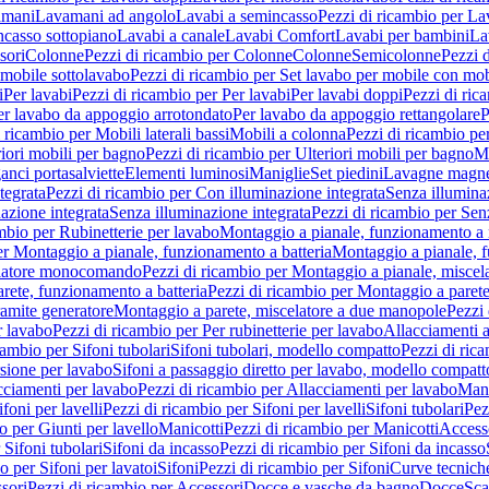
amani
Lavamani ad angolo
Lavabi a semincasso
Pezzi di ricambio per La
ncasso sottopiano
Lavabi a canale
Lavabi Comfort
Lavabi per bambini
La
sori
Colonne
Pezzi di ricambio per Colonne
Colonne
Semicolonne
Pezzi 
 mobile sottolavabo
Pezzi di ricambio per Set lavabo per mobile con mob
i
Per lavabi
Pezzi di ricambio per Per lavabi
Per lavabi doppi
Pezzi di ric
er lavabo da appoggio arrotondato
Per lavabo da appoggio rettangolare
P
 ricambio per Mobili laterali bassi
Mobili a colonna
Pezzi di ricambio pe
riori mobili per bagno
Pezzi di ricambio per Ulteriori mobili per bagno
Me
ganci portasalviette
Elementi luminosi
Maniglie
Set piedini
Lavagne magne
tegrata
Pezzi di ricambio per Con illuminazione integrata
Senza illumina
azione integrata
Senza illuminazione integrata
Pezzi di ricambio per Sen
mbio per Rubinetterie per lavabo
Montaggio a pianale, funzionamento a 
er Montaggio a pianale, funzionamento a batteria
Montaggio a pianale, 
elatore monocomando
Pezzi di ricambio per Montaggio a pianale, misc
rete, funzionamento a batteria
Pezzi di ricambio per Montaggio a parete
ramite generatore
Montaggio a parete, miscelatore a due manopole
Pezzi 
r lavabo
Pezzi di ricambio per Per rubinetterie per lavabo
Allacciamenti a
cambio per Sifoni tubolari
Sifoni tubolari, modello compatto
Pezzi di ric
sione per lavabo
Sifoni a passaggio diretto per lavabo, modello compatt
cciamenti per lavabo
Pezzi di ricambio per Allacciamenti per lavabo
Mani
ifoni per lavelli
Pezzi di ricambio per Sifoni per lavelli
Sifoni tubolari
Pez
o per Giunti per lavello
Manicotti
Pezzi di ricambio per Manicotti
Access
 Sifoni tubolari
Sifoni da incasso
Pezzi di ricambio per Sifoni da incasso
o per Sifoni per lavatoi
Sifoni
Pezzi di ricambio per Sifoni
Curve tecnich
sori
Pezzi di ricambio per Accessori
Docce e vasche da bagno
Docce
Sca