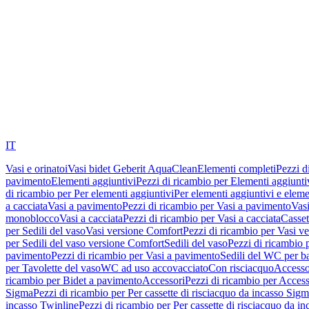
IT
Vasi e orinatoi
Vasi bidet Geberit AquaClean
Elementi completi
Pezzi d
pavimento
Elementi aggiuntivi
Pezzi di ricambio per Elementi aggiunti
di ricambio per Per elementi aggiuntivi
Per elementi aggiuntivi e eleme
a cacciata
Vasi a pavimento
Pezzi di ricambio per Vasi a pavimento
Vasi
monoblocco
Vasi a cacciata
Pezzi di ricambio per Vasi a cacciata
Casset
per Sedili del vaso
Vasi versione Comfort
Pezzi di ricambio per Vasi v
per Sedili del vaso versione Comfort
Sedili del vaso
Pezzi di ricambio p
pavimento
Pezzi di ricambio per Vasi a pavimento
Sedili del WC per b
per Tavolette del vaso
WC ad uso accovacciato
Con risciacquo
Accesso
ricambio per Bidet a pavimento
Accessori
Pezzi di ricambio per Access
Sigma
Pezzi di ricambio per Per cassette di risciacquo da incasso Sig
incasso Twinline
Pezzi di ricambio per Per cassette di risciacquo da i