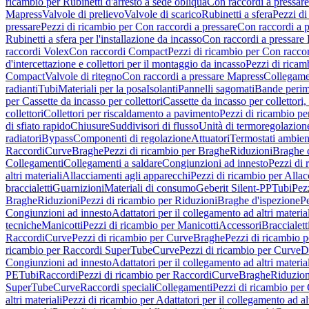
ricambio per Rubinetti d'arresto a sede obliqua
Con raccordi a pressar
Mapress
Valvole di prelievo
Valvole di scarico
Rubinetti a sfera
Pezzi di
pressare
Pezzi di ricambio per Con raccordi a pressare
Con raccordi a 
Rubinetti a sfera per l'installazione da incasso
Con raccordi a pressare
raccordi Volex
Con raccordi Compact
Pezzi di ricambio per Con racc
d'intercettazione e collettori per il montaggio da incasso
Pezzi di ricamb
Compact
Valvole di ritegno
Con raccordi a pressare Mapress
Collegamen
radianti
Tubi
Materiali per la posa
Isolanti
Pannelli sagomati
Bande perim
per Cassette da incasso per collettori
Cassette da incasso per collettori,
collettori
Collettori per riscaldamento a pavimento
Pezzi di ricambio pe
di sfiato rapido
Chiusure
Suddivisori di flusso
Unità di termoregolazion
radiatori
Bypass
Componenti di regolazione
Attuatori
Termostati ambien
Raccordi
Curve
Braghe
Pezzi di ricambio per Braghe
Riduzioni
Braghe 
Collegamenti
Collegamenti a saldare
Congiunzioni ad innesto
Pezzi di 
altri materiali
Allacciamenti agli apparecchi
Pezzi di ricambio per Allac
braccialetti
Guarnizioni
Materiali di consumo
Geberit Silent-PP
Tubi
Pez
Braghe
Riduzioni
Pezzi di ricambio per Riduzioni
Braghe d'ispezione
Pe
Congiunzioni ad innesto
Adattatori per il collegamento ad altri materia
tecniche
Manicotti
Pezzi di ricambio per Manicotti
Accessori
Braccialett
Raccordi
Curve
Pezzi di ricambio per Curve
Braghe
Pezzi di ricambio 
ricambio per Raccordi SuperTube
Curve
Pezzi di ricambio per Curve
D
Congiunzioni ad innesto
Adattatori per il collegamento ad altri materia
PE
Tubi
Raccordi
Pezzi di ricambio per Raccordi
Curve
Braghe
Riduzion
SuperTube
Curve
Raccordi speciali
Collegamenti
Pezzi di ricambio per
altri materiali
Pezzi di ricambio per Adattatori per il collegamento ad alt