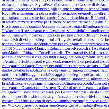
di risciacquo esterne
Ad alta posizione
A bassa e media posizione
Acces
risciacquo da incasso Sigma
Pezzi di ricambio per Cassette di risciac
risciacquo
Accessori
Rubinetti a galleggiante e batterie di scarico
Rubine
Rubinetti a galleggiante per cassette di risciacquo esterne
Rubinetti a g
galleggiante per cassette in ceramica
Pezzi di ricambio per Rubinetti a 
di scarico
Pezzi di ricambio per Batterie di scarico
Risciacquo a due qua
Risciacquo a due quantità
Accessori
Pulsanti
Adattatori
Membrane
Adduz
T
Adattatori fissi
Adattatori e collegamenti, smontabili
Chiusure
Raccord
per collegamenti
Impermeabilizzazioni per tubi e raccordi
Guarnizioni 
sistema
Kit di viti per collegamenti a flangia
Materiali di consumo
Geber
per tubi e raccordi
Disaccoppiamenti per collegamenti
Impermeabilizzaz
1.4401
Nippli da tubo
Manicotti
Riduzioni
Curve
Raccordi a T
Adattatori
tubo
Manicotti
Riduzioni
Curve
Raccordi a T
Adattatori fissi
Adattatori e
per tubi e raccordi
Fissaggi per tubi
Fissaggi per collegamenti
Guarnizio
T
Adattatori fissi
Adattatori e giunzioni, removibili
Compensatori assial
collegamenti a flangia
Fissaggi per tubi
Geberit Mapress acciaio al Car
gradi
Adattatori fissi
Adattatori e collegamenti, smontabili
Compensator
tubi e raccordi
Fissaggi per tubi
Fissaggi per collegamenti
Guarnizioni d
gradi
Adattatori fissi
Adattatori e collegamenti, smontabili
Chiusure
Rac
fissi
Adattatori e collegamenti, smontabili
Chiusure
Raccordi
Accessori 
collegamenti
Guarnizioni del sistema
Kit di viti per collegamenti a flan
collegamenti, smontabili
Accessori per Geberit Mapress CuNiFe
Guarn
ricambio per Dispositivi antiristagno
Accessori per dispositivi antirist
risciacquo da incasso con dispositivo antiristagno integrato
Accessori p
per WC con dispositivo antiristagno
Sensori
Cavi
Alimentatori
Pezzi di 