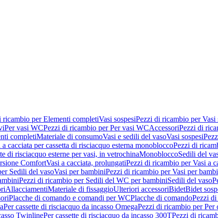
i ricambio per Elementi completi
Vasi sospesi
Pezzi di ricambio per Vasi
vi
Per vasi WC
Pezzi di ricambio per Per vasi WC
Accessori
Pezzi di ric
nti completi
Materiale di consumo
Vasi e sedili del vaso
Vasi sospesi
Pezz
 a cacciata per cassetta di risciacquo esterna monoblocco
Pezzi di ricamb
te di risciacquo esterne per vasi, in vetrochina
Monoblocco
Sedili del va
ersione Comfort
Vasi a cacciata, prolungati
Pezzi di ricambio per Vasi a c
er Sedili del vaso
Vasi per bambini
Pezzi di ricambio per Vasi per bambi
ambini
Pezzi di ricambio per Sedili del WC per bambini
Sedili del vaso
P
ri
Allacciamenti
Materiale di fissaggio
Ulteriori accessori
Bidet
Bidet sosp
ori
Placche di comando e comandi per WC
Placche di comando
Pezzi di
ma
Per cassette di risciacquo da incasso Omega
Pezzi di ricambio per Per
ncasso Twinline
Per cassette di risciacquo da incasso 300T
Pezzi di ricamb