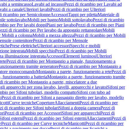
vabi a semincasso
Lavabi ad incasso
Pezzi di ricambio per Lavabi ad
vabi a canale
Ulteriori lavabi
Pezzi di ricambio per Ulteriori
di ricambio per Semicolonne
Accessori
Tappi per piletta
Materiale di
ile sottolavabo
Mobili per bagno
Mobili sottolavabo
Pezzi di ricambio
ambio per Per lavabi doppi
Piani per lavabo
Pezzi di ricambio per Piani
ezzi di ricambio per Per lavabo da appoggio rettangolare
Mobili
r Mobili a colonna
Mobili a mezza altezza
Pezzi di ricambio per Mobili
nsole contenitore
Pezzi di ricambio per Mensole
tiche
Prese elettriche
Ulteriori accessori
Specchi e mobili
zione integrata
Mobili specchio
Pezzi di ricambio per Mobili
za illuminazione integrata
Accessori
Elementi luminosi
Ulteriori
rete
Pezzi di ricambio per Montaggio a pianale, funzionamento a
funzionamento tramite generatore
Pezzi di ricambio per Montaggio a
elatore monocomando
Montaggio a parete, funzionamento a rete
Pezzi di
, funzionamento a batteria
Montaggio a parete, funzionamento tramite
di ricambio per Montaggio a parete, miscelatore a due
gli apparecchi per zona lavabo, lavelli, apparecchi e lavatoi
Sifoni per
ambio per Sifoni tubolari, modello compatto
Sifoni con tubo ad
o
Pezzi di ricambio per Sifoni a passaggio diretto per lavabo, modello
cotti
Curve tecniche
Coperture
Allacciamenti
Pezzi di ricambio per
zi di ricambio per Sifoni tubolari
Sifoni a doppia camera
Pezzi di
ori
Pezzi di ricambio per Accessori
Sifoni per apparecchi
Pezzi di
Sifoni esterni
Pezzi di ricambio per Sifoni esterni
Allacciamenti
Pezzi di
e
Pezzi di ricambio per Curve tecniche
Manicotti
Pezzi di ricambio per
richi a pavimento per docce
Pezzi di ricambio per Scarichi a