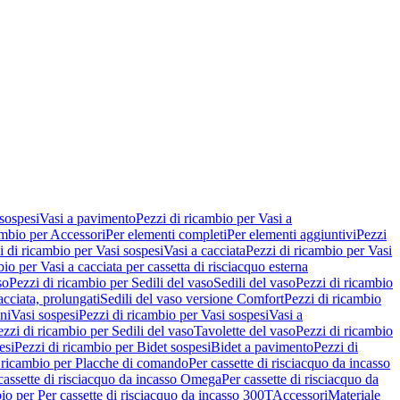
 sospesi
Vasi a pavimento
Pezzi di ricambio per Vasi a
ambio per Accessori
Per elementi completi
Per elementi aggiuntivi
Pezzi
i di ricambio per Vasi sospesi
Vasi a cacciata
Pezzi di ricambio per Vasi
io per Vasi a cacciata per cassetta di risciacquo esterna
so
Pezzi di ricambio per Sedili del vaso
Sedili del vaso
Pezzi di ricambio
acciata, prolungati
Sedili del vaso versione Comfort
Pezzi di ricambio
ni
Vasi sospesi
Pezzi di ricambio per Vasi sospesi
Vasi a
ezzi di ricambio per Sedili del vaso
Tavolette del vaso
Pezzi di ricambio
esi
Pezzi di ricambio per Bidet sospesi
Bidet a pavimento
Pezzi di
 ricambio per Placche di comando
Per cassette di risciacquo da incasso
 cassette di risciacquo da incasso Omega
Per cassette di risciacquo da
io per Per cassette di risciacquo da incasso 300T
Accessori
Materiale