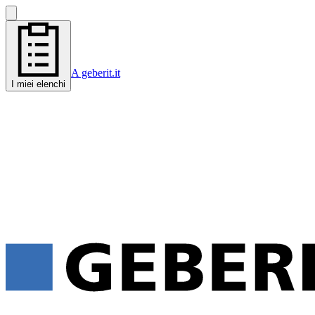
A geberit.it
I miei elenchi