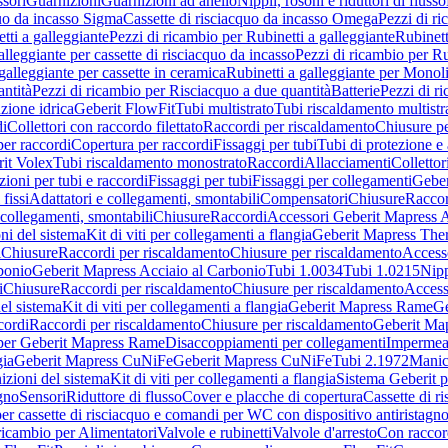
sori
Guarnizioni
Guarnizioni ad anello
Nippli, rosoni e riduttori di flusso
quo da incasso Sigma
Cassette di risciacquo da incasso Omega
Pezzi di r
tti a galleggiante
Pezzi di ricambio per Rubinetti a galleggiante
Rubinett
alleggiante per cassette di risciacquo da incasso
Pezzi di ricambio per Ru
galleggiante per cassette in ceramica
Rubinetti a galleggiante per Monol
ntità
Pezzi di ricambio per Risciacquo a due quantità
Batterie
Pezzi di r
ione idrica
Geberit FlowFit
Tubi multistrato
Tubi riscaldamento multistr
i
Collettori con raccordo filettato
Raccordi per riscaldamento
Chiusure pe
per raccordi
Copertura per raccordi
Fissaggi per tubi
Tubi di protezione e 
it Volex
Tubi riscaldamento monostrato
Raccordi
Allacciamenti
Collettor
ioni per tubi e raccordi
Fissaggi per tubi
Fissaggi per collegamenti
Geber
 fissi
Adattatori e collegamenti, smontabili
Compensatori
Chiusure
Raccor
 collegamenti, smontabili
Chiusure
Raccordi
Accessori Geberit Mapress 
ni del sistema
Kit di viti per collegamenti a flangia
Geberit Mapress The
i
Chiusure
Raccordi per riscaldamento
Chiusure per riscaldamento
Access
bonio
Geberit Mapress Acciaio al Carbonio
Tubi 1.0034
Tubi 1.0215
Nipp
i
Chiusure
Raccordi per riscaldamento
Chiusure per riscaldamento
Access
el sistema
Kit di viti per collegamenti a flangia
Geberit Mapress Rame
Ge
cordi
Raccordi per riscaldamento
Chiusure per riscaldamento
Geberit Ma
per Geberit Mapress Rame
Disaccoppiamenti per collegamenti
Impermeab
gia
Geberit Mapress CuNiFe
Geberit Mapress CuNiFe
Tubi 2.1972
Manic
izioni del sistema
Kit di viti per collegamenti a flangia
Sistema Geberit p
agno
Sensori
Riduttore di flusso
Cover e placche di copertura
Cassette di r
er cassette di risciacquo e comandi per WC con dispositivo antiristagn
ricambio per Alimentatori
Valvole e rubinetti
Valvole d'arresto
Con raccor