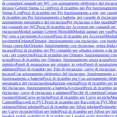
di consumo
Comandi per WC con azionamento elettronico del risciac
incasso Geberit Sigma 12 cm
Pezzi di ricambio per Per funzionamento 
Sigma 8 cm
Pezzi di ricambio per Per funzionamento a rete, per casse
di ricambio per Per funzionamento a batteria, per cassette di risciac
azionamento pneumatico del risciacquo
Per risciacquo a due quantità
P
per comandi per WC
Pezzi di ricambio per Accessori per comandi pe
risciacquo
Moduli sanitari Geberit Monolith
Moduli sanitari per vasi
Pez
Per vaso a pavimento
Accessori
Pezzi di ricambio per Accessori
Moduli 
pavimento
Orinatoi
Orinatoi, funzionamento con risciacquo, con bordo 
Senza coperchio
Orinatoi, funzionamento con risciacquo, senza brida d
incasso
Pezzi di ricambio per Per comando per orinatoi esterno o da i
con / per coperchio
Pezzi di ricambio per Orinatoi, funzionamento con 
acqua
Pezzi di ricambio per Orinatoi, funzionamento senza acqua
Senz
sintetico
Pareti di separazione per orinatoi, in vetro
Pareti di separazion
adattatori
Pezzi di ricambio per Tubi di risciacquo, curve di risciacquo 
incasso
Con azionamento elettronico del risciacquo, funzionamento a r
funzionamento a batteria
Pezzi di ricambio per Con azionamento elettr
pneumatico del risciacquo
Installazione esterna
Pezzi di ricambio per In
del risciacquo, funzionamento a batteria
Accessori
Pezzi di ricambio pe
risciacquo, curve di risciacquo e adattatori
Placche di copertura
Comand
vuotatoi
Sifoni
Curve tecniche
Pezzi di ricambio per Curve tecniche
Man
Cannotti
Raccordi in PVC
Pezzi di ricambio per Raccordi in PVC
Mors
orinatoio
Sifoni tubolari
Pezzi di ricambio per Sifoni tubolari
Prolunghe 
per Curve tecniche
Sifoni per bidet
Pezzi di ricambio per Sifoni per bid
lavabo
Lavabi
Lavabi
Pezzi di ricambio per Lavabi
Lavabi doppi
Pezzi 