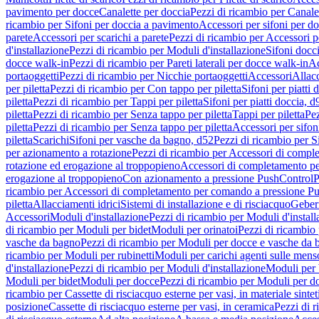
pavimento per docce
Canalette per doccia
Pezzi di ricambio per Canale
ricambio per Sifoni per doccia a pavimento
Accessori per sifoni per d
parete
Accessori per scarichi a parete
Pezzi di ricambio per Accessori pe
d'installazione
Pezzi di ricambio per Moduli d'installazione
Sifoni docci
docce walk-in
Pezzi di ricambio per Pareti laterali per docce walk-in
Ac
portaoggetti
Pezzi di ricambio per Nicchie portaoggetti
Accessori
Allac
per piletta
Pezzi di ricambio per Con tappo per piletta
Sifoni per piatti 
piletta
Pezzi di ricambio per Tappi per piletta
Sifoni per piatti doccia, d
piletta
Pezzi di ricambio per Senza tappo per piletta
Tappi per piletta
Pez
piletta
Pezzi di ricambio per Senza tappo per piletta
Accessori per sifoni
piletta
Scarichi
Sifoni per vasche da bagno, d52
Pezzi di ricambio per S
per azionamento a rotazione
Pezzi di ricambio per Accessori di compl
rotazione ed erogazione al troppopieno
Accessori di completamento pe
erogazione al troppopieno
Con azionamento a pressione PushControl
P
ricambio per Accessori di completamento per comando a pressione P
piletta
Allacciamenti idrici
Sistemi di installazione e di risciacquo
Geber
Accessori
Moduli d'installazione
Pezzi di ricambio per Moduli d'install
di ricambio per Moduli per bidet
Moduli per orinatoi
Pezzi di ricambio 
vasche da bagno
Pezzi di ricambio per Moduli per docce e vasche da
ricambio per Moduli per rubinetti
Moduli per carichi agenti sulle mens
d'installazione
Pezzi di ricambio per Moduli d'installazione
Moduli pe
Moduli per bidet
Moduli per docce
Pezzi di ricambio per Moduli per d
ricambio per Cassette di risciacquo esterne per vasi, in materiale sintet
posizione
Cassette di risciacquo esterne per vasi, in ceramica
Pezzi di r