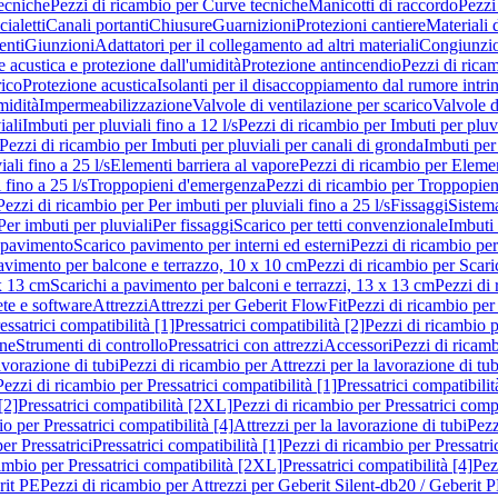
ecniche
Pezzi di ricambio per Curve tecniche
Manicotti di raccordo
Pezzi
ialetti
Canali portanti
Chiusure
Guarnizioni
Protezioni cantiere
Materiali
nti
Giunzioni
Adattatori per il collegamento ad altri materiali
Congiunzio
 acustica e protezione dall'umidità
Protezione antincendio
Pezzi di rica
rico
Protezione acustica
Isolanti per il disaccoppiamento dal rumore intri
midità
Impermeabilizzazione
Valvole di ventilazione per scarico
Valvole d
iali
Imbuti per pluviali fino a 12 l/s
Pezzi di ricambio per Imbuti per pluvi
Pezzi di ricambio per Imbuti per pluviali per canali di gronda
Imbuti per 
ali fino a 25 l/s
Elementi barriera al vapore
Pezzi di ricambio per Elemen
 fino a 25 l/s
Troppopieni d'emergenza
Pezzi di ricambio per Troppopie
Pezzi di ricambio per Per imbuti per pluviali fino a 25 l/s
Fissaggi
Sistem
Per imbuti per pluviali
Per fissaggi
Scarico per tetti convenzionale
Imbuti 
 pavimento
Scarico pavimento per interni ed esterni
Pezzi di ricambio per
pavimento per balcone e terrazzo, 10 x 10 cm
Pezzi di ricambio per Scari
x 13 cm
Scarichi a pavimento per balconi e terrazzi, 13 x 13 cm
Pezzi di 
ete e software
Attrezzi
Attrezzi per Geberit FlowFit
Pezzi di ricambio per
ssatrici compatibilità [1]
Pressatrici compatibilità [2]
Pezzi di ricambio p
one
Strumenti di controllo
Pressatrici con attrezzi
Accessori
Pezzi di ricam
avorazione di tubi
Pezzi di ricambio per Attrezzi per la lavorazione di tub
Pezzi di ricambio per Pressatrici compatibilità [1]
Pressatrici compatibilit
[2]
Pressatrici compatibilità [2XL]
Pezzi di ricambio per Pressatrici comp
o per Pressatrici compatibilità [4]
Attrezzi per la lavorazione di tubi
Pezz
er Pressatrici
Pressatrici compatibilità [1]
Pezzi di ricambio per Pressatric
ambio per Pressatrici compatibilità [2XL]
Pressatrici compatibilità [4]
Pez
rit PE
Pezzi di ricambio per Attrezzi per Geberit Silent-db20 / Geberit 