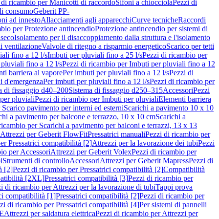
 di ricambio per Manicotti di raccordo
Sifoni a chiocciola
Pezzi di
 di consumo
Geberit PP-
ni ad innesto
Allacciamenti agli apparecchi
Curve tecniche
Raccordi
mbio per Protezione antincendio
Protezione antincendio per sistemi di
nseco
Isolamento per il disaccoppiamento dalla struttura e l'isolamento
i ventilazione
Valvole di ritegno a risparmio energetico
Scarico per tetti
ali fino a 12 l/s
Imbuti per pluviali fino a 25 l/s
Pezzi di ricambio per
pluviali fino a 12 l/s
Pezzi di ricambio per Imbuti per pluviali fino a 12
ti barriera al vapore
Per imbuti per pluviali fino a 12 l/s
Pezzi di
ni d'emergenza
Per imbuti per pluviali fino a 12 l/s
Pezzi di ricambio per
a di fissaggio d40–200
Sistema di fissaggio d250–315
Accessori
Pezzi
per pluviali
Pezzi di ricambio per Imbuti per pluviali
Elementi barriera
 Scarico pavimento per interni ed esterni
Scarichi a pavimento 10 x 10
chi a pavimento per balcone e terrazzo, 10 x 10 cm
Scarichi a
ricambio per Scarichi a pavimento per balconi e terrazzi, 13 x 13
 Attrezzi per Geberit FlowFit
Pressatrici manuali
Pezzi di ricambio per
er Pressatrici compatibilità [2]
Attrezzi per la lavorazione dei tubi
Pezzi
bio per Accessori
Attrezzi per Geberit Volex
Pezzi di ricambio per
i
Strumenti di controllo
Accessori
Attrezzi per Geberit Mapress
Pezzi di
à [2]
Pezzi di ricambio per Pressatrici compatibilità [2]
Compatibilità
atibilità [2XL]
Pressatrici compatibilità [3]
Pezzi di ricambio per
i di ricambio per Attrezzi per la lavorazione di tubi
Tappi prova
i compatibilità [1]
Pressatrici compatibilità [2]
Pezzi di ricambio per
zi di ricambio per Pressatrici compatibilità [4]
Per sistemi di pannelli
PE
Attrezzi per saldatura elettrica
Pezzi di ricambio per Attrezzi per