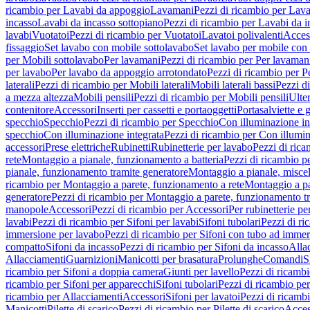
ricambio per Lavabi da appoggio
Lavamani
Pezzi di ricambio per Lav
incasso
Lavabi da incasso sottopiano
Pezzi di ricambio per Lavabi da i
lavabi
Vuotatoi
Pezzi di ricambio per Vuotatoi
Lavatoi polivalenti
Acces
fissaggio
Set lavabo con mobile sottolavabo
Set lavabo per mobile con
per Mobili sottolavabo
Per lavamani
Pezzi di ricambio per Per lavaman
per lavabo
Per lavabo da appoggio arrotondato
Pezzi di ricambio per P
laterali
Pezzi di ricambio per Mobili laterali
Mobili laterali bassi
Pezzi di
a mezza altezza
Mobili pensili
Pezzi di ricambio per Mobili pensili
Ulte
contenitore
Accessori
Inserti per cassetti e portaoggetti
Portasalviette e 
specchio
Specchio
Pezzi di ricambio per Specchio
Con illuminazione in
specchio
Con illuminazione integrata
Pezzi di ricambio per Con illumin
accessori
Prese elettriche
Rubinetti
Rubinetterie per lavabo
Pezzi di rica
rete
Montaggio a pianale, funzionamento a batteria
Pezzi di ricambio p
pianale, funzionamento tramite generatore
Montaggio a pianale, misc
ricambio per Montaggio a parete, funzionamento a rete
Montaggio a pa
generatore
Pezzi di ricambio per Montaggio a parete, funzionamento t
manopole
Accessori
Pezzi di ricambio per Accessori
Per rubinetterie pe
lavabi
Pezzi di ricambio per Sifoni per lavabi
Sifoni tubolari
Pezzi di ri
immersione per lavabo
Pezzi di ricambio per Sifoni con tubo ad immer
compatto
Sifoni da incasso
Pezzi di ricambio per Sifoni da incasso
Alla
Allacciamenti
Guarnizioni
Manicotti per brasatura
Prolunghe
Comandi
S
ricambio per Sifoni a doppia camera
Giunti per lavello
Pezzi di ricambi
ricambio per Sifoni per apparecchi
Sifoni tubolari
Pezzi di ricambio per
ricambio per Allacciamenti
Accessori
Sifoni per lavatoi
Pezzi di ricambi
Manicotti
Pilette di scarico
Pezzi di ricambio per Pilette di scarico
Acces