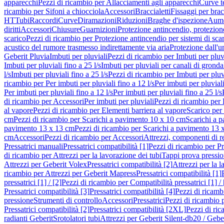
apparecchi
Pezzi di ricambio per Allacciamenti agli apparecchi
Curve t
ricambio per Sifoni a chiocciola
Accessori
Braccialetti
Fissaggi per bracc
HT
Tubi
Raccordi
Curve
Diramazioni
Riduzioni
Braghe d'ispezione
Aume
diritti
Accessori
Chiusure
Guarnizioni
Protezione antincendio, protezione
scarico
Pezzi di ricambio per Protezione antincendio per sistemi di sca
acustico del rumore trasmesso indirettamente via aria
Protezione dall'u
Geberit Pluvia
Imbuti per pluviali
Pezzi di ricambio per Imbuti per pluv
Imbuti per pluviali fino a 25 l/s
Imbuti per pluviali per canali di gronda
l/s
Imbuti per pluviali fino a 25 l/s
Pezzi di ricambio per Imbuti per pluvi
ricambio per Per imbuti per pluviali fino a 12 l/s
Per imbuti per pluviali
Per imbuti per pluviali fino a 12 l/s
Per imbuti per pluviali fino a 25 l/s
di ricambio per Accessori
Per imbuti per pluviali
Pezzi di ricambio per 
al vapore
Pezzi di ricambio per Elementi barriera al vapore
Scarico per
cm
Pezzi di ricambio per Scarichi a pavimento 10 x 10 cm
Scarichi a 
pavimento 13 x 13 cm
Pezzi di ricambio per Scarichi a pavimento 13 
cm
Accessori
Pezzi di ricambio per Accessori
Attrezzi, componenti di r
Pressatrici manuali
Pressatrici compatibilità [1]
Pezzi di ricambio per Pre
di ricambio per Attrezzi per la lavorazione dei tubi
Tappi prova pressi
Attrezzi per Geberit Volex
Pressatrici compatibilità [2]
Attrezzi per la l
ricambio per Attrezzi per Geberit Mapress
Pressatrici compatibilità [1]
pressatrici [1] / [2]
Pezzi di ricambio per Compatibilità pressatrici [1] / 
Pressatrici compatibilità [3]
Pressatrici compatibilità [4]
Pezzi di ricambi
pressione
Strumenti di controllo
Accessori
Pressatrici
Pezzi di ricambio p
Pressatrici compatibilità [2]
Pressatrici compatibilità [2XL]
Pezzi di ric
radianti Geberit
Srotolatori tubi
Attrezzi per Geberit Silent-db20 / Gebe