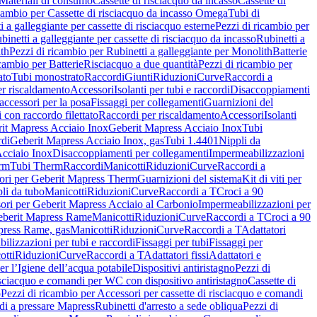
Materiali di consumo
Cassette di risciacquo da incasso
Cassette di
icambio per Cassette di risciacquo da incasso Omega
Tubi di
i a galleggiante per cassette di risciacquo esterne
Pezzi di ricambio per
binetti a galleggiante per cassette di risciacquo da incasso
Rubinetti a
ith
Pezzi di ricambio per Rubinetti a galleggiante per Monolith
Batterie
icambio per Batterie
Risciacquo a due quantità
Pezzi di ricambio per
ato
Tubi monostrato
Raccordi
Giunti
Riduzioni
Curve
Raccordi a
r riscaldamento
Accessori
Isolanti per tubi e raccordi
Disaccoppiamenti
accessori per la posa
Fissaggi per collegamenti
Guarnizioni del
i con raccordo filettato
Raccordi per riscaldamento
Accessori
Isolanti
it Mapress Acciaio Inox
Geberit Mapress Acciaio Inox
Tubi
di
Geberit Mapress Acciaio Inox, gas
Tubi 1.4401
Nippli da
Acciaio Inox
Disaccoppiamenti per collegamenti
Impermeabilizzazioni
rm
Tubi Therm
Raccordi
Manicotti
Riduzioni
Curve
Raccordi a
ori per Geberit Mapress Therm
Guarnizioni del sistema
Kit di viti per
li da tubo
Manicotti
Riduzioni
Curve
Raccordi a T
Croci a 90
ori per Geberit Mapress Acciaio al Carbonio
Impermeabilizzazioni per
berit Mapress Rame
Manicotti
Riduzioni
Curve
Raccordi a T
Croci a 90
press Rame, gas
Manicotti
Riduzioni
Curve
Raccordi a T
Adattatori
ilizzazioni per tubi e raccordi
Fissaggi per tubi
Fissaggi per
otti
Riduzioni
Curve
Raccordi a T
Adattatori fissi
Adattatori e
er l’Igiene dell’acqua potabile
Dispositivi antiristagno
Pezzi di
isciacquo e comandi per WC con dispositivo antiristagno
Cassette di
o
Pezzi di ricambio per Accessori per cassette di risciacquo e comandi
di a pressare Mapress
Rubinetti d'arresto a sede obliqua
Pezzi di