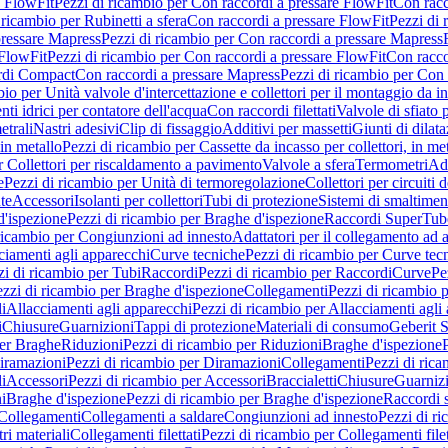
e FlowFit
Pezzi di ricambio per Con raccordi a pressare FlowFit
Con racc
 ricambio per Rubinetti a sfera
Con raccordi a pressare FlowFit
Pezzi di 
pressare Mapress
Pezzi di ricambio per Con raccordi a pressare Mapress
 FlowFit
Pezzi di ricambio per Con raccordi a pressare FlowFit
Con racco
ordi Compact
Con raccordi a pressare Mapress
Pezzi di ricambio per Con 
io per Unità valvole d'intercettazione e collettori per il montaggio da i
ti idrici per contatore dell'acqua
Con raccordi filettati
Valvole di sfiato 
etrali
Nastri adesivi
Clip di fissaggio
Additivi per massetti
Giunti di dilat
 in metallo
Pezzi di ricambio per Cassette da incasso per collettori, in me
r Collettori per riscaldamento a pavimento
Valvole a sfera
Termometri
Ada
e
Pezzi di ricambio per Unità di termoregolazione
Collettori per circuiti d
te
Accessori
Isolanti per collettori
Tubi di protezione
Sistemi di smaltiment
d'ispezione
Pezzi di ricambio per Braghe d'ispezione
Raccordi SuperTub
ricambio per Congiunzioni ad innesto
Adattatori per il collegamento ad al
ciamenti agli apparecchi
Curve tecniche
Pezzi di ricambio per Curve tec
zi di ricambio per Tubi
Raccordi
Pezzi di ricambio per Raccordi
Curve
Pe
zzi di ricambio per Braghe d'ispezione
Collegamenti
Pezzi di ricambio 
li
Allacciamenti agli apparecchi
Pezzi di ricambio per Allacciamenti agli
i
Chiusure
Guarnizioni
Tappi di protezione
Materiali di consumo
Geberit S
per Braghe
Riduzioni
Pezzi di ricambio per Riduzioni
Braghe d'ispezione
iramazioni
Pezzi di ricambio per Diramazioni
Collegamenti
Pezzi di ric
li
Accessori
Pezzi di ricambio per Accessori
Braccialetti
Chiusure
Guarniz
i
Braghe d'ispezione
Pezzi di ricambio per Braghe d'ispezione
Raccordi s
 Collegamenti
Collegamenti a saldare
Congiunzioni ad innesto
Pezzi di r
ri materiali
Collegamenti filettati
Pezzi di ricambio per Collegamenti filet