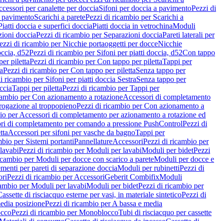
cessori per canalette per doccia
Sifoni per doccia a pavimento
Pezzi di
a pavimento
Scarichi a parete
Pezzi di ricambio per Scarichi a
iatti doccia e superfici doccia
Piatti doccia in vetrochina
Moduli
zioni doccia
Pezzi di ricambio per Separazioni doccia
Pareti laterali per
ezzi di ricambio per Nicchie portaoggetti per docce
Nicchie
occia, d52
Pezzi di ricambio per Sifoni per piatti doccia, d52
Con tappo
er piletta
Pezzi di ricambio per Con tappo per piletta
Tappi per
a
Pezzi di ricambio per Con tappo per piletta
Senza tappo per
i ricambio per Sifoni per piatti doccia Sestra
Senza tappo per
ccia
Tappi per piletta
Pezzi di ricambio per Tappi per
icambio per Con azionamento a rotazione
Accessori di completamento
rogazione al troppopieno
Pezzi di ricambio per Con azionamento a
bio per Accessori di completamento per azionamento a rotazione ed
ri di completamento per comando a pressione PushControl
Pezzi di
tta
Accessori per sifoni per vasche da bagno
Tappi per
mbio per Sistemi portanti
Pannellature
Accessori
Pezzi di ricambio per
lavabi
Pezzi di ricambio per Moduli per lavabi
Moduli per bidet
Pezzi
icambio per Moduli per docce con scarico a parete
Moduli per docce e
menti per pareti di separazione doccia
Moduli per rubinetti
Pezzi di
ori
Pezzi di ricambio per Accessori
Geberit Combifix
Moduli
cambio per Moduli per lavabi
Moduli per bidet
Pezzi di ricambio per
assette di risciacquo esterne per vasi, in materiale sintetico
Pezzi di
edia posizione
Pezzi di ricambio per A bassa e media
cco
Pezzi di ricambio per Monoblocco
Tubi di risciacquo per cassette