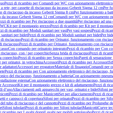
quo
Pezzi di ricambio per Comandi per WC con azionamento elettronico 
a rete, per cassette di risciacquo da incasso Geberit Sigma 12 cm
Per fu
tte di risciacquo da incasso Geberit Sigma 8 cm
Per funzionamento a batt
quo da incasso Geberit Sigma 12 cm
Comandi per WC con azionamento pne
ezzi di ricambio per Per risciacquo a due quantità
Per risciacquo ad una 
r WC
Kit per il montaggio grezzo
Pezzi di ricambio per Kit per il montag
zi di ricambio per Moduli sanitari per vasi
Per vasi sospesi
Pezzi di rica
sanitari per bidet
Pezzi di ricambio per Moduli sanitari per bidet
Per bid
di risciacquo
Pezzi di ricambio per Orinatoi, funzionamento con risciac
i risciacquo
Pezzi di ricambio per Orinatoi, funzionamento con risciacq
ncasso
Con comando per orinatoio integrato
Pezzi di ricambio per Con co
risciacquo, con / per coperchio
Senza brida di risciacquo
Pezzi di ricam
a coperchio
Pezzi di ricambio per Senza coperchio
Pareti di separazione 
e per orinatoi, in vetrochina
Accessori
Pezzi di ricambio per Accessori
Si
e adattatori
Accessori per erogatore
Materiale di fissaggio
Comandi per or
ete
Pezzi di ricambio per Con azionamento elettronico del risciacquo, f
onico del risciacquo, funzionamento a batteria
Con azionamento pneumat
stallazione esterna
Con azionamento elettronico del risciacquo, funziona
r Accessori
Kit per il montaggio grezzo e kit di adattamento
Pezzi di ric
i d’uso
Allacciamenti agli apparecchi per vasi, orinatoi e bidet
Sifoni pe
icotti
Pezzi di ricambio per Manicotti
Set per allacciamento
Pezzi di ric
etti e cappucci di copertura
Sifoni per orinatoi
Pezzi di ricambio per Sifo
del tubo di risciacquo e del cannotto
Pezzi di ricambio per Prolunghe de
et
Sifoni tubolari
Pezzi di ricambio per Sifoni tubolari
Manicotti
Curve te
di ricambio per Lavabi doppi
Lavabi per mobili sottolavabo
Pezzi di rica