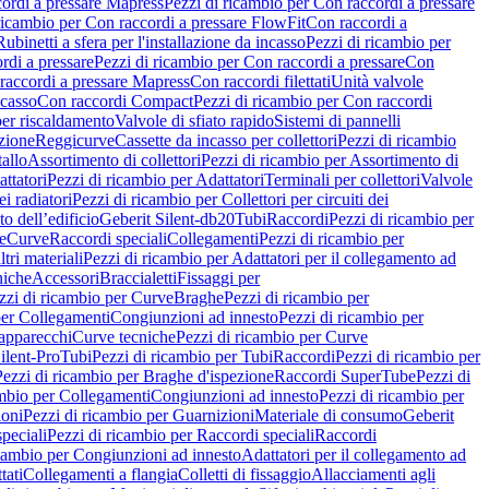
ordi a pressare Mapress
Pezzi di ricambio per Con raccordi a pressare
ricambio per Con raccordi a pressare FlowFit
Con raccordi a
Rubinetti a sfera per l'installazione da incasso
Pezzi di ricambio per
rdi a pressare
Pezzi di ricambio per Con raccordi a pressare
Con
raccordi a pressare Mapress
Con raccordi filettati
Unità valvole
ncasso
Con raccordi Compact
Pezzi di ricambio per Con raccordi
per riscaldamento
Valvole di sfiato rapido
Sistemi di pannelli
azione
Reggicurve
Cassette da incasso per collettori
Pezzi di ricambio
tallo
Assortimento di collettori
Pezzi di ricambio per Assortimento di
ttatori
Pezzi di ricambio per Adattatori
Terminali per collettori
Valvole
ei radiatori
Pezzi di ricambio per Collettori per circuiti dei
o dell’edificio
Geberit Silent-db20
Tubi
Raccordi
Pezzi di ricambio per
e
Curve
Raccordi speciali
Collegamenti
Pezzi di ricambio per
tri materiali
Pezzi di ricambio per Adattatori per il collegamento ad
niche
Accessori
Braccialetti
Fissaggi per
zzi di ricambio per Curve
Braghe
Pezzi di ricambio per
per Collegamenti
Congiunzioni ad innesto
Pezzi di ricambio per
 apparecchi
Curve tecniche
Pezzi di ricambio per Curve
ilent-Pro
Tubi
Pezzi di ricambio per Tubi
Raccordi
Pezzi di ricambio per
Pezzi di ricambio per Braghe d'ispezione
Raccordi SuperTube
Pezzi di
ambio per Collegamenti
Congiunzioni ad innesto
Pezzi di ricambio per
ioni
Pezzi di ricambio per Guarnizioni
Materiale di consumo
Geberit
peciali
Pezzi di ricambio per Raccordi speciali
Raccordi
icambio per Congiunzioni ad innesto
Adattatori per il collegamento ad
tati
Collegamenti a flangia
Colletti di fissaggio
Allacciamenti agli