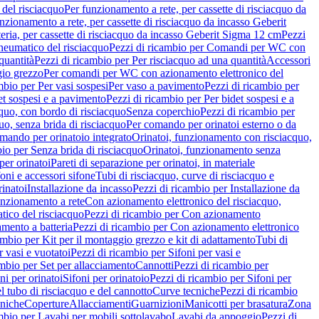
del risciacquo
Per funzionamento a rete, per cassette di risciacquo da
nzionamento a rete, per cassette di risciacquo da incasso Geberit
eria, per cassette di risciacquo da incasso Geberit Sigma 12 cm
Pezzi
umatico del risciacquo
Pezzi di ricambio per Comandi per WC con
quantità
Pezzi di ricambio per Per risciacquo ad una quantità
Accessori
gio grezzo
Per comandi per WC con azionamento elettronico del
mbio per Per vasi sospesi
Per vaso a pavimento
Pezzi di ricambio per
et sospesi e a pavimento
Pezzi di ricambio per Per bidet sospesi e a
quo, con bordo di risciacquo
Senza coperchio
Pezzi di ricambio per
uo, senza brida di risciacquo
Per comando per orinatoi esterno o da
mando per orinatoio integrato
Orinatoi, funzionamento con risciacquo,
bio per Senza brida di risciacquo
Orinatoi, funzionamento senza
per orinatoi
Pareti di separazione per orinatoi, in materiale
foni e accessori sifone
Tubi di risciacquo, curve di risciacquo e
inatoi
Installazione da incasso
Pezzi di ricambio per Installazione da
unzionamento a rete
Con azionamento elettronico del risciacquo,
ico del risciacquo
Pezzi di ricambio per Con azionamento
mento a batteria
Pezzi di ricambio per Con azionamento elettronico
ambio per Kit per il montaggio grezzo e kit di adattamento
Tubi di
r vasi e vuotatoi
Pezzi di ricambio per Sifoni per vasi e
ambio per Set per allacciamento
Cannotti
Pezzi di ricambio per
ni per orinatoi
Sifoni per orinatoio
Pezzi di ricambio per Sifoni per
l tubo di risciacquo e del cannotto
Curve tecniche
Pezzi di ricambio
cniche
Coperture
Allacciamenti
Guarnizioni
Manicotti per brasatura
Zona
mbio per Lavabi per mobili sottolavabo
Lavabi da appoggio
Pezzi di