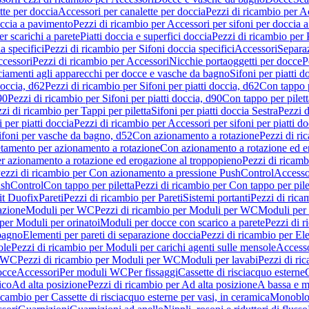
tte per doccia
Accessori per canalette per doccia
Pezzi di ricambio per Ac
occia a pavimento
Pezzi di ricambio per Accessori per sifoni per doccia 
r scarichi a parete
Piatti doccia e superfici doccia
Pezzi di ricambio per P
a specifici
Pezzi di ricambio per Sifoni doccia specifici
Accessori
Separa
cessori
Pezzi di ricambio per Accessori
Nicchie portaoggetti per docce
P
ciamenti agli apparecchi per docce e vasche da bagno
Sifoni per piatti d
doccia, d62
Pezzi di ricambio per Sifoni per piatti doccia, d62
Con tappo p
90
Pezzi di ricambio per Sifoni per piatti doccia, d90
Con tappo per pilett
zi di ricambio per Tappi per piletta
Sifoni per piatti doccia Sestra
Pezzi d
 per piatti doccia
Pezzi di ricambio per Accessori per sifoni per piatti do
ifoni per vasche da bagno, d52
Con azionamento a rotazione
Pezzi di r
etamento per azionamento a rotazione
Con azionamento a rotazione ed e
r azionamento a rotazione ed erogazione al troppopieno
Pezzi di ricam
ezzi di ricambio per Con azionamento a pressione PushControl
Accesso
ushControl
Con tappo per piletta
Pezzi di ricambio per Con tappo per pile
it Duofix
Pareti
Pezzi di ricambio per Pareti
Sistemi portanti
Pezzi di rica
azione
Moduli per WC
Pezzi di ricambio per Moduli per WC
Moduli per 
per Moduli per orinatoi
Moduli per docce con scarico a parete
Pezzi di r
 bagno
Elementi per pareti di separazione doccia
Pezzi di ricambio per Ele
ole
Pezzi di ricambio per Moduli per carichi agenti sulle mensole
Access
r WC
Pezzi di ricambio per Moduli per WC
Moduli per lavabi
Pezzi di ri
occe
Accessori
Per moduli WC
Per fissaggi
Cassette di risciacquo esterne
C
ico
Ad alta posizione
Pezzi di ricambio per Ad alta posizione
A bassa e m
icambio per Cassette di risciacquo esterne per vasi, in ceramica
Monoblo