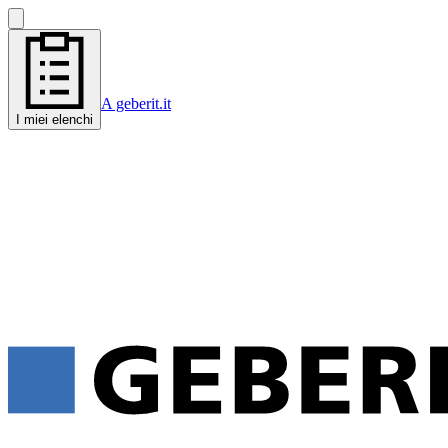
A geberit.it
I miei elenchi