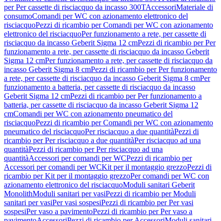
per Per cassette di risciacquo da incasso 300T
Accessori
Materiale di
consumo
Comandi per WC con azionamento elettronico del
risciacquo
Pezzi di ricambio per Comandi per WC con azionamento
elettronico del risciacquo
Per funzionamento a rete, per cassette di
risciacquo da incasso Geberit Sigma 12 cm
Pezzi di ricambio per Per
funzionamento a rete, per cassette di risciacquo da incasso Geberit
Sigma 12 cm
Per funzionamento a rete, per cassette di risciacquo da
incasso Geberit Sigma 8 cm
Pezzi di ricambio per Per funzionamento
a rete, per cassette di risciacquo da incasso Geberit Sigma 8 cm
Per
funzionamento a batteria, per cassette di risciacquo da incasso
Geberit Sigma 12 cm
Pezzi di ricambio per Per funzionamento a
batteria, per cassette di risciacquo da incasso Geberit Sigma 12
cm
Comandi per WC con azionamento pneumatico del
risciacquo
Pezzi di ricambio per Comandi per WC con azionamento
pneumatico del risciacquo
Per risciacquo a due quantità
Pezzi di
ricambio per Per risciacquo a due quantità
Per risciacquo ad una
quantità
Pezzi di ricambio per Per risciacquo ad una
quantità
Accessori per comandi per WC
Pezzi di ricambio per
Accessori per comandi per WC
Kit per il montaggio grezzo
Pezzi di
ricambio per Kit per il montaggio grezzo
Per comandi per WC con
azionamento elettronico del risciacquo
Moduli sanitari Geberit
Monolith
Moduli sanitari per vasi
Pezzi di ricambio per Moduli
sanitari per vasi
Per vasi sospesi
Pezzi di ricambio per Per vasi
sospesi
Per vaso a pavimento
Pezzi di ricambio per Per vaso a
pavimento
Accessori
Pezzi di ricambio per Accessori
Moduli sanitari