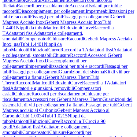
monostrato
Raccordi
Allacciamenti
Collettori con raccordo
filettato
Raccordi per riscaldamento
Accessori
Isolanti per tubi e
raccordi
Disaccoppiamenti per collegamenti
Impermeabilizzazioni per
tubi e raccordi
Fissaggi per tubi
Fissaggi per collegamenti
Geberit
Mapress Acciaio Inox
Geberit Mapress Acciaio Inox
Tubi
1.4401
Nippli da tubo
Manicotti
Riduzioni
Curve
Raccordi a
T
Adattatori fissi
Adattatori e collegamenti,
smontabili
Compensatori
Chiusure
Raccordi
Geberit Mapress Acciaio
Inox, gas
Tubi 1.4401
Nippli da
tubo
Manicotti
Riduzioni
Curve
Raccordi a T
Adattatori fissi
Adattatori
e collegamenti, smontabili
Chiusure
Raccordi
Accessori Geberit
Mapress Acciaio Inox
Disaccoppiamenti per
collegamenti
Impermeabilizzazioni per tubi e raccordi
Fissaggi per
tubi
Fissaggi per collegamenti
Guarnizioni del sistema
Kit di viti per
collegamenti a flangia
Geberit Mapress Therm
Tubi
Therm
Raccordi
Manicotti
Riduzioni
Curve
Raccordi a T
Adattatori
fissi
Adattatori e giunzioni, removibili
Compensatori
assiali
Chiusure
Raccordi per riscaldamento
Chiusure per
riscaldamento
Accessori per Geberit Mapress Therm
Guarnizioni del
sistema
Kit di viti per collegamenti a flangia
Fissaggi per tubi
Geberit
Mapress acciaio al Carbonio
Geberit Mapress Acciaio al
Carbonio
Tubi 1.0034
Tubi 1.0215
Nippli da
tubo
Manicotti
Riduzioni
Curve
Raccordi a T
Croci a 90
gradi
Adattatori fissi
Adattatori e collegamenti,
smontabili
Compensatori
Chiusure
Raccordi per