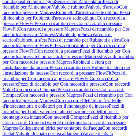
con dispositivo antiristagno
Sensori
Cavi
Alimentatori
Pezzi di
ricambio per Alimentatori
Valvole e rubinetti
Valvole d'arresto
Con
raccordi a pressare Mapress
Rubinetti d'arresto a sede obliqua
Pezzi
di ricambio per Rubinetti d'arresto a sede obliqua
Con raccordi a
pressare FlowFit
Pezzi di ricambio per Con raccordi a pressare
FlowFit
Con raccordi a pressare Mapress
Pezzi di ricambio per Con
raccordi a pressare Mapress
Valvole di prelievo
Valvole di
scarico
Rubinetti a sfera
Pezzi di ricambio per Rubinetti a sfera
Con
raccordi a pressare FlowFit
Pezzi di ricambio per Con raccordi a
pressare FlowFit
Con raccordi a pressare
Pezzi di ricambio per Con
raccordi a pressare
Con raccordi a pressare Mapress
Pezzi di ricambio
per Con raccordi a pressare Mapress
Rubinetti a sfera per
l'installazione da incasso
Pezzi di ricambio per Rubinetti a sfera per
l'installazione da incasso
Con raccordi a pressare FlowFit
Pezzi di
ricambio per Con raccordi a pressare FlowFit
Con raccordi a
pressare
Pezzi di ricambio per Con raccordi a pressare
Con raccordi
Volex
Con raccordi Compact
Pezzi di ricambio per Con raccordi
Compact
Con raccordi a pressare Mapress
Pezzi di ricambio per Con
raccordi a pressare Mapress
Con raccordi filettati
Unità valvole
d'intercettazione e collettori per il montaggio da incasso
Pezzi di
ricambio per Unità valvole d'intercettazione e collettori per il
montaggio da incasso
Con raccordi Compact
Pezzi di ricambio per
Con raccordi Compact
Valvole di ritegno
Con raccordi a pressare
Mapress
Collegamenti idrici per contatore dell'acqua
Con raccordi
filettati
Valvole di sfiato per riscaldamento
Valvole di sfiato