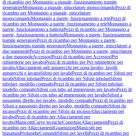
di ricambio per Montaggio a pianale, funzionamento tramite
generatore
Montaggio a pianale, miscelatore monocomando
Pezzi di
ricambio per Montaggio a pianale, miscelatore
monocomando
Montaggio a parete, funzionamento a rete
Pezzi di
ricambio per Montaggio a parete, funzionamento a rete
Montaggio a
parete, funzionamento a batteria
Pezzi di ricambio per Montaggio a
parete, funzionamento a batteria
Montaggio a parete, funzionamento
tramite generatore
Pezzi di ricambio per Montaggio a parete,
funzionamento tramite generatore
Montaggio a parete, miscelatore a
due manopole
Pezzi di ricambio per Montaggio a parete, miscelatore
a due manopole
Accessori
Pezzi di ricambio per Accessori
Per
rubinetterie per lavabo
Pezzi di ricambio per Per rubinetterie per
lavabo
Allacciamenti agli apparecchi per zona lavabo, lavelli,
apparecchi e lavatoi
Sifoni per lavabi
Pezzi di ricambio per Sifoni per
lavabi
Sifoni tubolari
Pezzi di ricambio per Sifoni tubolari
Sifoni
tubolari, modello compatto
Pezzi di ricambio per Sifoni tubolari,
modello compatto
Sifoni con tubo ad immersione per lavabo
Pezzi di
ricambio per Sifoni con tubo ad immersione per lavabo
Sifoni a
passaggio diretto per lavabo, modello compatto
Pezzi di ricambio per
Sifoni a passaggio diretto per lavabo, modello compatto
Sifoni da
incasso
Pezzi di ricambio per Sifoni da incasso
Allacciamenti per
lavabo
Pezzi di ricambio per Allacciamenti per
lavabo
Manicotti
Curve tecniche
Coperture
Allacciamenti
Pezzi di
ricambio per Allacciamenti
Guarnizioni
Manicotti per
brasatura
Prolunghe
Comandi
Sifoni per lavelli
Pezzi di ricambio per