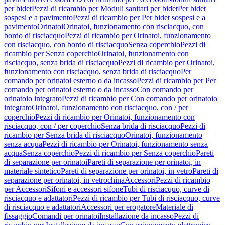
per bidet
Pezzi di ricambio per Moduli sanitari per bidet
Per bidet
sospesi e a pavimento
Pezzi di ricambio per Per bidet sospesi e a
pavimento
Orinatoi
Orinatoi, funzionamento con risciacquo, con
bordo di risciacquo
Pezzi di ricambio per Orinatoi, funzionamento
con risciacquo, con bordo di risciacquo
Senza coperchio
Pezzi di
ricambio per Senza coperchio
Orinatoi, funzionamento con
risciacquo, senza brida di risciacquo
Pezzi di ricambio per Orinatoi,
funzionamento con risciacquo, senza brida di risciacquo
Per
comando per orinatoi esterno o da incasso
Pezzi di ricambio per Per
comando per orinatoi esterno o da incasso
Con comando per
orinatoio integrato
Pezzi di ricambio per Con comando per orinatoio
integrato
Orinatoi, funzionamento con risciacquo, con / per
coperchio
Pezzi di ricambio per Orinatoi, funzionamento con
risciacquo, con / per coperchio
Senza brida di risciacquo
Pezzi di
ricambio per Senza brida di risciacquo
Orinatoi, funzionamento
senza acqua
Pezzi di ricambio per Orinatoi, funzionamento senza
acqua
Senza coperchio
Pezzi di ricambio per Senza coperchio
Pareti
di separazione per orinatoi
Pareti di separazione per orinatoi, in
materiale sintetico
Pareti di separazione per orinatoi, in vetro
Pareti di
separazione per orinatoi, in vetrochina
Accessori
Pezzi di ricambio
per Accessori
Sifoni e accessori sifone
Tubi di risciacquo, curve di
risciacquo e adattatori
Pezzi di ricambio per Tubi di risciacquo, curve
di risciacquo e adattatori
Accessori per erogatore
Materiale di
fissaggio
Comandi per orinatoi
Installazione da incasso
Pezzi di