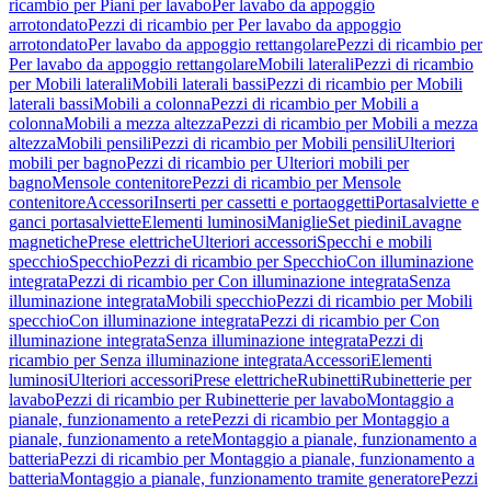
ricambio per Piani per lavabo
Per lavabo da appoggio
arrotondato
Pezzi di ricambio per Per lavabo da appoggio
arrotondato
Per lavabo da appoggio rettangolare
Pezzi di ricambio per
Per lavabo da appoggio rettangolare
Mobili laterali
Pezzi di ricambio
per Mobili laterali
Mobili laterali bassi
Pezzi di ricambio per Mobili
laterali bassi
Mobili a colonna
Pezzi di ricambio per Mobili a
colonna
Mobili a mezza altezza
Pezzi di ricambio per Mobili a mezza
altezza
Mobili pensili
Pezzi di ricambio per Mobili pensili
Ulteriori
mobili per bagno
Pezzi di ricambio per Ulteriori mobili per
bagno
Mensole contenitore
Pezzi di ricambio per Mensole
contenitore
Accessori
Inserti per cassetti e portaoggetti
Portasalviette e
ganci portasalviette
Elementi luminosi
Maniglie
Set piedini
Lavagne
magnetiche
Prese elettriche
Ulteriori accessori
Specchi e mobili
specchio
Specchio
Pezzi di ricambio per Specchio
Con illuminazione
integrata
Pezzi di ricambio per Con illuminazione integrata
Senza
illuminazione integrata
Mobili specchio
Pezzi di ricambio per Mobili
specchio
Con illuminazione integrata
Pezzi di ricambio per Con
illuminazione integrata
Senza illuminazione integrata
Pezzi di
ricambio per Senza illuminazione integrata
Accessori
Elementi
luminosi
Ulteriori accessori
Prese elettriche
Rubinetti
Rubinetterie per
lavabo
Pezzi di ricambio per Rubinetterie per lavabo
Montaggio a
pianale, funzionamento a rete
Pezzi di ricambio per Montaggio a
pianale, funzionamento a rete
Montaggio a pianale, funzionamento a
batteria
Pezzi di ricambio per Montaggio a pianale, funzionamento a
batteria
Montaggio a pianale, funzionamento tramite generatore
Pezzi