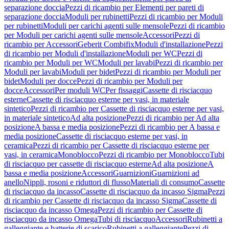
separazione doccia
Pezzi di ricambio per Elementi per pareti di
separazione doccia
Moduli per rubinetti
Pezzi di ricambio per Moduli
per rubinetti
Moduli per carichi agenti sulle mensole
Pezzi di ricambio
per Moduli per carichi agenti sulle mensole
Accessori
Pezzi di
ricambio per Accessori
Geberit Combifix
Moduli d'installazione
Pezzi
di ricambio per Moduli d'installazione
Moduli per WC
Pezzi di
ricambio per Moduli per WC
Moduli per lavabi
Pezzi di ricambio per
Moduli per lavabi
Moduli per bidet
Pezzi di ricambio per Moduli per
bidet
Moduli per docce
Pezzi di ricambio per Moduli per
docce
Accessori
Per moduli WC
Per fissaggi
Cassette di risciacquo
esterne
Cassette di risciacquo esterne per vasi, in materiale
sintetico
Pezzi di ricambio per Cassette di risciacquo esterne per vasi,
in materiale sintetico
Ad alta posizione
Pezzi di ricambio per Ad alta
posizione
A bassa e media posizione
Pezzi di ricambio per A bassa e
media posizione
Cassette di risciacquo esterne per vasi, in
ceramica
Pezzi di ricambio per Cassette di risciacquo esterne per
vasi, in ceramica
Monoblocco
Pezzi di ricambio per Monoblocco
Tubi
di risciacquo per cassette di risciacquo esterne
Ad alta posizione
A
bassa e media posizione
Accessori
Guarnizioni
Guarnizioni ad
anello
Nippli, rosoni e riduttori di flusso
Materiali di consumo
Cassette
di risciacquo da incasso
Cassette di risciacquo da incasso Sigma
Pezzi
di ricambio per Cassette di risciacquo da incasso Sigma
Cassette di
risciacquo da incasso Omega
Pezzi di ricambio per Cassette di
risciacquo da incasso Omega
Tubi di risciacquo
Accessori
Rubinetti a
galleggiante e batterie di scarico
Rubinetti a galleggiante
Pezzi di