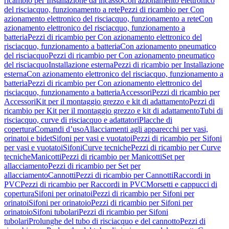
ricambio per Installazione da incasso
Con azionamento elettronico
del risciacquo, funzionamento a rete
Pezzi di ricambio per Con
azionamento elettronico del risciacquo, funzionamento a rete
Con
azionamento elettronico del risciacquo, funzionamento a
batteria
Pezzi di ricambio per Con azionamento elettronico del
risciacquo, funzionamento a batteria
Con azionamento pneumatico
del risciacquo
Pezzi di ricambio per Con azionamento pneumatico
del risciacquo
Installazione esterna
Pezzi di ricambio per Installazione
esterna
Con azionamento elettronico del risciacquo, funzionamento a
batteria
Pezzi di ricambio per Con azionamento elettronico del
risciacquo, funzionamento a batteria
Accessori
Pezzi di ricambio per
Accessori
Kit per il montaggio grezzo e kit di adattamento
Pezzi di
ricambio per Kit per il montaggio grezzo e kit di adattamento
Tubi di
risciacquo, curve di risciacquo e adattatori
Placche di
copertura
Comandi d’uso
Allacciamenti agli apparecchi per vasi,
orinatoi e bidet
Sifoni per vasi e vuotatoi
Pezzi di ricambio per Sifoni
per vasi e vuotatoi
Sifoni
Curve tecniche
Pezzi di ricambio per Curve
tecniche
Manicotti
Pezzi di ricambio per Manicotti
Set per
allacciamento
Pezzi di ricambio per Set per
allacciamento
Cannotti
Pezzi di ricambio per Cannotti
Raccordi in
PVC
Pezzi di ricambio per Raccordi in PVC
Morsetti e cappucci di
copertura
Sifoni per orinatoi
Pezzi di ricambio per Sifoni per
orinatoi
Sifoni per orinatoio
Pezzi di ricambio per Sifoni per
orinatoio
Sifoni tubolari
Pezzi di ricambio per Sifoni
tubolari
Prolunghe del tubo di risciacquo e del cannotto
Pezzi di