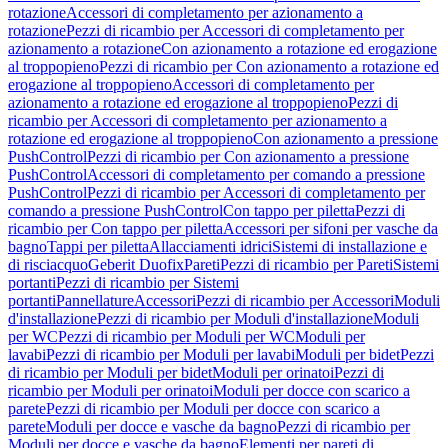
rotazione
Accessori di completamento per azionamento a
rotazione
Pezzi di ricambio per Accessori di completamento per
azionamento a rotazione
Con azionamento a rotazione ed erogazione
al troppopieno
Pezzi di ricambio per Con azionamento a rotazione ed
erogazione al troppopieno
Accessori di completamento per
azionamento a rotazione ed erogazione al troppopieno
Pezzi di
ricambio per Accessori di completamento per azionamento a
rotazione ed erogazione al troppopieno
Con azionamento a pressione
PushControl
Pezzi di ricambio per Con azionamento a pressione
PushControl
Accessori di completamento per comando a pressione
PushControl
Pezzi di ricambio per Accessori di completamento per
comando a pressione PushControl
Con tappo per piletta
Pezzi di
ricambio per Con tappo per piletta
Accessori per sifoni per vasche da
bagno
Tappi per piletta
Allacciamenti idrici
Sistemi di installazione e
di risciacquo
Geberit Duofix
Pareti
Pezzi di ricambio per Pareti
Sistemi
portanti
Pezzi di ricambio per Sistemi
portanti
Pannellature
Accessori
Pezzi di ricambio per Accessori
Moduli
d'installazione
Pezzi di ricambio per Moduli d'installazione
Moduli
per WC
Pezzi di ricambio per Moduli per WC
Moduli per
lavabi
Pezzi di ricambio per Moduli per lavabi
Moduli per bidet
Pezzi
di ricambio per Moduli per bidet
Moduli per orinatoi
Pezzi di
ricambio per Moduli per orinatoi
Moduli per docce con scarico a
parete
Pezzi di ricambio per Moduli per docce con scarico a
parete
Moduli per docce e vasche da bagno
Pezzi di ricambio per
Moduli per docce e vasche da bagno
Elementi per pareti di