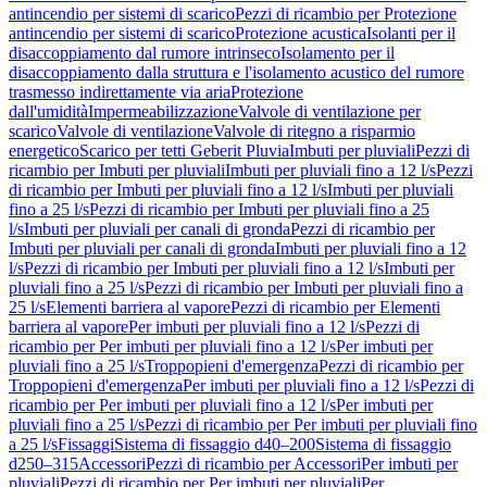
antincendio per sistemi di scarico
Pezzi di ricambio per Protezione
antincendio per sistemi di scarico
Protezione acustica
Isolanti per il
disaccoppiamento dal rumore intrinseco
Isolamento per il
disaccoppiamento dalla struttura e l'isolamento acustico del rumore
trasmesso indirettamente via aria
Protezione
dall'umidità
Impermeabilizzazione
Valvole di ventilazione per
scarico
Valvole di ventilazione
Valvole di ritegno a risparmio
energetico
Scarico per tetti Geberit Pluvia
Imbuti per pluviali
Pezzi di
ricambio per Imbuti per pluviali
Imbuti per pluviali fino a 12 l/s
Pezzi
di ricambio per Imbuti per pluviali fino a 12 l/s
Imbuti per pluviali
fino a 25 l/s
Pezzi di ricambio per Imbuti per pluviali fino a 25
l/s
Imbuti per pluviali per canali di gronda
Pezzi di ricambio per
Imbuti per pluviali per canali di gronda
Imbuti per pluviali fino a 12
l/s
Pezzi di ricambio per Imbuti per pluviali fino a 12 l/s
Imbuti per
pluviali fino a 25 l/s
Pezzi di ricambio per Imbuti per pluviali fino a
25 l/s
Elementi barriera al vapore
Pezzi di ricambio per Elementi
barriera al vapore
Per imbuti per pluviali fino a 12 l/s
Pezzi di
ricambio per Per imbuti per pluviali fino a 12 l/s
Per imbuti per
pluviali fino a 25 l/s
Troppopieni d'emergenza
Pezzi di ricambio per
Troppopieni d'emergenza
Per imbuti per pluviali fino a 12 l/s
Pezzi di
ricambio per Per imbuti per pluviali fino a 12 l/s
Per imbuti per
pluviali fino a 25 l/s
Pezzi di ricambio per Per imbuti per pluviali fino
a 25 l/s
Fissaggi
Sistema di fissaggio d40–200
Sistema di fissaggio
d250–315
Accessori
Pezzi di ricambio per Accessori
Per imbuti per
pluviali
Pezzi di ricambio per Per imbuti per pluviali
Per