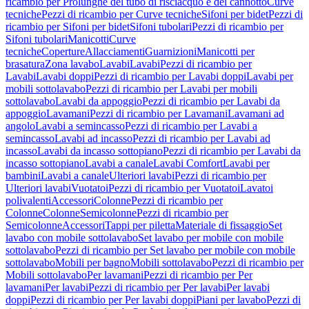
ricambio per Prolunghe del tubo di risciacquo e del cannotto
Curve
tecniche
Pezzi di ricambio per Curve tecniche
Sifoni per bidet
Pezzi di
ricambio per Sifoni per bidet
Sifoni tubolari
Pezzi di ricambio per
Sifoni tubolari
Manicotti
Curve
tecniche
Coperture
Allacciamenti
Guarnizioni
Manicotti per
brasatura
Zona lavabo
Lavabi
Lavabi
Pezzi di ricambio per
Lavabi
Lavabi doppi
Pezzi di ricambio per Lavabi doppi
Lavabi per
mobili sottolavabo
Pezzi di ricambio per Lavabi per mobili
sottolavabo
Lavabi da appoggio
Pezzi di ricambio per Lavabi da
appoggio
Lavamani
Pezzi di ricambio per Lavamani
Lavamani ad
angolo
Lavabi a semincasso
Pezzi di ricambio per Lavabi a
semincasso
Lavabi ad incasso
Pezzi di ricambio per Lavabi ad
incasso
Lavabi da incasso sottopiano
Pezzi di ricambio per Lavabi da
incasso sottopiano
Lavabi a canale
Lavabi Comfort
Lavabi per
bambini
Lavabi a canale
Ulteriori lavabi
Pezzi di ricambio per
Ulteriori lavabi
Vuotatoi
Pezzi di ricambio per Vuotatoi
Lavatoi
polivalenti
Accessori
Colonne
Pezzi di ricambio per
Colonne
Colonne
Semicolonne
Pezzi di ricambio per
Semicolonne
Accessori
Tappi per piletta
Materiale di fissaggio
Set
lavabo con mobile sottolavabo
Set lavabo per mobile con mobile
sottolavabo
Pezzi di ricambio per Set lavabo per mobile con mobile
sottolavabo
Mobili per bagno
Mobili sottolavabo
Pezzi di ricambio per
Mobili sottolavabo
Per lavamani
Pezzi di ricambio per Per
lavamani
Per lavabi
Pezzi di ricambio per Per lavabi
Per lavabi
doppi
Pezzi di ricambio per Per lavabi doppi
Piani per lavabo
Pezzi di