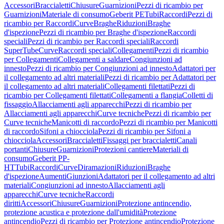
Accessori
Braccialetti
Chiusure
Guarnizioni
Pezzi di ricambio per
Guarnizioni
Materiale di consumo
Geberit PE
Tubi
Raccordi
Pezzi di
ricambio per Raccordi
Curve
Braghe
Riduzioni
Braghe
d'ispezione
Pezzi di ricambio per Braghe d'ispezione
Raccordi
speciali
Pezzi di ricambio per Raccordi speciali
Raccordi
SuperTube
Curve
Raccordi speciali
Collegamenti
Pezzi di ricambio
per Collegamenti
Collegamenti a saldare
Congiunzioni ad
innesto
Pezzi di ricambio per Congiunzioni ad innesto
Adattatori per
il collegamento ad altri materiali
Pezzi di ricambio per Adattatori per
il collegamento ad altri materiali
Collegamenti filettati
Pezzi di
ricambio per Collegamenti filettati
Collegamenti a flangia
Colletti di
fissaggio
Allacciamenti agli apparecchi
Pezzi di ricambio per
Allacciamenti agli apparecchi
Curve tecniche
Pezzi di ricambio per
Curve tecniche
Manicotti di raccordo
Pezzi di ricambio per Manicotti
di raccordo
Sifoni a chiocciola
Pezzi di ricambio per Sifoni a
chiocciola
Accessori
Braccialetti
Fissaggi per braccialetti
Canali
portanti
Chiusure
Guarnizioni
Protezioni cantiere
Materiali di
consumo
Geberit PP-
HT
Tubi
Raccordi
Curve
Diramazioni
Riduzioni
Braghe
d'ispezione
Aumenti
Giunzioni
Adattatori per il collegamento ad altri
materiali
Congiunzioni ad innesto
Allacciamenti agli
apparecchi
Curve tecniche
Raccordi
diritti
Accessori
Chiusure
Guarnizioni
Protezione antincendio,
protezione acustica e protezione dall'umidità
Protezione
antincendio
Pezzi di ricambio per Protezione antincendio
Protezione