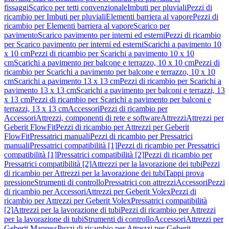
fissaggi
Scarico per tetti convenzionale
Imbuti per pluviali
Pezzi di
ricambio per Imbuti per pluviali
Elementi barriera al vapore
Pezzi di
ricambio per Elementi barriera al vapore
Scarico per
pavimento
Scarico pavimento per interni ed esterni
Pezzi di ricambio
per Scarico pavimento per interni ed esterni
Scarichi a pavimento 10
x 10 cm
Pezzi di ricambio per Scarichi a pavimento 10 x 10
cm
Scarichi a pavimento per balcone e terrazzo, 10 x 10 cm
Pezzi di
ricambio per Scarichi a pavimento per balcone e terrazzo, 10 x 10
cm
Scarichi a pavimento 13 x 13 cm
Pezzi di ricambio per Scarichi a
pavimento 13 x 13 cm
Scarichi a pavimento per balconi e terrazzi, 13
x 13 cm
Pezzi di ricambio per Scarichi a pavimento per balconi e
terrazzi, 13 x 13 cm
Accessori
Pezzi di ricambio per
Accessori
Attrezzi, componenti di rete e software
Attrezzi
Attrezzi per
Geberit FlowFit
Pezzi di ricambio per Attrezzi per Geberit
FlowFit
Pressatrici manuali
Pezzi di ricambio per Pressatrici
manuali
Pressatrici compatibilità [1]
Pezzi di ricambio per Pressatrici
compatibilità [1]
Pressatrici compatibilità [2]
Pezzi di ricambio per
Pressatrici compatibilità [2]
Attrezzi per la lavorazione dei tubi
Pezzi
di ricambio per Attrezzi per la lavorazione dei tubi
Tappi prova
pressione
Strumenti di controllo
Pressatrici con attrezzi
Accessori
Pezzi
di ricambio per Accessori
Attrezzi per Geberit Volex
Pezzi di
ricambio per Attrezzi per Geberit Volex
Pressatrici compatibilità
[2]
Attrezzi per la lavorazione di tubi
Pezzi di ricambio per Attrezzi
per la lavorazione di tubi
Strumenti di controllo
Accessori
Attrezzi per
Geberit Mapress
Pezzi di ricambio per Attrezzi per Geberit