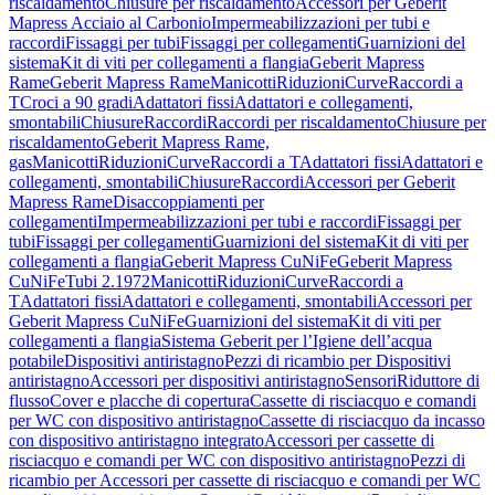
riscaldamento
Chiusure per riscaldamento
Accessori per Geberit
Mapress Acciaio al Carbonio
Impermeabilizzazioni per tubi e
raccordi
Fissaggi per tubi
Fissaggi per collegamenti
Guarnizioni del
sistema
Kit di viti per collegamenti a flangia
Geberit Mapress
Rame
Geberit Mapress Rame
Manicotti
Riduzioni
Curve
Raccordi a
T
Croci a 90 gradi
Adattatori fissi
Adattatori e collegamenti,
smontabili
Chiusure
Raccordi
Raccordi per riscaldamento
Chiusure per
riscaldamento
Geberit Mapress Rame,
gas
Manicotti
Riduzioni
Curve
Raccordi a T
Adattatori fissi
Adattatori e
collegamenti, smontabili
Chiusure
Raccordi
Accessori per Geberit
Mapress Rame
Disaccoppiamenti per
collegamenti
Impermeabilizzazioni per tubi e raccordi
Fissaggi per
tubi
Fissaggi per collegamenti
Guarnizioni del sistema
Kit di viti per
collegamenti a flangia
Geberit Mapress CuNiFe
Geberit Mapress
CuNiFe
Tubi 2.1972
Manicotti
Riduzioni
Curve
Raccordi a
T
Adattatori fissi
Adattatori e collegamenti, smontabili
Accessori per
Geberit Mapress CuNiFe
Guarnizioni del sistema
Kit di viti per
collegamenti a flangia
Sistema Geberit per l’Igiene dell’acqua
potabile
Dispositivi antiristagno
Pezzi di ricambio per Dispositivi
antiristagno
Accessori per dispositivi antiristagno
Sensori
Riduttore di
flusso
Cover e placche di copertura
Cassette di risciacquo e comandi
per WC con dispositivo antiristagno
Cassette di risciacquo da incasso
con dispositivo antiristagno integrato
Accessori per cassette di
risciacquo e comandi per WC con dispositivo antiristagno
Pezzi di
ricambio per Accessori per cassette di risciacquo e comandi per WC