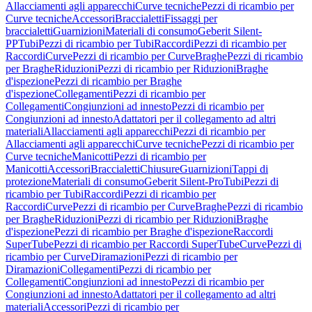
Allacciamenti agli apparecchi
Curve tecniche
Pezzi di ricambio per
Curve tecniche
Accessori
Braccialetti
Fissaggi per
braccialetti
Guarnizioni
Materiali di consumo
Geberit Silent-
PP
Tubi
Pezzi di ricambio per Tubi
Raccordi
Pezzi di ricambio per
Raccordi
Curve
Pezzi di ricambio per Curve
Braghe
Pezzi di ricambio
per Braghe
Riduzioni
Pezzi di ricambio per Riduzioni
Braghe
d'ispezione
Pezzi di ricambio per Braghe
d'ispezione
Collegamenti
Pezzi di ricambio per
Collegamenti
Congiunzioni ad innesto
Pezzi di ricambio per
Congiunzioni ad innesto
Adattatori per il collegamento ad altri
materiali
Allacciamenti agli apparecchi
Pezzi di ricambio per
Allacciamenti agli apparecchi
Curve tecniche
Pezzi di ricambio per
Curve tecniche
Manicotti
Pezzi di ricambio per
Manicotti
Accessori
Braccialetti
Chiusure
Guarnizioni
Tappi di
protezione
Materiali di consumo
Geberit Silent-Pro
Tubi
Pezzi di
ricambio per Tubi
Raccordi
Pezzi di ricambio per
Raccordi
Curve
Pezzi di ricambio per Curve
Braghe
Pezzi di ricambio
per Braghe
Riduzioni
Pezzi di ricambio per Riduzioni
Braghe
d'ispezione
Pezzi di ricambio per Braghe d'ispezione
Raccordi
SuperTube
Pezzi di ricambio per Raccordi SuperTube
Curve
Pezzi di
ricambio per Curve
Diramazioni
Pezzi di ricambio per
Diramazioni
Collegamenti
Pezzi di ricambio per
Collegamenti
Congiunzioni ad innesto
Pezzi di ricambio per
Congiunzioni ad innesto
Adattatori per il collegamento ad altri
materiali
Accessori
Pezzi di ricambio per