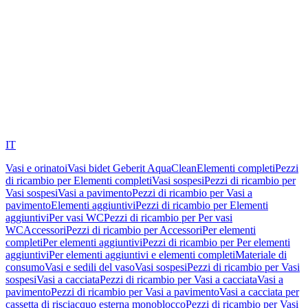
IT
Vasi e orinatoi
Vasi bidet Geberit AquaClean
Elementi completi
Pezzi
di ricambio per Elementi completi
Vasi sospesi
Pezzi di ricambio per
Vasi sospesi
Vasi a pavimento
Pezzi di ricambio per Vasi a
pavimento
Elementi aggiuntivi
Pezzi di ricambio per Elementi
aggiuntivi
Per vasi WC
Pezzi di ricambio per Per vasi
WC
Accessori
Pezzi di ricambio per Accessori
Per elementi
completi
Per elementi aggiuntivi
Pezzi di ricambio per Per elementi
aggiuntivi
Per elementi aggiuntivi e elementi completi
Materiale di
consumo
Vasi e sedili del vaso
Vasi sospesi
Pezzi di ricambio per Vasi
sospesi
Vasi a cacciata
Pezzi di ricambio per Vasi a cacciata
Vasi a
pavimento
Pezzi di ricambio per Vasi a pavimento
Vasi a cacciata per
cassetta di risciacquo esterna monoblocco
Pezzi di ricambio per Vasi