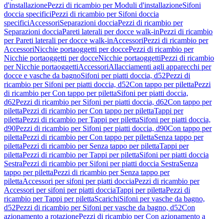
d'installazione
Pezzi di ricambio per Moduli d'installazione
Sifoni
doccia specifici
Pezzi di ricambio per Sifoni doccia
specifici
Accessori
Separazioni doccia
Pezzi di ricambio per
Separazioni doccia
Pareti laterali per docce walk-in
Pezzi di ricambio
per Pareti laterali per docce walk-in
Accessori
Pezzi di ricambio per
Accessori
Nicchie portaoggetti per docce
Pezzi di ricambio per
Nicchie portaoggetti per docce
Nicchie portaoggetti
Pezzi di ricambio
per Nicchie portaoggetti
Accessori
Allacciamenti agli apparecchi per
docce e vasche da bagno
Sifoni per piatti doccia, d52
Pezzi di
ricambio per Sifoni per piatti doccia, d52
Con tappo per piletta
Pezzi
di ricambio per Con tappo per piletta
Sifoni per piatti doccia,
d62
Pezzi di ricambio per Sifoni per piatti doccia, d62
Con tappo per
piletta
Pezzi di ricambio per Con tappo per piletta
Tappi per
piletta
Pezzi di ricambio per Tappi per piletta
Sifoni per piatti doccia,
d90
Pezzi di ricambio per Sifoni per piatti doccia, d90
Con tappo per
piletta
Pezzi di ricambio per Con tappo per piletta
Senza tappo per
piletta
Pezzi di ricambio per Senza tappo per piletta
Tappi per
piletta
Pezzi di ricambio per Tappi per piletta
Sifoni per piatti doccia
Sestra
Pezzi di ricambio per Sifoni per piatti doccia Sestra
Senza
tappo per piletta
Pezzi di ricambio per Senza tappo per
piletta
Accessori per sifoni per piatti doccia
Pezzi di ricambio per
Accessori per sifoni per piatti doccia
Tappi per piletta
Pezzi di
ricambio per Tappi per piletta
Scarichi
Sifoni per vasche da bagno,
d52
Pezzi di ricambio per Sifoni per vasche da bagno, d52
Con
azionamento a rotazione
Pezzi di ricambio per Con azionamento a