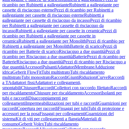
ricambio per Rubinetti a galleggiante
Rubinetti a galleggiante per
cassette di risciacquo esterne
Pezzi di ricambio per Rubinetti a
galleggiante per cassette di risciacquo esterne
Rubinetti a
galleggiante per cassette di risciacquo da incasso
Pezzi di ricambio
per Rubinetti a galleggiante per cassette di risciacquo da
incasso
Rubinetti a galleggiante per cassette in ceramica
Pezzi di
ricambio per Rubinetti a galleggiante per cassette in
ceramica
Rubinetti a galleggiante per Monolith
Pezzi di ricambio per
Rubinetti a galleggiante per Monolith
Batterie di scarico
Pezzi di
ricambio per Batterie di scarico
Risciacquo a due quantità
Pezzi di
ricambio per Risciacquo a due quantità
Batterie
Pezzi di ricambio per
Batterie
Risciacquo a due quantità
Pezzi di ricambio per Risciacquo a
due quantità
Accessori
Pulsanti
Adattatori
Membrane
Adduzione
idrica
Geberit FlowFit
Tubi multistrato
Tubi riscaldamento
multistrato
Tubi monostrato
Raccordi
Giunti
Riduzioni
Curve
Raccordi
a T
Adattatori fissi
Adattatori e collegamenti,
smontabili
Chiusure
Raccordi
Collettori con raccordo filettato
Raccordi
per riscaldamento
Chiusure per riscaldamento
Accessori
Isolanti per
tubi e raccordi
Disaccoppiamenti per
collegamenti
Impermeabilizzazioni per tubi e raccordi
Guarnizioni per
raccordi
Copertura per raccordi
Fissaggi per tubi
Tubi di protezione e
accessori per la posa
Fissaggi per collegamenti
Guarnizioni del
sistema
Kit di viti per collegamenti a flangia
Materiali di
consumo
Geberit Volex
Tubi riscaldamento