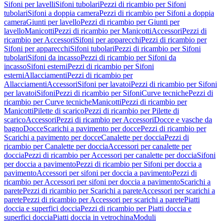
Sifoni per lavelli
Sifoni tubolari
Pezzi di ricambio per Sifoni
tubolari
Sifoni a doppia camera
Pezzi di ricambio per Sifoni a doppia
camera
Giunti per lavello
Pezzi di ricambio per Giunti per
lavello
Manicotti
Pezzi di ricambio per Manicotti
Accessori
Pezzi di
ricambio per Accessori
Sifoni per apparecchi
Pezzi di ricambio per
Sifoni per apparecchi
Sifoni tubolari
Pezzi di ricambio per Sifoni
tubolari
Sifoni da incasso
Pezzi di ricambio per Sifoni da
incasso
Sifoni esterni
Pezzi di ricambio per Sifoni
esterni
Allacciamenti
Pezzi di ricambio per
Allacciamenti
Accessori
Sifoni per lavatoi
Pezzi di ricambio per Sifoni
per lavatoi
Sifoni
Pezzi di ricambio per Sifoni
Curve tecniche
Pezzi di
ricambio per Curve tecniche
Manicotti
Pezzi di ricambio per
Manicotti
Pilette di scarico
Pezzi di ricambio per Pilette di
scarico
Accessori
Pezzi di ricambio per Accessori
Docce e vasche da
bagno
Docce
Scarichi a pavimento per docce
Pezzi di ricambio per
Scarichi a pavimento per docce
Canalette per doccia
Pezzi di
ricambio per Canalette per doccia
Accessori per canalette per
doccia
Pezzi di ricambio per Accessori per canalette per doccia
Sifoni
per doccia a pavimento
Pezzi di ricambio per Sifoni per doccia a
pavimento
Accessori per sifoni per doccia a pavimento
Pezzi di
ricambio per Accessori per sifoni per doccia a pavimento
Scarichi a
parete
Pezzi di ricambio per Scarichi a parete
Accessori per scarichi a
parete
Pezzi di ricambio per Accessori per scarichi a parete
Piatti
doccia e superfici doccia
Pezzi di ricambio per Piatti doccia e
superfici doccia
Piatti doccia in vetrochina
Moduli