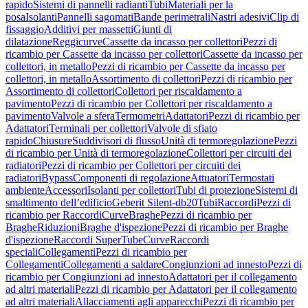
rapido
Sistemi di pannelli radianti
Tubi
Materiali per la
posa
Isolanti
Pannelli sagomati
Bande perimetrali
Nastri adesivi
Clip di
fissaggio
Additivi per massetti
Giunti di
dilatazione
Reggicurve
Cassette da incasso per collettori
Pezzi di
ricambio per Cassette da incasso per collettori
Cassette da incasso per
collettori, in metallo
Pezzi di ricambio per Cassette da incasso per
collettori, in metallo
Assortimento di collettori
Pezzi di ricambio per
Assortimento di collettori
Collettori per riscaldamento a
pavimento
Pezzi di ricambio per Collettori per riscaldamento a
pavimento
Valvole a sfera
Termometri
Adattatori
Pezzi di ricambio per
Adattatori
Terminali per collettori
Valvole di sfiato
rapido
Chiusure
Suddivisori di flusso
Unità di termoregolazione
Pezzi
di ricambio per Unità di termoregolazione
Collettori per circuiti dei
radiatori
Pezzi di ricambio per Collettori per circuiti dei
radiatori
Bypass
Componenti di regolazione
Attuatori
Termostati
ambiente
Accessori
Isolanti per collettori
Tubi di protezione
Sistemi di
smaltimento dell’edificio
Geberit Silent-db20
Tubi
Raccordi
Pezzi di
ricambio per Raccordi
Curve
Braghe
Pezzi di ricambio per
Braghe
Riduzioni
Braghe d'ispezione
Pezzi di ricambio per Braghe
d'ispezione
Raccordi SuperTube
Curve
Raccordi
speciali
Collegamenti
Pezzi di ricambio per
Collegamenti
Collegamenti a saldare
Congiunzioni ad innesto
Pezzi di
ricambio per Congiunzioni ad innesto
Adattatori per il collegamento
ad altri materiali
Pezzi di ricambio per Adattatori per il collegamento
ad altri materiali
Allacciamenti agli apparecchi
Pezzi di ricambio per