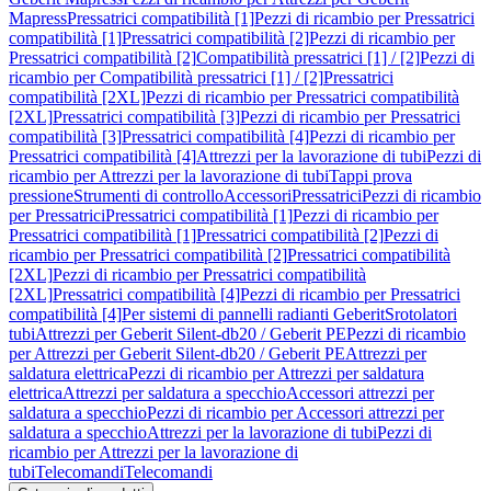
Mapress
Pressatrici compatibilità [1]
Pezzi di ricambio per Pressatrici
compatibilità [1]
Pressatrici compatibilità [2]
Pezzi di ricambio per
Pressatrici compatibilità [2]
Compatibilità pressatrici [1] / [2]
Pezzi di
ricambio per Compatibilità pressatrici [1] / [2]
Pressatrici
compatibilità [2XL]
Pezzi di ricambio per Pressatrici compatibilità
[2XL]
Pressatrici compatibilità [3]
Pezzi di ricambio per Pressatrici
compatibilità [3]
Pressatrici compatibilità [4]
Pezzi di ricambio per
Pressatrici compatibilità [4]
Attrezzi per la lavorazione di tubi
Pezzi di
ricambio per Attrezzi per la lavorazione di tubi
Tappi prova
pressione
Strumenti di controllo
Accessori
Pressatrici
Pezzi di ricambio
per Pressatrici
Pressatrici compatibilità [1]
Pezzi di ricambio per
Pressatrici compatibilità [1]
Pressatrici compatibilità [2]
Pezzi di
ricambio per Pressatrici compatibilità [2]
Pressatrici compatibilità
[2XL]
Pezzi di ricambio per Pressatrici compatibilità
[2XL]
Pressatrici compatibilità [4]
Pezzi di ricambio per Pressatrici
compatibilità [4]
Per sistemi di pannelli radianti Geberit
Srotolatori
tubi
Attrezzi per Geberit Silent-db20 / Geberit PE
Pezzi di ricambio
per Attrezzi per Geberit Silent-db20 / Geberit PE
Attrezzi per
saldatura elettrica
Pezzi di ricambio per Attrezzi per saldatura
elettrica
Attrezzi per saldatura a specchio
Accessori attrezzi per
saldatura a specchio
Pezzi di ricambio per Accessori attrezzi per
saldatura a specchio
Attrezzi per la lavorazione di tubi
Pezzi di
ricambio per Attrezzi per la lavorazione di
tubi
Telecomandi
Telecomandi