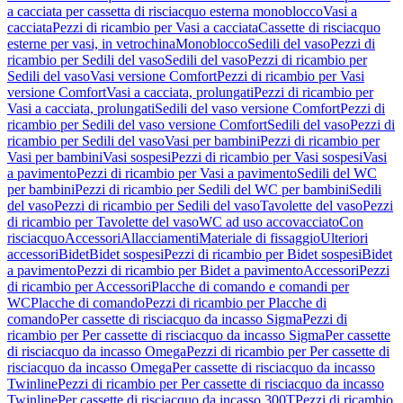
a cacciata per cassetta di risciacquo esterna monoblocco
Vasi a
cacciata
Pezzi di ricambio per Vasi a cacciata
Cassette di risciacquo
esterne per vasi, in vetrochina
Monoblocco
Sedili del vaso
Pezzi di
ricambio per Sedili del vaso
Sedili del vaso
Pezzi di ricambio per
Sedili del vaso
Vasi versione Comfort
Pezzi di ricambio per Vasi
versione Comfort
Vasi a cacciata, prolungati
Pezzi di ricambio per
Vasi a cacciata, prolungati
Sedili del vaso versione Comfort
Pezzi di
ricambio per Sedili del vaso versione Comfort
Sedili del vaso
Pezzi di
ricambio per Sedili del vaso
Vasi per bambini
Pezzi di ricambio per
Vasi per bambini
Vasi sospesi
Pezzi di ricambio per Vasi sospesi
Vasi
a pavimento
Pezzi di ricambio per Vasi a pavimento
Sedili del WC
per bambini
Pezzi di ricambio per Sedili del WC per bambini
Sedili
del vaso
Pezzi di ricambio per Sedili del vaso
Tavolette del vaso
Pezzi
di ricambio per Tavolette del vaso
WC ad uso accovacciato
Con
risciacquo
Accessori
Allacciamenti
Materiale di fissaggio
Ulteriori
accessori
Bidet
Bidet sospesi
Pezzi di ricambio per Bidet sospesi
Bidet
a pavimento
Pezzi di ricambio per Bidet a pavimento
Accessori
Pezzi
di ricambio per Accessori
Placche di comando e comandi per
WC
Placche di comando
Pezzi di ricambio per Placche di
comando
Per cassette di risciacquo da incasso Sigma
Pezzi di
ricambio per Per cassette di risciacquo da incasso Sigma
Per cassette
di risciacquo da incasso Omega
Pezzi di ricambio per Per cassette di
risciacquo da incasso Omega
Per cassette di risciacquo da incasso
Twinline
Pezzi di ricambio per Per cassette di risciacquo da incasso
Twinline
Per cassette di risciacquo da incasso 300T
Pezzi di ricambio