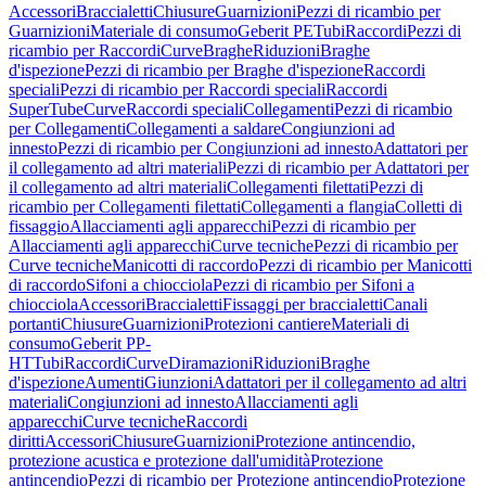
Accessori
Braccialetti
Chiusure
Guarnizioni
Pezzi di ricambio per
Guarnizioni
Materiale di consumo
Geberit PE
Tubi
Raccordi
Pezzi di
ricambio per Raccordi
Curve
Braghe
Riduzioni
Braghe
d'ispezione
Pezzi di ricambio per Braghe d'ispezione
Raccordi
speciali
Pezzi di ricambio per Raccordi speciali
Raccordi
SuperTube
Curve
Raccordi speciali
Collegamenti
Pezzi di ricambio
per Collegamenti
Collegamenti a saldare
Congiunzioni ad
innesto
Pezzi di ricambio per Congiunzioni ad innesto
Adattatori per
il collegamento ad altri materiali
Pezzi di ricambio per Adattatori per
il collegamento ad altri materiali
Collegamenti filettati
Pezzi di
ricambio per Collegamenti filettati
Collegamenti a flangia
Colletti di
fissaggio
Allacciamenti agli apparecchi
Pezzi di ricambio per
Allacciamenti agli apparecchi
Curve tecniche
Pezzi di ricambio per
Curve tecniche
Manicotti di raccordo
Pezzi di ricambio per Manicotti
di raccordo
Sifoni a chiocciola
Pezzi di ricambio per Sifoni a
chiocciola
Accessori
Braccialetti
Fissaggi per braccialetti
Canali
portanti
Chiusure
Guarnizioni
Protezioni cantiere
Materiali di
consumo
Geberit PP-
HT
Tubi
Raccordi
Curve
Diramazioni
Riduzioni
Braghe
d'ispezione
Aumenti
Giunzioni
Adattatori per il collegamento ad altri
materiali
Congiunzioni ad innesto
Allacciamenti agli
apparecchi
Curve tecniche
Raccordi
diritti
Accessori
Chiusure
Guarnizioni
Protezione antincendio,
protezione acustica e protezione dall'umidità
Protezione
antincendio
Pezzi di ricambio per Protezione antincendio
Protezione