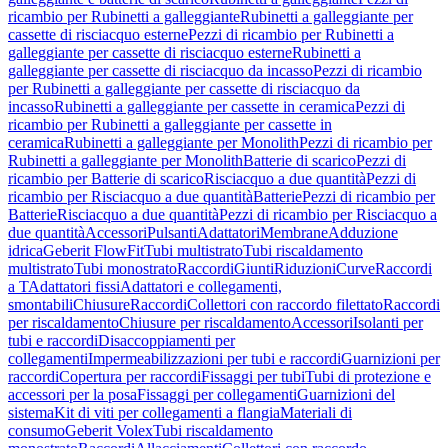
ricambio per Rubinetti a galleggiante
Rubinetti a galleggiante per
cassette di risciacquo esterne
Pezzi di ricambio per Rubinetti a
galleggiante per cassette di risciacquo esterne
Rubinetti a
galleggiante per cassette di risciacquo da incasso
Pezzi di ricambio
per Rubinetti a galleggiante per cassette di risciacquo da
incasso
Rubinetti a galleggiante per cassette in ceramica
Pezzi di
ricambio per Rubinetti a galleggiante per cassette in
ceramica
Rubinetti a galleggiante per Monolith
Pezzi di ricambio per
Rubinetti a galleggiante per Monolith
Batterie di scarico
Pezzi di
ricambio per Batterie di scarico
Risciacquo a due quantità
Pezzi di
ricambio per Risciacquo a due quantità
Batterie
Pezzi di ricambio per
Batterie
Risciacquo a due quantità
Pezzi di ricambio per Risciacquo a
due quantità
Accessori
Pulsanti
Adattatori
Membrane
Adduzione
idrica
Geberit FlowFit
Tubi multistrato
Tubi riscaldamento
multistrato
Tubi monostrato
Raccordi
Giunti
Riduzioni
Curve
Raccordi
a T
Adattatori fissi
Adattatori e collegamenti,
smontabili
Chiusure
Raccordi
Collettori con raccordo filettato
Raccordi
per riscaldamento
Chiusure per riscaldamento
Accessori
Isolanti per
tubi e raccordi
Disaccoppiamenti per
collegamenti
Impermeabilizzazioni per tubi e raccordi
Guarnizioni per
raccordi
Copertura per raccordi
Fissaggi per tubi
Tubi di protezione e
accessori per la posa
Fissaggi per collegamenti
Guarnizioni del
sistema
Kit di viti per collegamenti a flangia
Materiali di
consumo
Geberit Volex
Tubi riscaldamento