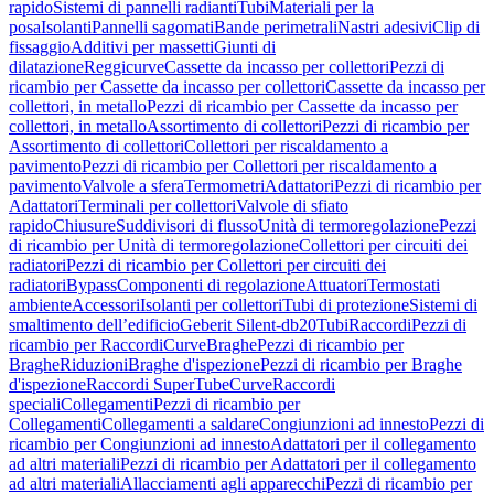
rapido
Sistemi di pannelli radianti
Tubi
Materiali per la
posa
Isolanti
Pannelli sagomati
Bande perimetrali
Nastri adesivi
Clip di
fissaggio
Additivi per massetti
Giunti di
dilatazione
Reggicurve
Cassette da incasso per collettori
Pezzi di
ricambio per Cassette da incasso per collettori
Cassette da incasso per
collettori, in metallo
Pezzi di ricambio per Cassette da incasso per
collettori, in metallo
Assortimento di collettori
Pezzi di ricambio per
Assortimento di collettori
Collettori per riscaldamento a
pavimento
Pezzi di ricambio per Collettori per riscaldamento a
pavimento
Valvole a sfera
Termometri
Adattatori
Pezzi di ricambio per
Adattatori
Terminali per collettori
Valvole di sfiato
rapido
Chiusure
Suddivisori di flusso
Unità di termoregolazione
Pezzi
di ricambio per Unità di termoregolazione
Collettori per circuiti dei
radiatori
Pezzi di ricambio per Collettori per circuiti dei
radiatori
Bypass
Componenti di regolazione
Attuatori
Termostati
ambiente
Accessori
Isolanti per collettori
Tubi di protezione
Sistemi di
smaltimento dell’edificio
Geberit Silent-db20
Tubi
Raccordi
Pezzi di
ricambio per Raccordi
Curve
Braghe
Pezzi di ricambio per
Braghe
Riduzioni
Braghe d'ispezione
Pezzi di ricambio per Braghe
d'ispezione
Raccordi SuperTube
Curve
Raccordi
speciali
Collegamenti
Pezzi di ricambio per
Collegamenti
Collegamenti a saldare
Congiunzioni ad innesto
Pezzi di
ricambio per Congiunzioni ad innesto
Adattatori per il collegamento
ad altri materiali
Pezzi di ricambio per Adattatori per il collegamento
ad altri materiali
Allacciamenti agli apparecchi
Pezzi di ricambio per