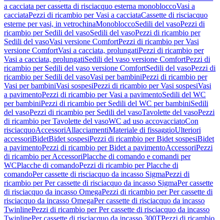
a cacciata per cassetta di risciacquo esterna monoblocco
Vasi a
cacciata
Pezzi di ricambio per Vasi a cacciata
Cassette di risciacquo
esterne per vasi, in vetrochina
Monoblocco
Sedili del vaso
Pezzi di
ricambio per Sedili del vaso
Sedili del vaso
Pezzi di ricambio per
Sedili del vaso
Vasi versione Comfort
Pezzi di ricambio per Vasi
versione Comfort
Vasi a cacciata, prolungati
Pezzi di ricambio per
Vasi a cacciata, prolungati
Sedili del vaso versione Comfort
Pezzi di
ricambio per Sedili del vaso versione Comfort
Sedili del vaso
Pezzi di
ricambio per Sedili del vaso
Vasi per bambini
Pezzi di ricambio per
Vasi per bambini
Vasi sospesi
Pezzi di ricambio per Vasi sospesi
Vasi
a pavimento
Pezzi di ricambio per Vasi a pavimento
Sedili del WC
per bambini
Pezzi di ricambio per Sedili del WC per bambini
Sedili
del vaso
Pezzi di ricambio per Sedili del vaso
Tavolette del vaso
Pezzi
di ricambio per Tavolette del vaso
WC ad uso accovacciato
Con
risciacquo
Accessori
Allacciamenti
Materiale di fissaggio
Ulteriori
accessori
Bidet
Bidet sospesi
Pezzi di ricambio per Bidet sospesi
Bidet
a pavimento
Pezzi di ricambio per Bidet a pavimento
Accessori
Pezzi
di ricambio per Accessori
Placche di comando e comandi per
WC
Placche di comando
Pezzi di ricambio per Placche di
comando
Per cassette di risciacquo da incasso Sigma
Pezzi di
ricambio per Per cassette di risciacquo da incasso Sigma
Per cassette
di risciacquo da incasso Omega
Pezzi di ricambio per Per cassette di
risciacquo da incasso Omega
Per cassette di risciacquo da incasso
Twinline
Pezzi di ricambio per Per cassette di risciacquo da incasso
Twinline
Per cassette di risciacquo da incasso 300T
Pezzi di ricambio