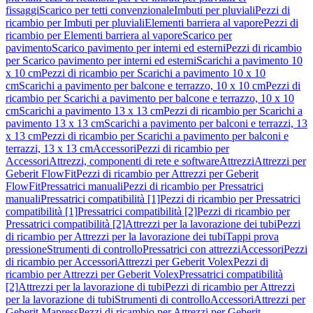
fissaggi
Scarico per tetti convenzionale
Imbuti per pluviali
Pezzi di
ricambio per Imbuti per pluviali
Elementi barriera al vapore
Pezzi di
ricambio per Elementi barriera al vapore
Scarico per
pavimento
Scarico pavimento per interni ed esterni
Pezzi di ricambio
per Scarico pavimento per interni ed esterni
Scarichi a pavimento 10
x 10 cm
Pezzi di ricambio per Scarichi a pavimento 10 x 10
cm
Scarichi a pavimento per balcone e terrazzo, 10 x 10 cm
Pezzi di
ricambio per Scarichi a pavimento per balcone e terrazzo, 10 x 10
cm
Scarichi a pavimento 13 x 13 cm
Pezzi di ricambio per Scarichi a
pavimento 13 x 13 cm
Scarichi a pavimento per balconi e terrazzi, 13
x 13 cm
Pezzi di ricambio per Scarichi a pavimento per balconi e
terrazzi, 13 x 13 cm
Accessori
Pezzi di ricambio per
Accessori
Attrezzi, componenti di rete e software
Attrezzi
Attrezzi per
Geberit FlowFit
Pezzi di ricambio per Attrezzi per Geberit
FlowFit
Pressatrici manuali
Pezzi di ricambio per Pressatrici
manuali
Pressatrici compatibilità [1]
Pezzi di ricambio per Pressatrici
compatibilità [1]
Pressatrici compatibilità [2]
Pezzi di ricambio per
Pressatrici compatibilità [2]
Attrezzi per la lavorazione dei tubi
Pezzi
di ricambio per Attrezzi per la lavorazione dei tubi
Tappi prova
pressione
Strumenti di controllo
Pressatrici con attrezzi
Accessori
Pezzi
di ricambio per Accessori
Attrezzi per Geberit Volex
Pezzi di
ricambio per Attrezzi per Geberit Volex
Pressatrici compatibilità
[2]
Attrezzi per la lavorazione di tubi
Pezzi di ricambio per Attrezzi
per la lavorazione di tubi
Strumenti di controllo
Accessori
Attrezzi per
Geberit Mapress
Pezzi di ricambio per Attrezzi per Geberit