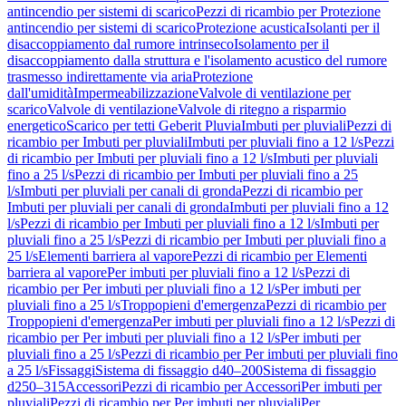
antincendio per sistemi di scarico
Pezzi di ricambio per Protezione
antincendio per sistemi di scarico
Protezione acustica
Isolanti per il
disaccoppiamento dal rumore intrinseco
Isolamento per il
disaccoppiamento dalla struttura e l'isolamento acustico del rumore
trasmesso indirettamente via aria
Protezione
dall'umidità
Impermeabilizzazione
Valvole di ventilazione per
scarico
Valvole di ventilazione
Valvole di ritegno a risparmio
energetico
Scarico per tetti Geberit Pluvia
Imbuti per pluviali
Pezzi di
ricambio per Imbuti per pluviali
Imbuti per pluviali fino a 12 l/s
Pezzi
di ricambio per Imbuti per pluviali fino a 12 l/s
Imbuti per pluviali
fino a 25 l/s
Pezzi di ricambio per Imbuti per pluviali fino a 25
l/s
Imbuti per pluviali per canali di gronda
Pezzi di ricambio per
Imbuti per pluviali per canali di gronda
Imbuti per pluviali fino a 12
l/s
Pezzi di ricambio per Imbuti per pluviali fino a 12 l/s
Imbuti per
pluviali fino a 25 l/s
Pezzi di ricambio per Imbuti per pluviali fino a
25 l/s
Elementi barriera al vapore
Pezzi di ricambio per Elementi
barriera al vapore
Per imbuti per pluviali fino a 12 l/s
Pezzi di
ricambio per Per imbuti per pluviali fino a 12 l/s
Per imbuti per
pluviali fino a 25 l/s
Troppopieni d'emergenza
Pezzi di ricambio per
Troppopieni d'emergenza
Per imbuti per pluviali fino a 12 l/s
Pezzi di
ricambio per Per imbuti per pluviali fino a 12 l/s
Per imbuti per
pluviali fino a 25 l/s
Pezzi di ricambio per Per imbuti per pluviali fino
a 25 l/s
Fissaggi
Sistema di fissaggio d40–200
Sistema di fissaggio
d250–315
Accessori
Pezzi di ricambio per Accessori
Per imbuti per
pluviali
Pezzi di ricambio per Per imbuti per pluviali
Per