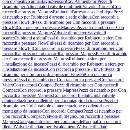
con dispositivo antiristagno
Sensori
Cavi
Alimentatori
Pezzi di
ricambio per Alimentatori
Valvole e rubinetti
Valvole d'arresto
Con
raccordi a pressare Mapress
Rubinetti d'arresto a sede obliqua
Pezzi
di ricambio per Rubinetti d'arresto a sede obliqua
Con raccordi a
pressare FlowFit
Pezzi di ricambio per Con raccordi a pressare
FlowFit
Con raccordi a pressare Mapress
Pezzi di ricambio per Con
raccordi a pressare Mapress
Valvole di prelievo
Valvole di
scarico
Rubinetti a sfera
Pezzi di ricambio per Rubinetti a sfera
Con
raccordi a pressare FlowFit
Pezzi di ricambio per Con raccordi a
pressare FlowFit
Con raccordi a pressare
Pezzi di ricambio per Con
raccordi a pressare
Con raccordi a pressare Mapress
Pezzi di ricambio
per Con raccordi a pressare Mapress
Rubinetti a sfera per
l'installazione da incasso
Pezzi di ricambio per Rubinetti a sfera per
l'installazione da incasso
Con raccordi a pressare FlowFit
Pezzi di
ricambio per Con raccordi a pressare FlowFit
Con raccordi a
pressare
Pezzi di ricambio per Con raccordi a pressare
Con raccordi
Volex
Con raccordi Compact
Pezzi di ricambio per Con raccordi
Compact
Con raccordi a pressare Mapress
Pezzi di ricambio per Con
raccordi a pressare Mapress
Con raccordi filettati
Unità valvole
d'intercettazione e collettori per il montaggio da incasso
Pezzi di
ricambio per Unità valvole d'intercettazione e collettori per il
montaggio da incasso
Con raccordi Compact
Pezzi di ricambio per
Con raccordi Compact
Valvole di ritegno
Con raccordi a pressare
Mapress
Collegamenti idrici per contatore dell'acqua
Con raccordi
filettati
Valvole di sfiato per riscaldamento
Valvole di sfiato