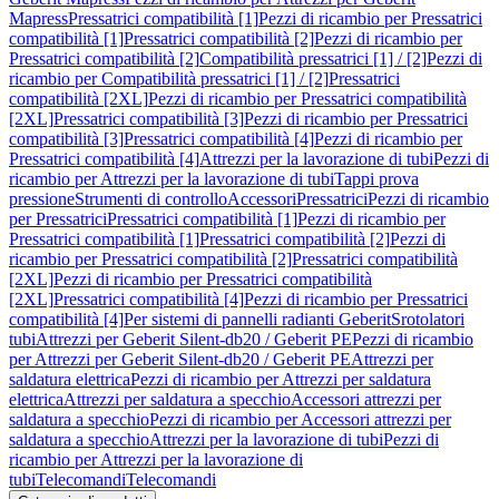
Mapress
Pressatrici compatibilità [1]
Pezzi di ricambio per Pressatrici
compatibilità [1]
Pressatrici compatibilità [2]
Pezzi di ricambio per
Pressatrici compatibilità [2]
Compatibilità pressatrici [1] / [2]
Pezzi di
ricambio per Compatibilità pressatrici [1] / [2]
Pressatrici
compatibilità [2XL]
Pezzi di ricambio per Pressatrici compatibilità
[2XL]
Pressatrici compatibilità [3]
Pezzi di ricambio per Pressatrici
compatibilità [3]
Pressatrici compatibilità [4]
Pezzi di ricambio per
Pressatrici compatibilità [4]
Attrezzi per la lavorazione di tubi
Pezzi di
ricambio per Attrezzi per la lavorazione di tubi
Tappi prova
pressione
Strumenti di controllo
Accessori
Pressatrici
Pezzi di ricambio
per Pressatrici
Pressatrici compatibilità [1]
Pezzi di ricambio per
Pressatrici compatibilità [1]
Pressatrici compatibilità [2]
Pezzi di
ricambio per Pressatrici compatibilità [2]
Pressatrici compatibilità
[2XL]
Pezzi di ricambio per Pressatrici compatibilità
[2XL]
Pressatrici compatibilità [4]
Pezzi di ricambio per Pressatrici
compatibilità [4]
Per sistemi di pannelli radianti Geberit
Srotolatori
tubi
Attrezzi per Geberit Silent-db20 / Geberit PE
Pezzi di ricambio
per Attrezzi per Geberit Silent-db20 / Geberit PE
Attrezzi per
saldatura elettrica
Pezzi di ricambio per Attrezzi per saldatura
elettrica
Attrezzi per saldatura a specchio
Accessori attrezzi per
saldatura a specchio
Pezzi di ricambio per Accessori attrezzi per
saldatura a specchio
Attrezzi per la lavorazione di tubi
Pezzi di
ricambio per Attrezzi per la lavorazione di
tubi
Telecomandi
Telecomandi