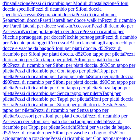
d'installazione
Pezzi di ricambio per Moduli d'installazione
Sifoni
doccia specifici
Pezzi di ricambio per Sifoni doccia
specifici
Accessori
Separazioni doccia
Pezzi di ricambio per
Separazioni doccia
Pareti laterali per docce walk-in
Pezzi di ricambio
per Pareti laterali per docce walk-in
Accessori
Pezzi di ricambio per
Accessori
Nicchie portaoggetti per docce
Pezzi di ricambio per
Nicchie portaoggetti per docce
Nicchie portaoggetti
Pezzi di ricambio
per Nicchie portaoggetti
Accessori
Allacciamenti agli apparecchi per
docce e vasche da bagno
Sifoni per piatti doccia, d52
Pezzi di
ricambio per Sifoni per piatti doccia, d52
Con tappo per piletta
Pezzi
di ricambio per Con tappo per piletta
Sifoni per piatti doccia,
d62
Pezzi di ricambio per Sifoni per piatti doccia, d62
Con tappo per
piletta
Pezzi di ricambio per Con tappo per piletta
Tappi per
piletta
Pezzi di ricambio per Tappi per piletta
Sifoni per piatti doccia,
d90
Pezzi di ricambio per Sifoni per piatti doccia, d90
Con tappo per
piletta
Pezzi di ricambio per Con tappo per piletta
Senza tappo per
piletta
Pezzi di ricambio per Senza tappo per piletta
Tappi per
piletta
Pezzi di ricambio per Tappi per piletta
Sifoni per piatti doccia
Sestra
Pezzi di ricambio per Sifoni per piatti doccia Sestra
Senza
tappo per piletta
Pezzi di ricambio per Senza tappo per
piletta
Accessori per sifoni per piatti doccia
Pezzi di ricambio per
Accessori per sifoni per piatti doccia
Tappi per piletta
Pezzi di
ricambio per Tappi per piletta
Scarichi
Sifoni per vasche da bagno,
d52
Pezzi di ricambio per Sifoni per vasche da bagno, d52
Con
azionamento a rotazione
Pezzi di ricambio per Con azionamento a