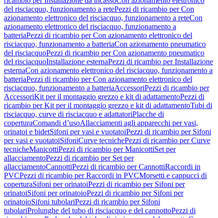
ricambio per Installazione da incasso
Con azionamento elettronico
del risciacquo, funzionamento a rete
Pezzi di ricambio per Con
azionamento elettronico del risciacquo, funzionamento a rete
Con
azionamento elettronico del risciacquo, funzionamento a
batteria
Pezzi di ricambio per Con azionamento elettronico del
risciacquo, funzionamento a batteria
Con azionamento pneumatico
del risciacquo
Pezzi di ricambio per Con azionamento pneumatico
del risciacquo
Installazione esterna
Pezzi di ricambio per Installazione
esterna
Con azionamento elettronico del risciacquo, funzionamento a
batteria
Pezzi di ricambio per Con azionamento elettronico del
risciacquo, funzionamento a batteria
Accessori
Pezzi di ricambio per
Accessori
Kit per il montaggio grezzo e kit di adattamento
Pezzi di
ricambio per Kit per il montaggio grezzo e kit di adattamento
Tubi di
risciacquo, curve di risciacquo e adattatori
Placche di
copertura
Comandi d’uso
Allacciamenti agli apparecchi per vasi,
orinatoi e bidet
Sifoni per vasi e vuotatoi
Pezzi di ricambio per Sifoni
per vasi e vuotatoi
Sifoni
Curve tecniche
Pezzi di ricambio per Curve
tecniche
Manicotti
Pezzi di ricambio per Manicotti
Set per
allacciamento
Pezzi di ricambio per Set per
allacciamento
Cannotti
Pezzi di ricambio per Cannotti
Raccordi in
PVC
Pezzi di ricambio per Raccordi in PVC
Morsetti e cappucci di
copertura
Sifoni per orinatoi
Pezzi di ricambio per Sifoni per
orinatoi
Sifoni per orinatoio
Pezzi di ricambio per Sifoni per
orinatoio
Sifoni tubolari
Pezzi di ricambio per Sifoni
tubolari
Prolunghe del tubo di risciacquo e del cannotto
Pezzi di