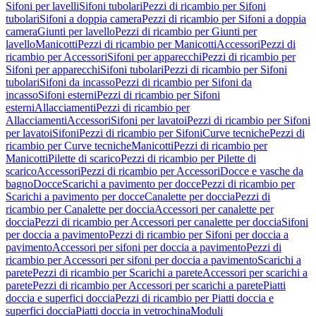
Sifoni per lavelli
Sifoni tubolari
Pezzi di ricambio per Sifoni
tubolari
Sifoni a doppia camera
Pezzi di ricambio per Sifoni a doppia
camera
Giunti per lavello
Pezzi di ricambio per Giunti per
lavello
Manicotti
Pezzi di ricambio per Manicotti
Accessori
Pezzi di
ricambio per Accessori
Sifoni per apparecchi
Pezzi di ricambio per
Sifoni per apparecchi
Sifoni tubolari
Pezzi di ricambio per Sifoni
tubolari
Sifoni da incasso
Pezzi di ricambio per Sifoni da
incasso
Sifoni esterni
Pezzi di ricambio per Sifoni
esterni
Allacciamenti
Pezzi di ricambio per
Allacciamenti
Accessori
Sifoni per lavatoi
Pezzi di ricambio per Sifoni
per lavatoi
Sifoni
Pezzi di ricambio per Sifoni
Curve tecniche
Pezzi di
ricambio per Curve tecniche
Manicotti
Pezzi di ricambio per
Manicotti
Pilette di scarico
Pezzi di ricambio per Pilette di
scarico
Accessori
Pezzi di ricambio per Accessori
Docce e vasche da
bagno
Docce
Scarichi a pavimento per docce
Pezzi di ricambio per
Scarichi a pavimento per docce
Canalette per doccia
Pezzi di
ricambio per Canalette per doccia
Accessori per canalette per
doccia
Pezzi di ricambio per Accessori per canalette per doccia
Sifoni
per doccia a pavimento
Pezzi di ricambio per Sifoni per doccia a
pavimento
Accessori per sifoni per doccia a pavimento
Pezzi di
ricambio per Accessori per sifoni per doccia a pavimento
Scarichi a
parete
Pezzi di ricambio per Scarichi a parete
Accessori per scarichi a
parete
Pezzi di ricambio per Accessori per scarichi a parete
Piatti
doccia e superfici doccia
Pezzi di ricambio per Piatti doccia e
superfici doccia
Piatti doccia in vetrochina
Moduli