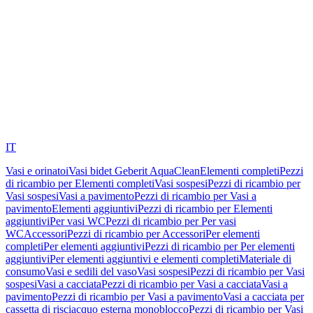
IT
Vasi e orinatoi
Vasi bidet Geberit AquaClean
Elementi completi
Pezzi
di ricambio per Elementi completi
Vasi sospesi
Pezzi di ricambio per
Vasi sospesi
Vasi a pavimento
Pezzi di ricambio per Vasi a
pavimento
Elementi aggiuntivi
Pezzi di ricambio per Elementi
aggiuntivi
Per vasi WC
Pezzi di ricambio per Per vasi
WC
Accessori
Pezzi di ricambio per Accessori
Per elementi
completi
Per elementi aggiuntivi
Pezzi di ricambio per Per elementi
aggiuntivi
Per elementi aggiuntivi e elementi completi
Materiale di
consumo
Vasi e sedili del vaso
Vasi sospesi
Pezzi di ricambio per Vasi
sospesi
Vasi a cacciata
Pezzi di ricambio per Vasi a cacciata
Vasi a
pavimento
Pezzi di ricambio per Vasi a pavimento
Vasi a cacciata per
cassetta di risciacquo esterna monoblocco
Pezzi di ricambio per Vasi