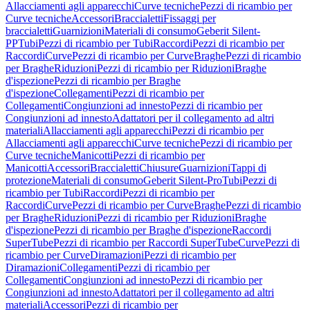
Allacciamenti agli apparecchi
Curve tecniche
Pezzi di ricambio per
Curve tecniche
Accessori
Braccialetti
Fissaggi per
braccialetti
Guarnizioni
Materiali di consumo
Geberit Silent-
PP
Tubi
Pezzi di ricambio per Tubi
Raccordi
Pezzi di ricambio per
Raccordi
Curve
Pezzi di ricambio per Curve
Braghe
Pezzi di ricambio
per Braghe
Riduzioni
Pezzi di ricambio per Riduzioni
Braghe
d'ispezione
Pezzi di ricambio per Braghe
d'ispezione
Collegamenti
Pezzi di ricambio per
Collegamenti
Congiunzioni ad innesto
Pezzi di ricambio per
Congiunzioni ad innesto
Adattatori per il collegamento ad altri
materiali
Allacciamenti agli apparecchi
Pezzi di ricambio per
Allacciamenti agli apparecchi
Curve tecniche
Pezzi di ricambio per
Curve tecniche
Manicotti
Pezzi di ricambio per
Manicotti
Accessori
Braccialetti
Chiusure
Guarnizioni
Tappi di
protezione
Materiali di consumo
Geberit Silent-Pro
Tubi
Pezzi di
ricambio per Tubi
Raccordi
Pezzi di ricambio per
Raccordi
Curve
Pezzi di ricambio per Curve
Braghe
Pezzi di ricambio
per Braghe
Riduzioni
Pezzi di ricambio per Riduzioni
Braghe
d'ispezione
Pezzi di ricambio per Braghe d'ispezione
Raccordi
SuperTube
Pezzi di ricambio per Raccordi SuperTube
Curve
Pezzi di
ricambio per Curve
Diramazioni
Pezzi di ricambio per
Diramazioni
Collegamenti
Pezzi di ricambio per
Collegamenti
Congiunzioni ad innesto
Pezzi di ricambio per
Congiunzioni ad innesto
Adattatori per il collegamento ad altri
materiali
Accessori
Pezzi di ricambio per