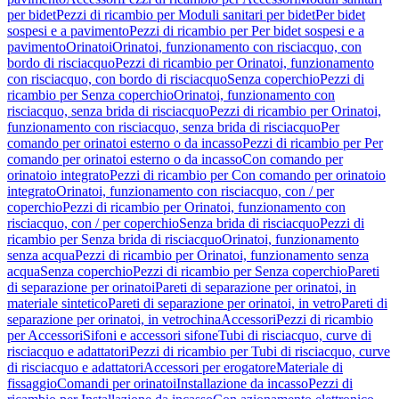
per bidet
Pezzi di ricambio per Moduli sanitari per bidet
Per bidet
sospesi e a pavimento
Pezzi di ricambio per Per bidet sospesi e a
pavimento
Orinatoi
Orinatoi, funzionamento con risciacquo, con
bordo di risciacquo
Pezzi di ricambio per Orinatoi, funzionamento
con risciacquo, con bordo di risciacquo
Senza coperchio
Pezzi di
ricambio per Senza coperchio
Orinatoi, funzionamento con
risciacquo, senza brida di risciacquo
Pezzi di ricambio per Orinatoi,
funzionamento con risciacquo, senza brida di risciacquo
Per
comando per orinatoi esterno o da incasso
Pezzi di ricambio per Per
comando per orinatoi esterno o da incasso
Con comando per
orinatoio integrato
Pezzi di ricambio per Con comando per orinatoio
integrato
Orinatoi, funzionamento con risciacquo, con / per
coperchio
Pezzi di ricambio per Orinatoi, funzionamento con
risciacquo, con / per coperchio
Senza brida di risciacquo
Pezzi di
ricambio per Senza brida di risciacquo
Orinatoi, funzionamento
senza acqua
Pezzi di ricambio per Orinatoi, funzionamento senza
acqua
Senza coperchio
Pezzi di ricambio per Senza coperchio
Pareti
di separazione per orinatoi
Pareti di separazione per orinatoi, in
materiale sintetico
Pareti di separazione per orinatoi, in vetro
Pareti di
separazione per orinatoi, in vetrochina
Accessori
Pezzi di ricambio
per Accessori
Sifoni e accessori sifone
Tubi di risciacquo, curve di
risciacquo e adattatori
Pezzi di ricambio per Tubi di risciacquo, curve
di risciacquo e adattatori
Accessori per erogatore
Materiale di
fissaggio
Comandi per orinatoi
Installazione da incasso
Pezzi di