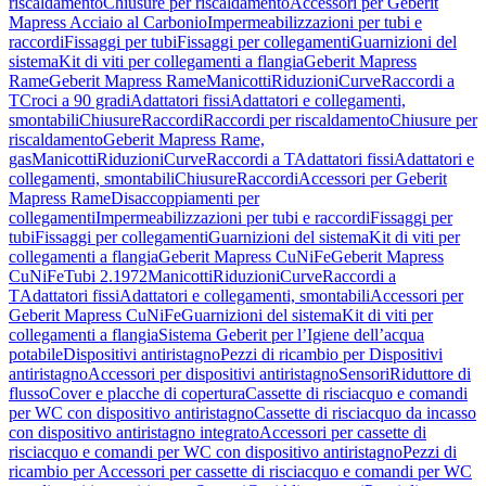
riscaldamento
Chiusure per riscaldamento
Accessori per Geberit
Mapress Acciaio al Carbonio
Impermeabilizzazioni per tubi e
raccordi
Fissaggi per tubi
Fissaggi per collegamenti
Guarnizioni del
sistema
Kit di viti per collegamenti a flangia
Geberit Mapress
Rame
Geberit Mapress Rame
Manicotti
Riduzioni
Curve
Raccordi a
T
Croci a 90 gradi
Adattatori fissi
Adattatori e collegamenti,
smontabili
Chiusure
Raccordi
Raccordi per riscaldamento
Chiusure per
riscaldamento
Geberit Mapress Rame,
gas
Manicotti
Riduzioni
Curve
Raccordi a T
Adattatori fissi
Adattatori e
collegamenti, smontabili
Chiusure
Raccordi
Accessori per Geberit
Mapress Rame
Disaccoppiamenti per
collegamenti
Impermeabilizzazioni per tubi e raccordi
Fissaggi per
tubi
Fissaggi per collegamenti
Guarnizioni del sistema
Kit di viti per
collegamenti a flangia
Geberit Mapress CuNiFe
Geberit Mapress
CuNiFe
Tubi 2.1972
Manicotti
Riduzioni
Curve
Raccordi a
T
Adattatori fissi
Adattatori e collegamenti, smontabili
Accessori per
Geberit Mapress CuNiFe
Guarnizioni del sistema
Kit di viti per
collegamenti a flangia
Sistema Geberit per l’Igiene dell’acqua
potabile
Dispositivi antiristagno
Pezzi di ricambio per Dispositivi
antiristagno
Accessori per dispositivi antiristagno
Sensori
Riduttore di
flusso
Cover e placche di copertura
Cassette di risciacquo e comandi
per WC con dispositivo antiristagno
Cassette di risciacquo da incasso
con dispositivo antiristagno integrato
Accessori per cassette di
risciacquo e comandi per WC con dispositivo antiristagno
Pezzi di
ricambio per Accessori per cassette di risciacquo e comandi per WC