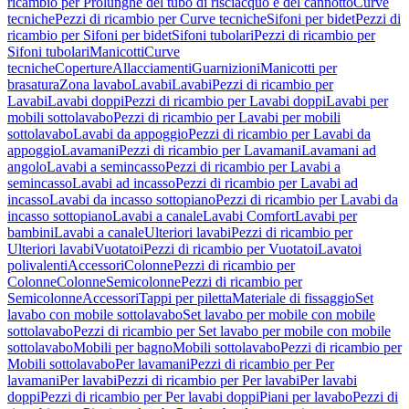
ricambio per Prolunghe del tubo di risciacquo e del cannotto
Curve
tecniche
Pezzi di ricambio per Curve tecniche
Sifoni per bidet
Pezzi di
ricambio per Sifoni per bidet
Sifoni tubolari
Pezzi di ricambio per
Sifoni tubolari
Manicotti
Curve
tecniche
Coperture
Allacciamenti
Guarnizioni
Manicotti per
brasatura
Zona lavabo
Lavabi
Lavabi
Pezzi di ricambio per
Lavabi
Lavabi doppi
Pezzi di ricambio per Lavabi doppi
Lavabi per
mobili sottolavabo
Pezzi di ricambio per Lavabi per mobili
sottolavabo
Lavabi da appoggio
Pezzi di ricambio per Lavabi da
appoggio
Lavamani
Pezzi di ricambio per Lavamani
Lavamani ad
angolo
Lavabi a semincasso
Pezzi di ricambio per Lavabi a
semincasso
Lavabi ad incasso
Pezzi di ricambio per Lavabi ad
incasso
Lavabi da incasso sottopiano
Pezzi di ricambio per Lavabi da
incasso sottopiano
Lavabi a canale
Lavabi Comfort
Lavabi per
bambini
Lavabi a canale
Ulteriori lavabi
Pezzi di ricambio per
Ulteriori lavabi
Vuotatoi
Pezzi di ricambio per Vuotatoi
Lavatoi
polivalenti
Accessori
Colonne
Pezzi di ricambio per
Colonne
Colonne
Semicolonne
Pezzi di ricambio per
Semicolonne
Accessori
Tappi per piletta
Materiale di fissaggio
Set
lavabo con mobile sottolavabo
Set lavabo per mobile con mobile
sottolavabo
Pezzi di ricambio per Set lavabo per mobile con mobile
sottolavabo
Mobili per bagno
Mobili sottolavabo
Pezzi di ricambio per
Mobili sottolavabo
Per lavamani
Pezzi di ricambio per Per
lavamani
Per lavabi
Pezzi di ricambio per Per lavabi
Per lavabi
doppi
Pezzi di ricambio per Per lavabi doppi
Piani per lavabo
Pezzi di