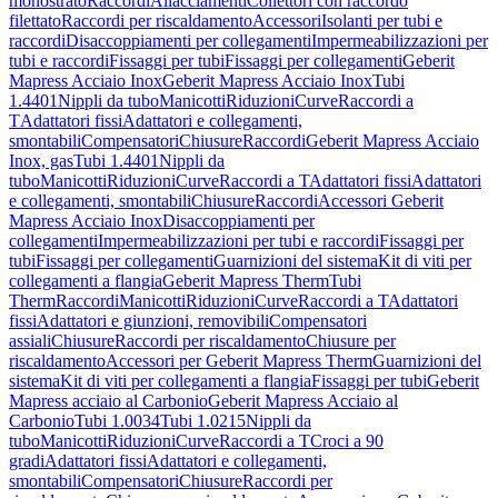
monostrato
Raccordi
Allacciamenti
Collettori con raccordo
filettato
Raccordi per riscaldamento
Accessori
Isolanti per tubi e
raccordi
Disaccoppiamenti per collegamenti
Impermeabilizzazioni per
tubi e raccordi
Fissaggi per tubi
Fissaggi per collegamenti
Geberit
Mapress Acciaio Inox
Geberit Mapress Acciaio Inox
Tubi
1.4401
Nippli da tubo
Manicotti
Riduzioni
Curve
Raccordi a
T
Adattatori fissi
Adattatori e collegamenti,
smontabili
Compensatori
Chiusure
Raccordi
Geberit Mapress Acciaio
Inox, gas
Tubi 1.4401
Nippli da
tubo
Manicotti
Riduzioni
Curve
Raccordi a T
Adattatori fissi
Adattatori
e collegamenti, smontabili
Chiusure
Raccordi
Accessori Geberit
Mapress Acciaio Inox
Disaccoppiamenti per
collegamenti
Impermeabilizzazioni per tubi e raccordi
Fissaggi per
tubi
Fissaggi per collegamenti
Guarnizioni del sistema
Kit di viti per
collegamenti a flangia
Geberit Mapress Therm
Tubi
Therm
Raccordi
Manicotti
Riduzioni
Curve
Raccordi a T
Adattatori
fissi
Adattatori e giunzioni, removibili
Compensatori
assiali
Chiusure
Raccordi per riscaldamento
Chiusure per
riscaldamento
Accessori per Geberit Mapress Therm
Guarnizioni del
sistema
Kit di viti per collegamenti a flangia
Fissaggi per tubi
Geberit
Mapress acciaio al Carbonio
Geberit Mapress Acciaio al
Carbonio
Tubi 1.0034
Tubi 1.0215
Nippli da
tubo
Manicotti
Riduzioni
Curve
Raccordi a T
Croci a 90
gradi
Adattatori fissi
Adattatori e collegamenti,
smontabili
Compensatori
Chiusure
Raccordi per