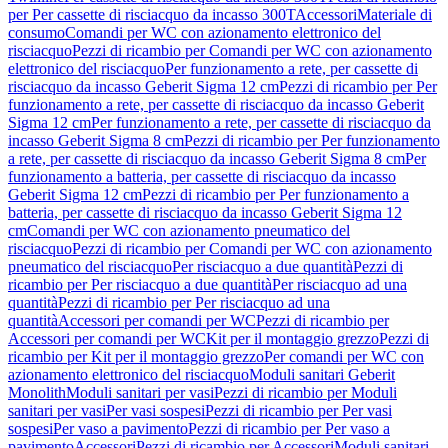
per Per cassette di risciacquo da incasso 300T
Accessori
Materiale di
consumo
Comandi per WC con azionamento elettronico del
risciacquo
Pezzi di ricambio per Comandi per WC con azionamento
elettronico del risciacquo
Per funzionamento a rete, per cassette di
risciacquo da incasso Geberit Sigma 12 cm
Pezzi di ricambio per Per
funzionamento a rete, per cassette di risciacquo da incasso Geberit
Sigma 12 cm
Per funzionamento a rete, per cassette di risciacquo da
incasso Geberit Sigma 8 cm
Pezzi di ricambio per Per funzionamento
a rete, per cassette di risciacquo da incasso Geberit Sigma 8 cm
Per
funzionamento a batteria, per cassette di risciacquo da incasso
Geberit Sigma 12 cm
Pezzi di ricambio per Per funzionamento a
batteria, per cassette di risciacquo da incasso Geberit Sigma 12
cm
Comandi per WC con azionamento pneumatico del
risciacquo
Pezzi di ricambio per Comandi per WC con azionamento
pneumatico del risciacquo
Per risciacquo a due quantità
Pezzi di
ricambio per Per risciacquo a due quantità
Per risciacquo ad una
quantità
Pezzi di ricambio per Per risciacquo ad una
quantità
Accessori per comandi per WC
Pezzi di ricambio per
Accessori per comandi per WC
Kit per il montaggio grezzo
Pezzi di
ricambio per Kit per il montaggio grezzo
Per comandi per WC con
azionamento elettronico del risciacquo
Moduli sanitari Geberit
Monolith
Moduli sanitari per vasi
Pezzi di ricambio per Moduli
sanitari per vasi
Per vasi sospesi
Pezzi di ricambio per Per vasi
sospesi
Per vaso a pavimento
Pezzi di ricambio per Per vaso a
pavimento
Accessori
Pezzi di ricambio per Accessori
Moduli sanitari