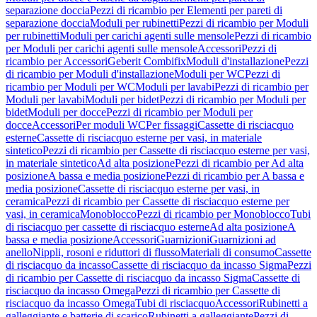
separazione doccia
Pezzi di ricambio per Elementi per pareti di
separazione doccia
Moduli per rubinetti
Pezzi di ricambio per Moduli
per rubinetti
Moduli per carichi agenti sulle mensole
Pezzi di ricambio
per Moduli per carichi agenti sulle mensole
Accessori
Pezzi di
ricambio per Accessori
Geberit Combifix
Moduli d'installazione
Pezzi
di ricambio per Moduli d'installazione
Moduli per WC
Pezzi di
ricambio per Moduli per WC
Moduli per lavabi
Pezzi di ricambio per
Moduli per lavabi
Moduli per bidet
Pezzi di ricambio per Moduli per
bidet
Moduli per docce
Pezzi di ricambio per Moduli per
docce
Accessori
Per moduli WC
Per fissaggi
Cassette di risciacquo
esterne
Cassette di risciacquo esterne per vasi, in materiale
sintetico
Pezzi di ricambio per Cassette di risciacquo esterne per vasi,
in materiale sintetico
Ad alta posizione
Pezzi di ricambio per Ad alta
posizione
A bassa e media posizione
Pezzi di ricambio per A bassa e
media posizione
Cassette di risciacquo esterne per vasi, in
ceramica
Pezzi di ricambio per Cassette di risciacquo esterne per
vasi, in ceramica
Monoblocco
Pezzi di ricambio per Monoblocco
Tubi
di risciacquo per cassette di risciacquo esterne
Ad alta posizione
A
bassa e media posizione
Accessori
Guarnizioni
Guarnizioni ad
anello
Nippli, rosoni e riduttori di flusso
Materiali di consumo
Cassette
di risciacquo da incasso
Cassette di risciacquo da incasso Sigma
Pezzi
di ricambio per Cassette di risciacquo da incasso Sigma
Cassette di
risciacquo da incasso Omega
Pezzi di ricambio per Cassette di
risciacquo da incasso Omega
Tubi di risciacquo
Accessori
Rubinetti a
galleggiante e batterie di scarico
Rubinetti a galleggiante
Pezzi di