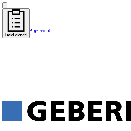
A geberit.it
I miei elenchi