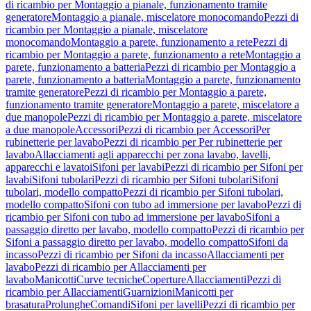
di ricambio per Montaggio a pianale, funzionamento tramite
generatore
Montaggio a pianale, miscelatore monocomando
Pezzi di
ricambio per Montaggio a pianale, miscelatore
monocomando
Montaggio a parete, funzionamento a rete
Pezzi di
ricambio per Montaggio a parete, funzionamento a rete
Montaggio a
parete, funzionamento a batteria
Pezzi di ricambio per Montaggio a
parete, funzionamento a batteria
Montaggio a parete, funzionamento
tramite generatore
Pezzi di ricambio per Montaggio a parete,
funzionamento tramite generatore
Montaggio a parete, miscelatore a
due manopole
Pezzi di ricambio per Montaggio a parete, miscelatore
a due manopole
Accessori
Pezzi di ricambio per Accessori
Per
rubinetterie per lavabo
Pezzi di ricambio per Per rubinetterie per
lavabo
Allacciamenti agli apparecchi per zona lavabo, lavelli,
apparecchi e lavatoi
Sifoni per lavabi
Pezzi di ricambio per Sifoni per
lavabi
Sifoni tubolari
Pezzi di ricambio per Sifoni tubolari
Sifoni
tubolari, modello compatto
Pezzi di ricambio per Sifoni tubolari,
modello compatto
Sifoni con tubo ad immersione per lavabo
Pezzi di
ricambio per Sifoni con tubo ad immersione per lavabo
Sifoni a
passaggio diretto per lavabo, modello compatto
Pezzi di ricambio per
Sifoni a passaggio diretto per lavabo, modello compatto
Sifoni da
incasso
Pezzi di ricambio per Sifoni da incasso
Allacciamenti per
lavabo
Pezzi di ricambio per Allacciamenti per
lavabo
Manicotti
Curve tecniche
Coperture
Allacciamenti
Pezzi di
ricambio per Allacciamenti
Guarnizioni
Manicotti per
brasatura
Prolunghe
Comandi
Sifoni per lavelli
Pezzi di ricambio per