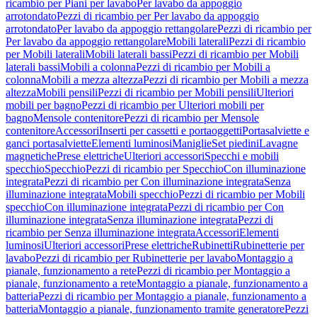
ricambio per Piani per lavabo
Per lavabo da appoggio
arrotondato
Pezzi di ricambio per Per lavabo da appoggio
arrotondato
Per lavabo da appoggio rettangolare
Pezzi di ricambio per
Per lavabo da appoggio rettangolare
Mobili laterali
Pezzi di ricambio
per Mobili laterali
Mobili laterali bassi
Pezzi di ricambio per Mobili
laterali bassi
Mobili a colonna
Pezzi di ricambio per Mobili a
colonna
Mobili a mezza altezza
Pezzi di ricambio per Mobili a mezza
altezza
Mobili pensili
Pezzi di ricambio per Mobili pensili
Ulteriori
mobili per bagno
Pezzi di ricambio per Ulteriori mobili per
bagno
Mensole contenitore
Pezzi di ricambio per Mensole
contenitore
Accessori
Inserti per cassetti e portaoggetti
Portasalviette e
ganci portasalviette
Elementi luminosi
Maniglie
Set piedini
Lavagne
magnetiche
Prese elettriche
Ulteriori accessori
Specchi e mobili
specchio
Specchio
Pezzi di ricambio per Specchio
Con illuminazione
integrata
Pezzi di ricambio per Con illuminazione integrata
Senza
illuminazione integrata
Mobili specchio
Pezzi di ricambio per Mobili
specchio
Con illuminazione integrata
Pezzi di ricambio per Con
illuminazione integrata
Senza illuminazione integrata
Pezzi di
ricambio per Senza illuminazione integrata
Accessori
Elementi
luminosi
Ulteriori accessori
Prese elettriche
Rubinetti
Rubinetterie per
lavabo
Pezzi di ricambio per Rubinetterie per lavabo
Montaggio a
pianale, funzionamento a rete
Pezzi di ricambio per Montaggio a
pianale, funzionamento a rete
Montaggio a pianale, funzionamento a
batteria
Pezzi di ricambio per Montaggio a pianale, funzionamento a
batteria
Montaggio a pianale, funzionamento tramite generatore
Pezzi