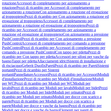
rotazione
Accessori di completamento per azionamento a
rotazione
Pezzi di ricambio per Accessori di completamento per
azionamento a rotazione
Con azionamento a rotazione ed erogazione
al troppopieno
Pezzi di ricambio per Con azionamento a rotazione ed
erogazione al troppopieno
Accessori di completamento per
azionamento a rotazione ed erogazione al troppopieno
Pezzi di
ricambio per Accessori di completamento per azionamento a
rotazione ed erogazione al troppopieno
Con azionamento a pressione
PushControl
Pezzi di ricambio per Con azionamento a pressione
PushControl
Accessori di completamento per comando a pressione
PushControl
Pezzi di ricambio per Accessori di completamento per
comando a pressione PushControl
Con tappo per piletta
Pezzi di
ricambio per Con tappo per piletta
Accessori per sifoni per vasche da
bagno
Tappi per piletta
Allacciamenti idrici
Sistemi di installazione e
di risciacquo
Geberit Duofix
Pareti
Pezzi di ricambio per Pareti
Sistemi
portanti
Pezzi di ricambio per Sistemi
portanti
Pannellature
Accessori
Pezzi di ricambio per Accessori
Moduli
d'installazione
Pezzi di ricambio per Moduli d'installazione
Moduli
per WC
Pezzi di ricambio per Moduli per WC
Moduli per
lavabi
Pezzi di ricambio per Moduli per lavabi
Moduli per bidet
Pezzi
di ricambio per Moduli per bidet
Moduli per orinatoi
Pezzi di
ricambio per Moduli per orinatoi
Moduli per docce con scarico a
parete
Pezzi di ricambio per Moduli per docce con scarico a
parete
Moduli per docce e vasche da bagno
Pezzi di ricambio per
Moduli per docce e vasche da bagno
Elementi per pareti di