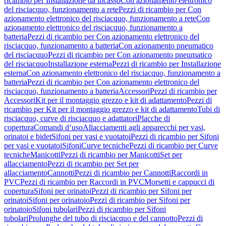
ricambio per Installazione da incasso
Con azionamento elettronico
del risciacquo, funzionamento a rete
Pezzi di ricambio per Con
azionamento elettronico del risciacquo, funzionamento a rete
Con
azionamento elettronico del risciacquo, funzionamento a
batteria
Pezzi di ricambio per Con azionamento elettronico del
risciacquo, funzionamento a batteria
Con azionamento pneumatico
del risciacquo
Pezzi di ricambio per Con azionamento pneumatico
del risciacquo
Installazione esterna
Pezzi di ricambio per Installazione
esterna
Con azionamento elettronico del risciacquo, funzionamento a
batteria
Pezzi di ricambio per Con azionamento elettronico del
risciacquo, funzionamento a batteria
Accessori
Pezzi di ricambio per
Accessori
Kit per il montaggio grezzo e kit di adattamento
Pezzi di
ricambio per Kit per il montaggio grezzo e kit di adattamento
Tubi di
risciacquo, curve di risciacquo e adattatori
Placche di
copertura
Comandi d’uso
Allacciamenti agli apparecchi per vasi,
orinatoi e bidet
Sifoni per vasi e vuotatoi
Pezzi di ricambio per Sifoni
per vasi e vuotatoi
Sifoni
Curve tecniche
Pezzi di ricambio per Curve
tecniche
Manicotti
Pezzi di ricambio per Manicotti
Set per
allacciamento
Pezzi di ricambio per Set per
allacciamento
Cannotti
Pezzi di ricambio per Cannotti
Raccordi in
PVC
Pezzi di ricambio per Raccordi in PVC
Morsetti e cappucci di
copertura
Sifoni per orinatoi
Pezzi di ricambio per Sifoni per
orinatoi
Sifoni per orinatoio
Pezzi di ricambio per Sifoni per
orinatoio
Sifoni tubolari
Pezzi di ricambio per Sifoni
tubolari
Prolunghe del tubo di risciacquo e del cannotto
Pezzi di