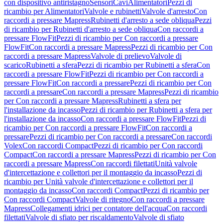
con dispositivo antiristagno
Sensori
Cavi
Alimentatori
Pezzi di
ricambio per Alimentatori
Valvole e rubinetti
Valvole d'arresto
Con
raccordi a pressare Mapress
Rubinetti d'arresto a sede obliqua
Pezzi
di ricambio per Rubinetti d'arresto a sede obliqua
Con raccordi a
pressare FlowFit
Pezzi di ricambio per Con raccordi a pressare
FlowFit
Con raccordi a pressare Mapress
Pezzi di ricambio per Con
raccordi a pressare Mapress
Valvole di prelievo
Valvole di
scarico
Rubinetti a sfera
Pezzi di ricambio per Rubinetti a sfera
Con
raccordi a pressare FlowFit
Pezzi di ricambio per Con raccordi a
pressare FlowFit
Con raccordi a pressare
Pezzi di ricambio per Con
raccordi a pressare
Con raccordi a pressare Mapress
Pezzi di ricambio
per Con raccordi a pressare Mapress
Rubinetti a sfera per
l'installazione da incasso
Pezzi di ricambio per Rubinetti a sfera per
l'installazione da incasso
Con raccordi a pressare FlowFit
Pezzi di
ricambio per Con raccordi a pressare FlowFit
Con raccordi a
pressare
Pezzi di ricambio per Con raccordi a pressare
Con raccordi
Volex
Con raccordi Compact
Pezzi di ricambio per Con raccordi
Compact
Con raccordi a pressare Mapress
Pezzi di ricambio per Con
raccordi a pressare Mapress
Con raccordi filettati
Unità valvole
d'intercettazione e collettori per il montaggio da incasso
Pezzi di
ricambio per Unità valvole d'intercettazione e collettori per il
montaggio da incasso
Con raccordi Compact
Pezzi di ricambio per
Con raccordi Compact
Valvole di ritegno
Con raccordi a pressare
Mapress
Collegamenti idrici per contatore dell'acqua
Con raccordi
filettati
Valvole di sfiato per riscaldamento
Valvole di sfiato