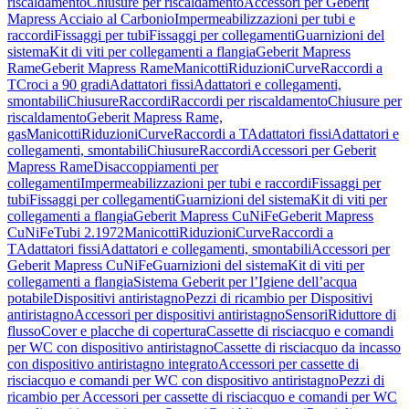
riscaldamento
Chiusure per riscaldamento
Accessori per Geberit
Mapress Acciaio al Carbonio
Impermeabilizzazioni per tubi e
raccordi
Fissaggi per tubi
Fissaggi per collegamenti
Guarnizioni del
sistema
Kit di viti per collegamenti a flangia
Geberit Mapress
Rame
Geberit Mapress Rame
Manicotti
Riduzioni
Curve
Raccordi a
T
Croci a 90 gradi
Adattatori fissi
Adattatori e collegamenti,
smontabili
Chiusure
Raccordi
Raccordi per riscaldamento
Chiusure per
riscaldamento
Geberit Mapress Rame,
gas
Manicotti
Riduzioni
Curve
Raccordi a T
Adattatori fissi
Adattatori e
collegamenti, smontabili
Chiusure
Raccordi
Accessori per Geberit
Mapress Rame
Disaccoppiamenti per
collegamenti
Impermeabilizzazioni per tubi e raccordi
Fissaggi per
tubi
Fissaggi per collegamenti
Guarnizioni del sistema
Kit di viti per
collegamenti a flangia
Geberit Mapress CuNiFe
Geberit Mapress
CuNiFe
Tubi 2.1972
Manicotti
Riduzioni
Curve
Raccordi a
T
Adattatori fissi
Adattatori e collegamenti, smontabili
Accessori per
Geberit Mapress CuNiFe
Guarnizioni del sistema
Kit di viti per
collegamenti a flangia
Sistema Geberit per l’Igiene dell’acqua
potabile
Dispositivi antiristagno
Pezzi di ricambio per Dispositivi
antiristagno
Accessori per dispositivi antiristagno
Sensori
Riduttore di
flusso
Cover e placche di copertura
Cassette di risciacquo e comandi
per WC con dispositivo antiristagno
Cassette di risciacquo da incasso
con dispositivo antiristagno integrato
Accessori per cassette di
risciacquo e comandi per WC con dispositivo antiristagno
Pezzi di
ricambio per Accessori per cassette di risciacquo e comandi per WC