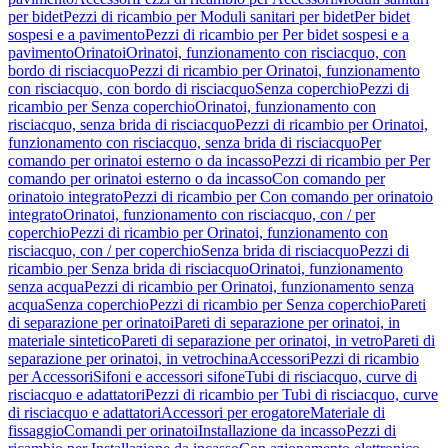
per bidet
Pezzi di ricambio per Moduli sanitari per bidet
Per bidet
sospesi e a pavimento
Pezzi di ricambio per Per bidet sospesi e a
pavimento
Orinatoi
Orinatoi, funzionamento con risciacquo, con
bordo di risciacquo
Pezzi di ricambio per Orinatoi, funzionamento
con risciacquo, con bordo di risciacquo
Senza coperchio
Pezzi di
ricambio per Senza coperchio
Orinatoi, funzionamento con
risciacquo, senza brida di risciacquo
Pezzi di ricambio per Orinatoi,
funzionamento con risciacquo, senza brida di risciacquo
Per
comando per orinatoi esterno o da incasso
Pezzi di ricambio per Per
comando per orinatoi esterno o da incasso
Con comando per
orinatoio integrato
Pezzi di ricambio per Con comando per orinatoio
integrato
Orinatoi, funzionamento con risciacquo, con / per
coperchio
Pezzi di ricambio per Orinatoi, funzionamento con
risciacquo, con / per coperchio
Senza brida di risciacquo
Pezzi di
ricambio per Senza brida di risciacquo
Orinatoi, funzionamento
senza acqua
Pezzi di ricambio per Orinatoi, funzionamento senza
acqua
Senza coperchio
Pezzi di ricambio per Senza coperchio
Pareti
di separazione per orinatoi
Pareti di separazione per orinatoi, in
materiale sintetico
Pareti di separazione per orinatoi, in vetro
Pareti di
separazione per orinatoi, in vetrochina
Accessori
Pezzi di ricambio
per Accessori
Sifoni e accessori sifone
Tubi di risciacquo, curve di
risciacquo e adattatori
Pezzi di ricambio per Tubi di risciacquo, curve
di risciacquo e adattatori
Accessori per erogatore
Materiale di
fissaggio
Comandi per orinatoi
Installazione da incasso
Pezzi di