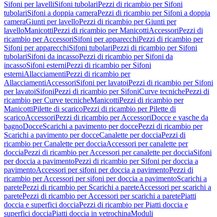
Sifoni per lavelli
Sifoni tubolari
Pezzi di ricambio per Sifoni
tubolari
Sifoni a doppia camera
Pezzi di ricambio per Sifoni a doppia
camera
Giunti per lavello
Pezzi di ricambio per Giunti per
lavello
Manicotti
Pezzi di ricambio per Manicotti
Accessori
Pezzi di
ricambio per Accessori
Sifoni per apparecchi
Pezzi di ricambio per
Sifoni per apparecchi
Sifoni tubolari
Pezzi di ricambio per Sifoni
tubolari
Sifoni da incasso
Pezzi di ricambio per Sifoni da
incasso
Sifoni esterni
Pezzi di ricambio per Sifoni
esterni
Allacciamenti
Pezzi di ricambio per
Allacciamenti
Accessori
Sifoni per lavatoi
Pezzi di ricambio per Sifoni
per lavatoi
Sifoni
Pezzi di ricambio per Sifoni
Curve tecniche
Pezzi di
ricambio per Curve tecniche
Manicotti
Pezzi di ricambio per
Manicotti
Pilette di scarico
Pezzi di ricambio per Pilette di
scarico
Accessori
Pezzi di ricambio per Accessori
Docce e vasche da
bagno
Docce
Scarichi a pavimento per docce
Pezzi di ricambio per
Scarichi a pavimento per docce
Canalette per doccia
Pezzi di
ricambio per Canalette per doccia
Accessori per canalette per
doccia
Pezzi di ricambio per Accessori per canalette per doccia
Sifoni
per doccia a pavimento
Pezzi di ricambio per Sifoni per doccia a
pavimento
Accessori per sifoni per doccia a pavimento
Pezzi di
ricambio per Accessori per sifoni per doccia a pavimento
Scarichi a
parete
Pezzi di ricambio per Scarichi a parete
Accessori per scarichi a
parete
Pezzi di ricambio per Accessori per scarichi a parete
Piatti
doccia e superfici doccia
Pezzi di ricambio per Piatti doccia e
superfici doccia
Piatti doccia in vetrochina
Moduli