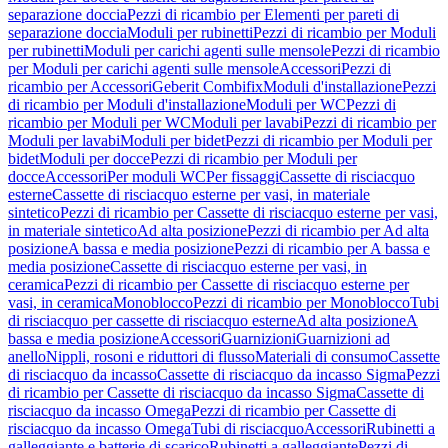
separazione doccia
Pezzi di ricambio per Elementi per pareti di
separazione doccia
Moduli per rubinetti
Pezzi di ricambio per Moduli
per rubinetti
Moduli per carichi agenti sulle mensole
Pezzi di ricambio
per Moduli per carichi agenti sulle mensole
Accessori
Pezzi di
ricambio per Accessori
Geberit Combifix
Moduli d'installazione
Pezzi
di ricambio per Moduli d'installazione
Moduli per WC
Pezzi di
ricambio per Moduli per WC
Moduli per lavabi
Pezzi di ricambio per
Moduli per lavabi
Moduli per bidet
Pezzi di ricambio per Moduli per
bidet
Moduli per docce
Pezzi di ricambio per Moduli per
docce
Accessori
Per moduli WC
Per fissaggi
Cassette di risciacquo
esterne
Cassette di risciacquo esterne per vasi, in materiale
sintetico
Pezzi di ricambio per Cassette di risciacquo esterne per vasi,
in materiale sintetico
Ad alta posizione
Pezzi di ricambio per Ad alta
posizione
A bassa e media posizione
Pezzi di ricambio per A bassa e
media posizione
Cassette di risciacquo esterne per vasi, in
ceramica
Pezzi di ricambio per Cassette di risciacquo esterne per
vasi, in ceramica
Monoblocco
Pezzi di ricambio per Monoblocco
Tubi
di risciacquo per cassette di risciacquo esterne
Ad alta posizione
A
bassa e media posizione
Accessori
Guarnizioni
Guarnizioni ad
anello
Nippli, rosoni e riduttori di flusso
Materiali di consumo
Cassette
di risciacquo da incasso
Cassette di risciacquo da incasso Sigma
Pezzi
di ricambio per Cassette di risciacquo da incasso Sigma
Cassette di
risciacquo da incasso Omega
Pezzi di ricambio per Cassette di
risciacquo da incasso Omega
Tubi di risciacquo
Accessori
Rubinetti a
galleggiante e batterie di scarico
Rubinetti a galleggiante
Pezzi di