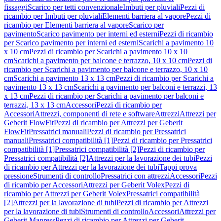
fissaggi
Scarico per tetti convenzionale
Imbuti per pluviali
Pezzi di
ricambio per Imbuti per pluviali
Elementi barriera al vapore
Pezzi di
ricambio per Elementi barriera al vapore
Scarico per
pavimento
Scarico pavimento per interni ed esterni
Pezzi di ricambio
per Scarico pavimento per interni ed esterni
Scarichi a pavimento 10
x 10 cm
Pezzi di ricambio per Scarichi a pavimento 10 x 10
cm
Scarichi a pavimento per balcone e terrazzo, 10 x 10 cm
Pezzi di
ricambio per Scarichi a pavimento per balcone e terrazzo, 10 x 10
cm
Scarichi a pavimento 13 x 13 cm
Pezzi di ricambio per Scarichi a
pavimento 13 x 13 cm
Scarichi a pavimento per balconi e terrazzi, 13
x 13 cm
Pezzi di ricambio per Scarichi a pavimento per balconi e
terrazzi, 13 x 13 cm
Accessori
Pezzi di ricambio per
Accessori
Attrezzi, componenti di rete e software
Attrezzi
Attrezzi per
Geberit FlowFit
Pezzi di ricambio per Attrezzi per Geberit
FlowFit
Pressatrici manuali
Pezzi di ricambio per Pressatrici
manuali
Pressatrici compatibilità [1]
Pezzi di ricambio per Pressatrici
compatibilità [1]
Pressatrici compatibilità [2]
Pezzi di ricambio per
Pressatrici compatibilità [2]
Attrezzi per la lavorazione dei tubi
Pezzi
di ricambio per Attrezzi per la lavorazione dei tubi
Tappi prova
pressione
Strumenti di controllo
Pressatrici con attrezzi
Accessori
Pezzi
di ricambio per Accessori
Attrezzi per Geberit Volex
Pezzi di
ricambio per Attrezzi per Geberit Volex
Pressatrici compatibilità
[2]
Attrezzi per la lavorazione di tubi
Pezzi di ricambio per Attrezzi
per la lavorazione di tubi
Strumenti di controllo
Accessori
Attrezzi per
Geberit Mapress
Pezzi di ricambio per Attrezzi per Geberit