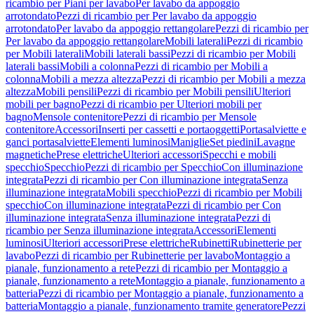
ricambio per Piani per lavabo
Per lavabo da appoggio
arrotondato
Pezzi di ricambio per Per lavabo da appoggio
arrotondato
Per lavabo da appoggio rettangolare
Pezzi di ricambio per
Per lavabo da appoggio rettangolare
Mobili laterali
Pezzi di ricambio
per Mobili laterali
Mobili laterali bassi
Pezzi di ricambio per Mobili
laterali bassi
Mobili a colonna
Pezzi di ricambio per Mobili a
colonna
Mobili a mezza altezza
Pezzi di ricambio per Mobili a mezza
altezza
Mobili pensili
Pezzi di ricambio per Mobili pensili
Ulteriori
mobili per bagno
Pezzi di ricambio per Ulteriori mobili per
bagno
Mensole contenitore
Pezzi di ricambio per Mensole
contenitore
Accessori
Inserti per cassetti e portaoggetti
Portasalviette e
ganci portasalviette
Elementi luminosi
Maniglie
Set piedini
Lavagne
magnetiche
Prese elettriche
Ulteriori accessori
Specchi e mobili
specchio
Specchio
Pezzi di ricambio per Specchio
Con illuminazione
integrata
Pezzi di ricambio per Con illuminazione integrata
Senza
illuminazione integrata
Mobili specchio
Pezzi di ricambio per Mobili
specchio
Con illuminazione integrata
Pezzi di ricambio per Con
illuminazione integrata
Senza illuminazione integrata
Pezzi di
ricambio per Senza illuminazione integrata
Accessori
Elementi
luminosi
Ulteriori accessori
Prese elettriche
Rubinetti
Rubinetterie per
lavabo
Pezzi di ricambio per Rubinetterie per lavabo
Montaggio a
pianale, funzionamento a rete
Pezzi di ricambio per Montaggio a
pianale, funzionamento a rete
Montaggio a pianale, funzionamento a
batteria
Pezzi di ricambio per Montaggio a pianale, funzionamento a
batteria
Montaggio a pianale, funzionamento tramite generatore
Pezzi