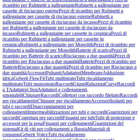
ricambio per Rubinetti a galleggiante
Rubinetti a galleggiante per
cassette di risciacquo esterne
Pezzi di ricambio per Rubinetti a
galleggiante per cassette di risciacquo esterne
Rubinetti a
galleggiante per cassette di risciacquo da incasso
Pezzi di ricambio
per Rubinetti a galleggiante per cassette di risciacquo da
incasso
Rubinetti a galleggiante per cassette in ceramica
Pezzi di
ricambio per Rubinetti a galleggiante per cassette in
ceramica
Rubinetti a galleggiante per Monolith
Pezzi di ricambio per
Rubinetti a galleggiante per Monolith
Batterie di scarico
Pezzi di
ricambio per Batterie di scarico
Risciacquo a due quantità
Pezzi di
ricambio per Risciacquo a due quantità
Batterie
Pezzi di ricambio per
Batterie
Risciacquo a due quantità
Pezzi di ricambio per Risciacquo a
due quantità
Accessori
Pulsanti
Adattatori
Membrane
Adduzione
idrica
Geberit FlowFit
Tubi multistrato
Tubi riscaldamento
multistrato
Tubi monostrato
Raccordi
Giunti
Riduzioni
Curve
Raccordi
a T
Adattatori fissi
Adattatori e collegamenti,
smontabili
Chiusure
Raccordi
Collettori con raccordo filettato
Raccordi
per riscaldamento
Chiusure per riscaldamento
Accessori
Isolanti per
tubi e raccordi
Disaccoppiamenti per
collegamenti
Impermeabilizzazioni per tubi e raccordi
Guarnizioni per
raccordi
Copertura per raccordi
Fissaggi per tubi
Tubi di protezione e
accessori per la posa
Fissaggi per collegamenti
Guarnizioni del
sistema
Kit di viti per collegamenti a flangia
Materiali di
consumo
Geberit Volex
Tubi riscaldamento