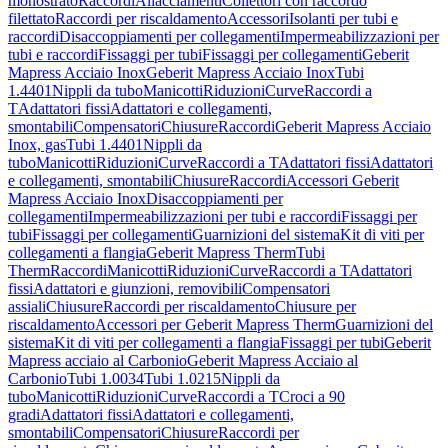
monostrato
Raccordi
Allacciamenti
Collettori con raccordo
filettato
Raccordi per riscaldamento
Accessori
Isolanti per tubi e
raccordi
Disaccoppiamenti per collegamenti
Impermeabilizzazioni per
tubi e raccordi
Fissaggi per tubi
Fissaggi per collegamenti
Geberit
Mapress Acciaio Inox
Geberit Mapress Acciaio Inox
Tubi
1.4401
Nippli da tubo
Manicotti
Riduzioni
Curve
Raccordi a
T
Adattatori fissi
Adattatori e collegamenti,
smontabili
Compensatori
Chiusure
Raccordi
Geberit Mapress Acciaio
Inox, gas
Tubi 1.4401
Nippli da
tubo
Manicotti
Riduzioni
Curve
Raccordi a T
Adattatori fissi
Adattatori
e collegamenti, smontabili
Chiusure
Raccordi
Accessori Geberit
Mapress Acciaio Inox
Disaccoppiamenti per
collegamenti
Impermeabilizzazioni per tubi e raccordi
Fissaggi per
tubi
Fissaggi per collegamenti
Guarnizioni del sistema
Kit di viti per
collegamenti a flangia
Geberit Mapress Therm
Tubi
Therm
Raccordi
Manicotti
Riduzioni
Curve
Raccordi a T
Adattatori
fissi
Adattatori e giunzioni, removibili
Compensatori
assiali
Chiusure
Raccordi per riscaldamento
Chiusure per
riscaldamento
Accessori per Geberit Mapress Therm
Guarnizioni del
sistema
Kit di viti per collegamenti a flangia
Fissaggi per tubi
Geberit
Mapress acciaio al Carbonio
Geberit Mapress Acciaio al
Carbonio
Tubi 1.0034
Tubi 1.0215
Nippli da
tubo
Manicotti
Riduzioni
Curve
Raccordi a T
Croci a 90
gradi
Adattatori fissi
Adattatori e collegamenti,
smontabili
Compensatori
Chiusure
Raccordi per