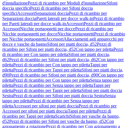
d'installazione
Pezzi di ricambio per Moduli d'installazione
Sifoni
doccia specifici
Pezzi di ricambio per Sifoni doccia
specifici
Accessori
Separazioni doccia
Pezzi di ricambio per
Separazioni doccia
Pareti laterali per docce walk-in
Pezzi di ricambio
per Pareti laterali per docce walk-in
Accessori
Pezzi di ricambio per
Accessori
Nicchie portaoggetti per docce
Pezzi di ricambio per
Nicchie portaoggetti per docce
Nicchie portaoggetti
Pezzi di ricambio
per Nicchie portaoggetti
Accessori
Allacciamenti agli apparecchi per
docce e vasche da bagno
Sifoni per piatti doccia, d52
Pezzi di
ricambio per Sifoni per piatti doccia, d52
Con tappo per piletta
Pezzi
di ricambio per Con tappo per piletta
Sifoni per piatti doccia,
d62
Pezzi di ricambio per Sifoni per piatti doccia, d62
Con tappo per
piletta
Pezzi di ricambio per Con tappo per piletta
Tappi per
piletta
Pezzi di ricambio per Tappi per piletta
Sifoni per piatti doccia,
d90
Pezzi di ricambio per Sifoni per piatti doccia, d90
Con tappo per
piletta
Pezzi di ricambio per Con tappo per piletta
Senza tappo per
piletta
Pezzi di ricambio per Senza tappo per piletta
Tappi per
piletta
Pezzi di ricambio per Tappi per piletta
Sifoni per piatti doccia
Sestra
Pezzi di ricambio per Sifoni per piatti doccia Sestra
Senza
tappo per piletta
Pezzi di ricambio per Senza tappo per
piletta
Accessori per sifoni per piatti doccia
Pezzi di ricambio per
Accessori per sifoni per piatti doccia
Tappi per piletta
Pezzi di
ricambio per Tappi per piletta
Scarichi
Sifoni per vasche da bagno,
d52
Pezzi di ricambio per Sifoni per vasche da bagno, d52
Con
azionamento a rotazione
Pezzi di ricambio per Con azionamento a