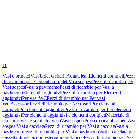
IT
Vasi e orinatoi
Vasi bidet Geberit AquaClean
Elementi completi
Pezzi
di ricambio per Elementi completi
Vasi sospesi
Pezzi di ricambio per
Vasi sospesi
Vasi a pavimento
Pezzi di ricambio per Vasi a
pavimento
Elementi aggiuntivi
Pezzi di ricambio per Elementi
aggiuntivi
Per vasi WC
Pezzi di ricambio per Per vasi
WC
Accessori
Pezzi di ricambio per Accessori
Per elementi
completi
Per elementi aggiuntivi
Pezzi di ricambio per Per elementi
aggiuntivi
Per elementi aggiuntivi e elementi completi
Materiale di
consumo
Vasi e sedili del vaso
Vasi sospesi
Pezzi di ricambio per Vasi
sospesi
Vasi a cacciata
Pezzi di ricambio per Vasi a cacciata
Vasi a
pavimento
Pezzi di ricambio per Vasi a pavimento
Vasi a cacciata per
cassetta di risciacquo esterna monoblocco
Pezzi di ricambio per Vasi