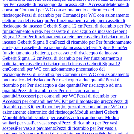
per Per cassette di risciacquo da incasso 300T
Accessori
Materiale di
consumo
Comandi per WC con azionamento elettronico del
risciacquo
Pezzi di ricambio per Comandi per WC con azionamento
elettronico del risciacquo
Per funzionamento a rete, per cassette di
risciacquo da incasso Geberit Sigma 12 cm
Pezzi di ricambio per Per
funzionamento a rete, per cassette di risciacquo da incasso Geberit
Sigma 12 cm
Per funzionamento a rete, per cassette di risciacquo da
incasso Geberit Sigma 8 cm
Pezzi di ricambio per Per funzionamento
a rete, per cassette di risciacquo da incasso Geberit Sigma 8 cm
Per
funzionamento a batteria, per cassette di risciacquo da incasso
Geberit Sigma 12 cm
Pezzi di ricambio per Per funzionamento a
batteria, per cassette di risciacquo da incasso Geberit Sigma 12
cm
Comandi per WC con azionamento pneumatico del
risciacquo
Pezzi di ricambio per Comandi per WC con azionamento
pneumatico del risciacquo
Per risciacquo a due quantità
Pezzi di
ricambio per Per risciacquo a due quantità
Per risciacquo ad una
quantità
Pezzi di ricambio per Per risciacquo ad una
quantità
Accessori per comandi per WC
Pezzi di ricambio per
Accessori per comandi per WC
Kit per il montaggio grezzo
Pezzi di
ricambio per Kit per il montaggio grezzo
Per comandi per WC con
azionamento elettronico del risciacquo
Moduli sanitari Geberit
Monolith
Moduli sanitari per vasi
Pezzi di ricambio per Moduli
sanitari per vasi
Per vasi sospesi
Pezzi di ricambio per Per vasi
sospesi
Per vaso a pavimento
Pezzi di ricambio per Per vaso a
pavimento
Accessori
Pezzi di ricambio per Accessori
Moduli sanitari