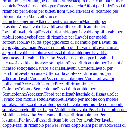
ricambio per Prolunghe del tubo di risciacquo e del cannotto
Curve
tecniche
Pezzi di ricambio per Curve tecniche
Sifoni per bidet
Pezzi di
ricambio per Sifoni per bidet
Sifoni tubolari
Pezzi di ricambio per
Sifoni tubolari
Manicotti
Curve
tecniche
Coperture
Allacciamenti
Guarnizioni
Manicotti per
brasatura
Zona lavabo
Lavabi
Lavabi
Pezzi di ricambio per
Lavabi
Lavabi doppi
Pezzi di ricambio per Lavabi doppi
Lavabi per
mobili sottolavabo
Pezzi di ricambio per Lavabi per mobili
sottolavabo
Lavabi da appoggio
Pezzi di ricambio per Lavabi da
appoggio
Lavamani
Pezzi di ricambio per Lavamani
Lavamani ad
angolo
Lavabi a semincasso
Pezzi di ricambio per Lavabi a
semincasso
Lavabi ad incasso
Pezzi di ricambio per Lavabi ad
incasso
Lavabi da incasso sottopiano
Pezzi di ricambio per Lavabi da
incasso sottopiano
Lavabi a canale
Lavabi Comfort
Lavabi per
bambini
Lavabi a canale
Ulteriori lavabi
Pezzi di ricambio per
Ulteriori lavabi
Vuotatoi
Pezzi di ricambio per Vuotatoi
Lavatoi
polivalenti
Accessori
Colonne
Pezzi di ricambio per
Colonne
Colonne
Semicolonne
Pezzi di ricambio per
Semicolonne
Accessori
Tappi per piletta
Materiale di fissaggio
Set
lavabo con mobile sottolavabo
Set lavabo per mobile con mobile
sottolavabo
Pezzi di ricambio per Set lavabo per mobile con mobile
sottolavabo
Mobili per bagno
Mobili sottolavabo
Pezzi di ricambio per
Mobili sottolavabo
Per lavamani
Pezzi di ricambio per Per
lavamani
Per lavabi
Pezzi di ricambio per Per lavabi
Per lavabi
doppi
Pezzi di ricambio per Per lavabi doppi
Piani per lavabo
Pezzi di