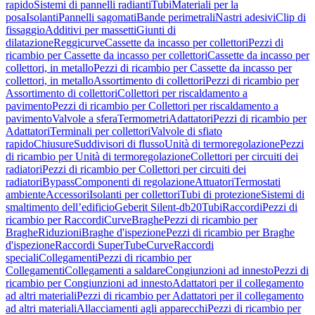
rapido
Sistemi di pannelli radianti
Tubi
Materiali per la
posa
Isolanti
Pannelli sagomati
Bande perimetrali
Nastri adesivi
Clip di
fissaggio
Additivi per massetti
Giunti di
dilatazione
Reggicurve
Cassette da incasso per collettori
Pezzi di
ricambio per Cassette da incasso per collettori
Cassette da incasso per
collettori, in metallo
Pezzi di ricambio per Cassette da incasso per
collettori, in metallo
Assortimento di collettori
Pezzi di ricambio per
Assortimento di collettori
Collettori per riscaldamento a
pavimento
Pezzi di ricambio per Collettori per riscaldamento a
pavimento
Valvole a sfera
Termometri
Adattatori
Pezzi di ricambio per
Adattatori
Terminali per collettori
Valvole di sfiato
rapido
Chiusure
Suddivisori di flusso
Unità di termoregolazione
Pezzi
di ricambio per Unità di termoregolazione
Collettori per circuiti dei
radiatori
Pezzi di ricambio per Collettori per circuiti dei
radiatori
Bypass
Componenti di regolazione
Attuatori
Termostati
ambiente
Accessori
Isolanti per collettori
Tubi di protezione
Sistemi di
smaltimento dell’edificio
Geberit Silent-db20
Tubi
Raccordi
Pezzi di
ricambio per Raccordi
Curve
Braghe
Pezzi di ricambio per
Braghe
Riduzioni
Braghe d'ispezione
Pezzi di ricambio per Braghe
d'ispezione
Raccordi SuperTube
Curve
Raccordi
speciali
Collegamenti
Pezzi di ricambio per
Collegamenti
Collegamenti a saldare
Congiunzioni ad innesto
Pezzi di
ricambio per Congiunzioni ad innesto
Adattatori per il collegamento
ad altri materiali
Pezzi di ricambio per Adattatori per il collegamento
ad altri materiali
Allacciamenti agli apparecchi
Pezzi di ricambio per