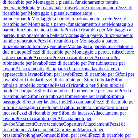
di ricambio per Montaggio a pianale, funzionamento tramite
generatore
Montaggio a pianale, miscelatore monocomando
Pezzi di
ricambio per Montaggio a pianale, miscelatore
monocomando
Montaggio a parete, funzionamento a rete
Pezzi di
ricambio per Montaggio a parete, funzionamento a rete
Montaggio a
parete, funzionamento a batteria
Pezzi di ricambio per Montaggio a
parete, funzionamento a batteria
Montaggio a parete, funzionamento
tramite generatore
Pezzi di ricambio per Montaggio a parete,
funzionamento tramite generatore
Montaggio a parete, miscelatore a
due manopole
Pezzi di ricambio per Montaggio a parete, miscelatore
a due manopole
Accessori
Pezzi di ricambio per Accessori
Per
rubinetterie per lavabo
Pezzi di ricambio per Per rubinetterie per
lavabo
Allacciamenti agli apparecchi per zona lavabo, lavelli,
apparecchi e lavatoi
Sifoni per lavabi
Pezzi di ricambio per Sifoni per
lavabi
Sifoni tubolari
Pezzi di ricambio per Sifoni tubolari
Sifoni
tubolari, modello compatto
Pezzi di ricambio per Sifoni tubolari,
modello compatto
Sifoni con tubo ad immersione per lavabo
Pezzi di
ricambio per Sifoni con tubo ad immersione per lavabo
Sifoni a
passaggio diretto per lavabo, modello compatto
Pezzi di ricambio per
Sifoni a passaggio diretto per lavabo, modello compatto
Sifoni da
incasso
Pezzi di ricambio per Sifoni da incasso
Allacciamenti per
lavabo
Pezzi di ricambio per Allacciamenti per
lavabo
Manicotti
Curve tecniche
Coperture
Allacciamenti
Pezzi di
ricambio per Allacciamenti
Guarnizioni
Manicotti per
brasatura
Prolunghe
Comandi
Sifoni per lavelli
Pezzi di ricambio per