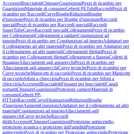
Accessori
Braccialetti
Chiusure
Guarnizioni
Pezzi di ricambio per
Guarnizioni
Materiale di consumo
Geberit PE
Tubi
Raccordi
Pezzi di
ricambio per Raccordi
Curve
Braghe
Riduzioni
Braghe
d'ispezione
Pezzi di ricambio per Braghe d'ispezione
Raccordi
speciali
Pezzi di ricambio per Raccordi speciali
Raccordi
SuperTube
Curve
Raccordi speciali
Collegamenti
Pezzi di ricambio
per Collegamenti
Collegamenti a saldare
Congiunzioni ad
innesto
Pezzi di ricambio per Congiunzioni ad innesto
Adattatori per
il collegamento ad altri materiali
Pezzi di ricambio per Adattatori per
il collegamento ad altri materiali
Collegamenti filettati
Pezzi di
ricambio per Collegamenti filettati
Collegamenti a flangia
Colletti di
fissaggio
Allacciamenti agli apparecchi
Pezzi di ricambio per
Allacciamenti agli apparecchi
Curve tecniche
Pezzi di ricambio per
Curve tecniche
Manicotti di raccordo
Pezzi di ricambio per Manicotti
di raccordo
Sifoni a chiocciola
Pezzi di ricambio per Sifoni a
chiocciola
Accessori
Braccialetti
Fissaggi per braccialetti
Canali
portanti
Chiusure
Guarnizioni
Protezioni cantiere
Materiali di
consumo
Geberit PP-
HT
Tubi
Raccordi
Curve
Diramazioni
Riduzioni
Braghe
d'ispezione
Aumenti
Giunzioni
Adattatori per il collegamento ad altri
materiali
Congiunzioni ad innesto
Allacciamenti agli
apparecchi
Curve tecniche
Raccordi
diritti
Accessori
Chiusure
Guarnizioni
Protezione antincendio,
protezione acustica e protezione dall'umidità
Protezione
antincendio
Pezzi di ricambio per Protezione antincendio
Protezione