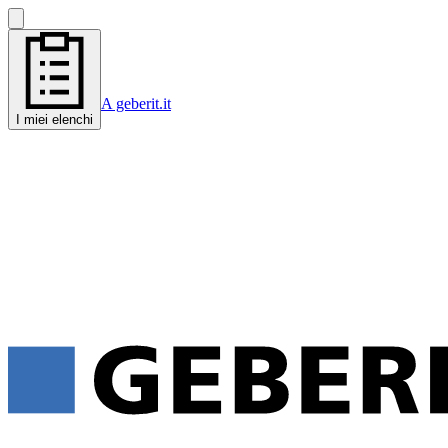
A geberit.it
I miei elenchi