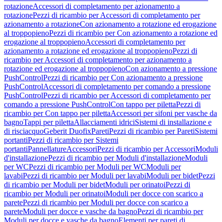
rotazione
Accessori di completamento per azionamento a
rotazione
Pezzi di ricambio per Accessori di completamento per
azionamento a rotazione
Con azionamento a rotazione ed erogazione
al troppopieno
Pezzi di ricambio per Con azionamento a rotazione ed
erogazione al troppopieno
Accessori di completamento per
azionamento a rotazione ed erogazione al troppopieno
Pezzi di
ricambio per Accessori di completamento per azionamento a
rotazione ed erogazione al troppopieno
Con azionamento a pressione
PushControl
Pezzi di ricambio per Con azionamento a pressione
PushControl
Accessori di completamento per comando a pressione
PushControl
Pezzi di ricambio per Accessori di completamento per
comando a pressione PushControl
Con tappo per piletta
Pezzi di
ricambio per Con tappo per piletta
Accessori per sifoni per vasche da
bagno
Tappi per piletta
Allacciamenti idrici
Sistemi di installazione e
di risciacquo
Geberit Duofix
Pareti
Pezzi di ricambio per Pareti
Sistemi
portanti
Pezzi di ricambio per Sistemi
portanti
Pannellature
Accessori
Pezzi di ricambio per Accessori
Moduli
d'installazione
Pezzi di ricambio per Moduli d'installazione
Moduli
per WC
Pezzi di ricambio per Moduli per WC
Moduli per
lavabi
Pezzi di ricambio per Moduli per lavabi
Moduli per bidet
Pezzi
di ricambio per Moduli per bidet
Moduli per orinatoi
Pezzi di
ricambio per Moduli per orinatoi
Moduli per docce con scarico a
parete
Pezzi di ricambio per Moduli per docce con scarico a
parete
Moduli per docce e vasche da bagno
Pezzi di ricambio per
Moduli per docce e vasche da bagno
Elementi per pareti di