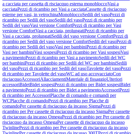
a cacciata per cassetta di risciacquo esterna monoblocco
Vasi a
cacciata
Pezzi di ricambio per Vasi a cacciata
Cassette di risciacquo
esterne per vasi, in vetrochina
Monoblocco
Sedili del vaso
Pezzi di
ricambio per Sedili del vaso
Sedili del vaso
Pezzi di ricambio per
Sedili del vaso
Vasi versione Comfort
Pezzi di ricambio per Vasi
versione Comfort
Vasi a cacciata, prolungati
Pezzi di ricambio per
Vasi a cacciata, prolungati
Sedili del vaso versione Comfort
Pezzi di
ricambio per Sedili del vaso versione Comfort
Sedili del vaso
Pezzi di
ricambio per Sedili del vaso
Vasi per bambini
Pezzi di ricambio per
Vasi per bambini
Vasi sospesi
Pezzi di ricambio per Vasi sospesi
Vasi
a pavimento
Pezzi di ricambio per Vasi a pavimento
Sedili del WC
per bambini
Pezzi di ricambio per Sedili del WC per bambini
Sedili
del vaso
Pezzi di ricambio per Sedili del vaso
Tavolette del vaso
Pezzi
di ricambio per Tavolette del vaso
WC ad uso accovacciato
Con
risciacquo
Accessori
Allacciamenti
Materiale di fissaggio
Ulteriori
accessori
Bidet
Bidet sospesi
Pezzi di ricambio per Bidet sospesi
Bidet
a pavimento
Pezzi di ricambio per Bidet a pavimento
Accessori
Pezzi
di ricambio per Accessori
Placche di comando e comandi per
WC
Placche di comando
Pezzi di ricambio per Placche di
comando
Per cassette di risciacquo da incasso Sigma
Pezzi di
ricambio per Per cassette di risciacquo da incasso Sigma
Per cassette
di risciacquo da incasso Omega
Pezzi di ricambio per Per cassette di
risciacquo da incasso Omega
Per cassette di risciacquo da incasso
Twinline
Pezzi di ricambio per Per cassette di risciacquo da incasso
Twinline
Per cassette di risciacquo da incasso 300T
Pezzi di ricambio