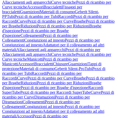
Allacciamenti agli apparecchi
Curve tecniche
Pezzi di ricambio per
Curve tecniche
Accessori
Braccialetti
Fissaggi per
braccialetti
Guarnizioni
Materiali di consumo
Geberit Silent-
PP
Tubi
Pezzi di ricambio per Tubi
Raccordi
Pezzi di ricambio per
Raccordi
Curve
Pezzi di ricambio per Curve
Braghe
Pezzi di ricambio
per Braghe
Riduzioni
Pezzi di ricambio per Riduzioni
Braghe
d'ispezione
Pezzi di ricambio per Braghe
d'ispezione
Collegamenti
Pezzi di ricambio per
Collegamenti
Congiunzioni ad innesto
Pezzi di ricambio per
Congiunzioni ad innesto
Adattatori per il collegamento ad altri
materiali
Allacciamenti agli apparecchi
Pezzi di ricambio per
Allacciamenti agli apparecchi
Curve tecniche
Pezzi di ricambio per
Curve tecniche
Manicotti
Pezzi di ricambio per
Manicotti
Accessori
Braccialetti
Chiusure
Guarnizioni
Tappi di
protezione
Materiali di consumo
Geberit Silent-Pro
Tubi
Pezzi di
ricambio per Tubi
Raccordi
Pezzi di ricambio per
Raccordi
Curve
Pezzi di ricambio per Curve
Braghe
Pezzi di ricambio
per Braghe
Riduzioni
Pezzi di ricambio per Riduzioni
Braghe
d'ispezione
Pezzi di ricambio per Braghe d'ispezione
Raccordi
SuperTube
Pezzi di ricambio per Raccordi SuperTube
Curve
Pezzi di
ricambio per Curve
Diramazioni
Pezzi di ricambio per
Diramazioni
Collegamenti
Pezzi di ricambio per
Collegamenti
Congiunzioni ad innesto
Pezzi di ricambio per
Congiunzioni ad innesto
Adattatori per il collegamento ad altri
materiali
Accessori
Pezzi di ricambio per