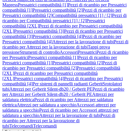
Mapress
Pressatrici compatibilità [1]
Pezzi di ricambio per Pressatrici
compatibilità [1]
Pressatrici compatibilità [2]
Pezzi di ricambio per
Pressatrici compatibilità [2]
Compatibilità pressatrici [1] / [2]
Pezzi di
ricambio per Compatibilità pressatrici [1] / [2]
Pressatrici
compatibilità [2XL]
Pezzi di ricambio per Pressatrici compatibilità
[2XL]
Pressatrici compatibilità [3]
Pezzi di ricambio per Pressatrici
compatibilità [3]
Pressatrici compatibilità [4]
Pezzi di ricambio per
Pressatrici compatibilità [4]
Attrezzi per la lavorazione di tubi
Pezzi di
ricambio per Attrezzi per la lavorazione di tubi
Tappi prova
pressione
Strumenti di controllo
Accessori
Pressatrici
Pezzi di ricambio
per Pressatrici
Pressatrici compatibilità [1]
Pezzi di ricambio per
Pressatrici compatibilità [1]
Pressatrici compatibilità [2]
Pezzi di
ricambio per Pressatrici compatibilità [2]
Pressatrici compatibilità
[2XL]
Pezzi di ricambio per Pressatrici compatibilità
[2XL]
Pressatrici compatibilità [4]
Pezzi di ricambio per Pressatrici
compatibilità [4]
Per sistemi di pannelli radianti Geberit
Srotolatori
tubi
Attrezzi per Geberit Silent-db20 / Geberit PE
Pezzi di ricambio
per Attrezzi per Geberit Silent-db20 / Geberit PE
Attrezzi per
saldatura elettrica
Pezzi di ricambio per Attrezzi per saldatura
elettrica
Attrezzi per saldatura a specchio
Accessori attrezzi per
saldatura a specchio
Pezzi di ricambio per Accessori attrezzi per
saldatura a specchio
Attrezzi per la lavorazione di tubi
Pezzi di
ricambio per Attrezzi per la lavorazione di
tubi
Telecomandi
Telecomandi