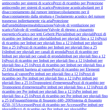
antincendio per sistemi di scarico
Pezzi di ricambio per Protezione
antincendio per sistemi di scarico
Protezione acustica
Isolanti per il
disaccoppiamento dal rumore intrinseco
Isolamento per il
disaccoppiamento dalla struttura e l'isolamento acustico del rumore
trasmesso indirettamente via aria
Protezione
dall'umidità
Impermeabilizzazione
Valvole di ventilazione per
scarico
Valvole di ventilazione
Valvole di ritegno a risparmio
energetico
Scarico per tetti Geberit Pluvia
Imbuti per pluviali
Pezzi di
ricambio per Imbuti per pluviali
Imbuti per pluviali fino a 12 l/s
Pezzi
di ricambio per Imbuti per pluviali fino a 12 l/s
Imbuti per pluviali
fino a 25 l/s
Pezzi di ricambio per Imbuti per pluviali fino a 25
l/s
Imbuti per pluviali per canali di gronda
Pezzi di ricambio per
Imbuti per pluviali per canali di gronda
Imbuti per pluviali fino a 12
l/s
Pezzi di ricambio per Imbuti per pluviali fino a 12 l/s
Imbuti per
pluviali fino a 25 l/s
Pezzi di ricambio per Imbuti per pluviali fino a
25 l/s
Elementi barriera al vapore
Pezzi di ricambio per Elementi
barriera al vapore
Per imbuti per pluviali fino a 12 l/s
Pezzi di
ricambio per Per imbuti per pluviali fino a 12 l/s
Per imbuti per
pluviali fino a 25 l/s
Troppopieni d'emergenza
Pezzi di ricambio per
Troppopieni d'emergenza
Per imbuti per pluviali fino a 12 l/s
Pezzi di
ricambio per Per imbuti per pluviali fino a 12 l/s
Per imbuti per
pluviali fino a 25 l/s
Pezzi di ricambio per Per imbuti per pluviali fino
a 25 l/s
Fissaggi
Sistema di fissaggio d40–200
Sistema di fissaggio
d250–315
Accessori
Pezzi di ricambio per Accessori
Per imbuti per
pluviali
Pezzi di ricambio per Per imbuti per pluviali
Per