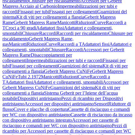
riscaldamento
Chiusure per riscaldamento
Accessori per Geberit
Mapress Acciaio al Carbonio
Impermeabilizzazioni per tubi e
raccordi
Fissaggi per tubi
Fissaggi per collegamenti
Guarnizioni del
sistema
Kit di viti per collegamenti a flangia
Geberit Mapress
Rame
Geberit Mapress Rame
Manicotti
Riduzioni
Curve
Raccordi a
T
Croci a 90 gradi
Adattatori fissi
Adattatori e collegamenti,
smontabili
Chiusure
Raccordi
Raccordi per riscaldamento
Chiusure per
riscaldamento
Geberit Mapress Rame,
gas
Manicotti
Riduzioni
Curve
Raccordi a T
Adattatori fissi
Adattatori e
collegamenti, smontabili
Chiusure
Raccordi
Accessori per Geberit
Mapress Rame
Disaccoppiamenti per
collegamenti
Impermeabilizzazioni per tubi e raccordi
Fissaggi per
tubi
Fissaggi per collegamenti
Guarnizioni del sistema
Kit di viti per
collegamenti a flangia
Geberit Mapress CuNiFe
Geberit Mapress
CuNiFe
Tubi 2.1972
Manicotti
Riduzioni
Curve
Raccordi a
T
Adattatori fissi
Adattatori e collegamenti, smontabili
Accessori per
Geberit Mapress CuNiFe
Guarnizioni del sistema
Kit di viti per
collegamenti a flangia
Sistema Geberit per l’Igiene dell’acqua
potabile
Dispositivi antiristagno
Pezzi di ricambio per Dispositivi
antiristagno
Accessori per dispositivi antiristagno
Sensori
Riduttore di
flusso
Cover e placche di copertura
Cassette di risciacquo e comandi
per WC con dispositivo antiristagno
Cassette di risciacquo da incasso
con dispositivo antiristagno integrato
Accessori per cassette di
risciacquo e comandi per WC con dispositivo antiristagno
Pezzi di
ricambio per Accessori per cassette di risciacquo e comandi per WC