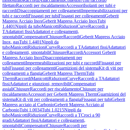
monostrato
Raccordi
Allacciamenti
Collettori con raccordo
filettato
Raccordi per riscaldamento
Accessori
Isolanti per tubi e
raccordi
Disaccoppiamenti per collegamenti
Impermeabilizzazioni per
tubi e raccordi
Fissaggi per tubi
Fissaggi per collegamenti
Geberit
Mapress Acciaio Inox
Geberit Mapress Acciaio Inox
Tubi
1.4401
Nippli da tubo
Manicotti
Riduzioni
Curve
Raccordi a
T
Adattatori fissi
Adattatori e collegamenti,
smontabili
Compensatori
Chiusure
Raccordi
Geberit Mapress Acciaio
Inox, gas
Tubi 1.4401
Nippli da
tubo
Manicotti
Riduzioni
Curve
Raccordi a T
Adattatori fissi
Adattatori
e collegamenti, smontabili
Chiusure
Raccordi
Accessori Geberit
Mapress Acciaio Inox
Disaccoppiamenti per
collegamenti
Impermeabilizzazioni per tubi e raccordi
Fissaggi per
tubi
Fissaggi per collegamenti
Guarnizioni del sistema
Kit di viti per
collegamenti a flangia
Geberit Mapress Therm
Tubi
Therm
Raccordi
Manicotti
Riduzioni
Curve
Raccordi a T
Adattatori
fissi
Adattatori e giunzioni, removibili
Compensatori
assiali
Chiusure
Raccordi per riscaldamento
Chiusure per
riscaldamento
Accessori per Geberit Mapress Therm
Guarnizioni del
sistema
Kit di viti per collegamenti a flangia
Fissaggi per tubi
Geberit
Mapress acciaio al Carbonio
Geberit Mapress Acciaio al
Carbonio
Tubi 1.0034
Tubi 1.0215
Nippli da
tubo
Manicotti
Riduzioni
Curve
Raccordi a T
Croci a 90
gradi
Adattatori fissi
Adattatori e collegamenti,
smontabili
Compensatori
Chiusure
Raccordi per