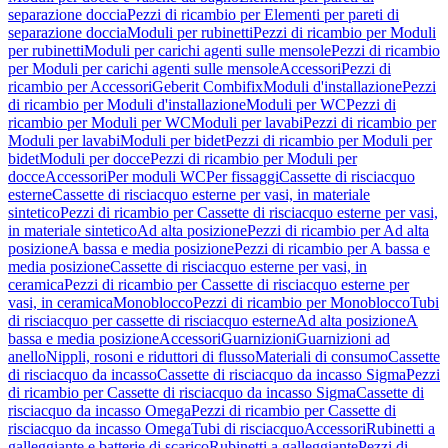
separazione doccia
Pezzi di ricambio per Elementi per pareti di
separazione doccia
Moduli per rubinetti
Pezzi di ricambio per Moduli
per rubinetti
Moduli per carichi agenti sulle mensole
Pezzi di ricambio
per Moduli per carichi agenti sulle mensole
Accessori
Pezzi di
ricambio per Accessori
Geberit Combifix
Moduli d'installazione
Pezzi
di ricambio per Moduli d'installazione
Moduli per WC
Pezzi di
ricambio per Moduli per WC
Moduli per lavabi
Pezzi di ricambio per
Moduli per lavabi
Moduli per bidet
Pezzi di ricambio per Moduli per
bidet
Moduli per docce
Pezzi di ricambio per Moduli per
docce
Accessori
Per moduli WC
Per fissaggi
Cassette di risciacquo
esterne
Cassette di risciacquo esterne per vasi, in materiale
sintetico
Pezzi di ricambio per Cassette di risciacquo esterne per vasi,
in materiale sintetico
Ad alta posizione
Pezzi di ricambio per Ad alta
posizione
A bassa e media posizione
Pezzi di ricambio per A bassa e
media posizione
Cassette di risciacquo esterne per vasi, in
ceramica
Pezzi di ricambio per Cassette di risciacquo esterne per
vasi, in ceramica
Monoblocco
Pezzi di ricambio per Monoblocco
Tubi
di risciacquo per cassette di risciacquo esterne
Ad alta posizione
A
bassa e media posizione
Accessori
Guarnizioni
Guarnizioni ad
anello
Nippli, rosoni e riduttori di flusso
Materiali di consumo
Cassette
di risciacquo da incasso
Cassette di risciacquo da incasso Sigma
Pezzi
di ricambio per Cassette di risciacquo da incasso Sigma
Cassette di
risciacquo da incasso Omega
Pezzi di ricambio per Cassette di
risciacquo da incasso Omega
Tubi di risciacquo
Accessori
Rubinetti a
galleggiante e batterie di scarico
Rubinetti a galleggiante
Pezzi di