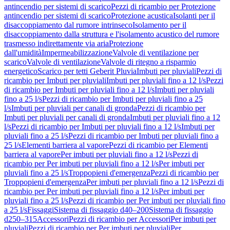
antincendio per sistemi di scarico
Pezzi di ricambio per Protezione
antincendio per sistemi di scarico
Protezione acustica
Isolanti per il
disaccoppiamento dal rumore intrinseco
Isolamento per il
disaccoppiamento dalla struttura e l'isolamento acustico del rumore
trasmesso indirettamente via aria
Protezione
dall'umidità
Impermeabilizzazione
Valvole di ventilazione per
scarico
Valvole di ventilazione
Valvole di ritegno a risparmio
energetico
Scarico per tetti Geberit Pluvia
Imbuti per pluviali
Pezzi di
ricambio per Imbuti per pluviali
Imbuti per pluviali fino a 12 l/s
Pezzi
di ricambio per Imbuti per pluviali fino a 12 l/s
Imbuti per pluviali
fino a 25 l/s
Pezzi di ricambio per Imbuti per pluviali fino a 25
l/s
Imbuti per pluviali per canali di gronda
Pezzi di ricambio per
Imbuti per pluviali per canali di gronda
Imbuti per pluviali fino a 12
l/s
Pezzi di ricambio per Imbuti per pluviali fino a 12 l/s
Imbuti per
pluviali fino a 25 l/s
Pezzi di ricambio per Imbuti per pluviali fino a
25 l/s
Elementi barriera al vapore
Pezzi di ricambio per Elementi
barriera al vapore
Per imbuti per pluviali fino a 12 l/s
Pezzi di
ricambio per Per imbuti per pluviali fino a 12 l/s
Per imbuti per
pluviali fino a 25 l/s
Troppopieni d'emergenza
Pezzi di ricambio per
Troppopieni d'emergenza
Per imbuti per pluviali fino a 12 l/s
Pezzi di
ricambio per Per imbuti per pluviali fino a 12 l/s
Per imbuti per
pluviali fino a 25 l/s
Pezzi di ricambio per Per imbuti per pluviali fino
a 25 l/s
Fissaggi
Sistema di fissaggio d40–200
Sistema di fissaggio
d250–315
Accessori
Pezzi di ricambio per Accessori
Per imbuti per
pluviali
Pezzi di ricambio per Per imbuti per pluviali
Per