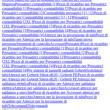
Mapress
Pressatrici compatibilità [1]
Pezzi di ricambio per Pressatrici
compatibilità [1]
Pressatrici compatibilità [2]
Pezzi di ricambio per
Pressatrici compatibilità [2]
Compatibilità pressatrici [1] / [2]
Pezzi di
ricambio per Compatibilità pressatrici [1] / [2]
Pressatrici
compatibilità [2XL]
Pezzi di ricambio per Pressatrici compatibilità
[2XL]
Pressatrici compatibilità [3]
Pezzi di ricambio per Pressatrici
compatibilità [3]
Pressatrici compatibilità [4]
Pezzi di ricambio per
Pressatrici compatibilità [4]
Attrezzi per la lavorazione di tubi
Pezzi di
ricambio per Attrezzi per la lavorazione di tubi
Tappi prova
pressione
Strumenti di controllo
Accessori
Pressatrici
Pezzi di ricambio
per Pressatrici
Pressatrici compatibilità [1]
Pezzi di ricambio per
Pressatrici compatibilità [1]
Pressatrici compatibilità [2]
Pezzi di
ricambio per Pressatrici compatibilità [2]
Pressatrici compatibilità
[2XL]
Pezzi di ricambio per Pressatrici compatibilità
[2XL]
Pressatrici compatibilità [4]
Pezzi di ricambio per Pressatrici
compatibilità [4]
Per sistemi di pannelli radianti Geberit
Srotolatori
tubi
Attrezzi per Geberit Silent-db20 / Geberit PE
Pezzi di ricambio
per Attrezzi per Geberit Silent-db20 / Geberit PE
Attrezzi per
saldatura elettrica
Pezzi di ricambio per Attrezzi per saldatura
elettrica
Attrezzi per saldatura a specchio
Accessori attrezzi per
saldatura a specchio
Pezzi di ricambio per Accessori attrezzi per
saldatura a specchio
Attrezzi per la lavorazione di tubi
Pezzi di
ricambio per Attrezzi per la lavorazione di
tubi
Telecomandi
Telecomandi