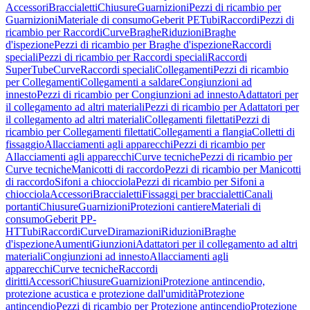
Accessori
Braccialetti
Chiusure
Guarnizioni
Pezzi di ricambio per
Guarnizioni
Materiale di consumo
Geberit PE
Tubi
Raccordi
Pezzi di
ricambio per Raccordi
Curve
Braghe
Riduzioni
Braghe
d'ispezione
Pezzi di ricambio per Braghe d'ispezione
Raccordi
speciali
Pezzi di ricambio per Raccordi speciali
Raccordi
SuperTube
Curve
Raccordi speciali
Collegamenti
Pezzi di ricambio
per Collegamenti
Collegamenti a saldare
Congiunzioni ad
innesto
Pezzi di ricambio per Congiunzioni ad innesto
Adattatori per
il collegamento ad altri materiali
Pezzi di ricambio per Adattatori per
il collegamento ad altri materiali
Collegamenti filettati
Pezzi di
ricambio per Collegamenti filettati
Collegamenti a flangia
Colletti di
fissaggio
Allacciamenti agli apparecchi
Pezzi di ricambio per
Allacciamenti agli apparecchi
Curve tecniche
Pezzi di ricambio per
Curve tecniche
Manicotti di raccordo
Pezzi di ricambio per Manicotti
di raccordo
Sifoni a chiocciola
Pezzi di ricambio per Sifoni a
chiocciola
Accessori
Braccialetti
Fissaggi per braccialetti
Canali
portanti
Chiusure
Guarnizioni
Protezioni cantiere
Materiali di
consumo
Geberit PP-
HT
Tubi
Raccordi
Curve
Diramazioni
Riduzioni
Braghe
d'ispezione
Aumenti
Giunzioni
Adattatori per il collegamento ad altri
materiali
Congiunzioni ad innesto
Allacciamenti agli
apparecchi
Curve tecniche
Raccordi
diritti
Accessori
Chiusure
Guarnizioni
Protezione antincendio,
protezione acustica e protezione dall'umidità
Protezione
antincendio
Pezzi di ricambio per Protezione antincendio
Protezione