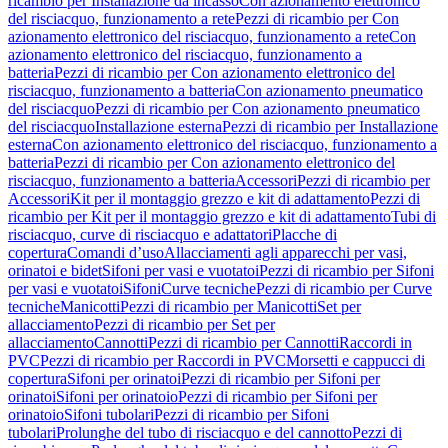
ricambio per Installazione da incasso
Con azionamento elettronico
del risciacquo, funzionamento a rete
Pezzi di ricambio per Con
azionamento elettronico del risciacquo, funzionamento a rete
Con
azionamento elettronico del risciacquo, funzionamento a
batteria
Pezzi di ricambio per Con azionamento elettronico del
risciacquo, funzionamento a batteria
Con azionamento pneumatico
del risciacquo
Pezzi di ricambio per Con azionamento pneumatico
del risciacquo
Installazione esterna
Pezzi di ricambio per Installazione
esterna
Con azionamento elettronico del risciacquo, funzionamento a
batteria
Pezzi di ricambio per Con azionamento elettronico del
risciacquo, funzionamento a batteria
Accessori
Pezzi di ricambio per
Accessori
Kit per il montaggio grezzo e kit di adattamento
Pezzi di
ricambio per Kit per il montaggio grezzo e kit di adattamento
Tubi di
risciacquo, curve di risciacquo e adattatori
Placche di
copertura
Comandi d’uso
Allacciamenti agli apparecchi per vasi,
orinatoi e bidet
Sifoni per vasi e vuotatoi
Pezzi di ricambio per Sifoni
per vasi e vuotatoi
Sifoni
Curve tecniche
Pezzi di ricambio per Curve
tecniche
Manicotti
Pezzi di ricambio per Manicotti
Set per
allacciamento
Pezzi di ricambio per Set per
allacciamento
Cannotti
Pezzi di ricambio per Cannotti
Raccordi in
PVC
Pezzi di ricambio per Raccordi in PVC
Morsetti e cappucci di
copertura
Sifoni per orinatoi
Pezzi di ricambio per Sifoni per
orinatoi
Sifoni per orinatoio
Pezzi di ricambio per Sifoni per
orinatoio
Sifoni tubolari
Pezzi di ricambio per Sifoni
tubolari
Prolunghe del tubo di risciacquo e del cannotto
Pezzi di