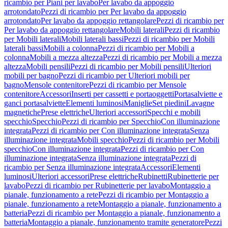
ricambio per Piani per lavabo
Per lavabo da appoggio
arrotondato
Pezzi di ricambio per Per lavabo da appoggio
arrotondato
Per lavabo da appoggio rettangolare
Pezzi di ricambio per
Per lavabo da appoggio rettangolare
Mobili laterali
Pezzi di ricambio
per Mobili laterali
Mobili laterali bassi
Pezzi di ricambio per Mobili
laterali bassi
Mobili a colonna
Pezzi di ricambio per Mobili a
colonna
Mobili a mezza altezza
Pezzi di ricambio per Mobili a mezza
altezza
Mobili pensili
Pezzi di ricambio per Mobili pensili
Ulteriori
mobili per bagno
Pezzi di ricambio per Ulteriori mobili per
bagno
Mensole contenitore
Pezzi di ricambio per Mensole
contenitore
Accessori
Inserti per cassetti e portaoggetti
Portasalviette e
ganci portasalviette
Elementi luminosi
Maniglie
Set piedini
Lavagne
magnetiche
Prese elettriche
Ulteriori accessori
Specchi e mobili
specchio
Specchio
Pezzi di ricambio per Specchio
Con illuminazione
integrata
Pezzi di ricambio per Con illuminazione integrata
Senza
illuminazione integrata
Mobili specchio
Pezzi di ricambio per Mobili
specchio
Con illuminazione integrata
Pezzi di ricambio per Con
illuminazione integrata
Senza illuminazione integrata
Pezzi di
ricambio per Senza illuminazione integrata
Accessori
Elementi
luminosi
Ulteriori accessori
Prese elettriche
Rubinetti
Rubinetterie per
lavabo
Pezzi di ricambio per Rubinetterie per lavabo
Montaggio a
pianale, funzionamento a rete
Pezzi di ricambio per Montaggio a
pianale, funzionamento a rete
Montaggio a pianale, funzionamento a
batteria
Pezzi di ricambio per Montaggio a pianale, funzionamento a
batteria
Montaggio a pianale, funzionamento tramite generatore
Pezzi