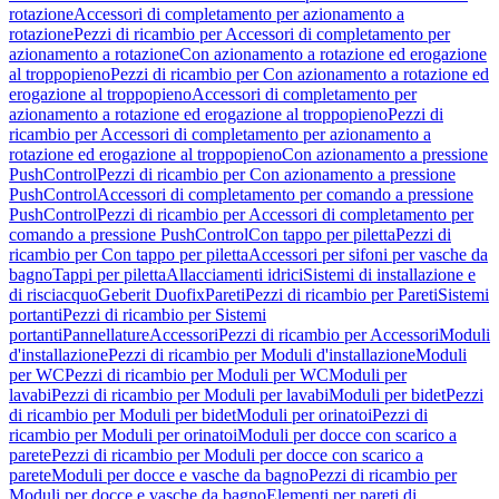
rotazione
Accessori di completamento per azionamento a
rotazione
Pezzi di ricambio per Accessori di completamento per
azionamento a rotazione
Con azionamento a rotazione ed erogazione
al troppopieno
Pezzi di ricambio per Con azionamento a rotazione ed
erogazione al troppopieno
Accessori di completamento per
azionamento a rotazione ed erogazione al troppopieno
Pezzi di
ricambio per Accessori di completamento per azionamento a
rotazione ed erogazione al troppopieno
Con azionamento a pressione
PushControl
Pezzi di ricambio per Con azionamento a pressione
PushControl
Accessori di completamento per comando a pressione
PushControl
Pezzi di ricambio per Accessori di completamento per
comando a pressione PushControl
Con tappo per piletta
Pezzi di
ricambio per Con tappo per piletta
Accessori per sifoni per vasche da
bagno
Tappi per piletta
Allacciamenti idrici
Sistemi di installazione e
di risciacquo
Geberit Duofix
Pareti
Pezzi di ricambio per Pareti
Sistemi
portanti
Pezzi di ricambio per Sistemi
portanti
Pannellature
Accessori
Pezzi di ricambio per Accessori
Moduli
d'installazione
Pezzi di ricambio per Moduli d'installazione
Moduli
per WC
Pezzi di ricambio per Moduli per WC
Moduli per
lavabi
Pezzi di ricambio per Moduli per lavabi
Moduli per bidet
Pezzi
di ricambio per Moduli per bidet
Moduli per orinatoi
Pezzi di
ricambio per Moduli per orinatoi
Moduli per docce con scarico a
parete
Pezzi di ricambio per Moduli per docce con scarico a
parete
Moduli per docce e vasche da bagno
Pezzi di ricambio per
Moduli per docce e vasche da bagno
Elementi per pareti di