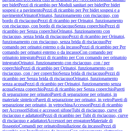
per bidet
Pezzi di ricambio per Moduli sanitari per bidet
Per bidet
sospesi e a pavimento
Pezzi di ricambio per Per bidet sospesi e a
pavimento
Orinatoi
Orinatoi, funzionamento con risciacquo, con
bordo di risciacquo
Pezzi di ricambio per Orinatoi, funzionamento
con risciacquo, con bordo di risciacquo
Senza coperchio
Pezzi di
ricambio per Senza coperchio
Orinatoi, funzionamento con
risciacquo, senza brida di risciacquo
Pezzi di ricambio per Orinatoi,
funzionamento con risciacquo, senza brida di risciacquo
Per
comando per orinatoi esterno o da incasso
Pezzi di ricambio per Per
comando per orinatoi esterno o da incasso
Con comando per
orinatoio integrato
Pezzi di ricambio per Con comando per orinatoio
integrato
Orinatoi, funzionamento con risciacquo, con / per
coperchio
Pezzi di ricambio per Orinatoi, funzionamento con
risciacquo, con / per coperchio
Senza brida di risciacquo
Pezzi di
ricambio per Senza brida di risciacquo
Orinatoi, funzionamento
senza acqua
Pezzi di ricambio per Orinatoi, funzionamento senza
acqua
Senza coperchio
Pezzi di ricambio per Senza coperchio
Pareti
di separazione per orinatoi
Pareti di separazione per orinatoi, in
materiale sintetico
Pareti di separazione per orinatoi, in vetro
Pareti di
separazione per orinatoi, in vetrochina
Accessori
Pezzi di ricambio
per Accessori
Sifoni e accessori sifone
Tubi di risciacquo, curve di
risciacquo e adattatori
Pezzi di ricambio per Tubi di risciacquo, curve
di risciacquo e adattatori
Accessori per erogatore
Materiale di
fissaggio
Comandi per orinatoi
Installazione da incasso
Pezzi di