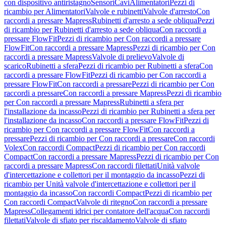
con dispositivo antiristagno
Sensori
Cavi
Alimentatori
Pezzi di
ricambio per Alimentatori
Valvole e rubinetti
Valvole d'arresto
Con
raccordi a pressare Mapress
Rubinetti d'arresto a sede obliqua
Pezzi
di ricambio per Rubinetti d'arresto a sede obliqua
Con raccordi a
pressare FlowFit
Pezzi di ricambio per Con raccordi a pressare
FlowFit
Con raccordi a pressare Mapress
Pezzi di ricambio per Con
raccordi a pressare Mapress
Valvole di prelievo
Valvole di
scarico
Rubinetti a sfera
Pezzi di ricambio per Rubinetti a sfera
Con
raccordi a pressare FlowFit
Pezzi di ricambio per Con raccordi a
pressare FlowFit
Con raccordi a pressare
Pezzi di ricambio per Con
raccordi a pressare
Con raccordi a pressare Mapress
Pezzi di ricambio
per Con raccordi a pressare Mapress
Rubinetti a sfera per
l'installazione da incasso
Pezzi di ricambio per Rubinetti a sfera per
l'installazione da incasso
Con raccordi a pressare FlowFit
Pezzi di
ricambio per Con raccordi a pressare FlowFit
Con raccordi a
pressare
Pezzi di ricambio per Con raccordi a pressare
Con raccordi
Volex
Con raccordi Compact
Pezzi di ricambio per Con raccordi
Compact
Con raccordi a pressare Mapress
Pezzi di ricambio per Con
raccordi a pressare Mapress
Con raccordi filettati
Unità valvole
d'intercettazione e collettori per il montaggio da incasso
Pezzi di
ricambio per Unità valvole d'intercettazione e collettori per il
montaggio da incasso
Con raccordi Compact
Pezzi di ricambio per
Con raccordi Compact
Valvole di ritegno
Con raccordi a pressare
Mapress
Collegamenti idrici per contatore dell'acqua
Con raccordi
filettati
Valvole di sfiato per riscaldamento
Valvole di sfiato