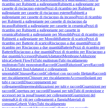
ricambio per Rubinetti a galleggiante
Rubinetti a galleggiante per
cassette di risciacquo esterne
Pezzi di ricambio per Rubinetti a
galleggiante per cassette di risciacquo esterne
Rubinetti a
galleggiante per cassette di risciacquo da incasso
Pezzi di ricambio
per Rubinetti a galleggiante per cassette di risciacquo da
incasso
Rubinetti a galleggiante per cassette in ceramica
Pezzi di
ricambio per Rubinetti a galleggiante per cassette in
ceramica
Rubinetti a galleggiante per Monolith
Pezzi di ricambio per
Rubinetti a galleggiante per Monolith
Batterie di scarico
Pezzi di
ricambio per Batterie di scarico
Risciacquo a due quantità
Pezzi di
ricambio per Risciacquo a due quantità
Batterie
Pezzi di ricambio per
Batterie
Risciacquo a due quantità
Pezzi di ricambio per Risciacquo a
due quantità
Accessori
Pulsanti
Adattatori
Membrane
Adduzione
idrica
Geberit FlowFit
Tubi multistrato
Tubi riscaldamento
multistrato
Tubi monostrato
Raccordi
Giunti
Riduzioni
Curve
Raccordi
a T
Adattatori fissi
Adattatori e collegamenti,
smontabili
Chiusure
Raccordi
Collettori con raccordo filettato
Raccordi
per riscaldamento
Chiusure per riscaldamento
Accessori
Isolanti per
tubi e raccordi
Disaccoppiamenti per
collegamenti
Impermeabilizzazioni per tubi e raccordi
Guarnizioni per
raccordi
Copertura per raccordi
Fissaggi per tubi
Tubi di protezione e
accessori per la posa
Fissaggi per collegamenti
Guarnizioni del
sistema
Kit di viti per collegamenti a flangia
Materiali di
consumo
Geberit Volex
Tubi riscaldamento