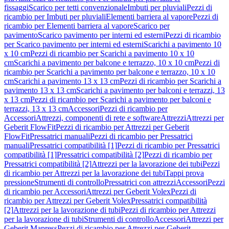
fissaggi
Scarico per tetti convenzionale
Imbuti per pluviali
Pezzi di
ricambio per Imbuti per pluviali
Elementi barriera al vapore
Pezzi di
ricambio per Elementi barriera al vapore
Scarico per
pavimento
Scarico pavimento per interni ed esterni
Pezzi di ricambio
per Scarico pavimento per interni ed esterni
Scarichi a pavimento 10
x 10 cm
Pezzi di ricambio per Scarichi a pavimento 10 x 10
cm
Scarichi a pavimento per balcone e terrazzo, 10 x 10 cm
Pezzi di
ricambio per Scarichi a pavimento per balcone e terrazzo, 10 x 10
cm
Scarichi a pavimento 13 x 13 cm
Pezzi di ricambio per Scarichi a
pavimento 13 x 13 cm
Scarichi a pavimento per balconi e terrazzi, 13
x 13 cm
Pezzi di ricambio per Scarichi a pavimento per balconi e
terrazzi, 13 x 13 cm
Accessori
Pezzi di ricambio per
Accessori
Attrezzi, componenti di rete e software
Attrezzi
Attrezzi per
Geberit FlowFit
Pezzi di ricambio per Attrezzi per Geberit
FlowFit
Pressatrici manuali
Pezzi di ricambio per Pressatrici
manuali
Pressatrici compatibilità [1]
Pezzi di ricambio per Pressatrici
compatibilità [1]
Pressatrici compatibilità [2]
Pezzi di ricambio per
Pressatrici compatibilità [2]
Attrezzi per la lavorazione dei tubi
Pezzi
di ricambio per Attrezzi per la lavorazione dei tubi
Tappi prova
pressione
Strumenti di controllo
Pressatrici con attrezzi
Accessori
Pezzi
di ricambio per Accessori
Attrezzi per Geberit Volex
Pezzi di
ricambio per Attrezzi per Geberit Volex
Pressatrici compatibilità
[2]
Attrezzi per la lavorazione di tubi
Pezzi di ricambio per Attrezzi
per la lavorazione di tubi
Strumenti di controllo
Accessori
Attrezzi per
Geberit Mapress
Pezzi di ricambio per Attrezzi per Geberit