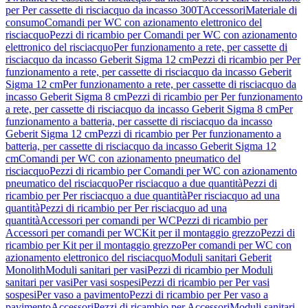
per Per cassette di risciacquo da incasso 300T
Accessori
Materiale di
consumo
Comandi per WC con azionamento elettronico del
risciacquo
Pezzi di ricambio per Comandi per WC con azionamento
elettronico del risciacquo
Per funzionamento a rete, per cassette di
risciacquo da incasso Geberit Sigma 12 cm
Pezzi di ricambio per Per
funzionamento a rete, per cassette di risciacquo da incasso Geberit
Sigma 12 cm
Per funzionamento a rete, per cassette di risciacquo da
incasso Geberit Sigma 8 cm
Pezzi di ricambio per Per funzionamento
a rete, per cassette di risciacquo da incasso Geberit Sigma 8 cm
Per
funzionamento a batteria, per cassette di risciacquo da incasso
Geberit Sigma 12 cm
Pezzi di ricambio per Per funzionamento a
batteria, per cassette di risciacquo da incasso Geberit Sigma 12
cm
Comandi per WC con azionamento pneumatico del
risciacquo
Pezzi di ricambio per Comandi per WC con azionamento
pneumatico del risciacquo
Per risciacquo a due quantità
Pezzi di
ricambio per Per risciacquo a due quantità
Per risciacquo ad una
quantità
Pezzi di ricambio per Per risciacquo ad una
quantità
Accessori per comandi per WC
Pezzi di ricambio per
Accessori per comandi per WC
Kit per il montaggio grezzo
Pezzi di
ricambio per Kit per il montaggio grezzo
Per comandi per WC con
azionamento elettronico del risciacquo
Moduli sanitari Geberit
Monolith
Moduli sanitari per vasi
Pezzi di ricambio per Moduli
sanitari per vasi
Per vasi sospesi
Pezzi di ricambio per Per vasi
sospesi
Per vaso a pavimento
Pezzi di ricambio per Per vaso a
pavimento
Accessori
Pezzi di ricambio per Accessori
Moduli sanitari