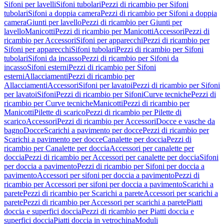
Sifoni per lavelli
Sifoni tubolari
Pezzi di ricambio per Sifoni
tubolari
Sifoni a doppia camera
Pezzi di ricambio per Sifoni a doppia
camera
Giunti per lavello
Pezzi di ricambio per Giunti per
lavello
Manicotti
Pezzi di ricambio per Manicotti
Accessori
Pezzi di
ricambio per Accessori
Sifoni per apparecchi
Pezzi di ricambio per
Sifoni per apparecchi
Sifoni tubolari
Pezzi di ricambio per Sifoni
tubolari
Sifoni da incasso
Pezzi di ricambio per Sifoni da
incasso
Sifoni esterni
Pezzi di ricambio per Sifoni
esterni
Allacciamenti
Pezzi di ricambio per
Allacciamenti
Accessori
Sifoni per lavatoi
Pezzi di ricambio per Sifoni
per lavatoi
Sifoni
Pezzi di ricambio per Sifoni
Curve tecniche
Pezzi di
ricambio per Curve tecniche
Manicotti
Pezzi di ricambio per
Manicotti
Pilette di scarico
Pezzi di ricambio per Pilette di
scarico
Accessori
Pezzi di ricambio per Accessori
Docce e vasche da
bagno
Docce
Scarichi a pavimento per docce
Pezzi di ricambio per
Scarichi a pavimento per docce
Canalette per doccia
Pezzi di
ricambio per Canalette per doccia
Accessori per canalette per
doccia
Pezzi di ricambio per Accessori per canalette per doccia
Sifoni
per doccia a pavimento
Pezzi di ricambio per Sifoni per doccia a
pavimento
Accessori per sifoni per doccia a pavimento
Pezzi di
ricambio per Accessori per sifoni per doccia a pavimento
Scarichi a
parete
Pezzi di ricambio per Scarichi a parete
Accessori per scarichi a
parete
Pezzi di ricambio per Accessori per scarichi a parete
Piatti
doccia e superfici doccia
Pezzi di ricambio per Piatti doccia e
superfici doccia
Piatti doccia in vetrochina
Moduli