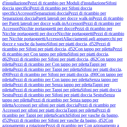
d'installazione
Pezzi di ricambio per Moduli d'installazione
Sifoni
doccia specifici
Pezzi di ricambio per Sifoni doccia
specifici
Accessori
Separazioni doccia
Pezzi di ricambio per
Separazioni doccia
Pareti laterali per docce walk-in
Pezzi di ricambio
per Pareti laterali per docce walk-in
Accessori
Pezzi di ricambio per
Accessori
Nicchie portaoggetti per docce
Pezzi di ricambio per
Nicchie portaoggetti per docce
Nicchie portaoggetti
Pezzi di ricambio
per Nicchie portaoggetti
Accessori
Allacciamenti agli apparecchi per
docce e vasche da bagno
Sifoni per piatti doccia, d52
Pezzi di
ricambio per Sifoni per piatti doccia, d52
Con tappo per piletta
Pezzi
di ricambio per Con tappo per piletta
Sifoni per piatti doccia,
d62
Pezzi di ricambio per Sifoni per piatti doccia, d62
Con tappo per
piletta
Pezzi di ricambio per Con tappo per piletta
Tappi per
piletta
Pezzi di ricambio per Tappi per piletta
Sifoni per piatti doccia,
d90
Pezzi di ricambio per Sifoni per piatti doccia, d90
Con tappo per
piletta
Pezzi di ricambio per Con tappo per piletta
Senza tappo per
piletta
Pezzi di ricambio per Senza tappo per piletta
Tappi per
piletta
Pezzi di ricambio per Tappi per piletta
Sifoni per piatti doccia
Sestra
Pezzi di ricambio per Sifoni per piatti doccia Sestra
Senza
tappo per piletta
Pezzi di ricambio per Senza tappo per
piletta
Accessori per sifoni per piatti doccia
Pezzi di ricambio per
Accessori per sifoni per piatti doccia
Tappi per piletta
Pezzi di
ricambio per Tappi per piletta
Scarichi
Sifoni per vasche da bagno,
d52
Pezzi di ricambio per Sifoni per vasche da bagno, d52
Con
azionamento a rotazione
Pezzi di ricambio per Con azionamento a