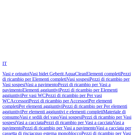
IT
Vasi e orinatoi
Vasi bidet Geberit AquaClean
Elementi completi
Pezzi
di ricambio per Elementi completi
Vasi sospesi
Pezzi di ricambio per
Vasi sospesi
Vasi a pavimento
Pezzi di ricambio per Vasi a
pavimento
Elementi aggiuntivi
Pezzi di ricambio per Elementi
aggiuntivi
Per vasi WC
Pezzi di ricambio per Per vasi
WC
Accessori
Pezzi di ricambio per Accessori
Per elementi
completi
Per elementi aggiuntivi
Pezzi di ricambio per Per elementi
aggiuntivi
Per elementi aggiuntivi e elementi completi
Materiale di
consumo
Vasi e sedili del vaso
Vasi sospesi
Pezzi di ricambio per Vasi
sospesi
Vasi a cacciata
Pezzi di ricambio per Vasi a cacciata
Vasi a
pavimento
Pezzi di ricambio per Vasi a pavimento
Vasi a cacciata per
cassetta di risciacquo esterna monoblocco
Pezzi di ricambio per Vasi