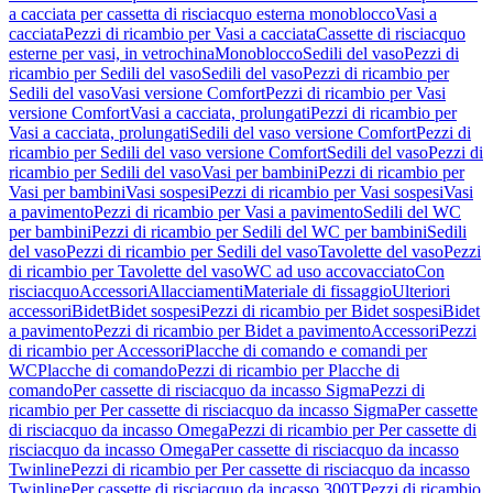
a cacciata per cassetta di risciacquo esterna monoblocco
Vasi a
cacciata
Pezzi di ricambio per Vasi a cacciata
Cassette di risciacquo
esterne per vasi, in vetrochina
Monoblocco
Sedili del vaso
Pezzi di
ricambio per Sedili del vaso
Sedili del vaso
Pezzi di ricambio per
Sedili del vaso
Vasi versione Comfort
Pezzi di ricambio per Vasi
versione Comfort
Vasi a cacciata, prolungati
Pezzi di ricambio per
Vasi a cacciata, prolungati
Sedili del vaso versione Comfort
Pezzi di
ricambio per Sedili del vaso versione Comfort
Sedili del vaso
Pezzi di
ricambio per Sedili del vaso
Vasi per bambini
Pezzi di ricambio per
Vasi per bambini
Vasi sospesi
Pezzi di ricambio per Vasi sospesi
Vasi
a pavimento
Pezzi di ricambio per Vasi a pavimento
Sedili del WC
per bambini
Pezzi di ricambio per Sedili del WC per bambini
Sedili
del vaso
Pezzi di ricambio per Sedili del vaso
Tavolette del vaso
Pezzi
di ricambio per Tavolette del vaso
WC ad uso accovacciato
Con
risciacquo
Accessori
Allacciamenti
Materiale di fissaggio
Ulteriori
accessori
Bidet
Bidet sospesi
Pezzi di ricambio per Bidet sospesi
Bidet
a pavimento
Pezzi di ricambio per Bidet a pavimento
Accessori
Pezzi
di ricambio per Accessori
Placche di comando e comandi per
WC
Placche di comando
Pezzi di ricambio per Placche di
comando
Per cassette di risciacquo da incasso Sigma
Pezzi di
ricambio per Per cassette di risciacquo da incasso Sigma
Per cassette
di risciacquo da incasso Omega
Pezzi di ricambio per Per cassette di
risciacquo da incasso Omega
Per cassette di risciacquo da incasso
Twinline
Pezzi di ricambio per Per cassette di risciacquo da incasso
Twinline
Per cassette di risciacquo da incasso 300T
Pezzi di ricambio