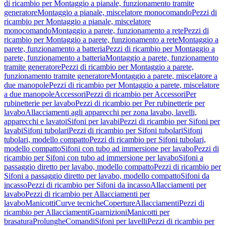
di ricambio per Montaggio a pianale, funzionamento tramite
generatore
Montaggio a pianale, miscelatore monocomando
Pezzi di
ricambio per Montaggio a pianale, miscelatore
monocomando
Montaggio a parete, funzionamento a rete
Pezzi di
ricambio per Montaggio a parete, funzionamento a rete
Montaggio a
parete, funzionamento a batteria
Pezzi di ricambio per Montaggio a
parete, funzionamento a batteria
Montaggio a parete, funzionamento
tramite generatore
Pezzi di ricambio per Montaggio a parete,
funzionamento tramite generatore
Montaggio a parete, miscelatore a
due manopole
Pezzi di ricambio per Montaggio a parete, miscelatore
a due manopole
Accessori
Pezzi di ricambio per Accessori
Per
rubinetterie per lavabo
Pezzi di ricambio per Per rubinetterie per
lavabo
Allacciamenti agli apparecchi per zona lavabo, lavelli,
apparecchi e lavatoi
Sifoni per lavabi
Pezzi di ricambio per Sifoni per
lavabi
Sifoni tubolari
Pezzi di ricambio per Sifoni tubolari
Sifoni
tubolari, modello compatto
Pezzi di ricambio per Sifoni tubolari,
modello compatto
Sifoni con tubo ad immersione per lavabo
Pezzi di
ricambio per Sifoni con tubo ad immersione per lavabo
Sifoni a
passaggio diretto per lavabo, modello compatto
Pezzi di ricambio per
Sifoni a passaggio diretto per lavabo, modello compatto
Sifoni da
incasso
Pezzi di ricambio per Sifoni da incasso
Allacciamenti per
lavabo
Pezzi di ricambio per Allacciamenti per
lavabo
Manicotti
Curve tecniche
Coperture
Allacciamenti
Pezzi di
ricambio per Allacciamenti
Guarnizioni
Manicotti per
brasatura
Prolunghe
Comandi
Sifoni per lavelli
Pezzi di ricambio per