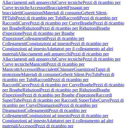
Allacciamenti agli apparecchi
Curve tecniche
Pezzi di ricambio per
Curve tecniche
Accessori
Braccialetti
Fissaggi per
braccialetti
Guarnizioni
Materiali di consumo
Geberit Silent-
PP
Tubi
Pezzi di ricambio per Tubi
Raccordi
Pezzi di ricambio per
Raccordi
Curve
Pezzi di ricambio per Curve
Braghe
Pezzi di ricambio
per Braghe
Riduzioni
Pezzi di ricambio per Riduzioni
Braghe
d'ispezione
Pezzi di ricambio per Braghe
d'ispezione
Collegamenti
Pezzi di ricambio per
Collegamenti
Congiunzioni ad innesto
Pezzi di ricambio per
Congiunzioni ad innesto
Adattatori per il collegamento ad altri
materiali
Allacciamenti agli apparecchi
Pezzi di ricambio per
Allacciamenti agli apparecchi
Curve tecniche
Pezzi di ricambio per
Curve tecniche
Manicotti
Pezzi di ricambio per
Manicotti
Accessori
Braccialetti
Chiusure
Guarnizioni
Tappi di
protezione
Materiali di consumo
Geberit Silent-Pro
Tubi
Pezzi di
ricambio per Tubi
Raccordi
Pezzi di ricambio per
Raccordi
Curve
Pezzi di ricambio per Curve
Braghe
Pezzi di ricambio
per Braghe
Riduzioni
Pezzi di ricambio per Riduzioni
Braghe
d'ispezione
Pezzi di ricambio per Braghe d'ispezione
Raccordi
SuperTube
Pezzi di ricambio per Raccordi SuperTube
Curve
Pezzi di
ricambio per Curve
Diramazioni
Pezzi di ricambio per
Diramazioni
Collegamenti
Pezzi di ricambio per
Collegamenti
Congiunzioni ad innesto
Pezzi di ricambio per
Congiunzioni ad innesto
Adattatori per il collegamento ad altri
materiali
Accessori
Pezzi di ricambio per