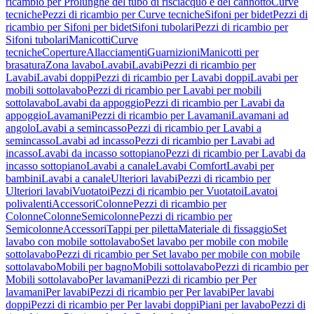
ricambio per Prolunghe del tubo di risciacquo e del cannotto
Curve
tecniche
Pezzi di ricambio per Curve tecniche
Sifoni per bidet
Pezzi di
ricambio per Sifoni per bidet
Sifoni tubolari
Pezzi di ricambio per
Sifoni tubolari
Manicotti
Curve
tecniche
Coperture
Allacciamenti
Guarnizioni
Manicotti per
brasatura
Zona lavabo
Lavabi
Lavabi
Pezzi di ricambio per
Lavabi
Lavabi doppi
Pezzi di ricambio per Lavabi doppi
Lavabi per
mobili sottolavabo
Pezzi di ricambio per Lavabi per mobili
sottolavabo
Lavabi da appoggio
Pezzi di ricambio per Lavabi da
appoggio
Lavamani
Pezzi di ricambio per Lavamani
Lavamani ad
angolo
Lavabi a semincasso
Pezzi di ricambio per Lavabi a
semincasso
Lavabi ad incasso
Pezzi di ricambio per Lavabi ad
incasso
Lavabi da incasso sottopiano
Pezzi di ricambio per Lavabi da
incasso sottopiano
Lavabi a canale
Lavabi Comfort
Lavabi per
bambini
Lavabi a canale
Ulteriori lavabi
Pezzi di ricambio per
Ulteriori lavabi
Vuotatoi
Pezzi di ricambio per Vuotatoi
Lavatoi
polivalenti
Accessori
Colonne
Pezzi di ricambio per
Colonne
Colonne
Semicolonne
Pezzi di ricambio per
Semicolonne
Accessori
Tappi per piletta
Materiale di fissaggio
Set
lavabo con mobile sottolavabo
Set lavabo per mobile con mobile
sottolavabo
Pezzi di ricambio per Set lavabo per mobile con mobile
sottolavabo
Mobili per bagno
Mobili sottolavabo
Pezzi di ricambio per
Mobili sottolavabo
Per lavamani
Pezzi di ricambio per Per
lavamani
Per lavabi
Pezzi di ricambio per Per lavabi
Per lavabi
doppi
Pezzi di ricambio per Per lavabi doppi
Piani per lavabo
Pezzi di