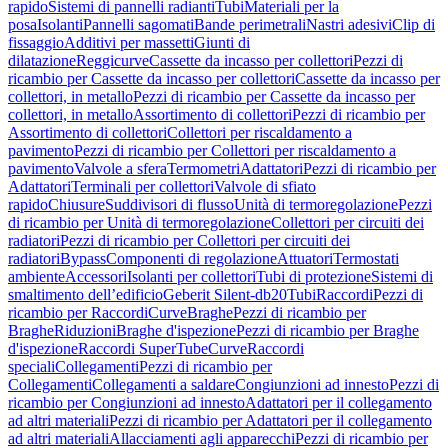
rapido
Sistemi di pannelli radianti
Tubi
Materiali per la
posa
Isolanti
Pannelli sagomati
Bande perimetrali
Nastri adesivi
Clip di
fissaggio
Additivi per massetti
Giunti di
dilatazione
Reggicurve
Cassette da incasso per collettori
Pezzi di
ricambio per Cassette da incasso per collettori
Cassette da incasso per
collettori, in metallo
Pezzi di ricambio per Cassette da incasso per
collettori, in metallo
Assortimento di collettori
Pezzi di ricambio per
Assortimento di collettori
Collettori per riscaldamento a
pavimento
Pezzi di ricambio per Collettori per riscaldamento a
pavimento
Valvole a sfera
Termometri
Adattatori
Pezzi di ricambio per
Adattatori
Terminali per collettori
Valvole di sfiato
rapido
Chiusure
Suddivisori di flusso
Unità di termoregolazione
Pezzi
di ricambio per Unità di termoregolazione
Collettori per circuiti dei
radiatori
Pezzi di ricambio per Collettori per circuiti dei
radiatori
Bypass
Componenti di regolazione
Attuatori
Termostati
ambiente
Accessori
Isolanti per collettori
Tubi di protezione
Sistemi di
smaltimento dell’edificio
Geberit Silent-db20
Tubi
Raccordi
Pezzi di
ricambio per Raccordi
Curve
Braghe
Pezzi di ricambio per
Braghe
Riduzioni
Braghe d'ispezione
Pezzi di ricambio per Braghe
d'ispezione
Raccordi SuperTube
Curve
Raccordi
speciali
Collegamenti
Pezzi di ricambio per
Collegamenti
Collegamenti a saldare
Congiunzioni ad innesto
Pezzi di
ricambio per Congiunzioni ad innesto
Adattatori per il collegamento
ad altri materiali
Pezzi di ricambio per Adattatori per il collegamento
ad altri materiali
Allacciamenti agli apparecchi
Pezzi di ricambio per