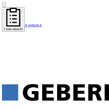
A geberit.it
I miei elenchi