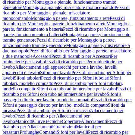
di ricambio per Montaggio a pianale, funzionamento tramite
generatore
Montaggio a pianale, miscelatore monocomando
Pezzi di
ricambio per Montaggio a pianale, miscelatore
monocomando
Montaggio a parete, funzionamento a rete
Pezzi di
ricambio per Montaggio a parete, funzionamento a rete
Montaggio a
parete, funzionamento a batteria
Pezzi di ricambio per Montaggio a
parete, funzionamento a batteria
Montaggio a parete, funzionamento
tramite generatore
Pezzi di ricambio per Montaggio a parete,
funzionamento tramite generatore
Montaggio a parete, miscelatore a
due manopole
Pezzi di ricambio per Montaggio a parete, miscelatore
a due manopole
Accessori
Pezzi di ricambio per Accessori
Per
rubinetterie per lavabo
Pezzi di ricambio per Per rubinetterie per
lavabo
Allacciamenti agli apparecchi per zona lavabo, lavelli,
apparecchi e lavatoi
Sifoni per lavabi
Pezzi di ricambio per Sifoni per
lavabi
Sifoni tubolari
Pezzi di ricambio per Sifoni tubolari
Sifoni
tubolari, modello compatto
Pezzi di ricambio per Sifoni tubolari,
modello compatto
Sifoni con tubo ad immersione per lavabo
Pezzi di
ricambio per Sifoni con tubo ad immersione per lavabo
Sifoni a
passaggio diretto per lavabo, modello compatto
Pezzi di ricambio per
Sifoni a passaggio diretto per lavabo, modello compatto
Sifoni da
incasso
Pezzi di ricambio per Sifoni da incasso
Allacciamenti per
lavabo
Pezzi di ricambio per Allacciamenti per
lavabo
Manicotti
Curve tecniche
Coperture
Allacciamenti
Pezzi di
ricambio per Allacciamenti
Guarnizioni
Manicotti per
brasatura
Prolunghe
Comandi
Sifoni per lavelli
Pezzi di ricambio per