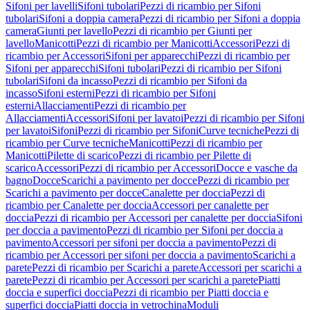
Sifoni per lavelli
Sifoni tubolari
Pezzi di ricambio per Sifoni
tubolari
Sifoni a doppia camera
Pezzi di ricambio per Sifoni a doppia
camera
Giunti per lavello
Pezzi di ricambio per Giunti per
lavello
Manicotti
Pezzi di ricambio per Manicotti
Accessori
Pezzi di
ricambio per Accessori
Sifoni per apparecchi
Pezzi di ricambio per
Sifoni per apparecchi
Sifoni tubolari
Pezzi di ricambio per Sifoni
tubolari
Sifoni da incasso
Pezzi di ricambio per Sifoni da
incasso
Sifoni esterni
Pezzi di ricambio per Sifoni
esterni
Allacciamenti
Pezzi di ricambio per
Allacciamenti
Accessori
Sifoni per lavatoi
Pezzi di ricambio per Sifoni
per lavatoi
Sifoni
Pezzi di ricambio per Sifoni
Curve tecniche
Pezzi di
ricambio per Curve tecniche
Manicotti
Pezzi di ricambio per
Manicotti
Pilette di scarico
Pezzi di ricambio per Pilette di
scarico
Accessori
Pezzi di ricambio per Accessori
Docce e vasche da
bagno
Docce
Scarichi a pavimento per docce
Pezzi di ricambio per
Scarichi a pavimento per docce
Canalette per doccia
Pezzi di
ricambio per Canalette per doccia
Accessori per canalette per
doccia
Pezzi di ricambio per Accessori per canalette per doccia
Sifoni
per doccia a pavimento
Pezzi di ricambio per Sifoni per doccia a
pavimento
Accessori per sifoni per doccia a pavimento
Pezzi di
ricambio per Accessori per sifoni per doccia a pavimento
Scarichi a
parete
Pezzi di ricambio per Scarichi a parete
Accessori per scarichi a
parete
Pezzi di ricambio per Accessori per scarichi a parete
Piatti
doccia e superfici doccia
Pezzi di ricambio per Piatti doccia e
superfici doccia
Piatti doccia in vetrochina
Moduli