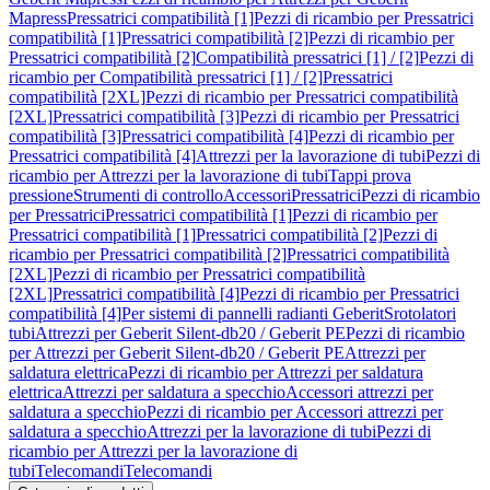
Mapress
Pressatrici compatibilità [1]
Pezzi di ricambio per Pressatrici
compatibilità [1]
Pressatrici compatibilità [2]
Pezzi di ricambio per
Pressatrici compatibilità [2]
Compatibilità pressatrici [1] / [2]
Pezzi di
ricambio per Compatibilità pressatrici [1] / [2]
Pressatrici
compatibilità [2XL]
Pezzi di ricambio per Pressatrici compatibilità
[2XL]
Pressatrici compatibilità [3]
Pezzi di ricambio per Pressatrici
compatibilità [3]
Pressatrici compatibilità [4]
Pezzi di ricambio per
Pressatrici compatibilità [4]
Attrezzi per la lavorazione di tubi
Pezzi di
ricambio per Attrezzi per la lavorazione di tubi
Tappi prova
pressione
Strumenti di controllo
Accessori
Pressatrici
Pezzi di ricambio
per Pressatrici
Pressatrici compatibilità [1]
Pezzi di ricambio per
Pressatrici compatibilità [1]
Pressatrici compatibilità [2]
Pezzi di
ricambio per Pressatrici compatibilità [2]
Pressatrici compatibilità
[2XL]
Pezzi di ricambio per Pressatrici compatibilità
[2XL]
Pressatrici compatibilità [4]
Pezzi di ricambio per Pressatrici
compatibilità [4]
Per sistemi di pannelli radianti Geberit
Srotolatori
tubi
Attrezzi per Geberit Silent-db20 / Geberit PE
Pezzi di ricambio
per Attrezzi per Geberit Silent-db20 / Geberit PE
Attrezzi per
saldatura elettrica
Pezzi di ricambio per Attrezzi per saldatura
elettrica
Attrezzi per saldatura a specchio
Accessori attrezzi per
saldatura a specchio
Pezzi di ricambio per Accessori attrezzi per
saldatura a specchio
Attrezzi per la lavorazione di tubi
Pezzi di
ricambio per Attrezzi per la lavorazione di
tubi
Telecomandi
Telecomandi