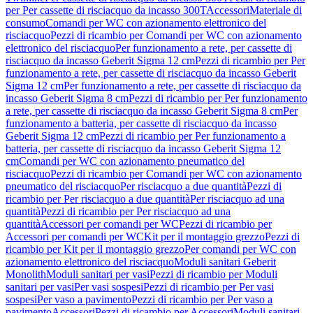
per Per cassette di risciacquo da incasso 300T
Accessori
Materiale di
consumo
Comandi per WC con azionamento elettronico del
risciacquo
Pezzi di ricambio per Comandi per WC con azionamento
elettronico del risciacquo
Per funzionamento a rete, per cassette di
risciacquo da incasso Geberit Sigma 12 cm
Pezzi di ricambio per Per
funzionamento a rete, per cassette di risciacquo da incasso Geberit
Sigma 12 cm
Per funzionamento a rete, per cassette di risciacquo da
incasso Geberit Sigma 8 cm
Pezzi di ricambio per Per funzionamento
a rete, per cassette di risciacquo da incasso Geberit Sigma 8 cm
Per
funzionamento a batteria, per cassette di risciacquo da incasso
Geberit Sigma 12 cm
Pezzi di ricambio per Per funzionamento a
batteria, per cassette di risciacquo da incasso Geberit Sigma 12
cm
Comandi per WC con azionamento pneumatico del
risciacquo
Pezzi di ricambio per Comandi per WC con azionamento
pneumatico del risciacquo
Per risciacquo a due quantità
Pezzi di
ricambio per Per risciacquo a due quantità
Per risciacquo ad una
quantità
Pezzi di ricambio per Per risciacquo ad una
quantità
Accessori per comandi per WC
Pezzi di ricambio per
Accessori per comandi per WC
Kit per il montaggio grezzo
Pezzi di
ricambio per Kit per il montaggio grezzo
Per comandi per WC con
azionamento elettronico del risciacquo
Moduli sanitari Geberit
Monolith
Moduli sanitari per vasi
Pezzi di ricambio per Moduli
sanitari per vasi
Per vasi sospesi
Pezzi di ricambio per Per vasi
sospesi
Per vaso a pavimento
Pezzi di ricambio per Per vaso a
pavimento
Accessori
Pezzi di ricambio per Accessori
Moduli sanitari