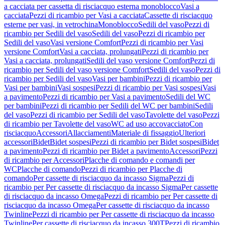
a cacciata per cassetta di risciacquo esterna monoblocco
Vasi a
cacciata
Pezzi di ricambio per Vasi a cacciata
Cassette di risciacquo
esterne per vasi, in vetrochina
Monoblocco
Sedili del vaso
Pezzi di
ricambio per Sedili del vaso
Sedili del vaso
Pezzi di ricambio per
Sedili del vaso
Vasi versione Comfort
Pezzi di ricambio per Vasi
versione Comfort
Vasi a cacciata, prolungati
Pezzi di ricambio per
Vasi a cacciata, prolungati
Sedili del vaso versione Comfort
Pezzi di
ricambio per Sedili del vaso versione Comfort
Sedili del vaso
Pezzi di
ricambio per Sedili del vaso
Vasi per bambini
Pezzi di ricambio per
Vasi per bambini
Vasi sospesi
Pezzi di ricambio per Vasi sospesi
Vasi
a pavimento
Pezzi di ricambio per Vasi a pavimento
Sedili del WC
per bambini
Pezzi di ricambio per Sedili del WC per bambini
Sedili
del vaso
Pezzi di ricambio per Sedili del vaso
Tavolette del vaso
Pezzi
di ricambio per Tavolette del vaso
WC ad uso accovacciato
Con
risciacquo
Accessori
Allacciamenti
Materiale di fissaggio
Ulteriori
accessori
Bidet
Bidet sospesi
Pezzi di ricambio per Bidet sospesi
Bidet
a pavimento
Pezzi di ricambio per Bidet a pavimento
Accessori
Pezzi
di ricambio per Accessori
Placche di comando e comandi per
WC
Placche di comando
Pezzi di ricambio per Placche di
comando
Per cassette di risciacquo da incasso Sigma
Pezzi di
ricambio per Per cassette di risciacquo da incasso Sigma
Per cassette
di risciacquo da incasso Omega
Pezzi di ricambio per Per cassette di
risciacquo da incasso Omega
Per cassette di risciacquo da incasso
Twinline
Pezzi di ricambio per Per cassette di risciacquo da incasso
Twinline
Per cassette di risciacquo da incasso 300T
Pezzi di ricambio