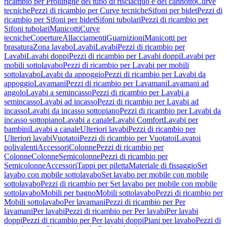
ricambio per Prolunghe del tubo di risciacquo e del cannotto
Curve
tecniche
Pezzi di ricambio per Curve tecniche
Sifoni per bidet
Pezzi di
ricambio per Sifoni per bidet
Sifoni tubolari
Pezzi di ricambio per
Sifoni tubolari
Manicotti
Curve
tecniche
Coperture
Allacciamenti
Guarnizioni
Manicotti per
brasatura
Zona lavabo
Lavabi
Lavabi
Pezzi di ricambio per
Lavabi
Lavabi doppi
Pezzi di ricambio per Lavabi doppi
Lavabi per
mobili sottolavabo
Pezzi di ricambio per Lavabi per mobili
sottolavabo
Lavabi da appoggio
Pezzi di ricambio per Lavabi da
appoggio
Lavamani
Pezzi di ricambio per Lavamani
Lavamani ad
angolo
Lavabi a semincasso
Pezzi di ricambio per Lavabi a
semincasso
Lavabi ad incasso
Pezzi di ricambio per Lavabi ad
incasso
Lavabi da incasso sottopiano
Pezzi di ricambio per Lavabi da
incasso sottopiano
Lavabi a canale
Lavabi Comfort
Lavabi per
bambini
Lavabi a canale
Ulteriori lavabi
Pezzi di ricambio per
Ulteriori lavabi
Vuotatoi
Pezzi di ricambio per Vuotatoi
Lavatoi
polivalenti
Accessori
Colonne
Pezzi di ricambio per
Colonne
Colonne
Semicolonne
Pezzi di ricambio per
Semicolonne
Accessori
Tappi per piletta
Materiale di fissaggio
Set
lavabo con mobile sottolavabo
Set lavabo per mobile con mobile
sottolavabo
Pezzi di ricambio per Set lavabo per mobile con mobile
sottolavabo
Mobili per bagno
Mobili sottolavabo
Pezzi di ricambio per
Mobili sottolavabo
Per lavamani
Pezzi di ricambio per Per
lavamani
Per lavabi
Pezzi di ricambio per Per lavabi
Per lavabi
doppi
Pezzi di ricambio per Per lavabi doppi
Piani per lavabo
Pezzi di