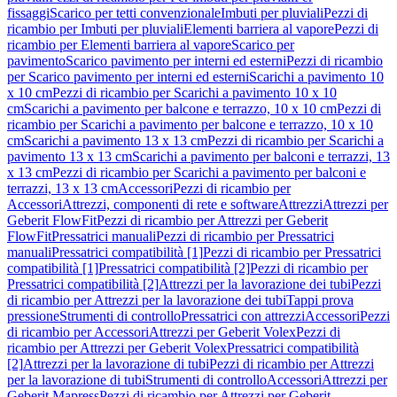
fissaggi
Scarico per tetti convenzionale
Imbuti per pluviali
Pezzi di
ricambio per Imbuti per pluviali
Elementi barriera al vapore
Pezzi di
ricambio per Elementi barriera al vapore
Scarico per
pavimento
Scarico pavimento per interni ed esterni
Pezzi di ricambio
per Scarico pavimento per interni ed esterni
Scarichi a pavimento 10
x 10 cm
Pezzi di ricambio per Scarichi a pavimento 10 x 10
cm
Scarichi a pavimento per balcone e terrazzo, 10 x 10 cm
Pezzi di
ricambio per Scarichi a pavimento per balcone e terrazzo, 10 x 10
cm
Scarichi a pavimento 13 x 13 cm
Pezzi di ricambio per Scarichi a
pavimento 13 x 13 cm
Scarichi a pavimento per balconi e terrazzi, 13
x 13 cm
Pezzi di ricambio per Scarichi a pavimento per balconi e
terrazzi, 13 x 13 cm
Accessori
Pezzi di ricambio per
Accessori
Attrezzi, componenti di rete e software
Attrezzi
Attrezzi per
Geberit FlowFit
Pezzi di ricambio per Attrezzi per Geberit
FlowFit
Pressatrici manuali
Pezzi di ricambio per Pressatrici
manuali
Pressatrici compatibilità [1]
Pezzi di ricambio per Pressatrici
compatibilità [1]
Pressatrici compatibilità [2]
Pezzi di ricambio per
Pressatrici compatibilità [2]
Attrezzi per la lavorazione dei tubi
Pezzi
di ricambio per Attrezzi per la lavorazione dei tubi
Tappi prova
pressione
Strumenti di controllo
Pressatrici con attrezzi
Accessori
Pezzi
di ricambio per Accessori
Attrezzi per Geberit Volex
Pezzi di
ricambio per Attrezzi per Geberit Volex
Pressatrici compatibilità
[2]
Attrezzi per la lavorazione di tubi
Pezzi di ricambio per Attrezzi
per la lavorazione di tubi
Strumenti di controllo
Accessori
Attrezzi per
Geberit Mapress
Pezzi di ricambio per Attrezzi per Geberit