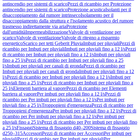
antincendio per sistemi di scarico
Pezzi di ricambio per Protezione
antincendio per sistemi di scarico
Protezione acustica
Isolanti per il
disaccoppiamento dal rumore intrinseco
Isolamento per il
disaccoppiamento dalla struttura e l'isolamento acustico del rumore
trasmesso indirettamente via aria
Protezione
dall'umidità
Impermeabilizzazione
Valvole di ventilazione per
scarico
Valvole di ventilazione
Valvole di ritegno a risparmio
energetico
Scarico per tetti Geberit Pluvia
Imbuti per pluviali
Pezzi di
ricambio per Imbuti per pluviali
Imbuti per pluviali fino a 12 l/s
Pezzi
di ricambio per Imbuti per pluviali fino a 12 l/s
Imbuti per pluviali
fino a 25 l/s
Pezzi di ricambio per Imbuti per pluviali fino a 25
l/s
Imbuti per pluviali per canali di gronda
Pezzi di ricambio per
Imbuti per pluviali per canali di gronda
Imbuti per pluviali fino a 12
l/s
Pezzi di ricambio per Imbuti per pluviali fino a 12 l/s
Imbuti per
pluviali fino a 25 l/s
Pezzi di ricambio per Imbuti per pluviali fino a
25 l/s
Elementi barriera al vapore
Pezzi di ricambio per Elementi
barriera al vapore
Per imbuti per pluviali fino a 12 l/s
Pezzi di
ricambio per Per imbuti per pluviali fino a 12 l/s
Per imbuti per
pluviali fino a 25 l/s
Troppopieni d'emergenza
Pezzi di ricambio per
Troppopieni d'emergenza
Per imbuti per pluviali fino a 12 l/s
Pezzi di
ricambio per Per imbuti per pluviali fino a 12 l/s
Per imbuti per
pluviali fino a 25 l/s
Pezzi di ricambio per Per imbuti per pluviali fino
a 25 l/s
Fissaggi
Sistema di fissaggio d40–200
Sistema di fissaggio
d250–315
Accessori
Pezzi di ricambio per Accessori
Per imbuti per
pluviali
Pezzi di ricambio per Per imbuti per pluviali
Per