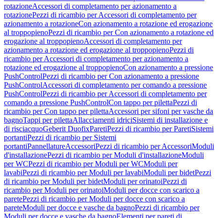
rotazione
Accessori di completamento per azionamento a
rotazione
Pezzi di ricambio per Accessori di completamento per
azionamento a rotazione
Con azionamento a rotazione ed erogazione
al troppopieno
Pezzi di ricambio per Con azionamento a rotazione ed
erogazione al troppopieno
Accessori di completamento per
azionamento a rotazione ed erogazione al troppopieno
Pezzi di
ricambio per Accessori di completamento per azionamento a
rotazione ed erogazione al troppopieno
Con azionamento a pressione
PushControl
Pezzi di ricambio per Con azionamento a pressione
PushControl
Accessori di completamento per comando a pressione
PushControl
Pezzi di ricambio per Accessori di completamento per
comando a pressione PushControl
Con tappo per piletta
Pezzi di
ricambio per Con tappo per piletta
Accessori per sifoni per vasche da
bagno
Tappi per piletta
Allacciamenti idrici
Sistemi di installazione e
di risciacquo
Geberit Duofix
Pareti
Pezzi di ricambio per Pareti
Sistemi
portanti
Pezzi di ricambio per Sistemi
portanti
Pannellature
Accessori
Pezzi di ricambio per Accessori
Moduli
d'installazione
Pezzi di ricambio per Moduli d'installazione
Moduli
per WC
Pezzi di ricambio per Moduli per WC
Moduli per
lavabi
Pezzi di ricambio per Moduli per lavabi
Moduli per bidet
Pezzi
di ricambio per Moduli per bidet
Moduli per orinatoi
Pezzi di
ricambio per Moduli per orinatoi
Moduli per docce con scarico a
parete
Pezzi di ricambio per Moduli per docce con scarico a
parete
Moduli per docce e vasche da bagno
Pezzi di ricambio per
Moduli per docce e vasche da bagno
Elementi per pareti di