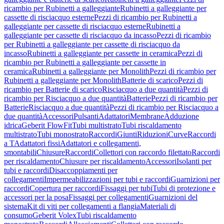
ricambio per Rubinetti a galleggiante
Rubinetti a galleggiante per
cassette di risciacquo esterne
Pezzi di ricambio per Rubinetti a
galleggiante per cassette di risciacquo esterne
Rubinetti a
galleggiante per cassette di risciacquo da incasso
Pezzi di ricambio
per Rubinetti a galleggiante per cassette di risciacquo da
incasso
Rubinetti a galleggiante per cassette in ceramica
Pezzi di
ricambio per Rubinetti a galleggiante per cassette in
ceramica
Rubinetti a galleggiante per Monolith
Pezzi di ricambio per
Rubinetti a galleggiante per Monolith
Batterie di scarico
Pezzi di
ricambio per Batterie di scarico
Risciacquo a due quantità
Pezzi di
ricambio per Risciacquo a due quantità
Batterie
Pezzi di ricambio per
Batterie
Risciacquo a due quantità
Pezzi di ricambio per Risciacquo a
due quantità
Accessori
Pulsanti
Adattatori
Membrane
Adduzione
idrica
Geberit FlowFit
Tubi multistrato
Tubi riscaldamento
multistrato
Tubi monostrato
Raccordi
Giunti
Riduzioni
Curve
Raccordi
a T
Adattatori fissi
Adattatori e collegamenti,
smontabili
Chiusure
Raccordi
Collettori con raccordo filettato
Raccordi
per riscaldamento
Chiusure per riscaldamento
Accessori
Isolanti per
tubi e raccordi
Disaccoppiamenti per
collegamenti
Impermeabilizzazioni per tubi e raccordi
Guarnizioni per
raccordi
Copertura per raccordi
Fissaggi per tubi
Tubi di protezione e
accessori per la posa
Fissaggi per collegamenti
Guarnizioni del
sistema
Kit di viti per collegamenti a flangia
Materiali di
consumo
Geberit Volex
Tubi riscaldamento