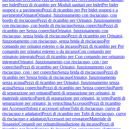
per bidet
Pezzi di ricambio per Moduli sanitari per bidet
Per bidet
sospesi e a pavimento
Pezzi di ricambio per Per bidet sospesi e a
pavimento
Orinatoi
Orinatoi, funzionamento con risciacquo, con
bordo di risciacquo
Pezzi di ricambio per Orinatoi, funzionamento
con risciacquo, con bordo di risciacquo
Senza coperchio
Pezzi di
ricambio per Senza coperchio
Orinatoi, funzionamento con
risciacquo, senza brida di risciacquo
Pezzi di ricambio per Orinatoi,
funzionamento con risciacquo, senza brida di risciacquo
Per
comando per orinatoi esterno o da incasso
Pezzi di ricambio per Per
comando per orinatoi esterno o da incasso
Con comando per
orinatoio integrato
Pezzi di ricambio per Con comando per orinatoio
integrato
Orinatoi, funzionamento con risciacquo, con / per
coperchio
Pezzi di ricambio per Orinatoi, funzionamento con
risciacquo, con / per coperchio
Senza brida di risciacquo
Pezzi di
ricambio per Senza brida di risciacquo
Orinatoi, funzionamento
senza acqua
Pezzi di ricambio per Orinatoi, funzionamento senza
acqua
Senza coperchio
Pezzi di ricambio per Senza coperchio
Pareti
di separazione per orinatoi
Pareti di separazione per orinatoi, in
materiale sintetico
Pareti di separazione per orinatoi, in vetro
Pareti di
separazione per orinatoi, in vetrochina
Accessori
Pezzi di ricambio
per Accessori
Sifoni e accessori sifone
Tubi di risciacquo, curve di
risciacquo e adattatori
Pezzi di ricambio per Tubi di risciacquo, curve
di risciacquo e adattatori
Accessori per erogatore
Materiale di
fissaggio
Comandi per orinatoi
Installazione da incasso
Pezzi di