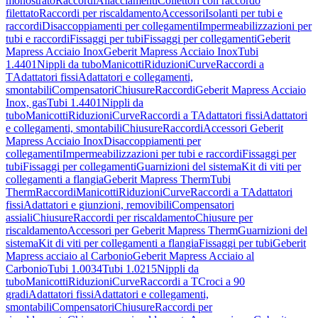
monostrato
Raccordi
Allacciamenti
Collettori con raccordo
filettato
Raccordi per riscaldamento
Accessori
Isolanti per tubi e
raccordi
Disaccoppiamenti per collegamenti
Impermeabilizzazioni per
tubi e raccordi
Fissaggi per tubi
Fissaggi per collegamenti
Geberit
Mapress Acciaio Inox
Geberit Mapress Acciaio Inox
Tubi
1.4401
Nippli da tubo
Manicotti
Riduzioni
Curve
Raccordi a
T
Adattatori fissi
Adattatori e collegamenti,
smontabili
Compensatori
Chiusure
Raccordi
Geberit Mapress Acciaio
Inox, gas
Tubi 1.4401
Nippli da
tubo
Manicotti
Riduzioni
Curve
Raccordi a T
Adattatori fissi
Adattatori
e collegamenti, smontabili
Chiusure
Raccordi
Accessori Geberit
Mapress Acciaio Inox
Disaccoppiamenti per
collegamenti
Impermeabilizzazioni per tubi e raccordi
Fissaggi per
tubi
Fissaggi per collegamenti
Guarnizioni del sistema
Kit di viti per
collegamenti a flangia
Geberit Mapress Therm
Tubi
Therm
Raccordi
Manicotti
Riduzioni
Curve
Raccordi a T
Adattatori
fissi
Adattatori e giunzioni, removibili
Compensatori
assiali
Chiusure
Raccordi per riscaldamento
Chiusure per
riscaldamento
Accessori per Geberit Mapress Therm
Guarnizioni del
sistema
Kit di viti per collegamenti a flangia
Fissaggi per tubi
Geberit
Mapress acciaio al Carbonio
Geberit Mapress Acciaio al
Carbonio
Tubi 1.0034
Tubi 1.0215
Nippli da
tubo
Manicotti
Riduzioni
Curve
Raccordi a T
Croci a 90
gradi
Adattatori fissi
Adattatori e collegamenti,
smontabili
Compensatori
Chiusure
Raccordi per