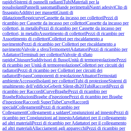
rapido
Sistemi di pannelli radianti
Tubi
Materiali per la
posa
Isolanti
Pannelli sagomati
Bande perimetrali
Nastri adesivi
Clip di
fissaggio
Additivi per massetti
Giunti di
dilatazione
Reggicurve
Cassette da incasso per collettori
Pezzi di
ricambio per Cassette da incasso per collettori
Cassette da incasso per
collettori, in metallo
Pezzi di ricambio per Cassette da incasso per
collettori, in metallo
Assortimento di collettori
Pezzi di ricambio per
Assortimento di collettori
Collettori per riscaldamento a
pavimento
Pezzi di ricambio per Collettori per riscaldamento a
pavimento
Valvole a sfera
Termometri
Adattatori
Pezzi di ricambio per
Adattatori
Terminali per collettori
Valvole di sfiato
rapido
Chiusure
Suddivisori di flusso
Unità di termoregolazione
Pezzi
di ricambio per Unità di termoregolazione
Collettori per circuiti dei
radiatori
Pezzi di ricambio per Collettori per circuiti dei
radiatori
Bypass
Componenti di regolazione
Attuatori
Termostati
ambiente
Accessori
Isolanti per collettori
Tubi di protezione
Sistemi di
smaltimento dell’edificio
Geberit Silent-db20
Tubi
Raccordi
Pezzi di
ricambio per Raccordi
Curve
Braghe
Pezzi di ricambio per
Braghe
Riduzioni
Braghe d'ispezione
Pezzi di ricambio per Braghe
d'ispezione
Raccordi SuperTube
Curve
Raccordi
speciali
Collegamenti
Pezzi di ricambio per
Collegamenti
Collegamenti a saldare
Congiunzioni ad innesto
Pezzi di
ricambio per Congiunzioni ad innesto
Adattatori per il collegamento
ad altri materiali
Pezzi di ricambio per Adattatori per il collegamento
ad altri materiali
Allacciamenti agli apparecchi
Pezzi di ricambio per