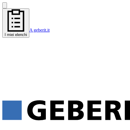
A geberit.it
I miei elenchi