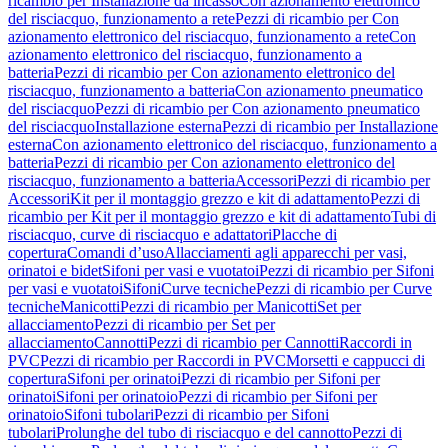
ricambio per Installazione da incasso
Con azionamento elettronico
del risciacquo, funzionamento a rete
Pezzi di ricambio per Con
azionamento elettronico del risciacquo, funzionamento a rete
Con
azionamento elettronico del risciacquo, funzionamento a
batteria
Pezzi di ricambio per Con azionamento elettronico del
risciacquo, funzionamento a batteria
Con azionamento pneumatico
del risciacquo
Pezzi di ricambio per Con azionamento pneumatico
del risciacquo
Installazione esterna
Pezzi di ricambio per Installazione
esterna
Con azionamento elettronico del risciacquo, funzionamento a
batteria
Pezzi di ricambio per Con azionamento elettronico del
risciacquo, funzionamento a batteria
Accessori
Pezzi di ricambio per
Accessori
Kit per il montaggio grezzo e kit di adattamento
Pezzi di
ricambio per Kit per il montaggio grezzo e kit di adattamento
Tubi di
risciacquo, curve di risciacquo e adattatori
Placche di
copertura
Comandi d’uso
Allacciamenti agli apparecchi per vasi,
orinatoi e bidet
Sifoni per vasi e vuotatoi
Pezzi di ricambio per Sifoni
per vasi e vuotatoi
Sifoni
Curve tecniche
Pezzi di ricambio per Curve
tecniche
Manicotti
Pezzi di ricambio per Manicotti
Set per
allacciamento
Pezzi di ricambio per Set per
allacciamento
Cannotti
Pezzi di ricambio per Cannotti
Raccordi in
PVC
Pezzi di ricambio per Raccordi in PVC
Morsetti e cappucci di
copertura
Sifoni per orinatoi
Pezzi di ricambio per Sifoni per
orinatoi
Sifoni per orinatoio
Pezzi di ricambio per Sifoni per
orinatoio
Sifoni tubolari
Pezzi di ricambio per Sifoni
tubolari
Prolunghe del tubo di risciacquo e del cannotto
Pezzi di