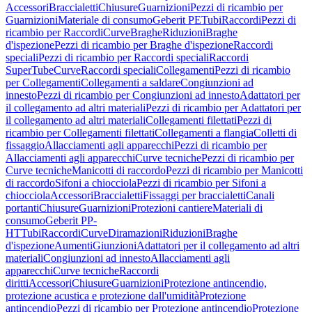
Accessori
Braccialetti
Chiusure
Guarnizioni
Pezzi di ricambio per
Guarnizioni
Materiale di consumo
Geberit PE
Tubi
Raccordi
Pezzi di
ricambio per Raccordi
Curve
Braghe
Riduzioni
Braghe
d'ispezione
Pezzi di ricambio per Braghe d'ispezione
Raccordi
speciali
Pezzi di ricambio per Raccordi speciali
Raccordi
SuperTube
Curve
Raccordi speciali
Collegamenti
Pezzi di ricambio
per Collegamenti
Collegamenti a saldare
Congiunzioni ad
innesto
Pezzi di ricambio per Congiunzioni ad innesto
Adattatori per
il collegamento ad altri materiali
Pezzi di ricambio per Adattatori per
il collegamento ad altri materiali
Collegamenti filettati
Pezzi di
ricambio per Collegamenti filettati
Collegamenti a flangia
Colletti di
fissaggio
Allacciamenti agli apparecchi
Pezzi di ricambio per
Allacciamenti agli apparecchi
Curve tecniche
Pezzi di ricambio per
Curve tecniche
Manicotti di raccordo
Pezzi di ricambio per Manicotti
di raccordo
Sifoni a chiocciola
Pezzi di ricambio per Sifoni a
chiocciola
Accessori
Braccialetti
Fissaggi per braccialetti
Canali
portanti
Chiusure
Guarnizioni
Protezioni cantiere
Materiali di
consumo
Geberit PP-
HT
Tubi
Raccordi
Curve
Diramazioni
Riduzioni
Braghe
d'ispezione
Aumenti
Giunzioni
Adattatori per il collegamento ad altri
materiali
Congiunzioni ad innesto
Allacciamenti agli
apparecchi
Curve tecniche
Raccordi
diritti
Accessori
Chiusure
Guarnizioni
Protezione antincendio,
protezione acustica e protezione dall'umidità
Protezione
antincendio
Pezzi di ricambio per Protezione antincendio
Protezione