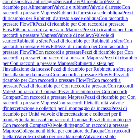
con dispositivo antiristagno
Sensori
Cavi
Alimentatori
Pezzi di
ricambio per Alimentatori
Valvole e rubinetti
Valvole d'arresto
Con
raccordi a pressare Mapress
Rubinetti d'arresto a sede obliqua
Pezzi
di ricambio per Rubinetti d'arresto a sede obliqua
Con raccordi a
pressare FlowFit
Pezzi di ricambio per Con raccordi a pressare
FlowFit
Con raccordi a pressare Mapress
Pezzi di ricambio per Con
raccordi a pressare Mapress
Valvole di prelievo
Valvole di
scarico
Rubinetti a sfera
Pezzi di ricambio per Rubinetti a sfera
Con
raccordi a pressare FlowFit
Pezzi di ricambio per Con raccordi a
pressare FlowFit
Con raccordi a pressare
Pezzi di ricambio per Con
raccordi a pressare
Con raccordi a pressare Mapress
Pezzi di ricambio
per Con raccordi a pressare Mapress
Rubinetti a sfera per
l'installazione da incasso
Pezzi di ricambio per Rubinetti a sfera per
l'installazione da incasso
Con raccordi a pressare FlowFit
Pezzi di
ricambio per Con raccordi a pressare FlowFit
Con raccordi a
pressare
Pezzi di ricambio per Con raccordi a pressare
Con raccordi
Volex
Con raccordi Compact
Pezzi di ricambio per Con raccordi
Compact
Con raccordi a pressare Mapress
Pezzi di ricambio per Con
raccordi a pressare Mapress
Con raccordi filettati
Unità valvole
d'intercettazione e collettori per il montaggio da incasso
Pezzi di
ricambio per Unità valvole d'intercettazione e collettori per il
montaggio da incasso
Con raccordi Compact
Pezzi di ricambio per
Con raccordi Compact
Valvole di ritegno
Con raccordi a pressare
Mapress
Collegamenti idrici per contatore dell'acqua
Con raccordi
filettati
Valvole di sfiato per riscaldamento
Valvole di sfiato