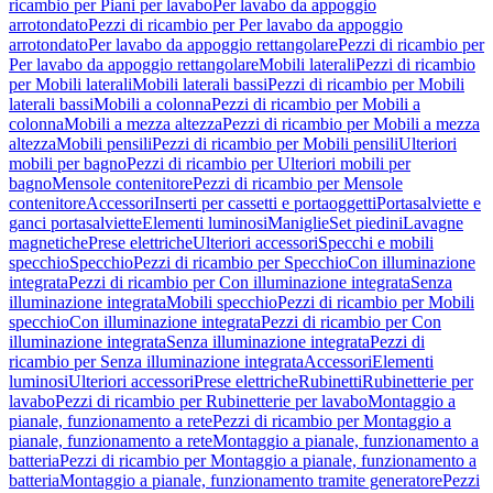
ricambio per Piani per lavabo
Per lavabo da appoggio
arrotondato
Pezzi di ricambio per Per lavabo da appoggio
arrotondato
Per lavabo da appoggio rettangolare
Pezzi di ricambio per
Per lavabo da appoggio rettangolare
Mobili laterali
Pezzi di ricambio
per Mobili laterali
Mobili laterali bassi
Pezzi di ricambio per Mobili
laterali bassi
Mobili a colonna
Pezzi di ricambio per Mobili a
colonna
Mobili a mezza altezza
Pezzi di ricambio per Mobili a mezza
altezza
Mobili pensili
Pezzi di ricambio per Mobili pensili
Ulteriori
mobili per bagno
Pezzi di ricambio per Ulteriori mobili per
bagno
Mensole contenitore
Pezzi di ricambio per Mensole
contenitore
Accessori
Inserti per cassetti e portaoggetti
Portasalviette e
ganci portasalviette
Elementi luminosi
Maniglie
Set piedini
Lavagne
magnetiche
Prese elettriche
Ulteriori accessori
Specchi e mobili
specchio
Specchio
Pezzi di ricambio per Specchio
Con illuminazione
integrata
Pezzi di ricambio per Con illuminazione integrata
Senza
illuminazione integrata
Mobili specchio
Pezzi di ricambio per Mobili
specchio
Con illuminazione integrata
Pezzi di ricambio per Con
illuminazione integrata
Senza illuminazione integrata
Pezzi di
ricambio per Senza illuminazione integrata
Accessori
Elementi
luminosi
Ulteriori accessori
Prese elettriche
Rubinetti
Rubinetterie per
lavabo
Pezzi di ricambio per Rubinetterie per lavabo
Montaggio a
pianale, funzionamento a rete
Pezzi di ricambio per Montaggio a
pianale, funzionamento a rete
Montaggio a pianale, funzionamento a
batteria
Pezzi di ricambio per Montaggio a pianale, funzionamento a
batteria
Montaggio a pianale, funzionamento tramite generatore
Pezzi