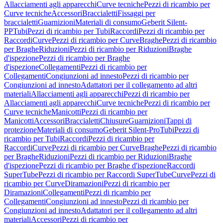
Allacciamenti agli apparecchi
Curve tecniche
Pezzi di ricambio per
Curve tecniche
Accessori
Braccialetti
Fissaggi per
braccialetti
Guarnizioni
Materiali di consumo
Geberit Silent-
PP
Tubi
Pezzi di ricambio per Tubi
Raccordi
Pezzi di ricambio per
Raccordi
Curve
Pezzi di ricambio per Curve
Braghe
Pezzi di ricambio
per Braghe
Riduzioni
Pezzi di ricambio per Riduzioni
Braghe
d'ispezione
Pezzi di ricambio per Braghe
d'ispezione
Collegamenti
Pezzi di ricambio per
Collegamenti
Congiunzioni ad innesto
Pezzi di ricambio per
Congiunzioni ad innesto
Adattatori per il collegamento ad altri
materiali
Allacciamenti agli apparecchi
Pezzi di ricambio per
Allacciamenti agli apparecchi
Curve tecniche
Pezzi di ricambio per
Curve tecniche
Manicotti
Pezzi di ricambio per
Manicotti
Accessori
Braccialetti
Chiusure
Guarnizioni
Tappi di
protezione
Materiali di consumo
Geberit Silent-Pro
Tubi
Pezzi di
ricambio per Tubi
Raccordi
Pezzi di ricambio per
Raccordi
Curve
Pezzi di ricambio per Curve
Braghe
Pezzi di ricambio
per Braghe
Riduzioni
Pezzi di ricambio per Riduzioni
Braghe
d'ispezione
Pezzi di ricambio per Braghe d'ispezione
Raccordi
SuperTube
Pezzi di ricambio per Raccordi SuperTube
Curve
Pezzi di
ricambio per Curve
Diramazioni
Pezzi di ricambio per
Diramazioni
Collegamenti
Pezzi di ricambio per
Collegamenti
Congiunzioni ad innesto
Pezzi di ricambio per
Congiunzioni ad innesto
Adattatori per il collegamento ad altri
materiali
Accessori
Pezzi di ricambio per