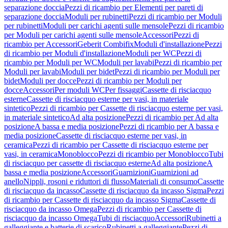
separazione doccia
Pezzi di ricambio per Elementi per pareti di
separazione doccia
Moduli per rubinetti
Pezzi di ricambio per Moduli
per rubinetti
Moduli per carichi agenti sulle mensole
Pezzi di ricambio
per Moduli per carichi agenti sulle mensole
Accessori
Pezzi di
ricambio per Accessori
Geberit Combifix
Moduli d'installazione
Pezzi
di ricambio per Moduli d'installazione
Moduli per WC
Pezzi di
ricambio per Moduli per WC
Moduli per lavabi
Pezzi di ricambio per
Moduli per lavabi
Moduli per bidet
Pezzi di ricambio per Moduli per
bidet
Moduli per docce
Pezzi di ricambio per Moduli per
docce
Accessori
Per moduli WC
Per fissaggi
Cassette di risciacquo
esterne
Cassette di risciacquo esterne per vasi, in materiale
sintetico
Pezzi di ricambio per Cassette di risciacquo esterne per vasi,
in materiale sintetico
Ad alta posizione
Pezzi di ricambio per Ad alta
posizione
A bassa e media posizione
Pezzi di ricambio per A bassa e
media posizione
Cassette di risciacquo esterne per vasi, in
ceramica
Pezzi di ricambio per Cassette di risciacquo esterne per
vasi, in ceramica
Monoblocco
Pezzi di ricambio per Monoblocco
Tubi
di risciacquo per cassette di risciacquo esterne
Ad alta posizione
A
bassa e media posizione
Accessori
Guarnizioni
Guarnizioni ad
anello
Nippli, rosoni e riduttori di flusso
Materiali di consumo
Cassette
di risciacquo da incasso
Cassette di risciacquo da incasso Sigma
Pezzi
di ricambio per Cassette di risciacquo da incasso Sigma
Cassette di
risciacquo da incasso Omega
Pezzi di ricambio per Cassette di
risciacquo da incasso Omega
Tubi di risciacquo
Accessori
Rubinetti a
galleggiante e batterie di scarico
Rubinetti a galleggiante
Pezzi di