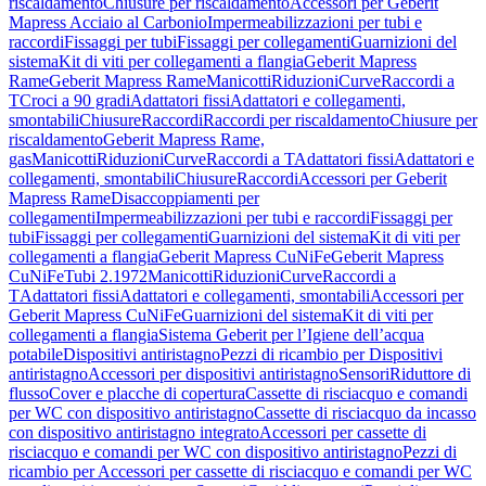
riscaldamento
Chiusure per riscaldamento
Accessori per Geberit
Mapress Acciaio al Carbonio
Impermeabilizzazioni per tubi e
raccordi
Fissaggi per tubi
Fissaggi per collegamenti
Guarnizioni del
sistema
Kit di viti per collegamenti a flangia
Geberit Mapress
Rame
Geberit Mapress Rame
Manicotti
Riduzioni
Curve
Raccordi a
T
Croci a 90 gradi
Adattatori fissi
Adattatori e collegamenti,
smontabili
Chiusure
Raccordi
Raccordi per riscaldamento
Chiusure per
riscaldamento
Geberit Mapress Rame,
gas
Manicotti
Riduzioni
Curve
Raccordi a T
Adattatori fissi
Adattatori e
collegamenti, smontabili
Chiusure
Raccordi
Accessori per Geberit
Mapress Rame
Disaccoppiamenti per
collegamenti
Impermeabilizzazioni per tubi e raccordi
Fissaggi per
tubi
Fissaggi per collegamenti
Guarnizioni del sistema
Kit di viti per
collegamenti a flangia
Geberit Mapress CuNiFe
Geberit Mapress
CuNiFe
Tubi 2.1972
Manicotti
Riduzioni
Curve
Raccordi a
T
Adattatori fissi
Adattatori e collegamenti, smontabili
Accessori per
Geberit Mapress CuNiFe
Guarnizioni del sistema
Kit di viti per
collegamenti a flangia
Sistema Geberit per l’Igiene dell’acqua
potabile
Dispositivi antiristagno
Pezzi di ricambio per Dispositivi
antiristagno
Accessori per dispositivi antiristagno
Sensori
Riduttore di
flusso
Cover e placche di copertura
Cassette di risciacquo e comandi
per WC con dispositivo antiristagno
Cassette di risciacquo da incasso
con dispositivo antiristagno integrato
Accessori per cassette di
risciacquo e comandi per WC con dispositivo antiristagno
Pezzi di
ricambio per Accessori per cassette di risciacquo e comandi per WC