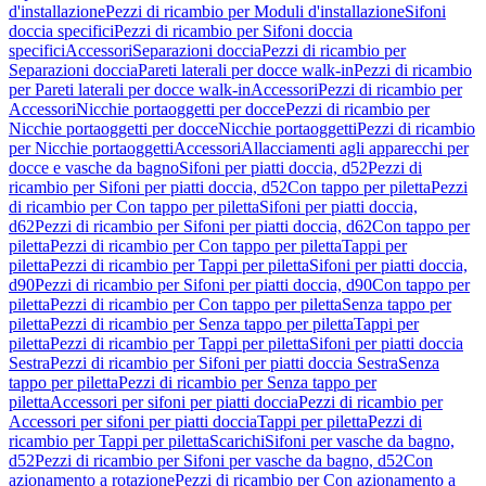
d'installazione
Pezzi di ricambio per Moduli d'installazione
Sifoni
doccia specifici
Pezzi di ricambio per Sifoni doccia
specifici
Accessori
Separazioni doccia
Pezzi di ricambio per
Separazioni doccia
Pareti laterali per docce walk-in
Pezzi di ricambio
per Pareti laterali per docce walk-in
Accessori
Pezzi di ricambio per
Accessori
Nicchie portaoggetti per docce
Pezzi di ricambio per
Nicchie portaoggetti per docce
Nicchie portaoggetti
Pezzi di ricambio
per Nicchie portaoggetti
Accessori
Allacciamenti agli apparecchi per
docce e vasche da bagno
Sifoni per piatti doccia, d52
Pezzi di
ricambio per Sifoni per piatti doccia, d52
Con tappo per piletta
Pezzi
di ricambio per Con tappo per piletta
Sifoni per piatti doccia,
d62
Pezzi di ricambio per Sifoni per piatti doccia, d62
Con tappo per
piletta
Pezzi di ricambio per Con tappo per piletta
Tappi per
piletta
Pezzi di ricambio per Tappi per piletta
Sifoni per piatti doccia,
d90
Pezzi di ricambio per Sifoni per piatti doccia, d90
Con tappo per
piletta
Pezzi di ricambio per Con tappo per piletta
Senza tappo per
piletta
Pezzi di ricambio per Senza tappo per piletta
Tappi per
piletta
Pezzi di ricambio per Tappi per piletta
Sifoni per piatti doccia
Sestra
Pezzi di ricambio per Sifoni per piatti doccia Sestra
Senza
tappo per piletta
Pezzi di ricambio per Senza tappo per
piletta
Accessori per sifoni per piatti doccia
Pezzi di ricambio per
Accessori per sifoni per piatti doccia
Tappi per piletta
Pezzi di
ricambio per Tappi per piletta
Scarichi
Sifoni per vasche da bagno,
d52
Pezzi di ricambio per Sifoni per vasche da bagno, d52
Con
azionamento a rotazione
Pezzi di ricambio per Con azionamento a