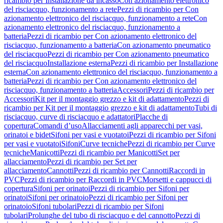
ricambio per Installazione da incasso
Con azionamento elettronico
del risciacquo, funzionamento a rete
Pezzi di ricambio per Con
azionamento elettronico del risciacquo, funzionamento a rete
Con
azionamento elettronico del risciacquo, funzionamento a
batteria
Pezzi di ricambio per Con azionamento elettronico del
risciacquo, funzionamento a batteria
Con azionamento pneumatico
del risciacquo
Pezzi di ricambio per Con azionamento pneumatico
del risciacquo
Installazione esterna
Pezzi di ricambio per Installazione
esterna
Con azionamento elettronico del risciacquo, funzionamento a
batteria
Pezzi di ricambio per Con azionamento elettronico del
risciacquo, funzionamento a batteria
Accessori
Pezzi di ricambio per
Accessori
Kit per il montaggio grezzo e kit di adattamento
Pezzi di
ricambio per Kit per il montaggio grezzo e kit di adattamento
Tubi di
risciacquo, curve di risciacquo e adattatori
Placche di
copertura
Comandi d’uso
Allacciamenti agli apparecchi per vasi,
orinatoi e bidet
Sifoni per vasi e vuotatoi
Pezzi di ricambio per Sifoni
per vasi e vuotatoi
Sifoni
Curve tecniche
Pezzi di ricambio per Curve
tecniche
Manicotti
Pezzi di ricambio per Manicotti
Set per
allacciamento
Pezzi di ricambio per Set per
allacciamento
Cannotti
Pezzi di ricambio per Cannotti
Raccordi in
PVC
Pezzi di ricambio per Raccordi in PVC
Morsetti e cappucci di
copertura
Sifoni per orinatoi
Pezzi di ricambio per Sifoni per
orinatoi
Sifoni per orinatoio
Pezzi di ricambio per Sifoni per
orinatoio
Sifoni tubolari
Pezzi di ricambio per Sifoni
tubolari
Prolunghe del tubo di risciacquo e del cannotto
Pezzi di