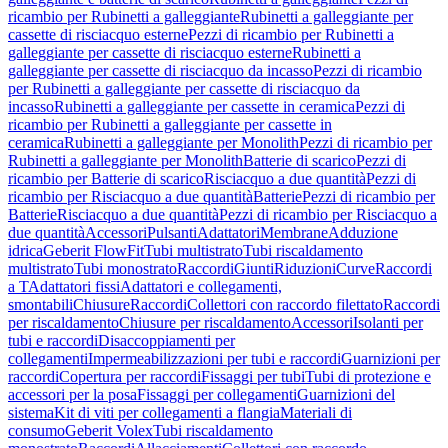
ricambio per Rubinetti a galleggiante
Rubinetti a galleggiante per
cassette di risciacquo esterne
Pezzi di ricambio per Rubinetti a
galleggiante per cassette di risciacquo esterne
Rubinetti a
galleggiante per cassette di risciacquo da incasso
Pezzi di ricambio
per Rubinetti a galleggiante per cassette di risciacquo da
incasso
Rubinetti a galleggiante per cassette in ceramica
Pezzi di
ricambio per Rubinetti a galleggiante per cassette in
ceramica
Rubinetti a galleggiante per Monolith
Pezzi di ricambio per
Rubinetti a galleggiante per Monolith
Batterie di scarico
Pezzi di
ricambio per Batterie di scarico
Risciacquo a due quantità
Pezzi di
ricambio per Risciacquo a due quantità
Batterie
Pezzi di ricambio per
Batterie
Risciacquo a due quantità
Pezzi di ricambio per Risciacquo a
due quantità
Accessori
Pulsanti
Adattatori
Membrane
Adduzione
idrica
Geberit FlowFit
Tubi multistrato
Tubi riscaldamento
multistrato
Tubi monostrato
Raccordi
Giunti
Riduzioni
Curve
Raccordi
a T
Adattatori fissi
Adattatori e collegamenti,
smontabili
Chiusure
Raccordi
Collettori con raccordo filettato
Raccordi
per riscaldamento
Chiusure per riscaldamento
Accessori
Isolanti per
tubi e raccordi
Disaccoppiamenti per
collegamenti
Impermeabilizzazioni per tubi e raccordi
Guarnizioni per
raccordi
Copertura per raccordi
Fissaggi per tubi
Tubi di protezione e
accessori per la posa
Fissaggi per collegamenti
Guarnizioni del
sistema
Kit di viti per collegamenti a flangia
Materiali di
consumo
Geberit Volex
Tubi riscaldamento