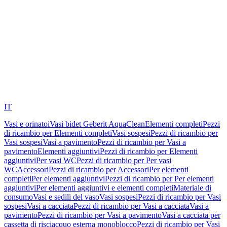
IT
Vasi e orinatoi
Vasi bidet Geberit AquaClean
Elementi completi
Pezzi
di ricambio per Elementi completi
Vasi sospesi
Pezzi di ricambio per
Vasi sospesi
Vasi a pavimento
Pezzi di ricambio per Vasi a
pavimento
Elementi aggiuntivi
Pezzi di ricambio per Elementi
aggiuntivi
Per vasi WC
Pezzi di ricambio per Per vasi
WC
Accessori
Pezzi di ricambio per Accessori
Per elementi
completi
Per elementi aggiuntivi
Pezzi di ricambio per Per elementi
aggiuntivi
Per elementi aggiuntivi e elementi completi
Materiale di
consumo
Vasi e sedili del vaso
Vasi sospesi
Pezzi di ricambio per Vasi
sospesi
Vasi a cacciata
Pezzi di ricambio per Vasi a cacciata
Vasi a
pavimento
Pezzi di ricambio per Vasi a pavimento
Vasi a cacciata per
cassetta di risciacquo esterna monoblocco
Pezzi di ricambio per Vasi