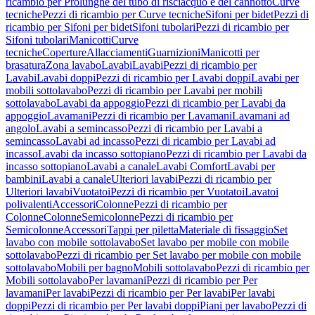
ricambio per Prolunghe del tubo di risciacquo e del cannotto
Curve
tecniche
Pezzi di ricambio per Curve tecniche
Sifoni per bidet
Pezzi di
ricambio per Sifoni per bidet
Sifoni tubolari
Pezzi di ricambio per
Sifoni tubolari
Manicotti
Curve
tecniche
Coperture
Allacciamenti
Guarnizioni
Manicotti per
brasatura
Zona lavabo
Lavabi
Lavabi
Pezzi di ricambio per
Lavabi
Lavabi doppi
Pezzi di ricambio per Lavabi doppi
Lavabi per
mobili sottolavabo
Pezzi di ricambio per Lavabi per mobili
sottolavabo
Lavabi da appoggio
Pezzi di ricambio per Lavabi da
appoggio
Lavamani
Pezzi di ricambio per Lavamani
Lavamani ad
angolo
Lavabi a semincasso
Pezzi di ricambio per Lavabi a
semincasso
Lavabi ad incasso
Pezzi di ricambio per Lavabi ad
incasso
Lavabi da incasso sottopiano
Pezzi di ricambio per Lavabi da
incasso sottopiano
Lavabi a canale
Lavabi Comfort
Lavabi per
bambini
Lavabi a canale
Ulteriori lavabi
Pezzi di ricambio per
Ulteriori lavabi
Vuotatoi
Pezzi di ricambio per Vuotatoi
Lavatoi
polivalenti
Accessori
Colonne
Pezzi di ricambio per
Colonne
Colonne
Semicolonne
Pezzi di ricambio per
Semicolonne
Accessori
Tappi per piletta
Materiale di fissaggio
Set
lavabo con mobile sottolavabo
Set lavabo per mobile con mobile
sottolavabo
Pezzi di ricambio per Set lavabo per mobile con mobile
sottolavabo
Mobili per bagno
Mobili sottolavabo
Pezzi di ricambio per
Mobili sottolavabo
Per lavamani
Pezzi di ricambio per Per
lavamani
Per lavabi
Pezzi di ricambio per Per lavabi
Per lavabi
doppi
Pezzi di ricambio per Per lavabi doppi
Piani per lavabo
Pezzi di