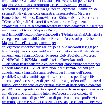
riscaldamento
Chiusure per riscaldamento
Accessori per Geberit
Mapress Acciaio al Carbonio
Impermeabilizzazioni per tubi e
raccordi
Fissaggi per tubi
Fissaggi per collegamenti
Guarnizioni del
sistema
Kit di viti per collegamenti a flangia
Geberit Mapress
Rame
Geberit Mapress Rame
Manicotti
Riduzioni
Curve
Raccordi a
T
Croci a 90 gradi
Adattatori fissi
Adattatori e collegamenti,
smontabili
Chiusure
Raccordi
Raccordi per riscaldamento
Chiusure per
riscaldamento
Geberit Mapress Rame,
gas
Manicotti
Riduzioni
Curve
Raccordi a T
Adattatori fissi
Adattatori e
collegamenti, smontabili
Chiusure
Raccordi
Accessori per Geberit
Mapress Rame
Disaccoppiamenti per
collegamenti
Impermeabilizzazioni per tubi e raccordi
Fissaggi per
tubi
Fissaggi per collegamenti
Guarnizioni del sistema
Kit di viti per
collegamenti a flangia
Geberit Mapress CuNiFe
Geberit Mapress
CuNiFe
Tubi 2.1972
Manicotti
Riduzioni
Curve
Raccordi a
T
Adattatori fissi
Adattatori e collegamenti, smontabili
Accessori per
Geberit Mapress CuNiFe
Guarnizioni del sistema
Kit di viti per
collegamenti a flangia
Sistema Geberit per l’Igiene dell’acqua
potabile
Dispositivi antiristagno
Pezzi di ricambio per Dispositivi
antiristagno
Accessori per dispositivi antiristagno
Sensori
Riduttore di
flusso
Cover e placche di copertura
Cassette di risciacquo e comandi
per WC con dispositivo antiristagno
Cassette di risciacquo da incasso
con dispositivo antiristagno integrato
Accessori per cassette di
risciacquo e comandi per WC con dispositivo antiristagno
Pezzi di
ricambio per Accessori per cassette di risciacquo e comandi per WC