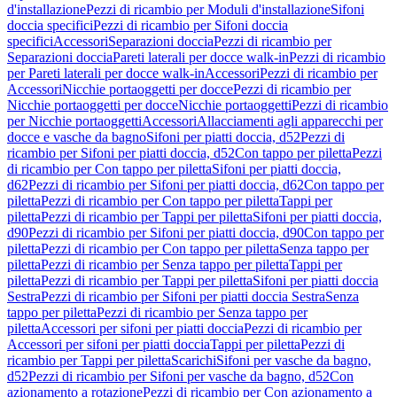
d'installazione
Pezzi di ricambio per Moduli d'installazione
Sifoni
doccia specifici
Pezzi di ricambio per Sifoni doccia
specifici
Accessori
Separazioni doccia
Pezzi di ricambio per
Separazioni doccia
Pareti laterali per docce walk-in
Pezzi di ricambio
per Pareti laterali per docce walk-in
Accessori
Pezzi di ricambio per
Accessori
Nicchie portaoggetti per docce
Pezzi di ricambio per
Nicchie portaoggetti per docce
Nicchie portaoggetti
Pezzi di ricambio
per Nicchie portaoggetti
Accessori
Allacciamenti agli apparecchi per
docce e vasche da bagno
Sifoni per piatti doccia, d52
Pezzi di
ricambio per Sifoni per piatti doccia, d52
Con tappo per piletta
Pezzi
di ricambio per Con tappo per piletta
Sifoni per piatti doccia,
d62
Pezzi di ricambio per Sifoni per piatti doccia, d62
Con tappo per
piletta
Pezzi di ricambio per Con tappo per piletta
Tappi per
piletta
Pezzi di ricambio per Tappi per piletta
Sifoni per piatti doccia,
d90
Pezzi di ricambio per Sifoni per piatti doccia, d90
Con tappo per
piletta
Pezzi di ricambio per Con tappo per piletta
Senza tappo per
piletta
Pezzi di ricambio per Senza tappo per piletta
Tappi per
piletta
Pezzi di ricambio per Tappi per piletta
Sifoni per piatti doccia
Sestra
Pezzi di ricambio per Sifoni per piatti doccia Sestra
Senza
tappo per piletta
Pezzi di ricambio per Senza tappo per
piletta
Accessori per sifoni per piatti doccia
Pezzi di ricambio per
Accessori per sifoni per piatti doccia
Tappi per piletta
Pezzi di
ricambio per Tappi per piletta
Scarichi
Sifoni per vasche da bagno,
d52
Pezzi di ricambio per Sifoni per vasche da bagno, d52
Con
azionamento a rotazione
Pezzi di ricambio per Con azionamento a