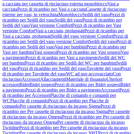
a cacciata per cassetta di risciacquo esterna monoblocco
Vasi a
cacciata
Pezzi di ricambio per Vasi a cacciata
Cassette di risciacquo
esterne per vasi, in vetrochina
Monoblocco
Sedili del vaso
Pezzi di
ricambio per Sedili del vaso
Sedili del vaso
Pezzi di ricambio per
Sedili del vaso
Vasi versione Comfort
Pezzi di ricambio per Vasi
versione Comfort
Vasi a cacciata, prolungati
Pezzi di ricambio per
Vasi a cacciata, prolungati
Sedili del vaso versione Comfort
Pezzi di
ricambio per Sedili del vaso versione Comfort
Sedili del vaso
Pezzi di
ricambio per Sedili del vaso
Vasi per bambini
Pezzi di ricambio per
Vasi per bambini
Vasi sospesi
Pezzi di ricambio per Vasi sospesi
Vasi
a pavimento
Pezzi di ricambio per Vasi a pavimento
Sedili del WC
per bambini
Pezzi di ricambio per Sedili del WC per bambini
Sedili
del vaso
Pezzi di ricambio per Sedili del vaso
Tavolette del vaso
Pezzi
di ricambio per Tavolette del vaso
WC ad uso accovacciato
Con
risciacquo
Accessori
Allacciamenti
Materiale di fissaggio
Ulteriori
accessori
Bidet
Bidet sospesi
Pezzi di ricambio per Bidet sospesi
Bidet
a pavimento
Pezzi di ricambio per Bidet a pavimento
Accessori
Pezzi
di ricambio per Accessori
Placche di comando e comandi per
WC
Placche di comando
Pezzi di ricambio per Placche di
comando
Per cassette di risciacquo da incasso Sigma
Pezzi di
ricambio per Per cassette di risciacquo da incasso Sigma
Per cassette
di risciacquo da incasso Omega
Pezzi di ricambio per Per cassette di
risciacquo da incasso Omega
Per cassette di risciacquo da incasso
Twinline
Pezzi di ricambio per Per cassette di risciacquo da incasso
Twinline
Per cassette di risciacquo da incasso 300T
Pezzi di ricambio