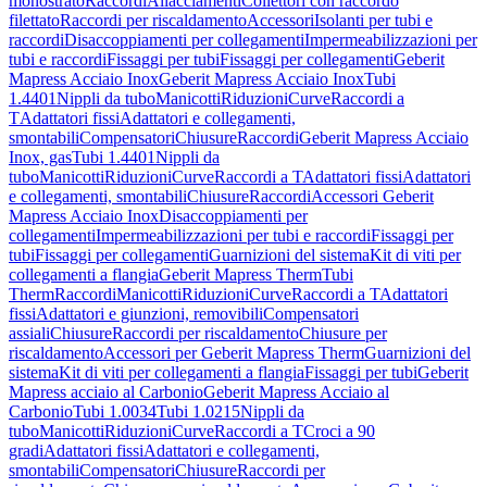
monostrato
Raccordi
Allacciamenti
Collettori con raccordo
filettato
Raccordi per riscaldamento
Accessori
Isolanti per tubi e
raccordi
Disaccoppiamenti per collegamenti
Impermeabilizzazioni per
tubi e raccordi
Fissaggi per tubi
Fissaggi per collegamenti
Geberit
Mapress Acciaio Inox
Geberit Mapress Acciaio Inox
Tubi
1.4401
Nippli da tubo
Manicotti
Riduzioni
Curve
Raccordi a
T
Adattatori fissi
Adattatori e collegamenti,
smontabili
Compensatori
Chiusure
Raccordi
Geberit Mapress Acciaio
Inox, gas
Tubi 1.4401
Nippli da
tubo
Manicotti
Riduzioni
Curve
Raccordi a T
Adattatori fissi
Adattatori
e collegamenti, smontabili
Chiusure
Raccordi
Accessori Geberit
Mapress Acciaio Inox
Disaccoppiamenti per
collegamenti
Impermeabilizzazioni per tubi e raccordi
Fissaggi per
tubi
Fissaggi per collegamenti
Guarnizioni del sistema
Kit di viti per
collegamenti a flangia
Geberit Mapress Therm
Tubi
Therm
Raccordi
Manicotti
Riduzioni
Curve
Raccordi a T
Adattatori
fissi
Adattatori e giunzioni, removibili
Compensatori
assiali
Chiusure
Raccordi per riscaldamento
Chiusure per
riscaldamento
Accessori per Geberit Mapress Therm
Guarnizioni del
sistema
Kit di viti per collegamenti a flangia
Fissaggi per tubi
Geberit
Mapress acciaio al Carbonio
Geberit Mapress Acciaio al
Carbonio
Tubi 1.0034
Tubi 1.0215
Nippli da
tubo
Manicotti
Riduzioni
Curve
Raccordi a T
Croci a 90
gradi
Adattatori fissi
Adattatori e collegamenti,
smontabili
Compensatori
Chiusure
Raccordi per