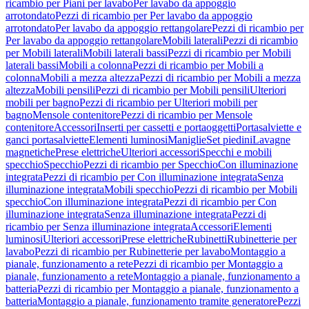
ricambio per Piani per lavabo
Per lavabo da appoggio
arrotondato
Pezzi di ricambio per Per lavabo da appoggio
arrotondato
Per lavabo da appoggio rettangolare
Pezzi di ricambio per
Per lavabo da appoggio rettangolare
Mobili laterali
Pezzi di ricambio
per Mobili laterali
Mobili laterali bassi
Pezzi di ricambio per Mobili
laterali bassi
Mobili a colonna
Pezzi di ricambio per Mobili a
colonna
Mobili a mezza altezza
Pezzi di ricambio per Mobili a mezza
altezza
Mobili pensili
Pezzi di ricambio per Mobili pensili
Ulteriori
mobili per bagno
Pezzi di ricambio per Ulteriori mobili per
bagno
Mensole contenitore
Pezzi di ricambio per Mensole
contenitore
Accessori
Inserti per cassetti e portaoggetti
Portasalviette e
ganci portasalviette
Elementi luminosi
Maniglie
Set piedini
Lavagne
magnetiche
Prese elettriche
Ulteriori accessori
Specchi e mobili
specchio
Specchio
Pezzi di ricambio per Specchio
Con illuminazione
integrata
Pezzi di ricambio per Con illuminazione integrata
Senza
illuminazione integrata
Mobili specchio
Pezzi di ricambio per Mobili
specchio
Con illuminazione integrata
Pezzi di ricambio per Con
illuminazione integrata
Senza illuminazione integrata
Pezzi di
ricambio per Senza illuminazione integrata
Accessori
Elementi
luminosi
Ulteriori accessori
Prese elettriche
Rubinetti
Rubinetterie per
lavabo
Pezzi di ricambio per Rubinetterie per lavabo
Montaggio a
pianale, funzionamento a rete
Pezzi di ricambio per Montaggio a
pianale, funzionamento a rete
Montaggio a pianale, funzionamento a
batteria
Pezzi di ricambio per Montaggio a pianale, funzionamento a
batteria
Montaggio a pianale, funzionamento tramite generatore
Pezzi