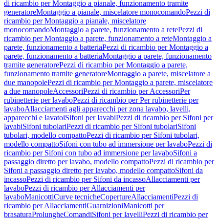
di ricambio per Montaggio a pianale, funzionamento tramite
generatore
Montaggio a pianale, miscelatore monocomando
Pezzi di
ricambio per Montaggio a pianale, miscelatore
monocomando
Montaggio a parete, funzionamento a rete
Pezzi di
ricambio per Montaggio a parete, funzionamento a rete
Montaggio a
parete, funzionamento a batteria
Pezzi di ricambio per Montaggio a
parete, funzionamento a batteria
Montaggio a parete, funzionamento
tramite generatore
Pezzi di ricambio per Montaggio a parete,
funzionamento tramite generatore
Montaggio a parete, miscelatore a
due manopole
Pezzi di ricambio per Montaggio a parete, miscelatore
a due manopole
Accessori
Pezzi di ricambio per Accessori
Per
rubinetterie per lavabo
Pezzi di ricambio per Per rubinetterie per
lavabo
Allacciamenti agli apparecchi per zona lavabo, lavelli,
apparecchi e lavatoi
Sifoni per lavabi
Pezzi di ricambio per Sifoni per
lavabi
Sifoni tubolari
Pezzi di ricambio per Sifoni tubolari
Sifoni
tubolari, modello compatto
Pezzi di ricambio per Sifoni tubolari,
modello compatto
Sifoni con tubo ad immersione per lavabo
Pezzi di
ricambio per Sifoni con tubo ad immersione per lavabo
Sifoni a
passaggio diretto per lavabo, modello compatto
Pezzi di ricambio per
Sifoni a passaggio diretto per lavabo, modello compatto
Sifoni da
incasso
Pezzi di ricambio per Sifoni da incasso
Allacciamenti per
lavabo
Pezzi di ricambio per Allacciamenti per
lavabo
Manicotti
Curve tecniche
Coperture
Allacciamenti
Pezzi di
ricambio per Allacciamenti
Guarnizioni
Manicotti per
brasatura
Prolunghe
Comandi
Sifoni per lavelli
Pezzi di ricambio per