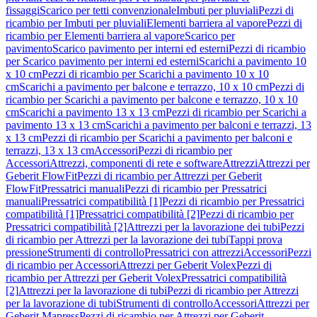
fissaggi
Scarico per tetti convenzionale
Imbuti per pluviali
Pezzi di
ricambio per Imbuti per pluviali
Elementi barriera al vapore
Pezzi di
ricambio per Elementi barriera al vapore
Scarico per
pavimento
Scarico pavimento per interni ed esterni
Pezzi di ricambio
per Scarico pavimento per interni ed esterni
Scarichi a pavimento 10
x 10 cm
Pezzi di ricambio per Scarichi a pavimento 10 x 10
cm
Scarichi a pavimento per balcone e terrazzo, 10 x 10 cm
Pezzi di
ricambio per Scarichi a pavimento per balcone e terrazzo, 10 x 10
cm
Scarichi a pavimento 13 x 13 cm
Pezzi di ricambio per Scarichi a
pavimento 13 x 13 cm
Scarichi a pavimento per balconi e terrazzi, 13
x 13 cm
Pezzi di ricambio per Scarichi a pavimento per balconi e
terrazzi, 13 x 13 cm
Accessori
Pezzi di ricambio per
Accessori
Attrezzi, componenti di rete e software
Attrezzi
Attrezzi per
Geberit FlowFit
Pezzi di ricambio per Attrezzi per Geberit
FlowFit
Pressatrici manuali
Pezzi di ricambio per Pressatrici
manuali
Pressatrici compatibilità [1]
Pezzi di ricambio per Pressatrici
compatibilità [1]
Pressatrici compatibilità [2]
Pezzi di ricambio per
Pressatrici compatibilità [2]
Attrezzi per la lavorazione dei tubi
Pezzi
di ricambio per Attrezzi per la lavorazione dei tubi
Tappi prova
pressione
Strumenti di controllo
Pressatrici con attrezzi
Accessori
Pezzi
di ricambio per Accessori
Attrezzi per Geberit Volex
Pezzi di
ricambio per Attrezzi per Geberit Volex
Pressatrici compatibilità
[2]
Attrezzi per la lavorazione di tubi
Pezzi di ricambio per Attrezzi
per la lavorazione di tubi
Strumenti di controllo
Accessori
Attrezzi per
Geberit Mapress
Pezzi di ricambio per Attrezzi per Geberit