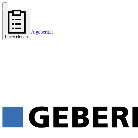
A geberit.it
I miei elenchi