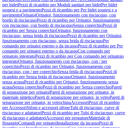
per bidet
Pezzi di ricambio per Moduli sanitari per bidet
Per bidet
sospesi e a pavimento
Pezzi di ricambio per Per bidet sospesi e a
pavimento
Orinatoi
Orinatoi, funzionamento con risciacquo, con
bordo di risciacquo
Pezzi di ricambio per Orinatoi, funzionamento
con risciacquo, con bordo di risciacquo
Senza coperchio
Pezzi di
ricambio per Senza coperchio
Orinatoi, funzionamento con
risciacquo, senza brida di risciacquo
Pezzi di ricambio per Orinatoi,
funzionamento con risciacquo, senza brida di risciacquo
Per
comando per orinatoi esterno o da incasso
Pezzi di ricambio per Per
comando per orinatoi esterno o da incasso
Con comando per
orinatoio integrato
Pezzi di ricambio per Con comando per orinatoio
integrato
Orinatoi, funzionamento con risciacquo, con / per
coperchio
Pezzi di ricambio per Orinatoi, funzionamento con
risciacquo, con / per coperchio
Senza brida di risciacquo
Pezzi di
ricambio per Senza brida di risciacquo
Orinatoi, funzionamento
senza acqua
Pezzi di ricambio per Orinatoi, funzionamento senza
acqua
Senza coperchio
Pezzi di ricambio per Senza coperchio
Pareti
di separazione per orinatoi
Pareti di separazione per orinatoi, in
materiale sintetico
Pareti di separazione per orinatoi, in vetro
Pareti di
separazione per orinatoi, in vetrochina
Accessori
Pezzi di ricambio
per Accessori
Sifoni e accessori sifone
Tubi di risciacquo, curve di
risciacquo e adattatori
Pezzi di ricambio per Tubi di risciacquo, curve
di risciacquo e adattatori
Accessori per erogatore
Materiale di
fissaggio
Comandi per orinatoi
Installazione da incasso
Pezzi di