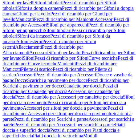
Sifoni per lavelli
Sifoni tubolari
Pezzi di ricambio per Sifoni
tubolari
Sifoni a doppia camera
Pezzi di ricambio per Sifoni a doppia
camera
Giunti per lavello
Pezzi di ricambio per Giunti per
lavello
Manicotti
Pezzi di ricambio per Manicotti
Accessori
Pezzi di
ricambio per Accessori
Sifoni per apparecchi
Pezzi di ricambio per
Sifoni per apparecchi
Sifoni tubolari
Pezzi di ricambio per Sifoni
tubolari
Sifoni da incasso
Pezzi di ricambio per Sifoni da
incasso
Sifoni esterni
Pezzi di ricambio per Sifoni
esterni
Allacciamenti
Pezzi di ricambio per
Allacciamenti
Accessori
Sifoni per lavatoi
Pezzi di ricambio per Sifoni
per lavatoi
Sifoni
Pezzi di ricambio per Sifoni
Curve tecniche
Pezzi di
ricambio per Curve tecniche
Manicotti
Pezzi di ricambio per
Manicotti
Pilette di scarico
Pezzi di ricambio per Pilette di
scarico
Accessori
Pezzi di ricambio per Accessori
Docce e vasche da
bagno
Docce
Scarichi a pavimento per docce
Pezzi di ricambio per
Scarichi a pavimento per docce
Canalette per doccia
Pezzi di
ricambio per Canalette per doccia
Accessori per canalette per
doccia
Pezzi di ricambio per Accessori per canalette per doccia
Sifoni
per doccia a pavimento
Pezzi di ricambio per Sifoni per doccia a
pavimento
Accessori per sifoni per doccia a pavimento
Pezzi di
ricambio per Accessori per sifoni per doccia a pavimento
Scarichi a
parete
Pezzi di ricambio per Scarichi a parete
Accessori per scarichi a
parete
Pezzi di ricambio per Accessori per scarichi a parete
Piatti
doccia e superfici doccia
Pezzi di ricambio per Piatti doccia e
superfici doccia
Piatti doccia in vetrochina
Moduli