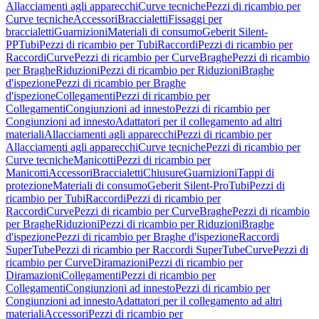
Allacciamenti agli apparecchi
Curve tecniche
Pezzi di ricambio per
Curve tecniche
Accessori
Braccialetti
Fissaggi per
braccialetti
Guarnizioni
Materiali di consumo
Geberit Silent-
PP
Tubi
Pezzi di ricambio per Tubi
Raccordi
Pezzi di ricambio per
Raccordi
Curve
Pezzi di ricambio per Curve
Braghe
Pezzi di ricambio
per Braghe
Riduzioni
Pezzi di ricambio per Riduzioni
Braghe
d'ispezione
Pezzi di ricambio per Braghe
d'ispezione
Collegamenti
Pezzi di ricambio per
Collegamenti
Congiunzioni ad innesto
Pezzi di ricambio per
Congiunzioni ad innesto
Adattatori per il collegamento ad altri
materiali
Allacciamenti agli apparecchi
Pezzi di ricambio per
Allacciamenti agli apparecchi
Curve tecniche
Pezzi di ricambio per
Curve tecniche
Manicotti
Pezzi di ricambio per
Manicotti
Accessori
Braccialetti
Chiusure
Guarnizioni
Tappi di
protezione
Materiali di consumo
Geberit Silent-Pro
Tubi
Pezzi di
ricambio per Tubi
Raccordi
Pezzi di ricambio per
Raccordi
Curve
Pezzi di ricambio per Curve
Braghe
Pezzi di ricambio
per Braghe
Riduzioni
Pezzi di ricambio per Riduzioni
Braghe
d'ispezione
Pezzi di ricambio per Braghe d'ispezione
Raccordi
SuperTube
Pezzi di ricambio per Raccordi SuperTube
Curve
Pezzi di
ricambio per Curve
Diramazioni
Pezzi di ricambio per
Diramazioni
Collegamenti
Pezzi di ricambio per
Collegamenti
Congiunzioni ad innesto
Pezzi di ricambio per
Congiunzioni ad innesto
Adattatori per il collegamento ad altri
materiali
Accessori
Pezzi di ricambio per