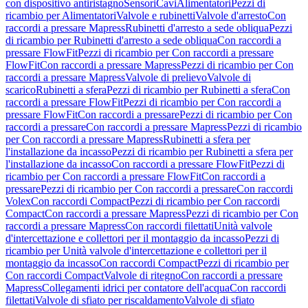
con dispositivo antiristagno
Sensori
Cavi
Alimentatori
Pezzi di
ricambio per Alimentatori
Valvole e rubinetti
Valvole d'arresto
Con
raccordi a pressare Mapress
Rubinetti d'arresto a sede obliqua
Pezzi
di ricambio per Rubinetti d'arresto a sede obliqua
Con raccordi a
pressare FlowFit
Pezzi di ricambio per Con raccordi a pressare
FlowFit
Con raccordi a pressare Mapress
Pezzi di ricambio per Con
raccordi a pressare Mapress
Valvole di prelievo
Valvole di
scarico
Rubinetti a sfera
Pezzi di ricambio per Rubinetti a sfera
Con
raccordi a pressare FlowFit
Pezzi di ricambio per Con raccordi a
pressare FlowFit
Con raccordi a pressare
Pezzi di ricambio per Con
raccordi a pressare
Con raccordi a pressare Mapress
Pezzi di ricambio
per Con raccordi a pressare Mapress
Rubinetti a sfera per
l'installazione da incasso
Pezzi di ricambio per Rubinetti a sfera per
l'installazione da incasso
Con raccordi a pressare FlowFit
Pezzi di
ricambio per Con raccordi a pressare FlowFit
Con raccordi a
pressare
Pezzi di ricambio per Con raccordi a pressare
Con raccordi
Volex
Con raccordi Compact
Pezzi di ricambio per Con raccordi
Compact
Con raccordi a pressare Mapress
Pezzi di ricambio per Con
raccordi a pressare Mapress
Con raccordi filettati
Unità valvole
d'intercettazione e collettori per il montaggio da incasso
Pezzi di
ricambio per Unità valvole d'intercettazione e collettori per il
montaggio da incasso
Con raccordi Compact
Pezzi di ricambio per
Con raccordi Compact
Valvole di ritegno
Con raccordi a pressare
Mapress
Collegamenti idrici per contatore dell'acqua
Con raccordi
filettati
Valvole di sfiato per riscaldamento
Valvole di sfiato