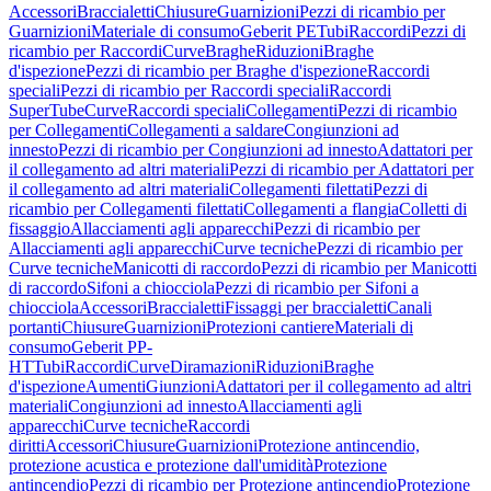
Accessori
Braccialetti
Chiusure
Guarnizioni
Pezzi di ricambio per
Guarnizioni
Materiale di consumo
Geberit PE
Tubi
Raccordi
Pezzi di
ricambio per Raccordi
Curve
Braghe
Riduzioni
Braghe
d'ispezione
Pezzi di ricambio per Braghe d'ispezione
Raccordi
speciali
Pezzi di ricambio per Raccordi speciali
Raccordi
SuperTube
Curve
Raccordi speciali
Collegamenti
Pezzi di ricambio
per Collegamenti
Collegamenti a saldare
Congiunzioni ad
innesto
Pezzi di ricambio per Congiunzioni ad innesto
Adattatori per
il collegamento ad altri materiali
Pezzi di ricambio per Adattatori per
il collegamento ad altri materiali
Collegamenti filettati
Pezzi di
ricambio per Collegamenti filettati
Collegamenti a flangia
Colletti di
fissaggio
Allacciamenti agli apparecchi
Pezzi di ricambio per
Allacciamenti agli apparecchi
Curve tecniche
Pezzi di ricambio per
Curve tecniche
Manicotti di raccordo
Pezzi di ricambio per Manicotti
di raccordo
Sifoni a chiocciola
Pezzi di ricambio per Sifoni a
chiocciola
Accessori
Braccialetti
Fissaggi per braccialetti
Canali
portanti
Chiusure
Guarnizioni
Protezioni cantiere
Materiali di
consumo
Geberit PP-
HT
Tubi
Raccordi
Curve
Diramazioni
Riduzioni
Braghe
d'ispezione
Aumenti
Giunzioni
Adattatori per il collegamento ad altri
materiali
Congiunzioni ad innesto
Allacciamenti agli
apparecchi
Curve tecniche
Raccordi
diritti
Accessori
Chiusure
Guarnizioni
Protezione antincendio,
protezione acustica e protezione dall'umidità
Protezione
antincendio
Pezzi di ricambio per Protezione antincendio
Protezione