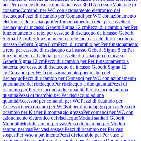
per Per cassette di risciacquo da incasso 300T
Accessori
Materiale di
consumo
Comandi per WC con azionamento elettronico del
risciacquo
Pezzi di ricambio per Comandi per WC con azionamento
elettronico del risciacquo
Per funzionamento a rete, per cassette di
risciacquo da incasso Geberit Sigma 12 cm
Pezzi di ricambio per Per
funzionamento a rete, per cassette di risciacquo da incasso Geberit
Sigma 12 cm
Per funzionamento a rete, per cassette di risciacquo da
incasso Geberit Sigma 8 cm
Pezzi di ricambio per Per funzionamento
a rete, per cassette di risciacquo da incasso Geberit Sigma 8 cm
Per
funzionamento a batteria, per cassette di risciacquo da incasso
Geberit Sigma 12 cm
Pezzi di ricambio per Per funzionamento a
batteria, per cassette di risciacquo da incasso Geberit Sigma 12
cm
Comandi per WC con azionamento pneumatico del
risciacquo
Pezzi di ricambio per Comandi per WC con azionamento
pneumatico del risciacquo
Per risciacquo a due quantità
Pezzi di
ricambio per Per risciacquo a due quantità
Per risciacquo ad una
quantità
Pezzi di ricambio per Per risciacquo ad una
quantità
Accessori per comandi per WC
Pezzi di ricambio per
Accessori per comandi per WC
Kit per il montaggio grezzo
Pezzi di
ricambio per Kit per il montaggio grezzo
Per comandi per WC con
azionamento elettronico del risciacquo
Moduli sanitari Geberit
Monolith
Moduli sanitari per vasi
Pezzi di ricambio per Moduli
sanitari per vasi
Per vasi sospesi
Pezzi di ricambio per Per vasi
sospesi
Per vaso a pavimento
Pezzi di ricambio per Per vaso a
pavimento
Accessori
Pezzi di ricambio per Accessori
Moduli sanitari