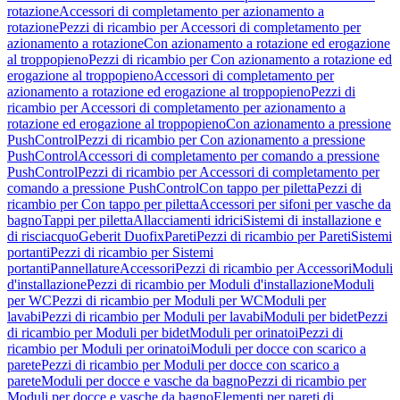
rotazione
Accessori di completamento per azionamento a
rotazione
Pezzi di ricambio per Accessori di completamento per
azionamento a rotazione
Con azionamento a rotazione ed erogazione
al troppopieno
Pezzi di ricambio per Con azionamento a rotazione ed
erogazione al troppopieno
Accessori di completamento per
azionamento a rotazione ed erogazione al troppopieno
Pezzi di
ricambio per Accessori di completamento per azionamento a
rotazione ed erogazione al troppopieno
Con azionamento a pressione
PushControl
Pezzi di ricambio per Con azionamento a pressione
PushControl
Accessori di completamento per comando a pressione
PushControl
Pezzi di ricambio per Accessori di completamento per
comando a pressione PushControl
Con tappo per piletta
Pezzi di
ricambio per Con tappo per piletta
Accessori per sifoni per vasche da
bagno
Tappi per piletta
Allacciamenti idrici
Sistemi di installazione e
di risciacquo
Geberit Duofix
Pareti
Pezzi di ricambio per Pareti
Sistemi
portanti
Pezzi di ricambio per Sistemi
portanti
Pannellature
Accessori
Pezzi di ricambio per Accessori
Moduli
d'installazione
Pezzi di ricambio per Moduli d'installazione
Moduli
per WC
Pezzi di ricambio per Moduli per WC
Moduli per
lavabi
Pezzi di ricambio per Moduli per lavabi
Moduli per bidet
Pezzi
di ricambio per Moduli per bidet
Moduli per orinatoi
Pezzi di
ricambio per Moduli per orinatoi
Moduli per docce con scarico a
parete
Pezzi di ricambio per Moduli per docce con scarico a
parete
Moduli per docce e vasche da bagno
Pezzi di ricambio per
Moduli per docce e vasche da bagno
Elementi per pareti di