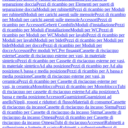
separazione doccia
Pezzi di ricambio per Elementi per pareti di
separazione doccia
Moduli per rubinetti
Pezzi di ricambio per Moduli
per rubinetti
Moduli per carichi agenti sulle mensole
Pezzi di ricambio
per Moduli per carichi agenti sulle mensole
Accessori
Pezzi di
ricambio per Accessori
Geberit Combifix
Moduli d'installazione
Pezzi
di ricambio per Moduli d'installazione
Moduli per WC
Pezzi di
ricambio per Moduli per WC
Moduli per lavabi
Pezzi di ricambio per
Moduli per lavabi
Moduli per bidet
Pezzi di ricambio per Moduli per
bidet
Moduli per docce
Pezzi di ricambio per Moduli per
docce
Accessori
Per moduli WC
Per fissaggi
Cassette di risciacquo
esterne
Cassette di risciacquo esterne per vasi, in materiale
sintetico
Pezzi di ricambio per Cassette di risciacquo esterne per vasi,
in materiale sintetico
Ad alta posizione
Pezzi di ricambio per Ad alta
posizione
A bassa e media posizione
Pezzi di ricambio per A bassa e
media posizione
Cassette di risciacquo esterne per vasi, in
ceramica
Pezzi di ricambio per Cassette di risciacquo esterne per
vasi, in ceramica
Monoblocco
Pezzi di ricambio per Monoblocco
Tubi
di risciacquo per cassette di risciacquo esterne
Ad alta posizione
A
bassa e media posizione
Accessori
Guarnizioni
Guarnizioni ad
anello
Nippli, rosoni e riduttori di flusso
Materiali di consumo
Cassette
di risciacquo da incasso
Cassette di risciacquo da incasso Sigma
Pezzi
di ricambio per Cassette di risciacquo da incasso Sigma
Cassette di
risciacquo da incasso Omega
Pezzi di ricambio per Cassette di
risciacquo da incasso Omega
Tubi di risciacquo
Accessori
Rubinetti a
galleggiante e batterie di scarico
Rubinetti a galleggiante
Pezzi di