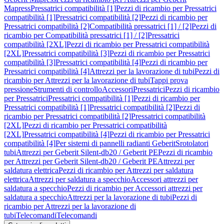
Mapress
Pressatrici compatibilità [1]
Pezzi di ricambio per Pressatrici
compatibilità [1]
Pressatrici compatibilità [2]
Pezzi di ricambio per
Pressatrici compatibilità [2]
Compatibilità pressatrici [1] / [2]
Pezzi di
ricambio per Compatibilità pressatrici [1] / [2]
Pressatrici
compatibilità [2XL]
Pezzi di ricambio per Pressatrici compatibilità
[2XL]
Pressatrici compatibilità [3]
Pezzi di ricambio per Pressatrici
compatibilità [3]
Pressatrici compatibilità [4]
Pezzi di ricambio per
Pressatrici compatibilità [4]
Attrezzi per la lavorazione di tubi
Pezzi di
ricambio per Attrezzi per la lavorazione di tubi
Tappi prova
pressione
Strumenti di controllo
Accessori
Pressatrici
Pezzi di ricambio
per Pressatrici
Pressatrici compatibilità [1]
Pezzi di ricambio per
Pressatrici compatibilità [1]
Pressatrici compatibilità [2]
Pezzi di
ricambio per Pressatrici compatibilità [2]
Pressatrici compatibilità
[2XL]
Pezzi di ricambio per Pressatrici compatibilità
[2XL]
Pressatrici compatibilità [4]
Pezzi di ricambio per Pressatrici
compatibilità [4]
Per sistemi di pannelli radianti Geberit
Srotolatori
tubi
Attrezzi per Geberit Silent-db20 / Geberit PE
Pezzi di ricambio
per Attrezzi per Geberit Silent-db20 / Geberit PE
Attrezzi per
saldatura elettrica
Pezzi di ricambio per Attrezzi per saldatura
elettrica
Attrezzi per saldatura a specchio
Accessori attrezzi per
saldatura a specchio
Pezzi di ricambio per Accessori attrezzi per
saldatura a specchio
Attrezzi per la lavorazione di tubi
Pezzi di
ricambio per Attrezzi per la lavorazione di
tubi
Telecomandi
Telecomandi