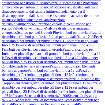
antincendio per sistemi di scarico
Pezzi di ricambio per Protezione
antincendio per sistemi di scarico
Protezione acustica
Isolanti per il
disaccoppiamento dal rumore intrinseco
Isolamento per il
disaccoppiamento dalla struttura e l'isolamento acustico del rumore
trasmesso indirettamente via aria
Protezione
dall'umidità
Impermeabilizzazione
Valvole di ventilazione per
scarico
Valvole di ventilazione
Valvole di ritegno a risparmio
energetico
Scarico per tetti Geberit Pluvia
Imbuti per pluviali
Pezzi di
ricambio per Imbuti per pluviali
Imbuti per pluviali fino a 12 l/s
Pezzi
di ricambio per Imbuti per pluviali fino a 12 l/s
Imbuti per pluviali
fino a 25 l/s
Pezzi di ricambio per Imbuti per pluviali fino a 25
l/s
Imbuti per pluviali per canali di gronda
Pezzi di ricambio per
Imbuti per pluviali per canali di gronda
Imbuti per pluviali fino a 12
l/s
Pezzi di ricambio per Imbuti per pluviali fino a 12 l/s
Imbuti per
pluviali fino a 25 l/s
Pezzi di ricambio per Imbuti per pluviali fino a
25 l/s
Elementi barriera al vapore
Pezzi di ricambio per Elementi
barriera al vapore
Per imbuti per pluviali fino a 12 l/s
Pezzi di
ricambio per Per imbuti per pluviali fino a 12 l/s
Per imbuti per
pluviali fino a 25 l/s
Troppopieni d'emergenza
Pezzi di ricambio per
Troppopieni d'emergenza
Per imbuti per pluviali fino a 12 l/s
Pezzi di
ricambio per Per imbuti per pluviali fino a 12 l/s
Per imbuti per
pluviali fino a 25 l/s
Pezzi di ricambio per Per imbuti per pluviali fino
a 25 l/s
Fissaggi
Sistema di fissaggio d40–200
Sistema di fissaggio
d250–315
Accessori
Pezzi di ricambio per Accessori
Per imbuti per
pluviali
Pezzi di ricambio per Per imbuti per pluviali
Per