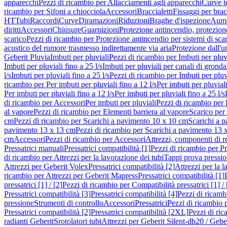
apparecchi
Pezzi di ricambio per Allacciamenti agli apparecchi
Curve t
ricambio per Sifoni a chiocciola
Accessori
Braccialetti
Fissaggi per bracc
HT
Tubi
Raccordi
Curve
Diramazioni
Riduzioni
Braghe d'ispezione
Aume
diritti
Accessori
Chiusure
Guarnizioni
Protezione antincendio, protezione
scarico
Pezzi di ricambio per Protezione antincendio per sistemi di sca
acustico del rumore trasmesso indirettamente via aria
Protezione dall'u
Geberit Pluvia
Imbuti per pluviali
Pezzi di ricambio per Imbuti per pluv
Imbuti per pluviali fino a 25 l/s
Imbuti per pluviali per canali di gronda
l/s
Imbuti per pluviali fino a 25 l/s
Pezzi di ricambio per Imbuti per pluvi
ricambio per Per imbuti per pluviali fino a 12 l/s
Per imbuti per pluviali
Per imbuti per pluviali fino a 12 l/s
Per imbuti per pluviali fino a 25 l/s
di ricambio per Accessori
Per imbuti per pluviali
Pezzi di ricambio per 
al vapore
Pezzi di ricambio per Elementi barriera al vapore
Scarico per
cm
Pezzi di ricambio per Scarichi a pavimento 10 x 10 cm
Scarichi a 
pavimento 13 x 13 cm
Pezzi di ricambio per Scarichi a pavimento 13 
cm
Accessori
Pezzi di ricambio per Accessori
Attrezzi, componenti di r
Pressatrici manuali
Pressatrici compatibilità [1]
Pezzi di ricambio per Pre
di ricambio per Attrezzi per la lavorazione dei tubi
Tappi prova pressi
Attrezzi per Geberit Volex
Pressatrici compatibilità [2]
Attrezzi per la l
ricambio per Attrezzi per Geberit Mapress
Pressatrici compatibilità [1]
pressatrici [1] / [2]
Pezzi di ricambio per Compatibilità pressatrici [1] / 
Pressatrici compatibilità [3]
Pressatrici compatibilità [4]
Pezzi di ricambi
pressione
Strumenti di controllo
Accessori
Pressatrici
Pezzi di ricambio p
Pressatrici compatibilità [2]
Pressatrici compatibilità [2XL]
Pezzi di ric
radianti Geberit
Srotolatori tubi
Attrezzi per Geberit Silent-db20 / Gebe