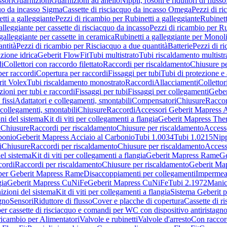
sori
Guarnizioni
Guarnizioni ad anello
Nippli, rosoni e riduttori di flusso
quo da incasso Sigma
Cassette di risciacquo da incasso Omega
Pezzi di r
tti a galleggiante
Pezzi di ricambio per Rubinetti a galleggiante
Rubinett
alleggiante per cassette di risciacquo da incasso
Pezzi di ricambio per Ru
galleggiante per cassette in ceramica
Rubinetti a galleggiante per Monol
ntità
Pezzi di ricambio per Risciacquo a due quantità
Batterie
Pezzi di r
ione idrica
Geberit FlowFit
Tubi multistrato
Tubi riscaldamento multistr
i
Collettori con raccordo filettato
Raccordi per riscaldamento
Chiusure pe
per raccordi
Copertura per raccordi
Fissaggi per tubi
Tubi di protezione e 
it Volex
Tubi riscaldamento monostrato
Raccordi
Allacciamenti
Collettor
ioni per tubi e raccordi
Fissaggi per tubi
Fissaggi per collegamenti
Geber
 fissi
Adattatori e collegamenti, smontabili
Compensatori
Chiusure
Raccor
 collegamenti, smontabili
Chiusure
Raccordi
Accessori Geberit Mapress 
ni del sistema
Kit di viti per collegamenti a flangia
Geberit Mapress The
i
Chiusure
Raccordi per riscaldamento
Chiusure per riscaldamento
Access
bonio
Geberit Mapress Acciaio al Carbonio
Tubi 1.0034
Tubi 1.0215
Nipp
i
Chiusure
Raccordi per riscaldamento
Chiusure per riscaldamento
Access
el sistema
Kit di viti per collegamenti a flangia
Geberit Mapress Rame
Ge
cordi
Raccordi per riscaldamento
Chiusure per riscaldamento
Geberit Ma
per Geberit Mapress Rame
Disaccoppiamenti per collegamenti
Impermeab
gia
Geberit Mapress CuNiFe
Geberit Mapress CuNiFe
Tubi 2.1972
Manic
izioni del sistema
Kit di viti per collegamenti a flangia
Sistema Geberit p
agno
Sensori
Riduttore di flusso
Cover e placche di copertura
Cassette di r
er cassette di risciacquo e comandi per WC con dispositivo antiristagn
ricambio per Alimentatori
Valvole e rubinetti
Valvole d'arresto
Con raccor