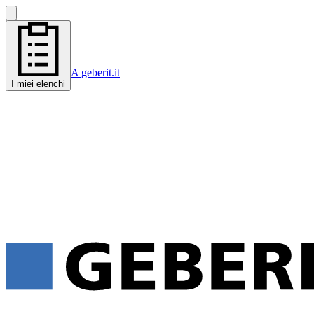
A geberit.it
I miei elenchi