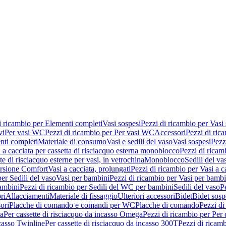
i ricambio per Elementi completi
Vasi sospesi
Pezzi di ricambio per Vasi
vi
Per vasi WC
Pezzi di ricambio per Per vasi WC
Accessori
Pezzi di ric
nti completi
Materiale di consumo
Vasi e sedili del vaso
Vasi sospesi
Pezz
 a cacciata per cassetta di risciacquo esterna monoblocco
Pezzi di ricamb
te di risciacquo esterne per vasi, in vetrochina
Monoblocco
Sedili del va
ersione Comfort
Vasi a cacciata, prolungati
Pezzi di ricambio per Vasi a c
er Sedili del vaso
Vasi per bambini
Pezzi di ricambio per Vasi per bambi
ambini
Pezzi di ricambio per Sedili del WC per bambini
Sedili del vaso
P
ri
Allacciamenti
Materiale di fissaggio
Ulteriori accessori
Bidet
Bidet sosp
ori
Placche di comando e comandi per WC
Placche di comando
Pezzi di
ma
Per cassette di risciacquo da incasso Omega
Pezzi di ricambio per Per
ncasso Twinline
Per cassette di risciacquo da incasso 300T
Pezzi di ricamb