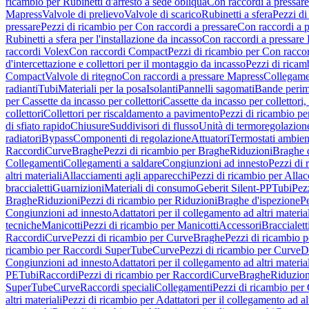
ricambio per Rubinetti d'arresto a sede obliqua
Con raccordi a pressar
Mapress
Valvole di prelievo
Valvole di scarico
Rubinetti a sfera
Pezzi di
pressare
Pezzi di ricambio per Con raccordi a pressare
Con raccordi a 
Rubinetti a sfera per l'installazione da incasso
Con raccordi a pressare
raccordi Volex
Con raccordi Compact
Pezzi di ricambio per Con racc
d'intercettazione e collettori per il montaggio da incasso
Pezzi di ricamb
Compact
Valvole di ritegno
Con raccordi a pressare Mapress
Collegamen
radianti
Tubi
Materiali per la posa
Isolanti
Pannelli sagomati
Bande perim
per Cassette da incasso per collettori
Cassette da incasso per collettori,
collettori
Collettori per riscaldamento a pavimento
Pezzi di ricambio pe
di sfiato rapido
Chiusure
Suddivisori di flusso
Unità di termoregolazion
radiatori
Bypass
Componenti di regolazione
Attuatori
Termostati ambien
Raccordi
Curve
Braghe
Pezzi di ricambio per Braghe
Riduzioni
Braghe 
Collegamenti
Collegamenti a saldare
Congiunzioni ad innesto
Pezzi di 
altri materiali
Allacciamenti agli apparecchi
Pezzi di ricambio per Allac
braccialetti
Guarnizioni
Materiali di consumo
Geberit Silent-PP
Tubi
Pez
Braghe
Riduzioni
Pezzi di ricambio per Riduzioni
Braghe d'ispezione
Pe
Congiunzioni ad innesto
Adattatori per il collegamento ad altri materia
tecniche
Manicotti
Pezzi di ricambio per Manicotti
Accessori
Braccialett
Raccordi
Curve
Pezzi di ricambio per Curve
Braghe
Pezzi di ricambio 
ricambio per Raccordi SuperTube
Curve
Pezzi di ricambio per Curve
D
Congiunzioni ad innesto
Adattatori per il collegamento ad altri materia
PE
Tubi
Raccordi
Pezzi di ricambio per Raccordi
Curve
Braghe
Riduzion
SuperTube
Curve
Raccordi speciali
Collegamenti
Pezzi di ricambio per
altri materiali
Pezzi di ricambio per Adattatori per il collegamento ad alt