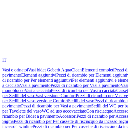
IT
Vasi e orinatoi
Vasi bidet Geberit AquaClean
Elementi completi
Pezzi d
pavimento
Elementi aggiuntivi
Pezzi di ricambio per Elementi aggiunti
di ricambio per Per elementi aggiuntivi
Per elementi aggiuntivi e eleme
a cacciata
Vasi a pavimento
Pezzi di ricambio per Vasi a pavimento
Vasi
monoblocco
Vasi a cacciata
Pezzi di ricambio per Vasi a cacciata
Casset
per Sedili del vaso
Vasi versione Comfort
Pezzi di ricambio per Vasi v
per Sedili del vaso versione Comfort
Sedili del vaso
Pezzi di ricambio p
pavimento
Pezzi di ricambio per Vasi a pavimento
Sedili del WC per b
per Tavolette del vaso
WC ad uso accovacciato
Con risciacquo
Accesso
ricambio per Bidet a pavimento
Accessori
Pezzi di ricambio per Access
Sigma
Pezzi di ricambio per Per cassette di risciacquo da incasso Sig
incasso Twinline
Pezzi di ricambio per Per cassette di risciacquo da i