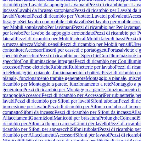
ricambio per Lavabi da appoggio
Lavamani
Pezzi di ricambio per Lav
incasso
Lavabi da incasso sottopiano
Pezzi di ricambio per Lavabi da i
lavabi
Vuotatoi
Pezzi di ricambio per Vuotatoi
Lavatoi polivalenti
Acces
fissaggio
Set lavabo con mobile sottolavabo
Set lavabo per mobile con
per Mobili sottolavabo
Per lavamani
Pezzi di ricambio per Per lavaman
per lavabo
Per lavabo da appoggio arrotondato
Pezzi di ricambio per P
laterali
Pezzi di ricambio per Mobili laterali
Mobili laterali bassi
Pezzi di
a mezza altezza
Mobili pensili
Pezzi di ricambio per Mobili pensili
Ulte
contenitore
Accessori
Inserti per cassetti e portaoggetti
Portasalviette e 
specchio
Specchio
Pezzi di ricambio per Specchio
Con illuminazione in
specchio
Con illuminazione integrata
Pezzi di ricambio per Con illumin
accessori
Prese elettriche
Rubinetti
Rubinetterie per lavabo
Pezzi di rica
rete
Montaggio a pianale, funzionamento a batteria
Pezzi di ricambio p
pianale, funzionamento tramite generatore
Montaggio a pianale, misc
ricambio per Montaggio a parete, funzionamento a rete
Montaggio a pa
generatore
Pezzi di ricambio per Montaggio a parete, funzionamento t
manopole
Accessori
Pezzi di ricambio per Accessori
Per rubinetterie pe
lavabi
Pezzi di ricambio per Sifoni per lavabi
Sifoni tubolari
Pezzi di ri
immersione per lavabo
Pezzi di ricambio per Sifoni con tubo ad immer
compatto
Sifoni da incasso
Pezzi di ricambio per Sifoni da incasso
Alla
Allacciamenti
Guarnizioni
Manicotti per brasatura
Prolunghe
Comandi
S
ricambio per Sifoni a doppia camera
Giunti per lavello
Pezzi di ricambi
ricambio per Sifoni per apparecchi
Sifoni tubolari
Pezzi di ricambio per
ricambio per Allacciamenti
Accessori
Sifoni per lavatoi
Pezzi di ricambi
Manicotti
Pilette di scarico
Pezzi di ricambio per Pilette di scarico
Acces