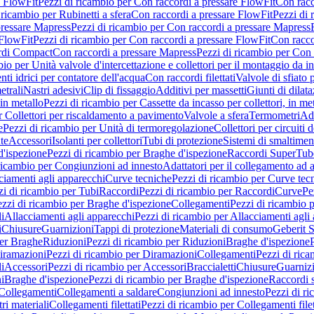
e FlowFit
Pezzi di ricambio per Con raccordi a pressare FlowFit
Con racc
 ricambio per Rubinetti a sfera
Con raccordi a pressare FlowFit
Pezzi di 
pressare Mapress
Pezzi di ricambio per Con raccordi a pressare Mapress
 FlowFit
Pezzi di ricambio per Con raccordi a pressare FlowFit
Con racco
ordi Compact
Con raccordi a pressare Mapress
Pezzi di ricambio per Con 
io per Unità valvole d'intercettazione e collettori per il montaggio da i
ti idrici per contatore dell'acqua
Con raccordi filettati
Valvole di sfiato 
etrali
Nastri adesivi
Clip di fissaggio
Additivi per massetti
Giunti di dilat
 in metallo
Pezzi di ricambio per Cassette da incasso per collettori, in me
r Collettori per riscaldamento a pavimento
Valvole a sfera
Termometri
Ada
e
Pezzi di ricambio per Unità di termoregolazione
Collettori per circuiti d
te
Accessori
Isolanti per collettori
Tubi di protezione
Sistemi di smaltiment
d'ispezione
Pezzi di ricambio per Braghe d'ispezione
Raccordi SuperTub
ricambio per Congiunzioni ad innesto
Adattatori per il collegamento ad al
ciamenti agli apparecchi
Curve tecniche
Pezzi di ricambio per Curve tec
zi di ricambio per Tubi
Raccordi
Pezzi di ricambio per Raccordi
Curve
Pe
zzi di ricambio per Braghe d'ispezione
Collegamenti
Pezzi di ricambio 
li
Allacciamenti agli apparecchi
Pezzi di ricambio per Allacciamenti agli
i
Chiusure
Guarnizioni
Tappi di protezione
Materiali di consumo
Geberit S
per Braghe
Riduzioni
Pezzi di ricambio per Riduzioni
Braghe d'ispezione
iramazioni
Pezzi di ricambio per Diramazioni
Collegamenti
Pezzi di ric
li
Accessori
Pezzi di ricambio per Accessori
Braccialetti
Chiusure
Guarniz
i
Braghe d'ispezione
Pezzi di ricambio per Braghe d'ispezione
Raccordi s
 Collegamenti
Collegamenti a saldare
Congiunzioni ad innesto
Pezzi di r
ri materiali
Collegamenti filettati
Pezzi di ricambio per Collegamenti filet