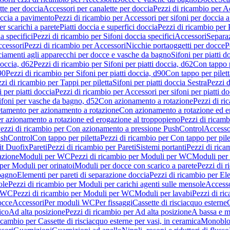
tte per doccia
Accessori per canalette per doccia
Pezzi di ricambio per Ac
occia a pavimento
Pezzi di ricambio per Accessori per sifoni per doccia 
r scarichi a parete
Piatti doccia e superfici doccia
Pezzi di ricambio per P
a specifici
Pezzi di ricambio per Sifoni doccia specifici
Accessori
Separa
cessori
Pezzi di ricambio per Accessori
Nicchie portaoggetti per docce
P
ciamenti agli apparecchi per docce e vasche da bagno
Sifoni per piatti d
doccia, d62
Pezzi di ricambio per Sifoni per piatti doccia, d62
Con tappo p
90
Pezzi di ricambio per Sifoni per piatti doccia, d90
Con tappo per pilett
zi di ricambio per Tappi per piletta
Sifoni per piatti doccia Sestra
Pezzi d
 per piatti doccia
Pezzi di ricambio per Accessori per sifoni per piatti do
ifoni per vasche da bagno, d52
Con azionamento a rotazione
Pezzi di r
etamento per azionamento a rotazione
Con azionamento a rotazione ed e
r azionamento a rotazione ed erogazione al troppopieno
Pezzi di ricam
ezzi di ricambio per Con azionamento a pressione PushControl
Accesso
ushControl
Con tappo per piletta
Pezzi di ricambio per Con tappo per pile
it Duofix
Pareti
Pezzi di ricambio per Pareti
Sistemi portanti
Pezzi di rica
azione
Moduli per WC
Pezzi di ricambio per Moduli per WC
Moduli per 
per Moduli per orinatoi
Moduli per docce con scarico a parete
Pezzi di r
 bagno
Elementi per pareti di separazione doccia
Pezzi di ricambio per Ele
ole
Pezzi di ricambio per Moduli per carichi agenti sulle mensole
Access
r WC
Pezzi di ricambio per Moduli per WC
Moduli per lavabi
Pezzi di ri
occe
Accessori
Per moduli WC
Per fissaggi
Cassette di risciacquo esterne
C
ico
Ad alta posizione
Pezzi di ricambio per Ad alta posizione
A bassa e m
icambio per Cassette di risciacquo esterne per vasi, in ceramica
Monoblo