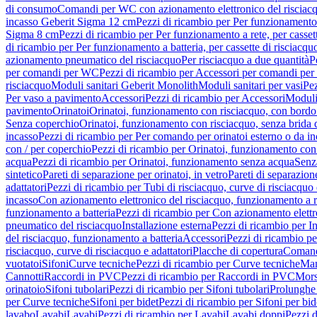
di consumo
Comandi per WC con azionamento elettronico del risciac
incasso Geberit Sigma 12 cm
Pezzi di ricambio per Per funzionamento 
Sigma 8 cm
Pezzi di ricambio per Per funzionamento a rete, per casse
di ricambio per Per funzionamento a batteria, per cassette di risciac
azionamento pneumatico del risciacquo
Per risciacquo a due quantità
P
per comandi per WC
Pezzi di ricambio per Accessori per comandi pe
risciacquo
Moduli sanitari Geberit Monolith
Moduli sanitari per vasi
Pez
Per vaso a pavimento
Accessori
Pezzi di ricambio per Accessori
Moduli 
pavimento
Orinatoi
Orinatoi, funzionamento con risciacquo, con bordo 
Senza coperchio
Orinatoi, funzionamento con risciacquo, senza brida d
incasso
Pezzi di ricambio per Per comando per orinatoi esterno o da i
con / per coperchio
Pezzi di ricambio per Orinatoi, funzionamento con 
acqua
Pezzi di ricambio per Orinatoi, funzionamento senza acqua
Senz
sintetico
Pareti di separazione per orinatoi, in vetro
Pareti di separazion
adattatori
Pezzi di ricambio per Tubi di risciacquo, curve di risciacquo 
incasso
Con azionamento elettronico del risciacquo, funzionamento a r
funzionamento a batteria
Pezzi di ricambio per Con azionamento elettr
pneumatico del risciacquo
Installazione esterna
Pezzi di ricambio per In
del risciacquo, funzionamento a batteria
Accessori
Pezzi di ricambio pe
risciacquo, curve di risciacquo e adattatori
Placche di copertura
Comand
vuotatoi
Sifoni
Curve tecniche
Pezzi di ricambio per Curve tecniche
Man
Cannotti
Raccordi in PVC
Pezzi di ricambio per Raccordi in PVC
Mors
orinatoio
Sifoni tubolari
Pezzi di ricambio per Sifoni tubolari
Prolunghe 
per Curve tecniche
Sifoni per bidet
Pezzi di ricambio per Sifoni per bid
lavabo
Lavabi
Lavabi
Pezzi di ricambio per Lavabi
Lavabi doppi
Pezzi 