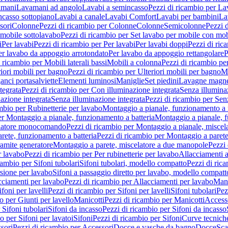
amani
Lavamani ad angolo
Lavabi a semincasso
Pezzi di ricambio per La
ncasso sottopiano
Lavabi a canale
Lavabi Comfort
Lavabi per bambini
La
sori
Colonne
Pezzi di ricambio per Colonne
Colonne
Semicolonne
Pezzi 
 mobile sottolavabo
Pezzi di ricambio per Set lavabo per mobile con mob
i
Per lavabi
Pezzi di ricambio per Per lavabi
Per lavabi doppi
Pezzi di ric
er lavabo da appoggio arrotondato
Per lavabo da appoggio rettangolare
P
 ricambio per Mobili laterali bassi
Mobili a colonna
Pezzi di ricambio pe
riori mobili per bagno
Pezzi di ricambio per Ulteriori mobili per bagno
Me
ganci portasalviette
Elementi luminosi
Maniglie
Set piedini
Lavagne magne
tegrata
Pezzi di ricambio per Con illuminazione integrata
Senza illumina
azione integrata
Senza illuminazione integrata
Pezzi di ricambio per Sen
mbio per Rubinetterie per lavabo
Montaggio a pianale, funzionamento a 
er Montaggio a pianale, funzionamento a batteria
Montaggio a pianale, 
elatore monocomando
Pezzi di ricambio per Montaggio a pianale, misc
rete, funzionamento a batteria
Pezzi di ricambio per Montaggio a parete
ramite generatore
Montaggio a parete, miscelatore a due manopole
Pezzi 
r lavabo
Pezzi di ricambio per Per rubinetterie per lavabo
Allacciamenti a
cambio per Sifoni tubolari
Sifoni tubolari, modello compatto
Pezzi di ric
sione per lavabo
Sifoni a passaggio diretto per lavabo, modello compatt
cciamenti per lavabo
Pezzi di ricambio per Allacciamenti per lavabo
Mani
ifoni per lavelli
Pezzi di ricambio per Sifoni per lavelli
Sifoni tubolari
Pez
o per Giunti per lavello
Manicotti
Pezzi di ricambio per Manicotti
Access
 Sifoni tubolari
Sifoni da incasso
Pezzi di ricambio per Sifoni da incasso
o per Sifoni per lavatoi
Sifoni
Pezzi di ricambio per Sifoni
Curve tecnich
sori
Pezzi di ricambio per Accessori
Docce e vasche da bagno
Docce
Sca