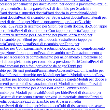
cessori per canalette per doccia
Sifoni per doccia a pavimento
Pezzi di
a pavimento
Scarichi a parete
Pezzi di ricambio per Scarichi a
iatti doccia e superfici doccia
Piatti doccia in vetrochina
Moduli
zioni doccia
Pezzi di ricambio per Separazioni doccia
Pareti laterali per
ezzi di ricambio per Nicchie portaoggetti per docce
Nicchie
occia, d52
Pezzi di ricambio per Sifoni per piatti doccia, d52
Con tappo
er piletta
Pezzi di ricambio per Con tappo per piletta
Tappi per
a
Pezzi di ricambio per Con tappo per piletta
Senza tappo per
i ricambio per Sifoni per piatti doccia Sestra
Senza tappo per
ccia
Tappi per piletta
Pezzi di ricambio per Tappi per
icambio per Con azionamento a rotazione
Accessori di completamento
rogazione al troppopieno
Pezzi di ricambio per Con azionamento a
bio per Accessori di completamento per azionamento a rotazione ed
ri di completamento per comando a pressione PushControl
Pezzi di
tta
Accessori per sifoni per vasche da bagno
Tappi per
mbio per Sistemi portanti
Pannellature
Accessori
Pezzi di ricambio per
lavabi
Pezzi di ricambio per Moduli per lavabi
Moduli per bidet
Pezzi
icambio per Moduli per docce con scarico a parete
Moduli per docce e
menti per pareti di separazione doccia
Moduli per rubinetti
Pezzi di
ori
Pezzi di ricambio per Accessori
Geberit Combifix
Moduli
cambio per Moduli per lavabi
Moduli per bidet
Pezzi di ricambio per
assette di risciacquo esterne per vasi, in materiale sintetico
Pezzi di
edia posizione
Pezzi di ricambio per A bassa e media
cco
Pezzi di ricambio per Monoblocco
Tubi di risciacquo per cassette