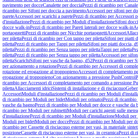
pavimento per docce
Canalette per doccia
Pezzi di ricambio per Canale
ricambio per Sifoni per doccia a pavimento
Accessori per sifoni per d
parete
Accessori per scarichi a parete
Pezzi di ricambio per Accessori pe
d'installazione
Pezzi di ricambio per Moduli d'installazione
Sifoni docci
docce walk-in
Pezzi di ricambio per Pareti laterali per docce walk-in
Ac
portaoggetti
Pezzi di ricambio per Nicchie portaoggetti
Accessori
Allac
per piletta
Pezzi di ricambio per Con tappo per piletta
Sifoni per piatti 
piletta
Pezzi di ricambio per Tappi per piletta
Sifoni per piatti doccia, d
piletta
Pezzi di ricambio per Senza tappo per piletta
Tappi per piletta
Pez
piletta
Pezzi di ricambio per Senza tappo per piletta
Accessori per sifoni
piletta
Scarichi
Sifoni per vasche da bagno, d52
Pezzi di ricambio per S
per azionamento a rotazione
Pezzi di ricambio per Accessori di compl
rotazione ed erogazione al troppopieno
Accessori di completamento pe
erogazione al troppopieno
Con azionamento a pressione PushControl
P
ricambio per Accessori di completamento per comando a pressione P
piletta
Allacciamenti idrici
Sistemi di installazione e di risciacquo
Geber
Accessori
Moduli d'installazione
Pezzi di ricambio per Moduli d'install
di ricambio per Moduli per bidet
Moduli per orinatoi
Pezzi di ricambio 
vasche da bagno
Pezzi di ricambio per Moduli per docce e vasche da
ricambio per Moduli per rubinetti
Moduli per carichi agenti sulle mens
d'installazione
Pezzi di ricambio per Moduli d'installazione
Moduli pe
Moduli per bidet
Moduli per docce
Pezzi di ricambio per Moduli per d
ricambio per Cassette di risciacquo esterne per vasi, in materiale sintet
posizione
Cassette di risciacquo esterne per vasi, in ceramica
Pezzi di r