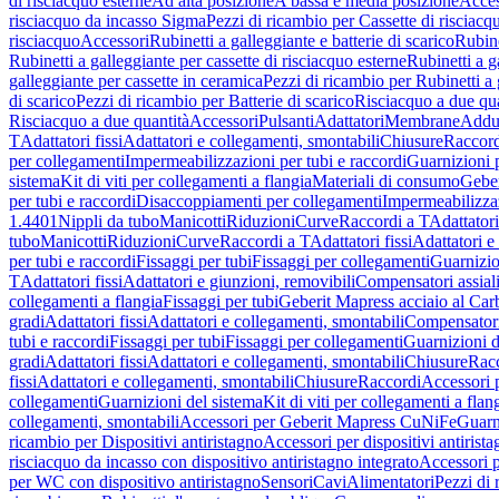
di risciacquo esterne
Ad alta posizione
A bassa e media posizione
Acces
risciacquo da incasso Sigma
Pezzi di ricambio per Cassette di risciac
risciacquo
Accessori
Rubinetti a galleggiante e batterie di scarico
Rubine
Rubinetti a galleggiante per cassette di risciacquo esterne
Rubinetti a g
galleggiante per cassette in ceramica
Pezzi di ricambio per Rubinetti a 
di scarico
Pezzi di ricambio per Batterie di scarico
Risciacquo a due qua
Risciacquo a due quantità
Accessori
Pulsanti
Adattatori
Membrane
Adduz
T
Adattatori fissi
Adattatori e collegamenti, smontabili
Chiusure
Raccord
per collegamenti
Impermeabilizzazioni per tubi e raccordi
Guarnizioni 
sistema
Kit di viti per collegamenti a flangia
Materiali di consumo
Geber
per tubi e raccordi
Disaccoppiamenti per collegamenti
Impermeabilizzaz
1.4401
Nippli da tubo
Manicotti
Riduzioni
Curve
Raccordi a T
Adattatori
tubo
Manicotti
Riduzioni
Curve
Raccordi a T
Adattatori fissi
Adattatori e
per tubi e raccordi
Fissaggi per tubi
Fissaggi per collegamenti
Guarnizio
T
Adattatori fissi
Adattatori e giunzioni, removibili
Compensatori assial
collegamenti a flangia
Fissaggi per tubi
Geberit Mapress acciaio al Car
gradi
Adattatori fissi
Adattatori e collegamenti, smontabili
Compensator
tubi e raccordi
Fissaggi per tubi
Fissaggi per collegamenti
Guarnizioni d
gradi
Adattatori fissi
Adattatori e collegamenti, smontabili
Chiusure
Rac
fissi
Adattatori e collegamenti, smontabili
Chiusure
Raccordi
Accessori 
collegamenti
Guarnizioni del sistema
Kit di viti per collegamenti a flan
collegamenti, smontabili
Accessori per Geberit Mapress CuNiFe
Guarn
ricambio per Dispositivi antiristagno
Accessori per dispositivi antirist
risciacquo da incasso con dispositivo antiristagno integrato
Accessori p
per WC con dispositivo antiristagno
Sensori
Cavi
Alimentatori
Pezzi di 