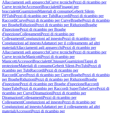
Allacciamenti agli apparecchi
Curve tecniche
Pezzi di ricambio per
Curve tecniche
Accessori
Braccialetti
Fissaggi per
braccialetti
Guarnizioni
Materiali di consumo
Geberit Silent-
PP
Tubi
Pezzi di ricambio per Tubi
Raccordi
Pezzi di ricambio per
Raccordi
Curve
Pezzi di ricambio per Curve
Braghe
Pezzi di ricambio
per Braghe
Riduzioni
Pezzi di ricambio per Riduzioni
Braghe
d'ispezione
Pezzi di ricambio per Braghe
d'ispezione
Collegamenti
Pezzi di ricambio per
Collegamenti
Congiunzioni ad innesto
Pezzi di ricambio per
Congiunzioni ad innesto
Adattatori per il collegamento ad altri
materiali
Allacciamenti agli apparecchi
Pezzi di ricambio per
Allacciamenti agli apparecchi
Curve tecniche
Pezzi di ricambio per
Curve tecniche
Manicotti
Pezzi di ricambio per
Manicotti
Accessori
Braccialetti
Chiusure
Guarnizioni
Tappi di
protezione
Materiali di consumo
Geberit Silent-Pro
Tubi
Pezzi di
ricambio per Tubi
Raccordi
Pezzi di ricambio per
Raccordi
Curve
Pezzi di ricambio per Curve
Braghe
Pezzi di ricambio
per Braghe
Riduzioni
Pezzi di ricambio per Riduzioni
Braghe
d'ispezione
Pezzi di ricambio per Braghe d'ispezione
Raccordi
SuperTube
Pezzi di ricambio per Raccordi SuperTube
Curve
Pezzi di
ricambio per Curve
Diramazioni
Pezzi di ricambio per
Diramazioni
Collegamenti
Pezzi di ricambio per
Collegamenti
Congiunzioni ad innesto
Pezzi di ricambio per
Congiunzioni ad innesto
Adattatori per il collegamento ad altri
materiali
Accessori
Pezzi di ricambio per