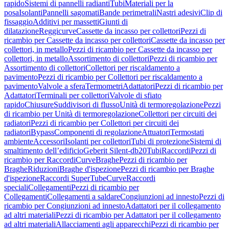
rapido
Sistemi di pannelli radianti
Tubi
Materiali per la
posa
Isolanti
Pannelli sagomati
Bande perimetrali
Nastri adesivi
Clip di
fissaggio
Additivi per massetti
Giunti di
dilatazione
Reggicurve
Cassette da incasso per collettori
Pezzi di
ricambio per Cassette da incasso per collettori
Cassette da incasso per
collettori, in metallo
Pezzi di ricambio per Cassette da incasso per
collettori, in metallo
Assortimento di collettori
Pezzi di ricambio per
Assortimento di collettori
Collettori per riscaldamento a
pavimento
Pezzi di ricambio per Collettori per riscaldamento a
pavimento
Valvole a sfera
Termometri
Adattatori
Pezzi di ricambio per
Adattatori
Terminali per collettori
Valvole di sfiato
rapido
Chiusure
Suddivisori di flusso
Unità di termoregolazione
Pezzi
di ricambio per Unità di termoregolazione
Collettori per circuiti dei
radiatori
Pezzi di ricambio per Collettori per circuiti dei
radiatori
Bypass
Componenti di regolazione
Attuatori
Termostati
ambiente
Accessori
Isolanti per collettori
Tubi di protezione
Sistemi di
smaltimento dell’edificio
Geberit Silent-db20
Tubi
Raccordi
Pezzi di
ricambio per Raccordi
Curve
Braghe
Pezzi di ricambio per
Braghe
Riduzioni
Braghe d'ispezione
Pezzi di ricambio per Braghe
d'ispezione
Raccordi SuperTube
Curve
Raccordi
speciali
Collegamenti
Pezzi di ricambio per
Collegamenti
Collegamenti a saldare
Congiunzioni ad innesto
Pezzi di
ricambio per Congiunzioni ad innesto
Adattatori per il collegamento
ad altri materiali
Pezzi di ricambio per Adattatori per il collegamento
ad altri materiali
Allacciamenti agli apparecchi
Pezzi di ricambio per