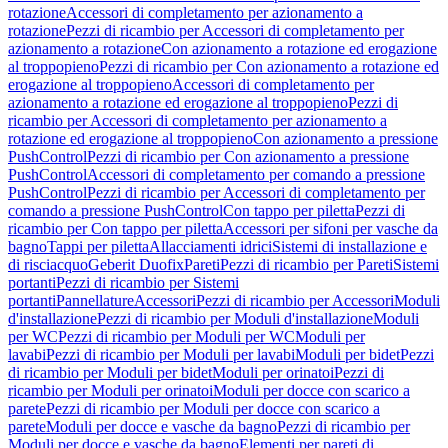
rotazione
Accessori di completamento per azionamento a
rotazione
Pezzi di ricambio per Accessori di completamento per
azionamento a rotazione
Con azionamento a rotazione ed erogazione
al troppopieno
Pezzi di ricambio per Con azionamento a rotazione ed
erogazione al troppopieno
Accessori di completamento per
azionamento a rotazione ed erogazione al troppopieno
Pezzi di
ricambio per Accessori di completamento per azionamento a
rotazione ed erogazione al troppopieno
Con azionamento a pressione
PushControl
Pezzi di ricambio per Con azionamento a pressione
PushControl
Accessori di completamento per comando a pressione
PushControl
Pezzi di ricambio per Accessori di completamento per
comando a pressione PushControl
Con tappo per piletta
Pezzi di
ricambio per Con tappo per piletta
Accessori per sifoni per vasche da
bagno
Tappi per piletta
Allacciamenti idrici
Sistemi di installazione e
di risciacquo
Geberit Duofix
Pareti
Pezzi di ricambio per Pareti
Sistemi
portanti
Pezzi di ricambio per Sistemi
portanti
Pannellature
Accessori
Pezzi di ricambio per Accessori
Moduli
d'installazione
Pezzi di ricambio per Moduli d'installazione
Moduli
per WC
Pezzi di ricambio per Moduli per WC
Moduli per
lavabi
Pezzi di ricambio per Moduli per lavabi
Moduli per bidet
Pezzi
di ricambio per Moduli per bidet
Moduli per orinatoi
Pezzi di
ricambio per Moduli per orinatoi
Moduli per docce con scarico a
parete
Pezzi di ricambio per Moduli per docce con scarico a
parete
Moduli per docce e vasche da bagno
Pezzi di ricambio per
Moduli per docce e vasche da bagno
Elementi per pareti di