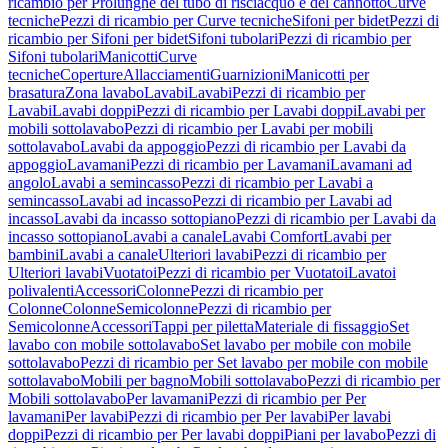
ricambio per Prolunghe del tubo di risciacquo e del cannotto
Curve
tecniche
Pezzi di ricambio per Curve tecniche
Sifoni per bidet
Pezzi di
ricambio per Sifoni per bidet
Sifoni tubolari
Pezzi di ricambio per
Sifoni tubolari
Manicotti
Curve
tecniche
Coperture
Allacciamenti
Guarnizioni
Manicotti per
brasatura
Zona lavabo
Lavabi
Lavabi
Pezzi di ricambio per
Lavabi
Lavabi doppi
Pezzi di ricambio per Lavabi doppi
Lavabi per
mobili sottolavabo
Pezzi di ricambio per Lavabi per mobili
sottolavabo
Lavabi da appoggio
Pezzi di ricambio per Lavabi da
appoggio
Lavamani
Pezzi di ricambio per Lavamani
Lavamani ad
angolo
Lavabi a semincasso
Pezzi di ricambio per Lavabi a
semincasso
Lavabi ad incasso
Pezzi di ricambio per Lavabi ad
incasso
Lavabi da incasso sottopiano
Pezzi di ricambio per Lavabi da
incasso sottopiano
Lavabi a canale
Lavabi Comfort
Lavabi per
bambini
Lavabi a canale
Ulteriori lavabi
Pezzi di ricambio per
Ulteriori lavabi
Vuotatoi
Pezzi di ricambio per Vuotatoi
Lavatoi
polivalenti
Accessori
Colonne
Pezzi di ricambio per
Colonne
Colonne
Semicolonne
Pezzi di ricambio per
Semicolonne
Accessori
Tappi per piletta
Materiale di fissaggio
Set
lavabo con mobile sottolavabo
Set lavabo per mobile con mobile
sottolavabo
Pezzi di ricambio per Set lavabo per mobile con mobile
sottolavabo
Mobili per bagno
Mobili sottolavabo
Pezzi di ricambio per
Mobili sottolavabo
Per lavamani
Pezzi di ricambio per Per
lavamani
Per lavabi
Pezzi di ricambio per Per lavabi
Per lavabi
doppi
Pezzi di ricambio per Per lavabi doppi
Piani per lavabo
Pezzi di