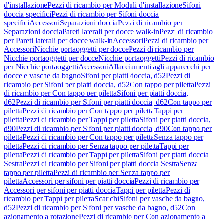
d'installazione
Pezzi di ricambio per Moduli d'installazione
Sifoni
doccia specifici
Pezzi di ricambio per Sifoni doccia
specifici
Accessori
Separazioni doccia
Pezzi di ricambio per
Separazioni doccia
Pareti laterali per docce walk-in
Pezzi di ricambio
per Pareti laterali per docce walk-in
Accessori
Pezzi di ricambio per
Accessori
Nicchie portaoggetti per docce
Pezzi di ricambio per
Nicchie portaoggetti per docce
Nicchie portaoggetti
Pezzi di ricambio
per Nicchie portaoggetti
Accessori
Allacciamenti agli apparecchi per
docce e vasche da bagno
Sifoni per piatti doccia, d52
Pezzi di
ricambio per Sifoni per piatti doccia, d52
Con tappo per piletta
Pezzi
di ricambio per Con tappo per piletta
Sifoni per piatti doccia,
d62
Pezzi di ricambio per Sifoni per piatti doccia, d62
Con tappo per
piletta
Pezzi di ricambio per Con tappo per piletta
Tappi per
piletta
Pezzi di ricambio per Tappi per piletta
Sifoni per piatti doccia,
d90
Pezzi di ricambio per Sifoni per piatti doccia, d90
Con tappo per
piletta
Pezzi di ricambio per Con tappo per piletta
Senza tappo per
piletta
Pezzi di ricambio per Senza tappo per piletta
Tappi per
piletta
Pezzi di ricambio per Tappi per piletta
Sifoni per piatti doccia
Sestra
Pezzi di ricambio per Sifoni per piatti doccia Sestra
Senza
tappo per piletta
Pezzi di ricambio per Senza tappo per
piletta
Accessori per sifoni per piatti doccia
Pezzi di ricambio per
Accessori per sifoni per piatti doccia
Tappi per piletta
Pezzi di
ricambio per Tappi per piletta
Scarichi
Sifoni per vasche da bagno,
d52
Pezzi di ricambio per Sifoni per vasche da bagno, d52
Con
azionamento a rotazione
Pezzi di ricambio per Con azionamento a