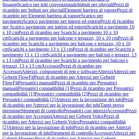
fissaggi
Scarico per tetti convenzionale
Imbuti per pluviali
Pezzi di
ricambio per Imbuti per pluviali
Elementi barriera al vapore
Pezzi di
ricambio per Elementi barriera al vapore
Scarico per
pavimento
Scarico pavimento per interni ed esterni
Pezzi di ricambio
per Scarico pavimento per interni ed esterni
Scarichi a pavimento 10
x 10 cm
Pezzi di ricambio per Scarichi a pavimento 10 x 10
cm
Scarichi a pavimento per balcone e terrazzo, 10 x 10 cm
Pezzi di
ricambio per Scarichi a pavimento per balcone e terrazzo, 10 x 10
cm
Scarichi a pavimento 13 x 13 cm
Pezzi di ricambio per Scarichi a
pavimento 13 x 13 cm
Scarichi a pavimento per balconi e terrazzi, 13
x 13 cm
Pezzi di ricambio per Scarichi a pavimento per balconi e
terrazzi, 13 x 13 cm
Accessori
Pezzi di ricambio per
Accessori
Attrezzi, componenti di rete e software
Attrezzi
Attrezzi per
Geberit FlowFit
Pezzi di ricambio per Attrezzi per Geberit
FlowFit
Pressatrici manuali
Pezzi di ricambio per Pressatrici
manuali
Pressatrici compatibilità [1]
Pezzi di ricambio per Pressatrici
compatibilità [1]
Pressatrici compatibilità [2]
Pezzi di ricambio per
Pressatrici compatibilità [2]
Attrezzi per la lavorazione dei tubi
Pezzi
di ricambio per Attrezzi per la lavorazione dei tubi
Tappi prova
pressione
Strumenti di controllo
Pressatrici con attrezzi
Accessori
Pezzi
di ricambio per Accessori
Attrezzi per Geberit Volex
Pezzi di
ricambio per Attrezzi per Geberit Volex
Pressatrici compatibilità
[2]
Attrezzi per la lavorazione di tubi
Pezzi di ricambio per Attrezzi
per la lavorazione di tubi
Strumenti di controllo
Accessori
Attrezzi per
Geberit Mapress
Pezzi di ricambio per Attrezzi per Geberit