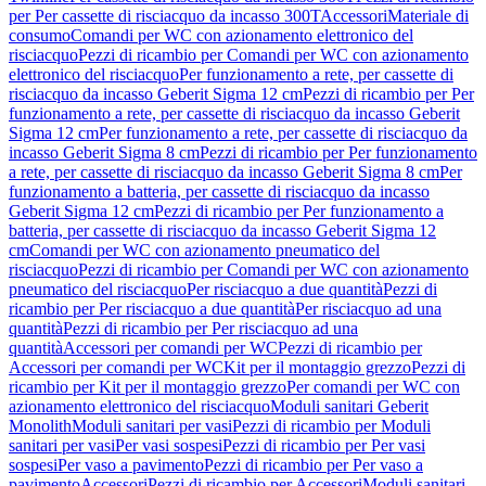
per Per cassette di risciacquo da incasso 300T
Accessori
Materiale di
consumo
Comandi per WC con azionamento elettronico del
risciacquo
Pezzi di ricambio per Comandi per WC con azionamento
elettronico del risciacquo
Per funzionamento a rete, per cassette di
risciacquo da incasso Geberit Sigma 12 cm
Pezzi di ricambio per Per
funzionamento a rete, per cassette di risciacquo da incasso Geberit
Sigma 12 cm
Per funzionamento a rete, per cassette di risciacquo da
incasso Geberit Sigma 8 cm
Pezzi di ricambio per Per funzionamento
a rete, per cassette di risciacquo da incasso Geberit Sigma 8 cm
Per
funzionamento a batteria, per cassette di risciacquo da incasso
Geberit Sigma 12 cm
Pezzi di ricambio per Per funzionamento a
batteria, per cassette di risciacquo da incasso Geberit Sigma 12
cm
Comandi per WC con azionamento pneumatico del
risciacquo
Pezzi di ricambio per Comandi per WC con azionamento
pneumatico del risciacquo
Per risciacquo a due quantità
Pezzi di
ricambio per Per risciacquo a due quantità
Per risciacquo ad una
quantità
Pezzi di ricambio per Per risciacquo ad una
quantità
Accessori per comandi per WC
Pezzi di ricambio per
Accessori per comandi per WC
Kit per il montaggio grezzo
Pezzi di
ricambio per Kit per il montaggio grezzo
Per comandi per WC con
azionamento elettronico del risciacquo
Moduli sanitari Geberit
Monolith
Moduli sanitari per vasi
Pezzi di ricambio per Moduli
sanitari per vasi
Per vasi sospesi
Pezzi di ricambio per Per vasi
sospesi
Per vaso a pavimento
Pezzi di ricambio per Per vaso a
pavimento
Accessori
Pezzi di ricambio per Accessori
Moduli sanitari