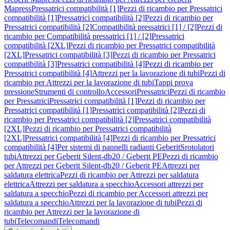
Mapress
Pressatrici compatibilità [1]
Pezzi di ricambio per Pressatrici
compatibilità [1]
Pressatrici compatibilità [2]
Pezzi di ricambio per
Pressatrici compatibilità [2]
Compatibilità pressatrici [1] / [2]
Pezzi di
ricambio per Compatibilità pressatrici [1] / [2]
Pressatrici
compatibilità [2XL]
Pezzi di ricambio per Pressatrici compatibilità
[2XL]
Pressatrici compatibilità [3]
Pezzi di ricambio per Pressatrici
compatibilità [3]
Pressatrici compatibilità [4]
Pezzi di ricambio per
Pressatrici compatibilità [4]
Attrezzi per la lavorazione di tubi
Pezzi di
ricambio per Attrezzi per la lavorazione di tubi
Tappi prova
pressione
Strumenti di controllo
Accessori
Pressatrici
Pezzi di ricambio
per Pressatrici
Pressatrici compatibilità [1]
Pezzi di ricambio per
Pressatrici compatibilità [1]
Pressatrici compatibilità [2]
Pezzi di
ricambio per Pressatrici compatibilità [2]
Pressatrici compatibilità
[2XL]
Pezzi di ricambio per Pressatrici compatibilità
[2XL]
Pressatrici compatibilità [4]
Pezzi di ricambio per Pressatrici
compatibilità [4]
Per sistemi di pannelli radianti Geberit
Srotolatori
tubi
Attrezzi per Geberit Silent-db20 / Geberit PE
Pezzi di ricambio
per Attrezzi per Geberit Silent-db20 / Geberit PE
Attrezzi per
saldatura elettrica
Pezzi di ricambio per Attrezzi per saldatura
elettrica
Attrezzi per saldatura a specchio
Accessori attrezzi per
saldatura a specchio
Pezzi di ricambio per Accessori attrezzi per
saldatura a specchio
Attrezzi per la lavorazione di tubi
Pezzi di
ricambio per Attrezzi per la lavorazione di
tubi
Telecomandi
Telecomandi