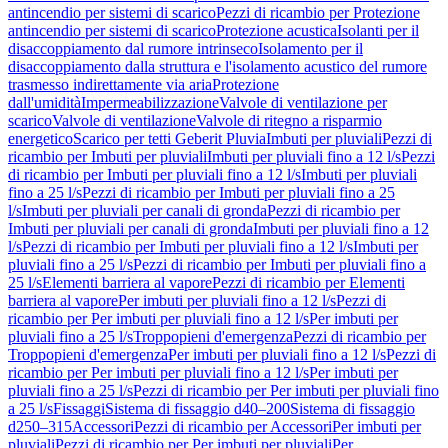
antincendio per sistemi di scarico
Pezzi di ricambio per Protezione
antincendio per sistemi di scarico
Protezione acustica
Isolanti per il
disaccoppiamento dal rumore intrinseco
Isolamento per il
disaccoppiamento dalla struttura e l'isolamento acustico del rumore
trasmesso indirettamente via aria
Protezione
dall'umidità
Impermeabilizzazione
Valvole di ventilazione per
scarico
Valvole di ventilazione
Valvole di ritegno a risparmio
energetico
Scarico per tetti Geberit Pluvia
Imbuti per pluviali
Pezzi di
ricambio per Imbuti per pluviali
Imbuti per pluviali fino a 12 l/s
Pezzi
di ricambio per Imbuti per pluviali fino a 12 l/s
Imbuti per pluviali
fino a 25 l/s
Pezzi di ricambio per Imbuti per pluviali fino a 25
l/s
Imbuti per pluviali per canali di gronda
Pezzi di ricambio per
Imbuti per pluviali per canali di gronda
Imbuti per pluviali fino a 12
l/s
Pezzi di ricambio per Imbuti per pluviali fino a 12 l/s
Imbuti per
pluviali fino a 25 l/s
Pezzi di ricambio per Imbuti per pluviali fino a
25 l/s
Elementi barriera al vapore
Pezzi di ricambio per Elementi
barriera al vapore
Per imbuti per pluviali fino a 12 l/s
Pezzi di
ricambio per Per imbuti per pluviali fino a 12 l/s
Per imbuti per
pluviali fino a 25 l/s
Troppopieni d'emergenza
Pezzi di ricambio per
Troppopieni d'emergenza
Per imbuti per pluviali fino a 12 l/s
Pezzi di
ricambio per Per imbuti per pluviali fino a 12 l/s
Per imbuti per
pluviali fino a 25 l/s
Pezzi di ricambio per Per imbuti per pluviali fino
a 25 l/s
Fissaggi
Sistema di fissaggio d40–200
Sistema di fissaggio
d250–315
Accessori
Pezzi di ricambio per Accessori
Per imbuti per
pluviali
Pezzi di ricambio per Per imbuti per pluviali
Per