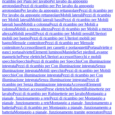
ricambio per Piani per lavabo
Per lavabo da appoggio
arrotondato
Pezzi di ricambio per Per lavabo da appoggio
arrotondato
Per lavabo da appoggio rettangolare
Pezzi di ricambio per
Per lavabo da appoggio rettangolare
Mobili laterali
Pezzi di ricambio
per Mobili laterali
Mobili laterali bassi
Pezzi di ricambio per Mobili
laterali bassi
Mobili a colonna
Pezzi di ricambio per Mobili a
colonna
Mobili a mezza altezza
Pezzi di ricambio per Mobili a mezza
altezza
Mobili pensili
Pezzi di ricambio per Mobili pensili
Ulteriori
mobili per bagno
Pezzi di ricambio per Ulteriori mobili per
bagno
Mensole contenitore
Pezzi di ricambio per Mensole
contenitore
Accessori
Inserti per cassetti e portaoggetti
Portasalviette e
ganci portasalviette
Elementi luminosi
Maniglie
Set piedini
Lavagne
magnetiche
Prese elettriche
Ulteriori accessori
Specchi e mobili
specchio
Specchio
Pezzi di ricambio per Specchio
Con illuminazione
integrata
Pezzi di ricambio per Con illuminazione integrata
Senza
illuminazione integrata
Mobili specchio
Pezzi di ricambio per Mobili
specchio
Con illuminazione integrata
Pezzi di ricambio per Con
illuminazione integrata
Senza illuminazione integrata
Pezzi di
ricambio per Senza illuminazione integrata
Accessori
Elementi
luminosi
Ulteriori accessori
Prese elettriche
Rubinetti
Rubinetterie per
lavabo
Pezzi di ricambio per Rubinetterie per lavabo
Montaggio a
pianale, funzionamento a rete
Pezzi di ricambio per Montaggio a
pianale, funzionamento a rete
Montaggio a pianale, funzionamento a
batteria
Pezzi di ricambio per Montaggio a pianale, funzionamento a
batteria
Montaggio a pianale, funzionamento tramite generatore
Pezzi