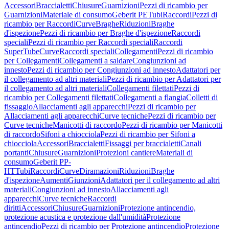
Accessori
Braccialetti
Chiusure
Guarnizioni
Pezzi di ricambio per
Guarnizioni
Materiale di consumo
Geberit PE
Tubi
Raccordi
Pezzi di
ricambio per Raccordi
Curve
Braghe
Riduzioni
Braghe
d'ispezione
Pezzi di ricambio per Braghe d'ispezione
Raccordi
speciali
Pezzi di ricambio per Raccordi speciali
Raccordi
SuperTube
Curve
Raccordi speciali
Collegamenti
Pezzi di ricambio
per Collegamenti
Collegamenti a saldare
Congiunzioni ad
innesto
Pezzi di ricambio per Congiunzioni ad innesto
Adattatori per
il collegamento ad altri materiali
Pezzi di ricambio per Adattatori per
il collegamento ad altri materiali
Collegamenti filettati
Pezzi di
ricambio per Collegamenti filettati
Collegamenti a flangia
Colletti di
fissaggio
Allacciamenti agli apparecchi
Pezzi di ricambio per
Allacciamenti agli apparecchi
Curve tecniche
Pezzi di ricambio per
Curve tecniche
Manicotti di raccordo
Pezzi di ricambio per Manicotti
di raccordo
Sifoni a chiocciola
Pezzi di ricambio per Sifoni a
chiocciola
Accessori
Braccialetti
Fissaggi per braccialetti
Canali
portanti
Chiusure
Guarnizioni
Protezioni cantiere
Materiali di
consumo
Geberit PP-
HT
Tubi
Raccordi
Curve
Diramazioni
Riduzioni
Braghe
d'ispezione
Aumenti
Giunzioni
Adattatori per il collegamento ad altri
materiali
Congiunzioni ad innesto
Allacciamenti agli
apparecchi
Curve tecniche
Raccordi
diritti
Accessori
Chiusure
Guarnizioni
Protezione antincendio,
protezione acustica e protezione dall'umidità
Protezione
antincendio
Pezzi di ricambio per Protezione antincendio
Protezione