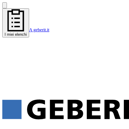
A geberit.it
I miei elenchi