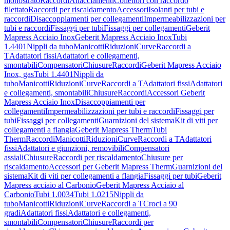
monostrato
Raccordi
Allacciamenti
Collettori con raccordo
filettato
Raccordi per riscaldamento
Accessori
Isolanti per tubi e
raccordi
Disaccoppiamenti per collegamenti
Impermeabilizzazioni per
tubi e raccordi
Fissaggi per tubi
Fissaggi per collegamenti
Geberit
Mapress Acciaio Inox
Geberit Mapress Acciaio Inox
Tubi
1.4401
Nippli da tubo
Manicotti
Riduzioni
Curve
Raccordi a
T
Adattatori fissi
Adattatori e collegamenti,
smontabili
Compensatori
Chiusure
Raccordi
Geberit Mapress Acciaio
Inox, gas
Tubi 1.4401
Nippli da
tubo
Manicotti
Riduzioni
Curve
Raccordi a T
Adattatori fissi
Adattatori
e collegamenti, smontabili
Chiusure
Raccordi
Accessori Geberit
Mapress Acciaio Inox
Disaccoppiamenti per
collegamenti
Impermeabilizzazioni per tubi e raccordi
Fissaggi per
tubi
Fissaggi per collegamenti
Guarnizioni del sistema
Kit di viti per
collegamenti a flangia
Geberit Mapress Therm
Tubi
Therm
Raccordi
Manicotti
Riduzioni
Curve
Raccordi a T
Adattatori
fissi
Adattatori e giunzioni, removibili
Compensatori
assiali
Chiusure
Raccordi per riscaldamento
Chiusure per
riscaldamento
Accessori per Geberit Mapress Therm
Guarnizioni del
sistema
Kit di viti per collegamenti a flangia
Fissaggi per tubi
Geberit
Mapress acciaio al Carbonio
Geberit Mapress Acciaio al
Carbonio
Tubi 1.0034
Tubi 1.0215
Nippli da
tubo
Manicotti
Riduzioni
Curve
Raccordi a T
Croci a 90
gradi
Adattatori fissi
Adattatori e collegamenti,
smontabili
Compensatori
Chiusure
Raccordi per