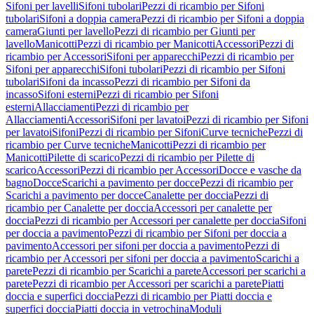
Sifoni per lavelli
Sifoni tubolari
Pezzi di ricambio per Sifoni
tubolari
Sifoni a doppia camera
Pezzi di ricambio per Sifoni a doppia
camera
Giunti per lavello
Pezzi di ricambio per Giunti per
lavello
Manicotti
Pezzi di ricambio per Manicotti
Accessori
Pezzi di
ricambio per Accessori
Sifoni per apparecchi
Pezzi di ricambio per
Sifoni per apparecchi
Sifoni tubolari
Pezzi di ricambio per Sifoni
tubolari
Sifoni da incasso
Pezzi di ricambio per Sifoni da
incasso
Sifoni esterni
Pezzi di ricambio per Sifoni
esterni
Allacciamenti
Pezzi di ricambio per
Allacciamenti
Accessori
Sifoni per lavatoi
Pezzi di ricambio per Sifoni
per lavatoi
Sifoni
Pezzi di ricambio per Sifoni
Curve tecniche
Pezzi di
ricambio per Curve tecniche
Manicotti
Pezzi di ricambio per
Manicotti
Pilette di scarico
Pezzi di ricambio per Pilette di
scarico
Accessori
Pezzi di ricambio per Accessori
Docce e vasche da
bagno
Docce
Scarichi a pavimento per docce
Pezzi di ricambio per
Scarichi a pavimento per docce
Canalette per doccia
Pezzi di
ricambio per Canalette per doccia
Accessori per canalette per
doccia
Pezzi di ricambio per Accessori per canalette per doccia
Sifoni
per doccia a pavimento
Pezzi di ricambio per Sifoni per doccia a
pavimento
Accessori per sifoni per doccia a pavimento
Pezzi di
ricambio per Accessori per sifoni per doccia a pavimento
Scarichi a
parete
Pezzi di ricambio per Scarichi a parete
Accessori per scarichi a
parete
Pezzi di ricambio per Accessori per scarichi a parete
Piatti
doccia e superfici doccia
Pezzi di ricambio per Piatti doccia e
superfici doccia
Piatti doccia in vetrochina
Moduli