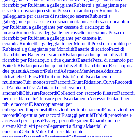
ricambio per Rubinetti a galleggiante
Rubinetti a galleggiante per
cassette di risciacquo esterne
Pezzi di ricambio per Rubinetti a
galleggiante per cassette di risciacquo esterne
Rubinetti a
galleggiante per cassette di risciacquo da incasso
Pezzi di ricambio
per Rubinetti a galleggiante per cassette di risciacquo da
incasso
Rubinetti a galleggiante per cassette in ceramica
Pezzi di
ricambio per Rubinetti a galleggiante per cassette in
ceramica
Rubinetti a galleggiante per Monolith
Pezzi di ricambio per
Rubinetti a galleggiante per Monolith
Batterie di scarico
Pezzi di
ricambio per Batterie di scarico
Risciacquo a due quantità
Pezzi di
ricambio per Risciacquo a due quantità
Batterie
Pezzi di ricambio per
Batterie
Risciacquo a due quantità
Pezzi di ricambio per Risciacquo a
due quantità
Accessori
Pulsanti
Adattatori
Membrane
Adduzione
idrica
Geberit FlowFit
Tubi multistrato
Tubi riscaldamento
multistrato
Tubi monostrato
Raccordi
Giunti
Riduzioni
Curve
Raccordi
a T
Adattatori fissi
Adattatori e collegamenti,
smontabili
Chiusure
Raccordi
Collettori con raccordo filettato
Raccordi
per riscaldamento
Chiusure per riscaldamento
Accessori
Isolanti per
tubi e raccordi
Disaccoppiamenti per
collegamenti
Impermeabilizzazioni per tubi e raccordi
Guarnizioni per
raccordi
Copertura per raccordi
Fissaggi per tubi
Tubi di protezione e
accessori per la posa
Fissaggi per collegamenti
Guarnizioni del
sistema
Kit di viti per collegamenti a flangia
Materiali di
consumo
Geberit Volex
Tubi riscaldamento