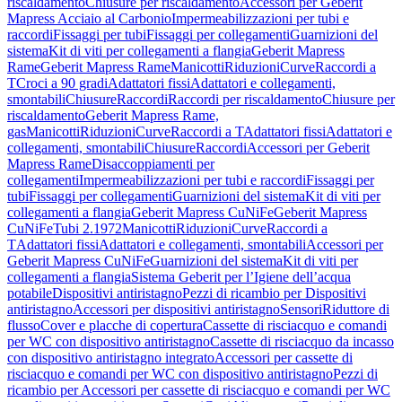
riscaldamento
Chiusure per riscaldamento
Accessori per Geberit
Mapress Acciaio al Carbonio
Impermeabilizzazioni per tubi e
raccordi
Fissaggi per tubi
Fissaggi per collegamenti
Guarnizioni del
sistema
Kit di viti per collegamenti a flangia
Geberit Mapress
Rame
Geberit Mapress Rame
Manicotti
Riduzioni
Curve
Raccordi a
T
Croci a 90 gradi
Adattatori fissi
Adattatori e collegamenti,
smontabili
Chiusure
Raccordi
Raccordi per riscaldamento
Chiusure per
riscaldamento
Geberit Mapress Rame,
gas
Manicotti
Riduzioni
Curve
Raccordi a T
Adattatori fissi
Adattatori e
collegamenti, smontabili
Chiusure
Raccordi
Accessori per Geberit
Mapress Rame
Disaccoppiamenti per
collegamenti
Impermeabilizzazioni per tubi e raccordi
Fissaggi per
tubi
Fissaggi per collegamenti
Guarnizioni del sistema
Kit di viti per
collegamenti a flangia
Geberit Mapress CuNiFe
Geberit Mapress
CuNiFe
Tubi 2.1972
Manicotti
Riduzioni
Curve
Raccordi a
T
Adattatori fissi
Adattatori e collegamenti, smontabili
Accessori per
Geberit Mapress CuNiFe
Guarnizioni del sistema
Kit di viti per
collegamenti a flangia
Sistema Geberit per l’Igiene dell’acqua
potabile
Dispositivi antiristagno
Pezzi di ricambio per Dispositivi
antiristagno
Accessori per dispositivi antiristagno
Sensori
Riduttore di
flusso
Cover e placche di copertura
Cassette di risciacquo e comandi
per WC con dispositivo antiristagno
Cassette di risciacquo da incasso
con dispositivo antiristagno integrato
Accessori per cassette di
risciacquo e comandi per WC con dispositivo antiristagno
Pezzi di
ricambio per Accessori per cassette di risciacquo e comandi per WC