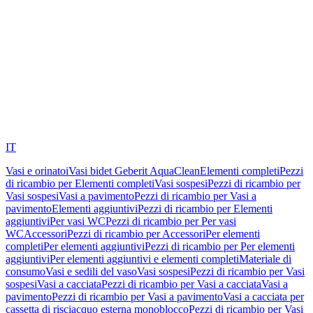
IT
Vasi e orinatoi
Vasi bidet Geberit AquaClean
Elementi completi
Pezzi
di ricambio per Elementi completi
Vasi sospesi
Pezzi di ricambio per
Vasi sospesi
Vasi a pavimento
Pezzi di ricambio per Vasi a
pavimento
Elementi aggiuntivi
Pezzi di ricambio per Elementi
aggiuntivi
Per vasi WC
Pezzi di ricambio per Per vasi
WC
Accessori
Pezzi di ricambio per Accessori
Per elementi
completi
Per elementi aggiuntivi
Pezzi di ricambio per Per elementi
aggiuntivi
Per elementi aggiuntivi e elementi completi
Materiale di
consumo
Vasi e sedili del vaso
Vasi sospesi
Pezzi di ricambio per Vasi
sospesi
Vasi a cacciata
Pezzi di ricambio per Vasi a cacciata
Vasi a
pavimento
Pezzi di ricambio per Vasi a pavimento
Vasi a cacciata per
cassetta di risciacquo esterna monoblocco
Pezzi di ricambio per Vasi