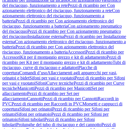
ricambio per Installazione da incasso
Con azionamento elettronico
del risciacquo, funzionamento a rete
Pezzi di ricambio per Con
azionamento elettronico del risciacquo, funzionamento a rete
Con
azionamento elettronico del risciacquo, funzionamento a
batteria
Pezzi di ricambio per Con azionamento elettronico del
risciacquo, funzionamento a batteria
Con azionamento pneumatico
del risciacquo
Pezzi di ricambio per Con azionamento pneumatico
del risciacquo
Installazione esterna
Pezzi di ricambio per Installazione
esterna
Con azionamento elettronico del risciacquo, funzionamento a
batteria
Pezzi di ricambio per Con azionamento elettronico del
risciacquo, funzionamento a batteria
Accessori
Pezzi di ricambio per
Accessori
Kit per il montaggio grezzo e kit di adattamento
Pezzi di
ricambio per Kit per il montaggio grezzo e kit di adattamento
Tubi di
risciacquo, curve di risciacquo e adattatori
Placche di
copertura
Comandi d’uso
Allacciamenti agli apparecchi per vasi,
orinatoi e bidet
Sifoni per vasi e vuotatoi
Pezzi di ricambio per Sifoni
per vasi e vuotatoi
Sifoni
Curve tecniche
Pezzi di ricambio per Curve
tecniche
Manicotti
Pezzi di ricambio per Manicotti
Set per
allacciamento
Pezzi di ricambio per Set per
allacciamento
Cannotti
Pezzi di ricambio per Cannotti
Raccordi in
PVC
Pezzi di ricambio per Raccordi in PVC
Morsetti e cappucci di
copertura
Sifoni per orinatoi
Pezzi di ricambio per Sifoni per
orinatoi
Sifoni per orinatoio
Pezzi di ricambio per Sifoni per
orinatoio
Sifoni tubolari
Pezzi di ricambio per Sifoni
tubolari
Prolunghe del tubo di risciacquo e del cannotto
Pezzi di