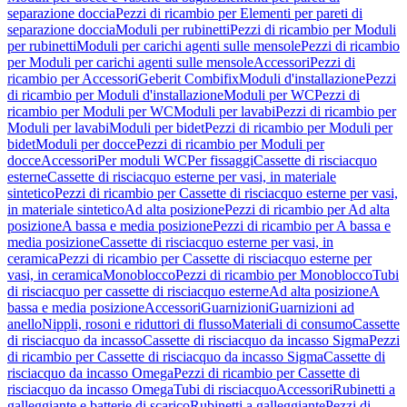
separazione doccia
Pezzi di ricambio per Elementi per pareti di
separazione doccia
Moduli per rubinetti
Pezzi di ricambio per Moduli
per rubinetti
Moduli per carichi agenti sulle mensole
Pezzi di ricambio
per Moduli per carichi agenti sulle mensole
Accessori
Pezzi di
ricambio per Accessori
Geberit Combifix
Moduli d'installazione
Pezzi
di ricambio per Moduli d'installazione
Moduli per WC
Pezzi di
ricambio per Moduli per WC
Moduli per lavabi
Pezzi di ricambio per
Moduli per lavabi
Moduli per bidet
Pezzi di ricambio per Moduli per
bidet
Moduli per docce
Pezzi di ricambio per Moduli per
docce
Accessori
Per moduli WC
Per fissaggi
Cassette di risciacquo
esterne
Cassette di risciacquo esterne per vasi, in materiale
sintetico
Pezzi di ricambio per Cassette di risciacquo esterne per vasi,
in materiale sintetico
Ad alta posizione
Pezzi di ricambio per Ad alta
posizione
A bassa e media posizione
Pezzi di ricambio per A bassa e
media posizione
Cassette di risciacquo esterne per vasi, in
ceramica
Pezzi di ricambio per Cassette di risciacquo esterne per
vasi, in ceramica
Monoblocco
Pezzi di ricambio per Monoblocco
Tubi
di risciacquo per cassette di risciacquo esterne
Ad alta posizione
A
bassa e media posizione
Accessori
Guarnizioni
Guarnizioni ad
anello
Nippli, rosoni e riduttori di flusso
Materiali di consumo
Cassette
di risciacquo da incasso
Cassette di risciacquo da incasso Sigma
Pezzi
di ricambio per Cassette di risciacquo da incasso Sigma
Cassette di
risciacquo da incasso Omega
Pezzi di ricambio per Cassette di
risciacquo da incasso Omega
Tubi di risciacquo
Accessori
Rubinetti a
galleggiante e batterie di scarico
Rubinetti a galleggiante
Pezzi di