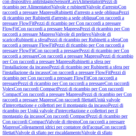
con dispositivo antiristagno
Sensori
Cavi
Alimentatori
Pezzi di
ricambio per Alimentatori
Valvole e rubinetti
Valvole d'arresto
Con
raccordi a pressare Mapress
Rubinetti d'arresto a sede obliqua
Pezzi
di ricambio per Rubinetti d'arresto a sede obliqua
Con raccordi a
pressare FlowFit
Pezzi di ricambio per Con raccordi a pressare
FlowFit
Con raccordi a pressare Mapress
Pezzi di ricambio per Con
raccordi a pressare Mapress
Valvole di prelievo
Valvole di
scarico
Rubinetti a sfera
Pezzi di ricambio per Rubinetti a sfera
Con
raccordi a pressare FlowFit
Pezzi di ricambio per Con raccordi a
pressare FlowFit
Con raccordi a pressare
Pezzi di ricambio per Con
raccordi a pressare
Con raccordi a pressare Mapress
Pezzi di ricambio
per Con raccordi a pressare Mapress
Rubinetti a sfera per
l'installazione da incasso
Pezzi di ricambio per Rubinetti a sfera per
l'installazione da incasso
Con raccordi a pressare FlowFit
Pezzi di
ricambio per Con raccordi a pressare FlowFit
Con raccordi a
pressare
Pezzi di ricambio per Con raccordi a pressare
Con raccordi
Volex
Con raccordi Compact
Pezzi di ricambio per Con raccordi
Compact
Con raccordi a pressare Mapress
Pezzi di ricambio per Con
raccordi a pressare Mapress
Con raccordi filettati
Unità valvole
d'intercettazione e collettori per il montaggio da incasso
Pezzi di
ricambio per Unità valvole d'intercettazione e collettori per il
montaggio da incasso
Con raccordi Compact
Pezzi di ricambio per
Con raccordi Compact
Valvole di ritegno
Con raccordi a pressare
Mapress
Collegamenti idrici per contatore dell'acqua
Con raccordi
filettati
Valvole di sfiato per riscaldamento
Valvole di sfiato