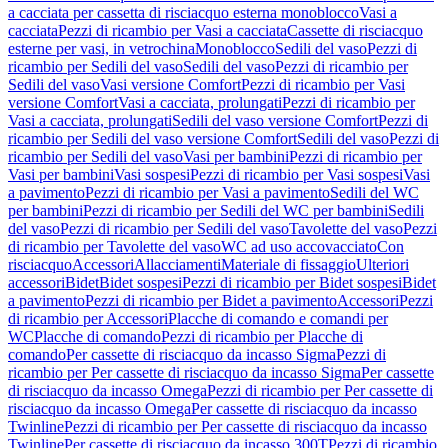
a cacciata per cassetta di risciacquo esterna monoblocco
Vasi a
cacciata
Pezzi di ricambio per Vasi a cacciata
Cassette di risciacquo
esterne per vasi, in vetrochina
Monoblocco
Sedili del vaso
Pezzi di
ricambio per Sedili del vaso
Sedili del vaso
Pezzi di ricambio per
Sedili del vaso
Vasi versione Comfort
Pezzi di ricambio per Vasi
versione Comfort
Vasi a cacciata, prolungati
Pezzi di ricambio per
Vasi a cacciata, prolungati
Sedili del vaso versione Comfort
Pezzi di
ricambio per Sedili del vaso versione Comfort
Sedili del vaso
Pezzi di
ricambio per Sedili del vaso
Vasi per bambini
Pezzi di ricambio per
Vasi per bambini
Vasi sospesi
Pezzi di ricambio per Vasi sospesi
Vasi
a pavimento
Pezzi di ricambio per Vasi a pavimento
Sedili del WC
per bambini
Pezzi di ricambio per Sedili del WC per bambini
Sedili
del vaso
Pezzi di ricambio per Sedili del vaso
Tavolette del vaso
Pezzi
di ricambio per Tavolette del vaso
WC ad uso accovacciato
Con
risciacquo
Accessori
Allacciamenti
Materiale di fissaggio
Ulteriori
accessori
Bidet
Bidet sospesi
Pezzi di ricambio per Bidet sospesi
Bidet
a pavimento
Pezzi di ricambio per Bidet a pavimento
Accessori
Pezzi
di ricambio per Accessori
Placche di comando e comandi per
WC
Placche di comando
Pezzi di ricambio per Placche di
comando
Per cassette di risciacquo da incasso Sigma
Pezzi di
ricambio per Per cassette di risciacquo da incasso Sigma
Per cassette
di risciacquo da incasso Omega
Pezzi di ricambio per Per cassette di
risciacquo da incasso Omega
Per cassette di risciacquo da incasso
Twinline
Pezzi di ricambio per Per cassette di risciacquo da incasso
Twinline
Per cassette di risciacquo da incasso 300T
Pezzi di ricambio