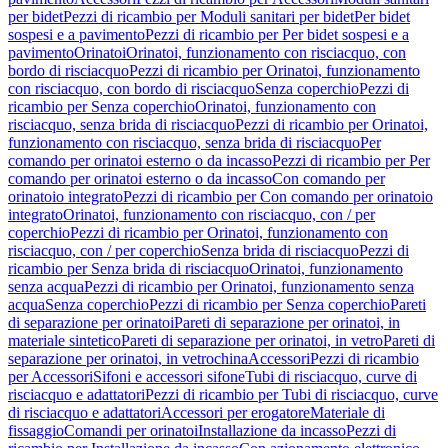
per bidet
Pezzi di ricambio per Moduli sanitari per bidet
Per bidet
sospesi e a pavimento
Pezzi di ricambio per Per bidet sospesi e a
pavimento
Orinatoi
Orinatoi, funzionamento con risciacquo, con
bordo di risciacquo
Pezzi di ricambio per Orinatoi, funzionamento
con risciacquo, con bordo di risciacquo
Senza coperchio
Pezzi di
ricambio per Senza coperchio
Orinatoi, funzionamento con
risciacquo, senza brida di risciacquo
Pezzi di ricambio per Orinatoi,
funzionamento con risciacquo, senza brida di risciacquo
Per
comando per orinatoi esterno o da incasso
Pezzi di ricambio per Per
comando per orinatoi esterno o da incasso
Con comando per
orinatoio integrato
Pezzi di ricambio per Con comando per orinatoio
integrato
Orinatoi, funzionamento con risciacquo, con / per
coperchio
Pezzi di ricambio per Orinatoi, funzionamento con
risciacquo, con / per coperchio
Senza brida di risciacquo
Pezzi di
ricambio per Senza brida di risciacquo
Orinatoi, funzionamento
senza acqua
Pezzi di ricambio per Orinatoi, funzionamento senza
acqua
Senza coperchio
Pezzi di ricambio per Senza coperchio
Pareti
di separazione per orinatoi
Pareti di separazione per orinatoi, in
materiale sintetico
Pareti di separazione per orinatoi, in vetro
Pareti di
separazione per orinatoi, in vetrochina
Accessori
Pezzi di ricambio
per Accessori
Sifoni e accessori sifone
Tubi di risciacquo, curve di
risciacquo e adattatori
Pezzi di ricambio per Tubi di risciacquo, curve
di risciacquo e adattatori
Accessori per erogatore
Materiale di
fissaggio
Comandi per orinatoi
Installazione da incasso
Pezzi di