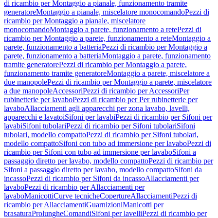
di ricambio per Montaggio a pianale, funzionamento tramite
generatore
Montaggio a pianale, miscelatore monocomando
Pezzi di
ricambio per Montaggio a pianale, miscelatore
monocomando
Montaggio a parete, funzionamento a rete
Pezzi di
ricambio per Montaggio a parete, funzionamento a rete
Montaggio a
parete, funzionamento a batteria
Pezzi di ricambio per Montaggio a
parete, funzionamento a batteria
Montaggio a parete, funzionamento
tramite generatore
Pezzi di ricambio per Montaggio a parete,
funzionamento tramite generatore
Montaggio a parete, miscelatore a
due manopole
Pezzi di ricambio per Montaggio a parete, miscelatore
a due manopole
Accessori
Pezzi di ricambio per Accessori
Per
rubinetterie per lavabo
Pezzi di ricambio per Per rubinetterie per
lavabo
Allacciamenti agli apparecchi per zona lavabo, lavelli,
apparecchi e lavatoi
Sifoni per lavabi
Pezzi di ricambio per Sifoni per
lavabi
Sifoni tubolari
Pezzi di ricambio per Sifoni tubolari
Sifoni
tubolari, modello compatto
Pezzi di ricambio per Sifoni tubolari,
modello compatto
Sifoni con tubo ad immersione per lavabo
Pezzi di
ricambio per Sifoni con tubo ad immersione per lavabo
Sifoni a
passaggio diretto per lavabo, modello compatto
Pezzi di ricambio per
Sifoni a passaggio diretto per lavabo, modello compatto
Sifoni da
incasso
Pezzi di ricambio per Sifoni da incasso
Allacciamenti per
lavabo
Pezzi di ricambio per Allacciamenti per
lavabo
Manicotti
Curve tecniche
Coperture
Allacciamenti
Pezzi di
ricambio per Allacciamenti
Guarnizioni
Manicotti per
brasatura
Prolunghe
Comandi
Sifoni per lavelli
Pezzi di ricambio per