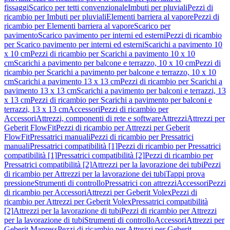
fissaggi
Scarico per tetti convenzionale
Imbuti per pluviali
Pezzi di
ricambio per Imbuti per pluviali
Elementi barriera al vapore
Pezzi di
ricambio per Elementi barriera al vapore
Scarico per
pavimento
Scarico pavimento per interni ed esterni
Pezzi di ricambio
per Scarico pavimento per interni ed esterni
Scarichi a pavimento 10
x 10 cm
Pezzi di ricambio per Scarichi a pavimento 10 x 10
cm
Scarichi a pavimento per balcone e terrazzo, 10 x 10 cm
Pezzi di
ricambio per Scarichi a pavimento per balcone e terrazzo, 10 x 10
cm
Scarichi a pavimento 13 x 13 cm
Pezzi di ricambio per Scarichi a
pavimento 13 x 13 cm
Scarichi a pavimento per balconi e terrazzi, 13
x 13 cm
Pezzi di ricambio per Scarichi a pavimento per balconi e
terrazzi, 13 x 13 cm
Accessori
Pezzi di ricambio per
Accessori
Attrezzi, componenti di rete e software
Attrezzi
Attrezzi per
Geberit FlowFit
Pezzi di ricambio per Attrezzi per Geberit
FlowFit
Pressatrici manuali
Pezzi di ricambio per Pressatrici
manuali
Pressatrici compatibilità [1]
Pezzi di ricambio per Pressatrici
compatibilità [1]
Pressatrici compatibilità [2]
Pezzi di ricambio per
Pressatrici compatibilità [2]
Attrezzi per la lavorazione dei tubi
Pezzi
di ricambio per Attrezzi per la lavorazione dei tubi
Tappi prova
pressione
Strumenti di controllo
Pressatrici con attrezzi
Accessori
Pezzi
di ricambio per Accessori
Attrezzi per Geberit Volex
Pezzi di
ricambio per Attrezzi per Geberit Volex
Pressatrici compatibilità
[2]
Attrezzi per la lavorazione di tubi
Pezzi di ricambio per Attrezzi
per la lavorazione di tubi
Strumenti di controllo
Accessori
Attrezzi per
Geberit Mapress
Pezzi di ricambio per Attrezzi per Geberit