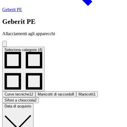
Geberit PE
Geberit PE
Allacciamenti agli apparecchi
Seleziona categorie (4)
Curve tecniche
12
Manicotti di raccordo
8
Manicotti
1
Sifoni a chiocciola
2
Data di acquisto