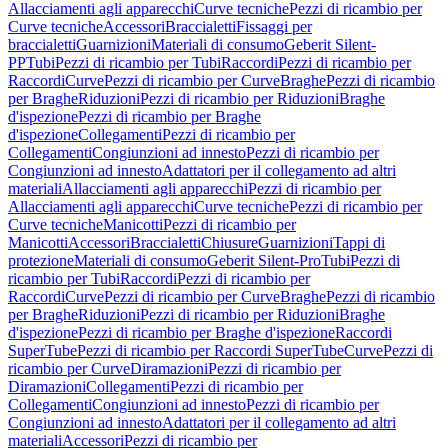
Allacciamenti agli apparecchi
Curve tecniche
Pezzi di ricambio per
Curve tecniche
Accessori
Braccialetti
Fissaggi per
braccialetti
Guarnizioni
Materiali di consumo
Geberit Silent-
PP
Tubi
Pezzi di ricambio per Tubi
Raccordi
Pezzi di ricambio per
Raccordi
Curve
Pezzi di ricambio per Curve
Braghe
Pezzi di ricambio
per Braghe
Riduzioni
Pezzi di ricambio per Riduzioni
Braghe
d'ispezione
Pezzi di ricambio per Braghe
d'ispezione
Collegamenti
Pezzi di ricambio per
Collegamenti
Congiunzioni ad innesto
Pezzi di ricambio per
Congiunzioni ad innesto
Adattatori per il collegamento ad altri
materiali
Allacciamenti agli apparecchi
Pezzi di ricambio per
Allacciamenti agli apparecchi
Curve tecniche
Pezzi di ricambio per
Curve tecniche
Manicotti
Pezzi di ricambio per
Manicotti
Accessori
Braccialetti
Chiusure
Guarnizioni
Tappi di
protezione
Materiali di consumo
Geberit Silent-Pro
Tubi
Pezzi di
ricambio per Tubi
Raccordi
Pezzi di ricambio per
Raccordi
Curve
Pezzi di ricambio per Curve
Braghe
Pezzi di ricambio
per Braghe
Riduzioni
Pezzi di ricambio per Riduzioni
Braghe
d'ispezione
Pezzi di ricambio per Braghe d'ispezione
Raccordi
SuperTube
Pezzi di ricambio per Raccordi SuperTube
Curve
Pezzi di
ricambio per Curve
Diramazioni
Pezzi di ricambio per
Diramazioni
Collegamenti
Pezzi di ricambio per
Collegamenti
Congiunzioni ad innesto
Pezzi di ricambio per
Congiunzioni ad innesto
Adattatori per il collegamento ad altri
materiali
Accessori
Pezzi di ricambio per