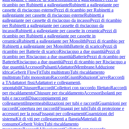
ricambio per Rubinetti a galleggiante
Rubinetti a galleggiante per
cassette di risciacquo esterne
Pezzi di ricambio per Rubinetti a
galleggiante per cassette di risciacquo esterne
Rubinetti a
galleggiante per cassette di risciacquo da incasso
Pezzi di ricambio
per Rubinetti a galleggiante per cassette di risciacquo da
incasso
Rubinetti a galleggiante per cassette in ceramica
Pezzi di
ricambio per Rubinetti a galleggiante per cassette in
ceramica
Rubinetti a galleggiante per Monolith
Pezzi di ricambio per
Rubinetti a galleggiante per Monolith
Batterie di scarico
Pezzi di
ricambio per Batterie di scarico
Risciacquo a due quantità
Pezzi di
ricambio per Risciacquo a due quantità
Batterie
Pezzi di ricambio per
Batterie
Risciacquo a due quantità
Pezzi di ricambio per Risciacquo a
due quantità
Accessori
Pulsanti
Adattatori
Membrane
Adduzione
idrica
Geberit FlowFit
Tubi multistrato
Tubi riscaldamento
multistrato
Tubi monostrato
Raccordi
Giunti
Riduzioni
Curve
Raccordi
a T
Adattatori fissi
Adattatori e collegamenti,
smontabili
Chiusure
Raccordi
Collettori con raccordo filettato
Raccordi
per riscaldamento
Chiusure per riscaldamento
Accessori
Isolanti per
tubi e raccordi
Disaccoppiamenti per
collegamenti
Impermeabilizzazioni per tubi e raccordi
Guarnizioni per
raccordi
Copertura per raccordi
Fissaggi per tubi
Tubi di protezione e
accessori per la posa
Fissaggi per collegamenti
Guarnizioni del
sistema
Kit di viti per collegamenti a flangia
Materiali di
consumo
Geberit Volex
Tubi riscaldamento