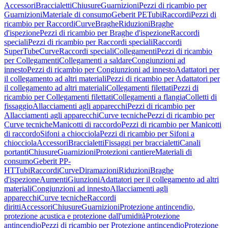
Accessori
Braccialetti
Chiusure
Guarnizioni
Pezzi di ricambio per
Guarnizioni
Materiale di consumo
Geberit PE
Tubi
Raccordi
Pezzi di
ricambio per Raccordi
Curve
Braghe
Riduzioni
Braghe
d'ispezione
Pezzi di ricambio per Braghe d'ispezione
Raccordi
speciali
Pezzi di ricambio per Raccordi speciali
Raccordi
SuperTube
Curve
Raccordi speciali
Collegamenti
Pezzi di ricambio
per Collegamenti
Collegamenti a saldare
Congiunzioni ad
innesto
Pezzi di ricambio per Congiunzioni ad innesto
Adattatori per
il collegamento ad altri materiali
Pezzi di ricambio per Adattatori per
il collegamento ad altri materiali
Collegamenti filettati
Pezzi di
ricambio per Collegamenti filettati
Collegamenti a flangia
Colletti di
fissaggio
Allacciamenti agli apparecchi
Pezzi di ricambio per
Allacciamenti agli apparecchi
Curve tecniche
Pezzi di ricambio per
Curve tecniche
Manicotti di raccordo
Pezzi di ricambio per Manicotti
di raccordo
Sifoni a chiocciola
Pezzi di ricambio per Sifoni a
chiocciola
Accessori
Braccialetti
Fissaggi per braccialetti
Canali
portanti
Chiusure
Guarnizioni
Protezioni cantiere
Materiali di
consumo
Geberit PP-
HT
Tubi
Raccordi
Curve
Diramazioni
Riduzioni
Braghe
d'ispezione
Aumenti
Giunzioni
Adattatori per il collegamento ad altri
materiali
Congiunzioni ad innesto
Allacciamenti agli
apparecchi
Curve tecniche
Raccordi
diritti
Accessori
Chiusure
Guarnizioni
Protezione antincendio,
protezione acustica e protezione dall'umidità
Protezione
antincendio
Pezzi di ricambio per Protezione antincendio
Protezione