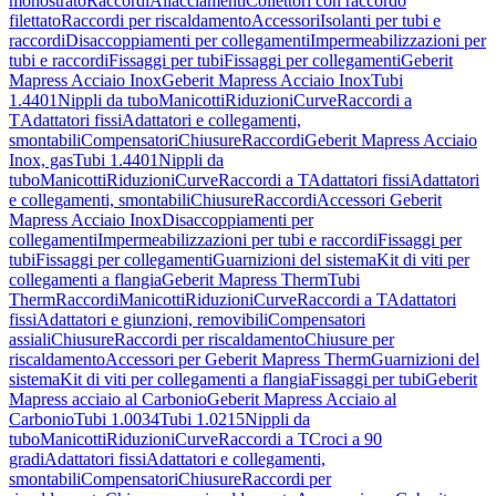
monostrato
Raccordi
Allacciamenti
Collettori con raccordo
filettato
Raccordi per riscaldamento
Accessori
Isolanti per tubi e
raccordi
Disaccoppiamenti per collegamenti
Impermeabilizzazioni per
tubi e raccordi
Fissaggi per tubi
Fissaggi per collegamenti
Geberit
Mapress Acciaio Inox
Geberit Mapress Acciaio Inox
Tubi
1.4401
Nippli da tubo
Manicotti
Riduzioni
Curve
Raccordi a
T
Adattatori fissi
Adattatori e collegamenti,
smontabili
Compensatori
Chiusure
Raccordi
Geberit Mapress Acciaio
Inox, gas
Tubi 1.4401
Nippli da
tubo
Manicotti
Riduzioni
Curve
Raccordi a T
Adattatori fissi
Adattatori
e collegamenti, smontabili
Chiusure
Raccordi
Accessori Geberit
Mapress Acciaio Inox
Disaccoppiamenti per
collegamenti
Impermeabilizzazioni per tubi e raccordi
Fissaggi per
tubi
Fissaggi per collegamenti
Guarnizioni del sistema
Kit di viti per
collegamenti a flangia
Geberit Mapress Therm
Tubi
Therm
Raccordi
Manicotti
Riduzioni
Curve
Raccordi a T
Adattatori
fissi
Adattatori e giunzioni, removibili
Compensatori
assiali
Chiusure
Raccordi per riscaldamento
Chiusure per
riscaldamento
Accessori per Geberit Mapress Therm
Guarnizioni del
sistema
Kit di viti per collegamenti a flangia
Fissaggi per tubi
Geberit
Mapress acciaio al Carbonio
Geberit Mapress Acciaio al
Carbonio
Tubi 1.0034
Tubi 1.0215
Nippli da
tubo
Manicotti
Riduzioni
Curve
Raccordi a T
Croci a 90
gradi
Adattatori fissi
Adattatori e collegamenti,
smontabili
Compensatori
Chiusure
Raccordi per