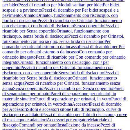
per bidet
Pezzi di ricambio per Moduli sanitari per bidet
Per bidet
sospesi e a pavimento
Pezzi di ricambio per Per bidet sospesi e a
pavimento
Orinatoi
Orinatoi, funzionamento con risciacquo, con
bordo di risciacquo
Pezzi di ricambio per Orinatoi, funzionamento
con risciacquo, con bordo di risciacquo
Senza coperchio
Pezzi di
ricambio per Senza coperchio
Orinatoi, funzionamento con
risciacquo, senza brida di risciacquo
Pezzi di ricambio per Orinatoi,
funzionamento con risciacquo, senza brida di risciacquo
Per
comando per orinatoi esterno o da incasso
Pezzi di ricambio per Per
comando per orinatoi esterno o da incasso
Con comando per
orinatoio integrato
Pezzi di ricambio per Con comando per orinatoio
integrato
Orinatoi, funzionamento con risciacquo, con / per
coperchio
Pezzi di ricambio per Orinatoi, funzionamento con
risciacquo, con / per coperchio
Senza brida di risciacquo
Pezzi di
ricambio per Senza brida di risciacquo
Orinatoi, funzionamento
senza acqua
Pezzi di ricambio per Orinatoi, funzionamento senza
acqua
Senza coperchio
Pezzi di ricambio per Senza coperchio
Pareti
di separazione per orinatoi
Pareti di separazione per orinatoi, in
materiale sintetico
Pareti di separazione per orinatoi, in vetro
Pareti di
separazione per orinatoi, in vetrochina
Accessori
Pezzi di ricambio
per Accessori
Sifoni e accessori sifone
Tubi di risciacquo, curve di
risciacquo e adattatori
Pezzi di ricambio per Tubi di risciacquo, curve
di risciacquo e adattatori
Accessori per erogatore
Materiale di
fissaggio
Comandi per orinatoi
Installazione da incasso
Pezzi di