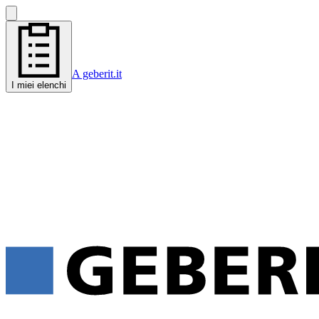
A geberit.it
I miei elenchi