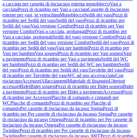
a cacciata per cassetta di risciacquo esterna monoblocco
Vasi a
cacciata
Pezzi di ricambio per Vasi a cacciata
Cassette di risciacquo
esterne per vasi, in vetrochina
Monoblocco
Sedili del vaso
Pezzi di
ricambio per Sedili del vaso
Sedili del vaso
Pezzi di ricambio per
Sedili del vaso
Vasi versione Comfort
Pezzi di ricambio per Vasi
versione Comfort
Vasi a cacciata, prolungati
Pezzi di ricambio per
Vasi a cacciata, prolungati
Sedili del vaso versione Comfort
Pezzi di
ricambio per Sedili del vaso versione Comfort
Sedili del vaso
Pezzi di
ricambio per Sedili del vaso
Vasi per bambini
Pezzi di ricambio per
Vasi per bambini
Vasi sospesi
Pezzi di ricambio per Vasi sospesi
Vasi
a pavimento
Pezzi di ricambio per Vasi a pavimento
Sedili del WC
per bambini
Pezzi di ricambio per Sedili del WC per bambini
Sedili
del vaso
Pezzi di ricambio per Sedili del vaso
Tavolette del vaso
Pezzi
di ricambio per Tavolette del vaso
WC ad uso accovacciato
Con
risciacquo
Accessori
Allacciamenti
Materiale di fissaggio
Ulteriori
accessori
Bidet
Bidet sospesi
Pezzi di ricambio per Bidet sospesi
Bidet
a pavimento
Pezzi di ricambio per Bidet a pavimento
Accessori
Pezzi
di ricambio per Accessori
Placche di comando e comandi per
WC
Placche di comando
Pezzi di ricambio per Placche di
comando
Per cassette di risciacquo da incasso Sigma
Pezzi di
ricambio per Per cassette di risciacquo da incasso Sigma
Per cassette
di risciacquo da incasso Omega
Pezzi di ricambio per Per cassette di
risciacquo da incasso Omega
Per cassette di risciacquo da incasso
Twinline
Pezzi di ricambio per Per cassette di risciacquo da incasso
Twinline
Per cassette di risciacquo da incasso 300T
Pezzi di ricambio