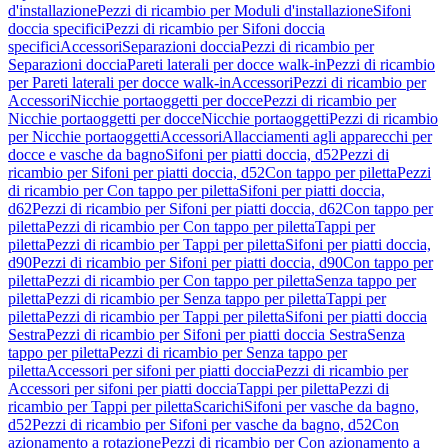
d'installazione
Pezzi di ricambio per Moduli d'installazione
Sifoni
doccia specifici
Pezzi di ricambio per Sifoni doccia
specifici
Accessori
Separazioni doccia
Pezzi di ricambio per
Separazioni doccia
Pareti laterali per docce walk-in
Pezzi di ricambio
per Pareti laterali per docce walk-in
Accessori
Pezzi di ricambio per
Accessori
Nicchie portaoggetti per docce
Pezzi di ricambio per
Nicchie portaoggetti per docce
Nicchie portaoggetti
Pezzi di ricambio
per Nicchie portaoggetti
Accessori
Allacciamenti agli apparecchi per
docce e vasche da bagno
Sifoni per piatti doccia, d52
Pezzi di
ricambio per Sifoni per piatti doccia, d52
Con tappo per piletta
Pezzi
di ricambio per Con tappo per piletta
Sifoni per piatti doccia,
d62
Pezzi di ricambio per Sifoni per piatti doccia, d62
Con tappo per
piletta
Pezzi di ricambio per Con tappo per piletta
Tappi per
piletta
Pezzi di ricambio per Tappi per piletta
Sifoni per piatti doccia,
d90
Pezzi di ricambio per Sifoni per piatti doccia, d90
Con tappo per
piletta
Pezzi di ricambio per Con tappo per piletta
Senza tappo per
piletta
Pezzi di ricambio per Senza tappo per piletta
Tappi per
piletta
Pezzi di ricambio per Tappi per piletta
Sifoni per piatti doccia
Sestra
Pezzi di ricambio per Sifoni per piatti doccia Sestra
Senza
tappo per piletta
Pezzi di ricambio per Senza tappo per
piletta
Accessori per sifoni per piatti doccia
Pezzi di ricambio per
Accessori per sifoni per piatti doccia
Tappi per piletta
Pezzi di
ricambio per Tappi per piletta
Scarichi
Sifoni per vasche da bagno,
d52
Pezzi di ricambio per Sifoni per vasche da bagno, d52
Con
azionamento a rotazione
Pezzi di ricambio per Con azionamento a