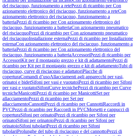
ricambio per Installazione da incasso
Con azionamento elettronico
del risciacquo, funzionamento a rete
Pezzi di ricambio per Con
azionamento elettronico del risciacquo, funzionamento a rete
Con
azionamento elettronico del risciacquo, funzionamento a
batteria
Pezzi di ricambio per Con azionamento elettronico del
risciacquo, funzionamento a batteria
Con azionamento pneumatico
del risciacquo
Pezzi di ricambio per Con azionamento pneumatico
del risciacquo
Installazione esterna
Pezzi di ricambio per Installazione
esterna
Con azionamento elettronico del risciacquo, funzionamento a
batteria
Pezzi di ricambio per Con azionamento elettronico del
risciacquo, funzionamento a batteria
Accessori
Pezzi di ricambio per
Accessori
Kit per il montaggio grezzo e kit di adattamento
Pezzi di
ricambio per Kit per il montaggio grezzo e kit di adattamento
Tubi di
risciacquo, curve di risciacquo e adattatori
Placche di
copertura
Comandi d’uso
Allacciamenti agli apparecchi per vasi,
orinatoi e bidet
Sifoni per vasi e vuotatoi
Pezzi di ricambio per Sifoni
per vasi e vuotatoi
Sifoni
Curve tecniche
Pezzi di ricambio per Curve
tecniche
Manicotti
Pezzi di ricambio per Manicotti
Set per
allacciamento
Pezzi di ricambio per Set per
allacciamento
Cannotti
Pezzi di ricambio per Cannotti
Raccordi in
PVC
Pezzi di ricambio per Raccordi in PVC
Morsetti e cappucci di
copertura
Sifoni per orinatoi
Pezzi di ricambio per Sifoni per
orinatoi
Sifoni per orinatoio
Pezzi di ricambio per Sifoni per
orinatoio
Sifoni tubolari
Pezzi di ricambio per Sifoni
tubolari
Prolunghe del tubo di risciacquo e del cannotto
Pezzi di