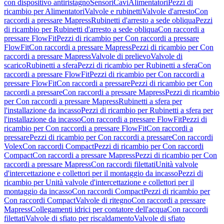
con dispositivo antiristagno
Sensori
Cavi
Alimentatori
Pezzi di
ricambio per Alimentatori
Valvole e rubinetti
Valvole d'arresto
Con
raccordi a pressare Mapress
Rubinetti d'arresto a sede obliqua
Pezzi
di ricambio per Rubinetti d'arresto a sede obliqua
Con raccordi a
pressare FlowFit
Pezzi di ricambio per Con raccordi a pressare
FlowFit
Con raccordi a pressare Mapress
Pezzi di ricambio per Con
raccordi a pressare Mapress
Valvole di prelievo
Valvole di
scarico
Rubinetti a sfera
Pezzi di ricambio per Rubinetti a sfera
Con
raccordi a pressare FlowFit
Pezzi di ricambio per Con raccordi a
pressare FlowFit
Con raccordi a pressare
Pezzi di ricambio per Con
raccordi a pressare
Con raccordi a pressare Mapress
Pezzi di ricambio
per Con raccordi a pressare Mapress
Rubinetti a sfera per
l'installazione da incasso
Pezzi di ricambio per Rubinetti a sfera per
l'installazione da incasso
Con raccordi a pressare FlowFit
Pezzi di
ricambio per Con raccordi a pressare FlowFit
Con raccordi a
pressare
Pezzi di ricambio per Con raccordi a pressare
Con raccordi
Volex
Con raccordi Compact
Pezzi di ricambio per Con raccordi
Compact
Con raccordi a pressare Mapress
Pezzi di ricambio per Con
raccordi a pressare Mapress
Con raccordi filettati
Unità valvole
d'intercettazione e collettori per il montaggio da incasso
Pezzi di
ricambio per Unità valvole d'intercettazione e collettori per il
montaggio da incasso
Con raccordi Compact
Pezzi di ricambio per
Con raccordi Compact
Valvole di ritegno
Con raccordi a pressare
Mapress
Collegamenti idrici per contatore dell'acqua
Con raccordi
filettati
Valvole di sfiato per riscaldamento
Valvole di sfiato