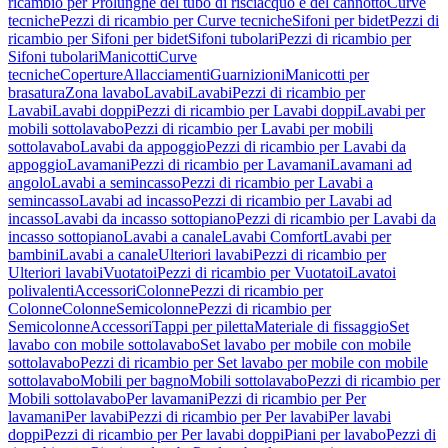
ricambio per Prolunghe del tubo di risciacquo e del cannotto
Curve
tecniche
Pezzi di ricambio per Curve tecniche
Sifoni per bidet
Pezzi di
ricambio per Sifoni per bidet
Sifoni tubolari
Pezzi di ricambio per
Sifoni tubolari
Manicotti
Curve
tecniche
Coperture
Allacciamenti
Guarnizioni
Manicotti per
brasatura
Zona lavabo
Lavabi
Lavabi
Pezzi di ricambio per
Lavabi
Lavabi doppi
Pezzi di ricambio per Lavabi doppi
Lavabi per
mobili sottolavabo
Pezzi di ricambio per Lavabi per mobili
sottolavabo
Lavabi da appoggio
Pezzi di ricambio per Lavabi da
appoggio
Lavamani
Pezzi di ricambio per Lavamani
Lavamani ad
angolo
Lavabi a semincasso
Pezzi di ricambio per Lavabi a
semincasso
Lavabi ad incasso
Pezzi di ricambio per Lavabi ad
incasso
Lavabi da incasso sottopiano
Pezzi di ricambio per Lavabi da
incasso sottopiano
Lavabi a canale
Lavabi Comfort
Lavabi per
bambini
Lavabi a canale
Ulteriori lavabi
Pezzi di ricambio per
Ulteriori lavabi
Vuotatoi
Pezzi di ricambio per Vuotatoi
Lavatoi
polivalenti
Accessori
Colonne
Pezzi di ricambio per
Colonne
Colonne
Semicolonne
Pezzi di ricambio per
Semicolonne
Accessori
Tappi per piletta
Materiale di fissaggio
Set
lavabo con mobile sottolavabo
Set lavabo per mobile con mobile
sottolavabo
Pezzi di ricambio per Set lavabo per mobile con mobile
sottolavabo
Mobili per bagno
Mobili sottolavabo
Pezzi di ricambio per
Mobili sottolavabo
Per lavamani
Pezzi di ricambio per Per
lavamani
Per lavabi
Pezzi di ricambio per Per lavabi
Per lavabi
doppi
Pezzi di ricambio per Per lavabi doppi
Piani per lavabo
Pezzi di