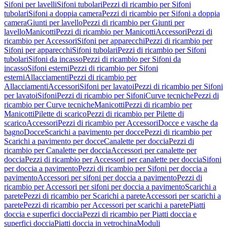
Sifoni per lavelli
Sifoni tubolari
Pezzi di ricambio per Sifoni
tubolari
Sifoni a doppia camera
Pezzi di ricambio per Sifoni a doppia
camera
Giunti per lavello
Pezzi di ricambio per Giunti per
lavello
Manicotti
Pezzi di ricambio per Manicotti
Accessori
Pezzi di
ricambio per Accessori
Sifoni per apparecchi
Pezzi di ricambio per
Sifoni per apparecchi
Sifoni tubolari
Pezzi di ricambio per Sifoni
tubolari
Sifoni da incasso
Pezzi di ricambio per Sifoni da
incasso
Sifoni esterni
Pezzi di ricambio per Sifoni
esterni
Allacciamenti
Pezzi di ricambio per
Allacciamenti
Accessori
Sifoni per lavatoi
Pezzi di ricambio per Sifoni
per lavatoi
Sifoni
Pezzi di ricambio per Sifoni
Curve tecniche
Pezzi di
ricambio per Curve tecniche
Manicotti
Pezzi di ricambio per
Manicotti
Pilette di scarico
Pezzi di ricambio per Pilette di
scarico
Accessori
Pezzi di ricambio per Accessori
Docce e vasche da
bagno
Docce
Scarichi a pavimento per docce
Pezzi di ricambio per
Scarichi a pavimento per docce
Canalette per doccia
Pezzi di
ricambio per Canalette per doccia
Accessori per canalette per
doccia
Pezzi di ricambio per Accessori per canalette per doccia
Sifoni
per doccia a pavimento
Pezzi di ricambio per Sifoni per doccia a
pavimento
Accessori per sifoni per doccia a pavimento
Pezzi di
ricambio per Accessori per sifoni per doccia a pavimento
Scarichi a
parete
Pezzi di ricambio per Scarichi a parete
Accessori per scarichi a
parete
Pezzi di ricambio per Accessori per scarichi a parete
Piatti
doccia e superfici doccia
Pezzi di ricambio per Piatti doccia e
superfici doccia
Piatti doccia in vetrochina
Moduli