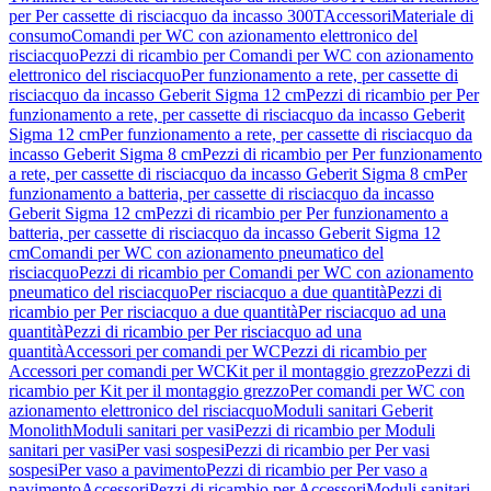
per Per cassette di risciacquo da incasso 300T
Accessori
Materiale di
consumo
Comandi per WC con azionamento elettronico del
risciacquo
Pezzi di ricambio per Comandi per WC con azionamento
elettronico del risciacquo
Per funzionamento a rete, per cassette di
risciacquo da incasso Geberit Sigma 12 cm
Pezzi di ricambio per Per
funzionamento a rete, per cassette di risciacquo da incasso Geberit
Sigma 12 cm
Per funzionamento a rete, per cassette di risciacquo da
incasso Geberit Sigma 8 cm
Pezzi di ricambio per Per funzionamento
a rete, per cassette di risciacquo da incasso Geberit Sigma 8 cm
Per
funzionamento a batteria, per cassette di risciacquo da incasso
Geberit Sigma 12 cm
Pezzi di ricambio per Per funzionamento a
batteria, per cassette di risciacquo da incasso Geberit Sigma 12
cm
Comandi per WC con azionamento pneumatico del
risciacquo
Pezzi di ricambio per Comandi per WC con azionamento
pneumatico del risciacquo
Per risciacquo a due quantità
Pezzi di
ricambio per Per risciacquo a due quantità
Per risciacquo ad una
quantità
Pezzi di ricambio per Per risciacquo ad una
quantità
Accessori per comandi per WC
Pezzi di ricambio per
Accessori per comandi per WC
Kit per il montaggio grezzo
Pezzi di
ricambio per Kit per il montaggio grezzo
Per comandi per WC con
azionamento elettronico del risciacquo
Moduli sanitari Geberit
Monolith
Moduli sanitari per vasi
Pezzi di ricambio per Moduli
sanitari per vasi
Per vasi sospesi
Pezzi di ricambio per Per vasi
sospesi
Per vaso a pavimento
Pezzi di ricambio per Per vaso a
pavimento
Accessori
Pezzi di ricambio per Accessori
Moduli sanitari