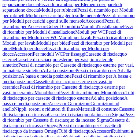
separazione doccia
Pezzi di ricambio per Elementi per pareti di
separazione doccia
Moduli per rubinetti
Pezzi di ricambio per Moduli
per rubinetti
Moduli per carichi agenti sulle mensole
Pezzi di ricambio
per Moduli per carichi agenti sulle mensole
Accessori
Pezzi di
ricambio per Accessori
Geberit Combifix
Moduli d'installazione
Pezzi
di ricambio per Moduli d'installazione
Moduli per WC
Pezzi di
ricambio per Moduli per WC
Moduli per lavabi
Pezzi di ricambio per
Moduli per lavabi
Moduli per bidet
Pezzi di ricambio per Moduli per
bidet
Moduli per docce
Pezzi di ricambio per Moduli per
docce
Accessori
Per moduli WC
Per fissaggi
Cassette di risciacquo
esterne
Cassette di risciacquo esterne per vasi, in materiale
sintetico
Pezzi di ricambio per Cassette di risciacquo esterne per vasi,
in materiale sintetico
Ad alta posizione
Pezzi di ricambio per Ad alta
posizione
A bassa e media posizione
Pezzi di ricambio per A bassa e
media posizione
Cassette di risciacquo esterne per vasi, in
ceramica
Pezzi di ricambio per Cassette di risciacquo esterne per
vasi, in ceramica
Monoblocco
Pezzi di ricambio per Monoblocco
Tubi
di risciacquo per cassette di risciacquo esterne
Ad alta posizione
A
bassa e media posizione
Accessori
Guarnizioni
Guarnizioni ad
anello
Nippli, rosoni e riduttori di flusso
Materiali di consumo
Cassette
di risciacquo da incasso
Cassette di risciacquo da incasso Sigma
Pezzi
di ricambio per Cassette di risciacquo da incasso Sigma
Cassette di
risciacquo da incasso Omega
Pezzi di ricambio per Cassette di
risciacquo da incasso Omega
Tubi di risciacquo
Accessori
Rubinetti a
galleggiante e batterie di scarico
Rubinetti a galleggiante
Pezzi di