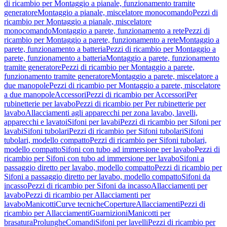
di ricambio per Montaggio a pianale, funzionamento tramite
generatore
Montaggio a pianale, miscelatore monocomando
Pezzi di
ricambio per Montaggio a pianale, miscelatore
monocomando
Montaggio a parete, funzionamento a rete
Pezzi di
ricambio per Montaggio a parete, funzionamento a rete
Montaggio a
parete, funzionamento a batteria
Pezzi di ricambio per Montaggio a
parete, funzionamento a batteria
Montaggio a parete, funzionamento
tramite generatore
Pezzi di ricambio per Montaggio a parete,
funzionamento tramite generatore
Montaggio a parete, miscelatore a
due manopole
Pezzi di ricambio per Montaggio a parete, miscelatore
a due manopole
Accessori
Pezzi di ricambio per Accessori
Per
rubinetterie per lavabo
Pezzi di ricambio per Per rubinetterie per
lavabo
Allacciamenti agli apparecchi per zona lavabo, lavelli,
apparecchi e lavatoi
Sifoni per lavabi
Pezzi di ricambio per Sifoni per
lavabi
Sifoni tubolari
Pezzi di ricambio per Sifoni tubolari
Sifoni
tubolari, modello compatto
Pezzi di ricambio per Sifoni tubolari,
modello compatto
Sifoni con tubo ad immersione per lavabo
Pezzi di
ricambio per Sifoni con tubo ad immersione per lavabo
Sifoni a
passaggio diretto per lavabo, modello compatto
Pezzi di ricambio per
Sifoni a passaggio diretto per lavabo, modello compatto
Sifoni da
incasso
Pezzi di ricambio per Sifoni da incasso
Allacciamenti per
lavabo
Pezzi di ricambio per Allacciamenti per
lavabo
Manicotti
Curve tecniche
Coperture
Allacciamenti
Pezzi di
ricambio per Allacciamenti
Guarnizioni
Manicotti per
brasatura
Prolunghe
Comandi
Sifoni per lavelli
Pezzi di ricambio per