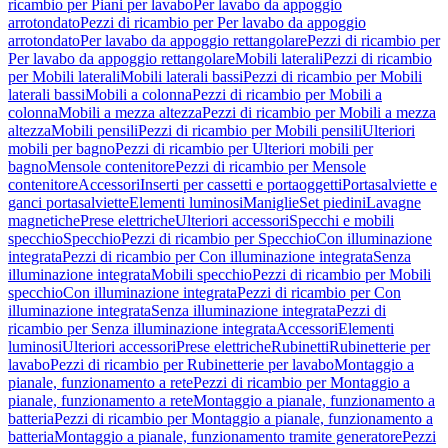
ricambio per Piani per lavabo
Per lavabo da appoggio
arrotondato
Pezzi di ricambio per Per lavabo da appoggio
arrotondato
Per lavabo da appoggio rettangolare
Pezzi di ricambio per
Per lavabo da appoggio rettangolare
Mobili laterali
Pezzi di ricambio
per Mobili laterali
Mobili laterali bassi
Pezzi di ricambio per Mobili
laterali bassi
Mobili a colonna
Pezzi di ricambio per Mobili a
colonna
Mobili a mezza altezza
Pezzi di ricambio per Mobili a mezza
altezza
Mobili pensili
Pezzi di ricambio per Mobili pensili
Ulteriori
mobili per bagno
Pezzi di ricambio per Ulteriori mobili per
bagno
Mensole contenitore
Pezzi di ricambio per Mensole
contenitore
Accessori
Inserti per cassetti e portaoggetti
Portasalviette e
ganci portasalviette
Elementi luminosi
Maniglie
Set piedini
Lavagne
magnetiche
Prese elettriche
Ulteriori accessori
Specchi e mobili
specchio
Specchio
Pezzi di ricambio per Specchio
Con illuminazione
integrata
Pezzi di ricambio per Con illuminazione integrata
Senza
illuminazione integrata
Mobili specchio
Pezzi di ricambio per Mobili
specchio
Con illuminazione integrata
Pezzi di ricambio per Con
illuminazione integrata
Senza illuminazione integrata
Pezzi di
ricambio per Senza illuminazione integrata
Accessori
Elementi
luminosi
Ulteriori accessori
Prese elettriche
Rubinetti
Rubinetterie per
lavabo
Pezzi di ricambio per Rubinetterie per lavabo
Montaggio a
pianale, funzionamento a rete
Pezzi di ricambio per Montaggio a
pianale, funzionamento a rete
Montaggio a pianale, funzionamento a
batteria
Pezzi di ricambio per Montaggio a pianale, funzionamento a
batteria
Montaggio a pianale, funzionamento tramite generatore
Pezzi