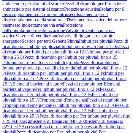
antincendio per sistemi di scarico
Pezzi di ricambio per Protezione
antincendio per sistemi di scarico
Protezione acustica
Isolanti per il
disaccoppiamento dal rumore intrinseco
Isolamento per il
disaccoppiamento dalla struttura e l'isolamento acustico del rumore
trasmesso indirettamente via aria
Protezione
dall'umidità
Impermeabilizzazione
Valvole di ventilazione per
scarico
Valvole di ventilazione
Valvole di ritegno a risparmio
energetico
Scarico per tetti Geberit Pluvia
Imbuti per pluviali
Pezzi di
ricambio per Imbuti per pluviali
Imbuti per pluviali fino a 12 l/s
Pezzi
di ricambio per Imbuti per pluviali fino a 12 l/s
Imbuti per pluviali
fino a 25 l/s
Pezzi di ricambio per Imbuti per pluviali fino a 25
l/s
Imbuti per pluviali per canali di gronda
Pezzi di ricambio per
Imbuti per pluviali per canali di gronda
Imbuti per pluviali fino a 12
l/s
Pezzi di ricambio per Imbuti per pluviali fino a 12 l/s
Imbuti per
pluviali fino a 25 l/s
Pezzi di ricambio per Imbuti per pluviali fino a
25 l/s
Elementi barriera al vapore
Pezzi di ricambio per Elementi
barriera al vapore
Per imbuti per pluviali fino a 12 l/s
Pezzi di
ricambio per Per imbuti per pluviali fino a 12 l/s
Per imbuti per
pluviali fino a 25 l/s
Troppopieni d'emergenza
Pezzi di ricambio per
Troppopieni d'emergenza
Per imbuti per pluviali fino a 12 l/s
Pezzi di
ricambio per Per imbuti per pluviali fino a 12 l/s
Per imbuti per
pluviali fino a 25 l/s
Pezzi di ricambio per Per imbuti per pluviali fino
a 25 l/s
Fissaggi
Sistema di fissaggio d40–200
Sistema di fissaggio
d250–315
Accessori
Pezzi di ricambio per Accessori
Per imbuti per
pluviali
Pezzi di ricambio per Per imbuti per pluviali
Per