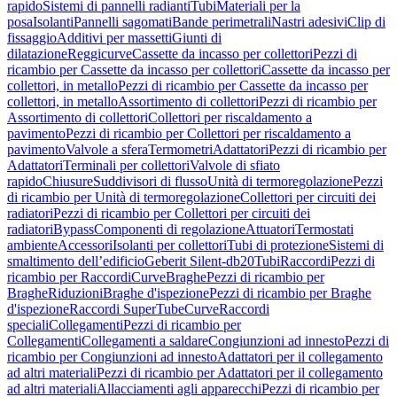
rapido
Sistemi di pannelli radianti
Tubi
Materiali per la
posa
Isolanti
Pannelli sagomati
Bande perimetrali
Nastri adesivi
Clip di
fissaggio
Additivi per massetti
Giunti di
dilatazione
Reggicurve
Cassette da incasso per collettori
Pezzi di
ricambio per Cassette da incasso per collettori
Cassette da incasso per
collettori, in metallo
Pezzi di ricambio per Cassette da incasso per
collettori, in metallo
Assortimento di collettori
Pezzi di ricambio per
Assortimento di collettori
Collettori per riscaldamento a
pavimento
Pezzi di ricambio per Collettori per riscaldamento a
pavimento
Valvole a sfera
Termometri
Adattatori
Pezzi di ricambio per
Adattatori
Terminali per collettori
Valvole di sfiato
rapido
Chiusure
Suddivisori di flusso
Unità di termoregolazione
Pezzi
di ricambio per Unità di termoregolazione
Collettori per circuiti dei
radiatori
Pezzi di ricambio per Collettori per circuiti dei
radiatori
Bypass
Componenti di regolazione
Attuatori
Termostati
ambiente
Accessori
Isolanti per collettori
Tubi di protezione
Sistemi di
smaltimento dell’edificio
Geberit Silent-db20
Tubi
Raccordi
Pezzi di
ricambio per Raccordi
Curve
Braghe
Pezzi di ricambio per
Braghe
Riduzioni
Braghe d'ispezione
Pezzi di ricambio per Braghe
d'ispezione
Raccordi SuperTube
Curve
Raccordi
speciali
Collegamenti
Pezzi di ricambio per
Collegamenti
Collegamenti a saldare
Congiunzioni ad innesto
Pezzi di
ricambio per Congiunzioni ad innesto
Adattatori per il collegamento
ad altri materiali
Pezzi di ricambio per Adattatori per il collegamento
ad altri materiali
Allacciamenti agli apparecchi
Pezzi di ricambio per