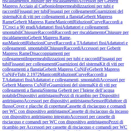
riscaldamento
Chiusure per riscaldamento
Accessori per Geberit
Mapress Acciaio al Carbonio
Impermeabilizzazioni per tubi e
raccordi
Fissaggi per tubi
Fissaggi per collegamenti
Guarnizioni del
sistema
Kit di viti per collegamenti a flangia
Geberit Mapress
Rame
Geberit Mapress Rame
Manicotti
Riduzioni
Curve
Raccordi a
T
Croci a 90 gradi
Adattatori fissi
Adattatori e collegamenti,
smontabili
Chiusure
Raccordi
Raccordi per riscaldamento
Chiusure per
riscaldamento
Geberit Mapress Rame,
gas
Manicotti
Riduzioni
Curve
Raccordi a T
Adattatori fissi
Adattatori e
collegamenti, smontabili
Chiusure
Raccordi
Accessori per Geberit
Mapress Rame
Disaccoppiamenti per
collegamenti
Impermeabilizzazioni per tubi e raccordi
Fissaggi per
tubi
Fissaggi per collegamenti
Guarnizioni del sistema
Kit di viti per
collegamenti a flangia
Geberit Mapress CuNiFe
Geberit Mapress
CuNiFe
Tubi 2.1972
Manicotti
Riduzioni
Curve
Raccordi a
T
Adattatori fissi
Adattatori e collegamenti, smontabili
Accessori per
Geberit Mapress CuNiFe
Guarnizioni del sistema
Kit di viti per
collegamenti a flangia
Sistema Geberit per l’Igiene dell’acqua
potabile
Dispositivi antiristagno
Pezzi di ricambio per Dispositivi
antiristagno
Accessori per dispositivi antiristagno
Sensori
Riduttore di
flusso
Cover e placche di copertura
Cassette di risciacquo e comandi
per WC con dispositivo antiristagno
Cassette di risciacquo da incasso
con dispositivo antiristagno integrato
Accessori per cassette di
risciacquo e comandi per WC con dispositivo antiristagno
Pezzi di
ricambio per Accessori per cassette di risciacquo e comandi per WC