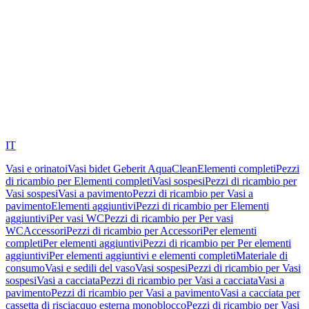
IT
Vasi e orinatoi
Vasi bidet Geberit AquaClean
Elementi completi
Pezzi
di ricambio per Elementi completi
Vasi sospesi
Pezzi di ricambio per
Vasi sospesi
Vasi a pavimento
Pezzi di ricambio per Vasi a
pavimento
Elementi aggiuntivi
Pezzi di ricambio per Elementi
aggiuntivi
Per vasi WC
Pezzi di ricambio per Per vasi
WC
Accessori
Pezzi di ricambio per Accessori
Per elementi
completi
Per elementi aggiuntivi
Pezzi di ricambio per Per elementi
aggiuntivi
Per elementi aggiuntivi e elementi completi
Materiale di
consumo
Vasi e sedili del vaso
Vasi sospesi
Pezzi di ricambio per Vasi
sospesi
Vasi a cacciata
Pezzi di ricambio per Vasi a cacciata
Vasi a
pavimento
Pezzi di ricambio per Vasi a pavimento
Vasi a cacciata per
cassetta di risciacquo esterna monoblocco
Pezzi di ricambio per Vasi