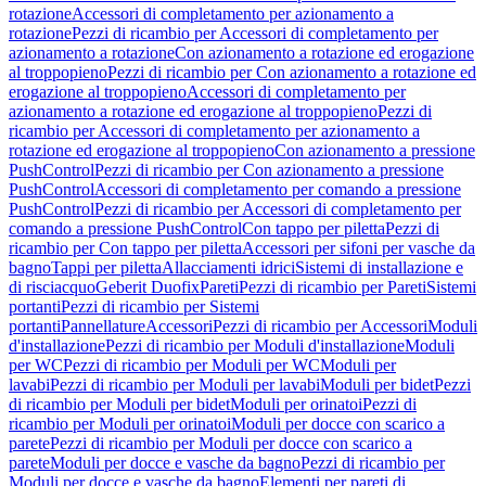
rotazione
Accessori di completamento per azionamento a
rotazione
Pezzi di ricambio per Accessori di completamento per
azionamento a rotazione
Con azionamento a rotazione ed erogazione
al troppopieno
Pezzi di ricambio per Con azionamento a rotazione ed
erogazione al troppopieno
Accessori di completamento per
azionamento a rotazione ed erogazione al troppopieno
Pezzi di
ricambio per Accessori di completamento per azionamento a
rotazione ed erogazione al troppopieno
Con azionamento a pressione
PushControl
Pezzi di ricambio per Con azionamento a pressione
PushControl
Accessori di completamento per comando a pressione
PushControl
Pezzi di ricambio per Accessori di completamento per
comando a pressione PushControl
Con tappo per piletta
Pezzi di
ricambio per Con tappo per piletta
Accessori per sifoni per vasche da
bagno
Tappi per piletta
Allacciamenti idrici
Sistemi di installazione e
di risciacquo
Geberit Duofix
Pareti
Pezzi di ricambio per Pareti
Sistemi
portanti
Pezzi di ricambio per Sistemi
portanti
Pannellature
Accessori
Pezzi di ricambio per Accessori
Moduli
d'installazione
Pezzi di ricambio per Moduli d'installazione
Moduli
per WC
Pezzi di ricambio per Moduli per WC
Moduli per
lavabi
Pezzi di ricambio per Moduli per lavabi
Moduli per bidet
Pezzi
di ricambio per Moduli per bidet
Moduli per orinatoi
Pezzi di
ricambio per Moduli per orinatoi
Moduli per docce con scarico a
parete
Pezzi di ricambio per Moduli per docce con scarico a
parete
Moduli per docce e vasche da bagno
Pezzi di ricambio per
Moduli per docce e vasche da bagno
Elementi per pareti di