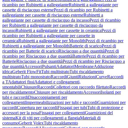
ricambio per Rubinetti a galleggiante
Rubinetti a galleggiante per
cassette di risciacquo esterne
Pezzi di ricambio per Rubinetti a
galleggiante per cassette di risciacquo esterne
Rubinetti a
galleggiante per cassette di risciacquo da incasso
Pezzi di ricambio
per Rubinetti a galleggiante per cassette di risciacquo da
incasso
Rubinetti a galleggiante per cassette in ceramica
Pezzi di
ricambio per Rubinetti a galleggiante per cassette in
ceramica
Rubinetti a galleggiante per Monolith
Pezzi di ricambio per
Rubinetti a galleggiante per Monolith
Batterie di scarico
Pezzi di
ricambio per Batterie di scarico
Risciacquo a due quantità
Pezzi di
ricambio per Risciacquo a due quantità
Batterie
Pezzi di ricambio per
Batterie
Risciacquo a due quantità
Pezzi di ricambio per Risciacquo a
due quantità
Accessori
Pulsanti
Adattatori
Membrane
Adduzione
idrica
Geberit FlowFit
Tubi multistrato
Tubi riscaldamento
multistrato
Tubi monostrato
Raccordi
Giunti
Riduzioni
Curve
Raccordi
a T
Adattatori fissi
Adattatori e collegamenti,
smontabili
Chiusure
Raccordi
Collettori con raccordo filettato
Raccordi
per riscaldamento
Chiusure per riscaldamento
Accessori
Isolanti per
tubi e raccordi
Disaccoppiamenti per
collegamenti
Impermeabilizzazioni per tubi e raccordi
Guarnizioni per
raccordi
Copertura per raccordi
Fissaggi per tubi
Tubi di protezione e
accessori per la posa
Fissaggi per collegamenti
Guarnizioni del
sistema
Kit di viti per collegamenti a flangia
Materiali di
consumo
Geberit Volex
Tubi riscaldamento