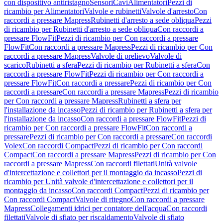
con dispositivo antiristagno
Sensori
Cavi
Alimentatori
Pezzi di
ricambio per Alimentatori
Valvole e rubinetti
Valvole d'arresto
Con
raccordi a pressare Mapress
Rubinetti d'arresto a sede obliqua
Pezzi
di ricambio per Rubinetti d'arresto a sede obliqua
Con raccordi a
pressare FlowFit
Pezzi di ricambio per Con raccordi a pressare
FlowFit
Con raccordi a pressare Mapress
Pezzi di ricambio per Con
raccordi a pressare Mapress
Valvole di prelievo
Valvole di
scarico
Rubinetti a sfera
Pezzi di ricambio per Rubinetti a sfera
Con
raccordi a pressare FlowFit
Pezzi di ricambio per Con raccordi a
pressare FlowFit
Con raccordi a pressare
Pezzi di ricambio per Con
raccordi a pressare
Con raccordi a pressare Mapress
Pezzi di ricambio
per Con raccordi a pressare Mapress
Rubinetti a sfera per
l'installazione da incasso
Pezzi di ricambio per Rubinetti a sfera per
l'installazione da incasso
Con raccordi a pressare FlowFit
Pezzi di
ricambio per Con raccordi a pressare FlowFit
Con raccordi a
pressare
Pezzi di ricambio per Con raccordi a pressare
Con raccordi
Volex
Con raccordi Compact
Pezzi di ricambio per Con raccordi
Compact
Con raccordi a pressare Mapress
Pezzi di ricambio per Con
raccordi a pressare Mapress
Con raccordi filettati
Unità valvole
d'intercettazione e collettori per il montaggio da incasso
Pezzi di
ricambio per Unità valvole d'intercettazione e collettori per il
montaggio da incasso
Con raccordi Compact
Pezzi di ricambio per
Con raccordi Compact
Valvole di ritegno
Con raccordi a pressare
Mapress
Collegamenti idrici per contatore dell'acqua
Con raccordi
filettati
Valvole di sfiato per riscaldamento
Valvole di sfiato