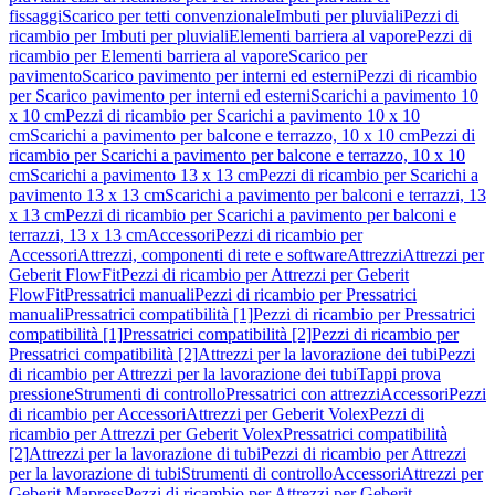
fissaggi
Scarico per tetti convenzionale
Imbuti per pluviali
Pezzi di
ricambio per Imbuti per pluviali
Elementi barriera al vapore
Pezzi di
ricambio per Elementi barriera al vapore
Scarico per
pavimento
Scarico pavimento per interni ed esterni
Pezzi di ricambio
per Scarico pavimento per interni ed esterni
Scarichi a pavimento 10
x 10 cm
Pezzi di ricambio per Scarichi a pavimento 10 x 10
cm
Scarichi a pavimento per balcone e terrazzo, 10 x 10 cm
Pezzi di
ricambio per Scarichi a pavimento per balcone e terrazzo, 10 x 10
cm
Scarichi a pavimento 13 x 13 cm
Pezzi di ricambio per Scarichi a
pavimento 13 x 13 cm
Scarichi a pavimento per balconi e terrazzi, 13
x 13 cm
Pezzi di ricambio per Scarichi a pavimento per balconi e
terrazzi, 13 x 13 cm
Accessori
Pezzi di ricambio per
Accessori
Attrezzi, componenti di rete e software
Attrezzi
Attrezzi per
Geberit FlowFit
Pezzi di ricambio per Attrezzi per Geberit
FlowFit
Pressatrici manuali
Pezzi di ricambio per Pressatrici
manuali
Pressatrici compatibilità [1]
Pezzi di ricambio per Pressatrici
compatibilità [1]
Pressatrici compatibilità [2]
Pezzi di ricambio per
Pressatrici compatibilità [2]
Attrezzi per la lavorazione dei tubi
Pezzi
di ricambio per Attrezzi per la lavorazione dei tubi
Tappi prova
pressione
Strumenti di controllo
Pressatrici con attrezzi
Accessori
Pezzi
di ricambio per Accessori
Attrezzi per Geberit Volex
Pezzi di
ricambio per Attrezzi per Geberit Volex
Pressatrici compatibilità
[2]
Attrezzi per la lavorazione di tubi
Pezzi di ricambio per Attrezzi
per la lavorazione di tubi
Strumenti di controllo
Accessori
Attrezzi per
Geberit Mapress
Pezzi di ricambio per Attrezzi per Geberit