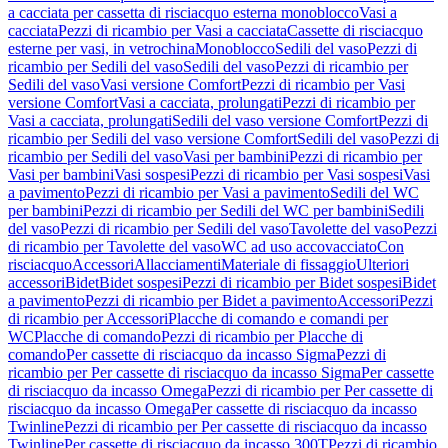
a cacciata per cassetta di risciacquo esterna monoblocco
Vasi a
cacciata
Pezzi di ricambio per Vasi a cacciata
Cassette di risciacquo
esterne per vasi, in vetrochina
Monoblocco
Sedili del vaso
Pezzi di
ricambio per Sedili del vaso
Sedili del vaso
Pezzi di ricambio per
Sedili del vaso
Vasi versione Comfort
Pezzi di ricambio per Vasi
versione Comfort
Vasi a cacciata, prolungati
Pezzi di ricambio per
Vasi a cacciata, prolungati
Sedili del vaso versione Comfort
Pezzi di
ricambio per Sedili del vaso versione Comfort
Sedili del vaso
Pezzi di
ricambio per Sedili del vaso
Vasi per bambini
Pezzi di ricambio per
Vasi per bambini
Vasi sospesi
Pezzi di ricambio per Vasi sospesi
Vasi
a pavimento
Pezzi di ricambio per Vasi a pavimento
Sedili del WC
per bambini
Pezzi di ricambio per Sedili del WC per bambini
Sedili
del vaso
Pezzi di ricambio per Sedili del vaso
Tavolette del vaso
Pezzi
di ricambio per Tavolette del vaso
WC ad uso accovacciato
Con
risciacquo
Accessori
Allacciamenti
Materiale di fissaggio
Ulteriori
accessori
Bidet
Bidet sospesi
Pezzi di ricambio per Bidet sospesi
Bidet
a pavimento
Pezzi di ricambio per Bidet a pavimento
Accessori
Pezzi
di ricambio per Accessori
Placche di comando e comandi per
WC
Placche di comando
Pezzi di ricambio per Placche di
comando
Per cassette di risciacquo da incasso Sigma
Pezzi di
ricambio per Per cassette di risciacquo da incasso Sigma
Per cassette
di risciacquo da incasso Omega
Pezzi di ricambio per Per cassette di
risciacquo da incasso Omega
Per cassette di risciacquo da incasso
Twinline
Pezzi di ricambio per Per cassette di risciacquo da incasso
Twinline
Per cassette di risciacquo da incasso 300T
Pezzi di ricambio