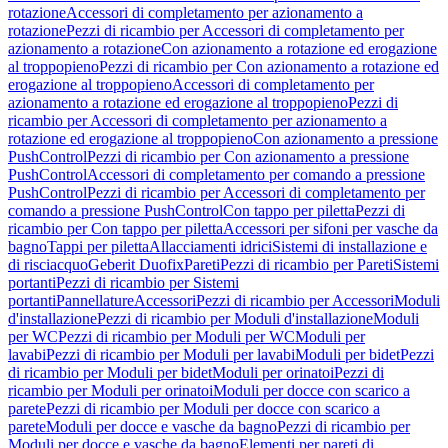
rotazione
Accessori di completamento per azionamento a
rotazione
Pezzi di ricambio per Accessori di completamento per
azionamento a rotazione
Con azionamento a rotazione ed erogazione
al troppopieno
Pezzi di ricambio per Con azionamento a rotazione ed
erogazione al troppopieno
Accessori di completamento per
azionamento a rotazione ed erogazione al troppopieno
Pezzi di
ricambio per Accessori di completamento per azionamento a
rotazione ed erogazione al troppopieno
Con azionamento a pressione
PushControl
Pezzi di ricambio per Con azionamento a pressione
PushControl
Accessori di completamento per comando a pressione
PushControl
Pezzi di ricambio per Accessori di completamento per
comando a pressione PushControl
Con tappo per piletta
Pezzi di
ricambio per Con tappo per piletta
Accessori per sifoni per vasche da
bagno
Tappi per piletta
Allacciamenti idrici
Sistemi di installazione e
di risciacquo
Geberit Duofix
Pareti
Pezzi di ricambio per Pareti
Sistemi
portanti
Pezzi di ricambio per Sistemi
portanti
Pannellature
Accessori
Pezzi di ricambio per Accessori
Moduli
d'installazione
Pezzi di ricambio per Moduli d'installazione
Moduli
per WC
Pezzi di ricambio per Moduli per WC
Moduli per
lavabi
Pezzi di ricambio per Moduli per lavabi
Moduli per bidet
Pezzi
di ricambio per Moduli per bidet
Moduli per orinatoi
Pezzi di
ricambio per Moduli per orinatoi
Moduli per docce con scarico a
parete
Pezzi di ricambio per Moduli per docce con scarico a
parete
Moduli per docce e vasche da bagno
Pezzi di ricambio per
Moduli per docce e vasche da bagno
Elementi per pareti di