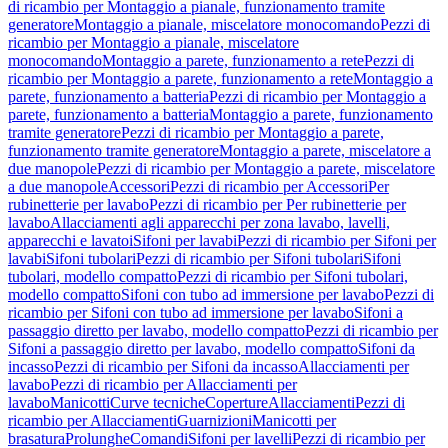
di ricambio per Montaggio a pianale, funzionamento tramite
generatore
Montaggio a pianale, miscelatore monocomando
Pezzi di
ricambio per Montaggio a pianale, miscelatore
monocomando
Montaggio a parete, funzionamento a rete
Pezzi di
ricambio per Montaggio a parete, funzionamento a rete
Montaggio a
parete, funzionamento a batteria
Pezzi di ricambio per Montaggio a
parete, funzionamento a batteria
Montaggio a parete, funzionamento
tramite generatore
Pezzi di ricambio per Montaggio a parete,
funzionamento tramite generatore
Montaggio a parete, miscelatore a
due manopole
Pezzi di ricambio per Montaggio a parete, miscelatore
a due manopole
Accessori
Pezzi di ricambio per Accessori
Per
rubinetterie per lavabo
Pezzi di ricambio per Per rubinetterie per
lavabo
Allacciamenti agli apparecchi per zona lavabo, lavelli,
apparecchi e lavatoi
Sifoni per lavabi
Pezzi di ricambio per Sifoni per
lavabi
Sifoni tubolari
Pezzi di ricambio per Sifoni tubolari
Sifoni
tubolari, modello compatto
Pezzi di ricambio per Sifoni tubolari,
modello compatto
Sifoni con tubo ad immersione per lavabo
Pezzi di
ricambio per Sifoni con tubo ad immersione per lavabo
Sifoni a
passaggio diretto per lavabo, modello compatto
Pezzi di ricambio per
Sifoni a passaggio diretto per lavabo, modello compatto
Sifoni da
incasso
Pezzi di ricambio per Sifoni da incasso
Allacciamenti per
lavabo
Pezzi di ricambio per Allacciamenti per
lavabo
Manicotti
Curve tecniche
Coperture
Allacciamenti
Pezzi di
ricambio per Allacciamenti
Guarnizioni
Manicotti per
brasatura
Prolunghe
Comandi
Sifoni per lavelli
Pezzi di ricambio per