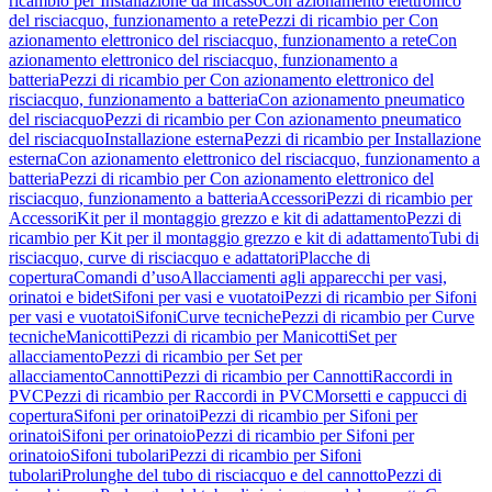
ricambio per Installazione da incasso
Con azionamento elettronico
del risciacquo, funzionamento a rete
Pezzi di ricambio per Con
azionamento elettronico del risciacquo, funzionamento a rete
Con
azionamento elettronico del risciacquo, funzionamento a
batteria
Pezzi di ricambio per Con azionamento elettronico del
risciacquo, funzionamento a batteria
Con azionamento pneumatico
del risciacquo
Pezzi di ricambio per Con azionamento pneumatico
del risciacquo
Installazione esterna
Pezzi di ricambio per Installazione
esterna
Con azionamento elettronico del risciacquo, funzionamento a
batteria
Pezzi di ricambio per Con azionamento elettronico del
risciacquo, funzionamento a batteria
Accessori
Pezzi di ricambio per
Accessori
Kit per il montaggio grezzo e kit di adattamento
Pezzi di
ricambio per Kit per il montaggio grezzo e kit di adattamento
Tubi di
risciacquo, curve di risciacquo e adattatori
Placche di
copertura
Comandi d’uso
Allacciamenti agli apparecchi per vasi,
orinatoi e bidet
Sifoni per vasi e vuotatoi
Pezzi di ricambio per Sifoni
per vasi e vuotatoi
Sifoni
Curve tecniche
Pezzi di ricambio per Curve
tecniche
Manicotti
Pezzi di ricambio per Manicotti
Set per
allacciamento
Pezzi di ricambio per Set per
allacciamento
Cannotti
Pezzi di ricambio per Cannotti
Raccordi in
PVC
Pezzi di ricambio per Raccordi in PVC
Morsetti e cappucci di
copertura
Sifoni per orinatoi
Pezzi di ricambio per Sifoni per
orinatoi
Sifoni per orinatoio
Pezzi di ricambio per Sifoni per
orinatoio
Sifoni tubolari
Pezzi di ricambio per Sifoni
tubolari
Prolunghe del tubo di risciacquo e del cannotto
Pezzi di