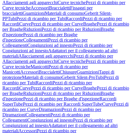
Allacciamenti agli apparecchi
Curve tecniche
Pezzi di ricambio per
Curve tecniche
Accessori
Braccialetti
Fissaggi per
braccialetti
Guarnizioni
Materiali di consumo
Geberit Silent-
PP
Tubi
Pezzi di ricambio per Tubi
Raccordi
Pezzi di ricambio per
Raccordi
Curve
Pezzi di ricambio per Curve
Braghe
Pezzi di ricambio
per Braghe
Riduzioni
Pezzi di ricambio per Riduzioni
Braghe
d'ispezione
Pezzi di ricambio per Braghe
d'ispezione
Collegamenti
Pezzi di ricambio per
Collegamenti
Congiunzioni ad innesto
Pezzi di ricambio per
Congiunzioni ad innesto
Adattatori per il collegamento ad altri
materiali
Allacciamenti agli apparecchi
Pezzi di ricambio per
Allacciamenti agli apparecchi
Curve tecniche
Pezzi di ricambio per
Curve tecniche
Manicotti
Pezzi di ricambio per
Manicotti
Accessori
Braccialetti
Chiusure
Guarnizioni
Tappi di
protezione
Materiali di consumo
Geberit Silent-Pro
Tubi
Pezzi di
ricambio per Tubi
Raccordi
Pezzi di ricambio per
Raccordi
Curve
Pezzi di ricambio per Curve
Braghe
Pezzi di ricambio
per Braghe
Riduzioni
Pezzi di ricambio per Riduzioni
Braghe
d'ispezione
Pezzi di ricambio per Braghe d'ispezione
Raccordi
SuperTube
Pezzi di ricambio per Raccordi SuperTube
Curve
Pezzi di
ricambio per Curve
Diramazioni
Pezzi di ricambio per
Diramazioni
Collegamenti
Pezzi di ricambio per
Collegamenti
Congiunzioni ad innesto
Pezzi di ricambio per
Congiunzioni ad innesto
Adattatori per il collegamento ad altri
materiali
Accessori
Pezzi di ricambio per