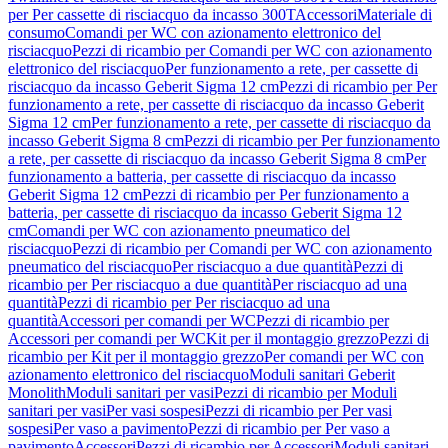
per Per cassette di risciacquo da incasso 300T
Accessori
Materiale di
consumo
Comandi per WC con azionamento elettronico del
risciacquo
Pezzi di ricambio per Comandi per WC con azionamento
elettronico del risciacquo
Per funzionamento a rete, per cassette di
risciacquo da incasso Geberit Sigma 12 cm
Pezzi di ricambio per Per
funzionamento a rete, per cassette di risciacquo da incasso Geberit
Sigma 12 cm
Per funzionamento a rete, per cassette di risciacquo da
incasso Geberit Sigma 8 cm
Pezzi di ricambio per Per funzionamento
a rete, per cassette di risciacquo da incasso Geberit Sigma 8 cm
Per
funzionamento a batteria, per cassette di risciacquo da incasso
Geberit Sigma 12 cm
Pezzi di ricambio per Per funzionamento a
batteria, per cassette di risciacquo da incasso Geberit Sigma 12
cm
Comandi per WC con azionamento pneumatico del
risciacquo
Pezzi di ricambio per Comandi per WC con azionamento
pneumatico del risciacquo
Per risciacquo a due quantità
Pezzi di
ricambio per Per risciacquo a due quantità
Per risciacquo ad una
quantità
Pezzi di ricambio per Per risciacquo ad una
quantità
Accessori per comandi per WC
Pezzi di ricambio per
Accessori per comandi per WC
Kit per il montaggio grezzo
Pezzi di
ricambio per Kit per il montaggio grezzo
Per comandi per WC con
azionamento elettronico del risciacquo
Moduli sanitari Geberit
Monolith
Moduli sanitari per vasi
Pezzi di ricambio per Moduli
sanitari per vasi
Per vasi sospesi
Pezzi di ricambio per Per vasi
sospesi
Per vaso a pavimento
Pezzi di ricambio per Per vaso a
pavimento
Accessori
Pezzi di ricambio per Accessori
Moduli sanitari