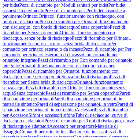
per bidet
Pezzi di ricambio per Moduli sanitari per bidet
Per bidet
sospesi e a pavimento
Pezzi di ricambio per Per bidet sospesi e a
pavimento
Orinatoi
Orinatoi, funzionamento con risciacquo, con
bordo di risciacquo
Pezzi di ricambio per Orinatoi, funzionamento
con risciacquo, con bordo di risciacquo
Senza coperchio
Pezzi di
ricambio per Senza coperchio
Orinatoi, funzionamento con
risciacquo, senza brida di risciacquo
Pezzi di ricambio per Orinatoi,
funzionamento con risciacquo, senza brida di risciacquo
Per
comando per orinatoi esterno o da incasso
Pezzi di ricambio per Per
comando per orinatoi esterno o da incasso
Con comando per
orinatoio integrato
Pezzi di ricambio per Con comando per orinatoio
integrato
Orinatoi, funzionamento con risciacquo, con / per
coperchio
Pezzi di ricambio per Orinatoi, funzionamento con
risciacquo, con / per coperchio
Senza brida di risciacquo
Pezzi di
ricambio per Senza brida di risciacquo
Orinatoi, funzionamento
senza acqua
Pezzi di ricambio per Orinatoi, funzionamento senza
acqua
Senza coperchio
Pezzi di ricambio per Senza coperchio
Pareti
di separazione per orinatoi
Pareti di separazione per orinatoi, in
materiale sintetico
Pareti di separazione per orinatoi, in vetro
Pareti di
separazione per orinatoi, in vetrochina
Accessori
Pezzi di ricambio
per Accessori
Sifoni e accessori sifone
Tubi di risciacquo, curve di
risciacquo e adattatori
Pezzi di ricambio per Tubi di risciacquo, curve
di risciacquo e adattatori
Accessori per erogatore
Materiale di
fissaggio
Comandi per orinatoi
Installazione da incasso
Pezzi di