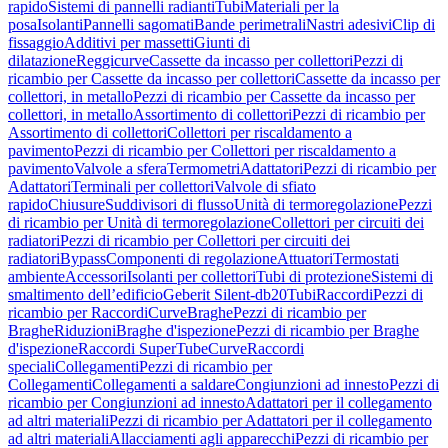
rapido
Sistemi di pannelli radianti
Tubi
Materiali per la
posa
Isolanti
Pannelli sagomati
Bande perimetrali
Nastri adesivi
Clip di
fissaggio
Additivi per massetti
Giunti di
dilatazione
Reggicurve
Cassette da incasso per collettori
Pezzi di
ricambio per Cassette da incasso per collettori
Cassette da incasso per
collettori, in metallo
Pezzi di ricambio per Cassette da incasso per
collettori, in metallo
Assortimento di collettori
Pezzi di ricambio per
Assortimento di collettori
Collettori per riscaldamento a
pavimento
Pezzi di ricambio per Collettori per riscaldamento a
pavimento
Valvole a sfera
Termometri
Adattatori
Pezzi di ricambio per
Adattatori
Terminali per collettori
Valvole di sfiato
rapido
Chiusure
Suddivisori di flusso
Unità di termoregolazione
Pezzi
di ricambio per Unità di termoregolazione
Collettori per circuiti dei
radiatori
Pezzi di ricambio per Collettori per circuiti dei
radiatori
Bypass
Componenti di regolazione
Attuatori
Termostati
ambiente
Accessori
Isolanti per collettori
Tubi di protezione
Sistemi di
smaltimento dell’edificio
Geberit Silent-db20
Tubi
Raccordi
Pezzi di
ricambio per Raccordi
Curve
Braghe
Pezzi di ricambio per
Braghe
Riduzioni
Braghe d'ispezione
Pezzi di ricambio per Braghe
d'ispezione
Raccordi SuperTube
Curve
Raccordi
speciali
Collegamenti
Pezzi di ricambio per
Collegamenti
Collegamenti a saldare
Congiunzioni ad innesto
Pezzi di
ricambio per Congiunzioni ad innesto
Adattatori per il collegamento
ad altri materiali
Pezzi di ricambio per Adattatori per il collegamento
ad altri materiali
Allacciamenti agli apparecchi
Pezzi di ricambio per