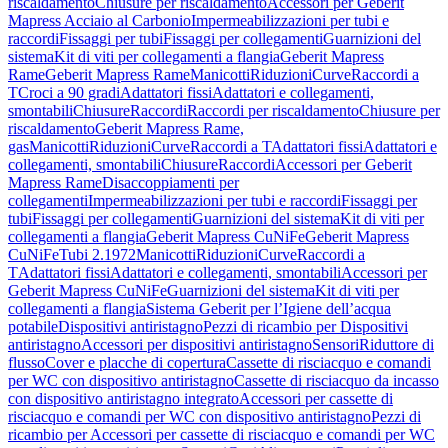
riscaldamento
Chiusure per riscaldamento
Accessori per Geberit
Mapress Acciaio al Carbonio
Impermeabilizzazioni per tubi e
raccordi
Fissaggi per tubi
Fissaggi per collegamenti
Guarnizioni del
sistema
Kit di viti per collegamenti a flangia
Geberit Mapress
Rame
Geberit Mapress Rame
Manicotti
Riduzioni
Curve
Raccordi a
T
Croci a 90 gradi
Adattatori fissi
Adattatori e collegamenti,
smontabili
Chiusure
Raccordi
Raccordi per riscaldamento
Chiusure per
riscaldamento
Geberit Mapress Rame,
gas
Manicotti
Riduzioni
Curve
Raccordi a T
Adattatori fissi
Adattatori e
collegamenti, smontabili
Chiusure
Raccordi
Accessori per Geberit
Mapress Rame
Disaccoppiamenti per
collegamenti
Impermeabilizzazioni per tubi e raccordi
Fissaggi per
tubi
Fissaggi per collegamenti
Guarnizioni del sistema
Kit di viti per
collegamenti a flangia
Geberit Mapress CuNiFe
Geberit Mapress
CuNiFe
Tubi 2.1972
Manicotti
Riduzioni
Curve
Raccordi a
T
Adattatori fissi
Adattatori e collegamenti, smontabili
Accessori per
Geberit Mapress CuNiFe
Guarnizioni del sistema
Kit di viti per
collegamenti a flangia
Sistema Geberit per l’Igiene dell’acqua
potabile
Dispositivi antiristagno
Pezzi di ricambio per Dispositivi
antiristagno
Accessori per dispositivi antiristagno
Sensori
Riduttore di
flusso
Cover e placche di copertura
Cassette di risciacquo e comandi
per WC con dispositivo antiristagno
Cassette di risciacquo da incasso
con dispositivo antiristagno integrato
Accessori per cassette di
risciacquo e comandi per WC con dispositivo antiristagno
Pezzi di
ricambio per Accessori per cassette di risciacquo e comandi per WC