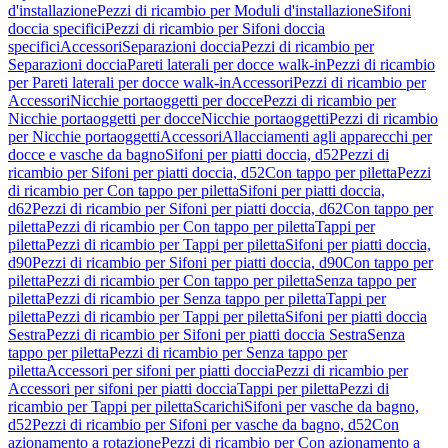
d'installazione
Pezzi di ricambio per Moduli d'installazione
Sifoni
doccia specifici
Pezzi di ricambio per Sifoni doccia
specifici
Accessori
Separazioni doccia
Pezzi di ricambio per
Separazioni doccia
Pareti laterali per docce walk-in
Pezzi di ricambio
per Pareti laterali per docce walk-in
Accessori
Pezzi di ricambio per
Accessori
Nicchie portaoggetti per docce
Pezzi di ricambio per
Nicchie portaoggetti per docce
Nicchie portaoggetti
Pezzi di ricambio
per Nicchie portaoggetti
Accessori
Allacciamenti agli apparecchi per
docce e vasche da bagno
Sifoni per piatti doccia, d52
Pezzi di
ricambio per Sifoni per piatti doccia, d52
Con tappo per piletta
Pezzi
di ricambio per Con tappo per piletta
Sifoni per piatti doccia,
d62
Pezzi di ricambio per Sifoni per piatti doccia, d62
Con tappo per
piletta
Pezzi di ricambio per Con tappo per piletta
Tappi per
piletta
Pezzi di ricambio per Tappi per piletta
Sifoni per piatti doccia,
d90
Pezzi di ricambio per Sifoni per piatti doccia, d90
Con tappo per
piletta
Pezzi di ricambio per Con tappo per piletta
Senza tappo per
piletta
Pezzi di ricambio per Senza tappo per piletta
Tappi per
piletta
Pezzi di ricambio per Tappi per piletta
Sifoni per piatti doccia
Sestra
Pezzi di ricambio per Sifoni per piatti doccia Sestra
Senza
tappo per piletta
Pezzi di ricambio per Senza tappo per
piletta
Accessori per sifoni per piatti doccia
Pezzi di ricambio per
Accessori per sifoni per piatti doccia
Tappi per piletta
Pezzi di
ricambio per Tappi per piletta
Scarichi
Sifoni per vasche da bagno,
d52
Pezzi di ricambio per Sifoni per vasche da bagno, d52
Con
azionamento a rotazione
Pezzi di ricambio per Con azionamento a