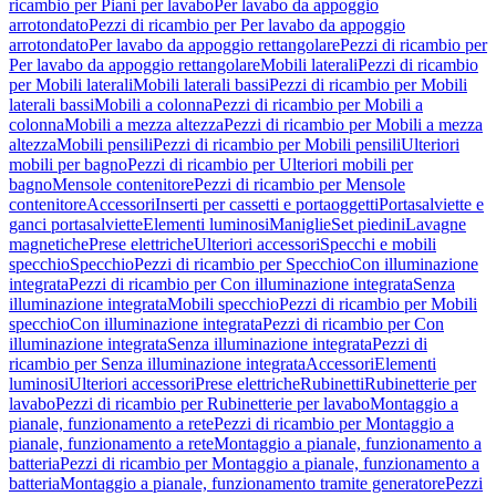
ricambio per Piani per lavabo
Per lavabo da appoggio
arrotondato
Pezzi di ricambio per Per lavabo da appoggio
arrotondato
Per lavabo da appoggio rettangolare
Pezzi di ricambio per
Per lavabo da appoggio rettangolare
Mobili laterali
Pezzi di ricambio
per Mobili laterali
Mobili laterali bassi
Pezzi di ricambio per Mobili
laterali bassi
Mobili a colonna
Pezzi di ricambio per Mobili a
colonna
Mobili a mezza altezza
Pezzi di ricambio per Mobili a mezza
altezza
Mobili pensili
Pezzi di ricambio per Mobili pensili
Ulteriori
mobili per bagno
Pezzi di ricambio per Ulteriori mobili per
bagno
Mensole contenitore
Pezzi di ricambio per Mensole
contenitore
Accessori
Inserti per cassetti e portaoggetti
Portasalviette e
ganci portasalviette
Elementi luminosi
Maniglie
Set piedini
Lavagne
magnetiche
Prese elettriche
Ulteriori accessori
Specchi e mobili
specchio
Specchio
Pezzi di ricambio per Specchio
Con illuminazione
integrata
Pezzi di ricambio per Con illuminazione integrata
Senza
illuminazione integrata
Mobili specchio
Pezzi di ricambio per Mobili
specchio
Con illuminazione integrata
Pezzi di ricambio per Con
illuminazione integrata
Senza illuminazione integrata
Pezzi di
ricambio per Senza illuminazione integrata
Accessori
Elementi
luminosi
Ulteriori accessori
Prese elettriche
Rubinetti
Rubinetterie per
lavabo
Pezzi di ricambio per Rubinetterie per lavabo
Montaggio a
pianale, funzionamento a rete
Pezzi di ricambio per Montaggio a
pianale, funzionamento a rete
Montaggio a pianale, funzionamento a
batteria
Pezzi di ricambio per Montaggio a pianale, funzionamento a
batteria
Montaggio a pianale, funzionamento tramite generatore
Pezzi