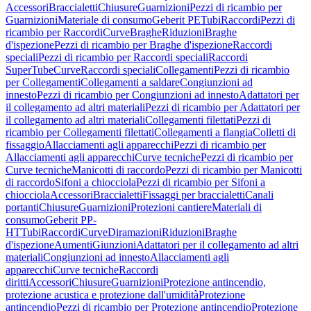
Accessori
Braccialetti
Chiusure
Guarnizioni
Pezzi di ricambio per
Guarnizioni
Materiale di consumo
Geberit PE
Tubi
Raccordi
Pezzi di
ricambio per Raccordi
Curve
Braghe
Riduzioni
Braghe
d'ispezione
Pezzi di ricambio per Braghe d'ispezione
Raccordi
speciali
Pezzi di ricambio per Raccordi speciali
Raccordi
SuperTube
Curve
Raccordi speciali
Collegamenti
Pezzi di ricambio
per Collegamenti
Collegamenti a saldare
Congiunzioni ad
innesto
Pezzi di ricambio per Congiunzioni ad innesto
Adattatori per
il collegamento ad altri materiali
Pezzi di ricambio per Adattatori per
il collegamento ad altri materiali
Collegamenti filettati
Pezzi di
ricambio per Collegamenti filettati
Collegamenti a flangia
Colletti di
fissaggio
Allacciamenti agli apparecchi
Pezzi di ricambio per
Allacciamenti agli apparecchi
Curve tecniche
Pezzi di ricambio per
Curve tecniche
Manicotti di raccordo
Pezzi di ricambio per Manicotti
di raccordo
Sifoni a chiocciola
Pezzi di ricambio per Sifoni a
chiocciola
Accessori
Braccialetti
Fissaggi per braccialetti
Canali
portanti
Chiusure
Guarnizioni
Protezioni cantiere
Materiali di
consumo
Geberit PP-
HT
Tubi
Raccordi
Curve
Diramazioni
Riduzioni
Braghe
d'ispezione
Aumenti
Giunzioni
Adattatori per il collegamento ad altri
materiali
Congiunzioni ad innesto
Allacciamenti agli
apparecchi
Curve tecniche
Raccordi
diritti
Accessori
Chiusure
Guarnizioni
Protezione antincendio,
protezione acustica e protezione dall'umidità
Protezione
antincendio
Pezzi di ricambio per Protezione antincendio
Protezione