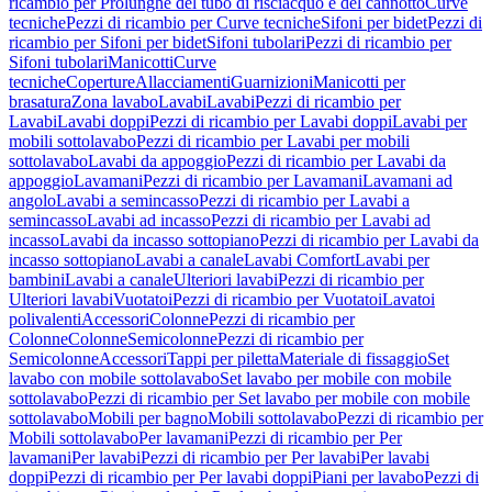
ricambio per Prolunghe del tubo di risciacquo e del cannotto
Curve
tecniche
Pezzi di ricambio per Curve tecniche
Sifoni per bidet
Pezzi di
ricambio per Sifoni per bidet
Sifoni tubolari
Pezzi di ricambio per
Sifoni tubolari
Manicotti
Curve
tecniche
Coperture
Allacciamenti
Guarnizioni
Manicotti per
brasatura
Zona lavabo
Lavabi
Lavabi
Pezzi di ricambio per
Lavabi
Lavabi doppi
Pezzi di ricambio per Lavabi doppi
Lavabi per
mobili sottolavabo
Pezzi di ricambio per Lavabi per mobili
sottolavabo
Lavabi da appoggio
Pezzi di ricambio per Lavabi da
appoggio
Lavamani
Pezzi di ricambio per Lavamani
Lavamani ad
angolo
Lavabi a semincasso
Pezzi di ricambio per Lavabi a
semincasso
Lavabi ad incasso
Pezzi di ricambio per Lavabi ad
incasso
Lavabi da incasso sottopiano
Pezzi di ricambio per Lavabi da
incasso sottopiano
Lavabi a canale
Lavabi Comfort
Lavabi per
bambini
Lavabi a canale
Ulteriori lavabi
Pezzi di ricambio per
Ulteriori lavabi
Vuotatoi
Pezzi di ricambio per Vuotatoi
Lavatoi
polivalenti
Accessori
Colonne
Pezzi di ricambio per
Colonne
Colonne
Semicolonne
Pezzi di ricambio per
Semicolonne
Accessori
Tappi per piletta
Materiale di fissaggio
Set
lavabo con mobile sottolavabo
Set lavabo per mobile con mobile
sottolavabo
Pezzi di ricambio per Set lavabo per mobile con mobile
sottolavabo
Mobili per bagno
Mobili sottolavabo
Pezzi di ricambio per
Mobili sottolavabo
Per lavamani
Pezzi di ricambio per Per
lavamani
Per lavabi
Pezzi di ricambio per Per lavabi
Per lavabi
doppi
Pezzi di ricambio per Per lavabi doppi
Piani per lavabo
Pezzi di