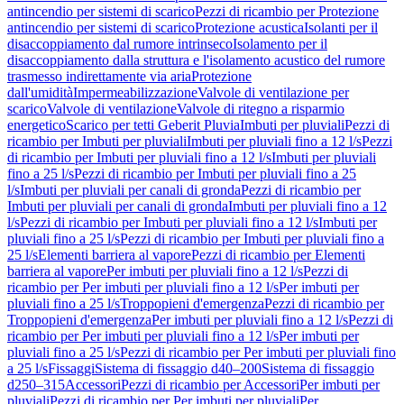
antincendio per sistemi di scarico
Pezzi di ricambio per Protezione
antincendio per sistemi di scarico
Protezione acustica
Isolanti per il
disaccoppiamento dal rumore intrinseco
Isolamento per il
disaccoppiamento dalla struttura e l'isolamento acustico del rumore
trasmesso indirettamente via aria
Protezione
dall'umidità
Impermeabilizzazione
Valvole di ventilazione per
scarico
Valvole di ventilazione
Valvole di ritegno a risparmio
energetico
Scarico per tetti Geberit Pluvia
Imbuti per pluviali
Pezzi di
ricambio per Imbuti per pluviali
Imbuti per pluviali fino a 12 l/s
Pezzi
di ricambio per Imbuti per pluviali fino a 12 l/s
Imbuti per pluviali
fino a 25 l/s
Pezzi di ricambio per Imbuti per pluviali fino a 25
l/s
Imbuti per pluviali per canali di gronda
Pezzi di ricambio per
Imbuti per pluviali per canali di gronda
Imbuti per pluviali fino a 12
l/s
Pezzi di ricambio per Imbuti per pluviali fino a 12 l/s
Imbuti per
pluviali fino a 25 l/s
Pezzi di ricambio per Imbuti per pluviali fino a
25 l/s
Elementi barriera al vapore
Pezzi di ricambio per Elementi
barriera al vapore
Per imbuti per pluviali fino a 12 l/s
Pezzi di
ricambio per Per imbuti per pluviali fino a 12 l/s
Per imbuti per
pluviali fino a 25 l/s
Troppopieni d'emergenza
Pezzi di ricambio per
Troppopieni d'emergenza
Per imbuti per pluviali fino a 12 l/s
Pezzi di
ricambio per Per imbuti per pluviali fino a 12 l/s
Per imbuti per
pluviali fino a 25 l/s
Pezzi di ricambio per Per imbuti per pluviali fino
a 25 l/s
Fissaggi
Sistema di fissaggio d40–200
Sistema di fissaggio
d250–315
Accessori
Pezzi di ricambio per Accessori
Per imbuti per
pluviali
Pezzi di ricambio per Per imbuti per pluviali
Per