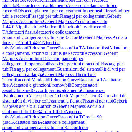
monostrato
Raccordi
Allacciamenti
Collettori con raccordo
filettato
Raccordi per riscaldamento
Accessori
Isolanti per tubi e
raccordi
Disaccoppiamenti per collegamenti
Impermeabilizzazioni per
tubi e raccordi
Fissaggi per tubi
Fissaggi per collegamenti
Geberit
Mapress Acciaio Inox
Geberit Mapress Acciaio Inox
Tubi
1.4401
Nippli da tubo
Manicotti
Riduzioni
Curve
Raccordi a
T
Adattatori fissi
Adattatori e collegamenti,
smontabili
Compensatori
Chiusure
Raccordi
Geberit Mapress Acciaio
Inox, gas
Tubi 1.4401
Nippli da
tubo
Manicotti
Riduzioni
Curve
Raccordi a T
Adattatori fissi
Adattatori
e collegamenti, smontabili
Chiusure
Raccordi
Accessori Geberit
Mapress Acciaio Inox
Disaccoppiamenti per
collegamenti
Impermeabilizzazioni per tubi e raccordi
Fissaggi per
tubi
Fissaggi per collegamenti
Guarnizioni del sistema
Kit di viti per
collegamenti a flangia
Geberit Mapress Therm
Tubi
Therm
Raccordi
Manicotti
Riduzioni
Curve
Raccordi a T
Adattatori
fissi
Adattatori e giunzioni, removibili
Compensatori
assiali
Chiusure
Raccordi per riscaldamento
Chiusure per
riscaldamento
Accessori per Geberit Mapress Therm
Guarnizioni del
sistema
Kit di viti per collegamenti a flangia
Fissaggi per tubi
Geberit
Mapress acciaio al Carbonio
Geberit Mapress Acciaio al
Carbonio
Tubi 1.0034
Tubi 1.0215
Nippli da
tubo
Manicotti
Riduzioni
Curve
Raccordi a T
Croci a 90
gradi
Adattatori fissi
Adattatori e collegamenti,
smontabili
Compensatori
Chiusure
Raccordi per