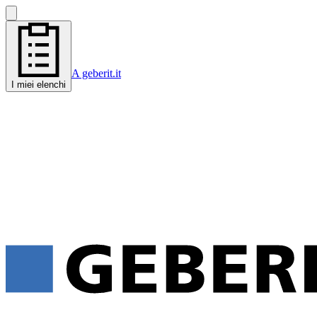
A geberit.it
I miei elenchi