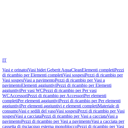
IT
Vasi e orinatoi
Vasi bidet Geberit AquaClean
Elementi completi
Pezzi
di ricambio per Elementi completi
Vasi sospesi
Pezzi di ricambio per
Vasi sospesi
Vasi a pavimento
Pezzi di ricambio per Vasi a
pavimento
Elementi aggiuntivi
Pezzi di ricambio per Elementi
aggiuntivi
Per vasi WC
Pezzi di ricambio per Per vasi
WC
Accessori
Pezzi di ricambio per Accessori
Per elementi
completi
Per elementi aggiuntivi
Pezzi di ricambio per Per elementi
aggiuntivi
Per elementi aggiuntivi e elementi completi
Materiale di
consumo
Vasi e sedili del vaso
Vasi sospesi
Pezzi di ricambio per Vasi
sospesi
Vasi a cacciata
Pezzi di ricambio per Vasi a cacciata
Vasi a
pavimento
Pezzi di ricambio per Vasi a pavimento
Vasi a cacciata per
cassetta di risciacquo esterna monoblocco
Pezzi di ricambio per Vasi