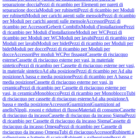
separazione doccia
Pezzi di ricambio per Elementi per pareti di
separazione doccia
Moduli per rubinetti
Pezzi di ricambio per Moduli
per rubinetti
Moduli per carichi agenti sulle mensole
Pezzi di ricambio
per Moduli per carichi agenti sulle mensole
Accessori
Pezzi di
ricambio per Accessori
Geberit Combifix
Moduli d'installazione
Pezzi
di ricambio per Moduli d'installazione
Moduli per WC
Pezzi di
ricambio per Moduli per WC
Moduli per lavabi
Pezzi di ricambio per
Moduli per lavabi
Moduli per bidet
Pezzi di ricambio per Moduli per
bidet
Moduli per docce
Pezzi di ricambio per Moduli per
docce
Accessori
Per moduli WC
Per fissaggi
Cassette di risciacquo
esterne
Cassette di risciacquo esterne per vasi, in materiale
sintetico
Pezzi di ricambio per Cassette di risciacquo esterne per vasi,
in materiale sintetico
Ad alta posizione
Pezzi di ricambio per Ad alta
posizione
A bassa e media posizione
Pezzi di ricambio per A bassa e
media posizione
Cassette di risciacquo esterne per vasi, in
ceramica
Pezzi di ricambio per Cassette di risciacquo esterne per
vasi, in ceramica
Monoblocco
Pezzi di ricambio per Monoblocco
Tubi
di risciacquo per cassette di risciacquo esterne
Ad alta posizione
A
bassa e media posizione
Accessori
Guarnizioni
Guarnizioni ad
anello
Nippli, rosoni e riduttori di flusso
Materiali di consumo
Cassette
di risciacquo da incasso
Cassette di risciacquo da incasso Sigma
Pezzi
di ricambio per Cassette di risciacquo da incasso Sigma
Cassette di
risciacquo da incasso Omega
Pezzi di ricambio per Cassette di
risciacquo da incasso Omega
Tubi di risciacquo
Accessori
Rubinetti a
galleggiante e batterie di scarico
Rubinetti a galleggiante
Pezzi di