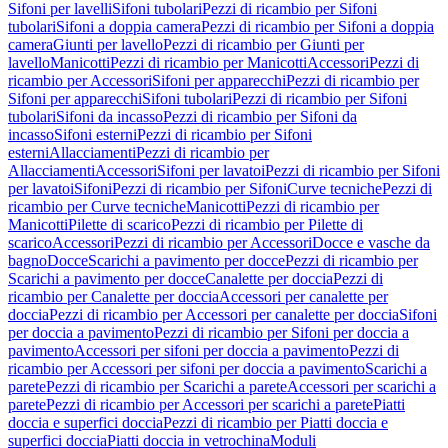
Sifoni per lavelli
Sifoni tubolari
Pezzi di ricambio per Sifoni
tubolari
Sifoni a doppia camera
Pezzi di ricambio per Sifoni a doppia
camera
Giunti per lavello
Pezzi di ricambio per Giunti per
lavello
Manicotti
Pezzi di ricambio per Manicotti
Accessori
Pezzi di
ricambio per Accessori
Sifoni per apparecchi
Pezzi di ricambio per
Sifoni per apparecchi
Sifoni tubolari
Pezzi di ricambio per Sifoni
tubolari
Sifoni da incasso
Pezzi di ricambio per Sifoni da
incasso
Sifoni esterni
Pezzi di ricambio per Sifoni
esterni
Allacciamenti
Pezzi di ricambio per
Allacciamenti
Accessori
Sifoni per lavatoi
Pezzi di ricambio per Sifoni
per lavatoi
Sifoni
Pezzi di ricambio per Sifoni
Curve tecniche
Pezzi di
ricambio per Curve tecniche
Manicotti
Pezzi di ricambio per
Manicotti
Pilette di scarico
Pezzi di ricambio per Pilette di
scarico
Accessori
Pezzi di ricambio per Accessori
Docce e vasche da
bagno
Docce
Scarichi a pavimento per docce
Pezzi di ricambio per
Scarichi a pavimento per docce
Canalette per doccia
Pezzi di
ricambio per Canalette per doccia
Accessori per canalette per
doccia
Pezzi di ricambio per Accessori per canalette per doccia
Sifoni
per doccia a pavimento
Pezzi di ricambio per Sifoni per doccia a
pavimento
Accessori per sifoni per doccia a pavimento
Pezzi di
ricambio per Accessori per sifoni per doccia a pavimento
Scarichi a
parete
Pezzi di ricambio per Scarichi a parete
Accessori per scarichi a
parete
Pezzi di ricambio per Accessori per scarichi a parete
Piatti
doccia e superfici doccia
Pezzi di ricambio per Piatti doccia e
superfici doccia
Piatti doccia in vetrochina
Moduli