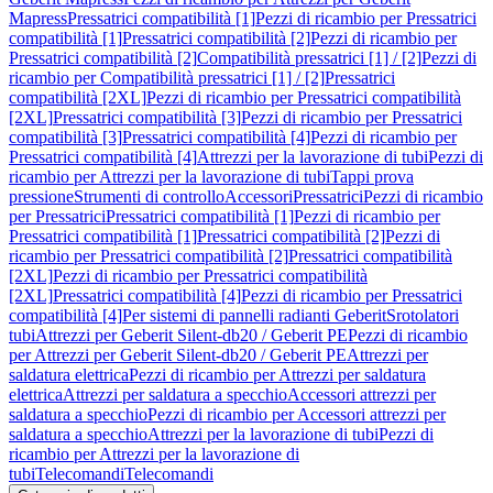
Mapress
Pressatrici compatibilità [1]
Pezzi di ricambio per Pressatrici
compatibilità [1]
Pressatrici compatibilità [2]
Pezzi di ricambio per
Pressatrici compatibilità [2]
Compatibilità pressatrici [1] / [2]
Pezzi di
ricambio per Compatibilità pressatrici [1] / [2]
Pressatrici
compatibilità [2XL]
Pezzi di ricambio per Pressatrici compatibilità
[2XL]
Pressatrici compatibilità [3]
Pezzi di ricambio per Pressatrici
compatibilità [3]
Pressatrici compatibilità [4]
Pezzi di ricambio per
Pressatrici compatibilità [4]
Attrezzi per la lavorazione di tubi
Pezzi di
ricambio per Attrezzi per la lavorazione di tubi
Tappi prova
pressione
Strumenti di controllo
Accessori
Pressatrici
Pezzi di ricambio
per Pressatrici
Pressatrici compatibilità [1]
Pezzi di ricambio per
Pressatrici compatibilità [1]
Pressatrici compatibilità [2]
Pezzi di
ricambio per Pressatrici compatibilità [2]
Pressatrici compatibilità
[2XL]
Pezzi di ricambio per Pressatrici compatibilità
[2XL]
Pressatrici compatibilità [4]
Pezzi di ricambio per Pressatrici
compatibilità [4]
Per sistemi di pannelli radianti Geberit
Srotolatori
tubi
Attrezzi per Geberit Silent-db20 / Geberit PE
Pezzi di ricambio
per Attrezzi per Geberit Silent-db20 / Geberit PE
Attrezzi per
saldatura elettrica
Pezzi di ricambio per Attrezzi per saldatura
elettrica
Attrezzi per saldatura a specchio
Accessori attrezzi per
saldatura a specchio
Pezzi di ricambio per Accessori attrezzi per
saldatura a specchio
Attrezzi per la lavorazione di tubi
Pezzi di
ricambio per Attrezzi per la lavorazione di
tubi
Telecomandi
Telecomandi