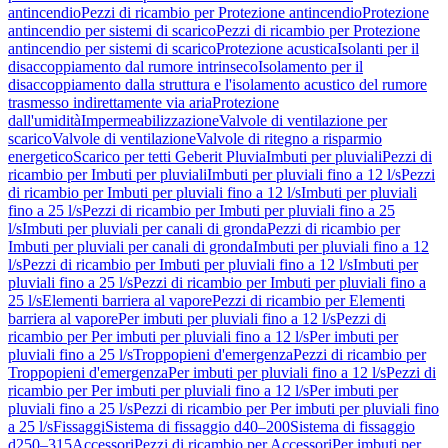
antincendio
Pezzi di ricambio per Protezione antincendio
Protezione
antincendio per sistemi di scarico
Pezzi di ricambio per Protezione
antincendio per sistemi di scarico
Protezione acustica
Isolanti per il
disaccoppiamento dal rumore intrinseco
Isolamento per il
disaccoppiamento dalla struttura e l'isolamento acustico del rumore
trasmesso indirettamente via aria
Protezione
dall'umidità
Impermeabilizzazione
Valvole di ventilazione per
scarico
Valvole di ventilazione
Valvole di ritegno a risparmio
energetico
Scarico per tetti Geberit Pluvia
Imbuti per pluviali
Pezzi di
ricambio per Imbuti per pluviali
Imbuti per pluviali fino a 12 l/s
Pezzi
di ricambio per Imbuti per pluviali fino a 12 l/s
Imbuti per pluviali
fino a 25 l/s
Pezzi di ricambio per Imbuti per pluviali fino a 25
l/s
Imbuti per pluviali per canali di gronda
Pezzi di ricambio per
Imbuti per pluviali per canali di gronda
Imbuti per pluviali fino a 12
l/s
Pezzi di ricambio per Imbuti per pluviali fino a 12 l/s
Imbuti per
pluviali fino a 25 l/s
Pezzi di ricambio per Imbuti per pluviali fino a
25 l/s
Elementi barriera al vapore
Pezzi di ricambio per Elementi
barriera al vapore
Per imbuti per pluviali fino a 12 l/s
Pezzi di
ricambio per Per imbuti per pluviali fino a 12 l/s
Per imbuti per
pluviali fino a 25 l/s
Troppopieni d'emergenza
Pezzi di ricambio per
Troppopieni d'emergenza
Per imbuti per pluviali fino a 12 l/s
Pezzi di
ricambio per Per imbuti per pluviali fino a 12 l/s
Per imbuti per
pluviali fino a 25 l/s
Pezzi di ricambio per Per imbuti per pluviali fino
a 25 l/s
Fissaggi
Sistema di fissaggio d40–200
Sistema di fissaggio
d250–315
Accessori
Pezzi di ricambio per Accessori
Per imbuti per