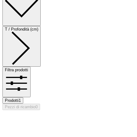
T / Profondità (cm)
Filtra prodotti
Prodotti
1
Pezzi di ricambio
0