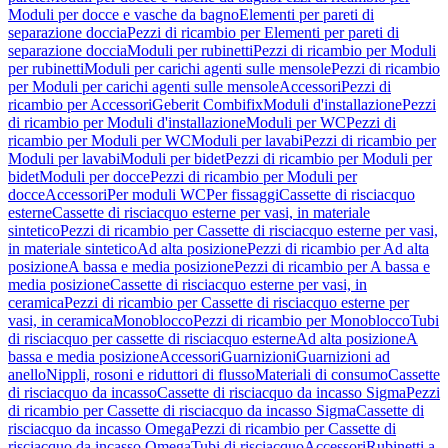
Moduli per docce e vasche da bagno
Elementi per pareti di
separazione doccia
Pezzi di ricambio per Elementi per pareti di
separazione doccia
Moduli per rubinetti
Pezzi di ricambio per Moduli
per rubinetti
Moduli per carichi agenti sulle mensole
Pezzi di ricambio
per Moduli per carichi agenti sulle mensole
Accessori
Pezzi di
ricambio per Accessori
Geberit Combifix
Moduli d'installazione
Pezzi
di ricambio per Moduli d'installazione
Moduli per WC
Pezzi di
ricambio per Moduli per WC
Moduli per lavabi
Pezzi di ricambio per
Moduli per lavabi
Moduli per bidet
Pezzi di ricambio per Moduli per
bidet
Moduli per docce
Pezzi di ricambio per Moduli per
docce
Accessori
Per moduli WC
Per fissaggi
Cassette di risciacquo
esterne
Cassette di risciacquo esterne per vasi, in materiale
sintetico
Pezzi di ricambio per Cassette di risciacquo esterne per vasi,
in materiale sintetico
Ad alta posizione
Pezzi di ricambio per Ad alta
posizione
A bassa e media posizione
Pezzi di ricambio per A bassa e
media posizione
Cassette di risciacquo esterne per vasi, in
ceramica
Pezzi di ricambio per Cassette di risciacquo esterne per
vasi, in ceramica
Monoblocco
Pezzi di ricambio per Monoblocco
Tubi
di risciacquo per cassette di risciacquo esterne
Ad alta posizione
A
bassa e media posizione
Accessori
Guarnizioni
Guarnizioni ad
anello
Nippli, rosoni e riduttori di flusso
Materiali di consumo
Cassette
di risciacquo da incasso
Cassette di risciacquo da incasso Sigma
Pezzi
di ricambio per Cassette di risciacquo da incasso Sigma
Cassette di
risciacquo da incasso Omega
Pezzi di ricambio per Cassette di
risciacquo da incasso Omega
Tubi di risciacquo
Accessori
Rubinetti a