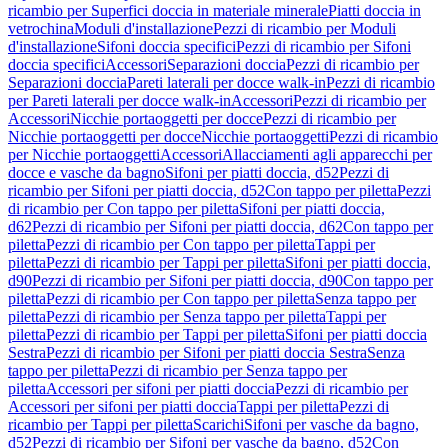
ricambio per Superfici doccia in materiale minerale
Piatti doccia in
vetrochina
Moduli d'installazione
Pezzi di ricambio per Moduli
d'installazione
Sifoni doccia specifici
Pezzi di ricambio per Sifoni
doccia specifici
Accessori
Separazioni doccia
Pezzi di ricambio per
Separazioni doccia
Pareti laterali per docce walk-in
Pezzi di ricambio
per Pareti laterali per docce walk-in
Accessori
Pezzi di ricambio per
Accessori
Nicchie portaoggetti per docce
Pezzi di ricambio per
Nicchie portaoggetti per docce
Nicchie portaoggetti
Pezzi di ricambio
per Nicchie portaoggetti
Accessori
Allacciamenti agli apparecchi per
docce e vasche da bagno
Sifoni per piatti doccia, d52
Pezzi di
ricambio per Sifoni per piatti doccia, d52
Con tappo per piletta
Pezzi
di ricambio per Con tappo per piletta
Sifoni per piatti doccia,
d62
Pezzi di ricambio per Sifoni per piatti doccia, d62
Con tappo per
piletta
Pezzi di ricambio per Con tappo per piletta
Tappi per
piletta
Pezzi di ricambio per Tappi per piletta
Sifoni per piatti doccia,
d90
Pezzi di ricambio per Sifoni per piatti doccia, d90
Con tappo per
piletta
Pezzi di ricambio per Con tappo per piletta
Senza tappo per
piletta
Pezzi di ricambio per Senza tappo per piletta
Tappi per
piletta
Pezzi di ricambio per Tappi per piletta
Sifoni per piatti doccia
Sestra
Pezzi di ricambio per Sifoni per piatti doccia Sestra
Senza
tappo per piletta
Pezzi di ricambio per Senza tappo per
piletta
Accessori per sifoni per piatti doccia
Pezzi di ricambio per
Accessori per sifoni per piatti doccia
Tappi per piletta
Pezzi di
ricambio per Tappi per piletta
Scarichi
Sifoni per vasche da bagno,
d52
Pezzi di ricambio per Sifoni per vasche da bagno, d52
Con