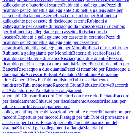
galleggiante e batterie di scarico
Rubinetti a galleggiante
Pezzi di
ricambio per Rubinetti a galleggiante
Rubinetti a galleggiante per
cassette di risciacquo esterne
Pezzi di ricambio per Rubinetti a
galleggiante per cassette di risciacquo esterne
Rubinetti a
galleggiante per cassette di risciacquo da incasso
Pezzi di ricambio
per Rubinetti a galleggiante per cassette di risciacquo da
incasso
Rubinetti a galleggiante per cassette in ceramica
Pezzi di
ricambio per Rubinetti a galleggiante per cassette in
ceramica
Rubinetti a galleggiante per Monolith
Pezzi di ricambio per
Rubinetti a galleggiante per Monolith
Batterie di scarico
Pezzi di
ricambio per Batterie di scarico
Risciacquo a due quantità
Pezzi di
ricambio per Risciacquo a due quantità
Batterie
Pezzi di ricambio per
Batterie
Risciacquo a due quantità
Pezzi di ricambio per Risciacquo a
due quantità
Accessori
Pulsanti
Adattatori
Membrane
Adduzione
idrica
Geberit FlowFit
Tubi multistrato
Tubi riscaldamento
multistrato
Tubi monostrato
Raccordi
Giunti
Riduzioni
Curve
Raccordi
a T
Adattatori fissi
Adattatori e collegamenti,
smontabili
Chiusure
Raccordi
Collettori con raccordo filettato
Raccordi
per riscaldamento
Chiusure per riscaldamento
Accessori
Isolanti per
tubi e raccordi
Disaccoppiamenti per
collegamenti
Impermeabilizzazioni per tubi e raccordi
Guarnizioni per
raccordi
Copertura per raccordi
Fissaggi per tubi
Tubi di protezione e
accessori per la posa
Fissaggi per collegamenti
Guarnizioni del
sistema
Kit di viti per collegamenti a flangia
Materiali di