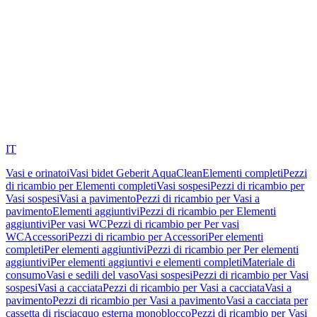
IT
Vasi e orinatoi
Vasi bidet Geberit AquaClean
Elementi completi
Pezzi
di ricambio per Elementi completi
Vasi sospesi
Pezzi di ricambio per
Vasi sospesi
Vasi a pavimento
Pezzi di ricambio per Vasi a
pavimento
Elementi aggiuntivi
Pezzi di ricambio per Elementi
aggiuntivi
Per vasi WC
Pezzi di ricambio per Per vasi
WC
Accessori
Pezzi di ricambio per Accessori
Per elementi
completi
Per elementi aggiuntivi
Pezzi di ricambio per Per elementi
aggiuntivi
Per elementi aggiuntivi e elementi completi
Materiale di
consumo
Vasi e sedili del vaso
Vasi sospesi
Pezzi di ricambio per Vasi
sospesi
Vasi a cacciata
Pezzi di ricambio per Vasi a cacciata
Vasi a
pavimento
Pezzi di ricambio per Vasi a pavimento
Vasi a cacciata per
cassetta di risciacquo esterna monoblocco
Pezzi di ricambio per Vasi