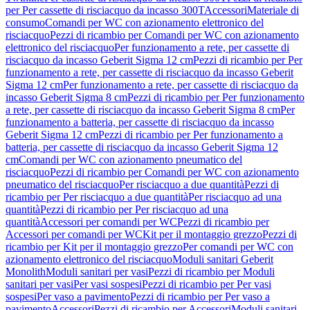
per Per cassette di risciacquo da incasso 300T
Accessori
Materiale di
consumo
Comandi per WC con azionamento elettronico del
risciacquo
Pezzi di ricambio per Comandi per WC con azionamento
elettronico del risciacquo
Per funzionamento a rete, per cassette di
risciacquo da incasso Geberit Sigma 12 cm
Pezzi di ricambio per Per
funzionamento a rete, per cassette di risciacquo da incasso Geberit
Sigma 12 cm
Per funzionamento a rete, per cassette di risciacquo da
incasso Geberit Sigma 8 cm
Pezzi di ricambio per Per funzionamento
a rete, per cassette di risciacquo da incasso Geberit Sigma 8 cm
Per
funzionamento a batteria, per cassette di risciacquo da incasso
Geberit Sigma 12 cm
Pezzi di ricambio per Per funzionamento a
batteria, per cassette di risciacquo da incasso Geberit Sigma 12
cm
Comandi per WC con azionamento pneumatico del
risciacquo
Pezzi di ricambio per Comandi per WC con azionamento
pneumatico del risciacquo
Per risciacquo a due quantità
Pezzi di
ricambio per Per risciacquo a due quantità
Per risciacquo ad una
quantità
Pezzi di ricambio per Per risciacquo ad una
quantità
Accessori per comandi per WC
Pezzi di ricambio per
Accessori per comandi per WC
Kit per il montaggio grezzo
Pezzi di
ricambio per Kit per il montaggio grezzo
Per comandi per WC con
azionamento elettronico del risciacquo
Moduli sanitari Geberit
Monolith
Moduli sanitari per vasi
Pezzi di ricambio per Moduli
sanitari per vasi
Per vasi sospesi
Pezzi di ricambio per Per vasi
sospesi
Per vaso a pavimento
Pezzi di ricambio per Per vaso a
pavimento
Accessori
Pezzi di ricambio per Accessori
Moduli sanitari