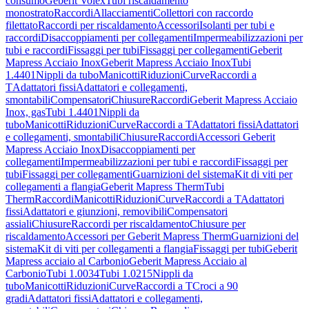
consumo
Geberit Volex
Tubi riscaldamento
monostrato
Raccordi
Allacciamenti
Collettori con raccordo
filettato
Raccordi per riscaldamento
Accessori
Isolanti per tubi e
raccordi
Disaccoppiamenti per collegamenti
Impermeabilizzazioni per
tubi e raccordi
Fissaggi per tubi
Fissaggi per collegamenti
Geberit
Mapress Acciaio Inox
Geberit Mapress Acciaio Inox
Tubi
1.4401
Nippli da tubo
Manicotti
Riduzioni
Curve
Raccordi a
T
Adattatori fissi
Adattatori e collegamenti,
smontabili
Compensatori
Chiusure
Raccordi
Geberit Mapress Acciaio
Inox, gas
Tubi 1.4401
Nippli da
tubo
Manicotti
Riduzioni
Curve
Raccordi a T
Adattatori fissi
Adattatori
e collegamenti, smontabili
Chiusure
Raccordi
Accessori Geberit
Mapress Acciaio Inox
Disaccoppiamenti per
collegamenti
Impermeabilizzazioni per tubi e raccordi
Fissaggi per
tubi
Fissaggi per collegamenti
Guarnizioni del sistema
Kit di viti per
collegamenti a flangia
Geberit Mapress Therm
Tubi
Therm
Raccordi
Manicotti
Riduzioni
Curve
Raccordi a T
Adattatori
fissi
Adattatori e giunzioni, removibili
Compensatori
assiali
Chiusure
Raccordi per riscaldamento
Chiusure per
riscaldamento
Accessori per Geberit Mapress Therm
Guarnizioni del
sistema
Kit di viti per collegamenti a flangia
Fissaggi per tubi
Geberit
Mapress acciaio al Carbonio
Geberit Mapress Acciaio al
Carbonio
Tubi 1.0034
Tubi 1.0215
Nippli da
tubo
Manicotti
Riduzioni
Curve
Raccordi a T
Croci a 90
gradi
Adattatori fissi
Adattatori e collegamenti,