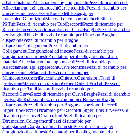
ad altri materiali
Allacciamenti agli apparecchi
Pezzi di ricambio per
Allacciamenti agli apparecchi
Curve tecniche
Pezzi di ricambio per
Curve tecniche
Accessori
Braccialetti
Fissaggi per
braccialetti
Guarnizioni
Materiali di consumo
Geberit Silent-
PP
Tubi
Pezzi di ricambio per Tubi
Raccordi
Pezzi di ricambio per
Raccordi
Curve
Pezzi di ricambio per Curve
Braghe
Pezzi di ricambio
per Braghe
Riduzioni
Pezzi di ricambio per Riduzioni
Braghe
d'ispezione
Pezzi di ricambio per Braghe
d'ispezione
Collegamenti
Pezzi di ricambio per
Collegamenti
Congiunzioni ad innesto
Pezzi di ricambio per
Congiunzioni ad innesto
Adattatori per il collegamento ad altri
materiali
Allacciamenti agli apparecchi
Pezzi di ricambio per
Allacciamenti agli apparecchi
Curve tecniche
Pezzi di ricambio per
Curve tecniche
Manicotti
Pezzi di ricambio per
Manicotti
Accessori
Braccialetti
Chiusure
Guarnizioni
Tappi di
protezione
Materiali di consumo
Geberit Silent-Pro
Tubi
Pezzi di
ricambio per Tubi
Raccordi
Pezzi di ricambio per
Raccordi
Curve
Pezzi di ricambio per Curve
Braghe
Pezzi di ricambio
per Braghe
Riduzioni
Pezzi di ricambio per Riduzioni
Braghe
d'ispezione
Pezzi di ricambio per Braghe d'ispezione
Raccordi
SuperTube
Pezzi di ricambio per Raccordi SuperTube
Curve
Pezzi di
ricambio per Curve
Diramazioni
Pezzi di ricambio per
Diramazioni
Collegamenti
Pezzi di ricambio per
Collegamenti
Congiunzioni ad innesto
Pezzi di ricambio per
Congiunzioni ad innesto
Adattatori per il collegamento ad altri