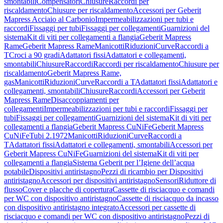
smontabili
Compensatori
Chiusure
Raccordi per
riscaldamento
Chiusure per riscaldamento
Accessori per Geberit
Mapress Acciaio al Carbonio
Impermeabilizzazioni per tubi e
raccordi
Fissaggi per tubi
Fissaggi per collegamenti
Guarnizioni del
sistema
Kit di viti per collegamenti a flangia
Geberit Mapress
Rame
Geberit Mapress Rame
Manicotti
Riduzioni
Curve
Raccordi a
T
Croci a 90 gradi
Adattatori fissi
Adattatori e collegamenti,
smontabili
Chiusure
Raccordi
Raccordi per riscaldamento
Chiusure per
riscaldamento
Geberit Mapress Rame,
gas
Manicotti
Riduzioni
Curve
Raccordi a T
Adattatori fissi
Adattatori e
collegamenti, smontabili
Chiusure
Raccordi
Accessori per Geberit
Mapress Rame
Disaccoppiamenti per
collegamenti
Impermeabilizzazioni per tubi e raccordi
Fissaggi per
tubi
Fissaggi per collegamenti
Guarnizioni del sistema
Kit di viti per
collegamenti a flangia
Geberit Mapress CuNiFe
Geberit Mapress
CuNiFe
Tubi 2.1972
Manicotti
Riduzioni
Curve
Raccordi a
T
Adattatori fissi
Adattatori e collegamenti, smontabili
Accessori per
Geberit Mapress CuNiFe
Guarnizioni del sistema
Kit di viti per
collegamenti a flangia
Sistema Geberit per l’Igiene dell’acqua
potabile
Dispositivi antiristagno
Pezzi di ricambio per Dispositivi
antiristagno
Accessori per dispositivi antiristagno
Sensori
Riduttore di
flusso
Cover e placche di copertura
Cassette di risciacquo e comandi
per WC con dispositivo antiristagno
Cassette di risciacquo da incasso
con dispositivo antiristagno integrato
Accessori per cassette di
risciacquo e comandi per WC con dispositivo antiristagno
Pezzi di