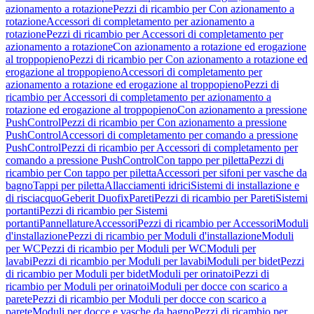
azionamento a rotazione
Pezzi di ricambio per Con azionamento a
rotazione
Accessori di completamento per azionamento a
rotazione
Pezzi di ricambio per Accessori di completamento per
azionamento a rotazione
Con azionamento a rotazione ed erogazione
al troppopieno
Pezzi di ricambio per Con azionamento a rotazione ed
erogazione al troppopieno
Accessori di completamento per
azionamento a rotazione ed erogazione al troppopieno
Pezzi di
ricambio per Accessori di completamento per azionamento a
rotazione ed erogazione al troppopieno
Con azionamento a pressione
PushControl
Pezzi di ricambio per Con azionamento a pressione
PushControl
Accessori di completamento per comando a pressione
PushControl
Pezzi di ricambio per Accessori di completamento per
comando a pressione PushControl
Con tappo per piletta
Pezzi di
ricambio per Con tappo per piletta
Accessori per sifoni per vasche da
bagno
Tappi per piletta
Allacciamenti idrici
Sistemi di installazione e
di risciacquo
Geberit Duofix
Pareti
Pezzi di ricambio per Pareti
Sistemi
portanti
Pezzi di ricambio per Sistemi
portanti
Pannellature
Accessori
Pezzi di ricambio per Accessori
Moduli
d'installazione
Pezzi di ricambio per Moduli d'installazione
Moduli
per WC
Pezzi di ricambio per Moduli per WC
Moduli per
lavabi
Pezzi di ricambio per Moduli per lavabi
Moduli per bidet
Pezzi
di ricambio per Moduli per bidet
Moduli per orinatoi
Pezzi di
ricambio per Moduli per orinatoi
Moduli per docce con scarico a
parete
Pezzi di ricambio per Moduli per docce con scarico a
parete
Moduli per docce e vasche da bagno
Pezzi di ricambio per