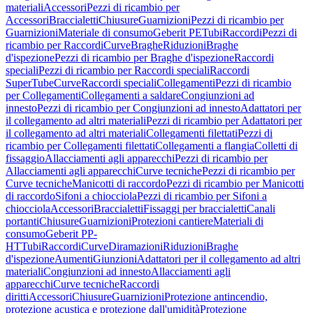
materiali
Accessori
Pezzi di ricambio per
Accessori
Braccialetti
Chiusure
Guarnizioni
Pezzi di ricambio per
Guarnizioni
Materiale di consumo
Geberit PE
Tubi
Raccordi
Pezzi di
ricambio per Raccordi
Curve
Braghe
Riduzioni
Braghe
d'ispezione
Pezzi di ricambio per Braghe d'ispezione
Raccordi
speciali
Pezzi di ricambio per Raccordi speciali
Raccordi
SuperTube
Curve
Raccordi speciali
Collegamenti
Pezzi di ricambio
per Collegamenti
Collegamenti a saldare
Congiunzioni ad
innesto
Pezzi di ricambio per Congiunzioni ad innesto
Adattatori per
il collegamento ad altri materiali
Pezzi di ricambio per Adattatori per
il collegamento ad altri materiali
Collegamenti filettati
Pezzi di
ricambio per Collegamenti filettati
Collegamenti a flangia
Colletti di
fissaggio
Allacciamenti agli apparecchi
Pezzi di ricambio per
Allacciamenti agli apparecchi
Curve tecniche
Pezzi di ricambio per
Curve tecniche
Manicotti di raccordo
Pezzi di ricambio per Manicotti
di raccordo
Sifoni a chiocciola
Pezzi di ricambio per Sifoni a
chiocciola
Accessori
Braccialetti
Fissaggi per braccialetti
Canali
portanti
Chiusure
Guarnizioni
Protezioni cantiere
Materiali di
consumo
Geberit PP-
HT
Tubi
Raccordi
Curve
Diramazioni
Riduzioni
Braghe
d'ispezione
Aumenti
Giunzioni
Adattatori per il collegamento ad altri
materiali
Congiunzioni ad innesto
Allacciamenti agli
apparecchi
Curve tecniche
Raccordi
diritti
Accessori
Chiusure
Guarnizioni
Protezione antincendio,
protezione acustica e protezione dall'umidità
Protezione