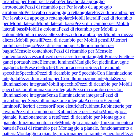
ricambio per Piani per lavabo
Per lavabo da appoggio
arrotondato
Pezzi di ricambio per Per lavabo da appoggio
arrotondato
Per lavabo da appoggio rettangolare
Pezzi di ricambio per
Per lavabo da appoggio rettangolare
Mobili laterali
Pezzi di ricambio
per Mobili laterali
Mobili laterali bassi
Pezzi di ricambio per Mobili
laterali bassi
Mobili a colonna
Pezzi di ricambio per Mobili a
colonna
Mobili a mezza altezza
Pezzi di ricambio per Mobili a mezza
altezza
Mobili pensili
Pezzi di ricambio per Mobili pensili
Ulteriori
mobili per bagno
Pezzi di ricambio per Ulteriori mobili per
bagno
Mensole contenitore
Pezzi di ricambio per Mensole
contenitore
Accessori
Inserti per cassetti e portaoggetti
Portasalviette e
ganci portasalviette
Elementi luminosi
Maniglie
Set piedini
Lavagne
magnetiche
Prese elettriche
Ulteriori accessori
Specchi e mobili
specchio
Specchio
Pezzi di ricambio per Specchio
Con illuminazione
integrata
Pezzi di ricambio per Con illuminazione integrata
Senza
illuminazione integrata
Mobili specchio
Pezzi di ricambio per Mobili
specchio
Con illuminazione integrata
Pezzi di ricambio per Con
illuminazione integrata
Senza illuminazione integrata
Pezzi di
ricambio per Senza illuminazione integrata
Accessori
Elementi
luminosi
Ulteriori accessori
Prese elettriche
Rubinetti
Rubinetterie per
lavabo
Pezzi di ricambio per Rubinetterie per lavabo
Montaggio a
pianale, funzionamento a rete
Pezzi di ricambio per Montaggio a
pianale, funzionamento a rete
Montaggio a pianale, funzionamento a
batteria
Pezzi di ricambio per Montaggio a pianale, funzionamento a
batteria
Montaggio a pianale, funzionamento tramite generatore
Pezzi