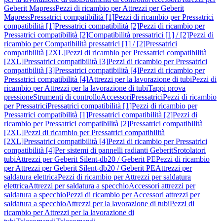
Geberit Mapress
Pezzi di ricambio per Attrezzi per Geberit
Mapress
Pressatrici compatibilità [1]
Pezzi di ricambio per Pressatrici
compatibilità [1]
Pressatrici compatibilità [2]
Pezzi di ricambio per
Pressatrici compatibilità [2]
Compatibilità pressatrici [1] / [2]
Pezzi di
ricambio per Compatibilità pressatrici [1] / [2]
Pressatrici
compatibilità [2XL]
Pezzi di ricambio per Pressatrici compatibilità
[2XL]
Pressatrici compatibilità [3]
Pezzi di ricambio per Pressatrici
compatibilità [3]
Pressatrici compatibilità [4]
Pezzi di ricambio per
Pressatrici compatibilità [4]
Attrezzi per la lavorazione di tubi
Pezzi di
ricambio per Attrezzi per la lavorazione di tubi
Tappi prova
pressione
Strumenti di controllo
Accessori
Pressatrici
Pezzi di ricambio
per Pressatrici
Pressatrici compatibilità [1]
Pezzi di ricambio per
Pressatrici compatibilità [1]
Pressatrici compatibilità [2]
Pezzi di
ricambio per Pressatrici compatibilità [2]
Pressatrici compatibilità
[2XL]
Pezzi di ricambio per Pressatrici compatibilità
[2XL]
Pressatrici compatibilità [4]
Pezzi di ricambio per Pressatrici
compatibilità [4]
Per sistemi di pannelli radianti Geberit
Srotolatori
tubi
Attrezzi per Geberit Silent-db20 / Geberit PE
Pezzi di ricambio
per Attrezzi per Geberit Silent-db20 / Geberit PE
Attrezzi per
saldatura elettrica
Pezzi di ricambio per Attrezzi per saldatura
elettrica
Attrezzi per saldatura a specchio
Accessori attrezzi per
saldatura a specchio
Pezzi di ricambio per Accessori attrezzi per
saldatura a specchio
Attrezzi per la lavorazione di tubi
Pezzi di
ricambio per Attrezzi per la lavorazione di