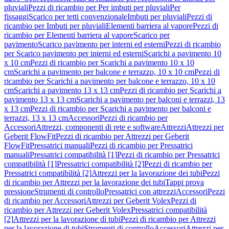
pluviali
Pezzi di ricambio per Per imbuti per pluviali
Per
fissaggi
Scarico per tetti convenzionale
Imbuti per pluviali
Pezzi di
ricambio per Imbuti per pluviali
Elementi barriera al vapore
Pezzi di
ricambio per Elementi barriera al vapore
Scarico per
pavimento
Scarico pavimento per interni ed esterni
Pezzi di ricambio
per Scarico pavimento per interni ed esterni
Scarichi a pavimento 10
x 10 cm
Pezzi di ricambio per Scarichi a pavimento 10 x 10
cm
Scarichi a pavimento per balcone e terrazzo, 10 x 10 cm
Pezzi di
ricambio per Scarichi a pavimento per balcone e terrazzo, 10 x 10
cm
Scarichi a pavimento 13 x 13 cm
Pezzi di ricambio per Scarichi a
pavimento 13 x 13 cm
Scarichi a pavimento per balconi e terrazzi, 13
x 13 cm
Pezzi di ricambio per Scarichi a pavimento per balconi e
terrazzi, 13 x 13 cm
Accessori
Pezzi di ricambio per
Accessori
Attrezzi, componenti di rete e software
Attrezzi
Attrezzi per
Geberit FlowFit
Pezzi di ricambio per Attrezzi per Geberit
FlowFit
Pressatrici manuali
Pezzi di ricambio per Pressatrici
manuali
Pressatrici compatibilità [1]
Pezzi di ricambio per Pressatrici
compatibilità [1]
Pressatrici compatibilità [2]
Pezzi di ricambio per
Pressatrici compatibilità [2]
Attrezzi per la lavorazione dei tubi
Pezzi
di ricambio per Attrezzi per la lavorazione dei tubi
Tappi prova
pressione
Strumenti di controllo
Pressatrici con attrezzi
Accessori
Pezzi
di ricambio per Accessori
Attrezzi per Geberit Volex
Pezzi di
ricambio per Attrezzi per Geberit Volex
Pressatrici compatibilità
[2]
Attrezzi per la lavorazione di tubi
Pezzi di ricambio per Attrezzi
per la lavorazione di tubi
Strumenti di controllo
Accessori
Attrezzi per