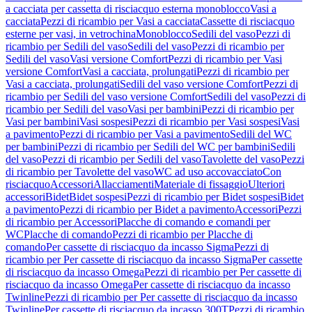
a cacciata per cassetta di risciacquo esterna monoblocco
Vasi a
cacciata
Pezzi di ricambio per Vasi a cacciata
Cassette di risciacquo
esterne per vasi, in vetrochina
Monoblocco
Sedili del vaso
Pezzi di
ricambio per Sedili del vaso
Sedili del vaso
Pezzi di ricambio per
Sedili del vaso
Vasi versione Comfort
Pezzi di ricambio per Vasi
versione Comfort
Vasi a cacciata, prolungati
Pezzi di ricambio per
Vasi a cacciata, prolungati
Sedili del vaso versione Comfort
Pezzi di
ricambio per Sedili del vaso versione Comfort
Sedili del vaso
Pezzi di
ricambio per Sedili del vaso
Vasi per bambini
Pezzi di ricambio per
Vasi per bambini
Vasi sospesi
Pezzi di ricambio per Vasi sospesi
Vasi
a pavimento
Pezzi di ricambio per Vasi a pavimento
Sedili del WC
per bambini
Pezzi di ricambio per Sedili del WC per bambini
Sedili
del vaso
Pezzi di ricambio per Sedili del vaso
Tavolette del vaso
Pezzi
di ricambio per Tavolette del vaso
WC ad uso accovacciato
Con
risciacquo
Accessori
Allacciamenti
Materiale di fissaggio
Ulteriori
accessori
Bidet
Bidet sospesi
Pezzi di ricambio per Bidet sospesi
Bidet
a pavimento
Pezzi di ricambio per Bidet a pavimento
Accessori
Pezzi
di ricambio per Accessori
Placche di comando e comandi per
WC
Placche di comando
Pezzi di ricambio per Placche di
comando
Per cassette di risciacquo da incasso Sigma
Pezzi di
ricambio per Per cassette di risciacquo da incasso Sigma
Per cassette
di risciacquo da incasso Omega
Pezzi di ricambio per Per cassette di
risciacquo da incasso Omega
Per cassette di risciacquo da incasso
Twinline
Pezzi di ricambio per Per cassette di risciacquo da incasso
Twinline
Per cassette di risciacquo da incasso 300T
Pezzi di ricambio