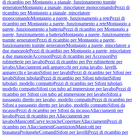
di ricambio per Montaggio a pianale, funzionamento tramite
generatore
Montaggio a pianale, miscelatore monocomando
Pezzi di
ricambio per Montaggio a pianale, miscelatore
monocomando
Montaggio a parete, funzionamento a rete
Pezzi di
ricambio per Montaggio a parete, funzionamento a rete
Montaggio a
parete, funzionamento a batteria
Pezzi di ricambio per Montaggio a
parete, funzionamento a batteria
Montaggio a parete, funzionamento
tramite generatore
Pezzi di ricambio per Montaggio a parete,
funzionamento tramite generatore
Montaggio a parete, miscelatore a
due manopole
Pezzi di ricambio per Montaggio a parete, miscelatore
a due manopole
Accessori
Pezzi di ricambio per Accessori
Per
rubinetterie per lavabo
Pezzi di ricambio per Per rubinetterie per
lavabo
Allacciamenti agli apparecchi per zona lavabo, lavelli,
apparecchi e lavatoi
Sifoni per lavabi
Pezzi di ricambio per Sifoni per
lavabi
Sifoni tubolari
Pezzi di ricambio per Sifoni tubolari
Sifoni
tubolari, modello compatto
Pezzi di ricambio per Sifoni tubolari,
modello compatto
Sifoni con tubo ad immersione per lavabo
Pezzi di
ricambio per Sifoni con tubo ad immersione per lavabo
Sifoni a
passaggio diretto per lavabo, modello compatto
Pezzi di ricambio per
Sifoni a passaggio diretto per lavabo, modello compatto
Sifoni da
incasso
Pezzi di ricambio per Sifoni da incasso
Allacciamenti per
lavabo
Pezzi di ricambio per Allacciamenti per
lavabo
Manicotti
Curve tecniche
Coperture
Allacciamenti
Pezzi di
ricambio per Allacciamenti
Guarnizioni
Manicotti per
brasatura
Prolunghe
Comandi
Sifoni per lavelli
Pezzi di ricambio per