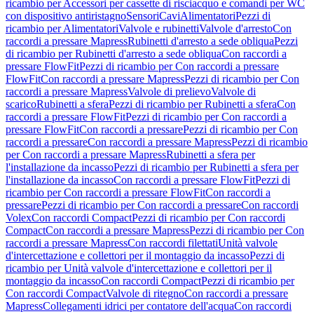
ricambio per Accessori per cassette di risciacquo e comandi per WC
con dispositivo antiristagno
Sensori
Cavi
Alimentatori
Pezzi di
ricambio per Alimentatori
Valvole e rubinetti
Valvole d'arresto
Con
raccordi a pressare Mapress
Rubinetti d'arresto a sede obliqua
Pezzi
di ricambio per Rubinetti d'arresto a sede obliqua
Con raccordi a
pressare FlowFit
Pezzi di ricambio per Con raccordi a pressare
FlowFit
Con raccordi a pressare Mapress
Pezzi di ricambio per Con
raccordi a pressare Mapress
Valvole di prelievo
Valvole di
scarico
Rubinetti a sfera
Pezzi di ricambio per Rubinetti a sfera
Con
raccordi a pressare FlowFit
Pezzi di ricambio per Con raccordi a
pressare FlowFit
Con raccordi a pressare
Pezzi di ricambio per Con
raccordi a pressare
Con raccordi a pressare Mapress
Pezzi di ricambio
per Con raccordi a pressare Mapress
Rubinetti a sfera per
l'installazione da incasso
Pezzi di ricambio per Rubinetti a sfera per
l'installazione da incasso
Con raccordi a pressare FlowFit
Pezzi di
ricambio per Con raccordi a pressare FlowFit
Con raccordi a
pressare
Pezzi di ricambio per Con raccordi a pressare
Con raccordi
Volex
Con raccordi Compact
Pezzi di ricambio per Con raccordi
Compact
Con raccordi a pressare Mapress
Pezzi di ricambio per Con
raccordi a pressare Mapress
Con raccordi filettati
Unità valvole
d'intercettazione e collettori per il montaggio da incasso
Pezzi di
ricambio per Unità valvole d'intercettazione e collettori per il
montaggio da incasso
Con raccordi Compact
Pezzi di ricambio per
Con raccordi Compact
Valvole di ritegno
Con raccordi a pressare
Mapress
Collegamenti idrici per contatore dell'acqua
Con raccordi