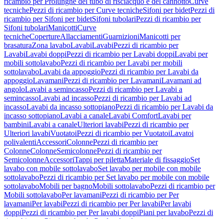
ricambio per Prolunghe del tubo di risciacquo e del cannotto
Curve
tecniche
Pezzi di ricambio per Curve tecniche
Sifoni per bidet
Pezzi di
ricambio per Sifoni per bidet
Sifoni tubolari
Pezzi di ricambio per
Sifoni tubolari
Manicotti
Curve
tecniche
Coperture
Allacciamenti
Guarnizioni
Manicotti per
brasatura
Zona lavabo
Lavabi
Lavabi
Pezzi di ricambio per
Lavabi
Lavabi doppi
Pezzi di ricambio per Lavabi doppi
Lavabi per
mobili sottolavabo
Pezzi di ricambio per Lavabi per mobili
sottolavabo
Lavabi da appoggio
Pezzi di ricambio per Lavabi da
appoggio
Lavamani
Pezzi di ricambio per Lavamani
Lavamani ad
angolo
Lavabi a semincasso
Pezzi di ricambio per Lavabi a
semincasso
Lavabi ad incasso
Pezzi di ricambio per Lavabi ad
incasso
Lavabi da incasso sottopiano
Pezzi di ricambio per Lavabi da
incasso sottopiano
Lavabi a canale
Lavabi Comfort
Lavabi per
bambini
Lavabi a canale
Ulteriori lavabi
Pezzi di ricambio per
Ulteriori lavabi
Vuotatoi
Pezzi di ricambio per Vuotatoi
Lavatoi
polivalenti
Accessori
Colonne
Pezzi di ricambio per
Colonne
Colonne
Semicolonne
Pezzi di ricambio per
Semicolonne
Accessori
Tappi per piletta
Materiale di fissaggio
Set
lavabo con mobile sottolavabo
Set lavabo per mobile con mobile
sottolavabo
Pezzi di ricambio per Set lavabo per mobile con mobile
sottolavabo
Mobili per bagno
Mobili sottolavabo
Pezzi di ricambio per
Mobili sottolavabo
Per lavamani
Pezzi di ricambio per Per
lavamani
Per lavabi
Pezzi di ricambio per Per lavabi
Per lavabi
doppi
Pezzi di ricambio per Per lavabi doppi
Piani per lavabo
Pezzi di