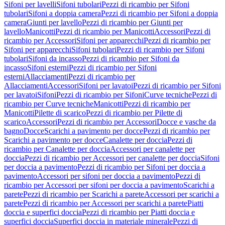
Sifoni per lavelli
Sifoni tubolari
Pezzi di ricambio per Sifoni
tubolari
Sifoni a doppia camera
Pezzi di ricambio per Sifoni a doppia
camera
Giunti per lavello
Pezzi di ricambio per Giunti per
lavello
Manicotti
Pezzi di ricambio per Manicotti
Accessori
Pezzi di
ricambio per Accessori
Sifoni per apparecchi
Pezzi di ricambio per
Sifoni per apparecchi
Sifoni tubolari
Pezzi di ricambio per Sifoni
tubolari
Sifoni da incasso
Pezzi di ricambio per Sifoni da
incasso
Sifoni esterni
Pezzi di ricambio per Sifoni
esterni
Allacciamenti
Pezzi di ricambio per
Allacciamenti
Accessori
Sifoni per lavatoi
Pezzi di ricambio per Sifoni
per lavatoi
Sifoni
Pezzi di ricambio per Sifoni
Curve tecniche
Pezzi di
ricambio per Curve tecniche
Manicotti
Pezzi di ricambio per
Manicotti
Pilette di scarico
Pezzi di ricambio per Pilette di
scarico
Accessori
Pezzi di ricambio per Accessori
Docce e vasche da
bagno
Docce
Scarichi a pavimento per docce
Pezzi di ricambio per
Scarichi a pavimento per docce
Canalette per doccia
Pezzi di
ricambio per Canalette per doccia
Accessori per canalette per
doccia
Pezzi di ricambio per Accessori per canalette per doccia
Sifoni
per doccia a pavimento
Pezzi di ricambio per Sifoni per doccia a
pavimento
Accessori per sifoni per doccia a pavimento
Pezzi di
ricambio per Accessori per sifoni per doccia a pavimento
Scarichi a
parete
Pezzi di ricambio per Scarichi a parete
Accessori per scarichi a
parete
Pezzi di ricambio per Accessori per scarichi a parete
Piatti
doccia e superfici doccia
Pezzi di ricambio per Piatti doccia e
superfici doccia
Superfici doccia in materiale minerale
Pezzi di