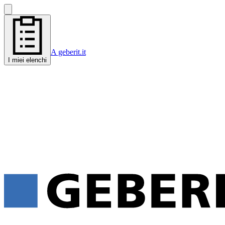
A geberit.it
I miei elenchi