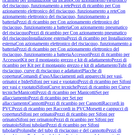
ricambio per Installazione da incasso
Con azionamento elettronico
del risciacquo, funzionamento a rete
Pezzi di ricambio per Con
azionamento elettronico del risciacquo, funzionamento a rete
Con
azionamento elettronico del risciacquo, funzionamento a
batteria
Pezzi di ricambio per Con azionamento elettronico del
risciacquo, funzionamento a batteria
Con azionamento pneumatico
del risciacquo
Pezzi di ricambio per Con azionamento pneumatico
del risciacquo
Installazione esterna
Pezzi di ricambio per Installazione
esterna
Con azionamento elettronico del risciacquo, funzionamento a
batteria
Pezzi di ricambio per Con azionamento elettronico del
risciacquo, funzionamento a batteria
Accessori
Pezzi di ricambio per
Accessori
Kit per il montaggio grezzo e kit di adattamento
Pezzi di
ricambio per Kit per il montaggio grezzo e kit di adattamento
Tubi di
risciacquo, curve di risciacquo e adattatori
Placche di
copertura
Comandi d’uso
Allacciamenti agli apparecchi per vasi,
orinatoi e bidet
Sifoni per vasi e vuotatoi
Pezzi di ricambio per Sifoni
per vasi e vuotatoi
Sifoni
Curve tecniche
Pezzi di ricambio per Curve
tecniche
Manicotti
Pezzi di ricambio per Manicotti
Set per
allacciamento
Pezzi di ricambio per Set per
allacciamento
Cannotti
Pezzi di ricambio per Cannotti
Raccordi in
PVC
Pezzi di ricambio per Raccordi in PVC
Morsetti e cappucci di
copertura
Sifoni per orinatoi
Pezzi di ricambio per Sifoni per
orinatoi
Sifoni per orinatoio
Pezzi di ricambio per Sifoni per
orinatoio
Sifoni tubolari
Pezzi di ricambio per Sifoni
tubolari
Prolunghe del tubo di risciacquo e del cannotto
Pezzi di