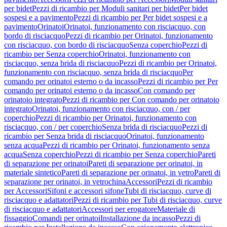
per bidet
Pezzi di ricambio per Moduli sanitari per bidet
Per bidet
sospesi e a pavimento
Pezzi di ricambio per Per bidet sospesi e a
pavimento
Orinatoi
Orinatoi, funzionamento con risciacquo, con
bordo di risciacquo
Pezzi di ricambio per Orinatoi, funzionamento
con risciacquo, con bordo di risciacquo
Senza coperchio
Pezzi di
ricambio per Senza coperchio
Orinatoi, funzionamento con
risciacquo, senza brida di risciacquo
Pezzi di ricambio per Orinatoi,
funzionamento con risciacquo, senza brida di risciacquo
Per
comando per orinatoi esterno o da incasso
Pezzi di ricambio per Per
comando per orinatoi esterno o da incasso
Con comando per
orinatoio integrato
Pezzi di ricambio per Con comando per orinatoio
integrato
Orinatoi, funzionamento con risciacquo, con / per
coperchio
Pezzi di ricambio per Orinatoi, funzionamento con
risciacquo, con / per coperchio
Senza brida di risciacquo
Pezzi di
ricambio per Senza brida di risciacquo
Orinatoi, funzionamento
senza acqua
Pezzi di ricambio per Orinatoi, funzionamento senza
acqua
Senza coperchio
Pezzi di ricambio per Senza coperchio
Pareti
di separazione per orinatoi
Pareti di separazione per orinatoi, in
materiale sintetico
Pareti di separazione per orinatoi, in vetro
Pareti di
separazione per orinatoi, in vetrochina
Accessori
Pezzi di ricambio
per Accessori
Sifoni e accessori sifone
Tubi di risciacquo, curve di
risciacquo e adattatori
Pezzi di ricambio per Tubi di risciacquo, curve
di risciacquo e adattatori
Accessori per erogatore
Materiale di
fissaggio
Comandi per orinatoi
Installazione da incasso
Pezzi di