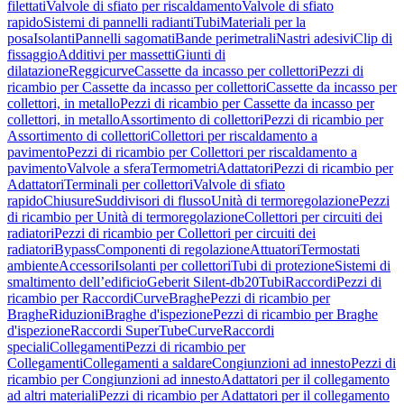
filettati
Valvole di sfiato per riscaldamento
Valvole di sfiato
rapido
Sistemi di pannelli radianti
Tubi
Materiali per la
posa
Isolanti
Pannelli sagomati
Bande perimetrali
Nastri adesivi
Clip di
fissaggio
Additivi per massetti
Giunti di
dilatazione
Reggicurve
Cassette da incasso per collettori
Pezzi di
ricambio per Cassette da incasso per collettori
Cassette da incasso per
collettori, in metallo
Pezzi di ricambio per Cassette da incasso per
collettori, in metallo
Assortimento di collettori
Pezzi di ricambio per
Assortimento di collettori
Collettori per riscaldamento a
pavimento
Pezzi di ricambio per Collettori per riscaldamento a
pavimento
Valvole a sfera
Termometri
Adattatori
Pezzi di ricambio per
Adattatori
Terminali per collettori
Valvole di sfiato
rapido
Chiusure
Suddivisori di flusso
Unità di termoregolazione
Pezzi
di ricambio per Unità di termoregolazione
Collettori per circuiti dei
radiatori
Pezzi di ricambio per Collettori per circuiti dei
radiatori
Bypass
Componenti di regolazione
Attuatori
Termostati
ambiente
Accessori
Isolanti per collettori
Tubi di protezione
Sistemi di
smaltimento dell’edificio
Geberit Silent-db20
Tubi
Raccordi
Pezzi di
ricambio per Raccordi
Curve
Braghe
Pezzi di ricambio per
Braghe
Riduzioni
Braghe d'ispezione
Pezzi di ricambio per Braghe
d'ispezione
Raccordi SuperTube
Curve
Raccordi
speciali
Collegamenti
Pezzi di ricambio per
Collegamenti
Collegamenti a saldare
Congiunzioni ad innesto
Pezzi di
ricambio per Congiunzioni ad innesto
Adattatori per il collegamento
ad altri materiali
Pezzi di ricambio per Adattatori per il collegamento