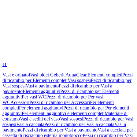
IT
Vasi e orinatoi
Vasi bidet Geberit AquaClean
Elementi completi
Pezzi
di ricambio per Elementi completi
Vasi sospesi
Pezzi di ricambio per
Vasi sospesi
Vasi a pavimento
Pezzi di ricambio per Vasi a
pavimento
Elementi aggiuntivi
Pezzi di ricambio per Elementi
aggiuntivi
Per vasi WC
Pezzi di ricambio per Per vasi
WC
Accessori
Pezzi di ricambio per Accessori
Per elementi
completi
Per elementi aggiuntivi
Pezzi di ricambio per Per elementi
aggiuntivi
Per elementi aggiuntivi e elementi completi
Materiale di
consumo
Vasi e sedili del vaso
Vasi sospesi
Pezzi di ricambio per Vasi
sospesi
Vasi a cacciata
Pezzi di ricambio per Vasi a cacciata
Vasi a
pavimento
Pezzi di ricambio per Vasi a pavimento
Vasi a cacciata per
cassetta di risciacquo esterna monoblocco
Pezzi di ricambio per Vasi