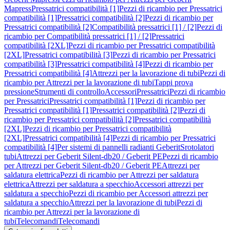
Mapress
Pressatrici compatibilità [1]
Pezzi di ricambio per Pressatrici
compatibilità [1]
Pressatrici compatibilità [2]
Pezzi di ricambio per
Pressatrici compatibilità [2]
Compatibilità pressatrici [1] / [2]
Pezzi di
ricambio per Compatibilità pressatrici [1] / [2]
Pressatrici
compatibilità [2XL]
Pezzi di ricambio per Pressatrici compatibilità
[2XL]
Pressatrici compatibilità [3]
Pezzi di ricambio per Pressatrici
compatibilità [3]
Pressatrici compatibilità [4]
Pezzi di ricambio per
Pressatrici compatibilità [4]
Attrezzi per la lavorazione di tubi
Pezzi di
ricambio per Attrezzi per la lavorazione di tubi
Tappi prova
pressione
Strumenti di controllo
Accessori
Pressatrici
Pezzi di ricambio
per Pressatrici
Pressatrici compatibilità [1]
Pezzi di ricambio per
Pressatrici compatibilità [1]
Pressatrici compatibilità [2]
Pezzi di
ricambio per Pressatrici compatibilità [2]
Pressatrici compatibilità
[2XL]
Pezzi di ricambio per Pressatrici compatibilità
[2XL]
Pressatrici compatibilità [4]
Pezzi di ricambio per Pressatrici
compatibilità [4]
Per sistemi di pannelli radianti Geberit
Srotolatori
tubi
Attrezzi per Geberit Silent-db20 / Geberit PE
Pezzi di ricambio
per Attrezzi per Geberit Silent-db20 / Geberit PE
Attrezzi per
saldatura elettrica
Pezzi di ricambio per Attrezzi per saldatura
elettrica
Attrezzi per saldatura a specchio
Accessori attrezzi per
saldatura a specchio
Pezzi di ricambio per Accessori attrezzi per
saldatura a specchio
Attrezzi per la lavorazione di tubi
Pezzi di
ricambio per Attrezzi per la lavorazione di
tubi
Telecomandi
Telecomandi