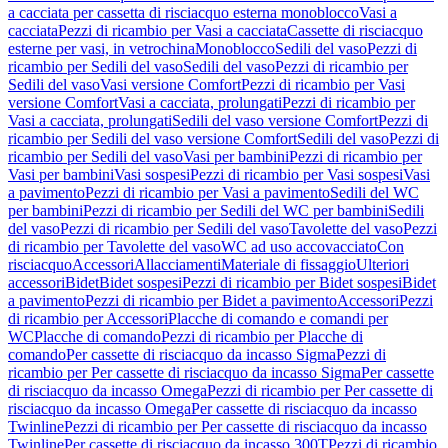
a cacciata per cassetta di risciacquo esterna monoblocco
Vasi a
cacciata
Pezzi di ricambio per Vasi a cacciata
Cassette di risciacquo
esterne per vasi, in vetrochina
Monoblocco
Sedili del vaso
Pezzi di
ricambio per Sedili del vaso
Sedili del vaso
Pezzi di ricambio per
Sedili del vaso
Vasi versione Comfort
Pezzi di ricambio per Vasi
versione Comfort
Vasi a cacciata, prolungati
Pezzi di ricambio per
Vasi a cacciata, prolungati
Sedili del vaso versione Comfort
Pezzi di
ricambio per Sedili del vaso versione Comfort
Sedili del vaso
Pezzi di
ricambio per Sedili del vaso
Vasi per bambini
Pezzi di ricambio per
Vasi per bambini
Vasi sospesi
Pezzi di ricambio per Vasi sospesi
Vasi
a pavimento
Pezzi di ricambio per Vasi a pavimento
Sedili del WC
per bambini
Pezzi di ricambio per Sedili del WC per bambini
Sedili
del vaso
Pezzi di ricambio per Sedili del vaso
Tavolette del vaso
Pezzi
di ricambio per Tavolette del vaso
WC ad uso accovacciato
Con
risciacquo
Accessori
Allacciamenti
Materiale di fissaggio
Ulteriori
accessori
Bidet
Bidet sospesi
Pezzi di ricambio per Bidet sospesi
Bidet
a pavimento
Pezzi di ricambio per Bidet a pavimento
Accessori
Pezzi
di ricambio per Accessori
Placche di comando e comandi per
WC
Placche di comando
Pezzi di ricambio per Placche di
comando
Per cassette di risciacquo da incasso Sigma
Pezzi di
ricambio per Per cassette di risciacquo da incasso Sigma
Per cassette
di risciacquo da incasso Omega
Pezzi di ricambio per Per cassette di
risciacquo da incasso Omega
Per cassette di risciacquo da incasso
Twinline
Pezzi di ricambio per Per cassette di risciacquo da incasso
Twinline
Per cassette di risciacquo da incasso 300T
Pezzi di ricambio