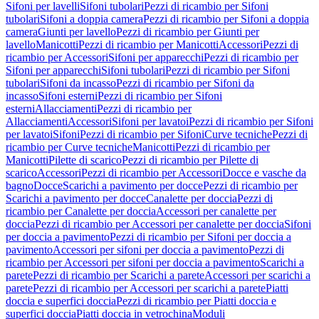
Sifoni per lavelli
Sifoni tubolari
Pezzi di ricambio per Sifoni
tubolari
Sifoni a doppia camera
Pezzi di ricambio per Sifoni a doppia
camera
Giunti per lavello
Pezzi di ricambio per Giunti per
lavello
Manicotti
Pezzi di ricambio per Manicotti
Accessori
Pezzi di
ricambio per Accessori
Sifoni per apparecchi
Pezzi di ricambio per
Sifoni per apparecchi
Sifoni tubolari
Pezzi di ricambio per Sifoni
tubolari
Sifoni da incasso
Pezzi di ricambio per Sifoni da
incasso
Sifoni esterni
Pezzi di ricambio per Sifoni
esterni
Allacciamenti
Pezzi di ricambio per
Allacciamenti
Accessori
Sifoni per lavatoi
Pezzi di ricambio per Sifoni
per lavatoi
Sifoni
Pezzi di ricambio per Sifoni
Curve tecniche
Pezzi di
ricambio per Curve tecniche
Manicotti
Pezzi di ricambio per
Manicotti
Pilette di scarico
Pezzi di ricambio per Pilette di
scarico
Accessori
Pezzi di ricambio per Accessori
Docce e vasche da
bagno
Docce
Scarichi a pavimento per docce
Pezzi di ricambio per
Scarichi a pavimento per docce
Canalette per doccia
Pezzi di
ricambio per Canalette per doccia
Accessori per canalette per
doccia
Pezzi di ricambio per Accessori per canalette per doccia
Sifoni
per doccia a pavimento
Pezzi di ricambio per Sifoni per doccia a
pavimento
Accessori per sifoni per doccia a pavimento
Pezzi di
ricambio per Accessori per sifoni per doccia a pavimento
Scarichi a
parete
Pezzi di ricambio per Scarichi a parete
Accessori per scarichi a
parete
Pezzi di ricambio per Accessori per scarichi a parete
Piatti
doccia e superfici doccia
Pezzi di ricambio per Piatti doccia e
superfici doccia
Piatti doccia in vetrochina
Moduli