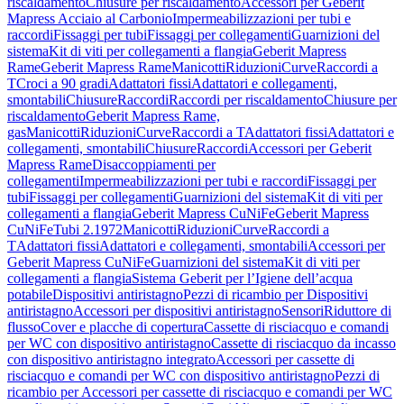
riscaldamento
Chiusure per riscaldamento
Accessori per Geberit
Mapress Acciaio al Carbonio
Impermeabilizzazioni per tubi e
raccordi
Fissaggi per tubi
Fissaggi per collegamenti
Guarnizioni del
sistema
Kit di viti per collegamenti a flangia
Geberit Mapress
Rame
Geberit Mapress Rame
Manicotti
Riduzioni
Curve
Raccordi a
T
Croci a 90 gradi
Adattatori fissi
Adattatori e collegamenti,
smontabili
Chiusure
Raccordi
Raccordi per riscaldamento
Chiusure per
riscaldamento
Geberit Mapress Rame,
gas
Manicotti
Riduzioni
Curve
Raccordi a T
Adattatori fissi
Adattatori e
collegamenti, smontabili
Chiusure
Raccordi
Accessori per Geberit
Mapress Rame
Disaccoppiamenti per
collegamenti
Impermeabilizzazioni per tubi e raccordi
Fissaggi per
tubi
Fissaggi per collegamenti
Guarnizioni del sistema
Kit di viti per
collegamenti a flangia
Geberit Mapress CuNiFe
Geberit Mapress
CuNiFe
Tubi 2.1972
Manicotti
Riduzioni
Curve
Raccordi a
T
Adattatori fissi
Adattatori e collegamenti, smontabili
Accessori per
Geberit Mapress CuNiFe
Guarnizioni del sistema
Kit di viti per
collegamenti a flangia
Sistema Geberit per l’Igiene dell’acqua
potabile
Dispositivi antiristagno
Pezzi di ricambio per Dispositivi
antiristagno
Accessori per dispositivi antiristagno
Sensori
Riduttore di
flusso
Cover e placche di copertura
Cassette di risciacquo e comandi
per WC con dispositivo antiristagno
Cassette di risciacquo da incasso
con dispositivo antiristagno integrato
Accessori per cassette di
risciacquo e comandi per WC con dispositivo antiristagno
Pezzi di
ricambio per Accessori per cassette di risciacquo e comandi per WC