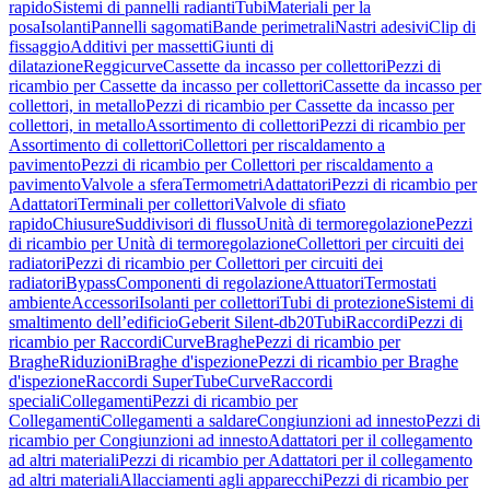
rapido
Sistemi di pannelli radianti
Tubi
Materiali per la
posa
Isolanti
Pannelli sagomati
Bande perimetrali
Nastri adesivi
Clip di
fissaggio
Additivi per massetti
Giunti di
dilatazione
Reggicurve
Cassette da incasso per collettori
Pezzi di
ricambio per Cassette da incasso per collettori
Cassette da incasso per
collettori, in metallo
Pezzi di ricambio per Cassette da incasso per
collettori, in metallo
Assortimento di collettori
Pezzi di ricambio per
Assortimento di collettori
Collettori per riscaldamento a
pavimento
Pezzi di ricambio per Collettori per riscaldamento a
pavimento
Valvole a sfera
Termometri
Adattatori
Pezzi di ricambio per
Adattatori
Terminali per collettori
Valvole di sfiato
rapido
Chiusure
Suddivisori di flusso
Unità di termoregolazione
Pezzi
di ricambio per Unità di termoregolazione
Collettori per circuiti dei
radiatori
Pezzi di ricambio per Collettori per circuiti dei
radiatori
Bypass
Componenti di regolazione
Attuatori
Termostati
ambiente
Accessori
Isolanti per collettori
Tubi di protezione
Sistemi di
smaltimento dell’edificio
Geberit Silent-db20
Tubi
Raccordi
Pezzi di
ricambio per Raccordi
Curve
Braghe
Pezzi di ricambio per
Braghe
Riduzioni
Braghe d'ispezione
Pezzi di ricambio per Braghe
d'ispezione
Raccordi SuperTube
Curve
Raccordi
speciali
Collegamenti
Pezzi di ricambio per
Collegamenti
Collegamenti a saldare
Congiunzioni ad innesto
Pezzi di
ricambio per Congiunzioni ad innesto
Adattatori per il collegamento
ad altri materiali
Pezzi di ricambio per Adattatori per il collegamento
ad altri materiali
Allacciamenti agli apparecchi
Pezzi di ricambio per