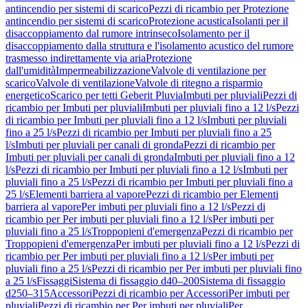
antincendio per sistemi di scarico
Pezzi di ricambio per Protezione
antincendio per sistemi di scarico
Protezione acustica
Isolanti per il
disaccoppiamento dal rumore intrinseco
Isolamento per il
disaccoppiamento dalla struttura e l'isolamento acustico del rumore
trasmesso indirettamente via aria
Protezione
dall'umidità
Impermeabilizzazione
Valvole di ventilazione per
scarico
Valvole di ventilazione
Valvole di ritegno a risparmio
energetico
Scarico per tetti Geberit Pluvia
Imbuti per pluviali
Pezzi di
ricambio per Imbuti per pluviali
Imbuti per pluviali fino a 12 l/s
Pezzi
di ricambio per Imbuti per pluviali fino a 12 l/s
Imbuti per pluviali
fino a 25 l/s
Pezzi di ricambio per Imbuti per pluviali fino a 25
l/s
Imbuti per pluviali per canali di gronda
Pezzi di ricambio per
Imbuti per pluviali per canali di gronda
Imbuti per pluviali fino a 12
l/s
Pezzi di ricambio per Imbuti per pluviali fino a 12 l/s
Imbuti per
pluviali fino a 25 l/s
Pezzi di ricambio per Imbuti per pluviali fino a
25 l/s
Elementi barriera al vapore
Pezzi di ricambio per Elementi
barriera al vapore
Per imbuti per pluviali fino a 12 l/s
Pezzi di
ricambio per Per imbuti per pluviali fino a 12 l/s
Per imbuti per
pluviali fino a 25 l/s
Troppopieni d'emergenza
Pezzi di ricambio per
Troppopieni d'emergenza
Per imbuti per pluviali fino a 12 l/s
Pezzi di
ricambio per Per imbuti per pluviali fino a 12 l/s
Per imbuti per
pluviali fino a 25 l/s
Pezzi di ricambio per Per imbuti per pluviali fino
a 25 l/s
Fissaggi
Sistema di fissaggio d40–200
Sistema di fissaggio
d250–315
Accessori
Pezzi di ricambio per Accessori
Per imbuti per
pluviali
Pezzi di ricambio per Per imbuti per pluviali
Per