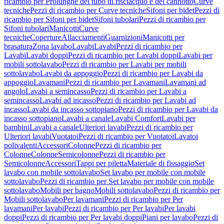
ricambio per Prolunghe del tubo di risciacquo e del cannotto
Curve
tecniche
Pezzi di ricambio per Curve tecniche
Sifoni per bidet
Pezzi di
ricambio per Sifoni per bidet
Sifoni tubolari
Pezzi di ricambio per
Sifoni tubolari
Manicotti
Curve
tecniche
Coperture
Allacciamenti
Guarnizioni
Manicotti per
brasatura
Zona lavabo
Lavabi
Lavabi
Pezzi di ricambio per
Lavabi
Lavabi doppi
Pezzi di ricambio per Lavabi doppi
Lavabi per
mobili sottolavabo
Pezzi di ricambio per Lavabi per mobili
sottolavabo
Lavabi da appoggio
Pezzi di ricambio per Lavabi da
appoggio
Lavamani
Pezzi di ricambio per Lavamani
Lavamani ad
angolo
Lavabi a semincasso
Pezzi di ricambio per Lavabi a
semincasso
Lavabi ad incasso
Pezzi di ricambio per Lavabi ad
incasso
Lavabi da incasso sottopiano
Pezzi di ricambio per Lavabi da
incasso sottopiano
Lavabi a canale
Lavabi Comfort
Lavabi per
bambini
Lavabi a canale
Ulteriori lavabi
Pezzi di ricambio per
Ulteriori lavabi
Vuotatoi
Pezzi di ricambio per Vuotatoi
Lavatoi
polivalenti
Accessori
Colonne
Pezzi di ricambio per
Colonne
Colonne
Semicolonne
Pezzi di ricambio per
Semicolonne
Accessori
Tappi per piletta
Materiale di fissaggio
Set
lavabo con mobile sottolavabo
Set lavabo per mobile con mobile
sottolavabo
Pezzi di ricambio per Set lavabo per mobile con mobile
sottolavabo
Mobili per bagno
Mobili sottolavabo
Pezzi di ricambio per
Mobili sottolavabo
Per lavamani
Pezzi di ricambio per Per
lavamani
Per lavabi
Pezzi di ricambio per Per lavabi
Per lavabi
doppi
Pezzi di ricambio per Per lavabi doppi
Piani per lavabo
Pezzi di