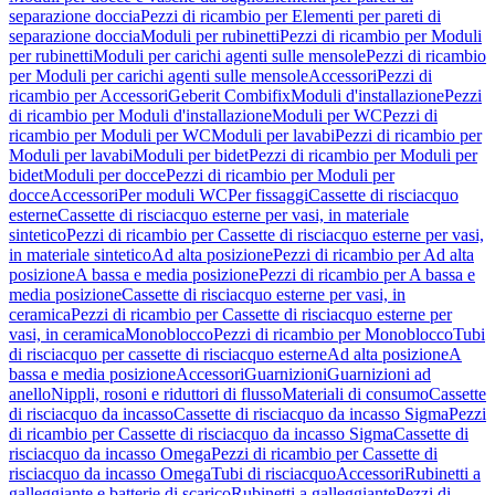
separazione doccia
Pezzi di ricambio per Elementi per pareti di
separazione doccia
Moduli per rubinetti
Pezzi di ricambio per Moduli
per rubinetti
Moduli per carichi agenti sulle mensole
Pezzi di ricambio
per Moduli per carichi agenti sulle mensole
Accessori
Pezzi di
ricambio per Accessori
Geberit Combifix
Moduli d'installazione
Pezzi
di ricambio per Moduli d'installazione
Moduli per WC
Pezzi di
ricambio per Moduli per WC
Moduli per lavabi
Pezzi di ricambio per
Moduli per lavabi
Moduli per bidet
Pezzi di ricambio per Moduli per
bidet
Moduli per docce
Pezzi di ricambio per Moduli per
docce
Accessori
Per moduli WC
Per fissaggi
Cassette di risciacquo
esterne
Cassette di risciacquo esterne per vasi, in materiale
sintetico
Pezzi di ricambio per Cassette di risciacquo esterne per vasi,
in materiale sintetico
Ad alta posizione
Pezzi di ricambio per Ad alta
posizione
A bassa e media posizione
Pezzi di ricambio per A bassa e
media posizione
Cassette di risciacquo esterne per vasi, in
ceramica
Pezzi di ricambio per Cassette di risciacquo esterne per
vasi, in ceramica
Monoblocco
Pezzi di ricambio per Monoblocco
Tubi
di risciacquo per cassette di risciacquo esterne
Ad alta posizione
A
bassa e media posizione
Accessori
Guarnizioni
Guarnizioni ad
anello
Nippli, rosoni e riduttori di flusso
Materiali di consumo
Cassette
di risciacquo da incasso
Cassette di risciacquo da incasso Sigma
Pezzi
di ricambio per Cassette di risciacquo da incasso Sigma
Cassette di
risciacquo da incasso Omega
Pezzi di ricambio per Cassette di
risciacquo da incasso Omega
Tubi di risciacquo
Accessori
Rubinetti a
galleggiante e batterie di scarico
Rubinetti a galleggiante
Pezzi di