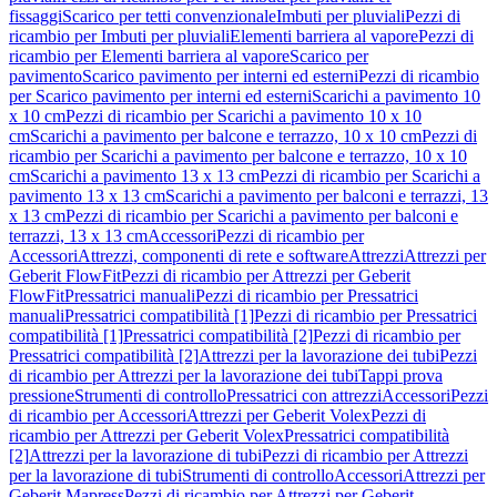
fissaggi
Scarico per tetti convenzionale
Imbuti per pluviali
Pezzi di
ricambio per Imbuti per pluviali
Elementi barriera al vapore
Pezzi di
ricambio per Elementi barriera al vapore
Scarico per
pavimento
Scarico pavimento per interni ed esterni
Pezzi di ricambio
per Scarico pavimento per interni ed esterni
Scarichi a pavimento 10
x 10 cm
Pezzi di ricambio per Scarichi a pavimento 10 x 10
cm
Scarichi a pavimento per balcone e terrazzo, 10 x 10 cm
Pezzi di
ricambio per Scarichi a pavimento per balcone e terrazzo, 10 x 10
cm
Scarichi a pavimento 13 x 13 cm
Pezzi di ricambio per Scarichi a
pavimento 13 x 13 cm
Scarichi a pavimento per balconi e terrazzi, 13
x 13 cm
Pezzi di ricambio per Scarichi a pavimento per balconi e
terrazzi, 13 x 13 cm
Accessori
Pezzi di ricambio per
Accessori
Attrezzi, componenti di rete e software
Attrezzi
Attrezzi per
Geberit FlowFit
Pezzi di ricambio per Attrezzi per Geberit
FlowFit
Pressatrici manuali
Pezzi di ricambio per Pressatrici
manuali
Pressatrici compatibilità [1]
Pezzi di ricambio per Pressatrici
compatibilità [1]
Pressatrici compatibilità [2]
Pezzi di ricambio per
Pressatrici compatibilità [2]
Attrezzi per la lavorazione dei tubi
Pezzi
di ricambio per Attrezzi per la lavorazione dei tubi
Tappi prova
pressione
Strumenti di controllo
Pressatrici con attrezzi
Accessori
Pezzi
di ricambio per Accessori
Attrezzi per Geberit Volex
Pezzi di
ricambio per Attrezzi per Geberit Volex
Pressatrici compatibilità
[2]
Attrezzi per la lavorazione di tubi
Pezzi di ricambio per Attrezzi
per la lavorazione di tubi
Strumenti di controllo
Accessori
Attrezzi per
Geberit Mapress
Pezzi di ricambio per Attrezzi per Geberit