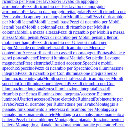
ricambio per Piani per lavabo
Per lavabo da appoggio
arrotondato
Pezzi di ricambio per Per lavabo da appoggio
arrotondato
Per lavabo da appoggio rettangolare
Pezzi di ricambio per
Per lavabo da appoggio rettangolare
Mobili laterali
Pezzi di ricambio
per Mobili laterali
Mobili laterali bassi
Pezzi di ricambio per Mobili
laterali bassi
Mobili a colonna
Pezzi di ricambio per Mobili a
colonna
Mobili a mezza altezza
Pezzi di ricambio per Mobili a mezza
altezza
Mobili pensili
Pezzi di ricambio per Mobili pensili
Ulteriori
mobili per bagno
Pezzi di ricambio per Ulteriori mobili per
bagno
Mensole contenitore
Pezzi di ricambio per Mensole
contenitore
Accessori
Inserti per cassetti e portaoggetti
Portasalviette e
ganci portasalviette
Elementi luminosi
Maniglie
Set piedini
Lavagne
magnetiche
Prese elettriche
Ulteriori accessori
Specchi e mobili
specchio
Specchio
Pezzi di ricambio per Specchio
Con illuminazione
integrata
Pezzi di ricambio per Con illuminazione integrata
Senza
illuminazione integrata
Mobili specchio
Pezzi di ricambio per Mobili
specchio
Con illuminazione integrata
Pezzi di ricambio per Con
illuminazione integrata
Senza illuminazione integrata
Pezzi di
ricambio per Senza illuminazione integrata
Accessori
Elementi
luminosi
Ulteriori accessori
Prese elettriche
Rubinetti
Rubinetterie per
lavabo
Pezzi di ricambio per Rubinetterie per lavabo
Montaggio a
pianale, funzionamento a rete
Pezzi di ricambio per Montaggio a
pianale, funzionamento a rete
Montaggio a pianale, funzionamento a
batteria
Pezzi di ricambio per Montaggio a pianale, funzionamento a
batteria
Montaggio a pianale, funzionamento tramite generatore
Pezzi