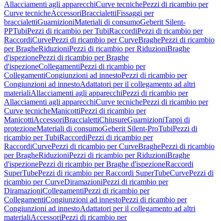
Allacciamenti agli apparecchi
Curve tecniche
Pezzi di ricambio per
Curve tecniche
Accessori
Braccialetti
Fissaggi per
braccialetti
Guarnizioni
Materiali di consumo
Geberit Silent-
PP
Tubi
Pezzi di ricambio per Tubi
Raccordi
Pezzi di ricambio per
Raccordi
Curve
Pezzi di ricambio per Curve
Braghe
Pezzi di ricambio
per Braghe
Riduzioni
Pezzi di ricambio per Riduzioni
Braghe
d'ispezione
Pezzi di ricambio per Braghe
d'ispezione
Collegamenti
Pezzi di ricambio per
Collegamenti
Congiunzioni ad innesto
Pezzi di ricambio per
Congiunzioni ad innesto
Adattatori per il collegamento ad altri
materiali
Allacciamenti agli apparecchi
Pezzi di ricambio per
Allacciamenti agli apparecchi
Curve tecniche
Pezzi di ricambio per
Curve tecniche
Manicotti
Pezzi di ricambio per
Manicotti
Accessori
Braccialetti
Chiusure
Guarnizioni
Tappi di
protezione
Materiali di consumo
Geberit Silent-Pro
Tubi
Pezzi di
ricambio per Tubi
Raccordi
Pezzi di ricambio per
Raccordi
Curve
Pezzi di ricambio per Curve
Braghe
Pezzi di ricambio
per Braghe
Riduzioni
Pezzi di ricambio per Riduzioni
Braghe
d'ispezione
Pezzi di ricambio per Braghe d'ispezione
Raccordi
SuperTube
Pezzi di ricambio per Raccordi SuperTube
Curve
Pezzi di
ricambio per Curve
Diramazioni
Pezzi di ricambio per
Diramazioni
Collegamenti
Pezzi di ricambio per
Collegamenti
Congiunzioni ad innesto
Pezzi di ricambio per
Congiunzioni ad innesto
Adattatori per il collegamento ad altri
materiali
Accessori
Pezzi di ricambio per