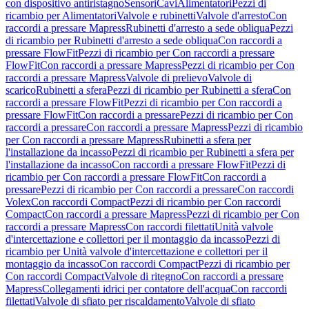
con dispositivo antiristagno
Sensori
Cavi
Alimentatori
Pezzi di
ricambio per Alimentatori
Valvole e rubinetti
Valvole d'arresto
Con
raccordi a pressare Mapress
Rubinetti d'arresto a sede obliqua
Pezzi
di ricambio per Rubinetti d'arresto a sede obliqua
Con raccordi a
pressare FlowFit
Pezzi di ricambio per Con raccordi a pressare
FlowFit
Con raccordi a pressare Mapress
Pezzi di ricambio per Con
raccordi a pressare Mapress
Valvole di prelievo
Valvole di
scarico
Rubinetti a sfera
Pezzi di ricambio per Rubinetti a sfera
Con
raccordi a pressare FlowFit
Pezzi di ricambio per Con raccordi a
pressare FlowFit
Con raccordi a pressare
Pezzi di ricambio per Con
raccordi a pressare
Con raccordi a pressare Mapress
Pezzi di ricambio
per Con raccordi a pressare Mapress
Rubinetti a sfera per
l'installazione da incasso
Pezzi di ricambio per Rubinetti a sfera per
l'installazione da incasso
Con raccordi a pressare FlowFit
Pezzi di
ricambio per Con raccordi a pressare FlowFit
Con raccordi a
pressare
Pezzi di ricambio per Con raccordi a pressare
Con raccordi
Volex
Con raccordi Compact
Pezzi di ricambio per Con raccordi
Compact
Con raccordi a pressare Mapress
Pezzi di ricambio per Con
raccordi a pressare Mapress
Con raccordi filettati
Unità valvole
d'intercettazione e collettori per il montaggio da incasso
Pezzi di
ricambio per Unità valvole d'intercettazione e collettori per il
montaggio da incasso
Con raccordi Compact
Pezzi di ricambio per
Con raccordi Compact
Valvole di ritegno
Con raccordi a pressare
Mapress
Collegamenti idrici per contatore dell'acqua
Con raccordi
filettati
Valvole di sfiato per riscaldamento
Valvole di sfiato