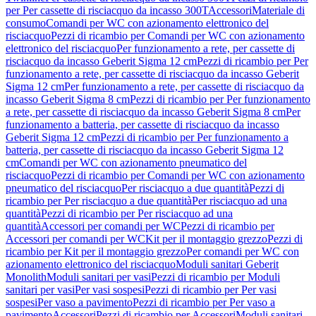
per Per cassette di risciacquo da incasso 300T
Accessori
Materiale di
consumo
Comandi per WC con azionamento elettronico del
risciacquo
Pezzi di ricambio per Comandi per WC con azionamento
elettronico del risciacquo
Per funzionamento a rete, per cassette di
risciacquo da incasso Geberit Sigma 12 cm
Pezzi di ricambio per Per
funzionamento a rete, per cassette di risciacquo da incasso Geberit
Sigma 12 cm
Per funzionamento a rete, per cassette di risciacquo da
incasso Geberit Sigma 8 cm
Pezzi di ricambio per Per funzionamento
a rete, per cassette di risciacquo da incasso Geberit Sigma 8 cm
Per
funzionamento a batteria, per cassette di risciacquo da incasso
Geberit Sigma 12 cm
Pezzi di ricambio per Per funzionamento a
batteria, per cassette di risciacquo da incasso Geberit Sigma 12
cm
Comandi per WC con azionamento pneumatico del
risciacquo
Pezzi di ricambio per Comandi per WC con azionamento
pneumatico del risciacquo
Per risciacquo a due quantità
Pezzi di
ricambio per Per risciacquo a due quantità
Per risciacquo ad una
quantità
Pezzi di ricambio per Per risciacquo ad una
quantità
Accessori per comandi per WC
Pezzi di ricambio per
Accessori per comandi per WC
Kit per il montaggio grezzo
Pezzi di
ricambio per Kit per il montaggio grezzo
Per comandi per WC con
azionamento elettronico del risciacquo
Moduli sanitari Geberit
Monolith
Moduli sanitari per vasi
Pezzi di ricambio per Moduli
sanitari per vasi
Per vasi sospesi
Pezzi di ricambio per Per vasi
sospesi
Per vaso a pavimento
Pezzi di ricambio per Per vaso a
pavimento
Accessori
Pezzi di ricambio per Accessori
Moduli sanitari