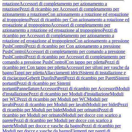
rotazione
Accessori di completamento per azionamento a
rotazione
Pezzi di ricambio per Accessori di completamento per
azionamento a rotazione
Con azionamento a rotazione ed erogazione
al troppopieno
Pezzi di ricambio per Con azionamento a rotazione ed
erogazione al troppopieno
Accessori di completamento per
azionamento a rotazione ed erogazione al troppopieno
Pezzi di
ricambio per Accessori di completamento per azionamento a
rotazione ed erogazione al troppopieno
Con azionamento a pressione
PushControl
Pezzi di ricambio per Con azionamento a pressione
PushControl
Accessori di completamento per comando a pressione
PushControl
Pezzi di ricambio per Accessori di completamento per
comando a pressione PushControl
Con tappo per piletta
Pezzi di
ricambio per Con tappo per piletta
Accessori per sifoni per vasche da
bagno
Tappi per piletta
Allacciamenti idrici
Sistemi di installazione e
di risciacquo
Geberit Duofix
Pareti
Pezzi di ricambio per Pareti
Sistemi
portanti
Pezzi di ricambio per Sistemi
portanti
Pannellature
Accessori
Pezzi di ricambio per Accessori
Moduli
d'installazione
Pezzi di ricambio per Moduli d'installazione
Moduli
per WC
Pezzi di ricambio per Moduli per WC
Moduli per
lavabi
Pezzi di ricambio per Moduli per lavabi
Moduli per bidet
Pezzi
di ricambio per Moduli per bidet
Moduli per orinatoi
Pezzi di
ricambio per Moduli per orinatoi
Moduli per docce con scarico a
parete
Pezzi di ricambio per Moduli per docce con scarico a
parete
Moduli per docce e vasche da bagno
Pezzi di ricambio per
Moduli per docce e vasche da bagno
Elementi per pareti di