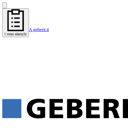
A geberit.it
I miei elenchi