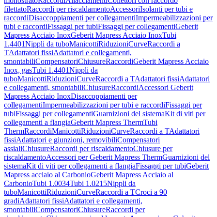
monostrato
Raccordi
Allacciamenti
Collettori con raccordo
filettato
Raccordi per riscaldamento
Accessori
Isolanti per tubi e
raccordi
Disaccoppiamenti per collegamenti
Impermeabilizzazioni per
tubi e raccordi
Fissaggi per tubi
Fissaggi per collegamenti
Geberit
Mapress Acciaio Inox
Geberit Mapress Acciaio Inox
Tubi
1.4401
Nippli da tubo
Manicotti
Riduzioni
Curve
Raccordi a
T
Adattatori fissi
Adattatori e collegamenti,
smontabili
Compensatori
Chiusure
Raccordi
Geberit Mapress Acciaio
Inox, gas
Tubi 1.4401
Nippli da
tubo
Manicotti
Riduzioni
Curve
Raccordi a T
Adattatori fissi
Adattatori
e collegamenti, smontabili
Chiusure
Raccordi
Accessori Geberit
Mapress Acciaio Inox
Disaccoppiamenti per
collegamenti
Impermeabilizzazioni per tubi e raccordi
Fissaggi per
tubi
Fissaggi per collegamenti
Guarnizioni del sistema
Kit di viti per
collegamenti a flangia
Geberit Mapress Therm
Tubi
Therm
Raccordi
Manicotti
Riduzioni
Curve
Raccordi a T
Adattatori
fissi
Adattatori e giunzioni, removibili
Compensatori
assiali
Chiusure
Raccordi per riscaldamento
Chiusure per
riscaldamento
Accessori per Geberit Mapress Therm
Guarnizioni del
sistema
Kit di viti per collegamenti a flangia
Fissaggi per tubi
Geberit
Mapress acciaio al Carbonio
Geberit Mapress Acciaio al
Carbonio
Tubi 1.0034
Tubi 1.0215
Nippli da
tubo
Manicotti
Riduzioni
Curve
Raccordi a T
Croci a 90
gradi
Adattatori fissi
Adattatori e collegamenti,
smontabili
Compensatori
Chiusure
Raccordi per