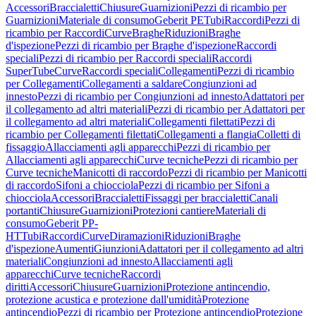
Accessori
Braccialetti
Chiusure
Guarnizioni
Pezzi di ricambio per
Guarnizioni
Materiale di consumo
Geberit PE
Tubi
Raccordi
Pezzi di
ricambio per Raccordi
Curve
Braghe
Riduzioni
Braghe
d'ispezione
Pezzi di ricambio per Braghe d'ispezione
Raccordi
speciali
Pezzi di ricambio per Raccordi speciali
Raccordi
SuperTube
Curve
Raccordi speciali
Collegamenti
Pezzi di ricambio
per Collegamenti
Collegamenti a saldare
Congiunzioni ad
innesto
Pezzi di ricambio per Congiunzioni ad innesto
Adattatori per
il collegamento ad altri materiali
Pezzi di ricambio per Adattatori per
il collegamento ad altri materiali
Collegamenti filettati
Pezzi di
ricambio per Collegamenti filettati
Collegamenti a flangia
Colletti di
fissaggio
Allacciamenti agli apparecchi
Pezzi di ricambio per
Allacciamenti agli apparecchi
Curve tecniche
Pezzi di ricambio per
Curve tecniche
Manicotti di raccordo
Pezzi di ricambio per Manicotti
di raccordo
Sifoni a chiocciola
Pezzi di ricambio per Sifoni a
chiocciola
Accessori
Braccialetti
Fissaggi per braccialetti
Canali
portanti
Chiusure
Guarnizioni
Protezioni cantiere
Materiali di
consumo
Geberit PP-
HT
Tubi
Raccordi
Curve
Diramazioni
Riduzioni
Braghe
d'ispezione
Aumenti
Giunzioni
Adattatori per il collegamento ad altri
materiali
Congiunzioni ad innesto
Allacciamenti agli
apparecchi
Curve tecniche
Raccordi
diritti
Accessori
Chiusure
Guarnizioni
Protezione antincendio,
protezione acustica e protezione dall'umidità
Protezione
antincendio
Pezzi di ricambio per Protezione antincendio
Protezione