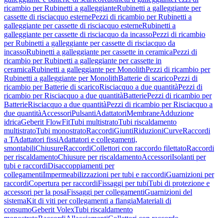
ricambio per Rubinetti a galleggiante
Rubinetti a galleggiante per
cassette di risciacquo esterne
Pezzi di ricambio per Rubinetti a
galleggiante per cassette di risciacquo esterne
Rubinetti a
galleggiante per cassette di risciacquo da incasso
Pezzi di ricambio
per Rubinetti a galleggiante per cassette di risciacquo da
incasso
Rubinetti a galleggiante per cassette in ceramica
Pezzi di
ricambio per Rubinetti a galleggiante per cassette in
ceramica
Rubinetti a galleggiante per Monolith
Pezzi di ricambio per
Rubinetti a galleggiante per Monolith
Batterie di scarico
Pezzi di
ricambio per Batterie di scarico
Risciacquo a due quantità
Pezzi di
ricambio per Risciacquo a due quantità
Batterie
Pezzi di ricambio per
Batterie
Risciacquo a due quantità
Pezzi di ricambio per Risciacquo a
due quantità
Accessori
Pulsanti
Adattatori
Membrane
Adduzione
idrica
Geberit FlowFit
Tubi multistrato
Tubi riscaldamento
multistrato
Tubi monostrato
Raccordi
Giunti
Riduzioni
Curve
Raccordi
a T
Adattatori fissi
Adattatori e collegamenti,
smontabili
Chiusure
Raccordi
Collettori con raccordo filettato
Raccordi
per riscaldamento
Chiusure per riscaldamento
Accessori
Isolanti per
tubi e raccordi
Disaccoppiamenti per
collegamenti
Impermeabilizzazioni per tubi e raccordi
Guarnizioni per
raccordi
Copertura per raccordi
Fissaggi per tubi
Tubi di protezione e
accessori per la posa
Fissaggi per collegamenti
Guarnizioni del
sistema
Kit di viti per collegamenti a flangia
Materiali di
consumo
Geberit Volex
Tubi riscaldamento