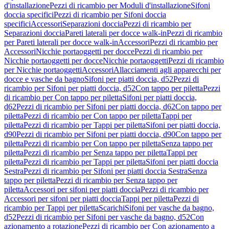
d'installazione
Pezzi di ricambio per Moduli d'installazione
Sifoni
doccia specifici
Pezzi di ricambio per Sifoni doccia
specifici
Accessori
Separazioni doccia
Pezzi di ricambio per
Separazioni doccia
Pareti laterali per docce walk-in
Pezzi di ricambio
per Pareti laterali per docce walk-in
Accessori
Pezzi di ricambio per
Accessori
Nicchie portaoggetti per docce
Pezzi di ricambio per
Nicchie portaoggetti per docce
Nicchie portaoggetti
Pezzi di ricambio
per Nicchie portaoggetti
Accessori
Allacciamenti agli apparecchi per
docce e vasche da bagno
Sifoni per piatti doccia, d52
Pezzi di
ricambio per Sifoni per piatti doccia, d52
Con tappo per piletta
Pezzi
di ricambio per Con tappo per piletta
Sifoni per piatti doccia,
d62
Pezzi di ricambio per Sifoni per piatti doccia, d62
Con tappo per
piletta
Pezzi di ricambio per Con tappo per piletta
Tappi per
piletta
Pezzi di ricambio per Tappi per piletta
Sifoni per piatti doccia,
d90
Pezzi di ricambio per Sifoni per piatti doccia, d90
Con tappo per
piletta
Pezzi di ricambio per Con tappo per piletta
Senza tappo per
piletta
Pezzi di ricambio per Senza tappo per piletta
Tappi per
piletta
Pezzi di ricambio per Tappi per piletta
Sifoni per piatti doccia
Sestra
Pezzi di ricambio per Sifoni per piatti doccia Sestra
Senza
tappo per piletta
Pezzi di ricambio per Senza tappo per
piletta
Accessori per sifoni per piatti doccia
Pezzi di ricambio per
Accessori per sifoni per piatti doccia
Tappi per piletta
Pezzi di
ricambio per Tappi per piletta
Scarichi
Sifoni per vasche da bagno,
d52
Pezzi di ricambio per Sifoni per vasche da bagno, d52
Con
azionamento a rotazione
Pezzi di ricambio per Con azionamento a