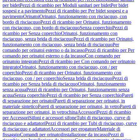
per bidet
Pezzi di ricambio per Moduli sanitari per bidet
Per bidet
sospesi e a pavimento
Pezzi di ricambio per Per bidet sospesi e a
pavimento
Orinatoi
Orinatoi, funzionamento con risciacquo, con
bordo di risciacquo
Pezzi di ricambio per Orinatoi, funzionamento
con risciacquo, con bordo di risciacquo
Senza coperchio
Pezzi di
ricambio per Senza coperchio
Orinatoi, funzionamento con
risciacquo, senza brida di risciacquo
Pezzi di ricambio per Orinatoi,
funzionamento con risciacquo, senza brida di risciacquo
Per
comando per orinatoi esterno o da incasso
Pezzi di ricambio per Per
comando per orinatoi esterno o da incasso
Con comando per
orinatoio integrato
Pezzi di ricambio per Con comando per orinatoio
integrato
Orinatoi, funzionamento con risciacquo, con / per
coperchio
Pezzi di ricambio per Orinatoi, funzionamento con
risciacquo, con / per coperchio
Senza brida di risciacquo
Pezzi di
ricambio per Senza brida di risciacquo
Orinatoi, funzionamento
senza acqua
Pezzi di ricambio per Orinatoi, funzionamento senza
acqua
Senza coperchio
Pezzi di ricambio per Senza coperchio
Pareti
di separazione per orinatoi
Pareti di separazione per orinatoi, in
materiale sintetico
Pareti di separazione per orinatoi, in vetro
Pareti di
separazione per orinatoi, in vetrochina
Accessori
Pezzi di ricambio
per Accessori
Sifoni e accessori sifone
Tubi di risciacquo, curve di
risciacquo e adattatori
Pezzi di ricambio per Tubi di risciacquo, curve
di risciacquo e adattatori
Accessori per erogatore
Materiale di
fissaggio
Comandi per orinatoi
Installazione da incasso
Pezzi di