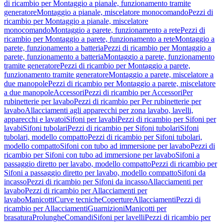
di ricambio per Montaggio a pianale, funzionamento tramite
generatore
Montaggio a pianale, miscelatore monocomando
Pezzi di
ricambio per Montaggio a pianale, miscelatore
monocomando
Montaggio a parete, funzionamento a rete
Pezzi di
ricambio per Montaggio a parete, funzionamento a rete
Montaggio a
parete, funzionamento a batteria
Pezzi di ricambio per Montaggio a
parete, funzionamento a batteria
Montaggio a parete, funzionamento
tramite generatore
Pezzi di ricambio per Montaggio a parete,
funzionamento tramite generatore
Montaggio a parete, miscelatore a
due manopole
Pezzi di ricambio per Montaggio a parete, miscelatore
a due manopole
Accessori
Pezzi di ricambio per Accessori
Per
rubinetterie per lavabo
Pezzi di ricambio per Per rubinetterie per
lavabo
Allacciamenti agli apparecchi per zona lavabo, lavelli,
apparecchi e lavatoi
Sifoni per lavabi
Pezzi di ricambio per Sifoni per
lavabi
Sifoni tubolari
Pezzi di ricambio per Sifoni tubolari
Sifoni
tubolari, modello compatto
Pezzi di ricambio per Sifoni tubolari,
modello compatto
Sifoni con tubo ad immersione per lavabo
Pezzi di
ricambio per Sifoni con tubo ad immersione per lavabo
Sifoni a
passaggio diretto per lavabo, modello compatto
Pezzi di ricambio per
Sifoni a passaggio diretto per lavabo, modello compatto
Sifoni da
incasso
Pezzi di ricambio per Sifoni da incasso
Allacciamenti per
lavabo
Pezzi di ricambio per Allacciamenti per
lavabo
Manicotti
Curve tecniche
Coperture
Allacciamenti
Pezzi di
ricambio per Allacciamenti
Guarnizioni
Manicotti per
brasatura
Prolunghe
Comandi
Sifoni per lavelli
Pezzi di ricambio per