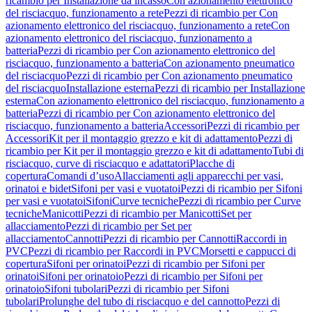
ricambio per Installazione da incasso
Con azionamento elettronico
del risciacquo, funzionamento a rete
Pezzi di ricambio per Con
azionamento elettronico del risciacquo, funzionamento a rete
Con
azionamento elettronico del risciacquo, funzionamento a
batteria
Pezzi di ricambio per Con azionamento elettronico del
risciacquo, funzionamento a batteria
Con azionamento pneumatico
del risciacquo
Pezzi di ricambio per Con azionamento pneumatico
del risciacquo
Installazione esterna
Pezzi di ricambio per Installazione
esterna
Con azionamento elettronico del risciacquo, funzionamento a
batteria
Pezzi di ricambio per Con azionamento elettronico del
risciacquo, funzionamento a batteria
Accessori
Pezzi di ricambio per
Accessori
Kit per il montaggio grezzo e kit di adattamento
Pezzi di
ricambio per Kit per il montaggio grezzo e kit di adattamento
Tubi di
risciacquo, curve di risciacquo e adattatori
Placche di
copertura
Comandi d’uso
Allacciamenti agli apparecchi per vasi,
orinatoi e bidet
Sifoni per vasi e vuotatoi
Pezzi di ricambio per Sifoni
per vasi e vuotatoi
Sifoni
Curve tecniche
Pezzi di ricambio per Curve
tecniche
Manicotti
Pezzi di ricambio per Manicotti
Set per
allacciamento
Pezzi di ricambio per Set per
allacciamento
Cannotti
Pezzi di ricambio per Cannotti
Raccordi in
PVC
Pezzi di ricambio per Raccordi in PVC
Morsetti e cappucci di
copertura
Sifoni per orinatoi
Pezzi di ricambio per Sifoni per
orinatoi
Sifoni per orinatoio
Pezzi di ricambio per Sifoni per
orinatoio
Sifoni tubolari
Pezzi di ricambio per Sifoni
tubolari
Prolunghe del tubo di risciacquo e del cannotto
Pezzi di