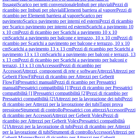
fissaggi
Scarico per tetti convenzionale
Imbuti per pluviali
Pezzi di
ricambio per Imbuti per pluviali
Elementi barriera al vapore
Pezzi di
ricambio per Elementi barriera al vapore
Scarico per
pavimento
Scarico pavimento per interni ed esterni
Pezzi di ricambio
per Scarico pavimento per interni ed esterni
Scarichi a pavimento 10
x 10 cm
Pezzi di ricambio per Scarichi a pavimento 10 x 10
cm
Scarichi a pavimento per balcone e terrazzo, 10 x 10 cm
Pezzi di
ricambio per Scarichi a pavimento per balcone e terrazzo, 10 x 10
cm
Scarichi a pavimento 13 x 13 cm
Pezzi di ricambio per Scarichi a
pavimento 13 x 13 cm
Scarichi a pavimento per balconi e terrazzi, 13
x 13 cm
Pezzi di ricambio per Scarichi a pavimento per balconi e
terrazzi, 13 x 13 cm
Accessori
Pezzi di ricambio per
Accessori
Attrezzi, componenti di rete e software
Attrezzi
Attrezzi per
Geberit FlowFit
Pezzi di ricambio per Attrezzi per Geberit
FlowFit
Pressatrici manuali
Pezzi di ricambio per Pressatrici
manuali
Pressatrici compatibilità [1]
Pezzi di ricambio per Pressatrici
compatibilità [1]
Pressatrici compatibilità [2]
Pezzi di ricambio per
Pressatrici compatibilità [2]
Attrezzi per la lavorazione dei tubi
Pezzi
di ricambio per Attrezzi per la lavorazione dei tubi
Tappi prova
pressione
Strumenti di controllo
Pressatrici con attrezzi
Accessori
Pezzi
di ricambio per Accessori
Attrezzi per Geberit Volex
Pezzi di
ricambio per Attrezzi per Geberit Volex
Pressatrici compatibilità
[2]
Attrezzi per la lavorazione di tubi
Pezzi di ricambio per Attrezzi
per la lavorazione di tubi
Strumenti di controllo
Accessori
Attrezzi per
Geberit Mapress
Pezzi di ricambio per Attrezzi per Geberit