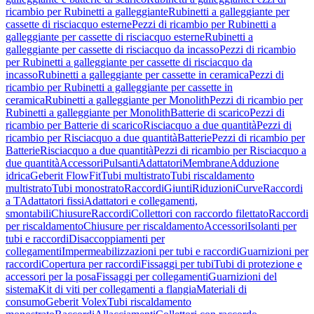
ricambio per Rubinetti a galleggiante
Rubinetti a galleggiante per
cassette di risciacquo esterne
Pezzi di ricambio per Rubinetti a
galleggiante per cassette di risciacquo esterne
Rubinetti a
galleggiante per cassette di risciacquo da incasso
Pezzi di ricambio
per Rubinetti a galleggiante per cassette di risciacquo da
incasso
Rubinetti a galleggiante per cassette in ceramica
Pezzi di
ricambio per Rubinetti a galleggiante per cassette in
ceramica
Rubinetti a galleggiante per Monolith
Pezzi di ricambio per
Rubinetti a galleggiante per Monolith
Batterie di scarico
Pezzi di
ricambio per Batterie di scarico
Risciacquo a due quantità
Pezzi di
ricambio per Risciacquo a due quantità
Batterie
Pezzi di ricambio per
Batterie
Risciacquo a due quantità
Pezzi di ricambio per Risciacquo a
due quantità
Accessori
Pulsanti
Adattatori
Membrane
Adduzione
idrica
Geberit FlowFit
Tubi multistrato
Tubi riscaldamento
multistrato
Tubi monostrato
Raccordi
Giunti
Riduzioni
Curve
Raccordi
a T
Adattatori fissi
Adattatori e collegamenti,
smontabili
Chiusure
Raccordi
Collettori con raccordo filettato
Raccordi
per riscaldamento
Chiusure per riscaldamento
Accessori
Isolanti per
tubi e raccordi
Disaccoppiamenti per
collegamenti
Impermeabilizzazioni per tubi e raccordi
Guarnizioni per
raccordi
Copertura per raccordi
Fissaggi per tubi
Tubi di protezione e
accessori per la posa
Fissaggi per collegamenti
Guarnizioni del
sistema
Kit di viti per collegamenti a flangia
Materiali di
consumo
Geberit Volex
Tubi riscaldamento