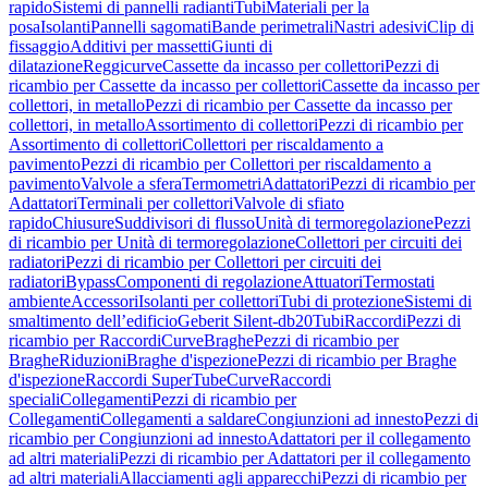
rapido
Sistemi di pannelli radianti
Tubi
Materiali per la
posa
Isolanti
Pannelli sagomati
Bande perimetrali
Nastri adesivi
Clip di
fissaggio
Additivi per massetti
Giunti di
dilatazione
Reggicurve
Cassette da incasso per collettori
Pezzi di
ricambio per Cassette da incasso per collettori
Cassette da incasso per
collettori, in metallo
Pezzi di ricambio per Cassette da incasso per
collettori, in metallo
Assortimento di collettori
Pezzi di ricambio per
Assortimento di collettori
Collettori per riscaldamento a
pavimento
Pezzi di ricambio per Collettori per riscaldamento a
pavimento
Valvole a sfera
Termometri
Adattatori
Pezzi di ricambio per
Adattatori
Terminali per collettori
Valvole di sfiato
rapido
Chiusure
Suddivisori di flusso
Unità di termoregolazione
Pezzi
di ricambio per Unità di termoregolazione
Collettori per circuiti dei
radiatori
Pezzi di ricambio per Collettori per circuiti dei
radiatori
Bypass
Componenti di regolazione
Attuatori
Termostati
ambiente
Accessori
Isolanti per collettori
Tubi di protezione
Sistemi di
smaltimento dell’edificio
Geberit Silent-db20
Tubi
Raccordi
Pezzi di
ricambio per Raccordi
Curve
Braghe
Pezzi di ricambio per
Braghe
Riduzioni
Braghe d'ispezione
Pezzi di ricambio per Braghe
d'ispezione
Raccordi SuperTube
Curve
Raccordi
speciali
Collegamenti
Pezzi di ricambio per
Collegamenti
Collegamenti a saldare
Congiunzioni ad innesto
Pezzi di
ricambio per Congiunzioni ad innesto
Adattatori per il collegamento
ad altri materiali
Pezzi di ricambio per Adattatori per il collegamento
ad altri materiali
Allacciamenti agli apparecchi
Pezzi di ricambio per