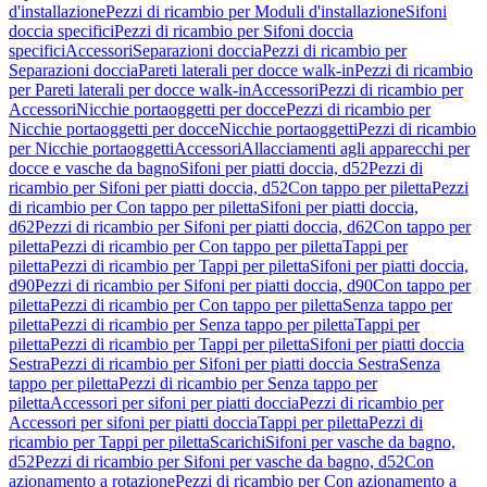
d'installazione
Pezzi di ricambio per Moduli d'installazione
Sifoni
doccia specifici
Pezzi di ricambio per Sifoni doccia
specifici
Accessori
Separazioni doccia
Pezzi di ricambio per
Separazioni doccia
Pareti laterali per docce walk-in
Pezzi di ricambio
per Pareti laterali per docce walk-in
Accessori
Pezzi di ricambio per
Accessori
Nicchie portaoggetti per docce
Pezzi di ricambio per
Nicchie portaoggetti per docce
Nicchie portaoggetti
Pezzi di ricambio
per Nicchie portaoggetti
Accessori
Allacciamenti agli apparecchi per
docce e vasche da bagno
Sifoni per piatti doccia, d52
Pezzi di
ricambio per Sifoni per piatti doccia, d52
Con tappo per piletta
Pezzi
di ricambio per Con tappo per piletta
Sifoni per piatti doccia,
d62
Pezzi di ricambio per Sifoni per piatti doccia, d62
Con tappo per
piletta
Pezzi di ricambio per Con tappo per piletta
Tappi per
piletta
Pezzi di ricambio per Tappi per piletta
Sifoni per piatti doccia,
d90
Pezzi di ricambio per Sifoni per piatti doccia, d90
Con tappo per
piletta
Pezzi di ricambio per Con tappo per piletta
Senza tappo per
piletta
Pezzi di ricambio per Senza tappo per piletta
Tappi per
piletta
Pezzi di ricambio per Tappi per piletta
Sifoni per piatti doccia
Sestra
Pezzi di ricambio per Sifoni per piatti doccia Sestra
Senza
tappo per piletta
Pezzi di ricambio per Senza tappo per
piletta
Accessori per sifoni per piatti doccia
Pezzi di ricambio per
Accessori per sifoni per piatti doccia
Tappi per piletta
Pezzi di
ricambio per Tappi per piletta
Scarichi
Sifoni per vasche da bagno,
d52
Pezzi di ricambio per Sifoni per vasche da bagno, d52
Con
azionamento a rotazione
Pezzi di ricambio per Con azionamento a