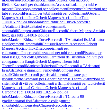
monostrato
Raccordi
Allacciamenti
Collettori con raccordo
filettato
Raccordi per riscaldamento
Accessori
Isolanti per tubi e
raccordi
Disaccoppiamenti per collegamenti
Impermeabilizzazioni per
tubi e raccordi
Fissaggi per tubi
Fissaggi per collegamenti
Geberit
Mapress Acciaio Inox
Geberit Mapress Acciaio Inox
Tubi
1.4401
Nippli da tubo
Manicotti
Riduzioni
Curve
Raccordi a
T
Adattatori fissi
Adattatori e collegamenti,
smontabili
Compensatori
Chiusure
Raccordi
Geberit Mapress Acciaio
Inox, gas
Tubi 1.4401
Nippli da
tubo
Manicotti
Riduzioni
Curve
Raccordi a T
Adattatori fissi
Adattatori
e collegamenti, smontabili
Chiusure
Raccordi
Accessori Geberit
Mapress Acciaio Inox
Disaccoppiamenti per
collegamenti
Impermeabilizzazioni per tubi e raccordi
Fissaggi per
tubi
Fissaggi per collegamenti
Guarnizioni del sistema
Kit di viti per
collegamenti a flangia
Geberit Mapress Therm
Tubi
Therm
Raccordi
Manicotti
Riduzioni
Curve
Raccordi a T
Adattatori
fissi
Adattatori e giunzioni, removibili
Compensatori
assiali
Chiusure
Raccordi per riscaldamento
Chiusure per
riscaldamento
Accessori per Geberit Mapress Therm
Guarnizioni del
sistema
Kit di viti per collegamenti a flangia
Fissaggi per tubi
Geberit
Mapress acciaio al Carbonio
Geberit Mapress Acciaio al
Carbonio
Tubi 1.0034
Tubi 1.0215
Nippli da
tubo
Manicotti
Riduzioni
Curve
Raccordi a T
Croci a 90
gradi
Adattatori fissi
Adattatori e collegamenti,
smontabili
Compensatori
Chiusure
Raccordi per