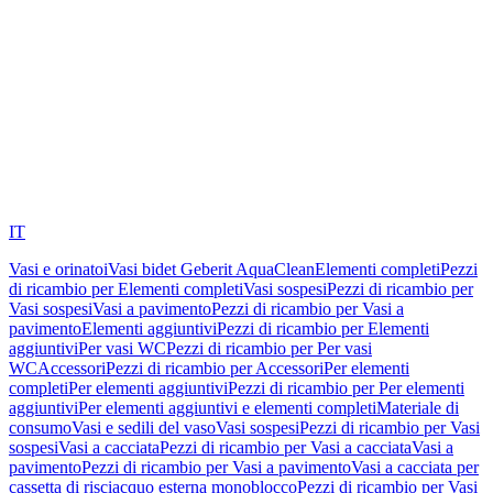
IT
Vasi e orinatoi
Vasi bidet Geberit AquaClean
Elementi completi
Pezzi
di ricambio per Elementi completi
Vasi sospesi
Pezzi di ricambio per
Vasi sospesi
Vasi a pavimento
Pezzi di ricambio per Vasi a
pavimento
Elementi aggiuntivi
Pezzi di ricambio per Elementi
aggiuntivi
Per vasi WC
Pezzi di ricambio per Per vasi
WC
Accessori
Pezzi di ricambio per Accessori
Per elementi
completi
Per elementi aggiuntivi
Pezzi di ricambio per Per elementi
aggiuntivi
Per elementi aggiuntivi e elementi completi
Materiale di
consumo
Vasi e sedili del vaso
Vasi sospesi
Pezzi di ricambio per Vasi
sospesi
Vasi a cacciata
Pezzi di ricambio per Vasi a cacciata
Vasi a
pavimento
Pezzi di ricambio per Vasi a pavimento
Vasi a cacciata per
cassetta di risciacquo esterna monoblocco
Pezzi di ricambio per Vasi