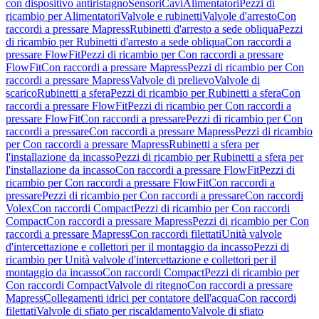
con dispositivo antiristagno
Sensori
Cavi
Alimentatori
Pezzi di
ricambio per Alimentatori
Valvole e rubinetti
Valvole d'arresto
Con
raccordi a pressare Mapress
Rubinetti d'arresto a sede obliqua
Pezzi
di ricambio per Rubinetti d'arresto a sede obliqua
Con raccordi a
pressare FlowFit
Pezzi di ricambio per Con raccordi a pressare
FlowFit
Con raccordi a pressare Mapress
Pezzi di ricambio per Con
raccordi a pressare Mapress
Valvole di prelievo
Valvole di
scarico
Rubinetti a sfera
Pezzi di ricambio per Rubinetti a sfera
Con
raccordi a pressare FlowFit
Pezzi di ricambio per Con raccordi a
pressare FlowFit
Con raccordi a pressare
Pezzi di ricambio per Con
raccordi a pressare
Con raccordi a pressare Mapress
Pezzi di ricambio
per Con raccordi a pressare Mapress
Rubinetti a sfera per
l'installazione da incasso
Pezzi di ricambio per Rubinetti a sfera per
l'installazione da incasso
Con raccordi a pressare FlowFit
Pezzi di
ricambio per Con raccordi a pressare FlowFit
Con raccordi a
pressare
Pezzi di ricambio per Con raccordi a pressare
Con raccordi
Volex
Con raccordi Compact
Pezzi di ricambio per Con raccordi
Compact
Con raccordi a pressare Mapress
Pezzi di ricambio per Con
raccordi a pressare Mapress
Con raccordi filettati
Unità valvole
d'intercettazione e collettori per il montaggio da incasso
Pezzi di
ricambio per Unità valvole d'intercettazione e collettori per il
montaggio da incasso
Con raccordi Compact
Pezzi di ricambio per
Con raccordi Compact
Valvole di ritegno
Con raccordi a pressare
Mapress
Collegamenti idrici per contatore dell'acqua
Con raccordi
filettati
Valvole di sfiato per riscaldamento
Valvole di sfiato