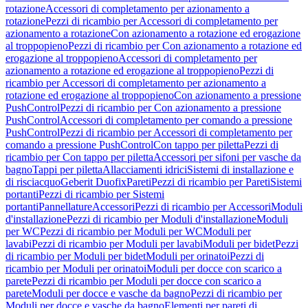
rotazione
Accessori di completamento per azionamento a
rotazione
Pezzi di ricambio per Accessori di completamento per
azionamento a rotazione
Con azionamento a rotazione ed erogazione
al troppopieno
Pezzi di ricambio per Con azionamento a rotazione ed
erogazione al troppopieno
Accessori di completamento per
azionamento a rotazione ed erogazione al troppopieno
Pezzi di
ricambio per Accessori di completamento per azionamento a
rotazione ed erogazione al troppopieno
Con azionamento a pressione
PushControl
Pezzi di ricambio per Con azionamento a pressione
PushControl
Accessori di completamento per comando a pressione
PushControl
Pezzi di ricambio per Accessori di completamento per
comando a pressione PushControl
Con tappo per piletta
Pezzi di
ricambio per Con tappo per piletta
Accessori per sifoni per vasche da
bagno
Tappi per piletta
Allacciamenti idrici
Sistemi di installazione e
di risciacquo
Geberit Duofix
Pareti
Pezzi di ricambio per Pareti
Sistemi
portanti
Pezzi di ricambio per Sistemi
portanti
Pannellature
Accessori
Pezzi di ricambio per Accessori
Moduli
d'installazione
Pezzi di ricambio per Moduli d'installazione
Moduli
per WC
Pezzi di ricambio per Moduli per WC
Moduli per
lavabi
Pezzi di ricambio per Moduli per lavabi
Moduli per bidet
Pezzi
di ricambio per Moduli per bidet
Moduli per orinatoi
Pezzi di
ricambio per Moduli per orinatoi
Moduli per docce con scarico a
parete
Pezzi di ricambio per Moduli per docce con scarico a
parete
Moduli per docce e vasche da bagno
Pezzi di ricambio per
Moduli per docce e vasche da bagno
Elementi per pareti di