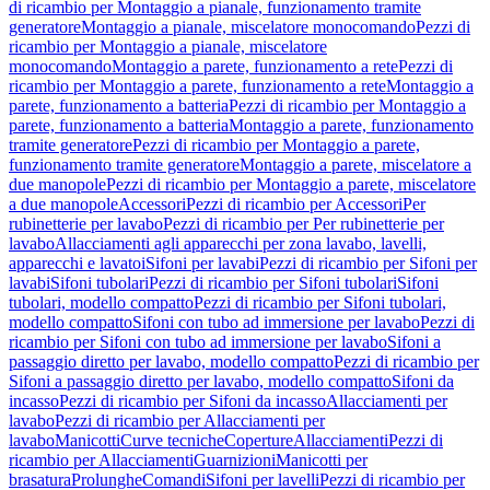
di ricambio per Montaggio a pianale, funzionamento tramite
generatore
Montaggio a pianale, miscelatore monocomando
Pezzi di
ricambio per Montaggio a pianale, miscelatore
monocomando
Montaggio a parete, funzionamento a rete
Pezzi di
ricambio per Montaggio a parete, funzionamento a rete
Montaggio a
parete, funzionamento a batteria
Pezzi di ricambio per Montaggio a
parete, funzionamento a batteria
Montaggio a parete, funzionamento
tramite generatore
Pezzi di ricambio per Montaggio a parete,
funzionamento tramite generatore
Montaggio a parete, miscelatore a
due manopole
Pezzi di ricambio per Montaggio a parete, miscelatore
a due manopole
Accessori
Pezzi di ricambio per Accessori
Per
rubinetterie per lavabo
Pezzi di ricambio per Per rubinetterie per
lavabo
Allacciamenti agli apparecchi per zona lavabo, lavelli,
apparecchi e lavatoi
Sifoni per lavabi
Pezzi di ricambio per Sifoni per
lavabi
Sifoni tubolari
Pezzi di ricambio per Sifoni tubolari
Sifoni
tubolari, modello compatto
Pezzi di ricambio per Sifoni tubolari,
modello compatto
Sifoni con tubo ad immersione per lavabo
Pezzi di
ricambio per Sifoni con tubo ad immersione per lavabo
Sifoni a
passaggio diretto per lavabo, modello compatto
Pezzi di ricambio per
Sifoni a passaggio diretto per lavabo, modello compatto
Sifoni da
incasso
Pezzi di ricambio per Sifoni da incasso
Allacciamenti per
lavabo
Pezzi di ricambio per Allacciamenti per
lavabo
Manicotti
Curve tecniche
Coperture
Allacciamenti
Pezzi di
ricambio per Allacciamenti
Guarnizioni
Manicotti per
brasatura
Prolunghe
Comandi
Sifoni per lavelli
Pezzi di ricambio per