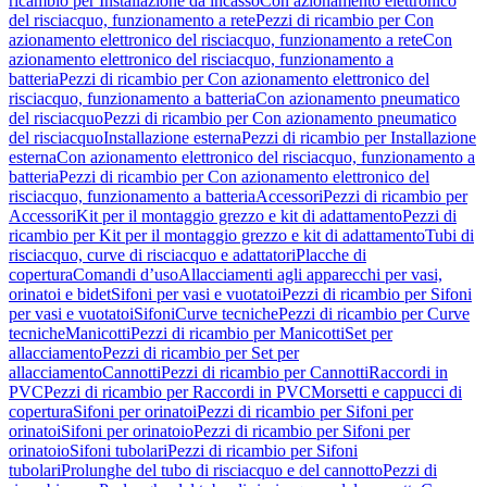
ricambio per Installazione da incasso
Con azionamento elettronico
del risciacquo, funzionamento a rete
Pezzi di ricambio per Con
azionamento elettronico del risciacquo, funzionamento a rete
Con
azionamento elettronico del risciacquo, funzionamento a
batteria
Pezzi di ricambio per Con azionamento elettronico del
risciacquo, funzionamento a batteria
Con azionamento pneumatico
del risciacquo
Pezzi di ricambio per Con azionamento pneumatico
del risciacquo
Installazione esterna
Pezzi di ricambio per Installazione
esterna
Con azionamento elettronico del risciacquo, funzionamento a
batteria
Pezzi di ricambio per Con azionamento elettronico del
risciacquo, funzionamento a batteria
Accessori
Pezzi di ricambio per
Accessori
Kit per il montaggio grezzo e kit di adattamento
Pezzi di
ricambio per Kit per il montaggio grezzo e kit di adattamento
Tubi di
risciacquo, curve di risciacquo e adattatori
Placche di
copertura
Comandi d’uso
Allacciamenti agli apparecchi per vasi,
orinatoi e bidet
Sifoni per vasi e vuotatoi
Pezzi di ricambio per Sifoni
per vasi e vuotatoi
Sifoni
Curve tecniche
Pezzi di ricambio per Curve
tecniche
Manicotti
Pezzi di ricambio per Manicotti
Set per
allacciamento
Pezzi di ricambio per Set per
allacciamento
Cannotti
Pezzi di ricambio per Cannotti
Raccordi in
PVC
Pezzi di ricambio per Raccordi in PVC
Morsetti e cappucci di
copertura
Sifoni per orinatoi
Pezzi di ricambio per Sifoni per
orinatoi
Sifoni per orinatoio
Pezzi di ricambio per Sifoni per
orinatoio
Sifoni tubolari
Pezzi di ricambio per Sifoni
tubolari
Prolunghe del tubo di risciacquo e del cannotto
Pezzi di