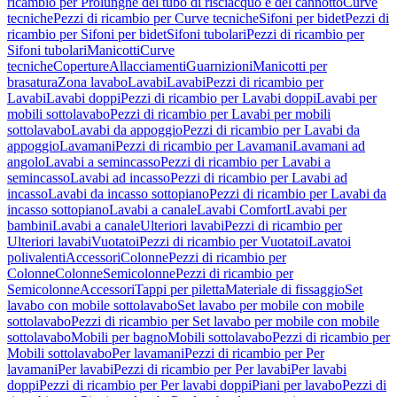
ricambio per Prolunghe del tubo di risciacquo e del cannotto
Curve
tecniche
Pezzi di ricambio per Curve tecniche
Sifoni per bidet
Pezzi di
ricambio per Sifoni per bidet
Sifoni tubolari
Pezzi di ricambio per
Sifoni tubolari
Manicotti
Curve
tecniche
Coperture
Allacciamenti
Guarnizioni
Manicotti per
brasatura
Zona lavabo
Lavabi
Lavabi
Pezzi di ricambio per
Lavabi
Lavabi doppi
Pezzi di ricambio per Lavabi doppi
Lavabi per
mobili sottolavabo
Pezzi di ricambio per Lavabi per mobili
sottolavabo
Lavabi da appoggio
Pezzi di ricambio per Lavabi da
appoggio
Lavamani
Pezzi di ricambio per Lavamani
Lavamani ad
angolo
Lavabi a semincasso
Pezzi di ricambio per Lavabi a
semincasso
Lavabi ad incasso
Pezzi di ricambio per Lavabi ad
incasso
Lavabi da incasso sottopiano
Pezzi di ricambio per Lavabi da
incasso sottopiano
Lavabi a canale
Lavabi Comfort
Lavabi per
bambini
Lavabi a canale
Ulteriori lavabi
Pezzi di ricambio per
Ulteriori lavabi
Vuotatoi
Pezzi di ricambio per Vuotatoi
Lavatoi
polivalenti
Accessori
Colonne
Pezzi di ricambio per
Colonne
Colonne
Semicolonne
Pezzi di ricambio per
Semicolonne
Accessori
Tappi per piletta
Materiale di fissaggio
Set
lavabo con mobile sottolavabo
Set lavabo per mobile con mobile
sottolavabo
Pezzi di ricambio per Set lavabo per mobile con mobile
sottolavabo
Mobili per bagno
Mobili sottolavabo
Pezzi di ricambio per
Mobili sottolavabo
Per lavamani
Pezzi di ricambio per Per
lavamani
Per lavabi
Pezzi di ricambio per Per lavabi
Per lavabi
doppi
Pezzi di ricambio per Per lavabi doppi
Piani per lavabo
Pezzi di