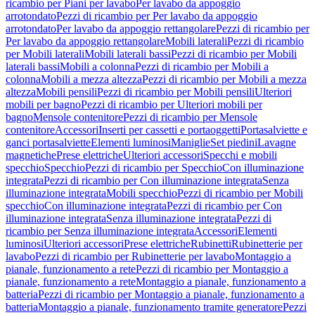
ricambio per Piani per lavabo
Per lavabo da appoggio
arrotondato
Pezzi di ricambio per Per lavabo da appoggio
arrotondato
Per lavabo da appoggio rettangolare
Pezzi di ricambio per
Per lavabo da appoggio rettangolare
Mobili laterali
Pezzi di ricambio
per Mobili laterali
Mobili laterali bassi
Pezzi di ricambio per Mobili
laterali bassi
Mobili a colonna
Pezzi di ricambio per Mobili a
colonna
Mobili a mezza altezza
Pezzi di ricambio per Mobili a mezza
altezza
Mobili pensili
Pezzi di ricambio per Mobili pensili
Ulteriori
mobili per bagno
Pezzi di ricambio per Ulteriori mobili per
bagno
Mensole contenitore
Pezzi di ricambio per Mensole
contenitore
Accessori
Inserti per cassetti e portaoggetti
Portasalviette e
ganci portasalviette
Elementi luminosi
Maniglie
Set piedini
Lavagne
magnetiche
Prese elettriche
Ulteriori accessori
Specchi e mobili
specchio
Specchio
Pezzi di ricambio per Specchio
Con illuminazione
integrata
Pezzi di ricambio per Con illuminazione integrata
Senza
illuminazione integrata
Mobili specchio
Pezzi di ricambio per Mobili
specchio
Con illuminazione integrata
Pezzi di ricambio per Con
illuminazione integrata
Senza illuminazione integrata
Pezzi di
ricambio per Senza illuminazione integrata
Accessori
Elementi
luminosi
Ulteriori accessori
Prese elettriche
Rubinetti
Rubinetterie per
lavabo
Pezzi di ricambio per Rubinetterie per lavabo
Montaggio a
pianale, funzionamento a rete
Pezzi di ricambio per Montaggio a
pianale, funzionamento a rete
Montaggio a pianale, funzionamento a
batteria
Pezzi di ricambio per Montaggio a pianale, funzionamento a
batteria
Montaggio a pianale, funzionamento tramite generatore
Pezzi