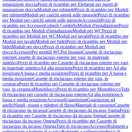
separazione doccia
Pezzi di ricambio per Elementi per pareti di
separazione doccia
Moduli per rubinetti
Pezzi di ricambio per Moduli
per rubinetti
Moduli per carichi agenti sulle mensole
Pezzi di ricambio
per Moduli per carichi agenti sulle mensole
Accessori
Pezzi di
ricambio per Accessori
Geberit Combifix
Moduli d'installazione
Pezzi
di ricambio per Moduli d'installazione
Moduli per WC
Pezzi di
ricambio per Moduli per WC
Moduli per lavabi
Pezzi di ricambio per
Moduli per lavabi
Moduli per bidet
Pezzi di ricambio per Moduli per
bidet
Moduli per docce
Pezzi di ricambio per Moduli per
docce
Accessori
Per moduli WC
Per fissaggi
Cassette di risciacquo
esterne
Cassette di risciacquo esterne per vasi, in materiale
sintetico
Pezzi di ricambio per Cassette di risciacquo esterne per vasi,
in materiale sintetico
Ad alta posizione
Pezzi di ricambio per Ad alta
posizione
A bassa e media posizione
Pezzi di ricambio per A bassa e
media posizione
Cassette di risciacquo esterne per vasi, in
ceramica
Pezzi di ricambio per Cassette di risciacquo esterne per
vasi, in ceramica
Monoblocco
Pezzi di ricambio per Monoblocco
Tubi
di risciacquo per cassette di risciacquo esterne
Ad alta posizione
A
bassa e media posizione
Accessori
Guarnizioni
Guarnizioni ad
anello
Nippli, rosoni e riduttori di flusso
Materiali di consumo
Cassette
di risciacquo da incasso
Cassette di risciacquo da incasso Sigma
Pezzi
di ricambio per Cassette di risciacquo da incasso Sigma
Cassette di
risciacquo da incasso Omega
Pezzi di ricambio per Cassette di
risciacquo da incasso Omega
Tubi di risciacquo
Accessori
Rubinetti a
galleggiante e batterie di scarico
Rubinetti a galleggiante
Pezzi di