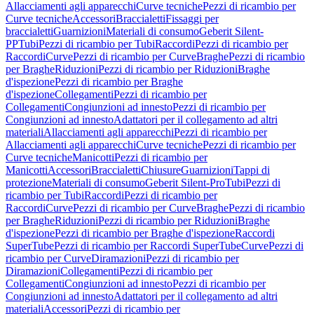
Allacciamenti agli apparecchi
Curve tecniche
Pezzi di ricambio per
Curve tecniche
Accessori
Braccialetti
Fissaggi per
braccialetti
Guarnizioni
Materiali di consumo
Geberit Silent-
PP
Tubi
Pezzi di ricambio per Tubi
Raccordi
Pezzi di ricambio per
Raccordi
Curve
Pezzi di ricambio per Curve
Braghe
Pezzi di ricambio
per Braghe
Riduzioni
Pezzi di ricambio per Riduzioni
Braghe
d'ispezione
Pezzi di ricambio per Braghe
d'ispezione
Collegamenti
Pezzi di ricambio per
Collegamenti
Congiunzioni ad innesto
Pezzi di ricambio per
Congiunzioni ad innesto
Adattatori per il collegamento ad altri
materiali
Allacciamenti agli apparecchi
Pezzi di ricambio per
Allacciamenti agli apparecchi
Curve tecniche
Pezzi di ricambio per
Curve tecniche
Manicotti
Pezzi di ricambio per
Manicotti
Accessori
Braccialetti
Chiusure
Guarnizioni
Tappi di
protezione
Materiali di consumo
Geberit Silent-Pro
Tubi
Pezzi di
ricambio per Tubi
Raccordi
Pezzi di ricambio per
Raccordi
Curve
Pezzi di ricambio per Curve
Braghe
Pezzi di ricambio
per Braghe
Riduzioni
Pezzi di ricambio per Riduzioni
Braghe
d'ispezione
Pezzi di ricambio per Braghe d'ispezione
Raccordi
SuperTube
Pezzi di ricambio per Raccordi SuperTube
Curve
Pezzi di
ricambio per Curve
Diramazioni
Pezzi di ricambio per
Diramazioni
Collegamenti
Pezzi di ricambio per
Collegamenti
Congiunzioni ad innesto
Pezzi di ricambio per
Congiunzioni ad innesto
Adattatori per il collegamento ad altri
materiali
Accessori
Pezzi di ricambio per