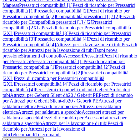
Mapress
Pressatrici compatibilità [1]
Pezzi di ricambio per Pressatrici
compatibilità [1]
Pressatrici compatibilità [2]
Pezzi di ricambio per
Pressatrici compatibilità [2]
Compatibilità pressatrici [1] / [2]
Pezzi di
ricambio per Compatibilità pressatrici [1] / [2]
Pressatrici
compatibilità [2XL]
Pezzi di ricambio per Pressatrici compatibilità
[2XL]
Pressatrici compatibilità [3]
Pezzi di ricambio per Pressatrici
compatibilità [3]
Pressatrici compatibilità [4]
Pezzi di ricambio per
Pressatrici compatibilità [4]
Attrezzi per la lavorazione di tubi
Pezzi di
ricambio per Attrezzi per la lavorazione di tubi
Tappi prova
pressione
Strumenti di controllo
Accessori
Pressatrici
Pezzi di ricambio
per Pressatrici
Pressatrici compatibilità [1]
Pezzi di ricambio per
Pressatrici compatibilità [1]
Pressatrici compatibilità [2]
Pezzi di
ricambio per Pressatrici compatibilità [2]
Pressatrici compatibilità
[2XL]
Pezzi di ricambio per Pressatrici compatibilità
[2XL]
Pressatrici compatibilità [4]
Pezzi di ricambio per Pressatrici
compatibilità [4]
Per sistemi di pannelli radianti Geberit
Srotolatori
tubi
Attrezzi per Geberit Silent-db20 / Geberit PE
Pezzi di ricambio
per Attrezzi per Geberit Silent-db20 / Geberit PE
Attrezzi per
saldatura elettrica
Pezzi di ricambio per Attrezzi per saldatura
elettrica
Attrezzi per saldatura a specchio
Accessori attrezzi per
saldatura a specchio
Pezzi di ricambio per Accessori attrezzi per
saldatura a specchio
Attrezzi per la lavorazione di tubi
Pezzi di
ricambio per Attrezzi per la lavorazione di
tubi
Telecomandi
Telecomandi