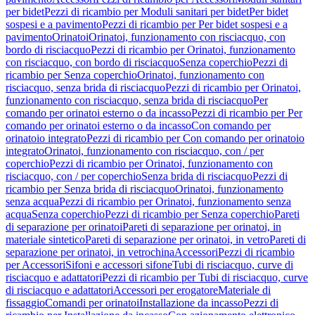
per bidet
Pezzi di ricambio per Moduli sanitari per bidet
Per bidet
sospesi e a pavimento
Pezzi di ricambio per Per bidet sospesi e a
pavimento
Orinatoi
Orinatoi, funzionamento con risciacquo, con
bordo di risciacquo
Pezzi di ricambio per Orinatoi, funzionamento
con risciacquo, con bordo di risciacquo
Senza coperchio
Pezzi di
ricambio per Senza coperchio
Orinatoi, funzionamento con
risciacquo, senza brida di risciacquo
Pezzi di ricambio per Orinatoi,
funzionamento con risciacquo, senza brida di risciacquo
Per
comando per orinatoi esterno o da incasso
Pezzi di ricambio per Per
comando per orinatoi esterno o da incasso
Con comando per
orinatoio integrato
Pezzi di ricambio per Con comando per orinatoio
integrato
Orinatoi, funzionamento con risciacquo, con / per
coperchio
Pezzi di ricambio per Orinatoi, funzionamento con
risciacquo, con / per coperchio
Senza brida di risciacquo
Pezzi di
ricambio per Senza brida di risciacquo
Orinatoi, funzionamento
senza acqua
Pezzi di ricambio per Orinatoi, funzionamento senza
acqua
Senza coperchio
Pezzi di ricambio per Senza coperchio
Pareti
di separazione per orinatoi
Pareti di separazione per orinatoi, in
materiale sintetico
Pareti di separazione per orinatoi, in vetro
Pareti di
separazione per orinatoi, in vetrochina
Accessori
Pezzi di ricambio
per Accessori
Sifoni e accessori sifone
Tubi di risciacquo, curve di
risciacquo e adattatori
Pezzi di ricambio per Tubi di risciacquo, curve
di risciacquo e adattatori
Accessori per erogatore
Materiale di
fissaggio
Comandi per orinatoi
Installazione da incasso
Pezzi di