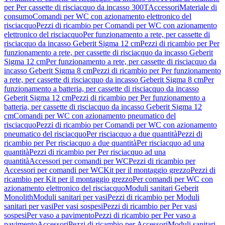
per Per cassette di risciacquo da incasso 300T
Accessori
Materiale di
consumo
Comandi per WC con azionamento elettronico del
risciacquo
Pezzi di ricambio per Comandi per WC con azionamento
elettronico del risciacquo
Per funzionamento a rete, per cassette di
risciacquo da incasso Geberit Sigma 12 cm
Pezzi di ricambio per Per
funzionamento a rete, per cassette di risciacquo da incasso Geberit
Sigma 12 cm
Per funzionamento a rete, per cassette di risciacquo da
incasso Geberit Sigma 8 cm
Pezzi di ricambio per Per funzionamento
a rete, per cassette di risciacquo da incasso Geberit Sigma 8 cm
Per
funzionamento a batteria, per cassette di risciacquo da incasso
Geberit Sigma 12 cm
Pezzi di ricambio per Per funzionamento a
batteria, per cassette di risciacquo da incasso Geberit Sigma 12
cm
Comandi per WC con azionamento pneumatico del
risciacquo
Pezzi di ricambio per Comandi per WC con azionamento
pneumatico del risciacquo
Per risciacquo a due quantità
Pezzi di
ricambio per Per risciacquo a due quantità
Per risciacquo ad una
quantità
Pezzi di ricambio per Per risciacquo ad una
quantità
Accessori per comandi per WC
Pezzi di ricambio per
Accessori per comandi per WC
Kit per il montaggio grezzo
Pezzi di
ricambio per Kit per il montaggio grezzo
Per comandi per WC con
azionamento elettronico del risciacquo
Moduli sanitari Geberit
Monolith
Moduli sanitari per vasi
Pezzi di ricambio per Moduli
sanitari per vasi
Per vasi sospesi
Pezzi di ricambio per Per vasi
sospesi
Per vaso a pavimento
Pezzi di ricambio per Per vaso a
pavimento
Accessori
Pezzi di ricambio per Accessori
Moduli sanitari