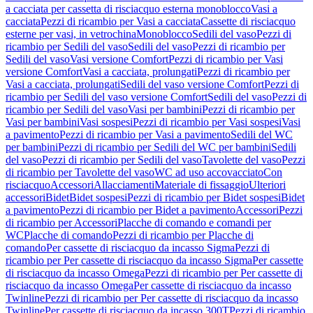
a cacciata per cassetta di risciacquo esterna monoblocco
Vasi a
cacciata
Pezzi di ricambio per Vasi a cacciata
Cassette di risciacquo
esterne per vasi, in vetrochina
Monoblocco
Sedili del vaso
Pezzi di
ricambio per Sedili del vaso
Sedili del vaso
Pezzi di ricambio per
Sedili del vaso
Vasi versione Comfort
Pezzi di ricambio per Vasi
versione Comfort
Vasi a cacciata, prolungati
Pezzi di ricambio per
Vasi a cacciata, prolungati
Sedili del vaso versione Comfort
Pezzi di
ricambio per Sedili del vaso versione Comfort
Sedili del vaso
Pezzi di
ricambio per Sedili del vaso
Vasi per bambini
Pezzi di ricambio per
Vasi per bambini
Vasi sospesi
Pezzi di ricambio per Vasi sospesi
Vasi
a pavimento
Pezzi di ricambio per Vasi a pavimento
Sedili del WC
per bambini
Pezzi di ricambio per Sedili del WC per bambini
Sedili
del vaso
Pezzi di ricambio per Sedili del vaso
Tavolette del vaso
Pezzi
di ricambio per Tavolette del vaso
WC ad uso accovacciato
Con
risciacquo
Accessori
Allacciamenti
Materiale di fissaggio
Ulteriori
accessori
Bidet
Bidet sospesi
Pezzi di ricambio per Bidet sospesi
Bidet
a pavimento
Pezzi di ricambio per Bidet a pavimento
Accessori
Pezzi
di ricambio per Accessori
Placche di comando e comandi per
WC
Placche di comando
Pezzi di ricambio per Placche di
comando
Per cassette di risciacquo da incasso Sigma
Pezzi di
ricambio per Per cassette di risciacquo da incasso Sigma
Per cassette
di risciacquo da incasso Omega
Pezzi di ricambio per Per cassette di
risciacquo da incasso Omega
Per cassette di risciacquo da incasso
Twinline
Pezzi di ricambio per Per cassette di risciacquo da incasso
Twinline
Per cassette di risciacquo da incasso 300T
Pezzi di ricambio