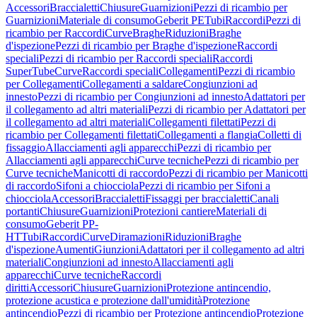
Accessori
Braccialetti
Chiusure
Guarnizioni
Pezzi di ricambio per
Guarnizioni
Materiale di consumo
Geberit PE
Tubi
Raccordi
Pezzi di
ricambio per Raccordi
Curve
Braghe
Riduzioni
Braghe
d'ispezione
Pezzi di ricambio per Braghe d'ispezione
Raccordi
speciali
Pezzi di ricambio per Raccordi speciali
Raccordi
SuperTube
Curve
Raccordi speciali
Collegamenti
Pezzi di ricambio
per Collegamenti
Collegamenti a saldare
Congiunzioni ad
innesto
Pezzi di ricambio per Congiunzioni ad innesto
Adattatori per
il collegamento ad altri materiali
Pezzi di ricambio per Adattatori per
il collegamento ad altri materiali
Collegamenti filettati
Pezzi di
ricambio per Collegamenti filettati
Collegamenti a flangia
Colletti di
fissaggio
Allacciamenti agli apparecchi
Pezzi di ricambio per
Allacciamenti agli apparecchi
Curve tecniche
Pezzi di ricambio per
Curve tecniche
Manicotti di raccordo
Pezzi di ricambio per Manicotti
di raccordo
Sifoni a chiocciola
Pezzi di ricambio per Sifoni a
chiocciola
Accessori
Braccialetti
Fissaggi per braccialetti
Canali
portanti
Chiusure
Guarnizioni
Protezioni cantiere
Materiali di
consumo
Geberit PP-
HT
Tubi
Raccordi
Curve
Diramazioni
Riduzioni
Braghe
d'ispezione
Aumenti
Giunzioni
Adattatori per il collegamento ad altri
materiali
Congiunzioni ad innesto
Allacciamenti agli
apparecchi
Curve tecniche
Raccordi
diritti
Accessori
Chiusure
Guarnizioni
Protezione antincendio,
protezione acustica e protezione dall'umidità
Protezione
antincendio
Pezzi di ricambio per Protezione antincendio
Protezione