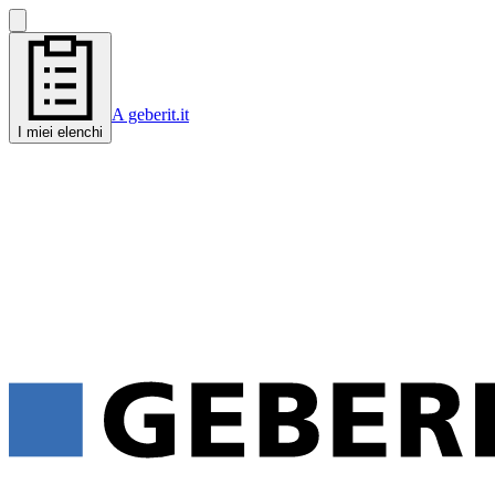
A geberit.it
I miei elenchi