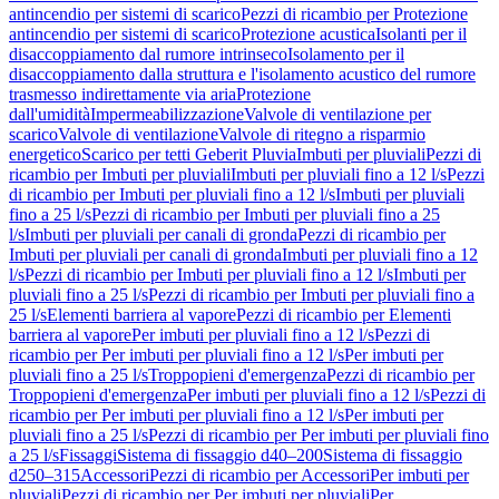
antincendio per sistemi di scarico
Pezzi di ricambio per Protezione
antincendio per sistemi di scarico
Protezione acustica
Isolanti per il
disaccoppiamento dal rumore intrinseco
Isolamento per il
disaccoppiamento dalla struttura e l'isolamento acustico del rumore
trasmesso indirettamente via aria
Protezione
dall'umidità
Impermeabilizzazione
Valvole di ventilazione per
scarico
Valvole di ventilazione
Valvole di ritegno a risparmio
energetico
Scarico per tetti Geberit Pluvia
Imbuti per pluviali
Pezzi di
ricambio per Imbuti per pluviali
Imbuti per pluviali fino a 12 l/s
Pezzi
di ricambio per Imbuti per pluviali fino a 12 l/s
Imbuti per pluviali
fino a 25 l/s
Pezzi di ricambio per Imbuti per pluviali fino a 25
l/s
Imbuti per pluviali per canali di gronda
Pezzi di ricambio per
Imbuti per pluviali per canali di gronda
Imbuti per pluviali fino a 12
l/s
Pezzi di ricambio per Imbuti per pluviali fino a 12 l/s
Imbuti per
pluviali fino a 25 l/s
Pezzi di ricambio per Imbuti per pluviali fino a
25 l/s
Elementi barriera al vapore
Pezzi di ricambio per Elementi
barriera al vapore
Per imbuti per pluviali fino a 12 l/s
Pezzi di
ricambio per Per imbuti per pluviali fino a 12 l/s
Per imbuti per
pluviali fino a 25 l/s
Troppopieni d'emergenza
Pezzi di ricambio per
Troppopieni d'emergenza
Per imbuti per pluviali fino a 12 l/s
Pezzi di
ricambio per Per imbuti per pluviali fino a 12 l/s
Per imbuti per
pluviali fino a 25 l/s
Pezzi di ricambio per Per imbuti per pluviali fino
a 25 l/s
Fissaggi
Sistema di fissaggio d40–200
Sistema di fissaggio
d250–315
Accessori
Pezzi di ricambio per Accessori
Per imbuti per
pluviali
Pezzi di ricambio per Per imbuti per pluviali
Per