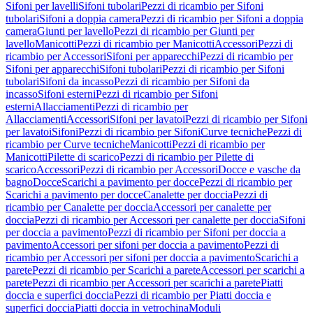
Sifoni per lavelli
Sifoni tubolari
Pezzi di ricambio per Sifoni
tubolari
Sifoni a doppia camera
Pezzi di ricambio per Sifoni a doppia
camera
Giunti per lavello
Pezzi di ricambio per Giunti per
lavello
Manicotti
Pezzi di ricambio per Manicotti
Accessori
Pezzi di
ricambio per Accessori
Sifoni per apparecchi
Pezzi di ricambio per
Sifoni per apparecchi
Sifoni tubolari
Pezzi di ricambio per Sifoni
tubolari
Sifoni da incasso
Pezzi di ricambio per Sifoni da
incasso
Sifoni esterni
Pezzi di ricambio per Sifoni
esterni
Allacciamenti
Pezzi di ricambio per
Allacciamenti
Accessori
Sifoni per lavatoi
Pezzi di ricambio per Sifoni
per lavatoi
Sifoni
Pezzi di ricambio per Sifoni
Curve tecniche
Pezzi di
ricambio per Curve tecniche
Manicotti
Pezzi di ricambio per
Manicotti
Pilette di scarico
Pezzi di ricambio per Pilette di
scarico
Accessori
Pezzi di ricambio per Accessori
Docce e vasche da
bagno
Docce
Scarichi a pavimento per docce
Pezzi di ricambio per
Scarichi a pavimento per docce
Canalette per doccia
Pezzi di
ricambio per Canalette per doccia
Accessori per canalette per
doccia
Pezzi di ricambio per Accessori per canalette per doccia
Sifoni
per doccia a pavimento
Pezzi di ricambio per Sifoni per doccia a
pavimento
Accessori per sifoni per doccia a pavimento
Pezzi di
ricambio per Accessori per sifoni per doccia a pavimento
Scarichi a
parete
Pezzi di ricambio per Scarichi a parete
Accessori per scarichi a
parete
Pezzi di ricambio per Accessori per scarichi a parete
Piatti
doccia e superfici doccia
Pezzi di ricambio per Piatti doccia e
superfici doccia
Piatti doccia in vetrochina
Moduli