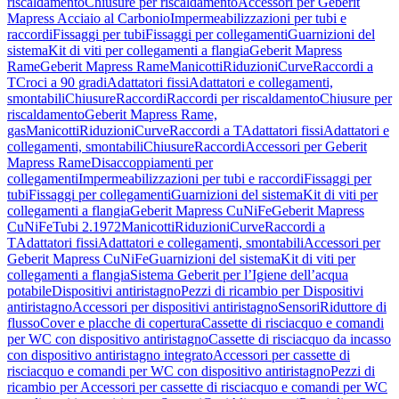
riscaldamento
Chiusure per riscaldamento
Accessori per Geberit
Mapress Acciaio al Carbonio
Impermeabilizzazioni per tubi e
raccordi
Fissaggi per tubi
Fissaggi per collegamenti
Guarnizioni del
sistema
Kit di viti per collegamenti a flangia
Geberit Mapress
Rame
Geberit Mapress Rame
Manicotti
Riduzioni
Curve
Raccordi a
T
Croci a 90 gradi
Adattatori fissi
Adattatori e collegamenti,
smontabili
Chiusure
Raccordi
Raccordi per riscaldamento
Chiusure per
riscaldamento
Geberit Mapress Rame,
gas
Manicotti
Riduzioni
Curve
Raccordi a T
Adattatori fissi
Adattatori e
collegamenti, smontabili
Chiusure
Raccordi
Accessori per Geberit
Mapress Rame
Disaccoppiamenti per
collegamenti
Impermeabilizzazioni per tubi e raccordi
Fissaggi per
tubi
Fissaggi per collegamenti
Guarnizioni del sistema
Kit di viti per
collegamenti a flangia
Geberit Mapress CuNiFe
Geberit Mapress
CuNiFe
Tubi 2.1972
Manicotti
Riduzioni
Curve
Raccordi a
T
Adattatori fissi
Adattatori e collegamenti, smontabili
Accessori per
Geberit Mapress CuNiFe
Guarnizioni del sistema
Kit di viti per
collegamenti a flangia
Sistema Geberit per l’Igiene dell’acqua
potabile
Dispositivi antiristagno
Pezzi di ricambio per Dispositivi
antiristagno
Accessori per dispositivi antiristagno
Sensori
Riduttore di
flusso
Cover e placche di copertura
Cassette di risciacquo e comandi
per WC con dispositivo antiristagno
Cassette di risciacquo da incasso
con dispositivo antiristagno integrato
Accessori per cassette di
risciacquo e comandi per WC con dispositivo antiristagno
Pezzi di
ricambio per Accessori per cassette di risciacquo e comandi per WC