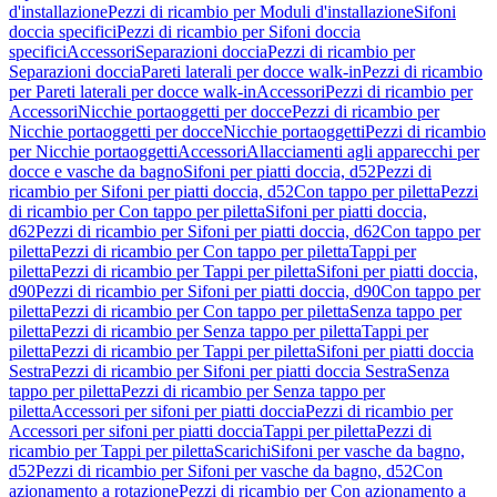
d'installazione
Pezzi di ricambio per Moduli d'installazione
Sifoni
doccia specifici
Pezzi di ricambio per Sifoni doccia
specifici
Accessori
Separazioni doccia
Pezzi di ricambio per
Separazioni doccia
Pareti laterali per docce walk-in
Pezzi di ricambio
per Pareti laterali per docce walk-in
Accessori
Pezzi di ricambio per
Accessori
Nicchie portaoggetti per docce
Pezzi di ricambio per
Nicchie portaoggetti per docce
Nicchie portaoggetti
Pezzi di ricambio
per Nicchie portaoggetti
Accessori
Allacciamenti agli apparecchi per
docce e vasche da bagno
Sifoni per piatti doccia, d52
Pezzi di
ricambio per Sifoni per piatti doccia, d52
Con tappo per piletta
Pezzi
di ricambio per Con tappo per piletta
Sifoni per piatti doccia,
d62
Pezzi di ricambio per Sifoni per piatti doccia, d62
Con tappo per
piletta
Pezzi di ricambio per Con tappo per piletta
Tappi per
piletta
Pezzi di ricambio per Tappi per piletta
Sifoni per piatti doccia,
d90
Pezzi di ricambio per Sifoni per piatti doccia, d90
Con tappo per
piletta
Pezzi di ricambio per Con tappo per piletta
Senza tappo per
piletta
Pezzi di ricambio per Senza tappo per piletta
Tappi per
piletta
Pezzi di ricambio per Tappi per piletta
Sifoni per piatti doccia
Sestra
Pezzi di ricambio per Sifoni per piatti doccia Sestra
Senza
tappo per piletta
Pezzi di ricambio per Senza tappo per
piletta
Accessori per sifoni per piatti doccia
Pezzi di ricambio per
Accessori per sifoni per piatti doccia
Tappi per piletta
Pezzi di
ricambio per Tappi per piletta
Scarichi
Sifoni per vasche da bagno,
d52
Pezzi di ricambio per Sifoni per vasche da bagno, d52
Con
azionamento a rotazione
Pezzi di ricambio per Con azionamento a