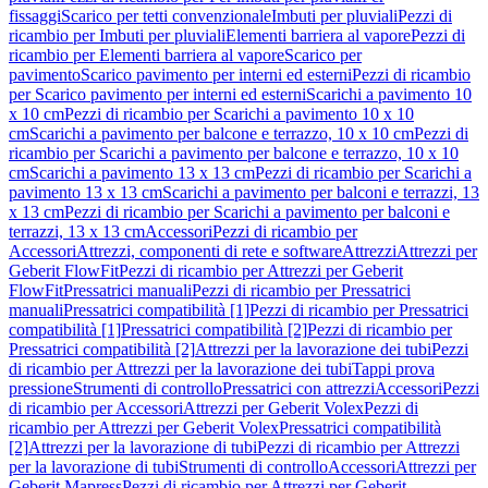
fissaggi
Scarico per tetti convenzionale
Imbuti per pluviali
Pezzi di
ricambio per Imbuti per pluviali
Elementi barriera al vapore
Pezzi di
ricambio per Elementi barriera al vapore
Scarico per
pavimento
Scarico pavimento per interni ed esterni
Pezzi di ricambio
per Scarico pavimento per interni ed esterni
Scarichi a pavimento 10
x 10 cm
Pezzi di ricambio per Scarichi a pavimento 10 x 10
cm
Scarichi a pavimento per balcone e terrazzo, 10 x 10 cm
Pezzi di
ricambio per Scarichi a pavimento per balcone e terrazzo, 10 x 10
cm
Scarichi a pavimento 13 x 13 cm
Pezzi di ricambio per Scarichi a
pavimento 13 x 13 cm
Scarichi a pavimento per balconi e terrazzi, 13
x 13 cm
Pezzi di ricambio per Scarichi a pavimento per balconi e
terrazzi, 13 x 13 cm
Accessori
Pezzi di ricambio per
Accessori
Attrezzi, componenti di rete e software
Attrezzi
Attrezzi per
Geberit FlowFit
Pezzi di ricambio per Attrezzi per Geberit
FlowFit
Pressatrici manuali
Pezzi di ricambio per Pressatrici
manuali
Pressatrici compatibilità [1]
Pezzi di ricambio per Pressatrici
compatibilità [1]
Pressatrici compatibilità [2]
Pezzi di ricambio per
Pressatrici compatibilità [2]
Attrezzi per la lavorazione dei tubi
Pezzi
di ricambio per Attrezzi per la lavorazione dei tubi
Tappi prova
pressione
Strumenti di controllo
Pressatrici con attrezzi
Accessori
Pezzi
di ricambio per Accessori
Attrezzi per Geberit Volex
Pezzi di
ricambio per Attrezzi per Geberit Volex
Pressatrici compatibilità
[2]
Attrezzi per la lavorazione di tubi
Pezzi di ricambio per Attrezzi
per la lavorazione di tubi
Strumenti di controllo
Accessori
Attrezzi per
Geberit Mapress
Pezzi di ricambio per Attrezzi per Geberit