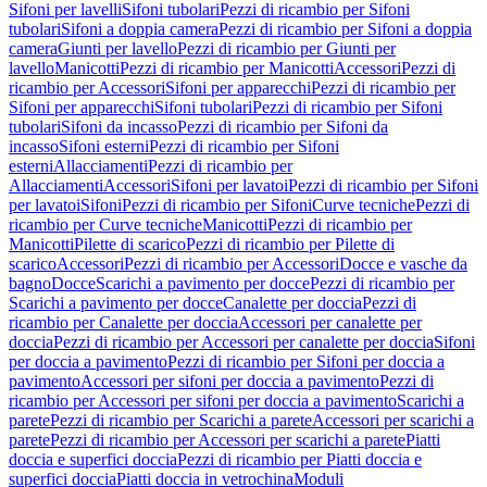
Sifoni per lavelli
Sifoni tubolari
Pezzi di ricambio per Sifoni
tubolari
Sifoni a doppia camera
Pezzi di ricambio per Sifoni a doppia
camera
Giunti per lavello
Pezzi di ricambio per Giunti per
lavello
Manicotti
Pezzi di ricambio per Manicotti
Accessori
Pezzi di
ricambio per Accessori
Sifoni per apparecchi
Pezzi di ricambio per
Sifoni per apparecchi
Sifoni tubolari
Pezzi di ricambio per Sifoni
tubolari
Sifoni da incasso
Pezzi di ricambio per Sifoni da
incasso
Sifoni esterni
Pezzi di ricambio per Sifoni
esterni
Allacciamenti
Pezzi di ricambio per
Allacciamenti
Accessori
Sifoni per lavatoi
Pezzi di ricambio per Sifoni
per lavatoi
Sifoni
Pezzi di ricambio per Sifoni
Curve tecniche
Pezzi di
ricambio per Curve tecniche
Manicotti
Pezzi di ricambio per
Manicotti
Pilette di scarico
Pezzi di ricambio per Pilette di
scarico
Accessori
Pezzi di ricambio per Accessori
Docce e vasche da
bagno
Docce
Scarichi a pavimento per docce
Pezzi di ricambio per
Scarichi a pavimento per docce
Canalette per doccia
Pezzi di
ricambio per Canalette per doccia
Accessori per canalette per
doccia
Pezzi di ricambio per Accessori per canalette per doccia
Sifoni
per doccia a pavimento
Pezzi di ricambio per Sifoni per doccia a
pavimento
Accessori per sifoni per doccia a pavimento
Pezzi di
ricambio per Accessori per sifoni per doccia a pavimento
Scarichi a
parete
Pezzi di ricambio per Scarichi a parete
Accessori per scarichi a
parete
Pezzi di ricambio per Accessori per scarichi a parete
Piatti
doccia e superfici doccia
Pezzi di ricambio per Piatti doccia e
superfici doccia
Piatti doccia in vetrochina
Moduli