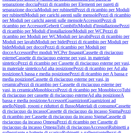
separazione doccia
Pezzi di ricambio per Elementi per pareti di
separazione doccia
Moduli per rubinetti
Pezzi di ricambio per Moduli
per rubinetti
Moduli per carichi agenti sulle mensole
Pezzi di ricambio
per Moduli per carichi agenti sulle mensole
Accessori
Pezzi di
ricambio per Accessori
Geberit Combifix
Moduli d'installazione
Pezzi
di ricambio per Moduli d'installazione
Moduli per WC
Pezzi di
ricambio per Moduli per WC
Moduli per lavabi
Pezzi di ricambio per
Moduli per lavabi
Moduli per bidet
Pezzi di ricambio per Moduli per
bidet
Moduli per docce
Pezzi di ricambio per Moduli per
docce
Accessori
Per moduli WC
Per fissaggi
Cassette di risciacquo
esterne
Cassette di risciacquo esterne per vasi, in materiale
sintetico
Pezzi di ricambio per Cassette di risciacquo esterne per vasi,
in materiale sintetico
Ad alta posizione
Pezzi di ricambio per Ad alta
posizione
A bassa e media posizione
Pezzi di ricambio per A bassa e
media posizione
Cassette di risciacquo esterne per vasi, in
ceramica
Pezzi di ricambio per Cassette di risciacquo esterne per
vasi, in ceramica
Monoblocco
Pezzi di ricambio per Monoblocco
Tubi
di risciacquo per cassette di risciacquo esterne
Ad alta posizione
A
bassa e media posizione
Accessori
Guarnizioni
Guarnizioni ad
anello
Nippli, rosoni e riduttori di flusso
Materiali di consumo
Cassette
di risciacquo da incasso
Cassette di risciacquo da incasso Sigma
Pezzi
di ricambio per Cassette di risciacquo da incasso Sigma
Cassette di
risciacquo da incasso Omega
Pezzi di ricambio per Cassette di
risciacquo da incasso Omega
Tubi di risciacquo
Accessori
Rubinetti a
galleggiante e batterie di scarico
Rubinetti a galleggiante
Pezzi di