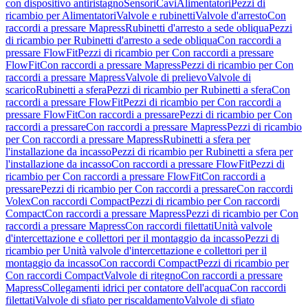
con dispositivo antiristagno
Sensori
Cavi
Alimentatori
Pezzi di
ricambio per Alimentatori
Valvole e rubinetti
Valvole d'arresto
Con
raccordi a pressare Mapress
Rubinetti d'arresto a sede obliqua
Pezzi
di ricambio per Rubinetti d'arresto a sede obliqua
Con raccordi a
pressare FlowFit
Pezzi di ricambio per Con raccordi a pressare
FlowFit
Con raccordi a pressare Mapress
Pezzi di ricambio per Con
raccordi a pressare Mapress
Valvole di prelievo
Valvole di
scarico
Rubinetti a sfera
Pezzi di ricambio per Rubinetti a sfera
Con
raccordi a pressare FlowFit
Pezzi di ricambio per Con raccordi a
pressare FlowFit
Con raccordi a pressare
Pezzi di ricambio per Con
raccordi a pressare
Con raccordi a pressare Mapress
Pezzi di ricambio
per Con raccordi a pressare Mapress
Rubinetti a sfera per
l'installazione da incasso
Pezzi di ricambio per Rubinetti a sfera per
l'installazione da incasso
Con raccordi a pressare FlowFit
Pezzi di
ricambio per Con raccordi a pressare FlowFit
Con raccordi a
pressare
Pezzi di ricambio per Con raccordi a pressare
Con raccordi
Volex
Con raccordi Compact
Pezzi di ricambio per Con raccordi
Compact
Con raccordi a pressare Mapress
Pezzi di ricambio per Con
raccordi a pressare Mapress
Con raccordi filettati
Unità valvole
d'intercettazione e collettori per il montaggio da incasso
Pezzi di
ricambio per Unità valvole d'intercettazione e collettori per il
montaggio da incasso
Con raccordi Compact
Pezzi di ricambio per
Con raccordi Compact
Valvole di ritegno
Con raccordi a pressare
Mapress
Collegamenti idrici per contatore dell'acqua
Con raccordi
filettati
Valvole di sfiato per riscaldamento
Valvole di sfiato