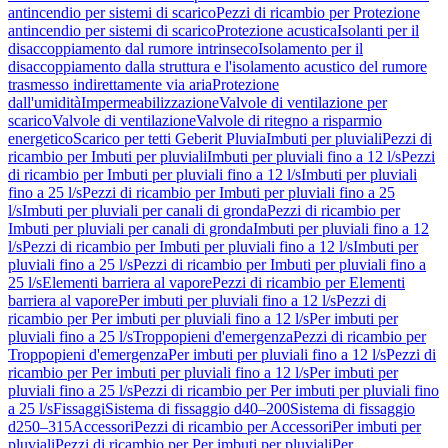
antincendio per sistemi di scarico
Pezzi di ricambio per Protezione
antincendio per sistemi di scarico
Protezione acustica
Isolanti per il
disaccoppiamento dal rumore intrinseco
Isolamento per il
disaccoppiamento dalla struttura e l'isolamento acustico del rumore
trasmesso indirettamente via aria
Protezione
dall'umidità
Impermeabilizzazione
Valvole di ventilazione per
scarico
Valvole di ventilazione
Valvole di ritegno a risparmio
energetico
Scarico per tetti Geberit Pluvia
Imbuti per pluviali
Pezzi di
ricambio per Imbuti per pluviali
Imbuti per pluviali fino a 12 l/s
Pezzi
di ricambio per Imbuti per pluviali fino a 12 l/s
Imbuti per pluviali
fino a 25 l/s
Pezzi di ricambio per Imbuti per pluviali fino a 25
l/s
Imbuti per pluviali per canali di gronda
Pezzi di ricambio per
Imbuti per pluviali per canali di gronda
Imbuti per pluviali fino a 12
l/s
Pezzi di ricambio per Imbuti per pluviali fino a 12 l/s
Imbuti per
pluviali fino a 25 l/s
Pezzi di ricambio per Imbuti per pluviali fino a
25 l/s
Elementi barriera al vapore
Pezzi di ricambio per Elementi
barriera al vapore
Per imbuti per pluviali fino a 12 l/s
Pezzi di
ricambio per Per imbuti per pluviali fino a 12 l/s
Per imbuti per
pluviali fino a 25 l/s
Troppopieni d'emergenza
Pezzi di ricambio per
Troppopieni d'emergenza
Per imbuti per pluviali fino a 12 l/s
Pezzi di
ricambio per Per imbuti per pluviali fino a 12 l/s
Per imbuti per
pluviali fino a 25 l/s
Pezzi di ricambio per Per imbuti per pluviali fino
a 25 l/s
Fissaggi
Sistema di fissaggio d40–200
Sistema di fissaggio
d250–315
Accessori
Pezzi di ricambio per Accessori
Per imbuti per
pluviali
Pezzi di ricambio per Per imbuti per pluviali
Per