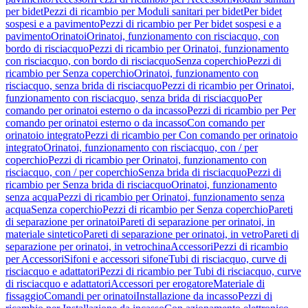
per bidet
Pezzi di ricambio per Moduli sanitari per bidet
Per bidet
sospesi e a pavimento
Pezzi di ricambio per Per bidet sospesi e a
pavimento
Orinatoi
Orinatoi, funzionamento con risciacquo, con
bordo di risciacquo
Pezzi di ricambio per Orinatoi, funzionamento
con risciacquo, con bordo di risciacquo
Senza coperchio
Pezzi di
ricambio per Senza coperchio
Orinatoi, funzionamento con
risciacquo, senza brida di risciacquo
Pezzi di ricambio per Orinatoi,
funzionamento con risciacquo, senza brida di risciacquo
Per
comando per orinatoi esterno o da incasso
Pezzi di ricambio per Per
comando per orinatoi esterno o da incasso
Con comando per
orinatoio integrato
Pezzi di ricambio per Con comando per orinatoio
integrato
Orinatoi, funzionamento con risciacquo, con / per
coperchio
Pezzi di ricambio per Orinatoi, funzionamento con
risciacquo, con / per coperchio
Senza brida di risciacquo
Pezzi di
ricambio per Senza brida di risciacquo
Orinatoi, funzionamento
senza acqua
Pezzi di ricambio per Orinatoi, funzionamento senza
acqua
Senza coperchio
Pezzi di ricambio per Senza coperchio
Pareti
di separazione per orinatoi
Pareti di separazione per orinatoi, in
materiale sintetico
Pareti di separazione per orinatoi, in vetro
Pareti di
separazione per orinatoi, in vetrochina
Accessori
Pezzi di ricambio
per Accessori
Sifoni e accessori sifone
Tubi di risciacquo, curve di
risciacquo e adattatori
Pezzi di ricambio per Tubi di risciacquo, curve
di risciacquo e adattatori
Accessori per erogatore
Materiale di
fissaggio
Comandi per orinatoi
Installazione da incasso
Pezzi di