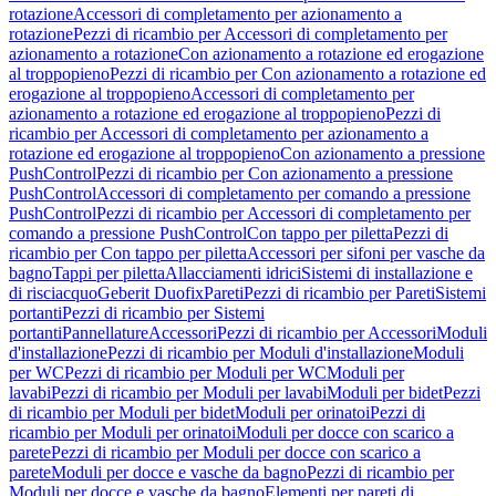
rotazione
Accessori di completamento per azionamento a
rotazione
Pezzi di ricambio per Accessori di completamento per
azionamento a rotazione
Con azionamento a rotazione ed erogazione
al troppopieno
Pezzi di ricambio per Con azionamento a rotazione ed
erogazione al troppopieno
Accessori di completamento per
azionamento a rotazione ed erogazione al troppopieno
Pezzi di
ricambio per Accessori di completamento per azionamento a
rotazione ed erogazione al troppopieno
Con azionamento a pressione
PushControl
Pezzi di ricambio per Con azionamento a pressione
PushControl
Accessori di completamento per comando a pressione
PushControl
Pezzi di ricambio per Accessori di completamento per
comando a pressione PushControl
Con tappo per piletta
Pezzi di
ricambio per Con tappo per piletta
Accessori per sifoni per vasche da
bagno
Tappi per piletta
Allacciamenti idrici
Sistemi di installazione e
di risciacquo
Geberit Duofix
Pareti
Pezzi di ricambio per Pareti
Sistemi
portanti
Pezzi di ricambio per Sistemi
portanti
Pannellature
Accessori
Pezzi di ricambio per Accessori
Moduli
d'installazione
Pezzi di ricambio per Moduli d'installazione
Moduli
per WC
Pezzi di ricambio per Moduli per WC
Moduli per
lavabi
Pezzi di ricambio per Moduli per lavabi
Moduli per bidet
Pezzi
di ricambio per Moduli per bidet
Moduli per orinatoi
Pezzi di
ricambio per Moduli per orinatoi
Moduli per docce con scarico a
parete
Pezzi di ricambio per Moduli per docce con scarico a
parete
Moduli per docce e vasche da bagno
Pezzi di ricambio per
Moduli per docce e vasche da bagno
Elementi per pareti di