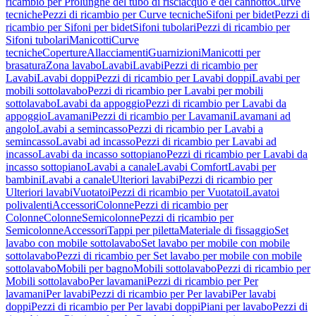
ricambio per Prolunghe del tubo di risciacquo e del cannotto
Curve
tecniche
Pezzi di ricambio per Curve tecniche
Sifoni per bidet
Pezzi di
ricambio per Sifoni per bidet
Sifoni tubolari
Pezzi di ricambio per
Sifoni tubolari
Manicotti
Curve
tecniche
Coperture
Allacciamenti
Guarnizioni
Manicotti per
brasatura
Zona lavabo
Lavabi
Lavabi
Pezzi di ricambio per
Lavabi
Lavabi doppi
Pezzi di ricambio per Lavabi doppi
Lavabi per
mobili sottolavabo
Pezzi di ricambio per Lavabi per mobili
sottolavabo
Lavabi da appoggio
Pezzi di ricambio per Lavabi da
appoggio
Lavamani
Pezzi di ricambio per Lavamani
Lavamani ad
angolo
Lavabi a semincasso
Pezzi di ricambio per Lavabi a
semincasso
Lavabi ad incasso
Pezzi di ricambio per Lavabi ad
incasso
Lavabi da incasso sottopiano
Pezzi di ricambio per Lavabi da
incasso sottopiano
Lavabi a canale
Lavabi Comfort
Lavabi per
bambini
Lavabi a canale
Ulteriori lavabi
Pezzi di ricambio per
Ulteriori lavabi
Vuotatoi
Pezzi di ricambio per Vuotatoi
Lavatoi
polivalenti
Accessori
Colonne
Pezzi di ricambio per
Colonne
Colonne
Semicolonne
Pezzi di ricambio per
Semicolonne
Accessori
Tappi per piletta
Materiale di fissaggio
Set
lavabo con mobile sottolavabo
Set lavabo per mobile con mobile
sottolavabo
Pezzi di ricambio per Set lavabo per mobile con mobile
sottolavabo
Mobili per bagno
Mobili sottolavabo
Pezzi di ricambio per
Mobili sottolavabo
Per lavamani
Pezzi di ricambio per Per
lavamani
Per lavabi
Pezzi di ricambio per Per lavabi
Per lavabi
doppi
Pezzi di ricambio per Per lavabi doppi
Piani per lavabo
Pezzi di