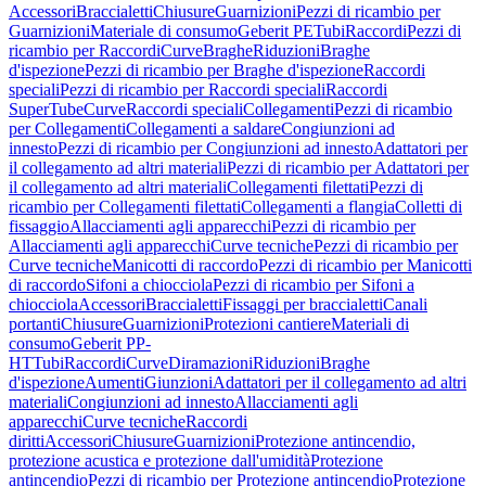
Accessori
Braccialetti
Chiusure
Guarnizioni
Pezzi di ricambio per
Guarnizioni
Materiale di consumo
Geberit PE
Tubi
Raccordi
Pezzi di
ricambio per Raccordi
Curve
Braghe
Riduzioni
Braghe
d'ispezione
Pezzi di ricambio per Braghe d'ispezione
Raccordi
speciali
Pezzi di ricambio per Raccordi speciali
Raccordi
SuperTube
Curve
Raccordi speciali
Collegamenti
Pezzi di ricambio
per Collegamenti
Collegamenti a saldare
Congiunzioni ad
innesto
Pezzi di ricambio per Congiunzioni ad innesto
Adattatori per
il collegamento ad altri materiali
Pezzi di ricambio per Adattatori per
il collegamento ad altri materiali
Collegamenti filettati
Pezzi di
ricambio per Collegamenti filettati
Collegamenti a flangia
Colletti di
fissaggio
Allacciamenti agli apparecchi
Pezzi di ricambio per
Allacciamenti agli apparecchi
Curve tecniche
Pezzi di ricambio per
Curve tecniche
Manicotti di raccordo
Pezzi di ricambio per Manicotti
di raccordo
Sifoni a chiocciola
Pezzi di ricambio per Sifoni a
chiocciola
Accessori
Braccialetti
Fissaggi per braccialetti
Canali
portanti
Chiusure
Guarnizioni
Protezioni cantiere
Materiali di
consumo
Geberit PP-
HT
Tubi
Raccordi
Curve
Diramazioni
Riduzioni
Braghe
d'ispezione
Aumenti
Giunzioni
Adattatori per il collegamento ad altri
materiali
Congiunzioni ad innesto
Allacciamenti agli
apparecchi
Curve tecniche
Raccordi
diritti
Accessori
Chiusure
Guarnizioni
Protezione antincendio,
protezione acustica e protezione dall'umidità
Protezione
antincendio
Pezzi di ricambio per Protezione antincendio
Protezione