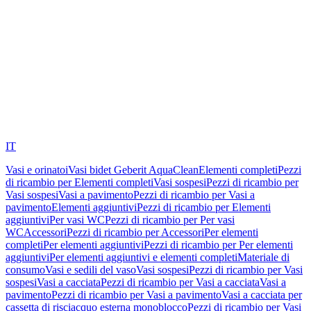
IT
Vasi e orinatoi
Vasi bidet Geberit AquaClean
Elementi completi
Pezzi
di ricambio per Elementi completi
Vasi sospesi
Pezzi di ricambio per
Vasi sospesi
Vasi a pavimento
Pezzi di ricambio per Vasi a
pavimento
Elementi aggiuntivi
Pezzi di ricambio per Elementi
aggiuntivi
Per vasi WC
Pezzi di ricambio per Per vasi
WC
Accessori
Pezzi di ricambio per Accessori
Per elementi
completi
Per elementi aggiuntivi
Pezzi di ricambio per Per elementi
aggiuntivi
Per elementi aggiuntivi e elementi completi
Materiale di
consumo
Vasi e sedili del vaso
Vasi sospesi
Pezzi di ricambio per Vasi
sospesi
Vasi a cacciata
Pezzi di ricambio per Vasi a cacciata
Vasi a
pavimento
Pezzi di ricambio per Vasi a pavimento
Vasi a cacciata per
cassetta di risciacquo esterna monoblocco
Pezzi di ricambio per Vasi