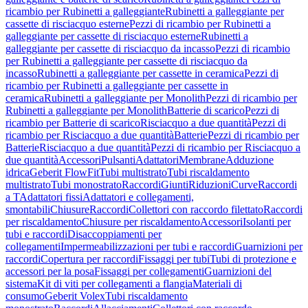
ricambio per Rubinetti a galleggiante
Rubinetti a galleggiante per
cassette di risciacquo esterne
Pezzi di ricambio per Rubinetti a
galleggiante per cassette di risciacquo esterne
Rubinetti a
galleggiante per cassette di risciacquo da incasso
Pezzi di ricambio
per Rubinetti a galleggiante per cassette di risciacquo da
incasso
Rubinetti a galleggiante per cassette in ceramica
Pezzi di
ricambio per Rubinetti a galleggiante per cassette in
ceramica
Rubinetti a galleggiante per Monolith
Pezzi di ricambio per
Rubinetti a galleggiante per Monolith
Batterie di scarico
Pezzi di
ricambio per Batterie di scarico
Risciacquo a due quantità
Pezzi di
ricambio per Risciacquo a due quantità
Batterie
Pezzi di ricambio per
Batterie
Risciacquo a due quantità
Pezzi di ricambio per Risciacquo a
due quantità
Accessori
Pulsanti
Adattatori
Membrane
Adduzione
idrica
Geberit FlowFit
Tubi multistrato
Tubi riscaldamento
multistrato
Tubi monostrato
Raccordi
Giunti
Riduzioni
Curve
Raccordi
a T
Adattatori fissi
Adattatori e collegamenti,
smontabili
Chiusure
Raccordi
Collettori con raccordo filettato
Raccordi
per riscaldamento
Chiusure per riscaldamento
Accessori
Isolanti per
tubi e raccordi
Disaccoppiamenti per
collegamenti
Impermeabilizzazioni per tubi e raccordi
Guarnizioni per
raccordi
Copertura per raccordi
Fissaggi per tubi
Tubi di protezione e
accessori per la posa
Fissaggi per collegamenti
Guarnizioni del
sistema
Kit di viti per collegamenti a flangia
Materiali di
consumo
Geberit Volex
Tubi riscaldamento