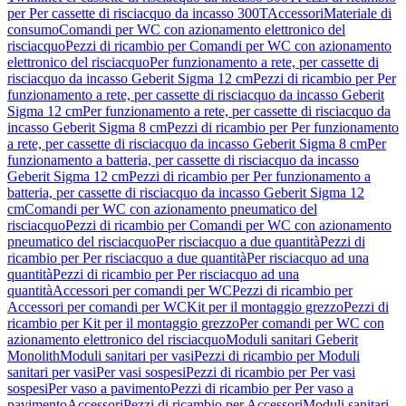
per Per cassette di risciacquo da incasso 300T
Accessori
Materiale di
consumo
Comandi per WC con azionamento elettronico del
risciacquo
Pezzi di ricambio per Comandi per WC con azionamento
elettronico del risciacquo
Per funzionamento a rete, per cassette di
risciacquo da incasso Geberit Sigma 12 cm
Pezzi di ricambio per Per
funzionamento a rete, per cassette di risciacquo da incasso Geberit
Sigma 12 cm
Per funzionamento a rete, per cassette di risciacquo da
incasso Geberit Sigma 8 cm
Pezzi di ricambio per Per funzionamento
a rete, per cassette di risciacquo da incasso Geberit Sigma 8 cm
Per
funzionamento a batteria, per cassette di risciacquo da incasso
Geberit Sigma 12 cm
Pezzi di ricambio per Per funzionamento a
batteria, per cassette di risciacquo da incasso Geberit Sigma 12
cm
Comandi per WC con azionamento pneumatico del
risciacquo
Pezzi di ricambio per Comandi per WC con azionamento
pneumatico del risciacquo
Per risciacquo a due quantità
Pezzi di
ricambio per Per risciacquo a due quantità
Per risciacquo ad una
quantità
Pezzi di ricambio per Per risciacquo ad una
quantità
Accessori per comandi per WC
Pezzi di ricambio per
Accessori per comandi per WC
Kit per il montaggio grezzo
Pezzi di
ricambio per Kit per il montaggio grezzo
Per comandi per WC con
azionamento elettronico del risciacquo
Moduli sanitari Geberit
Monolith
Moduli sanitari per vasi
Pezzi di ricambio per Moduli
sanitari per vasi
Per vasi sospesi
Pezzi di ricambio per Per vasi
sospesi
Per vaso a pavimento
Pezzi di ricambio per Per vaso a
pavimento
Accessori
Pezzi di ricambio per Accessori
Moduli sanitari