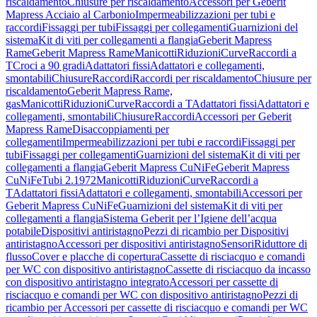
riscaldamento
Chiusure per riscaldamento
Accessori per Geberit
Mapress Acciaio al Carbonio
Impermeabilizzazioni per tubi e
raccordi
Fissaggi per tubi
Fissaggi per collegamenti
Guarnizioni del
sistema
Kit di viti per collegamenti a flangia
Geberit Mapress
Rame
Geberit Mapress Rame
Manicotti
Riduzioni
Curve
Raccordi a
T
Croci a 90 gradi
Adattatori fissi
Adattatori e collegamenti,
smontabili
Chiusure
Raccordi
Raccordi per riscaldamento
Chiusure per
riscaldamento
Geberit Mapress Rame,
gas
Manicotti
Riduzioni
Curve
Raccordi a T
Adattatori fissi
Adattatori e
collegamenti, smontabili
Chiusure
Raccordi
Accessori per Geberit
Mapress Rame
Disaccoppiamenti per
collegamenti
Impermeabilizzazioni per tubi e raccordi
Fissaggi per
tubi
Fissaggi per collegamenti
Guarnizioni del sistema
Kit di viti per
collegamenti a flangia
Geberit Mapress CuNiFe
Geberit Mapress
CuNiFe
Tubi 2.1972
Manicotti
Riduzioni
Curve
Raccordi a
T
Adattatori fissi
Adattatori e collegamenti, smontabili
Accessori per
Geberit Mapress CuNiFe
Guarnizioni del sistema
Kit di viti per
collegamenti a flangia
Sistema Geberit per l’Igiene dell’acqua
potabile
Dispositivi antiristagno
Pezzi di ricambio per Dispositivi
antiristagno
Accessori per dispositivi antiristagno
Sensori
Riduttore di
flusso
Cover e placche di copertura
Cassette di risciacquo e comandi
per WC con dispositivo antiristagno
Cassette di risciacquo da incasso
con dispositivo antiristagno integrato
Accessori per cassette di
risciacquo e comandi per WC con dispositivo antiristagno
Pezzi di
ricambio per Accessori per cassette di risciacquo e comandi per WC