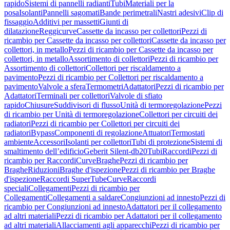
rapido
Sistemi di pannelli radianti
Tubi
Materiali per la
posa
Isolanti
Pannelli sagomati
Bande perimetrali
Nastri adesivi
Clip di
fissaggio
Additivi per massetti
Giunti di
dilatazione
Reggicurve
Cassette da incasso per collettori
Pezzi di
ricambio per Cassette da incasso per collettori
Cassette da incasso per
collettori, in metallo
Pezzi di ricambio per Cassette da incasso per
collettori, in metallo
Assortimento di collettori
Pezzi di ricambio per
Assortimento di collettori
Collettori per riscaldamento a
pavimento
Pezzi di ricambio per Collettori per riscaldamento a
pavimento
Valvole a sfera
Termometri
Adattatori
Pezzi di ricambio per
Adattatori
Terminali per collettori
Valvole di sfiato
rapido
Chiusure
Suddivisori di flusso
Unità di termoregolazione
Pezzi
di ricambio per Unità di termoregolazione
Collettori per circuiti dei
radiatori
Pezzi di ricambio per Collettori per circuiti dei
radiatori
Bypass
Componenti di regolazione
Attuatori
Termostati
ambiente
Accessori
Isolanti per collettori
Tubi di protezione
Sistemi di
smaltimento dell’edificio
Geberit Silent-db20
Tubi
Raccordi
Pezzi di
ricambio per Raccordi
Curve
Braghe
Pezzi di ricambio per
Braghe
Riduzioni
Braghe d'ispezione
Pezzi di ricambio per Braghe
d'ispezione
Raccordi SuperTube
Curve
Raccordi
speciali
Collegamenti
Pezzi di ricambio per
Collegamenti
Collegamenti a saldare
Congiunzioni ad innesto
Pezzi di
ricambio per Congiunzioni ad innesto
Adattatori per il collegamento
ad altri materiali
Pezzi di ricambio per Adattatori per il collegamento
ad altri materiali
Allacciamenti agli apparecchi
Pezzi di ricambio per