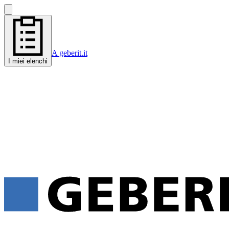
A geberit.it
I miei elenchi