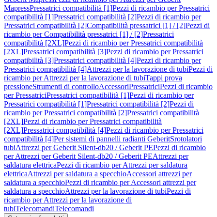
Mapress
Pressatrici compatibilità [1]
Pezzi di ricambio per Pressatrici
compatibilità [1]
Pressatrici compatibilità [2]
Pezzi di ricambio per
Pressatrici compatibilità [2]
Compatibilità pressatrici [1] / [2]
Pezzi di
ricambio per Compatibilità pressatrici [1] / [2]
Pressatrici
compatibilità [2XL]
Pezzi di ricambio per Pressatrici compatibilità
[2XL]
Pressatrici compatibilità [3]
Pezzi di ricambio per Pressatrici
compatibilità [3]
Pressatrici compatibilità [4]
Pezzi di ricambio per
Pressatrici compatibilità [4]
Attrezzi per la lavorazione di tubi
Pezzi di
ricambio per Attrezzi per la lavorazione di tubi
Tappi prova
pressione
Strumenti di controllo
Accessori
Pressatrici
Pezzi di ricambio
per Pressatrici
Pressatrici compatibilità [1]
Pezzi di ricambio per
Pressatrici compatibilità [1]
Pressatrici compatibilità [2]
Pezzi di
ricambio per Pressatrici compatibilità [2]
Pressatrici compatibilità
[2XL]
Pezzi di ricambio per Pressatrici compatibilità
[2XL]
Pressatrici compatibilità [4]
Pezzi di ricambio per Pressatrici
compatibilità [4]
Per sistemi di pannelli radianti Geberit
Srotolatori
tubi
Attrezzi per Geberit Silent-db20 / Geberit PE
Pezzi di ricambio
per Attrezzi per Geberit Silent-db20 / Geberit PE
Attrezzi per
saldatura elettrica
Pezzi di ricambio per Attrezzi per saldatura
elettrica
Attrezzi per saldatura a specchio
Accessori attrezzi per
saldatura a specchio
Pezzi di ricambio per Accessori attrezzi per
saldatura a specchio
Attrezzi per la lavorazione di tubi
Pezzi di
ricambio per Attrezzi per la lavorazione di
tubi
Telecomandi
Telecomandi