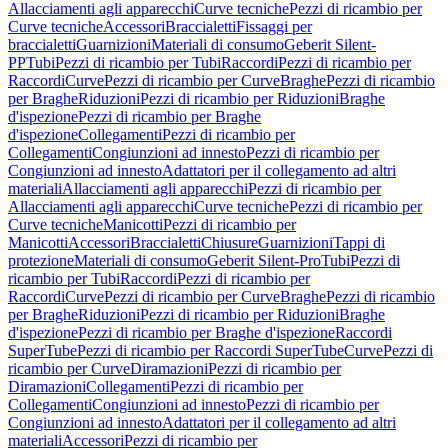
Allacciamenti agli apparecchi
Curve tecniche
Pezzi di ricambio per
Curve tecniche
Accessori
Braccialetti
Fissaggi per
braccialetti
Guarnizioni
Materiali di consumo
Geberit Silent-
PP
Tubi
Pezzi di ricambio per Tubi
Raccordi
Pezzi di ricambio per
Raccordi
Curve
Pezzi di ricambio per Curve
Braghe
Pezzi di ricambio
per Braghe
Riduzioni
Pezzi di ricambio per Riduzioni
Braghe
d'ispezione
Pezzi di ricambio per Braghe
d'ispezione
Collegamenti
Pezzi di ricambio per
Collegamenti
Congiunzioni ad innesto
Pezzi di ricambio per
Congiunzioni ad innesto
Adattatori per il collegamento ad altri
materiali
Allacciamenti agli apparecchi
Pezzi di ricambio per
Allacciamenti agli apparecchi
Curve tecniche
Pezzi di ricambio per
Curve tecniche
Manicotti
Pezzi di ricambio per
Manicotti
Accessori
Braccialetti
Chiusure
Guarnizioni
Tappi di
protezione
Materiali di consumo
Geberit Silent-Pro
Tubi
Pezzi di
ricambio per Tubi
Raccordi
Pezzi di ricambio per
Raccordi
Curve
Pezzi di ricambio per Curve
Braghe
Pezzi di ricambio
per Braghe
Riduzioni
Pezzi di ricambio per Riduzioni
Braghe
d'ispezione
Pezzi di ricambio per Braghe d'ispezione
Raccordi
SuperTube
Pezzi di ricambio per Raccordi SuperTube
Curve
Pezzi di
ricambio per Curve
Diramazioni
Pezzi di ricambio per
Diramazioni
Collegamenti
Pezzi di ricambio per
Collegamenti
Congiunzioni ad innesto
Pezzi di ricambio per
Congiunzioni ad innesto
Adattatori per il collegamento ad altri
materiali
Accessori
Pezzi di ricambio per