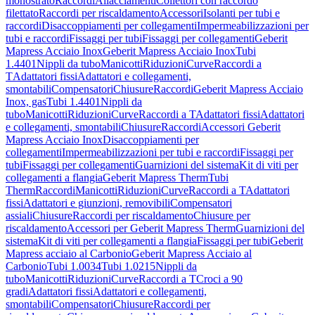
monostrato
Raccordi
Allacciamenti
Collettori con raccordo
filettato
Raccordi per riscaldamento
Accessori
Isolanti per tubi e
raccordi
Disaccoppiamenti per collegamenti
Impermeabilizzazioni per
tubi e raccordi
Fissaggi per tubi
Fissaggi per collegamenti
Geberit
Mapress Acciaio Inox
Geberit Mapress Acciaio Inox
Tubi
1.4401
Nippli da tubo
Manicotti
Riduzioni
Curve
Raccordi a
T
Adattatori fissi
Adattatori e collegamenti,
smontabili
Compensatori
Chiusure
Raccordi
Geberit Mapress Acciaio
Inox, gas
Tubi 1.4401
Nippli da
tubo
Manicotti
Riduzioni
Curve
Raccordi a T
Adattatori fissi
Adattatori
e collegamenti, smontabili
Chiusure
Raccordi
Accessori Geberit
Mapress Acciaio Inox
Disaccoppiamenti per
collegamenti
Impermeabilizzazioni per tubi e raccordi
Fissaggi per
tubi
Fissaggi per collegamenti
Guarnizioni del sistema
Kit di viti per
collegamenti a flangia
Geberit Mapress Therm
Tubi
Therm
Raccordi
Manicotti
Riduzioni
Curve
Raccordi a T
Adattatori
fissi
Adattatori e giunzioni, removibili
Compensatori
assiali
Chiusure
Raccordi per riscaldamento
Chiusure per
riscaldamento
Accessori per Geberit Mapress Therm
Guarnizioni del
sistema
Kit di viti per collegamenti a flangia
Fissaggi per tubi
Geberit
Mapress acciaio al Carbonio
Geberit Mapress Acciaio al
Carbonio
Tubi 1.0034
Tubi 1.0215
Nippli da
tubo
Manicotti
Riduzioni
Curve
Raccordi a T
Croci a 90
gradi
Adattatori fissi
Adattatori e collegamenti,
smontabili
Compensatori
Chiusure
Raccordi per