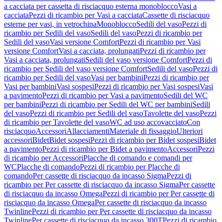
a cacciata per cassetta di risciacquo esterna monoblocco
Vasi a
cacciata
Pezzi di ricambio per Vasi a cacciata
Cassette di risciacquo
esterne per vasi, in vetrochina
Monoblocco
Sedili del vaso
Pezzi di
ricambio per Sedili del vaso
Sedili del vaso
Pezzi di ricambio per
Sedili del vaso
Vasi versione Comfort
Pezzi di ricambio per Vasi
versione Comfort
Vasi a cacciata, prolungati
Pezzi di ricambio per
Vasi a cacciata, prolungati
Sedili del vaso versione Comfort
Pezzi di
ricambio per Sedili del vaso versione Comfort
Sedili del vaso
Pezzi di
ricambio per Sedili del vaso
Vasi per bambini
Pezzi di ricambio per
Vasi per bambini
Vasi sospesi
Pezzi di ricambio per Vasi sospesi
Vasi
a pavimento
Pezzi di ricambio per Vasi a pavimento
Sedili del WC
per bambini
Pezzi di ricambio per Sedili del WC per bambini
Sedili
del vaso
Pezzi di ricambio per Sedili del vaso
Tavolette del vaso
Pezzi
di ricambio per Tavolette del vaso
WC ad uso accovacciato
Con
risciacquo
Accessori
Allacciamenti
Materiale di fissaggio
Ulteriori
accessori
Bidet
Bidet sospesi
Pezzi di ricambio per Bidet sospesi
Bidet
a pavimento
Pezzi di ricambio per Bidet a pavimento
Accessori
Pezzi
di ricambio per Accessori
Placche di comando e comandi per
WC
Placche di comando
Pezzi di ricambio per Placche di
comando
Per cassette di risciacquo da incasso Sigma
Pezzi di
ricambio per Per cassette di risciacquo da incasso Sigma
Per cassette
di risciacquo da incasso Omega
Pezzi di ricambio per Per cassette di
risciacquo da incasso Omega
Per cassette di risciacquo da incasso
Twinline
Pezzi di ricambio per Per cassette di risciacquo da incasso
Twinline
Per cassette di risciacquo da incasso 300T
Pezzi di ricambio