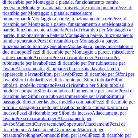
di ricambio per Montaggio a pianale, funzionamento tramite
generatore
Montaggio a pianale, miscelatore monocomando
Pezzi di
ricambio per Montaggio a pianale, miscelatore
monocomando
Montaggio a parete, funzionamento a rete
Pezzi di
ricambio per Montaggio a parete, funzionamento a rete
Montaggio a
parete, funzionamento a batteria
Pezzi di ricambio per Montaggio a
parete, funzionamento a batteria
Montaggio a parete, funzionamento
tramite generatore
Pezzi di ricambio per Montaggio a parete,
funzionamento tramite generatore
Montaggio a parete, miscelatore a
due manopole
Pezzi di ricambio per Montaggio a parete, miscelatore
a due manopole
Accessori
Pezzi di ricambio per Accessori
Per
rubinetterie per lavabo
Pezzi di ricambio per Per rubinetterie per
lavabo
Allacciamenti agli apparecchi per zona lavabo, lavelli,
apparecchi e lavatoi
Sifoni per lavabi
Pezzi di ricambio per Sifoni per
lavabi
Sifoni tubolari
Pezzi di ricambio per Sifoni tubolari
Sifoni
tubolari, modello compatto
Pezzi di ricambio per Sifoni tubolari,
modello compatto
Sifoni con tubo ad immersione per lavabo
Pezzi di
ricambio per Sifoni con tubo ad immersione per lavabo
Sifoni a
passaggio diretto per lavabo, modello compatto
Pezzi di ricambio per
Sifoni a passaggio diretto per lavabo, modello compatto
Sifoni da
incasso
Pezzi di ricambio per Sifoni da incasso
Allacciamenti per
lavabo
Pezzi di ricambio per Allacciamenti per
lavabo
Manicotti
Curve tecniche
Coperture
Allacciamenti
Pezzi di
ricambio per Allacciamenti
Guarnizioni
Manicotti per
brasatura
Prolunghe
Comandi
Sifoni per lavelli
Pezzi di ricambio per