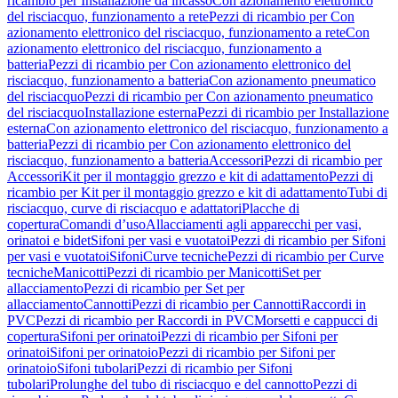
ricambio per Installazione da incasso
Con azionamento elettronico
del risciacquo, funzionamento a rete
Pezzi di ricambio per Con
azionamento elettronico del risciacquo, funzionamento a rete
Con
azionamento elettronico del risciacquo, funzionamento a
batteria
Pezzi di ricambio per Con azionamento elettronico del
risciacquo, funzionamento a batteria
Con azionamento pneumatico
del risciacquo
Pezzi di ricambio per Con azionamento pneumatico
del risciacquo
Installazione esterna
Pezzi di ricambio per Installazione
esterna
Con azionamento elettronico del risciacquo, funzionamento a
batteria
Pezzi di ricambio per Con azionamento elettronico del
risciacquo, funzionamento a batteria
Accessori
Pezzi di ricambio per
Accessori
Kit per il montaggio grezzo e kit di adattamento
Pezzi di
ricambio per Kit per il montaggio grezzo e kit di adattamento
Tubi di
risciacquo, curve di risciacquo e adattatori
Placche di
copertura
Comandi d’uso
Allacciamenti agli apparecchi per vasi,
orinatoi e bidet
Sifoni per vasi e vuotatoi
Pezzi di ricambio per Sifoni
per vasi e vuotatoi
Sifoni
Curve tecniche
Pezzi di ricambio per Curve
tecniche
Manicotti
Pezzi di ricambio per Manicotti
Set per
allacciamento
Pezzi di ricambio per Set per
allacciamento
Cannotti
Pezzi di ricambio per Cannotti
Raccordi in
PVC
Pezzi di ricambio per Raccordi in PVC
Morsetti e cappucci di
copertura
Sifoni per orinatoi
Pezzi di ricambio per Sifoni per
orinatoi
Sifoni per orinatoio
Pezzi di ricambio per Sifoni per
orinatoio
Sifoni tubolari
Pezzi di ricambio per Sifoni
tubolari
Prolunghe del tubo di risciacquo e del cannotto
Pezzi di