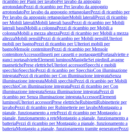
ricambio per Piani per lavabo
Per lavabo da appoggio
arrotondato
Pezzi di ricambio per Per lavabo da appoggio
arrotondato
Per lavabo da appoggio rettangolare
Pezzi di ricambio per
Per lavabo da appoggio rettangolare
Mobili laterali
Pezzi di ricambio
per Mobili laterali
Mobili laterali bassi
Pezzi di ricambio per Mobili
laterali bassi
Mobili a colonna
Pezzi di ricambio per Mobili a
colonna
Mobili a mezza altezza
Pezzi di ricambio per Mobili a mezza
altezza
Mobili pensili
Pezzi di ricambio per Mobili pensili
Ulteriori
mobili per bagno
Pezzi di ricambio per Ulteriori mobili per
bagno
Mensole contenitore
Pezzi di ricambio per Mensole
contenitore
Accessori
Inserti per cassetti e portaoggetti
Portasalviette e
ganci portasalviette
Elementi luminosi
Maniglie
Set piedini
Lavagne
magnetiche
Prese elettriche
Ulteriori accessori
Specchi e mobili
specchio
Specchio
Pezzi di ricambio per Specchio
Con illuminazione
integrata
Pezzi di ricambio per Con illuminazione integrata
Senza
illuminazione integrata
Mobili specchio
Pezzi di ricambio per Mobili
specchio
Con illuminazione integrata
Pezzi di ricambio per Con
illuminazione integrata
Senza illuminazione integrata
Pezzi di
ricambio per Senza illuminazione integrata
Accessori
Elementi
luminosi
Ulteriori accessori
Prese elettriche
Rubinetti
Rubinetterie per
lavabo
Pezzi di ricambio per Rubinetterie per lavabo
Montaggio a
pianale, funzionamento a rete
Pezzi di ricambio per Montaggio a
pianale, funzionamento a rete
Montaggio a pianale, funzionamento a
batteria
Pezzi di ricambio per Montaggio a pianale, funzionamento a
batteria
Montaggio a pianale, funzionamento tramite generatore
Pezzi